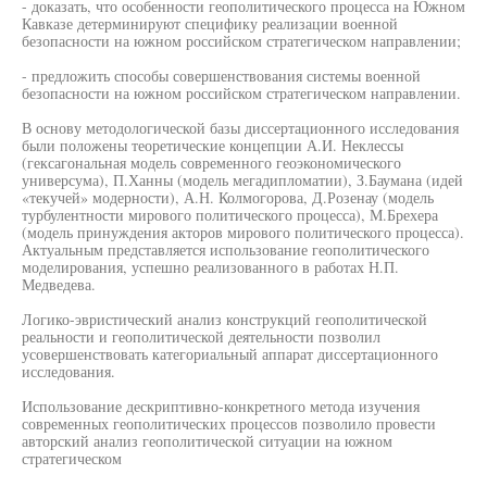
- доказать, что особенности геополитического процесса на Южном
Кавказе детерминируют специфику реализации военной
безопасности на южном российском стратегическом направлении;
- предложить способы совершенствования системы военной
безопасности на южном российском стратегическом направлении.
В основу методологической базы диссертационного исследования
были положены теоретические концепции А.И. Неклессы
(гексагональная модель современного геоэкономического
универсума), П.Ханны (модель мегадипломатии), З.Баумана (идей
«текучей» модерности), А.Н. Колмогорова, Д.Розенау (модель
турбулентности мирового политического процесса), М.Брехера
(модель принуждения акторов мирового политического процесса).
Актуальным представляется использование геополитического
моделирования, успешно реализованного в работах Н.П.
Медведева.
Логико-эвристический анализ конструкций геополитической
реальности и геополитической деятельности позволил
усовершенствовать категориальный аппарат диссертационного
исследования.
Использование дескриптивно-конкретного метода изучения
современных геополитических процессов позволило провести
авторский анализ геополитической ситуации на южном
стратегическом