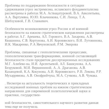
Проблемы по поддержанию безопасности в ситуации
сдерживания угроз экстремизма, исламского фундаментализма
рассмотрены в работах М.А. Аствацатуровой, В.А. Авксентьева,
A.A. Вартумяна, Ю.Ю. Клычникова, С.И. Линца, Т.А.
Шебзуховой, Г.В. Станкевич.
Особенности возникновения угроз России и её военной
безопасности на южном стратегическом направлении рассмотрены
в работах А.Г. Арешева, АЛ. Горового, В.А. Захарова, A.B.
Квашнина, C.B. Кортунова, А.И. Коровянского, В.И. Лутовинова,
И.К. Макаренко, Р.А Явчуновской, P.M. Эмирова
Проблемы, связанные с геополитическими процессами,
геополитическими трансформациями, военной составляющей
безопасности стали предметом диссертационных исследованиях
М.Г. Алибеко-ва, И.И. Арсентьевой, АЛ. Башкунова, A.A.
Безруковой, М.И. Вершининой, А..А. Драганова, A.B.
Казанцевой, К.А. Кокунова, А.И. Коровянского, Р.В. Лекова, P.P.
Мухаррямова, A.B. Онофрийчука, М.А. Сучкова, A.B. Чумака.
. Несмотря на актуальность теоретических и прикладных
исследований военных проблем на южном стратегическом
направлении для современной политологической науки и
практики, государствен-
ной безопасности, самостоятельного научного развития данная
тема еще не получила.