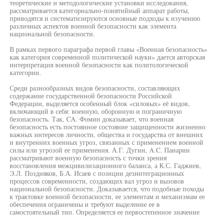
теоретические и методологические установки исследования,
рассматривается категориально-понятийный аппарат работы,
приводятся и систематизируются основные подходы к изучению
различных аспектов военной безопасности как элемента
национальной безопасности.
В рамках первого параграфа первой главы «Военная безопасность»
как категория современной политической науки» дается авторская
интерпретация военной безопасности как политологической
категории.
Среди разнообразных видов безопасности, составляющих
содержание государственной безопасности Российской
Федерации, выделяется особенный блок «силовых» её видов,
включающий в себя: военную, оборонную и пограничную
безопасность. Так, CA. Фомин доказывает, что военная
безопасность есть постоянное состояние защищенности жизненно
важных интересов личности, общества и государства от внешних
и внутренних военных угроз, связанных с применением военной
силы или угрозой ее применения. А.Г. Дугин, A.C. Панарин
рассматривают военную безопасность с точки зрения
восстановления межцивилизационного баланса, а К.С. Гаджиев,
Э.Л. Поздняков, Б.А. Исаев с позиции дезинтеграционных
процессов современности, создающих вал угроз и вызовов
национальной безопасности. Доказывается, что подобные походы
к трактовке военной безопасности, ее элементам и механизмам ее
обеспечения ограничены и требуют выделение ее в
самостоятельный тип. Определяется ее первостепенное значение