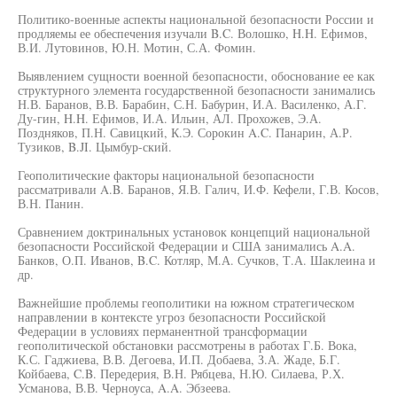
Политико-военные аспекты национальной безопасности России и
продляемы ее обеспечения изучали B.C. Волошко, H.H. Ефимов,
В.И. Лутовинов, Ю.Н. Мотин, С.А. Фомин.
Выявлением сущности военной безопасности, обоснование ее как
структурного элемента государственной безопасности занимались
Н.В. Баранов, В.В. Барабин, С.Н. Бабурин, И.А. Василенко, А.Г.
Ду-гин, H.H. Ефимов, И.А. Ильин, АЛ. Прохожев, Э.А.
Поздняков, П.Н. Савицкий, К.Э. Сорокин A.C. Панарин, А.Р.
Тузиков, B.JI. Цымбур-ский.
Геополитические факторы национальной безопасности
рассматривали A.B. Баранов, Я.В. Галич, И.Ф. Кефели, Г.В. Косов,
В.Н. Панин.
Сравнением доктринальных установок концепций национальной
безопасности Российской Федерации и США занимались A.A.
Банков, О.П. Иванов, B.C. Котляр, М.А. Сучков, Т.А. Шаклеина и
др.
Важнейшие проблемы геополитики на южном стратегическом
направлении в контексте угроз безопасности Российской
Федерации в условиях перманентной трансформации
геополитической обстановки рассмотрены в работах Г.Б. Вока,
К.С. Гаджиева, В.В. Дегоева, И.П. Добаева, З.А. Жаде, Б.Г.
Койбаева, C.B. Передерия, В.Н. Рябцева, Н.Ю. Силаева, Р.Х.
Усманова, В.В. Черноуса, A.A. Эбзеева.