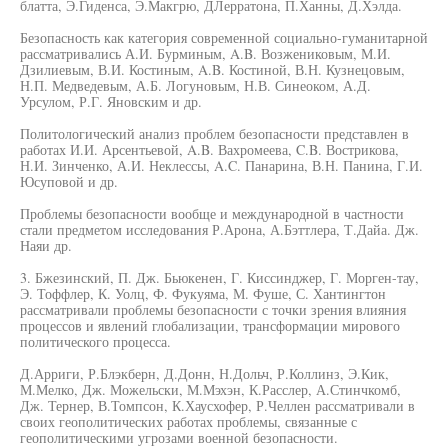
блатта, Э.Гиденса, Э.Макгрю, ДЛерратона, П.Ханны, Д.Хэлда.
Безопасность как категория современной социально-гуманитарной
рассматривались А.И. Бурминым, A.B. Возжениковым, М.И.
Дзилиевым, В.И. Костиным, A.B. Костиной, В.Н. Кузнецовым,
Н.П. Медведевым, А.Б. Логуновым, Н.В. Синеоком, А.Д.
Урсулом, Р.Г. Яновским и др.
Политологический анализ проблем безопасности представлен в
работах И.И. Арсентьевой, A.B. Вахромеева, C.B. Вострикова,
Н.И. Зинченко, А.И. Неклессы, A.C. Панарина, В.Н. Панина, Г.И.
Юсуповой и др.
Проблемы безопасности вообще и международной в частности
стали предметом исследования Р.Арона, А.Бэттлера, Т.Дайа. Дж.
Наяи др.
3. Бжезинский, П. Дж. Бьюкенен, Г. Киссинджер, Г. Морген-тау,
Э. Тоффлер, К. Уолц, Ф. Фукуяма, М. Фуше, С. Хантингтон
рассматривали проблемы безопасности с точки зрения влияния
процессов и явлений глобализации, трансформации мирового
политического процесса.
Д.Арриги, Р.Блэкберн, Д.Донн, Н.Дольч, Р.Коллинз, Э.Кик,
М.Мелко, Дж. Можельски, М.Мэхэн, К.Расслер, А.Стинчкомб,
Дж. Тернер, В.Томпсон, К.Хаусхофер, Р.Челлен рассматривали в
своих геополитических работах проблемы, связанные с
геополитическими угрозами военной безопасности.