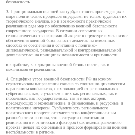
безопасность.
3. Принципиальная нелинейная турбулентность происходящих в
мире политических процессов определяет не только трудности их
теоретического анализа, но и возможности практической
реализации ряда мер по обеспечению военной безопасности
современного государства. В ситуации современных
геополитических трансформаций акцент в структуре и механизме
обеспечения военной безопасности делается: на невоенных
способах ее обеспечения в сочетании с политико-
дипломатической, разведывательной и контрразведывательной
деятельностью; на принципах независимости и критичности
в выработке, как доктрины военной безопасности, так и
механизмов ее реализации.
4. Специфика угроз военной безопасности РФ на южном
стратегическом направлении связана со спонтанно-циклическим
нарастанием конфликтов, с их эволюцией от региональных к
субрегиональным, с участием в них как региональных, так и
глобальных, как государственных, так и иных акторов,
преследующих и экономические, и финансовые, и ресурсные, и
политические интересы. Турбулентность регионального
политического процесса отягчается эгно-конфессиональным
разнообразием региона, что в ситуации политизации
религиозного и этнического факторов (как целенаправленного
проекта) делает их основными в процессе формирования военной
нестабильности в регионе.