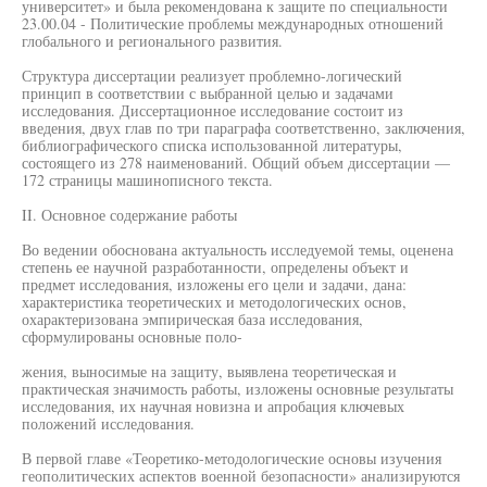
университет» и была рекомендована к защите по специальности
23.00.04 - Политические проблемы международных отношений
глобального и регионального развития.
Структура диссертации реализует проблемно-логический
принцип в соответствии с выбранной целью и задачами
исследования. Диссертационное исследование состоит из
введения, двух глав по три параграфа соответственно, заключения,
библиографического списка использованной литературы,
состоящего из 278 наименований. Общий объем диссертации —
172 страницы машинописного текста.
II. Основное содержание работы
Во ведении обоснована актуальность исследуемой темы, оценена
степень ее научной разработанности, определены объект и
предмет исследования, изложены его цели и задачи, дана:
характеристика теоретических и методологических основ,
охарактеризована эмпирическая база исследования,
сформулированы основные поло-
жения, выносимые на защиту, выявлена теоретическая и
практическая значимость работы, изложены основные результаты
исследования, их научная новизна и апробация ключевых
положений исследования.
В первой главе «Теоретико-методологические основы изучения
геополитических аспектов военной безопасности» анализируются