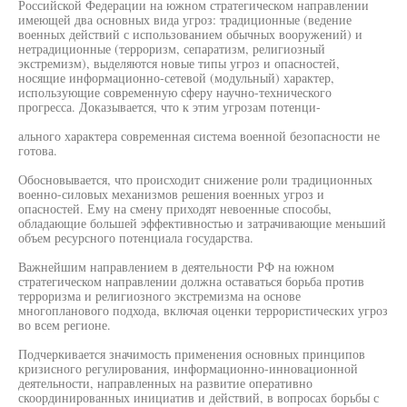
Российской Федерации на южном стратегическом направлении
имеющей два основных вида угроз: традиционные (ведение
военных действий с использованием обычных вооружений) и
нетрадиционные (терроризм, сепаратизм, религиозный
экстремизм), выделяются новые типы угроз и опасностей,
носящие информационно-сетевой (модульный) характер,
использующие современную сферу научно-технического
прогресса. Доказывается, что к этим угрозам потенци-
ального характера современная система военной безопасности не
готова.
Обосновывается, что происходит снижение роли традиционных
военно-силовых механизмов решения военных угроз и
опасностей. Ему на смену приходят невоенные способы,
обладающие большей эффективностью и затрачивающие меньший
объем ресурсного потенциала государства.
Важнейшим направлением в деятельности РФ на южном
стратегическом направлении должна оставаться борьба против
терроризма и религиозного экстремизма на основе
многопланового подхода, включая оценки террористических угроз
во всем регионе.
Подчеркивается значимость применения основных принципов
кризисного регулирования, информационно-инновационной
деятельности, направленных на развитие оперативно
скоординированных инициатив и действий, в вопросах борьбы с