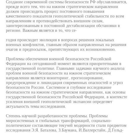
Создание современной системы безопасности РФ обуславливается,
прежде всего тем, что на южном стратегическом направлении
должен происходить процесс постоянного повышения
качественного показателя геополитической стабильности по всем
направлениям и противодействовать внешним силам,
заинтересованным в постоянной дестабилизации обстановки в
регионе. Важным является и то, что се-
годня происходит эволюция в вопросах решения локальных
военных конфликтов, главным образом направленных на решения
очагов и предпосылок, препятствующих их возникновению.
Проблемы обеспечения военной безопасности Российской
Федерации на сегодняшний момент являются приоритетными в
государственной политике. Главными задачами научного анализа
проблем военной безопасности на южном стратегическом
направлении является мониторинг, прогнозирование,
предупреждение и ликвидация современных опасностей и угроз
безопасности России. Системное и глубокое исследование
безопасности на южном стратегическом направлении, как основы
государственной безопасности Российской Федерации, в контексте
усиления внешней геополитической экспансии определяет
актуальность темы исследования.
Степень научной разработанности проблемы. Проблемы
миросистемных и глобальных трансформаций, социально-
политические составляющие текучей модерности стали предметом
исследования Э.Я. Баталова, З.Баумана, И.Валлерстайн, Д.Гольд-