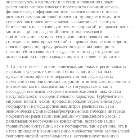
энергоресурсы в частности в ситуации появления новых
релятивных геополитических пространств (экономического,
финансового, информационного, экологического) и новых
активных акторов мировой политики, приводит к тому, что
современная политическая наука: рассматривает военную
безопасность не как совокупность мероприятий, направленных на
минимизацию последствий военно-политического
противостояния в момент его кризисного проявления, а как
систему разновекторных усилий, направленных на мониторинг,
прогнозирование, предупреждения угроз, вызовов, рисков,
опасностей исходящих от государств и иных деструктивных
акторов как на стадии зарождения, так и силового развития.
2. Стратегическое значение ключевых мировых и региональных
игроков и уровень их военной безопасности связанны с
кумулятивным эффектом перманентно-непредсказуемых
изменений геополитических ситуаций, отягченными наличием и
возможностью использования, как государствами, так и
негосударственными акторами высокотехнологичных систем
наступательного и оборонительного характера. Турбулентный
мировой политический процесс порожден стремлением ряда
государств и негосударственных актров реализовать свои
экономические/финансовые/ресурсные/политические интересы
посредством реализации концепции «управляемого хаоса» с
развязывания вооруженных конфликтов, дестабилизации
гуманитарной ситуации, как в государстве, так и регионе, что в
итоге приводит к возникновению множества точек региональной
геополитической нестабильности и актуализирует военную