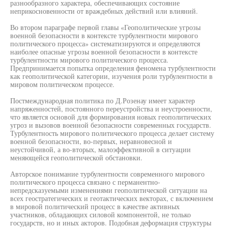
разнообразного характера, обеспечивающих состояние
неприкосновенности от враждебных действий или влияний.
Во втором параграфе первой главы «Геополитические угрозы
военной безопасности в контексте турбулентности мирового
политического процесса» систематизируются и определяются
наиболее опасные угрозы военной безопасности в контексте
турбулентности мирового политического процесса.
Предпринимается попытка определения феномена турбулентности
как геополитической категории, изучения роли турбулентности в
мировом политическом процессе.
Постмеждународная политика по Д.Розенау имеет характер
напряженностей, постоянного переустройства и неустроенности,
что является основой для формирования новых геополитических
угроз и вызовов военной безопасности современных государств.
Турбулентность мирового политического процесса делает систему
военной безопасности, во-первых, неравновесной и
неустойчивой, а во-вторых, малоэффективной в ситуации
меняющейся геополитической обстановки.
Авторское понимание турбулентности современного мирового
политического процесса связано с перманентно-
непредсказуемыми изменениями геополитической ситуации на
всех геостратегических и геотактических векторах, с включением
в мировой политический процесс в качестве активных
участников, обладающих силовой компонентой, не только
государств, но и иных акторов. Подобная деформация структуры