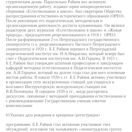
студенческим делам. Параллельно Райков вел активную
организационную работу, издавал серии непериодических
сборников «Естествознание в школе», был секретарем Общества
распространения естественно-исторического образования (OPEO).
После революции его педагогическая, методическая и
организационная деятельность достигла кульминации. Он являлся
редактором двух журналов «Естествознание в школе» и «Живая
природа», председателем реорганизованного в 1918 г. OPEO.
После расформирования 2-го Петроградского государственного
университета (т.е. реорганизованного Частного Петроградского
университета) в 1920 г. Б.Е.Райков перешел в Петроградский
педагогический институт им. Н.А.Некрасова, который вскоре был
слит с Педагогическим институтом им. А.И.Герцена. В 1923 г.
Б.Е.Райков был утвержден штатным профессором и заведующим
кафедрой методики естествознания в Педагогическом институте
им. А.И.Герцена, который на долгие годы стал для него основным
местом работы. В начале 1920-х гг. Б.Е.Райков активно участвовал
в организации сети экскурсионных станций для учащихся и
возглавил Инструкторскую экскурсионную станцию им.
В.В.Половцова. В середине 1920-х гг., когда разгорелись
дискуссии, связанные с методикой преподавания естествознания и
с рекомендованными Государственным ученым советом
комплексными
61Указана дата рождения и крещения (регистрации)
программами, Б.Е.Райков стал активным участником этих
обсуждений, возглавив так называемую «ленинградскую группу