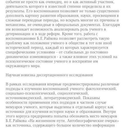
события не просто как очевидец, но и как активный участник,
деятельность которого в известной степени определила и их
результаты. Его воспоминания позволяют не только существенно
дополнить картину развития образования, науки, просвещения в
сложные переходные периоды, но вскрыть многие их причины и
механизмы, не очевидные в официальных документах. Благодаря
им возникает возможность анализировать роль ученого в
детерминации и в ходе реформ. Кроме того, работа с
воспоминаниями Б.Е.Райкова позволяет рассмотреть такую
проблему как положение ученого в обществе в тот или иной
исторический период, каждый из которых характеризуется
специфическими условиями - от стабильных до постоянно
динамически изменяющихся - а также влияние этих условий на
психологическое состояние ученого и восприятие им
окружающего мира.
Научная новизна диссертационного исследования
В рамках исследования впервые продемонстрированы различные
подходы к изучению воспоминаний ученого: фактологический,
социально-психологический, социологический,
источниковедческий, литературоведческий. Показаны
особенности применения этих подходов в частном случае
мемуаров ученого, которые выделены в отдельный корпус как
источники для изучения истории науки и образования. Внутри
этого корпуса предпринята попытка обозначить место мемуаров
Б.Е.Райкова «На жизненном пути. Автобиографические очерки»
как источника, содержащего большое количество информации