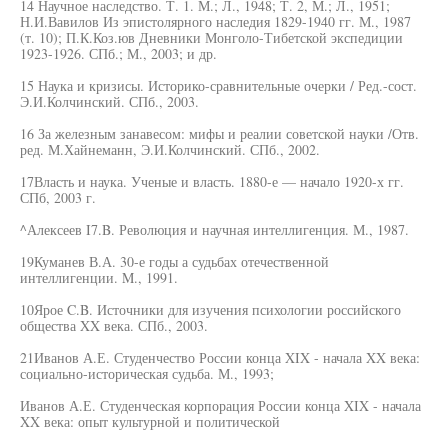
14 Научное наследство. Т. 1. М.; Л., 1948; Т. 2, М.; Л., 1951;
Н.И.Вавилов Из эпистолярного наследия 1829-1940 гг. М., 1987
(т. 10); П.К.Коз.юв Дневники Монголо-Тибетской экспедиции
1923-1926. СПб.; М., 2003; и др.
15 Наука и кризисы. Историко-сравнительные очерки / Ред.-сост.
Э.И.Колчинский. СПб., 2003.
16 За железным занавесом: мифы и реалии советской науки /Отв.
ред. М.Хайнеманн, Э.И.Колчинский. СПб., 2002.
17Власть и наука. Ученые и власть. 1880-е — начало 1920-х гг.
СПб, 2003 г.
^Алексеев I7.B. Революция и научная интеллигенция. М., 1987.
19Куманев В.А. 30-е годы а судьбах отечественной
интеллигенции. M., 1991.
10Ярое C.B. Источники для изучения психологии российского
общества XX века. СПб., 2003.
21Иванов А.Е. Студенчество России конца XIX - начала XX века:
социально-историческая судьба. М., 1993;
Иванов А.Е. Студенческая корпорация России конца XIX - начала
XX века: опыт культурной и политической