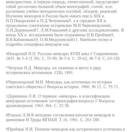
мемуаристики, в первую очередь, отечественной, представляет
собой достаточно большой объем монографий, статей, эссе,
различных учебно-методических пособий, обзоров, рецензий.
Изучение мемуаров в России было начато еще в XIX в.
П.П.Пекарским4 и Н.Д.Чечулиным5, а в середине XX в.
продолжено советскими историками М.Н.Черноморским6,
Л.И.Деревниной7, Л.М.Рошалем8 и другими исследователями. В
конце XX в. исследования были подхвачены Н.И.Приймак9,
В.В.Кабановым10, О.М.Медушевской11. Наиболее полно и
подробно специфика мемуаров как
4Пекарский П.П. Русские мемуары XVIII века // Современник.
1855. № 3-4 (Т.50). С. 53-90; № 5-6. С. 29-62; № 7-8. С. 63-120.
^Чечулин Н.Д. Мемуары, их значение и место в ряду
исторических источников. СПб, 1891.
6Черноморский М.Н. Мемуары, как источники по истории
советского общества // Вопросы истории. 1960. № 12. С. 55-71.
1Деревнина Л.И. О термине «мемуары» и классификации
мемуарных источников (историография вопроса) // Вопросы
архивоведения. 1963. №4. С. 32-38.
8Рошаль Л.М.К методике составления каталогов мемуаров и
дневников И Труды МГИАИ. Т.16. 1961. С. 261-280.
9Приймак Н.И. Понятие мемуаров как исторического источника в