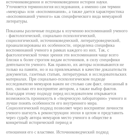
источниковедении и источниковедении истории науки.
Уточняется терминология исследования, а именно сам термин
«мемуары» или «воспоминания», а также дается характеристика
«воспоминаний ученого» как специфического вида мемуарной
литературы.
Показаны различные подходы к изучению воспоминаний ученого
- фактологический, социально-психологический,
социологический, источниковедческий, литературоведческий,
проанализированы их особенности, определена специфика
воспоминаний ученого в рамках каждого из них. Так, с
фактологической точки зрения эти воспоминания чаще всего
близки к более строгим видам источников, в силу специфики
деятельности ученого. Как правило, их авторы основываются не
только на памяти, но и на привлекаемых в качестве доказательств
документах, газетных статьях, литературных и исследовательских
материалах. При социально-психологическом подходе
исследователю мемуаров важен не столько сам факт, описанный в
них, сколько его восприятие автором, а также выбор фактов.
Благодаря этому подходу перед исследователем открывается
возможность проникнуть в «творческую лабораторию» ученого и
лучше понять особенности его внутреннего мира.
Социологический подход позволяет через восприятие личности
ученого шагнуть к реконструкции эпохи в целом и представить
через судьбу автора мемуаров место ученого в обществе в
конкретный исторический период и
отношения его с властями. Источниковедческий подход