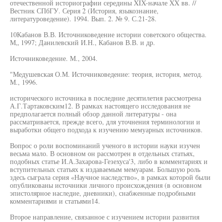
отечественной историографии середины XIX-начале XX вв. //
Вестник СПбГУ. Серия 2 (История, языкознание,
литературоведение). 1994. Вып. 2. № 9. С.21-28.
10Кабанов В.В. Источниковедение истории советского общества.
М„ 1997; Данилевский И.Н., Кабанов В.В. и др.
Источниковедение. М., 2004.
"Медушевская О.М. Источниковедение: теория, история, метод.
М., 1996.
исторического источника в последние десятилетия рассмотрена
А.Г.Тартаковским12. В рамках настоящего исследования не
предполагается полный обзор данной литературы - она
рассматривается, прежде всего, для уточнения терминологии и
выработки общего подхода к изучению мемуарных источников.
Вопрос о роли воспоминаний ученого в истории науки изучен
весьма мало. В основном он рассмотрен в отдельных статьях,
подобных статье И.А.Захарова-Гезехуса'3, либо в комментариях и
вступительных статьях к издаваемым мемуарам. Большую роль
здесь сыграла серия «Научное наследство», в рамках которой были
опубликованы источники личного происхождения (в основном
эпистолярное наследие, дневники), снабженные подробными
комментариями и статьями14.
Второе направление, связанное с изучением истории развития