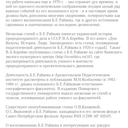
эта работа написана еще в 1970 г. - она отражает дух времени, в
ней по идеолого-политическим соображениям опущен целый ряд
важных событий из его жизненного пути - и в настоящее время
должна быть дополнена многими сведениями, почерпнутыми как
из самого жизнеописания Б.Е.Райкова, так и других источников
(архивных и напечатанных за последние десятилетия).
Несколько статей о Б.Е.Райкове написал украинский историк
природоохранного дела в СССР В.А.Борейко. В его книге «Дон
Кихоты. История. Люди. Заповедники» есть статья, посвященная
педагогической деятельности Б.Е.Райкова в 1920-е годы42. Также
В.А.Борейко опубликовал статьи о Б.Е.Райкове на сайте Киевского
эколого-культурного центра (http://ecoethics.ru/)43, где
рассматривается деятельность ученого в контексте
природоохранного и просветительского движения.
Деятельность Б.Е.Райкова в Архангельском Педагогическом
институте рассмотрена в публикациях М.Н.Колбасенко (в 1982-
1986 гг. декана основанного Б.Е.Райковым естественно-
географического факультета). В изданиях Поморского
государственного университета вышло несколько ее статей и
тезисов, посвященных работе ученого на факультете44.
Существуют неопубликованные статьи О.В.Казаковой,
О.С.Яковлевой о Б.Е.Райкове, находящихся в его личном фонде в
Санкт-Петербургском филиале Архива РАН (СПФ АР АН)45.
О воспоминаниях Б.Е.Райкова в интересующем нас ракурсе