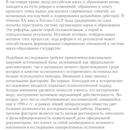
В настоящее время, когда российская наука и образование вновь
находятся на пути реформ и изменений, обращение к опыту
прошлого очень важно для анализа современных событий, их
возможных последствий и планирования дальнейших действий. В
течение XX века в России-СССР была предпринята не одна
попытка перестроить систему организации науки и образования.
Эти реформы давали порой положительные, а порой и
отрицательные результаты. Изучение истории, побудительных
мотивов этих процессов, хода реформ и их результатов может
способствовать формированию современных отношений в системе
наука-образование-государство.
Подобные исследования требуют привлечения максимально
широкой источниковой базы, включающей как официальную
документацию, так и материалы личного происхождения, среди
которых в качестве полноценного исторического источника все
больше используются мемуары. Внимание к ним связано с
несколькими факторами. Во-первых, благодаря им в историческое
исследование вводится социально-психологический подход,
больше внимания уделяется личности ученого, его внутреннему
миру, восприятию человеком окружающей действительности. Во-
вторых, рост числа опубликованных воспоминаний, начавшийся
еще в 1990-е гг. в рамках общей либерализации общества дает
большие возможности исследовательской работы. Наконец,
третьим фактором является часто низкая достоверность, неполнота
и фальсифицированность значительной доли официальной
документации, что влечет за собой необходимость активного
вовлечения в исследование альтернативных источников.