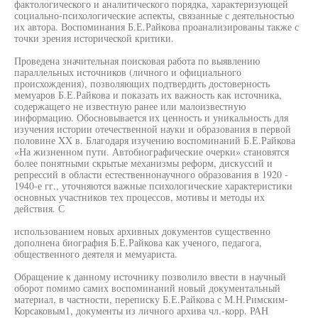
фактологического и аналитического порядка, характеризующей
социально-психологические аспекты, связанные с деятельностью
их автора. Воспоминания Б.Е.Райкова проанализированы также с
точки зрения исторической критики.
Проведена значительная поисковая работа по выявлению
параллельных источников (личного и официального
происхождения), позволяющих подтвердить достоверность
мемуаров Б.Е.Райкова и показать их важность как источника,
содержащего не известную ранее или малоизвестную
информацию. Обосновывается их ценность и уникальность для
изучения истории отечественной науки и образования в первой
половине XX в. Благодаря изучению воспоминаний Б.Е.Райкова
«На жизненном пути. Автобиографические очерки» становятся
более понятными скрытые механизмы реформ, дискуссий и
репрессий в области естественнонаучного образования в 1920 -
1940-е гг., уточняются важные психологические характеристики
основных участников тех процессов, мотивы и методы их
действия. С
использованием новых архивных документов существенно
дополнена биография Б.Е.Райкова как ученого, педагога,
общественного деятеля и мемуариста.
Обращение к данному источнику позволило ввести в научный
оборот помимо самих воспоминаний новый документальный
материал, в частности, переписку Б.Е.Райкова с М.Н.Римским-
Корсаковым1, документы из личного архива чл.-корр. РАН