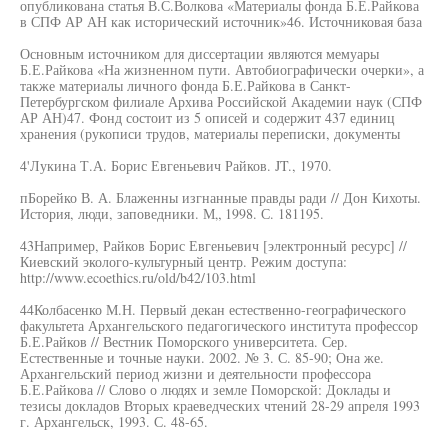
опубликована статья В.С.Волкова «Материалы фонда Б.Е.Райкова
в СПФ АР АН как исторический источник»46. Источниковая база
Основным источником для диссертации являются мемуары
Б.Е.Райкова «На жизненном пути. Автобиографически очерки», а
также материалы личного фонда Б.Е.Райкова в Санкт-
Петербургском филиале Архива Российской Академии наук (СПФ
АР АН)47. Фонд состоит из 5 описей и содержит 437 единиц
хранения (рукописи трудов, материалы переписки, документы
4'Лукина Т.А. Борис Евгеньевич Райков. JT., 1970.
пБорейко В. А. Блаженны изгнанные правды ради // Дон Кихоты.
История, люди, заповедники. М„ 1998. С. 181195.
43Например, Райков Борис Евгеньевич [электронный ресурс] //
Киевский эколого-культурный центр. Режим доступа:
http://www.ecoethics.ru/old/b42/103.html
44Колбасенко М.Н. Первый декан естественно-географического
факультета Архангельского педагогического института профессор
Б.Е.Райков // Вестник Поморского университета. Сер.
Естественные и точные науки. 2002. № 3. С. 85-90; Она же.
Архангельский период жизни и деятельности профессора
Б.Е.Райкова // Слово о людях и земле Поморской: Доклады и
тезисы докладов Вторых краеведческих чтений 28-29 апреля 1993
г. Архангельск, 1993. С. 48-65.