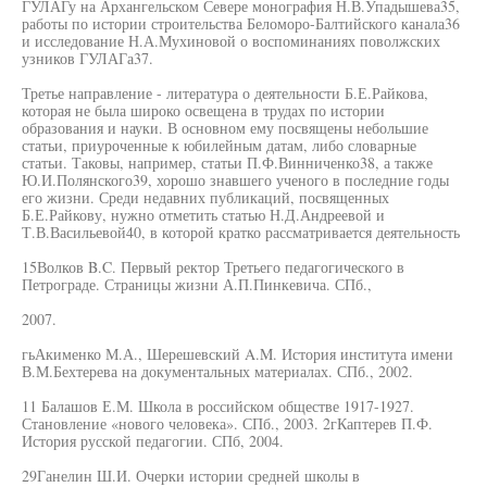
ГУЛАГу на Архангельском Севере монография Н.В.Упадышева35,
работы по истории строительства Беломоро-Балтийского канала36
и исследование Н.А.Мухиновой о воспоминаниях поволжских
узников ГУЛАГа37.
Третье направление - литература о деятельности Б.Е.Райкова,
которая не была широко освещена в трудах по истории
образования и науки. В основном ему посвящены небольшие
статьи, приуроченные к юбилейным датам, либо словарные
статьи. Таковы, например, статьи П.Ф.Винниченко38, а также
Ю.И.Полянского39, хорошо знавшего ученого в последние годы
его жизни. Среди недавних публикаций, посвященных
Б.Е.Райкову, нужно отметить статью Н.Д.Андреевой и
Т.В.Васильевой40, в которой кратко рассматривается деятельность
15Волков B.C. Первый ректор Третьего педагогического в
Петрограде. Страницы жизни А.П.Пинкевича. СПб.,
2007.
гьАкименко М.А., Шерешевский A.M. История института имени
В.М.Бехтерева на документальных материалах. СПб., 2002.
11 Балашов Е.М. Школа в российском обществе 1917-1927.
Становление «нового человека». СПб., 2003. 2гКаптерев П.Ф.
История русской педагогии. СПб, 2004.
29Ганелин Ш.И. Очерки истории средней школы в