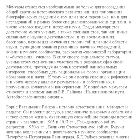
Мемуары становятся необходимыми не только для воссоздания
общей картины исторического развития или для пополнения
биографических сведений о том или ином персонаже, но и для
исследований в рамках более специализированных дисциплин, в
число которых входит и история науки. Среди мемуаристов
достаточно много ученых, а также специалистов, так или иначе
связанных с научной деятельностью, и их воспоминания,
бесспорно, важны для изучения истории той или иной области
науки, функционирования различных научных учреждений,
жизни научного сообщества, раскрытия «творческой лаборатории»
и «бытования» ученого. В силу своего социального статуса,
ученые стремятся активно участвовать в реформах сфер своей
деятельности, претендуя на роль носителей национальных
интересов, способных дать рациональные формы организации
образования и науки. К тому же они всегда склонны к рефлексии
и к критическому анализу результатов - и собственных, и
полученных коллегами и конкурентами. К подобным мемуарам
относятся и воспоминания Б.Е. Райкова «На жизненном пути.
Автобиографические очерки».
Борис Евгеньевич Райков - историк естествознания, методист и
педагог. Он прожил долгую, наполненную знаковыми событиями
и творчеством жизнь, охватившую сложнейшие периоды истории
страны - революции 1905 и 1917 гг., Гражданскую войну,
репрессии 1930-х гг., Великую Отечественную войну. Будучи
активно вовлеченным в деятельность научного сообщества
Петербурга-Петрограда-Ленинграда, Б.Е.Райков освещал многие