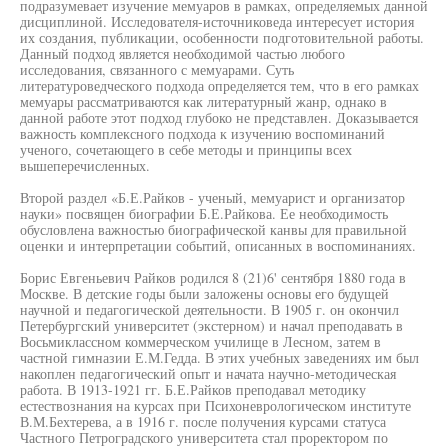
подразумевает изучение мемуаров в рамках, определяемых данной
дисциплиной. Исследователя-источниковеда интересует история
их создания, публикации, особенности подготовительной работы.
Данный подход является необходимой частью любого
исследования, связанного с мемуарами. Суть
литературоведческого подхода определяется тем, что в его рамках
мемуары рассматриваются как литературный жанр, однако в
данной работе этот подход глубоко не представлен. Доказывается
важность комплексного подхода к изучению воспоминаний
ученого, сочетающего в себе методы и принципы всех
вышеперечисленных.
Второй раздел «Б.Е.Райков - ученый, мемуарист и организатор
науки» посвящен биографии Б.Е.Райкова. Ее необходимость
обусловлена важностью биографической канвы для правильной
оценки и интерпретации событий, описанных в воспоминаниях.
Борис Евгеньевич Райков родился 8 (21)6' сентября 1880 года в
Москве. В детские годы были заложены основы его будущей
научной и педагогической деятельности. В 1905 г. он окончил
Петербургский университет (экстерном) и начал преподавать в
Восьмиклассном коммерческом училище в Лесном, затем в
частной гимназии Е.М.Гедда. В этих учебных заведениях им был
накоплен педагогический опыт и начата научно-методическая
работа. В 1913-1921 гг. Б.Е.Райков преподавал методику
естествознания на курсах при Психоневрологическом институте
В.М.Бехтерева, а в 1916 г. после получения курсами статуса
Частного Петроградского университета стал проректором по