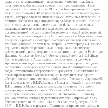
педагогов-естественников», выступавших против подобных
программ и добивавшихся предметного преподавания. После
разгрома этой группы 30 мая 1930 г. он был арестован и 5 марта
1931 г. приговорен к 10 годам ссылки в исправительно-трудовой
лагерь, которую отбывал сначала в Кеми, затем был переведен на
станцию Медвежья гора (позднее город Медвежьегорск), где был
назначен на должность прозектора при больнице, заведовал
фельдшерскими курсами для долгосрочных заключенных и
организованной им санитарно-бактериологической лабораторией.
Был досрочно освобожден в 1934 г., но остался в Медвежьегорске,
продолжив работу в санитарно-бактериологической лаборатории
при поликлинике, а затем в санатории. В этот период Б.Е.Райков
вернулся к научной работе, начав историко-биологическое
исследование о распространении эволюционных идей в России до
Дарвина. С началом Великой Отечественной войны Б.Е.Райков
был эвакуирован в Архангельск, где поступил на службу в
Архангельский педагогический институт, в котором преподавал
географию и методику естествознания; по его инициативе был
создан естественно-географический факультет. Выполненная во
время пребывания в Медвежьегорске и Архангельске работа
«Очерки по истории эволюционной идеи в России до Дарвина»62
была представлена Б.Е.Райковым в Педагогический институт им.
В.И.Ленина в Москву как диссертация на соискание степени
доктора педагогических наук. 25 июля 1944 г. Учёный совет
института постановил единогласно: «Присвоить Б.Е.Райкову
учёную степень доктора педагогических наук» (протокол № 19
Учёного совета от 25 июля 1944 г.) без защиты диссертации. В
1945 г. Б.Е.Райков вернулся в Ленинград и продолжил работу в