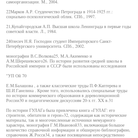
самоорганизации. М., 2004.
22Марков А.Р. Студенчество Петрограда в 1914-1925 гг.:
социально-психологический облик. СПб., 1997.
21,Купайгородская А.П. Высшая школа Ленинграда в первые годы
советской власти. Л., 1984.
240лесич Н.Я. Господин студент Императорского Санкт-
Петербургского университета. СПб., 2002.
монографии В.С.Волкова25, М.А.Акименко и
А.М.Шерешевского26. По истории развития средней школы в
Российской империи и СССР были использованы исследования
"УП Ой 70
Е.М.Балашова , а также классические труды П.Ф.Каптерева и
Ш.И.Ганелина . Кроме того, использовались специальные труды
по истории коммерческого образования в дореволюционной
России30 и педагогическим дискуссиям 20-х гг. XX в.31
По истории ГУЛАГа была привлечена книга «ГУЛАГ: его
строители, обитатели и герои»32, содержащая как исторические
материалы, так и многочисленные источники мемуарного
характера, монография Г.М.Ивановой33, включающая большое
количество справочной информации и обширную библиографию,
справочник Ж.Росси34, а также посвященная непосредственно