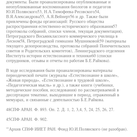
документы. Были проанализированы опубликованные и
неопубликованные воспоминания биологов и педагогов
Ю.И.Полянского53, Н.А.Тимофеева-Ресовского54,
В.Я.Александрова55, А.Я.Вейнерт56 и др. Также были
привлечены фонды организаций: Русского общества
распространения естественно-исторического образования57
(протоколы собраний, списки членов, текущая документация),
Петроградского Восьмиклассного коммерческого училища в
Лесном58, Петроградской гимназии Мушниковой59 (материалы
текущего делопроизводства, протоколы собраний Попечительских
советов и Родительских комитетов), Ленинградского отделения
Института истории естествознания и техники60 (списки
сотрудников, отзывы и отчеты по работам Б.Е.Райкова).
В ходе исследования были проанализированы материалы
периодической печати (журналы «Естествознание в школе»,
«Живая природа», «Естествознание в трудовой школе»,
«Педагогическая мысль» и др.), а также книги (учебники,
методические пособия, исследования) по рассматриваемой в
диссертации тематике, выходившие в период, отраженный в
мемуарах, и связанные с деятельностью Б.Е.Райкова.
48СПФ АРАН. Ф. 893. Оп. 2. Д. 1, 2, 3,4, 5, 24, 25, 26, 27.
45СПФ АРАН. Ф. 902.
'"Архив СПбФ ИИЕТ РАН. Фонд Ю.И.Полянского (не разобран).