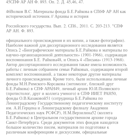
45СПФ АР АН Ф. 893. Оп. 2. Д. 45,46, 47.
46Волков B.C. Материалы фонда Б.Е.Райкова в СПбФ АР АН как
исторический источник // Архивы и история
Российского государства. Вып. 2. СПб., 2011. С. 203-213. "СПФ
АР АН. Ф. 893.
официального происхождения и их копии, а также фотографии).
Наиболее важной для диссертационного исследования является
Опись 2 «Биографические материалы Б.Е.Райкова и материалы по
научно-организационной деятельности» (1901-1966), содержащая
воспоминания Б.Е. Райкова48, и Опись 4 «Письма» (1913-1968).
Автор диссертационного исследования также имела возможность
работы с личным собранием семьи Райковых, содержащим второй
комплект воспоминаний, а также некоторые другие материалы
личного происхождения. Кроме того, были использованы личные
фонды М.Н.Римского-Корсакова (энтомолог, близкий друг
Б.Е.Райкова) в СПФ АРАН49, личный архив Ю.И.Полянского
(протистолог, друг и коллега ученого) в СПФ ИИЕТ РАН50,
фонды О.В.Казаковой51 (сотрудница Б.Е.Райкова по
Ленинградскому Государственному педагогическому институту
им. А.И.Герцена и Ленинградскому филиалу Академии
Педагогических наук РСФСР), Н.М.Верзилина52 (коллега
Б.Е.Райкова) в Центральном государственном архиве города
Санкт-Петербурга. Среди документов этих фондов находится
большое количество писем, материалов по подготовке к
различным конференциям и дискуссиям, официальные