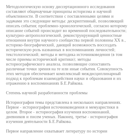
Методологическую основу диссертационного исследования
составляют общенаучные принципы историзма и научной
объективности. В соответствии с поставленными целями и
задачами это следующие методы: дескриптивный, позволяющий
описать события; проблемно-хронологический, согласно которому
описание событий происходит во временной последовательности;
культурно-антропологический, реконструирующий ценностные
отношения внутри научного сообщества первой половины XX в.,
историко-биографический, дающий возможность воссоздать
историческую роль названных в воспоминаниях личностей;
текстологический; методы и методика источниковедения (в том
числе приемы исторической критики); методы
историографического анализа, позволяющие сопоставить
различные точки зрения на те или иные события. Совокупность
этих методов обеспечивает комплексный междисциплинарный
подход к проблемам взаимодействия науки и образования и их
отражению в воспоминаниях Б.Е.Райкова.
Степень научной разработанности проблемы
Историография темы представлена в нескольких направлениях.
Первое - историография источниковедения и мемуаристики в
целом. Второе - историография изучения воспоминаний,
дневников и писем ученых. Наконец, третье - историография
изучения деятельности Б.Е.Райкова.
Первое направление охватывает литературу по истории