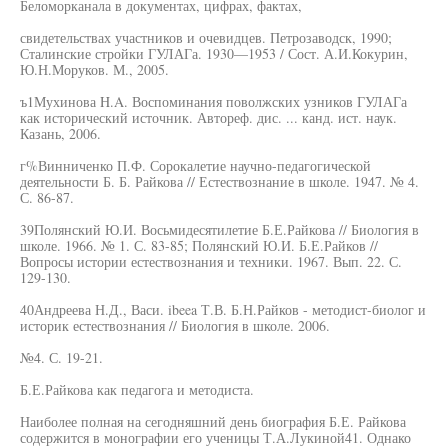
Беломорканала в документах, цифрах, фактах,
свидетельствах участников и очевидцев. Петрозаводск, 1990;
Сталинские стройки ГУЛАГа. 1930—1953 / Сост. А.И.Кокурин,
Ю.Н.Моруков. М., 2005.
ъ1Мухинова H.A. Воспоминания поволжских узников ГУЛАГа
как исторический источник. Автореф. дис. ... канд. ист. наук.
Казань, 2006.
г%Винниченко П.Ф. Сорокалетие научно-педагогической
деятельности Б. Б. Райкова // Естествознание в школе. 1947. № 4.
С. 86-87.
39Полянский Ю.И. Восьмидесятилетие Б.Е.Райкова // Биология в
школе. 1966. № 1. С. 83-85; Полянский Ю.И. Б.Е.Райков //
Вопросы истории естествознания и техники. 1967. Вып. 22. С.
129-130.
40Андреева Н.Д., Васи. ibeea Т.В. Б.Н.Райков - методист-биолог и
историк естествознания // Биология в школе. 2006.
№4. С. 19-21.
Б.Е.Райкова как педагога и методиста.
Наиболее полная на сегодняшний день биография Б.Е. Райкова
содержится в монографии его ученицы Т.А.Лукиной41. Однако