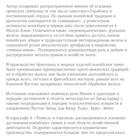
Автор оспаривает распространенное мнение об угасании
греческих святилищ (в том числе самосского Герайона) в
постмикенский период. По данным ионийской традиции и
археологии наблюдается не «замирание», а религиозная
активность ионийцев в первые века после переселения их в
Малую Азию. Отмечаются также «недемократические» функции
железа, выражающиеся в отсутствии прямого доступа членов
ионийских общин к труднодоступным месторождениям железа и
социальной ролью металлических артефактов в некрополях
«темных веков». Подчеркивается доминирующая роль в добыче и
распределении металла храмов и хозяйств знати.
В производстве бронзовых и медных изделий ионийские греки
были преемниками преимущественно крито-микенских традиций,
но в обработке железа они были учениками анатолийских и,
прежде всего, хеттских и фригийских мастеров, раньше всех на
Ближнем Востоке овладевших технологией обработки железа.
Источники показывают значимую роль Ионии в адаптации и
передаче достижений в области металлургии на Запад наряду с
такими посредниками в передаче технологических новшеств в
направлении Восток-Запад, как Кипр, Родос, Крит, Эвбея.
В параграфе 4 « Ремесло и торговля» рассматриваются основные
достижения ионийских греков в этой области хозяйственной
деятельности. Подробно характеризуется керамическое
производство, подчеркивается большая, чем это предполагалось