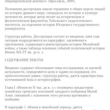
общеевропейский контекст» (Ярославль, 2009).
Положения диссертации нашли отражение в общих курсах лекций
по истории древнего мира, спецкурсах по истории и культуре
античности, которые автор читает на историческом и
филологическом факультетах Тобольского педагогического
института, на отделении истории Югорского государственного
университета.
Структура работы. Диссертация состоит из введения, пяти глав
(которые подразделяются на параграфы), заключения и
приложения, содержащего реконструкцию истории Мелийской
войны, а также таблицы основных событий политической истории
Ионии ХН-ЛТ вв. до н. э.
СОДЕРЖАНИЕ РАБОТЫ
Введение содержит обоснование темы исследования, ее научной
актуальности, определяются цели и задачи исследования, его
хронологические рамки, структура работы, дается характеристика
источниковой базы и историографии.
Глава I «Иония во II тыс. до н. э.» посвящена предыстории
ионийских греческих поселений западного побережья Малой
Азии, связанной с освоением этого региона критянами и
ахейцами.
В параграфе 1 «Иония в минойский период» дается