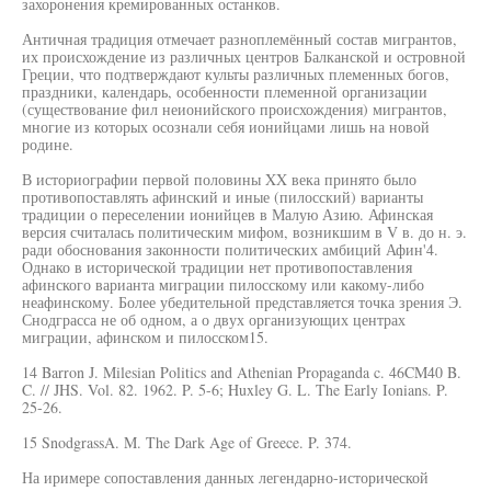
захоронения кремированных останков.
Античная традиция отмечает разноплемённый состав мигрантов,
их происхождение из различных центров Балканской и островной
Греции, что подтверждают культы различных племенных богов,
праздники, календарь, особенности племенной организации
(существование фил неионийского происхождения) мигрантов,
многие из которых осознали себя ионийцами лишь на новой
родине.
В историографии первой половины XX века принято было
противопоставлять афинский и иные (пилосский) варианты
традиции о переселении ионийцев в Малую Азию. Афинская
версия считалась политическим мифом, возникшим в V в. до н. э.
ради обоснования законности политических амбиций Афин'4.
Однако в исторической традиции нет противопоставления
афинского варианта миграции пилосскому или какому-либо
неафинскому. Более убедительной представляется точка зрения Э.
Снодграсса не об одном, а о двух организующих центрах
миграции, афинском и пилосском15.
14 Barron J. Milesian Politics and Athenian Propaganda c. 46CM40 B.
C. // JHS. Vol. 82. 1962. P. 5-6; Huxley G. L. The Early Ionians. P.
25-26.
15 SnodgrassA. M. The Dark Age of Greece. P. 374.
На иримере сопоставления данных легендарно-исторической