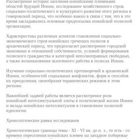
Рассмотрение истории заселения ионийскими племенами
областей будущей Ионии, исследование хозяйственного строя,
социально-политического и культурного развития этого региона в
гомеровский период, что особенно важно в связи с тем, что в это
время закладывались основные предпосылки ионийской полисной
организации.
Характеристика различных аспектов становления социально-
экономического строя ионийских греческих полисов в
архаический период, что предполагает рассмотрение городской
экономики и отношений собственности, условий формирования
полисного гражданства и категорий неполноправных свободных,
а также возникновения экзогенного рабства в полисах Ионии.
Изучение социально-политических противоречий в архаической
Ионии, особенностей социальных конфликтов, форм и способов
их преодоления, своеобразия тиранических режимов в этом
регионе.
Важнейшей задачей работы является рассмотрение роли
ионийской интеллектуальной элиты в политической жизни Ионии
и вклада ионийских интеллектуалов в становление полисной
идеологии.
Хронологические рамки исследования
Хронологические границы темы - XI - VI вв. до н. э., то есть - со
времени переселения ионийских племен на западное побережье