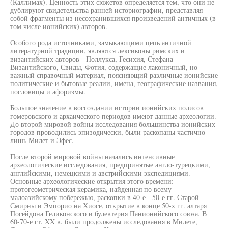
(Каллимах). Ценность этих сюжетов определяется тем, что они не
дублируют свидетельства ранней историографии, представляя
собой фрагменты из несохранившихся произведений античных (в
том числе ионийских) авторов.
Особого рода источниками, замыкающими цепь античной
литературной традиции, являются лексиконы римских и
византийских авторов - Поллукса, Гесихия, Стефана
Византийского, Свиды, Фотия, содержащие лаконичный, но
важный справочный материал, поясняющий различные ионийские
политические и бытовые реалии, имена, географические названия,
пословицы и афоризмы.
Большое значение в воссоздании истории ионийских полисов
гомеровского и архаического периодов имеют данные археологии.
До второй мировой войны исследования большинства ионийских
городов проводились эпизодически, были раскопаны частично
лишь Милет и Эфес.
После второй мировой войны начались интенсивные
археологические исследования, предпринятые англо-турецкими,
английскими, немецкими и австрийскими экспедициями.
Основные археологические открытия этого времени:
протогеометрическая керамика, найденная по всему
малоазийскому побережью, раскопки в 40-е - 50-е гг. Старой
Смирны и Эмпорио на Хиосе, открытие в конце 50-х гг. алтаря
Посейдона Геликонского и булевтерия Панионийского союза. В
60-70-е гт. XX в. были продолжены исследования в Милете,