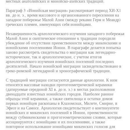
местных анатолийских и минойско-ахейских традиций.
Параграф 3 «Ионийская миграция» рассматривает период ХИ-Х1
вв. до н. э., время массового и организованного переселения на
западное побережье Малой Азии (между реками Герм и Меандр)
греческих племен, именующих себя ионийцами.
Незавершенность археологического изучения западного побережья
Малой Азии и скептическое отношение к традиции породили
убеждение об отсутствии преемственности между микенскими и
ионийскими поселениями Ионии. В параграфе делается попытка
заново рассмотреть свидетельства о миграции как легендарно-
исторические, так и археологические, с учетом итогов
археологического изучения ионийских поселений последних
десятилетий. Начало ионийской миграции засвидетельствовано в
греко-римской легендарной и хронографической традиции.
С традицией миграции согласуются данные археологии. К ним
относятся массовые находки протогеометрической керамики
(датируемые серединой XI в. до н. э.) в местах расположения
двенадцати известных ионийских городов. Наиболее ранние
образцы этой керамики, а также святилища и остатки домов
первых ионийцев раскопаны в Клазомснах, Милете, Смирне, в
Эфесе и на Самосе. Археология свидетельствует о континуитете
ионийских и микенских поселений в Ионии, преемственности
между субмикенскими и прогогеометрическими слоями, которые
ассоциируются с ионийцами и их поселениями, а также
повторное использование ионийцами микенских голосов для