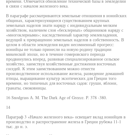
времени. Отмечается обновление технической базы в земледелии
в связи с началом железного века.
В параграфе рассматриваются земельные отношения в ионийских
общинах, характеризующиеся существованием крупных
земельных наделов знати наряду с индивидуальным мелким
хозяйством, наличием слоя «бесклерных» общинников наряду с
«многоклерными»; наследственный характер землевладения,
ведущий к превращению земельных наделов в собственность. В
целом в области земледелия виден несомненный прогресс:
ионийцы не только принесли на новую родину традиции
микенской эпохи, но в течение гомеровского периода
продвинулись вперед, развивая специализированное сельское
хозяйство, заимствуя хозяйственные достижения восточных
соседей. К этим заимствованием можно отнести
производственное использование железа, разведение домашней
птицы, выращивание культур экзотических для Греции того
времени, но типичных для восточных садов: груши, яблони,
гранаты, смоковницы.
16 Snodgrass А. М. The Dark Age of Greece. P. 378 -380.
14
Параграф 3 «Начало железного века» освещает вклад ионийцев в
производство и распространение железа в Греции рубежа 11-1
тыс. до н. э.