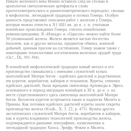
Начало железного века Ионии оставило след не столько в
археологии (металлические артефакты в слоях
протогеометричсского и раннегеометрического периодов), сколько
в мифологии, легендарной традиции и поэмах Гомера. Особую
ценность представляют описания работ с железом у Гомера,
которые можно отнести к Х1-\Ш1 вв. до н. э. и, учитывая
ионийское происхождение Гомера, считать ионийскими
реминисценциями. В «Илиаде» и «Одиссее» можно найти более
50 упоминаний железа. Железо является частью богатства
басилеев, как и другие металлы, предметом обмена, военной
добычей, ценным призом на состязаниях. Гомер знаком также с
некоторыми технологиями изготовления железных орудий труда
(Ос!., IX, 391-394).
В ионийской мифологической традиции новый металл и его
производство связывались с именами служителей культа
анатолийской Матери богов - идейских дактилей и родственных
им куретов, корибантов, кабиров и тельхинов. Куреты, ученики
идейских дактилей, были жрецами святилища Артемиды в Эфесе,
основанного в период миграции ионийцев в XI в. до н. э. на
месте существовавшего здесь святилища анатолийской Матери
богов. Коллегия куретов встречается также в надписях Милета и
Приены. Как потомки идейских дактилей куреты знали секреты
производства железа (8(хаЬ., X, 3, 22, р. 473). Культы других
экстатических служителей Матери богов, корибантов и кабиров,
как и куреты владевших технологией производства железа,
подтверждаются данными эпиграфики, нумизматики и
легендарной традиции Хиоса, Эрифр, Фокеи и Милета.