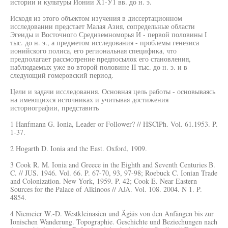
истории и культуры Ионии Х1-У1 вв. до н. э.
Исходя из этого объектом изучения в диссертационном
исследовании предстает Малая Азия, сопредельные области
Эгеиды и Восточного Средиземноморья И - первой половины I
тыс. до н. э., а предметом исследования - проблемы генезиса
ионийского полиса, его региональная специфика, что
предполагает рассмотрение предпосылок его становления,
наблюдаемых уже во второй половине II тыс. до н. э. и в
следующий гомеровский период.
Цели и задачи исследования. Основная цель работы - основываясь
на имеющихся источниках и учитывая достижения
историографии, представить
1 Hanfmann G. Ionia, Leader or Follower? // HSClPh. Vol. 61.1953. P.
1-37.
2 Hogarth D. Ionia and the East. Oxford, 1909.
3 Cook R. M. Ionia and Greece in the Eighth and Seventh Centuries B.
C. // JUS. 1946. Vol. 66. P. 67-70, 93, 97-98; Roebuck C. Ionian Trade
and Colonization. New York, 1959. P. 42; Cook E. Near Eastern
Sources for the Palace of Alkinoos // AJA. Vol. 108. 2004. N 1. P.
4854.
4 Niemeier W.-D. Westkleinasien und Ägäis von den Anfängen bis zur
Ionischen Wanderung. Topographie. Geschichte und Beziechungen nach