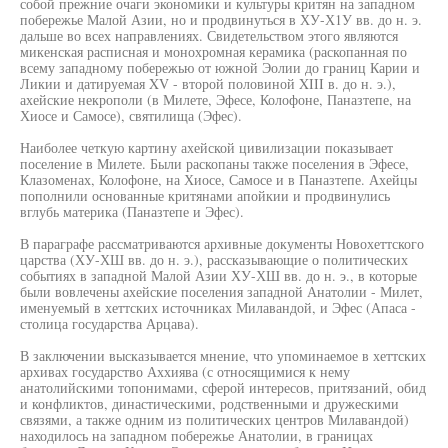
собой прежние очаги экономики и культуры критян на западном
побережье Малой Азии, но и продвинуться в ХУ-Х1У вв. до н. э.
дальше во всех направлениях. Свидетельством этого являются
микенская расписная и монохромная керамика (раскопанная по
всему западному побережью от южной Эолии до границ Карии и
Ликии и датируемая XV - второй половиной XIII в. до н. э.),
ахейские некрополи (в Милете, Эфесе, Колофоне, Паназтепе, на
Хиосе и Самосе), святилища (Эфес).
Наиболее четкую картину ахейской цивилизации показывает
поселение в Милете. Были раскопаны также поселения в Эфесе,
Клазоменах, Колофоне, на Хиосе, Самосе и в Паназтепе. Ахейцы
пополнили основанные критянами апойкии и продвинулись
вглубь материка (Паназтепе и Эфес).
В параграфе рассматриваются архивные документы Новохеттского
царства (ХУ-ХШ вв. до н. э.), рассказывающие о политических
событиях в западной Малой Азии ХУ-ХШ вв. до н. э., в которые
были вовлечены ахейские поселения западной Анатолии - Милет,
именуемый в хеттских источниках Милавандой, и Эфес (Апаса -
столица государства Арцава).
В заключении высказывается мнение, что упоминаемое в хеттских
архивах государство Аххиява (с относящимися к нему
анатолийскими топонимами, сферой интересов, притязаний, обид
и конфликтов, династическими, родственными и дружескими
связями, а также одним из политических центров Милавандой)
находилось на западном побережье Анатолии, в границах