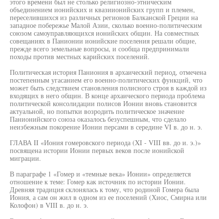
этого времени был не столько религиозно-этническим
объединением ионийских и квазиионийских групп и племен,
переселившихся из различных регионов Балканской Греции на
западное побережье Малой Азии, сколько военно-политическим
союзом самоуправляющихся ионийских общин. На совместных
совещаниях в Панионии ионийские поселения решали общие,
прежде всего земельные вопросы, и сообща предпринимали
походы против местных карийских поселений.
Политическая история Паниония в архаический период, отмечена
постепенным угасанием его военно-политических функций, что
может быть следствием становления полисного строя в каждой из
входящих в него общин. В конце архаического периода проблема
политической консолидации полисов Ионии вновь становится
актуальной, но попытки возродить политическое значение
Панионийского союза оказалось безуспешным, что сделало
неизбежным покорение Ионии персами в середине VI в. до н. э.
ГЛАВА II «Иония гомеровского периода (XI - VIII вв. до и. э.)»
посвящена истории Ионии первых веков после ионийской
миграции.
В параграфе 1 «Гомер и «темные века» Ионии» определяется
отношение к теме: Гомер как источник по истории Ионии.
Древняя традиция склонялась к тому, что родиной Гомера была
Иония, а сам он жил в одном из ее поселений (Хиос, Смирна или
Колофон) в VIII в. до н. э.