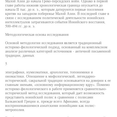
Малой Азии до начала Греко-персидских войн. Однако в первой
главе работы нижняя хронологическая граница опускается до
начала II тыс. до н. э., которым датируются первые поселения
критян на западном побережье Малой Азии. В последней главе в
связи с исследованием политической деятельности ионийских
интеллектуалов затрагиваются события Ионийского восстания,
500-494 гг. до н. э.
Методологическая основа исследования
Основой методологии исследования является традиционный
историко-филологический подход, основанный на комплексном
анализе различных категорий источников - античной письменной
традиции, данных
5
эпиграфики, нумизматики, археологии, топонимики и
ономастики. Отношение к мифологической, легендарно-
исторической, сакральной традиции основывается на доверии к ее
главным звеньям, «основному информационному ядру». Помимо
историко-филологического в работе применяется сравнительно-
исторический метод исследования, который дает возможность
представить ионийский полис в сравнении с полисами
Балканской Греции и, прежде всего Афинами, всегда
воспринимавшимися азиатскими ионийцами как полис-
метрополия.