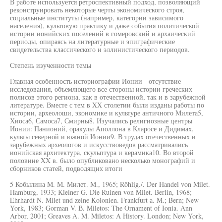
В работе используется ретроспективный подход, позволяющий
реконструировать некоторые черты экономического строя,
социальные институты (например, категории зависимого
населения), культовую практику и даже события политической
истории ионийских поселений в гомеровский и архаический
периоды, опираясь на литературные и эпиграфические
свидетельства классического и эллинистического периодов.
Степень изученности темы
Главная особенность историографии Ионии - отсутствие
исследования, объемлющего все стороны истории греческих
полисов этого региона, как в отечественной, так и в зарубежной
литературе. Вместе с тем в XX столетии были изданы работы по
истории, археолоши, экономике и культуре античного Милета5,
Хиоса6, Самоса7, Смирны8. Изучались религиозные центры
Ионии: Панионий, оракулы Аполлона в Кларосе и Дидимах,
культы северной и южной Ионии9. В трудах отечественных и
зарубежных археологов и искусствоведов рассматривались
ионийская архитектура, скульптура и керамика10. Во второй
половине XX в. было опубликовано несколько монографий и
сборников статей, подводящих итоги
5 Кобылина М. М. Милет. М., 1965; Röhlig./. Der Handel von Milet.
Hamburg, 1933; Kleiner G. Die Ruinen von Milet. Berlin, 1968;
Ehrhardt N. Milet und zeine Kolonien. Frankfurt а. M.; Bern; New
York, 1983; Gorman V. В. Miletos: The Ornament of Ionia. Ann
Arbor, 2001; Greaves A. M. Miletos: A History. London; New York,