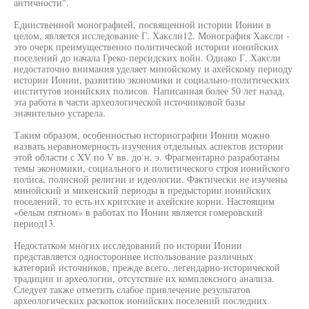
античности".
Единственной монографией, посвященной истории Ионии в
целом, является исследование Г. Хаксли12. Монография Хаксли -
это очерк преимущественно политической истории ионийских
поселений до начала Греко-персидских войн. Однако Г. Хаксли
недостаточно внимания уделяет минойскому и ахейскому периоду
истории Ионии, развитию экономики и социально-политических
институтов ионийских полисов. Написанная более 50 лет назад,
эта работа в части археологической источниковой базы
значительно устарела.
Таким образом, особенностью историографии Ионии можно
назвать неравномерность изучения отдельных аспектов истории
этой области с XV по V вв. до н. э. Фрагментарно разработаны
темы экономики, социального и политического строя ионийского
полиса, полисной религии и идеологии. Фактически не изучены
минойский и микенский периоды в предыстории ионийских
поселений, то есть их критские и ахейские корни. Настоящим
«белым пятном» в работах по Ионии является гомеровский
период13.
Недостатком многих исследований по истории Ионии
представляется одностороннее использование различных
категорий источников, прежде всего, легендарно-исторической
традиции и археологии, отсутствие их комплексного анализа.
Следует также отметить слабое привлечение результатов
археологических раскопок ионийских поселений последних