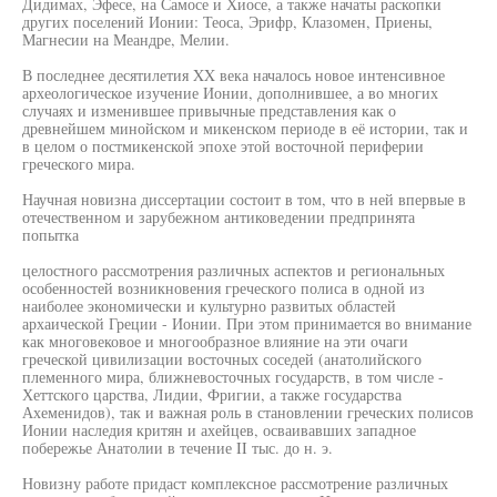
Дидимах, Эфесе, на Самосе и Хиосе, а также начаты раскопки
других поселений Ионии: Теоса, Эрифр, Клазомен, Приены,
Магнесии на Меандре, Мелии.
В последнее десятилетия XX века началось новое интенсивное
археологическое изучение Ионии, дополнившее, а во многих
случаях и изменившее привычные представления как о
древнейшем минойском и микенском периоде в её истории, так и
в целом о постмикенской эпохе этой восточной периферии
греческого мира.
Научная новизна диссертации состоит в том, что в ней впервые в
отечественном и зарубежном антиковедении предпринята
попытка
целостного рассмотрения различных аспектов и региональных
особенностей возникновения греческого полиса в одной из
наиболее экономически и культурно развитых областей
архаической Греции - Ионии. При этом принимается во внимание
как многовековое и многообразное влияние на эти очаги
греческой цивилизации восточных соседей (анатолийского
племенного мира, ближневосточных государств, в том числе -
Хеттского царства, Лидии, Фригии, а также государства
Ахеменидов), так и важная роль в становлении греческих полисов
Ионии наследия критян и ахейцев, осваивавших западное
побережье Анатолии в течение II тыс. до н. э.
Новизну работе придаст комплексное рассмотрение различных