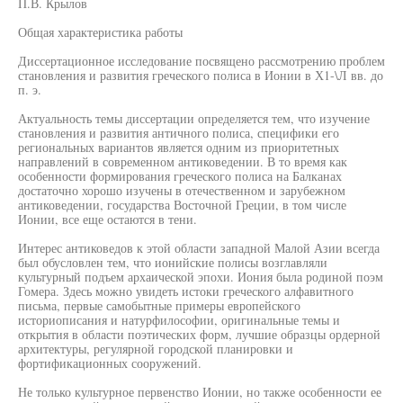
П.В. Крылов
Общая характеристика работы
Диссертационное исследование посвящено рассмотрению проблем
становления и развития греческого полиса в Ионии в Х1-\Л вв. до
п. э.
Актуальность темы диссертации определяется тем, что изучение
становления и развития античного полиса, специфики его
региональных вариантов является одним из приоритетных
направлений в современном антиковедении. В то время как
особенности формирования греческого полиса на Балканах
достаточно хорошо изучены в отечественном и зарубежном
антиковедении, государства Восточной Греции, в том числе
Ионии, все еще остаются в тени.
Интерес антиковедов к этой области западной Малой Азии всегда
был обусловлен тем, что ионийские полисы возглавляли
культурный подъем архаической эпохи. Иония была родиной поэм
Гомера. Здесь можно увидеть истоки греческого алфавитного
письма, первые самобытные примеры европейского
историописания и натурфилософии, оригинальные темы и
открытия в области поэтических форм, лучшие образцы ордерной
архитектуры, регулярной городской планировки и
фортификационных сооружений.
Не только культурное первенство Ионии, но также особенности ее