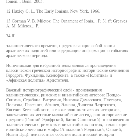
Ionien... Bonn, 2005.
12 Huxley G. L. The Early Ionians. New York, 1966.
13 Gorman V. B. Miletos: The Ornament of Ionia... P. 31 ff; Greaves
A. M. Miletos... P.
74 ff.
эллинистического времени, представляющие собой копии
архаических надписей или содержащие информацию о событиях
архаического периода.
Источниками для избранной темы являются произведения
классической греческой историографии: исторические сочинения
Геродота, Фукидида, Ксенофонта, а также «Политика» и
«Афинская полития» Аристотеля.
Важный историографический слой - произведения
эллинистических, римских и византийских авторов: Псевдо-
Скимна, Страбона, Витрувия, Николая Дамасского, Плутарха,
Полиэна, Павсания, Афинея, Элиана, Диогена Лаэртского,
Евсевия Кессарийского, а также эллинистических историков,
запечатлевших местные малоазийские легендарно-исторические
предания (Гиппий Эрифрский, Батон Синопский); произведения
эллинистических, римских и византийских поэтов, излагающие
ионийские легенды и мифы (Аполлоний Родосский, Овидий,
Иоанн Цец), неизвестные события политической истории