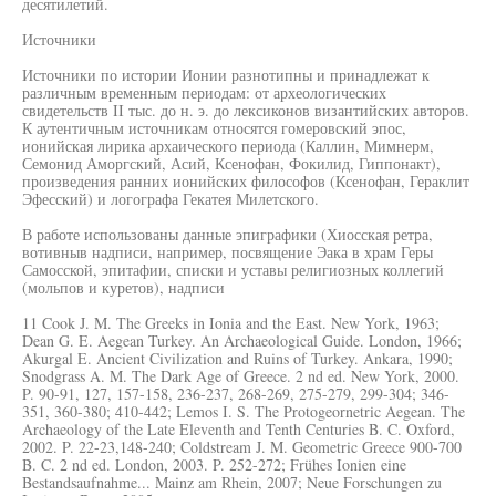
десятилетий.
Источники
Источники по истории Ионии разнотипны и принадлежат к
различным временным периодам: от археологических
свидетельств II тыс. до н. э. до лексиконов византийских авторов.
К аутентичным источникам относятся гомеровский эпос,
ионийская лирика архаического периода (Каллин, Мимнерм,
Семонид Аморгский, Асий, Ксенофан, Фокилид, Гиппонакт),
произведения ранних ионийских философов (Ксенофан, Гераклит
Эфесский) и логографа Гекатея Милетского.
В работе использованы данные эпиграфики (Хиосская ретра,
вотивныв надписи, например, посвящение Эака в храм Геры
Самосской, эпитафии, списки и уставы религиозных коллегий
(мольпов и куретов), надписи
11 Cook J. M. The Greeks in Ionia and the East. New York, 1963;
Dean G. E. Aegean Turkey. An Archaeological Guide. London, 1966;
Akurgal E. Ancient Civilization and Ruins of Turkey. Ankara, 1990;
Snodgrass A. M. The Dark Age of Greece. 2 nd ed. New York, 2000.
P. 90-91, 127, 157-158, 236-237, 268-269, 275-279, 299-304; 346-
351, 360-380; 410-442; Lemos I. S. The Protogeornetric Aegean. The
Archaeology of the Late Eleventh and Tenth Centuries B. C. Oxford,
2002. P. 22-23,148-240; Coldstream J. M. Geometric Greece 900-700
B. C. 2 nd ed. London, 2003. P. 252-272; Frühes Ionien eine
Bestandsaufnahme... Mainz am Rhein, 2007; Neue Forschungen zu