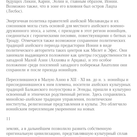
будущих Ликии, Карии, Эолии и, главным образом, Ионии.
Возможно также, что в зоне его влияния был остров Лацпа
(Лесбос).
Энергичная политика правителей ахейской Милаванды и их
союзников могла стать основой для местного ахейского военно-
дружинного эпоса, а затем, с приходом в этот регион ионийцев,
соединиться с героическими песнями, повествующими о битвах за
Троаду. Отмечается также возможное сохранение политических
традиций ахейского периода предыстории Ионии в виде
политического авторитета таких центров как Милет и Эфес. Они
занимали выдающееся положение как центры государственности в
западной Малой Азии (Аххиява и Арцава), и это особое
положение среди поселений западного побережья Анатолии они
сохранили и после прихода ионийцев.
Переселившиеся в Малую Азию в XII - XI вв. до н. э. ионийцы и
присоединившиеся к ним племена, носители ахейских культурных
традиций Балканского полуострова и Эгеиды, пришли в культурно
освоенный и этнически родственный регион. Здесь сохранялись
минойско-ахейские традиции управления, политические
институты, религиозные представления и культы. Это облегчило
ионийским переселенцам укоренение на новых
11
землях, а в дальнейшем позволило развить собственную
оригинальную цивилизацию, представлявшую культурный сплав