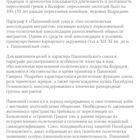
традиции и археологии показывается длительность и поэтапность
переселений греков в Колофон: переселение пилосцев было на
100-150 лет раньше переселения ионийцев, ведомых Кодридами.
Параграф 4 «Папионийский союз и этио-политическая
консолидация мигрантов» посвящен вопросу первоначальной
этно-политической консолидации разноплемённой общности
мигрантов. Одним из средств этой консолидации в условиях
преимущественно варварского окружения стал в XII-XI вв. до н.
э. Панионийский союз.
Для выяснения целей и характера Панионийского союза в
параграфе рассматриваются особенности членства в нем,
обусловленные признанием политического лидерства Кодридов,
выясняются обстоятельства и время принятия в Панионий
Смирны. Подробно характеризуются религиозные функции союза,
роль приенских жрецов, а также происхождение культа Посейдона
Геликонского, консолидировавшего этнически разнородные
группы мигрантов.
Панионий сложился в период непрерывных и ожесточенных войн
с местными анатолийскими общинами. Необходимость завоевания
жизненного пространства требовала от переселенцев из
Балканской и островной Греции уже в ранние периоды их
истории военно-политического сплочения на основе ионийской
самоидентификации. Союз, находящийся под защитой Посейдона
Геликонского, давал избранным из них (наиболее политически
значимым) особую панионийскую исключительность. Панионий