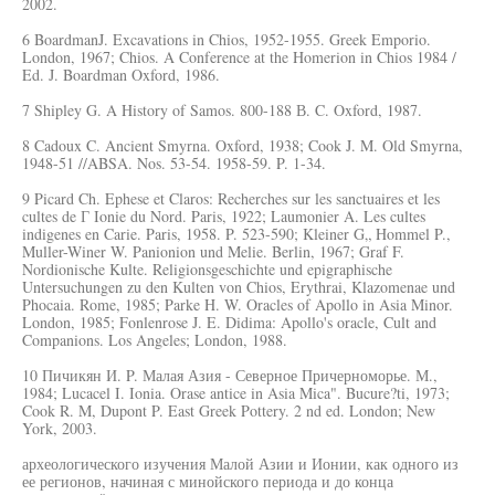
2002.
6 BoardmanJ. Excavations in Chios, 1952-1955. Greek Emporio.
London, 1967; Chios. A Conference at the Homerion in Chios 1984 /
Ed. J. Boardman Oxford, 1986.
7 Shipley G. A History of Samos. 800-188 В. C. Oxford, 1987.
8 Cadoux C. Ancient Smyrna. Oxford, 1938; Cook J. M. Old Smyrna,
1948-51 //ABSA. Nos. 53-54. 1958-59. P. 1-34.
9 Picard Ch. Ephese et Claros: Recherches sur les sanctuaires et les
cultes de Г Ionie du Nord. Paris, 1922; Laumonier A. Les cultes
indigenes en Carie. Paris, 1958. P. 523-590; Kleiner G„ Hommel P.,
Muller-Winer W. Panionion und Melie. Berlin, 1967; Graf F.
Nordionische Kulte. Religionsgeschichte und epigraphische
Untersuchungen zu den Kulten von Chios, Erythrai, Klazomenae und
Phocaia. Rome, 1985; Parke H. W. Oracles of Apollo in Asia Minor.
London, 1985; Fonlenrose J. E. Didima: Apollo's oracle, Cult and
Companions. Los Angeles; London, 1988.
10 Пичикян И. P. Малая Азия - Северное Причерноморье. М.,
1984; Lucacel I. Ionia. Orase antice in Asia Mica". Bucure?ti, 1973;
Cook R. M, Dupont P. East Greek Pottery. 2 nd ed. London; New
York, 2003.
археологического изучения Малой Азии и Ионии, как одного из
ее регионов, начиная с минойского периода и до конца