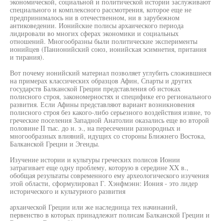
экономической, социальной и политической истории заслуживают
специального и комплексного рассмотрения, которое еще не
предпринималось ни в отечественном, ни в зарубежном
антиковедении. Ионийские полисы архаического периода
лидировали во многих сферах экономики и социальных
отношений. Многообразны были политические эксперименты
ионийцев (Панионийский союз, ионийская эсимнетия, притания
и тирания).
Вот почему ионийский материал позволяет углубить сложившиеся
на примерах классических образцов Афин, Спарты и других
государств Балканской Греции представления об истоках
полисного строя, закономерностях и специфике его регионального
развития. Если Афины представляют вариант возникновения
полисного строя без какого-либо серьезного воздействия извне, то
греческие поселения Западной Анатолии оказались еще во второй
половине II тыс. до н. э., на пересечении разнородных и
многообразных влияний, идущих со стороны Ближнего Востока,
Балканской Греции и Эгеиды.
Изучение истории и культуры греческих полисов Ионии
затрагивает еще одну проблему, которую в середине XX в.,
обобщая результаты современного ему археологического изучения
этой области, сформулировал Г. Хэнфмэнн: Иония - это лидер
исторического и культурного развития
архаической Греции или же наследница тех начинаний,
первенство в которых принадлежит полисам Балканской Греции и