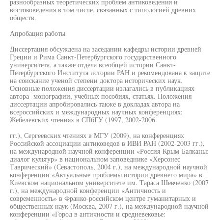
разнообразных теоретических проблем антиковедения и
востоковедения в том числе, связанных с типологией древних
обществ.
Апробация работы
Диссертация обсуждена на заседании кафедры истории древней
Греции и Рима Санкт-Петербургского государственного
университета, а также отдела всеобщей истории Санкт-
Петербургского Института истории РАН и рекомендована к защите
на соискание ученой степени доктора исторических наук.
Основные положения диссертации излагались в публикациях
автора -монографии, учебных пособиях, статьях. Положения
диссертации апробировались также в докладах автора на
всероссийских и международных научных конференциях:
Жебелевских чтениях в СПбГУ (1997, 2002-2006
гг.), Сергеевских чтениях в МГУ (2009), на конференциях
Российской ассоциации антиковедов в ИВИ РАН (2002-2003 гг.),
на международной научной конференции «Россия-Крым-Балканы:
диалог культур» в национальном заповеднике «Херсонес
Таврический» (Севастополь, 2004 г.), на международной научной
конференции «Актуальные проблемы истории древнего мира» в
Киевском национальном университете им. Тараса Шевченко (2007
г.), на международной конференции «Античность и
современность» в Франко-российском центре гуманитарных и
общественных наук (Москва, 2007 г.), на международной научной
конференции «Город в античности и средневековье: