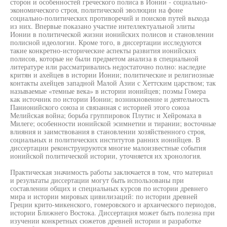
сторон и особенностей греческого полиса в Ионии - социально-
экономического строя, политической эволюции на фоне
социально-политических противоречий и поисков путей выхода
из них. Впервые показано участие интеллектуальной элиты
Ионии в политической жизни ионийских полисов и становлении
полисной идеологии. Кроме того, в диссертации исследуются
такие конкретно-исторические аспекты развития ионийских
полисов, которые не были предметом анализа в специальной
литературе или рассматривались недостаточно полно: наследие
критян и ахейцев в истории Ионии; политические и религиозные
контакты ахейцев западной Малой Азии с Хеттским царством; так
называемые «темные века» в истории ионийцев; поэмы Гомера
как источник по истории Ионии; возникновение и деятельность
Панионийского союза и связанная с историей этого союза
Мелийская война; борьба группировок Плутис и Хейромаха в
Милеге; особенности ионийской эсимнетии и тирании; восточные
влияния и заимствования в становлении хозяйственного строя,
социальных и политических институтов ранних ионийцев. В
диссертации реконструируются многие малоизвестные события
ионийской политической истории, уточняется их хронология.
Практическая значимость работы заключается в том, что материал
и результаты диссертации могут быть использованы при
составлении общих и специальных курсов по истории древнего
мира и истории мировых цивилизаций: по истории древней
Греции крито-микенского, гомеровского и архаического периодов,
истории Ближнего Востока. Диссертация может быть полезна при
изучении конкретных сюжетов древней истории и разработке