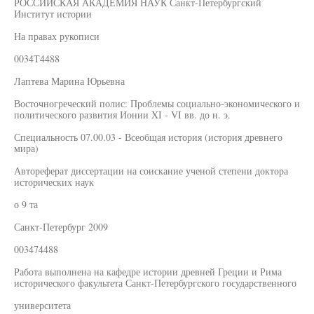
РОССИЙСКАЯ АКАДЕМИЯ НАУК Санкт-Петербургский
Институт истории
На правах рукописи
0034Т4488
Лаптева Марина Юрьевна
Восточногреческий полис: Проблемы социально-экономического и
политического развития Ионии XI - VI вв. до н. э.
Специальность 07.00.03 - Всеобщая история (история древнего
мира)
Автореферат диссертации на соискание ученой степени доктора
исторических наук
о 9 та
Санкт-Петербург 2009
003474488
Работа выполнена на кафедре истории древней Греции и Рима
исторического факультета Санкт-Петербургского государственного
университета