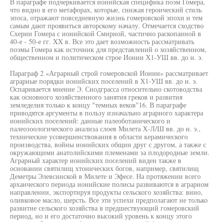
В параграфе подчеркивается ионийская специфика поэм Гомера,
что видно в его метафорах, которые, снижая героический стиль
эпоса, отражают повседневную жизнь гомеровской эпохи и тем
самым дают проявиться авторскому началу. Отмечается сходство
Схерии Гомера с ионийской Смирной, частично раскопанной в
40-е - 50-е гг. XX в. Все это дает возможность рассматривать
поэмы Гомера как источник для представлений о хозяйственном,
общественном и политическом строе Ионии Х1-УШ вв. до н. э.
Параграф 2 «Аграрный строй гомеровской Ионии» рассматривает
аграрные порядки ионийских поселений в Х1-УШ вв. до н. э.
Оспаривается мнение Э. Снодграсса относительно скотоводства
как основного хозяйственного занятия греков и развития
земледелия только к концу "темных веков"16. В параграфе
приводятся аргументы в пользу изначально аграрного характера
ионийских поселений: данные палеоботанического и
палеозоологического анализа слоев Милета Х-Л/Ш вв. до н. э.,
технические усовершенствования в области керамического
производства, войны ионийских общин друг с другом, а также с
окружающими анатолийскими племенами за плодородные земли.
Аграрный характер ионийских поселений виден также в
основании святилищ хтонических богов, например, святилищ
Деметры Элевсинской в Милете и Эфесе. На протяжении всего
архаического периода ионийские полисы развиваются в аграрном
направлении, экспортируя продукты сельского хозяйства: вино,
оливковое масло, шерсть. Все эти успехи предполагают не только
развитие сельского хозяйства в предшествующий гомеровский
период, но и его достаточно высокий уровень к концу этого