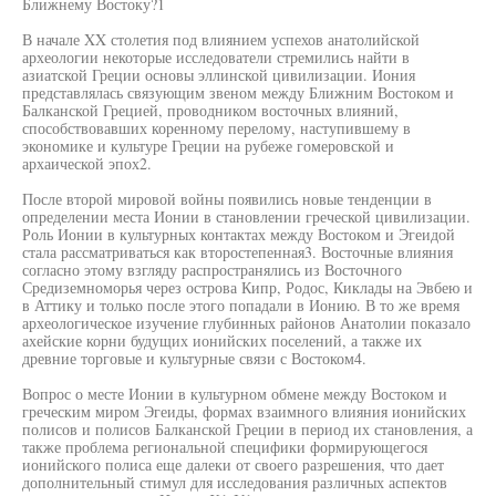
Ближнему Востоку?1
В начале XX столетия под влиянием успехов анатолийской
археологии некоторые исследователи стремились найти в
азиатской Греции основы эллинской цивилизации. Иония
представлялась связующим звеном между Ближним Востоком и
Балканской Грецией, проводником восточных влияний,
способствовавших коренному перелому, наступившему в
экономике и культуре Греции на рубеже гомеровской и
архаической эпох2.
После второй мировой войны появились новые тенденции в
определении места Ионии в становлении греческой цивилизации.
Роль Ионии в культурных контактах между Востоком и Эгеидой
стала рассматриваться как второстепенная3. Восточные влияния
согласно этому взгляду распространялись из Восточного
Средиземноморья через острова Кипр, Родос, Киклады на Эвбею и
в Аттику и только после этого попадали в Ионию. В то же время
археологическое изучение глубинных районов Анатолии показало
ахейские корни будущих ионийских поселений, а также их
древние торговые и культурные связи с Востоком4.
Вопрос о месте Ионии в культурном обмене между Востоком и
греческим миром Эгеиды, формах взаимного влияния ионийских
полисов и полисов Балканской Греции в период их становления, а
также проблема региональной специфики формирующегося
ионийского полиса еще далеки от своего разрешения, что дает
дополнительный стимул для исследования различных аспектов