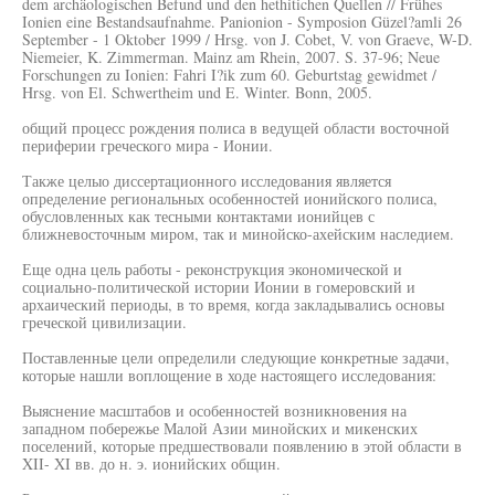
dem archäologischen Befund und den hethitichen Quellen // Frühes
Ionien eine Bestandsaufnahme. Panionion - Symposion Güzel?amli 26
September - 1 Oktober 1999 / Hrsg. von J. Cobet, V. von Graeve, W-D.
Niemeier, K. Zimmerman. Mainz am Rhein, 2007. S. 37-96; Neue
Forschungen zu Ionien: Fahri I?ik zum 60. Geburtstag gewidmet /
Hrsg. von El. Schwertheim und E. Winter. Bonn, 2005.
общий процесс рождения полиса в ведущей области восточной
периферии греческого мира - Ионии.
Также целыо диссертационного исследования является
определение региональных особенностей ионийского полиса,
обусловленных как тесными контактами ионийцев с
ближневосточным миром, так и минойско-ахейским наследием.
Еще одна цель работы - реконструкция экономической и
социально-политической истории Ионии в гомеровский и
архаический периоды, в то время, когда закладывались основы
греческой цивилизации.
Поставленные цели определили следующие конкретные задачи,
которые нашли воплощение в ходе настоящего исследования:
Выяснение масштабов и особенностей возникновения на
западном побережье Малой Азии минойских и микенских
поселений, которые предшествовали появлению в этой области в
XII- XI вв. до н. э. ионийских общин.