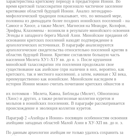
характеристика критскому периоду в предыстории Ионии. Во
время критской талассократии произошло частичное заселение
критянами областей будущей Ионии. Анализ легендарно-
мифологический традиции показывает, что, по меньшей мере,
половина из двенадцати более поздних ионийских поселений - на
Самосе и Хиосе, а также Милет, Магнесия на Меандре, Колофон,
Эрифры, Клазомены - возникли в результате минойского освоения
Эгеиды и западного берега Малой Азии. Минойские предания об
основании критских поселений находят подтверждение в
археологических источниках. В параграфе анализируются
археологические свидетельства относительно поселений критян в
областях будущей Ионии. Критяне составляли большую часть
населения Милета ХУ1-Х1У вв. до н. э. После крушения
минойской талассократии эти поселения продолжали свое
существование как ахейские (при наличии в них, вероятно, как
критского, так и местного населения), а затем, начиная с XI века,
преимущественно как ионийские. Минойским наследием в
истории Ионии можно считать почитание критских ойкистов и
их потомков - Милета, Кавна, Библиды (Милет), Ойнопиона
(Хиос) и других, а также религиозные коллегии куретов и
мольпов в ионийских поселениях. В параграфе рассматривается
происхождение и эволюция коллегии куретов.
Параграф 2 «Ахейцы в Ионии» посвящен особенностям освоения
ахейцами западных областей Малой Азии в ХУ-ХП вв. до н. э.
По данным археологии ахейцам не только удалось сохранить за