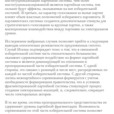
институционализации партийной системы. Чем более
институционализированной является партийная система, тем
сильнее будут эффекты, оказываемые на нее избирательной
системой. В-третьих, на характер голосования за малые партии
влияет объем властных полномочий избираемого парламента. В
парламентских системах создаются дополнительные стимулы для
стратегического голосования за крупные партии, а также
коалиционные взаимодействия между партиями на электоральном
уровне.
Исследование выбранных случаев позволяет прийти к следующим
выводам относительно релевантности предложенных гипотез.
Случай Италии подтверждает тезис о том, что в смешанной
избирательной системе часть относительного большинства
оказывает сдерживающее воздействие на формат партийной
системы и является доминирующей по отношению к
пропорциональной части избирательной системы. С одной
стороны, это связано с разницей в числе мест, распределяемых по
каждой из частей избирательной системы. С другой стороны,
логика межпартийного соревнования формируется с учетом
необходимости формирования правительства, что в условиях
фрагментированной партийной системы стимулирует процесс
создания электоральных коалиций, и, следовательно, сокращает
число электоральных акторов.
В то же время, система пропорционального представительства не
сдерживает уровень партийной фрагментации. Возможность
соревнования по этой части избирательной системы позволяет