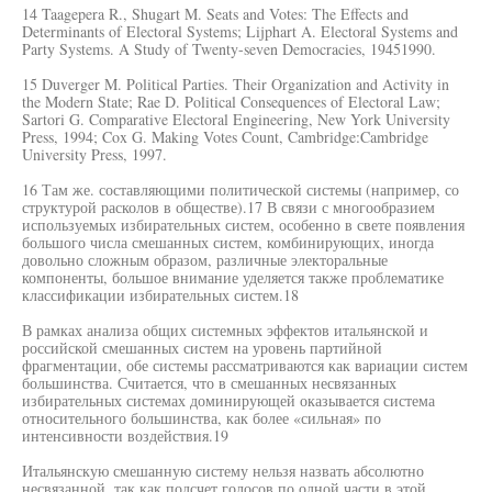
14 Taagepera R., Shugart M. Seats and Votes: The Effects and
Determinants of Electoral Systems; Lijphart A. Electoral Systems and
Party Systems. A Study of Twenty-seven Democracies, 19451990.
15 Duverger M. Political Parties. Their Organization and Activity in
the Modern State; Rae D. Political Consequences of Electoral Law;
Sartori G. Comparative Electoral Engineering, New York University
Press, 1994; Cox G. Making Votes Count, Cambridge:Cambridge
University Press, 1997.
16 Там же. составляющими политической системы (например, со
структурой расколов в обществе).17 В связи с многообразием
используемых избирательных систем, особенно в свете появления
большого числа смешанных систем, комбинирующих, иногда
довольно сложным образом, различные электоральные
компоненты, большое внимание уделяется также проблематике
классификации избирательных систем.18
В рамках анализа общих системных эффектов итальянской и
российской смешанных систем на уровень партийной
фрагментации, обе системы рассматриваются как вариации систем
большинства. Считается, что в смешанных несвязанных
избирательных системах доминирующей оказывается система
относительного большинства, как более «сильная» по
интенсивности воздействия.19
Итальянскую смешанную систему нельзя назвать абсолютно
несвязанной, так как подсчет голосов по одной части в этой