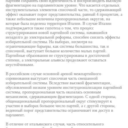
партиям сохранять свою идентичность и воспроизводить высокую
фрагментацию на парламентском уровне. Что касается отдельных
инструментальных элементов списочной части, то сдерживающий
эффект оказывает порог представительства, равный 4 процентам, а
также небольшие величины пропорциональных округов, на
которые была поделена территория Италии. В случае Италии
подтверждается также гипотеза о том, что процесс
структурирования новой партийной системы, начавшийся
незадолго до электоральной реформы, способен снизить эффекты
избирательной системы. На выборах, несмотря на
ограничивающие барьеры, как системы большинства, так и
списочной, выступает большое количество малых партий.
Партийные образования не структурированы в достаточной
степени, а электоральные альянсы продолжают оставаться
неустойчивыми.
В российском случае основной ареной межпартийного
соревнования выступает списочная часть смешанной
избирательной системы. Вследствие высокой фрагментации,
обусловленной низким уровнем институционализации партийной
системы, пропорциональная часть оказалась основным
механизмом, сдерживающим фрагментацию. С одной стороны,
общенациональный пропорциональный округ стимулирует к
участию в выборах большое число партий, а с другой стороны,
веденный порог представительства ограничивает им доступ в
парламент.
В отличие от итальянского случая, часть относительного