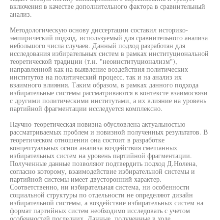
включения в качестве дополнительного фактора в сравнительный
анализ.
Методологическую основу диссертации составил историко-
эмпирический подход, используемый для сравнительного анализа
небольшого числа случаев. Данный подход разработан для
исследования избирательных систем в рамках институциональной
теоретической традиции (т.н. "неоинституционализм"),
направленной как на выявление воздействия политических
институтов на политический процесс, так и на анализ их
взаимного влияния. Таким образом, в рамках данного подхода
избирательные системы рассматриваются в контексте взаимосвязи
с другими политическими институтами, а их влияние на уровень
партийной фрагментации исследуется комплексно.
Научно-теоретическая новизна обусловлена актуальностью
рассматриваемых проблем и новизной полученных результатов. В
теоретическом отношении она состоит в разработке
концептуальных основ анализа воздействия смешанных
избирательных систем на уровень партийной фрагментации.
Полученные данные позволяют подтвердить подход Д.Нолена,
согласно которому, взаимодействие избирательной системы и
партийной системы имеет двусторонний характер.
Соответственно, ни избирательная система, ни особенности
социальной структуры по отдельности не определяют дизайн
избирательной системы, а воздействие избирательных систем на
формат партийных систем необходимо исследовать с учетом
особенностей последних. Данные, полученные в ходе