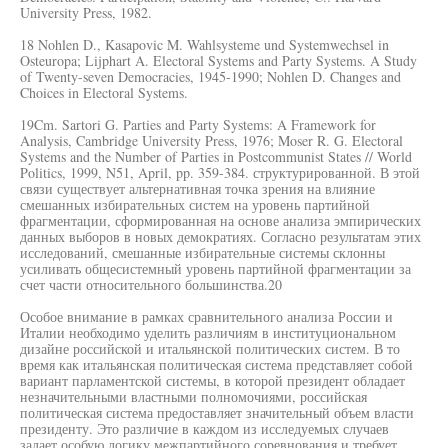
University Press, 1982.
18 Nohlen D., Kasapovic M. Wahlsysteme und Systemwechsel in
Osteuropa; Lijphart A. Electoral Systems and Party Systems. A Study
of Twenty-seven Democracies, 1945-1990; Nohlen D. Changes and
Choices in Electoral Systems.
19Cm. Sartori G. Parties and Party Systems: A Framework for
Analysis, Cambridge University Press, 1976; Moser R. G. Electoral
Systems and the Number of Parties in Postcommunist States // World
Politics, 1999, N51, April, pp. 359-384. структурированной. В этой
связи существует альтернативная точка зрения на влияние
смешанных избирательных систем на уровень партийной
фрагментации, сформированная на основе анализа эмпирических
данных выборов в новых демократиях. Согласно результатам этих
исследований, смешанные избирательные системы склонны
усиливать общесистемный уровень партийной фрагментации за
счет части относительного большинства.20
Особое внимание в рамках сравнительного анализа России и
Италии необходимо уделить различиям в институциональном
дизайне российской и итальянской политических систем. В то
время как итальянская политическая система представляет собой
вариант парламентской системы, в которой президент обладает
незначительными властными полномочиями, российская
политическая система предоставляет значительный объем власти
президенту. Это различие в каждом из исследуемых случаев
задает особую логику межпартийного соревнования и требует