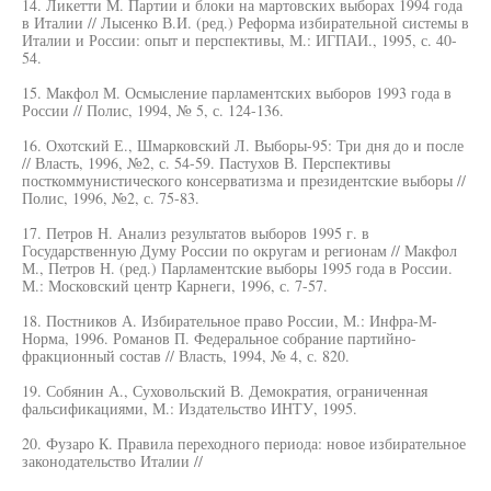
14. Ликетти М. Партии и блоки на мартовских выборах 1994 года
в Италии // Лысенко В.И. (ред.) Реформа избирательной системы в
Италии и России: опыт и перспективы, М.: ИГПАИ., 1995, с. 40-
54.
15. Макфол М. Осмысление парламентских выборов 1993 года в
России // Полис, 1994, № 5, с. 124-136.
16. Охотский Е., Шмарковский Л. Выборы-95: Три дня до и после
// Власть, 1996, №2, с. 54-59. Пастухов В. Перспективы
посткоммунистического консерватизма и президентские выборы //
Полис, 1996, №2, с. 75-83.
17. Петров Н. Анализ результатов выборов 1995 г. в
Государственную Думу России по округам и регионам // Макфол
М., Петров Н. (ред.) Парламентские выборы 1995 года в России.
М.: Московский центр Карнеги, 1996, с. 7-57.
18. Постников А. Избирательное право России, М.: Инфра-М-
Норма, 1996. Романов П. Федеральное собрание партийно-
фракционный состав // Власть, 1994, № 4, с. 820.
19. Собянин А., Суховольский В. Демократия, ограниченная
фальсификациями, М.: Издательство ИНТУ, 1995.
20. Фузаро К. Правила переходного периода: новое избирательное
законодательство Италии //