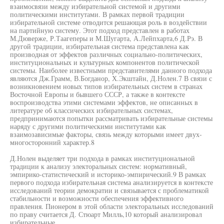
взаимосвязи между избирательной системой и другими
политическими институтами. В рамках первой традиции
избирательной системе отводится решающая роль в воздействии
на партийную систему. Этот подход представлен в работах
М.Дюверже, Р.Таагеперы и М.Шугарта, А.Лейпхарта,6 Д.Рэ. В
другой традиции, избирательная система представлена как
производная от эффектов различных социально-политических,
институциональных и культурных компонентов политической
системы. Наиболее известными представителями данного подхода
являются Дж.Грамм, В.Богданор, Х.Экштайн, Д.Нолен.7 В связи с
возникновением новых типов избирательных систем в странах
Восточной Европы и бывшего СССР, а также в контексте
воспроизводства этими системами эффектов, не описанных в
литературе об классических избирательных системах,
предпринимаются попытки рассматривать избирательные системы
наряду с другими политическими институтами как
взаимозависимые факторы, связь между которыми имеет двух-
многосторонний характер.8
Д.Нолен выделяет три подхода в рамках институциональной
традиции к анализу электоральных систем: нормативный,
эмпирико-статистический и историко-эмпирический.9 В рамках
первого подхода избирательная система анализируется в контексте
исследований теории демократии и связывается с проблематикой
стабильности и возможности обеспечения эффективного
правления. Пионером в этой области электоральных исследований
по праву считается Д. Стюарт Милль,10 который анализировал
избирательные