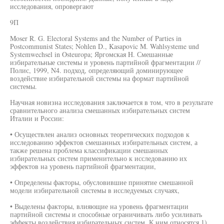
исследования, опровергают
9П
Moser R. G. Electoral Systems and the Number of Parties in
Postcommunist States; Nohlen D., Kasapovic M. Wahlsysteme und
Systemwechsel in Osteuropa; Яргомская H. Смешанные
избирательные системы и уровень партийной фрагментации //
Полис, 1999, N4. подход, определяющий доминирующее
воздействие избирательной системы на формат партийной
системы.
Научная новизна исследования заключается в том, что в результате
сравнительного анализа смешанных избирательных систем
Италии и России:
• Осуществлен анализ основных теоретических подходов к
исследованию эффектов смешанных избирательных систем, а
также решена проблема классификации смешанных
избирательных систем применительно к исследованию их
эффектов на уровень партийной фрагментации,
• Определены факторы, обусловившие принятие смешанной
модели избирательной системы в исследуемых случаях,
• Выделены факторы, влияющие на уровень фрагментации
партийной системы и способные ограничивать либо усиливать
эффекты воздействия избирательных систем. К ним относятся 1)