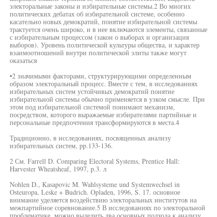
электоральные законы и избирательные системы.2 Во многих
политических дебатах об избирательной системе, особенно
касательно новых демократий, понятие избирательной системы
трактуется очень широко, и в нее включаются элементы, связанные
с избирательным процессом (закон о выборах и организация
выборов). Уровень политической культуры общества, и характер
взаимоотношений внутри политической элиты также могут
оказаться
•2 значимыми факторами, структурирующими определенным
образом электоральный процесс. Вместе с тем, в исследованиях
избирательных систем устойчивых демократий понятие
избирательной системы обычно применяется в узком смысле. При
этом под избирательной системой понимают механизм,
посредством, которого выражаемые избирателями партийные и
персональные предпочтения трансформируются в места.4
Традиционно, в исследованиях, посвященных анализу
избирательных систем, pp.133-136.
2 См. Farrell D. Comparing Electoral Systems, Prentice Hall:
Harvester Wheatsheaf, 1997, p.3. л
Nohlen D., Kasapovic M. Wahlsysteme und Systemwechsel in
Osteuropa, Leske + Budrich. Opladen, 1996, S. 17. основное
внимание уделяется воздействию электоральных институтов на
межпартийное соревнование.5 В исследованиях по электоральной
проблематике, можно выделить два основных подхода к анализу