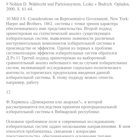
9 Nohlen D. Wahlrecht und Parteiensystem, Leske + Budrich. Opladen,
2000, S. 61-64.
10 Mill J.S. Considerations on Representative Government, New York:
Harper and Brothers, 1862. системы с точки зрения характера
обеспечиваемого ими представительства. Второй подход
ориентирован на статистический анализ существующих
избирательных систем, выявлению значимости различных
инструментальных компонентов избирательной системы в
производстве ее эффектов. Одним из первых к проблеме
систематизации эффектов избирательных систем обратился
Д.Рэ.11 Третий подход ориентирован на выборочный
сравнительный анализ небольшого числа случаев избирательных
систем, включающий исследование социально-политического
контекста, исторических предпосылок введения данной
избирательной системы. К этому подходу можно отнести,
например, работу
12
Ф.Херменса «Демократия или анархия?», в которой
рассматриваются последствия принятия пропорциональной
избирательной системы в Веймарской республике.
Основное проблемное поле в современных исследованиях
избирательных систем задано несколькими направлениями. К ним
относится проблематика, связанная с вопросами
представительства, обеспечиваемого основными типами