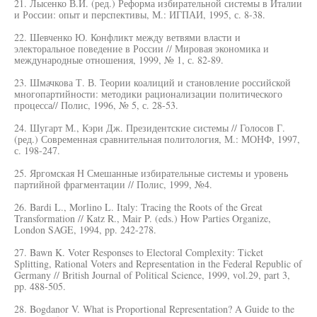
21. Лысенко В.И. (ред.) Реформа избирательной системы в Италии
и России: опыт и перспективы, М.: ИГПАИ, 1995, с. 8-38.
22. Шевченко Ю. Конфликт между ветвями власти и
электоральное поведение в России // Мировая экономика и
международные отношения, 1999, № 1, с. 82-89.
23. Шмачкова Т. В. Теории коалиций и становление российской
многопартийности: методики рационализации политического
процесса// Полис, 1996, № 5, с. 28-53.
24. Шугарт М., Кэри Дж. Президентские системы // Голосов Г.
(ред.) Современная сравнительная политология, М.: МОНФ, 1997,
с. 198-247.
25. Яргомская Н Смешанные избирательные системы и уровень
партийной фрагментации // Полис, 1999, №4.
26. Bardi L., Morlino L. Italy: Tracing the Roots of the Great
Transformation // Katz R., Mair P. (eds.) How Parties Organize,
London SAGE, 1994, pp. 242-278.
27. Bawn K. Voter Responses to Electoral Complexity: Ticket
Splitting, Rational Voters and Representation in the Federal Republic of
Germany // British Journal of Political Science, 1999, vol.29, part 3,
pp. 488-505.
28. Bogdanor V. What is Proportional Representation? A Guide to the