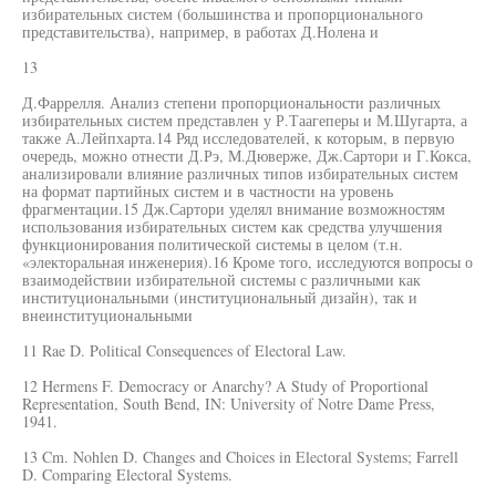
избирательных систем (большинства и пропорционального
представительства), например, в работах Д.Нолена и
13
Д.Фаррелля. Анализ степени пропорциональности различных
избирательных систем представлен у Р.Таагеперы и М.Шугарта, а
также А.Лейпхарта.14 Ряд исследователей, к которым, в первую
очередь, можно отнести Д.Рэ, М.Дюверже, Дж.Сартори и Г.Кокса,
анализировали влияние различных типов избирательных систем
на формат партийных систем и в частности на уровень
фрагментации.15 Дж.Сартори уделял внимание возможностям
использования избирательных систем как средства улучшения
функционирования политической системы в целом (т.н.
«электоральная инженерия).16 Кроме того, исследуются вопросы о
взаимодействии избирательной системы с различными как
институциональными (институциональный дизайн), так и
внеинституциональными
11 Rae D. Political Consequences of Electoral Law.
12 Hermens F. Democracy or Anarchy? A Study of Proportional
Representation, South Bend, IN: University of Notre Dame Press,
1941.
13 Cm. Nohlen D. Changes and Choices in Electoral Systems; Farrell
D. Comparing Electoral Systems.