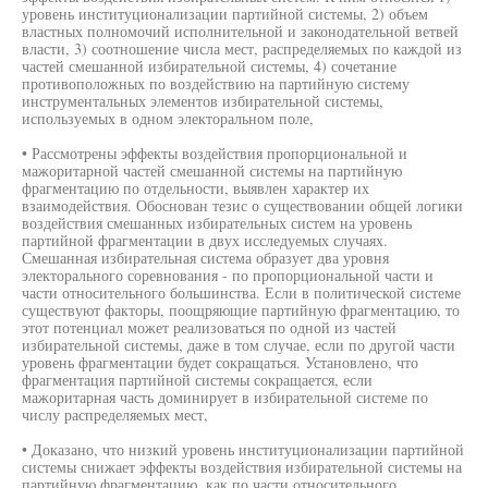
уровень институционализации партийной системы, 2) объем
властных полномочий исполнительной и законодательной ветвей
власти, 3) соотношение числа мест, распределяемых по каждой из
частей смешанной избирательной системы, 4) сочетание
противоположных по воздействию на партийную систему
инструментальных элементов избирательной системы,
используемых в одном электоральном поле,
• Рассмотрены эффекты воздействия пропорциональной и
мажоритарной частей смешанной системы на партийную
фрагментацию по отдельности, выявлен характер их
взаимодействия. Обоснован тезис о существовании общей логики
воздействия смешанных избирательных систем на уровень
партийной фрагментации в двух исследуемых случаях.
Смешанная избирательная система образует два уровня
электорального соревнования - по пропорциональной части и
части относительного большинства. Если в политической системе
существуют факторы, поощряющие партийную фрагментацию, то
этот потенциал может реализоваться по одной из частей
избирательной системы, даже в том случае, если по другой части
уровень фрагментации будет сокращаться. Установлено, что
фрагментация партийной системы сокращается, если
мажоритарная часть доминирует в избирательной системе по
числу распределяемых мест,
• Доказано, что низкий уровень институционализации партийной
системы снижает эффекты воздействия избирательной системы на
партийную фрагментацию, как по части относительного