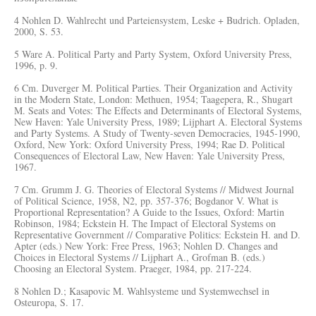
4 Nohlen D. Wahlrecht und Parteiensystem, Leske + Budrich. Opladen,
2000, S. 53.
5 Ware A. Political Party and Party System, Oxford University Press,
1996, p. 9.
6 Cm. Duverger M. Political Parties. Their Organization and Activity
in the Modern State, London: Methuen, 1954; Taagepera, R., Shugart
M. Seats and Votes: The Effects and Determinants of Electoral Systems,
New Haven: Yale University Press, 1989; Lijphart A. Electoral Systems
and Party Systems. A Study of Twenty-seven Democracies, 1945-1990,
Oxford, New York: Oxford University Press, 1994; Rae D. Political
Consequences of Electoral Law, New Haven: Yale University Press,
1967.
7 Cm. Grumm J. G. Theories of Electoral Systems // Midwest Journal
of Political Science, 1958, N2, pp. 357-376; Bogdanor V. What is
Proportional Representation? A Guide to the Issues, Oxford: Martin
Robinson, 1984; Eckstein H. The Impact of Electoral Systems on
Representative Government // Comparative Politics: Eckstein H. and D.
Apter (eds.) New York: Free Press, 1963; Nohlen D. Changes and
Choices in Electoral Systems // Lijphart A., Grofman B. (eds.)
Choosing an Electoral System. Praeger, 1984, pp. 217-224.
8 Nohlen D.; Kasapovic M. Wahlsysteme und Systemwechsel in
Osteuropa, S. 17.