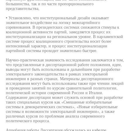
большинства, так и по части пропорционального
представительства,
• Установлено, что институциональный дизайн оказывает
значительное воздействие на логику межпартийного
соревнования. В президентских системах снижаются стимулы к
коалиционной активности партий, замедляется процесс их
институционализации на региональном уровне. В парламентской
системе процесс коалиционного строительства носит более
интенсивный характер, и процесс институционализации
партийной системы проходит значительно быстрее.
Научно-практическая значимость исследования заключается в том,
что представленные в диссертационной работе положения, идеи,
выводы могут быть использованы в дальнейшем при разработке
электорального законодательства в рамках электоральной
инженерии в разных странах. Материалы диссертационного
исследования могут быть использованы также при чтении лекций
и проведении занятий по курсам сравнительной политологии,
политической истории современной России и Италии.
Содержание диссертации может служить основой при разработке
таких специальных курсов как «Смешанные избирательные
системы в демократических системах», «Новые избирательные
системы и возможности электоральной инженерии», а также
различных курсов по проблемам анализа современного
политического процесса.
Апробация работы Диссертация обсуждалась на кафедре