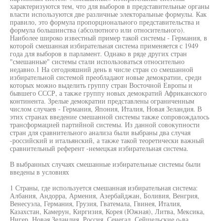
характеризуются тем, что для выборов в представительные органы
власти используются две различные электоральные формулы. Как
правило, это формула пропорционального представительства и
формула большинства (абсолютного или относительного).
Наиболее широко известный пример такой системы - Германия, в
которой смешанная избирательная система применяется с 1949
года для выборов в парламент. Однако в ряде других стран
"смешанные" системы стали использоваться относительно
недавно.1 На сегодняшний день в числе стран со смешанной
избирательной системой преобладают новые демократии, среди
которых можно выделить группу стран Восточной Европы и
бывшего СССР, а также группу новых демократий Африканского
континента. Зрелые демократии представлены ограниченным
числом случаев - Германия, Япония, Италия, Новая Зеландия. В
этих странах введение смешанной системы также сопровождалось
трансформацией партийной системы. Из данной совокупности
стран для сравнительного анализа были выбраны два случая
-российский и итальянский, а также такой теоретически важный
сравнительный референт -немецкая избирательная система.
В выбранных случаях смешанные избирательные системы были
введены в условиях
1 Страны, где используется смешанная избирательная система:
Албания, Андорра, Армения, Азербайджан, Боливия, Венгрия,
Венесуэла, Германия, Грузия, Гватемала, Гвинея, Италия,
Казахстан, Камерун, Киргизия, Корея (Южная), Литва, Мексика,
Нигер, Новая Зеландия, Россия, Сенегал, Сейшельские о-ва,