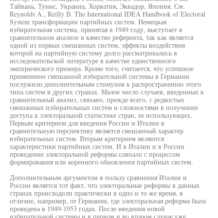
Тайвань, Тунис, Украина, Хорватия, Эквадор, Япония. См.
Reynolds A., Reilly В. The International IDEA Handbook of Electoral
System трансформации партийных систем. Немецкая
избирательная система, принятая в 1949 году, выступает в
сравнительном анализе в качестве референта, так как является
одной из первых смешанных систем, эффекты воздействия
которой на партийную систему долго рассматривались в
исследовательской литературе в качестве единственного
эмпирического примера. Кроме того, считается, что успешное
применение смешанной избирательной системы в Германии
послужило дополнительным стимулом к распространению этого
типа систем в других странах. Малое число случаев, введенных в
сравнительный анализ, связано, прежде всего, с редкостью
смешанных избирательных систем и сложностями в получении
доступа к электоральной статистике стран, ее использующих.
Первым критерием для введения России и Италии в
сравнительную перспективу является смешанный характер
избирательных систем. Вторым критерием являются
характеристики партийных систем. И в Италии и в России
проведение электоральной реформы совпало с процессом
формирования или коренного обновления партийных систем.
Дополнительным аргументом в пользу сравнения Италии и
России является тот факт, что электоральные реформы в данных
странах происходили практически в одно и то же время, в
отличие, например, от Германии, где электоральная реформа была
проведена в 1949-1953 годах. После введения новой
избирательной системы и в первом и во втором случае уже