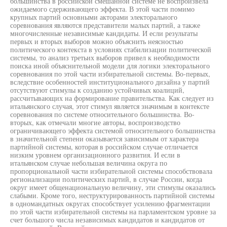
большинства в российской смешанной системе не воспроизвела
ожидаемого сдерживающего эффекта. В этой части помимо
крупных партий основными акторами электорального
соревнования являются представители малых партий, а также
многочисленные независимые кандидаты. И если результаты
первых и вторых выборов можно объяснить неясностью
политического контекста в условиях стабилизации политической
системы, то анализ третьих выборов привел к необходимости
поиска иной объяснительной модели для логики электорального
соревнования по этой части избирательной системы. Во-первых,
вследствие особенностей институционального дизайна у партий
отсутствуют стимулы к созданию устойчивых коалиций,
рассчитывающих на формирование правительства. Как следует из
итальянского случая, этот стимул является значимым в контексте
соревнования по системе относительного большинства. Во-
вторых, как отмечали многие авторы, воспроизводство
ограничивающего эффекта системой относительного большинства
в значительной степени оказывается зависимым от характера
партийной системы, которая в российском случае отличается
низким уровнем организационного развития. И если в
итальянском случае небольшая величина округа по
пропорциональной части избирательной системы способствовала
регионализации политических партий, в случае России, когда
округ имеет общенациональную величину, эти стимулы оказались
слабыми. Кроме того, неструктурированность партийной системы
в одномандатных округах способствует усилению фрагментации
по этой части избирательной системы на парламентском уровне за
счет большого числа независимых кандидатов и кандидатов от