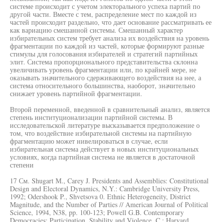
системе происходит с учетом электорального успеха партий по
другой части. Вместе с тем, распределение мест по каждой из
частей происходит раздельно, что дает основание рассматривать ее
как вариацию смешанной системы. Смешанный характер
избирательных систем требует анализа их воздействия на уровень
фрагментации по каждой из частей, которые формируют разные
стимулы для голосования избирателей и стратегий партийных
элит. Система пропорционального представительства склонна
увеличивать уровень фрагментации или, по крайней мере, не
оказывать значительного сдерживающего воздействия на нее, а
система относительного большинства, наоборот, значительно
снижает уровень партийной фрагментации.
Второй переменной, введенной в сравнительный анализ, является
степень институционализации партийной системы. В
исследовательской литературе высказывается предположение о
том, что воздействие избирательной системы на партийную
фрагментацию может нивелироваться в случае, если
избирательная система действует в новых институциональных
условиях, когда партийная система не является в достаточной
степени
17 См. Shugart М., Carey J. Presidents and Assemblies: Constitutional
Design and Electoral Dynamics, N.Y.: Cambridge University Press,
1992; Odershook P., Shvetsova 0. Ethnic Heterogeneity, District
Magnitude, and the Number of Parties // American Journal of Political
Science, 1994, N38, pp. 100-123; Powell G.B. Contemporary
Democracies: Participation, Stability and Violence, C.: Harvard