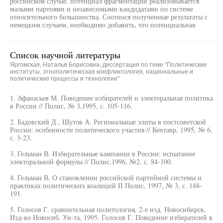
российском случае, потенциал фрагментации реализовывается
малыми партиями и независимыми кандидатами по системе
относительного большинства. Соотнося полученные результаты с
немецким случаем, необходимо добавить, что потенциальная
Список научной литературы
Яргомская, Наталья Борисовна, диссертация по теме "Политические
институты, этнополитическая конфликтология, национальные и
политические процессы и технологии"
1. Афанасьев М. Поведение избирателей и электоральная политика
в России // Полис, № 3,1995, с. 105-116.
2. Бадовский Д., Шутов А. Региональные элиты в постсоветской
России: особенности политического участия // Кентавр, 1995, № 6,
с. 3-23.
3. Гельман В. Избирательные кампании в России: испытание
электоральной формулы // Полис,1996, №2, с. 84-100.
4. Гельман В. О становлении российской партийной системы и
практиках политических коалиций II Полис, 1997, № 3, с. 188-
191.
5. Голосов Г. сравнительная политология, 2-е изд. Новосибирск,
Изд-во Новосиб. Ун-та, 1995. Голосов Г. Поведение избирателей в