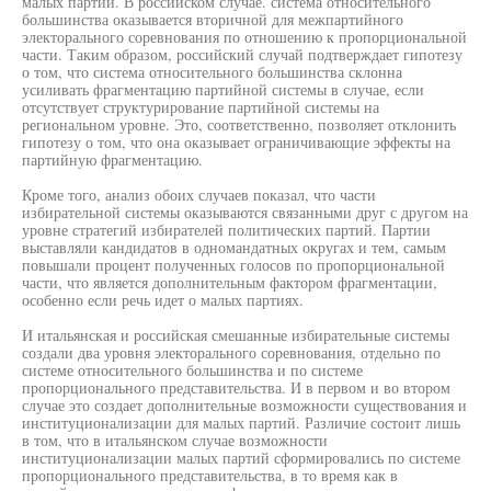
малых партий. В российском случае. система относительного
большинства оказывается вторичной для межпартийного
электорального соревнования по отношению к пропорциональной
части. Таким образом, российский случай подтверждает гипотезу
о том, что система относительного большинства склонна
усиливать фрагментацию партийной системы в случае, если
отсутствует структурирование партийной системы на
региональном уровне. Это, соответственно, позволяет отклонить
гипотезу о том, что она оказывает ограничивающие эффекты на
партийную фрагментацию.
Кроме того, анализ обоих случаев показал, что части
избирательной системы оказываются связанными друг с другом на
уровне стратегий избирателей политических партий. Партии
выставляли кандидатов в одномандатных округах и тем, самым
повышали процент полученных голосов по пропорциональной
части, что является дополнительным фактором фрагментации,
особенно если речь идет о малых партиях.
И итальянская и российская смешанные избирательные системы
создали два уровня электорального соревнования, отдельно по
системе относительного большинства и по системе
пропорционального представительства. И в первом и во втором
случае это создает дополнительные возможности существования и
институционализации для малых партий. Различие состоит лишь
в том, что в итальянском случае возможности
институционализации малых партий сформировались по системе
пропорционального представительства, в то время как в