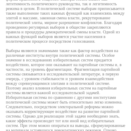
легитимность политического руководства, так и легитимность
режима в целом. В политической системе выборам приписывается
также выполнение таких важных функций как взаимосвязь между
элитой и массами, законная смена власти, рекрутирование
политической элиты, мирное разрешение конфликтов. Благодаря
проведению регулярных выборов в обществе закрепляются
правила и процедуры демократической смены власти. Одной из
важных функций выборов является участие населения в
политическом процессе посредством голосования.
Выборы являются значимыми также как фактор воздействия на
различные институты внутри политической системы. Особое
значение в исследованиях избирательных систем придается
воздействию, которое они оказывают на партийные системы и, в
частности, на уровень фрагментации. Фрагментация партийной
системы связывается в исследовательской литературе, в первую
очередь, с уровнем стабильности и уровнем взаимодействия
между соревнующимися элитами в политической системе.
Поэтому анализ влияния избирательных систем на партийные
системы является важной исследовательской задачей.
Избирательная система по сравнению с другими институтами
политической системы может быть относительно легко изменена.
Следовательно, посредством электоральной реформы можно
оказывать корректирующее воздействие на развитие партийной
системы. Однако для реализации этой задачи необходимо знать,
какие эффекты производит тот или иной вид избирательных
систем. При этом можно опираться на выводы, сформулированные
на материале устоявшихся демократических режимов. Однако