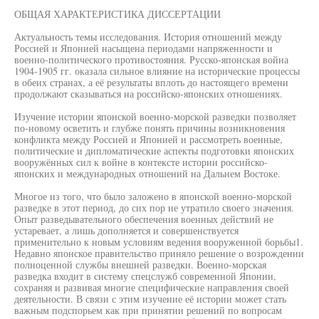
ОБЩАЯ ХАРАКТЕРИСТИКА ДИССЕРТАЦИИ
Актуальность темы исследования. История отношений между
Россией и Японией насыщена периодами напряженности и
военно-политического противостояния. Русско-японская война
1904-1905 гг. оказала сильное влияние на исторические процессы
в обеих странах, а её результаты вплоть до настоящего времени
продолжают сказываться на российско-японских отношениях.
Изучение истории японской военно-морской разведки позволяет
по-новому осветить и глубже понять причины возникновения
конфликта между Россией и Японией и рассмотреть военные,
политические и дипломатические аспекты подготовки японских
вооружённых сил к войне в контексте истории российско-
японских и международных отношений на Дальнем Востоке.
Многое из того, что было заложено в японской военно-морской
разведке в этот период, до сих пор не утратило своего значения.
Опыт разведывательного обеспечения военных действий не
устаревает, а лишь дополняется и совершенствуется
применительно к новым условиям ведения вооруженной борьбы1.
Недавно японское правительство приняло решение о возрождении
полноценной службы внешней разведки. Военно-морская
разведка входит в систему спецслужб современной Японии,
сохраняя и развивая многие специфические направления своей
деятельности. В связи с этим изучение её истории может стать
важным подспорьем как при принятии решений по вопросам