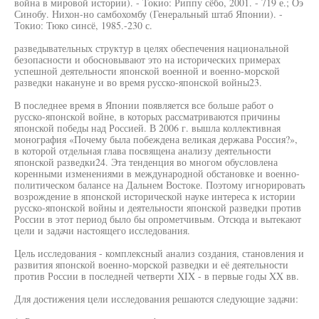
война в мировой истории). - Токио: Риппу сёбо, 2001. - 719 е.; Оэ
Синобу. Нихон-но самбохомбу (Генеральный штаб Японии). -
Токио: Тюко синсё, 1985.-230 с.
разведывательных структур в целях обеспечения национальной
безопасности и обосновывают это на исторических примерах
успешной деятельности японской военной и военно-морской
разведки накануне и во время русско-японской войны23.
В последнее время в Японии появляется все больше работ о
русско-японской войне, в которых рассматриваются причины
японской победы над Россией. В 2006 г. вышла коллективная
монография «Почему была побеждена великая держава Россия?»,
в которой отдельная глава посвящена анализу деятельности
японской разведки24. Эта тенденция во многом обусловлена
коренными изменениями в международной обстановке и военно-
политическом балансе на Дальнем Востоке. Поэтому игнорировать
возрождение в японской исторической науке интереса к истории
русско-японской войны и деятельности японской разведки против
России в этот период было бы опрометчивым. Отсюда и вытекают
цели и задачи настоящего исследования.
Цель исследования - комплексный анализ создания, становления и
развития японской военно-морской разведки и её деятельности
против России в последней четверти XIX - в первые годы XX вв.
Для достижения цели исследования решаются следующие задачи: