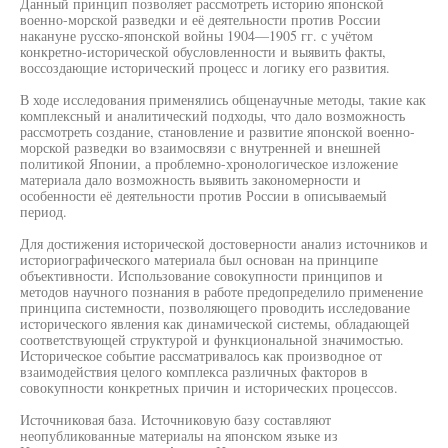
Данный принцип позволяет рассмотреть историю японской
военно-морской разведки и её деятельности против России
накануне русско-японской войны 1904—1905 гг. с учётом
конкретно-исторической обусловленности и выявить факты,
воссоздающие исторический процесс и логику его развития.
В ходе исследования применялись общенаучные методы, такие как
комплексный и аналитический подходы, что дало возможность
рассмотреть создание, становление и развитие японской военно-
морской разведки во взаимосвязи с внутренней и внешней
политикой Японии, а проблемно-хронологическое изложение
материала дало возможность выявить закономерности и
особенности её деятельности против России в описываемый
период.
Для достижения исторической достоверности анализ источников и
историографического материала был основан на принципе
объективности. Использование совокупности принципов и
методов научного познания в работе предопределило применение
принципа системности, позволяющего проводить исследование
исторического явления как динамической системы, обладающей
соответствующей структурой и функциональной значимостью.
Историческое событие рассматривалось как производное от
взаимодействия целого комплекса различных факторов в
совокупности конкретных причин и исторических процессов.
Источниковая база. Источниковую базу составляют
неопубликованные материалы на японском языке из