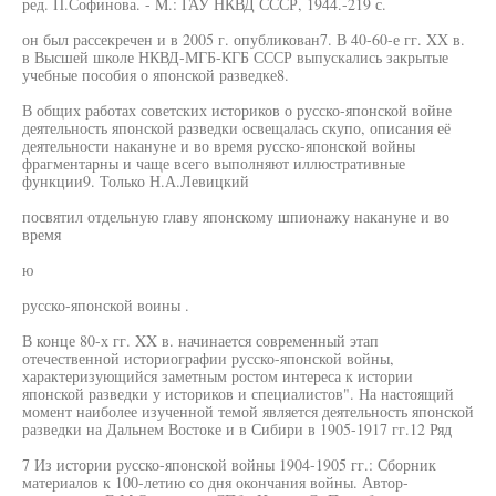
ред. П.Софинова. - M.: ГАУ НКВД СССР, 1944.-219 с.
он был рассекречен и в 2005 г. опубликован7. В 40-60-е гг. XX в.
в Высшей школе НКВД-МГБ-КГБ СССР выпускались закрытые
учебные пособия о японской разведке8.
В общих работах советских историков о русско-японской войне
деятельность японской разведки освещалась скупо, описания её
деятельности накануне и во время русско-японской войны
фрагментарны и чаще всего выполняют иллюстративные
функции9. Только Н.А.Левицкий
посвятил отдельную главу японскому шпионажу накануне и во
время
ю
русско-японской воины .
В конце 80-х гг. XX в. начинается современный этап
отечественной историографии русско-японской войны,
характеризующийся заметным ростом интереса к истории
японской разведки у историков и специалистов". На настоящий
момент наиболее изученной темой является деятельность японской
разведки на Дальнем Востоке и в Сибири в 1905-1917 гг.12 Ряд
7 Из истории русско-японской войны 1904-1905 гг.: Сборник
материалов к 100-летию со дня окончания войны. Автор-