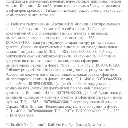
содержатся в донесениях военных переводчиков дипломатической
миссии Японии в Китае33, японского консула в Чифу, командира
и офицеров крейсера «Тиёда»34, коммерческого агента и секретаря
коммерческого агентства во
31 Гаймусё гайкосирёкан (Архив МИД Японии): Нитиро сэнъэки
канкэй тэйкоку-ни ойтэ митгэйся сиё дзаккэн (Собрание
документов об использовании тайных агентов в интересах
империи во время японо-русской кампании). - 528 с.
В07090874300; Кайгун гунрэйбу-но ирай-ни ёру риндзи тёсасё
дзассан (Собрание документов о выполнении разведывательных
заданий по указанию МГШ). - 148 с. В07090500700; Тэйкоку
рикукайгун сёко кайгайхакэн дзаккэн, кайгун-но бу (Собрание
документов о заграничных командировках офицеров
императорской армии и флота, Флот). Т. 1. - 552 с. В07090467200;
Тэйкоку рикукайгун сёко кайгайхакэн дзаккэн, рикугун-но бу
(Собрание документов о заграничных командировках офицеров
императорской армии и флота, Армия). Т.1. -496 с. В07090445500;
Т.2. - 526 с. В07090450300; Гундзитёса оёби хококу дзаккэн,
хомпо-но бу (Коллекция документов по военной разведке и
донесения, Япония). - 451 с. В07090488300; Дзайгай букан хококу,
дайникэн (Донесения военных агентов и офицеров разведки из-за
рубежа, Т.2). - 345 с. В07090483300; Рикукайгун канкэй дзаккэн,
(Архив МИД Японии, Коллекция документов об армии и флоте).
Т. 1 - 406 с. В07090000000; Т.2. - 207 с. В07090004000; Т.З. - 233
с. В07090007000.
32 Боэйсё боэйкэниосё, Кайгунсё кобун бикоруй, мэйдзи