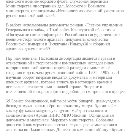
японского военно-морского флота, служебная переписка
Министерства иностранных дел, Морского и Военного
министерств, стенограммы «Исторических слушаний участников
русско-японской войны»36.
В работе использованы документы фондов «Главное управление
Генерального штаба», «Штаб войск Квантунской области» и
«Послужные списки офицеров» Российского государственного
военно-исторического архива37, документы консульства
Российской империи в Нючжуане (Инькоу)38 и сборники
архивных документов39.
Научная новизна. Настоящая диссертация является первым в
отечественной историографии комплексным исследованием
истории японской военно-морской разведки с момента её
создания и до начала русско-японской войны 1904—1905 гг. В
научный оборот впервые вводятся документы и материалы
японских архивов, которые вплоть до настоящего времени
оставались неизвестными в нашей стране. Впервые в
отечественной историографии подробно рассматриваются процесс
35 Боэйсс боэйкэнкюсё, кайгунсё кобун бикоруй, дзай-урадзио
боэкидзимукан канъин-ёри-но сёкансэцу мицуи буссан кайся
хококу фу каваи мацуносукэ цусин, мэйдзи сандзюсити-
сандзюхатинэн (Архив НИИО MHO Японии. Официальные
документы и материалы Морского министерства. Собрание
донесений коммерческого агента и служащего коммерческого
агентства во Владивостоке. Донесения компании «Мицуи буссан»