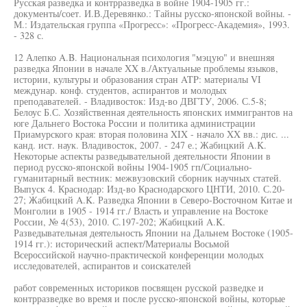
Русская разведка и контрразведка в войне 1904-1905 гг.:
документы/соет. И.В.Деревянко.: Тайны русско-японской войны. -
М.: Издательская группа «Прогресс»: «Прогресс-Академия», 1993.
- 328 с.
12 Алепко A.B. Национальная психология "мэцую" и внешняя
разведка Японии в начале XX в./Актуальные проблемы языков,
истории, культуры и образования стран ATP: материалы VI
междунар. конф. студентов, аспирантов и молодых
преподавателей. - Владивосток: Изд-во ДВГТУ, 2006. С.5-8;
Белоус Б.С. Хозяйственная деятельность японских иммигрантов на
юге Дальнего Востока России и политика администрации
Приамурского края: вторая половина XIX - начало XX вв.: дис. ...
канд. ист. наук. Владивосток, 2007. - 247 е.; Жабицкий A.K.
Некоторые аспекты разведывательной деятельности Японии в
период русско-японской войны 1904-1905 гп/Социально-
гуманитарный вестник: межвузовский сборник научных статей.
Выпуск 4. Краснодар: Изд-во Краснодарского ЦНТИ, 2010. С.20-
27; Жабицкий A.K. Разведка Японии в Северо-Восточном Китае и
Монголии в 1905 - 1914 гг./ Власть и управление на Востоке
России, № 4(53), 2010. С.197-202; Жабицкий A.K.
Разведывательная деятельность Японии на Дальнем Востоке (1905-
1914 гг.): исторический аспект/Материалы Восьмой
Всероссийской научно-практической конференции молодых
исследователей, аспирантов и соискателей
работ современных историков посвящен русской разведке и
контрразведке во время и после русско-японской войны, которые