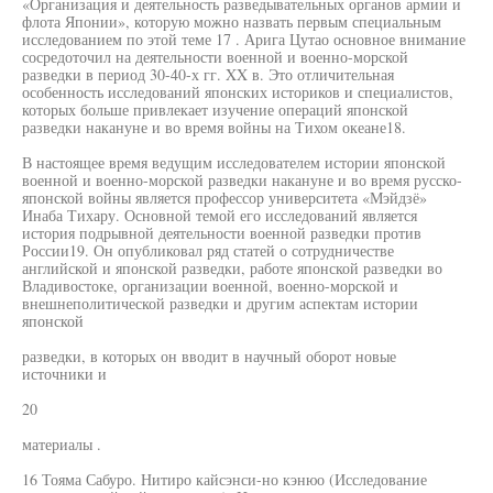
«Организация и деятельность разведывательных органов армии и
флота Японии», которую можно назвать первым специальным
исследованием по этой теме 17 . Арига Цутао основное внимание
сосредоточил на деятельности военной и военно-морской
разведки в период 30-40-х гг. XX в. Это отличительная
особенность исследований японских историков и специалистов,
которых больше привлекает изучение операций японской
разведки накануне и во время войны на Тихом океане18.
В настоящее время ведущим исследователем истории японской
военной и военно-морской разведки накануне и во время русско-
японской войны является профессор университета «Мэйдзё»
Инаба Тихару. Основной темой его исследований является
история подрывной деятельности военной разведки против
России19. Он опубликовал ряд статей о сотрудничестве
английской и японской разведки, работе японской разведки во
Владивостоке, организации военной, военно-морской и
внешнеполитической разведки и другим аспектам истории
японской
разведки, в которых он вводит в научный оборот новые
источники и
20
материалы .
16 Тояма Сабуро. Нитиро кайсэнси-но кэнюо (Исследование