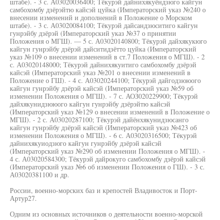
штабе). - 3 с. А03020036400; Тёкурэй дайнихякуёндзюго кайгун
самбохомбу дзёрэйтю кайсэй цуйка (Императорский указ №240 о
внесении изменений и дополнений в Положение о Морском
штабе). - 3 с. А03020084100; Тёкурэй дайсандзюситиго кайгун
гунрэйбу дзёрэй (Императорский указ №37 о принятии
Положения о МГШ). — 5 с. А03020140800; Тёкурэй дайхякукюго
кайгун гунрэйбу дзёрэй дайситидзётто цуйка (Императорский
указ №109 о внесении изменений в ст.7 Положения о МГШ). - 2
с. А03020148000; Тёкурэй дайнихякуитиго самбохомбу дзёрэй
кайсэй (Императорский указ №201 о внесении изменений в
Положение о ГШ). - 4 с. А03020244100; Тёкурэй дайгодзююого
кайгун гунрэйбу дзёрэй кайсэй (Императорский указ №59 об
изменении Положения о МГШ). - 7 с. АОЗ020229900; Тёкурэй
дайхякунидзююого кайгун гунрэйбу дзёрэйтю кайсэй
(Императорский указ №129 о внесении изменений в Положение о
МГШ). - 2 с. А03020287100; Тёкурэй дайёнхякунидзюсанго
кайгун гунрэйбу дзёрэй кайсэй (Императорский указ №423 об
изменении Положения о МГШ). - 6 с. А03020316500; Тёкурэй
дайнихякуиодзюго кайгун гунрэйбу дзёрэй кайсэй
(Императорский указ №290 об изменении Положения о МГШ). -
4 с. А03020584300; Тёкурэй дайрокуго самбохомбу дзёрэй кайсэй
(Императорский указ №6 об изменении Положения о ГШ). - 3 с.
А03020381100 и др.
России, военно-морских баз и крепостей Владивосток и Порт-
Артур27.
Одним из основных источников о деятельности военно-морской