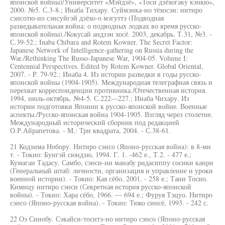
японской войны)/Университет «Мэйдзё», «Тоси дзёхогаку кэнкю»,
2000. №5. С.3-8.; Инаба Тихару. Суймэнка-но тёхосэн: нитиро
сэнсотю-но сэнсуйгэй дзёхо-о мэгуттэ (Подводная
разведывательная война: о подводных лодках во время русско-
японской войны)./Кокусай андзэн хосё. 2003, декабрь. Т.31, №3. -
С.39-52.; Inaba Chibara and Rotem Kowner. The Secret Factor:
Japanese Network of Intelligence-gathering on Russia during the
War./Rethinking The Russo-Japanese War, 1904-05. Volume I:
Centennial Perspectives. Edited by Rotem Kowner. Global Oriental,
2007. - P. 79-92.; Инаба 4. Из истории разведки в годы русско-
японской войны (1904-1905). Международная телеграфная связь и
перехват корреспонденции противника./Отечественная история.
1994, июль-октябрь. №4-5. С.222—227.; Инаба Чихару. Из
истории подготовки Японии к русско-японской войне. Военные
аспекты./Русско-японская война 1904-1905. Взгляд через столетие.
Международный исторический сборник под редакцией
О.Р.Айрапетова. - М.: Три квадрата, 2004. - С.38-61.
21 Кодзима Нобору. Нитиро сэнсо (Японо-русская война): в 8-ми
т. - Токио: Бунгэй сюндзю, 1994. Г. 1. -462 е., Т.2. - 477 е.;
Кумагаи Тадасу. Самбо, сэнси-ни манабу ридасиппу сосики канри
(Генеральный штаб: личности, организация и управление и уроки
военной истории). - Токио: Кая сёбо, 2001. - 258 е.; Тани Тосио.
Кимицу нитиро сэнси (Секретная история русско-японской
войны). - Токио: Хара сёбо, 1966. — 694 е.; Фуруя Тэцуо. Нитиро
сэнсо (Японо-русская война). - Токио: Тюко синсё, 1993. - 242 с.
22 Оэ Синобу. Сэкайси-тоситэ-но нитиро сэнсо (Японо-русская