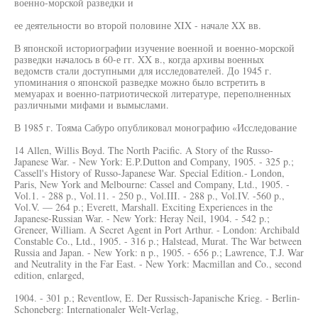
военно-морской разведки и
ее деятельности во второй половине XIX - начале XX вв.
В японской историографии изучение военной и военно-морской
разведки началось в 60-е гг. XX в., когда архивы военных
ведомств стали доступными для исследователей. До 1945 г.
упоминания о японской разведке можно было встретить в
мемуарах и военно-патриотической литературе, переполненных
различными мифами и вымыслами.
В 1985 г. Тояма Сабуро опубликовал монографию «Исследование
14 Allen, Willis Boyd. The North Pacific. A Story of the Russo-
Japanese War. - New York: E.P.Dutton and Company, 1905. - 325 p.;
Cassell's History of Russo-Japanese War. Special Edition.- London,
Paris, New York and Melbourne: Cassel and Company, Ltd., 1905. -
Vol.1. - 288 p., Vol.11. - 250 p., Vol.III. - 288 p., Vol.IV. -560 p.,
Vol.V. — 264 p.; Everett, Marshall. Exciting Experiences in the
Japanese-Russian War. - New York: Heray Neil, 1904. - 542 p.;
Greneer, William. A Secret Agent in Port Arthur. - London: Archibald
Constable Co., Ltd., 1905. - 316 p.; Halstead, Murat. The War between
Russia and Japan. - New York: n p., 1905. - 656 p.; Lawrence, T.J. War
and Neutrality in the Far East. - New York: Macmillan and Co., second
edition, enlarged,
1904. - 301 p.; Reventlow, E. Der Russisch-Japanische Krieg. - Berlin-
Schoneberg: Internationaler Welt-Verlag,