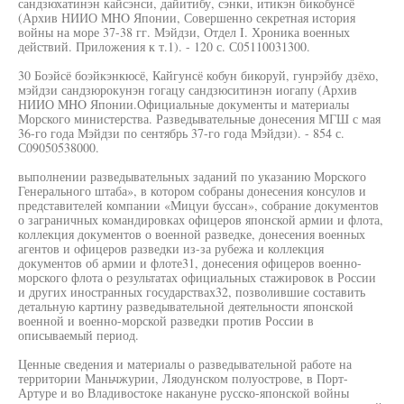
сандзюхатинэн кайсэнси, дайитибу, сэнки, итикэн бикобунсё
(Архив НИИО MHO Японии, Совершенно секретная история
войны на море 37-38 гг. Мэйдзи, Отдел I. Хроника военных
действий. Приложения к т.1). - 120 с. С05110031300.
30 Боэйсё боэйкэнкюсё, Кайгунсё кобун бикоруй, гунрэйбу дзёхо,
мэйдзи сандзюрокунэн гогацу сандзюситинэн иогапу (Архив
НИИО MHO Японии.Официальные документы и материалы
Морского министерства. Разведывательные донесения МГШ с мая
36-го года Мэйдзи по сентябрь 37-го года Мэйдзи). - 854 с.
С09050538000.
выполнении разведывательных заданий по указанию Морского
Генерального штаба», в котором собраны донесения консулов и
представителей компании «Мицуи буссан», собрание документов
о заграничных командировках офицеров японской армии и флота,
коллекция документов о военной разведке, донесения военных
агентов и офицеров разведки из-за рубежа и коллекция
документов об армии и флоте31, донесения офицеров военно-
морского флота о результатах официальных стажировок в России
и других иностранных государствах32, позволившие составить
детальную картину разведывательной деятельности японской
военной и военно-морской разведки против России в
описываемый период.
Ценные сведения и материалы о разведывательной работе на
территории Маньчжурии, Ляодунском полуострове, в Порт-
Артуре и во Владивостоке накануне русско-японской войны