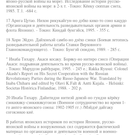
японо-русской войны на море). Исследование истории русско-
японской войны на море: в 2-х т. -Токио: Кёику сюппан сэнта,
1985. Т.1. -684 с.
17 Арига Цутао. Нихон рикукайгун-но дзбхо кико-то соно кацудо
(Организация и деятельность разведывательных органов армии и
флота Японии). - Токио: Киндай бунгэйся, 1995. - 355 с.
18 Хори Эйдзо. Дайхонъэй самбо-но дзёхо сэнки (Боевая летопись
разведывательной работы штаба Ставки Верховного
Главнокомандующего). - Токио: Бунгэй сюндзю, 1989. - 285 с.
" Инаба Тихару. Акаси косаку. Боряку-но нитиро сэнсо (Операции
Акаси: подрывная деятельность во время русско-японской войны).
- Токио: Марудзэн райбурари, 1995. - 245 е.; Rakka Ryusui: Colonel
Akashi's Report on His Secret Cooperation with the Russian
Revolutionary Parties during the Russo-Japanese War. Translated by
Inaba Chiharu and edited by Olavi K.Falt & Antti Kujala. - Helsinki:
Societas Histórica Finlandiae, 1988. - 202 p.
20 Инаба Тихару. Дайитидзи нитиэй домэй-но гундзи кёрёку
сэнкюхяку-сэнкюхякугонэн (Военное сотрудничество во время 1-
го анпго-японского союза: 1902-1905 гг.) /Мэйдзё дайгаку
согокэнкю киё.
В работах японских историков по истории Японии, русско-
японской войны и вооруженных сил содержится фактический
материал по организации и деятельности военной и военно-