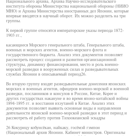
Национального архива, Архива Научно-исследовательского
института обороны Министерства национальной обороны (НИИО
MHO) и Архива Министерства иностранных дел Японии, которые
впервые вводятся в научный оборот. Их можно разделить на три
группы.
К первой группе относятся императорские указы периода 1872-
1903 гг.,
касающиеся Морского генерального штаба, Генерального штаба,
военных и морских агентов, военно-морского флота и
государственного бюджета. Анализ этих документов позволяет
рассмотреть процесс создания и развития организационной
структуры, динамику финансирования, место и роль военно-
морской разведки в вооруженных силах и разведывательных
службах Японии в описываемый период26.
Во вторую группу входят разведывательные донесения японских
морских и военных агентов, офицеров военно-морской и военной
разведки, посланников и консулов в России, Китае, Корее и
других государствах накануне и во время японо-китайской войны
1894-1895 гг. и восстания ихэутаней в Китае. Анализ этих
документов позволяет выявить основные виды и направления
деятельности японской военно-морской разведки в этот период и
рассмотреть её работу против Тихоокеанской эскадры
26 Кокурицу кобунсёкан, найкаку, госёмэй гэмпон
(Национальный архив Японии. Кабинет министров. Оригиналы