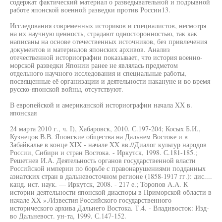
содержат фактический материал о разведывательной и подрывной
работе японской военной разведки против России13.
Исследования современных историков и специалистов, несмотря
на их научную ценность, страдают односторонностью, так как
написаны на основе отечественных источников, без привлечения
документов и материалов японских архивов. Анализ
отечественной историографии показывает, что история военно-
морской разведки Японии ранее не являлась предметом
отдельного научного исследования и специальные работы,
посвященные её организации и деятельности накануне и во время
русско-японской войны, отсутствуют.
В европейской и американской историографии начала XX в.
японская
24 марта 2010 г., ч. I), Хабаровск, 2010. С.197-204; Косых Б.И.,
Кузнецов В.В. Японские общества на Дальнем Востоке и в
Забайкалье в конце XIX - начале XX вв.//Диалог культур народов
России, Сибири и стран Востока. - Иркутск, 1998. С.181-185.;
Решетнев И.А. Деятельность органов государственной власти
Российской империи по борьбе с правонарушениями подданных
азиатских стран в дальневосточном регионе (1858-1917 гг.): дис....
канд. ист. наук. — Иркутск, 2008. - 217 е.; Торопов A.A. К
истории деятельности японской диаспоры в Приморской области в
начале XX »./Известия Российского государственного
исторического архива Дальнего Востока. Т.4. - Владивосток: Изд-
во Дальневост. ун-та, 1999. С.147-152.