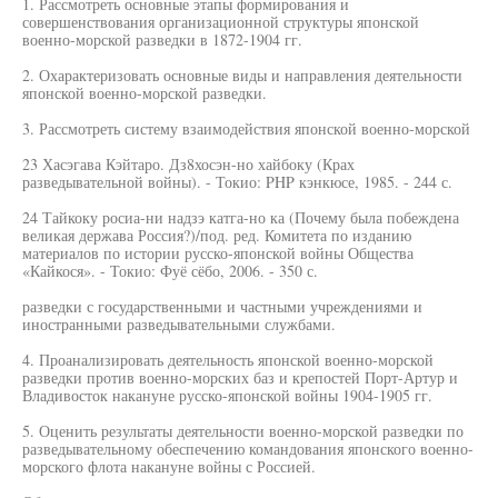
1. Рассмотреть основные этапы формирования и
совершенствования организационной структуры японской
военно-морской разведки в 1872-1904 гг.
2. Охарактеризовать основные виды и направления деятельности
японской военно-морской разведки.
3. Рассмотреть систему взаимодействия японской военно-морской
23 Хасэгава Кэйтаро. Дз8хосэн-но хайбоку (Крах
разведывательной войны). - Токио: PHP кэнкюсе, 1985. - 244 с.
24 Тайкоку росиа-ни надзэ катга-но ка (Почему была побеждена
великая держава Россия?)/под. ред. Комитета по изданию
материалов по истории русско-японской войны Общества
«Кайкося». - Токио: Фуё сёбо, 2006. - 350 с.
разведки с государственными и частными учреждениями и
иностранными разведывательными службами.
4. Проанализировать деятельность японской военно-морской
разведки против военно-морских баз и крепостей Порт-Артур и
Владивосток накануне русско-японской войны 1904-1905 гг.
5. Оценить результаты деятельности военно-морской разведки по
разведывательному обеспечению командования японского военно-
морского флота накануне войны с Россией.