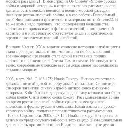
морской разведки21. В монографии Оэ Синобу «Японо-русская
война в мировой истории» в отдельных главах рассматривается
деятельность японской военной и военно-морской разведки
накануне русско-японской войны, а в его работе «Генеральный
штаб Японии» много фактического материала по этой теме22. В
то же время надо признать, что исследования большинства
японских историков имеют фактологический и эмпирический
характер и в них зачастую отсутствуют анализ и критические
оценки описываемых явлений и событий.
В начале 80-х гг. XX в. многие японские историки и публицисты
стали проводить мысль о том, что именно слабость военной и
военно-морской разведки стала одной из главных причин
японского поражения в войне на Тихом океане. Используя этот
тезис, современные японские авторы доказывают необходимость
создания мощных
2003, март. №8. С.163-175; Инаба Тихару. Нитиро сэнсотю-но
дзёхосэн: нитиэй домэй-то рофу домэй-но татакаи. Синнитиро
сэнсорон тагэнтэки сикаку кара-но нитиро сэнсо котику-но
кокороми. Хэйсэй дзюго-дзюрокунэндо кагаку кэнюохи ходзёкин,
кибан кэнкю С ити кэнкю сэйка хококу (Разведывательная война
во время русско-японской войны: сражения между англо-
японским и франко-русским союзами./Новый взгляд на русско-
японскую войну: попытка плюралистического рассмотрения).
-Токио: Сираминэся, 2005, С.7-15.; Инаба Тихару. Нитиро сэнсо
дзэнъя-но урадзиосутоку-тай-росиа тёхо кацудо (Разведывательная
деятельность против России во Владивостоке накануне русско-