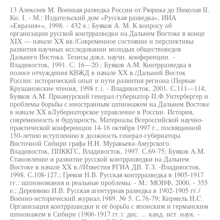
13 Алексеев М. Военная разведка России от Рюрика до Николая II.
Кн. I. - М.: Издательский дом «Русская разведка», ИИА
«Евразия+», 1998. - 432 е.; Буяков А. М. К вопросу об
организации русской контрразведки на Дальнем Востоке в конце
XIX — начале XX вв./Современное состояние и перспективы
развития научных исследовании молодых обществоведов
Дальнего Востока. Тезисы докл. научн. конференции. -
Владивосток, 1991. С. 16—20.; Буяков A.M. Контрразведка в
полосе отчуждения КВЖД в начале XX в./Дальний Восток
России: исторический опыт и пути развития региона (Первые
Крушановские чтения, 1998 г.). - Владивосток, 2001. С.111—114;
Буяков A.M. Приамурский генерал-губернатор П.Ф.Унтербергер и
проблемы борьбы с иностранным шпионажем на Дальнем Востоке
в начале XX вЛубернаторское управление в России. История,
современность и будущность. Материалы Всероссийской научно-
практической конференции 14-16 октября 1997 г., посвященной
150-летию вступлению в должность генерал-губернатора
Восточной Сибири графа H.H. Муравьева-Амурского.
Владивосток, ППККГС, Владивосток, 1997. С.69-75; Буяков A.M.
Становление и развитие русской контрразведки на Дальнем
Востоке в начале XX в.//Известия РГИА ДВ. Т.З. -Владивосток,
1998. С.108-127.; Греков Н.В. Русская контрразведка в 1905-1917
гг.: шпиономания и реальные проблемы. - М.: МОНФ, 2000. - 355
е.; Деревянко И.В. Русская агентурная разведка в 1902-1905 гг./
Военно-исторический журнал.1989. № 5. С.76-79; Кирмель H.C.
Организация контрразведки и её борьба с японским и германским
шпионажем в Сибири (1906-1917 гг.): дис. ... канд. ист. наук. -