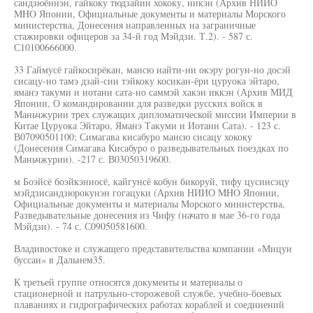
сандзюённэн, гайкоку тюдзайин хококу, никэн (Архив НИИО
MHO Японии, Официальные документы и материалы Морского
министерства, Донесения направленных на заграничные
стажировки офицеров за 34-й год Мэйдзи. Т.2). - 587 с.
С10100666000.
33 Гаймусё гайкосирёкан, мансю найти-ни окэру рогун-но досэй
сисацу-но тамэ дзай-син тэйкоку косикан-ёри цуруока эйтаро,
яманэ такуми и иотани сата-но саммэй хакэн иккэн (Архив МИД
Японии, О командировании для разведки русских войск в
Маньчжурии трех служащих дипломатической миссии Империи в
Китае Цуруока Эйтаро, Яманэ Такуми и Иотани Сата). - 123 с.
В07090501100; Симагава кисабуро мансю сисацу хококу
(Донесения Симагава Кисабуро о разведывательных поездках по
Маньчжурии). -217 с. В03050319600.
м Боэйсё боэйкэниосё, кайгунсё кобун бикоруй, тифу цусинсэцу
мэйдзисандзюрокунэн гогацуки (Архив НИИО MHO Японии,
Официальные документы и материалы Морского министерства,
Разведывательные донесения из Чифу (начато в мае 36-го года
Мэйдзи). - 74 с. С09050581600.
Владивостоке и служащего представительства компании «Мицуи
буссан» в Дальнем35.
К третьей группе относятся документы и материалы о
стационерной и патрульно-сторожевой службе, учебно-боевых
плаваниях и гидрографических работах кораблей и соединений