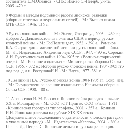
составитель Е.М.Османов. - СПб.: Изд-во С.-Петерб. ун-та,
2005.-470 с.
8 Формы и методы подрывной работы японской разведки
(сборник газетных и журнальных статей). -М.: Высшая школа
МТБ СССР, 1946.-216 с.
9 Русско-японская война. - М.: Эксмо, Изографус, 2003. - 469 е.;
Добров А. Дальневосточная политика США в период русско-
японской войны. - М.: ГосПолитиздат, 1952. - 396 е.; Романов
Б.А. Очерки дипломатической истории русско-японской войны. -
М.; Л.: Издательство Академии наук СССР, 1947. -493 е.; Сорокин
А.И. Русско-японская война 1904-1905 гг. (Военно-исторический
очерк) - М.: Военное издательство Министерства обороны Союза
ССР, 1956. - 372 е.; История русско-японской войны 1904-1905 гг./
под ред. д.и.н. РостуноваИ.И. -М.: Наука, 1977.-381 с.
10 Левицкий H.A. Русско-японская война 1904-1905 гг. Сокр. изд.
- М.: Государственное военное издательство Наркомата обороны
Союза ССР, 1938. - 88 с.
11 Афонасенко И. М. Россия и Япония: война разведок в начале
XX в. Мошнрафия. - М.: ООО «CT Принт», ООО «Риза», ГУП
«Клинцовская городская типография», 2008. - 357 е.; Кравцев
И.Н. Японская разведка на рубеже XIX-XX веков
(Документальное исследование о деятельности японской разведки
в указанный период). -М.: Издательство «Карпов», 2004. - 260 е.;
Павлов Д., Петров С. Японские деньги и русская революция.