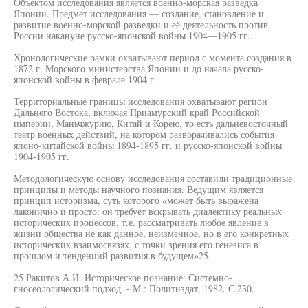
Объектом исследования является военно-морская разведка
Японии. Предмет исследования — создание, становление и
развитие военно-морской разведки и её деятельность против
России накануне русско-японской войны 1904—1905 гг.
Хронологические рамки охватывают период с момента создания в
1872 г. Морского министерства Японии и до начала русско-
японской войны в феврале 1904 г.
Территориальные границы исследования охватывают регион
Дальнего Востока, включая Приамурский край Российской
империи, Маньчжурию, Китай и Корею, то есть дальневосточный
театр военных действий, на котором разворачивались события
японо-китайской войны 1894-1895 гг. и русско-японской войны
1904-1905 гг.
Методологическую основу исследования составили традиционные
принципы и методы научного познания. Ведущим является
принцип историзма, суть которого «может быть выражена
лаконично и просто: он требует вскрывать диалектику реальных
исторических процессов, т.е. рассматривать любое явление в
жизни общества не как данное, неизменное, но в его конкретных
исторических взаимосвязях, с точки зрения его генезиса в
прошлом и тенденций развития в будущем»25.
25 Ракитов А.И. Историческое познание: Системно-
гносеологический подход. - М.: Политиздат, 1982. С.230.