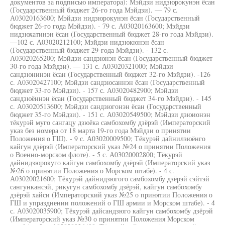
документов за подписью императора): Мэйдзи нидзюрокунэн ёсан
(Государственный бюджет 26-го года Мэйдзи). — 79 с.
А03020163600; Мэйдзи нидзюрокунэн ёсан (Государственный
бюджет 26-го года Мэйдзи). - 79 с. А03020163600; Мэйдзи
нидзюхатинэн ёсан (Государственный бюджет 28-го года Мэйдзи).
—102 с. А03020212100; Мэйдзи нидзюкюнэн ёсан
(Государственный бюджет 29-года Мэйдзи). - 132 с.
А03020265200; Мэйдзи сандзюнэн ёсан (Государственный бюджет
30-го года Мэйдзи). — 131 с. А03020321000; Мэйдзи
сандзюнинэн ёсан (Государственный бюджет 32-го Мэйдзи). -126
с. А03020427100; Мэйдзи сандзюсаннэн ёсан (Государственный
бюджет 33-го Мэйдзи). - 157 с. А03020482900; Мэйдзи
сандзюённэн ёсан (Государственный бюджет 34-го Мэйдзи). - 145
с. А03020513600; Мэйдзи сандзюгонэн ёсан (Государственный
бюджет 35-го Мэйдзи). - 151 с. А03020549500; Мэйдзи дзюионэн
тёкурэй муго сангацу дзюёка самбохомбу дзёрэй (Императорский
указ без номера от 18 марта 19-го года Мэйдзи о принятии
Положения о ГШ). - 9 с. А03020009500; Тёкурэй дайнилзюёнго
кайгун дзёрэй (Императорский указ №24 о принятии Положения
о Военно-морском флоте). - 5 с. А03020002800; Тёкурэй
дайнидзюрокуго кайгун самбохомбу дзёрэй (Императорский указ
№26 о принятии Положения о Морском штабе). - 4 с.
А03020021600; Тёкурэй дайнидзюгого самбохомбу дзёрэй сэйтэй
сангункансэй, рикугун самбохомбу дзёрэй, кайгун самбохомбу
дзёрэй хайси (Императорский указ №25 о принятии Положения о
ГШ и упразднении положений о ГШ армии и Морском штабе). - 4
с. А03020035900; Тёкурэй дайсандзюго кайгун самбохомбу дзёрэй
(Императорский указ №30 о принятии Положения Морском