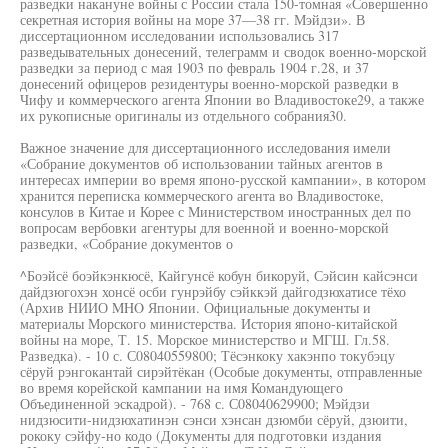
разведки накануне войны с России стала 150-томная «Совершенно
секретная история войны на море 37—38 гг. Мэйдзи». В
диссертационном исследовании использовались 317
разведывательных донесений, телеграмм и сводок военно-морской
разведки за период с мая 1903 по февраль 1904 г.28, и 37
донесений офицеров резидентуры военно-морской разведки в
Чифу и коммерческого агента Японии во Владивостоке29, а также
их рукописные оригиналы из отдельного собрания30.
Важное значение для диссертационного исследования имели
«Собрание документов об использовании тайных агентов в
интересах империи во время японо-русской кампании», в котором
хранится переписка коммерческого агента во Владивостоке,
консулов в Китае и Корее с Министерством иностранных дел по
вопросам вербовки агентуры для военной и военно-морской
разведки, «Собрание документов о
^Боэйсё боэйкэнкюсё, Кайгунсё кобун бикоруй, Сэйсин кайсэнси
дайдзюгохэн хонсё осби гунрэйбу сэйккэй дайгодзюхатисе тёхо
(Архив НИИО MHO Японии. Официальные документы и
материалы Морского министерства. История японо-китайской
войны на море, Т. 15. Морское министерство и МГШ. Гл.58.
Разведка). - 10 с. С08040559800; Тёсэнкоку хакэнпо токубэцу
сёруй рэнгокантай сирэйтёкан (Особые документы, отправленные
во время корейской кампании на имя Командующего
Объединенной эскадрой). - 768 с. С08040629900; Мэйдзи
нидзюсити-нидзюхатинэн сэнси хэнсан дзюмби сёруй, дзюити,
рококу сэйфу-но кодо (Документы для подготовки издания