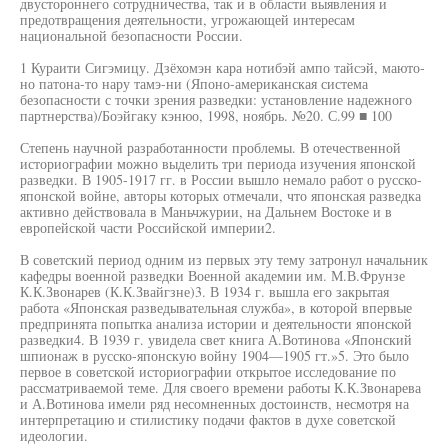
двустороннего сотрудничества, так и в области выявления и
предотвращения деятельности, угрожающей интересам
национальной безопасности России.
1 Кураити Сигэмицу. Дзёхомэн кара нотибэй ампо тайсэй, маюто-
но патона-то нару тамэ-ни (Японо-американская система
безопасности с точки зрения разведки: установление надежного
партнерства)/Боэйгаку кэнюо, 1998, ноябрь. №20. С.99 ■ 100
Степень научной разработанности проблемы. В отечественной
историографии можно выделить три периода изучения японской
разведки. В 1905-1917 гг. в России вышло немало работ о русско-
японской войне, авторы которых отмечали, что японская разведка
активно действовала в Маньчжурии, на Дальнем Востоке и в
европейской части Российской империи2.
В советский период одним из первых эту тему затронул начальник
кафедры военной разведки Военной академии им. М.В.Фрунзе
К.К.Звонарев (К.К.Звайгзне)3. В 1934 г. вышла его закрытая
работа «Японская разведывательная служба», в которой впервые
предпринята попытка анализа истории и деятельности японской
разведки4. В 1939 г. увидела свет книга А.Вотинова «Японский
шпионаж в русско-японскую войну 1904—1905 гт.»5. Это было
первое в советской историографии открытое исследование по
рассматриваемой теме. Для своего времени работы К.К.Звонарева
и А.Вотинова имели ряд несомненных достоинств, несмотря на
интерпретацию и стилистику подачи фактов в духе советской
идеологии.