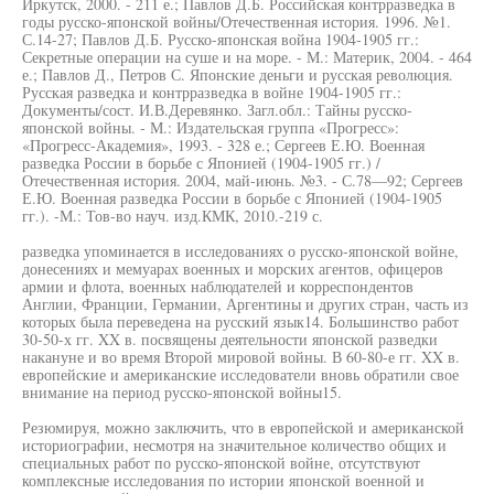
Иркутск, 2000. - 211 е.; Павлов Д.Б. Российская контрразведка в
годы русско-японской войны/Отечественная история. 1996. №1.
С.14-27; Павлов Д.Б. Русско-японская война 1904-1905 гг.:
Секретные операции на суше и на море. - М.: Материк, 2004. - 464
е.; Павлов Д., Петров С. Японские деньги и русская революция.
Русская разведка и контрразведка в войне 1904-1905 гг.:
Документы/сост. И.В.Деревянко. Загл.обл.: Тайны русско-
японской войны. - М.: Издательская группа «Прогресс»:
«Прогресс-Академия», 1993. - 328 е.; Сергеев Е.Ю. Военная
разведка России в борьбе с Японией (1904-1905 гг.) /
Отечественная история. 2004, май-июнь. №3. - С.78—92; Сергеев
Е.Ю. Военная разведка России в борьбе с Японией (1904-1905
гг.). -М.: Тов-во науч. изд.КМК, 2010.-219 с.
разведка упоминается в исследованиях о русско-японской войне,
донесениях и мемуарах военных и морских агентов, офицеров
армии и флота, военных наблюдателей и корреспондентов
Англии, Франции, Германии, Аргентины и других стран, часть из
которых была переведена на русский язык14. Большинство работ
30-50-х гг. XX в. посвящены деятельности японской разведки
накануне и во время Второй мировой войны. В 60-80-е гг. XX в.
европейские и американские исследователи вновь обратили свое
внимание на период русско-японской войны15.
Резюмируя, можно заключить, что в европейской и американской
историографии, несмотря на значительное количество общих и
специальных работ по русско-японской войне, отсутствуют
комплексные исследования по истории японской военной и