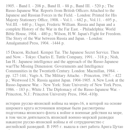
1905. - Band I. - 208 p., Band II. - 88 p., Band III. - 520 p.; The
Russo-Japanese War. Reports from British Officers Attached to the
Japanese and Russian Forces in the Field. - London: Printed for His
Majesty Stationery Office, 1908. - Vol.1. - 682 p., Vol.11. - 695 p.,
Vol.III. - 640 p.; Unger, Frederic William. Russia and Japan and a
complete History of the War in the Far East. - Philadelphia: World
Bible House, 1904. - 480 p.; Wilson, H.W. Japan's Fight for Freedom.
The Story of the War between Russia and Japan. - London:
Amalgamated Press, 1904. -1444 p.
15 Deacon, Richard. Kempei Tai. The Japanese Secret Service. Then
and Now. - Tokyo: Charles E. Tuttle Company, 1991. - 318 p.; Nish,
Ian H.: Japanese intelligence and the approach of the Russo-Japanese
war/The Missing Dimension: Governments and Intelligence
Communities in the Twentieth Century. London: Macmillan, 1984. -
pp. 127-144.; Vagts A. The Military Attache. - Princeton, 1967. - 422
p.; Westwood I.N. Russia against Japan. 1904-1905. A New Look at the
Russo-Japanese War. - New York: State University of New York Press,
1986. - 183 p.; White J. The Diplomacy of the Russo-Japanese War. -
Princeton, N.J.: Princeton University Press, 1964.-410p.
истории русско-японской войны на море»16, в которой на основе
широкого круга источников впервые были рассмотрены
подготовка японского флота к войне и военные действия на море,
в том числе деятельность японской военно-морской разведки
накануне русско-японской войны и её сотрудничество с
английской разведкой. В 1995 г. вышла в свет работа Арига Цутао