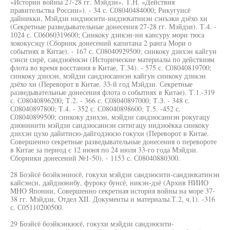
«Истории войны 27-28 гг. Мэйдзи». Т.Н. «Действия
правительства России»). - 34 с. С08040484000; Рикугунсё
дайникки, Мэйдзи нидзюсити-нидзюхатинэн сэнъэки дзёхо хи
(Секретные разведывательные донесения 27-28 гг. Мэйдзи). Т.4. -
1024 с. С06060319600; Синкоку дзикэн-ни кансуру мори тюса
хококусэцу (Сборник донесений капитана 2 ранга Мори о
событиях в Китае). - 167 с. С08040929500; синкоку дзихэн кайгун
сэнси сирё, сандзюёнкэн (Исторические материалы по действиям
флота во время восстания в Китае, Т.34). - 575 с. С08040819700;
синкоку дзихэн, мэйдзи сандзюсаннэн кайгун синкоку дзикэн
дзёхо хи (Переворот в Китае. 33-й год Мэйдзи. Секретные
разведывательные донесения флота о событиях в Китае). Т.1.-319
с. С08040896200; Т.2. - 366 с. С08040897000; Т.З. - 348 с.
С08040897800; Т.4. - 352 с. С08040898600; Т.5. -452 с.
С08040899500; синкоку дзихэн, мэйдзи сандзюсаннэн рокугацу
дзюнинити мэйдзи сандзюсаннэн ситигацу нидзюёкка синкоку
дзихэн цухо дайитисю-дайгодзюсю гокухи (Переворот в Китае.
Совершенно секретные разведывательные донесения о перевороте
в Китае за период с 12 июня по 24 июля 33-го года Мэйдзи.
Сборники донесений №1-50). - 1153 с. С08040880300.
28 Боэйсё боэйкэниосё, гокухи мэйдзи сандзюсити-сандзюхатинэн
кайсэнси, дайдзюнибу, фуроку бунсё, никэн-дзё (Архив НИИО
MHO Японии, Совершенно секретная история войны на море 37-
38 гг. Мэйдзи, Отдел XII. Документы и материалы.Т.2, ч.1). -316
с. С05110200500.
29 Боэйсё боэйкэнкюсё, гокухи мэйдзи сандзюсити-