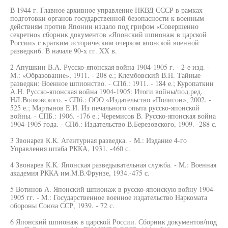
В 1944 г. Главное архивное управление НКВД СССР в рамках
подготовки органов государственной безопасности к военным
действиям против Японии издало под грифом «Совершенно
секретно» сборник документов «Японский шпионаж в царской
России» с кратким историческим очерком японской военной
разведки6. В начале 90-х гг. XX в.
2 Апушкин В.А. Русско-японская война 1904-1905 г. - 2-е изд. -
М.: «Образование», 1911. - 208 е.; Клембовский В.Н. Тайные
разведки: Военное шпионство. - СПб.: 1911. - 184 е.; Куропаткин
А.Н. Русско-японская война 1904-1905: Итоги войны/под.ред.
НЛ.Волковского. - СПб.: ООО «Издательство «Полигон», 2002. -
525 е.; Мартынов Е.И. Из печального опыта русско-японской
войны. - СПБ.: 1906. -176 е.; Черемисов В. Русско-японская война
1904-1905 года. - СПб.: Издательство В.Березовского, 1909. -288 с.
3 Звонарев К.К. Агентурная разведка. - М.: Издание 4-го
Управления штаба РККА, 1931. -460 с.
4 Звонарев К.К. Японская разведывательная служба. - М.: Военная
академия РККА им.М.В.Фрунзе, 1934.-475 с.
5 Вотинов А. Японский шпионаж в русско-японскую войну 1904-
1905 гг. - M.: Государственное военное издательство Наркомата
обороны Союза ССР, 1939. - 72 с.
6 Японский шпионаж в царской России. Сборник документов/под