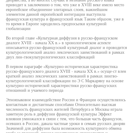
приводит к заключению о том, что уже в XVIII веке имело место
европейское объединение элитарных слоев, важнейшим
элементом данной европейской интеграции выступила
французская культура и французский язык Таким образом, уже в
то время в Европе зародились предпосылки культурной
глобализации
Во второй главе «Культурная диффузия в русско-французском
диалоге XVIII - начала XX в.» в хронологическом аспекте
описывается русско-французский культурный диалог и проводится
культурологический анализ лексических заимствований в рамках
двух лин-гвокультурологических классификаций
В первом параграфе «Культурно-историческая характеристика
русско-французского диалога XVIII - начала XX в.» осуще-ст влен
краткий анализ лексических заимствований в рамках лингво-
культурологической классификации по Э С Маркаряну на основе
культурно-исторической характеристики русско-французских
отношений и учаемого периода
Этноязыковое взаимодействие России и Франции осуществлялось
контактным и дистантным способами Относительно высокая
численность французских жителей Петербурга и Москвы играла
заметную роль в диффузии французской культуры Эффект
влияния умножался в связи с тем, что большая часть французов,
осевших в России, давала частные уроки в семьях русских дворян
Значимой для диффузии была возможность культурного обмена
учеба за границей, приезд иностранных специалистов и