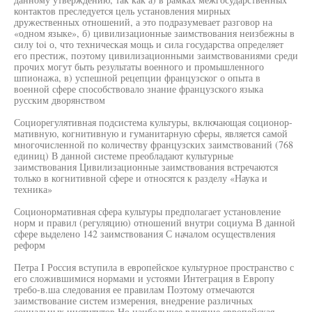
контактов преследуется цель установления мирных
дружественных отношений, а это подразумевает разговор на
«одном языке», б) цивилизационные заимствования неизбежны в
силу toi о, что техническая мощь и сила государства определяет
его престиж, поэтому цивилизационными заимствованиями среди
прочих могут быть результаты военного и промышленного
шпионажа, в) успешной рецепции французског о опыта в
военной сфере способствовало знание французского языка
русским дворянством
Социорегулятивная подсистема культуры, включающая соционор-
мативную, когнитивную и гуманитарную сферы, является самой
многочисленной по количеству французских заимствований (768
единиц) В данной системе преобладают культурные
заимствования Цивилизационные заимствования встречаются
только в когнитивной сфере и относятся к разделу «Наука и
техника»
Соционормативная сфера культуры предполагает установление
норм и правил (регуляцию) отношений внутри социума В данной
сфере выделено 142 заимствования С началом осуществления
реформ
Петра I Россия вступила в европейское культурное пространство с
его сложившимися нормами и устоями Интеграция в Европу
требо-в.ша следования ее правилам Поэтому отмечаются
заимствование систем измерения, внедрение различных
социальных институтов Но наибольшее влияние европейская,