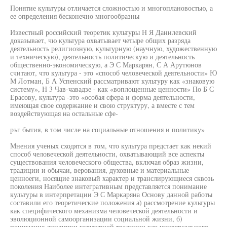
Понятие культуры отличается сложностью и многоплановостью, а
ее определения бесконечно многообразны
Известный российский теоретик культуры Н Я Данилевский
доказывает, чю культура охватывает четыре общих разряда
деятельность религиозную, культурную (научную, художественную
и техническую), деятельность политическую и деятельность
общественно-экономическую, а Э С Маркарян, С А Арутюнов
считают, что культура - это «способ человеческой деятельности» Ю
М Лотман, Б А Успенский рассматривают культуру как «знаковую
систему», Н 3 Чав-чавадзе - как «воплощенные ценности» По Б С
Ерасову, культура -это «особая сфера и форма деятельности,
имеющая свое содержание и свою структуру, а вместе с тем
воздействующая на остальные сфе-
ръг бытия, в том числе на социальные отношения и политику»
Мнения ученых сходятся в том, что культура предстает как некий
способ человеческой деятельности, охватывающий все аспекты
существования человеческого общества, включая образ жизни,
традиции и обычаи, верования, духовные и материальные
ценноеги, носящие знаковый характер и транслирующиеся сквозь
поколения Наиболее интегративным представляется понимание
культуры в интерпретации Э С Маркаряна Основу данной работы
составили его теоретические положения а) рассмотрение культуры
как специфического механизма человеческой деятельности и
эволюционной самоорганизации социальной жизни, б)
понимание динамики культурной традиции как универсального