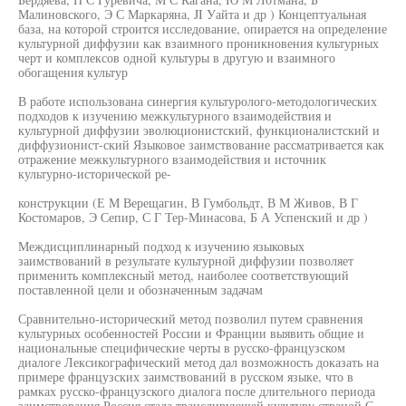
Малиновского, Э С Маркаряна, JI Уайта и др ) Концептуальная
база, на которой строится исследование, опирается на определение
культурной диффузии как взаимного проникновения культурных
черт и комплексов одной культуры в другую и взаимного
обогащения культур
В работе использована синергия культуролого-методологических
подходов к изучению межкультурного взаимодействия и
культурной диффузии эволюционистский, функционалистский и
диффузионист-ский Языковое заимствование рассматривается как
отражение межкультурного взаимодействия и источник
культурно-исторической ре-
конструкции (Е М Верещагин, В Гумбольдт, В М Живов, В Г
Костомаров, Э Сепир, С Г Тер-Минасова, Б А Успенский и др )
Междисциплинарный подход к изучению языковых
заимствований в результате культурной диффузии позволяет
применить комплексный метод, наиболее соответствующий
поставленной цели и обозначенным задачам
Сравнительно-исторический метод позволил путем сравнения
культурных особенностей России и Франции выявить общие и
национальные специфические черты в русско-французском
диалоге Лексикографический метод дал возможность доказать на
примере французских заимствований в русском языке, что в
рамках русско-французского диалога после длительного периода
заимствования Россия стала транслирующей культуру страной С