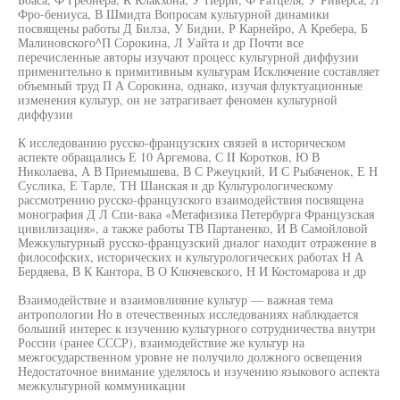
Фро-бениуса, В Шмидта Вопросам культурной динамики
посвящены работы Д Билза, У Бидни, Р Карнейро, А Кребера, Б
Малиновского^П Сорокина, Л Уайта и др Почти все
перечисленные авторы изучают процесс культурной диффузии
применительно к примитивным культурам Исключение составляет
объемный труд П А Сорокина, однако, изучая флуктуационные
изменения культур, он не затрагивает феномен культурной
диффузии
К исследованию русско-французских связей в историческом
аспекте обращались Е 10 Аргемова, С II Коротков, Ю В
Николаева, А В Приемышева, В С Ржеуцкий, И С Рыбаченок, Е Н
Суслика, Е Тарле, ТН Шанская и др Культурологическому
рассмотрению русско-французского взаимодействия посвящена
монография Д Л Спи-вака «Метафизика Петербурга Французская
цивилизация», а также работы ТВ Партаненко, И В Самойловой
Межкультурный русско-французский диалог находит отражение в
философских, исторических и культурологических работах Н А
Бердяева, В К Кантора, В О Ключевского, Н И Костомарова и др
Взаимодействие и взаимовлияние культур — важная тема
антропологии Но в отечественных исследованиях наблюдается
больший интерес к изучению культурного сотрудничества внутри
России (ранее СССР), взаимодействие же культур на
межгосударственном уровне не получило должного освещения
Недостаточное внимание уделялось и изучению языкового аспекта
межкультурной коммуникации