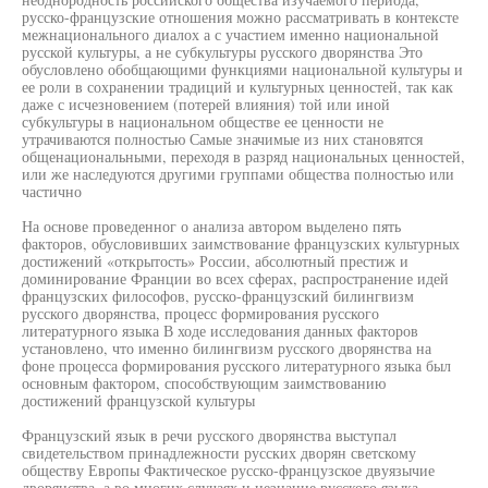
русско-французские отношения можно рассматривать в контексте
межнационального диалох а с участием именно национальной
русской культуры, а не субкультуры русского дворянства Это
обусловлено обобщающими функциями национальной культуры и
ее роли в сохранении традиций и культурных ценностей, так как
даже с исчезновением (потерей влияния) той или иной
субкультуры в национальном обществе ее ценности не
утрачиваются полностью Самые значимые из них становятся
общенациональными, переходя в разряд национальных ценностей,
или же наследуются другими группами общества полностью или
частично
На основе проведенног о анализа автором выделено пять
факторов, обусловивших заимствование французских культурных
достижений «открытость» России, абсолютный престиж и
доминирование Франции во всех сферах, распространение идей
французских философов, русско-французский билингвизм
русского дворянства, процесс формирования русского
литературного языка В ходе исследования данных факторов
установлено, что именно билингвизм русского дворянства на
фоне процесса формирования русского литературного языка был
основным фактором, способствующим заимствованию
достижений французской культуры
Французский язык в речи русского дворянства выступал
свидетельством принадлежности русских дворян светскому
обществу Европы Фактическое русско-французское двуязычие
дворянства, а во многих случаях и незнание русского языка