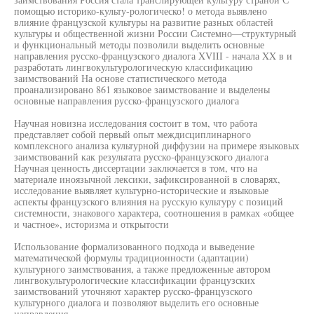
помощью историко-культу-рологическо! о метода выявлено
влияние французской культуры на развитие разных областей
культуры и общественной жизни России Системно—структурный
и функциональный методы позволили выделить основные
направления русско-французского диалога XVIII - начала XX в и
разработать лингвокультурологическую классификацию
заимствований На основе статистического метода
проанализировано 861 языковое заимствование и выделены
основные направления русско-французского диалога
Научная новизна исследования состоит в том, что работа
представляет собой первый опыт междисциплинарного
комплексного анализа культурной диффузии на примере языковых
заимствований как результата русско-французского диалога
Научная ценность диссертации заключается в том, что на
материале иноязычной лексики, зафиксированной в словарях,
исследование выявляет культурно-исторические и языковые
аспекты французского влияния на русскую культуру с позиций
системности, знакового характера, соотношения в рамках «общее
и частное», историзма и открытости
Использование формализованного подхода и выведение
математической формулы традиционности (адаптации)
культурного заимствования, а также предложенные автором
лингвокультурологические классификации французских
заимствований уточняют характер русско-французского
культурного диалога и позволяют выделить его основные
направления