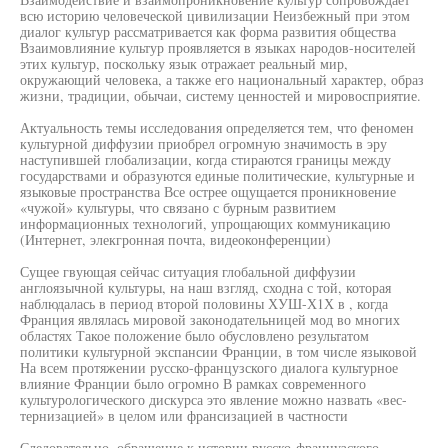
всю историю человеческой цивилизации Неизбежный при этом
диалог культур рассматривается как форма развития общества
Взаимовлияние культур проявляется в языках народов-носителей
этих культур, поскольку язык отражает реальный мир,
окружающий человека, а также его национальный характер, образ
жизни, традиции, обычаи, систему ценностей и мировосприятие.
Актуальность темы исследования определяется тем, что феномен
культурной диффузии приобрел огромную значимость в эру
наступившей глобализации, когда стираются границы между
государствами и образуются единые политические, культурные и
языковые пространства Все острее ощущается проникновение
«чужой» культуры, что связано с бурным развитием
информационных технологий, упрощающих коммуникацию
(Интернет, элекгронная почта, видеоконференции)
Сущее гвующая сейчас ситуация глобальной диффузии
англоязычной культуры, на наш взгляд, сходна с той, которая
наблюдалась в период второй половины ХУШ-Х1Х в , когда
Франция являлась мировой законодательницей мод во многих
областях Такое положение было обусловлено результатом
политики культурной экспансии Франции, в том числе языковой
На всем протяжении русско-французского диалога культурное
влияние Франции было огромно В рамках современного
культурологического дискурса это явление можно назвать «вес-
тернизацией» в целом или франсизацией в частности
Следовательно, обращение к истории русско-французского