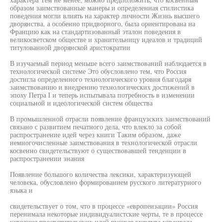
образом заимствованные манеры и определенная стилистика
поведения могли влиять на характер личности Жизнь высшего
дворянства, а особенно придворного, была ориентирована на
Францию как на стандартизованный эталон поведения в
великосветском обществе и хранительницу идеалов и традиций
титулованной дворянской аристократии
В изучаемый период меньше всего заимствований наблюдается в
технологической системе Это обусловлено тем, что Россия
достигла определенного технологического уровня благодаря
заимствованию и внедрению технологических достижений в
эпоху Петра I и теперь испытывала потребность в изменении
социальной и идеологической систем общества
В промышленной отрасли появление французских заимствований
связано с развитием печатного дела, что влекло за собой
распространение идей через книги Таким образом, даже
немногочисленные заимствования в технологической отрасли
косвенно свидетельствуют о существовавшей тенденции в
распространении знания
Появление большого количества лексики, характеризующей
человека, обусловлено формированием русского литературного
языка и
свидетельствует о том, что в процессе «европеизации» Россия
перенимала некоторые индивидуалистские черты, те в процессе
усвоения просветительских идей русская культура усваивала