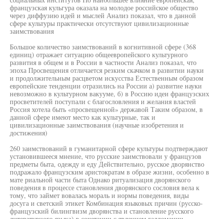
французская кульгура оказала на молодое российское общество
через диффузию идей и мыслей Анализ показал, что в данной
сфере культуры практически отсутствуют цивилизационные
заимствования
Большое количество заимствований в когнитивной сфере (368
единиц) отражает ситуацию общеевропейского культурного
развития в общем и в России в частности Анализ показал, что
эпоха Просвещения отличается резким скачком в развитии науки
и продолжительным расцветом искусства Естественным образом
европейские тенденции отразились на России а) развитие науки
невозможно в культурном вакууме, б) в Россию идеи французских
просветителей поступали с благословления и желания властей
Россия хотела быть «просвещенной» державой Таким образом, в
данной сфере имеют место как культурные, так и
цивилизационные заимствования (научные изобретения и
достижения)
260 заимствований в гуманитарной сфере культуры подтверждают
установившееся мнение, что русские заимствовали у французов
предметы быта, одежду и еду Действительно, русское дворянство
подражало французским аристократам в образе жизни, особенно в
мате риальной части быта Однако ритуализация дворянского
поведения в процессе становления дворянского сословия вела к
тому, что займет вовалась мораль и нормы поведения, виды
досуга и светский этикет Комбинация языковых причин (русско-
французский билингвизм дворянства и становление русского
литературного языка) в сочетании с явлением галломании