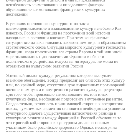
неизбежность заимствования и определяются факторы,
обусловившие заимствование французских культурных
достижений
В условиях постоянного культурного контакта
взаимопроникновение и взаимовлияние культур неизбежно Как
известно, Россия и Франция на протяжении всей истории
находились в состоянии контакта При этом конфликтные
ситуации всегда заканчивались заключением мира и образованием
стратегического союза Ситуация мирового культурного господства
Франции, когда практически все страны Европы в той или иной
мере знакомились с достижениями Франции в области
политического устройства, искусства, литературы, не могла не
отразиться на культурном развитии России
Успешный диалог культур, результатом которого выступает
взаимное обогащение, всегда предполаг ает близость этих культур
или, по крайней мере, отсутствие ярко выраженных противоречий
внешнего импульса и внутреннего развития культуры-рецептора
Для того чтобы произошло заимствование тех или иных
культурных форм, необходимо подготовить внутреннее развитие.
Следовательно, готовность принимающей стороны к восприятию
новых, чужеземных элементов становится необходимым условием
культурного диалога Существующая пятисотлетняя разница в
культурном развитии между Францией и Россией обусловила то,
что с российской стороны в культурном диалог основным
участником было российское дворянство Однако, несмотря на
неоднородность российского общества изучаемого периода,