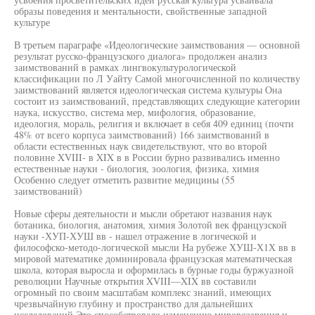
образы поведения и ментальности, свойственные западной
культуре
В третьем параграфе «Идеологические заимствования — основной
результат русско-французского диалога» продолжен анализ
заимствований в рамках лингвокультурологической
классификации по Л Уайту Самой многочисленной по количеству
заимствований является идеологическая система культуры Она
состоит из заимствований, представляющих следующие категории
наука, искусство, система мер, мифология, образование,
идеология, мораль, религия и включает в себя 409 единиц (почти
48% от всего корпуса заимствований) 166 заимствований в
области естественных наук свидетельствуют, что во второй
половине XVIII- в XIX в в России бурно развивались именно
естественные науки - биология, зоология, физика, химия
Особенно следует отметить развитие медицины (55
заимствований)
Новые сферы деятельности и мысли обретают названия наук
ботаника, биология, анатомия, химия Золотой век французской
науки -ХУП-ХУШ вв - нашел отражение в логической и
философско-методо-логической мысли На рубеже ХУШ-Х1Х вв в
мировой математике доминировала французская математическая
школа, которая выросла и оформилась в бурные годы буржуазной
революции Научные открытия XVIII—XIX вв составили
огромный по своим масштабам комплекс знаний, имеющих
чрезвычайную глубину и пространство для дальнейших
исследований Это способствовало изменению мировоззрения и