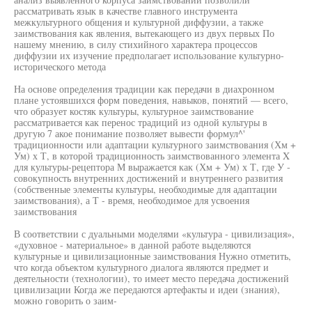
рассматривать язык в качестве главного инструмента
межкультурного общения и культурной диффузии, а также
заимствования как явления, вытекающего из двух первых По
нашему мнению, в силу стихийного характера процессов
диффузии их изучение предполагает использование культурно-
исторического метода
На основе определения традиции как передачи в диахронном
плане устоявшихся форм поведения, навыков, понятий — всего,
что образует костяк культуры, культурное заимствование
рассматривается как перенос традиций из одной культуры в
другую 7 акое понимание позволяет вывести формул^'
традиционности или адаптации культурного заимствования (Хм +
Ум) х Т, в которой традиционность заимствованного элемента X
для культуры-рецептора М выражается как (Хм + Ум) х Т, где У -
совокупность внутренних достижений и внутреннего развития
(собственные элементы культуры, необходимые для адаптации
заимствования), а Т - время, необходимое для усвоения
заимствования
В соответствии с дуальными моделями «культура - цивилизация»,
«духовное - материальное» в данной работе выделяются
культурные и цивилизационные заимствования Нужно отметить,
что когда объектом культурного диалога являются предмет и
деятельности (технологии), то имеет место передача достижений
цивилизации Когда же передаются артефакты и идеи (знания),
можно говорить о заим-