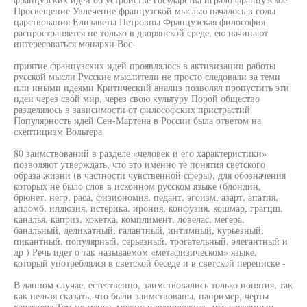
Просвещение Увлечение французской мыслью началось в годы
царствования Елизаветы Петровны Французская философия
распространяется не только в дворянской среде, ею начинают
интересоваться монархи Вос-
приятие французских идей проявлялось в активизации работы
русской мысли Русские мыслители не просто следовали за теми
или иными идеями Критический анализ позволял пропустить эти
идеи через свой мир, через свою культуру Порой общество
разделялось в зависимости от философских пристрастий
Популярность идей Сен-Мартена в России была ответом на
скептицизм Вольтера
80 заимствований в разделе «человек и его характеристики»
позволяют утверждать, что это именно те понятия светского
образа жизни (в частности чувственной сферы), для обозначения
которых не было слов в исконном русском языке (блондин,
брюнет, негр, раса, физиономия, педант, эгоизм, азарт, апатия,
апломб, иллюзия, истерика, ирония, конфузия, кошмар, грагцш,
каналья, каприз, кокетка, комплимент, ловелас, мегера,
банальный, деликатный, галантный, интимный, курьезный,
пикантный, популярный, серьезный, трогательный, элегантный и
др ) Речь идет о так называемом «метафизическом» языке,
который употреблялся в светской беседе и в светской переписке -
В данном случае, естественно, заимствовались только понятия, так
как нельзя сказать, что были заимствованы, например, черты
характера Тем не менее, можно предположить, что косвенным