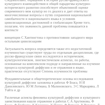
культурного взаимодействия и общей парадигмы культурно-
исторического развития способствует объективной оценке
современного меж культур но го диалога и дает ответы на
многочисленные вопросы о путях сохранения национальной
самобытности и национального языка в условиях
цивилизационных достижений и глобализации Кроме того,
полагаем, что значимость данной проблемы повышается в
контексте
концепции С Хантингтона о противостоянии западного мира
остальным цивилизациям
Актуальность вопроса определяется также его недостаточной
изученностью существуют труды по отдельным дисциплинам, где
русско-французские связи исследуются в историческом,
культурологическом, лингвистическом аспектах, по работы,
основанные на комплексном подходе и направленные на изучение
процесса культурной диффузии и ее отражения в языке,
практически отсутствуют Степень изученности проблемы
Фундаментальные и общетеоретические основы исследования
культурной диффузии заложены в работах Ф Боаса, Н И
Данилевского, Ю М Лотмана, Б Малиновского, Э С Маркаряна, Л
Уайта и др
Различные аспекты феномена культурной диффузии и культурного
заимствования нашли отражение в работах С А Арутюнова, Ф
Боаса, Ф Гребнера, К Клакхона, У Перри, Ф Ратцеля, У Риверса, Л