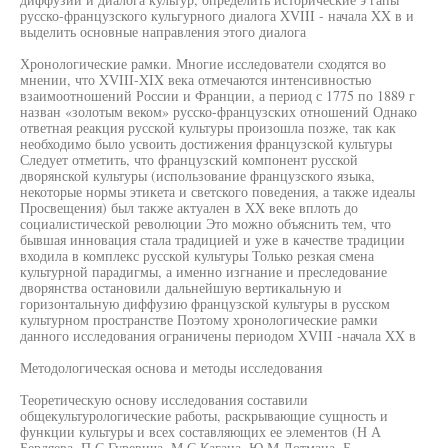
русско-французского кульгурного диалога XVIII - начала XX в и
выделить основные направления этого диалога
Хронологические рамки. Многие исследователи сходятся во
мнении, что XVIII-XIX века отмечаются интенсивностью
взаимоотношений России и Франции, а период с 1775 по 1889 г
назван «золотым веком» русско-французских отношений Однако
ответная реакция русской культуры произошла позже, так как
необходимо было усвоить достижения французской культуры
Следует отметить, что французский компонент русской
дворянской культуры (использование французского языка,
некоторые нормы этикета и светского поведения, а также идеалы
Просвещения) был также актуален в XX веке вплоть до
социалистической революции Это можно объяснить тем, что
бывшая инновация стала традицией и уже в качестве традиции
входила в комплекс русской культуры Только резкая смена
культурной парадигмы, а именно изгнание и преследование
дворянства остановили дальнейшую вертикальную и
горизонтальную диффузию французской культуры в русском
культурном пространстве Поэтому хронологические рамки
данного исследования ограничены периодом XVIII -начала XX в
Методологическая основа и методы исследования
Теоретическую основу исследования составили
общекультурологические работы, раскрывающие сущность и
функции культуры и всех составляющих ее элементов (Н А
Бердяева, П С Гуревича, М С Кагана, Ю М Лотмана, Б