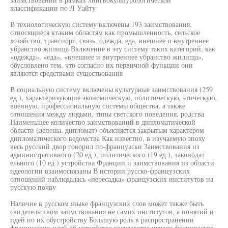
классификации по Л Уайту
В технологическую систему включены 193 заимствования,
относящиеся ктаким областям как промышленность, сельское
хозяйство, транспорт, связь, одежда, еда, внешнее и внутреннее
убранство жилища Включение в эту систему таких категорий, как
«одежда», «еда», «внешнее и внутреннее убранство жилища»,
обусловлено тем, что согласно их первичной функции они
являются средствами существования
В социальную систему включены культурные заимствования (259
ед ), характеризующие экономическую, политическую, этическую,
военную, профессиональную системы общества, а также
отношения между людьми, типы светского поведения, родсгва
Наименьшее количество заимствований в дипломатической
области (депеша, дипломат) объясняется закрытым характером
дипломатического ведомства Как известно, в изучаемую эпоху
весь русский двор говорил по-французски Заимствования из
административного (20 ед ), политического (19 ед ), законодат
ельного (10 ед ) устройства Франции и заимствования из области
идеологии взаимосвязаны В истории русско-французских
отношений наблюдалась «пересадка» французских институтов на
русскую почву
Наличие в русском языке французских слов может также быть
свидетельством заимствования не самих институтов, а понятий и
идей по их обустройству Большую роль в распространении
французских идей об устройстве государства играло французское