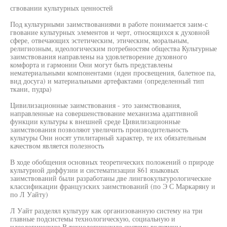
сгвовании культурных ценностей
Под культурными заимствованиями в работе понимается заим-с
гвование культурных элементов и черт, относящихся к духовной
сфере, отвечающих эстетическим, этическим, моральным,
религиозным, идеологическим потребностям общества Культурные
заимствования направлены на удовлетворение духовного
комфорта и гармонии Они могут быть представлены
нематериальными компонентами (идеи просвещения, балетное па,
вид досуга) и материальными артефактами (определенный тип
ткани, пудра)
Цивилизационные заимствования - это заимствования,
направленные на совершенствование механизма адаптивной
функции культуры к внешней среде Цивилизационные
заимствования позволяют увеличить производительность
культуры Они носят утилитарный характер, те их обязательным
качеством является полезность
В ходе обобщения основных теоретических положений о природе
культурной диффузии и систематизации 861 языковых
заимствований были разработаны две лингвокультурологические
классификации французских заимствований (по Э С Маркаряну и
по Л Уайту)
Л Уайт разделял культуру как организованную систему на три
главные подсистемы технологическую, социальную и
идеологическую В технологическую систему включены