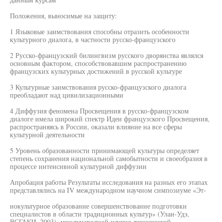
Положения, выносимые на защиту:
1 Языковые заимствования способны отразить особенности
культурного диалога, в частности русско-французского
2 Русско-французский билингвизм русского дворянства являлся
основным фактором, способствовавшим распространению
французских культурных достижений в русской культуре
3 Культурные заимствования русско-французского диалога
преобладают над цивилизационными
4 Диффузия феномена Просвещения в русско-французском
диалоге имела широкий спектр Идеи французского Просвещения,
распространяясь в России, оказали влияние на все сферы
культурной деятельности
5 Уровень образованности принимающей культуры определяет
степень сохранения национальной самобытности и своеобразия в
процессе интенсивной культурной диффузии
Апробация работы Результаты исследования на разных его этапах
представлялись на IV международном научном симпозиуме «Эт-
нокультурное образование совершенствование подготовки
специалистов в области традиционных культур» (Улан-Удэ,
ВСГАКИ, 2003), международной научно-технической