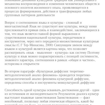
механизма воспроизведения и изменения человеческих обществ и
основного носителя жизненного опьпа, проявляющегося в
процессах формирования, действия и трансформации любых
групповых паттернов деятельности
Вопрос о соотношении языка и культуры - сложный и
многоаспектный Язык не существует вне культуры, между ними
прослеживается прямая связь и взаимодействие, заключающиеся в
том, что язык является главной формой выражения и
существования национальной культуры, передатчиком и
инструментом, через него передаются множественные культурные
смыслы (С Г Тер-Минасова, 2000) Связующим звеном между
языком и культурой является картина мира, что позволяет
рассматривать «язык - мышление - культура» как систему Поэтому
культуру и язык можно охарактеризовать с позиций системности,
знакового характера, соотношения в рамках «общее и частное»,
историзма и открытости
Во втором параграфе «Культурная диффузия: теоретико-
методологический анализ феномена» проводится теоретико-
методологический анализ феномена культурной диффузии,
определены способы и инструменты межкультурной диффузии
Способность одной культуры осваивать достижения другой - один
из источников ее жизнедеятельности Результатом диалога культур
выступают языковые заимствования Заимствования — факт
неизбежный, поскольку любая этническая общность, какой бы
развитой она ни была, не может полноценно существовать в