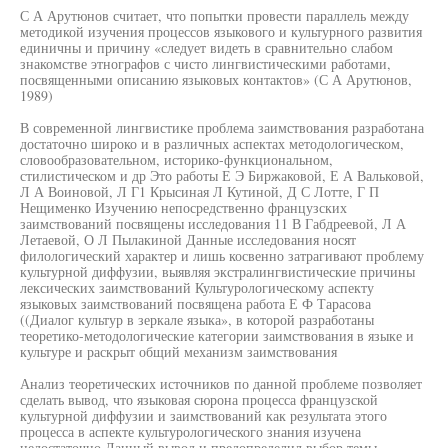
С А Арутюнов считает, что попытки провести параллель между
методикой изучения процессов языкового и культурного развития
единичны и причину «следует видеть в сравнительно слабом
знакомстве этнографов с чисто лингвистическими работами,
посвященными описанию языковых контактов» (С А Арутюнов,
1989)
В современной лингвистике проблема заимствования разработана
достаточно широко и в различных аспектах методологическом,
словообразовательном, историко-функциональном,
стилистическом и др Это работы Е Э Биржаковой, Е А Вальковой,
Л А Воиновой, Л Г1 Крысиная Л Кутиной, Д С Лотте, Г П
Нещименко Изучению непосредственно французских
заимствований посвящены исследования 11 В Габдреевой, Л А
Летаевой, О Л Пылакиной Данные исследования носят
филологический характер и лишь косвенно затрагивают проблему
культурной диффузии, выявляя экстралингвистические причины
лексических заимствований Культурологическому аспекту
языковых заимствований посвящена работа Е Ф Тарасова
((Диалог культур в зеркале языка», в которой разработаны
теоретико-методологические категории заимствования в языке и
культуре и раскрыт общий механизм заимствования
Анализ теоретических источников по данной проблеме позволяет
сделать вывод, что языковая сюрона процесса французской
культурной диффузии и заимствований как результата этого
процесса в аспекте культурологического знания изучена
недостаточно Данный вывод и предопределил выбор темы