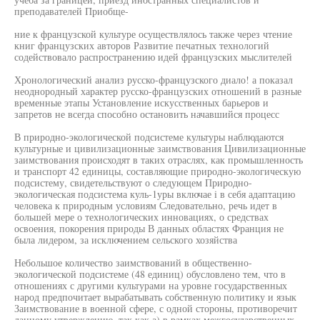
преподавателей Приобще-
ние к французской культуре осуществлялось также через чтение
книг французских авторов Развитие печатных технологий
содействовало распространению идей французских мыслителей
Хронологический анализ русско-французского диало! а показал
неоднородный характер русско-французских отношений в разные
временные этапы Установление искусственных барьеров и
запретов не всегда способно остановить начавшийся процесс
В природно-экологической подсистеме культуры наблюдаются
культурные и цивилизационные заимствования Цивилизационные
заимствования происходят в таких отраслях, как промышленность
и транспорт 42 единицы, составляющие природно-экологическую
подсистему, свидетельствуют о следующем Природно-
экологическая подсистема куль-1уры включае i в себя адаптацию
человека к природным условиям Следовательно, речь идет в
большей мере о технологических инновациях, о средствах
освоения, покорения природы В данных областях Франция не
была лидером, за исключением сельского хозяйства
Небольшое количество заимствований в общественно-
экологической подсистеме (48 единиц) обусловлено тем, что в
отношениях с другими культурами на уровне государственных
народ предпочитает вырабатывать собственную политику и язык
Заимствование в военной сфере, с одной стороны, противоречит
данному утверждению, так как а) в рамках межгосударственных