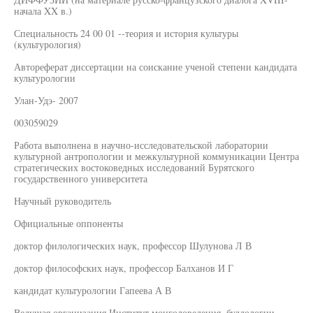
начала XX в.)
Специальность 24 00 01 --теория и история культуры
(культурология)
Автореферат диссертации на соискание ученой степени кандидата
культурологии
Улан-Удэ- 2007
003059029
Работа выполнена в научно-исследовательской лаборатории
культурной антропологии и межкультурной коммуникации Центра
стратегических востоковедных исследований Бурятского
государственного университета
Научный руководитель
Официальные оппоненты
доктор филологических наук, профессор Шулунова Л В
доктор философских наук, профессор Балханов И Г
кандидат культурологии Гапеева А В
Ведущая организация Институт монголоведения, буддологии