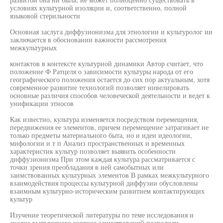
условиях культурной изоляции и, соответственно, полной
языковой стерильности
Основная заслуга диффузионизма для этнологии и культуролог ии
заключается в обосновании важности рассмотрения
межкультурных
контактов в контексте культурной динамики Автор считает, что
положение Ф Ратцеля о зависимости культуры народа от его
географического положения остается до сих пор актуальным, хотя
современное развитие технологий позволяет нивелировать
основные различия способов человеческой деятельности и ведет к
унификации этносов
Как известно, культура изменяется посредством перемещения,
передвижения ее элементов, причем перемещение затрагивает не
только предметы материального быта, но и идеи идеологии,
мифологии и т п Анализ пространственных и временных
характеристик культур позволяет выявить особенности
диффузионизма При этом каждая культура рассматривается с
точки зрения преобладания в ней самобытных или
заимствованных культурных элементов В рамках межкультурного
взаимодействия процессы культурной диффузии обусловлены
взаимным культурно-историческим развитием контактирующих
культур
Изучение теоретической литературы по теме исследования и
анализ выявленного корпуса заимствований позволили