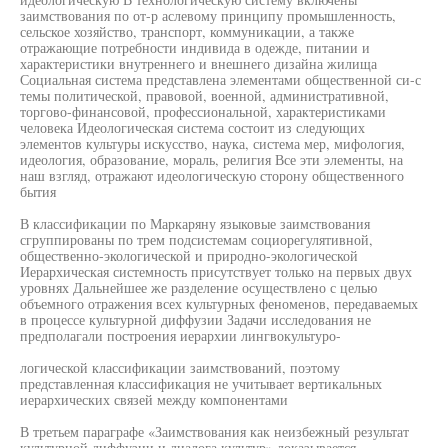
заимствования по от-р аслевому принципу промышленность,
сельское хозяйство, транспорт, коммуникации, а также
отражающие потребности индивида в одежде, питании и
характеристики внутреннего и внешнего дизайна жилища
Социальная система представлена элементами общественной си-с
темы политической, правовой, военной, административной,
торгово-финансовой, профессиональной, характеристиками
человека Идеологическая система состоит из следующих
элементов культуры искусство, наука, система мер, мифология,
идеология, образование, мораль, религия Все эти элементы, на
наш взгляд, отражают идеологическую сторону общественного
бытия
В классификации по Маркаряну языковые заимствования
сгруппированы по трем подсистемам социорегулятивной,
общественно-экологической и природно-экологической
Иерархическая системность присутствует только на первых двух
уровнях Дальнейшее же разделение осуществлено с целью
объемного отражения всех культурных феноменов, передаваемых
в процессе культурной диффузии Задачи исследования не
предполагали построения иерархии лингвокультуро-
логической классификации заимствований, поэтому
представленная классификация не учитывает вертикальных
иерархических связей между компонентами
В третьем параграфе «Заимствования как неизбежный результат
культурной диффузии и диалога культур» доказывается