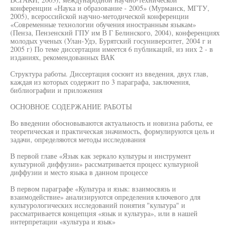
конференции «Наука и образование - 2005» (Мурманск, МГТУ,
2005), всероссийской научно-методической конференции
«Современные технологии обучения иностранным языкам»
(Пенза, Пензенский ГПУ им В Г Белинского, 2004), конференциях
молодых ученых (Улан-Удэ, Бурятский госуниверситет, 2004 г и
2005 г) По теме диссертации имеется 6 публикаций, из них 2 - в
изданиях, рекомендованных ВАК
Структура работы. Диссертация сосюит из введения, двух глав,
каждая из которых содержит по 3 параграфа, заключения,
библиографии и приложения
ОСНОВНОЕ СОДЕРЖАНИЕ РАБОТЫ
Во введении обосновываются актуальность и новизна работы, ее
теоретическая и практическая значимость, формулируются цель и
задачи, определяются методы исследования
В первой главе «Язык как зеркало культуры и инструмент
культурной диффузии» рассматривается процесс культурной
диффузии и место языка в данном процессе
В первом параграфе «Культура и язык: взаимосвязь и
взаимодействие» анализируются определения ключевого для
культурологических исследований понятия "культура" и
рассматривается концепция «язык и культура», или в нашей
интерпретации «культура и язык»