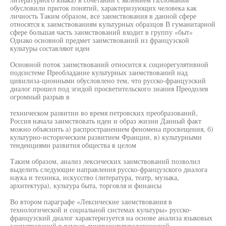
обусловили приток понятий, характеризующих человека как
личность Таким образом, все заимствования в данной сфере
относятся к заимствованиям культурных образцов В гуманитарной
сфере большая часть заимствований входит в группу «быт»
Однако основной предмет заимствований из французской
культуры составляют идеи
Основной поток заимствований относится к социорегулятивной
подсистеме Преобладание культурных заимствований над
цивилиза-ционными обусловлено тем, что русско-французский
диалог прошел под эгидой просветительского знания Преодолев
огромный разрыв в
техническом развитии во время петровских преобразований,
Россия начала заимствовать идеи и образ жизни Данный факт
можно объяснить а) распространением феномена просвещения, б)
культурно-историческим развитием Франции, в) культурными
тенденциями развития общества в целом
Таким образом, анализ лексических заимствований позволил
выделить следующие направления русско-французского диалога
наука и техника, искусство (литература, театр, музыка,
архитектура), культура быта, торговля и финансы
Во втором параграфе «Лексические заимствования в
технологической и социальной системах культуры» русско-
французский диалог характеризуется на основе анализа языковых
заимствований в рамках лингвокультурологической