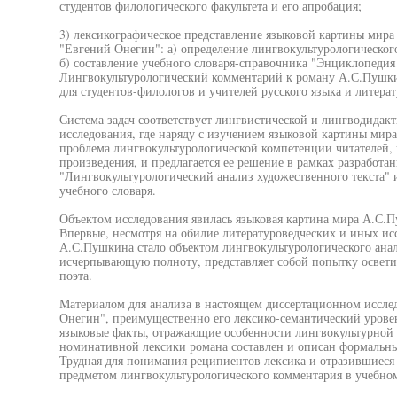
студентов филологического факультета и его апробация;
3) лексикографическое представление языковой картины мир
"Евгений Онегин": а) определение лингвокультурологического
б) составление учебного словаря-справочника "Энциклопедия
Лингвокультурологический комментарий к роману А.С.Пушки
для студентов-филологов и учителей русского языка и литерат
Система задач соответствует лингвистической и лингводидак
исследования, где наряду с изучением языковой картины мир
проблема лингвокультурологической компетенции читателей,
произведения, и предлагается ее решение в рамках разработа
"Лингвокультурологический анализ художественного текста" 
учебного словаря.
Объектом исследования явилась языковая картина мира А.С.П
Впервые, несмотря на обилие литературоведческих и иных исс
А.С.Пушкина стало объектом лингвокультурологического анал
исчерпывающую полноту, представляет собой попытку освети 
поэта.
Материалом для анализа в настоящем диссертационном иссле
Онегин", преимущественно его лексико-семантический урове
языковые факты, отражающие особенности лингвокультурной 
номинативной лексики романа составлен и описан формальны
Трудная для понимания реципиентов лексика и отразившиеся 
предметом лингвокультурологического комментария в учебном