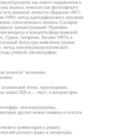
окультурологии как нового направления в
новы анализа личности как философского
о есть языковой личности (Караулов 1987);
ев 1990); метод идеографического описания
емов статистического анализа (Гаспаров
ериалу: концептуальный (Чернейко,
ния концепта и концептосферы языковой
 Гудков, Захареико, Багаева 1997а) в
нтальный метод при выявлении уровня
; метод лингвокультурологического
методы учебной лексикографии.
вая личность" возможны
сания.
и пушкинской эпохи, произведение,
 начала XIX в., - текст, в котором ярко
ептосфера, лингвокультуремы,
екоторые другие) можно выявить и описать
гического комментария к роману
ителей русского языка и литературы.