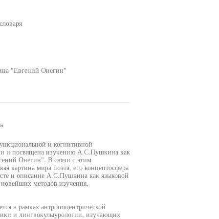
словаря
ина "Евгений Онегин"
на
функциональной и когнитивной
ии и посвящена изучению А.С.Пушкина как
гений Онегин". В связи с этим
вая картина мира поэта, его концептосфера
ксте и описание А.С.Пушкина как языковой
 новейших методов изучения,
уется в рамках антропоцентрической
тики и лингвокулыурологии, изучающих