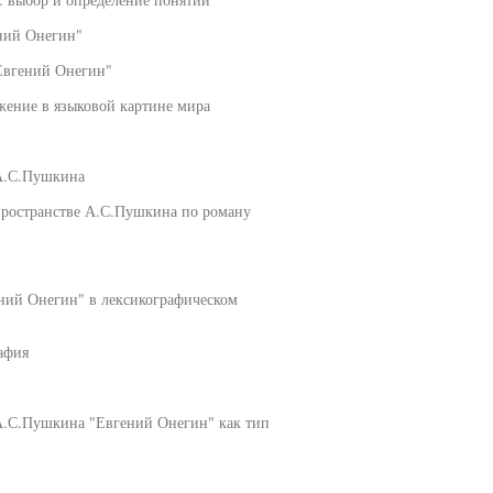
ений Онегин"
"Евгений Онегин"
ажение в языковой картине мира
 А.С.Пушкина
ространстве А.С.Пушкина по роману
ений Онегин" в лексикографическом
рафия
А.С.Пушкина "Евгений Онегин" как тип