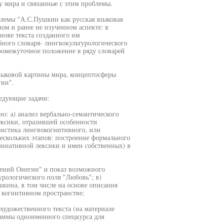
у мира и связанные с этим проблемы.
блемы "А.С.Пушкин как русская языковая
ом и ранее не изученном аспекте: в
нове текста созданного им
бного словаря- лингвокультурологического
ромежуточное положение в ряду словарей
зыковой картины мира, концептосферы
гин".
едующие задачи:
о: а) анализ вербально-семантического
ексики, отразившей особенности
ристика лингвокогнитивного, или
нескольких этапов: построение формального
инативной лексики и имен собственных) в
гений Онегин" и показ возможного
урологического поля "Любовь"; в)
кина, в том числе на основе описания
 когнитивном пространстве;
художественного текста (на материале
аммы одноименного спецкурса для