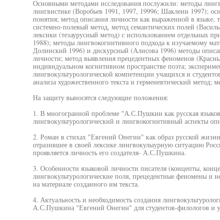
Основными методами исследования послужили: методы лингв
лингвистике (Воробьев 1991, 1997, 19996; Шаклеин 1997); ос
понятия; метод описания личности как выраженной в языке, т
системно-полевый метод, метод семантических полей (Василь
лексики (тезаурусный метод) с использованием отдельных при
1988); методы лингвокогнитивного подхода к изучаемому мат
Долинский 1996) и дискурсный (Алисова 1996) методы описа
личности; метод выявления прецедентных феноменов (Красных,
индивидуальном когнитивном пространстве поэта; экспериме
лингвокультурологической компетенции учащихся и студентов
анализа художественного текста и герменевтический метод; 
На защиту выносятся следующие положения:
1. В многогранной проблеме "А.С.Пушкин как русская языко
лингвокультурологический и лингвокогнитивный аспекты опи
2. Роман в стихах "Евгений Онегин" как образ русской жизн
отразившее в своей лексике лингвокулыурную ситуацию России
проявляется личность его создателя- А.С.Пушкина.
3. Особенности языковой личности писателя (концепты, конц
лингвокультурологические поля, прецедентные феномены и н
на материале созданного им текста.
4. Актуальность и необходимость создания лингвокультуроло
А.С.Пушкина "Евгений Онегин" для студентов-филологов и уч