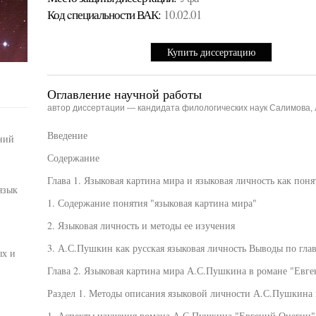
Код cпециальности ВАК:
10.02.01
Купить диссертацию
Оглавление научной работы
автор диссертации — кандидата филологических наук Салимова,
Введение
ний
Содержание
Глава 1. Языковая картина мира и языковая личность как пон
язык
1. Содержание понятия "языковая картина мира"
2. Языковая личность и методы ее изучения
3. А.С.Пушкин как русская языковая личность Выводы по глав
ых и
Глава 2. Языковая картина мира А.С.Пушкина в романе "Евг
Раздел 1. Методы описания языковой личности А.С.Пушкина
1. Аспекты изучения романа А.С.Пушкина "Евгений Онегин":