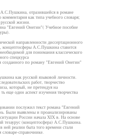
а А.С.Пушкина, отразившейся в романе
 комментария как типа учебного словаря;
 русской жизни.
на "Евгений Онегин"( Учебное пособие
уры).
тической направленности диссертационного
а, концептосферы А.С.Пушкина ставится
 необходимой для понимания классического
нного спецкурса
и созданного по роману "Евгений Онегин"
ушкина как русской языковой личности.
ледовательских работ, творчество
иза, который, не претендуя на
ть еще один аспект изучения творчества
довании послужил текст романа "Евгений
нь. Были выявлены и проанализированы
ситуации России начала XIX в. На основе
й тезаурус (концептосфера) А.С.Пушкина.
в ней реалии быта того времени стали
 словаре-справочнике.