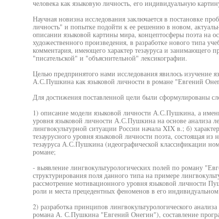
человека как языковую личность, его индивидуальную картин
Научная новизна исследования заключается в постановке про
личность" и попытке подойти к ее решению в новом, актуальн
описании языковой картины мира, концептосферы поэта на ос
художественного произведения, в разработке нового типа уче
комментария, имеющего характер тезауруса и занимающего п
"писательской" и "объяснительной" лексикографии.
Целью предпринятого нами исследования явилось изучение я
А.С.Пушкина как языковой личности в романе "Евгений Оне
Для достижения поставленной цели были сформулированы сл
1) описание модели языковой личности А.С.Пушкина, а именн
уровня языковой личности А.С.Пушкина на основе анализа л
лингвокультурной ситуации России начала XIX в.; б) характе
тезаурусного уровня языковой личности поэта, состоящая из 
тезауруса А.С.Пушкина (идеографической классификации ном
романе;
- выявление лингвокультурологических полей по роману "Ев
структурирования поля данного типа на примере лингвокульт
рассмотрение мотивационного уровня языковой личности Пуш
роли и места прецедентных феноменов в его индивидуальном
2) разработка принципов лингвокультурологического анализа 
романа А. С.Пушкина "Евгений Онегин"), составление прогр