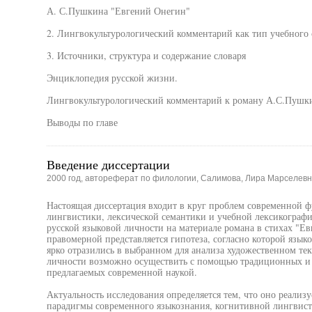
А. С.Пушкина "Евгений Онегин"
2. Лингвокультурологический комментарий как тип учебного 
3. Источники, структура и содержание словаря
Энциклопедия русской жизни.
Лингвокультурологический комментарий к роману А.С.Пушк
Выводы по главе
Введение диссертации
2000 год, автореферат по филологии, Салимова, Лира Марселев
Настоящая диссертация входит в круг проблем современной 
лингвистики, лексической семантики и учебной лексикограф
русской языковой личности на материале романа в стихах "Ев
правомерной представляется гипотеза, согласно которой языко
ярко отразились в выбранном для анализа художественном те
личности возможно осуществить с помощью традиционных и
предлагаемых современной наукой.
Актуальность исследования определяется тем, что оно реализ
парадигмы современного языкознания, когнитивной лингвис