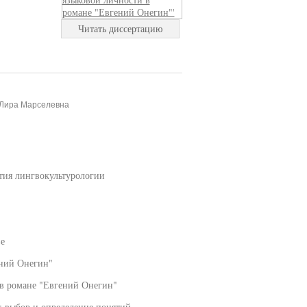
Читать диссертацию
 Лира Марселевна
ятия лингвокультурологии
е
ений Онегин"
 в романе "Евгений Онегин"
 выбор и определение понятий