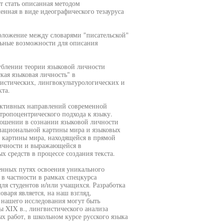
т стать описанная методом
енная в виде идеографического тезауруса
оложение между словарями "писательской"
льные возможности для описания
лублении теории языковой личности
кая языковая личность" в
истических, лингвокультурологических и
та.
пективных направлений современной
ропоцентрического подхода к языку.
тношении в сознании языковой личности
 национальной картины мира и языковых
 картины мира, находящейся в прямой
личности и выражающейся в
 средств в процессе создания текста.
енных путях освоения уникального
в частности в рамках спецкурса
ля студентов и/или учащихся. Разработка
варя является, на наш взгляд,
 нашего исследования могут быть
ы XIX в., лингвистического анализа
х работ, в школьном курсе русского языка