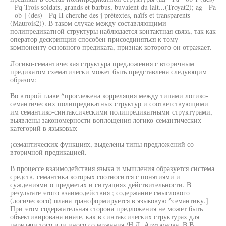
- Pq Trois soldats, grands et barbus, buvaient du lait...(Troyat2); ag - Pa
- ob ] (des) - Pq II cherche des j prétextes, naïfs et transparents
(Maurois2)). В таком случае между составляющими
полипредикатной структуры наблюдается контактная связь, так как
оператор дескрипции способен присоединяться к тому
компоненту основного предиката, признак которого он отражает.
Логико-семантическая структура предложения с вторичным
предикатом схематически может быть представлена следующим
образом:
Во второй главе ^прослежена корреляция между типами логико-
семантических полипредикатных структур и соответствующими
им семантико-синтаксическими полипредикатными структурами,
выявлены закономерности воплощения логико-семантических
категорий в языковых
¡семантических функциях, выделены типы предложений со
вторичной предикацией.
В процессе взаимодействия языка и мышления образуется система
средств, семантика которых соотносится с понятиями и
суждениями о предметах и ситуациях действительности. В
результате этого взаимодействия ; содержание смыслового
(логического) плана трансформируется в языковую ^семантику.]
При этом содержательная сторона предложения не может быть
объективирована иначе, как в синтаксических структурах для
передачи того или иного содержания /Н.Д. Арутюнова, В.В.