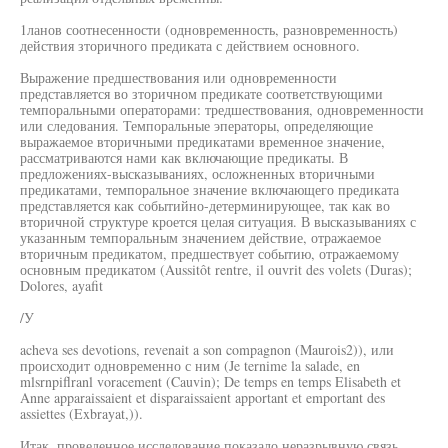
1ланов соотнесенности (одновременность, разновременность)
действия зторичного предиката с действием основного.
Выражение предшествования или одновременности
представляется во зторичном предикате соответствующими
темпоральными операторами: тредшествования, одновременности
или следования. Темпоральные эператоры, определяющие
выражаемое вторичными предикатами временное значение,
рассматриваются нами как включающие предикаты. В
предложениях-высказываниях, осложненных вторичными
предикатами, темпоральное значение включающего предиката
представляется как событийно-детерминирующее, так как во
вторичной структуре кроется целая ситуация. В высказываниях с
указанным темпоральным значением действие, отражаемое
вторичным предикатом, предшествует событию, отражаемому
основным предикатом (Aussitôt rentre, il ouvrit des volets (Duras);
Dolores, ayafit
/У
acheva ses devotions, revenait a son compagnon (Maurois2)), или
происходит одновременно с ним (Je ternime la salade, en
mlsrnpiflranl voracement (Cauvin); De temps en temps Elisabeth et
Anne apparaissaient et disparaissaient apportant et emportant des
assiettes (Exbrayat,)).
Итак, проведенное исследование показало неразрывную связь