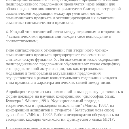
полипредикатного предложения проявляется через общий для
обоих предикатов компонент и реализуется благодаря регулярной
семантической корреляции между аргументами логико-
семантического предиката и эксплицирующими их актантами
семантико-синтаксического предиката.
4. Каждый тип логической связи между первичным и вторичным
'/ семантическими предикатами находит свое воплощение в
соответствующем;
типе синтаксических отношений; тип вторичного логико-
семантического предиката предопределяет его семантико-
синтаксическую функцию. 5. Логико-семантическое содержание
полипредикатного предложения обусловливает также специфику
его предикативной актуализации, так как персональная,
модальная и темпоральная актуализация предложения
осуществляется в рамках концептуального содержания каждого
типа предиката и характера логических связей между ними.
Апробация теоретических положений и выводов осуществлялась в
форме докладов на научных конференциях "философия. Язык.
Культура." /Минск ,1991/ "Функциональный подход в
теоретическом и прикладном языкознании" /Минск, 1992/, на
конференции аспирантов и студентов "Беларуская мова сярод
еурапейсш" /МЫск , 1992/. Работа неоднократно обсуждалась на
заседаниях кафедры лексикологии французского языка МГЛУ.
Поставленная цель и вытекающие из нее конкретные задачи