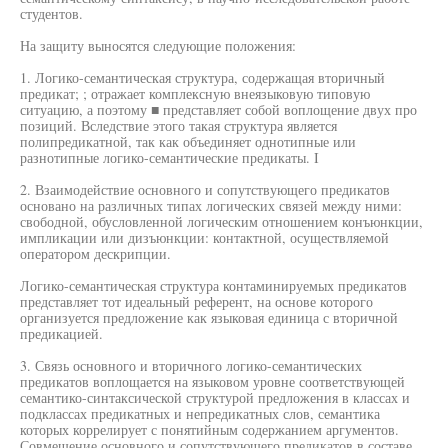
студентов.
На защиту выносятся следующие положения:
1. Логико-семантическая структура, содержащая вторичный
предикат; ; отражает комплексную внеязыковую типовую
ситуацию, а поэтому ■ представляет собой воплощение двух про
позиций. Вследствие этого такая структура является
полипредикатной, так как объединяет однотипные или
разнотипные логико-семантические предикаты. I
2. Взаимодействие основного и сопутствующего предикатов
основано на различных типах логических связей между ними:
свободной, обусловленной логическим отношением конъюнкции,
импликации или дизъюнкции: контактной, осуществляемой
оператором дескрипции.
Логико-семантическая структура контаминируемых предикатов
представляет тот идеальный референт, на основе которого
организуется предложение как языковая единица с вторичной
предикацией.
3. Связь основного и вторичного логико-семантических
предикатов воплощается на языковом уровне соответствующей
семантико-синтаксической структурой предложения в классах и
подклассах предикатных и непредикатных слов, семантика
которых коррелирует с понятийным содержанием аргументов.
Совмещение основного и сопутствующего предикатов в составе