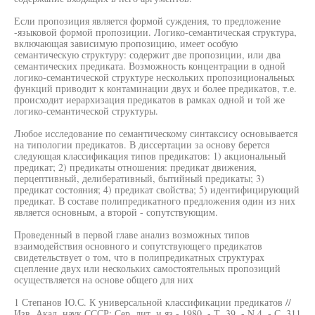
Если пропозиция является формой суждения, то предложение
-языковой формой пропозиции. Логико-семантическая структура,
включающая зависимую пропозицию, имеет особую
семантическую структуру: содержит две пропозиции, или два
семантических предиката. Возможность концентрации в одной
логико-семантической структуре нескольких пропозициональных
функций приводит к контаминации двух и более предикатов, т.е.
происходит иерархизация предикатов в рамках одной и той же
логико-семантической структуры.
Любое исследование по семантическому синтаксису основывается
на типологии предикатов. В диссертации за основу берется
следующая классификация типов предикатов: 1) акциональный
предикат; 2) предикаты отношения: предикат движения,
перцептивный, делиберативный, бытийный предикаты; 3)
предикат состояния; 4) предикат свойства; 5) идентифицирующий
предикат. В составе полипредикатного предложения один из них
является основным, а второй - сопутствующим.
Проведенный в первой главе анализ возможных типов
взаимодействия основного и сопутствующего предикатов
свидетельствует о том, что в полипредикатных структурах
сцепление двух или нескольких самостоятельных пропозиций
осуществляется на основе общего для них
1 Степанов Ю.С. К универсальной классификации предикатов //
Изв. Акад. наук СССР: Сер. лит. и яз.- 1980. - Т. 39. - N 4. - С. 311