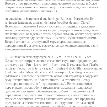
Вместе с тем происходит включение частного признака в более
общее содержание, а поэтому сопутствующий предикат связан с
основным отношениями включения.
en entendant le battement d'une horloge (Boileau - Narcejac!); Ils
revinrent lentement, aspirant de larges bouffées de nuit (Clavelj).
Исходным предметом I мысли основного предиката движения
является агентив, а сопутствующего ; перцептивного предиката -
экслериенсив, вследствие этого первые актанты обоих предикатов
эксплицируются одушевленными именами существительными.
Второй актант сопутствующей структуры, эксплицируя
перцептивный аргумент, выражается как одушевленными, так и
неодушевленными именами.
2) Синтаксическая структура N1a - Vm - Adv с (N1a) - Vper -
N2a/ab эксплицирует логико-семантическую полипредикатную
структуру ag - Pm - loe <- (ex) - Pper - per: Il retourna dans l'herbe,
respirant l'odeur de la terre (Sagan^); Bertrand d'Ouville, apercevant au
fond d'un salon M-me de Vence at le sous-prefet, se dirigea vers eux
(Maurois^). Глаголы-предикаторы основной структуры содержат
сему "агентивность" и "локативность", а вторичной - сему
"экспериенсивность" и "перцептивность". Вследствие этого
первая валентность обоих предикатов выражена подклассом
одушевленных имен, обозначающих субъект предложения. В
первичном предикате это субъект движения, а во вторичном -
субъект восприятия. Вторая валентность основного предиката
представлена обстоятельственной конструкцией, означающей
место или направление движения субъекта, а сопутствующего