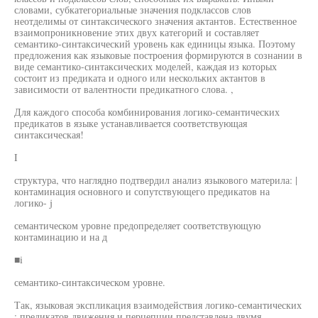
словами, субкатегориальные значения подклассов слов
неотделимы от синтаксического значения актантов. Естественное
взаимопроникновение этих двух категорий и составляет
семантико-синтаксический уровень как единицы языка. Поэтому
предложения как языковые построения формируются в сознании в
виде семантико-синтаксических моделей, каждая из которых
состоит из предиката и одного или нескольких актантов в
зависимости от валентности предикатного слова. ,
Для каждого способа комбинирования логико-семантических
предикатов в языке устанавливается соответствующая
синтаксическая!
I
структура, что наглядно подтвердил анализ языкового материла: |
контаминация основного и сопутствующего предикатов на
логико- j
семантическом уровне предопределяет соответствующую
контаминацию и на д
■i
семантико-синтаксическом уровне.
Так, языковая экспликация взаимодействия логико-семантических
; предикатов движения и перцепции представлена двумя