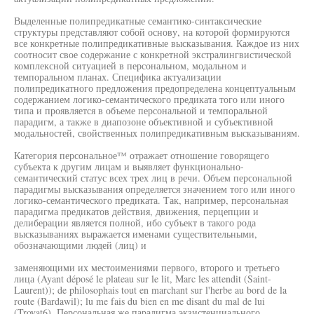
Выделенные полипредикатные семантико-синтаксические
структуры представляют собой основу, на которой формируются
все конкретные полипредикативные высказывания. Каждое из них
соотносит свое содержание с конкретной экстралингвистической
комплексной ситуацией в персональном, модальном и
темпоральном планах. Специфика актуализации
полипредикатного предложения предопределена концептуальным
содержанием логико-семантического предиката того или иного
типа и проявляется в объеме персональной и темпоральной
парадигм, а также в диапозоне объективной и субъективной
модальностей, свойственных полипредикативным высказываниям.
Категория персональное™ отражает отношение говорящего
субъекта к другим лицам и выявляет функционально-
семантический статус всех трех лиц в речи. Объем персональной
парадигмы высказывания определяется значением того или иного
логико-семантического предиката. Так, например, персональная
парадигма предикатов действия, движения, перцепции и
делиберации является полной, ибо субъект в такого рода
высказываниях выражается именами существительными,
обозначающими людей (лиц) и
заменяющими их местоимениями первого, второго и третьего
лица (Ayant déposé le plateau sur le lit, Marc les attendit (Saint-
Laurent)); de philosophais tout en marchant sur l'herbe au bord de la
route (Bardawil); lu me fais du bien en me disant du mal de lui
(Troyat6). Персональная же парадигма экзистенциального