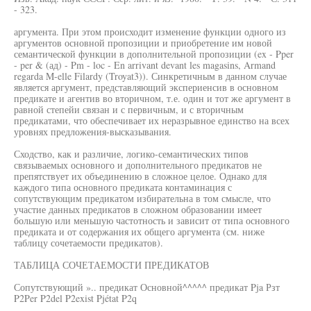
- 323.
аргумента. При этом происходит изменение функции одного из
аргументов основной пропозиции и приобретение им новой
семантической функции в дополнительной пропозиции (ex - Pper
- per & (ад) - Pm - loc - En arrivant devant les magasins, Armand
regarda M-elle Filardy (Troyat3)). Синкретичным в данном случае
является аргумент, представляющий экспериенсив в основном
предикате и агентив во вторичном, т.е. один и тот же аргумент в
равной степейи связан и с первичным, и с вторичным
предикатами, что обеспечивает их неразрывное единство на всех
уровнях предложения-высказывания.
Сходство, как и различие, логико-семантических типов
связываемых основного и дополнительного предикатов не
препятствует их объединению в сложное целое. Однако для
каждого типа основного предиката контаминация с
сопутствующим предикатом избирательна в том смысле, что
участие данных предикатов в сложном образовании имеет
большую или меньшую частотность и зависит от типа основного
предиката и от содержания их общего аргумента (см. ниже
таблицу сочетаемости предикатов).
ТАБЛИЦА СОЧЕТАЕМОСТИ ПРЕДИКАТОВ
Сопутствующий ».. предикат Основной^^^^^ предикат Pja Рзт
P2Per P2del P2exist Pjétat P2q