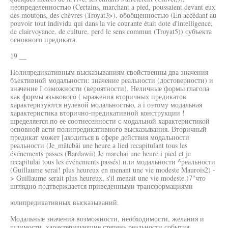
неопределенностью (Certains, marchant a pied, poussaient devant eux
des moutons, des chèvres (Troyat3>), обобщенностью (En accédant au
pouvoir tout individu qui dans la vie courante était dote d'intelligence,
de clairvoyance, de culture, perd le sens commun (Troyat5)) субъекта
основного предиката.
19 __
Полилредикативным высказываниям свойственны два значения
бъективной модальности: значение реальности (достоверности) и
значение I озможности (вероятности). Неличные формы глагола
как формы языкового ( ыражения вторичных предикатов
характеризуются нулевой модальностью, a i оэтому модальная
характеристика вторично-предикативной конструкции !
шределяется по ее соотнесенности с модальной характеристикой
основной асти полипредикативного высказывания. Вторичный
предикат может [аходиться в сфере действия модальности
реальности (Je_mâtcbâi une heure а lied recapitulant tous les
événements passes (Bardawii) Je marchai une heure i pied et je
recapitulai tous les événements passés) или модальности ^реальности
(Guillaume serai! plus heureux en menant une vie modeste Maurois2) -
> Guillaume serait plus heureux, s'il menait une vie modeste.)7"что
шглядно подтверждается приведенными трансформациями
юлипредикативных высказываний.
Модальные значения возможности, необходимости, желания и
шдимости, характеризующие степень реальности события,