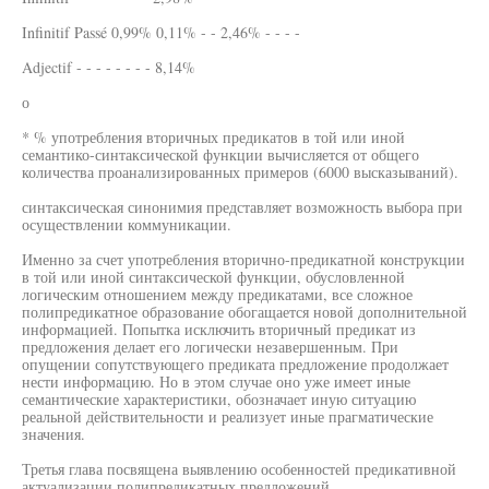
Infinitif Passé 0,99% 0,11% - - 2,46% - - - -
Adjectif - - - - - - - - 8,14%
о
* % употребления вторичных предикатов в той или иной
семантико-синтаксической функции вычисляется от общего
количества проанализированных примеров (6000 высказываний).
синтаксическая синонимия представляет возможность выбора при
осуществлении коммуникации.
Именно за счет употребления вторично-предикатной конструкции
в той или иной синтаксической функции, обусловленной
логическим отношением между предикатами, все сложное
полипредикатное образование обогащается новой дополнительной
информацией. Попытка исключить вторичный предикат из
предложения делает его логически незавершенным. При
опущении сопутствующего предиката предложение продолжает
нести информацию. Но в этом случае оно уже имеет иные
семантические характеристики, обозначает иную ситуацию
реальной действительности и реализует иные прагматические
значения.
Третья глава посвящена выявлению особенностей предикативной
актуализации полипредикатных предложений.