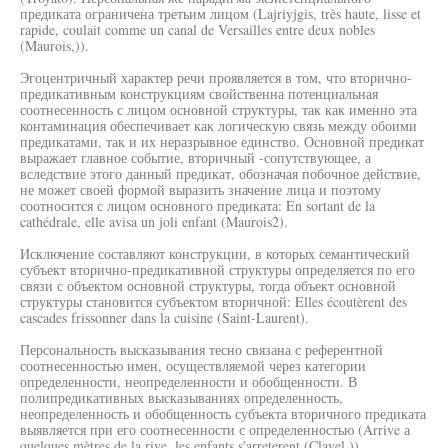
предиката ограничена третьим лицом (Lajriyjgis, très haute, lisse et
rapide, coulait comme un canal de Versailles entre deux nobles
(Maurois,)).
Эгоцентричный характер речи проявляется в том, что вторично-
предикативным конструкциям свойственна потенциальная
соотнесенность с лицом основной структуры, так как именно эта
контаминация обеспечивает как логическую связь между обоими
предикатами, так и их неразрывное единство. Основной предикат
выражает главное событие, вторичный -сопутствующее, а
вследствие этого данный предикат, обозначая побочное действие,
не может своей формой выразить значение лица и поэтому
соотносится с лицом основного предиката: En sortant de la
cathédrale, elle avisa un joli enfant (Maurois2).
Исключение составляют конструкции, в которых семантический
субъект вторично-предикативной структуры определяется по его
связи с объектом основной структуры, тогда объект основной
структуры становится субъектом вторичной: Elles écoutèrent des
cascades frissonner dans la cuisine (Saint-Laurent).
Персональность высказывания тесно связана с референтной
соотнесенностью имен, осуществляемой через категории
определенности, неопределенности и обобщенности. В
полипредикативных высказываниях определенность,
неопределенность и обобщенность субъекта вторичного предиката
выявляется при его соотнесенности с определенностью (Arrive а
quelques mètres de la rive, les enfants s'arreterent (Clavel,)),