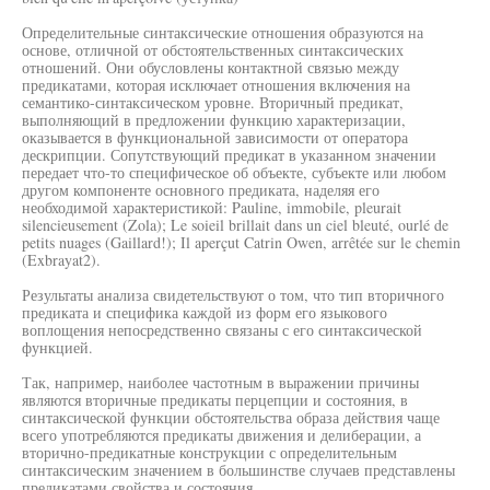
Определительные синтаксические отношения образуются на
основе, отличной от обстоятельственных синтаксических
отношений. Они обусловлены контактной связью между
предикатами, которая исключает отношения включения на
семантико-синтаксическом уровне. Вторичный предикат,
выполняющий в предложении функцию характеризации,
оказывается в функциональной зависимости от оператора
дескрипции. Сопутствующий предикат в указанном значении
передает что-то специфическое об объекте, субъекте или любом
другом компоненте основного предиката, наделяя его
необходимой характеристикой: Pauline, immobile, pleurait
silencieusement (Zola); Le soieil brillait dans un ciel bleuté, ourlé de
petits nuages (Gaillard!); Il aperçut Catrin Owen, arrêtée sur le chemin
(Exbrayat2).
Результаты анализа свидетельствуют о том, что тип вторичного
предиката и специфика каждой из форм его языкового
воплощения непосредственно связаны с его синтаксической
функцией.
Так, например, наиболее частотным в выражении причины
являются вторичные предикаты перцепции и состояния, в
синтаксической функции обстоятельства образа действия чаще
всего употребляются предикаты движения и делиберации, а
вторично-предикатные конструкции с определительным
синтаксическим значением в большинстве случаев представлены
предикатами свойства и состояния.