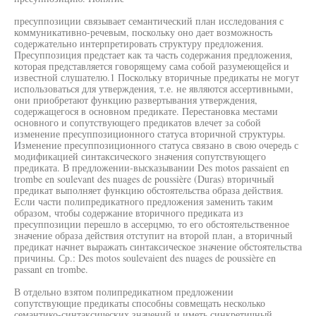
пресуппозиции связывает семантический план исследования с
коммуникативно-речевым, поскольку оно дает возможность
содержательно интерпретировать структуру предложения.
Пресуппозиция предстает как та часть содержания предложения,
которая представляется говорящему сама собой разумеющейся и
известной слушателю.1 Поскольку вторичные предикаты не могут
использоваться для утверждения, т.е. не являются ассертивными,
они приобретают функцию развертывания утверждения,
содержащегося в основном предикате. Перестановка местами
основного и сопутствующего предикатов влечет за собой
изменение пресуппозиционного статуса вторичной структуры.
Изменение пресуппозиционного статуса связано в свою очередь с
модификацией синтаксического значения сопутствующего
предиката. В предложении-высказывании Des motos passaient en
trombe en soulevant des nuages de poussière (Duras) вторичный
предикат выполняет функцию обстоятельства образа действия.
Если части полипредикатного предложения заменить таким
образом, чтобы содержание вторичного предиката из
пресуппозиции перешло в ассерцмю, то его обстоятельственное
значение образа действия отступит на второй план, а вторичный
предикат начнет выражать синтаксическое значение обстоятельства
причины. Ср.: Des motos soulevaient des nuages de poussière en
passant en trombe.
В отдельно взятом полипредикатном предложении
сопутствующие предикаты способны совмещать несколько
семантико-синтаксических значений и иметь синкретичный