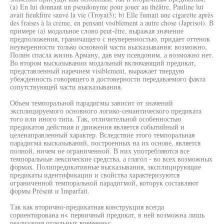
(a) En lui donnant un pseudonyme pour jouer au théâtre, Pauline lui
avait fieukfitre sauvé la vie (Troyat3); b) Elle fumait une cigarette après
des fraises à la creme, en pensant visiblement a autre chose (Japrisot). В
примере (a) модальное слово peut-être, выражая значение
предположения, граничащего с неуверенностью, придает оттенок
неуверенности только основной части высказывания: возможно,
Полин спасла жизнь Арману, дав ему псевдоним, а возможно нет.
Во втором высказывании модальный включающий предикат,
представленный наречием visiblement, выражает твердую
убежденность говорящего в достоверности передаваемого факта
сопутствующей части высказывания.
Объем темпоральной парадигмы зависит от значений
эксплицируемого основного логико-семантического предиката
того или иного типа. Так, отличительной особенностью
предикатов действия и движения является событийный и
целенаправленный характер. Вследствие этого темпоральная
парадигма высказываний, построенных на их основе, является
полной, ничем не ограниченной. В них употребляются все
темпоральные лексические средства, а глагол - во всех возможных
формах. Полипредикативные высказывания, эксплицирующие
предикаты идентификации и свойства характеризуются
ограниченной темпоральной парадигмой, которук составляют
формы Présent и Imparfait.
Так как вторично-предикатная конструкция всегда
сориентирована н< первичный предикат, в ней возможна лишь
реализация отдельных временны: