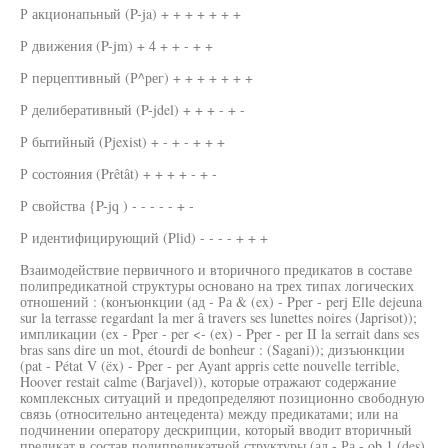
Р акционапьный (P-ja) + + + + + + +
Р движения (P-jm) + 4 + + - + +
Р перцептивный (Р^рег) + + + + + + +
Р делиберативный (P-jdel) + + + - + -
Р бытийный (Pjexist) + - + - + + +
Р состояния (Prêtât) + + + + - + -
Р свойства {P-jq ) - - - - - + -
Р идентифицирующий (Plid) - - - - + + +
Взаимодействие первичного и вторичного предикатов в составе
полипредикатной структуры основано на трех типах логических
отношений : (конъюнкции (ад - Ра & (ex) - Pper - perj Elle dejeuna
sur la terrasse regardant la mer â travers ses lunettes noires (Japrisot));
импликации (ex - Pper - per <- (ex) - Pper - per II la serrait dans ses
bras sans dire un mot, étourdi de bonheur : (Sagani)); дизъюнкции
(pat - Pétat V (ëx) - Pper - per Ayant appris cette nouvelle terrible,
Hoover restait calme (Barjavel)), которые отражают содержание
комплексных ситуаций и предопределяют позиционно свободную
связь (относительно антецедента) между предикатами; или на
подчинении оператору дескрипции, который вводит вторичный
предикат в состав полипредикатной структуры (ад - Ра - ob 1 (des)