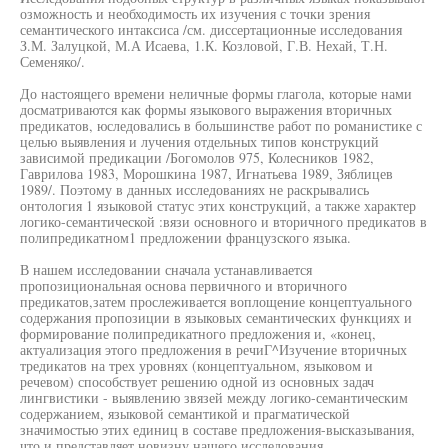
озможность и необходимость их изучения с точки зрения
семантического интаксиса /см. диссертационные исследования
З.М. Залуцкой, М.А Исаева, 1.К. Козловой, Г.В. Нехай, Т.Н.
Семеняко/.
До настоящего времени неличные формы глагола, которые нами
досматриваются как формы языкового выражения вторичных
предикатов, юследовались в большинстве работ по романистике с
целью выявления и лучения отдельных типов конструкций
зависимой предикации /Богомолов 975, Колесников 1982,
Гаврилова 1983, Морошкина 1987, Игнатьева 1989, Зяблицев
1989/. Поэтому в данных исследованиях не раскрывались
онтология 1 языковой статус этих конструкций, а также характер
логико-семантической :вязи основного и вторичного предикатов в
полипредикатном1 предложении французского языка.
В нашем исследовании сначала устанавливается
пропозициональная основа первичного и вторичного
предикатов,затем прослеживается воплощение концептуального
содержания пропозиции в языковых семантических функциях и
формирование полипредикатного предложения и, «конец,
актуализация этого предложения в речиГ^Изучение вторичных
тредикатов на трех уровнях (концептуальном, языковом и
речевом) способствует решению одной из основных задач
лингвистики - выявлению звязей между логико-семантическим
содержанием, языковой семантикой и прагматической
значимостью этих единиц в составе предложения-высказывания,
что и представляет новизну нашего исследования.