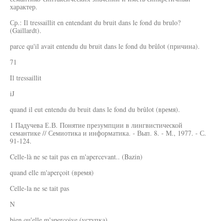
характер.
Ср.: Il tressaillit en entendant du bruit dans le fond du brulo?
(Gaillardt).
parce qu'il avait entendu du bruit dans le fond du brûlot (причина).
71
Il tressaillit
iJ
quand il eut entendu du bruit dans le fond du brûlot (время).
1 Падучева Е.В. Понятие презумпции в лингвистической
семантике // Семиотика и информатика. - Вып. 8. - М., 1977. - С.
91-124.
Celle-là ne se tait pas en m'apercevant.. (Bazin)
quand elle m'aperçoit (время)
Celle-la ne se tait pas
N
bien qu'elle m'aperçoive (уступка)