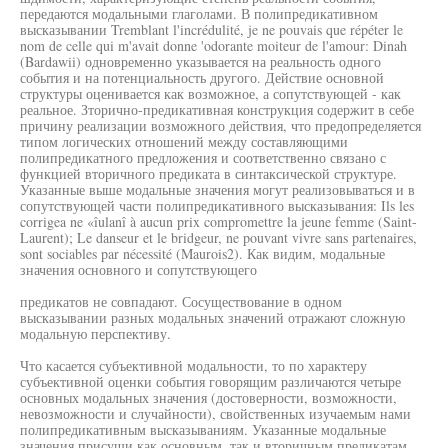
передаются модальными глаголами. В полипредикативном
высказывании Tremblant l'incrédulité, je ne pouvais que répéter le
nom de celle qui m'avait donne 'odorante moiteur de l'amour: Dinah
(Bardawii) одновременно указывается на реальность одного
события и на потенциальность другого. Действие основной
структуры оценивается как возможное, а сопутствующей - как
реальное. Зторично-предикативная конструкция содержит в себе
причину реализации возможного действия, что предопределяется
типом логических отношений между составляющими
полипредикатного предложения и соответственно связано с
функцией вторичного предиката в синтаксической структуре.
Указанные выше модальные значения могут реализовываться и в
сопутствующей части полипредикативного высказывания: Ils les
corrigea ne «îulanî à aucun prix compromettre la jeune femme (Saint-
Laurent); Le danseur et le bridgeur, ne pouvant vivre sans partenaires,
sont sociables par nécessité (Maurois2). Как видим, модальные
значения основного и сопутствующего
предикатов не совпадают. Сосуществование в одном
высказывании разных модальных значений отражают сложную
модальную перспективу.
Что касается субъективной модальности, то по характеру
субъективной оценки события говорящим различаются четыре
основных модальных значения (достоверности, возможности,
невозможности и случайности), свойственных изучаемым нами
полипредикативным высказываниям. Указанные модальные
значения присущи как основным, так и вторичным предикатам,