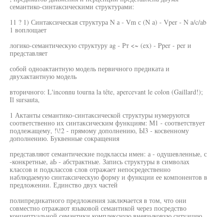
семантико-синтаксическими структурами:
11 ? 1) Синтаксическая структура N а - Vm с (N а) - Vper - N a/c/ab
1 воплощает
логико-семантическую структуру ag - Рт <~ (ex) - Pper - per и
представляет
собой одноактантную модель первичного предиката и
двухактантную модель
вторичного: L'inconnu tourna la tête, apercevant le colon (Gaillard!);
Il sursauta,
1 Актанты семантико-синтаксической структуры нумеруются
соответственно их синтаксическим функциям: М1 - соответствует
подлежащему, !\!2 - прямому дополнению, Ы3 - косвенному
дополнению. Буквенные сокращения
представляют семантические подклассы имен: а - одушевленные, с
-конкретные, аЬ - абстрактные. Запись структуры в символах
классов и подклассов слов отражает непосредественно
наблюдаемую синтаксическую форму и функции ее компонентов в
предложении. Единство двух частей
полипредикатного предложения заключается в том, что они
совместно отражают языковой семантикой через посредство
концептуальной семантики комплексную внеязыковую ситуацию.