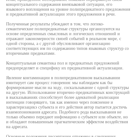
концептуального содержания внеязыковой ситуации, его
языкового воплощения на уровне полипредикатного предложения
и предикативной актуализации этого предложения в речи.
Полученные результаты убеждают в том, что логико-
семантические полипредикатные структуры организуются на
основе определенных смысловых и логических отношений и
отражают закономерности связей событий в реальном мире, с
одной стороны, а с другой обусловливают организацию
соответствующих им по содержанию типов языковых структур со
вторичными предикатами.
Концептуальная семантика пол и предикатных предложений
предопределяет и специфику их предикативной актуализации.
Явление контаминации в полипредикативном высказывании
имитирует сам процесс говорения: мы наблюдаем как бы
формирование мысли на ходу, соскальзывание с одной структуры
на другую. Использование вторично-предикативных конструкций
в высказываниях способствует более адекватной реализации
интенции говорящего, так как именно через пояснение и
характеризацикэ субъекта и его действия автор пытается достичь
взаимопонимания адресата. Подобного рода высказывания не
только объемно передают инфомацию о субъекте или объекте, но
и обладают повышенным прагматическим эффектом воздействия
на адресата.
Основные положения диссертации отражены в следующих