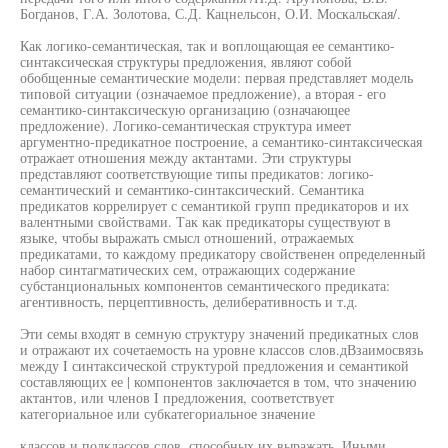
Богданов, Г.А. Золотова, С.Д. Кацнельсон, О.И. Москальская/.
Как логико-семантическая, так и воплощающая ее семантико-
синтаксическая структуры предложения, являют собой
обобщенные семантические модели: первая представляет модель
типовой ситуации (означаемое предложение), а вторая - его
семантико-синтаксическую организацию (означающее
предложение). Логико-семантическая структура имеет
аргументно-предикатное построение, а семантико-синтаксическая
отражает отношения между актантами. Эти структуры
представляют соответствующие типы предикатов: логико-
семантический и семантико-синтаксический. Семантика
предикатов коррелирует с семантикой групп предикаторов и их
валентными свойствами. Так как предикаторы существуют в
языке, чтобы выражать смысл отношений, отражаемых
предикатами, то каждому предикатору свойственен определенный
набор синтагматических сем, отражающих содержание
субстанциональных компонентов семантического предиката:
агентивность, перцептивность, делиберативность и т.д.
Эти семы входят в семную структуру значений предикатных слов
и отражают их сочетаемость на уровне классов слов.дВзаимосвязь
между I синтаксической структурой предложения и семантикой
составляющих ее | компонентов заключается в том, что значению
актантов, или членов I предложения, соответствует
категориальное или субкатегориальное значение
классов и подклассов слов, способных их выражать. Иными