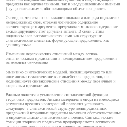
предиката как одушевленными, так и неодушевленными именами
{ существительными, обозначающими объект восприятия.
Очевидно, что семантика каждого подкласса или ряда подклассов
непредикатных слов, отражая логическое содержание
соответствующего аргумента, представляет языковое содержание
эксплицирующего этот аргумент актанта. В связи с этим
подклассы слов рассматриваются нами как структурные
синтаксические элементы, формирующие предложение, как
единицу языка.
Изменение иерархических отношений между логико-
семантическими предикатами в полипредикатном предложении
не изменяет наполнение
семантико-синтаксических моделей, эксплицирующих то или
иное логико-семантическое взаимодействие предикатов, но
модифицирует синтаксические отношения между первичным и
вторичным предикатами.
Важным является и установление синтаксической функции
вторичных предикатов. Анализ материала и опора на имеющиеся
результаты прежних исследований позволяет установить
следующее: в синтаксической структуре полипредикатных
предложений вторичные предикаты выражают обстоятельственные
и определительные синтаксические значения. Синтаксические
функции вторичных предикатов предопределяются логическим
отношением между основным и вторичным предикатами.