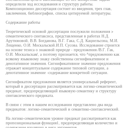
определили ход исследования и структуру работы.
Композиционно диссертация состоит из введения, трех глав,
заключения, библиографии, списка цитируемой литературы.
Содержание работы
Теоретической основой диссертации послужили положения >
семантического синтаксиса, представленные в работах Н.Д.
Арутюновой, В.В. Богданова, В.Г. Гака, С.Д. Кацнельсона, М.И.
Лещенко, О.И. Москальской.И.П. Сусова. Исследование строится
на основе тезиса о знаковой природе - предложения /В.Г. Гак,
О.И. Москальская/, а поэтому признается, что ^предложению как
всякому языковому знаку свойственны сигнификативное и
денотативное значения. Сигнификативное значение предложения
отражает концептуальное содержание типовой ситуации, а
денотативное значение -содержание конкретной ситуации.
Сигнификатом предложения является универсальный референт,
который в диссертации рассматривается как логико-семантический
предикат, предопределяющий языковую семантику и структуру
синтаксического предиката.
В связи с этим в нашем исследовании представлено два вида
предикатов: логико-семантический и семантико-синтаксический.
На логико-семантическом уровне предикат рассматривается как
пропозициональная функция1, предопределяющая количество и
содержание входящих в него аргументов.