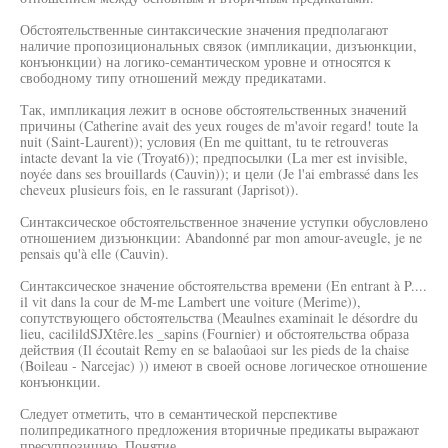
Обстоятельственные синтаксические значения предполагают
наличие пропозициональных связок (импликации, дизъюнкции,
конъюнкции) на логико-семантическом уровне и относятся к
свободному типу отношений между предикатами.
Так, импликация лежит в основе обстоятельственных значений
причины (Catherine avait des yeux rouges de m'avoir regard! toute la
nuit (Saint-Laurent)); условия (En me quittant, tu te retrouveras
intacte devant la vie (Troyat6)); предпосылки (La mer est invisible,
noyée dans ses brouillards (Cauvin)); и цели (Je l'ai embrassé dans les
cheveux plusieurs fois, en le rassurant (Japrisot)).
Синтаксическое обстоятельственное значение уступки обусловлено
отношением дизъюнкции: Abandonné par mon amour-aveugle, je ne
pensais qu'à elle (Cauvin).
Синтаксическое значение обстоятельства времени (En entrant à P....
il vit dans la cour de M-me Lambert une voiture (Merime)),
сопутствующего обстоятельства (Meaulnes examinait le désordre du
lieu, cacilildSJXtêre.les _sapins (Fournier) и обстоятельства образа
действия (Il écoutait Remy en se balaoûaoi sur les pieds de la chaise
(Boileau - Narcejac) )) имеют в своей основе логическое отношение
конъюнкции.
Следует отметить, что в семантической перспективе
полипредикатного предложения вторичные предикаты выражают
пресуппозицию. Понятие