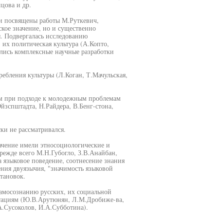
цова и др.
и посвящены работы М.Руткевич,
ское значение, но и существенно
. Подвергалась исследованию
их политическая культура (А.Копто,
лись комплексные научные разработки
ебления культуры (Л.Коган, Т.Мачульская,
м при подходе к молодежным проблемам
йзспштадта, Н.Райдера, В.Бенг-стона,
ки не рассматривался.
ачение имели этносоциологические и
режде всего М.Н.Губогло, З.В.Анайбан,
 языковое поведение, соотнесение знания
ения двуязычия, "значимость языковой
тановок.
самосознанию русских, их социальной
нтациям (Ю.В.Арутюнян, Л.М.Дробиже-ва,
А.Сусоколов, И.А.Субботина).