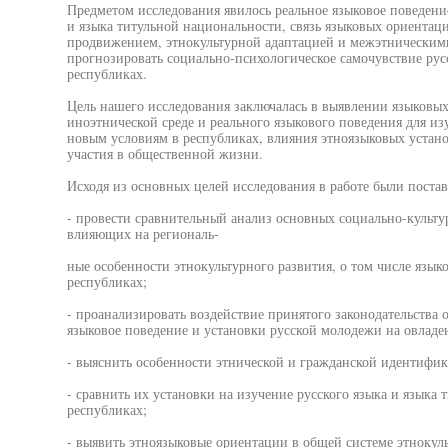
Предметом исследования явилось реальное языковое поведение
и языка титульной национальности, связь языковых ориента
продвижением, этнокультурной адаптацией и межэтнически
прогнозировать социально-психологическое самочувствие рус
республиках.
Цель нашего исследования заключалась в выявлении языковы
иноэтнической среде и реального языкового поведения для и
новым условиям в республиках, влияния этноязыковых устано
участия в общественной жизни.
Исходя из основных целей исследования в работе были поста
- провести сравнительный анализ основных социально-культу
влияющих на региональ-
ные особенности этнокультурного развития, о том числе язы
республиках;
- проанализировать воздействие принятого законодательства 
языковое поведение и установки русской молодежи на овладен
- выяснить особенности этнической и гражданской идентифи
- сравнить их установки на изучение русского языка и языка
республиках;
- выявить этноязыковые ориентации в общей системе этноку