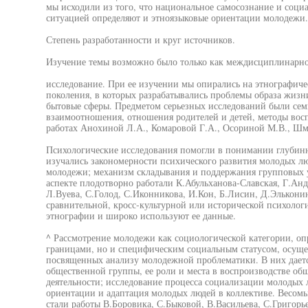
мы исходили из того, что национальное самосознание и соци
ситуацией определяют и этноязыковые ориентации молодежи.
Степень разработанности и круг источников.
Изучение темы возможно было только как междисциплинарн
исследование. При ее изучении мы опирались на этнографич
поколения, в которых разрабатывались проблемы образа жизни
бытовые сферы. Предметом серьезных исследований были сем
взаимоотношения, отношения родителей и детей, методы восп
работах Анохиной Л.А., Комаровой Г.А., Осориной М.В., Шм
Психологические исследования помогли в понимании глубинн
изучались закономерности психического развития молодых л
молодежи; механизм складывания и поддержания групповых у
аспекте плодотворно работали К.Абульханова-Славская, Г.Анд
Л.Вуева, С.Голод, С.Иконникова, И.Кон, Б.Лисин, Д.Эльконин
сравнительной, кросс-культурной или исторической психолог
этнографии и широко используют ее данные.
^ Рассмотрение молодежи как социологической категории, оп
границами, но и специфическим социальным статусом, осущес
посвященных анализу молодежной проблематики. В них дает
общественной группы, ее роли и места в воспроизводстве общ
деятельности; исследование процесса социализации молодых
ориентации и адаптация молодых людей в коллективе. Весомы
стали работы В.Боровика, С.Быковой, В.Васильева, С.Григорье