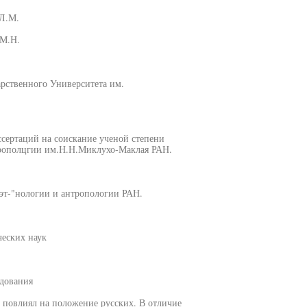
 Л.М.
 М.Н.
рственного Университета им.
ссертаций на соискание ученой степени
трополцгии им.Н.Н.Миклухо-Маклая РАН.
 эт-"нологии и антропологии РАН.
ческих наук
дования
 повлиял на положение русских. В отличие