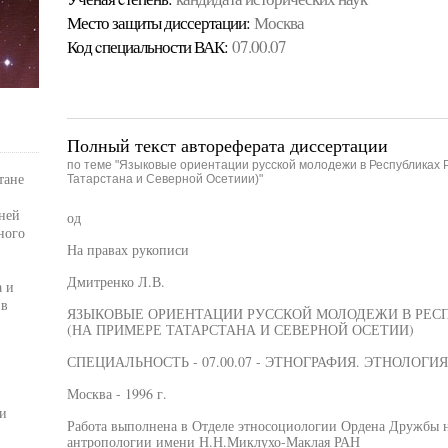
Место защиты диссертации:
Москва
Код cпециальности ВАК:
07.00.07
Полный текст автореферата диссертации
по теме "Языковые ориентации русской молодежи в Республиках 
тане
Татарстана и Северной Осетиии)"
ней
од
ного
На правах рукописи
Дмитренко Л.В.
а и
 в
ЯЗЫКОВЫЕ ОРИЕНТАЦИИ РУССКОЙ МОЛОДЕЖИ В РЕС
(НА ПРИМЕРЕ ТАТАРСТАНА И СЕВЕРНОЙ ОСЕТИИ)
СПЕЦИАЛЬНОСТЬ - 07.00.07 - ЭТНОГРАФИЯ. ЭТНОЛОГ
Москва - 1996 г.
и
Работа выполнена в Отделе этносоциологии Ордена Дружбы н
антропологии имени Н.Н.Миклухо-Маклая РАН