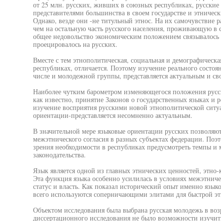
от 25 млн. русских, живших в союзных республиках, русские
представителями большинства в своем государстве и этничес
Однако, везде они -не титульный этнос. На их самочувствие 
чем на остальную часть русского населения, проживающую в с
общее недовольство экономическим положением связывалось с
проецировалось на русских.
Вместе с тем этнополитическая, социальная и демографическа
республиках, отличается. Поэтому изучение реального состоя
числе и молодежной группы, представляется актуальным и с
Наиболее чутким барометром изменяющегося положения русс
как известно, принятие Законов о государственных языках и 
изучение восприятия русскими новой этнополитической ситу
ориентации-представляется несомненно актуальным.
В значительной мере языковые ориентации русских позволяю
межэтнического согласия в разных субъектах федерации. Поэт
зрения необходимости в республиках предусмотреть темпы и 
законодательства.
Язык является одной из главных этнических ценностей, этн
Эта функция языка особенно усилилась в условиях межэтниче
статус и власть. Как показал исторический опыт именно язык
всего используются соперничающими элитами для быстрой э
Объектом исследования была выбрана русская молодежь в возр
диссертационного исследования не было возможности изучит