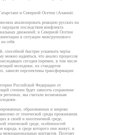
Татарстане и Северной Осетии (Алания).
зволяла анализировать реакцию русских на
е ощущали последствия конфликта
ональных движений; в Северной Осетии
ориентации в ситуации межгруппового
на себя.
, способной быстрее усваивать черты
му можно надеяться, что анализ процессов
оисходящих сегодня перемен, в том числе
нтаций молодежи, их стандартов
их, зависят перспективы трансформации
ритории Российской Федерации от
ющей степени будет зависеть сохранение
 в регионах, мы считали возможным
молодежи.
зированных, образованных и широко
висимо от этнической среды проживания.
их в своей и иноэтничной среде,
ной этнической среде, особенностей
я народа, в среде которого они живут, и
ра межнациональных контактов. Поэтому