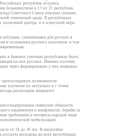
 Российских республик остались
ким большинством в 13 из 21 республик.
распад Советского Союза повлиял сильнее,
воей этнической среде. В республиках
 политикой центра, и в известной мере,
я ситуация, сложившаяся для русских в
ния и положения русского населения, в том
воевременным.
ких в бывших союзных республиках было,
реакция на них русских. Именно поэтому
ации через формирование у них языковых
т прогнозировать возможности
ому изучение их актуально и с точки
методы реализации языкового
о-консолидирующим символом общности.
ского напряжения и конфликтов, борьбы за
овые требования и интересы народов чаще
тнополитической мобилизации .
асте от 18 до 30 лет. В масштабах
ь русскую молодежь во всех республиках