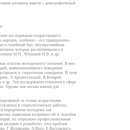
альные интересы вместе с демографической
ое
еские исследования подрастающего
 народов, особенно - его традиционно-
ья и семейный быт, внутрисемейные
итания, которые рассматривались в
елевой М.Н., Юхневой Н.В. и др.
ых пластов молодежного сознания. В них
юдей; коммуникативного поведения
становок и стереотипов поведения. В этом
реев, Л.Архангельский, В.Бочаров,
 и др. Эти исследования относятся к сфере
ии. Однако они весьма важны для
ределяемой не только возрастными
твлялось в социологических работах,
ся определение молодежи как
ества; выявление потребностей и способов
 людей, их социально-профессиональные
м вкладом в разработку этих проблем
ва, Г.Журавлева, А.Като, Е.Катульского,