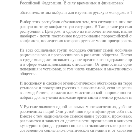
Российской Федерации. В силу временных и финансовых
обстоятельств мы выбрали для изучения русскую молодежь в 
Выбор этих республик обусловлен тем, что ситуация в ник по
разную по типу конфликтную ситуацию. В Татарстане русски
республики с Центром, и одного из наиболее значимых наци
наоборот - почти постоянное подчеркивание пророссийской 
конфликта, последствия которого русские могли проецировать 
Из всех социальных групп молодежь считают самой мобильной
рационального и прогрессивного в развитии общества. Поэто
в среде молодежи позволит лучше представить содержание пр
и в сфере межнациональных отношений. От ценностных орие
поведения и установок, и том числе языковых и межэтническ
общества.
И поскольку в сложной этнополитической обстановке на тер
установок и поведения русских в значительной, если не реша
взаимодействия, согласия или межэтнической напряженности
избрать для изучения языковые ориентации именно русской 
V Русские являются одной из самых многочисленных, урбани
расселенных наций.Они устойчиво идентифицируют себя неза
Вместе с тем национальное самосознание русских, проживающ
различается и зависит от длительности проживания в конкрет
культурного фонда, уровня социально-экономического развити
современной социально-политической ситуации и от характе