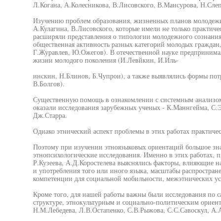
Л.Когана, А.Колесникова, В.Лисовского, В.Мансурова, Н.Слеп
Изучению проблем образования, жизненных планов молодеж
А.Кулагина, В.Лисовского, которые имели не только практиче
расширяли представления о типологии молодежного сознания
общественная активность разных категорий молодых граждан, 
Г.Журавлев, Ю.Ожегов). В отечественной науке предпринима
жизни молодого поколения (И.Левйкин, И.Иль-
инскин, Н.Блинов, Б.Чупрои), а также выявлялись формы потр
В.Болгов).
Существенную помощь в ознакомлении с системным анализо
оказали исследования зарубежных ученых - К.Маннгейма, С.Э
Дж.Старра.
Однако этнический аспект проблемы в этих работах практичес
Поэтому при изучении этноязыковых ориентаций большое зн
этнопсихологические исследования. Именно в этих работах, п
Р.Кузеева, А.Д.Коростелева выяснялись факторы, влияющие на
и употребления того или иного языка, масштабы распростран
компетенции для социальной мобильности, межэтнических ус
Кроме того, для нашей работы важны были исследования по 
структуре, этнокультурным и социально-политическим орие
Н.М.Лебедева, Л.В.Остапенко, С.В.Рыжова, С.С.Савоскул, А.