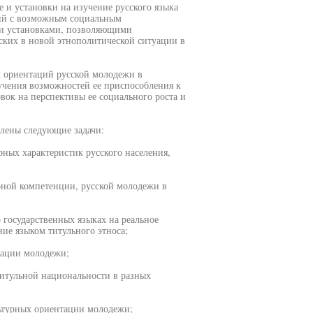
 и установки на изучение русского языка
ций с возможным социальным
ми установками, позволяющими
ских в новой этнополитической ситуации в
х ориентаций русской молодежи в
зучения возможностей ее приспособления к
вок на перспективы ее социального роста и
влены следующие задачи:
рных характеристик русского населения,
коной компетенции, русской молодежи в
о государственных языках на реальное
ие языком титульного этноса;
кации молодежи;
 титульной национальности в разных
льтурных ориентации молодежи;