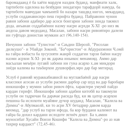
баромадаанд ё ба хаёти мардум наздик буданд, манфиати халк,
тартиботи одилона ва бехбудии зиндагиро тарафдорй намуда, ба
тартиботи мавчудаи чамъиятй бо назари ташдвд нигох, мекарданд,
услуби содданависиро пеш гирифта буданд. Пайравони чунин
равия забони адабиро дар асоси боигарии забони зинда такмил
дода, анъанаи соддабаёнии назму насри асрхди X-XI -ро низ як
андоза давом медоданд. Масалан, забони насри ривоятиро далели
ин гуфтадо донистан мумкин аст (96,140-154).
Инчунин забони "Гулистон"-и Саъдии Шерозй, "Рисолаи
дилкушо"- и Убайди Зоконй, "Ба^ористон"-и Абдурахмони Ч,омй
ва гайра вобаста ба хусусияти жанрй соддагии тарзи баёни насру
назми асрхои X-XI- ро як дарача иньикос менамояд. Аммо дар
масъалан меъёри лугавй забони ин гуна асархо х,ам микдори
зиёди калима ва таъбирхои душворфах,мро дар бар мегирад.
Услуб ё равняй мураккабнависй ва муглакбаёнй дар насри
классики асосан аз услуби расмии дарбор cap шуд ва дар баробари
инкишофи у мумии забои ривоч ёфта, характери умумй пайдо
кардан гирифт. Инкишофи забони адабии китобй ва такомули
услуби он тадричан ба дарачае расида буд, ки як цатор асархои
пешина ба ислохоти муайяне дучор шуданд. Масалан, "Калила ва
Димна"-и Абулмаолй, ки то асри XV бетадрир давом карда
меомад, "дар услуб ва тарзи ифода, ба кор бурдани калимот ва
гайра ба дохил кардани ислодоте эхтиёч дошт. Ба х,амин
муносибат Хусайн Воизи Кошифи "Калила ва Димна"-ро аз нав
тахрир кардааст" (72,45-46).