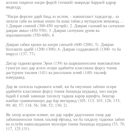
асосии таърихи насри форсй (точикй) мавриди баррасй кдрор
медиздд.
"Насри форсии дарй баъд аз ислом, - навиштааст тадкдогар,- аз
лихози сабк ва шеваи иншо ба шаш табак;а мутщасим мешавад...:
1.Давраи сомонй (300-450 зцгчрй); 2. Давраи газнавй ва салчукии
давраи аввал (450-550); 3. Давраи салчукии дуюм ва
хоразмшохиён (550-600); 4.
Давраи сабки кроки ва насри санъатй (600-1200); 5). Давраи
бозгашти адабй (1200-1300); 6. Давраи содданависй (1300- то ба
имруз) (137, 77).
Дигар тадкикгарони Эрон (139) ва шаркшиносони мамлакатхои
гуногун низ дар асоси осори адабиёти классикии форсу тоник
дастурхои таълим (141) ва рисолахои илмй (140) таълиф
намудаанд.
Дар як силсила тадкикоги илмй, ки ба омузиши забони осори
адабиёти классикии форсу тоник бахшида шудаанд, низ насри
бадей ё илмй заминаи тахлилу тадкик карор шрифта, бештар
нанбаи грамматикиро дар бар мегиранд (105; 113; 103; 128; 133;
99; 40; 57; 134; 56; 108; 52; 130; 2).
Як затор асархои илмие, ки дар зарфи дадсолахои охир дар
забоншиносии тоник таълиф ёфтанд, ки ба тахдилу тадкики забои
ва услуби нависандашни муосири тоник бахшида шудаанд (53, 70,
117, 125,131).