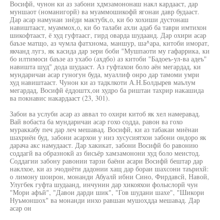
Восифй, чунон ки аз забони хдмзамононаш накл кардааст, дар
муншаот (номанигорй) ва муаммошикофй ягонаи давр будааст.
Дар асар намунаи зиёди мактубх,о, ки бо хохиши дустонаш
навиштааст, муаммох,о, ки бо талаби ахли адаб ба таври имтихон
шикофтааст, ё худ гуфтаасг, гирд оварда шудаанд. Дар охири асар
баъзе матщо, аз чумла фатхнома, маншур, ша^ара, китоби иморат,
якчанд лугз, як касида дар зери боби "Мушпаоти му гафаррика, ки
бо илтимоси баъзе аз ухабо (ахдбо) аз китоби "Бадоеъ-ул-ва адеъ"
навишта шуд" дода шудааст. Аз гуфтахои боло аён мегардад, ки
мундаричаи асар гуногун буда, муаллиф онро дар тамоми умри
худ навиштааст. Чунон ки аз тадклкоти А.Н.Болдырев маълум
мегардад, Восифй ёддоштх,ои худро ба риштаи тахрир накашида
ва покнавис накардааст (23, 301).
Забои ва услуби асар аз аввал то охири китоб як хел намеравад.
Вай вобаста ба мундаричаи асар гохо содда, равон ва гохо
мураккабу печ дар леч мешавад. Восифй, ки аз табакаи миёнаи
шахриён буд, забони асархои у низ хусусиятхои забони ондоро як
дарача акс намудааст. Дар хакикат, забони Восифй бо равонию
соддагй ва образнокй аз бисьёр хамзамонони худ боло меистод.
Соддагии забону равонии тарзи баёни асари Восифй бештар дар
наклхое, ки аз эчодиёти дадонии хащ дар бораи шахсони таърихй:
о лимону шоирон, монанди Абуалй ибни Сино, Фирдавсй, Навой,
Улугбек гуфта шудаанд, инчунин дар хикояхои фолыслорй чун
"Мори афъй", "Давои дарди шик", "Гов шудани шахе", "Шикори
Нуъмоншох" ва монанди инхо равшан мушохдда мешавад. Дар
асар он