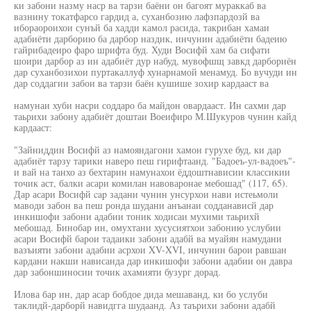
ки забони назму наср ва тарзи баёни он багоят мураккаб ва
вазнину токатфарсо гардид а, суханбозию лафзпардозй ва
ибораороихои сунъй ба хадди камол расида, такрибан хамаи
адабиёти дарборию ба дарбор наздик, инчунин адабиёти бадеию
гайрибадеиро фаро шрифта буд. Худи Восифй хам ба сифати
шоири дарбор аз ин адабиёт дур набуд, мувофшщ завкд дарбориён
дар суханбозихои пуртакаллуф хунарнамой менамуд. Бо вучуди ин
дар соддагии забои ва тарзи баён кушише зохир кардааст ва
намунаи хуби насри соддаро ба майдон овардааст. Ин сахми дар
таьрихи забону адабиёт доштаи Воеифиро М.Шукуров чунин кайд
кардааст:
"Зайниддин Восифй аз намояндагони хамон гурухе буд, ки дар
адабиёт тарзу тарики наверо пеш гирифтаанд. "Бадоеъ-ул-вадоеъ"-
и вай на танхо аз бехтарин намунахои ёддоштнависии классикии
точик аст, балки асари комилан навоваронае мебошад" (117, 65).
Дар асари Восифй cap задани чунин унсурхои нави истеьмоли
маводи забон ва пеш ронда шудани анъанаи содданависй дар
инкишофи забони адабии тоник ходисаи мухими таьрихй
мебошад. Бинобар ин, омухтани хусусиятхои забонию услубии
асари Восифй барои тадаики забони адабй ва муайян намудани
вазъияти забони адабии асрхои XV-XVI, инчунин барои равшан
кардани накши нависанда дар инкишофи забони адабии он давра
дар забоншиносии точик ахамияти бузург дорад.
Илова бар ин, дар асар бобдое дида мешаванд, ки бо услуби
таклидй-дарборй навидгга шудаанд. Аз таърихи забони адабй