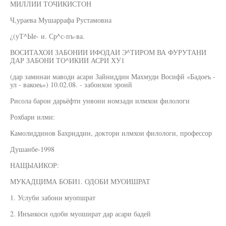
МИЛЛИИ ТОЧИКИСТОН
Ч,ураева Мушаррафа Рустамовна
¿(уТ^Ые- и. Ср^с-пъ-ва.
ВОСИТАХОИ ЗАБОНИИ ИФОДАИ Э^ТИРОМ ВА ФУРУТАНИ
ДАР ЗАБОНИ ТО^ИКИИ АСРИ ХУ1
(дар заминаи маводи асари Зайниддин Махмуди Восифй «Бадоеъ -
ул - вакоеь») 10.02.08. - забонхои эронй
Рисола барои дарьёфти унвони номзади илмхои филологи
Рохбари илми:
Камолиддинов Бахриддин, доктори илмхои филологи, профессор
Душанбе-1998
НАЩЫАИКОР:
МУКАДЦИМА БОБИ1. ОДОБИ МУОИШРАТ
1. Услуби забони муопшрат
2. Инъикоси одоби муошират дар асари бадей