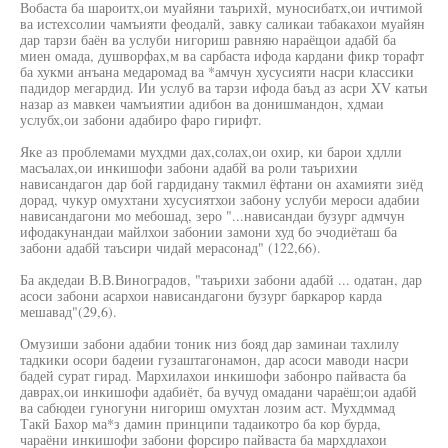
Вобаста ба шароитх,ои муайяни таърихй, муносибатх,ои ичтимой
ва истехсолии чамъияти феодалй, завку саликаи табакахои муайян
дар тарзи баён ва услуби нигориш равняю нараёщои адабй ба
миен омада, душворфах,м ва сарбаста ифода кардани фикр торафт
ба хукми анъана медаромад ва *амчун хусусияти насри классики
падидор мегардид. Ии услуб ва тарзи ифода баъд аз асри XV катьи
назар аз мавкеи чамъиятии адибон ва донишмандон, хдмаи
услубх,ои забони адабиро фаро гирифт.
Яке аз проблемами мухдми дах,солах,ои охир, ки барои хдлли
масъалах,ои инкишофи забони адабй ва роли таърихии
нависандагон дар бой гардидану такмил ёфтани он ахамияти зиёд
дорад, чукур омухтани хусусиятхои забону услуби мероси адабии
нависандагони мо мебошад, зеро "...нависандаи бузург адмчун
ифодакунандаи майлхои забонии замони худ бо эчодиёташ ба
забони адабй таъсири чидай мерасонад" (122,66).
Ба акдедаи В.В.Виноградов, "таърихи забони адабй ... одатан, дар
асоси забони асархои нависандагони бузург баркарор карда
мешавад"(29,6).
Омузиши забони адабии тоник низ бояд дар заминаи тахлилу
тадкики осори бадеии гузаштагонамон, дар асоси маводи насри
бадей сурат гирад. Мархилахои инкишофи забонро пайваста ба
даврах,ои инкишофи адабиёт, ба вучуд омадани чараёш;ои адабй
ва сабюдеи гуногуни нигориш омухтан лозим аст. Мухдммад
Такй Бахор ма*з дамин принципи тадаикотро ба кор бурда,
чараёни инкишофи забони форсиро пайваста ба мархдлахои