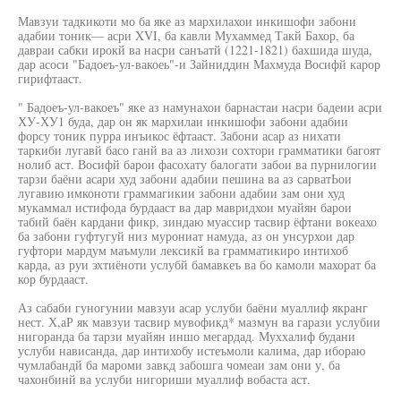
Мавзуи тадкикоти мо ба яке аз мархилахои инкишофи забони
адабии тоник— асри XVI, ба кавли Мухаммед Такй Бахор, ба
давраи сабки ирокй ва насри санъатй (1221-1821) бахшида шуда,
дар асоси "Бадоеъ-ул-вакоеь"-и Зайниддин Махмуда Восифй карор
гирифтааст.
" Бадоеъ-ул-вакоеъ" яке аз намунахои барнастаи насри бадеии асри
ХУ-ХУ1 буда, дар он як мархилаи инкишофи забони адабии
форсу тоник пурра инъикос ёфтааст. Забони асар аз нихати
таркиби лугавй басо ганй ва аз лихози сохтори грамматики багоят
нолиб аст. Восифй барои фасохату балогати забои ва пурнилогии
тарзи баёни асари худ забони адабии пешина ва аз сарватЬои
лугавию имконоти граммагикии забони адабии зам они худ
мукаммал истифода бурдааст ва дар мавридхои муайян барои
табий баён кардани фикр, зиндаю муассир тасвир ёфтани вокеахо
ба забони гуфтугуй низ мурониат намуда, аз он унсурхои дар
гуфтори мардум маъмули лексикй ва грамматикиро интихоб
карда, аз руи эхтиёноти услубй бамавкеъ ва бо камоли махорат ба
кор бурдааст.
Аз сабаби гуногунии мавзуи асар услуби баёни муаллиф якранг
нест. Х,аР як мавзуи тасвир мувофикд* мазмун ва гарази услубии
нигоранда ба тарзи муайян иншо мегардад. Муххалиф будани
услуби нависанда, дар интихобу истеъмоли калима, дар ибораю
чумлабандй ба мароми завкд забошга чомеаи зам они у, ба
чахонбинй ва услуби нигориши муаллиф вобаста аст.