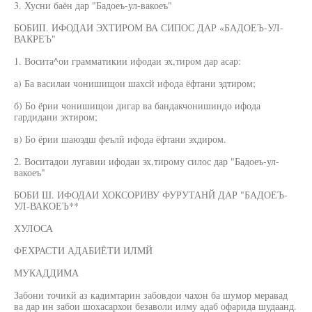
3. Хусни баён дар "Бадоеъ-ул-вакоеъ"
БОБИII. ИФОДАИ ЭХТИРОМ ВА СИПОС ДАР «БАДОЕЪ-УЛ-
ВАКРЕЪ"
1. Восита^ои грамматикии ифодаи эх,тиром дар асар:
а) Ба василаи чонишищои шахсй ифода ёфтани эдтиром;
б) Бо ёрии чонишищои дигар ва бандакчонишиндо ифода
гардидани эхтиром;
в) Бо ёрии шаюэдш феълй ифода ёфтани эхдиром.
2. Воситадои лугавии ифодаи эх,тирому силос дар "Бадоеъ-ул-
вакоеъ"
БОБИ Ш. ИФОДАИ ХОКСОРИВУ ФУРУТАНЙ ДАР "БАДОЕЪ-
УЛ-ВАКОЕЪ**
ХУЛОСА
ФЕХРАСТИ АДАБИЁТИ ИЛМЙ
МУКАДДИМА
Забони точикй аз кадимтарин забовдои чахон ба шумор меравад
ва дар ин забои шохасархои безаволи илму адаб офарида шудаанд.