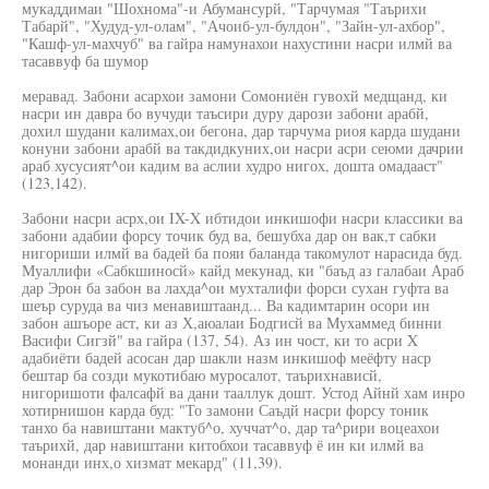
мукаддимаи "Шохнома"-и Абумансурй, "Тарчумая "Таърихи
Табарй", "Худуд-ул-олам", "Ачоиб-ул-булдон", "Зайн-ул-ахбор",
"Кашф-ул-махчуб" ва гайра намунахои нахустини насри илмй ва
тасаввуф ба шумор
меравад. Забони асархои замони Сомониён гувохй медщанд, ки
насри ин давра бо вучуди таъсири дуру дарози забони арабй,
дохил шудани калимах,ои бегона, дар тарчума риоя карда шудани
конуни забони арабй ва такдидкуних,ои насри асри сеюми дачрии
араб хусусият^ои кадим ва аслии худро нигох, дошта омадааст"
(123,142).
Забони насри асрх,ои IX-X ибтидои инкишофи насри классики ва
забони адабии форсу точик буд ва, бешубха дар он вак,т сабки
нигориши илмй ва бадей ба пояи баланда такомулот нарасида буд.
Муаллифи «Сабкшиносй» кайд мекунад, ки "баъд аз галабаи Араб
дар Эрон ба забон ва лахда^ои мухталифи форси сухан гуфта ва
шеър суруда ва чиз менавиштаанд... Ва кадимтарин осори ин
забон ашъоре аст, ки аз Х,аюалаи Бодгисй ва Мухаммед бинни
Васифи Сигзй" ва гайра (137, 54). Аз ин чост, ки то асри X
адабиёти бадей асосан дар шакли назм инкишоф меёфту наср
бештар ба созди мукотибаю муросалот, таърихнависй,
нигоришоти фалсафй ва дани тааллук дошт. Устод Айнй хам инро
хотирнишон карда буд: "То замони Саъдй насри форсу тоник
танхо ба навиштани мактуб^о, хуччат^о, дар та^рири воцеахои
таърихй, дар навиштани китобхои тасаввуф ё ин ки илмй ва
монанди инх,о хизмат мекард" (11,39).