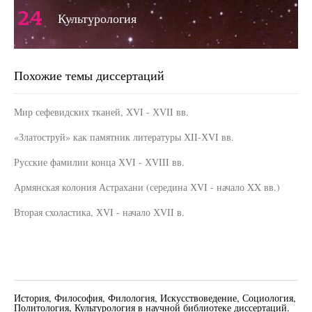
24
Культурология
Похожие темы диссертаций
Мир сефевидских тканей, ХVI - ХVII вв.
«Златоструй» как памятник литературы ХII-ХVI вв.
Русские фамилии конца ХVI - ХVIII вв.
Армянская колония Астрахани (середина ХVI - начало XX вв.)
Вторая схоластика, ХVI - начало ХVII в.
История, Философия, Филология, Искусствоведение, Социология,
Политология, Культурология в научной библиотеке диссертаций.