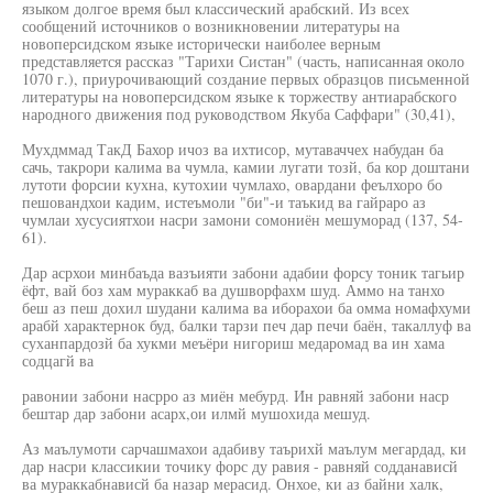
языком долгое время был классический арабский. Из всех
сообщений источников о возникновении литературы на
новоперсидском языке исторически наиболее верным
представляется рассказ "Тарихи Систан" (часть, написанная около
1070 г.), приурочивающий создание первых образцов письменной
литературы на новоперсидском языке к торжеству антиарабского
народного движения под руководством Якуба Саффари" (30,41),
Мухдммад ТакД Бахор ичоз ва ихтисор, мутаваччех набудан ба
сачь, такрори калима ва чумла, камии лугати тозй, ба кор доштани
лутоти форсии кухна, кутохии чумлахо, овардани феълхоро бо
пешовандхои кадим, истеъмоли "би"-и таъкид ва гайраро аз
чумлаи хусусиятхои насри замони сомониён мешуморад (137, 54-
61).
Дар асрхои минбаъда вазъияти забони адабии форсу тоник тагьир
ёфт, вай боз хам мураккаб ва душворфахм шуд. Аммо на танхо
беш аз пеш дохил шудани калима ва иборахои ба омма номафхуми
арабй характернок буд, балки тарзи печ дар печи баён, такаллуф ва
суханпардозй ба хукми меъёри нигориш медаромад ва ин хама
содцагй ва
равонии забони насрро аз миён мебурд. Ин равняй забони наср
бештар дар забони асарх,ои илмй мушохида мешуд.
Аз маълумоти сарчашмахои адабиву таърихй маълум мегардад, ки
дар насри классикии точику форс ду равия - равняй содданависй
ва мураккабнависй ба назар мерасид. Онхое, ки аз байни халк,