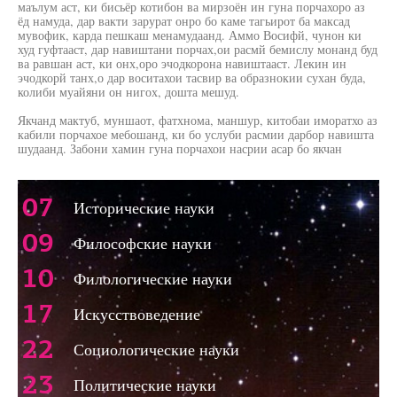
маълум аст, ки бисьёр котибон ва мирзоён ин гуна порчахоро аз
ёд намуда, дар вакти зарурат онро бо каме тагьирот ба максад
мувофик, карда пешкаш менамудаанд. Аммо Восифй, чунон ки
худ гуфтааст, дар навиштани порчах,ои расмй бемислу монанд буд
ва равшан аст, ки онх,оро эчодкорона навиштааст. Лекин ин
эчодкорй танх,о дар воситахои тасвир ва образнокии сухан буда,
колиби муайяни он нигох, дошта мешуд.
Якчанд мактуб, муншаот, фатхнома, маншур, китобаи иморатхо аз
кабили порчахое мебошанд, ки бо услуби расмии дарбор навишта
шудаанд. Забони хамин гуна порчахои насрии асар бо якчан
07
Исторические науки
09
Философские науки
10
Филологические науки
17
Искусствоведение
22
Социологические науки
23
Политические науки