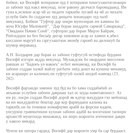
бобхое, ки Восифй хотирахои худ ё хотирахои пешгузаштагонашро
аз забони худ накл мекунад, хеле равону дилчасп баромадаанд. Ин
гуна к,исмхои асар чй аз чидати таркиби лугавй ва чй аз чихати
услуби баён бо соддагии худ дищати хонандаро зуд чалб
мекунанд. Бобхои "Гуфтор дар зикри мунозираи ин камина бо
хоча Юсуфи Маломатй", "Дар бораи шиддати сармой Самарканд",
"Омадани Начми Сонй", гуфторхо дар бораи Мирзо Байрам,
Риёсидцин ва боз бисьёр дигар хикояхои асар аз хамин к;абил
киссахои маргуб ва саргузаштхои ачоибу гароиб ва дилошуб ба
шумор мераванд.
А.Н. Болдырев дар бораи аз забони гуфтугуй истифода бурдани
Восифй изгори акдда мекунад. Мухакдсик бо овардани мисолхои
равшан аз "Бадоеъ-ул-вакоеъ" исбот менамояд, ки Восифй ба
забони соддаи халкй майлу рагбати зиёд дошт ва кушиш менамуд,
ки асарашро аз калимах,ои гуфтугуй-халкй шодоб намояд (23,
282).
Восифй фарзанди замони худ буд ва бо хама соддабаёнй аз
анъанаи услубии забони даврааш хал ос шуда наметавонист. Аз
ин ру, насри соддаи Восифй дорой як кдтор махдудия гхо мебошад
ва ин махдудиятхо бештар дар кор фармудани калима ва
таркибх,ои ба точикон номафхуми арабй ва форсии кадим,
унсурхои грамматикии кухнаи забони адабй ва воситахои тасвири
архаистй мушохида мешаванд, ки инро шароити ичтимоии даври
у хакозо мекард.
Чунон ки шпора гардид, Восифй дар шароите умр ба cap бурдааст,