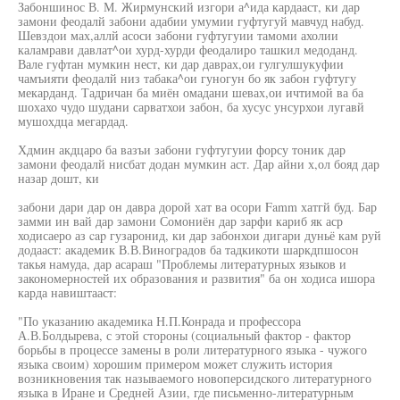
Забоншинос В. М. Жирмунский изгори а^ида кардааст, ки дар
замони феодалй забони адабии умумии гуфтугуй мавчуд набуд.
Шевздои мах,аллй асоси забони гуфтугуии тамоми ахолии
каламрави давлат^ои хурд-хурди феодалиро ташкил медоданд.
Вале гуфтан мумкин нест, ки дар даврах,ои гулгулшукуфии
чамъияти феодалй низ табака^ои гуногун бо як забон гуфтугу
мекарданд. Тадричан ба миён омадани шевах,ои ичтимой ва ба
шохахо чудо шудани сарватхои забон, ба хусус унсурхои лугавй
мушохдца мегардад.
Хдмин акдцаро ба вазъи забони гуфтугуии форсу тоник дар
замони феодалй нисбат додан мумкин аст. Дар айни х,ол бояд дар
назар дошт, ки
забони дари дар он давра дорой хат ва осори Famm хатгй буд. Бар
замми ин вай дар замони Сомониён дар зарфи кариб як аср
ходисаеро аз cap гузаронид, ки дар забонхои дигари дуньё кам руй
додааст: академик В.В.Виноградов ба тадкикоти шаркдпшосон
такья намуда, дар асараш "Проблемы литературных языков и
закономерностей их образования и развития" ба он ходиса ишора
карда навиштааст:
"По указанию академика Н.П.Конрада и профессора
А.В.Болдырева, с этой стороны (социальный фактор - фактор
борьбы в процессе замены в роли литературного языка - чужого
языка своим) хорошим примером может служить история
возникновения так называемого новоперсидского литературного
языка в Иране и Средней Азии, где письменно-литературным