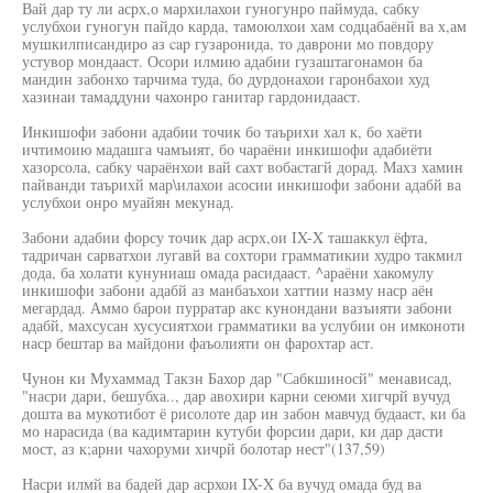
Вай дар ту ли асрх,о мархилахои гуногунро паймуда, сабку
услубхои гуногун пайдо карда, тамоюлхои хам содцабаёнй ва х,ам
мушкилписандиро аз cap гузаронида, то даврони мо повдору
устувор мондааст. Осори илмию адабии гузаштагонамон ба
мандин забонхо тарчима туда, бо дурдонахои гаронбахои худ
хазинаи тамаддуни чахонро ганитар гардонидааст.
Инкишофи забони адабии точик бо таърихи хал к, бо хаёти
ичтимоию мадашга чамъият, бо чараёни инкишофи адабиёти
хазорсола, сабку чараёнхои вай сахт вобастагй дорад. Махз хамин
пайванди таърихй мар\илахои асосии инкишофи забони адабй ва
услубхои онро муайян мекунад.
Забони адабии форсу точик дар асрх,ои IX-X ташаккул ёфта,
тадричан сарватхои лугавй ва сохтори грамматикии худро такмил
дода, ба холати кунуниаш омада расидааст. ^араёни хакомулу
инкишофи забони адабй аз манбаъхои хаттии назму наср аён
мегардад. Аммо барои пурратар акс кунондани вазъияти забони
адабй, махсусан хусусиятхои грамматики ва услубии он имконоти
наср бештар ва майдони фаъолияти он фарохтар аст.
Чунон ки Мухаммад Такзн Бахор дар "Сабкшиносй" менависад,
"насри дари, бешубха.., дар авохири карни сеюми хигчрй вучуд
дошта ва мукотибот ё рисолоте дар ин забон мавчуд будааст, ки ба
мо нарасида (ва кадимтарин кутуби форсии дари, ки дар дасти
мост, аз к;арни чахоруми хичрй болотар нест"(137,59)
Насри илмй ва бадей дар асрхои IX-X ба вучуд омада буд ва