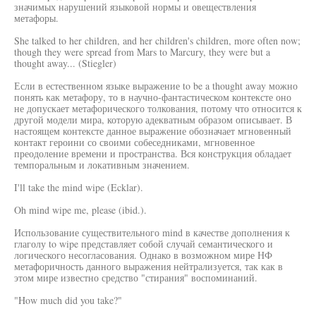
значимых нарушений языковой нормы и овеществления
метафоры.
She talked to her children, and her children's children, more often now;
though they were spread from Mars to Marcury, they were but a
thought away... (Stiegler)
Если в естественном языке выражение to be a thought away можно
понять как метафору, то в научно-фантастическом контексте оно
не допускает метафорического толкования, потому что относится к
другой модели мира, которую адекватным образом описывает. В
настоящем контексте данное выражение обозначает мгновенный
контакт героини со своими собеседниками, мгновенное
преодоление времени и пространства. Вся конструкция обладает
темпоральным и локативным значением.
I'll take the mind wipe (Ecklar).
Oh mind wipe me, please (ibid.).
Использование существительного mind в качестве дополнения к
глаголу to wipe представляет собой случай семантического и
логического несогласования. Однако в возможном мире НФ
метафоричность данного выражения нейтрализуется, так как в
этом мире известно средство "стирания" воспоминаний.
"How much did you take?"