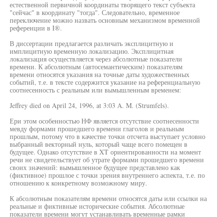
естественной первичной координаты творящего текст субъекта
"сейчас" в координату "тогда". Следовательно, временное
переключение можно назвать основным механизмом временной
референции в I®.
В диссертации предлагается различать эксплицитную и
имплицитную временную локализацию. Эксплицитная
локализация осуществляется через абсолютные показатели
времени. К абсолютным (автосемантическим) показателям
времени относятся указания на точные даты художественных
событий, т.е. в тексте содержится указание на референциальную
соотнесенность с реальным или вымышленным временем:
Jeffrey died on April 24, 1996, at 3:03 A. M. (Strumfels).
Ери этом особенностью НФ является отсутствие соотнесенности
мевду формами прошедшего времени глаголов и реальным
прошлым, потому что в качестве точки отсчета выступает условно
выбранный векторный нуль, который чаще всего помещен в
будущее. Однако отсутствие в XT ориентированности на момент
речи не свидетельствует об утрате формами прошедшего времени
своих значений: вымышленное будущее представлено как
(фиктивное) прошлое с точки зрения внутреннего аспекта, т.е. по
отношению к конкретному возможному миру.
К абсолютным показателям времени относятся даты или ссылки на
реальные и фиктивные исторические события. Абсолютные
показатели времени могут устанавливать временные рамки