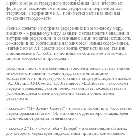
и речи о мире литературного произведения (или "вторичных"
форм речи) заключается в типах референции: первичной или
вторичной. Референция в ХГ понимается нами как двойная
отнесенность художест-
йэнных событий: внутреняя референция к возможному миру,
внешняя - к реальному миру. В связи с этим понятия внешней и
внутренней референции и связанные с ними понятия истшшсстк/
ложности и их соотношение наполняются" новым содержанием.
-Интенсионал ХТ практически всегда будет истинным, так как
описываемые в ХГ события истинны относительно возможного
мира, в котором они происходят.
Соединяя понятия интенсионала и экстенсионала с тремя типами
знаковых отношений можно представить оппозицию
естественного и литературного языка в виде трех моделей языков
(A.J.Greims, J.M.Courtes, ЕС.Степанов, M.ЕРябова). Такая схема
иерархии языковых рангов позволяет описать последовательно
усложняющиеся степени отражения языком объективней
реальности:
- модель-1 "Я - Здесь - Сейчас" - прагматический или "собственно
первопорядковый язык" (Я. Хинтикка), для которого характерен
иконический принцип означивания;
- модель-2 "Ты - Около тебя - Теперь" - интенсиональный язык,
для которого характерен индексальный принцип означивания;