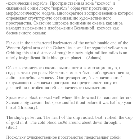
-космический корабль. Пространственная эона "космос" и
связанный с ним локус "корабль" образуют простейшую
морфологическую модель, многократное воспроизведение которой
определяет структурную организацию художественного
пространства. Сказочно широкое понимание океана как мира
находит выражение в изображении Вселенной, космоса как
бесконечного океана:
Far out in the unchartered backwaters of the unfashionable end of the
Western Spiral arm of the Galaxy lies a small unregarded yellow sun.
Orbiting this at a distance of roughly ninety-eight million miles is an
utterly insignificant little blue-green planet... (Adams)
Образ космического океана выполняет и композиционную, и
содержательную роль: Вселенная может быть либо дружественна,
либо враждебна человеку. Олицетворение, "очеловечивание"
окружающего человека пространства представляет одну из
древнейших особенностей человеческого мышления:
Space was a black mossed well where life drowned its roars and terrors.
Scream a big scream, but space snuffed it out before it was half up your
throat (Bradbury).
The ship's pulse ran. The heart of the ship rushed, beat, rushed, the Cup
of gold in it. The cold blood rac9d around about down through...
(ibid.)
Поскольку художественное пространство представляет собой