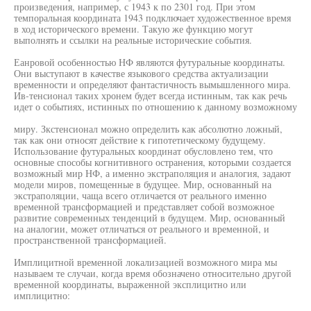
произведения, например, с 1943 к по 2301 год. При этом
темпоральная координата 1943 подключает художественное время
в ход исторического времени. Такую же функцию могут
выполнять и ссылки на реальные исторические события.
Еанровой особенностью НФ являются футуральные координаты.
Они выступают в качестве языкового средства актуализации
временности и определяют фантастичность вымышленного мира.
Ив-тенсионал таких хронем будет всегда истинным, так как речь
идет о событиях, истинных по отношению к данному возможному
миру. Зкстенсионал можно определить как абсолютно ложный,
так как они относят действие к гипотетическому будущему.
Использование футуральных координат обусловлено тем, что
основные способы когнитивного остранения, которыми создается
возможный мир НФ, а именно экстраполяция и аналогия, задают
модели миров, помещенные в будущее. Мир, основанный на
экстраполяции, чаща всего отличается от реального именно
временной трансформацией и представляет собой возможное
развитие современных тенденций в будущем. Мир, основанный
на аналогии, может отличаться от реального и временной, и
пространственной трансформацией.
Имплицитной временной локализацией возможного мира мы
называем те случаи, когда время обозначено относительно другой
временной координаты, выраженной эксплицитно или
имплицитно: