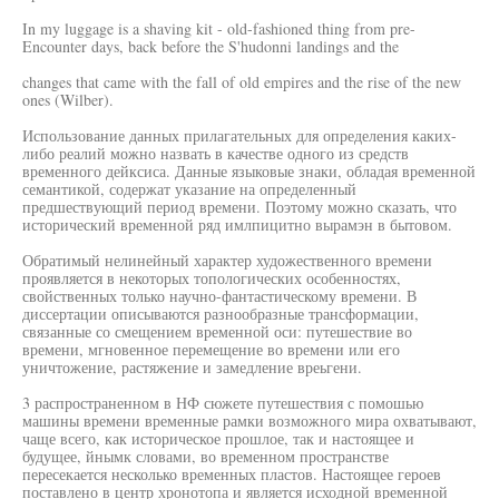
In my luggage is a shaving kit - old-fashioned thing from pre-
Encounter days, back before the S'hudonni landings and the
changes that came with the fall of old empires and the rise of the new
ones (Wilber).
Использование данных прилагательных для определения каких-
либо реалий можно назвать в качестве одного из средств
временного дейксиса. Данные языковые знаки, обладая временной
семантикой, содержат указание на определенный
предшествующий период времени. Поэтому можно сказать, что
исторический временной ряд имлпицитно вырамэн в бытовом.
Обратимый нелинейный характер художественного времени
проявляется в некоторых топологических особенностях,
свойственных только научно-фантастическому времени. В
диссертации описываются разнообразные трансформации,
связанные со смещением временной оси: путешествие во
времени, мгновенное перемещение во времени или его
уничтожение, растяжение и замедление вреьгени.
3 распространенном в НФ сюжете путешествия с помошью
машины времени временные рамки возможного мира охватывают,
чаще всего, как историческое прошлое, так и настоящее и
будущее, йнымк словами, во временном пространстве
пересекается несколько временных пластов. Настоящее героев
поставлено в центр хронотопа и является исходной временной