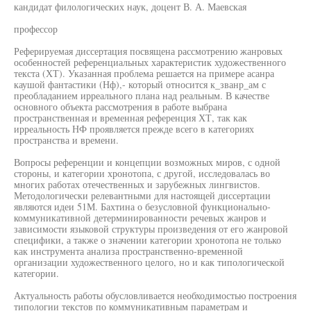
кандидат филологических наук, доцент В. А. Маевская
профессор
Реферируемая диссертация посвящена рассмотрению жанровых
особенностей референциальных характеристик художественного
текста (ХТ). Указанная проблема решается на примере асанра
каушой фантастики (Нф),- который относится к_званр_ам с
преобладанием ирреального плана над реальным. В качестве
основного объекта рассмотрения в работе выбрана
пространственная и временная референция ХТ, так как
ирреальность НФ проявляется прежде всего в категориях
пространства и времени.
Вопросы референции и концепции возможных миров, с одной
стороны, и категории хронотопа, с другой, исследовалась во
многих работах отечественных и зарубежных лингвистов.
Методологически релевантными для настоящей диссертации
являются идеи 51М. Бахтина о безусловной функционально-
коммуникативной детерминированности речевых жанров и
зависимости языковой структуры произведения от его жанровой
специфики, а также о значении категории хронотопа не только
как инструмента анализа пространственно-временной
организации художественного целого, но и как типологической
категории.
Актуальность работы обусловливается необходимостью построения
типологии текстов по коммуникативным параметрам и