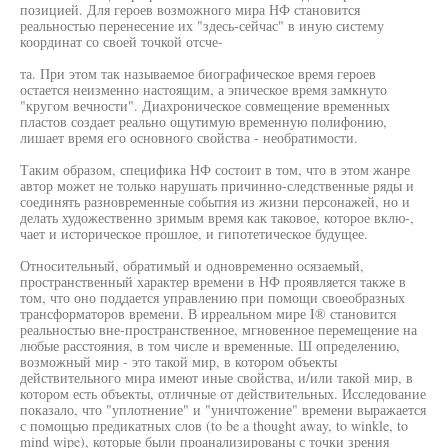
позицией. Для героев возможного мира НФ становится
реальностью перенесение их "здесь-сейчас" в иную систему
координат со своей точкой отсче-
та. При этом так называемое биографическое время героев
остается неизменно настоящим, а эпическое время замкнуто
"кругом вечности". Диахроническое совмещение временных
пластов создает реально ощутимую временную полифонию,
лишает время его основного свойства - необратимости.
Таким образом, специфика НФ состоит в том, что в этом жанре
автор может не только нарушать причинно-следственные ряды и
соединять разновременные события из жизни персонажей, но и
делать художественно зримым время как таковое, которое вклю-,
чает и историческое прошлое, и гипотетическое будущее.
Относительный, обратимый и одновременно осязаемый,
пространственный характер времени в НФ проявляется также в
том, что оно поддается управлению при помощи своеобразных
трансформаторов времени. В ирреальном мире I® становится
реальностью вне-пространственное, мгновенное перемещение на
любые расстояния, в том числе и временные. Ш определению,
возможный мир - это такой мир, в котором объекты
действительного мира имеют иные свойства, и/или такой мир, в
котором есть объекты, отличные от действительных. Исследование
показало, что "уплотнение" и "уничтожение" времени выражается
с помощью предикатных слов (to be a thought away, to winkle, to
mind wipe), которые были проанализированы с точки зрения