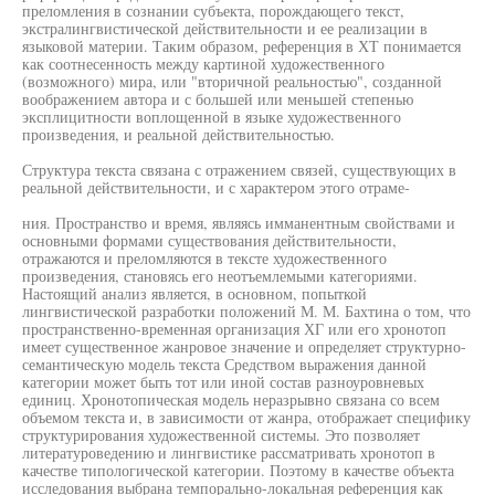
преломления в сознании субъекта, порождающего текст,
экстралингвистической действительности и ее реализации в
языковой материи. Таким образом, референция в ХТ понимается
как соотнесенность между картиной художественного
(возможного) мира, или "вторичной реальностью", созданной
воображением автора и с большей или меньшей степенью
эксплицитности воплощенной в языке художественного
произведения, и реальной действительностью.
Структура текста связана с отражением связей, существующих в
реальной действительности, и с характером этого отраме-
ния. Пространство и время, являясь имманентным свойствами и
основными формами существования действительности,
отражаются и преломляются в тексте художественного
произведения, становясь его неотъемлемыми категориями.
Настоящий анализ является, в основном, попыткой
лингвистической разработки положений М. М. Бахтина о том, что
пространственно-временная организация ХГ или его хронотоп
имеет существенное жанровое значение и определяет структурно-
семантическую модель текста Средством выражения данной
категории может быть тот или иной состав разноуровневых
единиц. Хронотопическая модель неразрывно связана со всем
объемом текста и, в зависимости от жанра, отображает специфику
структурирования художественной системы. Это позволяет
литературоведению и лингвистике рассматривать хронотоп в
качестве типологической категории. Поэтому в качестве объекта
исследования выбрана темпорально-локальная референция как