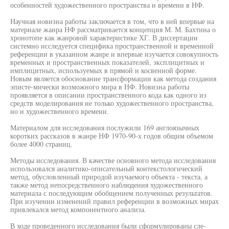
особенностей художественного пространства и времени в НФ.
Научная новизна работы заключается в том, что в ней впервые на
материале жанра НФ рассматривается концепция М. М. Бахтина о
хронотопе как жанровой характеристике ХГ. В диссертации
системно исследуется специфика пространственной и временной
референции в указанном жанре и впервые изучается совокупность
временных и пространственных показателей, эксплицитных и
имплицитных, используемых в прямой и косвенной форме.
Новым является обоснование трансформации как метода создания
эписте-мически возможного мира в НФ. Новизна работы
проявляется в описании пространственного кода как одного из
средств моделирования не только художественного пространства,
но и художественного времени.
Материалом для исследования послужили 169 англоязычных
коротких рассказов в жанре НФ 1970-90-х годов общим объемом
более 4000 страниц.
Методы исследования. В качестве основного метода исследования
использовался аналитико-описательный контекстологический
метод, обусловленный природой изучаемого объекта - текста, а
также метод непосредственного наблюдения художественного
материала с последующим обобщением полученных результатов.
При изучении изменений правил референции в возможных мирах
привлекался метод компонентного анализа.
В ходе проведенного исследования были сформулированы сле-