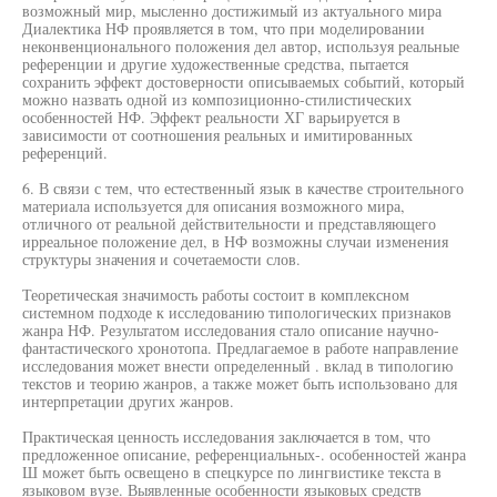
возможный мир, мысленно достижимый из актуального мира
Диалектика НФ проявляется в том, что при моделировании
неконвенционального положения дел автор, используя реальные
референции и другие художественные средства, пытается
сохранить эффект достоверности описываемых событий, который
можно назвать одной из композиционно-стилистических
особенностей НФ. Эффект реальности ХГ варьируется в
зависимости от соотношения реальных и имитированных
референций.
6. В связи с тем, что естественный язык в качестве строительного
материала используется для описания возможного мира,
отличного от реальной действительности и представляющего
ирреальное положение дел, в НФ возможны случаи изменения
структуры значения и сочетаемости слов.
Теоретическая значимость работы состоит в комплексном
системном подходе к исследованию типологических признаков
жанра НФ. Результатом исследования стало описание научно-
фантастического хронотопа. Предлагаемое в работе направление
исследования может внести определенный . вклад в типологию
текстов и теорию жанров, а также может быть использовано для
интерпретации других жанров.
Практическая ценность исследования заключается в том, что
предложенное описание, референциальных-. особенностей жанра
Ш может быть освещено в спецкурсе по лингвистике текста в
языковом вузе. Выявленные особенности языковых средств