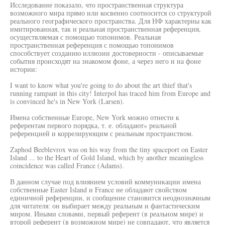
Исследование показало, что пространственная структура
возможного мира прямо или косвенно соотносится со структурой
реального географического пространства. Для НФ характерны как
имитированная, так и реальная пространственная референция,
осуществляемая с помощью топонимов. Реальная
пространственная референция с помощью топонимов
способствует созданию иллюзии достоверности - описываемые
события происходят на знакомом фоне, а через него и на фоне
истории:
I want to know what you're going to do about the art thief that's
running rampant in this city! Interpol has traced him from Europe and
is convinced he's in New York (Larsen).
Имена собственные Europe, New York можно отнести к
референтам первого порядка, т. е. обладают» реальной
референцией и коррелирующим с реальным пространством.
Zaphod Beeblevrox was on his way from the tiny spaceport on Easter
Island ... to the Heart of Gold Island, which by another meaningless
coincidence was called France (Adams).
В данном случае под влиянием условий коммуникации имена
собственные Easter Island и France не обладают свойством
единичной референции, и сообщение становится неоднозначным
для читателя: он выбирает между реальным и фантастическим
миром. Иными словами, первый референт (в реальном мире) и
второй референт (в возможном мире) не совпадают, что является