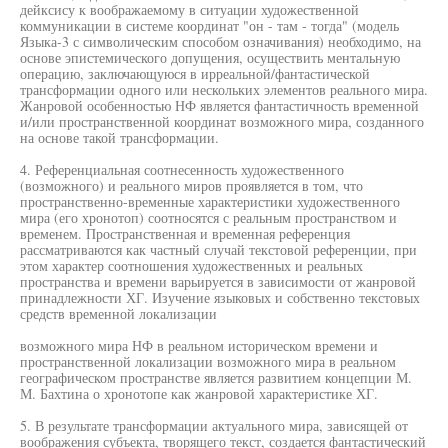
дейксису к воображаемому в ситуации художественной
коммуникации в системе координат "он - там - тогда" (модель
Языка-3 с символическим способом означивания) необходимо, на
основе эпистемического допущения, осуществить ментальную
операцию, заключающуюся в ирреальной/фантастической
трансформации одного или нескольких элементов реального мира.
Жанровой особенностью НФ является фантастичность временной
и/или пространственной координат возможного мира, созданного
на основе такой трансформации.
4. Референциальная соотнесенность художественного
(возможного) и реального миров проявляется в том, что
пространственно-временные характеристики художественного
мира (его хронотоп) соотносятся с реальным пространством и
временем. Пространственная и временная референция
рассматриваются как частный случай текстовой референции, при
этом характер соотношения художественных и реальных
пространства и времени варьируется в зависимости от жанровой
принадлежности ХГ. Изучение языковых и собственно текстовых
средств временной локализации
возможного мира НФ в реальном историческом времени и
пространственной локализации возможного мира в реальном
географическом пространстве является развитием концепции М.
М. Бахтина о хронотопе как жанровой характеристике ХГ.
5. В результате трансформации актуального мира, зависящей от
воображения субъекта, творящего текст, создается фантастический