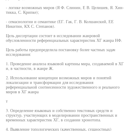
- логике возможных миров (Я Ф. Слинин, Е В. Целишев, Я. Хин-
тикка, С. Крипке);
- семасиологии и семантике (ЕГ. Гак, Г. В. Колшанский, ЕЕ
Никитин, КХ С. Степанов).
Цель диссертации состоит в исследовании жанровой
обусловленности референциальных характеристик ХГ жанра НФ.
Цель работы предопределила постановку более частных задач
исследования:
1. Проведение анализа языковой картины мира, создаваемой в ХГ
и, в частности, в жанре Ж.
2. Использование концепции возможных миров и понятий
локализации и трансформации для исследования
референциальной соотнесенности художественного и реального
миров в ХГ жанра
т
3. Определение языковых и собственно текстовых средств и
структур, участвующих в моделировании пространственных и
временных характеристик ХГ, в создании хронотопа.
4. Выявление топологических (качественных, сущностных)