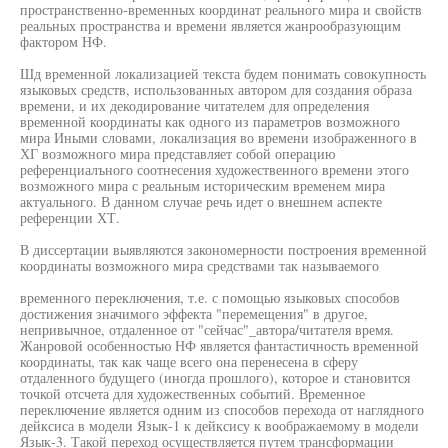
пространственно-временных координат реального мира и свойств
реальных пространства и времени является жанрообразующим
фактором НФ.
Шд временной локализацией текста будем понимать совокупность
языковых средств, использованных автором для создания образа
времени, и их декодирование читателем для определения
временной координаты как одного из параметров возможного
мира Иными словами, локализация во времени изображенного в
ХГ возможного мира представляет собой операцию
референциалъного соотнесения художественного времени этого
возможного мира с реальным историческим временем мира
актуального. В данном случае речь идет о внешнем аспекте
референции ХТ.
В диссертации выявляются закономерности построения временной
координаты возможного мира средствами так называемого
временного переключения, т.е. с помощью языковых способов
достижения значимого эффекта "перемещения" в другое,
непривычное, отдаленное от "сейчас"_автора/читателя время.
Жанровой особенностью НФ является фантастичность временной
координаты, так как чаще всего она перенесена в сферу
отдаленного будущего (иногда прошлого), которое и становится
точкой отсчета для художественных событий. Временное
переключение является одним из способов перехода от наглядного
дейксиса в модели Язык-1 к дейксису к воображаемому в модели
Язык-3. Такой переход осуществляется путем трансформации