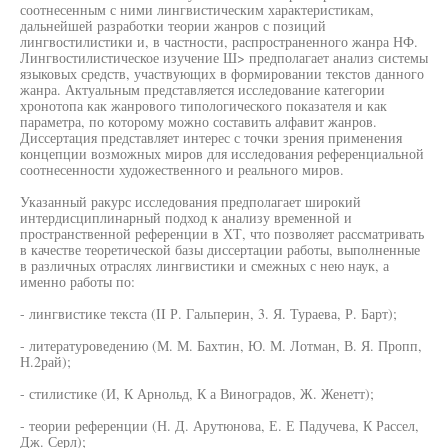
соотнесенным с ними лингвистическим характеристикам,
дальнейшей разработки теории жанров с позиций
лингвостилистики и, в частности, распространенного жанра НФ.
Лингвостилистическое изучение Ш> предполагает анализ системы
языковых средств, участвующих в формировании текстов данного
жанра. Актуальным представляется исследование категории
хронотопа как жанрового типологического показателя и как
параметра, по которому можно составить алфавит жанров.
Диссертация представляет интерес с точки зрения применения
концепции возможных миров для исследования референциальной
соотнесенности художественного и реального миров.
Указанный ракурс исследования предполагает широкий
интердисциплинарный подход к анализу временной и
пространственной референции в ХТ, что позволяет рассматривать
в качестве теоретической базы диссертации работы, выполненные
в различных отраслях лингвистики и смежных с нею наук, а
именно работы по:
- лингвистике текста (II Р. Гальперин, 3. Я. Тураева, Р. Барт);
- литературоведению (М. М. Бахтин, Ю. М. Лотман, В. Я. Пропп,
Н.2рай);
- стилистике (И, К Арнольд, К а Виноградов, Ж. Женетт);
- теории референции (Н. Д. Арутюнова, Е. Е Падучева, К Рассел,
Дж. Серл);