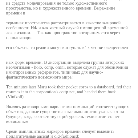
из средств моделирования не только художественного
пространства, но и художественного времени. Выражение
времени в
терминах пространства рассматривается в качестве жанровой
особенности НФ и как частный случай имплицитной временной
локализации.— Так как пространство воспринимается через
наполняющие
его объекты, то реалии могут выступать в" качестве-овеществлен--
-------
ных форм времени. В диссертации выделена группа авторских
неологизмов - holo, сопр, ornni, которые служат для обозначения
имитированных референтов, типичных для научно-
фантастического возможного мира:
Ten minutes later Maru took their pocket corps to a databoard, fed their
resumes into the corporation's cottp net, and handed them back
(Vinikoff).
Являясь разговорными вариантами номинаций соответствующих
объектов, данные существительные имплицитно указывают на
будущее, когда соответствующий уровень технологии станет
возможным.
Среди имплицитных маркеров времени следует выделить
прилагательные ancient и old-fashioned: