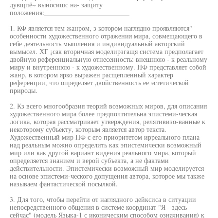
дувщпё~ выносишс на- защиту
положения:_________________________
1. КФ является тем жанром, з котором наглядно проявляются"
особенности художественного отражения мира, совмещающего в
себе деятельность мышления и индивидуальный авторский
вымысел. ХГ ¡сак вторичная моделирзгащя система предполагает
двойную референциальную отнесенность: внешнюю - к реальному
миру и внутреннюю - к художественному. НФ представляет собой
жанр, в котором ярко выражен расщепленный характер
референции, что определяет двойственность ее эстетической
природы.
2. Кз всего многообразия теорий возможных миров, для описания
художественного мира более предпочтительна эпистеми-ческая
логика, которая рассматривает утверждения, релятивизо-ванные к
некоторому субъекту, которым является автор текста.
Художественный мир НФ с его приоритетом ирреального плана
над реальным можно определить как эпистемически возможный
мир или как другой вариант видения реального мира, который
определяется знанием и верой субъекта, а не фактами
действительности. Эпистемически возможный мир моделируется
на основе эпистеми-ческого допущения автора, которое мы также
называем фантастической посылкой.
3. Для того, чтобы перейти от наглядного дейксиса в ситуации
непосредственного общения в системе координат "Я - здесь -
сейчас" (модель Языка-1 с иконическим способом означивания) к