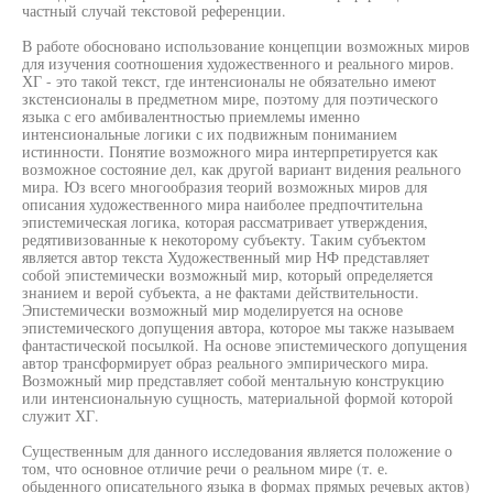
частный случай текстовой референции.
В работе обосновано использование концепции возможных миров
для изучения соотношения художественного и реального миров.
ХГ - это такой текст, где интенсионалы не обязательно имеют
зкстенсионалы в предметном мире, поэтому для поэтического
языка с его амбивалентностью приемлемы именно
интенсиональные логики с их подвижным пониманием
истинности. Понятие возможного мира интерпретируется как
возможное состояние дел, как другой вариант видения реального
мира. Юз всего многообразия теорий возможных миров для
описания художественного мира наиболее предпочтительна
эпистемическая логика, которая рассматривает утверждения,
редятивизованные к некоторому субъекту. Таким субъектом
является автор текста Художественный мир НФ представляет
собой эпистемически возможный мир, который определяется
знанием и верой субъекта, а не фактами действительности.
Эпистемически возможный мир моделируется на основе
эпистемического допущения автора, которое мы также называем
фантастической посылкой. На основе эпистемического допущения
автор трансформирует образ реального эмпирического мира.
Возможный мир представляет собой ментальную конструкцию
или интенсиональную сущность, материальной формой которой
служит ХГ.
Существенным для данного исследования является положение о
том, что основное отличие речи о реальном мире (т. е.
обыденного описательного языка в формах прямых речевых актов)