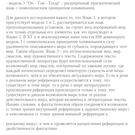
- модель-3 "Он - Там - Тогда" - расширенный прагматический
язык с символическим принципом означивания.
Для данного исследования важно то, что Язык-3, в котором
присутствует модели 1 и 2, рассматривается как язык
пропозициональных установок, он строит весь вообрачаешй мир,
а не только отдельные его элементы, как это происходит в
Языке-2. В ХТ и в анализируемых нами текстах НФ доминирует
модель-3 с символическим принципом означивания в силу
удаленности описываемого мира от субъекта, порождающего этот
мир. Таким образом, Язык-3 - это интенсиональный мир, мир
смыслов, мир художественного текста. Содержанием текста
художественной литературы будет интенсиональный (или
возможный) мир смыслов, построенный по законам логики, где
каждый интенсионал определяет некоторую сущность или вещь
возможного, хотя и не обязательно актуального мира. Если в речи
о реальном мире референция осуществляется к тому, что
существует в этом мире, то в речи о мире литературного
произведения референция производится только к тому, что
существует в данном возможном мире плюс те реалии
действительного мира, которые включены в литературные тексты.
Иными словами, в фантастическом образе соединяется возможное
(с точки зрения внутренней референции к художественному миру)
и невозможное (с точки зрения внешней референции к
реальному миру), в чем и проявляется расщепление референции и
двойственность фантастики.