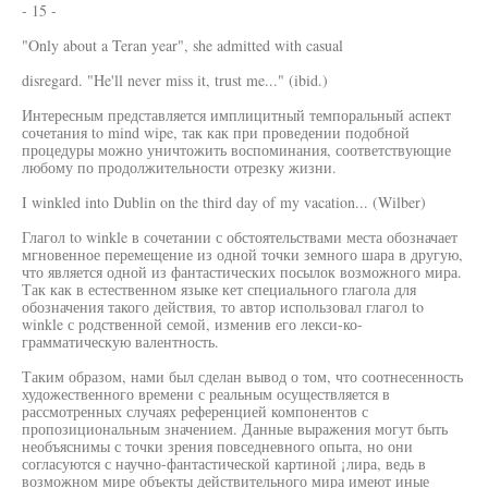
- 15 -
"Only about a Teran year", she admitted with casual
disregard. "He'll never miss it, trust me..." (ibid.)
Интересным представляется имплицитный темпоральный аспект
сочетания to mind wipe, так как при проведении подобной
процедуры можно уничтожить воспоминания, соответствующие
любому по продолжительности отрезку жизни.
I winkled into Dublin on the third day of my vacation... (Wilber)
Глагол to winkle в сочетании с обстоятельствами места обозначает
мгновенное перемещение из одной точки земного шара в другую,
что является одной из фантастических посылок возможного мира.
Так как в естественном языке кет специального глагола для
обозначения такого действия, то автор использовал глагол to
winkle с родственной семой, изменив его лекси-ко-
грамматическую валентность.
Таким образом, нами был сделан вывод о том, что соотнесенность
художественного времени с реальным осуществляется в
рассмотренных случаях референцией компонентов с
пропозициональным значением. Данные выражения могут быть
необъяснимы с точки зрения повседневного опыта, но они
согласуются с научно-фантастической картиной ¡лира, ведь в
возможном мире объекты действительного мира имеют иные