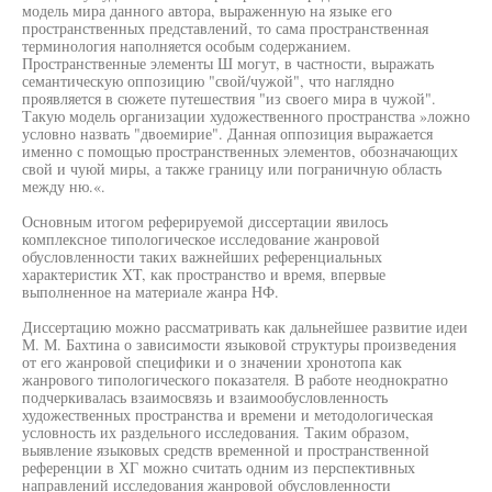
модель мира данного автора, выраженную на языке его
пространственных представлений, то сама пространственная
терминология наполняется особым содержанием.
Пространственные элементы Ш могут, в частности, выражать
семантическую оппозицию "свой/чужой", что наглядно
проявляется в сюжете путешествия "из своего мира в чужой".
Такую модель организации художественного пространства »ложно
условно назвать "двоемирие". Данная оппозиция выражается
именно с помощью пространственных элементов, обозначающих
свой и чуюй миры, а также границу или пограничную область
между ню.«.
Основным итогом реферируемой диссертации явилось
комплексное типологическое исследование жанровой
обусловленности таких важнейших референциальных
характеристик XT, как пространство и время, впервые
выполненное на материале жанра НФ.
Диссертацию можно рассматривать как дальнейшее развитие идеи
М. М. Бахтина о зависимости языковой структуры произведения
от его жанровой специфики и о значении хронотопа как
жанрового типологического показателя. В работе неоднократно
подчеркивалась взаимосвязь и взаимообусловленность
художественных пространства и времени и методологическая
условность их раздельного исследования. Таким образом,
выявление языковых средств временной и пространственной
референции в ХГ можно считать одним из перспективных
направлений исследования жанровой обусловленности