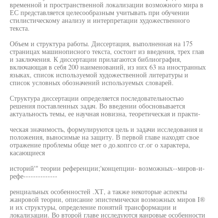
временной и пространственной локализации возможного мира в
ЕС представляется целесообразным учитывать при обучении
стилистическому анализу и интерпретации художественного
текста.
Объем и структура работы. Диссертация, выполненная на 175
страницах машинописного текста, состоит из введения, трех глав
и заключения. К диссертации прилагаются библиография,
включающая в себя 200 наименований, из них 63 на иностранных
языках, список используемой художественной литературы и
список условных обозначений используемых словарей.
Структура диссертации определяется последовательностью
решения поставленных задач. Во введении обосновывается
актуальность темы, ее научная новизна, теоретическая и практи-
ческая значимость, формулируются цель и задачи исследования и
положения, выносимые на защиту. В первой главе находят свое
отражение проблемы обще мет о до.копгсо сг.ог о характера,
касающиеся
историй'" теории референции;'концепции- возможных--миров-и-
рефе--------------
ренциальных особенностей .ХТ, а также некоторые аспекты
жанровой теории, описание эпистемически возможных миров I®
и их структуры, определение понятий трансформации и
локализации. Во второй главе исследуются яанровые особенности