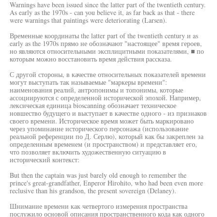
Warnings have been issued since the latter part of the twentieth century.
As early as the 1970s - can you believe it, as far back as that - there
were warnings that paintings were deteriorating (Larsen).
Временные координаты the latter part of the twentieth century и as
early as the 1970s прямо не обозначают "настоящее" время героев,
но являются относительными эксплицитными показателями, ■ по
которым можно восстановить время действия рассказа.
С другой стороны, в качестве относительных показателей времени
могут выступать так называемые "маркеры времени":
наименования реалий, антропонимы и топонимы, которые
ассоциируются с определенной исторической эпохой. Например,
лексическая единица bioscanning обозначает техническое
новшество будущего и выступает в качестве одного - из признаков
своего времени. Историческое время может быть маркировано
через упоминание исторического персонажа (использование
реальной референции по Д. Серлю), который как бы закреплен за
определенным временем (и пространством) и представляет его,
что позволяет включить художественную ситуацию в
исторический контекст:
But then the captain was just barely old enough to remember the
prince's great-grandfather, Enperor Hirohito, who had been even more
reclusive than his grandson, the present sovereign (Delaney).
Шнимание времени как четвертого измерения пространства
послужило основой описания пространственного кода как одного