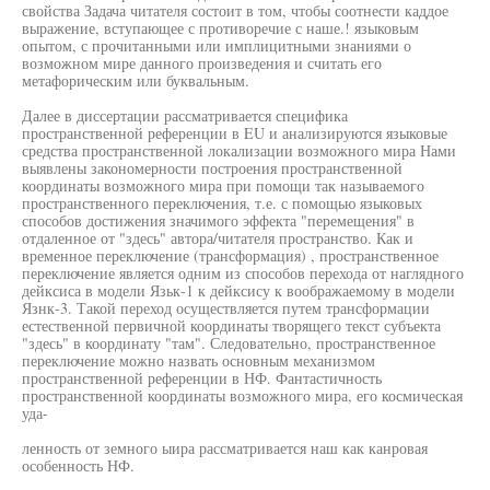
свойства Задача читателя состоит в том, чтобы соотнести каддое
выражение, вступающее с противоречие с наше.! языковым
опытом, с прочитанными или имплицитными знаниями о
возможном мире данного произведения и считать его
метафорическим или буквальным.
Далее в диссертации рассматривается специфика
пространственной референции в EU и анализируются языковые
средства пространственной локализации возможного мира Нами
выявлены закономерности построения пространственной
координаты возможного мира при помощи так называемого
пространственного переключения, т.е. с помощью языковых
способов достижения значимого эффекта "перемещения" в
отдаленное от "здесь" автора/читателя пространство. Как и
временное переключение (трансформация) , пространственное
переключение является одним из способов перехода от наглядного
дейксиса в модели Язьк-1 к дейксису к воображаемому в модели
Язнк-3. Такой переход осуществляется путем трансформации
естественной первичной координаты творящего текст субъекта
"здесь" в координату "там". Следовательно, пространственное
переключение можно назвать основным механизмом
пространственной референции в НФ. Фантастичность
пространственной координаты возможного мира, его космическая
уда-
ленность от земного ыира рассматривается наш как канровая
особенность НФ.