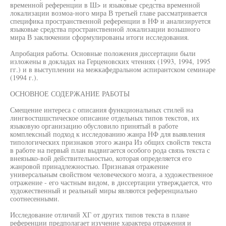
временной референции в Ш> и языковые средства временной
локализации возмоа-ного мира В третьей главе рассматривается
специфика пространственной референции в НФ и анализируется
языковые средства пространственной локализации возьшного
мира В заключении сформулированы итоги исследования.
Апробация работы. Основные положения диссертации были
изложены в докладах на Герценовских чтениях (1993, 1994, 1995
гг.) и в выступлении на межкафедральном аспирантском семинаре
(1994 г.).
ОСНОВНОЕ СОДЕРЖАНИЕ РАБОТЫ
Смещение интереса с описания функциональных стилей на
лингвостшшстическое описание отдельных типов текстов, их
языковую организацию обусловило принятый в работе
комплексный подход к исследованию жанра НФ для выявления
типологических признаков этого жанра Из общих свойств текста
в работе на первый план выдвигается особого рода связь текста с
внеязыко-вой действительностью, которая определяется его
жанровой принадлежностью. Признавая отражение
универсальным свойством человеческого мозга, а художественное
отражение - его частным видом, в диссертации утверждается, что
художественный и реальный миры являются референциально
соотнесенными.
Исследование отличий ХГ от других типов текста в плане
референции предполагает изучение характера отражения и