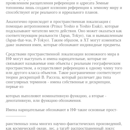
проявлением расщепления референции и адресата Земные
топонимы лишь создают иллюзию референции к земному миру и
способствуют игре реального и ирреального планов.
Аналогично происходит и пространственная локализация с
помощью антропонимов (Prince Yoshio и Yoshio Esaki), которые
подсказывают читателю место действия. Оно может оказаться как
соответствующим реальности (Japan, Tokyo), так и вымышленным
(Japan-that-was, Р-Tokyo). Таким образом, в ХТ могут изменяться
даже значения имен, которые обозначают индивидные предметы.
Средствами пространственной локализации возможного мира в
НФ могут выступать и имена нарицательные, которые не
связывают называемые ими объекты с реальным географическим
пространством, а осуществляют референцию к одному члену того
или другого класса объектов. Такое разграничение соответствует
теории дескрипций В. Рассела, который различает два типа
сингулярных терминов - имена собственные и дескрипции,
первые из
которых выполняют номинативную функцию, а вторые -
денотативную, или функцию обозначения.
Имена нарицательные обозначают в НФ такие основные прост-
__________
ранственныэ зоны многих научно-фантастических произведений,
как космический океан, лес, а тага® распространенный локус