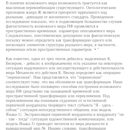
В понятии возможного мира возможность трактуется как
мысленная перекомбинация существующего. Онтологическим
признаком жанра Ж является приоритет ирреального над
реальным, -девиация от жизненного стандарта. Проведенное
исследование показало, что в подавляющем большинстве случаев
фантастичность возможного мира НФ проявляется в
пространственно-временных -параметрах описываемого мира
Следовательно, зпистемическое допущение или фантастическую
посылку можно определить как трансформацию одного или
нескольких элементов структуры реального мира, в частности,
временных и/или пространственных параметров. '• "
Как известно, один из трех типов дейксиса, выделенных К.
Бюлером, - дейксис к воображаемому есть указание на некоторую
ситуацию выдуманного или несуществующего в действительности
мира Механизм его действия К. Вюлер определяет как операцию
"перенесения". Нам представляется, что "перенесение"
соответствует тому, что мы обозначили как трансформация. Наше
исследование было посвящено способам построения возможного
мира НФ средствами так называемой временной или
пространственной трансформации или переключения. Под
переключением мы понимаем отдаление от естественной
первичной координаты творящего текст субъекта "Я - здесь -
сейчас" (ситуация непосредственного общения, или модель
Языка-1). Экстраполяция первичной координаты в координату "он
- там - тогда" (ситуация художественной коммуникации, или
модель Языка-3) приводит читателя из мира реальности в
вымышленный мир №. Иными словами, трансформация