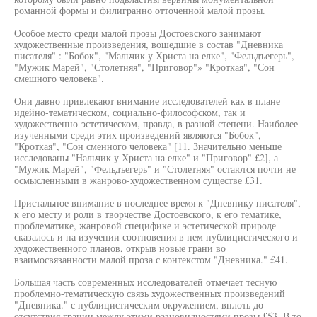
романной формы и филигранно отточенной малой прозы.
Особое место среди малой прозы Достоевского занимают
художественные произведения, вошедшие в состав "Дневника
писателя" : "Бобок", "Мальчик у Христа на елке", "Фельдъегерь",
"Мужик Марей", "Столетняя", "Приговор"» "Кроткая", "Сон
смешного человека".
Они давно привлекают внимание исследователей как в плане
идейно-тематическом, социально-философском, так и
художественно-эстетическом, правда, в разной степени. Наиболее
изученными среди этих произведений являются "Бобок",
"Кроткая", "Сон сменного человека" [11. Значительно меньше
исследованы "Нальчик у Христа на елке" и "Приговор" £2], а
"Мужик Марей", "Фельдъегерь" и "Столетняя" остаются почти не
осмысленными в жанрово-художественном существе £31.
Пристальное внимание в последнее время к "Дневнику писателя",
к его месту и роли в творчестве Достоевского, к его тематике,
проблематике, жанровой специфике и эстетической природе
сказалось и на изучении соотновения в нем публицистического и
художественного планов, открыв новые грани во
взаимосвязанности малой проза с контекстом "Дневника." £41.
Большая часть современных исследователей отмечает тесную
проблемно-тематическую связь художественных произведений
"Дневника." с публицистическим окружением, вплоть до
отсутствия границ между этими разновидностями прозы £53. В то