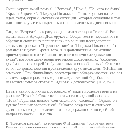
Очень коротенький роман", "Встреча", "Ночь", "То, чего не было",
"Красный цветок", "Надежда Николаевна"), но и указал на те
идеи, темы, образы, сюжетные ситуации, которые созвучны в тон
или ином случае с конкретными произведениями Достоевского.
Так, во "Встрече" литературовед находит отзвуки "теорий" Рас-
кольникова и Аркадия Долгорукова, Общая тема и переклички в
образах и сюжетных перипетиях» по мнению исследователя,
связывают рассказы "Происшествие" и "Надежда Николаевна" с
романом "Идиот". Кроме того, в "Происшествии" отчетливо
просматриваются и те "сложные, противоречивые движения
души", которые характерны для героев Достоевского, "особенно
для "маленьких людей" и "униженных и оскорбленных". Отметив
точки соприкосновения произведений двух писателей, Ф.И.Евнин
замечает: "При ближайшем рассмотрении обнаруживается, что вся
система характеров, весь ход и исход сюжетной борьбы. - в
известном смысле сколок с "Идиота" Достоевского" [10,с,2961.
Печать явного влияния Достоевского" видит исследователь и на
рассказе "Ночь": ".Сюжетной, а отчасти и идейной основой
"Ночи" Гаршина. явился "Сон смежного человека".,. Однако он
тут же "спешит оговориться"; "Многое разделяет и отличает
сравниваемые произведения - и по содержанию и по идейной
направленности" [10,с.298].
В "Красном цветке", по мнению Ф.Й.Евнина, "основная тема
Гарши-на - тема человеческих страданий получила обобщенно-