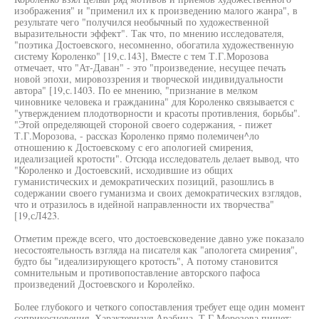
изображения" и "применил их к произведению малого жанра", в
результате чего "получился необычный по художественной
выразительности эффект". Так что, по мнению исследователя,
"поэтика Достоевского, несомненно, обогатила художественную
систему Короленко" [19,с.143], Вместе с тем Т.Г.Морозова
отмечает, что "Ат-Даван" - это "произведение, несущее печать
новой эпохи, мировоззрения и творческой индивидуальности
автора" [19,с.1403. По ее мнению, "признание в мелком
чиновнике человека и гражданина" для Короленко связывается с
"утверждением плодотворности и красоты противления, борьбы".
"Этой определяющей стороной своего содержания, - пижет
Т.Г.Морозова, - рассказ Короленко прямо полемичен^ло
отношению к Достоевскому с его апологией смирения,
идеализацией кротости". Отсюда исследователь делает вывод, что
"Короленко и Достоевский, исходившие из общих
гуманистических и демократических позиций, разошлись в
содержании своего гуманизма и своих демократических взглядов,
что и отразилось в идейной направленности их творчества"
[19,сЛ423.
Отметим прежде всего, что достоевсковедение давно уже показало
несостоятельность взгляда на писателя как "апологета смирения",
будто бы "идеализирующего кротость", А потому становится
сомнительным и противопоставление авторского пафоса
произведений Достоевского и Королейко.
Более глубокого и четкого сопоставления требует еще один момент
соприкосновения. Характеризуя Арабина, Т.Г.Морозова пишет: