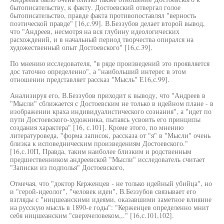
бытописательству, к факту. Достоевский отвергал голое
бытописательство, правде факта противопоставлял "верность
поэтической правде" [16,с.99]. В.Беззубов делает второй вывод,
что "Андреев, несмотря на вся глубину идеологических
расхождений, и в начальный период творчества опирался на
художественный опыт Достоевского" [16,с.39].
По мнению исследователя, "в ряде произведений это проявляется
дос таточно определенно", а "наибольший интерес в этом
отношении представляет рассказ "Мысль" Е16,с.99].
Анализируя его, В.Беззубов приходит к выводу, что "Андреев в
"Мысли" сближается с Достоевским не только в идейном плане - в
изображении краха индивидуалистического сознания", а "идет по
пути Достоевского-художника, пытаясь усвоить его принципы
создания характера" [16, с.101]. Кроме этого, по мнению
литературоведа, "форма записок, рассказа от "я" в "Мысли" очень
близка к исповедническим произведениям Достоевского."
[16,с.10П, Правда, таким наиболее близким и родственным
предшественником андреевской "Мысли" исследователь считает
"Записки из подполья" Достоевского,
Отмечая, что "доктор Керженцев - не только идейный убийца", но
и "герой-идеолог", "человек идеи", В.Беззубов связывает его
взгляды с "ницшеанскими идеями, оказавшими заметное влияние
на русскую мысль в 1890-е годы": "Керженцев определенно мнит
себя ницшеанским "сверхчеловеком,,." [16,с.101,102].