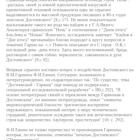
-рассказа, своей условной идеологической нагрузкой и
примитивной техникой психоанализа едва ли серьезно
выделявшегося из массовой продукции писавших в 80-х годах
эпигонов Достоевского" [8,с.171. Не менее показательное
высказывание такого же рода мы найдем и у Г.А.Вялого.
Анализируя гарвинскую "Ночь" в соотношении с "Днем итога"
йль-бова и "Ночью" Ясинского, исследователь замечает: "йльбов в
"Дне итога" чрезвычайно близко подходит к кругу вопросов и
тематике Гарши-на. <.> Повесть описывает его С героя - O.K.)
последний день -день итога. Здесь много воспоминаний, бреда,
разговоров с самим собою, нервозности, самоанализа в духе
Достоевского" [9,с.92].
Впервые серьезно поставил вопрос о воздействии Достоевского на
В.М.Гаршина Ф.И.Евнин, Ситуацию, возникшую в
литературоведении, он охарактеризовал так: "По существу, тема
"Достоевский - Гаржин" еще никогда не подвергалась
специальной исследовательской разработке" > И0,с.292], "В
основе литературных связей и перекличек между Гарвиным и
Достоевским", по мнению литературоведа, лежат "элементы
мировоззренческой близости: трагическое восприятие
окружающего, повышенный интерес к миру человеческих
страданий, решительное осуждение таких язв антагонистического
строя как хищничество, пауперизм, проституция" [10, с. 292].
Ф.И.Евнин не только перечислил те произведения Гаршина,
которые, по его мнению, отмечены "печатью Достоевского"
("Происшествие",