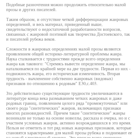
Подобные разночтения можно продолжить относительно малой
прозы и других писателей.
Таким образом, и отсутствие четкой дифференциации жанровых
определений, и весь материал, приведенный выше,
свидетельствуют о недостаточной разработанности вопросов,
связанных с жанровой поэтикой как творчества Достоевского, так
и писателей рубежа веков.
Сложности в жанровых определениях малой прозы являются
проявлением общей историко-литературной проблемы жанра.
Наука сталкивается с трудностями прежде всего определения
жанра как такового: "Стремясь вывести определение жанра, мы
наталкиваемся по крайней мере на две трудности. Первая из них -
подвижность жанра, его историческая изменчивость. Вторая
трудность - вычленение собственно жанровых (видовых)
признаков по отношению к родовым" Е30,с.403.
Зто действительно существующие трудности увеличиваются в
литературе конца века размыванием четких жанровых и даже
родовых границ, появлением целого ряда "промежуточных" или
своего рода "синтетических" жанров, включающих признаки
многих разновидностей. Причем такие "синтетические" жанры
возникали не только на основе новеллы, рассказа и очерка, но и с
участием условных жанров, активно возрождавшихся в это время.
Нельзя не отметить и тот ряд новых жанровых признаков, которые
становятся характерными для малой прозы рубежа и поднимают ее
на новый качественный уровень. Это прежде всего смещение