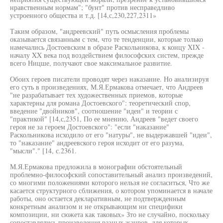
нравственным нормам"; "бунт" против несправедливо
устроенного общества и т.д. [14,с,230,227,2311»
Таким образом, "андреевский" путь осмысления проблемы
оказывается связанным с тем, что те тенденции, которые только
намечались Достоевским в образе Раскольникова, к концу XIX -
началу XX века под воздействием философских систем, прежде
всего Ницше, получают свое максимальное развитие.
Обоих героев писатели проводят через наказание. Но анализируя
его суть в произведениях, М.Я.Ермакова отмечает, что Андреев
"не разрабатывает тех художественных приемов, которые
характерны для романа Достоевского": теоретический спор,
введение "двойников", соотношение "идеи" и теории с
"практикой" [14,с,2351, По ее мнению, Андреев "ведет своего
героя не за героем Достоевского": "если "наказание"
Раскольникова исходило от его "натуры", не выдержавшей "идеи",
то "наказание" андреевского героя исходит от его разума,
"мысли"." [14, с.2361.
М.Я.Ермакова предложила в монографии обстоятельный
проблемно-философский сопоставительный анализ произведений,
со многими положениями которого нельзя не согласиться, Что же
касается структурного сближения, о котором упоминается в начале
работы, оно остается декларативным, не подтвержденным
конкретным анализом и не открывающим ни специфики
композиции, ни сюжета как таковых» Зто не случайно, поскольку
сопоставлялись произведения разных жанров, для которых