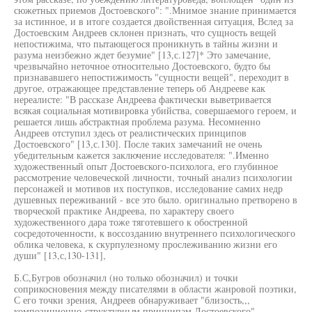
сюжетных приемов Достоевского": ".Мнимое знание принимается
за истинное, и в итоге создается двойственная ситуация, Вслед за
Достоевским Андреев склонен признать, что сущность вещей
непостижима, что пытающегося проникнуть в тайны жизни и
разума неизбежно ждет безумие" [13,с.127]* Это замечание,
чрезвычайно неточное относительно Достоевского, будто бы
признававшего непостижимость "сущности вещей", переходит в
другое, отражающее представление теперь об Андрееве как
нереалисте: "В рассказе Андреева фактически выветривается
всякая социальная мотивировка убийства, совершаемого героем, и
решается лишь абстрактная проблема разума. Несомненно
Андреев отступил здесь от реалистических принципов
Достоевского" [13,с.130]. После таких замечаний не очень
убедительным кажется заключение исследователя: ".Именно
художественный опыт Достоевского-психолога, его глубинное
рассмотрение человеческой личности, точный анализ психологии
персонажей и мотивов их поступков, исследование самих недр
душевных переживаний - все это было. оригинально претворено в
творческой практике Андреева, по характеру своего
художественного дара тоже тяготевшего к обостренной
сосредоточенности, к воссозданию внутреннего психологического
облика человека, к скурпулезному прослеживанию жизни его
души" [13,с,130-131],
Б.С,Бугров обозначил (но только обозначил) и точки
соприкосновения между писателями в области жанровой поэтики,
С его точки зрения, Андреев обнаруживает "близость,,,
композиционно-структурным принципам Достоевского",