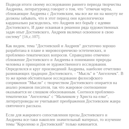
Подводя итоги своему исследованию раннего периода творчества
Андреева, литературовед говорит о том, что "отмечая черты,
сближающие Андреева с Достоевским, мы все же ни на минуту не
должны забывать, что в этот период они идеологически
кардинально расходились, что Андреев вел борьбу с идеями
Достоевского, И даже осваивая в решении ряда художественных
задач опыт Достоевского, Андреев включал освоенное в свою
систему" [16,с.107].
Как видим, тема "Достоевский и Андреев" достаточно хорошо
разработана в плане и мировоззренческо-эстетических, и
проблемно-тематических вопросов. Справедливо отмечено
сближение Достоевского и Андреева в понимании природы
человека и принципов ее художественного исследования.
Определился и круг произведений Андреева, наиболее отчетливо
развивающих традиции Достоевского, - "Мысль" и "Ангелочек". В
то же время обстоятельное исследование философского
сопряжения "Мысли" с творчеством Достоевского опирается на
анализ романов писателя, так что жанровое соотношение
оказывается не слишком обоснованным. Соотнося проблемно-
тематически "Ангелочка" с "Мальчиком у Христа на елке",
литературоведы не учитывают преображения Достоевским жанра
святочного рассказа.
Если для жанрового сопоставления прозы Достоевского и
Андреева все-таки накоплен значительный материал, то изучение
темы "Короленко и Достоевский" только начинается.