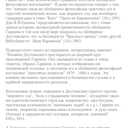
философское воплощение". И далее исследователь говорит о том,
что "именно такая же обобщенно философская трактовка зол и
горестей человеческой жизни -как мирового зла, как всеобщего
страдания дана в главе "Бунт" "Орать-ев Карамазовых" [10,с.2991,
Для Ф.Й.Евнина "представляется несомненным, что с точки
зрения историко-литературной преемственности обобщение
Гаршина в той или иной мере опиралось на обобщение
Достоевского, что за безумцем из "Красного цветка" стоит другой
КеНзсЬшеггег -Иван Карамазов" [10,с.3003.
Подводя итоги своего исследования, литературовед замечает:
"Влияние Достоевского простирается на широкий круг
произведений Гариина, Оно сказывается не только в темах,
сюжетах, образах Гариина, в методах изображения им
человеческой психики, в тяготении его к обобщенно философской
постановке "проклятых вопросов" 1870 - 1880-х годов. Это
влияние явственно прослеживается в большинстве случаев и в
идейной направленности рассказов.
Использовав лучшее, передовое в Достоевском (протест против
"мирового зла", "боль о страдающем человеке", осуждение таких
язв капиталистического строя как хищничество, проституция,
трагическая изломанность "маленьких лидей" и т.д.), Гаршин по-
своему, творчески переосмысливал используемое - в духе своих
(близких к народничеству) взглядов, интересов, влечений"
ЕЮ,с,3011.
А.Латынина, изучая творчество Гариина, так же не обходит