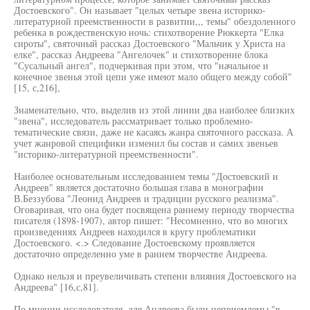
Достоевского". Он называет "целых четыре звена историко-
литературной преемственности в развитии,,, темы" обездоленного
ребенка в рождественскую ночь: стихотворение Рюккерта "Елка
сироты", святочный рассказ Достоевского "Мальчик у Христа на
елке", рассказ Андреева "Ангелочек" и стихотворение блока
"Сусальный ангел", подчеркивая при этом, что "начальное и
конечное звенья этой цепи уже имеют мало общего между собой"
[15, с,216],
Знаменательно, что, выделив из этой линии два наиболее близких
"звена", исследователь рассматривает только проблемно-
тематические связи, даже не касаясь жанра святочного рассказа. А
учет жанровой специфики изменил бы состав и самих звеньев
"историко-литературной преемственности".
Наиболее основательным исследованием темы "Достоевский и
Андреев" является достаточно большая глава в монографии
В.Беззубова "Леонид Андреев и традиции русского реализма".
Оговаривая, что она будет посвящена раннему периоду творчества
писателя (1898-1907), автор пишет: "Несомненно, что во многих
произведениях Андреев находился в кругу проблематики
Достоевского. <.> Следование Достоевскому проявляется
достаточно определенно уме в раннем творчестве Андреева.
Однако нельзя и преувеличивать степени влияния Достоевского на
Андреева" [16,с,81].
По мнении исследователя, для Андреева были неприемлемы "в