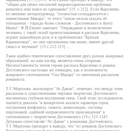
"общие для обоих писателей мировоззренческие проблемы
решались ими вовсе не одинаково" [15, с.212]. Если Короленко,
по мнению литературоведа, "полностью солидаризуется с
инвективами Макара", то этого "никак нельзя сказать об
отношении - гораздо более сложном - Достоевского к бунту
Ивана". Ф.Й.Евнин замечает: "Оправдание и возвеличение
человека, с такой силой провозглашаемые в рассказе Короленко,
играют важнейшую роль и в проблематике "Братьев
Карамазовых", но они преломлены там иначе, имеют другой
смысл и звучание" [15,с,212-213]. ;
Такое идейно-тематическое сопоставление двух разных жанровых
образований, на наш взгляд, является очень спорным.
Несопоставимость типов героев рассказа Короленко и романа
Достоевского настолько же очевидна, как и возможность
жанрового соотношения "Сна Макара" со святочным рассказом
романиста.
Т.Г.Морозова, анализируя "Ат-Даван", отмечает, что между этим
рассказом и существенными чертами творчества Достоевского
несомненна глубокая внутренняя связь. Свой тезис исследователь
пытается доказать "в конкретном анализе характера героя,
построения конфликта, сюжета, композиции, системы
персонажей, идейной направленности произведения" в
соотношении с творчеством Достоевского [19,с.123-1243.
Детально сопоставляя "Ат-Даван" с романами Достоевского,
Т.Г.Морозова приходит к выводу, что "из романов Достоевского
Короленко взял целый ряд мотивов и приемов художественного