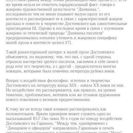
же время нельзя не отметить парадоксальный факт: говоря о
жанрово-художественной целостности "Дневника.",
исследователи тем не менее изымают малую прозу из его
контекста и рассматривают ее в связи с характеристикой жанров
рассказа и повести в творчестве Достоевского как самостоятельные
произведения Ш, Однако в последнее время в связи с изучением
жанрово-эс-тетической природы "Дневника писателя"
предпринимались попытки уточнить и жанровую специфику
малой прозы в контексте целого £7].
Такой разносторонний интерес к малой прозе Достоевского
объясняется, по-видимому, тем, что она, с одной стороны,
отразила мастерство зрелого писателя, заключив в себе своего
рода итог его творчества, а с другой - предвосхитила многие
новации, которыми была отмечена литература рубежа веков.
Вопрос о воздействии философии, эстетики и творчества
Достоевского на литературу конца XIX - начала XX веков не нов.
Но воздействие это рассматривается, как правило, на уровне
тематики, проблематики, мотивов или же отзывов художников
нового поколения о великом предиественнике.
К тому же не всегда такое влияние рассматривалось как
положительное. Ярким примером может служить одно из
высказываний Ю.Г.Окс-мана 30-х годов по поводу воздействия
Достоевского на Гаршина: "Между тем, одновременно с
"Денщиком и офицером" направлялись Гаршиным в печать
страницы неврастенически-напряяенной исповеди героя "Ночи",