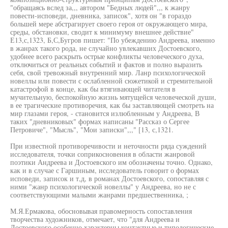
"обращаясь вслед за,,, автором "Бедных людей",,, к жанру
повести-исповеди, дневника, записок", хотя он "в гораздо
большей мере абстрагирует своего героя от окружающего мира,
среды, обстановки, сводит к минимуму внешнее действие"
Е13,с,1323, Б,С,Бугров пишет: "По убеждению Андреева, именно
в жанрах такого рода, не случайно увлекавших Достоевского,
удобнее всего раскрыть острые конфликты человеческого духа,
отключиться от реальных событий и фактов и полно выразить
себя, свой тревожный внутренний мир. Ланр психологической
новеллы или повести с ослабленной сюжетикой и стремительной
катастрофой в конце, как бы втягивающей читателя в
мучительную, беспокойную жизнь мятущейся человеческой души,
в ее трагические противоречия, как бы заставляющей смотреть на
мир глазами героя, - становится излюбленным у Андреева, В
таких "дневниковых" формах написаны "Рассказ о Сергее
Петровиче", "Мысль", "Мои записки",,," [13, с,1321.
При известной противоречивости и неточности ряда суждений
исследователя, точки соприкосновения в области жанровой
поэтики Андреева и Достоевского им обозначены точно. Однако,
как и в случае с Гаршиным, исследователь говорит о формах
исповеди, записок и т,д, в романах Достоевского, сопоставляя с
ними "жанр психологической новеллы" у Андреева, но не с
соответствующими малыми жанрами предшественника, ;
М.Я.Ермакова, обосновывая правомерность сопоставления
творчества художников, отмечает, что "для Андреева и
Достоевского особенно характерны контактные и типологические