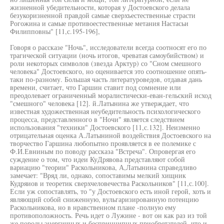
жизненной убедительности, которая у Достоевского делала
безукоризненной правдой самые сверхъестественные страсти
Рогожина и самые противоестественные метания Настасьи
Филипповны" [11,с.195-196],
Говоря о рассказе "Ночь", исследователи всегда соотносят его по
трагической ситуации (ночь итогов, чреватая самоубийством) и
роли некоторых символов (звезда Арктур) со "Сном смешного
человека" Достоевского, но оценивается это соотношение опять-
таки по-разному. Большая часть литературоведов, отдавая дань
времени, считает, что Гаршин ставит под сомнение или
преодолевает ограниченный моралистически-еван-гельский исход
"смешного" человека [12]. й.Латынина же утверждает, что
известная художественная неубедительность психологического
процесса, представленного в "Ночи" является следствием
использования "техники" Достоевского [11,с.132]. Неизменно
отрицательная оценка А.Латыниной воздействия Достоевского на
творчество Гаршина любопытно проявляется в ее полемике с
Ф.И.Евниным по поводу рассказа "Встреча". Опровергая его
суждение о том, что идеи КуДрявова представляют собой
вариацию "теории" Раскольникова, А,Латынина справедливо
замечает: "Вряд ли, однако, сопоставимы мелкий хищник
Кудряиов и теоретик сверхчеловечества Раскольников" [11,с.100].
Если уж сопоставлять, то "у Достоевского есть иной герой, хоть и
являющий собой сниженную, вульгаризированную потенцию
Раскольникова, но в нравственном плане -полную ему
противоположность. Речь идет о Лужине - вот он как раз из той
же породы энергичных и беспринципных приобретателей, что и