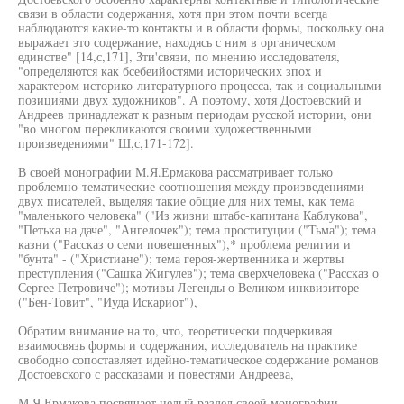
связи в области содержания, хотя при этом почти всегда
наблюдаются какие-то контакты и в области формы, поскольку она
выражает это содержание, находясь с ним в органическом
единстве" [14,с,171], Зти'связи, по мнению исследователя,
"определяются как бсебеийостями исторических зпох и
характером историко-литературного процесса, так и социальными
позициями двух художников". А поэтому, хотя Достоевский и
Андреев принадлежат к разным периодам русской истории, они
"во многом перекликаются своими художественными
произведениями" Ш,с,171-172].
В своей монографии М.Я.Ермакова рассматривает только
проблемно-тематические соотношения между произведениями
двух писателей, выделяя такие общие для них темы, как тема
"маленького человека" ("Из жизни штабс-капитана Каблукова",
"Петька на даче", "Ангелочек"); тема проституции ("Тьма"); тема
казни ("Рассказ о семи повешенных"),* проблема религии и
"бунта" - ("Христиане"); тема героя-жертвенника и жертвы
преступления ("Сашка Жигулев"); тема сверхчеловека ("Рассказ о
Сергее Петровиче"); мотивы Легенды о Великом инквизиторе
("Бен-Товит", "Иуда Искариот"),
Обратим внимание на то, что, теоретически подчеркивая
взаимосвязь формы и содержания, исследователь на практике
свободно сопоставляет идейно-тематическое содержание романов
Достоевского с рассказами и повестями Андреева,
М.Я.Ермакова посвящает целый раздел своей монографии