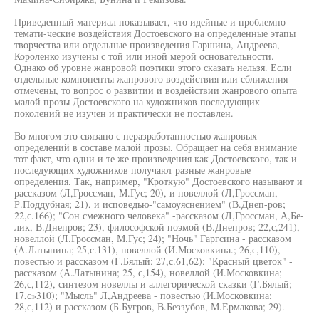
Приведенный материал показывает, что идейные и проблемно-
темати-ческие воздействия Достоевского на определенные этапы
творчества или отдельные произведения Гаршина, Андреева,
Короленко изучены с той или иной мерой основательности.
Однако об уровне жанровой поэтики этого сказать нельзя. Если
отдельные компоненты жанрового воздействия или сближения
отмечены, то вопрос о развитии и воздействии жанрового опыта
малой прозы Достоевского на художников последующих
поколений не изучен и практически не поставлен.
Во многом это связано с неразработанностью жанровых
определений в составе малой прозы. Обращает на себя внимание
тот факт, что одни и те же произведения как Достоевского, так и
последующих художников получают разные жанровые
определения. Так, например, "Кроткую" Достоевского называют и
рассказом (Л,Гроссман, М.Гус; 20), и новеллой (Л,Гроссман,
Р.Поддубная; 21), и исповедью-"самоуяснением" (В.Днеп-ров;
22,с.166); "Сон смежного человека" -рассказом (Л,Гроссман, А,Бе-
лик, В.Днепров; 23), философской поэмой (В.Днепров; 22,с,241),
новеллой (Л.Гроссман, М.Гус; 24); "Ночь" Гаргсина - рассказом
(А.Латынина; 25,с.131), новеллой (И.Московкина.; 26,с,110),
повестью и рассказом (Г.Бялый; 27,с.61,62); "Красный цветок" -
рассказом (А.Латынина; 25, с,154), новеллой (И.Московкина;
26,с,112), синтезом новеллы и аллегорической сказки (Г.Бялый;
17,с»310); "Мысль" Л,Андреева - повестью (И.Московкина;
28,с,112) и рассказом (Б.Бугров, В.Беззубов, М.Ермакова; 29).