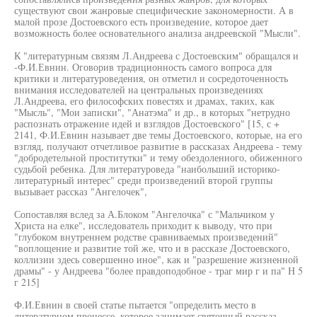
существуют свои жанровые специфические закономерности. А в
малой прозе Достоевского есть произведение, которое дает
возможность более основательного анализа андреевской "Мысли".
К "литературным связям Л.Андреева с Достоевским" обращался и
-Ф.И.Евнин. Оговорив традиционность самого вопроса для
критики и литературоведения, он отметил и сосредоточенность
внимания исследователей на центральных произведениях
Л.Андреева, его философских повестях и драмах, таких, как
"Мысль", "Мои записки", "Анатэма" и др., в которых "нетрудно
распознать отражение идей и взглядов Достоевского" [15, с +
2141, Ф.И.Евнин называет две темы Достоевского, которые, на его
взгляд, получают отчетливое развитие в рассказах Андреева - тему
"добродетельной проститутки" и тему обездоленного, обиженного
судьбой ребенка. Для литературоведа "наибольший историко-
литературный интерес" среди произведений второй группы
вызывает рассказ "Ангелочек",
Сопоставляя вслед за А.Блоком "Ангелочка" с "Мальчиком у
Христа на елке", исследователь приходит к выводу, что при
"глубоком внутреннем родстве сравниваемых произведений"
"воплощение и развитие той же, что и в рассказе Достоевского,
коллизии здесь совершенно иное", как и "разрешение жизненной
драмы" - у Андреева "более правдоподобное - траг мир г и па" Н 5
г 215]
Ф.И.Евнин в своей статье пытается "определить место в
литературном процессе, которое занимает святочный рассказ