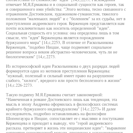
отмечает М,Я,Ермакова и в социальной сущности как героев, так
и совершенного ими убийства: "Этого мотива, тесно связанного с
отражением Достоевским, художником-гуманистом, тяжелого
положения "маленьких людей" и с "болением" за их судьбы, нет в
преступлении андреевского героя. Керженцев представляется нам
почти исключительно как носитель определенной "идеи".
Социальная сущность его условна: она определена лишь в том
смысле, что "идея" Керженцева является порождением
буржуазного мира" [14,с,2253, В отличие от Раскольникова
Керженцев, "подобно Ницше, чаще подменяет социальное
решение вопроса неким абстрактно-человеческим, чуть ли не
биологическим" [14,с,2273.
Из историософской идеи Раскольникова о двух разрядах людей
формируется один из мотивов преступления Керженцева:
"нужный, полезный и сильный имеет право на разрушение
слабого, "хилого", вредного или просто бесполезного в жизни"
[14,с.226-2273.
Такую подмену М.Я.Ермакова считает закономерной:
"Намеченная в романе Достоевского лишь как тенденция, эта
мысль в эпоху Андреева оформилась в философских системах
крайнего буржуазного индивидуализма" [14,с.2273» И далее
исследователь, подробно останавливаясь на философии
Шопенгауэра и Ницше, сопоставляет ее с мыслями и поступками
Керженцева и приходит к выводу, что "герой андреевского
рассказа. претворяет в жизнь эти ницшеанские идеи": "выракение
неприятия существующей морали, презрение к установившимся