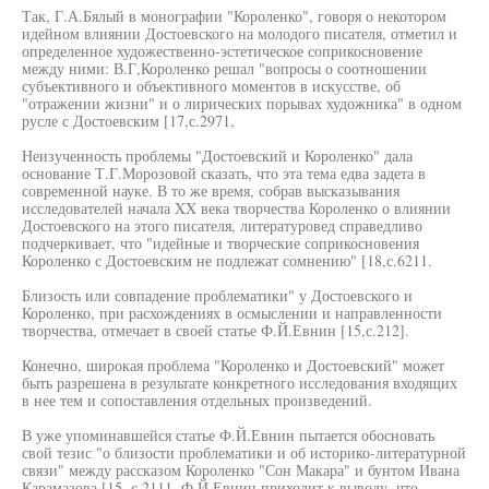
Так, Г.А.Бялый в монографии "Короленко", говоря о некотором
идейном влиянии Достоевского на молодого писателя, отметил и
определенное художественно-эстетическое соприкосновение
между ними: В.Г,Короленко решал "вопросы о соотношении
субъективного и объективного моментов в искусстве, об
"отражении жизни" и о лирических порывах художника" в одном
русле с Достоевским [17,с.2971,
Неизученность проблемы "Достоевский и Короленко" дала
основание Т.Г.Морозовой сказать, что эта тема едва задета в
современной науке. В то же время, собрав высказывания
исследователей начала XX века творчества Короленко о влиянии
Достоевского на этого писателя, литературовед справедливо
подчеркивает, что "идейные и творческие соприкосновения
Короленко с Достоевским не подлежат сомнению" [18,с.6211.
Близость или совпадение проблематики" у Достоевского и
Короленко, при расхождениях в осмыслении и направленности
творчества, отмечает в своей статье Ф.Й.Евнин [15,с.212].
Конечно, широкая проблема "Короленко и Достоевский" может
быть разрешена в результате конкретного исследования входящих
в нее тем и сопоставления отдельных произведений.
В уже упоминавшейся статье Ф.Й.Евнин пытается обосновать
свой тезис "о близости проблематики и об историко-литературной
связи" между рассказом Короленко "Сон Макара" и бунтом Ивана
Карамазова [15, с,2111. Ф.Й.Евнин приходит к выводу, что