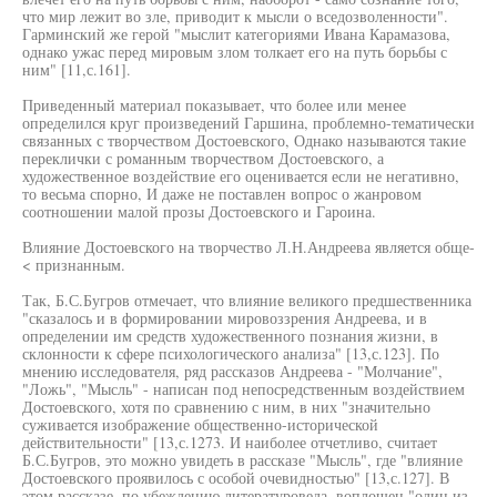
что мир лежит во зле, приводит к мысли о вседозволенности".
Гарминский же герой "мыслит категориями Ивана Карамазова,
однако ужас перед мировым злом толкает его на путь борьбы с
ним" [11,с.161].
Приведенный материал показывает, что более или менее
определился круг произведений Гаршина, проблемно-тематически
связанных с творчеством Достоевского, Однако называются такие
переклички с романным творчеством Достоевского, а
художественное воздействие его оценивается если не негативно,
то весьма спорно, И даже не поставлен вопрос о жанровом
соотношении малой прозы Достоевского и Гароина.
Влияние Достоевского на творчество Л.Н.Андреева является обще-
< признанным.
Так, Б.С.Бугров отмечает, что влияние великого предшественника
"сказалось и в формировании мировоззрения Андреева, и в
определении им средств художественного познания жизни, в
склонности к сфере психологического анализа" [13,с.123]. По
мнению исследователя, ряд рассказов Андреева - "Молчание",
"Ложь", "Мысль" - написан под непосредственным воздействием
Достоевского, хотя по сравнению с ним, в них "значительно
суживается изображение общественно-исторической
действительности" [13,с.1273. И наиболее отчетливо, считает
Б.С.Бугров, это можно увидеть в рассказе "Мысль", где "влияние
Достоевского проявилось с особой очевидностью" [13,с.127]. В
этом рассказе, по убеждению литературоведа, воплощен "один из