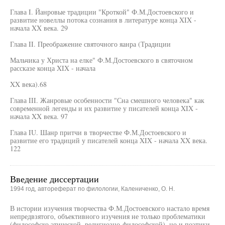
Глава I. Йанровые традиции "Кроткой" Ф.М.Достоевского и
развитие новеллы потока сознания в литературе конца XIX -
начала XX века. 29
Глава II. Преображение святочного яанра (Традиции
Мальчика у Христа на елке" Ф.М.Достоевского в святочном
рассказе конца XIX - начала
XX века).68
Глава III. Жанровые особенности "Сна смешного человека" как
современной легенды и их развитие у писателей конца XIX -
начала XX века. 97
Глава IU. Шанр притчи в творчестве Ф.М.Достоевского и
развитие его традиций у писателей конца XIX - начала XX века.
122
Введение диссертации
1994 год, автореферат по филологии, Калениченко, О. Н.
В истории изучения творчества Ф.М.Достоевского настало время
непредвзятого, объективного изучения не только проблематики
(философско этической, религиозно-философской), но и поэтики.