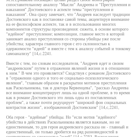
сопоставительному анализу "Мысли" Андреева и "Преступления и
наказания" Достоевского в аспекте темы "преступления и
наказания". Она сразу замечает, что "Андреев наследует традиции
Достоевского как в постановке самой темы, акцентируя внимание
на ее философском аспекте, так и в использовании многих
компонентов структуры произведения: сижета, в основе которого
"идейное" преступление; композиции, главное место в которой
занимает анализ преступления со стороны убийцы уже после
убийства; характера главного героя с его склонностью к
одержимости "идеей" и вместе с тем к анализу событий и тонкому
самоанализу" [14,с.2241.
Вместе с тем, по словам исследователя, "Андреев идет и своим
"андреевским" путем в отражении явлений жизни и в отношении
к ним." В чем это проявляется? Сходствуя с романом Достоевского
в "отражении одного и того ее социально-психологического
явления", "главным образом в раскрытии мотивов преступления
как Раскольникова, так и доктора Кервенцева", "рассказ Андреева
все внимание концентрирует лишь на одной проблеме, в то время
как в романе Достоевского это лишь одна из поставленных
проблем", а также почти редуцирует "широкий фон социальных
контрастов жизни", изображенной Достоевским" [14,с,2241,
Оба героя - "идейные" убийцы. Но "если мотив "идейного"
убийства в действиях Раскольникова является важным, но не
единственным, то для героя андреевского рассказа он - главный и
единственный, он только дробится на ряд разновидностей в
соответствии со сложностьо "идей" [14,с,2253, Расхождения