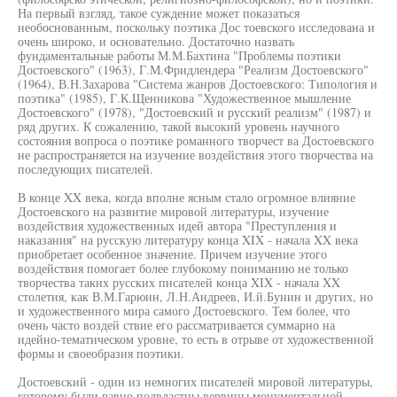
На первый взгляд, такое суждение может показаться
необоснованным, поскольку поэтика Дос тоевского исследована и
очень широко, и основательно. Достаточно назвать
фундаментальные работы М.М.Бахтина "Проблемы поэтики
Достоевского" (1963), Г.М.Фридлендера "Реализм Достоевского"
(1964), В.Н.Захарова "Система жанров Достоевского: Типология и
поэтика" (1985), Г.К.Щенникова "Художественное мышление
Достоевского" (1978), "Достоевский и русский реализм" (1987) и
ряд других. К сожалению, такой высокий уровень научного
состояния вопроса о поэтике романного творчест ва Достоевского
не распространяется на изучение воздействия этого творчества на
последующих писателей.
В конце XX века, когда вполне ясным стало огромное влияние
Достоевского на развитие мировой литературы, изучение
воздействия художественных идей автора "Преступления и
наказания" на русскую литературу конца XIX - начала XX века
приобретает особенное значение. Причем изучение этого
воздействия помогает более глубокому пониманию не только
творчества таких русских писателей конца XIX - начала XX
столетия, как В.М.Гарюин, Л.Н.Андреев, И.й.Бунин и других, но
и художественного мира самого Достоевского. Тем более, что
очень часто воздей ствие его рассматривается суммарно на
идейно-тематическом уровне, то есть в отрыве от художественной
формы и своеобразия поэтики.
Достоевский - один из немногих писателей мировой литературы,
которому были равно подвластны вервины монументальной