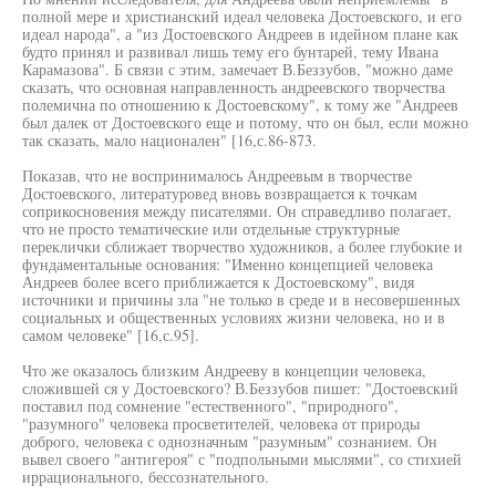
полной мере и христианский идеал человека Достоевского, и его
идеал народа", а "из Достоевского Андреев в идейном плане как
будто принял и развивал лишь тему его бунтарей, тему Ивана
Карамазова". Б связи с этим, замечает В.Беззубов, "можно даме
сказать, что основная направленность андреевского творчества
полемична по отношению к Достоевскому", к тому же "Андреев
был далек от Достоевского еще и потому, что он был, если можно
так сказать, мало национален" [16,с.86-873.
Показав, что не воспринималось Андреевым в творчестве
Достоевского, литературовед вновь возвращается к точкам
соприкосновения между писателями. Он справедливо полагает,
что не просто тематические или отдельные структурные
переклички сближает творчество художников, а более глубокие и
фундаментальные основания: "Именно концепцией человека
Андреев более всего приближается к Достоевскому", видя
источники и причины зла "не только в среде и в несовершенных
социальных и общественных условиях жизни человека, но и в
самом человеке" [16,с.95].
Что же оказалось близким Андрееву в концепции человека,
сложившей ся у Достоевского? В.Беззубов пишет: "Достоевский
поставил под сомнение "естественного", "природного",
"разумного" человека просветителей, человека от природы
доброго, человека с однозначным "разумным" сознанием. Он
вывел своего "антигероя" с "подпольными мыслями", со стихией
иррационального, бессознательного.