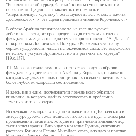
"Королен-ковский курьер, близкий в своем существе многим
персонажам Щедрина, заставляет нас вспомнить и
"отвратительную картинку", оставшуюся на всю жизнь в памяти
Достоевского. <.> .Зта сцена привлекла внимание Короленко, с.>
В образе Арабина типизировано то же явление русской
действительности, которое предстало Достоевскому в сцене с
фельдъегерем. Здесь еще одна точка соприкосновения "Ат-Давана"
с творчеством Достоевского. Но курьер Короленко уже тронут
чертами ущербности, лишен непоколебимой силы. Зто выражается
не только в уступке Кругликову, но и в развязке его карьеры"
[19,с,137].
Т.Г.Морозова точно отметила генетическое родство образов
фельдъегеря у Достоевского и Арабина у Короленко, но даже не
коснулась художественных принципов их создания, ведущих и к
более глубоким жанровым соотношениям.
И здесь, как видим, исследователи прежде всего обратили
внимание на вопросы идейно-эстетического и проблемно-
тематического характера»
Исследование жанровых традиций малой прозы Достоевского в
литературе рубежа веков позволяет включить в круг анализа ряд
произведений писателей, которые не привлекали внимания под
таким углом зрения. Речь идет о новеллах Бунина, святочных
рассказах Бунина и Гарина-Михайлов-ского, легендах и притчах
Мамина-Сибиряка, Бунина и Ремизова.