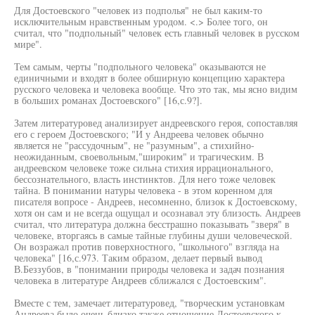
Для Достоевского "человек из подполья" не был каким-то
исключительным нравственным уродом. <.> Более того, он
считал, что "подпольный" человек есть главный человек в русском
мире".
Тем самым, черты "подпольного человека" оказываются не
единичными и входят в более обширную концепцию характера
русского человека и человека вообще. Что это так, мы ясно видим
в больших романах Достоевского" [16,с.9?].
Затем литературовед анализирует андреевского героя, сопоставляя
его с героем Достоевского; "И у Андреева человек обычно
является не "рассудочным", не "разумным", а стихийно-
неожиданным, своевольным,"широким" и трагическим. В
андреевском человеке тоже сильна стихия иррационального,
бессознательного, власть инстинктов. Для него тоже человек
тайна. В понимании натуры человека - в этом коренном для
писателя вопросе - Андреев, несомненно, близок к Достоевскому,
хотя он сам и не всегда ощущал и осознавал эту близость. Андреев
считал, что литература должна бесстрашно показывать "зверя" в
человеке, вторгаясь в самые тайные глубины души человеческой.
Он возражал против поверхностного, "школьного" взгляда на
человека" [16,с.973. Таким образом, делает первый вывод
В.Беззубов, в "понимании природы человека и задач познания
человека в литературе Андреев сближался с Достоевским".
Вместе с тем, замечает литературовед, "творческим установкам
Андреева было очень близко также отношение Достоевского к