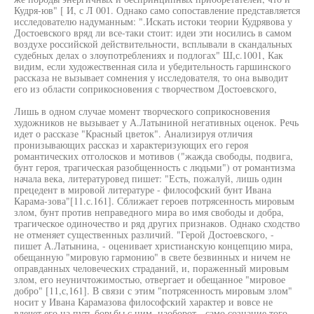
Кудря-юв" [ И, с Л 001. Однако само сопоставление представляется
исследователю надуманным: ".Искать истоки теории Кудрявова у
Достоевского вряд ли все-таки стоит: идеи эти носились в самом
воздухе российской действительности, всплывали в скандальных
судебных делах о злоупотреблениях и подлогах" Ш,с.1001, Как
видим, если художественная сила и убедительность гаршинского
рассказа не вызывает сомнения у исследователя, то она выводит
его из области соприкосновения с творчеством Достоевского,
Лишь в одном случае момент творческого соприкосновения
художников не вызывает у А.Латыниной негативных оценок. Речь
идет о рассказе "Красный цветок". Анализируя отличия
пронизывающих рассказ и характеризующих его героя
романтических отголосков и мотивов ("жажда свободы, подвига,
бунт героя, трагическая разобщенность с людьми") от романтизма
начала века, литературовед пишет: "Есть, пожалуй, лишь один
прецедент в мировой литературе - философский бунт Ивана
Карама-зова"[11.с.161]. Сближает героев потрясенность мировым
злом, бунт против неправедного мира во имя свободы и добра,
трагическое одиночество и ряд других признаков. Однако сходство
не отменяет существенных различий. "Герой Достоевского, -
пишет А.Латынина, - оценивает христианскую концепцию мира,
обещанную "мировую гармонию" в свете безвинных и ничем не
оправданных человеческих страданий, и, пораженный мировым
злом, его неуничтожимостью, отвергает и обещанное "мировое
добро" [11,с,161]. В связи с этим "потрясенность мировым злом"
носит у Ивана Карамазова философский характер и вовсе не
влечет его на путь борьбы с ним, наоборот - само сознание того,