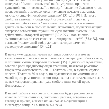
интереса с "бытописательства" на "внутренние процессы
душевной жизни человека", а отсюда "появление большого числа
произведений, в которых организующим началом выступила
мысль, лирико-философское раздумье" [31,с.10,101]. Из этого
свойства вытекает и следующий структурный признак: у
писателей рубежа веков "возникает потребность в освоении
действительности в формах емких, экономных, подчеркивающих
авторское осмысление глубинной сути явления, насыщенных
действенной авторской оценкой" [32,с.993, "повышенно
эмоциональных за счет своей концентрированное™" [33,с.28], что
вызвало "тщательный отбор деталей, которые заменяли
развернутое описание" [34,с.21],
В науке уже сделаны первые попытки осмыслить и новые
качественные признаки малых жанров в литературе рубежа веков,
и причины смены жанровой системы [35]. Однако исследователи,
говоря о роли предшествующей традиции, называют романное
творчество Достоевского или Л.Толстого или, в лучшем случае,
повести Толстого 80-х годов, но практически не упоминают о
малой прозе романистов; и это тогда, когда все, отмеченные выше,
новые жанровые признаки уже свойственны малой прозе
Достоевского,
В нашей работе в жанровом отношении будут рассмотрены
новелла потока сознания, святочный рассказ, современные
легенда и притча, а также их жанровые модификации в
литературе конца Х1Х-начала XX века.