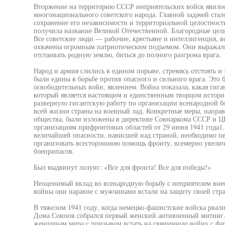
Вторжение на территорию СССР неприятельских войск явило
многонационального советского народа. Главной задачей стал
сохранение его независимости и территориальной целостност
получила название Великой Отечественной. Благородные цел
Все советские люди — рабочие, крестьяне и интеллигенция, 
охвачены огромным патриотическим подъемом. Они выражал
отстаивать родную землю, биться до полного разгрома врага.
Народ и армия слились в едином порыве, стремясь отстоять и
были едины в борьбе против опасного и сильного врага. Это
освободительных войн, явлением. Война показала, какая гиган
который является настоящим и единственным творцом истори
развернуло гигантскую работу по организации всенародной бо
всей жизни страны на военный лад. Конкретные меры, напра
общества, были изложены в директиве Совнаркома СССР и Ц
организациям прифронтовых областей от 29 июня 1941 года1.
величайшей опасности, нависшей над страной, необходимо пе
организовать всестороннюю помощь фронту, всемерно увелич
боеприпасов.
Был выдвинут лозунг: «Все для фронта! Все для победы!»
Неоценимый вклад во всенародную борьбу с неприятелем вне
войны они наравне с мужчинами встали на защиту своей стр
В тяжелом 1941 году, когда немецко-фашистские войска рвали
Дома Союзов собрался первый женский антивоенный митинг. 
женщинам мира с призывом встать на священную войну с фа