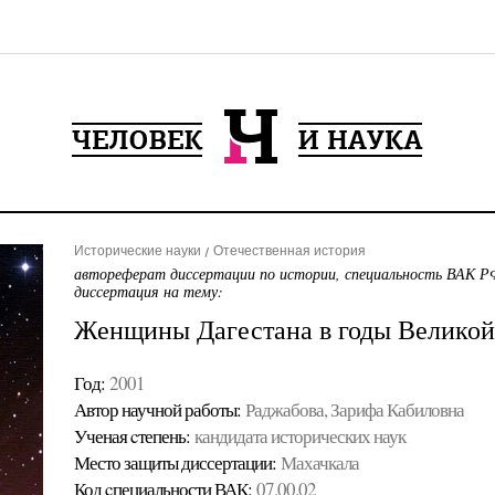
Исторические науки
Отечественная история
автореферат диссертации по истории, специальность ВАК РФ
диссертация на тему:
Женщины Дагестана в годы Великой
Год:
2001
Автор научной работы:
Раджабова, Зарифа Кабиловна
Ученая cтепень:
кандидата исторических наук
Место защиты диссертации:
Махачкала
Код cпециальности ВАК:
07.00.02