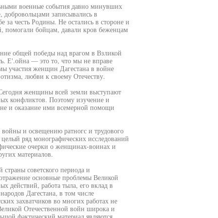
альными военные события давно минувших
е, добровольцами записывались в
е за честь Родины. Не остались в стороне и
й, помогали бойцам, давали кров беженцам
ение общей победы над врагом в Взликой
. Е'.ойна — это то, что мы не вправе
емы участия женщин Дагестана в войне
отизма, любви к своему Отечеству.
. Сегодня женщины всей земли выступают
ных конфликтов. Поэтому изучение и
не и оказание ими всемерной помощи
 войны и освещению ратногс и трудового
 целый ряд монографических исследований
афические очерки о женщинах-воинах и
ругих материалов.
 страны советского периода и
 отражение основные проблемы Великой
х действий, работа тыла, его вклад в
 народов Дагестана, в том числе
ких захватчиков во многих работах не
Великой Отечественной войн широка и
ьшой фактический материал являются