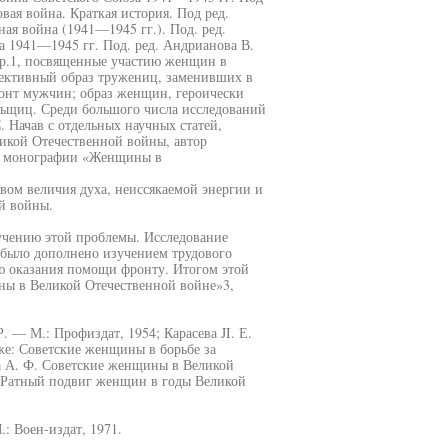
вая война. Краткая история. Под ред.
ая война (1941—1945 гг.). Под. ред.
а 1941—1945 гг. Под. ред. Андрианова В.
и др.1, посвященные участию женщин в
лективный образ тружениц, заменивших в
ронт мужчин; образ женщин, героически
ьщиц. Среди большого числа исследований
 Начав с отдельных научных статей,
икой Отечественной войны, автор
ой монографии «Женщины в
твом величия духа, неиссякаемой энергии и
й войны.
учению этой проблемы. Исследование
было дополнено изучением трудового
ью оказания помощи фронту. Итогом этой
ны в Великой Отечественной войне»3,
 — М.: Профиздат, 1954; Карасева JI. Е.
же: Советские женщины в борьбе за
а А. Ф. Советские женщины в Великой
. Ратный подвиг женщин в годы Великой
: Воен-издат, 1971.