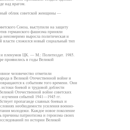
де над врагом.
льный облик советской женщины —
оветского Союза, выступили на защиту
ротив германского фашизма приняли
а неизмеримо выросла политическая и
ой власти сложился новый социальный тип
 и пленумов ЦК. — М.: Политиздат. 1985.
ере проявились в годы Великой
ивное человечество отметили
арода в Великой Отечественной войне и
озвращаются к событиям того времени. Они
ь истоки боевой и трудовой доблести
 Великой Отечественной войне советских
и изучения событий 1941—1945 гг.
обствует пропаганде славных боевых и
условиях необходимости усиления военно-
итания молодежи. Каждое новое поколение
ть причины патриотизма и героизма своих
х исследований по истории Великой