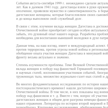
События августа-сентября 1999 г. неожиданно сделали акту
лет. Как в далеком 1941 году, дагестанцы взяли в руки оружи
ополчение, проявляли мужество и самоотверженность- в борьб
дагестанские женщины, которые благословляли своих сынове
и до конца выполняли свой служебный долг.
В связи с этим, изучение вклада женщин Дагестана в достиж
Отечественной войне приобретает сегодня особую актуальность
забыть, это духовный опыт нашего народа. Разработка пробл
необходима для воспитания нынешней молодежи в духе патри
Данная тема, на наш взгляд, имеет и международный аспект
против терроризма, против угрозы новой войны и региональ
обобщение опыта участия женщин Дагестана в минувшей вой
фронту весьма актуально и значимо.
Степень изученности проблемы. Теме Великой Отечественной
вклада женщин в победу над фашисткой Германией посвящен
и научных статей, воспоминания участников событий, биогр
труженицах тыла, множество журнально-газет-ных статей и д
Во многих фундаментальных исследованиях по истории нашей
постсоциалистического времени1 нашли достаточно широкое
Отечественной войны. В том числе, в них показаны ход военны
победу над фашизмом и т. д. Вместе с тем, вопрос об участии
дагестанских женщин в общем деле разгрома немецко-фашистс
нашел отражения. Литература по истории второй мировой и 
разнообразна. Крупными исследованиями, обобщающими бол