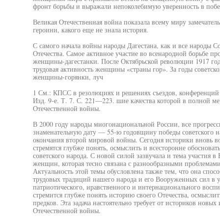
фронт борьбы и выражали непоколебимую уверенность в побе
Великая Отечественная война показала всему миру замечате
героини, какого еще не знала история.
С самого начала войны народы Дагестана, как и все народы С
Отечества. Самое активное участие во всенародной борьбе п
женщины-дагестанки. После Октябрьской революции 1917 год
трудовая активность женщины «страны гор». За годы советск
женщины-горянки, луч
1 См.: КПСС в резолюциях и решениях съездов, конференций
Изд. 9-е. Т. 7. С. 221—223. шие качества которой в полной м
Отечественной войны.
В 2000 году народы многонациональной России, все прогресс
знаменательную дату — 55-ю годовщину победы советского н
окончания второй мировой войны. Сегодня историки вновь в
стремятся глубже понять, осмыслить и всесторонне обосноват
советского народа. С новой силой зазвучала и тема участия в
женщин, которая тесно связана с разнообразными проблемам
Актуальность этой темы обусловлена также тем, что она спос
трудовых традиций нашего народа и его Вооруженных сил в 
патриотического, нравственного и интернационального восп
стремится глубже понять историю своего Отечества, осмысли
предков. Эта задача настоятельно требует от историков новы
Отечественной войны.