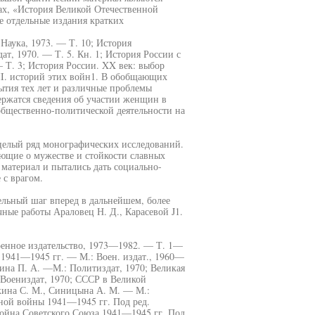
ах, «История Великой Отечественной
е отдельные издания кратких
Наука, 1973. — Т. 10; История
, 1970. — Т. 5. Кн. 1; История России с
 Т. 3; История России. XX век: выбор
II. историй этих войн1. В обобщающих
ытия тех лет и различные проблемы
ержатся сведения об участии женщин в
общественно-политической деятельности на
елый ряд монографических исследований.
ающие о мужестве и стойкости славных
материал и пытались дать социально-
 с врагом.
ельный шаг вперед в дальнейшем, более
ные работы Араловец Н. Д., Карасевой J1.
оенное издательство, 1973—1982. — Т. 1—
 1941—1945 гг. — М.: Воен. издат., 1960—
ина П. А. —М.: Политиздат, 1970; Великая
 Воениздат, 1970; СССР в Великой
кина С. М., Синицына А. М. — М.:
ной войны 1941—1945 гг. Под ред.
война Советского Союза 1941—1945 гг. Под