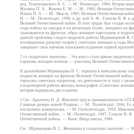
ред. Тельпуховского Б. С. — М.: Воениздат. 1984; Вторая миро
Жилина П. А., Жукова Е. М. — М.: 1984; Великая Отечественн
Илина П. А. — М.: Мысль, 1985; Великая Отечественная войн
И. — М.: Политиздат, 1990; и др. вой А. Ф., Галаган В. Я. 
Великой Отечественной войне. В этих трудах был создан кол
годы войны на заводах и на колхозных полях, ушедших на ф
сражавшихся на фронтах; образ женщин-партлзанок и подпол
данной проблемы следует выделить работы Мурманцевой В. С.
посвященных ратному подвигу советских женщин в годы Вел
завершает свои научные изыскания изданием первой крупн
2 гл солдатских шинелях» . Эта книга стала ярким свидетельс
героизма женщин-воинов — участниц Великой Отечественно
В дальнейшем Мурманцева В. С. перешла к комплексному из
подвигов женщин на фронтах Великой Отечественной войны 
героизма советских патриоток, их деятельности в тылу с цел
плодотворной работы явилась монография «Советские женщи
которая выдержала два издания.
1 См.: Араловец Н. Д. Женский труд в промышленности СССР.
Славные дочери нашей Родины. — М.: Политиздат, 1946; Ее 
построение коммунизма. — М: Госполитиздат, 1954; Шмелев
Отечественной войне. — М.: Политиздат, 1947; Галаган В. Я
Отечественной войны. — Киев: Вища школа, 1986.
См.: Мурманцева В. С. Женщины в солдатских шинелях. — М.