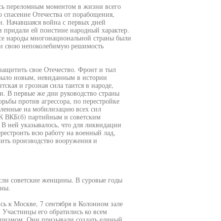
сь переломным моментом в жизни всего
о спасение Отечества от порабощения,
и. Начавшаяся война с первых дней
и придали ей поистине народный характер.
все народы многонациональной страны были
и свою непоколебимую решимость
 защитить свое Отечество. Фронт и тыл
 было новым, невиданным в истории
тская и грозная сила таится в народе,
и. В первые же дни руководство страны
рьбы против агрессора, по перестройке
вленные на мобилизацию всех сил
К ВКБ(б) партийным и советским
 В ней указывалось, что для ликвидации
рестроить всю работу на военный лад,
ить производство вооружения и
сли советские женщины. В суровые годы
аны.
сь к Москве, 7 сентября в Колонном зале
Участницы его обратились ко всем
шизмом. Они призывали создать единый