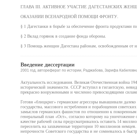
ГЛАВА III. АКТИВНОЕ УЧАСТИЕ ДАГЕСТАНСКИХ ЖЕН
ОКАЗАНИИ ВСЕНАРОДНОЙ ПОМОЩИ ФРОНТУ.
§ 1 Дагестанки в борьбе за обеспечение фронта продуктами п
§ 2 Вклад горянок в создание фонда обороны.
§ 3 Помощь женщин Дагестана районам, освобожденным от н
Введение диссертации
2001 год, автореферат по истории, Раджабова, Зарифа Кабиловн
Актуальность исследования. Великая Отечественная война 19
исторической значимости. СССР вступил в гигантскую, невид
прекрасно вооруженными и численно превосходящими силам
Готовя «блицкриг» германские агрессоры вынашивали далеко
государства, массового истребления и порабощения советск
замыслов германских фашистов по отношению к покоренным 
генеральный план «Ост», согласно которому на уничтожение о
качестве рабочей силы предусматривалось оставить 14 миллио
переселить на захваченные территории 10 миллионов немцев.
непрочности Советского государства и не сомневалось в быстр