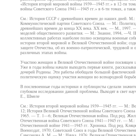
«История второй мировой войны 1939—1945 гг.» в 12-ти том
войны Советского Союза 1941—1945 гг.» в 6-ти томах, а такж
См.: История СССР с древнейших времен до наших дней. М.: 
Коммунистической партии Советского Союза. — М.: Политиздат
древнейших времен до конца XX века. XX век. — М., 1997. —
моделей общественного развития. — М.: Знание, 1994, —Ч. I
коллективных работах наиболее полно освещены военные соб
истории второй мировой и Великой Отечественной войн; сод
защите Отечества, об их военно-патриотической, трудовой и 
различных этапах войны.
Участию женщин в Великой Отечественной войне посвящен ц
Уже в годы войны начали выходить первые книги, рассказыв
дочерей Родины. Эти работы обобщали большой фактический 
политическую оценку участия женщин во всенародной борьбе
В послевоенные годы историки и публицисты сделали значит
глубоком исследовании данной проблемы. Выходят в свет науч
Е., Шмеле
См.: История второй мировой войны 1939—1945 гг. — М.: В
12; История Великой Отечественной войны Советского Союза
1965. — Т. 1—6; Великая Отечественная война. Под ред. Жил
Отечественная война Советского Союза 1941—1945 гг. — М.:
Отечественной войне 1941—1945 гг. Хроника. Под ред. Кляц
Воениздат, 1970; Советский Союз в годы Великой Отечествен
Самсонова А. М. — М.: Наука, 1976; Великая Отечественная 