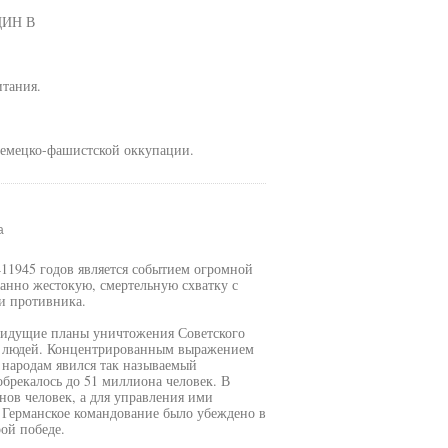
ЩИН В
итания.
емецко-фашистской оккупации.
а
411945 годов является событием огромной
анно жестокую, смертельную схватку с
и противника.
 идущие планы уничтожения Советского
их людей. Концентрированным выражением
народам явился так называемый
брекалось до 51 миллиона человек. В
нов человек, а для управления ими
 Германское командование было убеждено в
ой победе.