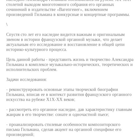
столетий выходом многотомного собрания его органных
сочинений в издательстве «Вагепгеиег», включением
произведений Гильмана в конкурсные и концертные программы.
\
Спустя сто лет его наследие видится важным и оригинальным
звеном в истории французской органной музыки, что делает
актуальным его исследование и восстановление в общей цепи
историко-культурного процесса.
Цель данной работы - представить жизнь и творчество Александра
Гильмана в комплексе музыкально-исторических, теоретических и
исполнительских проблем.
Задачи исследования:
- реконструировать основные этапы творческой биографии
Гильмана, вписав ее в контекст развития французского органного
искусства на рубеже Х1Х-ХХ веков;
- рассмотреть его органное наследие, дав характеристику главным
жанрам в его творчестве: сонате и одночастной пьесе;
- проанализировать стилевые особенности композиторского
письма Гильмана, сделав акцент на органной специфике его
произведений;