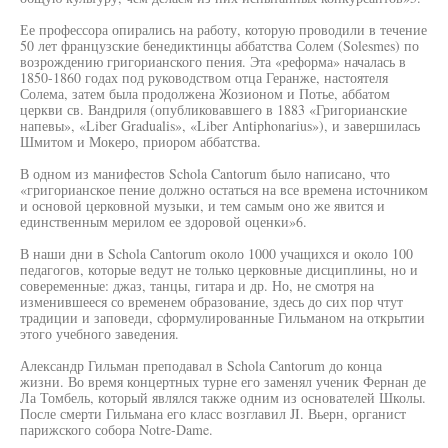
Ее профессора опирались на работу, которую проводили в течение
50 лет французские бенедиктинцы аббатства Солем (Solesmes) по
возрождению григорианского пения. Эта «реформа» началась в
1850-1860 годах под руководством отца Геранже, настоятеля
Солема, затем была продолжена Жозионом и Потье, аббатом
церкви св. Вандриля (опубликовавшего в 1883 «Григорианские
напевы», «Liber Gradualis», «Liber Antiphonarius»), и завершилась
Шмитом и Мокеро, приором аббатства.
В одном из манифестов Schola Cantorum было написано, что
«григорианское пение должно остаться на все времена источником
и основой церковной музыки, и тем самым оно же явится и
единственным мерилом ее здоровой оценки»6.
В наши дни в Schola Cantorum около 1000 учащихся и около 100
педагогов, которые ведут не только церковные дисциплины, но и
совеременные: джаз, танцы, гитара и др. Но, не смотря на
изменившееся со временем образование, здесь до сих пор чтут
традиции и заповеди, сформулированные Гильманом на открытии
этого учебного заведения.
Александр Гильман преподавал в Schola Cantorum до конца
жизни. Во время концертных турне его заменял ученик Фернан де
Ла Томбель, который являлся также одним из основателей Школы.
После смерти Гильмана его класс возглавил JI. Вьерн, органист
парижского собора Notre-Dame.