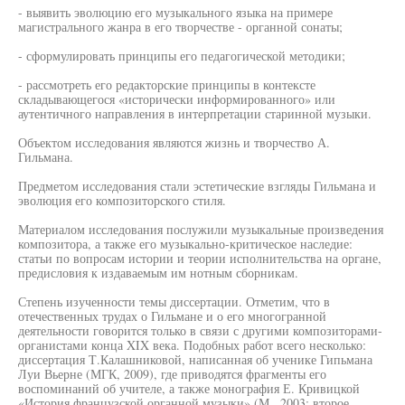
- выявить эволюцию его музыкального языка на примере
магистрального жанра в его творчестве - органной сонаты;
- сформулировать принципы его педагогической методики;
- рассмотреть его редакторские принципы в контексте
складывающегося «исторически информированного» или
аутентичного направления в интерпретации старинной музыки.
Объектом исследования являются жизнь и творчество А.
Гильмана.
Предметом исследования стали эстетические взгляды Гильмана и
эволюция его композиторского стиля.
Материалом исследования послужили музыкальные произведения
композитора, а также его музыкально-критическое наследие:
статьи по вопросам истории и теории исполнительства на органе,
предисловия к издаваемым им нотным сборникам.
Степень изученности темы диссертации. Отметим, что в
отечественных трудах о Гильмане и о его многогранной
деятельности говорится только в связи с другими композиторами-
органистами конца XIX века. Подобных работ всего несколько:
диссертация Т.Калашниковой, написанная об ученике Гипьмана
Луи Вьерне (МГК, 2009), где приводятся фрагменты его
воспоминаний об учителе, а также монография Е. Кривицкой
«История французской органной музыки» (М., 2003; второе