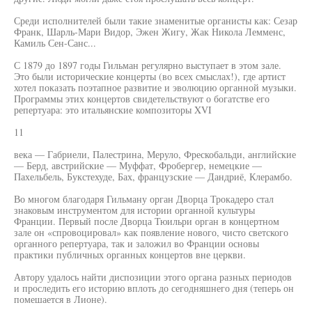
Среди исполнителей были такие знаменитые органисты как: Сезар
Франк, Шарль-Мари Видор, Эжен Жигу, Жак Никола Лемменс,
Камиль Сен-Санс...
С 1879 до 1897 годы Гильман регулярно выступает в этом зале.
Это были исторические концерты (во всех смыслах!), где артист
хотел показать поэтапное развитие и эволюцию органной музыки.
Программы этих концертов свидетельствуют о богатстве его
репертуара: это итальянские композиторы XVI
11
века — Габриели, Палестрина, Меруло, Фрескобальди, английские
— Берд, австрийские — Муффат, Фробергер, немецкие —
Пахельбель, Букстехуде, Бах, французские — Дандриё, Клерамбо.
Во многом благодаря Гильману орган Дворца Трокадеро стал
знаковым инструментом для истории органной культуры
Франции. Первый после Дворца Тюильри орган в концертном
зале он «спровоцировал» как появление нового, чисто светского
органного репертуара, так и заложил во Франции основы
практики публичных органных концертов вне церкви.
Автору удалось найти диспозиции этого органа разных периодов
и проследить его историю вплоть до сегодняшнего дня (теперь он
помешается в Лионе).