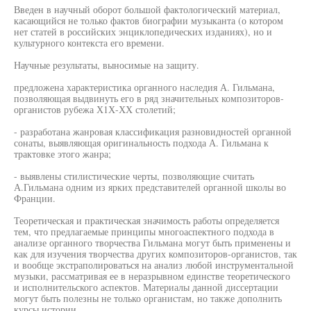
Введен в научный оборот большой фактологический материал,
касающийся не только фактов биографии музыканта (о котором
нет статей в российских энциклопедических изданиях), но и
культурного контекста его времени.
Научные результаты, выносимые на защиту.
предложена характеристика органного наследия А. Гильмана,
позволяющая выдвинуть его в ряд значительных композиторов-
органистов рубежа Х1Х-ХХ столетий;
- разработана жанровая классификация разновидностей органной
сонаты, выявляющая оригинальность подхода А. Гильмана к
трактовке этого жанра;
- выявлены стилистические черты, позволяющие считать
А.Гильмана одним из ярких представителей органной школы во
Франции.
Теоретическая и практическая значимость работы определяется
тем, что предлагаемые принципы многоаспектного подхода в
анализе органного творчества Гильмана могут быть применены и
как для изучения творчества других композиторов-органистов, так
и вообще экстраполироваться на анализ любой инструментальной
музыки, рассматривая ее в неразрывном единстве теоретического
и исполнительского аспектов. Материалы данной диссертации
могут быть полезны не только органистам, но также дополнить
курсы истории