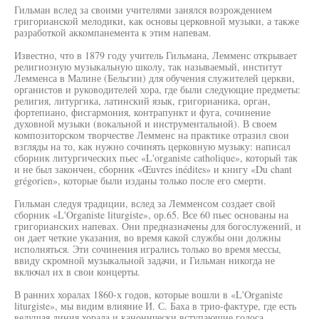
Гильман вслед за своими учителями занялся возрождением
григорианской мелодики, как основы церковной музыки, а также
разработкой аккомпанемента к этим напевам.
Известно, что в 1879 году учитель Гильмана, Лемменс открывает
религиозную музыкальную школу, так называемый, институт
Лемменса в Малине (Бельгии) для обучения служителей церкви,
органистов и руководителей хора, где были следующие предметы:
религия, литургика, латинский язык, григорианика, орган,
фортепиано, фисгармония, контрапункт и фуга, сочинение
духовной музыки (вокальной и инструментальной). В своем
композиторском творчестве Лемменс на практике отразил свои
взгляды на то, как нужно сочинять церковную музыку: написал
сборник литургических пьес «L'organiste catholique», который так
и не был закончен, сборник «Œuvres inédites» и книгу «Du chant
grégorien», которые были изданы только после его смерти.
Гильман следуя традиции, вслед за Лемменсом создает свой
сборник «L'Organiste liturgiste», ор.65. Все 60 пьес основаны на
григорианских напевах. Они предназначены для богослужений, и
он дает четкие указания, во время какой службы они должны
исполняться. Эти сочинения игрались только во время мессы,
ввиду скромной музыкальной задачи, и Гильман никогда не
включал их в свои концерты.
В ранних хоралах 1860-х годов, которые вошли в «L'Organiste
liturgiste», мы видим влияние И. С. Баха в трио-фактуре, где есть
ведущая линия хорала и канонически вступающие голоса,