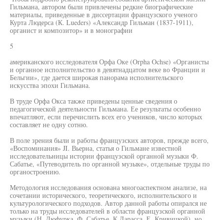
Гильмана, автором были привлечены редкие биографические
материалы, приведенные в диссертации французского ученого
Курта Людерса (К. Lueders) «Александр Гильман (1837-1911),
органист и композитор» и в монографии
5
американского исследователя Орфа Оке (Orpha Ochse) «Органисты
и органное исполнительство в девятнадцатом веке во Франции и
Бельгии», где дается широкая панорама исполнительского
искусства эпохи Гильмана.
В труде Орфа Окса также приведены ценные сведения о
педагогической деятельности Гильмана. Ее результаты особенно
впечатляют, если перечислить всех его учеников, число которых
составляет не одну сотню.
В поле зрения были и работы французских авторов, прежде всего,
«Воспоминания» JI. Вьерна, статья о Гильмане известной
исследовательницы истории французской органной музыки Ф.
Сабатье, «Путеводитель по органной музыке», отдельные труды по
органостроению.
Методология исследования основана многоаспектном анализе, на
сочетании исторического, теоретического, исполнительского и
культурологического подходов. Автор данной работы опирался не
только на труды исследователей в области французской органной
музыки (Н. Дюфурка, Ф. Сабатье, К Дарасса, Е. Кривицкой), но