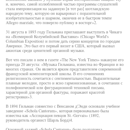
и, конечно, самой излюбленной частью программы слушателей
стала импровизация на заданную [в тот раз] шотландскую
народную тему, которую он варьировал с поразительной
изобретательностью и шармом, окончив ее в быстром темпе
Allegro marziale, что повергло публику в восторг»2.
31 августа в 1893 году Гильмана приглашают выступить в Чикаго
на «Всемирной Колумбийской Выставке» (Chicago World's
Columbian Exposition) и потом дать серию концертов по городам
Америки. Это был его первый визит в США, который вызвал
ажиотаж среди ценителей органной музыки.
Вот что писали о нем в газете «The New York Times» накануне его
приезда 20 августа: «Музыка Гильмана, известна во Франции и во
многих странах. Он является ярким представителем современной
французской композиторской школы. В его сочинениях
религиозность сочетается с сентиментальностью. Выразительные
плавные мелодии, просто и ясно гармонизованные, в сочетании с
полифонической или фигурационной техникой письма,
характерной для органной фактуры, поражают красотой
регистровки»3.
В 1894 Гильман совместно с Венсаном д'Энди основали учебное
заведение «Schola Cantorum», которая первоначально была
известна как «Ассоциация певцов St.-Gervais» (1892,
руководитель органист Шарль Борд)4.
Основной задачей «Schola Cantorum» было подготовка