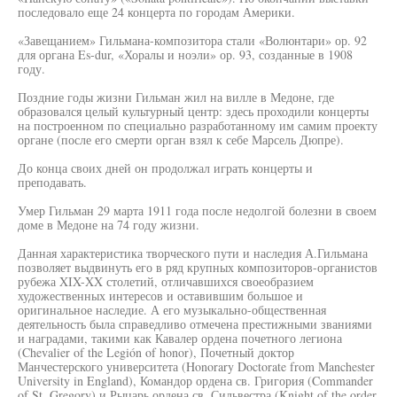
последовало еще 24 концерта по городам Америки.
«Завещанием» Гильмана-композитора стали «Волюнтари» ор. 92
для органа Es-dur, «Хоралы и ноэли» ор. 93, созданные в 1908
году.
Поздние годы жизни Гильман жил на вилле в Медоне, где
образовался целый культурный центр: здесь проходили концерты
на построенном по специально разработанному им самим проекту
органе (после его смерти орган взял к себе Марсель Дюпре).
До конца своих дней он продолжал играть концерты и
преподавать.
Умер Гильман 29 марта 1911 года после недолгой болезни в своем
доме в Медоне на 74 году жизни.
Данная характеристика творческого пути и наследия А.Гильмана
позволяет выдвинуть его в ряд крупных композиторов-органистов
рубежа XIX-XX столетий, отличавшихся своеобразием
художественных интересов и оставившим большое и
оригинальное наследие. А его музыкально-общественная
деятельность была справедливо отмечена престижными званиями
и наградами, такими как Кавалер ордена почетного легиона
(Chevalier of the Legión of honor), Почетный доктор
Манчестерского университета (Honorary Doctorate from Manchester
University in England), Командор ордена св. Григория (Commander
of St. Gregory) и Рыцарь ордена св. Сильвестра (Knight of the order