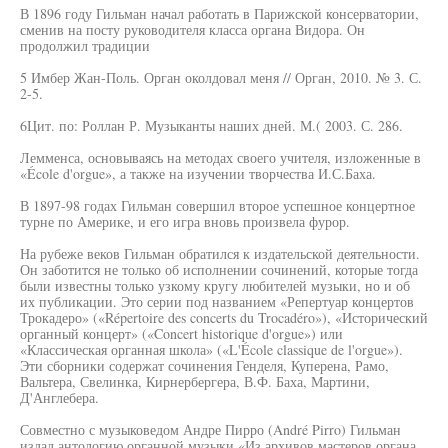
В 1896 году Гильман начал работать в Парижской консерватории,
сменив на посту руководителя класса органа Видора. Он
продолжил традиции
5 Имбер Жан-Поль. Орган околдовал меня // Орган, 2010. № 3. С.
2-5.
6Цит. по: Роллан Р. Музыканты наших дней. М.( 2003. С. 286.
Лемменса, основываясь на методах своего учителя, изложенные в
«École d'orgue», а также на изучении творчества И.С.Баха.
В 1897-98 годах Гильман совершил второе успешное концертное
турне по Америке, и его игра вновь произвела фурор.
На рубеже веков Гильман обратился к издательской деятельности.
Он заботится не только об исполнении сочинений, которые тогда
были известны только узкому кругу любителей музыки, но и об
их публикации. Это серии под названием «Репертуар концертов
Трокадеро» («Répertoire des concerts du Trocadéro»), «Исторический
органный концерт» («Concert historique d'orgue») или
«Классическая органная школа» («L'École classique de l'orgue»).
Эти сборники содержат сочинения Генделя, Куперена, Рамо,
Вальтера, Свелинка, Кирнербергера, В.Ф. Баха, Мартини,
Д'Англебера.
Совместно с музыковедом Андре Пирро (André Pirro) Гильман
издал антологию органной музыки «Из архивов мастеров органа