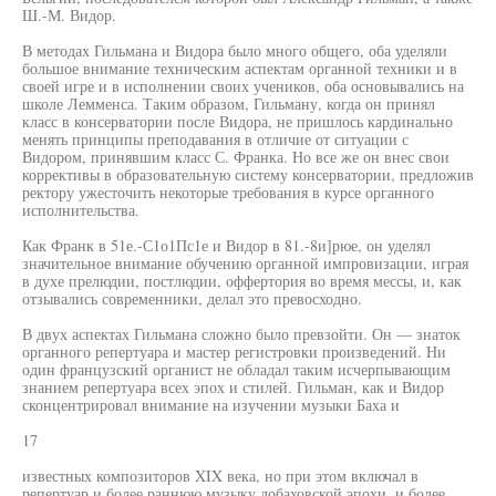
Ш.-М. Видор.
В методах Гильмана и Видора было много общего, оба уделяли
большое внимание техническим аспектам органной техники и в
своей игре и в исполнении своих учеников, оба основывались на
школе Лемменса. Таким образом, Гильману, когда он принял
класс в консерватории после Видора, не пришлось кардинально
менять принципы преподавания в отличие от ситуации с
Видором, принявшим класс С. Франка. Но все же он внес свои
коррективы в образовательную систему консерватории, предложив
ректору ужесточить некоторые требования в курсе органного
исполнительства.
Как Франк в 51е.-С1о1Пс1е и Видор в 81.-8и]рюе, он уделял
значительное внимание обучению органной импровизации, играя
в духе прелюдии, постлюдии, оффертория во время мессы, и, как
отзывались современники, делал это превосходно.
В двух аспектах Гильмана сложно было превзойти. Он — знаток
органного репертуара и мастер регистровки произведений. Ни
один французский органист не обладал таким исчерпывающим
знанием репертуара всех эпох и стилей. Гильман, как и Видор
сконцентрировал внимание на изучении музыки Баха и
17
известных композиторов XIX века, но при этом включал в
репертуар и более раннюю музыку добаховской эпохи, и более