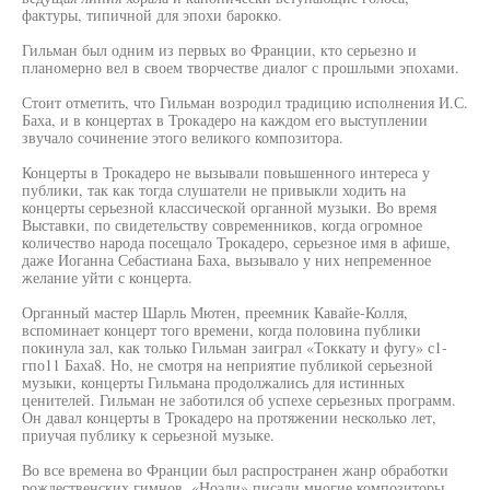
фактуры, типичной для эпохи барокко.
Гильман был одним из первых во Франции, кто серьезно и
планомерно вел в своем творчестве диалог с прошлыми эпохами.
Стоит отметить, что Гильман возродил традицию исполнения И.С.
Баха, и в концертах в Трокадеро на каждом его выступлении
звучало сочинение этого великого композитора.
Концерты в Трокадеро не вызывали повышенного интереса у
публики, так как тогда слушатели не привыкли ходить на
концерты серьезной классической органной музыки. Во время
Выставки, по свидетельству современников, когда огромное
количество народа посещало Трокадеро, серьезное имя в афише,
даже Иоганна Себастиана Баха, вызывало у них непременное
желание уйти с концерта.
Органный мастер Шарль Мютен, преемник Кавайе-Колля,
вспоминает концерт того времени, когда половина публики
покинула зал, как только Гильман заиграл «Токкату и фугу» с1-
гпо11 Баха8. Но, не смотря на неприятие публикой серьезной
музыки, концерты Гильмана продолжались для истинных
ценителей. Гильман не заботился об успехе серьезных программ.
Он давал концерты в Трокадеро на протяжении несколько лет,
приучая публику к серьезной музыке.
Во все времена во Франции был распространен жанр обработки
рождественских гимнов. «Ноэли» писали многие композиторы,