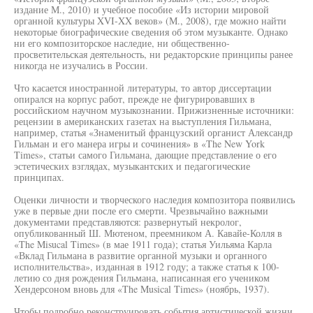
издание М., 2010) и учебное пособие «Из истории мировой
органной культуры XVI-XX веков» (М., 2008), где можно найти
некоторые биографические сведения об этом музыканте. Однако
ни его композиторское наследие, ни общественно-
просветительская деятельность, ни редакторские принципы ранее
никогда не изучались в России.
Что касается иностранной литературы, то автор диссертации
опирался на корпус работ, прежде не фигурировавших в
российскиом научном музыкознании. Прижизненные источники:
рецензии в американских газетах на выступления Гильмана,
например, статья «Знаменитый французский органист Александр
Гильман и его манера игры и сочинения» в «The New York
Times», статьи самого Гильмана, дающие представление о его
эстетических взглядах, музыкантских и педагогические
принципах.
Оценки личности и творческого наследия композитора появились
уже в первые дни после его смерти. Чрезвычайно важными
документами представляются: развернутый некролог,
опубликованный Ш. Мютеном, преемником А. Кавайе-Колля в
«The Misucal Times» (в мае 1911 года); статья Уильяма Карла
«Вклад Гильмана в развитие органной музыки и органного
исполнительства», изданная в 1912 году; а также статья к 100-
летию со дня рождения Гильмана, написанная его учеником
Хендерсоном вновь для «The Musical Times» (ноябрь, 1937).
Чтобы подробно реконструировать события артистической жизни