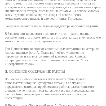
связи с тем, что на русском языке музыка Гильмана никогда не
исследовалась, автор счел необходимым дать в третьей главе серию
аналитических этюдов, посвященных сонатам, на основе которых
затем сделаны обобщающие выводы об особенностях
композиторского письма и эволюции стиля Гильмана.
Завершает работу глава о Гильмане-редакторе органных изданий.
В Заключении подводятся основные итоги, и дается оценка
достижениям этого замечательного музыканта, как в контексте его
эпохи, так и с позиции современности.
Три Приложения включают архивный иллюстративный материал
(прижизненные фото А. Гильмана), обзор учеников по
персоналиям и каталог сочинений композитора. Список
литературы состоит из 108 источников, в том числе 71 на
иностранных языках.
II. ОСНОВНОЕ СОДЕРЖАНИЕ РАБОТЫ
Во Введении обосновывается актуальность темы, кратко
описывается историко-культурная ситуация во Франции,
определяется основная проблематика работы, рассматривается
степень изученности, излагаются цели и задачи исследования,
дается обзор литературы и описывается общая структура
диссертации.
В Первой главе «Творческий путь А. Гильмана» фиксируются все