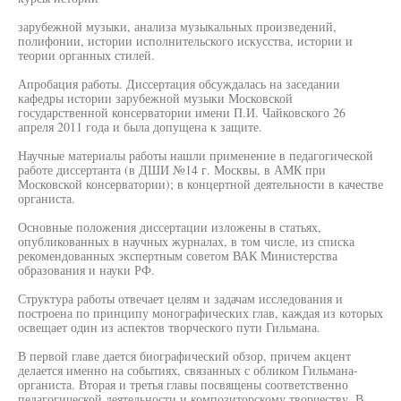
зарубежной музыки, анализа музыкальных произведений,
полифонии, истории исполнительского искусства, истории и
теории органных стилей.
Апробация работы. Диссертация обсуждалась на заседании
кафедры истории зарубежной музыки Московской
государственной консерватории имени П.И. Чайковского 26
апреля 2011 года и была допущена к защите.
Научные материалы работы нашли применение в педагогической
работе диссертанта (в ДШИ №14 г. Москвы, в АМК при
Московской консерватории); в концертной деятельности в качестве
органиста.
Основные положения диссертации изложены в статьях,
опубликованных в научных журналах, в том числе, из списка
рекомендованных экспертным советом ВАК Министерства
образования и науки РФ.
Структура работы отвечает целям и задачам исследования и
построена по принципу монографических глав, каждая из которых
освещает один из аспектов творческого пути Гильмана.
В первой главе дается биографический обзор, причем акцент
делается именно на событиях, связанных с обликом Гильмана-
органиста. Вторая и третья главы посвящены соответственно
педагогической деятельности и композиторскому творчеству. В