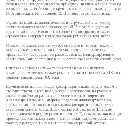
использовал методологические принципы анализа жанров сонаты
и симфонии, разработанные крупными отечественными учеными:
М. Арановским, И. Барсовой, В. Протопоповым и другими.
Одним из главных аналитических инструментов стал метод
сравнительного анализа произведений Гильмана с другими
органными и фортепианными сочинениями французских и
зарубежных авторов разных периодов романтической эпохи.
Музыка Гильмана анализируется не только в теоретическом и
историческом аспектах, но и с точки зрения исполнителя-
практика, т.к. автор данной работы, являясь концертирующим
органистом, опирается еще и на собственный артистический опыт.
Гипотеза исследования — творчество Гильмана является
соединяющим звеном между романтическим искусством XIX-го и
новыми тенденциями XX века.
Научная новизна настоящей диссертации заключается в том, что
это единственное музыковедческое исследование на русском
языке, комплексно рассматривающее жизнь и творчество
Александра Гильмана. Впервые подробно анализируются все
восемь органных сонат, представляющие оригинальную ветвь
клавирной сонаты конца XIX - начала XX столетия. Впервые
рассматриваются редакторские принципы Гильмана, позволяющие
проследить, как складывался «исторически информированный»
подход к исследованию и исполнению старинной музыки.