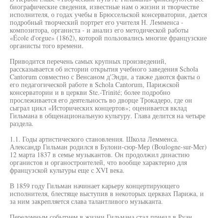
биографические сведения, известные нам о жизни и творчестве
исполнителя, о годах учебы в Брюссельской консерватории, дается
подробный творческий портрет его учителя Н. Лемменса -
композитора, органиста - и анализ его методической работы
«École d'orgue» (1862), которой пользовались многие французские
органисты того времени.
Приводится перечень самых крупных произведений,
рассказывается об истории открытия учебного заведения Schola
Cantorum совместно с Венсаном д'Энди, а также даются факты о
его педагогической работе в Schola Cantorum, Парижской
консерватории и в церкви Ste.-Trinité; более подробно
прослеживается его деятельность во дворце Трокадеро, где он
сыграл цикл «Исторических концертов»; оценивается вклад
Гильмана в общенациональную культуру. Глава делится на четыре
раздела.
1.1. Годы артистического становления. Школа Лемменса.
Александр Гильман родился в Булони-сюр-Мер (Boulogne-sur-Mer)
12 марта 1837 в семье музыкантов. Он продолжил династию
органистов и органостроителей, что вообще характерно для
французской культуры еще с XVI века.
В 1859 году Гильман начинает карьеру концертирующего
исполнителя, блестяще выступив в некоторых церквах Парижа, и
за ним закрепляется слава талантливого музыканта.
Переломным событием в жизни Гильмана стал приезд в Руан