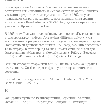
Благодаря школе Лемменса Гильман достиг поразительных
результатов как исполнитель и импровизатор на органе, снискав
уважение среди известных музыкантов. Так в 1862 году его
приглашают сыграть на концерте, посвященном инаугурации
нового органа Кавайе-Колля в St.-Sulpice, где также принимали
участие С. Франк и К. Сен-Санс.
В 1865 году Гильман начал работать над циклом «Пьес для органа
в разных стилях» («Pièces d'orgue dans différents styles»), куда
вошли миниатюры разных жанров: медитации, пасторали, марши.
Полностью он дописал этот цикл в 1892 году, окончив последнюю
18-ю тетрадь. В этот период также Гильман сочинял пьесы для
фисгармонии: «Молитва» и «Колыбельная» («Prière et Berceuse»,
op. 27) и «Канцонетта» F-dur (op. 28) обе в 1870 году.
Важной стороной творческой жизни Гильмана была концертная
деятельность. Он был первым французским органистом, кто
совершил
'Leupold W. The organ music of Alexandre Guilmant. New York:
Belwin-Mills, 1985. P. Vii.
10
концертные турне по Великобритании, Германии, Австрии,
Испании, Швеции, Нидерландам, Венгрии и Шотландии.