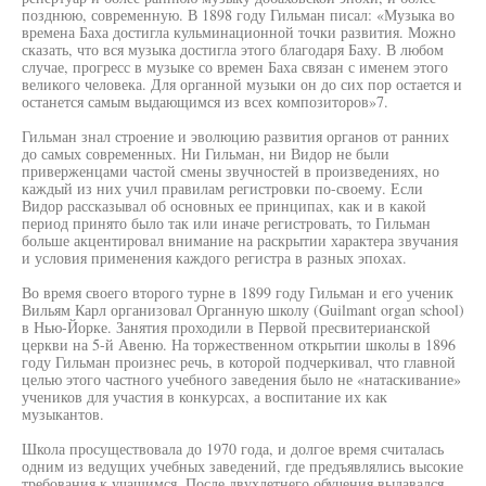
позднюю, современную. В 1898 году Гильман писал: «Музыка во
времена Баха достигла кульминационной точки развития. Можно
сказать, что вся музыка достигла этого благодаря Баху. В любом
случае, прогресс в музыке со времен Баха связан с именем этого
великого человека. Для органной музыки он до сих пор остается и
останется самым выдающимся из всех композиторов»7.
Гильман знал строение и эволюцию развития органов от ранних
до самых современных. Ни Гильман, ни Видор не были
приверженцами частой смены звучностей в произведениях, но
каждый из них учил правилам регистровки по-своему. Если
Видор рассказывал об основных ее принципах, как и в какой
период принято было так или иначе регистровать, то Гильман
больше акцентировал внимание на раскрытии характера звучания
и условия применения каждого регистра в разных эпохах.
Во время своего второго турне в 1899 году Гильман и его ученик
Вильям Карл организовал Органную школу (Guilmant organ school)
в Нью-Йорке. Занятия проходили в Первой пресвитерианской
церкви на 5-й Авеню. На торжественном открытии школы в 1896
году Гильман произнес речь, в которой подчеркивал, что главной
целью этого частного учебного заведения было не «натаскивание»
учеников для участия в конкурсах, а воспитание их как
музыкантов.
Школа просуществовала до 1970 года, и долгое время считалась
одним из ведущих учебных заведений, где предъявлялись высокие
требования к учащимся. После двухлетнего обучения выдавался