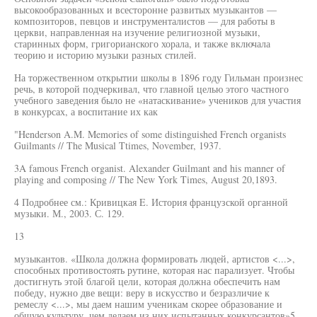
высокообразованных и всесторонне развитых музыкантов —
композиторов, певцов и инструменталистов — для работы в
церкви, направленная на изучение религиозной музыки,
старинных форм, григорианского хорала, и также включала
теорию и историю музыки разных стилей.
На торжественном открытии школы в 1896 году Гильман произнес
речь, в которой подчеркивал, что главной целью этого частного
учебного заведения было не «натаскивание» учеников для участия
в конкурсах, а воспитание их как
"Henderson A.M. Memories of some distinguished French organists
Guilmants // The Musical Ttimes, November, 1937.
3A famous French organist. Alexander Guilmant and his manner of
playing and composing // The New York Times, August 20,1893.
4 Подробнее см.: Кривицкая E. История французской органной
музыки. М., 2003. С. 129.
13
музыкантов. «Школа должна формировать людей, артистов <...>,
способных противостоять рутине, которая нас парализует. Чтобы
достигнуть этой благой цели, которая должна обеспечить нам
победу, нужно две вещи: веру в искусство и безразличие к
ремеслу <...>, мы даем нашим ученикам скорее образование и
общую культуру, чем делаем из них испытанных конкурсантов»5.