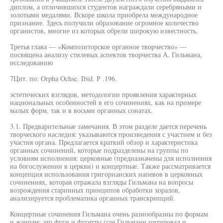
диплом, а отличившихся студентов награждали серебряными и
золотыми медалями. Вскоре школа приобрела международное
признание. Здесь получили образование огромное количество
органистов, многие из которых обрели широкую известность.
Третья глава — «Композиторское органное творчество» —
посвящена анализу стилевых аспектов творчества А. Гильмана,
исследованию
7Цит. по: Orpha Ochse. Ibid. Р .196.
эстетических взглядов, методологии проявления характерных
национальных особенностей в его сочинениях, как на примере
малых форм, так и в восьми органных сонатах.
3.1. Предварительные замечания. В этом разделе дается перечень
творческого наследия: указываются произведения с участием и без
участия органа. Предлагается краткий обзор и характеристика
органных сочинений, которые подразделены на группы по
условиям исполнения: церковные (предназначены для исполнения
на богослужении в церкви) и концертные. Также рассматривается
концепция использования григорианских напевов в церковных
сочинениях, которая отражала взгляды Гильмана на вопросы
возрождения старинных принципов обработки хоралов,
анализируется проблематика органных транскрипций.
Концертные сочинения Гильмана очень разнообразны по формам
и жанрам: это фуги и фугетты (где Гильманн цитировал и