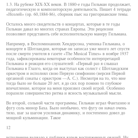
1.3. На рубеже XIX-XX веков. В 1880-е годы Гильман продолжает,
педагогическую и композиторскую деятельность. Пишет 4 тетради
«Ноэлей» (ор. 60,1884-86), сборник пьес на григорианские темы.
Осталось много свидетельств о концертах, которые в те годы
Гильман давал во многих странах Европы. Эти рецензии
позволяют представить себе исполнительскую манеру Гильмана.
Например, в Воспоминаниях Хендерсона, ученика Гильмана, о
концерте в Шотландии, которые он записал уже много лет спустя
после смерти учителя в газете «The Musical Times» в ноябре 1937
года, зафиксированы некоторые особенности интерпретаций
Гильмана и реакция его слушателей: «Первый раз я слышал
Гильмана в Глазго, когда он выступал как солист с Шотландским
оркестром и исполнял свою Первую симфонию (версия Первой
органной сонаты с оркестром —А. С.). Несмотря на то, что мне
тогда было не больше 20 лет, я до сих пор помню то глубокое
впечатление, которое на меня произвел своей игрой. Особенно
поразили совершенство ритма и ясность музыкальной мысли.
Во второй, сольной части программы, Гильман играл Фантазию и
фугу соль минор Баха. Было необычно, что фугу он начал очень
тихо, шаг за шагом усиливая динамику, и постепенно довел до
мощной кульминации. Такое
12
исполнение вызвало у публики взрыв восторженных оваций. Ну