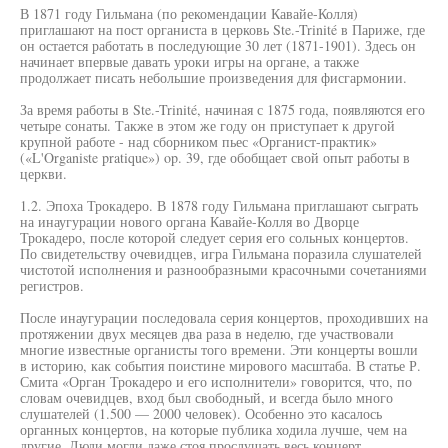
В 1871 году Гильмана (по рекомендации Кавайе-Колля)
приглашают на пост органиста в церковь Ste.-Trinité в Париже, где
он остается работать в последующие 30 лет (1871-1901). Здесь он
начинает впервые давать уроки игры на органе, а также
продолжает писать небольшие произведения для фисгармонии.
За время работы в Ste.-Trinité, начиная с 1875 года, появляются его
четыре сонаты. Также в этом же году он приступает к другой
крупной работе - над сборником пьес «Органист-практик»
(«L'Organiste pratique») op. 39, где обобщает свой опыт работы в
церкви.
1.2. Эпоха Трокадеро. В 1878 году Гильмана приглашают сыграть
на инаугурации нового органа Кавайе-Колля во Дворце
Трокадеро, после которой следует серия его сольных концертов.
По свидетельству очевидцев, игра Гильмана поразила слушателей
чистотой исполнения и разнообразными красочными сочетаниями
регистров.
После инаугурации последовала серия концертов, проходивших на
протяжении двух месяцев два раза в неделю, где участвовали
многие известные органисты того времени. Эти концерты вошли
в историю, как события поистине мирового масштаба. В статье Р.
Смита «Орган Трокадеро и его исполнители» говорится, что, по
словам очевидцев, вход был свободный, и всегда было много
слушателей (1.500 — 2000 человек). Особенно это касалось
органных концертов, на которые публика ходила лучше, чем на
другие. Люди могли даже стоя прослушать весь концерт.