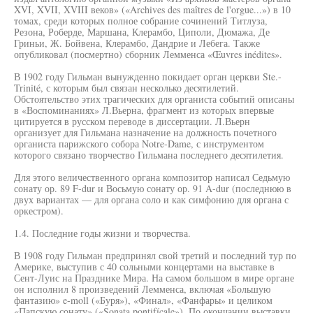
XVI, XVII, XVIII веков» («Archives des maîtres de l'orgue...») в 10
томах, среди которых полное собрание сочинений Титлуза,
Резона, Роберде, Маршана, Клерамбо, Циполи, Дюмажа, Де
Гриньи, Ж. Бойвена, Клерамбо, Дандрие и Лебега. Также
опубликовал (посмертно) сборник Лемменса «Œuvres inédites».
В 1902 году Гильман вынужденно покидает орган церкви Ste.-
Trinité, с которым был связан несколько десятилетий.
Обстоятельство этих трагических для органиста событий описаны
в «Воспоминаниях» Л.Вьерна, фрагмент из которых впервые
цитируется в русском переводе в диссертации. Л.Вьерн
организует для Гильмана назначение на должность почетного
органиста парижского собора Notre-Dame, с инструментом
которого связано творчество Гильмана последнего десятилетия.
Для этого величественного органа композитор написал Седьмую
сонату ор. 89 F-dur и Восьмую сонату ор. 91 A-dur (последнюю в
двух вариантах — для органа соло и как симфонию для органа с
оркестром).
1.4. Последние годы жизни и творчества.
В 1908 году Гильман предпринял свой третий и последний тур по
Америке, выступив с 40 сольными концертами на выставке в
Сент-Луис на Празднике Мира. На самом большом в мире органе
он исполнил 8 произведений Лемменса, включая «Большую
фантазию» e-moll («Буря»), «Финал», «Фанфары» и целиком
«Папскую сонату» («Sonata pontifícale»). По окончании выставки