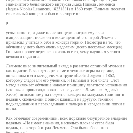
знаменитого бельгийского виртуоза Жака Никола Лемменса
(Jaques-Nicolas Lemmens, 18231881) в 1860 году. Гильман посетил
его сольный концерт и был в восторге от
9
услышанного, и даже после концерта сыграл ему свои
импровизации, после чего восхищенный его игрой Лемменс
пригласил учиться к себе в консерваторию. Несмотря на то, что
обучение у него было очень недолгим (всего несколько месяцев),
Гильман пронес через всю жизнь все то, чему научился у этого
великого педагога.
Лемменс внес значительный вклад в развитие органной музыки и
как педагог. Речь идет о реформе в технике игры на органе,
описанном в его методическом труде «École d'orgue» в 1862,
которому следовали его ученики, и Гильман в том числе. Этот
метод включает обучение новому принципу легатного исполнения
(что начал пропагандировать ранее учитель Лемменса Адольф
Хессе), основанному на подмене пальцев на мануалах (или ног в
педали), скольжении с одной клавиши на другую, техники
подкладывания и перекладывания пальцев и чередовании пятки и
носка.
Как отмечают современники, всех поражало безупречное владение
педалью. «Не имеет значения, насколько плоха и стара была
педаль, на которой играл Лемменс. Она была абсолютно
бесшумна»1.