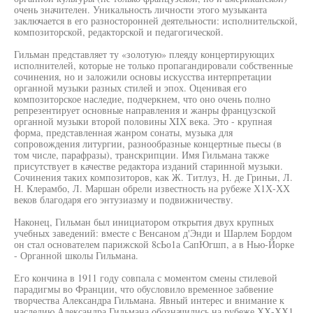
очень значителен. Уникальность личности этого музыканта
заключается в его разносторонней деятельности: исполнительской,
композиторской, редакторской и педагогической.
Гильман представляет ту «золотую» плеяду концертирующих
исполнителей, которые не только пропагандировали собственные
сочинения, но и заложили основы искусства интерпретации
органной музыки разных стилей и эпох. Оценивая его
композиторское наследие, подчеркнем, что оно очень полно
репрезентирует основные направления и жанры французской
органной музыки второй половины XIX века. Это - крупная
форма, представленная жанром сонаты, музыка для
сопровождения литургии, разнообразные концертные пьесы (в
том числе, парафразы), транскрипции. Имя Гильмана также
присутствует в качестве редактора изданий старинной музыки.
Сочинения таких композиторов, как Ж. Титлуз, Н. де Гриньи, Л.
Н. Клерамбо, Л. Маршан обрели известность на рубеже Х1Х-ХХ
веков благодаря его энтузиазму и подвижничеству.
Наконец, Гильман был инициатором открытия двух крупных
учебных заведений: вместе с Венсаном д'Энди и Шарлем Бордом
он стал основателем парижской 8сЬо1а СапЮгшп, а в Нью-Йорке
- Органной школы Гильмана.
Его кончина в 1911 году совпала с моментом смены стилевой
парадигмы во Франции, что обусловило временное забвение
творчества Александра Гильмана. Явный интерес и внимание к
наследию Александра Гильмана обозначились на рубеже ХХ-ХХ1