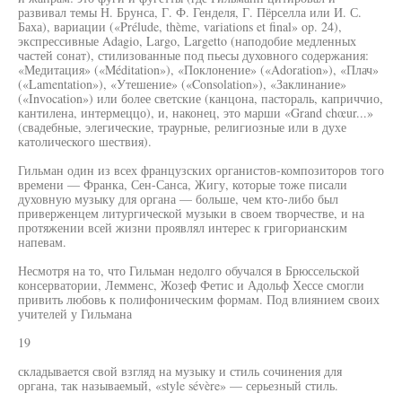
развивал темы Н. Брунса, Г. Ф. Генделя, Г. Пёрселла или И. С.
Баха), вариации («Prélude, thème, variations et final» op. 24),
экспрессивные Adagio, Largo, Largetto (наподобие медленных
частей сонат), стилизованные под пьесы духовного содержания:
«Медитация» («Méditation»), «Поклонение» («Adoration»), «Плач»
(«Lamentation»), «Утешение» («Consolation»), «Заклинание»
(«Invocation») или более светские (канцона, пастораль, каприччио,
кантилена, интермеццо), и, наконец, это марши «Grand chœur...»
(свадебные, элегические, траурные, религиозные или в духе
католического шествия).
Гильман один из всех французских органистов-композиторов того
времени — Франка, Сен-Санса, Жигу, которые тоже писали
духовную музыку для органа — больше, чем кто-либо был
приверженцем литургической музыки в своем творчестве, и на
протяжении всей жизни проявлял интерес к григорианским
напевам.
Несмотря на то, что Гильман недолго обучался в Брюссельской
консерватории, Лемменс, Жозеф Фетис и Адольф Хессе смогли
привить любовь к полифоническим формам. Под влиянием своих
учителей у Гильмана
19
складывается свой взгляд на музыку и стиль сочинения для
органа, так называемый, «style sévère» — серьезный стиль.