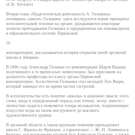
of St. Silvestre).
Вторая глава «Педагогическая деятельность А. Гильмана»
посвящена «школе» Гильмана: здесь исследуются новые принципы
исполнительской техники на органе, раскрываются некоторые
аспекты преподавания Гильмана и предпринятые им нововведения
в образовательную систему Парижской
16
консерватории, рассказывается история открытия своей органной
школы в Америке.
В 1896 году Александр Гильман по рекомендации Шарля Видора,
получившего в то время класс композиции, был приглашен на
должность профессора по классу органа Парижской
консерватории. Ассистентом Гильмана стал молодой Луи Вьерн,
который замещал его во время частых гастролей.
В исполнительстве есть понятие «школы» в широком смысле этого
слова, когда в определенный период или точнее, эпоху, вместе с
личностью педагога появляется плеяда музыкантов, поднимающих
искусство игры на своем инструменте до высокого
художественного уровня.
В органной области к таким крупным течениям принадлежит
школа С. Франка во Франции, а параллельно — Ж.-Н. Лемменса в
Бельгии, последователем которой был Александр Гильман, а также