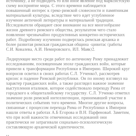
источнику, а не подводить то или иное явление под марксистскую
схему восприятие мира. С этого времени наблюдается
повышенный интерес к греко-римской словесности и памятникам
материальной культуры, вследствие чего идет углубленное
изучение античной литературы и материальной традиции.
Исследователи обращают свое внимание на все многообразие
жизни древнего римского общества, результатом чего стало
появление чрезвычайно продуктивных конкретно-исторических
работ. Подробному изучению подверглась римская архаика и
более развитая римская гражданская община -цивитас (работы
С.И. Ковалева, А.И. Немировского, ИЛ. Маяк)2.
Лидирующее место среди работ по античному Риму принадлежит
исследованиям, посвященным эпохе гражданских войн, которые
привели к трансформации Республики в Империю. Широкий круг
вопросов осветил в своих работах С.Л. Утченко3, рассмотрев
кризис и падение Римской республики. Он по иному взглянул на
характер гражданских войн, а также разглядел важное значение
выступления италиков, которое содействовало переходу Рима от
городского к общеиталийскому государству. С.Л. Утченко отметил
значение роли римской интеллигенции, принимавшей участие в
политических событиях того времени. Многие другие вопросы,
связанные с процессом перехода Рима от Республики к Империи
нашли ответы в работах А.Б Егорова и В.Н. Парфенова4. Заметим,
что при всей важности отмеченных исследований они
практически не затрагивали социально-психологическую
составляющую архаической идентичности.