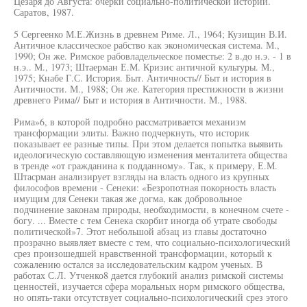
Цезаря до Августа: очерки социально-политической истории.
Саратов, 1987.
5 Сергеенко М.Е.Жизнь в древнем Риме. Л., 1964; Кузищин В.И.
Античное классическое рабство как экономическая система. М.,
1990; Он же. Римское рабовладельческое поместье: 2 в.до н.э. - 1 в
н.э.. М., 1973; Штаерман Е.М. Кризис античной культуры. М.,
1975; Кнабе Г.С. История. Быт. Античность// Быт и история в
Античности. М., 1988; Он же. Категория престижности в жизни
древнего Рима// Быт и история в Античности. М., 1988.
Рима»6, в которой подробно рассматривается механизм
трансформации элиты. Важно подчеркнуть, что историк
показывает ее разные типы. При этом делается попытка выявить
идеологическую составляющую изменения менталитета общества
в тренде «от гражданина к подданному». Так, к примеру, Е.М.
Штасрман анализирует взгляды на власть одного из крупных
философов времени - Сенеки: «Безропотная покорность власть
имущим для Сенеки такая же догма, как добровольное
подчинение законам природы, необходимости, в конечном счете -
богу. ... Вместе с тем Сенека скорбит иногда об утрате свободы
политической»7. Этот небольшой абзац из главы достаточно
прозрачно выявляет вместе с тем, что социально-психологический
срез произошедшей нравственной трансформации, который к
сожалению остался за исследовательским кадром ученых. В
работах С.Л. Утченко8 дается глубокий анализ римской системы
ценностей, изучается сфера моральных норм римского общества,
но опять-таки отсутствует социально-психологический срез этого