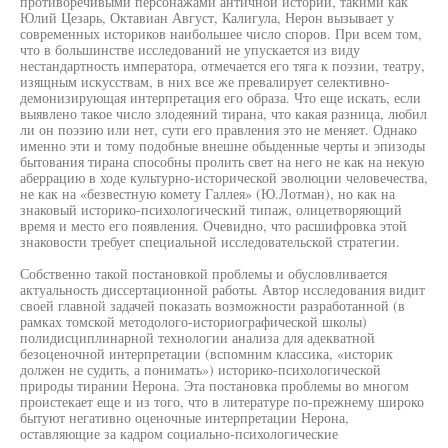
противоречивыми персонажами античной истории, такими как
Юлий Цезарь, Октавиан Август, Калигула, Нерон вызывает у
современных историков наибольшее число споров. При всем том,
что в большинстве исследований не упускается из виду
нестандартность императора, отмечается его тяга к поэзии, театру,
изящным искусствам, в них все же превалирует селективно-
демонизирующая интерпретация его образа. Что еще искать, если
выявлено такое число злодеяний тирана, что какая разница, любил
ли он поэзию или нет, сути его правления это не меняет. Однако
именно эти и тому подобные внешне обыденные черты и эпизоды
бытования тирана способны пролить свет на него не как на некую
аберрацию в ходе культурно-исторической эволюции человечества,
не как на «безвестную комету Галлея» (Ю.Лотман), но как на
знаковый историко-психологический типаж, олицетворяющий
время и место его появления. Очевидно, что расшифровка этой
знаковости требует специальной исследовательской стратегии.
Собственно такой постановкой проблемы и обусловливается
актуальность диссертационной работы. Автор исследования видит
своей главной задачей показать возможности разработанной (в
рамках томской методолого-историографической школы)
полидисциплинарной технологии анализа для адекватной
безоценочной интерпретации (вспомним классика, «историк
должен не судить, а понимать») историко-психологической
природы тирании Нерона. Эта постановка проблемы во многом
проистекает еще и из того, что в литературе по-прежнему широко
бытуют негативно оценочные интерпретации Нерона,
оставляющие за кадром социально-психологические