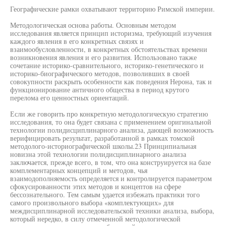
Географические рамки охватывают территорию Римской империи.
Методологическая основа работы. Основным методом
исследования является принцип историзма, требующий изучения
каждого явления в его конкретных связях и
взаимообусловленности, в конкретных обстоятельствах времени
возникновения явления и его развития. Использовано также
сочетание историко-сравнительного, историко-генетического и
историко-биографического методов, позволивших в своей
совокупности раскрыть особенности как поведения Нерона, так и
функционирование античного общества в период крутого
перелома его ценностных ориентаций.
Если же говорить про конкретную методологическую стратегию
исследования, то она будет связана с применением оригинальной
технологии полидисциплинарного анализа, дающей возможность
верифицировать результат, разработанной в рамках томской
методолого-историографической школы.23 Принципиальная
новизна этой технологии полидисциплинарного анализа
заключается, прежде всего, в том, что она конструируется на базе
комплементарных концепций и методов, чья
взаимодополняемость определяется и контролируется параметром
сфокусированности этих методов и концептов на сфере
бессознательного. Тем самым удается избежать практики того
самого произвольного выбора «комплектующих» для
междисциплинарной исследовательской техники анализа, выбора,
который нередко, в силу отмеченной методологической