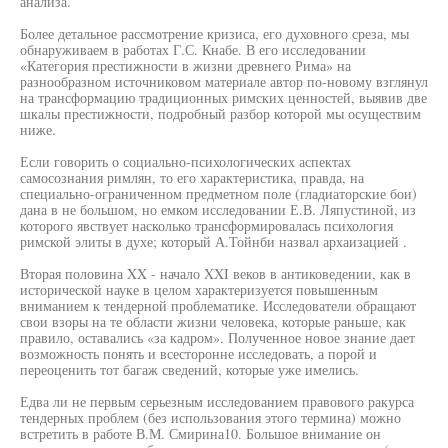
анализа.
Более детальное рассмотрение кризиса, его духовного среза, мы
обнаруживаем в работах Г.С. Кнабе. В его исследовании
«Категория престижности в жизни древнего Рима» на
разнообразном источниковом материале автор по-новому взглянул
на трансформацию традиционных римских ценностей, выявив две
шкалы престижности, подробный разбор которой мы осуществим
ниже.
Если говорить о социально-психологических аспектах
самосознания римлян, то его характеристика, правда, на
специально-ограниченном предметном поле (гладиаторские бои)
дана в не большом, но емком исследовании Е.В. Ляпустиной, из
которого явствует насколько трансформировалась психология
римской элиты в духе; который А.Тойнби назвал архаизацией .
Вторая половина XX - начало XXI веков в антиковедении, как в
исторической науке в целом характеризуется повышенным
вниманием к тендерной проблематике. Исследователи обращают
свои взоры на те области жизни человека, которые раньше, как
правило, оставались «за кадром». Полученное новое знание дает
возможность понять и всесторонне исследовать, а порой и
переоценить тот багаж сведений, которые уже имелись.
Едва ли не первым серьезным исследованием правового ракурса
тендерных проблем (без использования этого термина) можно
встретить в работе В.М. Смирина10. Большое внимание он