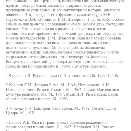
Невозможно реконструировать целостную социопсихологическую
идентичность римской элиты, не опираясь на работы,
посвященные социальной и социокультурной истории римского
общества. Это, прежде всего, фундаментальные труды М.Е.
Сергеенко и В.И. Кузищина, Е.М. Штаерман, Г.С. Кнабе5. Особое
значение для данного исследования имели работы двух последних
ученых. Хотя к теме кризиса римского общества и тесно
связанной с ней проблематике римской аристократии обращались
многие исследователи. Е.М. Штаерман одна из первых показала
различные слагаемые кризиса - социально-экономические,
политические, духовные. Многие ее работы посвящены
религиозной жизни римлян, которые рассматриваются с учетом
социальных, географических, этно-культурных факторов.
Концептуально важной для автора диссертации явилась глава «От
гражданина к подданному» в I томе «Культуры древнего
1 Фролов Э.Д. Русская наука об Античности. СПб. 1999. С.406.
2 Ковалев С.И. История Рима. М., 1948; Немировкий А.И.
История раннего Рима и Италии. М., 1962; Он же. Идеология и
культура раннего Рима. М., 1964; Маяк И.Л. Рим первых царей:
генезис римского полиса. М., 1983.
3 Утченко С.Л. Цицирон и его время. М., 1972; Он же. Юлий
Цезарь. М., 1976.
4 Егоров А.Б. Рим на грани эпох: проблемы рождения и
формирования принципата. Л., 1985; Парфенов В.Н. Рим от