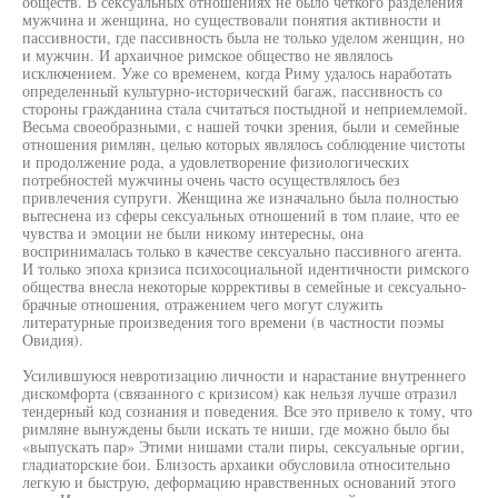
обществ. В сексуальных отношениях не было четкого разделения
мужчина и женщина, но существовали понятия активности и
пассивности, где пассивность была не только уделом женщин, но
и мужчин. И архаичное римское общество не являлось
исключением. Уже со временем, когда Риму удалось наработать
определенный культурно-исторический багаж, пассивность со
стороны гражданина стала считаться постыдной и неприемлемой.
Весьма своеобразными, с нашей точки зрения, были и семейные
отношения римлян, целью которых являлось соблюдение чистоты
и продолжение рода, а удовлетворение физиологических
потребностей мужчины очень часто осуществлялось без
привлечения супруги. Женщина же изначально была полностью
вытеснена из сферы сексуальных отношений в том плаие, что ее
чувства и эмоции не были никому интересны, она
воспринималась только в качестве сексуально пассивного агента.
И только эпоха кризиса психосоциальной идентичности римского
общества внесла некоторые коррективы в семейные и сексуально-
брачные отношения, отражением чего могут служить
литературные произведения того времени (в частности поэмы
Овидия).
Усилившуюся невротизацию личности и нарастание внутреннего
дискомфорта (связанного с кризисом) как нельзя лучше отразил
тендерный код сознания и поведения. Все это привело к тому, что
римляне вынуждены были искать те ниши, где можно было бы
«выпускать пар» Этими нишами стали пиры, сексуальные оргии,
гладиаторские бои. Близость архаики обусловила относительно
легкую и быструю, деформацию нравственных оснований этого