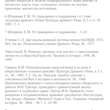
уделяет вопросам в области патриархального права римлян (в
частности, власть отца, господина), которое он изучает,
привлекая, множество источников.
6 Штаерман Е.М. От гражданина к подданному» в I томе
«культуры древнего Рима// Культура древнего Рима. В 2-х тт. М.
1985. Т. I.
7 Штаерман Е.М. От гражданина к подданному... С.62.
Утченко С.Л. Две шкалы римской системы ценностей//ВДИ, 1972,
№4; Он же. Политические учения Древнего Рима. М., 1977.
ЛяпустинаЕ.В. Римские зрелища, или кое-что о самосознании
личности и общества//Одиссей. Человек в истории. 1998, М.,
1999.
Смирин В.М. Патриархальные представления и их роль в
общественном сознании римлян// Культура Древнего Рима, в 2-х
тт., М., 1985. Т.2; Он же. Римская «familia» римлян о
собственности//Быт и история в античности. М., 1988.
Проблематику правового статуса женщины можно обнаружить в
работах М.В. Григера, проведшего сравнительный анализ
римского и иудейского права. Григер М.В. Правовой статус
женщины в позднеантичных правовых документах (Институции
Гая, раздел «Нашим» Мишны)// Адам и Ева. Альманах тендерной
истории. М., 2004. - № 7. С. 65-90.