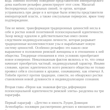
кода. Именно поэтому поведение представителей императорского
дома наиболее рельефно демонстрирует этот слом. Масштаб
беспорядочных сексуальных связей, те оргии, которые
устраивались при дворе и в которые были втянуты представители
императорской власти, а также сексуальные перверсии, яркое тому
подтверждение.
Тем не менее, трансформация традиционных ценностей несла в
себе и ростки новой позитивной психосоциальной идентичности.
Зазор между идеалом и действительностью имел своим
следствием индивидуализацию личности, которая разрывает
традиционные коллективистские узы и вырабатывает новую
систему ценностей. Особенно рельефно это нашло свое
выражение в положении римской женщины и в отношении к ней
общества. Тендерные отношения в этих условиях приобретают
новое измерение. Немаловажным фактом являлось и то, что семья
начинает приобретать частный, индивидуальный характер. Иными
словами, кризис идентичности всего римского общества не только
проявил себя в сползании к архаике, означавшему, как отмечал А.
Тойнби протест против традиции, совести, но обнаружил ростки
становления новой духовности и индивидуализации сознания.
Вторая глава «Нерон как знаковая фигура деформации
психосоциальной идентичности римской элиты» разделена на три
параграфа.
Первый параграф - «Детство и юность Луция Домиция
Агенобарба» посвящен рассмотрению детских и юношеских лет