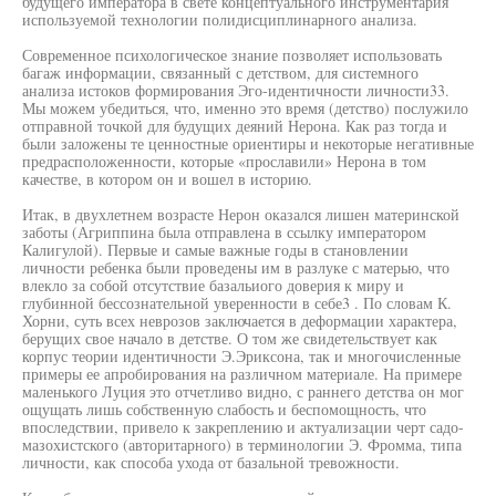
будущего императора в свете концептуального инструментария
используемой технологии полидисциплинарного анализа.
Современное психологическое знание позволяет использовать
багаж информации, связанный с детством, для системного
анализа истоков формирования Эго-идентичности личности33.
Мы можем убедиться, что, именно это время (детство) послужило
отправной точкой для будущих деяний Нерона. Как раз тогда и
были заложены те ценностные ориентиры и некоторые негативные
предрасположенности, которые «прославили» Нерона в том
качестве, в котором он и вошел в историю.
Итак, в двухлетнем возрасте Нерон оказался лишен материнской
заботы (Агриппина была отправлена в ссылку императором
Калигулой). Первые и самые важные годы в становлении
личности ребенка были проведены им в разлуке с матерью, что
влекло за собой отсутствие базальиого доверия к миру и
глубинной бессознательной уверенности в себе3 . По словам К.
Хорни, суть всех неврозов заключается в деформации характера,
берущих свое начало в детстве. О том же свидетельствует как
корпус теории идентичности Э.Эриксона, так и многочисленные
примеры ее апробирования на различном материале. На примере
маленького Луция это отчетливо видно, с раннего детства он мог
ощущать лишь собственную слабость и беспомощность, что
впоследствии, привело к закреплению и актуализации черт садо-
мазохистского (авторитарного) в терминологии Э. Фромма, типа
личности, как способа ухода от базальной тревожности.