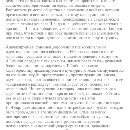
ценностей римской элиты в контексте тех процессов, которые
составляли исторический интерьер бытования империи.
Рассмотреть римское общество на протяжении всей его истории,
представляется весьма сложным, поэтому мы ограничимся
попыткой показать изменения, происходившие в среде римской
элиты в период кризиса II в. до н. э. (общество только вступает в
кризис ) - II в. н.э. (общество уже в состоянии кризиса). Памятуя
при этом, что истоки и природу данного кризиса нельзя понять
вне контекста истории долгого времени, имея в виду и архаику.
Анализируемый феномен деформации психосоциальной
идентичности римского общества и Нерона как одного из ее
ярчайших представителей имеет прямое отношение к тому, что
А.Тойнби определил как архаизм, акцентировав связь «душевной
болезни» -именно так определяет Тойнби основную
характеристику архаизирующего культурного кода, базирующегося
на сознании людей, протестующих «против традиции, закона,
вкуса, совести, против общественного мнения» - и вызвавшего ее
«социального распада»29. Тойнби рисует этот процесс как
осознанный. Но сегодняшний историк, ища проникновения в
глубинные тайны истории и кризисов в ней, не может обойтись
без анализа «истории чувствительности» - из этой
принципиально важной в понимании ученого позиции исходил
JI. Февр, размышляя о той стихии «первобытных» чувств, которая
была пробуждена в его эпоху фашизмом. Отмечая некую
повторяемость «воскрешения» этих «первобытных чувств»,
историк подчеркивал связь этой регрессии на уровне
психического с «внезапной утерей ориентации, забвением