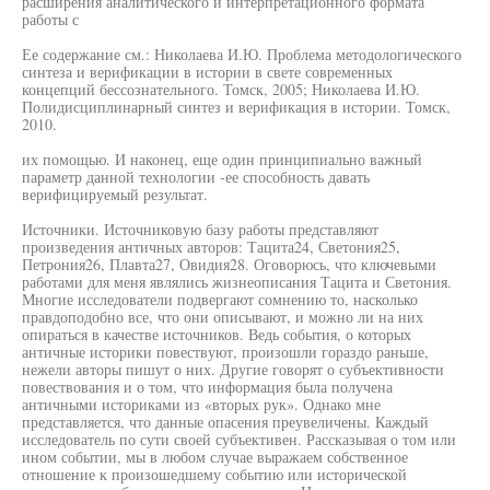
расширения аналитического и интерпретационного формата
работы с
Ее содержание см.: Николаева И.Ю. Проблема методологического
синтеза и верификации в истории в свете современных
концепций бессознательного. Томск, 2005; Николаева И.Ю.
Полидисциплинарный синтез и верификация в истории. Томск,
2010.
их помощью. И наконец, еще один принципиально важный
параметр данной технологии -ее способность давать
верифицируемый результат.
Источники. Источниковую базу работы представляют
произведения античных авторов: Тацита24, Светония25,
Петрония26, Плавта27, Овидия28. Оговорюсь, что ключевыми
работами для меня являлись жизнеописания Тацита и Светония.
Многие исследователи подвергают сомнению то, насколько
правдоподобно все, что они описывают, и можно ли на них
опираться в качестве источников. Ведь события, о которых
античные историки повествуют, произошли гораздо раньше,
нежели авторы пишут о них. Другие говорят о субъективности
повествования и о том, что информация была получена
античными историками из «вторых рук». Однако мне
представляется, что данные опасения преувеличены. Каждый
исследователь по сути своей субъективен. Рассказывая о том или
ином событии, мы в любом случае выражаем собственное
отношение к произошедшему событию или исторической