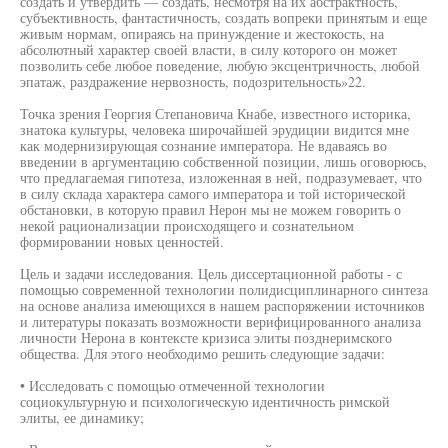
создать и утвердить — создать, несмотря на их абстрактность,
субъективность, фантастичность, создать вопреки принятым и еще
живым нормам, опираясь на принуждение и жестокость, на
абсолютный характер своей власти, в силу которого он может
позволить себе любое поведение, любую эксцентричность, любой
эпатаж, раздражение нервозность, подозрительность»22.
Точка зрения Георгия Степановича Кнабе, известного историка,
знатока культуры, человека широчайшей эрудиции видится мне
как модернизирующая сознание императора. Не вдаваясь во
введении в аргументацию собственной позиции, лишь оговорюсь,
что предлагаемая гипотеза, изложенная в ней, подразумевает, что
в силу склада характера самого императора и той исторической
обстановки, в которую правил Нерон мы не можем говорить о
некой рационализации происходящего и сознательном
формировании новых ценностей.
Цель и задачи исследования. Цель диссертационной работы - с
помощью современной технологии полидисциплинарного синтеза
на основе анализа имеющихся в нашем распоряжении источников
и литературы показать возможности верифицированного анализа
личности Нерона в контексте кризиса элиты позднеримского
общества. Для этого необходимо решить следующие задачи:
• Исследовать с помощью отмеченной технологии
социокультурную и психологическую идентичность римской
элиты, ее динамику;