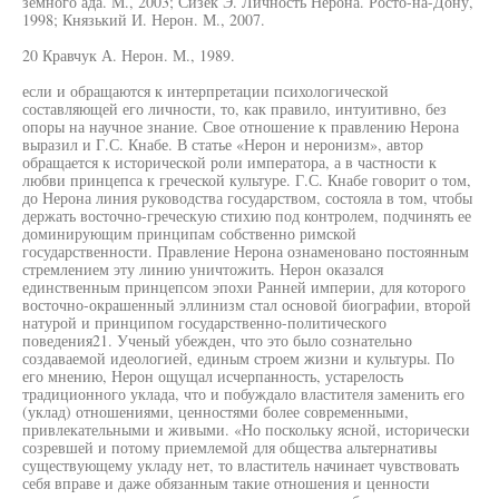
земного ада. М., 2003; Сизек Э. Личность Нерона. Росто-на-Дону,
1998; Князький И. Нерон. М., 2007.
20 Кравчук А. Нерон. М., 1989.
если и обращаются к интерпретации психологической
составляющей его личности, то, как правило, интуитивно, без
опоры на научное знание. Свое отношение к правлению Нерона
выразил и Г.С. Кнабе. В статье «Нерон и неронизм», автор
обращается к исторической роли императора, а в частности к
любви принцепса к греческой культуре. Г.С. Кнабе говорит о том,
до Нерона линия руководства государством, состояла в том, чтобы
держать восточно-греческую стихию под контролем, подчинять ее
доминирующим принципам собственно римской
государственности. Правление Нерона ознаменовано постоянным
стремлением эту линию уничтожить. Нерон оказался
единственным принцепсом эпохи Ранней империи, для которого
восточно-окрашенный эллинизм стал основой биографии, второй
натурой и принципом государственно-политического
поведения21. Ученый убежден, что это было сознательно
создаваемой идеологией, единым строем жизни и культуры. По
его мнению, Нерон ощущал исчерпанность, устарелость
традиционного уклада, что и побуждало властителя заменить его
(уклад) отношениями, ценностями более современными,
привлекательными и живыми. «Но поскольку ясной, исторически
созревшей и потому приемлемой для общества альтернативы
существующему укладу нет, то властитель начинает чувствовать
себя вправе и даже обязанным такие отношения и ценности