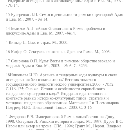
Тендерные исследования в антиковедении// Адам и Ева. М., 2007.
- № 14,
15 Кучеренко Л.П. Семья в деятельности римских цензоров// Адам
и Ева. М., 2007. - № 14.
14 Беликов А.П. «Amor Graecorum» в Риме: проблемы и
дискуссии//Адам и Ева. М, 2007. -№14.
" Киньяр П. Секс и страх. М., 2000.
16 Кифер О. Сексуальная жизнь в Древнем Риме. М., 2003.
17 Смирнова О.П. Культ Весты в римском обществе зеркало и
модель// Адам и Ева. М., 2003. - № 6. С. 3253.
18Николаева И.Ю. Архаика и тендерные коды культуры в свете
исследования бессознательного// Вестник томского
государственного педагогического университета.2006. - №52.
С.116-125; Она же. Истоки и особенности европейского
тендерного культурного кода// Тендерная идентичность в
контексте разных историко-культурных типов: стратегия и
методики тендерного образования. Материалы I и II семинаров/
Под ред. И.Ю. Николаевой. Томск, 2003. С. 3-16
" Федорова Е.В. Императорский Рим в лицахРостов-на-Дону,
1998; Остерман JI. Римская история в лицах. М., 1997; Дуров B.C.
Нерон или актер на троне. СПб., 1994; Грант М., Нерон. Владыка