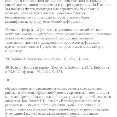
истинного соотношения ценностей: «восхваления жестокости в
ущерб любви, животного начала в ущерб культуре...» .30 Именно
эта посылка Февра побуждает нас обратиться к технологии
полидисциплинарного синтеза, имеющей фокусом
бессознательное , с помощью которой и можно будет
расшифровать природу отмеченной деформации.
Первый параграф - «Ценностные установки римской элиты в
психологическом и культурно-историческом измерении» посвящен
показу возможностей избранной полидисциплинарной
технологии анализа в исследовании процессов деформации
идентичности элиты. Процессов, которые имели масштабную
социальную
29 Тойнби А. Постижение истории. М., 1991. С. 416.
30 Февр Л. Бои за историю. /Пер. A.A. Бобовича, М.А. Бобовича
и Ю.Н. Стефанова. М., 1991. С. 125.
10
обусловленность и отразились в самых разных сферах жизни
римского общества Кризисное^ эпохи выразилась в том, что шла
мощная перестройка социальной структуры и ценностей римского
общества. Как пишет Г.С. Кнабе: «В гражданских воинах и
репрессиях ... исчезли патрицианские семьи, воплощавшие
преемственность римскои общественной и культурной традиции.
К середине I в., уже оставалось немного родов, названных