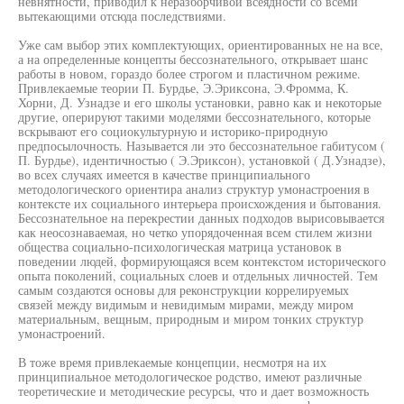
невнятности, приводил к неразборчивой всеядности со всеми
вытекающими отсюда последствиями.
Уже сам выбор этих комплектующих, ориентированных не на все,
а на определенные концепты бессознательного, открывает шанс
работы в новом, гораздо более строгом и пластичном режиме.
Привлекаемые теории П. Бурдье, Э.Эриксона, Э.Фромма, К.
Хорни, Д. Узнадзе и его школы установки, равно как и некоторые
другие, оперируют такими моделями бессознательного, которые
вскрывают его социокультурную и историко-природную
предпосылочность. Называется ли это бессознательное габитусом (
П. Бурдье), идентичностью ( Э.Эриксон), установкой ( Д.Узнадзе),
во всех случаях имеется в качестве принципиального
методологического ориентира анализ структур умонастроения в
контексте их социального интерьера происхождения и бытования.
Бессознательное на перекрестии данных подходов вырисовывается
как неосознаваемая, но четко упорядоченная всем стилем жизни
общества социально-психологическая матрица установок в
поведении людей, формирующаяся всем контекстом исторического
опыта поколений, социальных слоев и отдельных личностей. Тем
самым создаются основы для реконструкции коррелируемых
связей между видимым и невидимым мирами, между миром
материальным, вещным, природным и миром тонких структур
умонастроений.
В тоже время привлекаемые концепции, несмотря на их
принципиальное методологическое родство, имеют различные
теоретические и методические ресурсы, что и дает возможность