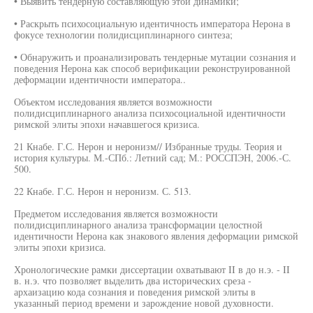
• Выявить тендерную составляющую этой динамики;
• Раскрыть психосоциальную идентичность императора Нерона в
фокусе технологии полидисциплинарного синтеза;
• Обнаружить и проанализировать тендерные мутации сознания и
поведения Нерона как способ верификации реконструированной
деформации идентичности императора..
Объектом исследования является возможности
полидисциплинарного анализа психосоциальной идентичности
римской элиты эпохи начавшегося кризиса.
21 Кнабе. Г.С. Нерон и неронизм// Избранные труды. Теория и
история культуры. М.-СПб.: Летний сад; М.: РОССПЭН, 2006.-С.
500.
22 Кнабе. Г.С. Нерон н неронизм. С. 513.
Предметом исследования является возможности
полидисциплинарного анализа трансформации целостной
идентичности Нерона как знакового явления деформации римской
элиты эпохи кризиса.
Хронологические рамки диссертации охватывают II в до н.э. - II
в. н.э. что позволяет выделить два исторических среза -
архаизацию кода сознания и поведения римской элиты в
указанный период времени и зарождение новой духовности.