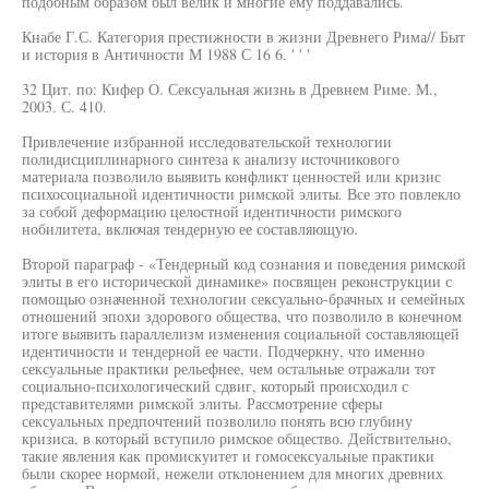
подобным образом был велик и многие ему поддавались.
Кнабе Г.С. Категория престижности в жизни Древнего Рима// Быт
и история в Античности М 1988 С 16 6. ' ' '
32 Цит. по: Кифер О. Сексуальная жизнь в Древнем Риме. М.,
2003. С. 410.
Привлечение избранной исследовательской технологии
полидисциплинарного синтеза к анализу источникового
материала позволило выявить конфликт ценностей или кризис
психосоциальной идентичности римской элиты. Все это повлекло
за собой деформацию целостной идентичности римского
нобилитета, включая тендерную ее составляющую.
Второй параграф - «Тендерный код сознания и поведения римской
элиты в его исторической динамике» посвящен реконструкции с
помощью означенной технологии сексуально-брачных и семейных
отношений эпохи здорового общества, что позволило в конечном
итоге выявить параллелизм изменения социальной составляющей
идентичности и тендерной ее части. Подчеркну, что именно
сексуальные практики рельефнее, чем остальные отражали тот
социально-психологический сдвиг, который происходил с
представителями римской элиты. Рассмотрение сферы
сексуальных предпочтений позволило понять всю глубину
кризиса, в который вступило римское общество. Действительно,
такие явления как промискуитет и гомосексуальные практики
были скорее нормой, нежели отклонением для многих древних