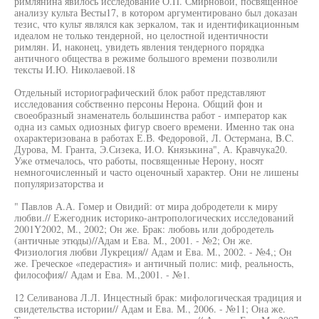
римлянина явилось исследование О.П. Смирновой, посвященное
анализу культа Весты17, в котором аргументировано был доказан
тезис, что культ являлся как зеркалом, так и идентификационным
идеалом не только тендерной, но целостной идентичности
римлян. И, наконец, увидеть явления тендерного порядка
античного общества в режиме большого времени позволили
тексты И.Ю. Николаевой.18
Отдельный историографический блок работ представляют
исследования собственно персоны Нерона. Общий фон и
своеобразный знаменатель большинства работ - император как
одна из самых одиозных фигур своего времени. Именно так она
охарактеризована в работах Е.В. Федоровой, Л. Остермана, B.C.
Дурова, М. Гранта, Э.Сизека, И.О. Князькина", А. Кравчука20.
Уже отмечалось, что работы, посвященные Нерону, носят
немногочисленный и часто оценочный характер. Они не лишены
популяризаторства и
" Павлов А.А. Гомер и Овидий: от мира добродетели к миру
любви.// Ежегодник историко-антропологических исследований
2001Y2002, М., 2002; Он же. Брак: любовь или добродетель
(античные этюды)//Адам и Ева. М., 2001. - №2; Он же.
Физиология любви Лукреция// Адам и Ева. М., 2002. - №4,; Он
же. Греческое «педерастия» и античный полис: миф, реальность,
философия// Адам и Ева. М.,2001. - №1.
12 Селиванова Л.Л. Инцестный брак: мифологическая традиция и
свидетельства истории// Адам и Ева. М., 2006. - №11; Она же.