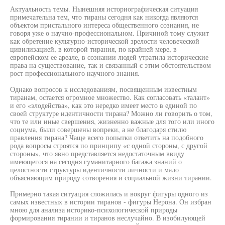
Актуальность темы. Нынешняя историографическая ситуация
примечательна тем, что тираны сегодня как никогда являются
объектом пристального интереса общественного сознания, не
говоря уже о научно-профессиональном. Причиной тому служит
как обретение культурно-исторической зрелости человеческой
цивилизацией, в которой тирания, по крайней мере, в
европейском ее ареале, в сознании людей утратила исторические
права на существование, так и связанный с этим обстоятельством
рост профессионального научного знания.
Однако вопросов к исследованиям, посвященным известным
тиранам, остается огромное множество. Как согласовать «талант»
и его «злодейства», как это нередко имеет место в единой по
своей структуре идентичности тирана? Можно ли говорить о том,
что те или иные свершения, жизненно важные для того или иного
социума, были совершены вопреки, а не благодаря стилю
правления тирана? Чаще всего попытки ответить на подобного
рода вопросы строятся по принципу «с одной стороны, с другой
стороны», что явно представляется недостаточным ввиду
имеющегося на сегодня гуманитарного багажа знаний о
целостности структуры идентичности личности и мало
объясняющим природу сотворения и социальной жизни тирании.
Примерно такая ситуация сложилась и вокруг фигуры одного из
самых известных в истории тиранов - фигуры Нерона. Он избран
мною для анализа историко-психологической природы
формирования тирании и тиранов неслучайно. В изобилующей