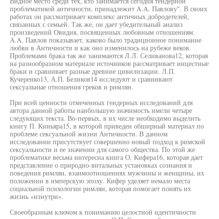
Видное место среди тех, кто занимается сегодня тендерной
проблематикой античности, принадлежит A.A. Павлову". В своих
работах он рассматривает комплекс античных добродетелей,
связанных с семьей. Так же, он дает убедительный анализ
произведений Овидия, посвященных любовным отношениям.
A.A. Павлов показывает, каково было традиционное понимание
любви в Античности и как оно изменилось на рубеже веков.
Проблемами брака так же занимаются Л.Л. Селиванова12, которая
на разнообразном материале источников рассматривает инцестные
браки и сравнивает разные древние цивилизации. Л.П.
Кучеренко13, А.П. Беликов14 исследуют и сравнивают
сексуальные отношения греков и римлян.
При всей ценности отмеченных гендерных исследований для
автора данной работы наибольшую значимость имели четыре
следующих текста. Во-первых, в их числе необходимо выделить
книгу П. Киньяра15, в которой приведен обширный материал по
проблеме сексуальной жизни Античности. В данном
исследовании присутствует совершенно новый подход к римской
сексуальности и ее значении для самого общества. По этой же
проблематике весьма интересна книга О. Кифера16, которая дает
представление о природно-витальных установках сознания и
поведения римлян, взаимоотношениях мужчины и женщины, их
положении в имперскую эпоху. Кифер уделяет немало места
социальной психологии римлян, которая помогает понять их
жизнь «изнутри».
Своеобразным ключом к пониманию целостной идентичности