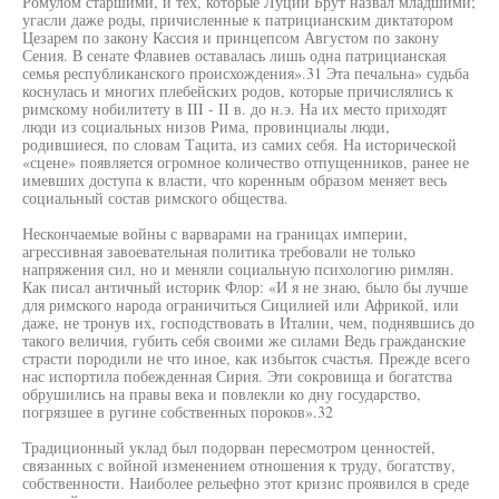
Ромулом старшими, и тех, которые Луций Брут назвал младшими;
угасли даже роды, причисленные к патрицианским диктатором
Цезарем по закону Кассия и принцепсом Августом по закону
Сения. В сенате Флавиев оставалась лишь одна патрицианская
семья республиканского происхождения».31 Эта печальна» судьба
коснулась и многих плебейских родов, которые причислялись к
римскому нобилитету в III - II в. до н.э. На их место приходят
люди из социальных низов Рима, провинциалы люди,
родившиеся, по словам Тацита, из самих себя. На исторической
«сцене» появляется огромное количество отпущенников, ранее не
имевших доступа к власти, что коренным образом меняет весь
социальный состав римского общества.
Нескончаемые войны с варварами на границах империи,
агрессивная завоевательная политика требовали не только
напряжения сил, но и меняли социальную психологию римлян.
Как писал античный историк Флор: «И я не знаю, было бы лучше
для римского народа ограничиться Сицилией или Африкой, или
даже, не тронув их, господствовать в Италии, чем, поднявшись до
такого величия, губить себя своими же силами Ведь гражданские
страсти породили не что иное, как избыток счастья. Прежде всего
нас испортила побежденная Сирия. Эти сокровища и богатства
обрушились на правы века и повлекли ко дну государство,
погрязшее в ругине собственных пороков».32
Традиционный уклад был подорван пересмотром ценностей,
связанных с войной изменением отношения к труду, богатству,
собственности. Наиболее рельефно этот кризис проявился в среде