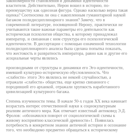
закономерности становления и динамики идентичности
властителя. Действительно, Нерон вошел в историю, по-
преимуществу как одиозная фигура. Однако насколько верна такая
оценка? Соотносима ли она с накопленным гуманитарной наукой
багажом полидисциплинарного знания? Замечу, что в
современной литературе, посвященной Нерону, практически не
учитываются такие важные параметры его деятельности как
историческая психология общества, к которому принадлежал
император, и связанная с ним структура его психологической
идентичности. В диссертации с помощью означенной технологии
полидисциплинарного анализа была сделана попытка показать,
что жестокость и развратность императора, равно как и другие его
асоциальные черты являлись
производными от структуры и динамики его Эго-идентичности,
имевшей культурно-историческую обусловленность. Что
«слабости» этого Эго являлись не некоей случайностью, а
отражали «слабости» общества, еще крепко связанного с
породившей его архаикой, отражали хрупкость наработанного
цивилизацией культурного багажа.
Степень изученности темы. В начале 50-х годов XX века начинает
возрастать интерес отечественной науки к социокультурным
реалиям античного мира. Как отмечает известный антиковед Э.Д.
Фролов: «обозначился поворот от социологической схемы к
живому восприятию классической древности»1. Появилась
потребность в конкретном знании античной истории и осознание
того, что необходимо предметно обращаться к историческому