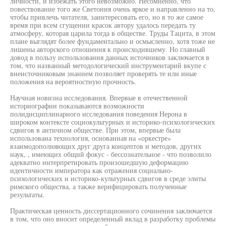
личности, и избежать этого невозможно. Несомненно, что
повествование того же Светония очень яркое и направленно на то,
чтобы привлечь читателя, заинтересовать его, но в то же самое
время при всем сгущении красок автору удалось передать ту
атмосферу, которая царила тогда в обществе. Труды Тацита, в этом
плане выглядят более фундаментально и осмысленно, хотя тоже не
лишены авторского отношения к происходившему. Но главный
довод в пользу использования данных источников заключается в
том, что названный методологический инструментарий вкупе с
внеисточниковым знанием позволяет проверять те или иные
положения на вероятностную прочность.
Научная новизна исследования. Впервые в отечественной
историографии показываются возможности
полидисциплинарного исследования поведения Нерона в
широком контексте социокультурных и историко-психологических
сдвигов в античном обществе. При этом, впервые была
использована технология, основанная на «оркестре»
взаимодополняющих друг друга концептов и методов, других
наук, , имеющих общий фокус - бессознательное - что позволило
адекватно интерпретировать произошедшую деформацию
идентичности императора как отражения социально-
психологических и историко-культурных сдвигов в среде элиты
римского общества, а также верифицировать полученные
результаты.
Практическая ценность диссертационного сочинения заключается
в том, что оно вносит определенный вклад в разработку проблемы