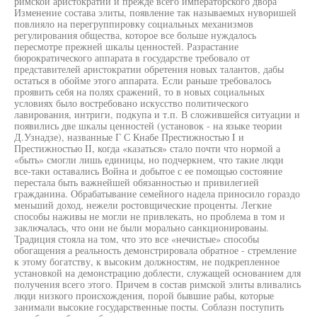
римской аристократии и прежде всего императорского двора
Изменение состава элиты, появление так называемых нуворишей
повлияло на перегруппировку социальных механизмов
регулирования общества, которое все больше нуждалось
пересмотре прежней шкалы ценностей. Разрастание
бюрократического аппарата в государстве требовало от
представителей аристократии обретения новых талантов, дабы
остаться в обойме этого аппарата. Если раньше требовалось
проявить себя на полях сражений, то в новых социальных
условиях было востребовано искусство политического
лавирования, интриги, подкупа и т.п. В сложившейся ситуации и
появились две шкалы ценностей (установок - на языке теории
Д.Узнадзе), названные Г С Кнабе Престижностью I и
Престижностью II, когда «казаться» стало почти что нормой а
«быть» смогли лишь единицы, но подчеркнем, что такие люди
все-таки оставались Война и добытое с ее помощью состояние
перестала быть важнейшей обязанностью и привилегией
гражданина. Обрабатывание семейного надела приносило гораздо
меньший доход, нежели ростовщические проценты. Легкие
способы наживы не могли не привлекать, но проблема в том и
заключалась, что они не были морально санкционированы.
Традиция стояла на том, что это все «нечистые» способы
обогащения а реальность демонстрировала обратное - стремление
к этому богатству, к высоким должностям, не подкрепленное
установкой на демонстрацию доблести, служащей основанием для
получения всего этого. Причем в состав римской элиты вливались
люди низкого происхождения, порой бывшие рабы, которые
занимали высокие государственные посты. Соблазн поступить