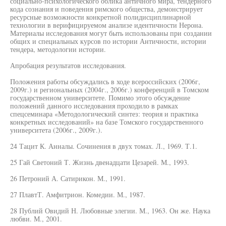
социально-психологического облика античного мира, тендерного
кода сознания и поведения римского общества, демонстрирует
ресурсные возможности конкретной полидисциплинарной
технологии в верифицируемом анализе идентичности Нерона.
Материалы исследования могут быть использованы при создании
общих и специальных курсов по истории Античности, истории
тендера, методологии истории.
Апробация результатов исследования.
Положения работы обсуждались в ходе всероссийских (2006г,
2009г.) и региональных (2004г., 2006г.) конференций в Томском
государственном университете. Помимо этого обсуждение
положений данного исследования проходило в рамках
спецсеминара «Методологический синтез: теория и практика
конкретных исследований» на базе Томского государственного
университета (2006г., 2009г.).
24 Тацит К. Анналы. Сочинения в двух томах. Л., 1969. Т.1.
25 Гай Светоний Т. Жизнь двенадцати Цезарей. М., 1993.
26 Петроний А. Сатирикон. М., 1991.
27 ПлавтТ. Амфитрион. Комедии. М., 1987.
28 Публий Овидий Н. Любовные элегии. М., 1963. Он же. Наука
любви. М., 2001.