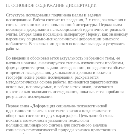
II. ОСНОВНОЕ СОДЕРЖАНИЕ ДИССЕРТАЦИИ
Структура исследования подчинена целям и задачам
исследования. Работа состоит из введения, 2-х глав, заключения и
списка источников и использованной литературы. Первая глава
посвящена деформации психосоциальной идентичности римской
элиты. Вторая глава посвящена императору Нерону, как знаковому
персонажу социально-психологической деформации римского
нобилитета. В заключении даются основные выводы и результаты
работы.
Во введении обосновывается актуальность избранной темы, ее
научная новизна, анализируется степень изученности проблемы,
формулируются цели, задачи исследовании, определяются объект
и предмет исследования, указываются хронологические и
географические рамки исследования, раскрывается
методологическая основа работы, приводится характеристика
основных, используемых, в работе источников, отмечается
практическая значимость исследования, показывается апробация
результатов исследования.
Первая глава «Деформация социально-психологической
идентичности элиты в контексте кризиса позднеримского
общества» состоит из двух параграфов. Цель данной главы -
показать возможности указанной технологии
полидисциплинарного синтеза для системного анализа
социально-психологической природы кризиса нравственных