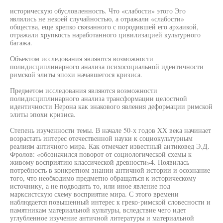
историческую обусловленность. Что «слабости» этого Эго
являлись не некоей случайностью, а отражали «слабости»
общества, еще крепко связанного с породившей его архаикой,
отражали хрупкость наработанного цивилизацией культурного
багажа.
Объектом исследования являются возможности
полидисциплинарного анализа психосоциальной идентичности
римской элиты эпохи начавшегося кризиса.
Предметом исследования являются возможности
полидисциплинарного анализа трансформации целостной
идентичности Нерона как знакового явления деформации римской
элиты эпохи кризиса.
Степень изученности темы. В начале 50-х годов XX века начинает
возрастать интерес отечественной науки к социокультурным
реалиям античного мира. Как отмечает известный антиковед Э.Д.
Фролов: «обозначился поворот от социологической схемы к
живому восприятию классической древности»4. Появилась
потребность в конкретном знании античной истории и осознание
того, что необходимо предметно обращаться к историческому
источнику, а не подводить то, или иное явление под
марксистскую схему восприятие мира. С этого времени
наблюдается повышенный интерес к греко-римской словесности и
памятникам материальной культуры, вследствие чего идет
углубленное изучение античной литературы и материальной