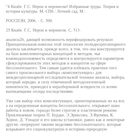
"4 Кнабе. Г.С. Нерон и неронизм// Избранные труды. Теория и
история культуры. М.-СПб.: Летний сад; М.:
РОССПЭН, 2006. - С. 500.
25 Кнабе. Г.С. Нерон и неронизм. С. 513.
анализа26, дающей возможность верифицировать результат.
Принципиальная новизна этой технологии полидисциплинарного
анализа заключается, прежде всего, в том, что она конструируется
на базе комплементарных концепций и методов, чья
взаимодополняемость определяется и контролируется параметром
сфокусированности этих методов и концептов на сфере
бессознательного. Тем самым удается избежать практики того
самого произвольного выбора «комплектующих» для
междисциплинарной исследовательской техники анализа, выбора,
который нередко, в силу отмеченной методологической
невнятности, приводил к неразборчивой всеядности со всеми
вытекающими отсюда последствиями.
Уже сам выбор этих комплектующих, ориентированных не на все,
а на определенные концепты бессознательного, открывает шанс
работы в новом, гораздо более строгом и пластичном режиме.
Привлекаемые теории П. Бурдье, Э.Эриксона, Э.Фромма, К.
Хорни, Д. Узнадзе и его школы установки, равно как и некоторые
другие, оперируют такими моделями бессознательного, которые
вскрывают его социокультурную и историко-природную