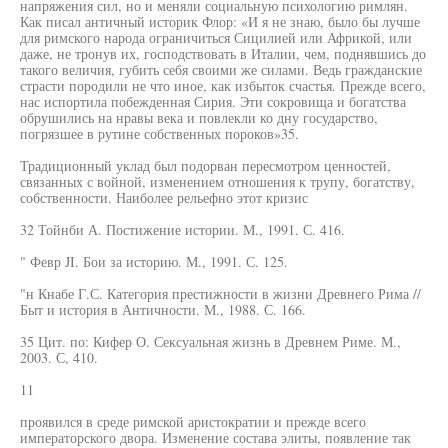
напряжения сил, но и меняли социальную психологию римлян.
Как писал античный историк Флор: «И я не знаю, было бы лучше
для римского народа ограничиться Сицилией или Африкой, или
даже, не тронув их, господствовать в Италии, чем, поднявшись до
такого величия, губить себя своими же силами. Ведь гражданские
страсти породили не что иное, как избыток счастья. Прежде всего,
нас испортила побежденная Сирия. Эти сокровища и богатства
обрушились на нравы века и повлекли ко дну государство,
погрязшее в рутине собственных пороков»35.
Традиционный уклад был подорван пересмотром ценностей,
связанных с войной, изменением отношения к трупу, богатству,
собственности. Наиболее рельефно этот кризис
32 Тойнби А. Постижение истории. М., 1991. С. 416.
" Февр JI. Бои за историю. М., 1991. С. 125.
"н Кнабе Г.С. Категория престижности в жизни Древнего Рима //
Быт и история в Античности. М., 1988. С. 166.
35 Цит. по: Кифер О. Сексуальная жизнь в Древнем Риме. М.,
2003. С, 410.
11
проявился в среде римской аристократии и прежде всего
императорского двора. Изменение состава элиты, появление так