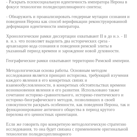
- Раскрыть психосоциальную идентичность императора Нерона в
фокусе технологии полидисциплинарного синтеза;
- Обнаружить и проанализировать гендерные мутации сознания и
поведения Нерона как способ верификации реконструированной
деформации идентичности императора.
Хронологические рамки диссертации охватывают II в до н.э. - II
в. н.э. что позволяет выделить два исторических среза -
архаизацию кода сознания и поведения римской элиты в
указанный период времени и зарождение новой духовности.
Географические рамки охватывают территорию Римской империи.
Методологическая основа работы. Основным методом
исследования является принцип историзма, требующий изучения
каждого явления в его конкретных связях и
взаимообусловленности, в конкретных обстоятельствах времени
возникновения явления и его развития. Использовано также
сочетание историко-сравнительного, историко-генетического и
историко-биографического методов, позволивших в своей
совокупности раскрыть особенности, как поведения Нерона, так и
функционирование античного общества в период крутого
перелома его ценностных ориентации.
Если же говорить про конкретную методологическую стратегию
исследования, то она будет связана с применением оригинальной
технологии полидисциплинарного