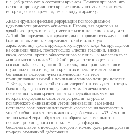
н.э. (общество уже в состоянии кризиса). Памятуя при этом, что
истоки и природу данного кризиса нельзя понять вне контекста
истории долгого времени, имея в виду и архаику.
Анализируемый феномен деформации психосоциальной
идентичности римского общества и Нерона, как одного из ее
ярчайших представителей, имеет прямое отношение к тому, что
А. Тойнби определил как архаизм, акцентировав связь «душевной
болезни» -именно так определяет Тойнби основную
характеристику архаизирующего культурного кода, базирующегося
на сознании людей, протестующих «против традиции, закона,
вкуса, совести, против общественного мнения» - и вызвавшего ее
«социального распада»32. Тойнби рисует этот процесс как
осознанный. Но сегодняшний историк, ища проникновения в
глубинные тайны истории и кризисов в ней, не может обойтись
без анализа «истории чувствительности» - из этой
принципиально важной в понимании ученого позиции исходил
Л. Февр, размышляя о той стихии «первобытных» чувств, которая
была пробуждена в его эпоху фашизмом. Отмечая некую
повторяемость «воскрешения» этих «первобытных чувств»,
историк подчеркивал связь этой регрессии на уровне
психического с «внезапной утерей ориентации, забвением
истинного соотношения ценностей: «восхваления жестокости в
ущерб любви, животного начала в ущерб культуре...»33. Именно
эта посылка Февра побуждает нас обратиться к технологии
полидисциплинарного синтеза, имеющей фокусом
бессознательное, с помощью которой и можно будет расшифровать
природу отмеченной деформации.