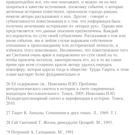
правдоподобно все, что они описывают, и можно ли на них
опираться в качестве источников, поскольку события, о которых
античные историки повествуют, произошли гораздо раньше,
нежели авторы рассказывают о них. Другие - говорят о
субъективности повествования и о том, что информация была
получена античными историками из «вторых рук». Однако мне
представляется, что данные опасения преувеличены. Каждый
исследователь по сути своей субъективен. Рассказывая о том или
ином событии, мы в любом случае выражаем собственное
отношение к произошедшему или исторической личности, и
избежать этого невозможно. Несомненно, что повествование того
же Светония очень яркое и направленно по сути своей на то,
чтобы привлечь читателя, заинтересовать его, но в то же самое
время при всем сгущении красок автору удалось передать
атмосферу, которая царила тогда в обществе. Труды Тацита, в этом
плане выглядят более фундаментально и
26 Её содержание см.: Николаева И.Ю. Проблема
методологического синтеза в истории в свете современных
концепции бессознательного. Томск, 2005; Николаева И.Ю.
Полидисциплинарный синтез и верификация в истории. Томск,
2010.
27 Тацит К. Анналы. Сочинения в двух томах. Л., 1969. Т.1.
28 Гай Светоний Т. Жизнь двенадцати Цезарей. М., 1993.
"9 Петроиий А. Сатирикон. М., 1991.