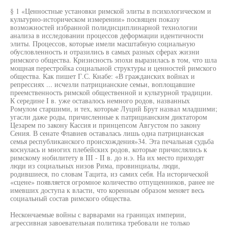
§ 1 «Ценностные установки римской элиты в психологическом и
культурно-историческом измерении» посвящен показу
возможностей избранной полидисциплинарной технологии
анализа в исследовании процессов деформации идентичности
элиты. Процессов, которые имели масштабную социальную
обусловленность и отразились в самых разных сферах жизни
римского общества. Кризисность эпохи выразилась в том, что шла
мощная перестройка социальной структуры и ценностей римского
общества. Как пишет Г.С. Кнабе: «В гражданских войнах и
репрессиях ... исчезли патрицианские семьи, воплощавшие
преемственность римской общественной и культурной традиции.
К середине I в. уже оставалось немного родов, названных
Ромулом старшими, и тех, которые Луций Брут назвал младшими;
угасли даже роды, причисленные к патрицианским диктатором
Цезарем по закону Кассия и принцепсом Августом по закону
Сения. В сенате Флавиев оставалась лишь одна патрицианская
семья республиканского происхождения»34. Эта печальная судьба
коснулась и многих плебейских родов, которые причислялись к
римскому нобилитету в III - II в. до н.э. На их место приходят
люди из социальных низов Рима, провинциалы, люди,
родившиеся, по словам Тацита, из самих себя. На исторической
«сцене» появляется огромное количество отпущенников, ранее не
имевших доступа к власти, что коренным образом меняет весь
социальный состав римского общества.
Нескончаемые войны с варварами на границах империи,
агрессивная завоевательная политика требовали не только