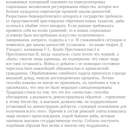
называемых нуворишей повлияло на перегруппировку
социальных механизмов регулирования общества, которое все
больше нуждалось пересмотре прежней шкалы ценностей.
Разрастание бюрократического аппарата в государстве требовало
от представителей аристократии обретения новых талантов, дабы
остаться в обойме этого аппарата. Если раньше требовалось
проявить себя на полях сражений, то в новых социальных
условиях было востребовано искусство политического
лавирования, интриги, подкупа и т.п. В сложившейся ситуации и
появились две шкалы ценностей (установок - на языке теории Д.
Узнадзе), названные Г.С. Кнабе Престижностью I и
Престижностью II, когда «казаться» стало почти что нормой, а
«быть» смогли лишь единицы, но подчеркнем, что такие люди
все-таки оставались. Война и добытое с ее помощью состояние
перестала быть важнейшей обязанностью и привилегией
гражданина. Обрабатывание семейного надела приносило гораздо
меньший доход, нежели ростовщические проценты. Легкие
способы наживы не могли не привлекать, но проблема в том и
заключалась, что они не были морально санкционированы.
Традиция стояла на том, что это все «нечистые» способы
обогащения, а реальность демонстрировала обратное - стремление
к этому богатству, к высоким должностям, не подкрепленное
установкой на демонстрацию доблести, служащей основанием для
получения всего этого. Причем в состав римской элиты вливались
люди низкого происхождения, порой бывшие рабы, которые
занимали высокие государственные посты. Соблазн поступить
подобным образом был велик и многие ему поддавались.