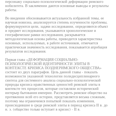
персонажу социально-психологической деформации римского
нобилитета. В заключении даются основные выводы и результаты
работы.
Во введении обосновывается актуальность избранной темы, ее
научная новизна, анализируется степень изученности проблемы,
формулируются цели, задачи исследовании, определяются объект
и предмет исследования, указываются хронологические и
географические рамки исследования, раскрывается
методологическая основа работы, приводится характеристика
основных, используемых, в работе источников, отмечается
практическая значимость исследования, показывается апробация
результатов исследования.
Первая глава «ДЕФОРМАЦИЯ СОЦИАЛЬНО-
ПСИХОЛОГИЧЕСКОЙ ИДЕНТИЧНОСТИ ЭЛИТЫ В
КОНТЕКСТЕ КРИЗИСА ПОЗДНЕРИМСКОГО ОБЩЕСТВА»
состоит из двух параграфов. Цель данной главы - показать
возможности указанной технологии полидисциплинарного
синтеза для системного анализа социально-психологической
природы кризиса нравственных ценностей римской элиты в
контексте тех процессов, которые составляли исторический
интерьер бытования империи. Рассмотреть римское общество на
протяжении всей его истории, представляется весьма сложным,
поэтому мы ограничимся попыткой показать изменения,
происходившие в среде римской элиты в период кризиса II в. до
н. э. (общество только вступает в кризис) - II в.