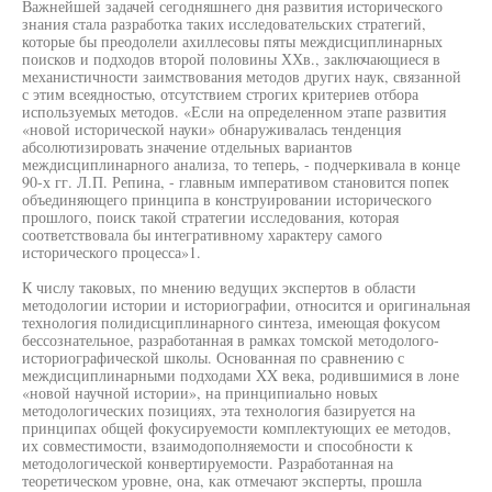
Важнейшей задачей сегодняшнего дня развития исторического
знания стала разработка таких исследовательских стратегий,
которые бы преодолели ахиллесовы пяты междисциплинарных
поисков и подходов второй половины ХХв., заключающиеся в
механистичности заимствования методов других наук, связанной
с этим всеядностью, отсутствием строгих критериев отбора
используемых методов. «Если на определенном этапе развития
«новой исторической науки» обнаруживалась тенденция
абсолютизировать значение отдельных вариантов
междисциплинарного анализа, то теперь, - подчеркивала в конце
90-х гг. Л.П. Репина, - главным императивом становится попек
объединяющего принципа в конструировании исторического
прошлого, поиск такой стратегии исследования, которая
соответствовала бы интегративному характеру самого
исторического процесса»1.
К числу таковых, по мнению ведущих экспертов в области
методологии истории и историографии, относится и оригинальная
технология полидисциплинарного синтеза, имеющая фокусом
бессознательное, разработанная в рамках томской методолого-
историографической школы. Основанная по сравнению с
междисциплинарными подходами XX века, родившимися в лоне
«новой научной истории», на принципиально новых
методологических позициях, эта технология базируется на
принципах общей фокусируемости комплектующих ее методов,
их совместимости, взаимодополняемости и способности к
методологической конвертируемости. Разработанная на
теоретическом уровне, она, как отмечают эксперты, прошла