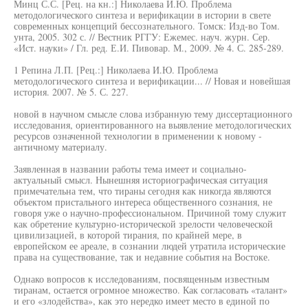
Минц С.С. [Рец. на кн.:] Николаева И.Ю. Проблема
методологического синтеза и верификации в истории в свете
современных концепций бессознательного. Томск: Изд-во Том.
унта, 2005. 302 с. // Вестник РГГУ: Ежемес. науч. журн. Сер.
«Ист. науки» / Гл. ред. Е.И. Пивовар. М., 2009. № 4. С. 285-289.
1 Репина Л.П. [Рец.:] Николаева И.Ю. Проблема
методологического синтеза и верификации... // Новая и новейшая
история. 2007. № 5. С. 227.
новой в научном смысле слова избранную тему диссертационного
исследования, ориентированного на выявление методологических
ресурсов означенной технологии в применении к новому -
античному материалу.
Заявленная в названии работы тема имеет и социально-
актуальный смысл. Нынешняя историографическая ситуация
примечательна тем, что тираны сегодня как никогда являются
объектом пристального интереса общественного сознания, не
говоря уже о научно-профессиональном. Причиной тому служит
как обретение культурно-исторической зрелости человеческой
цивилизацией, в которой тирания, по крайней мере, в
европейском ее ареале, в сознании людей утратила исторические
права на существование, так и недавние события на Востоке.
Однако вопросов к исследованиям, посвященным известным
тиранам, остается огромное множество. Как согласовать «талант»
и его «злодейства», как это нередко имеет место в единой по