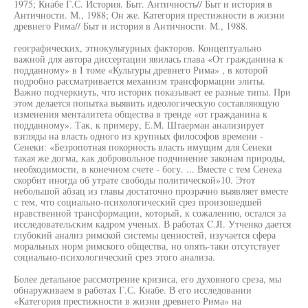
1975; Кнабе Г.С. История. Быт. Античность// Быт и история в
Античности. М., 1988; Он же. Категория престижности в жизни
древнего Рима// Быт и история в Античности. М., 1988.
географических, этнокультурных факторов. Концептуально
важной для автора диссертации явилась глава «От гражданина к
подданному» в I томе «Культуры древнего Рима» , в которой
подробно рассматривается механизм трансформации элиты.
Важно подчеркнуть, что историк показывает ее разные типы. При
этом делается попытка выявить идеологическую составляющую
изменения менталитета общества в тренде «от гражданина к
подданному». Так, к примеру, Е.М. Штаерман анализирует
взгляды на власть одного из крупных философов времени -
Сенеки: «Безропотная покорность власть имущим для Сенеки
такая же догма, как добровольное подчинение законам природы,
необходимости, в конечном счете - богу. ... Вместе с тем Сенека
скорбит иногда об утрате свободы политической»10. Этот
небольшой абзац из главы достаточно прозрачно выявляет вместе
с тем, что социально-психологический срез произошедшей
нравственной трансформации, который, к сожалению, остался за
исследовательским кадром ученых. В работах C.JI. Утченко дается
глубокий анализ римской системы ценностей, изучается сфера
моральных норм римского общества, но опять-таки отсутствует
социально-психологический срез этого анализа.
Более детальное рассмотрение кризиса, его духовного среза, мы
обнаруживаем в работах Г.С. Кнабе. В его исследовании
«Категория престижности в жизни древнего Рима» на