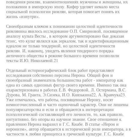
поведения римлян, взаимоотношениях мужчины и женщины, их
положении в имперскую эпоху. Кифер уделяет немало места
социальной психологии римлян, которая помогает понять их
жизнь «изнутри».
Своеобразным ключом к пониманию целостной идентичности
римлянина явилось исследование О.П. Смирновой, посвященное
анализу культа Весты , в котором аргументировано бьи доказан
тезис, что культ являлся как зеркалом, так и идентификационным
идеалом не только тендерной, но целостной идентичности
римлян. И, наконец, увидеть явления тендерного порядка
античного общества в режиме большого времени позволили
тексты И.Ю. Николаевой.21
Отдельный историографический блок работ представляют
исследования собственно персоны Нерона. Общий фон и
своеобразный знаменатель большинства работ - император как
одна из самых одиозных фигур своего времени. Именно так она
охарактеризована в работах Е.В. Федоровой, Л. Остермана, B.C.
Дурова, М. Гранта, Э.Сизека, И.О. Князькина22, А. Кравчука23.
Уже отмечалось, что работы, посвященные Нерону, носят
немногочисленный и часто оценочный характер. Они не лишены
популяризаторства и если и обращаются к интерпретации
психологической составляющей его личности, то, как правило,
интуитивно, без опоры на научное знание. Свое отношение к
правлению Нерона выразил и Г.С. Кнабе. В статье «Нерон и
неронизм», автор обращается к исторической роли императора, а в
частности к любви принцепса к греческой культуре. Г.С. Кнабе