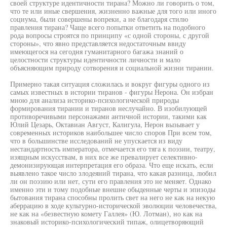
своей структуре идентичности тирана? Можно ли говорить о том,
что те или иные свершения, жизненно важные для того или иного
социума, были совершены вопреки, а не благодаря стилю
правления тирана? Чаще всего попытки ответить на подобного
рода вопросы строятся по принципу «с одной стороны, с другой
стороны», что явно представляется недостаточным ввиду
имеющегося на сегодня гуманитарного багажа знаний о
целостности структуры идентичности личности и мало
объясняющим природу сотворения и социальной жизни тирании.
Примерно такая ситуация сложилась и вокруг фигуры одного из
самых известных в истории тиранов - фигуры Нерона. Он избран
мною для анализа историко-психологической природы
формирования тирании и тиранов неслучайно. В изобилующей
противоречивыми персонажами античной истории, такими как
Юлий Цезарь, Октавиан Август, Калигула, Нерон вызывает у
современных историков наибольшее число споров При всем том,
что в большинстве исследований не упускается из виду
нестандартность императора, отмечается его тяга к поэзии, театру,
изящным искусствам, в них все же превалирует селективно-
демонизирующая интерпретация его образа. Что еще искать, если
выявлено такое число злодеяний тирана, что какая разница, любил
ли он поэзию или нет, сути его правления это не меняет. Однако
именно эти и тому подобные внешне обыденные черты и эпизоды
бытования тирана способны пролить свет на него не как на некую
аберрацию в ходе культурно-исторической эволюции человечества,
не как на «безвестную комету Галлея» (Ю. Лотман), но как на
знаковый историко-психологический типаж, олицетворяющий