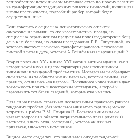
разнообразном источниковом материале автор по-новому взглянул
на трансформацию традиционных римских ценностей, выявив две
шкалы престижности, подробный разбор которой будет
осуществлен ниже.
Если говорить о социально-психологических аспектах
самосознания римлян, то его характеристика, правда, на
специально-ограниченном предметном поле (гладиаторские бои)
дана в не большом, но емком исследовании Е.В. Ляпустиной, из
которого явствует насколько трансформировалась психология
римской элиты в духе, который А.Тойнби назвал архаизацией 2.
Вторая половина XX - начало XXI веков в антиковедении, как в
исторической науке в целом характеризуется повышенным
вниманием к тендерной проблематике. Исследователи обращают
свои взоры на те области жизни человека, которые раньше, как
правило, оставались «за кадром». Полученное новое знание дает
возможность понять и всесторонне исследовать, а порой и
переоценить тот багаж сведений, которые уже имелись.
Едва ли не первым серьезным исследованием правового ракурса
тендерных проблем (без использования этого термина) можно
встретить в работе В.М. Смирина13. Большое внимание он
уделяет вопросам в области патриархального права римлян (в
частности, власть отца, господина), которое он изучает,
привлекая, множество источников.
Видное место среди тех, кто занимается сегодня тендерной