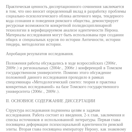
Практическая ценность диссертационного сочинения заключается
в том, что оно вносит определенный вклад в разработку проблемы
социально-психологического облика античного мира, тендерного
кода сознания и поведения римского общества, демонстрирует
ресурсные возможности конкретной полидисциплинарной
технологии в верифицируемом анализе идентичности Нерона.
Материалы исследования могут быть использованы при создании
общих и специальных курсов по истории Античности, истории
тендера, методологии истории.
Апробация результатов исследования.
Положения работы обсуждались в ходе всероссийских (2006г,
2009г.) и региональных (2004г., 2006г.) конференций в Томском
государственном университете. Помимо этого обсуждение
положений данного исследования проходило в рамках
спецсеминара «Методологический синтез: теория и практика
конкретных исследований» на базе Томского государственного
университета (2006г., 2009г.).
II. ОСНОВНОЕ СОДЕРЖАНИЕ ДИССЕРТАЦИИ
Структура исследования подчинена целям и задачам
исследования. Работа состоит из введения, 2-х глав, заключения и
списка источников и использованной литературы. Первая глава
посвящена деформации психосоциальной идентичности римской
элиты. Вторая глава посвящена императору Нерону, как знаковому