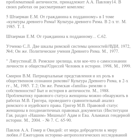
проблематикой античности, принадлежит A.A. Павлову14. В
своих работах он рассматривает комплекс
5 Штаерман Е.М. От гражданина к подданному» в I томе
«культуры древнего Рима// Культура древнего Рима. В 2-х тг. М.
1985. Т. I.
Штаерман Е.М. От гражданина к подданному... С.62.
Утченко С.Л. Две шкалы римской системы ценностей//ВДИ, 1972,
№4; Он же. Политические учения Древнего Рима. М., 1977.
" ЛяпустинаЕ.В. Римские зрелища, или кое-что о самосознании
личности и общества//Одиссей Человек в истории. 1998, М., 1999.
Смирин В.М. Патриархальные представления и их роль в
общественном сознании римлян// Культура Древнего Рима, в 2-х
гг., М„ 1985. Т.2; Он же. Римская «familia» римлян о
собственности// Быт и история в античности. М., 1988.
Проблематику правового статуса женщины можно обнаружить в
работах М.В. Григера, проведшего сравнительный анализ
римского и иудейского права. Григер М.В. Правовой статус
женщины в позднеантичных правовых документах (Институции
Гая, раздел «Нашим» Мишны)// Адам и Ева. Альманах гендерной
истории. М., 2004. - № 7. С. 65-90.
Павлов A.A. Гомер и Овидий: от мира добродетели к миру
любви.// Ежегодник историко-антропологических исследований