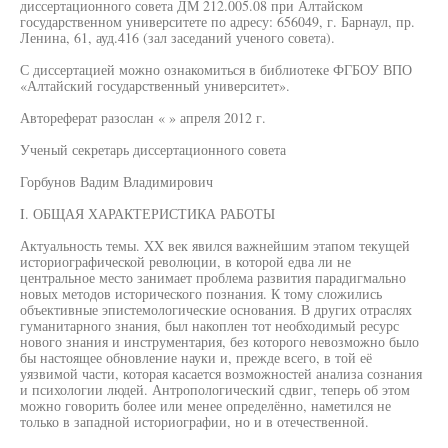
диссертационного совета ДМ 212.005.08 при Алтайском
государственном университете по адресу: 656049, г. Барнаул, пр.
Ленина, 61, ауд.416 (зал заседаний ученого совета).
С диссертацией можно ознакомиться в библиотеке ФГБОУ ВПО
«Алтайский государственный университет».
Автореферат разослан « » апреля 2012 г.
Ученый секретарь диссертационного совета
Горбунов Вадим Владимирович
I. ОБЩАЯ ХАРАКТЕРИСТИКА РАБОТЫ
Актуальность темы. XX век явился важнейшим этапом текущей
историографической революции, в которой едва ли не
центральное место занимает проблема развития парадигмально
новых методов исторического познания. К тому сложились
объективные эпистемологические основания. В других отраслях
гуманитарного знания, был накоплен тот необходимый ресурс
нового знания и инструментария, без которого невозможно было
бы настоящее обновление науки и, прежде всего, в той её
уязвимой части, которая касается возможностей анализа сознания
и психологии людей. Антропологический сдвиг, теперь об этом
можно говорить более или менее определённо, наметился не
только в западной историографии, но и в отечественной.