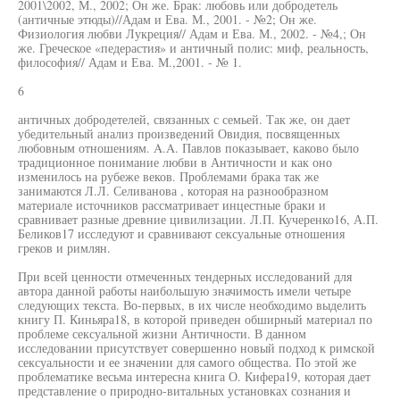
2001\2002, М., 2002; Он же. Брак: любовь или добродетель
(античные этюды)//Адам и Ева. М., 2001. - №2; Он же.
Физиология любви Лукреция// Адам и Ева. М., 2002. - №4,; Он
же. Греческое «педерастия» и античный полис: миф, реальность,
философия// Адам и Ева. М.,2001. - № 1.
6
античных добродетелей, связанных с семьей. Так же, он дает
убедительный анализ произведений Овидия, посвященных
любовным отношениям. A.A. Павлов показывает, каково было
традиционное понимание любви в Античности и как оно
изменилось на рубеже веков. Проблемами брака так же
занимаются Л.Л. Селиванова , которая на разнообразном
материале источников рассматривает инцестные браки и
сравнивает разные древние цивилизации. Л.П. Кучеренко16, А.П.
Беликов17 исследуют и сравнивают сексуальные отношения
греков и римлян.
При всей ценности отмеченных тендерных исследований для
автора данной работы наибольшую значимость имели четыре
следующих текста. Во-первых, в их числе необходимо выделить
книгу П. Киньяра18, в которой приведен обширный материал по
проблеме сексуальной жизни Античности. В данном
исследовании присутствует совершенно новый подход к римской
сексуальности и ее значении для самого общества. По этой же
проблематике весьма интересна книга О. Кифера19, которая дает
представление о природно-витальных установках сознания и