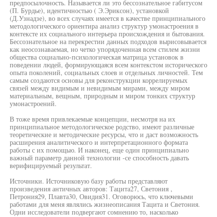
предпосылочность. Называется ли это бессознательное габитусом
(П. Бурдье), идентичностью ( Э.Эриксон), установкой
(Д.Узнадзе), во всех случаях имеется в качестве принципиального
методологического ориентира анализ структур умонастроения в
контексте их социального интерьера происхождения и бытования.
Бессознательное на перекрестии данных подходов вырисовывается
как неосознаваемая, но четко упорядоченная всем стилем жизни
общества социально-психологическая матрица установок в
поведении людей, формирующаяся всем контекстом исторического
опыта поколений, социальных слоев и отдельных личностей. Тем
самым создаются основы для реконструкции коррелируемых
связей между видимым и невидимым мирами, между миром
материальным, вещным, природным и миром тонких структур
умонастроений.
В тоже время привлекаемые концепции, несмотря на их
принципиальное методологическое родство, имеют различные
теоретические и методические ресурсы, что и даст возможность
расширения аналитического и интерпретационного формата
работы с их помощью. И наконец, еще один принципиально
важный параметр данной технологии -се способность давать
верифицируемый результат.
Источники. Источниковую базу работы представляют
произведения античных авторов: Тацита27, Светония ,
Петрония29, Плавта30, Овидия31. Оговорюсь, что ключевыми
работами для меня являлись жизнеописания Тацита и Светония.
Одни исследователи подвергают сомнению то, насколько