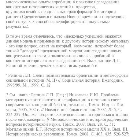
многочисленные опыты апробации в практике исследования
конкретных исторических явлений и процессов,
крупномасштабных социальных трансформаций в истории
раннего Средневековья и начала Нового времени и подтвердила
свой статус как способная верифицировать получаемые
результаты2.
В то же время отмечалось, что «насколько успешной окажется
данная модель в применении к другому историческому материалу
- это еще вопрос, ответ на который, возможно, потребует более
тонкой "доводки" предложенной модели или создания новых
концептуальных схем и значительного числа апробаций в
конкретно-исторических исследованиях»3. Высказанное Л.П.
Репиной мнение, делает как нельзя актуальной и
' Репина Л.П. Смена познавательных ориентации и метаморфозы
социальной истории (Ч. II) // Социальная история. Ежегодник.
1998/99. М., 1999. С. 12.
2 См., напр.: Репина Л.П. [Рец.:] Николаева И.Ю. Проблема
методологического синтеза и верификации в истории в свете
современных концепций бессознательного. Томск: Изд-во Том.
ун-та, 2005. 302 с. // Новая и новейшая история. 2007. № 5. С.
224-227; Она же. Теоретические основания исторического знания
после «постмодерна» // Методологические и историографические
вопросы исторической науки. Томск, 2007. Вып. 28. С. 51;
Могильницкнй Б.Г. История исторической мысли XX в. Вып. III.
Историогафическая революция. Томск, 2008. С. 403, 435, 526-527;