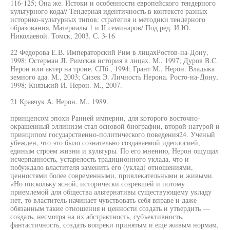
116-125; Она же. Истоки и особенности европейского тендерного
культурного кода// Тендерная идентичность в контексте разных
историко-культурных типов: стратегия и методики тендерного
образования. Материалы 1 и II семинаров/ Под ред. И.Ю.
Николаевой. Томск, 2003. С. 3-16
22 Федорова Е.В. Императорский Рим в лицахРостов-на-Дону,
1998; Остерман JI. Римская история в лицах. М., 1997; Дуров B.C.
Нерон или актер на троне. СПб., 1994; Грант М., Нерон. Владыка
земного ада. М., 2003; Сизек Э. Личность Нерона. Росто-на-Дону,
1998; Князький И. Нерон. М., 2007.
21 Кравчук А. Нерон. М., 1989.
принцепсом эпохи Ранней империи, для которого восточно-
окрашенный эллинизм стал основой биографии, второй натурой и
принципом государственно-политического поведения24. Ученый
убежден, что это было сознательно создаваемой идеологией,
единым строем жизни и культуры. По его мнению, Нерон ощущал
исчерпанность, устарелость традиционного уклада, что и
побуждало властителя заменить его (уклад) отношениями,
ценностями более современными, привлекательными и живыми.
«Но поскольку ясной, исторически созревшей и потому
приемлемой для общества альтернативы существующему укладу
нет, то властитель начинает чувствовать себя вправе и даже
обязанным такие отношения и ценности создать и утвердить —
создать, несмотря на их абстрактность, субъективность,
фантастичность, создать вопреки принятым и еще живым нормам,