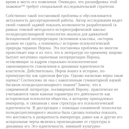
время и место его появления. Очевидно, что расшифровка этой
знаковое™ требует специальной исследовательской стратегии.
Собственно такой постановкой проблемы и обусловливается
актуальность диссертационной работы. Автор исследования видит
своей главной задачей показать возможности разработанной (в
рамках томской методолого-историографической школы)
полидисциплинарной технологии анализа для адекватной
безоценочной интерпретации (вспомним классика, «историк
должен не судить, а понимать») историко-психологической
природы тирании Нерона. Эта постановка проблемы во многом
проистекает еще и из того, что в литературе по-прежнему широко
бытуют негативно оценочные интерпретации Нерона,
оставляющие за кадром социально-психологические
закономерности становления и динамики идентичности
властителя. Действительно, Нерон вошел в историю, по-
преимуществу как одиозная фигура. Однако насколько верна такая
оценка? Соотносима ли она с накопленным гуманитарной наукой
багажом полидисциплинарного знания? Замечу, что в
современной литературе, посвященной Нерону, практически не
учитываются такие важные параметры его деятельности как
историческая психология общества, к которому принадлежал
император, и связанная с ним структура его психологической
идентичности. В диссертации с помощью означенной технологии
полидисциплинарного анализа была сделана попытка показать,
что жестокость и развратность императора, равно как и другие его
асоциальные черты являлись производными от структуры и
динамики его Эго-идентичности, имевшей культурно-