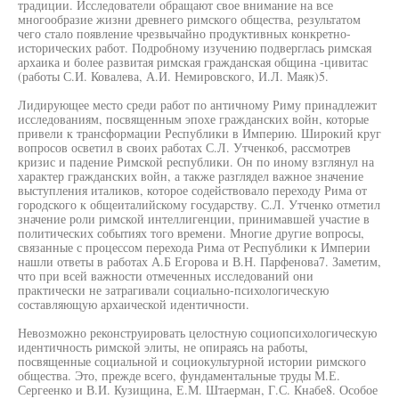
традиции. Исследователи обращают свое внимание на все
многообразие жизни древнего римского общества, результатом
чего стало появление чрезвычайно продуктивных конкретно-
исторических работ. Подробному изучению подверглась римская
архаика и более развитая римская гражданская община -цивитас
(работы С.И. Ковалева, А.И. Немировского, И.Л. Маяк)5.
Лидирующее место среди работ по античному Риму принадлежит
исследованиям, посвященным эпохе гражданских войн, которые
привели к трансформации Республики в Империю. Широкий круг
вопросов осветил в своих работах С.Л. Утченко6, рассмотрев
кризис и падение Римской республики. Он по иному взглянул на
характер гражданских войн, а также разглядел важное значение
выступления италиков, которое содействовало переходу Рима от
городского к общеиталийскому государству. С.Л. Утченко отметил
значение роли римской интеллигенции, принимавшей участие в
политических событиях того времени. Многие другие вопросы,
связанные с процессом перехода Рима от Республики к Империи
нашли ответы в работах А.Б Егорова и В.Н. Парфенова7. Заметим,
что при всей важности отмеченных исследований они
практически не затрагивали социально-психологическую
составляющую архаической идентичности.
Невозможно реконструировать целостную социопсихологическую
идентичность римской элиты, не опираясь на работы,
посвященные социальной и социокультурной истории римского
общества. Это, прежде всего, фундаментальные труды М.Е.
Сергеенко и В.И. Кузищина, Е.М. Штаерман, Г.С. Кнабе8. Особое