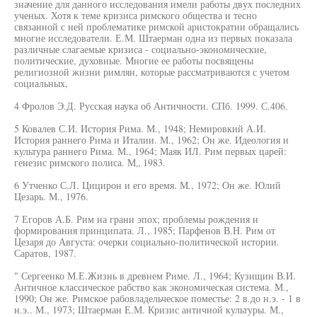
значение для данного исследования имели работы двух последних
ученых. Хотя к теме кризиса римского общества и тесно
связанной с ней проблематике римской аристократии обращались
многие исследователи. Е.М. Штаерман одна из первых показала
различные слагаемые кризиса - социально-экономические,
политические, духовные. Многие ее работы посвящены
религиозной жизни римлян, которые рассматриваются с учетом
социальных,
4 Фролов Э.Д. Русская наука об Античности. СПб. 1999. С.406.
5 Ковалев С.И. История Рима. М., 1948; Немировкий А.И.
История раннего Рима и Италии. М., 1962; Он же. Идеология и
культура раннего Рима. М., 1964; Маяк ИЛ. Рим первых царей:
генезис римского полиса. М„ 1983.
6 Утченко С.Л. Цицирон и его время. М., 1972; Он же. Юлий
Цезарь. М., 1976.
7 Егоров А.Б. Рим на грани эпох; проблемы рождения и
формирования принципата. Л., 1985; Парфенов В.Н. Рим от
Цезаря до Августа: очерки социально-политической истории.
Саратов, 1987.
" Сергеенко М.Е.Жизнь в древнем Риме. Л., 1964; Кузищин В.И.
Античное классическое рабство как экономическая система. М.,
1990; Он же. Римское рабовладельческое поместье: 2 в.до н.э. - 1 в
н.э.. М., 1973; Штаерман Е.М. Кризис античной культуры. М.,