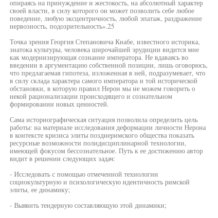
опираясь на принуждение и жестокость, на абсолютный характер
своей власти, в силу которого он может позволить себе любое
поведение, любую эксцентричность, любой эпатаж, раздражение
нервозность, подозрительность».25
Точка зрения Георгия Степановича Кнабе, известного историка,
знатока культуры, человека широчайшей эрудиции видится мне
как модернизирующая сознание императора. Не вдаваясь во
введении в аргументацию собственной позиции, лишь оговорюсь,
что предлагаемая гипотеза, изложенная в ней, подразумевает, что
в силу склада характера самого императора и той исторической
обстановки, в которую правил Нерон мы не можем говорить о
некой рационализации происходящего и сознательном
формировании новых ценностей.
Сама историографическая ситуация позволила определить цель
работы: на материале исследования деформации личности Нерона
в контексте кризиса элиты позднеримского общества показать
ресурсные возможности полидисциплинарной технологии,
имеющей фокусом бессознательное. Путь к ее достижению автор
видит в решении следующих задач:
- Исследовать с помощью отмеченной технологии
социокультурную и психологическую идентичность римской
элиты, ее динамику;
- Выявить тендерную составляющую этой динамики;