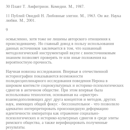
30 Плавт Т. Амфитрион. Комедии. М., 1987.
11 Публий Овидий Н. Любовные элегии. М., 1963. Он же. Наука
любви. М., 2001.
9
осмысленно, хотя тоже не лишены авторского отношения к
происходившему. Но главный довод в пользу использования
данных источников заключается в том, что названный
методологический инструментарий вкупе с внеисточниковым
знанием позволяет проверять те или иные положения на
вероятностную прочность.
Научная новизна исследования. Впервые в отечественной
историографии показываются возможности
полидисциплинарного исследования поведения Нерона в
широком контексте социокультурных и историко-психологических
сдвигов в античном обществе. При этом впервые была
использована технология, основанная на «оркестре»
взаимодополняющих друг друга концептов и методов, других
наук, имеющих общий фокус - бессознательное - что позволило
адекватно интерпретировать произошедшую деформацию
идентичности императора как отражение социально-
психологических и историко-культурных сдвигов в среде элиты
римского общества, а также верифицировать полученные
результаты.