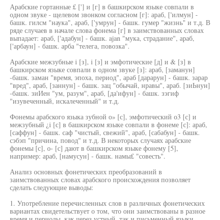
Арабские гортанные £ ['] и [г] в башкирском языке совпали в
одном звуке - щелевом звонком согласном [г]: араб, ['илмун] -
башк. гилсм "наука", араб, ['умрун] - башк. гумер "жизнь" и т.д. В
ряде случаев в начале слова фонема [г] в заимствованных словах
выпадает: араб, ['адабун] - башк. ajan "мука, страдание", араб,
['арбаун] - башк. арба "телега, повозка".
Арабские межзубные i [з], i [з] и эмфотические [д] и & [з] в
башкирском языке совпали в одном звуке [з]: араб, [заманун]
-башк. заман "время, эпоха, период", араб [дарарун] - башк. зарар
"вред", араб, [заннун] - башк. зац "обычай, нравы", араб. [зиЬнун]
-башк. зиИен "ум, разум", араб, [да'ифун] - башк. зэгиф
"изувеченный, искалеченный" и т.д.
Фонемы арабского языка зубной о» [с], эмфотический о3 [с] и
межзубный ¿i [с] в башкирском языке совпали в фонеме [с]: араб,
[саффун] - башк. саф "чистый, свежий", араб, [сабабун] - башк.
сэбэп "причина, повод" и т.д. В некоторых случаях арабские
фонемы [с], о- [с] дают в башкирском языке фонему [5],
например: араб, [намусун] - башк. намы£ "совесть".
Анализ основных фонетических преобразований в
заимствованных словах арабского происхождения позволяет
сделать следующие выводы:
1. Употребление перечисленных слов в различных фонетических
вариантах свидетельствует о том, что они заимствованы в разное
время и периоды, как через устный, так и письменный языки.