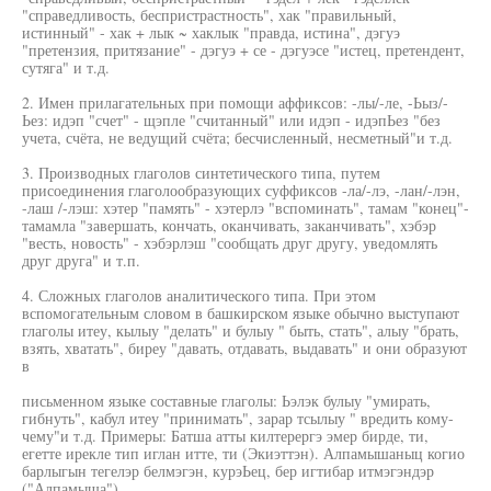
"справедливость, беспристрастность", хак "правильный,
истинный" - хак + лык ~ хаклык "правда, истина", дэгуэ
"претензия, притязание" - дэгуэ + се - дэгуэсе "истец, претендент,
сутяга" и т.д.
2. Имен прилагательных при помощи аффиксов: -лы/-ле, -Ьыз/-
Ьез: идэп "счет" - щэпле "считанный" или идэп - идэпЬез "без
учета, счёта, не ведущий счёта; бесчисленный, несметный"и т.д.
3. Производных глаголов синтетического типа, путем
присоединения глаголообразующих суффиксов -ла/-лэ, -лан/-лэн,
-лаш /-лэш: хэтер "память" - хэтерлэ "вспоминать", тамам "конец"-
тамамла "завершать, кончать, оканчивать, заканчивать", хэбэр
"весть, новость" - хэбэрлэш "сообщать друг другу, уведомлять
друг друга" и т.п.
4. Сложных глаголов аналитического типа. При этом
вспомогательным словом в башкирском языке обычно выступают
глаголы итеу, кылыу "делать" и булыу " быть, стать", алыу "брать,
взять, хватать", биреу "давать, отдавать, выдавать" и они образуют
в
письменном языке составные глаголы: Ьэлэк булыу "умирать,
гибнуть", кабул итеу "принимать", зарар тсылыу " вредить кому-
чему"и т.д. Примеры: Батша атты килтерергэ эмер бирде, ти,
егетте ирекле тип иглан итте, ти (Экиэттэн). Алпамышаныц когио
барлыгын тегелэр белмэгэн, курэЬец, бер игтибар итмэгэндэр
("Алпамыша").