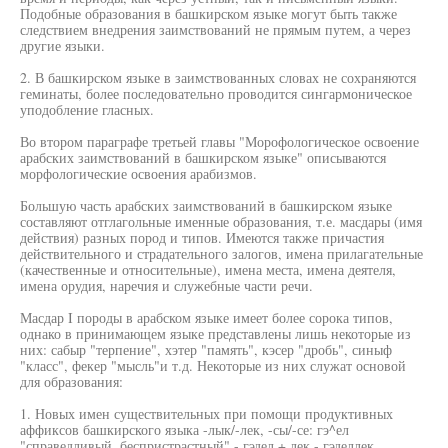
Подобные образования в башкирском языке могут быть также
следствием внедрения заимствований не прямым путем, а через
другие языки.
2. В башкирском языке в заимствованных словах не сохраняются
геминаты, более последовательно проводится сингармоническое
уподобление гласных.
Во втором параграфе третьей главы "Морофологическое освоение
арабских заимствований в башкирском языке" описываются
морфологические освоения арабизмов.
Большую часть арабских заимствований в башкирском языке
составляют отглагольные именные образования, т.е. масдары (имя
действия) разных пород и типов. Имеются также причастия
действительного и страдательного залогов, имена прилагательные
(качественные и относительные), имена места, имена деятеля,
имена орудия, наречия и служебные части речи.
Масдар I породы в арабском языке имеет более сорока типов,
однако в принимающем языке представлены лишь некоторые из
них: сабыр "терпение", хэтер "память", кэсер "дробь", синыф
"класс", фекер "мысль"и т.д. Некоторые из них служат основой
для образования:
1. Новых имен существительных при помощи продуктивных
аффиксов башкирского языка -лык/-лек, -сы/-се: гэ^ел
"справедливый, беспристрастный" - гэдел + лек - гэделлек