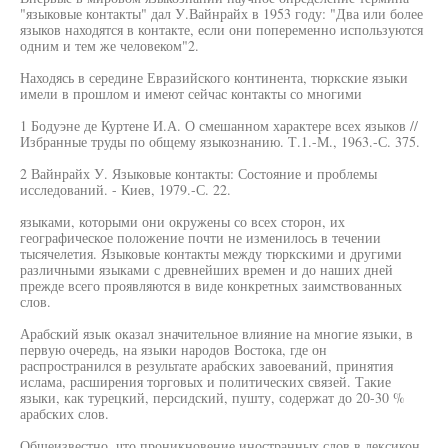
"языковые контакты" дал У.Вайнрайх в 1953 году: "Два или более
языков находятся в контакте, если они попеременно используются
одним и тем же человеком"2.
Находясь в середине Евразийского континента, тюркские языки
имели в прошлом и имеют сейчас контакты со многими
1 Бодуэне де Куртене И.А. О смешанном характере всех языков //
Избранные труды по общему языкознанию. Т.1.-М., 1963.-С. 375.
2 Вайнрайх У. Языковые контакты: Состояние и проблемы
исследований. - Киев, 1979.-С. 22.
языками, которыми они окружены со всех сторон, их
географическое положение почти не изменилось в течении
тысячелетия. Языковые контакты между тюркскими и другими
различными языками с древнейших времен и до наших дней
прежде всего проявляются в виде конкретных заимствованных
слов.
Арабский язык оказал значительное влияние на многие языки, в
первую очередь, на языки народов Востока, где он
распространился в результате арабских завоеваний, принятия
ислама, расширения торговых и политических связей. Такие
языки, как турецкий, персидский, пушту, содержат до 20-30 %
арабских слов.
Общеизвестно, что проникновение иностранных слов в лексикон