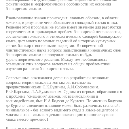
фонетические и морфологические особенности их освоения
башкирским языком.
Взаимовлияние языков происходит, главным образом, в области
лексики, в результате чего обогащается словарный состав языка.
Решение этой проблемы не только имеет значение для разработки
теоретических и прикладных проблем башкирской лексикологии,
составления толкового и этимологического словарей башкирского
языка, даст много полезных сведений об историко-культурных
связях башкир с восточными народами. В современной
лингвистической науке вопросы заимствования иноязычных слов
башкирским языком не получили сколько-нибудь
удовлетворительного решения. Между тем необходимость
освещения этих вопросов вытекает из общей проблематики
изучения развития башкирского языка.
Современные лексикологи детально разработали основные
вопросы теории языковых контактов, начатые их
предшественниками С.К.Буличем, А.И.Соболевским,
Е.Ф.Карским, Л.А.Булаховским. Одним из первых, обратившихся
к проблеме "смешения" языков, их взаимовлияния и
взаимодействия, был И.А.Бодуэн де Куртенэ. По мнению Бодуэна
де Куртенэ, смешение языковое может быть различных степеней:
минимальное - без всякого видимого следа в языке-рецепторе и
максимальное -языковая денационализация: принятие чужого
языка вместо прежнего1.
Впервые в мировом языкознании научное определение термина