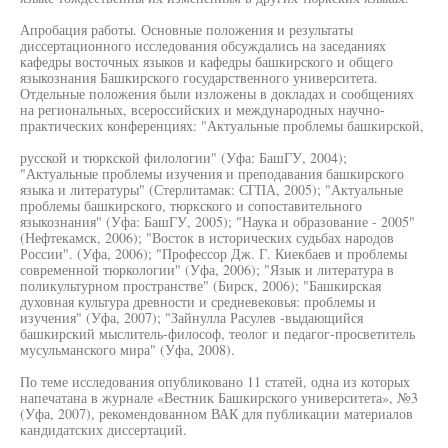
Апробация работы. Основные положения и результаты
диссертационного исследования обсуждались на заседаниях
кафедры восточных языков и кафедры башкирского и общего
языкознания Башкирского государственного университета.
Отдельные положения были изложены в докладах и сообщениях
на региональных, всероссийских и международных научно-
практических конференциях: "Актуальные проблемы башкирской,
русской и тюркской филологии" (Уфа: БашГУ, 2004);
"Актуальные проблемы изучения и преподавания башкирского
языка и литературы" (Стерлитамак: СГПА, 2005); "Актуальные
проблемы башкирского, тюркского и сопоставительного
языкознания" (Уфа: БашГУ, 2005); "Наука и образование - 2005"
(Нефтекамск, 2006); "Восток в исторических судьбах народов
России". (Уфа, 2006); "Профессор Дж. Г. Киекбаев и проблемы
современной тюркологии" (Уфа, 2006); "Язык и литература в
поликультурном пространстве" (Бирск, 2006); "Башкирская
духовная культура древности и средневековья: проблемы и
изучения" (Уфа, 2007); "Зайнулла Расулев -выдающийся
башкирский мыслитель-философ, теолог и педагог-просветитель
мусульманского мира" (Уфа, 2008).
По теме исследования опубликовано 11 статей, одна из которых
напечатана в журнале «Вестник Башкирского университета», №3
(Уфа, 2007), рекомендованном ВАК для публикации материалов
кандидатских диссертаций.