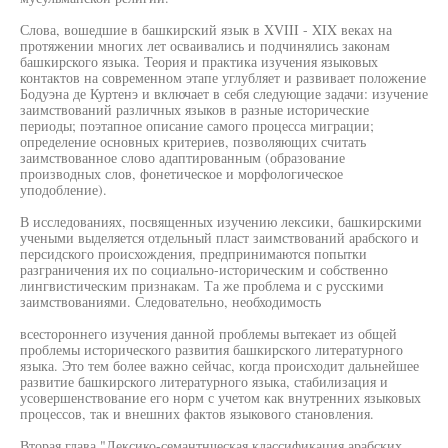
Слова, вошедшие в башкирский язык в XVIII - XIX веках на
протяжении многих лет осваивались и подчинялись законам
башкирского языка. Теория и практика изучения языковых
контактов на современном этапе углубляет и развивает положение
Бодуэна де Куртенэ и включает в себя следующие задачи: изучение
заимствований различных языков в разные исторические
периоды; поэтапное описание самого процесса миграции;
определение основных критериев, позволяющих считать
заимствованное слово адаптированным (образование
производных слов, фонетическое и морфологическое
уподобление).
В исследованиях, посвященных изучению лексики, башкирскими
учеными выделяется отдельный пласт заимствований арабского и
персидского происхождения, предпринимаются попытки
разграничения их по социально-историческим и собственно
лингвистическим признакам. Та же проблема и с русскими
заимствованиями. Следовательно, необходимость
всестороннего изучения данной проблемы вытекает из общей
проблемы исторического развития башкирского литературного
языка. Это тем более важно сейчас, когда происходит дальнейшее
развитие башкирского литературного языка, стабилизация и
усовершенствование его норм с учетом как внутренних языковых
процессов, так и внешних фактов языкового становления.
Вторая глава "Лексико-семантнческая классификация арабских