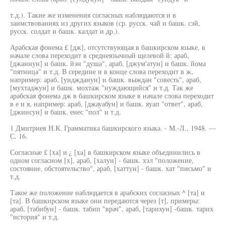
т.д.). Такие же изменения согласных наблюдаются и в
заимствованиях из других языков (ср. русск. чай и башк. сэй,
русск. солдат и башк. калдат и др.).
Арабская фонема £ [дж], отсутствующая в башкирском языке, в
начале слова переходит в среднеязычный щелевой й: араб,
[джаннун] и башк. йэн "душа", араб, [джум'атун] и башк. йома
"пятница" и т.д. В середине и в конце слова переходит в ж,
например: араб, [уиджданун] и башк. выждан "совесть", араб,
[мухтаджун] и башк. мохтаж "нуждающийся" и т.д. Так же
арабская фонема дж в башкирском языке в начале слова переходит
в е и я, например: араб, [джауабун] и башк. яуап "ответ", араб,
[джинсун] и башк. енес "пол" и т.д.
1 Дмитриев Н.К. Грамматика башкирского языка. - М.-Л., 1948. —
С. 16.
Согласные £ [xa] и ¿ [xa] в башкирском языке объединились в
одном согласном [х], араб, [халун] - башк. хэл "положение,
состояние, обстоятельство", араб, [хаттун] - башк. хат "письмо" и
т.д.
Такое же положение наблюдается в арабских согласных ^ [та] и
[та]. В башкирском языке они передаются через [т], примеры:
араб, [табибун] - башк. табип "врач", араб, [тарихун] -башк. тарих
"история" и т.д.