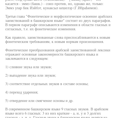
касается - эммэ (башк.) - союз против, но, однако же, только:
Эммэ улар бик Иэйбэт, кунаксыл кешелэр (Г.ИбраЬимов).
Третья глава "Фонетическое и морфологическое освоение арабских
заимствований в башкирском языке" состоит из двух параграфов.
В первом параграфе описываются изменения в области гласных и
согласных, т.е. их фонетические изменения.
Как правило, заимствованные слова приспосабливаются к новым
фонетическим требованиям, к новым нормам произношения.
Фонетические преобразования арабской заимствованной лексики
отражают основные закономерности башкирского языка и
заключаются в следующем:
1) слияние звука или звуков;
2) выпадение звука или звуков;
3) соответствие отдельных звуков в составе основы;
4) переход ударения;
5) отвердение или смягчение основы и др.
В современном башкирском языке 9 гласных звуков. В арабском
языке всего 6 гласных: 3 из них краткие - а, и, у и 3 долгих
гласных - а, и, у. Гласные звуки в башкирском языке делятся на