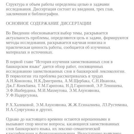
Структура и объем работы определены целью и задачами
исследования. Диссертация состоит из введения, трех глав,
заключения и библиографии.
ОСНОВНОЕ СОДЕРЖАНИЕ ДИССЕРТАЦИИ
Во Введении обосновывается выбор темы, раскрывается
актуальность проблемы, определяются цель и задачи, формируются
методы исследования, раскрывается научная новизна и
практическая ценность работы, сообщается об изученных
материалах и источниках.
В первой главе "История изучения заимствованных слов в
башкирском языке" дается обзор работ, посвященных
исследованию заимствованных слов в башкирской лексикологии.
В тюркологии эта проблема рассматривалась в трудах
А.Н.Кононова, Н.К.Дмитриева, А.М.Щербака, С.Н.Иванова,
Дж.Г.Киекбаева, Т.М.Гарипова, Н.Д.Гариповой, Э.Р.Тенишева,
Э.Ф.Ишбердина, М.И.Махмутова, Э.М.Ахунзянова,
У.Ф.Надергулова,
Р.Х.Халиковой, Э.М.Ахунзянова, Ж.Ж.Есиналиева, ЛЗ.Рустемова,
Н.А.Суяргулова и других.
Однако до настоящего времени остаются нерешенными и
вызывают спор многие вопросы, касающиеся заимствованных
слов башкирского языка, их лексико-семантической
классификации и функционировании. Недостаточно выявлены