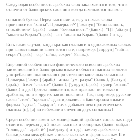
Следующая особенность арабских слов заключается в том, что в
отличии от башкирских слов они всегда начинаются только с
согласной буквы. Перед гласными а, и, у в начале слова
произносится "хамза". Примеры: и^' ['аманун] "безопасность,
спокойствие" (араб.) - аман "безопасность" (башк.), "Ц1 ['айатун]
"молитва Корана"(араб.) - аят "молитва Корана"(башк.) и т.д.
Есть такие случаи, когда краткая гласная и в односложных словах
при заимствовании заменяется на е, например: [сиррун] "тайна,
секрет"(араб.) - сер "тайна, секрет" (башк.).
Еще одной особенностью фонетического освоения арабских
заимствований в башкирском языке в области гласных является
употребление полногласия при стечении конечных согласных.
Примеры: ['аклун] (араб.) - атолл "ум, разум" (башк.), [бахтун]
(араб.) - бэхет "счастье" (башк.), ['умрун] (араб.) -гумер "жизнь"
(башк.) и др. Протеза появляется, как правило, не только в
арабских, но и в других заимствованиях. Так, например, русские
слова "стол", "кровать" адаптировались в башкирском языке в
формах "едтэл", "карауат", т.е. с добавлением протетических
гласных [о], [а] во избежании стечения двух согласных1.
Среди особенно заметных модификаций арабских согласных надо
отметить переход д в 5 после гласных и сонорных (башк. майдан
"площадь" - араб, й^ [майданун] и т.д.), замену арабского с
башкирским межзубным с после гласных и фарингальным II в
начале слова (араб. [сундукун] - башк. Ьандык "сундук" и