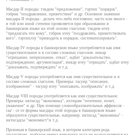
Масдар II породы: тэкдим "предложение", тэртип "порядок",
тэбрик "поздравление, приветствие" и др. Основное значение
масдара II породы - делать что-либо постоянно, часто или много -
в той или иной степени проявляется при образовании в
башкирском языке на этой основе глаголов: тэкдим итеу
"предлагать что кому", тэбрик итеу "поздравлять, приветствовать
кого", тэртиплэу "приводить в порядок; систематизировать".
Масдар IV породы в башкирском языке употребляется как имя
существительное и в составе сложных глаголов: инкар
"отрицание, непризнание, отказ", идбат "доказательство,
подтверждение; аргументация", инкар итеу "отрицать", идбат итеу
"доказывать, подтверждать" и т.д.
Масдар V породы употребляется как имя существительное и в
составе сложных глаголов. Примеры: тасуир "описание,
изображение" - тасуир итеу "описывать, изображать" и т.д.
Масдар VIII породы употребляется как имя существительное.
Примеры: иктисад "экономика", ихтирам "почтение, почет,
уважение" и др. При помощи словообразовательных аффиксов -
сы/ - се от формы масдара этой породы в башкирском языке
образуются существительные, например: иктисад "экономика" -
иктисадсы "экономист"и т.д.
Проникая в башкирский язык, в котором категория рода
отсутствует, арабские имена женскорго рода не подразделяются на