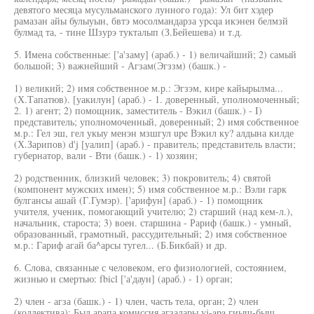
девятого месяца мусульманского лунного года): Ул бит хэдер
рамазан айы булыуын, бвтэ мосолмандарза ypcqa икэнен белмзй
булмад та, - тине Шзурэ тукталып (З.Бейешева) и т.д.
5. Имена собственные: ['а'заму] (араб.) - 1) величайший; 2) самый
большой; 3) важнейший - Агзам(Эгззм) (башк.) -
1) великий; 2) имя собственное м.р.: Эгзэм, кире кайырылма...
(Х.Тапатюв). [уакилун] (араб.) - 1. доверенный, уполномоченный;
2. 1) агент; 2) помощник, заместитель - Вэкил (башк.) - I)
представитель; уполномоченный, доверенный; 2) имя собственное
м.р.: Гел эш, гел укыу менэн мзшгул upe Вэкил ку? алдына килде
(Х.Зарипов) d'j [уалип] (араб.) - правитель; представитель власти;
губернатор, вали - Вти (башк.) - 1) хозяин;
2) родственник, близкий человек; 3) покровитель; 4) святой
(компонент мужских имен); 5) имя собственное м.р.: Вэли гарк
булгансы ашай (Г.Гумэр). ['арифун] (араб.) - 1) помощник
учителя, ученик, помогающий учителю; 2) старший (над кем-л.),
начальник, староста; 3) воен. старшина - Рариф (башк.) - умный,
образованный, грамотный, рассудительный; 2) имя собственное
м.р.: Гариф агай ба^арсы тугел... (Б.Бикбай) и др.
6. Слова, связанные с человеком, его физиологией, состоянием,
жизнью и смертью: fbicl ['а'даун] (араб.) - 1) орган;
2) член - агза (башк.) - 1) член, часть тела, орган; 2) член
(коллектива); Был арапа комиссия агзалары yj-apa гиыш-быш