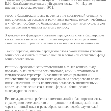
В.И. Китайские элементы в уйгурском языке. -М.: Изд-во
института востоковедения, 1951.
терес, в башкирском языке изучены в не достаточной степени; о
них упоминается вскользь в различных научных трудах, учебниках
и учебных пособиях по башкирскому языку, при этом существуют
противоречивые мнения по этому вопросу.
Характеризуя функционирование персидских слов в башкирском
языке, нельзя не заметить, что они подверглись существенным
фонетическим, грамматическим и семантическим изменениям.
Таким образом, многие персидские слова окончательно усвоены
башкирским языком и прочно вошли в основной словарный фонд
башкирского языка.
Ранними арабскими заимствованиями в языке башкир, надо
полагать, были термины религиозного, административного и
юридического характера. В различные эпохи развития и
становления башкирского языка арабизмы претерпевали те или
иные изменения, но их количество оставалось значительными
вплоть до появления его высшей формы - башкирского
литературного языка.
Все исследователи арабских заимствований в башкирском языке
справедливо отмечают, что они проникли в башкирский язык
через книжный язык и речь образованных людей, служителей
мусульманской религии.