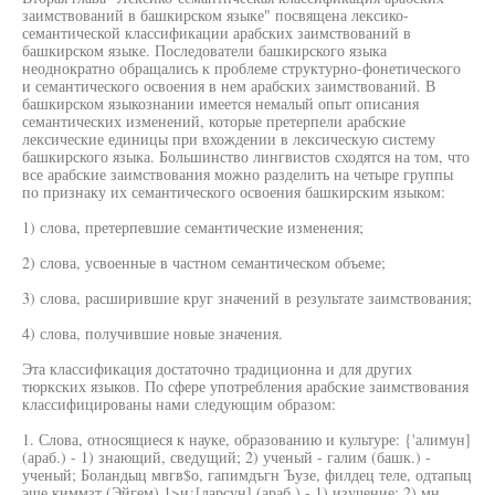
заимствований в башкирском языке" посвящена лексико-
семантической классификации арабских заимствований в
башкирском языке. Последователи башкирского языка
неоднократно обращались к проблеме структурно-фонетического
и семантического освоения в нем арабских заимствований. В
башкирском языкознании имеется немалый опыт описания
семантических изменений, которые претерпели арабские
лексические единицы при вхождении в лексическую систему
башкирского языка. Большинство лингвистов сходятся на том, что
все арабские заимствования можно разделить на четыре группы
по признаку их семантического освоения башкирским языком:
1) слова, претерпевшие семантические изменения;
2) слова, усвоенные в частном семантическом объеме;
3) слова, расширившие круг значений в результате заимствования;
4) слова, получившие новые значения.
Эта классификация достаточно традиционна и для других
тюркских языков. По сфере употребления арабские заимствования
классифицированы нами следующим образом:
1. Слова, относящиеся к науке, образованию и культуре: {'алимун]
(араб.) - 1) знающий, сведущий; 2) ученый - галим (башк.) -
ученый; Боландыц мвгв$о, гапимдъгн Ъузе, филдец теле, одтапыц
эше киммзт (Эйгем).1>и¿[дарсун] (араб.) - 1) изучение; 2) мн.