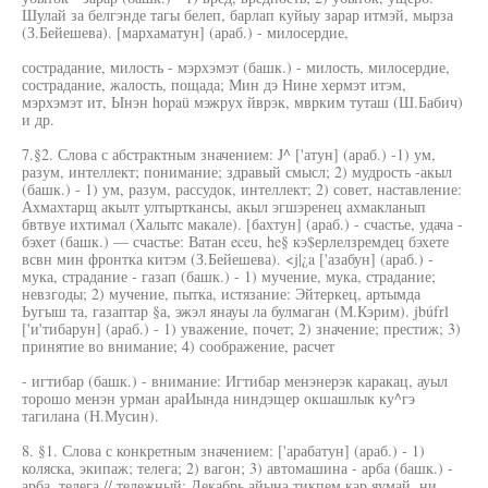
Шулай за белгэнде тагы белеп, барлап куйыу зарар итмэй, мырза
(З.Бейешева). [мархаматун] (араб.) - милосердие,
сострадание, милость - мэрхэмэт (башк.) - милость, милосердие,
сострадание, жалость, пощада; Мин дэ Нине хермэт итэм,
мэрхэмэт ит, Ынэн hopaü мэжрух йврэк, мврким туташ (Ш.Бабич)
и др.
7.§2. Слова с абстрактным значением: J^ ['атун] (араб.) -1) ум,
разум, интеллект; понимание; здравый смысл; 2) мудрость -акыл
(башк.) - 1) ум, разум, рассудок, интеллект; 2) совет, наставление:
Ахмахтарщ акылт ултырткансы, акыл эгшэренец ахмакланып
бвтвуе ихтимал (Халытс макале). [бахтун] (араб.) - счастье, удача -
бэхет (башк.) — счастье: Ватан eceu, he§ кэ$ерлелзремдец бэхете
всвн мин фронтка китэм (З.Бейешева). <j|¿a ['азабун] (араб.) -
мука, страдание - газап (башк.) - 1) мучение, мука, страдание;
невзгоды; 2) мучение, пытка, истязание: Эйтеркец, артымда
Ьугыш та, газаптар §а, эжэл янауы ла булмаган (М.Кэрим). jbúfrl
['и'тибарун] (араб.) - 1) уважение, почет; 2) значение; престиж; 3)
принятие во внимание; 4) соображение, расчет
- игтибар (башк.) - внимание: Игтибар менэнерэк каракац, ауыл
торошо менэн урман араИында ниндэщер окшашлык ку^гэ
тагилана (Н.Мусин).
8. §1. Слова с конкретным значением: ['арабатун] (араб.) - 1)
коляска, экипаж; телега; 2) вагон; 3) автомашина - арба (башк.) -
арба, телега // тележный: Декабрь айына тикпем кар яумай, ни