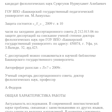
кандидат филологических наук Суяргулов Нурмухамет Алибаевич
ГОУ ВПО «Башкирский государственный педагогический
университет им. М.Акмуллы»
Защита состоится «_//_» _ 2009 г. в 10
часов на заседании диссертационного совета Д 212.013.06 по
защите диссертаций на соискание ученой степени доктора
филологических наук при ГОУ ВПО «Башкирский
государственный университет» по адресу: 450074, г. Уфа, ул.
З.Валиди, 32, ауд.423.
С диссертацией можно ознакомиться в научной библиотеке
Башкирского государственного университета.
Автореферат разослан « Л<? » 2009г.
Ученый секретарь диссертационного совета, доктор
филологических наук, профессор
А.Федоров
ОБЩАЯ ХАРАКТЕРИСТИКА РАБОТЫ
Актуальность исследования. В современной лингвистической
науке проблема, связанная с заимствованиями из других языков,
стала одним из ведущих направлений. В развитии словарного