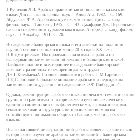
1 Рустемов Л.З. Арабско-иранские заимствования в казахском
языке: Дисс. ... канд. филол. наук. - Алма-Ата, 1982. - С. 169;
Абдуллаев Ф.А. Арабизмы в узбекском языке: Дисс. ... канд.
филол. наук. - Ташкент, 1945. - С. 143; Джафаров Дж. Персидские
слова в современном туркменском языке: Автореф. ...канд. филол.
наук. - / Ашхабад, 1971.-С. 28.
Исследование башкирского языка и его лексики на подлинно
научной основе начинается в конце 20-х годов XX века
Н.К.Дмитриевым. Им проделана значительная работа по
исследованию заимствованной лексики в башкирском языке1.
Наиболее полное и всестороннее исследование башкирской
лексики с различных точек зрения даны в трудах
Дж.Г.Киекбаева2. Позднее появляются работы Т.М.Гарипова,
Н.Д.Гариповой3. Большое внимание арабским и персидским
заимствованиям уделено в исследованиях Э.Ф.Ишбердина4.
Однако, реконструкция арабского языка по лексико-семантическим
группам и сравнительно-историческое изучение лексических
единиц в соответствии с их фонетическими, грамматическими,
семантическими и структурными признаками во многом
способствуют пониманию общности башкирского и арабского
языков.
Целью настоящей диссертационной работы является сравнительно-
историческое изучение арабских заимствований в башкирском
языке. В соответствии с поставленной целью в диссертации