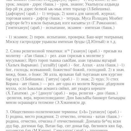
урок; лекция - дэрес (башк.) - урок, знание; Укытыусы алдында
бер-рй ук дэрес белмэй ык-мык итеп торалар (З.Бейешева).
[дафтарун] (араб.) - 1) тетрадь; 2) книга для записей, журнал;
торговая книга - дэфтэр (башк.) - тетрадь; Муса Йэлшдец Моабит
дэфтэре бе?гэ влкзн быуындыц изге васыяты ул (Г.Рамазанов).
['имтиханун] (араб.) - испытание, экзамен - имтихан (башк.)
- 1) экзамен; 2) перен. испытание, проверка; Баш-корт театрыныц
Мэскэу гастролдэре уцышлы имтихан булды (Д.Юлтый) и т.д.
2. Слова религиозной тематики: и'^ ['азанун] (араб.) - призыв на
молитву - а?ан (башк.) - рел. азан (призыв к молитве у
мусульман); Иртэ тороп тышка сыкИам, азан тауышы яцгырай
(Хальгк йырынан). ['аллаИу] (араб.) - бог, Аллах - алла (башк.) -1)
бог, господь; всевышний; божество// божий, господний. 2) в знач.
межд. боже, о боже: Эй алла, ярлынан бай тыуганын кем кургэне
бар куц (З.Бейешева). ['аятун] (араб.) - 1) знак; 2) чудо; 3) стих
Корана - аят (башк.) — рел. аят одна из молитв Корана: дбдерэхим
мулла, осло Ьакалын асманга свйвп, аят укырга кереште
(Х.Тапатюв). ¿и-! [динуп/ (араб.) - вера, религия - дин (башк.)
-религия, вера, вероисповедание: Дин ЬаксыИы башкорт батьщары
менэн осрашырга телэмэне (Э.Хэкимов)и др.
3. Общественно-политические термины: £>Ь» [уатанун] (араб.) -
I) родина, место рождения; 2) отчество, отчизна - ватан (башк.) -
родина, отчество, отчизна // отечественный: Донъяла бе^ец всвн
дуд бар, догиман бар, Ватан бар, сит донья бар, бвгвнвгв квн бар,
щтэлектэр бар (М.Кэрим). ['аридатун/ (араб.) - прощение,