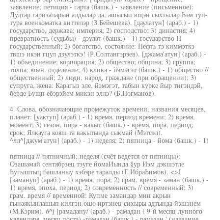
заявление; петиция - гарта (башк.) - заявление (письменное):
Дудтар гаризаларын алдылар да, ашыгып вщэн сыхтылар Ьэм туп-
тура военкоматка киттелэр (З.Бейешева). [даулатун] (араб.) - 1)
государство, держава; империя; 2) господство; 3) династия; 4)
превратность (судьбы) - дэулэт (башк.) - 1) государство Н
государственный; 2) богатство, состояние: Нефть тэ киммэткэ
твшэ икэн гцул дзулэткэ! (Р.Солтангэрэев). [джама'атун] (араб.) -
1) объединение; корпорация; 2) общество; община; 3) группа;
толпа; воен. отделение; 4) клика - йэмэгэт (башк.) - 1) общество //
общественный; 2) люди, народ, граждане (при обращении); 3)
супруга, жена: Карагыз эле, йэмэгэт, табын курке йыр тигэндэй,
берде Ьущп ебэрэйем микэн эллэ? (Б.Ногманов).
4. Слова, обозначающие промежуток времени, названия месяцев,
планет: [уактуп] (араб.) - 1) время, период времени; 2) время,
момент; 3) сезон, пора - вакыт (башк.) - время, пора, период;
срок; Ялкауга кояш та вакытында сыкмай (Мэтсэл).
^лл^[джум'атун] (араб.) - 1) неделя; 2) пятница - йома (башк.) - 1)
пятница // пятничный; неделя (счёт ведется от пятницы):
Озашамай сентябрзец тэуге йомаИында §ур Иэм дэкшэтле
Ьугыштыц башланыу хэбэре таралды (Г.ИбраЬимов). <>J
[замануп] (араб.) - 1) время, пора; 2) грам. время - заман (башк.) -
1) время, эпоха, период; 2) современность // современный; 3)
грам. время // временной: Купме замандар мин акрын
гынаякынлашып килгэн ошо иртзнец сихыры адтында йзшэнем
(М.Кэрим). ó^j [рамадану/ (араб.) - рамадан ( 9-й месяц лунного
календаря, месяц поста) -рамадан (башк.) - рамазан ' (название