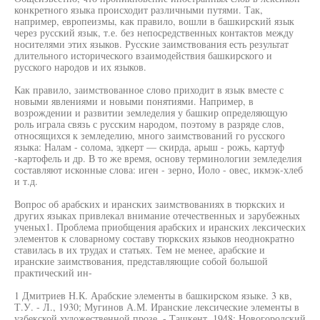
конкретного языка происходит различными путями. Так,
например, европеизмы, как правило, вошли в башкирский язык
через русский язык, т.е. без непосредственных контактов между
носителями этих языков. Русские заимствования есть результат
длительного исторического взаимодействия башкирского и
русского народов и их языков.
Как правило, заимствованное слово приходит в язык вместе с
новыми явлениями и новыми понятиями. Например, в
возрождении и развитии земледелия у башкир определяющую
роль играла связь с русским народом, поэтому в разряде слов,
относящихся к земледелию, много заимствований го русского
языка: Налам - солома, эдкерт — скирда, арыш - рожь, картуф
-картофель и др. В то же время, основу терминологии земледелия
составляют исконные слова: иген - зерно, Иоло - овес, икмэк-хлеб
и т.д.
Вопрос об арабских и иранских заимствованиях в тюркских и
других языках привлекал внимание отечественных и зарубежных
ученых1. Проблема приобщения арабских и иранских лексических
элементов к словарному составу тюркских языков неоднократно
ставилась в их трудах и статьях. Тем не менее, арабские и
иранские заимствования, представляющие собой большой
практический ин-
1 Дмитриев Н.К. Арабские элементы в башкирском языке. 3 кв,
Т.У. - Л., 1930; Мугинов А.М. Иранские лексические элементы в
узбекской художественной прозе. - Ташкент, 1948; Новогородский