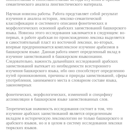
семантического анализа лингвистического материала.
Научная новизна работы. Работа представляет собой результат
изучения и анализа истории, лексико-семантической
классификации и системного описания фонетических и
морфологических освоений арабских заимствований башкирского
языка. Новизна этого исследования заключается в следующем: во-
первых, в работе арабская по происхождению лексика выделяется
в самостоятельный пласт из восточной лексики, во-вторых,
впервые предпринимается комплексное изучение арабизмов в
башкирском языке. Данная работа имеет определенный вклад в
изучение заимствований в башкирском языкознании.
Следовательно, важность дальнейших исследований арабских
заимствований вытекает из необходимости всестороннего
изучения башкирского языка, ибо оно способствует определению
путей проникновения, причины и природы заимствований, сферы
употребления, занимаемого места в словарном составе языка,
закономерных
фонетических, морфологических, изменений и специфику
ассимиляции в башкирском языке заимствованных слов.
Теоретическая значимость исследования состоит в том, что
изучение арабских заимствований является определенным
вкладом в историческую лексикологию не только башкирского и
арабского языков, но и в целом в систему исследования лексики
тюркских языков.