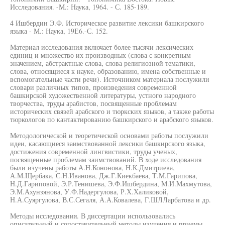
Исследования. -М.: Наука, 1964. - С. 185-189.
4 Ишбердин Э.Ф. Историческое развитие лексики башкирского
языка - М.: Наука, 19Е6.-С. 152.
Материал исследования включает более тысячи лексических
единиц и множество их производных (слова с конкретным
значением, абстрактные слова, слова религиозной тематики,
слова, относящиеся к науке, образованию, имена собственные и
вспомогательные части речи). Источником материала послужили
словари различных типов, произведения современной
башкирской художественной литературы, устного народного
творчества, труды арабистов, посвященные проблемам
исторических связей арабского и тюркских языков, а также работы
тюркологов по кантактированию башкирского и арабского языков.
Методологической и теоретической основами работы послужили
идеи, касающиеся заимствованной лексики башкирского языка,
достижения современной лингвистики, труды ученых,
посвященные проблемам заимствований. В ходе исследования
были изучены работы А.Н.Кононова, Н.К.Дмитриева,
А.М.Щербака, С.Н.Иванова, Дж.Г.Киекбаева, Т.М.Гарипова,
Н.Д.Гариповой, Э.Р.Тенишева, Э.Ф.Ишбердина, М.И.Махмутова,
Э.М.Ахунзянова, У.Ф.Надергулова, Р.Х.Халиковой,
Н.А.Суяргулова, В.С.Сегаля, А.А.Ковалева, Г.ШЛЛарбатова и др.
Методы исследования. В диссертации использовались
описательный и сопоставительный методы изучения и приемы