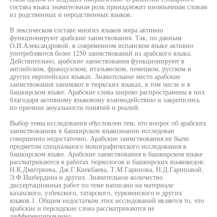
состава языка значительная роль принадлежит иноязычным словам
из родственных и неродственных языков.
В лексическом составе многих языков мира активно
функционируют арабские заимствования. Так, по данным
О.И.Александровой, в современном испанском языке активно
употребляются более 1250 заимствований из арабского языка.
Действительно, арабские заимствования функционируют в
английском, французском, итальянском, немецком, русском и
других европейских языках. Значительное место арабские
заимствования занимают в тюркских языках, в том числе и в
башкирском языке. Арабские слова широко распространены в них
благодаря активному языковому взаимодействию и закрепились
по причине аюуальности понятий и реалий.
Выбор темы исследования обусловлен тем, что вопрос об арабских
заимствованиях в башкирском языкознании исследован
совершенно недостаточно. Арабские заимствования не были
предметом специального монографического исследования в
башкирском языке. Арабские заимствования в башкирском языке
рассматриваются в работах тюркологов и башкирских языковедов:
Н.К.Дмитриева, Дж.Г.Киекбаева, Т.М.Гарипова, Н.Д.Гариповой,
Э.Ф.Ишбердина и других. Значительное количество
диссертационных работ по теме написано на материале
казахского, узбекского, татарского, туркменского и других
языков.1. Общим недостатком этих исследований является то, что
арабские и персидские слова рассматриваются не
дифференцированно.