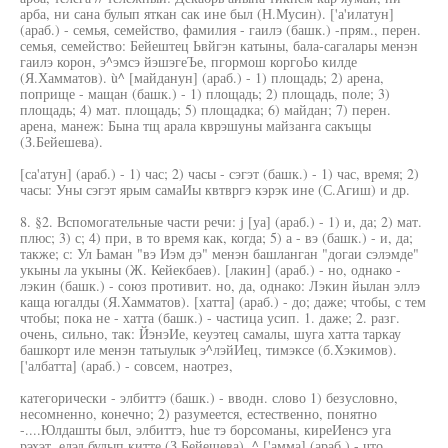
арба, ни сана булып яткан сак ине был (Н.Мусин). ['а'илатун]
(араб.) - семья, семейство, фамилия - гаилэ (башк.) -прям., перен.
семья, семейство: Бейештец Ьвйгэн катыны, бала-сагалары менэн
гаилэ корон, э^эмсэ йэшэгеЪе, пгормош коргоЬо килде
(Я.Хамматов). ù^ [майданун] (араб.) - 1) площадь; 2) арена,
поприще - мащан (башк.) - 1) площадь; 2) площадь, поле; 3)
площадь; 4) мат. площадь; 5) площадка; 6) майдан; 7) перен.
арена, манеж: Бына тщ арала кврэшуны майзанга сакъщы
(З.Бейешева).
[са'атун] (араб.) - 1) час; 2) часы - сэгэт (башк.) - 1) час, время; 2)
часы: Уны сэгэт ярым самаИы квтвргэ кэрэк ине (С.Агиш) и др.
8. §2. Вспомогательные части речи: j [уа] (араб.) - 1) и, да; 2) мат.
плюс; 3) с; 4) при, в то время как, когда; 5) а - вэ (башк.) - и, да;
также; с: Ул Ьаман "вэ Иэм дэ" менэн башланган "догаи сэлэмде"
укыны ла укыны (Ж. Кейекбаев). [лакин] (араб.) - но, однако -
лэкин (башк.) - союз противит. но, да, однако: Лэкин йылан эллэ
каща югалды (Я.Хамматов). [хатта] (араб.) - до; даже; чтобы, с тем
чтобы; пока не - хатта (башк.) - частица усип. 1. даже; 2. разг.
очень, сильно, так: ЙэнэИе, кеуэтец самалы, шуга хатта таркау
башкорт иле менэн татыулык э^лэйИец, тимэксе (б.Хэкимов).
['албатта] (араб.) - совсем, наотрез,
категорически - элбиттэ (башк.) - вводн. слово 1) безусловно,
несомненно, конечно; 2) разумеется, естественно, понятно
-....Юлдашты был, элбиттэ, hue тэ борсоманы, киреИенсэ уга
рэхэт, елэд булып китте (З.Бейешева). ^ ['амма] (араб.) - что