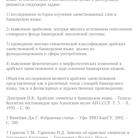
решаются следующие задачи:
1) исследование истории изучения заимствованных слов в
башкирском языке;
2) выявление арабизмов, которые явились источником пополнения
словарного фонда башкирской лексической системы;
3) проведение лексико-семантической классификации арабских
заимствований в башкирском языке, анализ их
функционирования и сферы употребления;
4) выяснение фонетических и морфологических изменений в
арабских заимствованиях в ходе освоения башкирским языком..
Объектом исследования являются арабские заимствования,
представленные как в различных типах словарей башкирского
языка, так и в фольклорных и художественных произведениях.
'Дмитриев Н.К. Арабские элементы в башкирском языке. - Тезисы
Коллегии востоковедов при Азиатском музее АН СССР. Т. 5. - Л.,
1930. - С. 60.
2 Киекбаев Дж.Г. Избранные статьи. - Уфа: РИО БашГУ, 2002. -
С. 200.
3 Гарипов Т.М., Гарипова Н.Д. Заметки об иранских элементах в
топонимии Башкирии. - Топонимика Востока. Новые