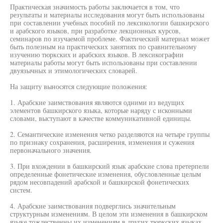
Практическая значимость работы заключается в том, что
результаты и материалы исследования могут быть использованы
при составлении учебных пособий по лексикологии башкирского
и арабского языков, при разработке лекционных курсов,
семинаров по изучаемой проблеме. Фактический материал может
быть полезным на практических занятиях по сравнительному
изучению тюркских и арабских языков. В лексикографии
материалы работы могут быть использованы при составлении
двуязычных и этимологических словарей.
На защиту выносятся следующие положения:
1. Арабские заимствования являются одними из ведущих
элементов башкирского языка, которые наряду с исконными
словами, выступают в качестве коммуникативной единицы.
2. Семантические изменения четко разделяются на четыре группы
по признаку сохранения, расширения, изменения и сужения
первоначального значения.
3. При вхождении в башкирский язык арабские слова претерпели
определенные фонетические изменения, обусловленные целым
рядом несовпадений арабской и башкирской фонетических
систем.
4. Арабские заимствования подверглись значительным
структурным изменениям. В целом эти изменения в башкирском
языке тождественны их изменениям в других тюркских языках.