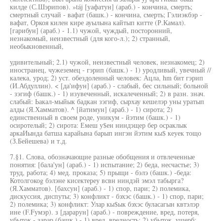
килде (С.Шэрипов). »táj [уафатун] (араб.) - кончина, смерть;
смертный случай - вафат (башк.) - кончина, смерть; Гэлиэкбэр -
вафат, Оркоя килен кире ауылына кайтып китте (Р.Камал).
[гарибун] (араб.) - 1.1) чужой, чуждый, посторонний,
незнакомый, неизвестный (для кого-л.); 2) странный,
необыкновенный,
удивительный; 2.1) чужой, неизвестный человек, незнакомец; 2)
иностранец, чужеземец - гэрип (башк.) - 1) уродливый, увечный //
калека, урод; 2) уст. обездоленный человек: Ацла, hm бит гэрип
(И.Абдуллин). < [да'ифун] (араб.) - слабый, бес сильный; больной
- зэгиф (башк.) - 1) изувеченный, искалеченный; 2) в разн. знач.
слабый: Ьакал-мыйык бадкан зэгиф, сырхау кешелэр уны уратып
алды (Я.Хамматов). ^ [йатимун] (араб.) - 1) сирота; 2)
единственный в своем роде, уникум - йэтим (башк.) - 1)
осиротелый; 2) сирота: Емеш у$ен ниндэщер бер осраклык
аркаИында батша карайына барып ингэн йэтим кы$ кеуек тощо
(З.Бейешева) и т.д.
7.§1. Слова, обозначающие разные обобщения и отвлеченные
понятия: [бала'ун] (араб.) - 1) испытание; 2) беда, несчастье; 3)
труд, работа; 4) мед. проказа; 5) прыщи - бэлэ (башк.) -беда:
Котолгокоg бэлэне кисектереу всвн ниндэй эмэл табырга?
(Я.Хамматов). [бахсун] (араб.) - 1) спор, пари; 2) полемика,
дискуссия, диспуты; 3) конфликт - бэхэс (башк.) - 1) спор, пари;
2) полемика; 3) конфликт: Улар кы$ык бэхэс буласагын квтэлэр
ине (F.Fумэр). з [дарарун] (араб.) - повреждение, вред, потеря,
убыток - зарар (башк.) - 1) вред, вредность; 2) убыток, ущерб: