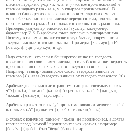
гласные переднего ряда - э, и, в, е, у (мягкое произношение) и
гласные заднего ряда - ы, а, у, о (твердое произношение). В
исконно башкирских словах, как и во всех тюркских, могут
употребляться или только гласные переднего ряда, или только
гласные заднего ряда. Это называется законом сингармонизма.
Примеры: укыусылар, эшселэр, йв§вуселэр, килеуселэр,
барыусылар И.б. В арабском языке нет закона сингармонизма.
Поэтому в одном и том же слове могут быть одновременно и
твердые гласные, и мягкие гласные. Примеры: [калэмун], ч1^
[китабун], ¿цй [та'рихун] и др.
Надо отметить, что если в башкирском языке на твердость
произношения слов влияет гласная, то в арабском языке твердость
произношения гласных зависит от твердости согласных.
Например: атащар (башкирское слово, твердость зависит от
гласного [а]), алла (твердость зависит от твердого согласного [л]).
Арабские долгие гласные играют смысло-различительную роль:
ч"5 [катаба] "писать"; [катаба] "переписываться"; ^ [матарун]
"дождь"; [матарун] "аэропорт".
Арабская краткая гласная "у" при заимствовании меняется на "о",
например: оА" [мумкинун] (араб.) - мемкин(башк.).
В словах с конечной "хамзой" "хамза" не произносится, а долгая
гласная перед "хамзой" произносится как краткая, например:
[бала'ун] (араб.) - бэлэ "беда" (башк.) и др.