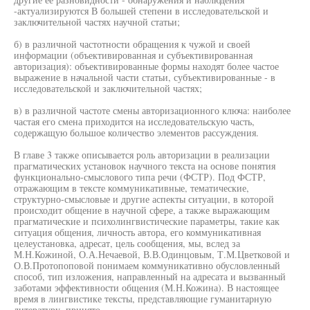
-актуализируются В большей степени в исследовательской и
заключительной частях научной статьи;
б) в различной частотности обращения к чужой и своей
информации (объективированная и субъективированная
авторизация): объективированные формы находят более частое
выражение в начальной части статьи, субъективированные - в
исследовательской и заключительной частях;
в) в различной частоте смены авторизационного ключа: наиболее
частая его смена приходится на исследовательскую часть,
содержащую большое количество элементов рассуждения.
В главе 3 также описывается роль авторизации в реализации
прагматических установок научного текста на основе понятия
функционально-смыслового типа речи (ФСТР). Под ФСТР,
отражающим в тексте коммуникативные, тематические,
структурно-смысловые и другие аспекты ситуации, в которой
происходит общение в научной сфере, а также выражающим
прагматические и психолингвистические параметры, такие как
ситуация общения, личность автора, его коммуникативная
целеустановка, адресат, цель сообщения, мы, вслед за
М.Н.Кожиной, О.А.Нечаевой, В.В.Одинцовым, Т.М.Цветковой и
О.В.Протопоповой понимаем коммуникативно обусловленный
способ, тип изложения, направленный на адресата и вызванный
заботами эффективности общения (М.Н.Кожина). В настоящее
время в лингвистике тексты, представляющие гуманитарную
литературу, принято