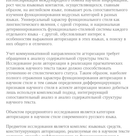
рост числа языковых контактов, осуществляющихся, главным
образом, на английском языке, повышает роль сопоставительного
изучения функционирования модусных категорий в разных
языках. Универсальный характер функционального стиля как
лингвистического явления, с одной стороны, и национальная
детерминированность функционально-стилевой системы каждого
отдельного языка - с другой, обусловливает интерес к
особенностям выражения авторизации в этих языках, к поиску в
них общего и отличного.
Учет коммуникативной направленности агторизации требует
обращения к анализу содержательной структуры текста.
Исследование роли авторизации в реализации прагматических
установок научного текста также должно способствовать
уточнению ее стилистического статуса. Таким образом, наиболее
полного отражения характера функционирования авторизации в
научном стиле и тем самым определения дифференцирующих
признаков научного стиля в аспекте авторизации можно добиться
лишь используя комплексный подход, интегрирующий
сопоставительный анализ и анализ содержательной структуры
научного текста.
Объектом предпринятого исследования является категория
авторизации в научном стиле современного русского языка.
Предметом исследования является комплекс языковых средств,
конституирующих авторизацию, реализуемые ею в научном тексте
значения, способы дифференциации ее функционирования в