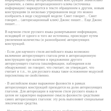
ограничен, а смена авторизационного ключа (источника
информации) маркируется в тексте обращением к другим, новым
конструкциям (в несколько утрированном виде это можно
изобразить в виде следующей модели: Смит говорит... Смит
говорит... (авторизационный ключ) Джонс пишет... Еще Джонс
пишет... .
В научном стиле русского языка развертывание информации,
исходящей от одного и того же источника, происходит путем
увеличения количества (и разнообразия) авторизующих
конструкций.
- Если для научного стиля английского языка возможно
включение авторизующего глагола речи в авторизационную
конструкцию при наличии в предложении другого
авторизующего глагола (квалификации, наблюдения или
обнаружения): он говорит, что считает; он утверждает, что
считает и т.п., то для русского языка такое осложнение модусной
перспективы не свойственно.
- В английском языке выражение фазовости в рамках
авторизующих конструкций приходится на долю авторизующих
глаголов. Для авторизации в научном стиле русского языка в
целом не характерно выражение смысла фазовости средствами
самих авторизующих глаголов: эту роль выполняют специальные
лексические средства.
- Научному стилю английского языка свойственна значительная