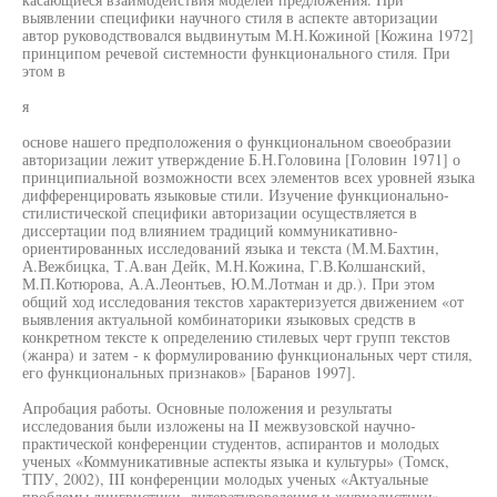
выявлении специфики научного стиля в аспекте авторизации
автор руководствовался выдвинутым М.Н.Кожиной [Кожина 1972]
принципом речевой системности функционального стиля. При
этом в
я
основе нашего предположения о функциональном своеобразии
авторизации лежит утверждение Б.Н.Головина [Головин 1971] о
принципиальной возможности всех элементов всех уровней языка
дифференцировать языковые стили. Изучение функционально-
стилистической специфики авторизации осуществляется в
диссертации под влиянием традиций коммуникативно-
ориентированных исследований языка и текста (М.М.Бахтин,
А.Вежбицка, Т.А.ван Дейк, М.Н.Кожина, Г.В.Колшанский,
М.П.Котюрова, А.А.Леонтьев, Ю.М.Лотман и др.). При этом
общий ход исследования текстов характеризуется движением «от
выявления актуальной комбинаторики языковых средств в
конкретном тексте к определению стилевых черт групп текстов
(жанра) и затем - к формулированию функциональных черт стиля,
его функциональных признаков» [Баранов 1997].
Апробация работы. Основные положения и результаты
исследования были изложены на II межвузовской научно-
практической конференции студентов, аспирантов и молодых
ученых «Коммуникативные аспекты языка и культуры» (Томск,
ТПУ, 2002), III конференции молодых ученых «Актуальные
проблемы лингвистики, литературоведения и журналистики»