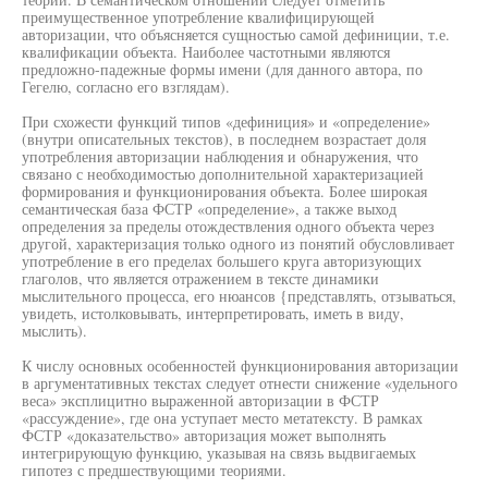
преимущественное употребление квалифицирующей
авторизации, что объясняется сущностью самой дефиниции, т.е.
квалификации объекта. Наиболее частотными являются
предложно-падежные формы имени (для данного автора, по
Гегелю, согласно его взглядам).
При схожести функций типов «дефиниция» и «определение»
(внутри описательных текстов), в последнем возрастает доля
употребления авторизации наблюдения и обнаружения, что
связано с необходимостью дополнительной характеризацией
формирования и функционирования объекта. Более широкая
семантическая база ФСТР «определение», а также выход
определения за пределы отождествления одного объекта через
другой, характеризация только одного из понятий обусловливает
употребление в его пределах большего круга авторизующих
глаголов, что является отражением в тексте динамики
мыслительного процесса, его нюансов {представлять, отзываться,
увидеть, истолковывать, интерпретировать, иметь в виду,
мыслить).
К числу основных особенностей функционирования авторизации
в аргументативных текстах следует отнести снижение «удельного
веса» эксплицитно выраженной авторизации в ФСТР
«рассуждение», где она уступает место метатексту. В рамках
ФСТР «доказательство» авторизация может выполнять
интегрирующую функцию, указывая на связь выдвигаемых
гипотез с предшествующими теориями.