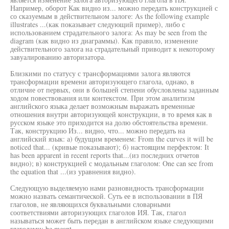
Например, оборот Как видно из... можно передать конструкцией с
со сказуемым в действительном залоге: As the following example
illustrates ...(как показывает следующий пример), либо с
использованием страдательного залога: As may be seen from the
diagram (как видно из диаграммы). Как правило, изменение
действительного залога на страдательный приводит к некоторому
завуалированию авторизатора.
Близкими по статусу с трансформациями залога являются
трансформации времени авторизующего глагола, однако, в
отличие от первых, они в большей степени обусловлены заданным
ходом повествования или контекстом. При этом аналитизм
английского языка делает возможным выражать временные
отношения внутри авторизующей конструкции, в то время как в
русском языке это приходится на долю обстоятельства времени.
Так, конструкцию Из... видно, что... можно передать на
английский язык: а) будущим временем: From the curves it will be
noticed that... (кривые показывают); б) настоящим перфектом: It
has been apparent in recent reports that...(из последних отчетов
видно); в) конструкцией с модальным глаголом: One can see from
the equation that ...(из уравнения видно).
Следующую выделяемую нами разновидность трансформации
можно назвать семантической. Суть ее в использовании в ПЯ
глаголов, не являющихся буквальными словарными
соответствиями авторизующих глаголов ИЯ. Так, глагол
называться может быть передан в английском языке следующими
глаголами: be meant