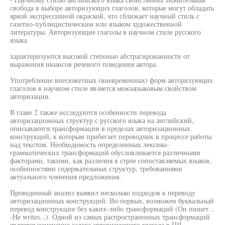
свобода в выборе авторизующих глаголов, которые могут обладать
яркой экспрессивной окраской, что сближает научный стиль с
газетно-публицистическим или языком художественной
литературы. Авторизующие глаголы в научном стиле русского
языка
характеризуются высокой степенью абстрагированности от
выражения нюансов речевого поведения автора.
Употребление внесюжетных (вневременных) форм авторизующих
глаголов в научном стиле является межъязыковым свойством
авторизации.
В главе 2 также исследуются особенности перевода
авторизационных структур с русского языка на английский,
описываются трансформации в пределах авторизационных
конструкций, к которым прибегает переводчик в процессе работы
над текстом. Необходимость определенных лексико-
грамматических трансформаций обусловливается различными
факторами, такими, как различия в строе сопоставляемых языков,
особенностями содержательных структур, требованиями
актуального членения предложения.
Проведенный анализ выявил несколько подходов к переводу
авторизационных конструкций. Во-первых, возможен буквальный
перевод конструкции без каких-либо трансформаций (Он пишет...
-Не writes...). Одной из самых распространенных трансформаций
является изменение залога авторизующего глагола в ПЯ.