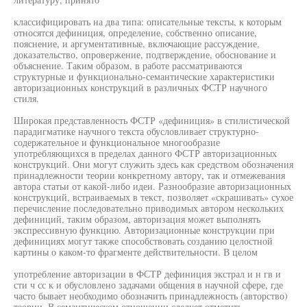
классифицировать на два типа: описательные тексты, к которым
относятся дефиниция, определение, собственно описание,
пояснение, и аргументативные, включающие рассуждение,
доказательство, опровержение, подтверждение, обоснование и
объяснение. Таким образом, в работе рассматриваются
структурные и функционально-семантические характеристики
авторизационных конструкций в различных ФСТР научного
стиля.
Широкая представленность ФСТР «дефиниция» в стилистической
парадигматике научного текста обусловливает структурно-
содержательное и функциональное многообразие
употребляющихся в пределах данного ФСТР авторизационных
конструкций. Они могут служить здесь как средством обозначения
принадлежности теории конкретному автору, так и отмежевания
автора статьи от какой-либо идеи. Разнообразие авторизационных
конструкций, встраиваемых в текст, позволяет «скрашивать» сухое
перечисление последовательно приводимых автором нескольких
дефиниций, таким образом, авторизация может выполнять
экспрессивную функцию. Авторизационные конструкции при
дефинициях могут также способствовать созданию целостной
картины о каком-то фрагменте действительности. В целом
употребление авторизации в ФСТР дефиниция экстрал и н гв и
сти ч сс к и обусловлено задачами общения в научной сфере, где
часто бывает необходимо обозначить принадлежность (авторство)
теории. В семантическом отношении следует отметить