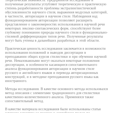
полученные результаты углубляют теоретическую и практическую
степень разработанности проблемы экстралингвистической
обусловленности научного стиля, выражения модусных категорий,
в частности, авторизации в научном стиле. Наблюдения над
функционированием авторизации позволяют расширить
представление о закономерностях использования в научной речи
некоторых лексико-синтаксических форм, способствуют более
глубокому пониманию природы научного стиля и функционально-
стилевой дифференциации типов речи. Полученные результаты
могут быть учтены в дальнейших разработках в этой области.
Практическая ценность исследования заключается в возможности
использования положений и выводов диссертации в
преподавании общих курсов стилистики и при обучении научной
речи. Немаловажными могут оказаться некоторые положения
диссертации, в особенности касающиеся сопоставительного
анализа функционирования авторизации в научном стиле
русского и английского языков и перевода авторизационных
конструкций, и в методике преподавания русского языка как
иностранного.
Методы исследования. В качестве основного метода использовался
метод описания с элементами традиционного для стилистики
качественно-количественного анализа. Применялся также
сопоставительный метод.
В качестве материала исследования были использованы статьи
научного характера на русском и английском языках по