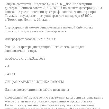
Защита состоится '¡^"декабря 2003 г. в __час. на заседании
диссертационного совета Д 212.267.05 по защите диссертаций на
соискание ученой степени доктора филологических наук при
Томском государственном университете по адресу: 634050,
г.Томск, пр. Ленина, 36, ауд._.
С диссертацией можно ознакомиться в научной библиотеке
Томского государственного университета.
Автореферат разослан мМ^ 2003 г.
Ученый секретарь диссертационного совета кандидат
филологических наук
профессор /¡. Л.А.Захарова
- А
Т&ТзТ
ОБЩАЯ ХАРАКТЕРИСТИКА РАБОТЫ
Данная диссертационная работа посвящена
кшогоаспек1ко"му изучению выражения категории авторизации в
жанре статьи научного стиля современного русского языка.
Несмотря на довольно обширные исследования письменной
научной речи в последнее время [Аликаев 1999; Баженова 2001;