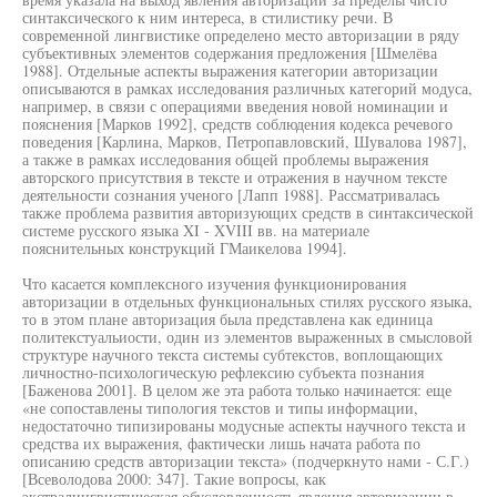
синтаксического к ним интереса, в стилистику речи. В
современной лингвистике определено место авторизации в ряду
субъективных элементов содержания предложения [Шмелёва
1988]. Отдельные аспекты выражения категории авторизации
описываются в рамках исследования различных категорий модуса,
например, в связи с операциями введения новой номинации и
пояснения [Марков 1992], средств соблюдения кодекса речевого
поведения [Карлина, Марков, Петропавловский, Шувалова 1987],
а также в рамках исследования общей проблемы выражения
авторского присутствия в тексте и отражения в научном тексте
деятельности сознания ученого [Лапп 1988]. Рассматривалась
также проблема развития авторизующих средств в синтаксической
системе русского языка XI - XVIII вв. на материале
пояснительных конструкций ГМаикелова 1994].
Что касается комплексного изучения функционирования
авторизации в отдельных функциональных стилях русского языка,
то в этом плане авторизация была представлена как единица
политекстуальиости, один из элементов выраженных в смысловой
структуре научного текста системы субтекстов, воплощающих
личностно-психологическую рефлексию субъекта познания
[Баженова 2001]. В целом же эта работа только начинается: еще
«не сопоставлены типология текстов и типы информации,
недостаточно типизированы модусные аспекты научного текста и
средства их выражения, фактически лишь начата работа по
описанию средств авторизации текста» (подчеркнуто нами - С.Г.)
[Всеволодова 2000: 347]. Такие вопросы, как
экстралингвистическая обусловленность явления авторизации в