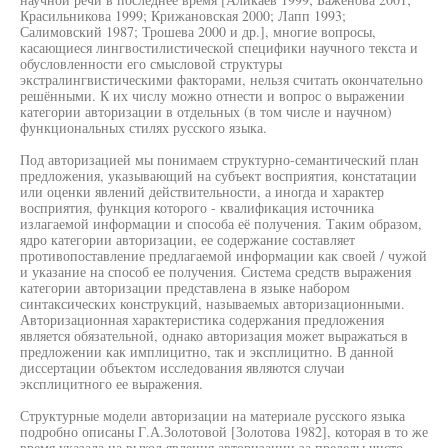
Красильникова 1999; Крижановская 2000; Лапп 1993;
Салимовский 1987; Трошева 2000 и др.], многие вопросы,
касающиеся лингвостилистической специфики научного текста и
обусловленности его смысловой структуры
экстралингвистическими факторами, нельзя считать окончательно
решёнными. К их числу можно отнести и вопрос о выражении
категории авторизации в отдельных (в том числе и научном)
функциональных стилях русского языка.
Под авторизацией мы понимаем структурно-семантический план
предложения, указывающий на субъект восприятия, констатации
или оценки явлений действительности, а иногда и характер
восприятия, функция которого - квалификация источника
излагаемой информации и способа её получения. Таким образом,
ядро категории авторизации, ее содержание составляет
противопоставление предлагаемой информации как своей / чужой
и указание на способ ее получения. Система средств выражения
категории авторизации представлена в языке набором
синтаксических конструкций, называемых авторизационными.
Авторизационная характеристика содержания предложения
является обязательной, однако авторизация может выражаться в
предложении как имплицитно, так и эксплицитно. В данной
диссертации объектом исследования являются случаи
эксплицитного ее выражения.
Структурные модели авторизации на материале русского языка
подробно описаны Г.А.Золотовой [Золотова 1982], которая в то же
время указала на выход явления авторизации за пределы чисто