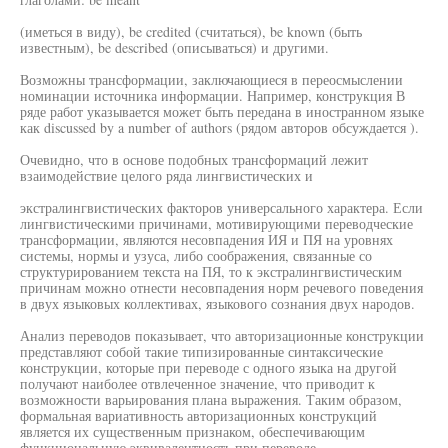
(иметься в виду), be credited (считаться), be known (быть
известным), be described (описываться) и другими.
Возможны трансформации, заключающиеся в переосмыслении
номинации источника информации. Например, конструкция В
ряде работ указывается может быть передана в иностранном языке
как discussed by a number of authors (рядом авторов обсуждается ).
Очевидно, что в основе подобных трансформаций лежит
взаимодействие целого ряда лингвистических и
экстралингвистических факторов универсального характера. Если
лингвистическими причинами, мотивирующими переводческие
трансформации, являются несовпадения ИЯ и ПЯ на уровнях
системы, нормы и узуса, либо соображения, связанные со
структурированием текста на ПЯ, то к экстралингвистическим
причинам можно отнести несовпадения норм речевого поведения
в двух языковых коллективах, языкового сознания двух народов.
Анализ переводов показывает, что авторизационные конструкции
представляют собой такие типизированные синтаксические
конструкции, которые при переводе с одного языка на другой
получают наиболее отвлеченное значение, что приводит к
возможности варьирования плана выражения. Таким образом,
формальная вариативность авторизационных конструкций
является их существенным признаком, обеспечивающим
функциональную эквивалентность при переводе.