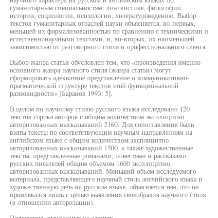
гуманитарным специальностям: лингвистике, философии,
истории, социологии, психологии, литературоведению. Выбор
текстов гуманитарных отраслей науки объясняется, во-первых,
меньшей их формализованностью по сравнению с техническими и
естественнонаучными текстами, и, во-вторых, их наименьшей
зависимостью от разговорного стиля и профессионального сленга.
Выбор жанра статьи обусловлен тем, что «произведения именно
основного жанра научного стиля (жанра статьи) могут
сформировать адекватное представление о коммуникативно-
прагматической структуре текстов этой функциональной
разновидности» [Баранов 1993: 5].
В целом по научному стилю русского языка исследовано 120
текстов сорока авторов с общим количеством эксплицитно
авторизованных высказываний 2160. Для сопоставления были
взяты тексты по соответствующим научным направлениям на
английском языке с общим количеством эксплицитно
авторизованных высказываний 1500, а также художественные
тексты, представленные романами, повестями и рассказами
русских писателей общим объемом 1600 эксплицитно
авторизованных высказываний. Меньший объем исследуемого
материала, представляющего научный стиль английского языка и
художественную речь на русском языке, объясняется тем, что он
привлекался лишь с целью выявления своеобразия научного стиля
(в отношении авторизации).
Положения, выносимые на защиту.