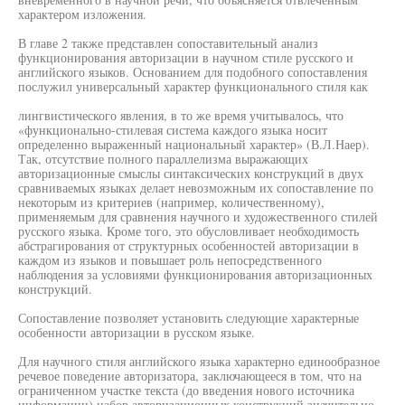
характером изложения.
В главе 2 также представлен сопоставительный анализ
функционирования авторизации в научном стиле русского и
английского языков. Основанием для подобного сопоставления
послужил универсальный характер функционального стиля как
лингвистического явления, в то же время учитывалось, что
«функционально-стилевая система каждого языка носит
определенно выраженный национальный характер» (В.Л.Наер).
Так, отсутствие полного параллелизма выражающих
авторизационные смыслы синтаксических конструкций в двух
сравниваемых языках делает невозможным их сопоставление по
некоторым из критериев (например, количественному),
применяемым для сравнения научного и художественного стилей
русского языка. Кроме того, это обусловливает необходимость
абстрагирования от структурных особенностей авторизации в
каждом из языков и повышает роль непосредственного
наблюдения за условиями функционирования авторизационных
конструкций.
Сопоставление позволяет установить следующие характерные
особенности авторизации в русском языке.
Для научного стиля английского языка характерно единообразное
речевое поведение авторизатора, заключающееся в том, что на
ограниченном участке текста (до введения нового источника
информации) набор авторизационных конструкций значительно