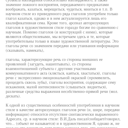
значение ложного восприятия, передаваемого предикатами
воображать, казаться, мерещиться, чудиться, мниться и т.п. В
научном стиле из приведенного ряда глаголов употребим только
глагол казаться, однако и в нем актуализируется лишь его
квалификативная сема. Кроме того, арсенал авторизующих
глаголов в художественном стиле гораздо богаче по сравнению с
научным. Помимо глаголов (и конструкций с ними), которые
являются общестилевыми, мы встречаем здесь и те, которые
употребительны только в языке художественной литературы. Это
глаголы речи со значением передачи или утаивания информации
(сказывать, намекать),
глаголы, характеризующие речь со стороны внешних ее
проявлений {загудеть, нашептывать), со стороны
взаимоотношений субъекта с другими участниками
коммуникативного акта (клясться, каяться, хвастаться), глаголы
речи с экспрессивно-эмоциональной окраской (промямлить,
процедить сквозь зубы), глаголы восприятия, содержащие сему
искажения, малой интенсивности (слышаться. виднеться),
различные средства выражения несобственно-прямой речи (мол.
дескать).
К одной из существенных особенностей употребления в научном
стиле в качестве авторизующих глаголов речи (и, шире, передачи
информации) относится отсутствие синтаксически выраженного
Адресата, ср. в научном стиле: В.И.Даль писал/сообщает/говорил,
что... (объект не называется) и в художественном Я, однако ж, не
знал на что решиться, хотя тотчас написал дяде, что немедленно