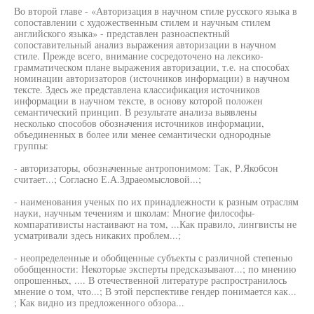
Во второй главе - «Авторизация в научном стиле русского языка в
сопоставлении с художественным стилем и научным стилем
английского языка» - представлен разноаспектный
сопоставительный анализ выражения авторизации в научном
стиле. Прежде всего, внимание сосредоточено на лексико-
грамматическом плане выражения авторизации, т.е. на способах
номинации авторизаторов (источников информации) в научном
тексте. Здесь же представлена классификация источников
информации в научном тексте, в основу которой положен
семантический принцип. В результате анализа выявлены
несколько способов обозначения источников информации,
объединенных в более или менее семантически однородные
группы:
- авторизаторы, обозначенные антропонимом: Так, Р.Якобсон
считает...; Согласно Е.А.Здраеомысловой...;
- наименования ученых по их принадлежности к разным отраслям
науки, научным течениям и школам: Многие философы-
компаративисты настаивают на том, ...Как правило, лингвисты не
усматривали здесь никаких проблем...;
- неопределенные и обобщенные субъекты с различной степенью
обобщенности: Некоторые эксперты предсказывают...; по мнению
опрошенных, .... В отечественной литературе распространилось
мнение о том, что...; В этой перспективе гендер понимается как...
; Как видно из предложенного обзора...