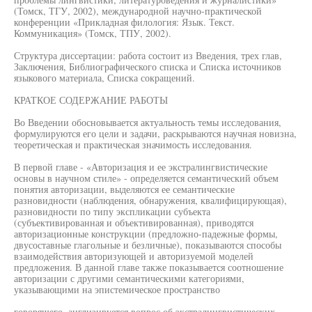
(Томск, ТГУ, 2002), международной научно-практической
конференции «Прикладная филология: Язык. Текст.
Коммуникация» (Томск, ТПУ, 2002).
Структура диссертации: работа состоит из Введения, трех глав,
Заключения, Библиографического списка и Списка источников
языкового материала, Списка сокращений.
КРАТКОЕ СОДЕРЖАНИЕ РАБОТЫ
Во Введении обосновывается актуальность темы исследования,
формулируются его цели и задачи, раскрываются научная новизна,
теоретическая и практическая значимость исследования.
В первой главе - «Авторизация и ее экстралингвистические
основы в научном стиле» - определяется семантический объем
понятия авторизации, выделяются ее семантические
разновидности (наблюдения, обнаружения, квалифицирующая),
разновидности по типу экспликации субъекта
(субъективированная и объективированная), приводятся
авторизационные конструкции (предложно-падежные формы,
двусоставные глагольные и безличные), показываются способы
взаимодействия авторизующей и авторизуемой моделей
предложения. В данной главе также показывается соотношение
авторизации с другими семантическими категориями,
указывающими на эпистемическое пространство
говорящего, англизируется вопрос об экстралингвистических