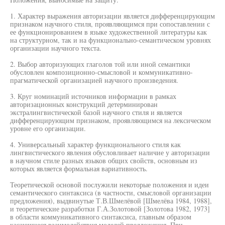
1. Характер выражения авторизации является дифференцирующим
признаком научного стиля, проявляющимся при сопоставлении с
ее функционированием в языке художественной литературы как
на структурном, так и на функционально-семантическом уровнях
организации научного текста.
2. Выбор авторизующих глаголов той или иной семантики
обусловлен композиционно-смысловой и коммуникативно-
прагматической организацией научного произведения.
3. Круг номинаций источников информации в рамках
авторизационных конструкций детерминирован
экстралингвистической базой научного стиля и является
дифференцирующим признаком, проявляющимся на лексическом
уровне его организации.
4. Универсальный характер функционального стиля как
лингвистического явления обусловливает наличие у авторизации
в научном стиле разных языков общих свойств, основным из
которых является формальная вариативность.
Теоретической основой послужили некоторые положения и идеи
семантического синтаксиса (в частности, смысловой организации
предложения), выдвинутые Т.В.Шмелёвой [Шмелёва 1984, 1988],
и теоретические разработки Г.А.Золотовой [Золотова 1982, 1973]
в области коммуникативного синтаксиса, главным образом
касающиеся взаимодействия моделей предложения. При