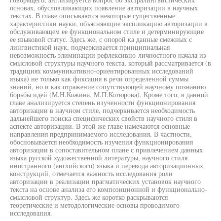
основах, обусловливающих появление авторизации в научных
текстах. В главе описываются некоторые существенные
характеристики науки, объясняющие экспликацию авторизации в
обслуживающем ее функциональном стиле и детерминирующие
ее языковой статус. Здесь же, с опорой ка данные смежных с
лингвистикой наук, подчеркивается принципиальная
невозможность элиминации рефлексивно-личностного начала из
смысловой структуры научного текста, который рассматривается (в
традициях коммуникативно-ориентированных исследований
языка) не только как фиксация в речи определенной суммы
знаний, но и как отражение сопутствующей научному познанию
борьбы идей (М.Н.Кожина, М.П.Котюрова). Кроме того, в данной
главе анализируется степень изученности функционирования
авторизации в научном стиле, подчеркивается необходимость
дальнейшего поиска специфических свойств научного стиля в
аспекте авторизации. В этой же главе намечаются основные
направления предпринимаемого исследования. В частности,
обосновывается необходимость изучения функционирования
авторизации в сопоставительном плане с привлечением данных
языка русской художественной литературы, научного стиля
иностранного (английского) языка и перевода авторизационных
конструкций, отмечается важность исследования роли
авторизации в реализации прагматических установок научного
текста на основе анализа его композиционной и функционально-
смысловой структур. Здесь же коротко раскрываются
теоретические и методологические основы проводимого
исследования.