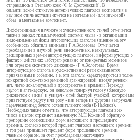
отправляюсь в Степанчиково (Ф.М.Достоевский). В
семантической структуре авторизующих глаголов восприятия в
научном стиле актуализируется не зрительный (или звуковой)
образ, а ментальные компонент.
Дифференциация научного и художественного стилей отмечается
также в рамках грамматической системы языка - в организации
видо-временных форм авторизующих глаголов (именно на эту
особенность обратила внимание Г.А.Золотова). Отмечается
преобладание в научной речи внесюжетных, неактуальных,
расширенных времен авторизующих глаголов, информирующих о
фактах и действиях «абстрагированно от конкретных моментов
или отрезков сюжетного движения» (Г.А.Золотова). Время
авторизующего глагола в художественной речи оказывается
привязанным к событию, т.е. эти глаголы характеризуются вполне
конкретной сюжетно-временной аранжировкой, вводят речевой
акт, четко локализуемый в пространстве и времени: Переходя
наугол в аптекарскую, он невольно повернул голову (блеснуло
рикошетом с виска) и увидел - с той быстрой улыбкой, которой мы
приветствуем радугу или розу - как теперь из фургона выгружали
параллелепипед белого ослепительного неба (В.Набоков).
Необходимо также отметить, что авторизующие глаголы всех
типов в целом отражают замеченную М.Н.Кожиной обратную
пропорцию соотношения форм настоящего и прошедшего
времени, согласно которой процент глаголов настоящего времени
в три раза превышает процент форм прошедшего времени,
главным образом, за счет преобладания настоящего
вневременного в научной речи, что объясняется отвлеченным