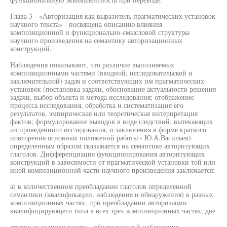
Глава 3 - «Авторизация как выразитель прагматических установок
научного текста» - посвящена описанию влияния
композиционной и функционально-смысловой структуры
научного произведения на семантику авторизационных
конструкций.
Наблюдения показывают, что различие выполняемых
композиционными частями (вводной, исследовательской и
заключительной) задач и соответствующих им прагматических
установок (постановка задачи, обоснование актуальности решения
задачи, выбор объекта и метода исследования; отображение
процесса исследования, обработка и систематизация его
результатов, эмпирическая или теоретическая интерпретация
фактов; формулирование выводов в виде следствий, вытекающих
из проведенного исследования, и заключения в форме краткого
повторения основных положений работы - Ю.А.Васильев)
определенным образом сказывается на семантике авторизующих
глаголов. Дифференциация функционирования авторизующих
конструкций в зависимости от прагматической установки той или
иной композиционной части научного произведения заключается:
а) в количественном преобладании глаголов определенной
семантики (квалификации, наблюдения и обнаружения) в разных
композиционных частях: при преобладании авторизации
квалифицирующего типа в всех трех композиционных частях, две
другие ее разновидности - обнаружения й наблюдения