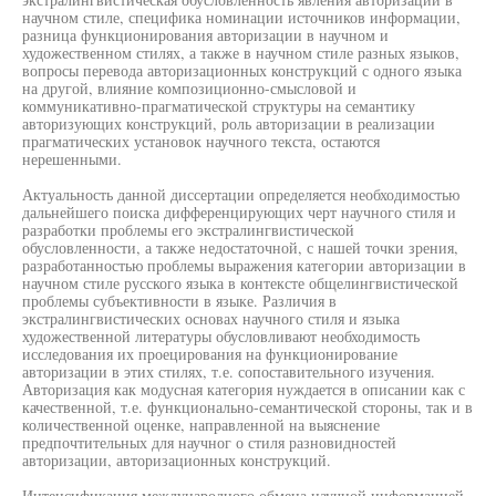
научном стиле, специфика номинации источников информации,
разница функционирования авторизации в научном и
художественном стилях, а также в научном стиле разных языков,
вопросы перевода авторизационных конструкций с одного языка
на другой, влияние композиционно-смысловой и
коммуникативно-прагматической структуры на семантику
авторизующих конструкций, роль авторизации в реализации
прагматических установок научного текста, остаются
нерешенными.
Актуальность данной диссертации определяется необходимостью
дальнейшего поиска дифференцирующих черт научного стиля и
разработки проблемы его экстралингвистической
обусловленности, а также недостаточной, с нашей точки зрения,
разработанностью проблемы выражения категории авторизации в
научном стиле русского языка в контексте общелингвистической
проблемы субъективности в языке. Различия в
экстралингвистических основах научного стиля и языка
художественной литературы обусловливают необходимость
исследования их проецирования на функционирование
авторизации в этих стилях, т.е. сопоставительного изучения.
Авторизация как модусная категория нуждается в описании как с
качественной, т.е. функционально-семантической стороны, так и в
количественной оценке, направленной на выяснение
предпочтительных для научног о стиля разновидностей
авторизации, авторизационных конструкций.
Интенсификация международного обмена научной информацией,