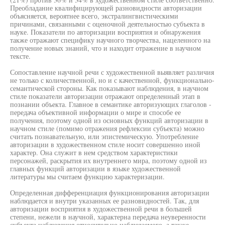
Преобладание квалифицирующей разновидности авторизации
объясняется, вероятнее всего, экстралингвистическими
причинами, связанными с оценочной деятельностью субъекта в
науке. Показатели по авторизации восприятия и обнаружения
также отражают специфику научного творчества, нацеленного на
получение новых знаний, что и находит отражение в научном
тексте.
Сопоставление научной речи с художественной выявляет различия
не только с количественной, но и с качественной, функционально-
семантической стороны. Как показывают наблюдения, в научном
стиле показатели авторизации отражают определенный этап в
познании объекта. Главное в семантике авторизующих глаголов -
передача объективной информации о мире и способе ее
получения, поэтому одной из основных функций авторизации в
научном стиле (помимо отражения рефлексии субъекта) можно
считать познавательную, или эпистемическую. Употребление
авторизации в художественном стиле носит совершенно иной
характер. Она служит в нем средством характеристики
персонажей, раскрытия их внутреннего мира, поэтому одной из
главных функций авторизации в языке художественной
литературы мы считаем функцию характеризации.
Определенная дифференциация функционирования авторизации
наблюдается и внутри указанных ее разновидностей. Так, для
авторизации восприятия в художественной речи в большей
степени, нежели в научной, характерна передача неуверенности
субъекта наблюдения относительно наблюдаемого, а также