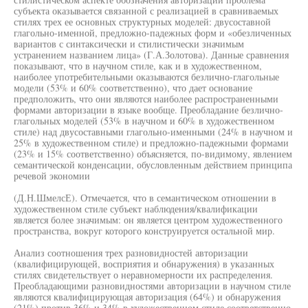
субъекта оказывается связанной с реализацией в сравниваемых
стилях трех ее основных структурных моделей: двусоставной
глагольно-именной, предложно-падежных форм и «обезличенных
вариантов с синтаксически и стилистически значимым
устранением названием лица» (Г.А.Золотова). Данные сравнения
показывают, что в научном стиле, как и в художественном,
наиболее употребительными оказываются безлично-глагольные
модели (53% и 60% соответственно), что дает основание
предположить, что они являются наиболее распространенными
формами авторизации в языке вообще. Преобладание безлично-
глагольных моделей (53% в научном и 60% в художественном
стиле) над двусоставными глагольно-именными (24% в научном и
25% в художественном стиле) и предложно-падежными формами
(23% и 15% соответственно) объясняется, по-видимому, явлением
семантической конденсации, обусловленным действием принципа
речевой экономии
(Д.Н.ШмелсЕ). Отмечается, что в семантическом отношении в
художественном стиле субъект наблюдения/квалификации
является более значимым: он является центром художественного
пространства, вокруг которого конструируется остальной мир.
Анализ соотношения трех разновидностей авторизации
(квалифицирующей, восприятия и обнаружения) в указанных
стилях свидетельствует о неравномерности их распределения.
Преобладающими разновидностями авторизации в научном стиле
являются квалифицирующая авторизация (64%) и обнаружения
(21%) против 36% и 34% в художественном стиле соответственно.