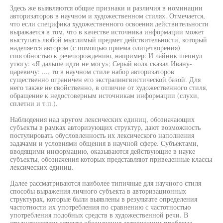
Здесь же выявляются общие признаки и различия в номинации
авторизаторов в научном и художественном стилях. Отмечается,
что если специфика художественного освоения действительности
выражается в том, что в качестве источника информации может
выступать любой мыслимый предмет действительности, который
наделяется автором (с помощью приема олицетворения)
способностью к речепорождению, например: И чайник шепнул
утюгу: «Я дальше идти не могу»; Серый волк сказал Ивану-
царевичу: ..., то в научном стиле набор авторизаторов
существенно ограничен его экстралингвистической базой. Для
него также не свойственно, в отличие от художественного стиля,
обращение к недостоверным источникам информации (слухи,
сплетни и т.п.).
Наблюдения над кругом лексических единиц, обозначающих
субъекты в рамках авторизующих структур, дают возможность
постулировать обусловленность их лексического наполнения
задачами и условиями общения в научной сфере. Субъектами,
вводящими информацию, оказываются действующие в науке
субъекты, обозначения которых представляют приведенные классы
лексических единиц.
Далее рассматриваются наиболее типичные для научного стиля
способы выражения личного субъекта в авторизационных
структурах, которые были выявлены в результате определения
частотности их употребления по сравнению с частотностью
употребления подобных средств в художественной речи. В
стилистическом аспекте обозначения авторизации проблема