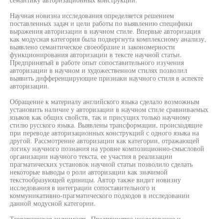
Научная новизна исследования определяется решением
поставленных задач и цели работы по выявлению специфики
выражения авторизации в научном стиле. Впервые авторизация
как модусная категория была подвергнута комплексному анализу,
выявлено семантическое своеобразие и закономерности
функционирования авторизации в тексте научной статьи.
Предпринятый в работе опыт сопоставительного изучения
авторизации в научном и художественном стилях позволил
выявить дифференцирующие признаки научного стиля в аспекте
авторизации.
Обращение к материалу английского языка сделало возможным
установить наличие у авторизации в научном стиле сравниваемых
языков как общих свойств, так и присущих только научному
стилю русского языка. Выявлены трансформации, происходящие
при переводе авторизационных конструкций с одного языка на
другой. Рассмотрение авторизации как категории, отражающей
логику научного познания на уровне композиционно-смысловой
организации научного текста, ее участия в реализации
прагматических установок научной статьи позволило сделать
некоторые выводы о роли авторизации как значимой
текстообразующей единицы. Автор также видит новизну
исследования в интеграции сопоставительного и
коммуникативно-прагматического подходов в исследовании
данной модусной категории.
Теоретическая значимость. Предпринятое исследование и