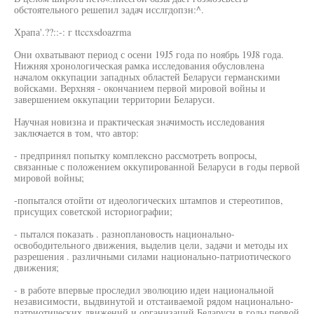
обстоятельного решепил задач исслгдопзн:^.
Храпа'.??::-: г ttccxsdoazrma
Они охватывают период с осени 19J5 года по ноябрь 19J8 года.
Нижняя хронологическая рамка исследования обусловлена
началом оккупации западных областей Беларуси германскими
войсками. Верхняя - окончанием первой мировой войны и
завершением оккупации территории Беларуси.
Научная новизна и практическая значимость исследования
заключается в том, что автор:
- предпринял попытку комплексно рассмотреть вопросы,
связанные с положением оккупированной Беларуси в годы первой
мировой войны;
-попытался отойти от идеологических штампов и стереотипов,
присущих советской историографии;
- пытался показать . разноплановость национально-
освободительного движения, выделив цели, задачи и методы их
разрешения . различными силами национально-патриотического
движения;
- в работе впервые проследил эволюцию идеи национальной
независимости, выдвинутой и отстаиваемой рядом национально-
патриотических движений и организаций Беларуси в годы первой