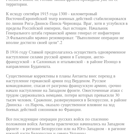
территории.
К исходу сентября 1915 года 1300 - километровый
ВосточноЕвропейский театр военных действий стабилизировался
по линии Рига-Двинск-Пинск-Черновцы. Враг, хотя и углубился в
пределы Российской империи, был истощен. Начальник
Генерального штаба германской армии генерал от инфантерии
Э.Фалькенхайн мрачно резюмировал: "Выполнение операции не
вполне достигло своей цели".2
В 1916 году Ставкой предполагалось осуществить одновременное
наступление силами русской армии в Галиции, англо-
французской - в Салониках и итальянской - в районе Изонцо в
направлении Будапешта.
Существенные коррективы в планы Антанты внес переход в
наступление германской армии под Верденом. Русское
командование, спасая от разгрома французскую армию, срочно
начало наступление на Западном фронте. Ожесточенные атаки с
трудом сдерживались немцами, потери которых превысили 30
тысяч человек. Сражение, развернувшееся в Белоруссии, в районе
Двинска - оз.Нарочь, оказало существенное влияние на ход
боевых действий союзников во Франции.
Все последующие операции русских войск по спасению
положения войск Антанты практически начинались на Западном
фронте - в регионе Белоруссии или на Юго-Западном - в рагионе
южной части Белоруссии и севера Украины.