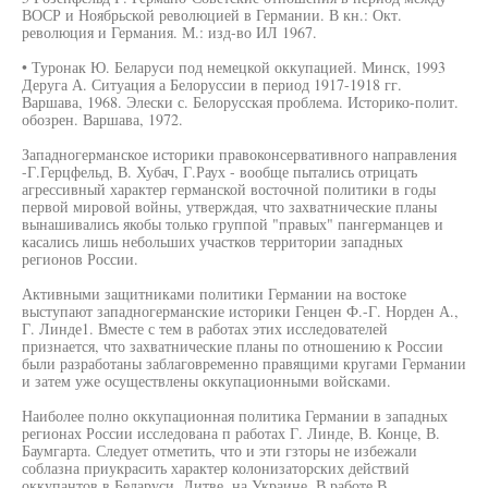
ВОСР и Ноябрьской революцией в Германии. В кн.: Окт.
революция и Германия. М.: изд-во ИЛ 1967.
• Туронак Ю. Беларуси под немецкой оккупацией. Минск, 1993
Деруга А. Ситуация а Белоруссии в период 1917-1918 гг.
Варшава, 1968. Элески с. Белорусская проблема. Историко-полит.
обозрен. Варшава, 1972.
Западногерманское историки правоконсервативного направления
-Г.Герцфельд, В. Хубач, Г.Раух - вообще пытались отрицать
агрессивный характер германской восточной политики в годы
первой мировой войны, утверждая, что захватнические планы
вынашивались якобы только группой "правых" пангерманцев и
касались лишь небольших участков территории западных
регионов России.
Активными защитниками политики Германии на востоке
выступают западногерманские историки Генцен Ф.-Г. Норден А.,
Г. Линде1. Вместе с тем в работах этих исследователей
признается, что захватнические планы по отношению к России
были разработаны заблаговременно правящими кругами Германии
и затем уже осуществлены оккупационными войсками.
Наиболее полно оккупационная политика Германии в западных
регионах России исследована п работах Г. Линде, В. Конце, В.
Баумгарта. Следует отметить, что и эти гзторы не избежали
соблазна приукрасить характер колонизаторских действий
оккупантов в Беларуси, Литве, на Украине. В работе В.