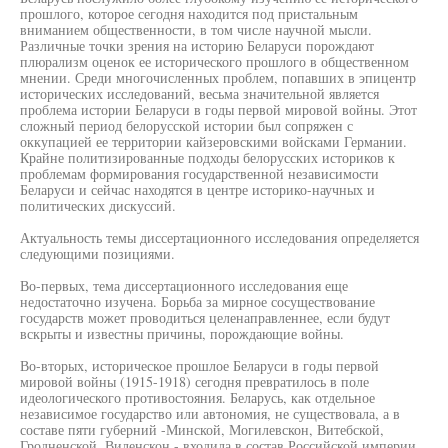
прошлого, которое сегодня находится под пристальным
вниманием общественности, в том числе научной мысли.
Различные точки зрения на историю Беларуси порождают
плюрализм оценок ее исторического прошлого в общественном
мнении. Среди многочисленных проблем, попавших в эпицентр
исторических исследований, весьма значительной является
проблема истории Беларуси в годы первой мировой войны. Этот
сложный период белорусской истории был сопряжен с
оккупацией ее территории кайзеровскими войсками Германии.
Крайне политизированные подходы белорусских историков к
проблемам формирования государственной независимости
Беларуси и сейчас находятся в центре историко-научных и
политических дискуссий.
Актуальность темы диссертационного исследования определяется
следующими позициями.
Во-первых, тема диссертационного исследования еще
недостаточно изучена. Борьба за мирное сосуществование
государств может проводиться целенаправленнее, если будут
вскрыты и известны причины, порождающие войны.
Во-вторых, историческое прошлое Беларуси в годы первой
мировой войны (1915-1918) сегодня превратилось в поле
идеологического противостояния. Беларусь, как отдельное
независимое государство или автономия, не существовала, а в
составе пяти губерний -Минской, Могилевскон, Витебской,
Гродненской, Виленскон - входила в состав Российской империи,