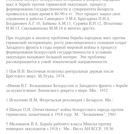
масс в борьбе против германской оккупации, процессу
формирования государственности и суверенитета Беларуси
проявился в наше время в 80-90-е гг. Этот процесс нашел свое
отражение в работах Савицкого Э.М.8, Бригадина П.И.4,
Богданович А.Г.10, Бабкова A.M.11, Суряева В.Н.12, Игнатенко
И.М.13, Смольянинова М.М.14 и многих других.
При подходах к анализу проблемы борьбы народных масс против
германской интервенции, росту революционного сознания солдат
Западного фронта в годы первой мировой войны и процессу
формирования белорусской государственности в условиях
оккупации вызывают большой интерес. Эти проблемы
рассматриваются в узкой тематической направленности.
1 Поя H.H. Восточная политика центральных держав после
Брестского мирз. М.Лгука, 1974.
»Имияя В.Г. Большевики Белоруссии и Западного фронта з борьбе
за осукестгление Ленинского декрета о мире. Мм.: 1932
1 Игнатенко И.М. Фезргльская резолюция з Беларуси. Мн.:
4 Шекуи О.Н. Отечественна* война белорусского народа против
германских захватчиков в 1918 году. М.: "Большевик", 1941.
5 Мклованов В А. Борьба рабочего класса Минска против
немецких оккупантов s 1918 г. Мн.: Веста АН БССР, 19.56