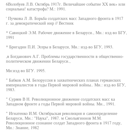
6Волобуев Л.В. Октябрь 1917г. Величайшее событие XX век» или
социальна! катастрофа? М.: 1991.
' Пучкова Л .В. Борьба солдатских масс Западного фронта в 1917
г. за демократический ннр // Вестник
* Савицкий Э.М. Рабочее движение в Беларуси., Мн.: нзд-во БГУ,
1991
* Брнгаднн П.И. Эсеры в Беларуси, Мн.: изд-во БГУ, 1993.
,в Богданович А.Г. Проблемы государственности в общественно-
политическом движении Беларуси.,
Мн:изд-во БГУ. 1995.
" Бабков A.M. Белоруссия в захватнических планах германских
империалистов в годы Первой мировой войны.. Мн.: изд-во БГУ,
1983.
" Суряев В Н. Революционное движение солдатских масс ка
Западном фронте а годы Первой мировой войны. Мн., 1991.
" Игнатенко И.М. Октябрьская революция и самоопределение
Беларуси, Мн.: "Наука", 1987. м Смольягиннов М.М.
Революционное сознание солдат Западного фронта в 1917 году,
Мн.: Знание, 1982