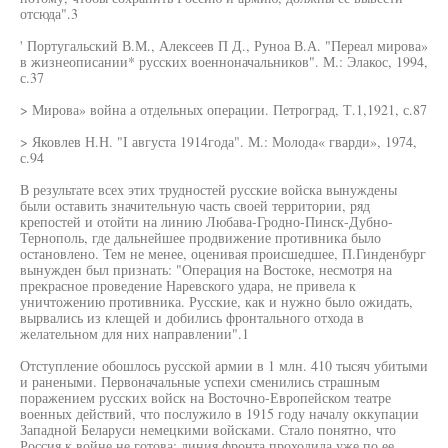
отсюда".3
' Португальский В.М., Алексеев П Д., Руноа В.А. "Переал мирова»
в жизнеописании* русских военноначальников". М.: Элакос, 1994,
с.37
> Мирова» война а отдельных операции. Петроград, Т.1,1921, с.87
> Яковлев Н.Н. "I августа 1914года". М.: Молода« гварди», 1974,
с.94
В результате всех этих трудностей русские войска вынуждены
были оставить значительную часть своей территории, ряд
крепостей и отойти на линию Любава-Гродно-Пинск-Дубно-
Тернополь, где дальнейшее продвижение противника было
остановлено. Тем не менее, оценивая происшедшее, П.Гинденбург
вынужден был признать: "Операция на Востоке, несмотря на
прекрасное проведение Наревского удара, не привела к
уничтожению противника. Русские, как и нужно было ожидать,
вырвались из клещей и добились фронтального отхода в
желательном для них направлении".1
Отступление обошлось русской армии в 1 млн. 410 тысяч убитыми
и ранеными. Первоначальные успехи сменились страшным
поражением русских войск на Восточно-Европейском театре
военных действий, что послужило в 1915 году началу оккупации
Западной Беларуси немецкими войсками. Стало понятно, что
Россия к войне не готова: линия фронта проходила уже по ее