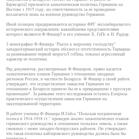
Баумгарта2 признается захватническая политика Германии на
Востоке з 1915 году, но ответственность за ее проведение
возлагается лишь на военное руководство Германии.
Иной позиции придерживаются историки ФРГ лесолибералыгого
исторического направления, важнейшими представителями
которого являются Ф.Фишер5 и его ученики X. ГеПс и Н. Радхау.
3 монографии Ф.Фишера "Рысох к мпрозому господству"
западногерманский историк обссногзл отгетстпенность Термашш
за развязывание первой мнрогоЛ гоПны, показал агрессивный
характер ее политики.
Ряд документов, рассмотренных Ф.Фишером, прямо касается
захватнических планов Германии з отношении западных
регионов России, в частности Беларуси. Ф Фишер а своей работе
утверждает, что осуществление замыслов Германии по
отношению к Беларуси привело бы ее к превращению з прусскую
провинцию*. За рамками этого исследования остались Еопросы
практического осуществления замыслов Германии на
оккупированной территории.
В работе ученика Ф.Фишера И.Гейса "Польская пограничная
полоса в 1914-1918 гт." приведен анализ захватнических планов
германского руководства в отношении польских земель, а также
смежных с ними западно-белорусских районов. Он утверждает,
что такая политика кайзеровского руководства должна была бы
привести к