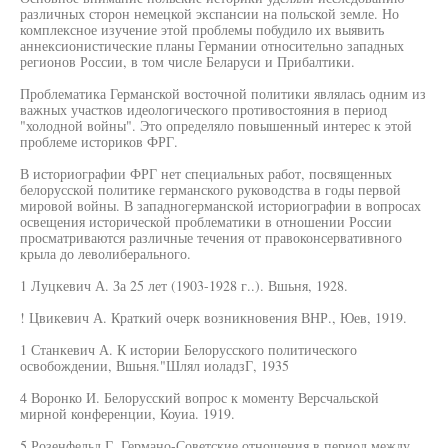
различных сторон немецкой экспансии на польской земле. Но
комплексное изучение этой проблемы побудило их выявить
аннексионистические планы Германии относительно западных
регионов России, в том числе Беларуси и Прибалтики.
Проблематика Германской восточной политики являлась одним из
важных участков идеологического противостояния в период
"холодной войны". Это определяло повышенный интерес к этой
проблеме историков ФРГ.
В историографии ФРГ нет специальных работ, посвященных
белорусской политике германского руководства в годы первой
мировой войны. В западногерманской историографии в вопросах
освещения исторической проблематики в отношении России
просматриваются различные течения от правоконсервативного
крыла до леволиберального.
1 Луцкевич А. За 25 лет (1903-1928 г..). Вшьня, 1928.
! Цвикевич А. Краткий очерк возникновения ВНР., Юев, 1919.
1 Станкевич А. К истории Белорусского политического
освобождении, Вшьня."Шлял иоладзГ, 1935
4 Воронко И. Белорусский вопрос к моменту Версчальской
мирной конференции, Коуиа. 1919.
5 Розенфельд Г. Германо-Советские отношения в период между