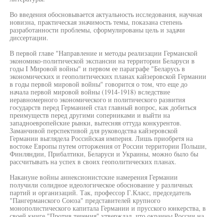
Во введения обосновывается актуальность исследования, научная
новизна, практическая значимость темы, показана степень
разработанности проблемы, сформулированы цель и задачи
диссертации.
В первой главе "Направление и методы реализации Германской
экономико-политической экспансии на территории Беларуси в
годы I Мировой войны" и первом ее параграфе "Беларусь в
экономических и геополитических планах кайзеровской Германии
в годы первой мировой войны" говорится о том, что еще до
начала первой мировой войны (1914-1918) вследствие
иеравномерного экономического и политического развития
государств перед Германией стал главный вопрос, как добиться
преимуществ перед другими соперниками и выйти на
западноевропейские рынки, вытесняя оттуда конкурентов.
Заманчивой перспективой для руководства кайзеровской
Германии выглядела Российская империя. Лишь приобретя на
востоке Европы путем отторжения от России территории Польши,
Финляндии, Прибалтики, Беларуси и Украины, можно было бы
рассчитывать на успех в своих геополитических планах.
Накануне войны аннексионистские намерения Германии
получили солидное идеологическое обоснование у различных
партий и организаций. Так, профессор Г.Класс, председатель
"Пангерманского Союза" представителей крупного
монополистического капитала Германии и прусского юнкерства, в
своей книге "Против течения" утверждал, что окраины России на