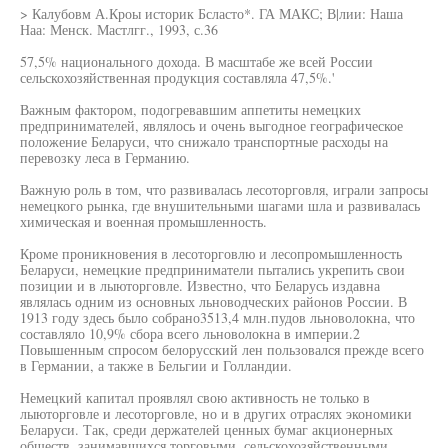
> Калубовм А.Кроы историк Бсласто*. ГА МАКС; В|лии: Наша
Наа: Менск. Мастлгг., 1993, с.36
57,5% национального дохода. В масштабе же всей России
сельскохозяйственная продукция составляла 47,5%.'
Важным фактором, подогревавшим аппетиты немецких
предпринимателей, являлось и очень выгодное географическое
положение Беларуси, что снижало транспортные расходы на
перевозку леса в Германию.
Важную роль в том, что развивалась лесоторговля, играли запросы
немецкого рынка, где внушительными шагами шла и развивалась
химическая и военная промышленность.
Кроме проникновения в лесоторговлю и лесопромышленность
Беларуси, немецкие предприниматели пытались укрепить свои
позиции и в лыюторговле. Известно, что Беларусь издавна
являлась одним из основных льноводческих районов России. В
1913 году здесь было собрано3513,4 млн.пудов льноволокна, что
составляло 10,9% сбора всего льноволокна в империи.2
Повышенным спросом белорусский лен пользовался прежде всего
в Германии, а также в Бельгии и Голландии.
Немецкий капитал проявлял свою активность не только в
лыюторговле и лесоторговле, но и в других отраслях экономики
Беларуси. Так, среди держателей ценных бумаг акционерных
обществ, занимавшихся торговыми, сельскохозяйственными,