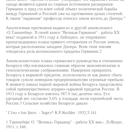
западе являются одним из главных источников расширения
Германии и пред ста влют собой объект политической борьбы
между Германией и Россией уже на протяжении целых столетий.
К таким "окраинам" профессор относил земли вплоть до Днепра."'
Аналогичные притязания выдвигал и другой аннексионист
-О.Танненберг. В своей книге "Великая Германия" - работа XX
века" изданной в 1911 году в Лейпциге, он откровенно
пропагандировал планы прямого отторжения от России земель,
которые расположены западнее Днепра. Всем этим землям
отводилась роль колониального придатка Германии.2
Аннексионистские планы германского руководства в отношении
Беларуси обусловливались главным образом экономическими и
геополитическими соображениями. Намерение превратить
Беларусь в вырьевой придаток, использовать ее как рынох сбыта
товаров сулили немецким предпринимателям огромные прибыли.
К моменту начала первой мировой войны Беларусь представляла
собой преимущественно аграрно-сырьевой придаток России. В
1913 году в Беларуси имелось 587,9 тыс.десятин леса. Его
удельный вес составлял 3,6% к площади лесов езропейской часта
России.3 Сельское хозяйство Беларуси давало
' С1из <1еп Биот. - Ъаргз^ К.Р.КосЫег, 1932,5.141
1 Танненберг О. "Велика» Герыанщ" - работа XX век». ЛсЯпциг,
1911, с.166.