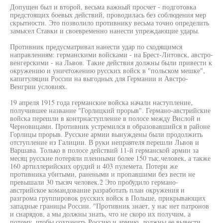
Допущен был и второй, весьма важный просчет - подготовка
предстоящих боевых действий, проводилась без соблюдения мер
скрытности. Это позволило противнику весьма точно определить
замысел Ставки и своевременно нанести упреждающие удары.
Противник предусматривал нанести удар по сходящимся
направлениям: германскими войсками - иа Брест-Литовск, австро-
венгерскими - на Львов. Такие действия должны были привести к
окружению и уничтожению русских войск в "польском мешке",
капитуляции России на выгодных для Германии и Австро-
Венгрии условиях.
19 апреля 1915 года германские войска начали наступление,
получившее название "Горлицкий прорыв". Германо-австрийские
войска перешли в контрнаступление в полосе между Вислой и
Черновицами. Противник устремился в образовавшийся в районе
Горлицы прорыв. Русские армии вынуждены были продолжить
отступление из Галиции. В руки непраятеля перешли Львов и
Варшава. Только в полосе действий 11-й германской армии за
месяц русские потеряли пленными более 150 тыс.человек, а также
160 артиллерийских орудий и 403 пулемета. Потери же
противника убитыми, ранеными и пропавшими без вести не
превышали 30 тысяч человек.2 Это пробудило германо-
австрийское командование разработать план окружения и
разгрома группировок русских войск в Польше, прикрывающих
западные границы России. "Противник знает, у нас нет патронов
и снарядов, а мы должны знать, что не скоро их получим, а
потому, чтобы сохранить Россию и армию, должны ее вывести