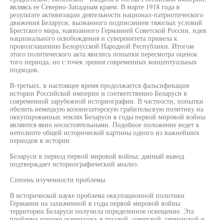
являясь ее Северно-Западным краем. В марте 1918 года в
результате активизации деятельности национал-патриотического
движения Беларуси, вызванного подписанием тяжелых условий
Брестского мира, навязанного Германией Советской России, идея
национального освобождения и суверенитета привела к
провозглашению Белорусской Народной Республики. Итогом
этого политического акта явились попытки пересмотра оценок
того периода, но с точек зрения современных концептуальных
подходов.
В-третьих, в настоящее время продолжается фальсификация
истории Российской империи и соответственно Беларуси в
современной зарубежной историографии. В частности, попытки
обелить немецкую колонизаторскую грабительскую политику на
оккупированных землях Беларуси в годы первой мировой войны
являются явно несостоятельными. Подобное положение ведет к
неполноте общей исторической картины одного из важнейших
периодов в истории
Беларуси в период первой мировой войны; данный вывод
подтверждает историографический анализ.
Степень изученности проблемы
В исторической науке проблема оккупационной политики
Германии на захваченной в годы первой мировой войны
территории Беларуси получила определенное освещение. Эта
проблема широко освещалась в русской, советской, германской и