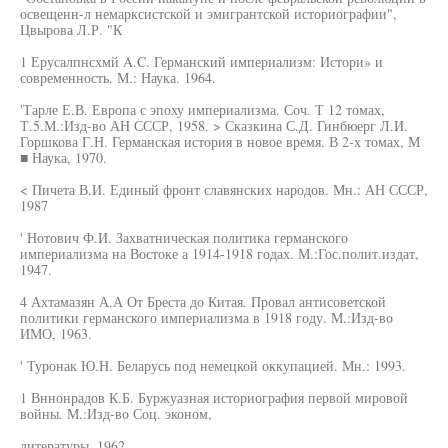
освещенн-л немарксистской и эмигрантской историографии",
Цвырова Л.Р. "К
1 Ерусалпнсхмй A.C. Германский империализм: Истори» и
современность. М.: Наука. 1964.
'Тарле Е.В. Европа с эпоху империализма. Соч. Т 12 томах,
Т.5.М.:Изд-во АН СССР, 1958. > Сказкина С.Д. Гинбюерг Л.И.
Горшкова Г.Н. Германская история в новое время. В 2-х томах, М
■ Наука, 1970.
< Пичета В.И. Единый фронт славянских народов. Мн.: АН СССР,
1987
' Нотович Ф.И. Захватническая политика германского
империализма на Востоке а 1914-1918 годах. М.:Гос.полит.издат,
1947.
4 Ахтамазян А.А От Бреста до Китая. Провал антисоветской
политики германского империализма в 1918 году. М.:Изд-во
ИМО, 1963.
' Туронак Ю.Н. Беларусь под немецкой оккупацией. Мн.: 1993.
1 Вннонрадов К.Б. Буржуазная историография первой мировой
войны. М.:Изд-во Соц. эконом,
литературы, 1962