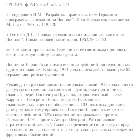
' РГВИА; ф.1915. оп.4, д.2, л.574
5 Теодорович И.М. "Разработка правительством Германии
программы завоеваний на Востоке". В хн.Лервая мировая война.
М.:Науха, 1968, с. 119-120
> Гентогн Д.Г. "Провал гегемонистских планов экспансии на
Востоке". Нова» и новейшая история, 1962,№ 1.с.60
же кампании провалился. Германии и ее союзникам пришлось
вести затяжную войну на два фронта.
Восточно-Европейский театр военных действий постепенно стал
одним из главных. К концу 1914 года на нем действовало уже 85
германо-австрийских дивизий.
Руководство русской армии планировало зимой 1915 года нанести
два удара по германо-австрийской группировке противника:
главный -через Восточную Пруссию, второстепенный - через
Карпаты в Венгрию. По плану штаба Верховного
главнокомандующего из общего числа 103 пехотных дивизий,
развернутых к тому времени на ВосточноЕвропейском театре
военных действий, 52% соединений направлялось против
Германии, 45% - против Австро-Венгрии, 3% составляли
стратегический резерв.'. Такое распределение сил и средств вряд
ли соответствовало целям и характеру задач, решаемых каждым их
фронтовых объединений.