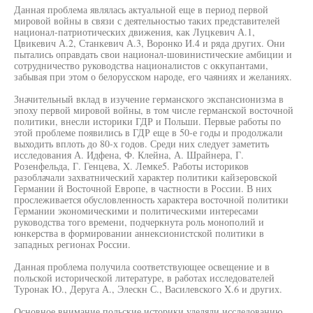
Данная проблема являлась актуальной еще в период первой
мировой войны в связи с деятельностью таких представителей
национал-патриотических движения, как Луцкевич А.1,
Цвикевич А.2, Станкевич А.3, Воронко И.4 и ряда других. Они
пытались оправдать свои национал-шовинистические амбиции и
сотрудничество руководства националистов с оккупантами,
забывая при этом о белорусском народе, его чаяниях и желаниях.
Значительный вклад в изучение германского экспансионизма в
эпоху первой мировой войны, в том числе германской восточной
политики, внесли историки ГДР и Польши. Первые работы по
этой проблеме появились в ГДР еще в 50-е годы и продолжали
выходить вплоть до 80-х годов. Среди них следует заметить
исследования А. Идфена, Ф. Клейна, А. Шрайнера, Г.
Розенфельда, Г. Генцева, X. Лемке5. Работы историков
разоблачали захватнический характер политики кайзеровской
Германии й Восточной Европе, в частности в России. В них
прослеживается обусловленность характера восточной политики
Германии экономическими и политическими интересами
руководства того времени, подчеркнута роль монополий и
юнкерства в формировании аннексионистской политики в
западных регионах России.
Данная проблема получила соответствующее освещение и в
польской исторической литературе, в работах исследователей
Туронак Ю., Деруга А., Элескн С., Василевского X.6 и других.
Основное внимание польские историки уделяли исследованию