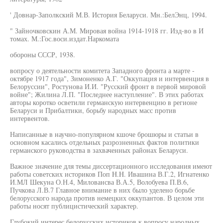
' Довнар-Заполкский М.В. История Беларуси. Мн.:БелЭнц, 1994.
" Зайночковскин А.М. Мировая война 1914-1918 гг. Изд-во в И
томах. М.:Гос.воси.издат.Наркомата
обороны СССР, 1938.
вопросу о деятельности комитета Западного фронта а марте -
октябре 1917 года", Зимоненко А.Г. "Оккупация и интервенция в
Белоруссии", Ростунова И.И. "Русский фронт в первой мировой
войне"; Жилина Л.П. "Последнее наступление". В этих работах
авторы коротко осветили германскую интервенцию в регионе
Беларуси и Прибалтики, борьбу народных масс против
интервентов.
Написанные в научно-популярном кшоче брошюры и статьи в
основном касались отдельных разрозненных фактов политики
германского руководства в захваченных районах Беларуси.
Важное значение для темы диссертационного исследования имеют
работы советских историков Поп H.H. Ивашина В.Г.2, Игнатенко
И.МЛ Шекуна О.Н.4, Миловансва В.А.5, Волобуева П.В.6,
Пучкова Л.В.7 Главное внимание в них было уделено борьбе
белорусского народа против немецких оккупантов. В целом эти
работы носят публицистический характер.
Глубокий интерес белорусских историков к вопросу народных