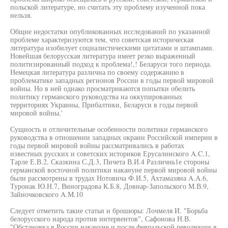
польской литературе, но считать эту проблему изученной пока
нельзя.
Общие недостатки опубликованных исследований по указанной
проблеме характеризуются тем, что советская историческая
литература изобилует социалистическими цитатами и штампами.
Новейшая белорусская литература имеет резко выраженный
политизированный подход к проблема!,! Беларуси того периода.
Немецкая литература различна по своему содержанию в
проблематике западных регионов России в годы первой мировой
войны. Но в ней однако просматриваются попытки обелить
политику германского руководства на оккупированных
территориях Украины, Прибалтики, Беларуси в годы первой
мировой войны.'
Сущность и отличительные особенности политики германского
руководства в отношении западных окраин Российской империи в
годы первой мировой войны рассматривались в работах
известных русских и советских историков Ерусалинского A.C.1,
Тарле Е.В.2, Сказкина С.Д.3, Пичета В.И.4 Различнь1е стороны
германской восточной политики накануне первой мировой войны
были рассмотрены в трудах Нотовича Ф.И.5, Ахтамазяна A.A.6,
Туронак Ю.Н.7, Виноградова К.Б.8, Довнар-Запольского М.В.9,
Зайночковского A.M.10
Следует отметить такие статьи и брошюры: Лочмеля И. "Борьба
белорусского народа против интервентов", Сафонова Н.В.
"Обстановка в России накануне и после февральской революции в