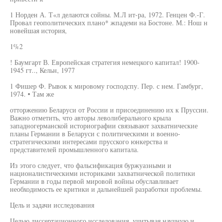
1 Норден А. Т«л делаются сойны. М.Л ит-ра, 1972. Генцен Ф.-Г.
Провал геополитических плано* жпадеми на Бостоне. М.: Нош н
новейшая история,
1%2
! Баумгарт В. Европейская стратегия немецкого капитал! 1900-
1945 гт.., Кельн, 1977
1 Фишер Ф. Рывок к мировому господспу. Пер. с нем. Гамбург,
1974. • Там же
отторжению Беларуси от России и присоединению их к Пруссии.
Важно отметить, что авторы леволиберального крыла
западногерманской историографии связывают захватнические
планы Германии в Беларуси с политическими и военно-
стратегическими интересами прусского юнкерства и
представителей промышленного капитала.
Из этого следует, что фальсификация буржуазными и
националистическими историками захватнической политики
Германии в годы первой мировой войны обуславливает
необходимость ее критики и дальнейшей разработки проблемы.
Цель и задачи исследования
Целью диссертационного исследования, учитывая научную и