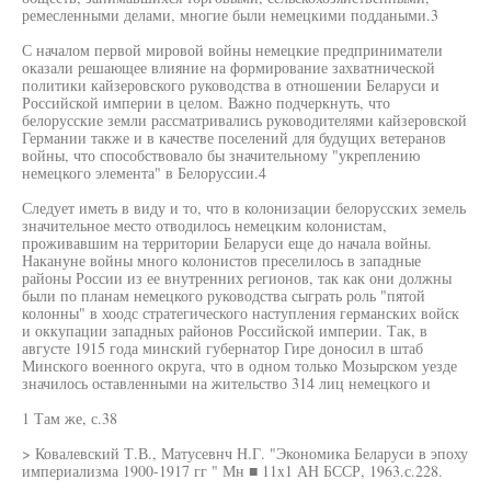
ремесленными делами, многие были немецкими поддаными.3
С началом первой мировой войны немецкие предприниматели
оказали решающее влияние на формирование захватнической
политики кайзеровского руководства в отношении Беларуси и
Российской империи в целом. Важно подчеркнуть, что
белорусские земли рассматривались руководителями кайзеровской
Германии также и в качестве поселений для будущих ветеранов
войны, что способствовало бы значительному "укреплению
немецкого элемента" в Белоруссии.4
Следует иметь в виду и то, что в колонизации белорусских земель
значительное место отводилось немецким колонистам,
проживавшим на территории Беларуси еще до начала войны.
Накануне войны много колонистов преселилось в западные
районы России из ее внутренних регионов, так как они должны
были по планам немецкого руководства сыграть роль "пятой
колонны" в хоодс стратегического наступления германских войск
и оккупации западных районов Российской империи. Так, в
августе 1915 года минский губернатор Гире доносил в штаб
Минского военного округа, что в одном только Мозырском уезде
значилось оставленными на жительство 314 лиц немецкого и
1 Там же, с.38
> Ковалевский Т.В., Матусевнч Н.Г. "Экономика Беларуси в эпоху
империализма 1900-1917 гг " Мн ■ 11x1 АН БССР, 1963.с.228.