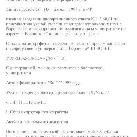
Заипгга состоится " {£- " июмл._ 1997 г. в -/4'
часов из заседании диссертационного сонета К.113.60.01 по
присуждению ученой степени кандидата исторических наук в
Воронежском госудярственном педагогическом университете по
адресу: г. Воронеж, г/1о,нина - ¿С- , а. у о : ¿( о ±:
Отзывы на автореферат, заверенные печатью, просим направлять
по адресу совета универси;ега: г. Вороиеии^-ЬЗ ЧО ЧЛ)
У Л <Ц1-2-Ни-НО- - ¿'(о - ^ 13_
С диссертацией, можно ознакомиться в библиотеке .
университета.
Автореферат разослав "Зо " ^^1997 года.
Учепый секретарь диссертационного совета ¿Ду^а к. /7
< , И . Н .;Т1о £ е-НТ
I. Общая хпрахтер1гсп!кз работы
Актуальность темы исследования
Появление на политической арене независимой Республики
Беларусь послужило более глубокому изучению ее исторического