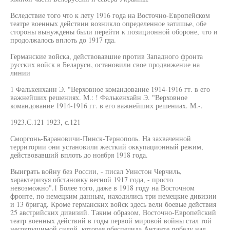
Вследствие того что к лету 1916 года на Восточно-Европейском
театре военных действии возникло определенное затишье, обе
стороны вынуждены были перейти к позиционной обороне, что и
продолжалось вплоть до 1917 гда.
Германские войска, действовавшие против Западного фронта
русских войск в Беларуси, остановили свое продвижение на
линии
1 Фалькенханн Э. "Верховное командование 1914-1916 гт. в его
важнейших решениях. М.: ! Фалькенхайн Э. "Верховное
командование 1914-1916 гг. в его важнейших решениах. М.-.
1923.С.121 1923, с.121
Сморгонь-Барановичи-Пинск-Тернополь. На захваченной
территории они установили жесткий оккупационный режим,
действовавший вплоть до ноября 1918 года.
Выиграть войну без России, - писал Уинстон Черчиль,
характеризуя обстановку весной 1917 года, - просто
невозможно".1 Более того, даже в 1918 году на Восточном
фронте, по немецким данным, находились три немецкие дивизии
и 13 бригад. Кроме германских войск здесь вели боевые действия
25 австрийских дивизий. Таким образом, Восточно-Европейский
театр военных действий в годы первой мировой войны стал той
несокрушимой силой, которая обеспечила Антанте победу над