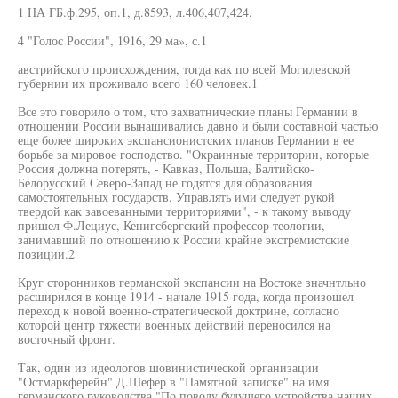
1 НА ГБ.ф.295, оп.1, д.8593, л.406,407,424.
4 "Голос России", 1916, 29 ма», с.1
австрийского происхождения, тогда как по всей Могилевской
губернии их проживало всего 160 человек.1
Все это говорило о том, что захватнические планы Германии в
отношении России вынашивались давно и были составной частью
еще более широких экспансионистских планов Германии в ее
борьбе за мировое господство. "Окраинные территории, которые
Россия должна потерять, - Кавказ, Польша, Балтийско-
Белорусский Северо-Запад не годятся для образования
самостоятельных государств. Управлять ими следует рукой
твердой как завоеванными территориями", - к такому выводу
пришел Ф.Лециус, Кенигсбергский профессор теологии,
занимавший по отношению к России крайне экстремистские
позиции.2
Круг сторонников германской экспансии на Востоке значнтльно
расширился в конце 1914 - начале 1915 года, когда произошел
переход к новой военно-стратегической доктрине, согласно
которой центр тяжести военных действий переносился на
восточный фронт.
Так, один из идеологов шовинистической организации
"Остмаркферейн" Д.Шефер в "Памятной записке" на имя
германского руководства "По поводу будущего устройства наших