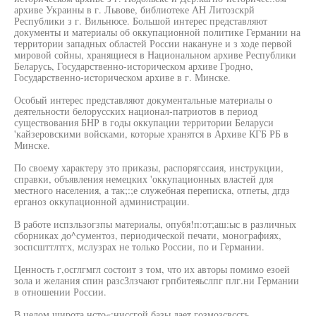
архиве Украины в г. Львове, библиотеке АН Литозскрй
Республики з г. Вильнюсе. Большой интерес представляют
документы и материалы об оккупационной политике Германии на
территории западных областей России накануне и з ходе первой
мировой сойны, хранящиеся в Национальном архиве Республики
Беларусь, Государственно-историческом архиве Гродно,
Государственно-историческом архиве в г. Минске.
Особый интерес представляют документальные материалы о
деятельности белорусских национал-патриотов в период
существования БНР в годы оккупации территории Беларуси
'кайзеровскими войсками, которые хранятся в Архиве КГБ РБ в
Минске.
По своему характеру зто приказы, распорягссаия, инструкции,
справки, объявления немецких 'оккупационных властей для
местного населения, а так;:;е служебная переписка, отпеты, дгдз
ерганоз оккупационной администрации.
В работе испзльзогзпы материалы, опубя!п:от;аш:ыс в различных
сборниках до^сументоз, периодической печати, монографиях,
зоспсшттлтгх, мслузрах не только России, по и Германии.
Ценность г,осглгмгл состоит з том, что их авторы помимо езоей
зола и желания спин разсЗлзчают грпбитеяьслпг плг.ни Германии
в отношении России.
В целом широта нсто«:ниссгой базы дает гозмозсвссгь