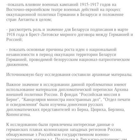
-показать влияние военных кампаний 1915-1917 годов на
Восточно-европейском театре военных действий на процесс
оккупационной политики Германии в Беларуси и положение
стран Антанты в целом;
- рассмотреть роль и значение для Беларуси подписания в марте
1918 года в Брест-Литовске мирного договора между Германией и
Россией;
- показать основные причины роста идеи о национальной
независимости в период оккупации территории Беларуси
Германией, проводимой белорусским национал-патриотическим
движением.
Источниковую базу исследования составили архивные материалы.
Важное значение в исследовании данной проблематики имеют
использование материалов дипломатической переписки Архива
внешней политики России. В фондах "Российская миссия в
Берне", "Канцелярия министра иностранных дел", "Отдел печати
и осведомления" были изучены донесения русских
дипломатических представителей из Берна, Цюриха, Берлина,
Копенгагена.
К исследованию были привлечены интересные данные о
германских планах колонизации западных регионов России,
обнаруженные з Российском государственном военно-
историческом архиве з г. Подольске и Дер:кагно-историчес::ом