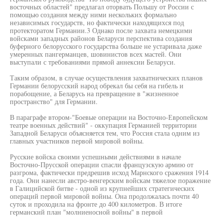
восточных областей" предлагал оторвать Польшу от России с
помощью создания между ними нескольких формально
независимых государств, но фактически находящихся под
протекторатом Германии.3 Однако после захвата немецкими
войсками западных районов Беларуси перспектива создания
буферного белорусского государства больше не устаривала даже
умеренных пангерманцев, шовинистов всех мастей. Они
выступали с требованиями прямой аннексии Беларуси.
Таким образом, в случае осуществления захватнических планов
Германии белорусский народ обрекал бы себя на гибель и
порабощение, а Беларусь на превращение в "жизненное
пространство" для Германии.
В параграфе втором-"Боевые операции на Восточно-Европейском
театре военных действий" - оккупация Германией территории
Западной Беларуси объясняется тем, что Россия стала одним из
главных участников первой мировой войны.
Русские войска своими успешными действиями в начале
Восточно-Прусской операции спасли французскую армию от
разгрома, фактически предрешив исход Марнского сражения 1914
года. Они нанесли австро-венгерским войскам тяжелое поражение
в Галицийской битве - одной из крупнейших стратегических
операций первой мировой войны. Она продолжалась почти 40
суток и проходила на фронте до 400 километров. В итоге
германский план "молниеносной войны" в первой