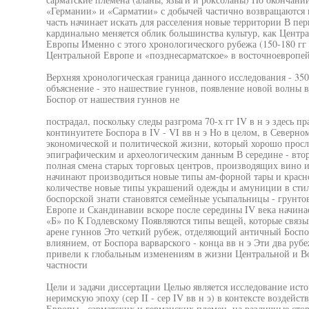
«Германии» и «Сарматии» с добычей частично возвращаются н
часть начинает искать для расселения новые территории В пери
кардинально меняется облик большинства культур, как Центр
Европы Именно с этого хронологического рубежа (150-180 гг 
Центральной Европе и «позднесарматское» в восточноевропей
Верхняя хронологическая граница данного исследования - 350
объяснение - это нашествие гуннов, появление новой волны 
Боспор от нашествия гуннов не
пострадал, поскольку следы разгрома 70-х гг IV в н э здесь 
континуитете Боспора в IV - VI вв н э Но в целом, в Северн
экономической и политической жизни, который хорошо просл
эпиграфическим и археологическим данным В середине - вто
полная смена старых торговых центров, производящих вино и 
начинают производиться новые типы ам-форной тары и красн
количестве новые типы украшений одежды и амуниции в сти
боспорской знати становятся семейные усыпальницы - грунто
Европе и Скандинавии вскоре после середины IV века начина
«Б» по К Годлевскому Появляются типы вещей, которые связы
арене гуннов Это четкий рубеж, отделяющий античный Босп
влиянием, от Боспора варварского - конца вв н э Эти два рубеж
привели к глобальным изменениям в жизни Центральной и Во
частности
Цели и задачи диссертации Целью является исследование исто
неримскую эпоху (сер II - сер IV вв н э) в контексте воздей
Европы - сарматских и германских племен, на различные сто