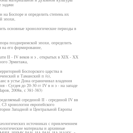
 задачи
 на Боспоре и определить степень их
й эпохи,
ить основные хронологические периоды в
пора позднеримской эпохи, определить
 на его формирование,
и II - IV веков н э , открытых в XIX - XX
ного Эрмитажа,
ерриторией Боспорского царства в
рченский и Таманский п /о),
аис в устье Дона ограничивал владения
 - Сугдея до 20-30 гг IV в н э - на западе
аров, 2008в, с 381-383)
еделяемый серединой II - серединой IV вв
b, СЗ хронологии европейского
стории Западной и Центральной Европы
хеологических источниках с привлечением
ологические материалы и архивные
, ГМИИ, ИИМК РАН, ИА РАН, ИА НАНУ, а