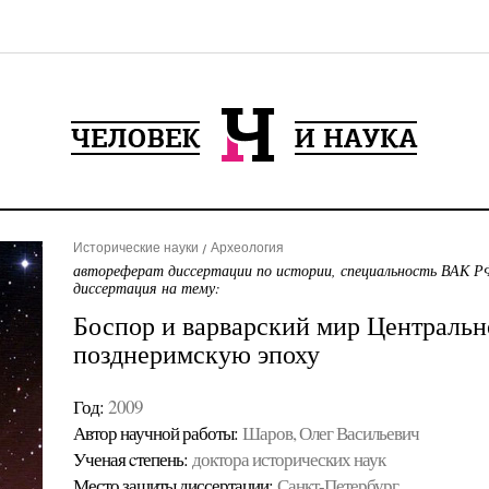
Исторические науки
Археология
автореферат диссертации по истории, специальность ВАК РФ
диссертация на тему:
Боспор и варварский мир Центральн
позднеримскую эпоху
Год:
2009
Автор научной работы:
Шаров, Олег Васильевич
Ученая cтепень:
доктора исторических наук
Место защиты диссертации:
Санкт-Петербург