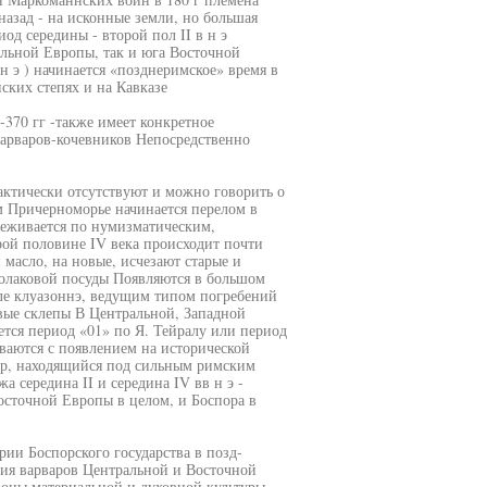
азад - на исконные земли, но большая
од середины - второй пол II в н э
альной Европы, так и юга Восточной
н э ) начинается «позднеримское» время в
ских степях и на Кавказе
-370 гг -также имеет конкретное
варваров-кочевников Непосредственно
практически отсутствуют и можно говорить о
ом Причерноморье начинается перелом в
еживается по нумизматическим,
рой половине IV века происходит почти
масло, на новые, исчезают старые и
олаковой посуды Появляются в большом
ле клуазоннэ, ведущим типом погребений
вые склепы В Центральной, Западной
ется период «01» по Я. Тейралу или период
ваются с появлением на исторической
ор, находящийся под сильным римским
а середина II и середина IV вв н э -
сточной Европы в целом, и Боспора в
рии Боспорского государства в позд-
ствия варваров Центральной и Восточной
роны материальной и духовной культуры