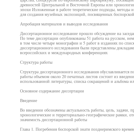
древностей Центральной и Восточной Европы или хронологи
эпохи Изложенные в работе теоретические подходы, методы и
для создания музейных экспозиций, посвященных боспорской
Апробация материалов и выводов исследования
Диссертационное исследование прошло обсуждение на засед
По теме диссертации опубликованы 51 работа на русском, не
в том числе четыре монографии и 5 работ в изданиях по сп
диссертационного исследования были представлены докладам
всероссийских и международных конференциях
Структура работы
Структура диссертационного исследования обуславливается п
работы объемом около 20 печатных листов состоит из введения
использованной литературы, списка сокращений и альбома и
Основное содержание диссертации
Введение
Во введении обозначены актуальность работы, цель, задачи, п
хронологические и территориально-географические рамки, от
значимость диссертационной работы
Глава 1. Погребения боспорской знати позднеримского време