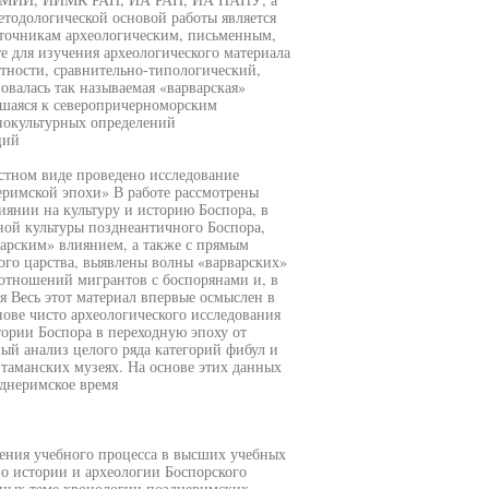
етодологической основой работы является
точникам археологическим, письменным,
 для изучения археологического материала
тности, сравнительно-типологический,
овалась так называемая «варварская»
вшаяся к северопричерноморским
нокультурных определений
ций
стном виде проведено исследование
еримской эпохи» В работе рассмотрены
иянии на культуру и историю Боспора, в
ной культуры позднеантичного Боспора,
арским» влиянием, а также с прямым
ого царства, выявлены волны «варварских»
отношений мигрантов с боспорянами и, в
я Весь этот материал впервые осмыслен в
нове чисто археологического исследования
ории Боспора в переходную эпоху от
ый анализ целого ряда категорий фибул и
 таманских музеях. На основе этих данных
зднеримское время
ления учебного процесса в высших учебных
по истории и археологии Боспорского
нных теме хронологии позднеримских