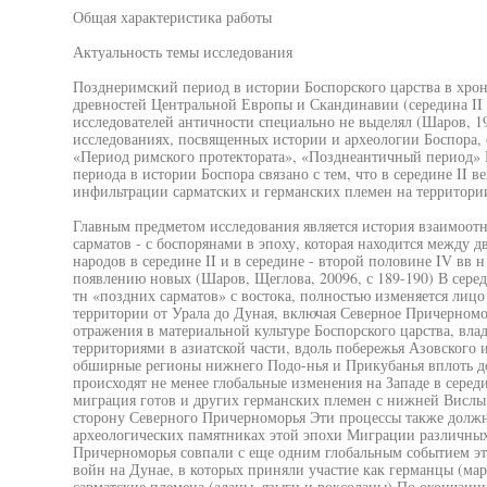
Общая характеристика работы
Актуальность темы исследования
Позднеримский период в истории Боспорского царства в хрон
древностей Центральной Европы и Скандинавии (середина II -
исследователей античности специально не выделял (Шаров, 199
исследованиях, посвященных истории и археологии Боспора, о
«Период римского протектората», «Позднеантичный период»
периода в истории Боспора связано с тем, что в середине II в
инфильтрации сарматских и германских племен на территори
Главным предметом исследования является история взаимоот
сарматов - с боспорянами в эпоху, которая находится между
народов в середине II и в середине - второй половине IV вв н
появлению новых (Шаров, Щеглова, 20096, с 189-190) В серед
тн «поздних сарматов» с востока, полностью изменяется лиц
территории от Урала до Дуная, включая Северное Причерномо
отражения в материальной культуре Боспорского царства, вла
территориями в азиатской части, вдоль побережья Азовского
обширные регионы нижнего Подо-нья и Прикубанья вплоть до 
происходят не менее глобальные изменения на Западе в середи
миграция готов и других германских племен с нижней Вислы н
сторону Северного Причерноморья Эти процессы также долж
археологических памятниках этой эпохи Миграции различных
Причерноморья совпали с еще одним глобальным событием эт
войн на Дунае, в которых приняли участие как германцы (мар
сарматские племена (аланы, языги и роксоланы) По окончани