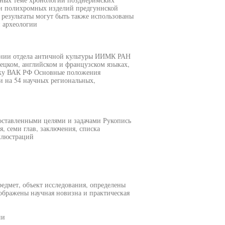
и полихромных изделий предгуннской
 результаты могут быть также использованы
 археологии
ании отдела античной культуры ИИМК РАН
мецком, английском и французском языках,
иску ВАК РФ Основные положения
и на 54 научных региональных,
оставленными целями и задачами Рукопись
, семи глав, заключения, списка
ллюстраций
редмет, объект исследования, определены
ображены научная новизна и практическая
ни