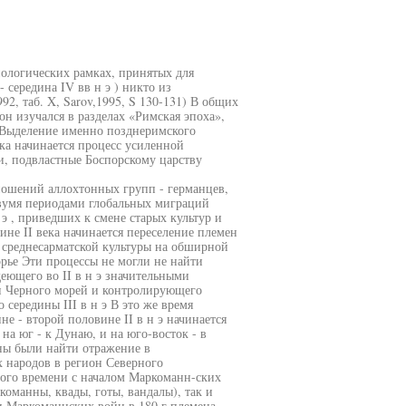
ологических рамках, принятых для
 середина IV вв н э ) никто из
2, таб. X, Sarov,1995, S 130-131) В общих
н изучался в разделах «Римская эпоха»,
 Выделение именно позднеримского
ека начинается процесс усиленной
и, подвластные Боспорскому царству
ношений аллохтонных групп - германцев,
 двумя периодами глобальных миграций
 э , приведших к смене старых культур и
ине II века начинается переселение племен
о среднесарматской культуры на обширной
рье Эти процессы не могли не найти
деющего во II в н э значительными
 и Черного морей и контролирующего
середины III в н э В это же время
не - второй половине II в н э начинается
а юг - к Дунаю, и на юго-восток - в
ны были найти отражение в
 народов в регион Северного
ого времени с началом Маркоманн-ских
команны, квады, готы, вандалы), так и
и Маркоманнских войн в 180 г племена