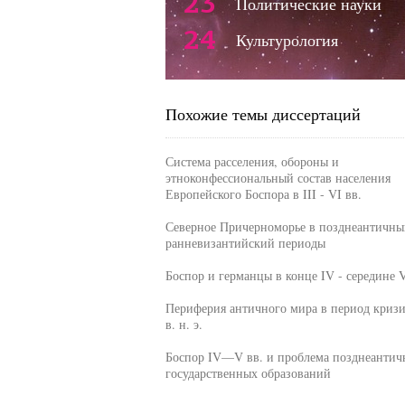
23
Политические науки
24
Культурология
Похожие темы диссертаций
Система расселения, обороны и
этноконфессиональный состав населения
Европейского Боспора в III - VI вв.
Северное Причерноморье в позднеантичны
ранневизантийский периоды
Боспор и германцы в конце IV - середине V
Периферия античного мира в период кризис
в. н. э.
Боспор IV—V вв. и проблема позднеантич
государственных образований