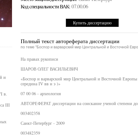
Код cпециальности ВАК:
07.00.06
Купить диссертацию
Полный текст автореферата диссертации
по теме "Боспор и варварский мир Центральной и Восточной Евр
На правах рукописи
ШАРОВ ОЛЕГ ВАСИЛЬЕВИЧ
й и
«Боспор и варварский мир Центральной и Восточной Европы в
середина IV вв н э )»
07 00 06 - археология
I в.
АВТОРЕФЕРАТ диссертации на соискание ученой степени док
а III
003402358
ных
Санкт-Петербург - 2009
003482359