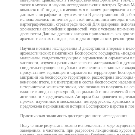
также в музеях и научно-исследовательских центрах Крыма М
комплексный подход к имеющимся в нашем распоряжении ис
данным эпиграфики и нумизматики В диссертационной работе
использовались типичные для этой дисциплины методы, в час
картографический, стратиграфический Для датировки использ
хронология европейских древностей, уже с успехом применя
древностям Данные древних авторов привлекались как для эт
археологических находок, так и для исторических реконструк
Научная новизна исследования В диссертации впервые в цело
археологических памятников Боспорского государства «поздн
материалы, свидетельствующие о германском и сарматском вл
частности, изучены различные аспекты материальной и духов
свидетельствующие о глубоких изменениях связанных с «варв
присутствием германцев и сарматов на террритории Боспорск
миграций на боспорскую территорию, рассмотрена эволюция 
конечном итоге, их интеграция в состав боспорского населени
историческом контексте эпохи, что позволило получить на ос
важные выводы о культурной, социальной и политической ист
античности к средневековью. Автором был проведен тщательн
пряжек, изученных в московских, петербургских, крымских и
предложена периодизация истории Боспорского царства в по
Практическая значимость диссертационного исследования
Полученные результаты можно использовать в ходе осуществ
заведениях, в частности, при разработке лекционных курсов 
царства, спецкурсов по европейскому Барбарикуму, посвяще