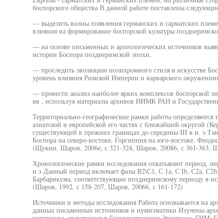
боспорского общества В данной работе поставлены следующие
— выделить волны появления германских и сарматских племен
влияния на формирование боспорской культуры позднеримско
— на основе письменных и археологических источников выяв
истории Боспора позднеримской эпохи,
— проследить эволюцию полихромного стиля в искусстве Бос
уровень влияния Римской Империи и варварского окружениия
— провести анализ наиболее ярких комплексов боспорской знат
вв , используя материалы архивов ИИМК РАН и Государствен
Территориально-географические рамки работы определяются т
азиатской и европейской его частях с ближайшей округой (Ке
существующей в прежних границах до середины III в н. э Тан
Боспора на северо-востоке, Горгиппия на юго-востоке, Феодосия
(Щукин, Шаров, 2006е, с 321-324, Шаров, 20086, с 361-363, Ш
Хронологические рамки исследования охватывают период, опр
н э Данный период включает фазы В2\С1, С 1а, С Ib, С2а, C2
Барбарикума, соответствующие позднеримскому периоду в и
(Шаров, 1992, с 158-207, Шаров, 20066, с 161-172)
Источники и методы исследования Работа основывается на ар
данных письменных источников и нумизматики Изучены архе
материалы, хранящиеся в Государственном Эрмитаже, ГИМ