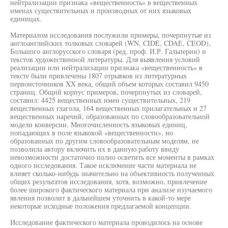
нейтрализации признака «вещественность» в вещественных
именах существительных и производных от них языковых
единицах.
Материалом исследования послужили примеры, почерпнутые из
англоанглийских толковых словарей (WN, CIDE, CDAE, CEOD),
Большого англорусского словаря (ред. проф. И.Р. Гальперин) и
текстов художественной литературы. Для выявления условий
реализации или нейтрализации признака «вещественность» в
тексте были привлечены 1807 отрывков из литературных
первоисточников XX века, общий объем которых составил 9450
страниц. Общий корпус примеров, почерпнутых из словарей,
составил: 4425 вещественных имен существительных, 219
вещественных глагола, 164 вещественных прилагательных и 27
вещественных наречий, образованных по словообразовательной
модели конверсии. Многочисленность языковых единиц,
попадающих в поле языковой «вещественности», но
образованных по другим словообразовательным моделям, не
позволила автору включить их в данную работу ввиду
невозможности достаточно полно осветить все моменты в рамках
одного исследования. Такое исключение части материала не
влияет сколько-нибудь значительно на объективность полученных
общих результатов исследования, хотя, возможно, привлечение
более широкого фактического материала при анализе изучаемого
явления позволит в дальнейшем уточнить в какой-то мере
некоторые исходные положения предлагаемой концепции.
Исследование фактического материала проводилось на основе