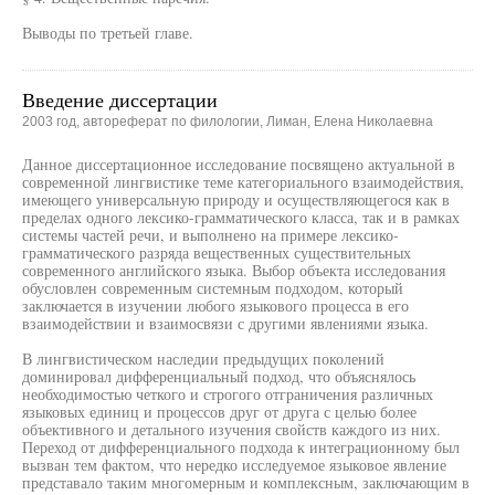
Выводы по третьей главе.
Введение диссертации
2003 год, автореферат по филологии, Лиман, Елена Николаевна
Данное диссертационное исследование посвящено актуальной в
современной лингвистике теме категориального взаимодействия,
имеющего универсальную природу и осуществляющегося как в
пределах одного лексико-грамматического класса, так и в рамках
системы частей речи, и выполнено на примере лексико-
грамматического разряда вещественных существительных
современного английского языка. Выбор объекта исследования
обусловлен современным системным подходом, который
заключается в изучении любого языкового процесса в его
взаимодействии и взаимосвязи с другими явлениями языка.
В лингвистическом наследии предыдущих поколений
доминировал дифференциальный подход, что объяснялось
необходимостью четкого и строгого отграничения различных
языковых единиц и процессов друг от друга с целью более
объективного и детального изучения свойств каждого из них.
Переход от дифференциального подхода к интеграционному был
вызван тем фактом, что нередко исследуемое языковое явление
представало таким многомерным и комплексным, заключающим в