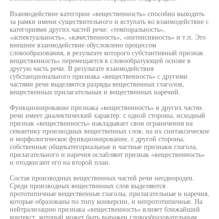
Взаимодействие категории «вещественность» способно выходить
за рамки имени существительного и вступать во взаимодействие с
категориями других частей речи: «темпоральность»,
«аспектуальность», «качественность», «интенсивность» и т.п. Это
внешнее взаимодействие обусловлено процессом
словообразования, в результате которого субстантивный признак
вещественность» перемещается в словообразующей основе в
другую часть речи. В результате взаимодействия
субстанционального признака «вещественность» с другими
частями речи выделяются разряды вещественных глаголов,
вещественных прилагательных и вещественных наречий.
Функционирование признака «вещественность» в других частях
речи имеет диалектический характер: с одной стороны, исходный
признак «вещественность» накладывает свои ограничения на
семантику производных вещественных слов, на их синтаксическое
и морфологическое функционирование, с другой стороны,
собственные общекатегориальные и частные признаки глагола,
прилагательного и наречия ослабляют признак «вещественность»
и отодвигают его на второй план.
Состав производных вещественных частей речи неоднороден.
Среди производных вещественных слов выделяются
прототипичные вещественные глаголы, прилагательные и наречия,
которые образованы по типу конверсии, и непрототипичные. На
нейтрализацию признака «вещественность» влияет ближайший
контекст, который может быть выражен словообразовательным