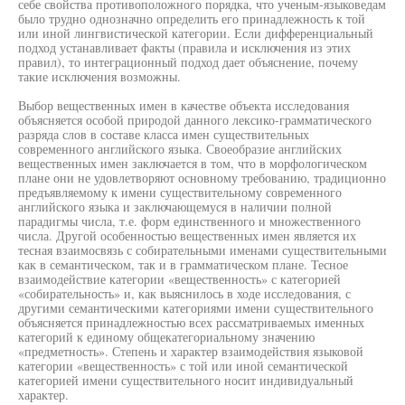
себе свойства противоположного порядка, что ученым-языковедам
было трудно однозначно определить его принадлежность к той
или иной лингвистической категории. Если дифференциальный
подход устанавливает факты (правила и исключения из этих
правил), то интеграционный подход дает объяснение, почему
такие исключения возможны.
Выбор вещественных имен в качестве объекта исследования
объясняется особой природой данного лексико-грамматического
разряда слов в составе класса имен существительных
современного английского языка. Своеобразие английских
вещественных имен заключается в том, что в морфологическом
плане они не удовлетворяют основному требованию, традиционно
предъявляемому к имени существительному современного
английского языка и заключающемуся в наличии полной
парадигмы числа, т.е. форм единственного и множественного
числа. Другой особенностью вещественных имен является их
тесная взаимосвязь с собирательными именами существительными
как в семантическом, так и в грамматическом плане. Тесное
взаимодействие категории «вещественность» с категорией
«собирательность» и, как выяснилось в ходе исследования, с
другими семантическими категориями имени существительного
объясняется принадлежностью всех рассматриваемых именных
категорий к единому общекатегориальному значению
«предметность». Степень и характер взаимодействия языковой
категории «вещественность» с той или иной семантической
категорией имени существительного носит индивидуальный
характер.