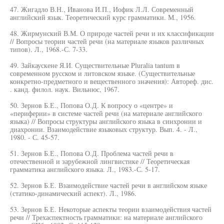
47. Жигадло В.Н., Иванова И.П., Иофик Л.Л. Современный
английский язык. Теоретический курс грамматики. М., 1956.
48. Жирмунский В.М. О природе частей речи и их классификации
// Вопросы теории частей речи (на материале языков различных
типов). Л., 1968.-С. 7-33.
49. Зайкаускене Я.И. Существительные Pluralia tantum в
современном русском и литовском языке. (Существительные
конкретно-предметного и вещественного значения): Автореф. дис.
. канд. филол. наук. Вильнюс, 1967.
50. Зернов Б.Е., Попова О.Д. К вопросу о «центре» и
«периферии» в системе частей речи (на материале английского
языка) // Вопросы структуры английского языка в синхронии и
диахронии. Взаимодействие языковых структур. Вып. 4. - Л.,
1980. - С. 45-57.
51. Зернов Б.Е., Попова О.Д. Проблема частей речи в
отечественной и зарубежной лингвистике // Теоретическая
грамматика английского языка. Л., 1983.-С. 5-17.
52. Зернов Б.Е. Взаимодействие частей речи в английском языке
(статико-динамический аспект). Л., 1986.
53. Зернов Б.Е. Некоторые аспекты теории взаимодействия частей
речи // Трехаспектность грамматики: на материале английского