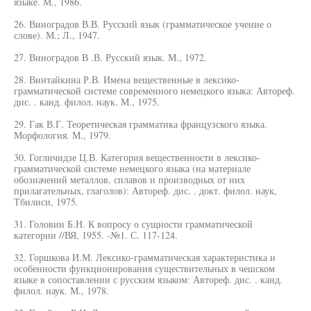
языке. М., 1986.
26. Виноградов В.В. Русский язык (грамматическое учение о
слове). М.; Л., 1947.
27. Виноградов В .В. Русский язык. М., 1972.
28. Винтайкина Р.В. Имена вещественные в лексико-
грамматической системе современного немецкого языка: Автореф.
дис. . канд. филол. наук. М., 1975.
29. Гак В.Г. Теоретическая грамматика французского языка.
Морфология. М., 1979.
30. Гогличидзе Ц.В. Категория вещественности в лексико-
грамматической системе немецкого языка (на материале
обозначений металлов, сплавов и производных от них
прилагательных, глаголов): Автореф. дис. . докт. филол. наук,
Тбилиси, 1975.
31. Головин Б.Н. К вопросу о сущности грамматической
категории //ВЯ, 1955. -№1. С. 117-124.
32. Горшкова И.М. Лексико-грамматическая характеристика и
особенности функционирования существительных в чешском
языке в сопоставлении с русским языком: Автореф. дис. . канд.
филол. наук. М., 1978.