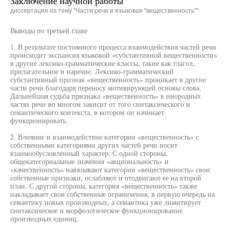
Заключение научной работы
диссертация на тему "Части речи и языковая "вещественность""
Выводы по третьей главе
1. В результате постоянного процесса взаимодействия частей речи
происходит экспансия языковой «субстантивной вещественности»
в другие лексико-грамматические классы, такие как глагол,
прилагательное и наречие. Лексико-грамматический
субстантивный признак «вещественность» проникает в другие
части речи благодаря переносу мотивирующей основы слова.
Дальнейшая судьба признака «вещественность» в инородных
частях речи во многом зависит от того синтаксического и
семантического контекста, в котором он начинает
функционировать.
2. Влияние и взаимодействие категории «вещественность» с
собственными категориями других частей речи носит
взаимообусловленный характер. С одной стороны,
общекатегориальные значения «акциональность» и
«качественность» навязывают категории «вещественность» свои
собственные признаки, ослабляют и отодвигают ее на второй
план. С другой стороны, категория «вещественность» также
накладывает свои собственные ограничения, в первую очередь на
семантику новых производных, а семантика уже лимитирует
синтаксическое и морфологическое функционирование
производных единиц.