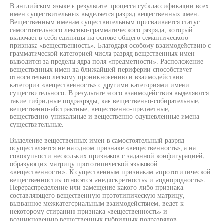
В английском языке в результате процесса субклассификации всех
имен существительных выделяется разряд вещественных имен.
Вещественным именам существительным присваивается статус
самостоятельного лексико-грамматического разряда, который
включает в себя единицы на основе общего семантического
признака «вещественность». Благодаря особому взаимодействию с
грамматической категорией числа разряд вещественных имен
выводится за пределы ядра поля «предметности». Расположение
вещественных имен на ближайшей периферии способствует
относительно легкому проникновению и взаимодействию
категории «вещественность» с другими категориями имени
существительного. В результате этого взаимодействия выделяются
такие гибридные подразряды, как вещественно-собирательные,
вещественно-абстрактные, вещественно-предметные,
вещественно-уникальные и вещественно-одушевленные имена
существительные.
Выделение вещественных имен в самостоятельный разряд
осуществляется не на одном признаке «вещественность», а на
совокупности нескольких признаков с заданной конфигурацией,
образующих матрицу прототипической языковой
«вещественности». К существенным признакам «прототипической
вещественности» относятся «недискретность» и «однородность».
Перераспределение или замещение какого-либо признака,
составляющего вещественную прототипическую матрицу,
вызванное межкатегориальным взаимодействием, ведет к
некоторому стиранию признака «вещественность» и
возникновению вещественных гибридных подразрядов.