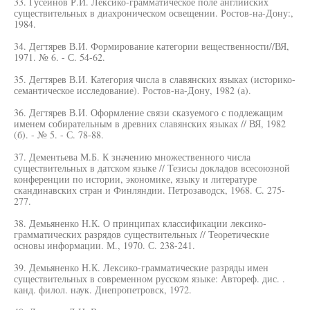
33. Гусейнов Р.И. Лексико-грамматическое поле английских
существительных в диахроническом освещении. Ростов-на-Дону:,
1984.
34. Дегтярев В.И. Формирование категории вещественности//ВЯ,
1971. № 6. - С. 54-62.
35. Дегтярев В.И. Категория числа в славянских языках (историко-
семантическое исследование). Ростов-на-Дону, 1982 (а).
36. Дегтярев В.И. Оформление связи сказуемого с подлежащим
именем собирательным в древних славянских языках // ВЯ, 1982
(б). - № 5. - С. 78-88.
37. Дементьева М.Б. К значению множественного числа
существительных в датском языке // Тезисы докладов всесоюзной
конференции по истории, экономике, языку и литературе
скандинавских стран и Финляндии. Петрозаводск, 1968. С. 275-
277.
38. Демьяненко Н.К. О принципах классификации лексико-
грамматических разрядов существительных // Теоретические
основы информации. М., 1970. С. 238-241.
39. Демьяненко Н.К. Лексико-грамматические разряды имен
существительных в современном русском языке: Автореф. дис. .
канд. филол. наук. Днепропетровск, 1972.