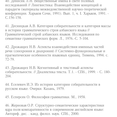
40. Денисик Л.Н. Вещественные имена в свете полевых
исследований // Лингвистика: Взаимодействие концепций и
парадигм (материалы межведомственной научно-теоретической
конференции. Харьков Сочи, 1991). Вып. 1, ч. I. Харьков, 1991. -
С.156-158.
41. Десницкая А.В. Категория собирательности и категория массы
в истории грамматического строя албанского языка //
Грамматический строй албанских языков. Исследования по
семантике грамматических форм. Л., 1976.-С. 5-104.
42. Дрожащих Н.В. Аспекты взаимодействия именных частей
речи (синхрония и диахрония) // Системно-функциональные и
прагматические особенности языковых единиц. Тюмень, 1994. с.
72-79.
43. Дрожащих Н.В. Когнитивный и текстовый аспекты
собирательности. // Диалектика текста. Т.1. - СПб., 1999. - С. 180-
204.
44. Еселевич И.Э. Из истории категории собирательности в
русском языке. Очерки. Казань, 1979.
45. Есперсен О. Философия грамматики. М., 1958.
46. Жерновая О.Р. Структурно-семантические характеристики
ядра поля компаративности в современном английском языке:
Автореф. дис. . канд. филол. наук. СПб., 2000.