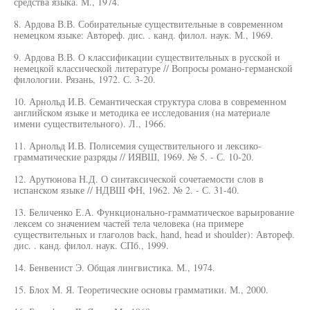
средства языка. М., 1974.
8. Ардова В.В. Собирательные существительные в современном
немецком языке: Автореф. дис. . канд. филол. наук. М., 1969.
9. Ардова В.В. О классификации существительных в русской и
немецкой классической литературе // Вопросы романо-германской
филологии. Рязань, 1972. С. 3-20.
10. Арнольд И.В. Семантическая структура слова в современном
английском языке и методика ее исследования (на материале
имени существительного). Л., 1966.
11. Арнольд И.В. Полисемия существительного и лексико-
грамматические разряды // ИЯВШ, 1969. № 5. - С. 10-20.
12. Арутюнова Н.Д. О синтаксической сочетаемости слов в
испанском языке // НДВШ ФН, 1962. № 2. - С. 31-40.
13. Беличенко Е.А. Функционально-грамматическое варьирование
лексем со значением частей тела человека (на примере
существительных и глаголов back, hand, head и shoulder): Автореф.
дис. . канд. филол. наук. СПб., 1999.
14. Бенвенист Э. Общая лингвистика. М., 1974.
15. Блох М. Я. Теоретические основы грамматики. М., 2000.