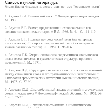
Список научной литературы
Лиман, Елена Николаевна, диссертация по теме "Германские языки"
1. Авдиев В.И. Египетский язык. // Литературная энциклопедия.
М., 1930.
2. Адмони В.Г. Размер предложения и словосочетания как
явление синтаксического строя // В Я, 1966. № 4. - С. 111-119.
3. Адмони В.Г. Полевая природа частей речи (на материале
числительных) // Вопросы теории частей речи (на материале
языков различных типов). Л., 1968. С. 98-106.
4. Алисова Т.Б. Очерки синтаксиса современного итальянского
языка (семантическая и грамматическая структура простого
предложения). М., 1971.
5. Андреев Н.Д. Структурно вероятностная типология отношений
между семантикой слова и его грамматическими категориями //
Типология грамматических категорий (Мещаниновские чтения).
М., 1975. С. 77-90.
6. Апресян Ю.Д. Дистрибутивный анализ значений и структурные
семантические поля // Лексикографический сборник. М., 1962. №
5. - С. 52-72.
7. Апресян Ю.Д. Лексическая семантика. Синонимические