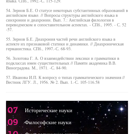
языка. СПб., 1992.-С. 115-129.
54. Зернов Б.Е. О статусе некоторых субстантивных образований в
английском языке. // Вопросы структуры английского языка в
синхронии и диахронии. Вып. 7.: Английская филология в
переводческом и сопоставительном аспектах. - СПб., 1995. - С. 52
-57.
55. Зернов Б.Е. Диахрония частей речи английского языка в
аспекте их признаковой статики и динамики. // Диахроническая
германистика. СПб., 1997.-С. 68-93.
56. Золотова Г. А. О взаимодействии лексики и грамматики в
подклассах имен существительных // Памяти академика В.В.
Виноградова. М., 1971. -С. 84-90.
57. Иванова И.П. К вопросу о типах грамматического значения //
Вестник ЛГУ. Л., 1956. № 2. Вып. 1.-С. 105-116.58
07
Исторические науки
09
Философские науки