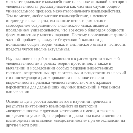
межкатегориальное взаимодействие на основе языковой категории
«вещественность» рассматривается как частный случай общего
универсального процесса межкатегориального взаимодействия.
Тем не менее, любое частное взаимодействие, имеющее
индивидуальные черты, вызванные неповторимостью и
своеобразием современного английского языка, является
проявлением универсального, что возможно благодаря общности
форм мышления у многих народов. Поэтому исследование данной
частной проблемы, ввиду ее безусловной важности для
понимания общей теории языка, и английского языка в частности,
представляется вполне актуальным.
Научная новизна работы заключается в рассмотрении языковой
«вещественности» в рамках теории прототипов, а также в
выявлении и исследовании особых разрядов вещественных
глаголов, вещественных прилагательных и вещественных наречий
с их последующим ранжированием на основе степени
выраженности признака «вещественность», что открывает
перспективы для дальнейших научных изысканий в указанном
направлении.
Основная цель работы заключается в изучении процесса и
результата внутреннего взаимодействия категории
«вещественность» с другими категориями имени, а также в
определении условий, специфики и диапазона охвата внешнего
взаимодействия языковой «вещественности» при ее экспансии на
другие части речи.