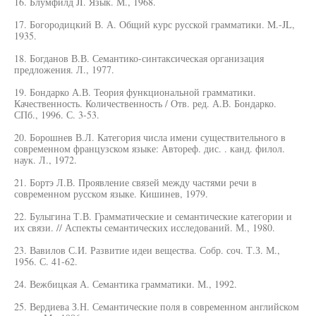
16. Блумфилд JI. Язык. М., 1968.
17. Богородицкий В. А. Общий курс русской грамматики. M.-JL,
1935.
18. Богданов В.В. Семантико-синтаксическая организация
предложения. Л., 1977.
19. Бондарко А.В. Теория функциональной грамматики.
Качественность. Количественность / Отв. ред. А.В. Бондарко.
СПб., 1996. С. 3-53.
20. Борошнев В.Л. Категория числа имени существительного в
современном французском языке: Автореф. дис. . канд. филол.
наук. Л., 1972.
21. Бортэ Л.В. Проявление связей между частями речи в
современном русском языке. Кишинев, 1979.
22. Булыгина Т.В. Грамматические и семантические категории и
их связи. // Аспекты семантических исследований. М., 1980.
23. Вавилов С.И. Развитие идеи вещества. Собр. соч. Т.З. М.,
1956. С. 41-62.
24. Вежбицкая А. Семантика грамматики. М., 1992.
25. Вердиева З.Н. Семантические поля в современном английском