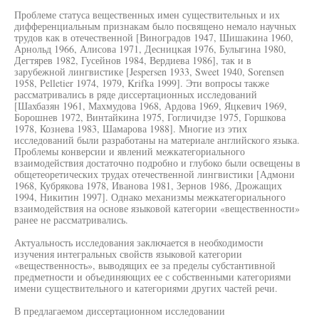
Проблеме статуса вещественных имен существительных и их
дифференциальным признакам было посвящено немало научных
трудов как в отечественной [Виноградов 1947, Шишакина 1960,
Арнольд 1966, Алисова 1971, Десницкая 1976, Булыгина 1980,
Дегтярев 1982, Гусейнов 1984, Вердиева 1986], так и в
зарубежной лингвистике [Jespersen 1933, Sweet 1940, Sorensen
1958, Pelletier 1974, 1979, Krifka 1999]. Эти вопросы также
рассматривались в ряде диссертационных исследований
[Шахбазян 1961, Махмудова 1968, Ардова 1969, Яцкевич 1969,
Борошнев 1972, Винтайкина 1975, Гогличидзе 1975, Горшкова
1978, Кознева 1983, Шамарова 1988]. Многие из этих
исследований были разработаны на материале английского языка.
Проблемы конверсии и явлений межкатегориального
взаимодействия достаточно подробно и глубоко были освещены в
общетеоретических трудах отечественной лингвистики [Адмони
1968, Кубрякова 1978, Иванова 1981, Зернов 1986, Дрожащих
1994, Никитин 1997]. Однако механизмы межкатегориального
взаимодействия на основе языковой категории «вещественности»
ранее не рассматривались.
Актуальность исследования заключается в необходимости
изучения интегральных свойств языковой категории
«вещественность», выводящих ее за пределы субстантивной
предметности и объединяющих ее с собственными категориями
имени существительного и категориями других частей речи.
В предлагаемом диссертационном исследовании