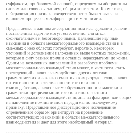
суффиксом, прибавляемой основой, определяемым абстрактным
словом или словосочетанием, общим контекстом. Кроме того,
нейтрализация признака «вещественность» бывает вызвана
влиянием процессов метафоризации и метонимии.
Предлагаемые в данном диссертационном исследовании решения
поставленных задач не могут, естественно, считаться
окончательными и безоговорочными. Дальнейшие научные
изыскания в области межкатегориального взаимодействия и в
смежных с нею областях потребуют, вероятно, некоторых
уточнений и дополнений изложенных выше частных положений,
которые в силу разных причин остались нераскрытыми до конца.
Одним из возможных направлений в разработке проблемы
межкатегориального взаимодействия может, в частности, стать
последующий анализ взаимодействия других лексико-
грамматических и лексико-семантических разрядов слов, анализ
интенсивности и разветвленности того или иного
взаимодействия, анализ взаимообусловленности семантики и
грамматики при реализации того или иного частного
межкатегориального взаимодействия, анализ факторов, влияющих
на наполнение номинативной парадигмы по исследуемому
признаку. Представленное диссертационное исследование
определенным образом ориентирует на проведение
соответствующих изысканий в области межкатегориального
взаимодействия и дает для этого необходимый материал.