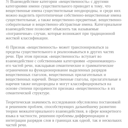
3) Взаимодействие категории «вещественность» с другими
категориями имени существительного приводит к тому, что
вещественные имена существительные неоднородны, и среди них
можно выделить прототипичные собственно-вещественные имена
существительные, а также вещественно-предметные, вещественно-
собирательные и вещественно-абстрактные имена. Категориальное
взаимодействие позволяет объяснить так называемые
«пограничные» случаи, которые возникают при традиционной
жесткой классификации.
4) Признак «вещественность» может транспонироваться за
пределы существительного и реализовываться в других частях
речи. При этом признак «вещественность» вступает во
взаимодействие с собственными категориями «принимающих»
его частей речи, накладывая семантические и грамматические
ограничения на функционирование выделенных разрядов
вещественных глаголов, вещественных прилагательных и
вещественных наречий. Вещественные глаголы, прилагательные и
наречия также неоднородны и могут классифицироваться на
основе степени прозрачности признака «вещественность» в их
семантической структуре.
Теоретическая значимость исследования обусловлена постановкой
и решением проблем, способствующих дальнейшему развитию
теории межкатегориального взаимодействия, в сфере конкретного
языка в частности, решению проблемы дифференциации и
интеграции разрядов слов в границах как одной, так и нескольких
частей речи.