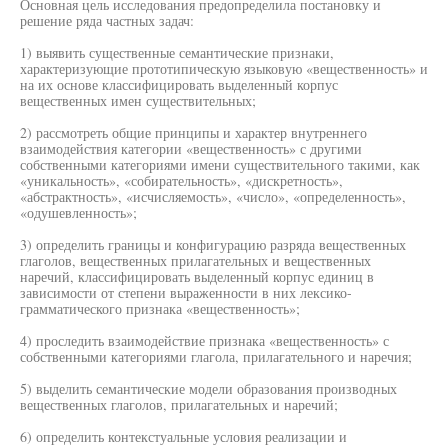
Основная цель исследования предопределила постановку и
решение ряда частных задач:
1) выявить существенные семантические признаки,
характеризующие прототипическую языковую «вещественность» и
на их основе классифицировать выделенный корпус
вещественных имен существительных;
2) рассмотреть общие принципы и характер внутреннего
взаимодействия категории «вещественность» с другими
собственными категориями имени существительного такими, как
«уникальность», «собирательность», «дискретность»,
«абстрактность», «исчисляемость», «число», «определенность»,
«одушевленность»;
3) определить границы и конфигурацию разряда вещественных
глаголов, вещественных прилагательных и вещественных
наречий, классифицировать выделенный корпус единиц в
зависимости от степени выраженности в них лексико-
грамматического признака «вещественность»;
4) проследить взаимодействие признака «вещественность» с
собственными категориями глагола, прилагательного и наречия;
5) выделить семантические модели образования производных
вещественных глаголов, прилагательных и наречий;
6) определить контекстуальные условия реализации и