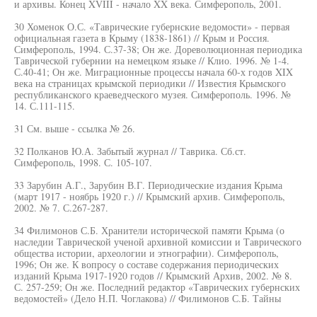
и архивы. Конец XVIII - начало XX века. Симферополь, 2001.
30 Хоменок О.С. «Таврические губернские ведомости» - первая
официальная газета в Крыму (1838-1861) // Крым и Россия.
Симферополь, 1994. С.37-38; Он же. Дореволюционная периодика
Таврической губернии на немецком языке // Клио. 1996. № 1-4.
С.40-41; Он же. Миграционные процессы начала 60-х годов XIX
века на страницах крымской периодики // Известия Крымского
республиканского краеведческого музея. Симферополь. 1996. №
14. С.111-115.
31 См. выше - ссылка № 26.
32 Полканов Ю.А. Забытый журнал // Таврика. Сб.ст.
Симферополь, 1998. С. 105-107.
33 Зарубин А.Г., Зарубин В.Г. Периодические издания Крыма
(март 1917 - ноябрь 1920 г.) // Крымский архив. Симферополь,
2002. № 7. С.267-287.
34 Филимонов С.Б. Хранители исторической памяти Крыма (о
наследии Таврической ученой архивной комиссии и Таврического
общества истории, археологии и этнографии). Симферополь,
1996; Он же. К вопросу о составе содержания периодических
изданий Крыма 1917-1920 годов // Крымский Архив, 2002. № 8.
С. 257-259; Он же. Последний редактор «Таврических губернских
ведомостей» (Дело Н.П. Чоглакова) // Филимонов С.Б. Тайны