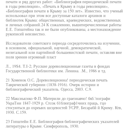
печати и ряд других работ: «Библиография периодической печати
в годы революции», «Печать в Крыму в годы революции»,
«Библиография печати в Крыму за 150 лет». Известно, что ученый
использовал при этом все доступные каталоги архивов и
библиотек Крыма: общественных, краеведческих, ведомственных
и личных собраний.24 К сожалению, вышеперечисленные работы
Е.Е. Гопштейна так и не были опубликованы, а местонахождение
рукописей неизвестно.
Исследователи советского периода сосредоточились на изучении,
в основном, официальной, научной, демократической,
нелегальной или партийной большевистской печати, оставляя вне
поля зрения огромный пласт
Л., 19S4. T.I-2; Русские дореволюционные газеты в фондах
Государственной библиотеки им. Ленина. .М., 1986 и тд.
21 Хоменок О.С. Дореволюционна! периодическая печать
Таврической губернии (1838-1916). Очерк истории и
библиографический указатель. Одесса, 2003. С.9.
22 Максиыснко Ф.П. Материли до граезнавчо! бхб.'пографи
УкраТни 1847-1929 р. Стсок б1блюграф1чних праць, гцо
стосуються до охреыих шсцевостей УСРР, Бесарабй й Криму. Ктв,
1930. С.159.
23 Гопштейн Е.Е. Библиография библиографических указателей
литературы о Крыме. Симферополь, 1930.