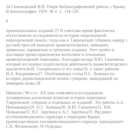
24 Симоновский В.В. Очерк библиографической работы » Крыму
II Библиография. 1929. № 4. С. 118-120.
8
провинциальных изданий.25 В советское время фактически
отсутствовали исследования по истории национальной
периодической печати, тогда как в Таврической губернии наряду с
русской прессой выходили крымскотатарские, немецкие,
армянские, караимские и греческие издания. Этот пробел в
настоящее время практически восполнен в отношении
крымскотатарской периодики, благодаря вкладу В.Ю. Ганкевича,
который исследовал издательскую деятельность крымскотатарского
просветителя И. Гаспринского и его семьи26, а также работам
И.А. Богдановича27. Опубликована статья О.С. Хоменка по
истории дореволюционной печати губернии, выходившей на
немецком языке.28
Начиная с 90-х гг. XX века появляются исследования,
посвященные различным аспектам истории периодики
Таврической губернии и отдельных ее изданий. Это работы A.A.
Непомнящих29, О.С. Хоменка30, В.Ю. Ганкевича31, ЮА.
Полканова32, В.Г. Зарубина и А.Г. Зарубина33. Ряд работ
источниковедческого характера о периодике Крыма,
преимущественно послереволюционного периода, принадлежит
С.Б. Филимонову.34 Отдельно