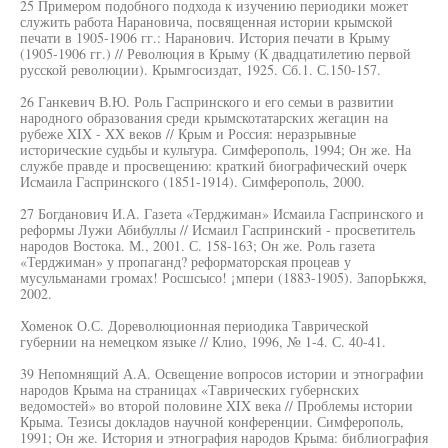
25 Примером подобного подхода к изучению периодики может
служить работа Нарановича, посвященная истории крымской
печати в 1905-1906 гг.: Наранович. История печати в Крыму
(1905-1906 гг.) // Революция в Крыму (К двадцатилетию первой
русской революции). Крымгосиздат, 1925. Сб.1. С.150-157.
26 Ганкевич В.Ю. Роль Гаспринского и его семьи в развитии
народного образования среди крымскотатарских жегацин на
рубеже XIX - XX веков // Крым и Россия: неразрывные
исторические судьбы и культура. Симферополь, 1994; Он же. На
службе правде и просвещению: краткий биографический очерк
Исмаила Гаспринского (1851-1914). Симферополь, 2000.
27 Богданович И.А. Газета «Терджиман» Исмаила Гаспринского и
реформы Лужи Абибуллы // Исмаил Гаспринский - просветитель
народов Востока. М., 2001. С. 158-163; Он же. Роль газета
«Терджиман» у пропаганд? реформаторская процеав у
мусульманами громах! Росшсысо! ¡мпери (1883-1905). ЗапорЬкжя,
2002.
Хоменок О.С. Дореволюционная периодика Таврической
губернии на немецком языке // Клио, 1996, № 1-4. С. 40-41.
39 Непомнящий А.А. Освещение вопросов истории и этнографии
народов Крыма на страницах «Таврических губернских
ведомостей» во второй половине XIX века // Проблемы истории
Крыма. Тезисы докладов научной конференции. Симферополь,
1991; Он же. История и этнография народов Крыма: библиография