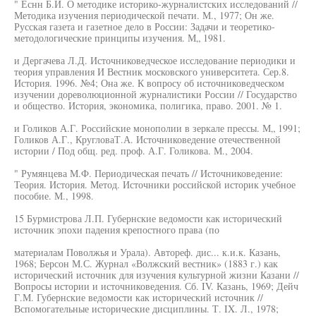
" Еснн Б.И. О методике историко-журналистских исследований //
Методика изучения периодической печати. М., 1977; Он же.
Русская газета и газетное дело в России: Задачи и теоретико-
методологические принципы изучения. М„ 1981.
и Дергачева Л.Д. Источниковедческое исследование периодики и
теория управления И Вестник московского университета. Сер.8.
История. 1996. №4; Она же. К вопросу об источниковедческом
изучении дореволюционной журналистики России // Государство
и общество. История, экономика, полигика, право. 2001. № 1.
и Голиков А.Г. Российские монополии в зеркале прессы. М„ 1991;
Голиков А.Г., КругловаТ.А. Источниковедение отечественной
истории / Под общ. ред. проф. А.Г. Голикова. М., 2004.
" Румянцева М.Ф. Периодическая печать // Источниковедение:
Теория. История. Метод. Источники российской историк учебное
пособие. М., 1998.
15 Бурмистрова Л.П. Губернские ведомости как исторический
источник эпохи падения крепостного права (по
материалам Поволжья и Урала). Автореф. дис... к.и.к. Казань,
1968; Берсон М.С. Журнал «Волжский вестник» (1883 г.) как
исторический источник для изучения культурной жизни Казани //
Вопросы истории и источниковедения. Сб. IV. Казань, 1969; Дейч
Г.М. Губернские ведомости как исторический источник //
Вспомогательные исторические дисциплины. Т. IX. Л., 1978;