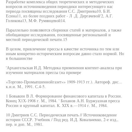
Разработке комплекса общих теоретических и методических
вопросов источниковедения периодики интересующего нас
периода посвящены исследования С.С. Дмитриева10, Б.И.
Есина11, из более поздних работ - Л .Д. Дергачевой'2, А.Г.
Голикова13, М.Ф. Румянцевой14.
Параллельно появляются сборники статей и материалов, а также
обобщающие исследования, посвященные региональной и
местной периодической печати.15
В целом, привлечение прессы в качестве источника по тем или
иным конкретно-историческим вопросам давно стало нормой. Но
в большинстве
'Архангельская И.Д. Методика применения контент-анализа при
изучении материалов прессы (на примере
«Торгово-Промыпшеннойгазет«» 1909-1913 гг.). Автореф. дис...
к.и.н. М., 1991. С.4-5.
1 Бовыкин В Л. Формирование финансового капитала в России.
Конец Х1Х-1908 г. М., 1984. ' Боханов А.Н. Буржуазная пресса
России и крупный капитал. К. XIX в.—1914 г. М., 1984.
10 Дмитриев С.С. Периодическая печать // Источниковедение
истории СССР. Учебник / Под ред. И.Д. Ковальчекко, 2-е изд.,
пер. и доп. М., 1981.