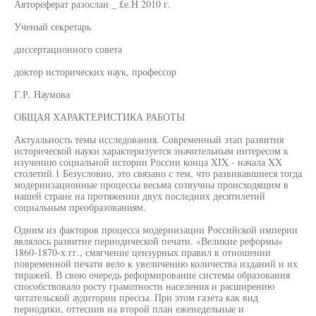
Автореферат разослан _ £е.Н 2010 г.
Ученый секретарь
диссертационного совета
доктор исторических наук, профессор
Г.Р. Наумова
ОБЩАЯ ХАРАКТЕРИСТИКА РАБОТЫ
Актуальность темы исследования. Современный этап развития
исторической науки характеризуется значительным интересом к
изучению социальной истории России конца XIX - начала XX
столетий.1 Безусловно, это связано с тем, что развивавшиеся тогда
модернизационные процессы весьма созвучны происходящим в
нашей стране на протяжении двух последних десятилетий
социальным преобразованиям.
Одним из факторов процесса модернизации Российской империи
являлось развитие периодической печати. «Великие реформы»
1860-1870-х гг., смягчение цензурных правил в отношении
повременной печати вело к увеличению количества изданий и их
тиражей. В свою очередь реформирование системы образования
способствовало росту грамотности населения и расширению
читательской аудитории прессы. При этом газета как вид
периодики, оттеснив на второй план еженедельные и