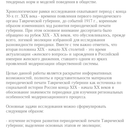
тендерных норм и моделей поведения в обществе.
Хронологические рамки исследования охватывают период с конца
30-х гг. XIX века - времени появления первого периодического
органа Таврической губернии, до событий 1917 г., коренным
образом изменивших ход развития периодической печати
губернии. При этом основное внимание диссертанта было
обращено на рубеж XIX - XX веков, что обусловливалось, прежде
всего, логикой эволюции избранной для исследования
разновидности периодики. Вместе с тем важно отметить, что
вторая половина XIX - начало XX столетий - это время
актуализации «женского вопроса» и зарождения в Российской
империи женского движения, ставшего одним из ярких
проявлений модернизации общественной системы.
Целью данной работы является раскрытие информативных
возможностей, полноты и представительности материалов
периодической печати Таврической губернии как источника по
социальной истории России конца XIX - начала XX веков я
обоснование значимости периодики для изучения региональных
особенностей модернизационного процесса.
Основные задачи исследования можно сформулировать
следующим образом:
- изучение истории развития периодической печати Таврической
губернии; выделение основных этапов ее эволюции;