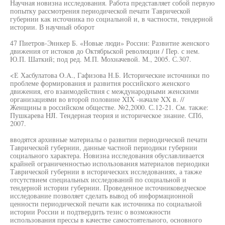
Научная новизна исследования. Работа представляет собой первую
попытку рассмотрения периодической печати Таврической
губернии как источника по социальной и, в частности, тендерной
истории. В научный оборот
47 Пиетров-Эннкер Б. «Новые люди» России: Развитие женского
движения от истоков до Октябрьской революции / Пер. с нем.
Ю.П. Шаткий; под ред. М.П. Мохначевой. М., 2005. С.307.
<Е Хасбулатова O.A., Гафизова Н.Б. Исторические источники по
проблеме формирования и развития российского женского
движения, его взаимодействия с международными женскими
организациями во второй половине XIX -начале XX в. //
Женщины в российском обществе. №2,2000. С.12-21. См. также:
Пушкарева HJI. Тендерная теория и историческое знание. СПб,
2007.
вводятся архивные материалы о развитии периодической печати
Таврической губернии, данные частной периодики губернии
социального характера. Новизна исследования обуславливается
крайней ограниченностью использования материалов периодики
Таврической губернии в исторических исследованиях, а также
отсутствием специальных исследований по социальной и
тендерной истории губернии. Проведенное источниковедческое
исследование позволяет сделать вывод об информационной
ценности периодической печати как источника по социальной
истории России и подтвердить тезис о возможности
использования прессы в качестве самостоятельного, основного