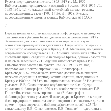
Русская периодическая печать. 1895-1917 гг. М„ 1957;
Библиография периодических изданий в России. 1901-1916. Л.,
1958-1961. T.1-4; Алфавитный служебный каталог русских
дореволюционных газет (1703-1916). Л., 1958; Русские
дореволюционные газеты в фондах Библиотеки АН СССР.
7
Первые попытки систематизировать информацию о периодике
Таврической губернии были сделаны после революции 1917 г.
Знаменитый деятель отечественной исторической науки,
основатель краеведческого движения в Таврической губернии и
организатор архивного дела в Крыму А.И. Маркевич, по данным
современного исследователя О.С. Хоменка, занимался в 20-е гг.
систематизацией сведений о периодике Крыма, однако «работа так
и не была завершена».21 Ведущий библиограф Крыма В.В.
Симоновский работал на рубеже 1920-х - 1930-х гг. над
подготовкой к печати справочника «Библиография
Крымоведения», вторая часть которого должна была включать
перечень содержания периодических изданий, выходивших в
Крыму с 1900 по 1917 гг. на национальных языках.22 Но данный
указатель В.В. Симоновского опубликован не был. Среди
крымских библиографов 1920-х гг. особое место занимает Е.Е.
Гопштейн, составитель справочника «Библиография
библиографических указателей литературы о Крыме», в котором
была предпринята попытка свести воедино все известные до того
времени крымоведческие библиографические пособия.23 По
свидетельству В.В. Симоновского, Е.Е. Гопштейн подготовил к