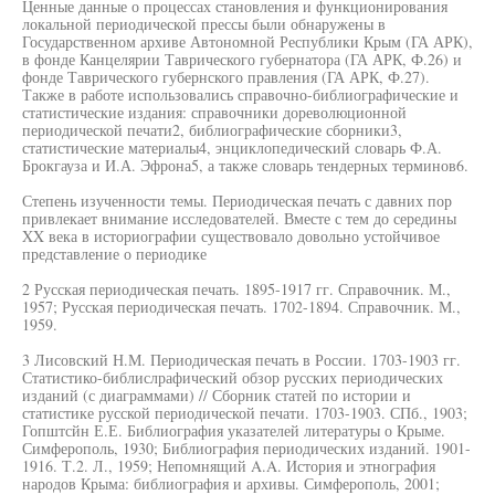
Ценные данные о процессах становления и функционирования
локальной периодической прессы были обнаружены в
Государственном архиве Автономной Республики Крым (ГА АРК),
в фонде Канцелярии Таврического губернатора (ГА АРК, Ф.26) и
фонде Таврического губернского правления (ГА АРК, Ф.27).
Также в работе использовались справочно-библиографические и
статистические издания: справочники дореволюционной
периодической печати2, библиографические сборники3,
статистические материалы4, энциклопедический словарь Ф.А.
Брокгауза и И.А. Эфрона5, а также словарь тендерных терминов6.
Степень изученности темы. Периодическая печать с давних пор
привлекает внимание исследователей. Вместе с тем до середины
XX века в историографии существовало довольно устойчивое
представление о периодике
2 Русская периодическая печать. 1895-1917 гг. Справочник. М.,
1957; Русская периодическая печать. 1702-1894. Справочник. М.,
1959.
3 Лисовский Н.М. Периодическая печать в России. 1703-1903 гг.
Статистико-библислрафический обзор русских периодических
изданий (с диаграммами) // Сборник статей по истории и
статистике русской периодической печати. 1703-1903. СПб., 1903;
Гопштсйн Е.Е. Библиография указателей литературы о Крыме.
Симферополь, 1930; Библиография периодических изданий. 1901-
1916. Т.2. Л., 1959; Непомнящий A.A. История и этнография
народов Крыма: библиография и архивы. Симферополь, 2001;