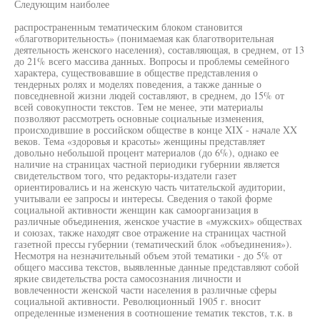
Следующим наиболее
распространенным тематическим блоком становится
«благотворительность» (понимаемая как благотворительная
деятельность женского населения), составляющая, в среднем, от 13
до 21% всего массива данных. Вопросы и проблемы семейного
характера, существовавшие в обществе представления о
тендерных ролях и моделях поведения, а также данные о
повседневной жизни людей составляют, в среднем, до 15% от
всей совокупности текстов. Тем не менее, эти материалы
позволяют рассмотреть основные социальные изменения,
происходившие в российском обществе в конце XIX - начале XX
веков. Тема «здоровья и красоты» женщины представляет
довольно небольшой процент материалов (до 6%), однако ее
наличие на страницах частной периодики губернии является
свидетельством того, что редакторы-издатели газет
ориентировались и на женскую часть читательской аудитории,
учитывали ее запросы и интересы. Сведения о такой форме
социальной активности женщин как самоорганизация в
различные объединения, женское участие в «мужских» обществах
и союзах, также находят свое отражение на страницах частной
газетной прессы губернии (тематический блок «объединения»).
Несмотря на незначительный объем этой тематики - до 5% от
общего массива текстов, выявленные данные представляют собой
яркие свидетельства роста самосознания личности и
вовлеченности женской части населения в различные сферы
социальной активности. Революционный 1905 г. вносит
определенные изменения в соотношение тематик текстов, т.к. в