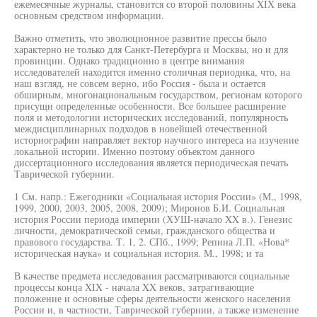
ежемесячные журналы, становится со второй половины XIX века
основным средством информации.
Важно отметить, что эволюционное развитие прессы было
характерно не только для Санкт-Петербурга и Москвы, но и для
провинции. Однако традиционно в центре внимания
исследователей находится именно столичная периодика, что, на
наш взгляд, не совсем верно, ибо Россия - была и остается
обширным, многонациональным государством, регионам которого
присущи определенные особенности. Все большее расширение
поля и методологии исторических исследований, популярность
междисциплинарных подходов в новейшей отечественной
историографии направляет вектор научного интереса на изучение
локальной истории. Именно поэтому объектом данного
диссертационного исследования является периодическая печать
Таврической губернии.
1 См. напр.: Ежегодники «Социальная история России» (М., 1998,
1999, 2000, 2003, 2005, 2008, 2009); Миронов Б.И. Социальная
история России периода империи (ХУШ-начало XX в.). Генезис
личности, демократической семьи, гражданского общества и
правового государства. Т. 1, 2. СПб., 1999; Репина Л.П. «Нова*
историческая наука» и социальная история. М., 1998; и та
В качестве предмета исследования рассматриваются социальные
процессы конца XIX - начала XX веков, затрагивающие
положение и основные сферы деятельности женского населения
России и, в частности, Таврической губернии, а также изменение