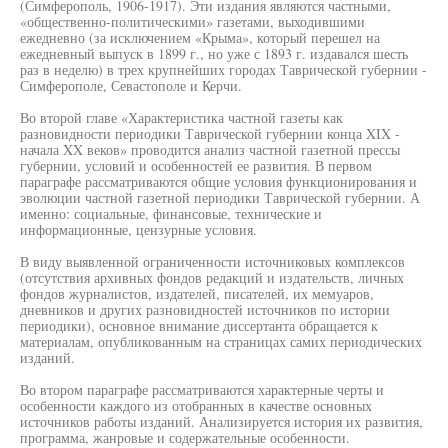
(Симферополь, 1906-1917). Эти издания являются частными,
«общественно-политическими» газетами, выходившими
ежедневно (за исключением «Крыма», который перешел на
ежедневный выпуск в 1899 г., но уже с 1893 г. издавался шесть
раз в неделю) в трех крупнейших городах Таврической губернии -
Симферополе, Севастополе и Керчи.
Во второй главе «Характеристика частной газеты как
разновидности периодики Таврической губернии конца XIX -
начала XX веков» проводится анализ частной газетной прессы
губернии, условий и особенностей ее развития. В первом
параграфе рассматриваются общие условия функционирования и
эволюции частной газетной периодики Таврической губернии. А
именно: социальные, финансовые, технические и
информационные, цензурные условия.
В виду выявленной ограниченности источниковых комплексов
(отсутствия архивных фондов редакций и издательств, личных
фондов журналистов, издателей, писателей, их мемуаров,
дневников и других разновидностей источников по истории
периодики), основное внимание диссертанта обращается к
материалам, опубликованным на страницах самих периодических
изданий.
Во втором параграфе рассматриваются характерные черты и
особенности каждого из отобранных в качестве основных
источников работы изданий. Анализируется история их развития,
программа, жанровые и содержательные особенности.