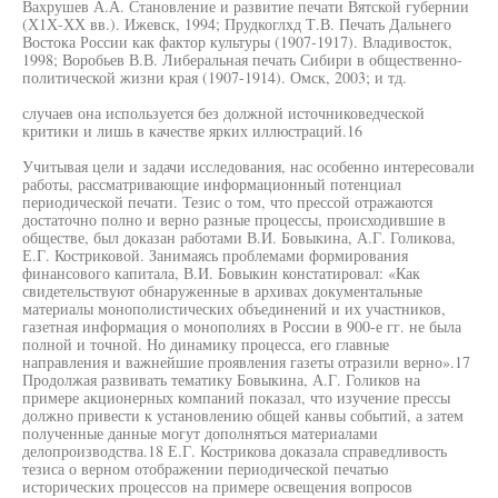
Вахрушев А.А. Становление и развитие печати Вятской губернии
(Х1Х-ХХ вв.). Ижевск, 1994; Прудкоглхд Т.В. Печать Дальнего
Востока России как фактор культуры (1907-1917). Владивосток,
1998; Воробьев В.В. Либеральная печать Сибири в общественно-
политической жизни края (1907-1914). Омск, 2003; и тд.
случаев она используется без должной источниковедческой
критики и лишь в качестве ярких иллюстраций.16
Учитывая цели и задачи исследования, нас особенно интересовали
работы, рассматривающие информационный потенциал
периодической печати. Тезис о том, что прессой отражаются
достаточно полно и верно разные процессы, происходившие в
обществе, был доказан работами В.И. Бовыкина, А.Г. Голикова,
Е.Г. Костриковой. Занимаясь проблемами формирования
финансового капитала, В.И. Бовыкин констатировал: «Как
свидетельствуют обнаруженные в архивах документальные
материалы монополистических объединений и их участников,
газетная информация о монополиях в России в 900-е гг. не была
полной и точной. Но динамику процесса, его главные
направления и важнейшие проявления газеты отразили верно».17
Продолжая развивать тематику Бовыкина, А.Г. Голиков на
примере акционерных компаний показал, что изучение прессы
должно привести к установлению общей канвы событий, а затем
полученные данные могут дополняться материалами
делопроизводства.18 Е.Г. Кострикова доказала справедливость
тезиса о верном отображении периодической печатью
исторических процессов на примере освещения вопросов