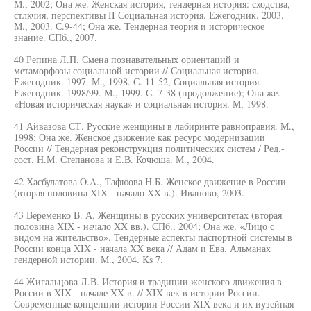
М., 2002; Она же. Женская история, тендерная история: сходства,
стлкчия, перспективы II Социальная история. Ежегодник. 2003.
М., 2003. С.9-44; Она же. Тендерная теория и историческое
знание. СПб., 2007.
40 Репина Л.П. Смена познавательных ориентаций и
метаморфозы социальной истории // Социальная история.
Ежегодник. 1997. М., 1998. С. 11-52, Социальная история.
Ежегодник. 1998/99. М., 1999. С. 7-38 (продолжение); Она же.
«Новая историческая наука» и социальная история. М, 1998.
41 Айвазова СТ. Русские женщины в лабиринте равноправия. М.,
1998; Она же. Женское движение как ресурс модернизации
России // Тендерная реконструкция политических систем / Ред.-
сост. Н.М. Степанова и Е.В. Кочюша. М., 2004.
42 Хасбулатова O.A., Тафюова Н.Б. Женское движение в России
(вторая половина XIX - начало XX в.). Иваново, 2003.
43 Веременко В. А. Женщины в русских университетах (вторая
половина XIX - начало XX вв.). СПб., 2004; Она же. «Лицо с
видом на жительство». Тендерные аспекты паспортной системы в
России конца XIX - начала XX века // Адам и Ева. Альманах
гендерной истории. М., 2004. Ks 7.
44 Жигальцова Л.В. История и традиции женского движения в
России в XIX - начале XX в. // XIX век в истории России.
Современные концепции истории России XIX века и их иузейная