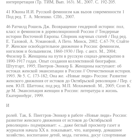
интерпретация (Тр. ТИМ, Вып. 163). М., 2007. С. 192-205.
41 Юкина И.И. Русский феминизм как вызов современности 1
Под ред. Т. А. Мелешко. СПб., 2007.
46 Ратчилд Рошель Дж. Возвращение гендерной истории: пол,
класс и феминизм в дореволюционной России // Тендерные
истории Восточной Европы. Сборник научных статей / Под ред.
Е. Таловой, А. Усмановой, А Пето. Минск, 2002. С.67-79; Стайте
Р. Женское освободительное движение в России: феминизм,
нигилюм и большевизм, 1860-1930 / Пер. с англ. М., 2004;
Физелер Б. Женщины на пути в русскую социал-демократию в
1890-1917 годах. Опыт создания коллективной биографии.
Штутгарт, 1995; Пиетров-Эннкер Б. Женщины наступают: об
истоках женской эмансипации в России // Отечественная история.
1993. № 5. С. 173-182; Она же. «Новые люди» России: Развитие
женского движения от истоков до Октябрьской революции / Пер. с
нем. Ю.П. Шаттона; под ред. М.П. Мохначевой. М., 2005; Соэп К.
де М. Эмансипация женщин в России: литература и жизнь.
Екатеринбург, 1999.
И
ролей. Так, Б. Пиеггров-Эннкер в работе «Новые люди» России:
развитие женского движения от истоков до Октябрьской
революции» подчеркивает: «...даже беглый просмотр газет и
журналов начала XX в. показывает, что, например, домашнее
хозяйство, воспитание детей, мода, гигиена, досуг (спортивные