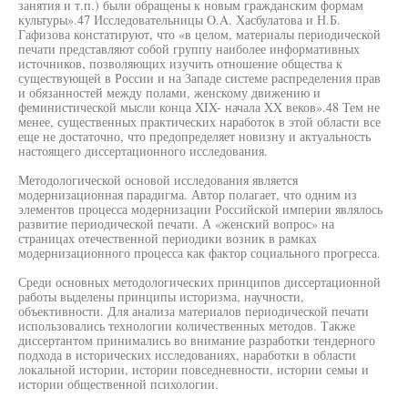
занятия и т.п.) были обращены к новым гражданским формам
культуры».47 Исследовательницы O.A. Хасбулатова и Н.Б.
Гафизова констатируют, что «в целом, материалы периодической
печати представляют собой группу наиболее информативных
источников, позволяющих изучить отношение общества к
существующей в России и на Западе системе распределения прав
и обязанностей между полами, женскому движению и
феминистической мысли конца XIX- начала XX веков».48 Тем не
менее, существенных практических наработок в этой области все
еще не достаточно, что предопределяет новизну и актуальность
настоящего диссертационного исследования.
Методологической основой исследования является
модернизационная парадигма. Автор полагает, что одним из
элементов процесса модернизации Российской империи являлось
развитие периодической печати. А «женский вопрос» на
страницах отечественной периодики возник в рамках
модернизационного процесса как фактор социального прогресса.
Среди основных методологических принципов диссертационной
работы выделены принципы историзма, научности,
объективности. Для анализа материалов периодической печати
использовались технологии количественных методов. Также
диссертантом принимались во внимание разработки тендерного
подхода в исторических исследованиях, наработки в области
локальной истории, истории повседневности, истории семьи и
истории общественной психологии.