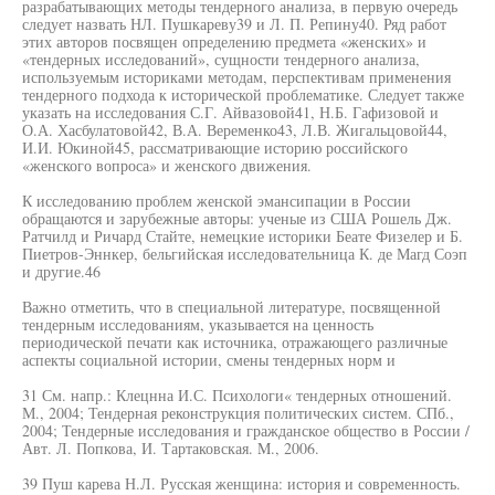
разрабатывающих методы тендерного анализа, в первую очередь
следует назвать НЛ. Пушкареву39 и Л. П. Репину40. Ряд работ
этих авторов посвящен определению предмета «женских» и
«тендерных исследований», сущности тендерного анализа,
используемым историками методам, перспективам применения
тендерного подхода к исторической проблематике. Следует также
указать на исследования С.Г. Айвазовой41, Н.Б. Гафизовой и
О.А. Хасбулатовой42, В.А. Веременко43, Л.В. Жигальцовой44,
И.И. Юкиной45, рассматривающие историю российского
«женского вопроса» и женского движения.
К исследованию проблем женской эмансипации в России
обращаются и зарубежные авторы: ученые из США Рошель Дж.
Ратчилд и Ричард Стайте, немецкие историки Беате Физелер и Б.
Пиетров-Эннкер, бельгийская исследовательница К. де Магд Соэп
и другие.46
Важно отметить, что в специальной литературе, посвященной
тендерным исследованиям, указывается на ценность
периодической печати как источника, отражающего различные
аспекты социальной истории, смены тендерных норм и
31 См. напр.: Клецнна И.С. Психологи« тендерных отношений.
М., 2004; Тендерная реконструкция политических систем. СПб.,
2004; Тендерные исследования и гражданское общество в России /
Авт. Л. Попкова, И. Тартаковская. M., 2006.
39 Пуш карева Н.Л. Русская женщина: история и современность.