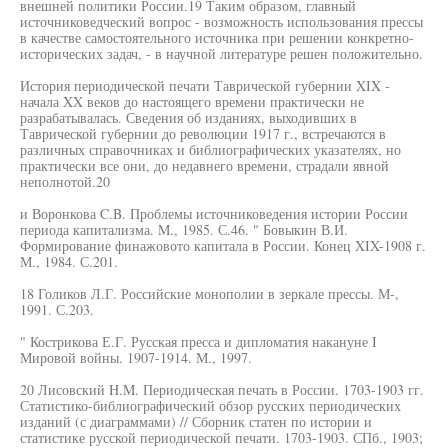
внешней политики России.19 Таким образом, главный
источниковедческий вопрос - возможность использования прессы
в качестве самостоятельного источника при решении конкретно-
исторических задач, - в научной литературе решен положительно.
История периодической печати Таврической губернии XIX -
начала XX веков до настоящего времени практически не
разрабатывалась. Сведения об изданиях, выходивших в
Таврической губернии до революции 1917 г., встречаются в
различных справочниках и библиографических указателях, но
практически все они, до недавнего времени, страдали явной
неполнотой.20
и Воронкова C.B. Проблемы источниковедения истории России
периода капитализма. M., 1985. С.46. " Бовыкин В.И.
Формирование финажовото капитала в России. Конец XIX-1908 г.
М., 1984. С.201.
18 Голиков Л.Г. Российские монополии в зеркале прессы. М-,
1991. С.203.
" Кострикова Е.Г. Русская пресса и дипломатия накануне I
Мировой войны. 1907-1914. М., 1997.
20 Лисовский H.M. Периодическая печать в России. 1703-1903 гг.
Статистико-библиографический обзор русских периодических
изданий (с диаграммами) // Сборник статен по истории и
статистике русской периодической печати. 1703-1903. СПб., 1903;