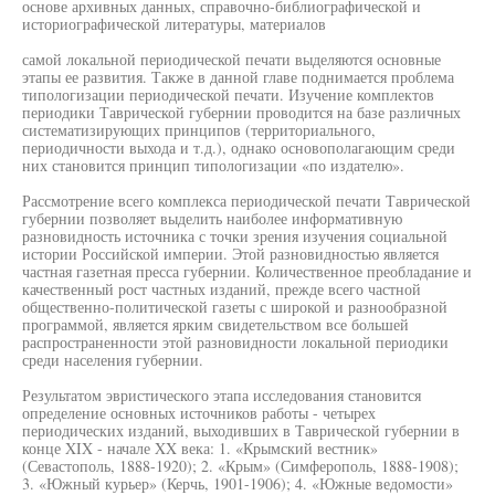
основе архивных данных, справочно-библиографической и
историографической литературы, материалов
самой локальной периодической печати выделяются основные
этапы ее развития. Также в данной главе поднимается проблема
типологизации периодической печати. Изучение комплектов
периодики Таврической губернии проводится на базе различных
систематизирующих принципов (территориального,
периодичности выхода и т.д.), однако основополагающим среди
них становится принцип типологизации «по издателю».
Рассмотрение всего комплекса периодической печати Таврической
губернии позволяет выделить наиболее информативную
разновидность источника с точки зрения изучения социальной
истории Российской империи. Этой разновидностью является
частная газетная пресса губернии. Количественное преобладание и
качественный рост частных изданий, прежде всего частной
общественно-политической газеты с широкой и разнообразной
программой, является ярким свидетельством все большей
распространенности этой разновидности локальной периодики
среди населения губернии.
Результатом эвристического этапа исследования становится
определение основных источников работы - четырех
периодических изданий, выходивших в Таврической губернии в
конце XIX - начале XX века: 1. «Крымский вестник»
(Севастополь, 1888-1920); 2. «Крым» (Симферополь, 1888-1908);
3. «Южный курьер» (Керчь, 1901-1906); 4. «Южные ведомости»