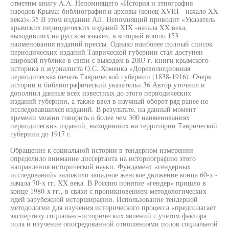
отметим книгу A.A. Непомнящего «История и этнография
народов Крыма: библиография и архивы (конец XVIII - начало XX
века)».35 В этом издании АЛ. Непомнящий приводит «Указатель
крымских периодических изданий XIX -начала XX века,
выходивших на русском языке», в который вошло 153
наименования изданий прессы. Однако наиболее полный список
периодических изданий Таврической губернии стал доступен
широкой публике в связи с выходом в 2003 г. книги крымского
историка и журналиста О.С. Хоменка «Дореволюционная
периодическая печать Таврической губернии (1838-1916). Очерк
истории и библиографический указатель».36 Автор уточнил и
дополнил данные всех известных до этого периодических
изданий губернии, а также ввел в научный оборот ряд ранее не
исследовавшихся изданий. В результате, на данный момент
времени можно говорить о более чем 300 наименованиях
периодических изданий, выходивших на территории Таврической
губернии до 1917 г.
Обращение к социальной истории в тендерном измерении
определило внимание диссертанта на историографию этого
направления исторической науки. Фундамент «гендерных
исследований» заложило западное женское движение конца 60-х -
начала 70-х гг. XX века. В Россию понятие «гендер» пришло в
конце 1980-х гг., в связи с проникновением методологических
идей зарубежной исторширафии. Использование тендерной
методологии для изучения исторического процесса «предполагает
экспертизу социально-исторических явлений с учетом фактора
пола и изучение опосредованной отношениями полов социальной