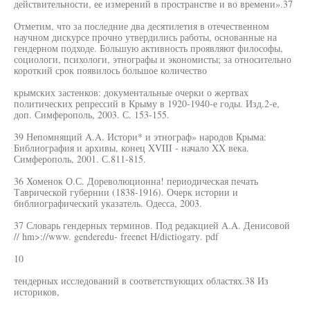
действительности, ее измерений в пространстве и во времени».37
Отметим, что за последние два десятилетия в отечественном
научном дискурсе прочно утвердились работы, основанные на
гендерном подходе. Большую активность проявляют философы,
социологи, психологи, этнографы и экономисты; за относительно
короткий срок появилось большое количество
крымских застенков: документальные очерки о жертвах
политических репрессий в Крыму в 1920-1940-е годы. Изд.2-е,
доп. Симферополь, 2003. С. 153-155.
39 Непомнящий A.A. Истори* и этнограф» народов Крыма:
Библиография и архивы, конец XVIII - начало XX века.
Симферополь, 2001. С.811-815.
36 Хоменок О.С. Дореволюционна! периодическая печать
Таврической губернии (1838-1916). Очерк истории и
библиографический указатель. Одесса, 2003.
37 Словарь гендерных терминов. Под редакцией A.A. Денисовой
// hm>://www. genderedu- freenet H/dictiogaту. pdf
10
тендерных исследований в соответствующих областях.38 Из
историков,