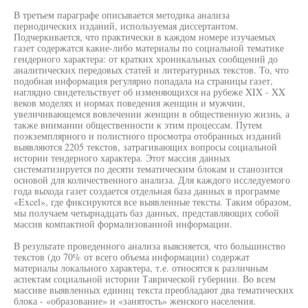
В третьем параграфе описывается методика анализа
периодических изданий, используемая диссертантом.
Подчеркивается, что практически в каждом номере изучаемых
газет содержатся какие-либо материалы по социальной тематике
гендерного характера: от кратких хроникальных сообщений до
аналитических передовых статей и литературных текстов. То, что
подобная информация регулярно попадала на страницы газет,
наглядно свидетельствует об изменяющихся на рубеже XIX - XX
веков моделях и нормах поведения женщин и мужчин,
увеличивающемся вовлечении женщин в общественную жизнь, а
также внимании общественности к этим процессам. Путем
поэкземплярного и полистного просмотра отобранных изданий
выявляются 2205 текстов, затрагивающих вопросы социальной
истории тендерного характера. Этот массив данных
систематизируется по десяти тематическим блокам и станозится
основой для количественного анализа. Для каждого исследуемого
года выхода газет создается отдельная база данных в программе
«Excel», где фиксируются все выявленные тексты. Таким образом,
мы получаем четырнадцать баз данных, представляющих собой
массив компактной формализованной информации.
В результате проведенного анализа выясняется, что большинство
текстов (до 70% от всего объема информации) содержат
материалы локального характера, т.е. относятся к различным
аспектам социальной истории Таврической губернии. Во всем
массиве выявленных единиц текста преобладают два тематических
блока - «образование» и «занятость» женского населения.