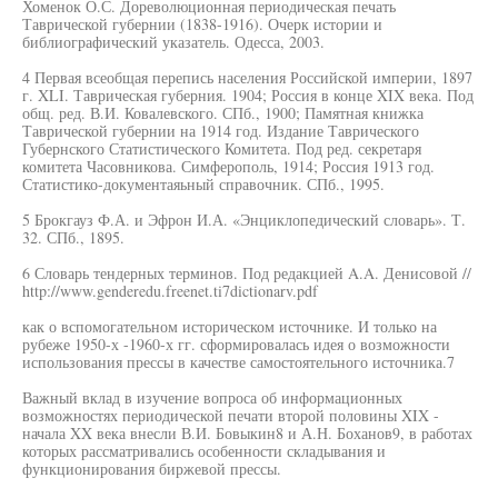
Хоменок О.С. Дореволюционная периодическая печать
Таврической губернии (1838-1916). Очерк истории и
библиографический указатель. Одесса, 2003.
4 Первая всеобщая перепись населения Российской империи, 1897
г. XLI. Таврическая губерния. 1904; Россия в конце XIX века. Под
общ. ред. В.И. Ковалевского. СПб., 1900; Памятная книжка
Таврической губернии на 1914 год. Издание Таврического
Губернского Статистического Комитета. Под ред. секретаря
комитета Часовникова. Симферополь, 1914; Россия 1913 год.
Статистико-документаяьный справочник. СПб., 1995.
5 Брокгауз Ф.А. и Эфрон И.А. «Энциклопедический словарь». Т.
32. СПб., 1895.
6 Словарь тендерных терминов. Под редакцией A.A. Денисовой //
http://www.genderedu.freenet.ti7dictionarv.pdf
как о вспомогательном историческом источнике. И только на
рубеже 1950-х -1960-х гг. сформировалась идея о возможности
использования прессы в качестве самостоятельного источника.7
Важный вклад в изучение вопроса об информационных
возможностях периодической печати второй половины XIX -
начала XX века внесли В.И. Бовыкин8 и А.Н. Боханов9, в работах
которых рассматривались особенности складывания и
функционирования биржевой прессы.