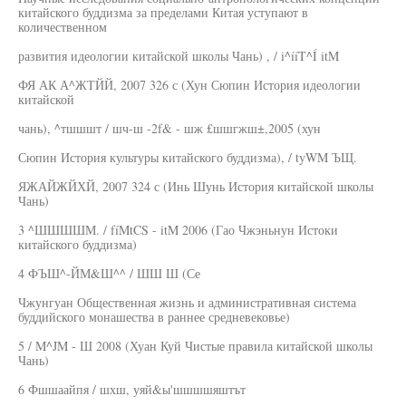
китайского буддизма за пределами Китая уступают в
количественном
развития идеологии китайской школы Чань) , / i^ííT^Í itM
ФЯ АК А^ЖТЙЙ, 2007 326 с (Хун Сюпин История идеологии
китайской
чань), ^тшшшт / шч-ш -2f& - шж £шшгжш±,2005 (хун
Сюпин История культуры китайского буддизма), / tyWM ЪЩ.
ЯЖАЙЖЙХЙ, 2007 324 с (Инь Шунь История китайской школы
Чань)
3 ^ШШШШМ. / fíMtCS - itM 2006 (Гао Чжэньнун Истоки
китайского буддизма)
4 ФЪШ^-ЙМ&Ш^^ / ШШ Ш (Се
Чжунгуан Общественная жизнь и административная система
буддийского монашества в раннее средневековье)
5 / M^JM - Ш 2008 (Хуан Куй Чистые правила китайской школы
Чань)
6 Фшшаайпя / шхш, уяй&ы'шшшшяштът