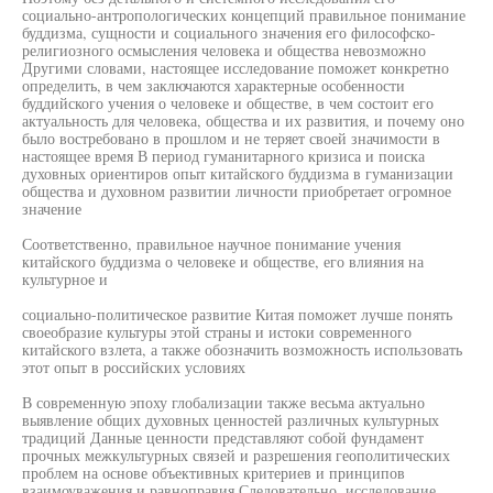
социально-антропологических концепций правильное понимание
буддизма, сущности и социального значения его философско-
религиозного осмысления человека и общества невозможно
Другими словами, настоящее исследование поможет конкретно
определить, в чем заключаются характерные особенности
буддийского учения о человеке и обществе, в чем состоит его
актуальность для человека, общества и их развития, и почему оно
было востребовано в прошлом и не теряет своей значимости в
настоящее время В период гуманитарного кризиса и поиска
духовных ориентиров опыт китайского буддизма в гуманизации
общества и духовном развитии личности приобретает огромное
значение
Соответственно, правильное научное понимание учения
китайского буддизма о человеке и обществе, его влияния на
культурное и
социально-политическое развитие Китая поможет лучше понять
своеобразие культуры этой страны и истоки современного
китайского взлета, а также обозначить возможность использовать
этот опыт в российских условиях
В современную эпоху глобализации также весьма актуально
выявление общих духовных ценностей различных культурных
традиций Данные ценности представляют собой фундамент
прочных межкультурных связей и разрешения геополитических
проблем на основе объективных критериев и принципов
взаимоуважения и равноправия Следовательно, исследование