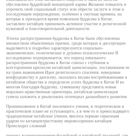
обусловлена буддийской концепцией кармы Желание повысить и
упрочить свой социальный статус или обрести заслуги в этом и
последующем перерождении, особенно в смутные времена, на
которые и приходится время появления буддизма в Китае,
заставляло китайцев принимать активное участие в религиозной
культовой и благотворительной деятельности
Успехи распространения буддизма в Китае были обусловлены
множеством объективных причин, среди которых в диссертации
выделяются и подробно характеризуются социально-
экономические, политические и духовно-психологические В
исследовании подчеркивается, что период начального
распространения буддизма в Китае совпал с глубоким и
всесторонним кризисом китайской цивилизации, поставившим ее
на грань выживания Идеи религиозного спасения, неведомые
конфуцианству и даосизму, оказались весьма востребованными в
китайском обществе и определили успех буддизма в Китае И во
многом благодаря буддизму, сумевшему представить новые
морально-нравственные ориентиры, китайская цивилизация
сумела заложить и реализовать потенциал дальнейшего развития
Проникновение в Китай иноземного учения, в теоретическом и
практическом плане не уступающего, а в чем-то и превосходящего
традиционные китайские учения, явилось первым серьезным
ударом по китаецентристскому мировоззрению китайцев
Происходил сложный
процесс взаимоотношения буддийской и китайской традиций, где