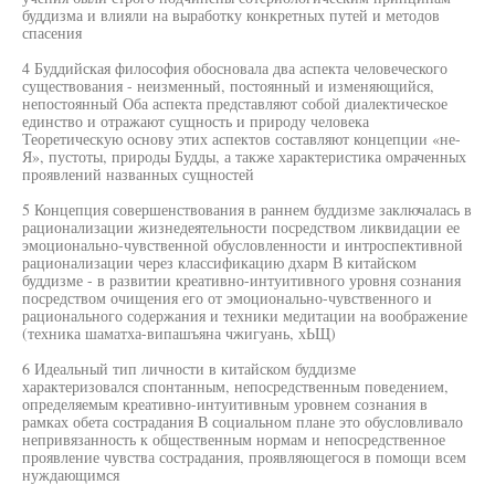
буддизма и влияли на выработку конкретных путей и методов
спасения
4 Буддийская философия обосновала два аспекта человеческого
существования - неизменный, постоянный и изменяющийся,
непостоянный Оба аспекта представляют собой диалектическое
единство и отражают сущность и природу человека
Теоретическую основу этих аспектов составляют концепции «не-
Я», пустоты, природы Будды, а также характеристика омраченных
проявлений названных сущностей
5 Концепция совершенствования в раннем буддизме заключалась в
рационализации жизнедеятельности посредством ликвидации ее
эмоционально-чувственной обусловленности и интроспективной
рационализации через классификацию дхарм В китайском
буддизме - в развитии креативно-интуитивного уровня сознания
посредством очищения его от эмоционально-чувственного и
рационального содержания и техники медитации на воображение
(техника шаматха-випашъяна чжигуань, хЬЩ)
6 Идеальный тип личности в китайском буддизме
характеризовался спонтанным, непосредственным поведением,
определяемым креативно-интуитивным уровнем сознания в
рамках обета сострадания В социальном плане это обусловливало
непривязанность к общественным нормам и непосредственное
проявление чувства сострадания, проявляющегося в помощи всем
нуждающимся