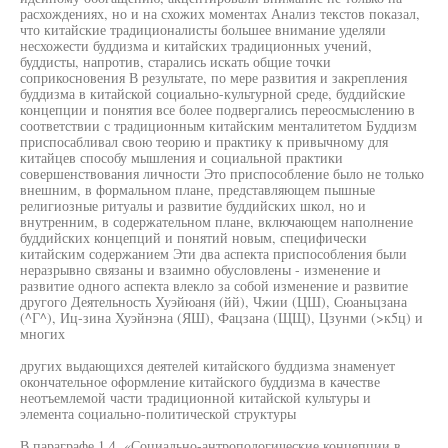
расхождениях, но и на схожих моментах Анализ текстов показал,
что китайские традиционалисты большее внимание уделяли
несхожести буддизма и китайских традиционных учений,
буддисты, напротив, старались искать общие точки
соприкосновения В результате, по мере развития и закрепления
буддизма в китайской социально-культурной среде, буддийские
концепции и понятия все более подвергались переосмыслению в
соответствии с традиционным китайским менталитетом Буддизм
приспосабливал свою теорию и практику к привычному для
китайцев способу мышления и социальной практики
совершенствования личности Это приспособление было не только
внешним, в формальном плане, представляющем пышные
религиозные ритуалы и развитие буддийских школ, но и
внутренним, в содержательном плане, включающем наполнение
буддийских концепций и понятий новым, специфически
китайским содержанием Эти два аспекта приспособления были
неразрывно связаны и взаимно обусловлены - изменение и
развитие одного аспекта влекло за собой изменение и развитие
другого Деятельность Хуэйюаня (йй), Чжии (ЦШ), Сюаньцзана
(^Г^), Иц-зина Хуэйнэна (ЯШ), Фацзана (ЩЩ), Цзунми (>к5ц) и
многих
других выдающихся деятелей китайского буддизма знаменует
окончательное оформление китайского буддизма в качестве
неотъемлемой части традиционной китайской культуры и
элемента социально-политической структуры
В параграфе 1.4. «Социально-антропологические концепции в