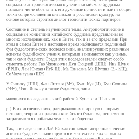
социально-антропологического учения китайского буддизма
позволит четче обозначить его духовные ценности и найти общие
точки соприкосновения китайской и российской культур, на
основе которых строится диалог геополитических партнеров
Состояние и степень изученности темы. Антропологические и
социальные концепции китайского буддизма представлены во
многих исследованиях, как в Китае, так и за его пределами При
этом в самом Китае в настоящее время наблюдается подлинный
бум буддологиче-ских исследований, анализирующих различные
аспекты буддийского учения, которыми занимаются как ученые,
так и сами буддисты Среди этих исследователей следует особо
отметить работы Гао Чжэньнуна Дун Сюцзюй (ШШ), Инь Шуня
(ЁРШ), Лай Юнхая (ЙтК Ш), Ма Тяньсяна Ма Шутяня (2,-1$Щ),
Се Чжунгуана (ШЖ
У Синьжу (ШШ), Фан Литяня (М^), Хуан Куя (И), Хун Сюпина
(^И^), Чэнь Яньчжу а также буддистов, зани-
мающихся исследовательской работой Хунсюе и Шэн-яня
р-) В их исследованиях, раскрывающих широкую панораму
истории, теории и практики китайского буддизма, непременно
затрагиваются проблемы человека и общества
Так, в исследовании Лай Юнхая социально-антропологические
аспекты буддизма анализируются в контексте таких сложных
историко-культурных проблем, как буддоизация Китая и