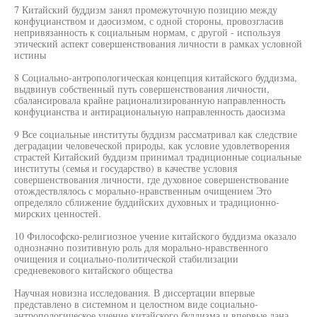
7 Китайский буддизм занял промежуточную позицию между
конфуцианством и даосизмом, с одной стороны, провозгласив
непривязанность к социальным нормам, с другой - используя
этический аспект совершенствования личности в рамках условной
истины
8 Социально-антропологическая концепция китайского буддизма,
выдвинув собственный путь совершенствования личности,
сбалансировала крайне рационализированную направленность
конфуцианства и антирациональную направленность даосизма
9 Все социальные институты буддизм рассматривал как следствие
деградации человеческой природы, как условие удовлетворения
страстей Китайский буддизм принимал традиционные социальные
институты (семья и государство) в качестве условия
совершенствования личности, где духовное совершенствование
отождествлялось с морально-нравственным очищением Это
определяло сближение буддийских духовных и традиционно-
мирских ценностей.
10 Философско-религиозное учение китайского буддизма оказало
однозначно позитивную роль для морально-нравственного
очищения и социально-политической стабилизации
средневекового китайского общества
Научная новизна исследования. В диссертации впервые
представлено в системном и целостном виде социально-
антропологическое учение китайского буддизма и впервые дана