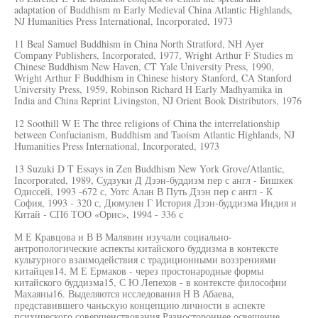
adaptation of Buddhism m Early Medieval China Atlantic Highlands,
NJ Humanities Press International, Incorporated, 1973
11 Beal Samuel Buddhism in China North Stratford, NH Ayer
Company Publishers, Incorporated, 1977, Wright Arthur F Studies m
Chinese Buddhism New Haven, CT Yale University Press, 1990,
Wright Arthur F Buddhism in Chinese history Stanford, CA Stanford
University Press, 1959, Robinson Richard H Early Madhyamika in
India and China Reprint Livingston, NJ Orient Book Distributors, 1976
12 Soothill W E The three religions of China the interrelationship
between Confucianism, Buddhism and Taoism Atlantic Highlands, NJ
Humanities Press International, Incorporated, 1973
13 Suzuki D T Essays in Zen Buddhism New York Grove/Atlantic,
Incorporated, 1989, Судзуки Д Дзэн-буддизм пер с англ - Бишкек
Одиссей, 1993 -672 с, Уотс Алан В Путь Дзэн пер с англ - К
София, 1993 - 320 с, Дюмулен Г История Дзэн-буддизма Индия и
Китай - СПб ТОО «Орис», 1994 - 336 с
М Е Кравцова и В В Малявин изучали социально-
антропологические аспекты китайского буддизма в контексте
культурного взаимодействия с традиционными воззрениями
китайцев14, М Е Ермаков - через простонародные формы
китайского буддизма15, С Ю Лепехов - в контексте философии
Махаяны16. Выделяются исследования Н В Абаева,
представившего чаньскую концепцию личности в аспекте
психического совершенствования Разностороннее освещение