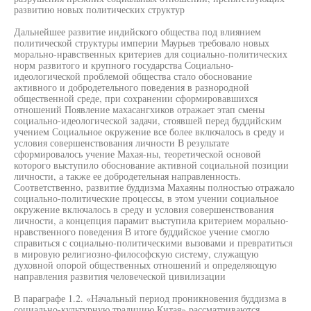
развитию новых политических структур
Дальнейшее развитие индийского общества под влиянием
политической структуры империи Маурьев требовало новых
морально-нравственных критериев для социально-политических
норм развитого и крупного государства Социально-
идеологической проблемой общества стало обоснование
активного и добродетельного поведения в разнородной
общественной среде, при сохранении сформировавшихся
отношений Появление махасангхиков отражает этап смены
социально-идеологической задачи, стоявшей перед буддийским
учением Социальное окружение все более включалось в среду и
условия совершенствования личности В результате
сформировалось учение Махая-ны, теоретической основой
которого выступило обоснование активной социальной позиции
личности, а также ее добродетельная направленность.
Соответственно, развитие буддизма Махаяны полностью отражало
социально-политические процессы, в этом учении социальное
окружение включалось в среду и условия совершенствования
личности, а концепция парамит выступила критерием морально-
нравственного поведения В итоге буддийское учение смогло
справиться с социально-политическими вызовами и превратиться
в мировую религиозно-философскую систему, служащую
духовной опорой общественных отношений и определяющую
направления развития человеческой цивилизации
В параграфе 1.2. «Начальный период проникновения буддизма в
социально-культурную традицию Китая» рассматриваются