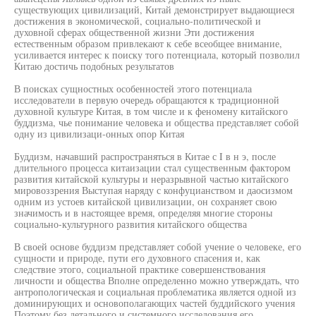
существующих цивилизаций, Китай демонстрирует выдающиеся
достижения в экономической, социально-политической и
духовной сферах общественной жизни Эти достижения
естественным образом привлекают к себе всеобщее внимание,
усиливается интерес к поиску того потенциала, который позволил
Китаю достичь подобных результатов
В поисках сущностных особенностей этого потенциала
исследователи в первую очередь обращаются к традиционной
духовной культуре Китая, в том числе и к феномену китайского
буддизма, чье понимание человека и общества представляет собой
одну из цивилизаци-онных опор Китая
Буддизм, начавший распространяться в Китае с I в н э, после
длительного процесса китаизации стал существенным фактором
развития китайской культуры и неразрывной частью китайского
мировоззрения Выступая наряду с конфуцианством и даосизмом
одним из устоев китайской цивилизации, он сохраняет свою
значимость и в настоящее время, определяя многие стороны
социально-культурного развития китайского общества
В своей основе буддизм представляет собой учение о человеке, его
сущности и природе, пути его духовного спасения и, как
следствие этого, социальной практике совершенствования
личности и общества Вполне определенно можно утверждать, что
антропологическая и социальная проблематика является одной из
доминирующих и основополагающих частей буддийского учения
Поэтому без детального и системного исследования его