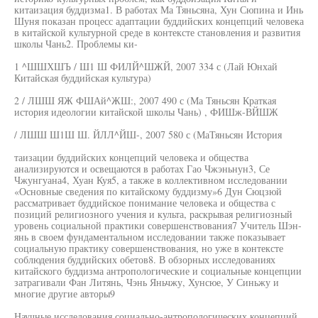
китаизация буддизма1. В работах Ма Тяньсяна, Хун Сюпина и Инь
Шуня показан процесс адаптации буддийских концепций человека
в китайской культурной среде в контексте становления и развития
школы Чань2. Проблемы ки-
1 ^ШШХШЪ / Ш1 Ш ФИЛЙ^ШЖЙ, 2007 334 с (Лай Юнхай
Китайская буддийская культура)
2 / ЛШШ ЯЖ ФШАй^ЖШ:, 2007 490 с (Ма Тяньсян Краткая
история идеологии китайской школы Чань) , ФИШж-ВЙШЖ
/ ЛШШ Ш1Ш Ш. ЙЛЛ^ЙШ-, 2007 580 с (МаТяньсян История
таизации буддийских концепций человека и общества
анализируются и освещаются в работах Гао Чжэньнун3, Се
Чжунгуана4, Хуан Куя5, а также в коллективном исследовании
«Основные сведения по китайскому буддизму»6 Дун Сюцзюй
рассматривает буддийское понимание человека и общества с
позиций религиозного учения и культа, раскрывая религиозный
уровень социальной практики совершенствования7 Учитель Шэн-
янь в своем фундаментальном исследовании также показывает
социальную практику совершенствования, но уже в контексте
соблюдения буддийских обетов8. В обзорных исследованиях
китайского буддизма антропологические и социальные концепции
затрагивали Фан Литянь, Чэнь Яньчжу, Хунсюе, У Синьжу и
многие другие авторы9
Научные исследования социально-антропологических концепций