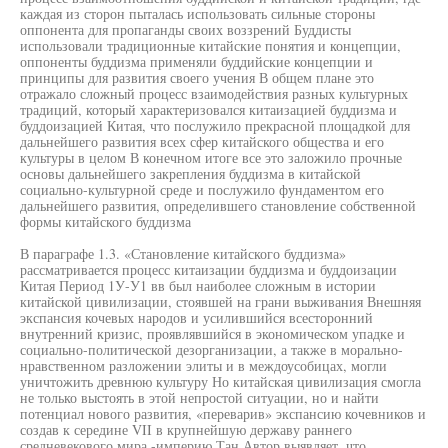
каждая из сторон пыталась использовать сильные стороны
оппонента для пропаганды своих воззрений Буддисты
использовали традиционные китайские понятия и концепции,
оппоненты буддизма применяли буддийские концепции и
принципы для развития своего учения В общем плане это
отражало сложный процесс взаимодействия разных культурных
традиций, который характеризовался китаизацией буддизма и
буддоизацией Китая, что послужило прекрасной площадкой для
дальнейшего развития всех сфер китайского общества и его
культуры в целом В конечном итоге все это заложило прочные
основы дальнейшего закрепления буддизма в китайской
социально-культурной среде и послужило фундаментом его
дальнейшего развития, определившего становление собственной
формы китайского буддизма
В параграфе 1.3. «Становление китайского буддизма»
рассматривается процесс китаизации буддизма и буддоизации
Китая Период 1У-У1 вв был наиболее сложным в истории
китайской цивилизации, стоявшей на грани выживания Внешняя
экспансия кочевых народов и усилившийся всесторонний
внутренний кризис, проявлявшийся в экономическом упадке и
социально-политической дезорганизации, а также в морально-
нравственном разложении элиты и в междоусобицах, могли
уничтожить древнюю культуру Но китайская цивилизация смогла
не только выстоять в этой непростой ситуации, но и найти
потенциал нового развития, «переварив» экспансию кочевников и
создав к середине VII в крупнейшую державу раннего
средневекового мира -империю Тан Автор выявляет, что