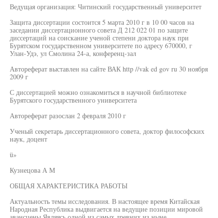
Ведущая организация: Читинский государственный университет
Защита диссертации состоится 5 марта 2010 г в 10 00 часов на
заседании диссертационного совета Д 212 022 01 по защите
диссертаций на соискание ученой степени доктора наук при
Бурятском государственном университете по адресу 670000, г
Улан-Удэ, ул Смолина 24-а, конференц-зал
Автореферат выставлен на сайте ВАК http //vak ed gov ru 30 ноября
2009 г
С диссертацией можно ознакомиться в научной библиотеке
Бурятского государственного университета
Автореферат разослан 2 февраля 2010 г
Ученый секретарь диссертационного совета, доктор философских
наук, доцент
ü»
Кузнецова А М
ОБЩАЯ ХАРАКТЕРИСТИКА РАБОТЫ
Актуальность темы исследования. В настоящее время Китайская
Народная Республика выдвигается на ведущие позиции мировой
авансцены Являясь одной из самых древних из ныне