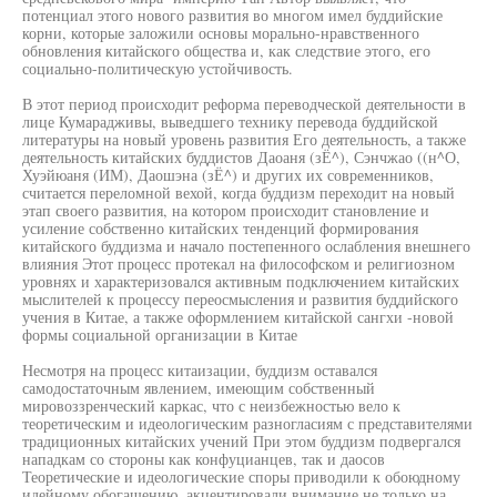
потенциал этого нового развития во многом имел буддийские
корни, которые заложили основы морально-нравственного
обновления китайского общества и, как следствие этого, его
социально-политическую устойчивость.
В этот период происходит реформа переводческой деятельности в
лице Кумарадживы, выведшего технику перевода буддийской
литературы на новый уровень развития Его деятельность, а также
деятельность китайских буддистов Даоаня (зЁ^), Сэнчжао ((н^О,
Хуэйюаня (ИМ), Даошэна (зЁ^) и других их современников,
считается переломной вехой, когда буддизм переходит на новый
этап своего развития, на котором происходит становление и
усиление собственно китайских тенденций формирования
китайского буддизма и начало постепенного ослабления внешнего
влияния Этот процесс протекал на философском и религиозном
уровнях и характеризовался активным подключением китайских
мыслителей к процессу переосмысления и развития буддийского
учения в Китае, а также оформлением китайской сангхи -новой
формы социальной организации в Китае
Несмотря на процесс китаизации, буддизм оставался
самодостаточным явлением, имеющим собственный
мировоззренческий каркас, что с неизбежностью вело к
теоретическим и идеологическим разногласиям с представителями
традиционных китайских учений При этом буддизм подвергался
нападкам со стороны как конфуцианцев, так и даосов
Теоретические и идеологические споры приводили к обоюдному
идейному обогащению, акцентировали внимание не только на