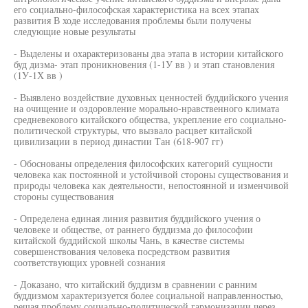
его социально-философская характеристика на всех этапах
развития В ходе исследования проблемы были получены
следующие новые результаты
- Выделены и охарактеризованы два этапа в истории китайского
буд дизма- этап проникновения (1-1У вв ) и этап становления
(1У-1Х вв )
- Выявлено воздействие духовных ценностей буддийского учения
на очищение и оздоровление морально-нравственного климата
средневекового китайского общества, укрепление его социально-
политической структуры, что вызвало расцвет китайской
цивилизации в период династии Тан (618-907 гг)
- Обоснованы определения философских категорий сущности
человека как постоянной и устойчивой стороны существования и
природы человека как деятельности, непостоянной и изменчивой
стороны существования
- Определена единая линия развития буддийского учения о
человеке и обществе, от раннего буддизма до философии
китайской буддийской школы Чань, в качестве системы
совершенствования человека посредством развития
соответствующих уровней сознания
- Доказано, что китайский буддизм в сравнении с ранним
буддизмом характеризуется более социальной направленностью,
решая проблему социально-политической гармонизации через