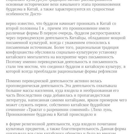
основные исторические вехи начального этапа проникновения
буддизма в Китай, а также характеризуются их сущностные
особенности Досто-
верно известно, что буддизм начинает проникать в Китай со
второй половины I в , причем это проникновение имело
различные формы В первую очередь, буддизм распространялся
через переводческую деятельность Китайцы, обладавшие мощной
письменной культурой, всегда с уважением относились к
письменным источникам. Более того, рациональная традиция
конфуцианства обусловила социально-культурную установку
китайского менталитета на восприятие через письменность
Поэтому именно переводческая деятельность и письменность
стали тем мостом, что соединил буддизм и китайскую культуру, в
которой всегда преобладали рациональные формы рефлексии
Помимо переводческой деятельности активно велась
проповедническая деятельность Эта деятельность охватывала
большие массы населения, куда входила и необразованная его
часть Впоследствии сюда добавилась и пропагандистская
литература, написанная самими китайцами, ярким примером чего
может служить первое, собственно китайское буддийское
сочинение «Трактат о разрешении сомнений» (Лихо лунь,
Проникновение буддизма в Китай происходило и
в форме религиозной деятельности, куда входило почитание
культовых предметов, а также благотворительность Данная форма
охватывала все слои китайского общества и была во многом