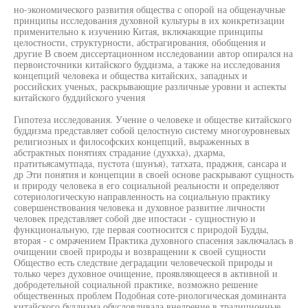
но-экономического развития общества с опорой на общенаучные
принципы исследования духовной культуры в их конкретизации
применительно к изучению Китая, включающие принципы
целостности, структурности, абстрагирования, обобщения и
другие В своем диссертационном исследовании автор опирался на
первоисточники китайского буддизма, а также на исследования
концепций человека и общества китайских, западных и
российских ученых, раскрывающие различные уровни и аспекты
китайского буддийского учения
Гипотеза исследования. Учение о человеке и обществе китайского
буддизма представляет собой целостную систему многоуровневых
религиозных и философских концепций, выраженных в
абстрактных понятиях страдание (духкха), дхарма,
пратитьясамутпада, пустота (шунъя), татхата, праджня, сансара и
др Эти понятия и концепции в своей основе раскрывают сущность
и природу человека в его социальной реальности и определяют
сотериологическую направленность на социальную практику
совершенствования человека и духовное развитие личности
человек представляет собой две ипостаси - сущностную и
функциональную, где первая соотносится с природой Будды,
вторая - с омрачением Практика духовного спасения заключалась в
очищении своей природы и возвращении к своей сущности
Общество есть следствие деградации человеческой природы и
только через духовное очищение, проявляющееся в активной и
добродетельной социальной практике, возможно решение
общественных проблем Подобная соте-риологическая доминанта
китайского буддизма обусловливала внедрение в традиционные