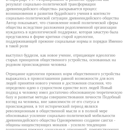
результат социально-политической трансформации
древнеиндийского общества» раскрывается процесс
возникновения и развития буддийского учения в контексте
социально-политической ситуации древнеиндийского общества
Автор показывает, что становление новой политической сферы
общества вследствие разложения родоплеменной организации
нуждалось в идеологической поддержке, которая зачастую была
представлена в форме критики старой идеологии,
поддерживающей прежние социальные нормы и порядки Именно
в такой роли
выступил буддизм, как новое учение, отрицающее идеологию
старых принципов общественного устройства, основанных на
родовом происхождении человека
Отрицание идеологии прежних норм общественного устройства
выражалось в провозглашении равной возможности для всех
людей принятия нового учения и достижения спасения, что
определяло идею о сущностном единстве всех людей Новый
подход к человеку имел достаточно обоснованную теоретическую
базу и развитые методы совершенствования личности Подобный
взгляд на человека, вне зависимости от его статуса и
происхождения, в тот исторический период являлся
революционным в общественной мысли и в полной мере
обосновывал усиление социально-политической мобильности
древнеиндийского общества Одновременно создание сангхи -
общины нищенствующих монахов - усилило тенденцию
разрушения прежних социальных отношений, препятствующих