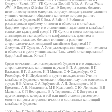
Судзуки (Suzuki DT), УЕ Сутхила (Soothill WE), А. Уотса (Watts
AW), Э Цюрхера (Zürcher Е) Так, Э Цюрхер на основе богатого
источниковедческого материала затронул концептуальное развитие
учения о человеке и обществе в контексте истории раннего
китайского буддизма10 С Бил, А Райт и Р Робинсон
рассматривали проблему личности и общества в китайском
буддизме через призму его становления и адаптации в китайской
социально-культурной среде11 УЕ Сутхил в своем исследовании
анализировал взаимодействие конфуцианства, даосизма и
буддизма, оказавшее большое влияние на развитие
антропологических концепций китайского буддизма12 Г
Дюмулен, ДТ Судзуки, А Уотс рассматривали концепции человека
и общества в русле учения школы Чань, самой китаизированной
буддийской школы Китая13
Среди отечественных исследователей буддизм и его социально-
антропологические концепции изучали В П. Андросов, В П
Васильев, В Г. Лысенко, И П Минаев, С Ф Ольденбург, О О
Розенберг, Ф И Щербатской и другие исследователи Учение
китайского буддизма о человеке и обществе получило освещение в
трудах Н В Абаева, С А Горбуновой, А Д. Зельницкого, М Е.
Ермакова, А Н. Игнатовича, М Е Кравцовой, С Ю. Лепехова, В.В
Малявина, С П Нестеркина, Е.А Торчинова, Л Е Янгутова и
других авторов, которые в той или иной степени рассмотрели
многие вопросы антропологических и социальных концепций
китайского буддизма
10 Zurcher Е The Buddhist conquest of China the spread and