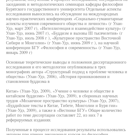
заседаниях и методологических семинарах кафедры философии
Бурятского государственного университета Отдельные аспекты
исследования выносились на обсуждение на международных
научно-практических конференциях «Социально-гуманитарные
аспекты изучения современного общества и личности» (г Улан-
Удэ, март 2007 г), «Интеллигенция и взаимодействие культур» (г
Улан-Удэ, июнь 2007 г), «Буддизм и вызовы III тысячелетия» (г
Улан-Удэ, июль 2008 г ), «Культурное пространство Восточной
Сибири и Монголии» (г Улан-Удэ, июнь 2009 г ), на научной
конференции БГУ «Философия и современность» (г Улан-Удэ,
январь 2009 г)
Основные теоретические выводы и положения диссертационного
исследования и его методологии опубликованы в трех
монографиях автора «Структурный подход к проблеме человека и
общества» (Улан-Удэ, 2006), «История проникновения и
становления буддизма в
Китае» (Улан-Удэ, 2009), «Учение о человеке и обществе в
китайском буддизме» (Улан-Удэ, 2009), в сборниках научных
трудов «Мозаичное пространство культуры» (Улан-Удэ, 2007),
«Буддийские тексты в Китае, Тибете, Монголии и Буря гии»
(Улан-Удэ, 2009), а также в «Вестнике БГУ» Общее количество
работ по теме диссертации составляет 22, из них 7 в
реферируемых изданиях
Полученные в процессе исследования результаты использовались
автором при чтении лекционных курсов по философии,