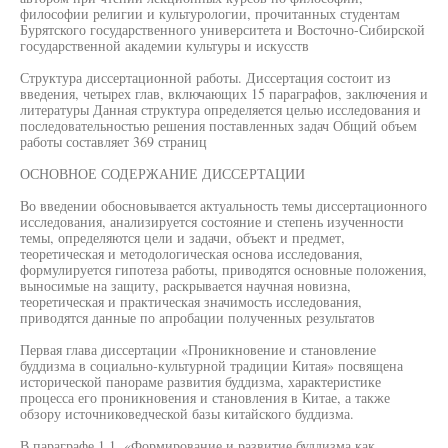
философии религии и культурологии, прочитанных студентам
Бурятского государственного университета и Восточно-Сибирской
государственной академии культуры и искусств
Структура диссертационной работы. Диссертация состоит из
введения, четырех глав, включающих 15 параграфов, заключения и
литературы Данная структура определяется целью исследования и
последовательностью решения поставленных задач Общий объем
работы составляет 369 страниц
ОСНОВНОЕ СОДЕРЖАНИЕ ДИССЕРТАЦИИ
Во введении обосновывается актуальность темы диссертационного
исследования, анализируется состояние и степень изученности
темы, определяются цели и задачи, объект и предмет,
теоретическая и методологическая основа исследования,
формулируется гипотеза работы, приводятся основные положения,
выносимые на защиту, раскрывается научная новизна,
теоретическая и практическая значимость исследования,
приводятся данные по апробации полученных результатов
Первая глава диссертации «Проникновение и становление
буддизма в социально-культурной традиции Китая» посвящена
исторической панораме развития буддизма, характеристике
процесса его проникновения и становления в Китае, а также
обзору источниковедческой базы китайского буддизма.
В параграфе 1.1. «Формирование и развитие буддизма как