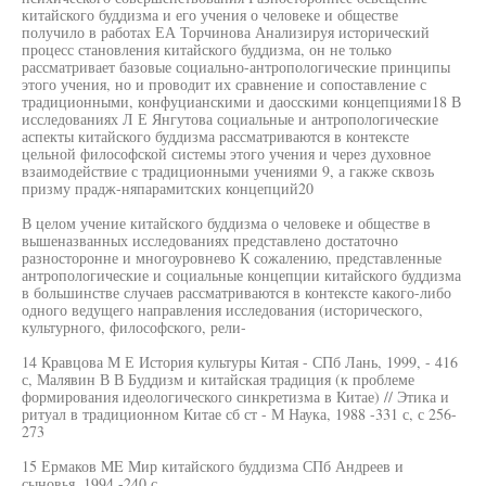
китайского буддизма и его учения о человеке и обществе
получило в работах ЕА Торчинова Анализируя исторический
процесс становления китайского буддизма, он не только
рассматривает базовые социально-антропологические принципы
этого учения, но и проводит их сравнение и сопоставление с
традиционными, конфуцианскими и даосскими концепциями18 В
исследованиях Л Е Янгутова социальные и антропологические
аспекты китайского буддизма рассматриваются в контексте
цельной философской системы этого учения и через духовное
взаимодействие с традиционными учениями 9, а гакже сквозь
призму прадж-няпарамитских концепций20
В целом учение китайского буддизма о человеке и обществе в
вышеназванных исследованиях представлено достаточно
разносторонне и многоуровнево К сожалению, представленные
антропологические и социальные концепции китайского буддизма
в большинстве случаев рассматриваются в контексте какого-либо
одного ведущего направления исследования (исторического,
культурного, философского, рели-
14 Кравцова М Е История культуры Китая - СПб Лань, 1999, - 416
с, Малявин В В Буддизм и китайская традиция (к проблеме
формирования идеологического синкретизма в Китае) // Этика и
ритуал в традиционном Китае сб ст - М Наука, 1988 -331 с, с 256-
273
15 Ермаков ME Мир китайского буддизма СПб Андреев и
сыновья, 1994 -240 с