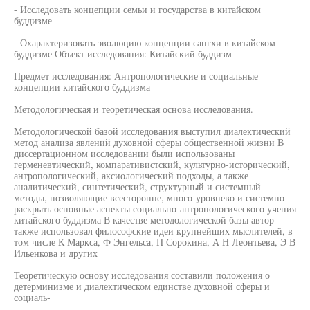
- Исследовать концепции семьи и государства в китайском
буддизме
- Охарактеризовать эволюцию концепции сангхи в китайском
буддизме Объект исследования: Китайский буддизм
Предмет исследования: Антропологические и социальные
концепции китайского буддизма
Методологическая и теоретическая основа исследования.
Методологической базой исследования выступил диалектический
метод анализа явлений духовной сферы общественной жизни В
диссертационном исследовании были использованы
герменевтический, компаративистский, культурно-исторический,
антропологический, аксиологический подходы, а также
аналитический, синтетический, структурный и системный
методы, позволяющие всесторонне, много-уровнево и системно
раскрыть основные аспекты социально-антропологического учения
китайского буддизма В качестве методологической базы автор
также использовал философские идеи крупнейших мыслителей, в
том числе К Маркса, Ф Энгельса, П Сорокина, А Н Леонтьева, Э В
Ильенкова и других
Теоретическую основу исследования составили положения о
детерминизме и диалектическом единстве духовной сферы и
социаль-