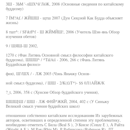
ЗШ - ЗЬМ '-лШХ^й'ЛёЖ, 2008 (Основные сведения по китайскому
буддизму)
7 ÍM?A£ / ЖЙШШ - щтш 2007 (Дун Сюцзюй Как Будда объясняет
жизнь)
8 тшт^: / SF&ff^f - Ш ЖЙМЙШ!, 2006 (Учитель Шэн-янь Обзор
изучения обетов)
9 / ШЯШ-Ш 2002,
1270 с (Фан Литянь Основной смысл философии китайского
буддизма), ШШШ^ / ^TálAíí - 2006, 266 с (Фань Литянь
Буддийская филосо-
фия), Ш'/ШХ / - ЛЖ 2003 (Чэнь Яньчжу Основ-
ной смысл буддизма), / ШШ - 2/K(£iT*)- $$ 0Л1АЙЖ/К
?_t, 2006, 358 с (Хунсюе Обзор буддийского учения),
ШШЩ\Ш / ШШ - ЛЖ ФНЙ^ЖКЙ, 2004, 402 с (У Синьжу
Великий смысп учения буддийских школ)
отношении собственно китайским исследованиям Из зарубежных
авторов, осветивших в определенной степени эту проблематику,
необходимо отметить С Била (Beal S ), Э Конзе (Conze Е ), А Райта
(Wright A F ), М Рая (Rhie М), Р Робинсона (Robmson R), ДТ