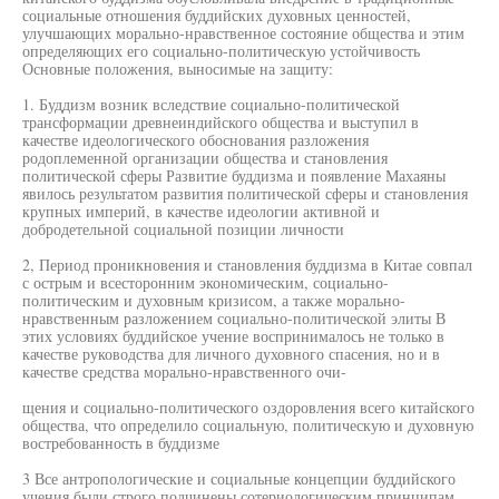
социальные отношения буддийских духовных ценностей,
улучшающих морально-нравственное состояние общества и этим
определяющих его социально-политическую устойчивость
Основные положения, выносимые на защиту:
1. Буддизм возник вследствие социально-политической
трансформации древнеиндийского общества и выступил в
качестве идеологического обоснования разложения
родоплеменной организации общества и становления
политической сферы Развитие буддизма и появление Махаяны
явилось результатом развития политической сферы и становления
крупных империй, в качестве идеологии активной и
добродетельной социальной позиции личности
2, Период проникновения и становления буддизма в Китае совпал
с острым и всесторонним экономическим, социально-
политическим и духовным кризисом, а также морально-
нравственным разложением социально-политической элиты В
этих условиях буддийское учение воспринималось не только в
качестве руководства для личного духовного спасения, но и в
качестве средства морально-нравственного очи-
щения и социально-политического оздоровления всего китайского
общества, что определило социальную, политическую и духовную
востребованность в буддизме
3 Все антропологические и социальные концепции буддийского
учения были строго подчинены сотериологическим принципам