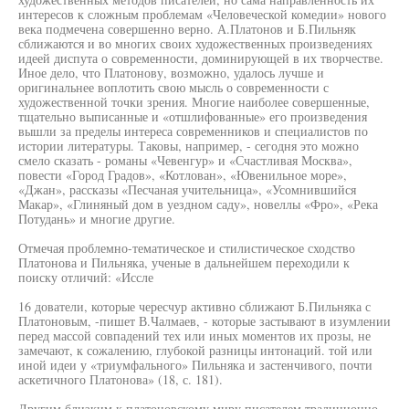
интересов к сложным проблемам «Человеческой комедии» нового
века подмечена совершенно верно. А.Платонов и Б.Пильняк
сближаются и во многих своих художественных произведениях
идеей диспута о современности, доминирующей в их творчестве.
Иное дело, что Платонову, возможно, удалось лучше и
оригинальнее воплотить свою мысль о современности с
художественной точки зрения. Многие наиболее совершенные,
тщательно выписанные и «отшлифованные» его произведения
вышли за пределы интереса современников и специалистов по
истории литературы. Таковы, например, - сегодня это можно
смело сказать - романы «Чевенгур» и «Счастливая Москва»,
повести «Город Градов», «Котлован», «Ювенильное море»,
«Джан», рассказы «Песчаная учительница», «Усомнившийся
Макар», «Глиняный дом в уездном саду», новеллы «Фро», «Река
Потудань» и многие другие.
Отмечая проблемно-тематическое и стилистическое сходство
Платонова и Пильняка, ученые в дальнейшем переходили к
поиску отличий: «Иссле
16 дователи, которые чересчур активно сближают Б.Пильняка с
Платоновым, -пишет В.Чалмаев, - которые застывают в изумлении
перед массой совпадений тех или иных моментов их прозы, не
замечают, к сожалению, глубокой разницы интонаций. той или
иной идеи у «триумфального» Пильняка и застенчивого, почти
аскетичного Платонова» (18, с. 181).
Другим близким к платоновскому миру писателем традиционно