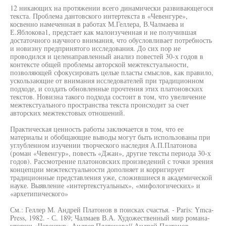
12 никающих на протяжении всего динамически развивающегося
текста. Проблема дантовского интертекста в «Чевенгуре»,
косвенно намеченная в работах М.Геллера, В.Чалмаева и
Е.Яблокова1, предстает как малоизученная и не получившая
достаточного научного внимания, что обусловливает потребность
и новизну предпринятого исследования. До сих пор не
проводился и целенаправленный анализ повестей 30-х годов в
контексте общей проблемы авторской межтекстуальности,
позволяющей сфокусировать целые пласты смыслов, как правило,
ускользающие от внимания исследователей при традиционном
подходе, и создать обновленные прочтения этих платоновских
текстов. Новизна такого подхода состоит в том, что увеличение
межтекстуального пространства текста происходит за счет
авторских межтекстовых отношений.
Практическая ценность работы заключается в том, что ее
материалы и обобщающие выводы могут быть использованы при
углубленном изучении творческого наследия А.П.Платонова
(роман «Чевенгур», повесть «Джан», другие тексты периода 30-х
годов). Рассмотрение платоновских произведений с точки зрения
концепции межтекстуальности дополняет и корригирует
традиционные представления уже, сложившиеся в академической
науке. Выявление «интертекстуальных», «мифологических» и
«архетипического»
См.: Геллер М. Андрей Платонов в поисках счастья. - Paris: Ymca-
Press, 1982. - С. 189; Чалмаев В.А. Художественный мир романа-
утопии «Чевенгур» Андрея Платонова// Андрей Платонов.