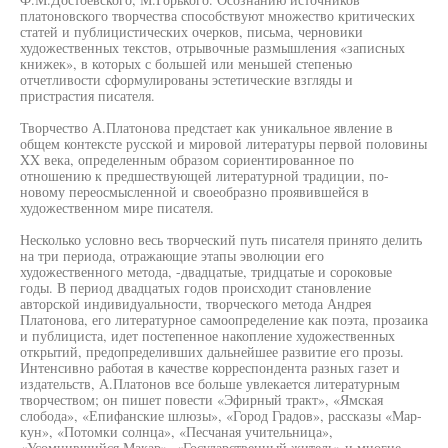
платоновского творчества способствуют множество критических
статей и публицистических очерков, письма, черновики
художественных текстов, отрывочные размышления «записных
книжек», в которых с большей или меньшей степенью
отчетливости сформулированы эстетические взгляды и
пристрастия писателя.
Творчество А.Платонова предстает как уникальное явление в
общем контексте русской и мировой литературы первой половины
XX века, определенным образом сориентированное по
отношению к предшествующей литературной традиции, по-
новому переосмысленной и своеобразно проявившейся в
художественном мире писателя.
Несколько условно весь творческий путь писателя принято делить
на три периода, отражающие этапы эволюции его
художественного метода, -двадцатые, тридцатые и сороковые
годы. В период двадцатых годов происходит становление
авторской индивидуальности, творческого метода Андрея
Платонова, его литературное самоопределение как поэта, прозаика
и публициста, идет постепенное накопление художественных
открытий, предопределивших дальнейшее развитие его прозы.
Интенсивно работая в качестве корреспондента разных газет и
издательств, А.Платонов все больше увлекается литературным
творчеством; он пишет повести «Эфирный тракт», «Ямская
слобода», «Епифанские шлюзы», «Город Градов», рассказы «Мар-
кун», «Потомки солнца», «Песчаная учительница»,
«Усомнившийся Макар», «Государственный житель» и многие