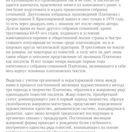
удается напечатать практически ничего из написанного ранее, а
тем более подготовить и издать прижизненное собрание
сочинений. Двухтомник избранных произведений Платонова с
предисловием Е.Краснощековой вышел в свет только в 1978 году,
то есть через двадцать пять с лишним лет после смерти автора.
Долгое время не было другого собрания сочинений, кроме
трехтомника 84-85-ого годов, изданного в условиях
намечавшихся перемен в общественной жизни страны и быстро
ставшего популярным не только среди платоноведов, но и в
широких кругах читательской аудитории. В трехтомник не вошли
ни романы, ни некоторые из повестей, в силу чего он дает лишь
самое общее и неполное представление об эволюции Платонова
как писателя. И вот только теперь выходят первые тома
пятитомного собрания сочинений Платонова, включающего в себя
весь корпус основных платоновских текстов.
Выделив с учетом органичной и нерасторжимой связи между
ними в процессе постепенной эволюции художественного метода
три периода в творчестве Платонова, обратимся к жанровому ряду
одиннадцати повестей писателя. Жанр повести, приобретший
статус доминирующего уже в первый период творчества, образуя
своеобразную жанровую магистраль, представляет определенное
художественное единство, динамическую систему, находящуюся в
развитии, одно звено которой предполагает последующее и
органично связано с предыдущим. Постепенная эволюция
жанровой формы приводит к рождению более глубинного,
внутреннего единства ряда повестей, возникающего на основе
проблемно-тематической общности и увеличения