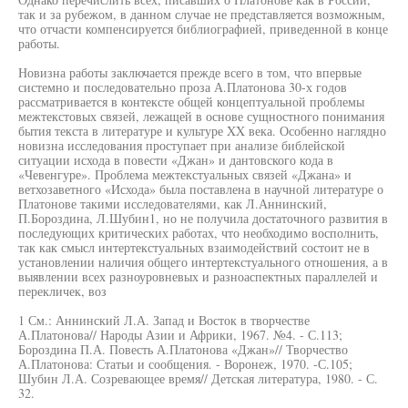
так и за рубежом, в данном случае не представляется возможным,
что отчасти компенсируется библиографией, приведенной в конце
работы.
Новизна работы заключается прежде всего в том, что впервые
системно и последовательно проза А.Платонова 30-х годов
рассматривается в контексте общей концептуальной проблемы
межтекстовых связей, лежащей в основе сущностного понимания
бытия текста в литературе и культуре XX века. Особенно наглядно
новизна исследования проступает при анализе библейской
ситуации исхода в повести «Джан» и дантовского кода в
«Чевенгуре». Проблема межтекстуальных связей «Джана» и
ветхозаветного «Исхода» была поставлена в научной литературе о
Платонове такими исследователями, как Л.Аннинский,
П.Бороздина, Л.Шубин1, но не получила достаточного развития в
последующих критических работах, что необходимо восполнить,
так как смысл интертекстуальных взаимодействий состоит не в
установлении наличия общего интертекстуального отношения, а в
выявлении всех разноуровневых и разноаспектных параллелей и
перекличек, воз
1 См.: Аннинский Л.А. Запад и Восток в творчестве
А.Платонова// Народы Азии и Африки, 1967. №4. - С.113;
Бороздина П.А. Повесть А.Платонова «Джан»// Творчество
А.Платонова: Статьи и сообщения. - Воронеж, 1970. -С.105;
Шубин Л.А. Созревающее время// Детская литература, 1980. - С.
32.