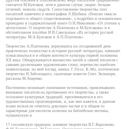
считается М.Булгаков, хотя в данном случае, скорее, больше
отличий, нежели сходств. Сопоставление творчества этих
писателей намечено в монографии Л.Шубина «Поиски смысла
отдельного и общего существования», а подробно и основательно
проведено в содержательной книге О.Н.Николенко «От утопии к
антиутопии: О творчестве А.Платонова и М.Булгакова» и в
обстоятельном пособии И.В.Савельзона «Из истории русской
литературы: М.А.Булгаков и А.П.Платонов».
Творчество А.Платонова, вернувшись на сегодняшний день
практически полностью в историю русской литературы, начинает
осмысливаться и в общем контексте культуры первой половины
XX века. Обнаруживается множество нитей и связей писателя с
самыми различными художниками слова; перечислю наиболее
значительные, на мой взгляд, имена: Г.Гессе, К.Абэ, поэтическое
творчество Н.Заболоцкого, сказочные повести Сент-Экзюпери,
рассказы М.Зощенко.
Постепенно возникает понимание источников, привлекавших
внимание писателя на протяжении его творчества, а также
осознание культурных традиций, преломившихся в его
художественных произведениях, и, как мне кажется, в данном
плане нельзя не отметить довольно частые и в общем-то
характерные для писателя аллюзии на библейские мотивы,
пушкинскую и
17 гоголевскую традиции, влияние творчества В.Г.Короленко,
Ф.М.Достоевского, М.Горького. Осознанию источников