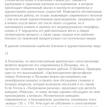
вдумчивым и серьезным научным исследованием, в котором
преобладает объективный анализ в контексте исторически и
художественно ценностных сущностей. Появляются обстоятельные
критические работы, не только знакомящие современного читателя
с тем или иным художественным произведением, увидевшим свет
в печати спустя много лет после своего создания, но и
пытающиеся уловить и оценить его индивидуальную специфику,
понять и У определить его действительное место в общем
литературном процессе, а также среди сходных или наиболее
близких по творческой концептуально-сти поэтических миров.
В данном отношении наиболее близким к художественному миру
15
А.Платонова, по многочисленным критических сопоставлениям,
является творчество его современника Б.Пильняка, что, в
частности, отмечено в критических работах Л.Шубина. Приведем
одно из его высказываний: «Организационно-философские
очерки Платонова и Пильняка можно рассматривать как
своеобразную попытку устроить свое обсуждение сложных и
больных вопросов, которые волновали писателей и их героев.
Если Гоголь в «Театральном разъезде» предложил для диспута
комедию «Ревизор», то наши авторы скромно обсуждают не свои
произведения, а великую «Человеческую комедию»
современности, в бальзаковском, разумеется, понимании этого
«жанра» (20, с. 170). Речь идет не собственно о сопоставлении
художественных методов писателей, но сама направленность их