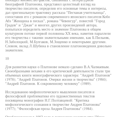
биографией Платонова, представил целостный взгляд на
творчество писателя, определив его основные темы и интересы,
дал оригинальную трактовку рассказа "Песчаная учительница",
сопоставив его с романом современного японского писателя Кобо
Абэ "Женщина в песках", романа "Чевенгур", повестей "Город
Градов" и "Джан" и многих других произведений автора,
попытался определить место и значение Платонова в общем
культурном потоке первой половины XX века, наметив параллели
его творчества с такими значительными именами, как Б.Пильняк,
Н.Заболоцкий, М.Булгаков, М.Зощенко и некоторыми другими.
Словом, вклад Л.Шубина в становление платоноведения довольно
значителен.
10
Для развития науки о Платонове немало сделано В.А.Чалмаевым.
Своеобразными вехами в его критической деятельности стали три
объемных книги монографического характера: "Андрей Платонов"
(1978); "Андрей Платонов. Очерки жизни и творчества" (1984);
"Андрей Платонов. К сокровенному человеку" (1989).
Исследованию мифопоэтического мышления писателя и
философской проблематике его художественных текстов
посвящены монографии Н.Г.Полтавцевой: "Критика
мифологического сознания в творчестве Андрея Платонова"
(1977); "Философская проза Андрея Платонова" (1984).
Опубликованная в 1982 году в парижском издательстве "Ушса-