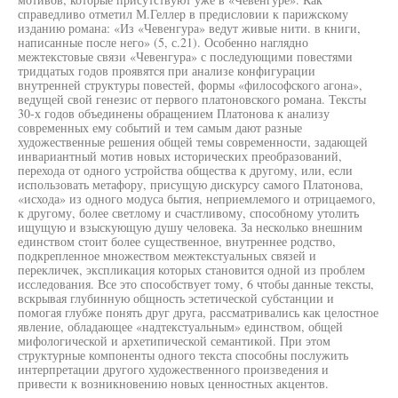
справедливо отметил М.Геллер в предисловии к парижскому
изданию романа: «Из «Чевенгура» ведут живые нити. в книги,
написанные после него» (5, с.21). Особенно наглядно
межтекстовые связи «Чевенгура» с последующими повестями
тридцатых годов проявятся при анализе конфигурации
внутренней структуры повестей, формы «философского агона»,
ведущей свой генезис от первого платоновского романа. Тексты
30-х годов объединены обращением Платонова к анализу
современных ему событий и тем самым дают разные
художественные решения общей темы современности, задающей
инвариантный мотив новых исторических преобразований,
перехода от одного устройства общества к другому, или, если
использовать метафору, присущую дискурсу самого Платонова,
«исхода» из одного модуса бытия, неприемлемого и отрицаемого,
к другому, более светлому и счастливому, способному утолить
ищущую и взыскующую душу человека. За несколько внешним
единством стоит более существенное, внутреннее родство,
подкрепленное множеством межтекстуальных связей и
перекличек, экспликация которых становится одной из проблем
исследования. Все это способствует тому, 6 чтобы данные тексты,
вскрывая глубинную общность эстетической субстанции и
помогая глубже понять друг друга, рассматривались как целостное
явление, обладающее «надтекстуальным» единством, общей
мифологической и архетипической семантикой. При этом
структурные компоненты одного текста способны послужить
интерпретации другого художественного произведения и
привести к возникновению новых ценностных акцентов.