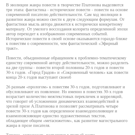
В эволюции жанра повести в творчестве Платонова выделяются
три этапа: фантастика - исторические повести - повести на основе
современной писателю действительности. Сам ход эволюции в
развитии жанра можно свести к двум следующим формулам. От
фантастики мысль автора движется к исторически конкретному
материалу. От умелого воссоздания колорита определенной эпохи
автор переходит к изображению современных событий.
Исторические повести в своей основе оказываются гораздо ближе
к повестям о современности, чем фантастический «Эфирный
тракт».
Повести, объединенные обращением к проблемно-тематическому
единству современной автору действительности, можно разделить
на две группы - повести второй половины 20-х годов и повести
30-х годов. «Город Градов» и «Сокровенный человек» как повести
конца 20-х годов выступают своеоб
26 разным «прологом» к повестям 30-х годов, подготавливают и
обусловливают их появление. Но именно в повестях 30-х годов
возрастает количество межтекстовых перекличек и корреляций,
что говорит об усложнении динамических взаимодействий в
зрелой прозе А.Платонова и позволяет рассматривать четыре
повести 30-х годов как определенное взаимодополняющее и
взаимопоясняющее единство художественных текстов,
обладающее общим «метасюжетом», как развитие магистрального
жанра в прозе писателя.
Термин «метасюжет» появляется в третьей части