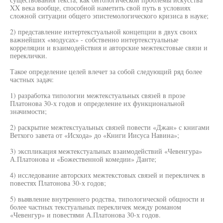
XX века вообще, способной наметить свой путь в условиях
сложной ситуации общего эпистемологического кризиса в науке;
2) представление интертекстуальной концепции в двух своих
важнейших «модусах» - собственно интертекстуальные
корреляции и взаимодействия и авторские межтекстовые связи и
переклички.
Такое определение целей влечет за собой следующий ряд более
частных задач:
1) разработка типологии межтекстуальных связей в прозе
Платонова 30-х годов и определение их функциональной
значимости;
2) раскрытие межтекстуальных связей повести «Джан» с книгами
Ветхого завета от «Исхода» до «Книги Иисуса Навина»;
3) экспликация межтекстуальных взаимодействий «Чевенгура»
А.Платонова и «Божественной комедии» Данте;
4) исследование авторских межтекстовых связей и перекличек в
повестях Платонова 30-х годов;
5) выявление внутреннего родства, типологической общности и
более частных текстуальных перекличек между романом
«Чевенгур» и повестями А.Платонова 30-х годов.