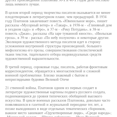
лишь немного лучше.
В целом второй период творчества писателя оказывается не менее
плодотворным в литературном плане, чем предыдущий. В 1934
году Платонов заканчивает повесть «Ювенильное море», пишет
рассказы «Мусорный ветер» и «Такыр», в 1938-м - «Глиняный дом
в уездном саду» и «Фро», в 37-м - «Реку Потудань», в 38-м -
повесть «Джан», рассказы «На заре туманной юности», «Июльская
гроза», в 39-м - рассказ «По небу полуночи» и некоторые другие.
Эволюция художественного метода писателя идет в сторону
усложнения внутренней структуры произведений, большего
мифологизма его прозы, совершенствования стилистической
ткани текстов, тщательного отбора индивидуальных средств
художественной выразительности.
В третий период, сороковые годы, писатель, работая фронтовым
корреспондентом, обращается к многоаспектной и сложной
военной проблематике. Близко знакомый с бытом и
неприглядными буднями Великой Отече
21 ственной войны, Платонов одним из первых создает в
литературе художественные картины подвига русского солдата,
поднимающиеся до уровня типических обобщений высокого
искусства. В цикле военных рассказов Платонова, довольно часто
появлявшихся в газетной и журнальной периодике тех лет, а
позже выходивших в виде отдельных тематических сборников,
важное место занимают «Одухотворенные люди», «Среди народа»;
«Маленький солдат», «Штурм лабиринта», «Иван Великий»,