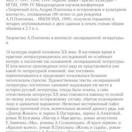
ИГПИ, 1999; IV Международная научная конференция
«Творческий путь Андрея Платонова в историческом и культурном
контексте», посвященная 100-летию со дня рождения
А.П.Платонова, - ИМЛИ РАН, 1999), получили отражение в
четырех опубликованных и двух сданных в печать статьях общим
объемом в 2.5 п.л.
Творчество А.Платонова в контексте «возвращенной литературы»
и
14 культуры первой половины XX века. В настоящее время в
практике литературоведческих исследований не ослабевает
интерес к писателям так называемой «возвращенной литературы».
И хотя многие произведения этого ряда не представляются уже
какой-то литературной новинкой, они постоянно
перепечатываются и продолжают пользоваться большим
читательским спросом. Художественные тексты «возвращенной
литературы» постепенно занимают надлежащее им место в
истории русской литературы, откуда были изъяты, а сама
отечественная литература XX века становится наконец-то полной
по своему реально историческому составу, обретая полнокровное
лицо и адекватное выражение. Несколько восторженный пафос
первых прочтений столь значительных явлений данного ряда, как
«Доктор Живаго» и лирика Б.Пастернака, лирика А.Ахматовой,
роман М.Булгакова «Мастер и Маргарита», роман-антиутопия
Е.Замятина «Мы», романы А.Солженицына «В круге первом» и
«Красное колесо», роман В.Гроссмана «Жизнь и судьба», роман-
утопия-антиутопия А.Платонова «Чевенгур», сменяется