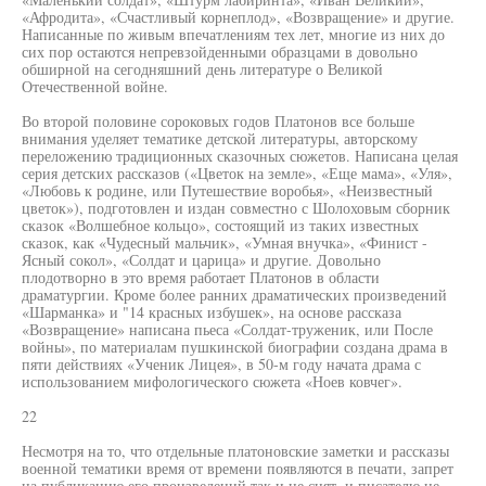
«Афродита», «Счастливый корнеплод», «Возвращение» и другие.
Написанные по живым впечатлениям тех лет, многие из них до
сих пор остаются непревзойденными образцами в довольно
обширной на сегодняшний день литературе о Великой
Отечественной войне.
Во второй половине сороковых годов Платонов все больше
внимания уделяет тематике детской литературы, авторскому
переложению традиционных сказочных сюжетов. Написана целая
серия детских рассказов («Цветок на земле», «Еще мама», «Уля»,
«Любовь к родине, или Путешествие воробья», «Неизвестный
цветок»), подготовлен и издан совместно с Шолоховым сборник
сказок «Волшебное кольцо», состоящий из таких известных
сказок, как «Чудесный мальчик», «Умная внучка», «Финист -
Ясный сокол», «Солдат и царица» и другие. Довольно
плодотворно в это время работает Платонов в области
драматургии. Кроме более ранних драматических произведений
«Шарманка» и "14 красных избушек», на основе рассказа
«Возвращение» написана пьеса «Солдат-труженик, или После
войны», по материалам пушкинской биографии создана драма в
пяти действиях «Ученик Лицея», в 50-м году начата драма с
использованием мифологического сюжета «Ноев ковчег».
22
Несмотря на то, что отдельные платоновские заметки и рассказы
военной тематики время от времени появляются в печати, запрет
на публикацию его произведений так и не снят, и писателю не