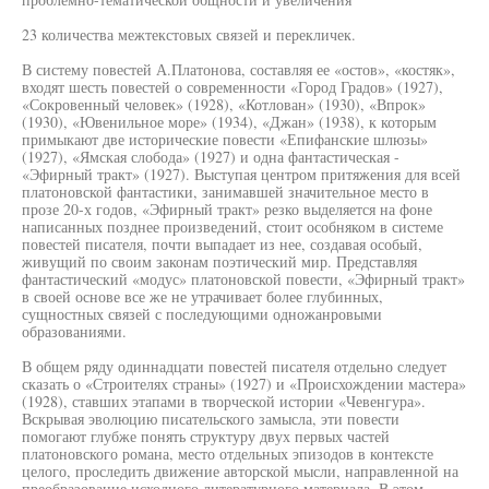
23 количества межтекстовых связей и перекличек.
В систему повестей А.Платонова, составляя ее «остов», «костяк»,
входят шесть повестей о современности «Город Градов» (1927),
«Сокровенный человек» (1928), «Котлован» (1930), «Впрок»
(1930), «Ювенильное море» (1934), «Джан» (1938), к которым
примыкают две исторические повести «Епифанские шлюзы»
(1927), «Ямская слобода» (1927) и одна фантастическая -
«Эфирный тракт» (1927). Выступая центром притяжения для всей
платоновской фантастики, занимавшей значительное место в
прозе 20-х годов, «Эфирный тракт» резко выделяется на фоне
написанных позднее произведений, стоит особняком в системе
повестей писателя, почти выпадает из нее, создавая особый,
живущий по своим законам поэтический мир. Представляя
фантастический «модус» платоновской повести, «Эфирный тракт»
в своей основе все же не утрачивает более глубинных,
сущностных связей с последующими одножанровыми
образованиями.
В общем ряду одиннадцати повестей писателя отдельно следует
сказать о «Строителях страны» (1927) и «Происхождении мастера»
(1928), ставших этапами в творческой истории «Чевенгура».
Вскрывая эволюцию писательского замысла, эти повести
помогают глубже понять структуру двух первых частей
платоновского романа, место отдельных эпизодов в контексте
целого, проследить движение авторской мысли, направленной на
преобразование исходного литературного материала. В этом