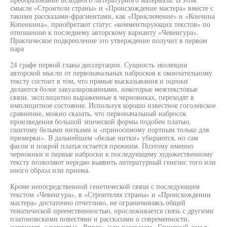
смысле «Строители страны» и «Происхождение мастера» вместе с
такими рассказами-фрагментами, как «Приключение» и «Кончина
Копенкина», приобретают статус «комментирующих текстов» по
отношению к последнему авторскому варианту «Чевенгура».
Практическое подкрепление это утверждение получит в первом
пара
24 графе первой главы диссертации. Сущность эволюции
авторской мысли от первоначальных набросков к окончательному
тексту состоит в том, что прямые высказывания и оценки
делаются более завуалированными, некоторые межтекстовые
связи, эксплицитно выраженные в черновиках, переходят в
имплицитное состояние. Используя хорошо известное гоголевское
сравнение, можно сказать, что первоначальный набросок
произведения большой эпической формы подобен платью,
сшитому белыми нитками и «приносимому портным только для
примерки». В дальнейшем «белые нитки» убираются, но сам
фасон и покрой платья остается прежним. Поэтому именно
черновики и первые наброски к последующему художественному
тексту позволяют нередко выявить литературный генезис того или
иного образа или приема.
Кроме непосредственной генетической связи с последующим
текстом «Чевенгура», в «Строителях страны» и «Происхождении
мастера» достаточно отчетливо, не ограничиваясь общей
тематической преемственностью, прослеживается связь с другими
платоновскими повестями и рассказами о современности,
например, с повестью «Впрок» или рассказом «Глиняный дом в