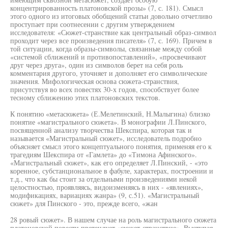
концентрированность платоновской прозы» (7, с. 181). Смысл
этого одного из итоговых обобщений статьи довольно отчетливо
проступает при соотнесении с другим утверждением
исследователя: «Сюжет-странствие как центральный образ-символ
проходит через все произведения писателя» (7, с. 169). Причем в
той ситуации, когда образы-символы, связанные между собой
«системой сближений и противопоставлений», «просвечивают
друг через друга», один из символов берет на себя роль
комментария другого, уточняет и дополняет его символические
значения. Мифологическая основа сюжета-странствия,
присутствуя во всех повестях 30-х годов, способствует более
тесному сближению этих платоновских текстов.
К понятию «метасюжета» (Е.Мелетинский, Н.Малыгина) близко
понятие «магистрального сюжета». В монографии Л.Пинского,
посвященной анализу творчества Шекспира, которая так и
называется «Магистральный сюжет», исследователь подробно
объясняет смысл этого концептуального понятия, применяя его к
трагедиям Шекспира от «Гамлета» до «Тимона Афинского».
«Магистральный сюжет», как его определяет Л.Пинский, - «это
коренное, субстанциональное в фабуле, характерах, построении и
т.д., что как бы стоит за отдельными произведениями некой
целостностью, проявляясь, видоизменяясь в них - «явлениях»,
модификациях, вариациях жанра» (9, с.51). «Магистральный
сюжет» для Пинского - это, прежде всего, «жан
28 ровый сюжет». В нашем случае на роль магистрального сюжета
платоновской повести претендует «сюжет-странствие». Выступая