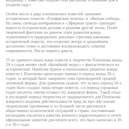
уездном саду».
Особое место в ряду платоновских повестей занимают
исторические повести «Епифанские шлюзы» и «Ямская слобода».
На смену свободы воображения в «Эфирном тракте» приходит
верность историческим деталям и реалиям другой эпохи. Полет
творческой фантазии на данном этапе развития жанра
ограничивается традиционно довольно строгими канонами
исторической повести, что позволит автору в дальнейшем
достаточно точно и достоверно воспроизводить события
современности. После первого доволь
25 но удачного опыта жанр повести в творчестве Платонова конца
20-х годов меняет свой «бытийный модус» с фантастического на
исторический. Наиболее бурное и интенсивное развитие жанра
повести у Платонова происходит именно в период конца 20-х
годов, за который было завершено семь произведений средней
эпической формы. Для сравнения скажем, что за весь период 30-х
годов было создано лишь четыре повести, а в период сороковых
годов писатель совсем оставил эту жанровую форму. Такой отказ
в последний период творчества от традиционного для Платонова
жанрового видения действительности вряд ли был обусловлен
творческими причинами и по большей части диктовался
общественно-политической ситуацией в стране, постоянными
разъездами писателя в качестве военного корреспондента и почти
официальным запретом для печати всего, что было написано в 20-
е и 30-е годы.