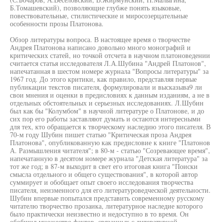
Б.Томашевский), позволяющие глубже понять языковые,
повествовательные, стилистические и миросозерцательные
особенности прозы Платонова.
Обзор литературы вопроса. В настоящее время о творчестве
Андрея Платонова написано довольно много монографий и
критических статей, но точкой отсчета в научном платоноведении
считается статья исследователя Л.А.Шубина "Андрей Платонов",
напечатанная в шестом номере журнала "Вопросы литературы" за
1967 год. До этого критики, как правило, представляя первые
публикации текстов писателя, формулировали и высказыва9 ли
свои мнения и оценки в предисловиях к данным изданиям, а не в
отдельных обстоятельных и серьезных исследованиях. Л.Шубин
был как бы "Колумбом" в научной литературе о Платонове, и до
сих пор его работы заставляют думать и остаются интересными
для тех, кто обращается к творческому наследию этого писателя. В
70-м году Шубин пишет статью "Критическая проза Андрея
Платонова", опубликованную как предисловие к книге "Платонов
А. Размышления читателя"; в 80-м - статью "Созревающее время",
напечатанную в десятом номере журнала "Детская литература" за
тот же год; в 87-м выходит в свет его итоговая книга "Поиски
смысла отдельного и общего существования", в которой автор
суммирует и обобщает опыт своего исследования творчества
писателя, неизменного для его литературоведческой деятельности.
Шубин впервые попытался представить современному русскому
читателю творчество прозаика, литературное наследие которого
было практически неизвестно и недоступно в то время. Он
обобщил множество фактов, связанных с литературной