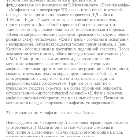
фундаментального исследования Е.Мелетинского «Поэтика мифа»
- «Мифологизм в литературе XX века», в той главе, в которой
исследователь противопоставляет творчество Д.Джойса и
Т.Манна. Единый «метасюжет», как считает исследователь,
присутствует в «Волшебной горе» и «Улиссе», причем этот
«метасюжет» обусловлен общностью мифологического порядка:
«Именно мифологические параллели проясняют близкую в обоих
романах схему метасюжета: уход из дома - соблазны и испытания
- возвращение. Блум возвращается только примиренным, а Ганс
Касторп - обогащенным и достигшим подлинной зрелости. После
завершения этого цикла у обоих впереди новые испытания» (8,
с.345). Принципиальным моментом для возникновения
метасюжета является соотнесенность образов с едиными
мифологическими прототипами и «универсалиями». В сущности,
сюжеты отдельных текстов коррелируют между собой часто
опосредованно, в силу того что они соотнесены с единым
мифологическим протосюжетом. Причем речь идет не о
буквальном сходстве сюжетов, а о более глубинной общности,
обусловленной «мифологической основой» (Н.Фрай) сюжетов,
мифологическим субстратом тех или иных образов. Появление
метасюжета нередко сопряжено с пафосом универсальной
27 символизации метафизических начал бытия.
Непосредственно к творчеству А.Платонова термин «метасюжет»
употребляется Н.Малыгиной в статье «Образы-символы в
творчестве А.Платонова»: «Связь отдельного эпизода с целым,
имеющим сквозной метасюжет, создает особую