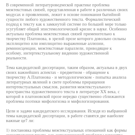
В современной литературоведческой практике проблема
межтекстовых связей, представленная в работе в различных своих
модусах и проявлениях, лежит в основе понимания бытийной
сущности любого художественного текста. Формалистический
подход к тексту как к замкнутой системе по большей мере только
усугубляет общий эпистемологический кризис в науке. Особенно
актуальна проблема межтекстовых связей применительно к
творчеству Платонова, в зрелой прозе которого довольно сильны
эксплицитно или имплицитно выраженные аллюзии,
реминисценции, межтекстовые параллели, приводящие к
особому, интертекстуальному видению художественной
реальности.
Тема кандидатской диссертации, таким образом, актуальна в двух
своих важнейших аспектах - предметном - обращение к
творчеству А.Платонова - и методологическом - попытка анализа
литературных явлений в свете проблемы приращения
интертекстуальных смыслов, развития межтекстуального
пространства художественного текста в литературе XX века, с
которой в платоновской прозе нередко существенно сближаются
проблемы поэтики мифологизма и мифологизирования.
Цели и задачи кандидатского исследования. Исходя из выбранной
темы кандидатской диссертации, в работе ставятся две наиболее
важные це7 ли:
1) постановка проблемы межтекстуальных отношений как формы
существования текста, как онтологической проблемы искусства