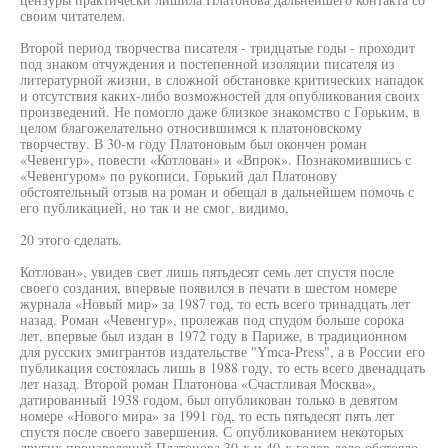
своим читателем.
Второй период творчества писателя - тридцатые годы - проходит
под знаком отчуждения и постепенной изоляции писателя из
литературной жизни, в сложной обстановке критических нападок
и отсутствия каких-либо возможностей для опубликования своих
произведений. Не помогло даже близкое знакомство с Горьким, в
целом благожелательно относившимся к платоновскому
творчеству. В 30-м году Платоновым был окончен роман
«Чевенгур», повести «Котлован» и «Впрок». Познакомившись с
«Чевенгуром» по рукописи, Горький дал Платонову
обстоятельный отзыв на роман и обещал в дальнейшем помочь с
его публикацией, но так и не смог, видимо,
20 этого сделать.
Котлован», увидев свет лишь пятьдесят семь лет спустя после
своего создания, впервые появился в печати в шестом номере
журнала «Новый мир» за 1987 год, то есть всего тринадцать лет
назад. Роман «Чевенгур», пролежав под спудом больше сорока
лет, впервые был издан в 1972 году в Париже, в традиционном
для русских эмигрантов издательстве "Ymca-Press", а в России его
публикация состоялась лишь в 1988 году, то есть всего двенадцать
лет назад. Второй роман Платонова «Счастливая Москва»,
датированный 1938 годом, был опубликован только в девятом
номере «Нового мира» за 1991 год, то есть пятьдесят пять лет
спустя после своего завершения. С опубликованием некоторых
других произведений Платонова 30-х и 40-х годов дело обстояло