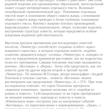
родовой моделью для одножанровых образований, магистральный
сюжет создает интерпретацию отдельного текста. Возникает
своеобразный герменевтический круг. Понимание отдельных
текстов ведет к пониманию общего сюжета жанра, а понимание
общего сюжета жанра приводит к более глубокому пониманию
отдельного текста. Контекст жанрово близких произведений,
выделяя родовое, субстанциональное, общее, позволяет выделить
внутреннюю структуру повести, которая определяется особым
жанровым видением действительности.
Выступая центром притяжения для последующих повестей
писателя, «Чевенгур» способствует созданию особого «кросс-
жанрового единства», в котором отдельные повести, подобно
планетам, вращаются вокруг «солнца» «Чевенгура» и, находясь от
него на определенном временном расстоянии, все же подвластны
полю его притяжения. Самыми близкими текстами оказываются,
конечно, «Котлован» и «Впрок». Легко себе представить, как эти
повести дали бы другие версии второй и третьей частей
«Чевенгура». По мнению М.Геллера, автора монографии «Андрей
Платонов в поисках счастья», «повесть «Котлован» можно
рассматривать как продолжение «Чевенгура» (4, с.253). При этом
исследователь отмечает, что герои Платонова претерпели
«коренное изменение», прожив несколько лет и «перейдя из
романа в повесть». Субстанционально те же герои претерпевают
не меньшее изменение, переходя из повести в повесть.
«Ювенильное море» построено уже на контроверзе событий
«Котлована», их переосмыслении и переворачивании. «Джан», с
временной точки зрения находясь дальше всех от «Че