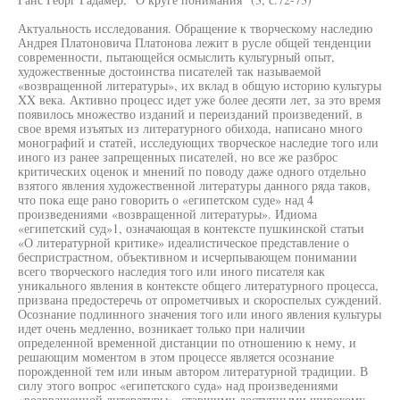
Актуальность исследования. Обращение к творческому наследию
Андрея Платоновича Платонова лежит в русле общей тенденции
современности, пытающейся осмыслить культурный опыт,
художественные достоинства писателей так называемой
«возвращенной литературы», их вклад в общую историю культуры
XX века. Активно процесс идет уже более десяти лет, за это время
появилось множество изданий и переизданий произведений, в
свое время изъятых из литературного обихода, написано много
монографий и статей, исследующих творческое наследие того или
иного из ранее запрещенных писателей, но все же разброс
критических оценок и мнений по поводу даже одного отдельно
взятого явления художественной литературы данного ряда таков,
что пока еще рано говорить о «египетском суде» над 4
произведениями «возвращенной литературы». Идиома
«египетский суд»1, означающая в контексте пушкинской статьи
«О литературной критике» идеалистическое представление о
беспристрастном, объективном и исчерпывающем понимании
всего творческого наследия того или иного писателя как
уникального явления в контексте общего литературного процесса,
призвана предостеречь от опрометчивых и скороспелых суждений.
Осознание подлинного значения того или иного явления культуры
идет очень медленно, возникает только при наличии
определенной временной дистанции по отношению к нему, и
решающим моментом в этом процессе является осознание
порожденной тем или иным автором литературной традиции. В
силу этого вопрос «египетского суда» над произведениями
«возвращенной литературы», ставшими доступными широкому