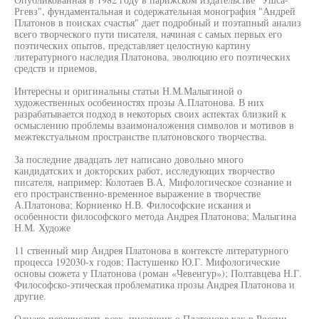
Ргевз", фундаментальная и содержательная монография "Андрей
Платонов в поисках счастья" дает подробный и поэтапный анализ
всего творческого пути писателя, начиная с самых первых его
поэтических опытов, представляет целостную картину
литературного наследия Платонова, эволюцию его поэтических
средств и приемов.
Интересны и оригинальны статьи Н.М.Малыгиной о
художественных особенностях прозы А.Платонова. В них
разрабатывается подход в некоторых своих аспектах близкий к
осмыслению проблемы взаимоналожения символов и мотивов в
межтекстуальном пространстве платоновского творчества.
За последние двадцать лет написано довольно много
кандидатских и докторских работ, исследующих творчество
писателя, например: Колотаев В.А. Мифологическое сознание и
его пространственно-временное выражение в творчестве
А.Платонова; Корниенко Н.В. Философские искания и
особенности философского метода Андрея Платонова; Малыгина
Н.М. Художе
11 ственный мир Андрея Платонова в контексте литературного
процесса 192030-х годов; Пастушенко Ю.Г. Мифологические
основы сюжета у Платонова (роман «Чевенгур»); Полтавцева Н.Г.
Философско-этическая проблематика прозы Андрея Платонова и
другие.
Однако перечислить всех, писавших о Платонове как в России,