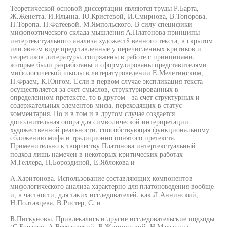
Теоретической основой диссертации являются труды Р.Барта,
Ж.Женетта, И.Ильина, Ю.Кристевой, И.Смирнова, В.Топорова,
П.Торопа, Н.Фатеевой, М.Ямпольского. В силу специфики
мифопоэтического склада мышления А.Платонова принципы
интертекстуального анализа художест8 венного текста, в скрытом
или явном виде представленные у перечисленных критиков и
теоретиков литературы, сопряжены в работе с принципами,
которые были разработаны и сформулированы представителями
мифологической школы в литературоведении Е.Мелетинским,
Н.Фраем, К.Юнгом. Если в первом случае экспликация текста
осуществляется за счет смыслов, структурированных в
определенном претексте, то в другом - за счет структурных и
содержательных элементов мифа, переходящих в статус
комментария. Но и в том и в другом случае создается
дополнительная опора для символической интерпретации
художественной реальности, способствующая функциональному
сближению мифа и традиционно понятого претекста.
Применительно к творчеству Платонова интертекстуальный
подход лишь намечен в некоторых критических работах
М.Геллера, П.Бороздиной, Е.Яблокова и
A.Харитонова. Использование составляющих компонентов
мифологического анализа характерно для платоноведения вообще
и, в частности, для таких исследователей, как Л.Аннинский,
Н.Полтавцева, В.Ристер, С. и
B.Пискуновы. Привлекались и другие исследовательские подходы
(С.Бочаров, А.Веселовский, В.Жирмунский, Н.Малыгина,