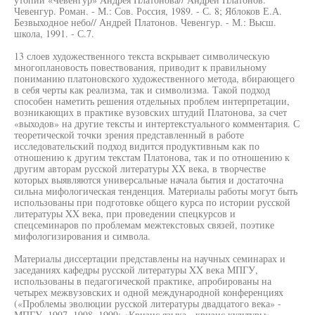
Чевенгур. Роман. - М.: Сов. Россия, 1989. - С. 8; Яблоков Е.А.
Безвыходное небо// Андрей Платонов. Чевенгур. - М.: Высш.
школа, 1991. - С.7.
13 слоев художественного текста вскрывает символическую
многоплановость повествования, приводит к правильному
пониманию платоновского художественного метода, вбирающего
в себя черты как реализма, так и символизма. Такой подход
способен наметить решения отдельных проблем интерпретации,
возникающих в практике вузовских штудий Платонова, за счет
«выходов» на другие тексты и интертекстуального комментария. С
теоретической точки зрения представленный в работе
исследовательский подход видится продуктивным как по
отношению к другим текстам Платонова, так и по отношению к
другим авторам русской литературы XX века, в творчестве
которых выявляются универсальные начала бытия и достаточна
сильна мифологическая тенденция. Материалы работы могут быть
использованы при подготовке общего курса по истории русской
литературы XX века, при проведении спецкурсов и
спецсеминаров по проблемам межтекстовых связей, поэтике
мифологизирования и символа.
Материалы диссертации представлены на научных семинарах и
заседаниях кафедры русской литературы XX века МПГУ,
использованы в педагогической практике, апробированы на
четырех межвузовских и одной международной конференциях
(«Проблемы эволюции русской литературы двадцатого века» -
МПГУ, 1997, 1998, 1999; «Кризис языка - кризис культуры» -