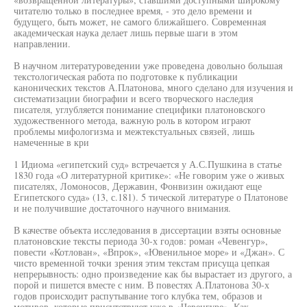
читателю только в последнее время, - это дело времени и
будущего, быть может, не самого ближайшего. Современная
академическая наука делает лишь первые шаги в этом
направлении.
В научном литературоведении уже проведена довольно большая
текстологическая работа по подготовке к публикации
канонических текстов А.Платонова, много сделано для изучения и
систематизации биографии и всего творческого наследия
писателя, углубляется понимание специфики платоновского
художественного метода, важную роль в котором играют
проблемы мифологизма и межтекстуальных связей, лишь
намеченные в кри
1 Идиома «египетский суд» встречается у А.С.Пушкина в статье
1830 года «О литературной критике»: «Не говорим уже о живых
писателях, Ломоносов, Державин, Фонвизин ожидают еще
Египетского суда» (13, с.181). 5 тической литературе о Платонове
и не получившие достаточного научного внимания.
В качестве объекта исследования в диссертации взяты основные
платоновские тексты периода 30-х годов: роман «Чевенгур»,
повести «Котлован», «Впрок», «Ювенильное море» и «Джан». С
чисто временной точки зрения этим текстам присуща цепкая
непрерывность: одно произведение как бы вырастает из другого, а
порой и пишется вместе с ним. В повестях А.Платонова 30-х
годов происходит распутывание того клубка тем, образов и
мотивов, которые присутствуют уже в «Чевенгуре». Как