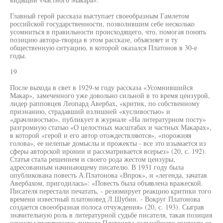
Главный герой рассказа выступает своеобразным Гамлетом
российской государственности, позволившим себе несколько
усомниться в правильности происходящего, что, помогая понять
позицию автора-творца в этом рассказе, объясняет и ту
общественную ситуацию, в которой оказался Платонов в 30-е
годы.
19
После выхода в свет в 1929-м году рассказа «Усомнившийся
Макар», замеченного уже довольно сильной в то время цензурой,
лидер рапповцев Леопард Авербах, «критик, по собственному
признанию, страдавший излишней «кусливостью» и
«драчливостью», публикует в журнале «На литературном посту»
разгромную статью «О целостных масштабах и частных Макарах»,
в которой «герой и его автор отождествляются», «порожняя
голова», ее нелепые домыслы и прожекты - все это изымается из
сферы авторской иронии и рассматривается всерьез» (20, с. 192).
Статья стала решением и своего рода жестом цензуры,
адресованным начинающему писателю. В 1931 году была
опубликована повесть А.Платонова «Впрок», и «легенда, зачатая
Авербахом, пригодилась»: «Повесть была объявлена вражеской.
Писателя перестали печатать, - резюмирует реакцию критики того
времени известный платоновед Л.Шубин. - Вокруг Платонова
создается своеобразная полоса отчуждения» (20, с. 193). Сыграв
значительную роль в литературной судьбе писателя, такая позиция
цензуры практически лишила Платонова дальнейшего контакта со