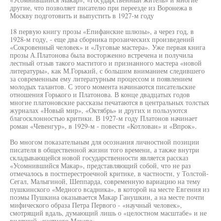
другие, что позволяет писателю при переезде из Воронежа в
Москву подготовить и выпустить в 1927-м году
18 первую книгу прозы «Епифанские шлюзы», а через год, в
1928-м году, - еще два сборника прозаических произведений
«Сокровенный человек» и «Луговые мастера». Уже первая книга
прозы А.Платонова была восторженно встречена и получила
лестный отзыв такого маститого и признанного мастера «новой
литературы», как М.Горький, с большим вниманием следившего
за современным ему литературным процессом и появлением
молодых талантов. С этого момента начинаются писательские
отношения Горького и Платонова. В конце двадцатых годов
многие платоновские рассказы печатаются в центральных толстых
журналах «Новый мир», «Октябрь» и других и пользуются
благосклонностью критики. В 1927-м году Платонов начинает
роман «Чевенгур», в 1929-м - повести «Котлован» и «Впрок».
Во многом показательным для осознания личностной позиции
писателя в общественной жизни того времени, а также внутри
складывающейся новой государственности является рассказ
«Усомнившийся Макар», представляющий собой, что не раз
отмечалось в постперестроечной критике, в частности, у Толстой-
Сегал, Малыгиной, Шеппарда, современную вариацию на тему
пушкинского «Медного всадника», в которой на месте Евгения из
поэмы Пушкина оказывается Макар Ганушкин, а на месте почти
мифического образа Петра Первого - «научный человек»,
смотрящий вдаль, думающий лишь о «целостном масштабе» и не
видящий «частного Макара».