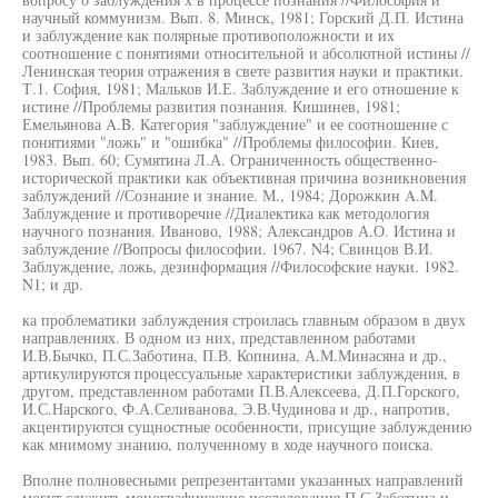
научный коммунизм. Вып. 8. Минск, 1981; Горский Д.П. Истина
и заблуждение как полярные противоположности и их
соотношение с понятиями относительной и абсолютной истины //
Ленинская теория отражения в свете развития науки и практики.
Т.1. София, 1981; Мальков И.Е. Заблуждение и его отношение к
истине //Проблемы развития познания. Кишинев, 1981;
Емельянова A.B. Категория "заблуждение" и ее соотношение с
понятиями "ложь" и "ошибка" //Проблемы философии. Киев,
1983. Вып. 60; Сумятина Л.А. Ограниченность общественно-
исторической практики как объективная причина возникновения
заблуждений //Сознание и знание. М., 1984; Дорожкин A.M.
Заблуждение и противоречие //Диалектика как методология
научного познания. Иваново, 1988; Александров А.О. Истина и
заблуждение //Вопросы философии. 1967. N4; Свинцов В.И.
Заблуждение, ложь, дезинформация //Философские науки. 1982.
N1; и др.
ка проблематики заблуждения строилась главным образом в двух
направлениях. В одном из них, представленном работами
И.В.Бычко, П.С.Заботина, П.В. Копнина, А.М.Минасяна и др.,
артикулируются процессуальные характеристики заблуждения, в
другом, представленном работами П.В.Алексеева, Д.П.Горского,
И.С.Нарского, Ф.А.Селиванова, Э.В.Чудинова и др., напротив,
акцентируются сущностные особенности, присущие заблуждению
как мнимому знанию, полученному в ходе научного поиска.
Вполне полновесными репрезентантами указанных направлений
могут служить монографические исследования П.С.Заботина и