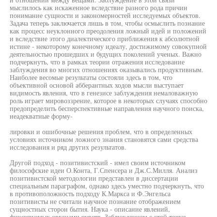
мыслилось как искаженное вследствие разного рода причин
понимание сущности и закономерностей исследуемых объектов.
Задача теперь заключается лишь в том, чтобы осмыслить познание
как процесс неуклонного преодоления ложный идей и положений
и вследствие этого диалектического приближения к абсолютной
истине - некоторому конечному идеалу, достижимому совокупной
деятельностью прошедших и будущих поколений ученых. Важно
подчеркнуть, что в рамках теории отражения исследование
заблуждения во многих отношениях оказывались продуктивным.
Наиболее весомые результаты состояли здесь в том, что
объективной основой абберантных ходов мысли выступает
видимость явления, что в генезисе заблуждения немаловажную
роль играет мировоззрение, которое в некоторых случаях способно
предопределить бесперспективные направления научного поиска,
неадекватные форму-
лировки и ошибочные решения проблем, что в определенных
условиях источником ложного знания становятся сами средства
исследования и ряд других результатов.
Другой подход - позитивистский - имел своим источником
философские идеи О.Конта, Г.Спенсера и Дж.С.Милля. Анализ
позитивистской методологии представлен в диссертации
специальным параграфом, однако здесь уместно подчеркнуть, что
в противоположность подходу К.Маркса и Ф.Энгельса
позитивисты не считали научное познание отображением
сущностных сторон бытия. Наука - описание явлений,
фиксируемых органами чувств. Заблуждением с этой точки