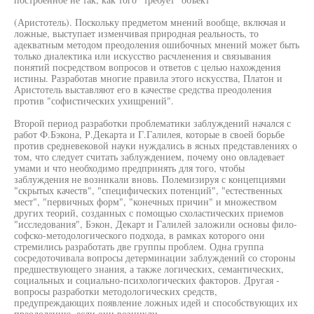
(Аристотель). Поскольку предметом мнений вообще, включая и
ложные, выступает изменчивая природная реальность, то
адекватным методом преодоления ошибочных мнений может быть
только диалектика или искусство расчленения и связывания
понятий посредством вопросов и ответов с целью нахождения
истины. Разработав многие правила этого искусства, Платон и
Аристотель выставляют его в качестве средства преодоления
против "софистических ухищрений".
Второй период разработки проблематики заблуждений начался с
работ Ф.Бэкона, Р.Декарта и Г.Галилея, которые в своей борьбе
против средневековой науки нуждались в ясных представлениях о
том, что следует считать заблуждением, почему оно овладевает
умами и что необходимо предпринять для того, чтобы
заблуждения не возникали вновь. Полемизируя с концепциями
"скрытых качеств", "специфических потенций", "естественных
мест", "первичных форм", "конечных причин" и множеством
других теорий, созданных с помощью схоластических приемов
"исследования", Бэкон, Декарт и Галилей заложили основы фило-
софско-методологического подхода, в рамках которого они
стремились разработать две группы проблем. Одна группа
сосредоточивала вопросы детерминации заблуждений со стороны
предшествующего знания, а также логических, семантических,
социальных и социально-психологических факторов. Другая -
вопросы разработки методологических средств,
предупреждающих появление ложных идей и способствующих их
преодолению, если они возникли.