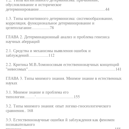
обусловливание и историческое
детерминирование..........................................................44
1.3. Типы когнитивного детерминизма: сисгемообразование,
корреляция, функциональное детерминирование и
целеполагание................78
ГЛАВА 2. Детерминационный анализ и проблема генезиса
научных аберраций
2.1. Средства и механизмы выявления ошибок и
заблуждений.................112
2.2. Критика М.В.Ломоносовым естественнонаучных концепций
"невесомых"............................................................................141
ГЛАВА 3. Типы мнимого знания. Мнимое знание в естественных
науках
3.1. Мнимое знание и проблема его
типологии.........'.................................155
3.2. Типы мнимого знания: опыт логико-гносеологического
сравнения.. 168
3:3. Естественнонаучные ошибки й заблуждения как феномен
познавательного
процесса.................................................................................188