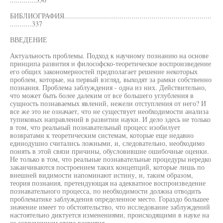
БИБЛИОГРАФИЯ..........................................................................
...........337
ВВЕДЕНИЕ
Актуальность проблемы. Подход к научному познанию на основе
принципа развития и философско-теоретическое воспроизведение
его общих закономерностей предполагает решение некоторых
проблем, которые, на первый взгляд, выходят за рамки собственно
познания. Проблема заблуждения - одна из них. Действительно,
что может быть более далеким от все большего углубления в
сущность познаваемых явлений, нежели отступления от него? И
все же это не означает, что не существует необходимости анализа
тупиковых направлений в развитии науки. И дело здесь не только
в том, что реальный познавательный процесс изобилует
возвратами к теоретическим системам, которые еще недавно
единодушно считались ложными, и, следовательно, необходимо
понять в этой связи причины, обусловившие ошибочные оценки.
Не только в том, что реальные познавательные процедуры нередко
заканчиваются построением таких концепций, которые лишь по
внешней видимости напоминают истину, и, таким образом,
теория познания, претендующая на адекватное воспроизведение
познавательного процесса, по необходимости должна отводить
проблематике заблуждения определенное место. Гораздо большее
значение имеет то обстоятельство, что исследование заблуждений
настоятельно диктуется изменениями, происходящими в науке на
ее современном этапе развития.