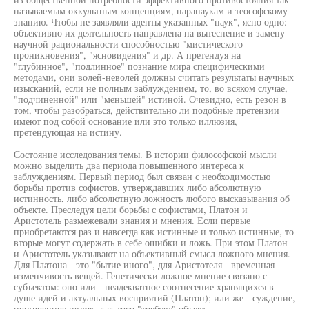
называемым оккультным концепциям, паранаукам и теософскому
знанию. Чтобы не заявляли адепты указанных "наук", ясно одно:
объективно их деятельность направлена на вытеснение и замену
научной рациональности способностью "мистического
проникновения", "ясновидения" и др. А претендуя на
"глубинное", "подлинное" познание мира специфическими
методами, они волей-неволей должны считать результаты научных
изысканий, если не полным заблуждением, то, во всяком случае,
"подчиненной" или "меньшей" истиной. Очевидно, есть резон в
том, чтобы разобраться, действительно ли подобные претензии
имеют под собой основание или это только иллюзия,
претендующая на истину.
Состояние исследования темы. В истории философской мысли
можно выделить два периода повышенного интереса к
заблуждениям. Первый период был связан с необходимостью
борьбы против софистов, утверждавших либо абсолютную
истинность, либо абсолютную ложность любого высказывания об
объекте. Преследуя цели борьбы с софистами, Платон и
Аристотель размежевали знания и мнения. Если первые
приобретаются раз и навсегда как истинные и только истинные, то
вторые могут содержать в себе ошибки и ложь. При этом Платон
и Аристотель указывают на объективный смысл ложного мнения.
Для Платона - это "бытие иного", для Аристотеля - временная
изменчивость вещей. Генетически ложное мнение связано с
субъектом: оно или - неадекватное соотнесение хранящихся в
душе идей и актуальных восприятий (Платон); или же - суждение,
построенное не так, как того "требует" объект