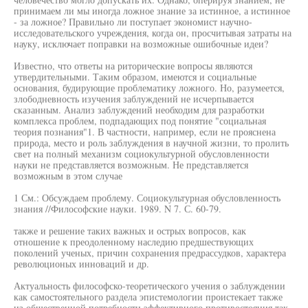
принимаем ли мы иногда ложное знание за истинное, а истинное
- за ложное? Правильно ли поступает экономист научно-
исследовательского учреждения, когда он, просчитывая затраты на
науку, исключает поправки на возможные ошибочные идеи?
Известно, что ответы на риторические вопросы являются
утвердительными. Таким образом, имеются и социальные
основания, будирующие проблематику ложного. Но, разумеется,
злободневность изучения заблуждений не исчерпывается
сказанным. Анализ заблуждений необходим для разработки
комплекса проблем, подпадающих под понятие "социальная
теория познания"1. В частности, например, если не прояснена
природа, место и роль заблуждения в научной жизни, то пролить
свет на полный механизм социокультурной обусловленности
науки не представляется возможным. Не представляется
возможным в этом случае
1 См.: Обсуждаем проблему. Социокультурная обусловленность
знания //Философские науки. 1989. N 7. С. 60-79.
также и решение таких важных и острых вопросов, как
отношение к преодоленному наследию предшествующих
поколений ученых, причин сохранения предрассудков, характера
революционых инноваций и др.
Актуальность философско-теоретического учения о заблуждении
как самостоятельного раздела эпистемологии проистекает также
из общественной потребности эффективного противостояния так