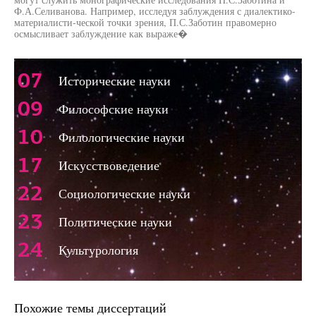
Ф.А.Селиванова. Например, исследуя заблуждения с диалектико-
материалисти-ческой точки зрения, П.С.Заботин правомерно
осмысливает заблуждение как выраже�
07
Исторические науки
09
Философские науки
10
Филологические науки
17
Искусствоведение
22
Социологические науки
23
Политические науки
24
Культурология
Похожие темы диссертаций