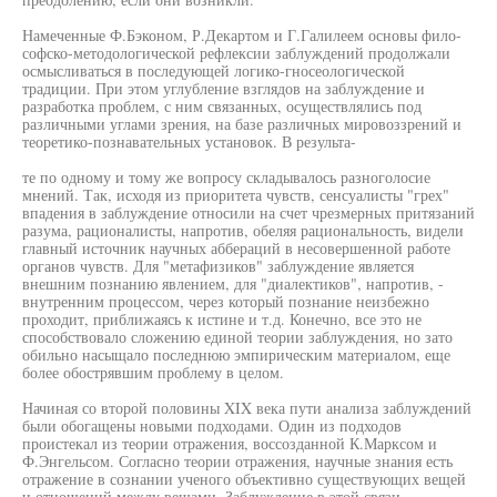
Намеченные Ф.Бэконом, Р.Декартом и Г.Галилеем основы фило-
софско-методологической рефлексии заблуждений продолжали
осмысливаться в последующей логико-гносеологической
традиции. При этом углубление взглядов на заблуждение и
разработка проблем, с ним связанных, осуществлялись под
различными углами зрения, на базе различных мировоззрений и
теоретико-познавательных установок. В результа-
те по одному и тому же вопросу складывалось разноголосие
мнений. Так, исходя из приоритета чувств, сенсуалисты "грех"
впадения в заблуждение относили на счет чрезмерных притязаний
разума, рационалисты, напротив, обеляя рациональность, видели
главный источник научных аббераций в несовершенной работе
органов чувств. Для "метафизиков" заблуждение является
внешним познанию явлением, для "диалектиков", напротив, -
внутренним процессом, через который познание неизбежно
проходит, приближаясь к истине и т.д. Конечно, все это не
способствовало сложению единой теории заблуждения, но зато
обильно насыщало последнюю эмпирическим материалом, еще
более обострявшим проблему в целом.
Начиная со второй половины XIX века пути анализа заблуждений
были обогащены новыми подходами. Один из подходов
проистекал из теории отражения, воссозданной К.Марксом и
Ф.Энгельсом. Согласно теории отражения, научные знания есть
отражение в сознании ученого объективно существующих вещей
и отношений между вещами. Заблуждение в этой связи