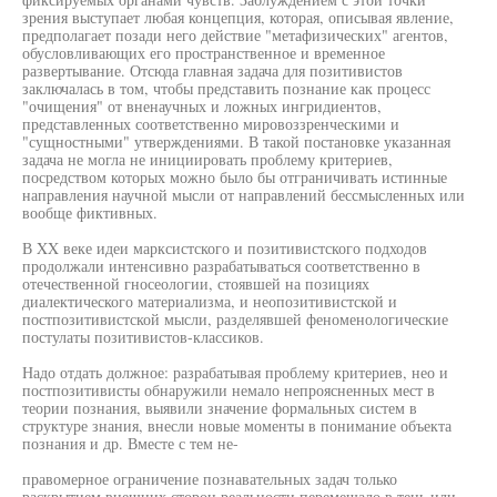
зрения выступает любая концепция, которая, описывая явление,
предполагает позади него действие "метафизических" агентов,
обусловливающих его пространственное и временное
развертывание. Отсюда главная задача для позитивистов
заключалась в том, чтобы представить познание как процесс
"очищения" от вненаучных и ложных ингридиентов,
представленных соответственно мировоззренческими и
"сущностными" утверждениями. В такой постановке указанная
задача не могла не инициировать проблему критериев,
посредством которых можно было бы отграничивать истинные
направления научной мысли от направлений бессмысленных или
вообще фиктивных.
В XX веке идеи марксистского и позитивистского подходов
продолжали интенсивно разрабатываться соответственно в
отечественной гносеологии, стоявшей на позициях
диалектического материализма, и неопозитивистской и
постпозитивистской мысли, разделявшей феноменологические
постулаты позитивистов-классиков.
Надо отдать должное: разрабатывая проблему критериев, нео и
постпозитивисты обнаружили немало непроясненных мест в
теории познания, выявили значение формальных систем в
структуре знания, внесли новые моменты в понимание объекта
познания и др. Вместе с тем не-
правомерное ограничение познавательных задач только
раскрытием внешних сторон реальности перемещало в тень или