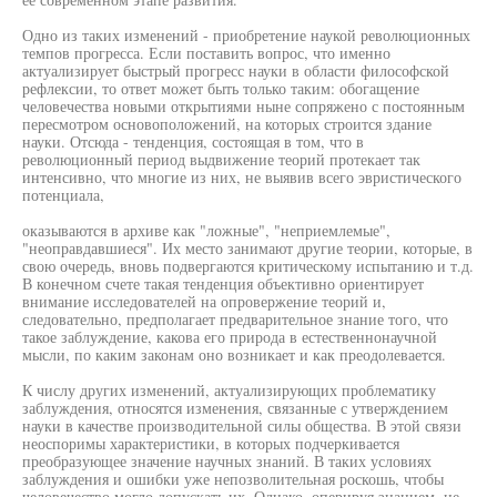
Одно из таких изменений - приобретение наукой революционных
темпов прогресса. Если поставить вопрос, что именно
актуализирует быстрый прогресс науки в области философской
рефлексии, то ответ может быть только таким: обогащение
человечества новыми открытиями ныне сопряжено с постоянным
пересмотром основоположений, на которых строится здание
науки. Отсюда - тенденция, состоящая в том, что в
революционный период выдвижение теорий протекает так
интенсивно, что многие из них, не выявив всего эвристического
потенциала,
оказываются в архиве как "ложные", "неприемлемые",
"неоправдавшиеся". Их место занимают другие теории, которые, в
свою очередь, вновь подвергаются критическому испытанию и т.д.
В конечном счете такая тенденция объективно ориентирует
внимание исследователей на опровержение теорий и,
следовательно, предполагает предварительное знание того, что
такое заблуждение, какова его природа в естественнонаучной
мысли, по каким законам оно возникает и как преодолевается.
К числу других изменений, актуализирующих проблематику
заблуждения, относятся изменения, связанные с утверждением
науки в качестве производительной силы общества. В этой связи
неоспоримы характеристики, в которых подчеркивается
преобразующее значение научных знаний. В таких условиях
заблуждения и ошибки уже непозволительная роскошь, чтобы
человечество могло допускать их. Однако, оперируя знанием, не