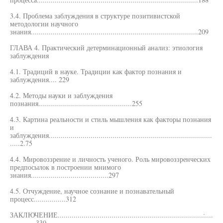
3.4. Проблема заблуждения в структуре позитивистской
методологии научного
знания....................................................................................209
ГЛАВА 4. Практический детерминационный анализ: этиология
заблуждения
4.1. Традиций в науке. Традиции как фактор познания и
заблуждения.... 229
4.2. Методы науки и заблуждения
познания...............................................255
4.3. Картина реальности и стиль мышления как факторы познания
и
заблуждения..................................................................................
.....2.75
4.4. Мировоззрение и личность ученого. Роль мировоззренческих
предпосылок в построении мнимого
знания.......................................297
4.5. Отчуждение, научное сознание и познавательный
процесс................312
ЗАКЛЮЧЕНИЕ.........................................................................:....
.............330