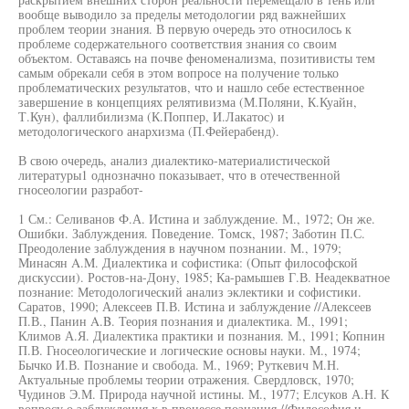
вообще выводило за пределы методологии ряд важнейших
проблем теории знания. В первую очередь это относилось к
проблеме содержательного соответствия знания со своим
объектом. Оставаясь на почве феноменализма, позитивисты тем
самым обрекали себя в этом вопросе на получение только
проблематических результатов, что и нашло себе естественное
завершение в концепциях релятивизма (М.Поляни, К.Куайн,
Т.Кун), фаллибилизма (К.Поппер, И.Лакатос) и
методологического анархизма (П.Фейерабенд).
В свою очередь, анализ диалектико-материалистической
литературы1 однозначно показывает, что в отечественной
гносеологии разработ-
1 См.: Селиванов Ф.А. Истина и заблуждение. М., 1972; Он же.
Ошибки. Заблуждения. Поведение. Томск, 1987; Заботин П.С.
Преодоление заблуждения в научном познании. М., 1979;
Минасян A.M. Диалектика и софистика: (Опыт философской
дискуссии). Ростов-на-Дону, 1985; Ка-рамышев Г.В. Неадекватное
познание: Методологический анализ эклектики и софистики.
Саратов, 1990; Алексеев П.В. Истина и заблуждение //Алексеев
П.В., Панин A.B. Теория познания и диалектика. М., 1991;
Климов А.Я. Диалектика практики и познания. М., 1991; Копнин
П.В. Гносеологические и логические основы науки. М., 1974;
Бычко И.В. Познание и свобода. М., 1969; Руткевич М.Н.
Актуальные проблемы теории отражения. Свердловск, 1970;
Чудинов Э.М. Природа научной истины. М., 1977; Елсуков А.Н. К
вопросу о заблуждения х в процессе познания //Философия и