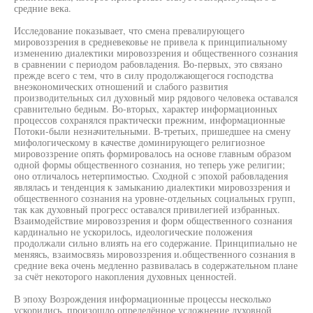
средние века.
Исследование показывает, что смена превалирующего
мировоззрения в средневековье не привела к принципиальному
изменению диалектики мировоззрения и общественного сознания
в сравнении с периодом рабовладения. Во-первых, это связано
прежде всего с тем, что в силу продолжающегося господства
внеэкономических отношений и слабого развития
производительных сил духовный мир рядового человека оставался
сравнительно бедным. Во-вторых, характер информационных
процессов сохранялся практически прежним, информационные
Потоки-были незначительными. В-третьих, пришедшее на смену
мифологическому в качестве доминирующего религиозное
мировоззрение опять формировалось на основе главным образом
одной формы общественного сознания, но теперь уже религии;
оно отличалось нетерпимостью. Сходной с эпохой рабовладения
являлась и тенденция к замыканию диалектики мировоззрения и
общественного сознания на уровне-отдельных социальных групп,
так как духовный прогресс оставался привилегией избранных.
Взаимодействие мировоззрения и форм общественного сознания
кардинально не ускорилось, идеологические положения
продолжали сильно влиять на его содержание. Принципиально не
меняясь, взаимосвязь мировоззрения и.общественного сознания в
средние века очень медленно развивалась в содержательном плане
за счёт некоторого накопления духовных ценностей.
В эпоху Возрождения информационные процессы несколько
ускорились, произошло определённое усложнение духовной