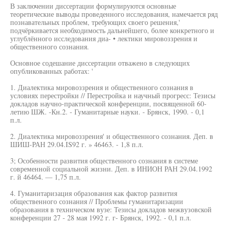
В заключении диссертации формулируются основные
теоретические выводы проведенного исследования, намечается ряд
познавательных проблем, требующих своего решения,'
подчёркивается необходимость дальнейшего, более конкретного и
углублённого исследования диа- • лектики мировоззрения и
общественного сознания.
Основное содешание диссертации отважено в следующих
опубликованных работах: '
1. Диалектика мировоззрения и общественного сознания в
условиях перестройки // Перестройка и научный прогресс: Тезисы
докладов научно-практической конференции, посвященной 60-
летию ШЖ. -Кн.2. - Гуманитарные науки. - Брянск, 1990. - 0,1
п.л.
2. Диалектика мировоззрения' и общественного сознания. Деп. в
ШИШ-РАН 29.04.IS92 г. » 46463. - 1,8 п.л.
3; Особенности развития общественного сознания в системе
современной социальной жизни. Деп. в ИНИОН РАН 29.04.1992
г. й 46464. — 1,75 п.л.
4. Гуманитаризация образования как фактор развития
общественного сознания // Проблемы гуманитаризации
образования в техническом вузе: Тезисы докладов межвузовской
конференции 27 - 28 мая 1992 г. г- Брянск, 1992. - 0,1 п.л.