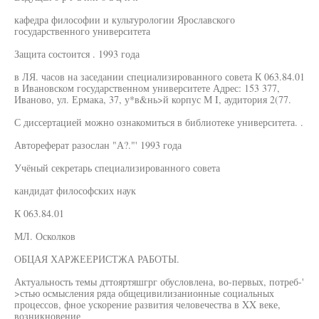
кафедра философии и культурологии Ярославского
государственного университета
Защита состоится . 1993 года
в ЛЯ. часов на заседании специализированного совета К 063.84.01
в Ивановском государственном университете Адрес: 153 377,
Иваново, ул. Ермака, 37, у*в&нь>й корпус М I, аудитория 2(77.
С диссертацией можно ознакомиться в библиотеке университета. .
Автореферат разослан "А?."' 1993 года
Учёный секретарь специализированного совета
кандидат философских наук
К 063.84.01
МЛ. Осколков
ОБЦАЯ ХАРЖЕЕРИСТЖА РАБОТЫ.
Актуальность темы дттояртяшгрг обусловлена, во-первых, потреб-'
>стью осмысления ряда общецивилизанионные социальных
процессов, фное ускорение развития человечества в XX веке,
возникновение