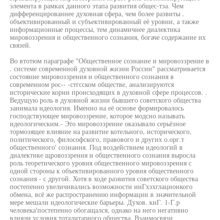
элемента в рамках данного этапа развития общес-тза. Чем
дифференцированнее духовная сфера, чем более развиты .
объективированный и субъективированный её уровни, а также
информационные процессы, тем динамичнее диалектика
мировоззрения и общественного сознания, богаче содержание их
связей.
Во втотюм параграфе "Общественное сознание и мировоззрение в
. системе современной духовной жизни России" рассматривается
состояние мировоззрения и общественного сознания в
современном рос-- -стгсском обществе, анализируются
исторические корни происходящих в духовной сфере процессов. .
Ведущую роль в духовной жизни бывшего советского общества
занимала идеология. Именно на её основе формировалось
господствующее мировоззрение, которое модсно называть
идеологическим.- Это мировоззрение оказывало серьёзное
тормозящее влияние на развитие котельного, исторического,
политического, философского, правового и других о.орг.т
общественного' сознания. Под воздействием идеологий в
диалектике щровоззрения и общественного сознания выросла
роль теоретического уровня общественного мировоззрения с
одной стороны к объективированного уровня общественного
сознания - с другой. Хотя в ходе развития советского общества
постепенно увеличивались возможности инГхзхглационкого
обмена, всё же распространению информации в значительной
мере мешали идеологические барьеры. Духов. кнГ. 1-Г.р
человека'постепенно обогащался, однако на него негативно
влияли условия тоталитарного общества. Взаимосвязи