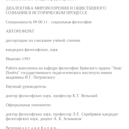
ДИАЛЕКТИКА МИРОВОЗЗРЕНИЯ И ОЩВСТБШНОГО
СОЗНАНИЯ В ИСТОРИЧЕСКОМ ПРОЦЕССЕ
Специальность 09.00.11 - социальная философия
АВТОРЕФЕРАТ
диссертации на соискание учёной степени
кандидата философских, наук
Иваново 1393
Работа выполнена на кафедре философии Брянского ордена "Знак'
Почёта" государственного педагогического института имени
академика И.Г. Петровского
Научный руководитель-
доктор философских наук, профессор К.Т. Вельский
Официальные опнонентн-
доктор философских наук, профессор Л.Е. Серебряков кандидат
философских наук, доцент А. Б, Зельманов
Ведущая о р г а н.и 8 а ц и я -