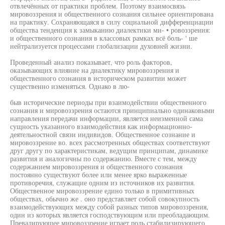
отвлечённых от практики проблем. Поэтому взаимосвязь
мировоззрения и общественного сознания сильнее ориентирована
на практику. Сохраняющаяся в силу социальной дифференциации
общества тенденция к замыканию диалектики ми- • ровоззрения:
и общественного сознания в классовых рамках всё боль- ' ше
нейтрализуется процессами глобализации духовней жизни.
Проведенный анализ показывает, что роль факторов,
оказывающих влияние на диалектику мировоззрения и
общественного сознания в историческом развитии может
существенно изменяться. Однако в лю-
быв исторические периоды при взаимодействии общественного
сознания и мировоззрения остаются принципиально одинаковыми
направления передачи информации, является неизменной сама
сущность указанного взаимодействия как информационно-
деятельностной связи индивидов. Общественное сознание и
мировоззрение во. всех рассмотренных обществах соответствуют
друг другу по характеристикам, ведущим принципам, динамике
развития и аналогичны по содержанию. Вместе с тем, между
содержанием мировоззрения и общественного сознания
постоянно существуют более или менее ярко выраженные
противоречия, служащие одним из источников их развития.
Общественное мировоззрение едино только в примитивных
обществах, обычно же . оно представляет собой совокупность
взаимодействующих между собой разных типов мировоззрения,
один из которых является господствующим или преобладающим.
Превалирующее мировоззрение играет роль стабилизирующего