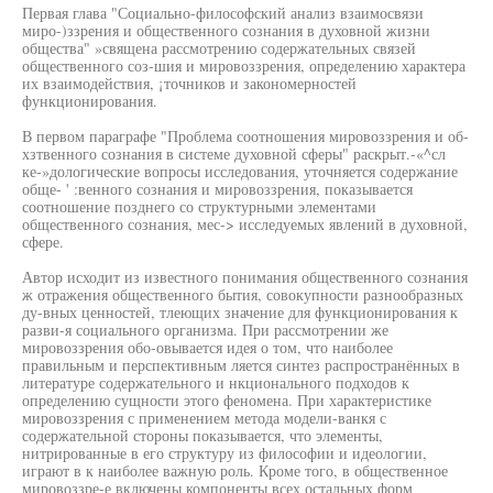
Первая глава "Социально-философский анализ взаимосвязи
миро-)ззрения и общественного сознания в духовной жизни
общества" »священа рассмотрению содержательных связей
общественного соз-шия и мировоззрения, определению характера
их взаимодействия, ¡точников и закономерностей
функционирования.
В первом параграфе "Проблема соотношения мировоззрения и об-
хзтвенного сознания в системе духовной сферы" раскрыт.-«^сл
ке-»дологические вопросы исследования, уточняется содержание
обще- ' :венного сознания и мировоззрения, показывается
соотношение позднего со структурными элементами
общественного сознания, мес-> исследуемых явлений в духовной,
сфере.
Автор исходит из известного понимания общественного сознания
ж отражения общественного бытия, совокупности разнообразных
ду-вных ценностей, тлеющих значение для функционирования к
разви-я социального организма. При рассмотрении же
мировоззрения обо-овывается идея о том, что наиболее
правильным и перспективным ляется синтез распространённых в
литературе содержательного и нкционального подходов к
определению сущности этого феномена. При характеристике
мировоззрения с применением метода модели-ванкя с
содержательной стороны показывается, что элементы,
нитрированные в его структуру из философии и идеологии,
играют в к наиболее важную роль. Кроме того, в общественное
мировоззре-е включены компоненты всех остальных форм