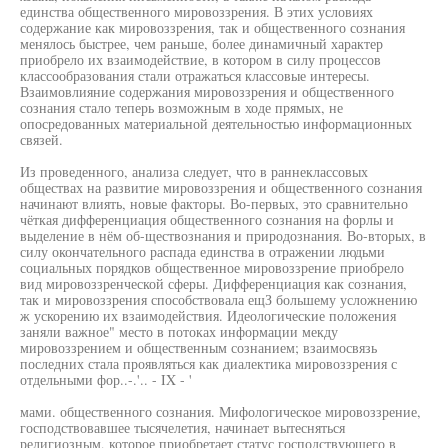
единства общественного мировоззрения. В этих условиях
содержание как мировоззрения, так и общественного сознания
менялось быстрее, чем раньше, более динамичный характер
приобрело их взаимодействие, в котором в силу процессов
классообразования стали отражаться классовые интересы.
Взаимовлияние содержания мировоззрения и общественного
сознания стало теперь возможным в ходе прямых, не
опосредованных материальной деятельностью информационных
связей.
Из проведенного, анализа следует, что в раннеклассовых
обществах на развитие мировоззрения и общественного сознания
начинают влиять, новые факторы. Во-первых, это сравнительно
чёткая дифференциация общественного сознания на форлы и
выделение в нём об-ществознания и природознания. Во-вторых, в
силу окончательного распада единства в отражении людьми
социальных порядков общественное мировоззрение приобрело
вид мировоззренческой сферы. Дифференциация как сознания,
так и мировоззрения способствовала ещЗ большему усложнению
ж ускорению их взаимодействия. Идеологические положения
заняли важное" место в потоках информации мекду
мировоззрением и общественным сознанием; взаимосвязь
последних стала проявляться как диалектика мировоззрения с
отдельными фор..-.'.. - IX - '
мами. общественного сознания. Мифологическое мировоззрение,
господствовавшее тысячелетия, начинает вытесняться
религиозным, которое приобретает статус господствующего в