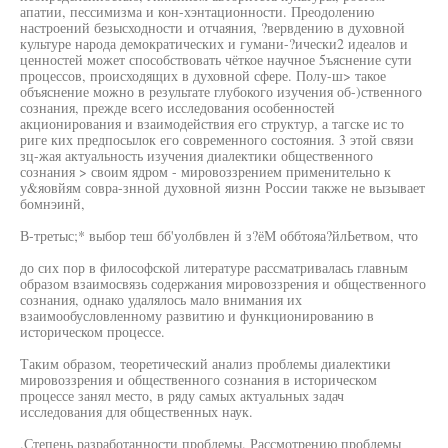
апатии, пессимизма и кон-хэнтационности. Преодолению
настроений безысходности и отчаяния, ?вервдению в духовной
культуре народа демократических и гумани-?ически2 идеалов и
ценностей может способствовать чёткое научное 5ъяснение сути
процессов, происходящих в духовной сфере. Полу-ш> такое
объяснение можно в результате глубокого изучения об-)ственного
сознания, прежде всего исследования особенностей
акционирования и взаимодействия его структур, а тагске ис то
риге ких предпосылок его современного состояния. 3 этой связи
зц-жая актуальность изучения диалектики общественного
сознания > своим ядром - мировоззрением применительно к
у&яовйям совра-знной духовной яизнн России также не вызывает
бомнэинй,
В-третыс;* выбор теш бб'уолбвлен й з?ёМ оббтояа?йлЬетвом, что
до сих пор в философской литературе рассматривалась главным
образом взаимосвязь содержания мировоззрения и общественного
сознания, однако удалялось мало внимания их
взаимообусловленному развитию и функционированию в
историческом процессе.
Таким образом, теоретический анализ проблемы диалектики
мировоззрения и общественного сознания в историческом
процессе занял место, в ряду самых актуальных задач
исследования для общественных наук.
.Степень разработанности проблемы. Рассмотрению проблемы