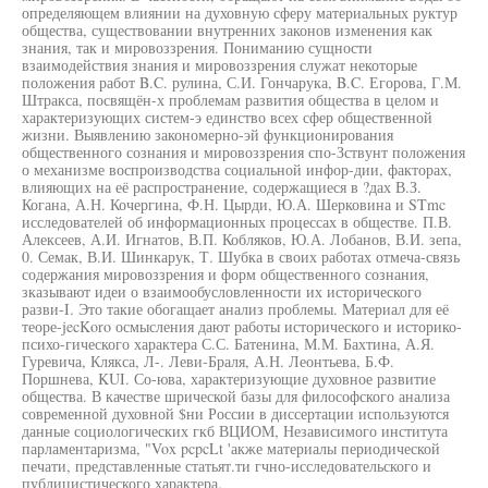
определяющем влиянии на духовную сферу материальных руктур
общества, существовании внутренних законов изменения как
знания, так и мировоззрения. Пониманию сущности
взаимодействия знания и мировоззрения служат некоторые
положения работ B.C. рулина, С.И. Гончарука, B.C. Егорова, Г.М.
Штракса, посвящён-х проблемам развития общества в целом и
характеризующих систем-э единство всех сфер общественной
жизни. Выявлению закономерно-эй функционирования
общественного сознания и мировоззрения спо-Зствунт положения
о механизме воспроизводства социальной инфор-дии, факторах,
влияющих на её распространение, содержащиеся в ?дах В.З.
Когана, А.Н. Кочергина, Ф.Н. Цырди, Ю.А. Шерковина и STmc
исследователей об информационных процессах в обществе. П.В.
Алексеев, А.И. Игнатов, В.П. Кобляков, Ю.А. Лобанов, В.И. зепа,
0. Семак, В.И. Шинкарук, Т. Шубка в своих работах отмеча-связь
содержания мировоззрения и форм общественного сознания,
зказывают идеи о взаимообусловленности их исторического
разви-I. Это такие обогащает анализ проблемы. Материал для её
теоре-jecKoro осмысления дают работы исторического и историко-
психо-гического характера С.С. Батенина, М.М. Бахтина, А.Я.
Гуревича, Клякса, Л-. Леви-Браля, А.Н. Леонтьева, Б.Ф.
Поршнева, KUI. Со-юва, характеризующие духовное развитие
общества. В качестве шрической базы для философского анализа
современной духовной $ни России в диссертации используются
данные социологических гкб ВЦИОМ, Независимого института
парламентаризма, "Vox pcpcLt 'акже материалы периодической
печати, представленные статьят.ти гчно-исследовательского и
публицистического характера.