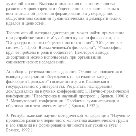
духовной жизни. Выводы и положения о. закономерностях
развития мировоззрения и общественного сознания важны в
воспитательной работе по формированию и утверждению в
общественном сознании гуманистических и демократических
идеалов и ценностей.
Теоретический материал диссертации может найти применение
при разработке таких тем' учебного курса по философии, как
"Структура и формы общественного сознания", "Общество как
система", "Проб- ■ лема человека'в философии", "Философия,
круг её проблем и роль в обществе". Некоторые выводы
диссертации можно использовать при организации
социологических исследований.
Апробация -результатов исследования. Основные положения и
выводы диссертации обсуждались на заседаниях кафедр
философии Брянского* госпединститута и Ивановского
государственного университета. Результаты исследования
докладывались на научных конференциях: I. Научно-практической
конференции "Перестройка и научный прогресс" ( Брянск, 1990 );
2. Межвузовской конференции "Проблемы гуманитаризации
образования в техническом вузе" ( Брянск, 1992 );
3. Республиканской научно-методической конференции "Изучение
процессов развития первичного коллектива академической груши
и его влияния на формирование личности выпускника вуза" (
Брянск, 1992 );