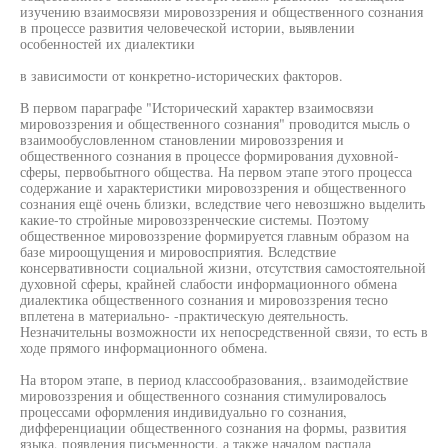
изучению взаимосвязи мировоззрения и общественного сознания
в процессе развития человеческой истории, выявлении
особенностей их диалектики
в зависимости от конкретно-исторических факторов.
В первом параграфе "Исторический характер взаимосвязи
мировоззрения и общественного сознания" проводится мысль о
взаимообусловленном становлении мировоззрения и
общественного сознания в процессе формирования духовной-
сферы, первобытного общества. На первом этапе этого процесса
содержание и характеристики мировоззрения и общественного
сознания ещё очень близки, вследствие чего невозшжно выделить
какие-то стройные мировоззренческие системы. Поэтому
общественное мировоззрение формируется главным образом на
базе мироощущения и мировосприятия. Вследствие
консервативности социальной жизни, отсутствия самостоятельной
духовной сферы, крайней слабости информационного обмена
диалектика общественного сознания и мировоззрения тесно
вплетена в материально- -практическую деятельность.
Незначительны возможности их непосредственной связи, то есть в
ходе прямого информационного обмена.
На втором этапе, в период классообразования,. взаимодействие
мировоззрения и общественного сознания стимулировалось
процессами оформления индивидуально го сознания,
дифференциации общественного сознания на формы, развития
языка, появления письменности, а также началом распада