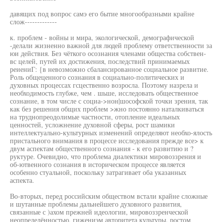
давящих под вопрос самэ его бытие многообразными крайне
слож-------------
к. проблем - войны и мира, экологической, демографической
-делали жизненно важной для людей проблему ответственности за
юи действия. Без чёткого осознания членами общества собствен-
вс целей, путей их достижения, последствий принимаемых
реиениГ: {в невозможно сбалансированное социальное развитие.
Роль общеценного сознания в социально-политических и
духовных процессах гсцественно возросла. Поэтому назрела и
необходимость глубже, чем . шьше, исследовать общественное
сознание, в том числе с социа->нон|шософской точки зрения, так
как без решения общих проблем >жно постоянно наталкиваться
на труднопреодолимые частности, отопление идеальных
ценностей, усложнение духовной сферы, рост шамики
интеллектуально-культурных изменений определяют необхо-ялость
пристального внимания в процессе исследования прежде все> к
двум аспектам общественного сознания - к его развитию и ?
руктуре. Очевидно, что проблема диалектики мировоззрения и
об-ютвенного сознания в историческом процессе является
особенно стуальной, поскольку затрагивает оба указанных
аспекта.
Во-вторых, перед российским обществом встали крайне сложные
и шутанные проблемы дальнейшего духовного развития,
связанные с )ахом прежней идеологии, мировоззренческой
неопределённостью, гижениэм авторитета культуры, ростом