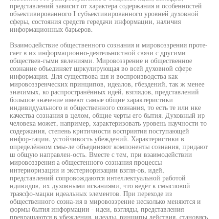
представлений зависит от характера содержания и особенностей
объективированного I субъективированного уровней духовной
сферы, состояния средств гередачи информации, наличия
информационных барьеров.
Взаимодействие общественного сознания и мировоззрения проте-
сает в их информационно-деятельностной связи с другими
обществев-гыми явлениями. Мировоззрение и общественное
сознание объединяет шркулирующая во всей духовной сфере
информация. Для существова-шя и воспроизводства как
мировоззренческих принципов, идеалов, гбездений, так ж менее
значимых, ко распространённых идей, взглядов, представлений
большое значение имеют самые общие характеристики
индивидуального и общественного сознания, то есть те или нке
качества сознания в целом, общие черты его бытия. Духовный ир
человека может, например, характеризовать уровень научности то
содержания, степень критичности восприятия поступающей
инфор-гации, устойчивость убеждений. Характеристики в
определённом смы-ле объединяют компоненты сознания, придают
ш общую направлен-ость. Вместе с тем, при взаимодействии
мировоззрения а общестенного сознания процессы
интериоризации и экстериоризации взгля-ов, идей,
представлений сопровождаются интеллектуальной работой
ндивидов, их духовными исканиями, что ведёт к смысловой
траясфо-мацки идеальных элементов. При переходе из
общественного созна-ия в мировоззрение несколько меняются и
формы бытия информации - идеи, взгляды, представления
превращаются в убеждения, идеалы, ринципы действия, становясь