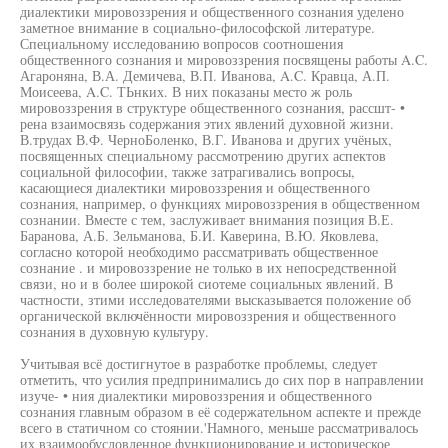
диалектики мировоззрения и общественного сознания уделено
заметное внимание в социально-философской литературе.
Специальному исследованию вопросов соотношения
общественного сознания и мировоззрения посвящены работы A.C.
Агароняна, В.А. Демичева, В.П. Иванова, A.C. Кравца, А.П.
Моисеева, A.C. ТЬнких. В них показаны место ж роль
мировоззрения в структуре общественного сознания, рассшт- •
рена взаимосвязь содержания этих явлений духовной жизни.
В.трудах В.Ф. ЧерноБоленко, В.Г. Иванова и других учёных,
посвященных специальному рассмотрению других аспектов
социальной философии, также затрагивались вопросы,
касающиеся диалектики мировоззрения и общественного
сознания, например, о функциях мировоззрения в общественном
сознании. Вместе с тем, заслуживает внимания позиция В.Е.
Баранова, А.Б. Зельманова, Б.И. Каверина, В.Ю. Яковлева,
согласно которой необходимо рассматривать общественное
сознание . и мировоззрение не только в их непосредственной
связи, но и в более широкой сиотеме социальных явлений. В
частности, зтими исследователями высказывается положение об
органической включённости мировоззрения и общественного
сознания в духовную культуру.
Учитывая всё достигнутое в разработке проблемы, следует
отметить, что усилия предпринимались до сих пор в направлении
изуче- • ния диалектики мировоззрения и общественного
сознания главным образом в её содержательном аспекте и прежде
всего в статичном со стоянии.'Намного, меньше рассматривалось
их взаимообусловленное функционирование и историческое