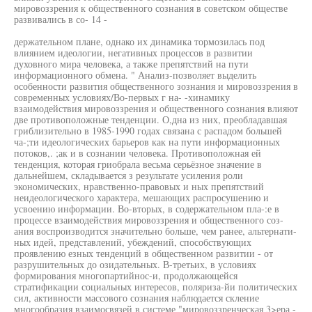
мировоззрения к общественного сознания в советском обществе
развивались в со- 14 -
держательном плане, однако их динамика тормозилась под
влиянием идеологии, негативных процессов в развитии
духовного мира человека, а также препятствий на пути
информационного обмена. " Анализ-позволяет выделить
особенности развития общественного зознания и мировоззрения в
современных условиях/Во-первых г на- -хинамику
взаимодействия мировоззрения и общественного сознания влияют
две противоположные тенденции. О,дна из них, преобладавшая
гриблизительно в 1985-1990 годах связана с распадом большей
ча-;ти идеологических барьеров как на пути информационных
потоков,. ;ак и в сознании человека. Противоположная ей
тенденция, которая гриобрала весьма серьёзное значение в
дальнейшем, складывается з результате усиления роли
экономических, нравственно-правовых и ных препятствий
неидеологического характера, мешающих распросушению и
усвоению информации. Во-вторых, в содержательном пла-:е в
процессе взаимодействия мировоззрения и общественного соз-
ания воспроизводится значительно больше, чем ранее, альтернати-
ных идей, представлений, убеждений, способствующих
проявлению езных тенденций в общественном развитии - от
разрушительных до озидательных. В-третьих, в условиях
формирования многопартийнос-и, продолжающейся
стратификации социальных интересов, поляриза-йи политических
сил, активности массового сознания наблюдается скление
многообразия взаимосвязей в системе "мировоззренческая 3>ера -