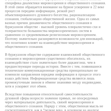
специфика диалектики мировоззрения и общественного сознания.
В этой связи обращается внимание на бурное ускорение в 22 веке
процессов передачи информации, резкий рост
объективированного духовного богатства, рационализацию
сознания, глобализацию общественной жизни. Одна из самых
вазных причин динамичности общественного сознания в
буржуазном обществе - высокий уровень плюралистично схи и
толерантности большинства мировоззренческих систем в
сравнении со средневековым религиозным мировоззрением.
Поэтому значительно расширяются возможности для инноваций,
что позитивно влияет на взаимодействие мировоззрения и
общественного сознания.
В буржуазном обществе содержание взаимосвязей общественного
сознания и мировоззрения существенно обогатилось, их
взаимодействие стало значительно более дщкаюгзнш, чем в
предшествующие периоды истории. Вместе с тем, появившиеся
технические коммуникационные средства принципиально не
изменили направления передачи информации в процессе этого
взашэ действия. Информационные средства являются лишь
промежуточным звеном в обмене знаниями мезду индивидами,
хотя и ускоряют этот обмен.
Вследствие повышения относительной самостоятельности
духовной сферы возросло значение прямых, не опосредуемых
через материальную деятельность, связей мировоззрения и
общественного сознания. Наряду с этим, общественная мысль не
сосредоточивается, как в ^редкие века, в основном на анализе