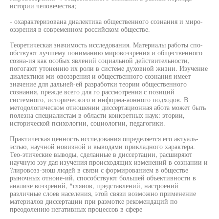
истории человечества;
- охарактеризована диалектика общественного сознания и миро-
оззрения в современном российском обществе.
Теоретическая значимость исследования. Материалы работы спо-
обствуют лучшему пониманию мировоззрения и общественного
созна-ия как особых явлений социальной действительности,
погогают утонению их роли в системе духовной жизни. Изучение
диалектики ми-овоззрения и общественного сознания имеет
значение для дальней-ей разработки теории общественного
сознания, прежде всего для го рассмотрения с позиций
системного, исторического и информа-аонного подходов. В
методологическом отношении диссертационная абота может быть
полезна специалистам в области конкретных наук: зтории,
исторической психологии, социологии, педагогики.
Практическая ценность исследования определяется его актуаль-
эстью, научной новизной и выводами прикладного характера.
Тео-этические выводы, сделанные в диссертации, расширяют
научную эзу дая изучения происходящих изменений в сознании и
?лировозз-зюш людей в связи с формированием в обществе
рыночных отноие-ий, способствуют большей объективности в
анализе воззрений, ^гляиов, представлений, настроений
различные слоев населения, этой связи возможно применение
материалов диссертации при размотке рекомендаций по
преодолению негативных процессов в сфере