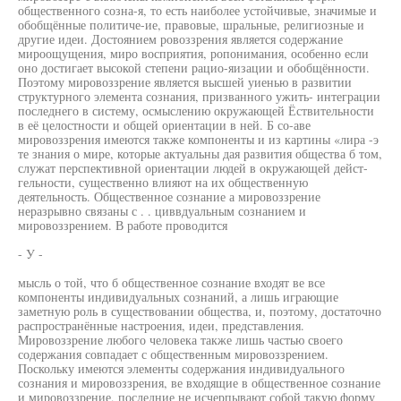
общественного созна-я, то есть наиболее устойчивые, значимые и
обобщённые политиче-ие, правовые, шральные, религиозные и
другие идеи. Достоянием ровоззрения является содержание
мироощущения, миро восприятия, ропонимания, особенно если
оно достигает высокой степени рацио-яизации и обобщённости.
Поэтому мировоззрение является высшей уиенью в развитии
структурного элемента сознания, призванного ужить- интеграции
последнего в систему, осмыслению окружающей Ёствительности
в её целостности и общей ориентации в ней. Б со-аве
мировоззрения имеются также компоненты и из картины «лира -э
те знания о мире, которые актуальны дая развития общества б том,
служат перспективной ориентации людей в окружающей дейст-
гельности, существенно влияют на их общественную
деятельность. Общественное сознание а мировоззрение
неразрывно связаны с . . циввдуальным сознанием и
мировоззрением. В работе проводится
- У -
мысль о той, что б общественное сознание входят ве все
компоненты индивидуальных сознаний, а лишь играющие
заметную роль в существовании общества, и, поэтому, достаточно
распространённые настроения, идеи, представления.
Мировоззрение любого человека также лишь частью своего
содержания совпадает с общественным мировоззрением.
Поскольку имеются элементы содержания индивидуального
сознания и мировоззрения, ве входящие в общественное сознание
и мировоззрение, последние не исчерпывают собой такую форму