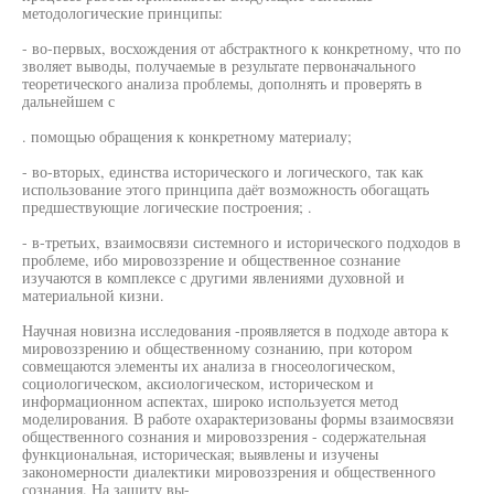
методологические принципы:
- во-первых, восхождения от абстрактного к конкретному, что по
зволяет выводы, получаемые в результате первоначального
теоретического анализа проблемы, дополнять и проверять в
дальнейшем с
. помощью обращения к конкретному материалу;
- во-вторых, единства исторического и логического, так как
использование этого принципа даёт возможность обогащать
предшествующие логические построения; .
- в-третьих, взаимосвязи системного и исторического подходов в
проблеме, ибо мировоззрение и общественное сознание
изучаются в комплексе с другими явлениями духовной и
материальной кизни.
Научная новизна исследования -проявляется в подходе автора к
мировоззрению и общественному сознанию, при котором
совмещаются элементы их анализа в гносеологическом,
социологическом, аксиологическом, историческом и
информационном аспектах, широко используется метод
моделирования. В работе охарактеризованы формы взаимосвязи
общественного сознания и мировоззрения - содержательная
функциональная, историческая; выявлены и изучены
закономерности диалектики мировоззрения и общественного
сознания. На защиту вы-