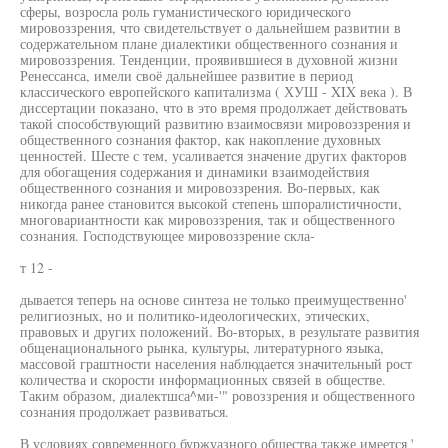
сферы, возросла роль гуманистического юридического
мировоззрения, что свидетельствует о дальнейшем развитии в
содержательном плане диалектики общественного сознания и
мировоззрения. Тенденции, проявившиеся в духовной жизни
Ренессанса, имели своё дальнейшее развитие в период
классического европейского капитализма ( ХУШ - XIX века ). В
диссертации показано, что в это время продолжает действовать
такой способствующий развитию взаимосвязи мировоззрения и
общественного сознания фактор, как накопление духовных
ценностей. Шесте с тем, усаливается значение других факторов
для обогащения содержания и динамики взаимодействия
общественного сознания и мировоззрения. Во-первых, как
никогда ранее становится высокой степень шпоралистичности,
многовариантности как мировоззрения, так и общественного
сознания. Господствующее мировоззрение скла-
т 12 -
дывается теперь на основе синтеза не только преимущественно'
религиозных, но и политико-идеологических, этических,
правовых и других положений. Во-вторых, в результате развития
общенационального рынка, культуры, литературного языка,
массовой граштности населения наблюдается значительный рост
количества и скорости информационных связей в обществе.
Таким образом, диалектшса^ми-'" ровоззрения и общественного
сознания продолжает развиваться.
В условиях современного буржуазного общества также имеется '