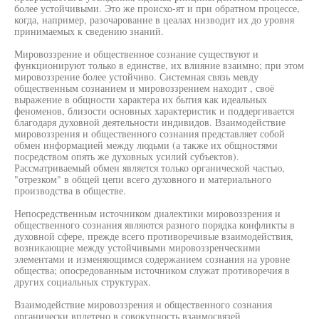
более устойчивыми. Это же происхо-ят и при обратном процессе,
когда, например, разочарование в цеалах низводит их до уровня
принимаемых к сведению знаний.
Мировоззрение и общественное сознание существуют и
функционируют только в единстве, их влияние взаимно; при этом
мировоззрение более устойчиво. Системная связь мевду
общественным сознанием и мировоззрением находит , своё
выражение в общности характера их бытия как идеальных
феноменов, близости основных характеристик и поддергивается
благодаря духовной деятельности индивидов. Взаимодействие
мировоззрения и общественного сознания представляет собой
обмен информацией между людьми (а также их общностями
посредством опять же духовных усилий субъектов).
Рассматриваемый обмен является только органической частью,
"отрезком" в общей цепи всего духовного и материального
производства в обществе.
Непосредственным источником диалектики мировоззрения и
общественного сознания являются разного порядка конфликты в
духовной сфере, прежде всего противоречивые взаимодействия,
возникающие между устойчивыми мировоззренческими
элементами и изменяющимся содержанием сознания на уровне
общества; опосредованным источником служат противоречия в
других социальных структурах.
Взаимодействие мировоззрения и общественного сознания
органически вплетено в совокупность взаимосвязей