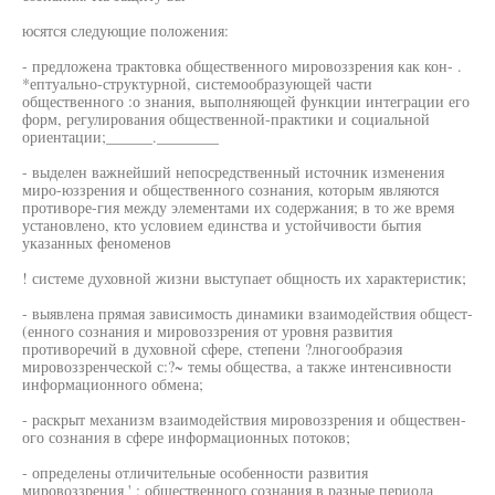
юсятся следующие положения:
- предложена трактовка общественного мировоззрения как кон- .
*ептуально-структурной, системообразующей части
общественного :о знания, выполняющей функции интеграции его
форм, регулирования общественной-практики и социальной
ориентации;______.________
- выделен важнейший непосредственный источник изменения
миро-юззрения и общественного сознания, которым являются
противоре-гия между элементами их содержания; в то же время
установлено, кто условием единства и устойчивости бытия
указанных феноменов
! системе духовной жизни выступает общность их характеристик;
- выявлена прямая зависимость динамики взаимодействия общест-
(енного сознания и мировоззрения от уровня развития
противоречий в духовной сфере, степени ?лногообраэия
мировоззренческой с:?~ темы общества, а также интенсивности
информационного обмена;
- раскрыт механизм взаимодействия мировоззрения и обществен-
ого сознания в сфере информационных потоков;
- определены отличительные особенности развития
мировоззрения ' : общественного сознания в разные периода