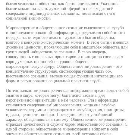
бытия человека и общества, как бытие идеального. Указанное
бытие можно называть духовной сферой; в неё входит всё
содержание индивидуальных сознаний,, независимо от его
социальной значимости.
Мировоззрение и общественное сознание выделяются из сугубо
индивидуализированной информации, представляя собой иного
порядка части единого целого - духовного бытия общества,
взятого в конкретно-исторический момент. В этом бытии имеются
духовные ценности, проявляющие себя в масштабах общества или
групп людей -общественное сознание. В свою очередь,
совокупность социальных ориентиров и принципов составляют
ядро духовных ценностей на уровне общества -
мировоззренческую сферу. Общественное мировоззрение - это
концептуально-структурная, систеюобразующая часть об-,
щественного сознания, выполняющая функции интеграции его
форм и регулирования социальной практики людей.
Потенциально мировоззренческая информация представляет собой
знания о мире, которые могут быть использованы для
перспективной ориентации в нём человека. Эта информация
становится содержанием' мировоззрения, когда она глубоко
усваивается людьми и превращается в их убеждения, принципы,
идеалы, ценности, оценки. Последние имеют устойчивый
характер, объединяются в систему. Общественное мировоззрение
отражает целостность и служит ядром общественного сознания. С
одной стороны, общественное мировоззрение вбирает в себя
элементы общественного сознания, всей духовной сферы,