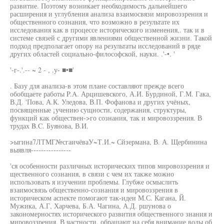
развитие. Поэтому возникает необходимость дальнейшего
расширения и углубления анализа взаимосвязи мировоззрения и
общественного сознания, что возможно в результате их
исследования как в процессе исторического изменения,. так и в
системе связей с другими явлениями общественной жизни. Такой
подход предполагает опору на результаты исследований в ряде
других областей социально-философской, науки. .'-•. '
'-г-.'.-- ~ 2 - , .у- ■•■'
. Базу для анализа-в этом плане составляют прежде всего
обобщаете работы P.A. Арцишевского, А.И. Бурдиной, Г.М. Гака,
В.Д. 'Пова, А.К. Уледова, В.П. Фофанова и других учёных,
посвященные ¡учению сущности, содержания, структуры,
функций как обществен->го сознания, так и мировоззрения. В
трудах B.C. Буянова, В.И.
>ыгина7ЛТМГ№сгаичёваУ~Т.И.~ Сйзермана, В. А. Щербинина
выявля----------------
'ся особенности различных исторических типов мировоззрения и
щественного сознания, в связи с чем их также можно
использовать я изучении проблемы. Глубже осмыслить
взаимосвязь общественно-сознания и мировоззрения в
историческом аспекте помогают так-идеи М.С. Кагана, Й.
Мужика, А.Г, Харчева, Б.А. Чагина, А.Д. ршунова о
закономерностях исторического развития общественного знания и
мировоззрения. В частности, обращают на себя внимание воды об