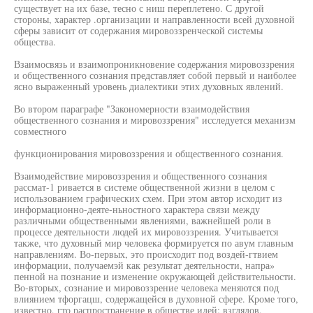
существует на их базе, тесно с ниш переплетено. С другой
стороны, характер .организации и направленности всей духовной
сферы зависит от содержания мировоззренческой системы
общества.
Взаимосвязь и взаимопроникновение содержания мировоззрения
и общественного сознания представляет собой первый и наиболее
ясно выраженный уровень диалектики этих духовных явлений.
Во втором параграфе "Закономерности взаимодействия
общественного сознания и мировоззрения" исследуется механизм
совместного
функционирования мировоззрения и общественного сознания.
Взаимодействие мировоззрения и общественного сознания
рассмат-1 ривается в системе общественной жизни в целом с
использованием графических схем. При этом автор исходит из
информационно-деяте-ньностного характера связи между
различными общественными явлениями, важнейшей роли в
процессе деятельности людей их мировоззрения. Учитывается
также, что духовный мир человека формируется по авум главным
направлениям. Во-первых, это происходит под воздей-гтвием
информации, получаемэй как результат деятельности, напра»
пенной на познание и изменение окружающей действительности.
Во-вторых, сознание и мировоззрение человека меняются под
влиянием тфоргацш, содержащейся в духовной сфере. Кроме того,
известно, гто распространение в обществе идей; взглядов,