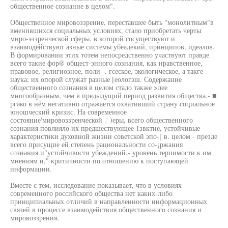
общественное сознание в целом".
Общественное мировоззрение, переставшее быть "монолитным"в
вменившихся социальных условиях, стало приобретать черты
миро-эззренческой сферы, в которой сосуществуют и
взаимодействуют азные системы убеадекий, принципов, идеалов.
В формировании этих тотем непосредственно участвуют правде
всего такие фор® общест-энного сознания, как нравственное,
правовое, религиозное, поли- . гсеское, экологическое, а такге
наука; их опорой служат разные [еологзш. Содержание
общественного сознания в целом стало также >лее
многообразным, чем в предыдущий период развития общества,- ■
ргако в нём негативно отражается охвативший страну социальное
юношческий кризис. На современное
состояние'мировоззренческой .' )еры, всего общественного
сознания повлияло их предшествующее 1звктие, устойчивые
характеристики духовной жизни советской эпо-[ в. целом - презде
всего присущие ей степень рациональности со-¡ржания
сознания.и"устойчивости убеждений,- уровень терпимости к им
мнениям и." критичности по отношению к поступающей
информации.
Вместе с тем, исследование показывает, что в условиях
современного российского общества нет каких-либо
принципиальных отличий в направленности информационных
связей в процессе взаимодействия общественного сознания и
мировоззрения.