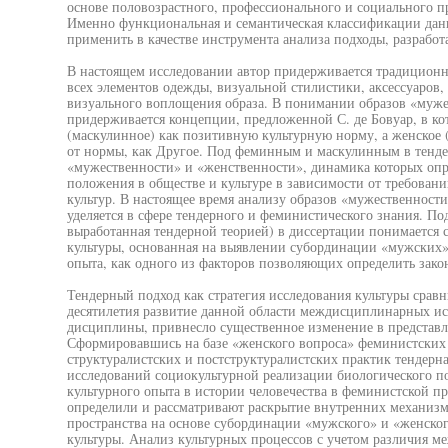
основе половозрастного, профессионального и социального 
Именно функциональная и семантическая классификации данн
применить в качестве инструмента анализа подходы, разработ
В настоящем исследовании автор придерживается традиционн
всех элементов одежды, визуальной стилистики, аксессуаров, 
визуального воплощения образа. В понимании образов «муже
придерживается концепции, предложенной С. де Бовуар, в ко
(маскулинное) как позитивную культурную норму, а женское 
от нормы, как Другое. Под феминным и маскулинным в тенде
«мужественности» и «женственности», динамика которых опр
положения в обществе и культуре в зависимости от требован
культур. В настоящее время анализу образов «мужественност
уделяется в сфере тендерного и феминистического знания. По
выработанная тендерной теорией) в диссертации понимается 
культуры, основанная на выявлении субординации «мужских»
опыта, как одного из факторов позволяющих определить зако
Тендерный подход как стратегия исследования культуры сравн
десятилетия развитие данной области междисциплинарных ис
дисциплины, привнесло существенное изменение в представ
Сформировавшись на базе «женского вопроса» феминистских
структуралистских и постструктуралистских практик тендерн
исследований социокультурной реализации биологического по
культурного опыта в истории человечества в феминистской пр
определили и рассматривают раскрытие внутренних механиз
пространства на основе субординации «мужского» и «женско
культуры. Анализ культурных процессов с учетом различия 