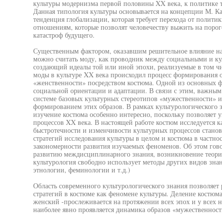
культуры модернизма первой половины XX века, к политике т
Данная типология культуры основывается на концепции М. Ка
тенденция глобализации, которая требует перехода от полит
отношениям, которые позволят человечеству выжить на порог
катастроф будущего.
Существенным фактором, оказавшим решительное влияние на
можно считать моду, как проводник между социальными и ку
создающий идеалы той или иной эпохи, реализуемые в том ч
моды в культуре XX века происходил процесс формирования 
«женственности» посредством костюма. Одной из основных ф
социальной ориентации и адаптации. В связи с этим, важным
системе базовых культурных стереотипов «мужественности» и
формированием этих образов. В рамках культурологического 
изучение костюма особенно интересно, поскольку позволяет 
процессов XX века. В настоящей работе костюм исследуется 
быстротечности и изменчивости культурных процессов стано
стратегий исследования культуры в целом и костюма в частн
закономерности развития изучаемых феноменов. Об этом гов
развитию междисциплинарного знания, возникновение теорий
культурология свободно использует методы других видов зна
этнологии, феминологии и т.д.)
Область современного культурологического знания позволяет
стратегий в костюме как феномене культуры. Деление костюм
женский -прослеживается на протяжении всех эпох и у всех 
наиболее явно проявляется динамика образов «мужественност