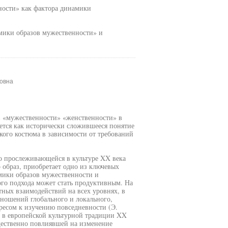
ности» как фактора динамики
амики образов мужественности» и
ровна
в «мужественности» «женственности» в
ется как исторически сложившееся понятие
кого костюма в зависимости от требований
ко прослеживающейся в культуре XX века
образ, приобретает одно из ключевых
мики образов мужественности и
го подхода может стать продуктивным. На
ных взаимодействий на всех уровнях, в
тношений глобального и локального,
ересом к изучению повседневности (Э.
 в европейской культурной традиции XX
щественно повлиявшей на изменение