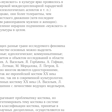
мужского» в культуре ярко проявилось в
 широкой междисциплинарной парадигмой
сихологических аспектов и т. п.)
днако, они более толерантны, чем
стского движения (хотя последнее
ным равноправием мужчин и женщин).
деление иерархии подчинения «мужского» и
культуры в целом.
ющих разные грани исследуемого феномена
честве основных можно выделить
ные; идеологические; коммуникативные;
метом и объектом исследований в области
в, А. Васильев, JI. Горбачева, А. Гофман,
 Лотман, М. Мерцалова, Л. Петров, Б.
 во многом являются односторонними,
 так же европейский костюм XX века
гии, так ив в современной культурологии.
нных костюму XX века (А. Васильев, Л.
ошении с личностями ведущих модельеров,
рагивают проблематику костюма, но
егитимировать тему костюма в системе
я классификации костюма, принятые в
 научных дисциплинах, осуществляются на