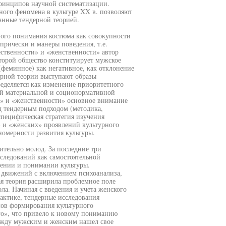
принципов научной систематизации.
ого феномена в культуре XX в. позволяют
анные тендерной теорией.
ого понимания костюма как совокупности
прически и манеры поведения, т.е.
ственности» и «женственности» автор
торой общество конституирует мужское
(феминное) как негативное, как отклонение
рной теории выступают образы
еделяется как изменение приоритетного
ий материальной и соционормативной
и» и «женственности» основное внимание
д тендерным подходом (методика,
специфическая стратегия изучения
 и «женских» проявлений культурного
номерности развития культуры.
ительно молод. За последние три
следований как самостоятельной
лении и понимании культуры.
 движений с включением психоанализа,
ая теория расширила проблемное поле
ла. Начиная с введения и учета женского
актике, тендерные исследования
мов формирования культурного
го», что привело к новому пониманию
между мужским и женским нашел свое