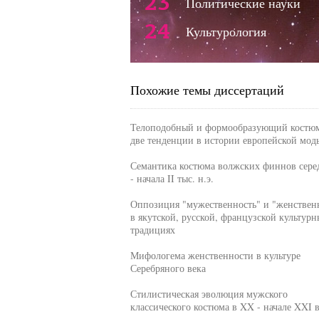
23
Политические науки
24
Культурология
Похожие темы диссертаций
Телоподобный и формообразующий костю
две тенденции в истории европейской мод
Семантика костюма волжских финнов сере
- начала II тыс. н.э.
Оппозиция "мужественность" и "женствен
в якутской, русской, французской культурн
традициях
Мифологема женственности в культуре
Серебряного века
Стилистическая эволюция мужского
классического костюма в XX - начале XXI в