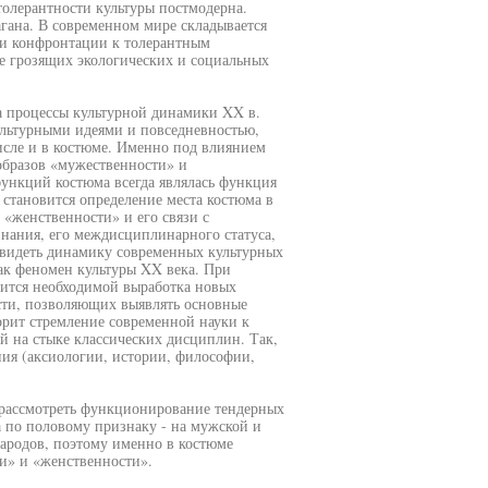
олерантности культуры постмодерна.
гана. В современном мире складывается
ики конфронтации к толерантным
е грозящих экологических и социальных
 процессы культурной динамики XX в.
льтурными идеями и повседневностью,
исле и в костюме. Именно под влиянием
образов «мужественности» и
ункций костюма всегда являлась функция
 становится определение места костюма в
 «женственности» и его связи с
знания, его междисциплинарного статуса,
увидеть динамику современных культурных
как феномен культуры XX века. При
вится необходимой выработка новых
ости, позволяющих выявлять основные
орит стремление современной науки к
 на стыке классических дисциплин. Так,
ния (аксиологии, истории, философии,
 рассмотреть функционирование тендерных
а по половому признаку - на мужской и
народов, поэтому именно в костюме
и» и «женственности».