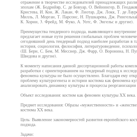
отражение в творчестве исследователей принадлежащих раз
эпохам (Ж. Бодрийяр, С. де Бовуар, О. Вейнингер, В. Геодакя
Кристева, И. Кон, Ж. Лакан, Ф. Лиотар, Дж. Локк, Т. де Лау
Милль, Л. Морган, Т. Парсонс, Н. Пушкарева, Дж. Рингельха
К. Хорни, 3. Фрейд, М. Фуко, А. Уотс, Ф. Энгельс и другие).
Преимущества тендерного подхода, выявляющего внутренние
предлагает новые пути решения глобальных проблем человече
сегодняшний день тендерный подход наиболее разработан в т
история, социология, философия, литературоведение, психоло
(Ш. Берн, С. Бем, М. Месснер, Дж. Фарр, О. Воронина, Н. Пу
Шведова и другие).
К моменту написания данной диссертационной работы компле
разработки с ориентированием на тендерный подход к исслед
феномена культуры не было осуществлено. Благодаря ему откр
проблему культурогенеза и истории костюма как феномена кул
анализировать динамику культуры и процессы реорганизации 
Объект исследования: костюм как феномен культуры XX века.
Предмет исследования: Образы «мужественности» и «женстве
костюма XX века.
Цель: Выявление закономерностей развития европейского кос
подхода.
Задачи: