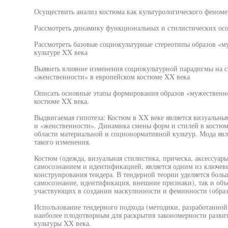
Осуществить анализ костюма как культурологического феноме
Рассмотреть динамику функциональных и стилистических осо
Рассмотреть базовые социокультурные стереотипы образов «м
культуре XX века
Выявить влияние изменения социокультурной парадигмы на с
«женственности» в европейском костюме XX века
Описать основные этапы формирования образов «мужественн
костюме XX века.
Выдвигаемая гипотеза: Костюм в XX веке является визуальн
и «женственности». Динамика смены форм и стилей в костюм
области материальной и соционормативной культур. Мода явл
такого изменения.
Костюм (одежда, визуальная стилистика, прическа, аксессуары
самосознанием и идентификацией, является одним из ключевы
конструирования тендера. В тендерной теории уделяется бол
самосознание, идентификация, внешние признаки), так и объ
участвующих в создании маскулинности и феминности (образ
Использование тендерного подхода (методики, разработанной 
наиболее плодотворным для раскрытия закономерности разви
культуры XX века.