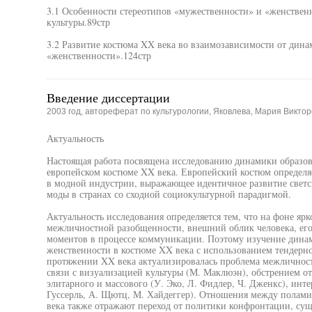
3.1 Особенности стереотипов «мужественности» и «женствен
культуры.89стр
3.2 Развитие костюма XX века во взаимозависимости от дин
«женственности».124стр
Введение диссертации
2003 год, автореферат по культурологии, Яковлева, Мария Викто
Актуальность
Настоящая работа посвящена исследованию динамики образо
европейском костюме XX века. Европейский костюм определя
в модной индустрии, выражающее идентичное развитие светс
моды в странах со сходной социокультурной парадигмой.
Актуальность исследования определяется тем, что на фоне яр
межличностной разобщенности, внешний облик человека, его 
моментов в процессе коммуникации. Поэтому изучение дина
женственности в костюме XX века с использованием тендерно
протяжении XX века актуализировалась проблема межличност
связи с визуализацией культуры (М. Маклюэн), обстрением о
элитарного и массового (У. Эко, Л. Фидлер, Ч. Дженкс), инт
Гуссерль, А. Щютц, М. Хайдеггер). Отношения между полами
века также отражают переход от политики конфронтации, су