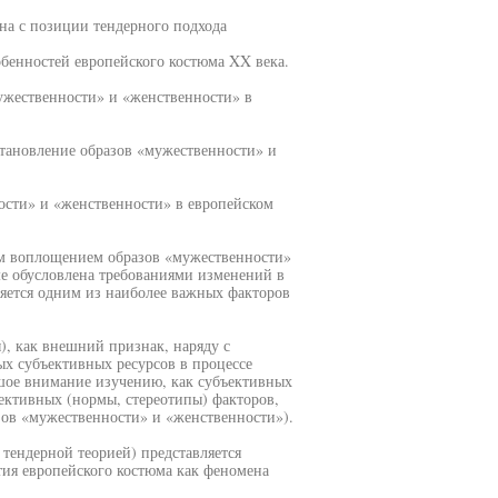
на с позиции тендерного подхода
бенностей европейского костюма XX века.
ужественности» и «женственности» в
тановление образов «мужественности» и
ости» и «женственности» в европейском
ым воплощением образов «мужественности»
е обусловлена требованиями изменений в
яется одним из наиболее важных факторов
), как внешний признак, наряду с
х субъективных ресурсов в процессе
ьшое внимание изучению, как субъективных
ективных (нормы, стереотипы) факторов,
ов «мужественности» и «женственности»).
тендерной теорией) представляется
тия европейского костюма как феномена