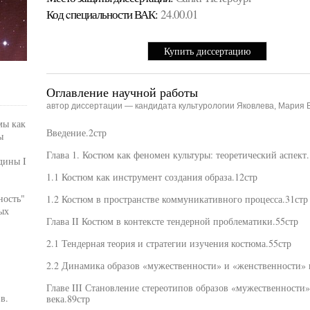
Код cпециальности ВАК:
24.00.01
Купить диссертацию
Оглавление научной работы
автор диссертации — кандидата культурологии Яковлева, Мария 
мы как
Введение.2стр
ы
Глава 1. Костюм как феномен культуры: теоретический аспект.
дины I
1.1 Костюм как инструмент создания образа.12стр
ность"
1.2 Костюм в пространстве коммуникативного процесса.31стр
ых
Глава II Костюм в контексте тендерной проблематики.55стр
2.1 Тендерная теория и стратегии изучения костюма.55стр
2.2 Динамика образов «мужественности» и «женственности» 
Главе III Становление стереотипов образов «мужественности
в.
века.89стр