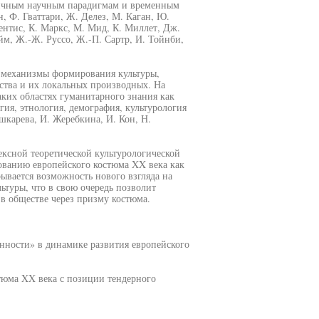
личным научным парадигмам и временным
н, Ф. Гваттари, Ж. Делез, М. Каган, Ю.
рентис, К. Маркс, М. Мид, К. Миллет, Дж.
йм, Ж.-Ж. Руссо, Ж.-П. Сартр, И. Тойнби,
 механизмы формирования культуры,
ства и их локальных производных. На
аких областях гуманитарного знания как
гия, этнология, демография, культурология
шкарева, И. Жеребкина, И. Кон, Н.
ксной теоретической культурологической
ованию европейского костюма XX века как
ывается возможность нового взгляда на
ьтуры, что в свою очередь позволит
в обществе через призму костюма.
нности» в динамике развития европейского
тюма XX века с позиции тендерного