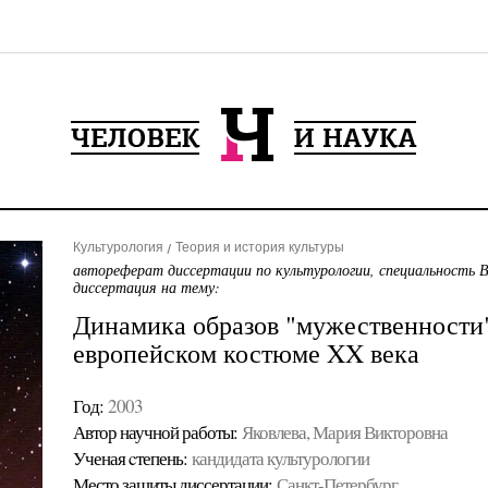
Культурология
Теория и история культуры
автореферат диссертации по культурологии, специальность 
диссертация на тему:
Динамика образов "мужественности"
европейском костюме XX века
Год:
2003
Автор научной работы:
Яковлева, Мария Викторовна
Ученая cтепень:
кандидата культурологии
Место защиты диссертации:
Санкт-Петербург