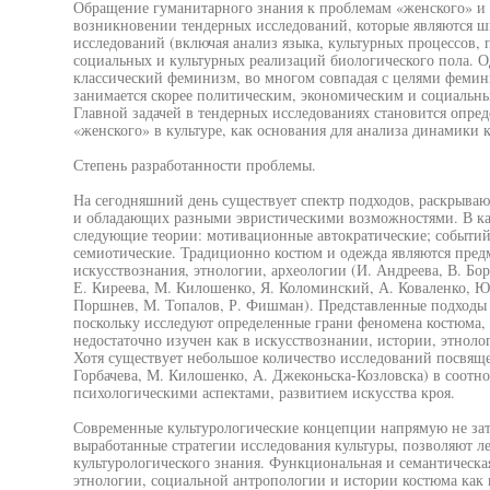
Обращение гуманитарного знания к проблемам «женского» и «
возникновении тендерных исследований, которые являются
исследований (включая анализ языка, культурных процессов, п
социальных и культурных реализаций биологического пола. О
классический феминизм, во многом совпадая с целями фемини
занимается скорее политическим, экономическим и социаль
Главной задачей в тендерных исследованиях становится опре
«женского» в культуре, как основания для анализа динамики 
Степень разработанности проблемы.
На сегодняшний день существует спектр подходов, раскрыва
и обладающих разными эвристическими возможностями. В ка
следующие теории: мотивационные автократические; событий
семиотические. Традиционно костюм и одежда являются пред
искусствознания, этнологии, археологии (И. Андреева, В. Боре
Е. Киреева, М. Килошенко, Я. Коломинский, А. Коваленко, Ю.
Поршнев, М. Топалов, Р. Фишман). Представленные подходы
поскольку исследуют определенные грани феномена костюма,
недостаточно изучен как в искусствознании, истории, этноло
Хотя существует небольшое количество исследований посвяще
Горбачева, М. Килошенко, А. Джеконьска-Козловска) в соотн
психологическими аспектами, развитием искусства кроя.
Современные культурологические концепции напрямую не зат
выработанные стратегии исследования культуры, позволяют л
культурологического знания. Функциональная и семантическа
этнологии, социальной антропологии и истории костюма как