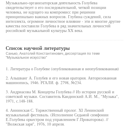
Музыкально-организаторская деятельность Голубева
свидетельствует о его последовательной, четкой позиции
человека, не идущего на компромисс при решении
принципиально важных вопросов. Глубина суждений, сила
интеллекта, огромное личностное влияние - эти и многие другие
качества поставили Голубева в ряд значительных личностей
российской музыкальной культуры XX века.
Список научной литературы
Санько, Анатолий Константинович, диссертация по теме
"Музыкальное искусство"
1. Литература о Голубеве (опубликованная и неопубликованная)
2. Альшванг А. Голубев и его новая оратория. Авторизованная
машинопись, 1946. РГАЛИ. ф. 2798, №234.
3. Андриасова М. Концерты Голубева // Из истории русской и
советской музыки. Составитель Кандинский А.И. М., "Музыка",
1971, с.148-188.
4. Аннинская С. Торжественный пролог. XI Ленинский
музыкальный фестиваль. (Исполнение Седьмой симфонии
Е.Голубева оркестром под управлением Г.Проваторова). //
"Волжская заря", 1976, 10 апреля.