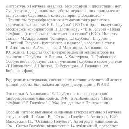
Литература о Голубеве невелика. Монографий и диссертаций нет.
Существуют две дипломные работы: первая из них принадлежит
выпускнице Саратовской консерватории Э.Богдановой -
"Принципы формообразования и тематического развития в
фортепианных сонатах Е.Е.Голубева" (1974), вторая - выпускнику
Московской консерватории П.Плотникову - "Е.К.Голубев - Пятая
симфония (к проблеме характеристики стиля)" (1979). Имеются
статьи - М.Андриасовой "Концерты Е.Голубева", Е.Гуревич
"'Евгений Голубев - композитор и педагог", небольшие статьи
Е.Иконникова, А.Альшванга, И.Мартынова, А.Соловцова.
Ю.Тюлина. Представляют интерес рецензии композиторов на
сочинения Голубева - А.Лепина, А.Хачатуряна, Л. Грабовского.
Особую ветвь образуют статьи учеников Голубева о своем учителе
-Т.Николаевой, А.Шнитке, Ю.Воронцова, А.Головина (см.
Библиографию).
Ряд ценных материалов, составивших источниковедческий аспект
данной работы, был найден автором диссертации в РГАЛИ.
Это статьи А.Альшванга "Е.Голубев и его новая оратория"
(авторизованная машинопись, 1946) и А.Иконникова "Пятая
симфония" Е.Голубева" (1964) (см. данные в Приложении).
Особый интерес вызывают найденные автором отзывы о Голубеве
его учителей: Шебалин В., "Отзыв о Голубеве". Автограф, 1940;
Мясковский Н., "Отзывы о Голубеве". Автограф и машинопись,
1941. Статьи Голубева, включающие 14 публикаций, позволяют