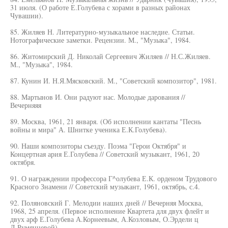
31 июля. (О работе Е.Голубева с хорами в разных районах
Чувашии).
85. Жиляев Н. Литературно-музыкальное наследие. Статьи.
Нотографические заметки. Рецензии. М., "Музыка", 1984.
86. Житомирский Д. Николай Сергеевич Жиляев // Н.С.Жиляев.
М., "Музыка", 1984.
87. Кунин И. Н.Я.Мясковский. М., "Советский композитор", 1981.
88. Мартынов И. Они радуют нас. Молодые дарования //
Вечерняяя
89. Москва, 1961, 21 января. (Об исполнении кантаты "Песнь
войны и мира" А. Шнитке ученика Е.К.Голубева).
90. Наши композиторы съезду. Поэма "Герои Октября" и
Концертная ария Е.Голубева // Советский музыкант, 1961, 20
октября.
91. О награждении профессора Г^олубева Е.К. орденом Трудового
Красного Знамени // Советский музыкант, 1961, октябрь, с.4.
92. Поляновский Г. Мелодии наших дней // Вечерняя Москва,
1968, 25 апреля. (Первое исполнение Квартета для двух флейт и
двух арф Е.Голубева А.Корнеевым, А.Козловым, О.Эрдели ц
Л.Румянцевой).