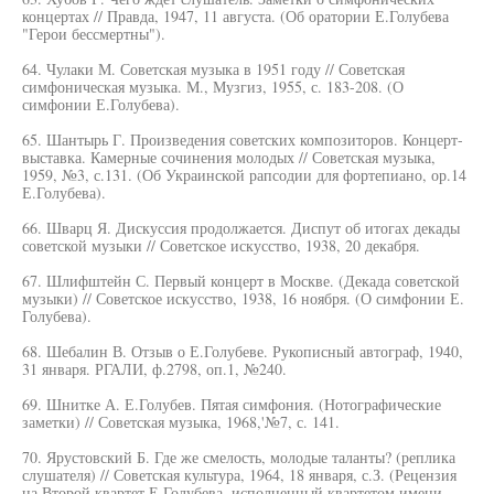
концертах // Правда, 1947, 11 августа. (Об оратории Е.Голубева
"Герои бессмертны").
64. Чулаки М. Советская музыка в 1951 году // Советская
симфоническая музыка. М., Музгиз, 1955, с. 183-208. (О
симфонии Е.Голубева).
65. Шантырь Г. Произведения советских композиторов. Концерт-
выставка. Камерные сочинения молодых // Советская музыка,
1959, №3, с.131. (Об Украинской рапсодии для фортепиано, ор.14
Е.Голубева).
66. Шварц Я. Дискуссия продолжается. Диспут об итогах декады
советской музыки // Советское искусство, 1938, 20 декабря.
67. Шлифштейн С. Первый концерт в Москве. (Декада советской
музыки) // Советское искусство, 1938, 16 ноября. (О симфонии Е.
Голубева).
68. Шебалин В. Отзыв о Е.Голубеве. Рукописный автограф, 1940,
31 января. РГАЛИ, ф.2798, оп.1, №240.
69. Шнитке А. Е.Голубев. Пятая симфония. (Нотографические
заметки) // Советская музыка, 1968,'№7, с. 141.
70. Ярустовский Б. Где же смелость, молодые таланты? (реплика
слушателя) // Советская культура, 1964, 18 января, с.З. (Рецензия
на Второй квартет Е.Голубева, исполненный квартетом имени