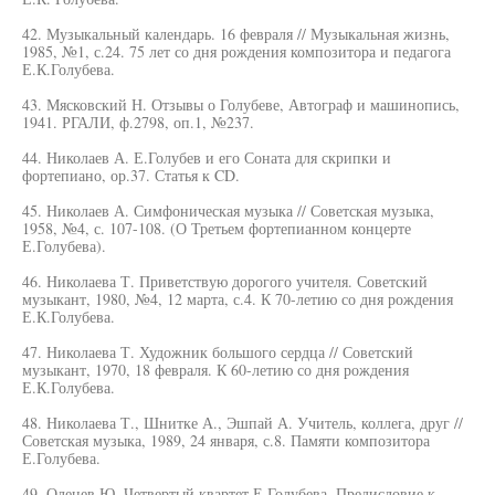
42. Музыкальный календарь. 16 февраля // Музыкальная жизнь,
1985, №1, с.24. 75 лет со дня рождения композитора и педагога
Е.К.Голубева.
43. Мясковский Н. Отзывы о Голубеве, Автограф и машинопись,
1941. РГАЛИ, ф.2798, оп.1, №237.
44. Николаев А. Е.Голубев и его Соната для скрипки и
фортепиано, ор.37. Статья к CD.
45. Николаев А. Симфоническая музыка // Советская музыка,
1958, №4, с. 107-108. (О Третьем фортепианном концерте
Е.Голубева).
46. Николаева Т. Приветствую дорогого учителя. Советский
музыкант, 1980, №4, 12 марта, с.4. К 70-летию со дня рождения
Е.К.Голубева.
47. Николаева Т. Художник большого сердца // Советский
музыкант, 1970, 18 февраля. К 60-летию со дня рождения
Е.К.Голубева.
48. Николаева Т., Шнитке А., Эшпай А. Учитель, коллега, друг //
Советская музыка, 1989, 24 января, с.8. Памяти композитора
Е.Голубева.
49. Оленев Ю. Четвертый квартет Е.Голубева. Предисловие к