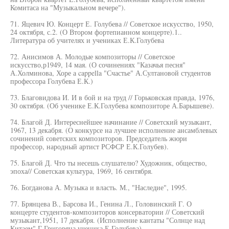
Комитаса на "Музыкальном вечере").
71. Яцевич Ю. Концерт Е. Голубева // Советское искусство, 1950,
24 октября, с.2. (О Втором фортепианном концерте).1..
Литература об учителях и учениках Е.К.Голубева
72. Анисимов А. Молодые композиторы // Советское
искусство,р1949, 14 мая. (О сочинениях "Казачья песня"
А.Холминова, Хоре а cappella "Счастье" А.Султановой студентов
профессора Голубева Е.К.)
73. Благовидова И. И в бой и на труд // Горьковская правда, 1976,
30 октября. (Об ученике Е.К.Голубева композиторе А.Барышеве).
74. Благой Д. Интереснейшее начинание // Советский музыкант,
1967, 13 декабря. (О конкурсе на лучшее исполнение ансамблевых
сочинений советских композиторов. Председатель жюри
профессор, народный артист РСФСР Е.К.Голубев).
75. Благой Д. Что ты несешь слушателю? Художник, общество,
эпоха// Советская культура, 1969, 16 сентября.
76. Богданова А. Музыка и власть. М., "Наследие", 1995.
77. Брянцева В., Барсова И., Генина Л., Головинский Г. О
концерте студентов-композиторов консерватории // Советский
музыкант,1951, 17 декабря. (Исполнение кантаты "Солнце над
Китаем" Г.Григоряна ученика Е.Голубева).