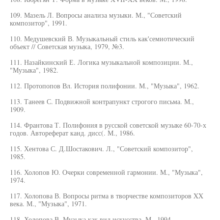
109. Мазель Л. Вопросы анализа музыки. М., "Советский
композитор", 1991.
110. Медушевский В. Музыкальный стиль как'семиотический
объект // Советская музыка, 1979, №3.
111. Назайкинский Е. Логика музыкальной композиции. М.,
"Музыка", 1982.
112. Протопопов Вл. История полифонии. М., "Музыка", 1962.
113. Танеев С. Подвижной контрапункт строгого письма. М.,
1909.
114. Франтова Т. Полифония в русской советской музыке 60-70-х
годов. Автореферат канд. дисс(. М., 1986.
115. Хентова С. Д.Шостакович. Л., "Советский композитор",
1985.
116. Холопов Ю. Очерки современной гармонии. М., "Музыка",
1974.
117. Холопова В. Вопросы ритма в творчестве композиторов XX
века. М., "Музыка", 1971.
118. Холопова В. Музыка как вид искусства. М., 1994.