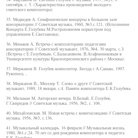
сентября, с. 5. (Характеристика произведений молодого
советского композитора).
35. Медведев А. Симфонические концерты в Большом зале
консерватории // Советская музыка, 1960, №3,с.121. (Исполнение
Концерта Е.Голубева М.Ростроповичем иоркестром под
управлением Е.Светланова).
36. Меньков А. Встреча с композиторами педагогами
консерватории // Советский музыкант, 1976, №4, 30 марта, с.З.
(Встреча с Е.Голубевым, С.Баласаняном, В.Агафонниковым в
Университете культуры Краснопресненского района г.Москвы).
37. Мержанов В. Голубев-композитор. Беседа с А.Санько, 1997.
Рукопись. ,
38. Мержанов В., Мюллер Т. Слово о друге // Советский
музыкант, 1989, 18 января, с.4. Памяти композитора Е.К.Голубева.
39. Мильман М. Авторские вечера. В.Белый, Е.Голубев,
Г.Свиридов // Советская музыка, 1956, №2, с. 106.
40. Михайловская. М. Новая встреча с комитасовцами // Советская
музыка, 1956, №3, с.136.
41. Музыкальный календарь. 16 февраля // Музыкальная жизнь,
1980, №1,с.24. 70 лет со дня рождения композитора и педагога
Е.К. Голубева.