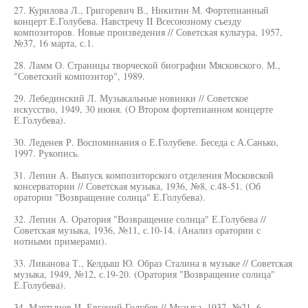
27. Курилова Л., Григоревич В., Никитин М. Фортепианный
концерт Е.Голубева. Навстречу II Всесоюзному съезду
композиторов. Новые произведения // Советская культура, 1957,
№37, 16 марта, с.1.
28. Ламм О. Страницы творческой биографии Мясковского. М.,
"Советский композитор", 1989.
29. Лебединский Л. Музыкальные новинки // Советское
искусство, 1949, 30 июня. (О Втором фортепианном концерте
Е.Голубева).
30. Леденев Р. Воспоминания о Е.Голубеве. Беседа с А.Санько,
1997. Рукопись.
31. Лепин А. Выпуск композиторского отделения Московской
консерватории // Советская музыка, 1936, №8, с.48-51. (Об
оратории "Возвращение солнца" Е.Голубева).
32. Лепин А. Оратория "Возвращение солнца" Е.Голубева //
Советская музыка, 1936, №11, с.10-14. (Анализ оратории с
нотными примерами).
33. Ливанова Т., Келдыш Ю. Образ Сталина в музыке // Советская
музыка, 1949, №12, с.19-20. (Оратория "Возвращение солнца"
Е.Голубева).
34. Мартынов И. Евгений Голубев // Музыка, 1937, №21, 6