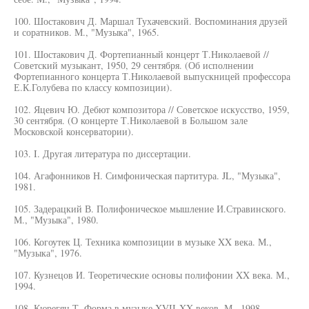
100. Шостакович Д. Маршал Тухачевский. Воспоминания друзей
и соратников. М., "Музыка", 1965.
101. Шостакович Д. Фортепианный концерт Т.Николаевой //
Советский музыкант, 1950, 29 сентября. (Об исполнении
Фортепианного концерта Т.Николаевой выпускницей профессора
Е.К.Голубева по классу композиции).
102. Яцевич Ю. Дебют композитора // Советское искусство, 1959,
30 сентября. (О концерте Т.Николаевой в Большом зале
Московской консерватории).
103. I. Другая литература по диссертации.
104. Агафонников Н. Симфоническая партитура. JL, "Музыка",
1981.
105. Задерацкий В. Полифоническое мышление И.Стравинского.
М., "Музыка", 1980.
106. Когоутек Ц. Техника композиции в музыке XX века. М.,
"Музыка", 1976.
107. Кузнецов И. Теоретические основы полифонии XX века. М.,
1994.
108. Кюрегян Т. Форма в музыке XVII-XX веков. М., 1998.