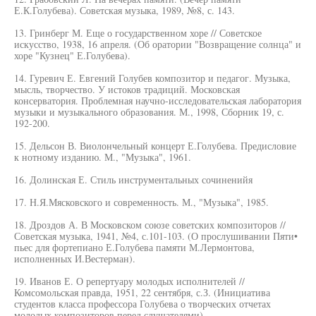
Е.К.Голубева). Советская музыка, 1989, №8, с. 143.
13. Гринберг М. Еще о государственном хоре // Советское
искусство, 1938, 16 апреля. (Об оратории "Возвращение солнца" и
хоре "Кузнец" Е.Голубева).
14. Гуревич Е. Евгений Голубев композитор и педагог. Музыка,
мысль, творчество. У истоков традиций. Московская
консерватория. Проблемная научно-исследовательская лаборатория
музыки и музыкального образования. М., 1998, Сборник 19, с.
192-200.
15. Дельсон В. Виолончельный концерт Е.Голубева. Предисловие
к нотному изданию. М., "Музыка", 1961.
16. Долинская Е. Стиль инструментальных сочиненийя
17. Н.Я.Мясковского и современность. М., "Музыка", 1985.
18. Дроздов А. В Московском союзе советских композиторов //
Советская музыка, 1941, №4, с.101-103. (О прослушивании Пяти•
пьес для фортепиано Е.Голубева памяти М.Лермонтова,
исполненных И.Вестерман).
19. Иванов Е. О репертуару молодых исполнителей //
Комсомольская правда, 1951, 22 сентября, с.З. (Инициатива
студентов класса профессора Голубева о творческих отчетах
молодых композиторов перед слушателями).