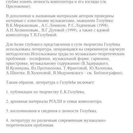
глубже понять личность композитора и его взгляды (см.
Приложение).
В дополнение к названным материалам автором проведены
интервью с известными музыкантами, знавшими Голубева:
В.К.Мержановым., А.С.Леманом, Р.С.Леденевым (1998),
А.Н.Холминовым., В.Г.Дуловой (1999), а также с вдовой
композитора Т.В.Голубевой.
Для более глубокого представления о сути творчества Голубева
использована литература, опирающаяся на современную научную
методологию.Использованы труды по музыкально-теоретическим
проблемам - полифонии, музыкальной форме, гармонии,
оркестровке, музыкальному содержанию (В.Задерацкого,
И.Кузнецова, Вл.Протопопова, Т.Франтовой, Ю.Холопова,
А.Шнитке, В.Холоповой, В.Медушевского - см. Библиографию).
Таким образом, литература о ГолубеЬе включает:
1. публикации по творчеству Е.К.Голубева,
2. архивные материалы РГАЛИ и семьи композитора,
3. воспоминания и сведения о личности Голубева,
4. литературу по различным современным музыкально-
теоретическим проблемам.