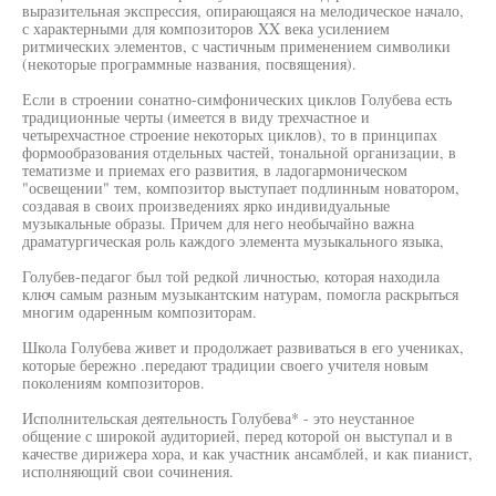
выразительная экспрессия, опирающаяся на мелодическое начало,
с характерными для композиторов XX века усилением
ритмических элементов, с частичным применением символики
(некоторые программные названия, посвящения).
Если в строении сонатно-симфонических циклов Голубева есть
традиционные черты (имеется в виду трехчастное и
четырехчастное строение некоторых циклов), то в принципах
формообразования отдельных частей, тональной организации, в
тематизме и приемах его развития, в ладогармоническом
"освещении" тем, композитор выступает подлинным новатором,
создавая в своих произведениях ярко индивидуальные
музыкальные образы. Причем для него необычайно важна
драматургическая роль каждого элемента музыкального языка,
Голубев-педагог был той редкой личностью, которая находила
ключ самым разным музыкантским натурам, помогла раскрыться
многим одаренным композиторам.
Школа Голубева живет и продолжает развиваться в его учениках,
которые бережно .передают традиции своего учителя новым
поколениям композиторов.
Исполнительская деятельность Голубева* - это неустанное
общение с широкой аудиторией, перед которой он выступал и в
качестве дирижера хора, и как участник ансамблей, и как пианист,
исполняющий свои сочинения.