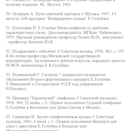
нотному изданию. М., Музгиз, 1963.
50. Острецов А. Пути советской оратории // Музыка, 1937, J 6
августа. (Об оратории "Возвращение солнца" Е.Голубева).
51. Плотников П. Е.Голубев Пятая симфония (к проблеме
характеристики стиля). Дипломная работа. МГКим. Чайковского,
1979. Научный руководитель профессор Тюлин Ю.Н., консультант
- профессор Холопов Ю.Н.
52. Поздравляем с юбилеем! // Советская музыка, 1970, №2, с. 155.
К 60-летию профессора Московской государственной
консерватории, Заслуженного деятеля искусств, народного артиста
РСФСР, композитора Е.К.Голубева.
53. Поляновский Г. Гастроли * украинских музыкантов.
(Исполнение Второго фортепианного концерта Е.Голубева
Т.Николаевой и Госоркестром УССР под управлением
Н.Рахлина).
54. Премьера "Героической" симфонии // Советский музыкант,
1976, №9, 22 июня, с.З. (Первое исполнение Седьмой симфонии
Е.Голубева в Колонном зале Дома Союзов в Москве).
55. Смирнова И. Звучит симфоническая музыка // Советская
культура, 1963, 6 июля, с.2. (Первое исполнение Концерта для
альта с оркестром Е.Голубева в Большом зале
Московскойг>консерватории).