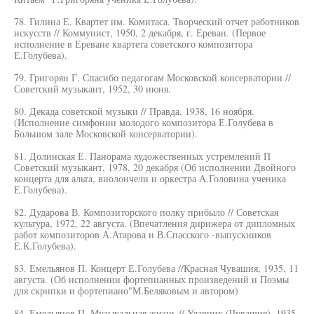
78. Гилина Е. Квартет им. Комитаса. Творческий отчет работников
искусств // Коммунист, 1950, 2 декабря, г. Ереван. (Первое
исполнение в Ереване квартета советского композитора
Е.Голубева).
79. Григорян Г. Спасибо педагогам Московской консерватории //
Советский музыкант, 1952, 30 июня.
80. Декада советской музыки // Правда, 1938, 16 ноября.
(Исполнение симфонии молодого композитора Е.Голубева в
Большом зале Московской консерватории).
81. Долинская Е. Панорама художественных устремлений П
Советский музыкант, 1978, 20 декабря (Об исполнении Двойного
концерта для альта, виолончели и оркестра А.Головина ученика
Е.Голубева).
82. Дударова В. Композиторского полку прибыло // Советская
культура, 1972, 22 августа. (Впечатления дирижера от дипломных
работ композиторов А.Атарова и В.Спасского -выпускников
Е.К.Голубева).
83. Емельянов П. Концерт Е.Голубева //Красная Чувашия, 1935, 11
августа. (Об исполнении фортепианных произведений и Поэмы
для скрипки и фортепиано"М.Беляковым и автором)
84. Емельянов П. Музыкальная жизнь // Ударник (Чувашия), 1935,