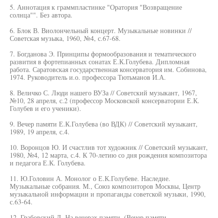
5. Аннотация к граммпластинке "Оратория "Возвращение
солнца"". Без автора.
6. Блок В. Виолончельный концерт. Музыкальные новинки //
Советская музыка, 1960, №4, с.67-68.
7. Богданова Э. Принципы формообразования и тематического
развития в фортепианных сонатах Е.К.Голубева. Дипломная
работа. Саратовская государственная консерватория им. Собинова,
1974. Руководитель и.о. профессора Тютьманов И.А.
8. Величко С. Люди нашего ВУЗа // Советский музыкант, 1967,
№10, 28 апреля, с.2 (профессор Московской консерватории Е.К.
Голубев и его ученики).
9. Вечер памяти Е.К.Голубева (во ВДК) // Советский музыкант,
1989, 19 апреля, с.4.
10. Воронцов Ю. И счастлив тот художник // Советский музыкант,
1980, №4, 12 марта, с.4. К 70-летию со дня рождения композитора
и педагога Е.К. Голубева.
11. Ю.Головин А. Монолог о Е.К.Голубеве. Наследие.
Музыкальные собрания. М., Союз композиторов Москвы, Центр
музыкальной информации и пропаганды советской музыки, 1990,
с.63-64.
12. Грабовский Л. На вечерах памяти. (Вечер памяти