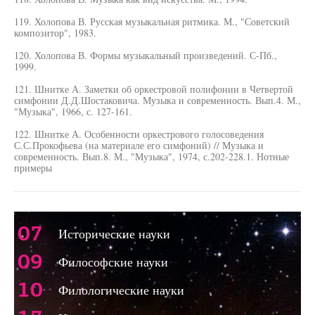
119. Холопова В. Русская музыкальная ритмика. М., "Советский
композитор", 1983.
120. Холопова В. Формы музыкальный произведений. С-Пб.,
1999.
121. Шнитке А. Заметки об оркестровой полифонии в Четвертой
симфонии Д.Д.Шостаковича. Музыка и современность. Вып.4. М.,
"Музыка", 1966, с. 127-161.
122. Шнитке А. Особенности оркестрового голосоведения
С.С.Прокофьева (на материале его симфоний) // Музыка и
современность. Вып.8. М., "Музыка", 1974, с.202-228.1. Нотные
примеры
07
Исторические науки
09
Философские науки
10
Филологические науки