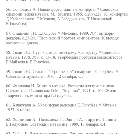
56. Со ловцов А. Новые фортепианные концерты // Советская
симфоническая музыка. М., Музгиз, 1955, с.209-228. (О концертах
Д.Кабалевского, Г.Мушеля, А.Бабаджаняна, Т.Николаевой,
Е.Голубева).
57. Станкевич Н. Е.Голубев // Мелодия, 1989, №4, октябрь-
декабрь, с.23-24. (Творческий портрет композитора. К выходу
авторского диска).
58. Тюлин Ю. Путь к симфоническому мастерству // Советская
музыка, 1978, №9, с. 13-18. Творческие портреты композиторов
Б.Майзеля и Е.Голубева.
59. Тюлин Ю. Седьмая "Героическая" симфония Е.Голубева //
Советский музыкант, 1976, 12 октября, с.З.
60. Фаризова Н. Книга о музыке. Рассказы для школьников.
Составитель Очаковская О.М., "Музыка", 1971, с. 109. Жизнь и
творчество композитора Е.Голубева.
61. Хачатурян А. Украинская рапсодия Е.Голубева // Музыка,
1937, 6 марта.
62. Холминов А., Николаева Т., Эшпай А. и другие. Памяти
Е.Голубева// Советский музыкант, 1989, 18 января, с.4.
63. Хубов Г. Чего ждет слушатель. Заметки о симфонических