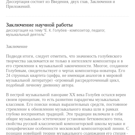
Диссертация состоит из Введения, двух глав, Заключения и
Приложений.
Заключение научной работы
диссертация на тему "Е. К. Голубев - композитор, педагог,
музыкальный деятель"
Заключение
Подводя итоги, следует отметить, что значимость голубевского
творчества заключается не только в интеллекте композитора и в
его стремлении к музыкальной законченности. Многое, созданное
Голубевым, свидетельствует о чертах композитора-новатора. Его
24 струнных квартета (цифра, не имеющая аналогов в мировой
музыкальной литературе) -огромный рассредоточенный цикл,
подобный личному дневнику автора.
В пестрой музыкальной панораме XX века Голубев остался верен
своим принципам, то есть развитию парадигмы музыкальных
классиков. Его поиски новых выразительных средств, постоянное
стремление к обновлению музыкального языка шли в рамках
глубоко воспринятых традиций. Эти традиции включали в себя
общие музыкально-эстетические установки бетховенского типа,
свойства русской классической композиторской школы музыки и
специфические особенности московской композиторской линии. С
позиции новейшей теории музыкального содержания его стихия -