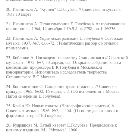
20. Иконников А. "Кузнец" Е.Голубева // Советское искусство,
1938,10 марта.
21. Иконников А. Пятая симфония Е.Голубева // Авторизованная
машинопись, 1964, 12 декабря. РГАЛИ, ф.2798, оп.1, №236.
22. Иконников А. Украинская рапсодия Е.Голубева // Советская
музыка, 1937, №7, с.66-72. (Тематический разбор с нотными
примерами).
23. Кобляков А. Посвящено творчеству Станчинского // Советский
музыкант, 1975, №7, 30 апреля, с.З. Открытое собрание класса
композиции профессора Е.К.Голубева в Московской
консерватории. Исполнитель исследователь творчества
Станчинского В.С.Матвеев.
24. Константинов О. Симфония зрелого мастера // Советская
культура, 1965, №32, 16 марта, с.З. (Об исполнении в Москве
Пятой симфонии Е.Голубева).
25. Крейн Ю. Новые сонаты. (Нотографические заметки) //
Советская музыка, 1956, №7, с. 154. (О сонате для скрипки и
фортепиано, ор.37 Е.Голубева).
26. Кудряшова М. Пятый квартет Е.Голубева. Предисловие к
нотному изданию. М., "Музыка", 1966.