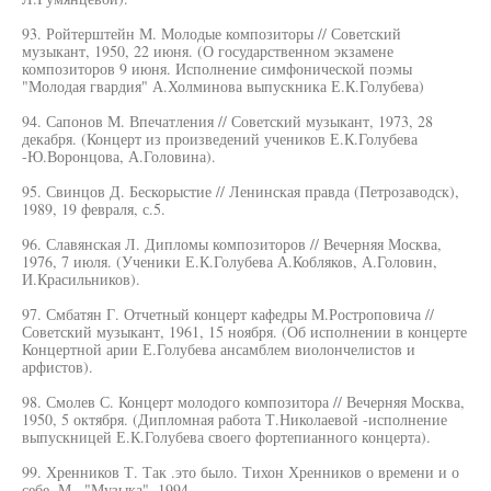
93. Ройтерштейн М. Молодые композиторы // Советский
музыкант, 1950, 22 июня. (О государственном экзамене
композиторов 9 июня. Исполнение симфонической поэмы
"Молодая гвардия" А.Холминова выпускника Е.К.Голубева)
94. Сапонов М. Впечатления // Советский музыкант, 1973, 28
декабря. (Концерт из произведений учеников Е.К.Голубева
-Ю.Воронцова, А.Головина).
95. Свинцов Д. Бескорыстие // Ленинская правда (Петрозаводск),
1989, 19 февраля, с.5.
96. Славянская Л. Дипломы композиторов // Вечерняя Москва,
1976, 7 июля. (Ученики Е.К.Голубева А.Кобляков, А.Головин,
И.Красильников).
97. Смбатян Г. Отчетный концерт кафедры М.Ростроповича //
Советский музыкант, 1961, 15 ноября. (Об исполнении в концерте
Концертной арии Е.Голубева ансамблем виолончелистов и
арфистов).
98. Смолев С. Концерт молодого композитора // Вечерняя Москва,
1950, 5 октября. (Дипломная работа Т.Николаевой -исполнение
выпускницей Е.К.Голубева своего фортепианного концерта).
99. Хренников Т. Так .это было. Тихон Хренников о времени и о
себе. М., "Музыка", 1994.