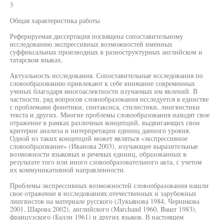
3
Общая характеристика работы
Реферируемая диссертация посвящена сопоставительному
исследованию экспрессивных возможностей именных
суффиксальных производных в разноструктурных английском и
татарском языках.
Актуальность исследования. Сопоставительные исследования по
словообразованию привлекают к себе внимание современных
ученых благодаря многоаслектности изучаемых им явлений. В
частности, ряд вопросов словообразования исследуется в единстве
с проблемами фонетики, синтаксиса, стилистики, лингвистики
текста и других. Многие проблемы словообразования находят свое
отражение в рамках различных концепций, выдвигающих свои
критерии анализа и интерпретации единиц данного уровня.
Одной из таких концепций может являться «экспрессивное
словообразование» (Иванова 2003), изучающее выразительные
возможности языковых и речевых единиц, образованных в
результате того или иного словообразовательного акта, с учетом
их коммуникативной направленности.
Проблемы экспрессивных возможностей словообразования нашли
свое отражение в исследованиях отечественных и зарубежных
лингвистов на материале русского (Лукьянова 1984, Черникова
2001, Шарова 2002), английского (Marchand 1960, Bauer 1983),
французского (Балли 1961) и других языков. В настоящем