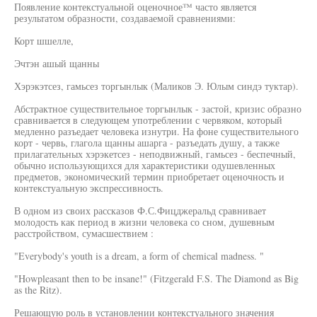
Появление контекстуальной оценочное™ часто является
результатом образности, создаваемой сравнениями:
Корт шшелле,
Эчтэн ашый щанны
Хэрэкэтсез, гамьсез торгынлык (Маликов Э. Юлым синдэ туктар).
Абстрактное существительное торгынлык - застой, кризис образно
сравнивается в следующем употреблении с червяком, который
медленно разъедает человека изнутри. На фоне существительного
корт - червь, глагола щанны ашарга - разъедать душу, а также
прилагательных хэрэкетсез - неподвижный, гамьсез - беспечный,
обычно использующихся для характеристики одушевленных
предметов, экономический термин приобретает оценочность и
контекстуальную экспрессивность.
В одном из своих рассказов Ф.С.Фицджеральд сравнивает
молодость как период в жизни человека со сном, душевным
расстройством, сумасшествием :
"Everybody's youth is a dream, a form of chemical madness. "
"Howpleasant then to be insane!" (Fitzgerald F.S. The Diamond as Big
as the Ritz).
Решающую роль в установлении контекстуального значения