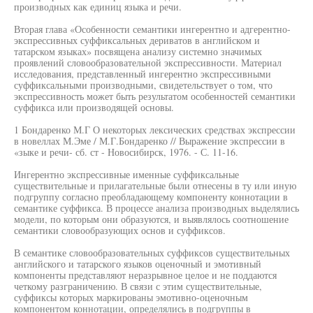
производных как единиц языка и речи.
Вторая глава «Особенности семантики ингерентно и адгерентно-
экспрессивных суффиксальных дериватов в английском и
татарском языках» посвящена анализу системно значимых
проявлений словообразовательной экспрессивности. Материал
исследования, представленный ингерентно экспрессивными
суффиксальными производными, свидетельствует о том, что
экспрессивность может быть результатом особенностей семантики
суффикса или производящей основы.
1 Бондаренко М.Г О некоторых лексических средствах экспрессии
в новеллах М.Эме / М.Г.Бондаренко // Выражение экспрессии в
«зыке и речи- сб. ст - Новосибирск, 1976. - С. 11-16.
Ингерентно экспрессивные именные суффиксальные
существительные и прилагательные были отнесены в ту или иную
подгруппу согласно преобладающему компоненту коннотации в
семантике суффикса. В процессе анализа производных выделялись
модели, по которым они образуются, и выявлялось соотношение
семантики словообразующих основ и суффиксов.
В семантике словообразовательных суффиксов существительных
английского и татарского языков оценочный и эмотивный
компоненты представляют неразрывное целое и не поддаются
четкому разграничению. В связи с этим существительные,
суффиксы которых маркированы эмотивно-оценочным
компонентом коннотации, определялись в подгруппы в