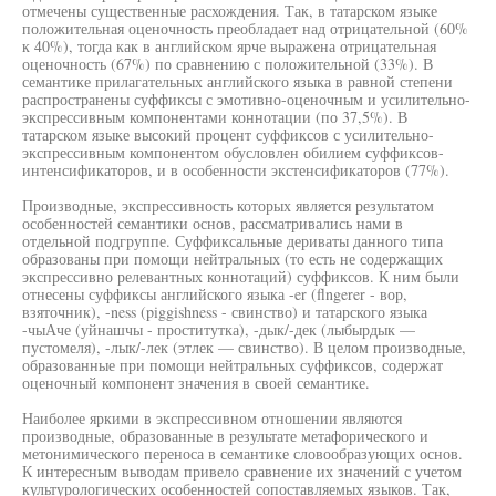
отмечены существенные расхождения. Так, в татарском языке
положительная оценочность преобладает над отрицательной (60%
к 40%), тогда как в английском ярче выражена отрицательная
оценочность (67%) по сравнению с положительной (33%). В
семантике прилагательных английского языка в равной степени
распространены суффиксы с эмотивно-оценочным и усилительно-
экспрессивным компонентами коннотации (по 37,5%). В
татарском языке высокий процент суффиксов с усилительно-
экспрессивным компонентом обусловлен обилием суффиксов-
интенсификаторов, и в особенности экстенсификаторов (77%).
Производные, экспрессивность которых является результатом
особенностей семантики основ, рассматривались нами в
отдельной подгруппе. Суффиксальные дериваты данного типа
образованы при помощи нейтральных (то есть не содержащих
экспрессивно релевантных коннотаций) суффиксов. К ним были
отнесены суффиксы английского языка -er (flngerer - вор,
взяточник), -ness (piggishness - свинство) и татарского языка
-чыАче (уйнашчы - проститутка), -дык/-дек (лыбырдык —
пустомеля), -лык/-лек (этлек — свинство). В целом производные,
образованные при помощи нейтральных суффиксов, содержат
оценочный компонент значения в своей семантике.
Наиболее яркими в экспрессивном отношении являются
производные, образованные в результате метафорического и
метонимического переноса в семантике словообразующих основ.
К интересным выводам привело сравнение их значений с учетом
культурологических особенностей сопоставляемых языков. Так,