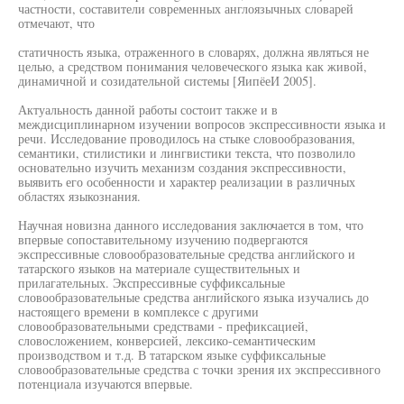
частности, составители современных англоязычных словарей
отмечают, что
статичность языка, отраженного в словарях, должна являться не
целью, а средством понимания человеческого языка как живой,
динамичной и созидательной системы [ЯипёеИ 2005].
Актуальность данной работы состоит также и в
междисциплинарном изучении вопросов экспрессивности языка и
речи. Исследование проводилось на стыке словообразования,
семантики, стилистики и лингвистики текста, что позволило
основательно изучить механизм создания экспрессивности,
выявить его особенности и характер реализации в различных
областях языкознания.
Научная новизна данного исследования заключается в том, что
впервые сопоставительному изучению подвергаются
экспрессивные словообразовательные средства английского и
татарского языков на материале существительных и
прилагательных. Экспрессивные суффиксальные
словообразовательные средства английского языка изучались до
настоящего времени в комплексе с другими
словообразовательными средствами - префиксацией,
словосложением, конверсией, лексико-семантическим
производством и т.д. В татарском языке суффиксальные
словообразовательные средства с точки зрения их экспрессивного
потенциала изучаются впервые.