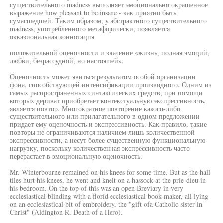
существительного madness выполняет эмоционально окрашенное
выражение how pleasant to be insane - как приятно быть
сумасшедшей. Таким образом, у абстрактного существительного
madness, употребленного метафорически, появляется
окказиональная коннотация
положительной оценочности и значение «жизнь, полная эмоций,
любви, безрассудной, но настоящей».
Оценочность может явиться результатом особой организации
фона, способствующей интенсификации производного. Одним из
самых распространенных синтаксических средств, при помощи
которых дериват приобретает контекстуальную экспрессивность,
является повтор. Многократное повторение какого-либо
существительного или прилагательного в одном предложении
придает ему оценочность и экспрессивность. Как правило, такие
повторы не ограничиваются наличием лишь количественной
экспрессивности, а несут более существенную функциональную
нагрузку, поскольку количественная экспрессивность часто
перерастает в эмоциональную оценочность.
Mr. Winterbourne remained on his knees for some time. But as the hall
tiles hurt his knees, he went and knelt on a hassock at the prie-dieu in
his bedroom. On the top of this was an open Breviary in very
ecclesiastical blinding with a florid ecclesiastical book-maker, all lying
on an ecclesiastical bit of embroidery, the "gift ofa Catholic sister in
Christ" (Aldington R. Death of a Hero).