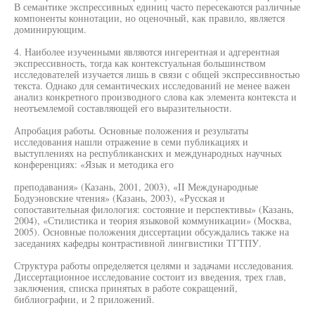
В семантике экспрессивных единиц часто пересекаются различные
компоненты коннотации, но оценочный, как правило, является
доминирующим.
4. Наиболее изученными являются ингерентная и адгерентная
экспрессивность, тогда как контекстуальная большинством
исследователей изучается лишь в связи с общей экспрессивностью
текста. Однако для семантических исследований не менее важен
анализ конкретного производного слова как элемента контекста и
неотъемлемой составляющей его выразительности.
Апробация работы. Основные положения и результаты
исследования нашли отражение в семи публикациях и
выступлениях на республиканских и международных научных
конференциях: «Язык и методика его
преподавания» (Казань, 2001, 2003), «II Международные
Бодуэновские чтения» (Казань, 2003), «Русская и
сопоставительная филология: состояние и перспективы» (Казань,
2004), «Стилистика и теория языковой коммуникации» (Москва,
2005). Основные положения диссертации обсуждались также на
заседаниях кафедры контрастивной лингвистики ТГТПУ.
Структура работы определяется целями и задачами исследования.
Диссертационное исследование состоит из введения, трех глав,
заключения, списка принятых в работе сокращений,
библиографии, и 2 приложений.