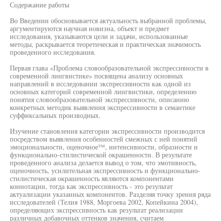
Содержание работы
Во Введении обосновывается актуальность выбранной проблемы,
аргументируются научная новизна, объект и предмет
исследования, указываются цели и задачи, использованные
методы, раскрывается теоретическая и практическая значимость
проведенного исследования.
Первая глава «Проблема словообразовательной экспрессивности в
современной лингвистике» посвящена анализу основных
направлений в исследовании экспрессивности как одной из
основных категорий современной лингвистики, определению
понятия словообразовательной экспрессивности, описанию
конкретных методик выявления экспрессивности в семантике
суффиксальных производных.
Изучение становления категории экспрессивности производится
посредством выявления особенностей смежных с ней понятий
эмоциональности, оценочное™, интенсивности, образности и
функционально-стилистической окрашенности. В результате
проведенного анализа делается вывод о том, что эмотивность,
оценочность, усилительная экспрессивность и функционально-
стилистическая окрашенность являются компонентами
коннотации, тогда как экспрессивность - это результат
актуализации указанных компонентов. Разделяя точку зрения ряда
исследователей (Телия 1988, Моргоева 2002, Копейкина 2004),
определяющих экспрессивность как результат реализации
различных добавочных оттенков значения, считаем