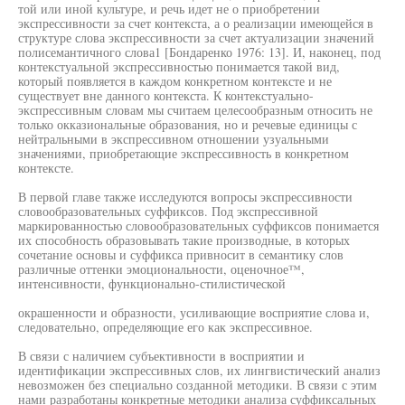
той или иной культуре, и речь идет не о приобретении
экспрессивности за счет контекста, а о реализации имеющейся в
структуре слова экспрессивности за счет актуализации значений
полисемантичного слова1 [Бондаренко 1976: 13]. И, наконец, под
контекстуальной экспрессивностью понимается такой вид,
который появляется в каждом конкретном контексте и не
существует вне данного контекста. К контекстуально-
экспрессивным словам мы считаем целесообразным относить не
только окказиональные образования, но и речевые единицы с
нейтральными в экспрессивном отношении узуальными
значениями, приобретающие экспрессивность в конкретном
контексте.
В первой главе также исследуются вопросы экспрессивности
словообразовательных суффиксов. Под экспрессивной
маркированностью словообразовательных суффиксов понимается
их способность образовывать такие производные, в которых
сочетание основы и суффикса привносит в семантику слов
различные оттенки эмоциональности, оценочное™,
интенсивности, функционально-стилистической
окрашенности и образности, усиливающие восприятие слова и,
следовательно, определяющие его как экспрессивное.
В связи с наличием субъективности в восприятии и
идентификации экспрессивных слов, их лингвистический анализ
невозможен без специально созданной методики. В связи с этим
нами разработаны конкретные методики анализа суффиксальных