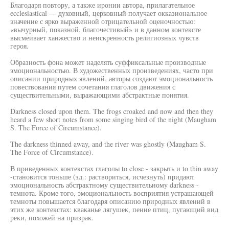
Благодаря повтору, а также иронии автора, прилагательное
ecclesiastical — духовный, церковный получает окказиональное
значение с ярко выраженной отрицательной оценочностью:
«вычурный, показной, благочестивый» и в данном контексте
высмеивает ханжество и неискренность религиозных чувств
героя.
Образность фона может наделять суффиксальные производные
эмоциональностью. В художественных произведениях, часто при
описании природных явлений, авторы создают эмоциональность
повествования путем сочетания глаголов движения с
существительными, выражающими абстрактные понятия.
Darkness closed upon them. The frogs croaked and now and then they
heard a few short notes from some singing bird of the night (Maugham
S. The Force of Circumstance).
The darkness thinned away, and the river was ghostly (Maugham S.
The Force of Circumstance).
В приведенных контекстах глаголы to close - закрыть и to thin away
-становится тоньше (зд.: раствориться, исчезнуть) придают
эмоциональность абстрактному существительному darkness -
темнота. Кроме того, эмоциональность восприятия устрашающей
темноты повышается благодаря описанию природных явлений в
этих же контекстах: кваканье лягушек, пение птиц, пугающий вид
реки, похожей на призрак.