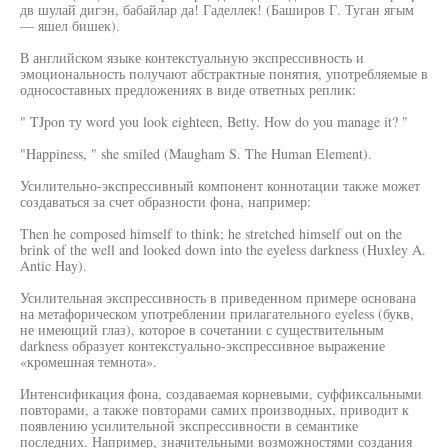
дв шулай дигэн, бабайлар да! Гаделлек! (Баширов Г. Туган ягым
— яшел бишек).
В английском языке контекстуальную экспрессивность и
эмоциональность получают абстрактные понятия, употребляемые в
односоставных предложениях в виде ответных реплик:
" TJpon ту word you look eighteen, Betty. How do you manage it? "
"Happiness, " she smiled (Maugham S. The Human Element).
Усилительно-экспрессивный компонент коннотации также может
создаваться за счет образности фона, например:
Then he composed himself to think; he stretched himself out on the
brink of the well and looked down into the eyeless darkness (Huxley A.
Antic Hay).
Усилительная экспрессивность в приведенном примере основана
на метафорическом употреблении прилагательного eyeless (букв,
не имеющий глаз), которое в сочетании с существительным
darkness образует контекстуально-экспрессивное выражение
«кромешная темнота».
Интенсификация фона, создаваемая корневыми, суффиксальными
повторами, а также повторами самих производных, приводит к
появлению усилительной экспрессивности в семантике
последних. Например, значительными возможностями создания