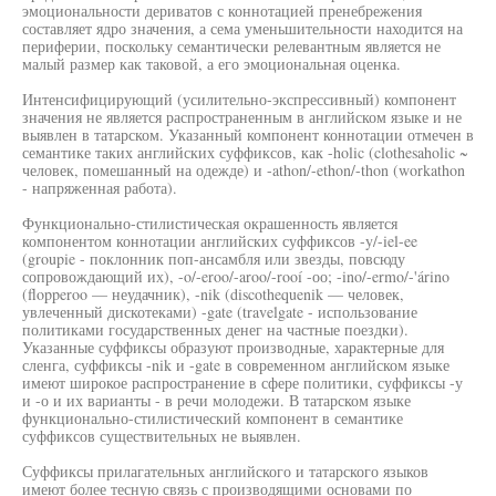
эмоциональности дериватов с коннотацией пренебрежения
составляет ядро значения, а сема уменьшительности находится на
периферии, поскольку семантически релевантным является не
малый размер как таковой, а его эмоциональная оценка.
Интенсифицирующий (усилительно-экспрессивный) компонент
значения не является распространенным в английском языке и не
выявлен в татарском. Указанный компонент коннотации отмечен в
семантике таких английских суффиксов, как -holic (clothesaholic ~
человек, помешанный на одежде) и -athon/-ethon/-thon (workathon
- напряженная работа).
Функционально-стилистическая окрашенность является
компонентом коннотации английских суффиксов -y/-iel-ee
(groupie - поклонник поп-ансамбля или звезды, повсюду
сопровождающий их), -o/-eroo/-aroo/-rooí -оо; -ino/-ermo/-'árino
(flopperoo — неудачник), -nik (discothequenik — человек,
увлеченный дискотеками) -gate (travelgate - использование
политиками государственных денег на частные поездки).
Указанные суффиксы образуют производные, характерные для
сленга, суффиксы -nik и -gate в современном английском языке
имеют широкое распространение в сфере политики, суффиксы -у
и -о и их варианты - в речи молодежи. В татарском языке
функционально-стилистический компонент в семантике
суффиксов существительных не выявлен.
Суффиксы прилагательных английского и татарского языков
имеют более тесную связь с производящими основами по