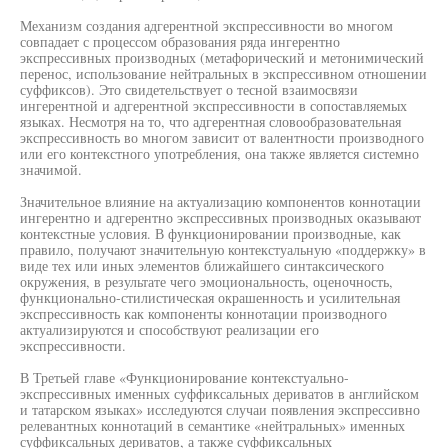
Механизм создания адгерентной экспрессивности во многом
совпадает с процессом образования ряда ингерентно
экспрессивных производных (метафорический и метонимический
перенос, использование нейтральных в экспрессивном отношении
суффиксов). Это свидетельствует о тесной взаимосвязи
ингерентной и адгерентной экспрессивности в сопоставляемых
языках. Несмотря на то, что адгерентная словообразовательная
экспрессивность во многом зависит от валентности производного
или его контекстного употребления, она также является системно
значимой.
Значительное влияние на актуализацию компонентов коннотации
ингерентно и адгерентно экспрессивных производных оказывают
контекстные условия. В функционировании производные, как
правило, получают значительную контекстуальную «поддержку» в
виде тех или иных элементов ближайшего синтаксического
окружения, в результате чего эмоциональность, оценочность,
функционально-стилистическая окрашенность и усилительная
экспрессивность как компоненты коннотации производного
актуализируются и способствуют реализации его
экспрессивности.
В Третьей главе «Функционирование контекстуально-
экспрессивных именных суффиксальных дериватов в английском
и татарском языках» исследуются случаи появления экспрессивно
релевантных коннотаций в семантике «нейтральных» именных
суффиксальных дериватов, а также суффиксальных