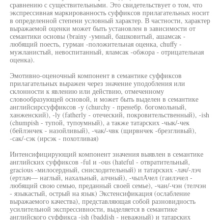
сравнению с существительными. Это свидетельствует о том, что
экспрессивная маркированность суффиксов прилагательных носит
в определенной степени условный характер. В частности, характер
выражаемой оценки может быть установлен в зависимости от
семантики основы (brainy -умный, башковитый, ашамсак -
любящий поесть, гурман -положительная оценка, chuffy -
мужланистый, невоспитанный, яламсак -обжора - отрицательная
оценка).
Эмотивно-оценочный компонент в семантике суффиксов
прилагательных выражен через значение уподобления или
склонности к явлению или действию, отмеченному
словообразующей основой, и может быть выделен в семантике
английсирссуффиксов -у (churchy - пренебр. богомольный,
ханженский), -ly (fatherly - отеческий, покровительственный), -ish
(chumpish - тупой, тупоумный), а также татарских -чык/-чек
(бейлэнчек - назойливый), -чак/-чвк (щирвнчек -брезгливый),
-сак/-сэк (ирсэк - похотливая)
Интенсифицирующий компонент значения выявлен в семантике
английских суффиксов -ful и -ous (hateful - отвратительный,
gracious -милосердный, снисходительный) и татарских -лач/-лэч
(ертлач— наглый, нахальный, алчный), -чылАчел (гаилэчел -
любящий свою семью, преданный своей семье), -чан/-чэн (телчэн
- языкастый, острый на язык) Экстенсификация (ослабление
выражаемого качества), представляющая собой разновидность
усилительной экспрессивности, выделяется в семантике
английского суффикса -ish (baddish - неважный) и татарских