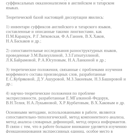
суффиксальных окказионализмов в английском и татарском
языках.
Теоретической базой настоящей диссертации явились:
1) инвентари суффиксов английского и татарского языков,
составленные и описанные такими лингвистами, как
П.М.Каращук, Р.Г.Зятковская, Ф.А.Ганиев, В.Х.Хаков,
Н.А.Баскаков и др.;
2) сопоставительные исследования разноструктурных языков,
проведенные З.М.Валиуллиной, З.З.Гатиатуллиной,
Л.К.Байрамовой, Р.А.Юсуповым, Н.А.Ланкиной и др.;
3) теоретические положения, связанные с проблемами изучения
морфемного состава производных слов, разработанные
Е.С.Кубряковой, Д.У.Ашуровой, М.З.Закиевым, Н.З.Башировой и
др.;
4) научно-теоретические положения по проблеме
экспрессивности, разработанные Е.МГалкиной-Федорук,
В.Н.Телия, Н.А.Лукьяновой, Х.Р.Курбатовым, В.Х.Хаковым и др.
Основными методами, использованными в работе, являются
сопоставительно-типологический, метод компонентного анализа,
метод анализа словарных дефиниций, метод опроса информантов.
В связи с тем, что в работе большое внимание уделяется изучению
функционирования экспрессивных единиц, особое место в