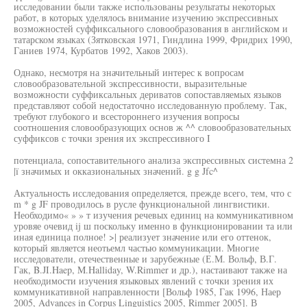
исследовании были также использованы результаты некоторых
работ, в которых уделялось внимание изучению экспрессивных
возможностей суффиксального словообразования в английском и
татарском языках (Зятковская 1971, Гиндлина 1999, Фридрих 1990,
Ганиев 1974, Курбатов 1992, Хаков 2003).
Однако, несмотря на значительный интерес к вопросам
словообразовательной экспрессивности, выразительные
возможности суффиксальных дериватов сопоставляемых языков
представляют собой недостаточно исследованную проблему. Так,
требуют глубокого и всестороннего изучения вопросы
соотношения словообразующих основ ж ^^ словообразовательных
суффиксов с точки зрения их экспрессивного I
потенциала, сопоставительного анализа экспрессивных системна 2
|ï значимых и окказиональных значений. g g Jfc^
Актуальность исследования определяется, прежде всего, тем, что с
m * g JF проводилось в русле функциональной лингвистики.
Необходимо« » » т изучения речевых единиц на коммуникативном
уровяе очевид ij ш поскольку именно в функционировании та или
иная единица полное! >| реализует значение или его оттенок,
который является неотьемл частью коммуникации. Многие
исследователи, отечественные и зарубежные (Е.М. Вольф, В.Г.
Гак, B.JI.Haep, M.Halliday, W.Rimmer и др.), настаивают также на
необходимости изучения языковых явлений с точки зрения их
коммуникативной направленности [Вольф 1985, Гак 1996, Наер
2005, Advances in Corpus Linguistics 2005, Rimmer 2005]. В