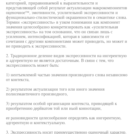
категорией, приравниваемой к выразительности и
представляющей собой результат актуализации макрокомпонентов
оценочное™, эмотивности, усилительной экспрессивности и
функционально-стилистической окрашенности в семантике слова.
Термин «экспрессивность» в узком понимании как компонент
значения целесообразно конкретизировать как «усилительная
экспрессивность» на том основании, что он связан лишь с
усилением, интенсификацией, которая в зависимости от
сочетания с другими компонентами может приводить, но может и
не приводить к экспрессивности.
2. Традиционное деление видов экспрессивности на ингерентную
и адгерентную не является достаточным. В связи с тем, что
экспрессивность может быть:
1) неотъемлемой частью значения производного слова независимо
от контекста,
2) результатом актуализации того или иного значения
полисемантичного производного,
3) результатом особой организации контекста, приводящей к
приобретению дерйватом той или иьой коннотации,
ее разновидности целесообразнее определять как ингерентную,
адгерентную и контекстуальную.
3. Экспрессивность носит преимущественно оценочный характер.