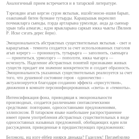
Аналогичный прием встречается и в татарской литературе.
Тэрезвдвн агып кергэн сурэн яктылык, ишэйгэннэн-ишвя барып,
озакпамый бвтен булмане тутырды. Каращъшык вкренлвп
почмакларга сыенды, пэрда артларына урмэлвде, анда да сыеныр
урын таба алмагач,; идэн ярыкларына саркып юкка чыкты (Ввлиев
Р. Иске сэгать дерес йери).
Эмоциональность абстрактных существительных яктылык - свет и
карацгыпык - темнота создается за счет использованных глаголов
агып керергэ — проникнуть, тутырырга — заполнить, сыенырга
— приютиться, урмолэргэ — поползти, юкка чыгарга —
исчезнуть. Наделение абстрактных понятий признаками живых
существ придает им значение конкретности и создает образность.
Эмоциональность указанных существительных реализуется за счет
того, что душевноё состояние героя - одиночество -
актуализируется благодаря созданию эффекта «присутствия»,
движения в комнате персонифицированных «света» и «темноты».
Интенсификация фона, приводящая к эмоциональности
производных, создается различными синтаксическими
средствами: повторами, односоставными предложениями,
эллипсисом. В татарском языке наибольшее распространение
имеет прием употребления абстрактных существительных в виде
односоставных назывных предложений, обобщающих идеи или
рассуждения, приведенные в предшествующих предложениях:
Белэмсец, иц изге ейбер ниярсв двньяда? Гаделлек! Пигамбэрлвр