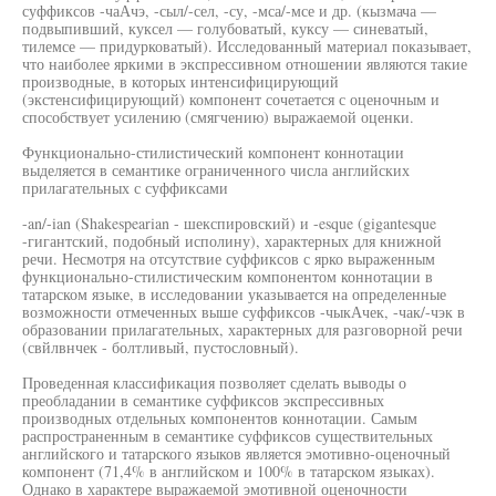
суффиксов -чаАчэ, -сыл/-сел, -су, -мса/-мсе и др. (кызмача —
подвыпивший, куксел — голубоватый, куксу — синеватый,
тилемсе — придурковатый). Исследованный материал показывает,
что наиболее яркими в экспрессивном отношении являются такие
производные, в которых интенсифицирующий
(экстенсифицирующий) компонент сочетается с оценочным и
способствует усилению (смягчению) выражаемой оценки.
Функционально-стилистический компонент коннотации
выделяется в семантике ограниченного числа английских
прилагательных с суффиксами
-an/-ian (Shakespearian - шекспировский) и -esque (gigantesque
-гигантский, подобный исполину), характерных для книжной
речи. Несмотря на отсутствие суффиксов с ярко выраженным
функционально-стилистическим компонентом коннотации в
татарском языке, в исследовании указывается на определенные
возможности отмеченных выше суффиксов -чыкАчек, -чак/-чэк в
образовании прилагательных, характерных для разговорной речи
(свйлвнчек - болтливый, пустословный).
Проведенная классификация позволяет сделать выводы о
преобладании в семантике суффиксов экспрессивных
производных отдельных компонентов коннотации. Самым
распространенным в семантике суффиксов существительных
английского и татарского языков является эмотивно-оценочный
компонент (71,4% в английском и 100% в татарском языках).
Однако в характере выражаемой эмотивной оценочности