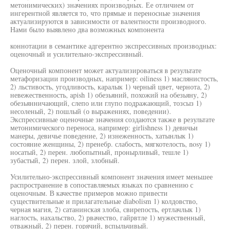
метонимических) значениях производных. Ее отличием от
ингерентной является то, что прямые и переносные значения
актуализируются в зависимости от валентности производного.
Нами было выявлено два возможных компонента
коннотации в семантике адгерентно экспрессивных производных:
оценочный и усилительно-экспрессивный.
Оценочный компонент может актуализироваться в результате
метафоризации производных, например: oiliness 1) маслянистость,
2) льстивость, угодливость, каралык 1) черный цвет, чернота, 2)
невежественность, apish 1) обезьяний, похожий на обезьяну, 2)
обезьянничающий, слепо или глупо подражающий, тозсыз 1)
несоленый, 2) пошлый (о выражениях, поведении).
Экспрессивные оценочные значения создаются также в результате
метонимического переноса, например: girlishness 1) девичьи
манеры, девичье поведение, 2) изнеженность, хатынлык 1)
состояние женщины, 2) пренебр. слабость, мягкотелость, nosy 1)
носатый, 2) перен. любопытный, пронырливый, тешле 1)
зубастый, 2) перен. злой, злобный.
Усилительно-экспрессивный компонент значения имеет меньшее
распространение в сопоставляемых языках по сравнению с
оценочным. В качестве примеров можно привести
существительные и прилагательные diabolism 1) колдовство,
черная магия, 2) сатанинская злоба, свирепость, ертлачлык 1)
наглость, нахальство, 2) рвачество, гайрвтле 1) мужественный,
отважный, 2) перен. горячий, вспыльчивый.