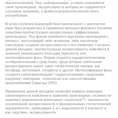
окказионализмов. Под «нейтральными» условно понимаются
такие производные, экспрессивность которых не содержится в
узуальных значениях, а является результатом контекстного
употребления.
В целях изучения взаимодействия производного с контекстом
нами была разработана и применена методика фонового изучения
семантики контекстуально-экспрессивных суффиксальных
производных. Под фоном понимается окружение производного,
контекст, выступающий либо активным, либо пассивным
участником создания экспрессивности в его семантике. Согласно
данной методике, контекстуальная экспрессивность появляется в
значении производного благодаря образности или
интенсификации фона. Первая создается парадигматическими
(изобразительными) средствами, среди которых наибольшее
распространение имеют такие стилистические приемы, как
метафора, метонимия, гипербола и другие. Интенсификация фона
создается синтагматическими" (выразительными) средствами,
например, повторами, эллипсисом или односоставными
предложениями [Арнольд 2002].
Применение данной методики позволяет выявить некоторые
закономерности появления в значениях производных системно не
значимых компонентов коннотации (оценочное™, эмотивности,
усилительной экспрессивности и функционально-стилистической
окрашенности), приводящих к его выделенности в контексте и,
как следствие, экспрессивности.