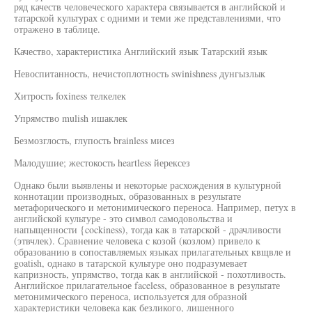
ряд качеств человеческого характера связывается в английской и
татарской культурах с одними и теми же представлениями, что
отражено в таблице.
Качество, характеристика Английский язык Татарский язык
Невоспитанность, нечистоплотность swinishness дунгызлык
Хитрость foxiness телкелек
Упрямство mulish ишаклек
Безмозглость, глупость brainless мисез
Малодушие; жестокость heartless йерексез
Однако были выявлены и некоторые расхождения в культурной
коннотации производных, образованных в результате
метафорического и метонимического переноса. Например, петух в
английской культуре - это символ самодовольства и
напыщенности {cockiness), тогда как в татарской - драчливости
(этвчлек). Сравнение человека с козой (козлом) привело к
образованию в сопоставляемых языках прилагательных квщвле и
goatish, однако в татарской культуре оно подразумевает
капризность, упрямство, тогда как в английской - похотливость.
Английское прилагательное faceless, образованное в результате
метонимического переноса, используется для образной
характеристики человека как безликого, лишенного