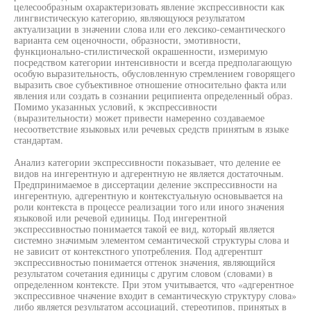
целесообразным охарактеризовать явление экспрессивности как
лингвистическую категорию, являющуюся результатом
актуализации в значении слова или его лексико-семантического
варианта сем оценочности, образности, эмотивности,
функционально-стилистической окрашенности, измеримую
посредством категории интенсивности и всегда предполагающую
особую выразительность, обусловленную стремлением говорящего
выразить свое субъективное отношение относительно факта или
явления или создать в сознании реципиента определенный образ.
Помимо указанных условий, к экспрессивности
(выразительности) может привести намеренно создаваемое
несоответствие языковых или речевых средств принятым в языке
стандартам.
Анализ категории экспрессивности показывает, что деление ее
видов на ингерентную и адгерентную не является достаточным.
Предпринимаемое в диссертации деление экспрессивности на
ингерентную, адгерентную и контекстуальную основывается на
роли контекста в процессе реализации того или иного значения
языковой или речевой единицы. Под ингерентной
экспрессивностью понимается такой ее вид, который является
системно значимым элементом семантической структуры слова и
не зависит от контекстного употребления. Под адгерентшт
экспрессивностью понимается оттенок значения, являющийся
результатом сочетания единицы с другим словом (словами) в
определенном контексте. При этом учитывается, что «адгерентное
экспрессивное чначение входит в семантическую структуру слова»
либо является результатом ассоциаций, стереотипов, принятых в