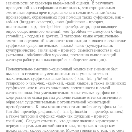
зависимости от характера выражаемой оценки. В результате
проведенной классификации выяснилось, что отрицательная
эмотивная оценка ярче представлена в семантике английских
производных, образованных при помощи таких суффиксов, как -
ard/-art (braggart -хвастун), -aster (politicaster - презрит,
политиканишка), -ster (pollster -пренебр. лицо, производящее
опрос общественного мнения), -еег (profiteer — спекулянт), -ling
(proudling - гордец) и других. В татарском языке отрицательно-
эмотивно-оценочный компонент коннотации выявлен в семантике
суффиксов существительных -чылык/-челек (культурачылык -
культурничество, гаилвчелек - пренебр. семейственность) и -ша
(хатынша - обабившийся мужчина, постоянно выполняющий
женскую работу или находящийся в обществе женщин).
Положительно-эмотивно-оценочный компонент значения был
выявлен в семантике уменьшительных и уменьшительно-
ласкательных суффиксов английского (-kin, -let, -y/ie/-ee) и
татарского (-чык/-чек, -кай/-квй, -каш) языков, а также английских
суффиксов -ette и -ess со значением агентивности и семой
женского пола. Ряд уменьшительно-ласкательных суффиксов в
ходе развития языка развил дополнительные оттенки значения и
образовал существительные с отрицательной коннотацией
пренебрежения. К ним можно отнести английские суффиксы -let
(bardlet -пренебр. рифмоплет), -kin (princekin — пренебр. князек),
а также татарский суффикс -чык/-чек (хужачык - пренебр.
хозяйчик). Следует отметить, что данное явление характерно в
первую очередь для английского языка, тогда как в татарском
представляет скорее исключение. Можно говорить о том, что сема