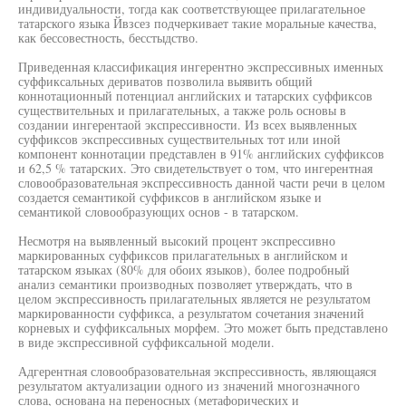
индивидуальности, тогда как соответствующее прилагательное
татарского языка Йвзсез подчеркивает такие моральные качества,
как бессовестность, бесстыдство.
Приведенная классификация ингерентно экспрессивных именных
суффиксальных дериватов позволила выявить общий
коннотационный потенциал английских и татарских суффиксов
существительных и прилагательных, а также роль основы в
создании ингерентаой экспрессивности. Из всех выявленных
суффиксов экспрессивных существительных тот или иной
компонент коннотации представлен в 91% английских суффиксов
и 62,5 % татарских. Это свидетельствует о том, что ингерентная
словообразовательная экспрессивность данной части речи в целом
создается семантикой суффиксов в английском языке и
семантикой словообразующих основ - в татарском.
Несмотря на выявленный высокий процент экспрессивно
маркированных суффиксов прилагательных в английском и
татарском языках (80% для обоих языков), более подробный
анализ семантики производных позволяет утверждать, что в
целом экспрессивность прилагательных является не результатом
маркированности суффикса, а результатом сочетания значений
корневых и суффиксальных морфем. Это может быть представлено
в виде экспрессивной суффиксальной модели.
Адгерентная словообразовательная экспрессивность, являющаяся
результатом актуализации одного из значений многозначного
слова, основана на переносных (метафорических и