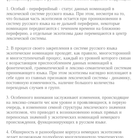
1. Особый - периферийный - статус данных номинаций в
лексической системе русского языка. При этом, несмотря на то,
что большая часть экзотизмов остается при проникновении в
систему русского языка на ее дальней периферии, некоторые
номинации передвигаются с течением времени на ближнюю
периферию, а отдельные экзотизмы даже перемещаются в центр
лексической системы.
2. В процессе своего закрепления в системе русского языка
экзотические номинации проходят, как правило, многосторонний
и многоступенчатый процесс, каждый из уровней которого связан
с возрастающим приспособлением данных номинаций к
фонетической, грамматической и лексико-семантической системам
принимающего языка. При этом зкзотизмы наглядно воплощают в
себе один из главных признаков лексической системы - динамику,
постоянную изменчивость, наличие большого количества
переходных случаев и групп.
3. Особенного внимания заслуживают изменения, происходящие
на лексико-семанти чес ком уровне и проявляющиеся, в первую
очередь, в изменении семной структуры лексического значения
экзотизмов, что приводит к возникновению новых прямых и
переносных значений у экзотических номинаций немецкого
происхождения, функционирующих в русском языке.
4. Обширность и разнообразие корпуса немецких экзотизмов
делает возможным подробную многоуровневую тематическую