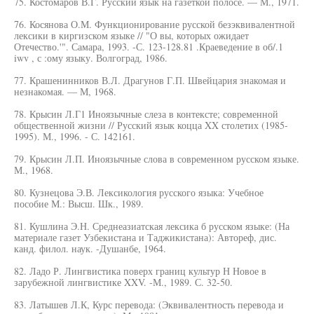
75. Костомаров В.Г. Русский язык на газеткой полосе. — М., 1971.
76. Косянова О.М. Функционирование русской безэквивалентной
лексики в киргизском языке // "О вы, которых ожидает
Отечество.'". Самара, 1993. -С. 123-128.81 .Краеведение в об/.1
iwv , с :ому языку. Волгоград, 1986.
77. Крашенинников В.Л. Драгунов Г.П. Швейцария знакомая и
незнакомая. — М, 1968.
78. Крысин Л.Г1 Иноязычные слеза в контексте; современной
общественной жизни // Русский язык коцца XX столетих (1985-
1995). М., 1996. - С. 142161.
79. Крысин Л.П. Иноязычные слова в современном русском языке.
М., 1968.
80. Кузнецова Э.В. Лексикология русского языка: Учебное
пособие М.: Высш. Шк., 1989.
81. Кушлина Э.Н. Среднеазиатская лексика б русском языке: (На
материале газет Узбекистана и Таджикистана): Автореф, дис.
канд. филол. наук. -Душанбе, 1964.
82. Ладо Р. Лингвистика поверх границ культур Н Новое в
зарубежной лингвистике XXV. -М., 1989. С. 32-50.
83. Латышев Л.К, Курс перевода: (Эквивалентность перевода и