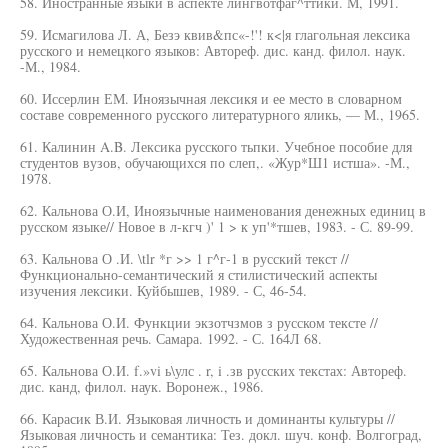
58. Иностранные языки в аспекте лингвотфаг^ттики. М, 1991.
59. Исмагилова Л. А, Безэ квив&пс«-!'! к<|я глагольная лексика
русского и немецкого языков: Автореф. дис. канд. филол. наук.
-М., 1984.
60. Иссерлин ЕМ. Иноязычная лексикя и ее место в словарном
составе современного русского литературного яликь, — М., 1965.
61. Калинин A.B. Лексика русского тьпки. Учебное пособие для
студентов вузов, обучающихся по слеп,. «Жур*Ш1 истша». -М.,
1978.
62. Кальнова О.И, Иноязычные наименования денежных единиц в
русском языке// Новое в л-кгч )' 1 > к уп'*тшев, 1983. - С. 89-99.
63. Кальнова О .И. \tlr *г >> 1 г^г-1 в русский текст //
Функционально-семантический я стилистический аспекты
изучения лексики. Куйбышев, 1989. - С, 46-54.
64. Кальнова О.И. Функции экзотчзмов з русском тексте //
Художественная речь. Самара. 1992. - С. 164Л 68.
65. Кальнова О.И. f.»vi ь\улс . r, i .зв русских текстах: Автореф.
дис. канд, филол. наук. Воронеж., 1986.
66. Карасик В.И. Языковая личность и доминанты культуры //
Языковая личность и семантика: Тез. докл. шуч. конф. Волгоград,