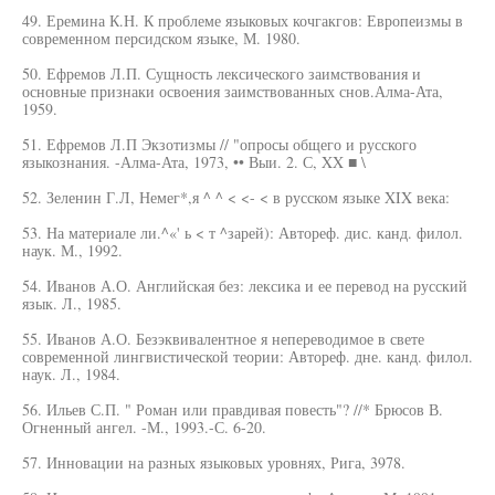
49. Еремина К.Н. К проблеме языковых кочгакгов: Европеизмы в
современном персидском языке, М. 1980.
50. Ефремов Л.П. Сущность лексического заимствования и
основные признаки освоения заимствованных снов.Алма-Ата,
1959.
51. Ефремов Л.П Экзотизмы // "опросы общего и русского
языкознания. -Алма-Ата, 1973, •• Выи. 2. С, XX ■ \
52. Зеленин Г.Л, Немег*,я ^ ^ < <- < в русском языке XIX века:
53. На материале ли.^«' ь < т ^зарей): Автореф. дис. канд. филол.
наук. М., 1992.
54. Иванов А.О. Английская без: лексика и ее перевод на русский
язык. Л., 1985.
55. Иванов А.О. Безэквивалентное я непереводимое в свете
современной лингвистической теории: Автореф. дне. канд. филол.
наук. Л., 1984.
56. Ильев С.П. " Роман или правдивая повесть"? //* Брюсов В.
Огненный ангел. -М., 1993.-С. 6-20.
57. Инновации на разных языковых уровнях, Рига, 3978.