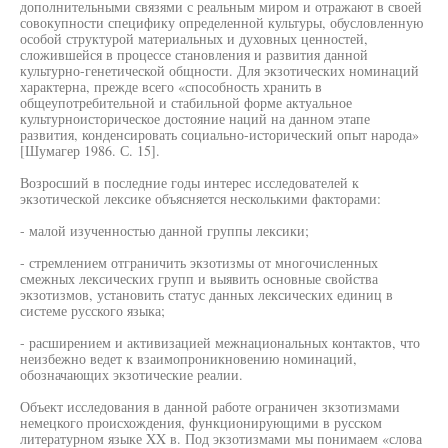
дополнительными связями с реальным миром и отражают в своей
совокупности специфику определенной культуры, обусловленную
особой структурой материальных и духовных ценностей,
сложившейся в процессе становления и развития данной
культурно-генетической общности. Для экзотических номинаций
характерна, прежде всего «способность хранить в
общеупотребительной и стабильной форме актуальное
культурноисторическое достояние наций на данном этапе
развития, конденсировать социально-исторический опыт народа»
[Шумагер 1986. С. 15].
Возросший в последние годы интерес исследователей к
экзотической лексике объясняется несколькими факторами:
- малой изученностью данной группы лексики;
- стремлением отграничить экзотизмы от многочисленных
смежных лексических групп и выявить основные свойства
экзотизмов, установить статус данных лексических единиц в
системе русского языка;
- расширением и активизацией межнациональных контактов, что
неизбежно ведет к взаимопроникновению номинаций,
обозначающих экзотические реалии.
Объект исследования в данной работе ограничен зкзотизмами
немецкого происхождения, функционирующими в русском
литературном языке XX в. Под экзотизмами мы понимаем «слова