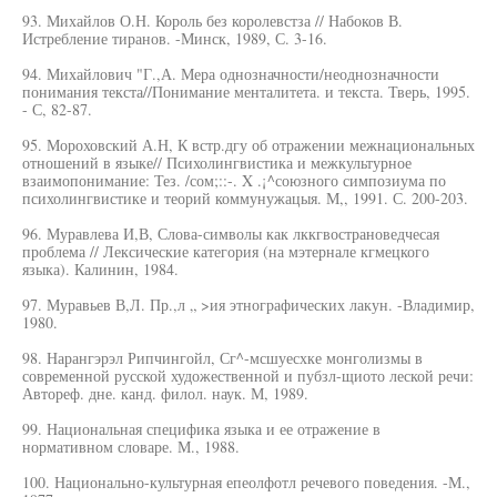
93. Михайлов О.Н. Король без королевстза // Набоков В.
Истребление тиранов. -Минск, 1989, С. 3-16.
94. Михайлович "Г.,А. Мера однозначности/неоднозначности
понимания текста//Понимание менталитета. и текста. Тверь, 1995.
- С, 82-87.
95. Мороховский А.Н, К встр.дгу об отражении межнациональных
отношений в языке// Психолингвистика и межкультурное
взаимопонимание: Тез. /сом;::-. X .¡^союзного симпозиума по
психолингвистике и теорий коммунужацыя. М,, 1991. С. 200-203.
96. Муравлева И,В, Слова-символы как лккгвострановедчесая
проблема // Лексические категория (на мэтернале кгмецкого
языка). Калинин, 1984.
97. Муравьев В,Л. Пр.,л „ >ия этнографических лакун. -Владимир,
1980.
98. Нарангэрэл Рипчингойл, Сг^-мсшуесхке монголизмы в
современной русской художественной и пубзл-щиото леской речи:
Автореф. дне. канд. филол. наук. М, 1989.
99. Национальная специфика языка и ее отражение в
нормативном словаре. М., 1988.
100. Национально-культурная епеолфотл речевого поведения. -М.,