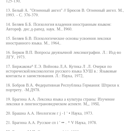
125-130,
13. Белый А. "Огненный ангел" // Брюсов В. Огненный ангел. М.,
1993. - С. 376-379.
14. Беляев Б.Б. Психология владения иностранным языком:
Автореф. дис.д-рапед. наук. М., I960.
15. Беляев Б.В. Психологические основы усвоения лексики
иностранного языка. М., 1964,.
16. Берков В.П. Вопросы двуязычной лексикографии. Л.: Изд-во
ЛГУ, 1973.
17. Биржакова^ Е.Э. Войнова Л,А. Кутика Л .Л. Очерки по
историческойлексикологии русского языка ХУШ в.: Языковые
контакты и заимствования. Л.: Наука, 1972,
18. Бобров В.А. Федеративная Республика Германия: Штрихи к
портрету. -М.Д978.
19. Брагина A.A. Лексика языка а культура страны: Изучение
лексики в лингвострановедческом аспекте. М„, 19SL
20. Брашна A.A. Неологизм г j -1 ' • Наука, 1973.
21. Брагина A.A. Русское сп i ' •• . * V Наука, 1978.