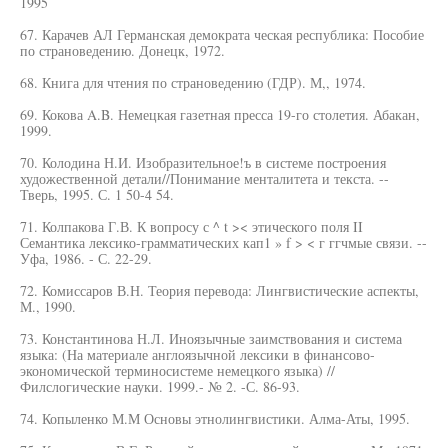
1995
67. Карачев АЛ Германская демократа ческая республика: Пособие
по страноведению. Донецк, 1972.
68. Книга для чтения по страноведению (ГДР). М,, 1974.
69. Кокова A.B. Немецкая газетная пресса 19-го столетия. Абакан,
1999.
70. Колодина Н.И. Изобразительное!ъ в системе построения
художественной детали//Понимание менталитета и текста. --
Тверь, 1995. С. 1 50-4 54.
71. Колпакова Г.В. К вопросу с ^ t >< этического поля II
Семантика лексико-грамматических кап1 » f > < г ггчмые связи. --
Уфа, 1986. - С. 22-29.
72. Комиссаров В.Н. Теория перевода: Лингвистические аспекты,
М., 1990.
73. Константинова Н.Л. Иноязычные заимствования и система
языка: (На материале англоязычной лексики в финансово-
экономической терминосистеме немецкого языка) //
Филслогические науки. 1999.- № 2. -С. 86-93.
74. Копыленко М.М Основы этнолингвистики. Алма-Аты, 1995.