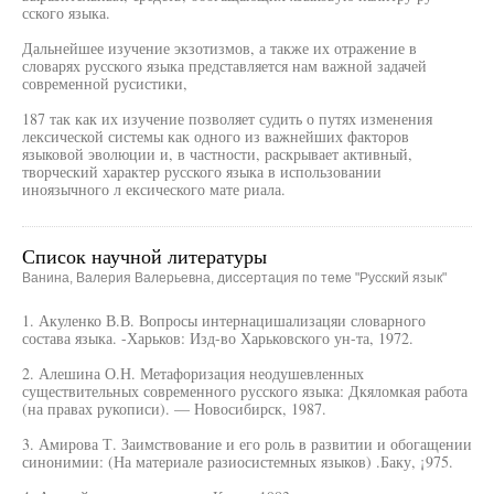
сского языка.
Дальнейшее изучение экзотизмов, а также их отражение в
словарях русского языка представляется нам важной задачей
современной русистики,
187 так как их изучение позволяет судить о путях изменения
лексической системы как одного из важнейших факторов
языковой эволюции и, в частности, раскрывает активный,
творческий характер русского языка в использовании
иноязычного л ексического мате риала.
Список научной литературы
Ванина, Валерия Валерьевна, диссертация по теме "Русский язык"
1. Акуленко В.В. Вопросы интернацишализацяи словарного
состава языка. -Харьков: Изд-во Харьковского ун-та, 1972.
2. Алешина О.Н. Метафоризация неодушевленных
существительных современного русского языка: Дкяломкая работа
(на правах рукописи). — Новосибирск, 1987.
3. Амирова Т. Заимствование и его роль в развитии и обогащении
синонимии: (На материале разиосистемных языков) .Баку, ¡975.