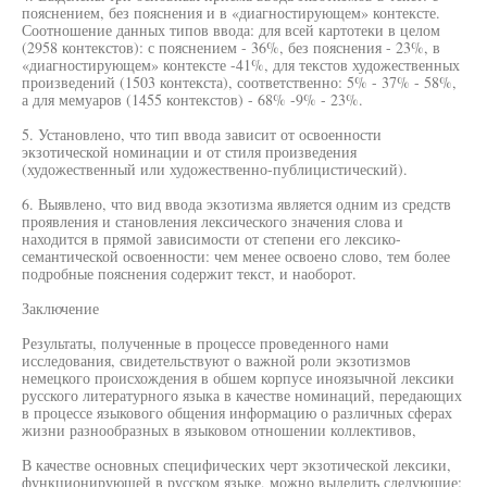
пояснением, без пояснения и в «диагностирующем» контексте.
Соотношение данных типов ввода: для всей картотеки в целом
(2958 контекстов): с пояснением - 36%, без пояснения - 23%, в
«диагностирующем» контексте -41%, для текстов художественных
произведений (1503 контекста), соответственно: 5% - 37% - 58%,
а для мемуаров (1455 контекстов) - 68% -9% - 23%.
5. Установлено, что тип ввода зависит от освоенности
экзотической номинации и от стиля произведения
(художественный или художественно-публицистический).
6. Выявлено, что вид ввода экзотизма является одним из средств
проявления и становления лексического значения слова и
находится в прямой зависимости от степени его лексико-
семантической освоенности: чем менее освоено слово, тем более
подробные пояснения содержит текст, и наоборот.
Заключение
Результаты, полученные в процессе проведенного нами
исследования, свидетельствуют о важной роли экзотизмов
немецкого происхождения в обшем корпусе иноязычной лексики
русского литературного языка в качестве номинаций, передающих
в процессе языкового общения информацию о различных сферах
жизни разнообразных в языковом отношении коллективов,
В качестве основных специфических черт экзотической лексики,
функционирующей в русском языке, можно выделить следующие: