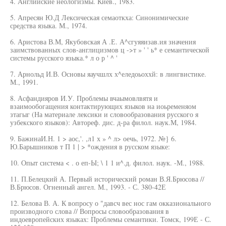
4. Английские неологизмы. Киев., 1983.
5. Апресян Ю.Д Лексическая семаоткха: Синонимические
средства языка. М., 1974.
6. Аристова В.М, Якубовская А .Е. А^сгуяяизав.ия значения
заимствованных слов-англицизмов ц ->т » ' ' ь* е семантической
системы русского языка.* л о р ' ^ '
7. Арнольд И.В. Основы яаучшлх х^еледоьоххй: в лингвистике.
М., 1991.
8. Асфандияров И.У. Проблемы вчаымовлвятя и
взаимообогащения контактирующих языков на иоьременяом
зтагыг (На материале лексики и словообразования русского я
узбекского языков): Автореф. дис. д-ра филол. наук.М, 1984.
9. БажинаИ.Н. 1 > аос,'. ,л1 х » ^ л> оечь, 1972. №} 6.
Ю.Барышников т П 1 | > *ождения в русском языке:
10. Опыт система < . о еп-Ы; \ 1 1 и^.д. филол. наук. -М., 1988.
11. П.Белецкий А. Первый исторический роман В.Я.Брюсова //
В.Брюсов. Огненный ангел. М., 1993. - С. 380-42Е
12. Белова В. А. К вопросу о "давсч вес нос гам окказионального
производного слова // Вопросы словообразования в
индоевропейских языках: Проблемы семантики. Томск, 199Е - С.