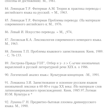
способы ее достижения). М., 1981.
84. Левицкая Т.Р. Фитермаи A.M. Теория ж практика перевода с
английского языка на русский. ~ М., 1963.
85. Левицкая Т.Р, Фитерман Проблемы перевода: (На материале
современного английского я; М., 1976.
86. Левый И. Искусство перевода. ~ М,, ¡974,
87. Лесовская К.А. Лексикология современного немецкого языка.
М., 1963.
88. Линник Т.П. Проблемы языкового заимствования. Киев, 1989.
- С. 76-133.
89. Листрова-Правда ГОЛ", Отбор и у- л > С-ьгчие иноязычных
вкраплений в русской литературной речи XIX в. о 1986.
90. Логический анализ язык«: Культурная концепция. -М., 1991.
91. Ломакина З.И. Заимствование и освоение русским языком
иноязычной лексики в 60-80-е годы XX века: /Но материале слов
латиноамериканского происхождения). Киев, 1985.97.Лотман
Ю.М. Культура и *
92. Лукина Г'.Н. Предметно-бытовая ллоомоа древнерусского
языка. М., 1990.