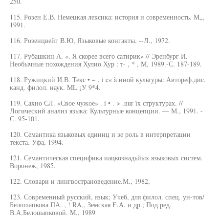
250.
115. Розен Е.В. Немецкая лексика: история и современность. М„,
1991.
116. Розенцвейг В.Ю, Языковые конгакты. --Л., 1972.
117. Рубашкин А. «. Я скорее всего сатирик» // Эренбург И.
Необычные похождения Хулио Хур : т- , * , М, 1989.-С. 187-189.
118. Ружицкий И.В. Текс • ~ , i e« à иной культуры: Автореф.дис.
канд. филол. наук. ML ¡У 9*4.
119. Сахно СЛ. «Свое чужое» . i • . > .nur îx структурах. //
Логический анализ языка: Культурные концепции. — М., 1991. -
С. 95-101.
120. Семантика языковых единиц и зе роль в интерпретации
текста. Уфа, 1994.
121. Семантическая специфика иацкознадьйых языковых систем.
Воронеж, 1985.
122. Словари и лингвострановедение.М., 1982,
123. Современный русский, язык; Учеб, для филол. спец. ун-тов/
Белошапкова ПА. , ! RA,, Земская Е.А. и др.; Под ред.
В.А.Белошапковой. М., 1989