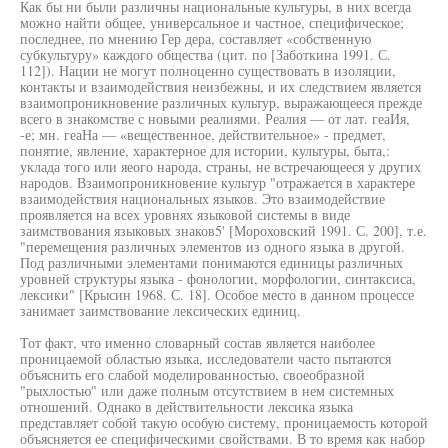
Как бы ни были различны национальные культуры, в них всегда
можно найти общее, универсальное и частное, специфическое;
последнее, по мнению Гер дера, составляет «собственную
субкультуру» каждого общества (цит. по [Заботкина 1991. С.
112]). Нации не могут полноценно существовать в изоляции,
контакты и взаимодействия неизбежны, и их следствием является
взаимопроникновение различных культур, выражающееся прежде
всего в знакомстве с новыми реалиями. Реалия — от лат. геаИя,
-е; мн. геаНа — «вещественное, действительное» - предмет,
понятие, явление, характерное для истории, культуры, быта,:
уклада того или яеого народа, страны, не встречающееся у других
народов. Взаимопроникновение культур "отражается в характере
взаимодействия национальных языков. Это взаимодействие
проявляется на всех уровнях языковой системы в виде
заимствования языковых знаков5' [Мороховский 1991. С. 200], т.е.
"перемещения различных элементов из одного языка в другой.
Под различными элементами понимаются единицы различных
уровней структуры языка - фонологии, морфологии, синтаксиса,
лексики" [Крысин 1968. С. 18]. Особое место в данном процессе
занимает заимствование лексических единиц.
Тот факт, что именно словарный состав является наиболее
проницаемой областью языка, исследователи часто пытаются
объяснить его слабой моделированностью, своеобразной
"рыхлостью" или даже полным отсутствием в нем системных
отношений. Однако в действительности лексика языка
представляет собой такую особую систему, проницаемость которой
объясняется ее специфическими свойствами. В то время как набор