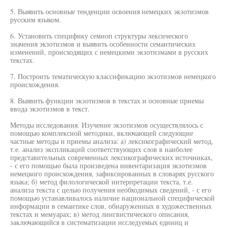
5. Выявить основные тенденции освоения немецких экзотизмов
русским языком.
6. Установить специфику семноп структуры лексического
значения экзотизмов и выявить особенности семантических
изменений, происходящих с немецкими экзотизмами в русских
текстах.
7. Построить тематическую классификацию экзотизмов немецкого
происхождения.
8. Выявить функции экзотизмов в текстах и основные приемы
ввода экзотизмов в текст.
Методы исследования. Изучение экзотизмов осуществлялось с
помощью комплексной методики, включающей следующие
частные методы и приемы анализа: а) лексикографический метод,
т.е. анализ экспликаций соответствующих слов в наиболее
представительных современных лексикографических источниках,
- с его помощью была произведена инвентаризация экзотизмов
немецкого происхождения, зафиксированных в словарях русского
языка; б) метод филологической интерпретации текста, т.е.
анализа текста с целью получения необходимых сведений, - с его
помощью устанавливалось наличие национальной специфической
информации в семантике слов, обнаруженных в художественных
текстах и мемуарах; в) метод лингвистического описания,
заключающийся в систематизации исследуемых единиц и