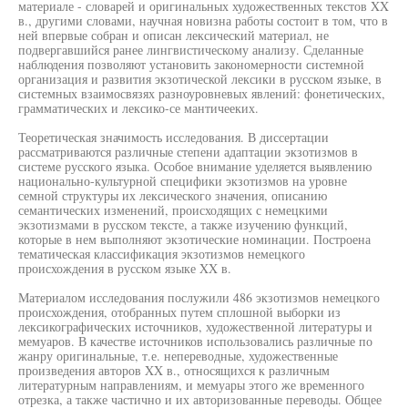
материале - словарей и оригинальных художественных текстов XX
в., другими словами, научная новизна работы состоит в том, что в
ней впервые собран и описан лексический материал, не
подвергавшийся ранее лингвистическому анализу. Сделанные
наблюдения позволяют установить закономерности системной
организация и развития экзотической лексики в русском языке, в
системных взаимосвязях разноуровневых явлений: фонетических,
грамматических и лексико-се мантичееких.
Теоретическая значимость исследования. В диссертации
рассматриваются различные степени адаптации экзотизмов в
системе русского языка. Особое внимание уделяется выявлению
национально-культурной специфики экзотизмов на уровне
семной структуры их лексического значения, описанию
семантических изменений, происходящих с немецкими
экзотизмами в русском тексте, а также изучению функций,
которые в нем выполняют экзотические номинации. Построена
тематическая классификация экзотизмов немецкого
происхождения в русском языке XX в.
Материалом исследования послужили 486 экзотизмов немецкого
происхождения, отобранных путем сплошной выборки из
лексикографических источников, художественной литературы и
мемуаров. В качестве источников использовались различные по
жанру оригинальные, т.е. непереводные, художественные
произведения авторов XX в., относящихся к различным
литературным направлениям, и мемуары этого же временного
отрезка, а также частично и их авторизованные переводы. Общее