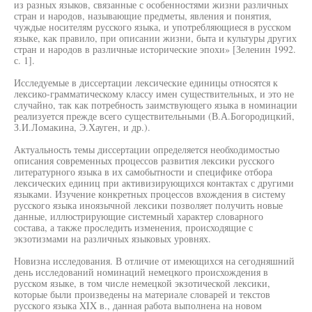
из разных языков, связанные с особенностями жизни различных
стран и народов, называющие предметы, явления и понятия,
чуждые носителям русского языка, и употребляющиеся в русском
языке, как правило, при описании жизни, быта и культуры других
стран и народов в различные исторические эпохи» [Зеленин 1992.
с. 1].
Исследуемые в диссертации лексические единицы относятся к
лексико-грамматическому классу имен существительных, и это не
случайно, так как потребность заимствующего языка в номинации
реализуется прежде всего существительными (В.А.Богородицкий,
З.И.Ломакина, Э.Хауген, и др.).
Актуальность темы диссертации определяется необходимостью
описания современных процессов развития лексики русского
литературного языка в их самобытности и специфике отбора
лексических единиц при активизирующихся контактах с другими
языками. Изучение конкретных процессов вхождения в систему
русского языка иноязычной лексики позволяет получить новые
данные, иллюстрирующие системный характер словарного
состава, а также проследить изменения, происходящие с
экзотизмами на различных языковых уровнях.
Новизна исследования. В отличие от имеющихся на сегодняшний
день исследований номинаций немецкого происхождения в
русском языке, в том числе немецкой экзотической лексики,
которые были произведены на материале словарей и текстов
русского языка XIX в., данная работа выполнена на новом