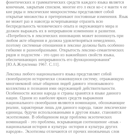
фонетических и грамматических средств каждого языка является
конечным, закрытым списком, многие его л екси ко-с е манти ч ее
кие ряды и лексические микросистемы представляют собой
открытые множества и претерпевают постоянные изменения. Язык
не может раз и навсегда исчерпывающе отразить всю
беспредельность человеческого опыта и окружающего мира и
должен выражать их в непрерывном изменении и развитии.
«Потребность в лексических инновациях может возникнуть при
любом акте общения и должна удовлетворяться немедленно,
поэтому системные отношения в лексике должны быть особенно
гибкими и разнообразными. Открытость лексико-семантических
рядов и подсистем - это одно из важнейших свойств языка,
обеспечивающих непрерывность его функционирования"
[Ю.А.Жлуктенко 1967. С.11].
Лексика любого национального языка представляет собой
своеобразную исторически сложившуюся систему, отражающую
многовековой опыт общения людей давяого этноязыкового
коллектива и познания ими окружающей действительности.
Особенности жизни народа и страны хранятся в языке данного
нации. Одним из наиболее ярких средств выражения
национального своеобразия являются номинации, обозначающие
реалии, характерные лишь для данного народа, такие лексические
единицы, будучи использованными в другом языке, становятся
экзотизмами. В обобщенном виде проблема экзотических
номинаций - это проблема, вскрывающая соотношение «язык -
национальная история и культура -история и культура других
народов». Экзотизмы отличаются от прочих иноязычных слов