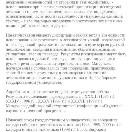
объяснении особенностей их строения и взаимодействия,: -
использовался при анализе системной организации исследуемой
лексики; г) прием количественного анализа, т.е. определение
относительной частотности (встречаемости) изучаемых единиц в
текстах, - с его помощью определялась частотность тех или иных
номинаций, контекстов, и другие.
Практическая значимость диссертации заключается в возможности
использования ее результатов в лексикографической, издательской
и переводческой практике, в преподавании в вузе курсов русской
лексикологии, введения в языкознание, общего языкознания,
стилистики, теории перевода. Результаты исследования могут быть
использованы в дальнейшем изучении функционирующих в
русской речи национальных серий экзотизмов. Материалы
исследования использовались при проведении практических
занятий по немецкому языку и семинарских занятий по
лексикологии современного русского языка в Новосибирском
государственном университете.
Апробация и практическое внедрение результатов работы.
Результаты исследования докладывались на XXXIII (1995 г.),
XXXIV (1996 г.), XXXV (1997 г.) и XXXVII (1999 г.)
Международной научной студенческой конференции «Студент и
научно-технический прогресс» в
Новосибирском государственном университете, на заседаниях
кафедры общего и русского языкознания (1998, 1999, 2000 гг.) и
кафедры иностранных языков (1998 г.) Новосибирского