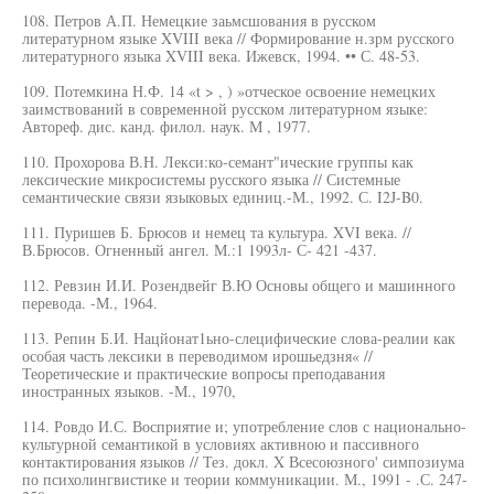
108. Петров А.П. Немецкие заьмсшования в русском
литературном языке XVIII века // Формирование н.зрм русского
литературного языка XVIII века. Ижевск, 1994. •• С. 48-53.
109. Потемкина Н.Ф. 14 «t > , ) »отческое освоение немецких
заимствований в современной русском литературном языке:
Автореф. дис. канд. филол. наук. М , 1977.
110. Прохорова В.Н. Лекси:ко-семант"ические группы как
лексические микросистемы русского языка // Системные
семантические связи языковых единиц.-М., 1992. С. I2J-B0.
111. Пуришев Б. Брюсов и немец та культура. XVI века. //
В.Брюсов. Огненный ангел. М.:1 1993л- С- 421 -437.
112. Ревзин И.И. Розендвейг В.Ю Основы общего и машинного
перевода. -М., 1964.
113. Репин Б.И. Нацйонат1ьно-слецифические слова-реалии как
особая часть лексики в переводимом ирошьедзня« //
Теоретические и практические вопросы преподавания
иностранных языков. -М., 1970,
114. Ровдо И.С. Восприятие и; употребление слов с национально-
культурной семантикой в условиях активною и пассивного
контактирования языков // Тез. докл. X Всесоюзного' симпозиума
по психолингвистике и теории коммуникации. М., 1991 - .С. 247-