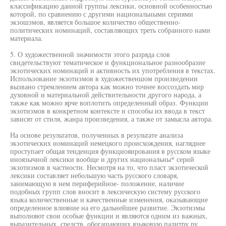
классификацию данной группы лексики, основной особенностью
которой, по сравнению с другими национальными сериями
экзошзмов, является большое количество общественно-
политических номинаций, составляющих треть собранного нами
материала.
5. О художественной значимости этого разряда слов
свидетельствуют тематическое и функциональное разнообразие
экзотических номинаций и активность их употребления в текстах.
Использование экзотизмов в художественшом произведении
вызвано стремлением автора как можно точнее воссоздать мир
духовной и материальной действительности другого народа, а
также как можно ярче воплотить определенный образ. Функции
экзотизмов в конкретном контексте и способы их ввода в текст
зависят от стиля, жанра произведения, а также от замысла автора.
На основе результатов, полученных в результате анализа
экзотических номинаций немецкого происхождения, нагляднее
проступает общая тенденция функциояирования в русском языке
иноязычной лексики вообще и других национальны* серий
экзотизмов в частности. Несмотря на то, что пласт экзотической
лексики составляет небольшую часть русского словаря,
занимающую в нем периферийное- положение, наличие
подобных групп слов вносит в лексическую систему русского
языка количественные и качественные изменения, оказывающие
определенное влияние на его дальнейшее развитие. Экзотизмы
выполняют свои особые функции и являются одним из важных,
выразительных, средств, обогащающих языковую палитру ру