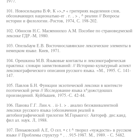
1977.
101. Новосильцева В.Ф, К »>„• « гритериях выделения слов,
обозначающих националъко-ег . г. , > , ^ реалии // Вопросы
истории и филологии.-Ростов, 1974, С. 198-202.
102. Обносов Н.С. Масяеннихоз A.M. Пособие по страноведческой
лексике ГДР.-М, 1980.
103. Опельбаум Е.В. Восточнославянские лексические элементы в
немецком языке. Киев, 1971.
104. Орешкина М.В. Языковые контакты и лексикографическая
практика: словари заимствований: // Историко-культурный аспект
лексикографического описания русского языка. ~М., 1995. С. 141-
147.
105. Павлов Б.Н. Функции экзотической лексики в контексте
поэтической речи // Исследование языка х^дожстдошшх
произведений. Куйбышев, 1975.-С. 42-44.
106. Панова Г.Г. Лин.ч. . ii-1. > . анализ безэквивалентной
лексики русского языка (обозначения реалий в
автобиографической трилогии М.Горького): Автореф. дис.канд.
фил ал. наук. Л, 1988.
107. Пеньковский А.Е, О сел. • с t ^ творил «чуждости» в русском
языке // Проблемы структур * , . .915-1987. М., 1989. - С. 5482.