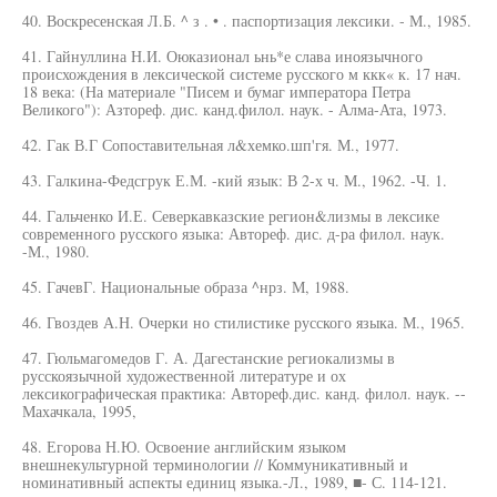
40. Воскресенская Л.Б. ^ з . • . паспортизация лексики. - М., 1985.
41. Гайнуллина Н.И. Оюказионал ьнь*е слава иноязычного
происхождения в лексической системе русского м ккк« к. 17 нач.
18 века: (На материале "Писем и бумаг императора Петра
Великого"): Азтореф. дис. канд.филол. наук. - Алма-Ата, 1973.
42. Гак В.Г Сопоставительная л&хемко.шп'гя. М., 1977.
43. Галкина-Федсгрук Е.М. -кий язык: В 2-х ч. М., 1962. -Ч. 1.
44. Гальченко И.Е. Северкавказские регион&лизмы в лексике
современного русского языка: Автореф. дис. д-ра филол. наук.
-М., 1980.
45. ГачевГ. Национальные образа ^нрз. М, 1988.
46. Гвоздев А.Н. Очерки но стилистике русского языка. М., 1965.
47. Гюльмагомедов Г. А. Дагестанские региокализмы в
русскоязычной художественной литературе и ох
лексикографическая практика: Автореф.дис. канд. филол. наук. --
Махачкала, 1995,
48. Егорова Н.Ю. Освоение английским языком
внешнекультурной терминологии // Коммуникативный и
номинативный аспекты единиц языка.-Л., 1989, ■- С. 114-121.