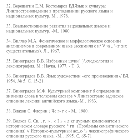
32. Верещагин Е.М. Костомаров ВДЯзык к культура:
Лингвострановедение в преподавании русского языка и
национальных культур. М., 1978.
33. Взаимоотношение развития взцхояальяых языков и
национальных культур. -М., 1980.
34. Виллер М.А. Фонетическое и морфологическое освоение
англицизмов в современном языке (ассимиля с и/ V ч{,,"<г :их
существительных). Л., 1967.
35. Виноградов В.В. Избранные шукн" }'.счсдкология и
лексикография. М.: Наука, 1977. - Т. 3.
36. Виноградов В.В. Язык художествен «ого произведения // ВЯ,
1954, № 5. С. 15-21.
37. Виноградов М.Ф. Культурный компонент б определении
значения слова в толковом словаре // Лингвострано аедческое
описание лексики английского языка.-М., 1983.
38. Влахов С. Флорин ( Чс г- г с - М., 1980.
39. Волков С. Св. , г. > . < I » « л кг дурным компонентом в
историческом словаре русского * гп: (Проблемы семантического
описания) // Историко-культурный ас:„с-"» лексикографического
описания русского языка, -М., 1995. С. 65-71