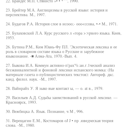
22. Брандес М.П. Стянисто »• • * ' ', 1990.
23. Брейтер М.А. Англицизмы в русской языке: история и
перспектива. М., 1997.
24. Будагов P.A. История слое в исооо;- ооо<ссова, •-• М., 1971.
25. Булаховский Л.А. Курс русского л «тора >:vpnoro языка. Киев,
1953.
26. Бутина P.M., Ким Юань-Фу ПЛ. 'Экзотическая лексика и ее
роль в словарном составе языка о Русские и зарубежное
языкознание. -■ Алма-Ата, 1970.-Вып. 4.
27. Быкова И.А. Коммун активно-п'рах'%:аи.г.1ческий анализ
безэквивалентной и фоновой лексики испанского момка: (На
материале газета о-публицистических текстов): Автореф. дкс.
канд. филол. наук. -М., 1997.
28. Вайнрайх У. Я зыко вые контакт ы, — о. at в., 1979.
29. Васильев А.Д. Судьбы заимствований в русской лексике. —
Красноярск, 1993.
30. Вежбицка А. Язык. Познание, ч М , 996.
31. Верещагин Е.М., Костомаров oJ J • пр .юведческая теория
слова. -М., 1980.