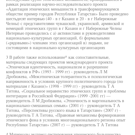
рамках реализации научно-исследовательского проекта
«Адаптация этнических меньшинств в трансформирующемся
обществе пример городов Республики Татарстан» Было проведено
шестьдесят интервью (40 - в г Казани и 20 - в г Набережные
Челны) с представителями чувашской, украинской, армянской и
немецкой этнических групп в г Казани и г Набережные Челны
Интервью проводились с а) активистами и руководителями
национально-культурных организаций, б) формальными
(«рядовыми») членами этих организаций в) людьми, не
состоящими в национально-культурных организациях
3 В работе также использование^ как сопоставительные,
материалы следующих проектов международного проекта
«Этническая идентичность, национализм и разрешение
конфликтов в РФ» (1993 - 1999 гг) - руководитель Л М
Дробижева, «Межэтническая толерантность и психологическая
напряженность в условиях крупного полиэтничного города (по
материалам г Казани)» (1998 - 1999 гг) - руководитель Т А
Титова, «Социальное неравенство этнических групп и проблемы
интеграции в Российской Федерации» (1999 -2001 гг) —
руководитель Л М Дробижева, «Этничность и маргинальность в
национально-смешанных семьях» (2001 г) - руководитель Т А
Титова, «Перспективы русского языка в Татарстане» (2007 г) -
руководитель Т А Титова, «Правовые механизмы формирования
этнического фона в условиях многонационального региона опыт
Республики Татарстан» (2007 г) — руководитель Т А Титова
4 Материалы экспресс-тестирования этнического большинства