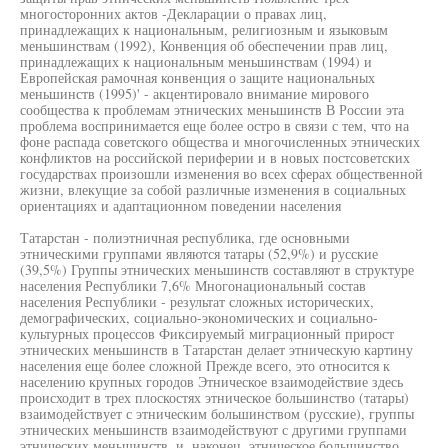
многосторонних актов -Декларации о правах лиц,
принадлежащих к национальным, религиозным и языковым
меньшинствам (1992), Конвенция об обеспечении прав лиц,
принадлежащих к национальным меньшинствам (1994) и
Европейская рамочная конвенция о защите национальных
меньшинств (1995)' - акцентировало внимание мирового
сообщества к проблемам этнических меньшинств В России эта
проблема воспринимается еще более остро в связи с тем, что на
фоне распада советского общества и многочисленных этнических
конфликтов на российской периферии и в новых постсоветских
государствах произошли изменения во всех сферах общественной
жизни, влекущие за собой различные изменения в социальных
ориентациях и адаптационном поведении населения
Татарстан - полиэтничная республика, где основными
этническими группами являются татары (52,9%) и русские
(39,5%) Группы этнических меньшинств составляют в структуре
населения Республики 7,6% Многонациональный состав
населения Республики - результат сложных исторических,
демографических, социально-экономических и социально-
культурных процессов Фиксируемый миграционный прирост
этнических меньшинств в Татарстан делает этническую картину
населения еще более сложной Прежде всего, это относится к
населению крупных городов Этническое взаимодействие здесь
происходит в трех плоскостях этническое большинство (татары)
взаимодействует с этническим большинством (русские), группы
этнических меньшинств взаимодействуют с другими группами
этнических меньшинств, и, наконец, этническое большинство