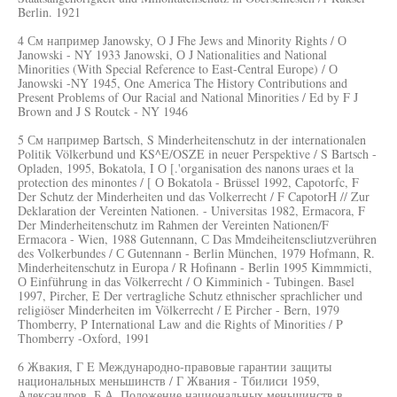
Berlin. 1921
4 См например Janowsky, О J Fhe Jews and Minority Rights / О
Janowski - NY 1933 Janowski, О J Nationalities and National
Minorities (With Special Reference to East-Central Europe) / О
Janowski -NY 1945, One America The History Contributions and
Present Problems of Our Racial and National Minorities / Ed by F J
Brown and J S Routck - NY 1946
5 См например Bartsch, S Minderheitenschutz in der internationalen
Politik Völkerbund und KS^E/OSZE in neuer Perspektive / S Bartsch -
Opladen, 1995, Bokatola, I О [.'organisation des nanons uraes et la
protection des minontes / [ О Bokatola - Brüssel 1992, Capotorfc, F
Der Schutz der Minderheiten und das Volkerrecht / F CapotorH // Zur
Deklaration der Vereinten Nationen. - Universitas 1982, Ermacora, F
Der Minderheitenschutz im Rahmen der Vereinten Nationen/F
Ermacora - Wien, 1988 Gutennann, С Das Mmdeiheitenscliutzverühren
des Volkerbundes / С Gutennann - Berlin München, 1979 Hofmann, R.
Minderheitenschutz in Europa / R Hofinann - Berlin 1995 Kimmmicti,
О Einführung in das Völkerrecht / О Kimminich - Tubingen. Basel
1997, Pircher, E Der vertragliche Schutz ethnischer sprachlicher und
religiöser Minderheiten im Völkerrecht / E Pircher - Bern, 1979
Thomberry, P International Law and die Rights of Minorities / P
Thomberry -Oxford, 1991
6 Жвакия, Г E Международно-правовые гарантии защиты
национальных меньшинств / Г Жвания - Тбилиси 1959,
Александров, Б А. Положение национальных меньшинств в