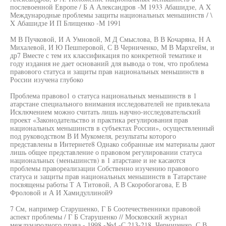
послевоенной Европе / Б А Александров -М 1933 Абашидзе, А X
Международные проблемы защиты национальных меньшинств / \
X Абашидзе И П Блищенко -М 1991
М В Пучковой, И А Умновой, М Д Смыслова, В В Кочаряна, Н А
Михалевой, И Ю Пешперовой, С В Черниченко, М В Мархгейм, и
др7 Вместе с тем их классификация по конкретной тематике и
году издания не дает оснований для вывода о том, что проблема
правового статуса и защиты прав национальных меньшинств в
России изучена глубоко
Проблема правово1 о статуса национальных меньшинств в 1
атарстане специального внимания исследователей не привлекала
Исключением можно считать лишь научно-исследовательский
проект «Законодательство и практика регулирования прав
национальных меньшинств в субъектах России», осуществленный
под руководством В И Мукомеля, результаты которого
представлены в Интернете8 Однако собранные им материалы дают
лишь общее представление о правовом регулировании статуса
национальных (меньшинств) в 1 атарстане и не касаются
проблемы правореализации Собственно изучению правового
статуса и защиты прав национальных меньшинств в Татарстане
посвящены работы Т А Титовой, А В Скоробогагова, Е В
Фроловой и А И Хамидуллиной9
7 См, например Старушенко, Г Б Соотечественники правовой
аспект проблемы / Г Б Старушенко // Московский журнал
международного права - 1998 -№4 -С 213-218, Черниченко, С В.