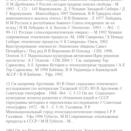
Л M Дробижева // Россия сегодня трудные поиски свободы - M
1993 - С 121 - 145 Коровушкин, Д. I Чуваши Западной Сибири / Д
Г Коровушкин - Новосибирск 1997 Пименов, В В Удмурты опыт
компонентного анализа этноса / В В Пименов - Л 1977 Лебедева,
H M Русские в республиках бывиего Союза поедрешен ли их
исход / Н M Лебедева А А Хохлов // Этнопотис -1993 — №2 - С
99-111 Русские (этносоциочогические очерки) -- M 1992 Чуваши
современные этнические процессы -М, 1988 Смирнова,! Б Немцы
Сибири этнические процессы /1 Б Смирнова -Омск, 2002
Конструирование эпичности Этнические общины Санкт-
Петербурга / Под ред В В Воронкова И Освальд - СПб, 1998,
Осипов А Г Национально-культурная автономия Идеи решения
институты ' А Г Осипов - СПб 2004 1 ' См, например Тер-
Саркисянц, А Е Армяне История и этнокультурные традиции / А Е
Тер-Саркисянц -M 1998 Бабенко, В Я Украинцы в Башкирской
АССР / В Я Бабенко - Уфа, 1992
12 См например Арутюнян, Ю В Опыт социально-этнического
исследования (по материалам Татарской \ССР) /Ю В Арутюнян //
Советская этнография - 1968 -№4 - С 3-13 Он же. Социально-
культурные аспекты развития и сближения наций в СССР
(программы методика и перспективы исследования) // Советская
этнография -1972 - № 3 - С 3-19, Галлямов, Р Р
Мононациональный город эгносоциологические очерки I Р Р
Галлямов - Уфа 1996 Губогло, M H Современные этноязыковые
процессы в СССР / M H Губогло - M ,
1984 Он же-Идентификация идентичности Эгносоциологические