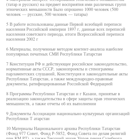
(татар и русских) на предмет восприятия ими различных групп
этнических меньшинств Было опрошено 1000 человек (500
человек — русские, 500 человек — татары)
5 В работе использованы данные Первой всеобщей переписи
населения Российской империи 1897 г, данные всех переписей
населения советского периода, итоги Всероссийской переписи
населения 2002 г
6 Материалы, полученные методом контент-анализа наиболее
популярных печатных СМИ Республики Татарстан
7 Конституция РФ и действующее российское законодательство,
нормативные акты СССР, законопроекты и стенограммы
парламентских слушаний, Конституция и законодательные акты
Республики Татарстан, а также международно-правовые
документы, ратифицированные Российской Федерацией
8 Программы Республики Татарстан и г Казани, принятые в
реализацию законодательства в сфере защиты прав этнических
меньшинств, а также отчеты об их выполнении
9 Документы Ассоциации национально-культурных организаций
Республики Т атарстан
10 Материалы Национального архива Республики Татарстан
(Фонд 977 Совет, Фонд Р-5852, Фонд Совета по делам религий
при КМ РТ), а также Текущий архив Управ пения Судебного