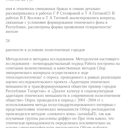
ния в этнически-смешанных браках и семьях детально
рассматривались в работах Г Р Столяровой и Т А Гитовой21 В
работах В Е Козлова и Т А Титовой анализировались вопросы,
связанные с условиями формирования этнического фона в
Республике, рассмотрены формы проявления толерантности/
интоле-
24
рантности в условиях полиэтничных городов
Методология и методика исследования. Методология настоящего
исследования - почипарадигмальный подход Работа построена на
сочетании количественных и качественных методов Сбор
эмпирического материала осуществлялся в ходе
этносоциологическо! о опроса, проводимого в рамках реализации
научно-исследовательского проекта «Адаптация этнических
меньшинств в трансформирующемся обществе пример городов
Республики Татарстан» и «Диалог культур и социокультурная
адаптация этнических меньшинств в современном полиэтничном
обществе» Опрос проводился в период с 2001 -2004 гг с
использованием метода полустандартизированного интервью с
представителями этнических меньшинств Отбор респондентов
производился методом «снежного кома» (ьпошЬаП), так как
изучаемые группы расселены диффуз-но При этом важно, что
этническая принадлежность определялась исключительно на
основе самоидентификации респондентов Объем выборки