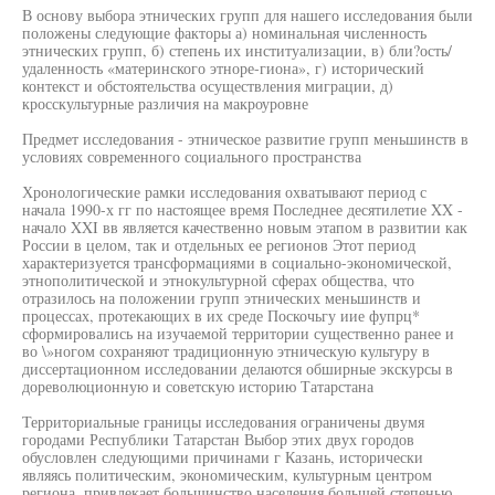
В основу выбора этнических групп для нашего исследования были
положены следующие факторы а) номинальная численность
этнических групп, б) степень их институализации, в) бли?ость/
удаленность «материнского этноре-гиона», г) исторический
контекст и обстоятельства осуществления миграции, д)
кросскультурные различия на макроуровне
Предмет исследования - этническое развитие групп меньшинств в
условиях современного социального пространства
Хронологические рамки исследования охватывают период с
начала 1990-х гг по настоящее время Последнее десятилетие XX -
начало XXI вв является качественно новым этапом в развитии как
России в целом, так и отдельных ее регионов Этот период
характеризуется трансформациями в социально-экономической,
этнополитической и этнокультурной сферах общества, что
отразилось на положении групп этнических меньшинств и
процессах, протекающих в их среде Поскочьгу иие фупрц*
сформировались на изучаемой территории существенно ранее и
во \»ногом сохраняют традиционную этническую культуру в
диссертационном исследовании делаются обширные экскурсы в
дореволюционную и советскую историю Татарстана
Территориальные границы исследования ограничены двумя
городами Республики Татарстан Выбор этих двух городов
обусловлен следующими причинами г Казань, исторически
являясь политическим, экономическим, культурным центром
региона, привлекает большинство населения большей степенью