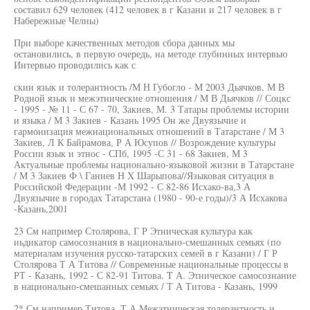
составил 629 человек (412 человек в г Казани и 217 человек в г
Набережные Челны)
При выборе качественных методов сбора данных мы
остановились, в первую очередь, на методе глубинных интервью
Интервью проводились как с
скии язык и толерантность /М Н Губогло - М 2003 Дьячков, М В
Родной язык и межэтнические отношения / М В Дьячков // Соцкс
- 1995 - № 11 - С 67 - 70, Закиев, М. 3 Татары проблемы истории
и языка / М 3 Закиев - Казань 1995 Он же Двуязычие и
гармонизация межнациональных отношений в Татарстане / М 3
Закиев, Л К Байрамова, Р А Юсупов // Возрождение культуры
России язык и этнос - СПб, 1995 -С 31 - 68 Закиев, М 3
Актуальные проблемы национально-языковой жизни в Татарстане
/ М 3 Закиев Ф \ Ганиев Н X Шарыпова//Языковая ситуация в
Российской Федерации -М 1992 - С 82-86 Исхако-ва,3 А
Двуязычие в городах Татарстана (1980 - 90-е годы)/3 А Исхакова
-Казань,2001
23 См например Столярова, Г Р Этническая культура как
иьдикатор самосознания в национально-смешанных семьях (по
материалам изучения русско-татарских семей в г Казани) / Г Р
Столярова Т А Титова // Современные национальные процессы в
РТ - Казань, 1992 - С 82-91 Титова. T А. Этническое самосознание
в национально-смешанных семьях / Т А Титова - Казань, 1999
2* См например Титова, Т А Межэтническая толерантность и