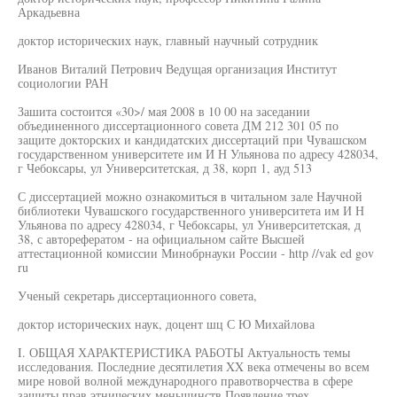
Аркадьевна
доктор исторических наук, главный научный сотрудник
Иванов Виталий Петрович Ведущая организация Институт
социологии РАН
Зашита состоится «30>/ мая 2008 в 10 00 на заседании
объединенного диссертационного совета ДМ 212 301 05 по
защите докторских и кандидатских диссертаций при Чувашском
государственном университете им И Н Ульянова по адресу 428034,
г Чебоксары, ул Университетская, д 38, корп 1, ауд 513
С диссертацией можно ознакомиться в читальном зале Научной
библиотеки Чувашского государственного университета им И Н
Ульянова по адресу 428034, г Чебоксары, ул Университетская, д
38, с авторефератом - на официальном сайте Высшей
аттестационной комиссии Минобрнауки России - http //vak ed gov
ru
Ученый секретарь диссертационного совета,
доктор исторических наук, доцент шц С Ю Михайлова
I. ОБЩАЯ ХАРАКТЕРИСТИКА РАБОТЫ Актуальность темы
исследования. Последние десятилетия XX века отмечены во всем
мире новой волной международного правотворчества в сфере
защиты прав этнических меньшинств Появление трех