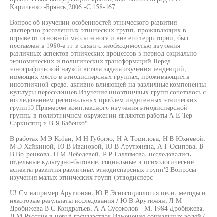
Кириченко -Брянск,2006 -С 158-167
Вопрос об изучении особенностей этнического развития
дисперсно расселенных этнических групп, проживающих в
огрыве от основной массы этноса и вне его территории, был
поставлен в 1980-е гг в связи с необходимостью изучения
различных аспектов этнических процессов в период социально-
экономических и политических трансформаций Перед
этнографической наукой встала задача изучения тенденций,
имеющих место в этнодисперсных группах, проживающих в
иноэтничной среде, активно влияющей на различные компоненты
культуры переселенцев Изучение иноэтничных групп сочеталось с
исследованием региональных проблем индигенных этнических
групп10 Примером комплексного изучения этнодисперсной
группы в полиэтничном окружении являются работы А Е Тер-
Саркисянц и В Я Бабенко"
В работах М Э Ко1ан, М Н Губогло, Н А Томилова, Н В Юхневой,
М Э Хайкиной, Ю В Ивановой, Ю В Арутюняна, А Г Осипова, В
В Во-ронкова. Н М Лебедевой, Р Р Галлямова. исследовались
отдельные культурно-бытовые, социальные и психологические
аспекты развития различных этнодисперсных групп'2 Вопросы
изучения малых этнических групп (этнодисперс-
U! См например Аруттонян, Ю В Эгносоциология цели, методы и
некоторые результаты исследования / Ю В Арутюнян, Л M
Дробижева В С Кондратьев, А А Сусоколов - М, 1984 Дробижева,
Л M Русские в новы\ государствах Изменение социальных ролей /