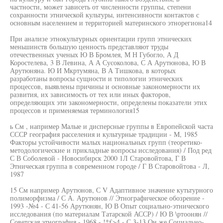
частности, может зависеть от численности группы, степени
сохранности этнической культуры, интенсивности контактов с
основным населением и территорией материнского этнорегиона14
При анализе этнокультурных ориентации групп этнических
меньшинств большую ценность представляют труды
отечественных ученых Ю В Бромлея, М Н Губогло, А Д
Коростелева, 3 В Левина, А А Сусоколова, С А Арутюнова, Ю В
Арутюняна. Ю И Мкртумяна, В А Тишкова, в которых
разработаны вопросы сущности и типологии этнических
процессов, выявлены причины и основные закономерности их
развития, их зависимость от тех или иных факторов,
определяющих эти закономерности, определены показатели этих
процессов и применяемая терминология15
ь См , например Малые и дисперсные группы в Европейской часта
СССР география расселения и культурные традиции - М, 1985
Факторы устойчивости малых национальных групп (теоретико-
методологические и прикладные вопросы исследования) / Под ред
С В Соболевой - Новосибирск 2000 1Л Старовойтова, Г В
Этническая группа в современном городе / Г В Старовойтова - Л,
1987
15 См например Арутюнов, С V Адаптивное значение кутьтурного
полиморфизма / С А. Арутюнов // Этнографическое обозрение -
1993 -№4 - С 41-56 Арутюнян, Ю В Опыт социально-этнического
исследования (по материалам Татарской АССР) / Ю В \ртоонян //
Советская этнография - 1968 - !*£>4 - С 3-13 Он же Социально-