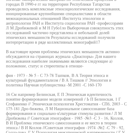
городах В 1990-е гг на территории Республики Татарстан
проводились комплексные этносоциологические исследования,
инициированные крупнейшими специалистами в области
межнациональных отношений Института этнологии и
антропологии РАН и Института социологии РАН -профессорами
Л М Дробижевой и М Н Губо1ло Выборочная совокупность зтих
исследований частично представлена и небольшой долей
этнических меньшинств Результаты исследований получили
интерпретацию в ряде коллективных монографий17
В настоящее время проблемы этнических меньшинств активно
обсуждаются на страницах журнала «Диаспоры» Для нашего
исследования наиболее значимыми являются следующие а)
положение, статус и стереотипы в отноше-
фия - 1973 - № 5 - С 73-78 Тшпков, В А Теория этноса и
культурный фундаментализм / В А Тишков // Этнология и
политика Научная публицистика -М 2001 -С 160-170
16 См например Белинская, Е П Этническая идентичность
понятие формирование модели измерений / Ь П Белинская, 1 Г
Сгефаненко // Этническая психология Хрестоматия - СПб, 2003 - С
175-181 Дро-бижева, Л М Национальное самосознание база
формирования и социально-к\льтурные стимулы развития / Л М
Дробижева // Советская этнография - 1985 -№3 -С 3 - 16, Козлов,
В И Проблема этнического самосознания и ее место в теории
этноса / В И Козлов //Советская этнография -1974 -№2 -С 79 - 92,
Солда-това, Г V Психология межэтнической напряженности / Г V