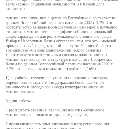
вертикальной социальной мобильности В г Казани доля
этнических
меньшинств ниже, чем в целом по Республике и составляет по
данным Всероссийской переписи населения 2002 г 3,7% Это
обстоятельство вызвало исследовательский интерес к изучению
этнических меньшинств в специфической инонациональной
среде, характерной для республиканского столичного юрода
Выбор г Набережные Челны обусловлен тем, что это - молодой
промышленный город, который в силу особенностей своего
возникновения и социально-экономического развития
характеризуется полиэтничным составом доля этнических
меньшинств составляет в структуре населения г Набережные
Челны по данным Всероссийской переписи населения 2002 г
9,2%, что выше, чем в целом по республике (7,6%)
Цель работы - изучение внутренних и внешних факторов,
определяющих стратегии поддержания бесконфликтной
этничности и свободного выбора культуры этническими
меньшинствами
Задачи работы:
1 рассмотреть генезис и эволюцию понятия «этническое
меньшинство» в политико-правовом дискурсе,
2 проанализировать опыт законодательного регулирования
правового статуса этнических меньшинств,