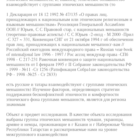
взаимодействует с группами этнических меньшинств (то
1 Декларация от 18 12 1992 № 47/135 «О правах лиц.
принадлежащих к национальным или этническим религиозным и
языковым меньшинствам» Резолюция Генеральной Ассамблеи
ООН // Юрьев, С С Правовой стар, с национальных меньшинств
(теоретико-правовые аспекты) / С С Юрьев -2-еизд - М 2000 -Прил
-С 327 ~ 331, Конвенция СНГ от 21 октября 1994 г об обеспечении
прав лиц, принадлежащих к национальным мечыпинсг-вам //
Российский ежегодник международного права = Russian vear-book
of mtemaljonal law 1996 - 1997 / Рос ассоц междунар права -СПб
1998 - С 217-231 Рамочная конвенция о защите национальных
меньшинств от I февраля 1995 г II Собрание законодательства РФ
- 1999 - №11 -Ст 1256 (Ратификация Собра1ше законодательства
РФ - 1998 -№25 - Ст 2833)
есть русские и татары взаимодействуют с группами этнических
меньшинств) Изучение факторов, определяющих стратегии
поддержания бесконфликтной этничности и комфортности
этнического фона группами меньшинств, является для региона
значимым
Объект и предмет исследования. В качестве объекта исследования
выбраны группы этнических меньшинств чуваши, украинцы,
армяне и немцы, проживающие в г Казани и г Набережные Челны
Республики Татарстан и рассматриваемые нами на уровне
межгруппового взаимодействия