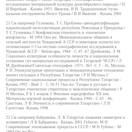
исследование материальной культуры дооктябрьского периода) / Н
И Воробьев - Казань 1953, Яковлев, В И. Традиционные \тузы-
кальные инструменты Волго-Уралья / В И Яковлев - Казань 2001
21 См например Гузенкова, Т С Проблема самоидентификации
национальной интеллигенции республик Поволжья и Приуралья /
Т С Гузенкова // Конфликтная ттничность и этнические
конфликты - М 1994 Она же. Межнациональное общение в
сельской местности Чувашской А ССР и некоторые аспекты его
оптимизации // Ста-тистико-этнографические исследования в
Чувашской АССР - Чебоксары, 1984 - С 45 -67 Дробижева, Л М
Социально-культурные особенности личности и национальные
установки (по материалам исследований в Татарской 'ЧССР) / Л
М Дробижева//Советская этнография -1971 -№3 -С 3 - 16, Мусина,
Р Н Этнокультурные ориентации и межнациональные отношения
анализ ситуации в Республике Татарстан / Р Н Мусина //
Современные национальные процессы в Республике Татарстан -
Казань 1992 - Вып 2 - С 34-51 Она же. Татары и русские в
Татарстане этнические стереотипы и межэтническое общение / Р
Н Мусина, Р Ь 1 агиров // Феномен народофобии XX век.
Материалы научной конференции - Казань 1994 - С 43 - 46,
Сапгтова, Л В Этичность в современном Татарстане / Л В
Сагиггова -Казань 1998
22 См например Байрамова, Л. К Татарстан языковая симметрия и
асимметрия / Л К Байрамова - Казань 2001 Губогло, М Н
Современные этноязыковые процессы в СССР / М Н Губопо - М
1984 Ои же Рус-