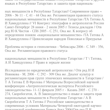
языках в Республике Татарстан» и зашита прав националь-
ных меньшинств в Республике Татарстан// Современное право ~
2006 - № 11 - С 41 - 44 Она же. Регламентация правового статуса
национальных меньшинств в Республике Татарстан /ТА Титова А.
И Хамидуллина // VI Конгресс этнографов и антропологов России
Санкт-Петербург 28 июня - 2 июля 2005 г Тезисы докладов / Отв
ред Ю К Чистов - СПб 2005 - С 251, Она же. К вопросу об
определении поняли «национальное меньшинство» /ТА Титова А
И Хамидуллина // Цивилизации народов Поволжья и Приуралья
Проблемы истории и геополитики - Чебоксары 2006 - С 349 - 356,
Она же. Регламентация правового статуса
национальных меньшинств в Республике Татарстан / Т \ Титова,
А И Хамидуллина // Право в зеркале жизни
Исследования по юридической антропологии / Отв ред Н И
Новикова - М, 2006 - С 292 - 309 Она же. Диалог культур и
регламентация прав групп этнических меньшинств в Татарстане /
Т А Титова Е В Фролова // Материалы Всероссийской научной
конференции «Антропологическая экспертиза Российского
законодательства» 11-12 февраля 2005 г - Казань 2005 - С 270 -
274, Скоробогатов, А. В Законодательство о языке и защита прав
национальных меньшинств в Республике Татарстан / А В
Скоробогатов Т А Титова // Российское законодательство в
современных условиях Материалы Четвертой ежегодной научно-
пракшческой конференции Брянск,9окт 2006/Отв ред П Н