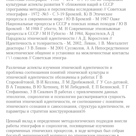
культурные аспекты развития V сближения наций в СССР
(программы методика и перспективы исследования) // Советская
этнография - 1972 -№3 - С 3-19 Бромлей, К) В Этические
процессы в современном мире / Ю В Бромлей - М 1987 Оаже
Национальные процессы в СССР в поисках новых походов / Ю В
Бромлей - М 1988 Г убогто, М. Н Современные этноязыковые
процессы в СССР / М Н Губогло - М 1984, Коростелсв,А Д
Парадоксы этнической идентичности / А Д. Коросгелев //
Идентичность и толерантность - М, 2002, Левин, 1 В. Менталитет
диаспоры / 3 В Левин - М 2001 Сусоколов, А А Непосредственное
межэтническое общение и установки на межличностные контакты
/ \ \ соколов // Советская этногра-
Различные аспекты изучения этнической идентичности и
проблема соотношения понятий этнической культуры и
этнической идентичности обозначены в работах Г В
Старовойтовой, В И Козлова, Л М Дробижевой, Г У Сол-датовой,
В А Тишкова, В Ю Хотинец, Н М Лебедевой, Е П Белинской, Т Г
Стефаненко, 3 В Сикевич В работах с привлечением данных
этнологии, социологии и психологии рассматривается сущность
понятия этнической идентичности, ее соотношение с понятием
этнического сознания и самосознания, структура идентичности, ее
параметры и стратегии конструирования16
Ценный вклад в определение методологических подходов внесли
работы этнографов и социологов, посвященные изучению
современных этнических процессов, в ходе которых был собран
богатый эмпирический материал по этническим процессам в