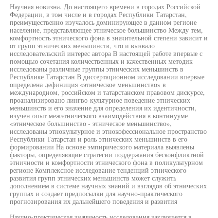
Научная новизна. До настоящего времени в городах Российской
Федерации, в том числе и в городах Республики Татарстан,
преимущественно изучалось доминирующее в данном регионе
население, представляющее этническое большинство Между тем,
комфортность этнического фона в значительной степени зависит и
от групп этнических меньшинств, что и вызвало
исследовательский интерес автора В настоящей работе впервые с
помощью сочетания количественных и качественных методик
исследованы различные группы этнических меньшинств в
Республике Татарстан В диссертационном исследовании впервые
определена дефиниция «этническое меньшинство» в
международном, российском и татарстанском правовом дискурсе,
проанализировано лингво-культурное поведение этнических
меньшинств и его значение для определения их идентичности,
изучен опыт межэтнического взаимодействия в континууме
«этническое большинство - этническое меньшинство»,
исследованы этнокультурное и этнокофессиональное пространство
Республики Татарстан и роль этнических меньшинств в его
формировании На основе эмпирического материала выявлены
факторы, определяющие стратегии поддержания бесконфликтной
этничности и комфортности этнического фона в поликультурном
регионе Комплексное исследование тенденций этнического
развития групп этнических меньшинств может служить
дополнением в системе научных знаний и взглядов об этнических
группах и создает предпосылки для научно-практического
прогнозирования их дальнейшего поведения и развития
Научно-практическая значимость исследования заключается в