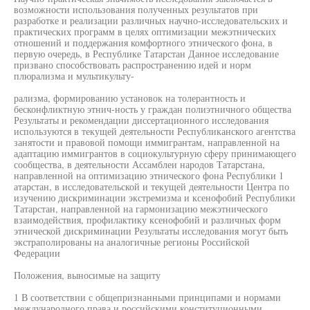
возможности использования полученных результатов при
разработке и реализации различных научно-исследовательских и
практических программ в целях оптимизации межэтнических
отношений и поддержания комфортного этнического фона, в
первую очередь, в Республике Татарстан Данное исследование
призвано способствовать распространению идей и норм
плюрализма и мультикульту-
рализма, формированию установок на толерантность и
бесконфликтную этнич-ность у граждан полиэтничного общества
Результаты и рекомендации диссертационного исследования
используются в текущей деятельности Республиканского агентства
занятости и правовой помощи иммигрантам, направленной на
адаптацию иммигрантов в социокультурную сферу принимающего
сообщества, в деятельности Ассамблеи народов Татарстана,
направленной на оптимизацию этнического фона Республики 1
атарстан, в исследовательской и текущей деятельности Центра по
изучению дискриминации экстремизма и ксенофобий Республики
Татарстан, направленной на гармонизацию межэтнического
взаимодействия, профилактику ксенофобий и различных форм
этнической дискриминации Результаты исследования могут быть
экстраполированы на аналогичные регионы Российской
Федерации
Положения, выносимые на защиту
1 В соответствии с общепризнанными принципами и нормами
международного права и российскими конституционными