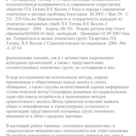
психологическая напряженность в современном татарстанскоу
обществе /ТА Титова В Е Козлов // Расы и народы Современные
этнические и расовые проблемы Ежегодник -М 2003 ~ Вып 29 - С
221 -234 Она же Маргинальность и толерантность выходцев из
этнически-смешанных семей /ТА Титова В Е Козлов //
Этножурнал - 2004 - Апрель (№ 19) - Режим доступа http //www
ethnonetm/hb/0404-01 html, свободный - Проверено 01 09 2007 Она
же. Толерантность малых этнических групп Татарстана /ТА
Титова, В Е Козлов // Социологические исследования -2006 -№6
-С 47-54
формальными членами, так и с активистами национально-
культурных организаций, а также с представителями
соответствующих этнических групп, не состоящими в них
В ходе исследования мы использовали методы, широко
применяемые в общественных науках анализ и синтез,
обобщение, а также способы количественной оценки информации
(статистический метод) Специфика решаемых исследовательских
задач обусловила потребность в привлечении методов
сравнительного анализа Метод сравнения позволяет выявить
общее и специфическое в этнокультурных установках и
ориентациях представителей изучаемых групп этнических
меньшинств в обоих городских массивах
В настоящей работе термины «этническое меньшинство» и
«национальное меньшинство» используются как слова-синонимы
Подробное определение и интерпритацию терминов мы даем в