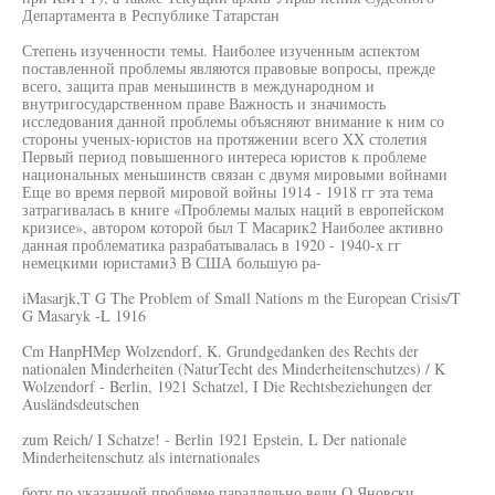
Департамента в Республике Татарстан
Степень изученности темы. Наиболее изученным аспектом
поставленной проблемы являются правовые вопросы, прежде
всего, защита прав меньшинств в международном и
внутригосударственном праве Важность и значимость
исследования данной проблемы объясняют внимание к ним со
стороны ученых-юристов на протяжении всего XX столетия
Первый период повышенного интереса юристов к проблеме
национальных меньшинств связан с двумя мировыми войнами
Еще во время первой мировой войны 1914 - 1918 гг эта тема
затрагивалась в книге «Проблемы малых наций в европейском
кризисе», автором которой был Т Масарик2 Наиболее активно
данная проблематика разрабатывалась в 1920 - 1940-х гг
немецкими юристами3 В США большую ра-
iMasarjk,T G The Problem of Small Nations m the European Crisis/T
G Masaryk -L 1916
Cm HanpHMep Wolzendorf, K. Grundgedanken des Rechts der
nationalen Minderheiten (NaturTecht des Minderheitenschutzes) / K
Wolzendorf - Berlin, 1921 Schatzel, I Die Rechtsbeziehungen der
Ausländsdeutschen
zum Reich/ I Schatze! - Berlin 1921 Epstein, L Der nationale
Minderheitenschutz als internationales
боту по указанной проблеме параллельно вели О Яновски,