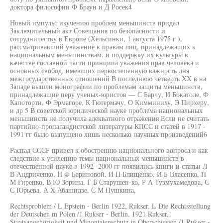
доктора философии Ф Браун и Д Росек4
Новый импульс изучению проблем меньшинств придал
Заключительный акт Совещания по безопасности и
сотрудничеству в Европе (Хельсинки, 1 августа 1975 г ),
рассматривавший уважение к правам лиц, принадлежащих к
национальным меньшинствам, и поддержку их культуры в
качестве составной части принципа уважения прав человека и
основных свобод, имеющих первостепенную важность дня
межгосударственных отношений В последнюю четверть XX в на
Западе вышли монографии по проблемам защиты меньшинств,
принадлежащие перу ученых-юристов — С Барчу, И Бокатоле, Ф
Капоторти, Ф Эрмагоре, К Гютермачу, О Кимминиху, Э Пирхеру,
и др 5 В советской юридической науке проблема национальных
меньшинств не получила адекватного отражения Если не считать
партийно-пропагандистской литературы КПСС и статей в 1917 -
1991 гг было выпущено лишь несколько научных произведений6
Распад СССР привел к обострению национального вопроса и как
следствие к усилению темы национальных меньшинств в
отечественной науке в 1992 -2000 гг появились книги и статьи Л
В Андриченко, Н Ф Бариновой, И П Блищенко, И Б Власенко, Н
М Гиренко, В Ю Зорина, Г Б Старушен-ко, Р А Тузмухамедова, С
С Юрьева, А X Абашидзе, С М Пушкина,
Rechtsproblem / L Epstein - Berlin 1922, Rukser, L Die Rechtsstellung
der Deutschen m Polen /1 Rukser - Berlin, 1921 Rukser,!
Staatsangehörigkeit und Minontatenschutz in Oberschiesien /1 Rukser -