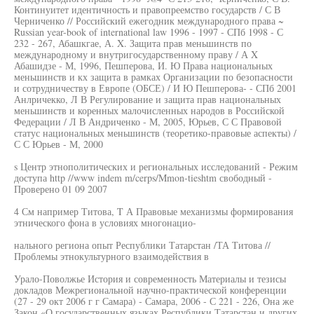
Континуитет идентичность и правопреемство государств / С В
Черниченко // Российский ежегодник международного права ~
Russian year-book of international law 1996 - 1997 - СПб 1998 - С
232 - 267, Абашкгае, А. X. Защита прав меньшинств по
международному и внутригосударственному праву / А X
Абашидзе - М, 1996, Пешперова, И. Ю Права национальных
меньшинств и кх защита в рамках Организации по безопасности
и сотрудничеству в Европе (ОБСЕ) / И Ю Пешперова- - СПб 2001
Анлричекко, Л В Регулирование и защита прав национальных
меньшинств и коренных малочисленных народов в Российской
Федерации / Л В Андриченко - М, 2005, Юрьев, С С Правовой
статус национальных меньшинств (теоретико-правовые аспекты) /
С С Юрьев - М, 2000
s Центр этнополитических и региональных исследований - Режим
доступа http //www indem m/cerps/Mmon-tieshtm свободный -
Проверено 01 09 2007
4 См например Титова, T А Правовые механизмы формирования
этнического фона в условиях многонацио-
нального региона опыт Республики Татарстан /ТА Титова //
Проблемы этнокультурного взаимодействия в
Урало-Поволжье История и современность Материалы и тезисы
докладов Межрегиональной научно-практической конференции
(27 - 29 окт 2006 г г Самара) - Самара, 2006 - С 221 - 226, Она же
Закон «О государственных языках Республики Татарстан и других