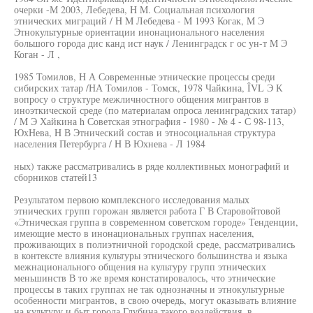
очерки -М 2003, Лебедева, H M. Социальная психология
этнических миграций / H M Лебедева - M 1993 Когак, M Э
Этнокультурные ориентации инонационального населения
большого города дис канд ист наук / Ленинградск г ос ун-т M Э
Коган - Л ,
1985 Томилов, H А Современные этнические процессы среди
сибирских татар /НА Томилов - Томск, 1978 Чайкина, ÎVL Э К
вопросу о структуре межличностного общения мигрантов в
иноэткической среде (по материалам опроса ленинградских татар)
/ M Э Хайкина h Советская этнография - 1980 - № 4 - С 98-113,
ЮхНева, H В Этнический состав и этносоциальная структура
населения Петербурга / H В Юхнева - Л 1984
ных) также рассматривались в ряде коллективных монографий и
сборников статей13
Результатом первою комплексного исследования малых
этнических групп горожан является работа Г В Старовойтовой
«Этническая группа в современном советском городе» Тенденции,
имеющие место в инонациональных группах населения,
проживающих в полиэтничной городской среде, рассматривались
в контексте влияния культуры этнического большинства и языка
межнационального общения на культуру групп этнических
меньшинств В то же время констатировалось, что этнические
процессы в таких группах не так однозначны и этнокультурные
особенности мигрантов, в свою очередь, могут оказывать влияние
на культуру и быт города Глубина такого воздействия, в