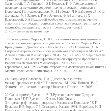
Саги-товой, Т А Титовой, В Е Козлова, Г Ф Габдрахмановой
посвящены изучению современных этнических процессов в
Поволжье21 В исследованиях М Н Губогло, Л К Байрамовой, М В
Дьячкова, М 3 Закиева, Р А Юсупова, Ф А Ганиева, Н X
Шарыповой, 3 А Исхаковой особое место занимает изучение
этнолингвистических процессов среди этнических групп как в
масштабах государства, так и в пределах региона22
Этнокультурные взаимовлия-
18 См например Фирсов, Е. Ю К изучению коммуникационной
среды российской армянской диаспоры / Евгений Фирсов Вера
Кривушина // Диаспоры - 2004 - № 1 - С 6-45 Стешшян, А. А
Социокультурные особенности армянской этнообщины Москвы /
Армен Степанян // Диаспоры - 2004 - № 1 - С 46 - 63 Чернов-ская,
В В. Кавказцы в зтноконфессиональной структуре Ярославля /
Валентина Черновская // Диаспоры - 2001 -№ 1 - С 77-91,
Герасимова, М Г Этнические стереотипы московских школьников /
Мария Герасимова // Диаспоры -2002 -№2 -С 83-101
См например Полоскова, Т А. Диаспоры в системе
международных связей / Т Полоскова - М 1998, Попков, В. Д
Феномен этнических диаспор / Вячеслав Попков - М 2003
20 См, например Бусыгин, Е П Русское население Среднего
Поволжья / Е П Бусыгин - Казань 1966 Он же.
Этнодемографические процессы в Казанском Поволжье / Е П
Бусыгин Н В Зорин Г Р Столярова -Казань 1991, Воробьев, Н И
Казанские татары = Казан татарлары (этнографическое