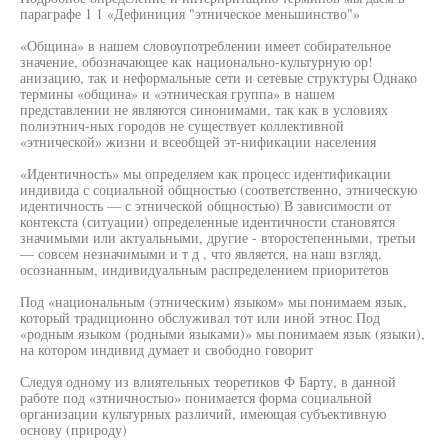
параграфе 1 1 «Дефиниция "этническое меньшинство"»
«Община» в нашем словоупотреблении имеет собирательное
значение, обозначающее как национально-культурную ор!
анизацию, так и неформальные сети и сетевые структуры Однако
термины «община» и «этническая группа» в нашем
представлении не являются синонимами, так как в условиях
полиэтнич-ных городов не существует коллективной
«этнической» жизни и всеобщей эт-нификации населения
«Идентичность» мы определяем как процесс идентификации
индивида с социальной общностью (соответственно, этническую
идентичность — с этнической общностью) В зависимости от
контекста (ситуации) определенные идентичности становятся
значимыми или актуальными, другие - второстепенными, третьи
— совсем незначимыми и т д , что является, на наш взгляд,
осознанным, индивидуальным распределением приоритетов
Под «национальным (этническим) языком» мы понимаем язык,
который традиционно обслуживал тот или иной этнос Под
«родным языком (родными языками)» мы понимаем язык (языки),
на котором индивид думает и свободно говорит
Следуя одному из влиятельных теоретиков Ф Барту, в данной
работе под «зтничностыо» понимается форма социальной
организации культурных различий, имеющая субъективную
основу (природу)