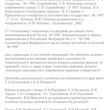
Солдатова - М, 1998, Старовойтова, Г В Этническая группа в
современном городе / Г В Старовойтова - Л 1987 Тишков, В А
Идентичносп и культурные границы / В А I ишков //
Идентичность и конфликт в постсоветских государствах - М, 1997
- С 15-43, Хотинец, В Ю Этническая идентичность и
толерантность / В Ю Хотинец - Екатериноург, 2002
17 См например Социальная и культурная дистанция Опыт
многонациональной России -М 1998, Демократизация и образы
национализма в Российской Федерации 90-х гг - М 1996
Ахсиметричная Федерация взгляд из центра республик и областей
- М 1998
нии «кавказцев» в российской провинции Эта проблема активно
рассматривается на примере армянского населения, б)
теоретические и методологические вопросы развития диаспор, в)
правовой статус и защита прав (теоретико-правовые аспекты)
этнических меньшинств в современном мировом сообществе18
Проблемы диаспорального развития рассматриваются в ряде работ
Т А Полосковой и В Д Попкова19
Работы казанских ученых Н И Воробьева, Е П Бусыгина, Н В
Зорина, Г Р Столяровой, Л С Токсубаевой, Н В Лештаевой
(Рычковой), В И Яковлева и др направлены преимущественно на
изучение культуры этнического большинства региона20
Труды Л М Дробижевой, Т С Гузенковой, Р Н Мусиной, Л В