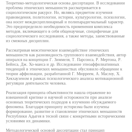
Теоретико-методологическая основа диссертации. В исследовании
проблема этнических меньшинств рассматривается в
социологическом ракурсе. Но, являясь предметом изучения
правоведения, политологии, истории, культурологии, психологии,
она носит междисциплинарный и полипарадигмальный характер.
Это предопределило необходимость применения комплекса
методов, включающего в себя общенаучные, специфичные для
социологического исследования, а также методы, заимствованные
из смежных дисциплин.
Рассматривая межэтническое взаимодействие этнических
меньшинств как разновидность группового взаимодействия, автор
опирался на концепции Г. Зиммеля, Т. Парсонса, Р. Мертона, Р.
Бейнса, Дж. Хо-манса и др. Исследование этноаффилиативных
тенденций в этнических меньшинствах обусловило обращение к
теории аффилиации, разработанной Г. Мюрреем, А. Маслоу, X.
Хекхаузеном в рамках психологического анализа мотивационной
регуляции деятельности человека.
Реализация принципа объективности нашла отражение во
взвешенной критике и научной осторожности при анализе
основных теоретических подходов к изучению обсуждаемого
феномена. Благодаря принципу историзма были изучены
формирование, развитие и становление этнических меньшинств
Республики Адыгея в тесной связи с конкретными историческими
условиями их динамики.
Методологической основой диссертации стал принцип