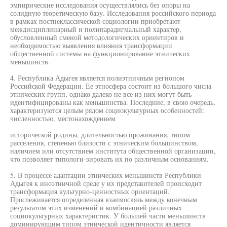
эмпирические исследования осуществлялись без опоры на
солидную теоретическую базу. Исследования российского периода
в рамках постнеклассической социологии приобретают
междисциплинарный и полипарадигмальный характер,
обусловленный сменой методологических ориентиров и
необходимостью выявления влияния трансформации
общественной системы на функционирование этнических
меньшинств.
4. Республика Адыгея является полиэтничным регионом
Российской Федерации. Ее этносфера состоит из большого числа
этнических групп, однако далеко не все из них могут быть
идентифицированы как меньшинства. Последние, в свою очередь,
характеризуются целым рядом социокультурных особенностей:
численностью, местонахождением
исторической родины, длительностью проживания, типом
расселения, степенью близости с этническим большинством,
наличием или отсутствием института общественной организации,
что позволяет типологи-зировать их по различным основаниям.
5. В процессе адаптации этнических меньшинств Республики
Адыгея к иноэтничной среде у их представителей происходит
трансформация культурно-ценностных ориентаций.
Прослеживается определенная взаимосвязь между конечным
результатом этих изменений и комбинацией различных
социокультурных характеристик. У большей части меньшинств
доминирующим типом этнической идентичности является