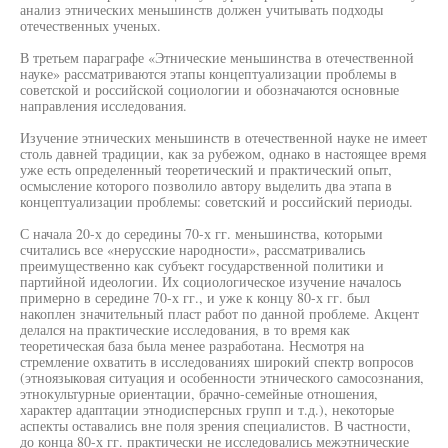
анализ этнических меньшинств должен учитывать подходы
отечественных ученых.
В третьем параграфе «Этнические меньшинства в отечественной
науке» рассматриваются этапы концептуализации проблемы в
советской и российской социологии и обозначаются основные
направления исследования.
Изучение этнических меньшинств в отечественной науке не имеет
столь давней традиции, как за рубежом, однако в настоящее время
уже есть определенный теоретический и практический опыт,
осмысление которого позволило автору выделить два этапа в
концептуализации проблемы: советский и российский периоды.
С начала 20-х до середины 70-х гг. меньшинства, которыми
считались все «нерусские народности», рассматривались
преимущественно как субъект государственной политики и
партийной идеологии. Их социологическое изучение началось
примерно в середине 70-х гг., и уже к концу 80-х гг. был
накоплен значительный пласт работ по данной проблеме. Акцент
делался на практические исследования, в то время как
теоретическая база была менее разработана. Несмотря на
стремление охватить в исследованиях широкий спектр вопросов
(этноязыковая ситуация и особенности этнического самосознания,
этнокультурные ориентации, брачно-семейные отношения,
характер адаптации этнодисперсных групп и т.д.), некоторые
аспекты оставались вне поля зрения специалистов. В частности,
до конца 80-х гг. практически не исследовались межэтнические