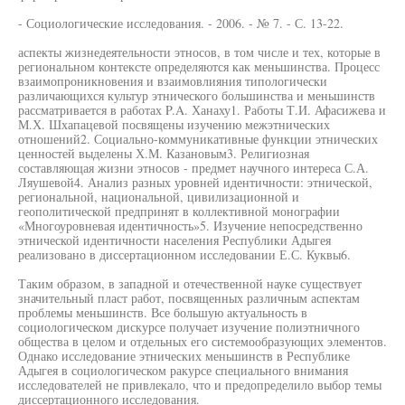
- Социологические исследования. - 2006. - № 7. - С. 13-22.
аспекты жизнедеятельности этносов, в том числе и тех, которые в
региональном контексте определяются как меньшинства. Процесс
взаимопроникновения и взаимовлияния типологически
различающихся культур этнического большинства и меньшинств
рассматривается в работах P.A. Ханаху1. Работы Т.И. Афасижева и
М.Х. Шхапацевой посвящены изучению межэтнических
отношений2. Социально-коммуникативные функции этнических
ценностей выделены Х.М. Казановым3. Религиозная
составляющая жизни этносов - предмет научного интереса С.А.
Ляушевой4. Анализ разных уровней идентичности: этнической,
региональной, национальной, цивилизационной и
геополитической предпринят в коллективной монографии
«Многоуровневая идентичность»5. Изучение непосредственно
этнической идентичности населения Республики Адыгея
реализовано в диссертационном исследовании Е.С. Куквы6.
Таким образом, в западной и отечественной науке существует
значительный пласт работ, посвященных различным аспектам
проблемы меньшинств. Все большую актуальность в
социологическом дискурсе получает изучение полиэтничного
общества в целом и отдельных его системообразующих элементов.
Однако исследование этнических меньшинств в Республике
Адыгея в социологическом ракурсе специального внимания
исследователей не привлекало, что и предопределило выбор темы
диссертационного исследования.