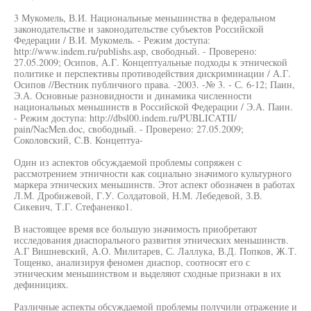
3 Мукомель, В.И. Национальные меньшинства в федеральном
законодательстве и законодательстве субъектов Российской
Федерации / В.И. Мукомель. - Режим доступа:
http://www.indem.ru/publishs.asp, свободный. - Проверено:
27.05.2009; Осипов, А.Г. Концептуальные подходы к этнической
политике и перспективы противодействия дискриминации / А.Г.
Осипов //Вестник публичного права. -2003. -№ 3. - С. 6-12; Паин,
Э.А. Основные разновидности и динамика численности
национальных меньшинств в Российской Федерации / Э.А. Паин.
- Режим доступа: http://dbsl00.indem.ru/PUBLICATII/
pain/NacMen.doc, свободный. - Проверено: 27.05.2009;
Соколовский, C.B. Концептуа-
Один из аспектов обсуждаемой проблемы сопряжен с
рассмотрением этничности как социально значимого культурного
маркера этнических меньшинств. Этот аспект обозначен в работах
Л.М. Дробижевой, Г.У. Солдатовой, Н.М. Лебедевой, З.В.
Сикевич, Т.Г. Стефаненко1.
В настоящее время все большую значимость приобретают
исследования диаспорального развития этнических меньшинств.
А.Г Вишневский, А.О. Милитарев, С. Лаллука, В.Д. Попков, Ж.Т.
Тощенко, анализируя феномен диаспор, соотносят его с
этническим меньшинством и выделяют сходные признаки в их
дефинициях.
Различные аспекты обсуждаемой проблемы получили отражение и