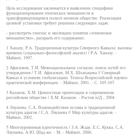
Цель исследования заключается в выявлении специфики
функционирования этнических меньшинств в
трансформирующемся полиэт-ничном обществе. Реализация
целевой установки требует решения следующих задач:
- рассмотреть генезис и эволюцию понятия «этническое
меньшинство», раскрыть его содержание;
1 Ханаху, P.A. Традиционная культура Северного Кавказа: вызовы
времени (социально-философский анализ) / P.A. Ханаху. -
Майкоп, 1997.
2 Афасижев, Т.И. Межнациональное согласие, поиск путей его
утверждения / Т.И. Афасижев, М.Х. Шхапацева // Северный
Кавказ в условиях глобализации. Тезисы Всероссийской научно-
практической конференции. - Майкоп, 2001. - С. 105-107.
3 Казанов, Х.М. Ценностные ориентации в современном
российском обществе / Х.М. Казанов. - Ростов н/Д., 2004.
4 Ляушева, С.А. Взаимодействие ислама и традиционной
культуры адыгов / С.А. Ляушева // Мир культуры адыгов. -
Майкоп, 2002.
5 Многоуровневая идентичность / З.А. Жаде, Е.С. Куква, С.А.
Ляушева, А.Ю. Шад-же. - М. - Майкоп, 2006.