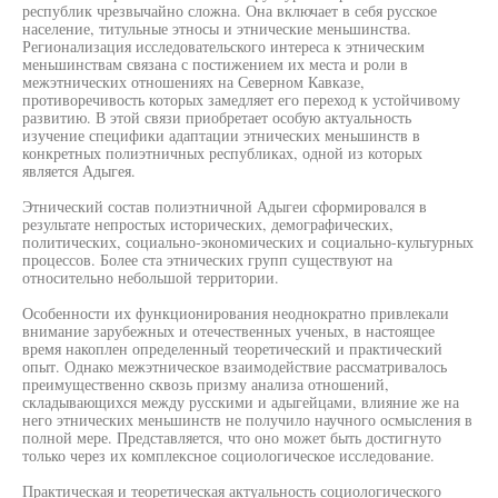
республик чрезвычайно сложна. Она включает в себя русское
население, титульные этносы и этнические меньшинства.
Регионализация исследовательского интереса к этническим
меньшинствам связана с постижением их места и роли в
межэтнических отношениях на Северном Кавказе,
противоречивость которых замедляет его переход к устойчивому
развитию. В этой связи приобретает особую актуальность
изучение специфики адаптации этнических меньшинств в
конкретных полиэтничных республиках, одной из которых
является Адыгея.
Этнический состав полиэтничной Адыгеи сформировался в
результате непростых исторических, демографических,
политических, социально-экономических и социально-культурных
процессов. Более ста этнических групп существуют на
относительно небольшой территории.
Особенности их функционирования неоднократно привлекали
внимание зарубежных и отечественных ученых, в настоящее
время накоплен определенный теоретический и практический
опыт. Однако межэтническое взаимодействие рассматривалось
преимущественно сквозь призму анализа отношений,
складывающихся между русскими и адыгейцами, влияние же на
него этнических меньшинств не получило научного осмысления в
полной мере. Представляется, что оно может быть достигнуто
только через их комплексное социологическое исследование.
Практическая и теоретическая актуальность социологического