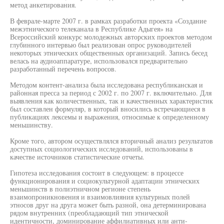
метод анкетирования.
В феврале-марте 2007 г. в рамках разработки проекта «Создание
межэтнического телеканала в Республике Адыгея» на
Всероссийский конкурс молодежных авторских проектов методом
глубинного интервью был реализован опрос руководителей
некоторых этнических общественных организаций. Запись бесед
велась на аудиоаппаратуре, использовался предварительно
разработанный перечень вопросов.
Методом контент-анализа была исследована республиканская и
районная пресса за период с 2002 г. по 2007 г. включительно. Для
выявления как количественных, так и качественных характеристик
был составлен формуляр, в который вносились встречающиеся в
публикациях лексемы и выражения, относимые к определенному
меньшинству.
Кроме того, автором осуществлялся вторичный анализ результатов
доступных социологических исследований, использованы в
качестве источников статистические отчеты.
Гипотеза исследования состоит в следующем: в процессе
функционирования и социокультурной адаптации этнических
меньшинств в полиэтничном регионе степень
взаимопроникновения и взаимовлияния культурных полей
этносов друг на друга может быть разной, она детерминирована
рядом внутренних (преобладающий тип этнической
идентичности, доминирование аффилиативных или анти-