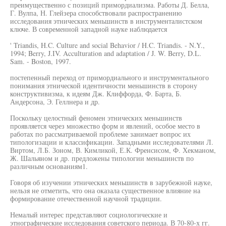
преимущественно с позиций примордиализма. Работы Д. Белла,
Г. Вулпа, Н. Глейзера способствовали распространению
исследования этнических меньшинств в инструменталистском
ключе. В современной западной науке наблюдается
' Triandis, H.C. Culture and social Behavior / H.C. Triandis. - N.Y.,
1994; Berry, J.IV. Acculturation and adaptation / J. W. Berry, D.L.
Sam. - Boston, 1997.
постепенный переход от примордиального и инструментального
понимания этнической идентичности меньшинств в сторону
конструктивизма, к идеям Дж. Клиффорда, Ф. Барта, Б.
Андерсона, Э. Геллнера и др.
Поскольку целостный феномен этнических меньшинств
проявляется через множество форм и явлений, особое место в
работах по рассматриваемой проблеме занимает вопрос их
типологизации и классификации. Западными исследователями Л.
Виртом, Л.Б. Зоном, В. Кимликой, Е.К. Френсисом, Ф. Хекманом,
Ж. Шальяном и др. предложены типологии меньшинств по
различным основаниям1.
Говоря об изучении этнических меньшинств в зарубежной науке,
нельзя не отметить, что она оказала существенное влияние на
формирование отечественной научной традиции.
Немалый интерес представляют социологические и
этнографические исследования советского периода. В 70-80-х гг.