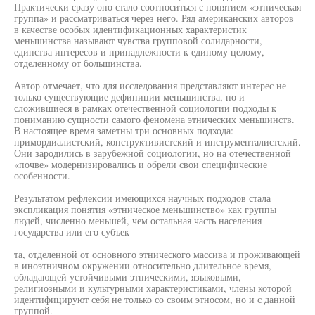
Практически сразу оно стало соотноситься с понятием «этническая
группа» и рассматриваться через него. Ряд американских авторов
в качестве особых идентификационных характеристик
меньшинства называют чувства групповой солидарности,
единства интересов и принадлежности к единому целому,
отделенному от большинства.
Автор отмечает, что для исследования представляют интерес не
только существующие дефиниции меньшинства, но и
сложившиеся в рамках отечественной социологии подходы к
пониманию сущности самого феномена этнических меньшинств.
В настоящее время заметны три основных подхода:
примордиалистский, конструктивистский и инструменталистский.
Они зародились в зарубежной социологии, но на отечественной
«почве» модернизировались и обрели свои специфические
особенности.
Результатом рефлексии имеющихся научных подходов стала
экспликация понятия «этническое меньшинство» как группы
людей, численно меньшей, чем остальная часть населения
государства или его субъек-
та, отделенной от основного этнического массива и проживающей
в иноэтничном окружении относительно длительное время,
обладающей устойчивыми этническими, языковыми,
религиозными и культурными характеристиками, члены которой
идентифицируют себя не только со своим этносом, но и с данной
группой.