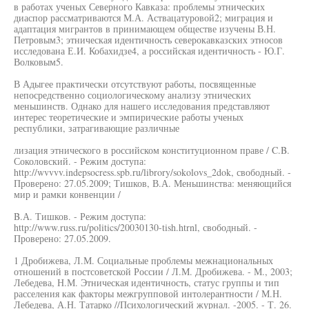
в работах ученых Северного Кавказа: проблемы этнических
диаспор рассматриваются М.А. Аствацатуровой2; миграция и
адаптация мигрантов в принимающем обществе изучены В.Н.
Петровым3; этническая идентичность северокавказских этносов
исследована Е.И. Кобахидзе4, а российская идентичность - Ю.Г.
Волковым5.
В Адыгее практически отсутствуют работы, посвященные
непосредственно социологическому анализу этнических
меньшинств. Однако для нашего исследования представляют
интерес теоретические и эмпирические работы ученых
республики, затрагивающие различные
лизация этнического в российском конституционном праве / C.B.
Соколовский. - Режим доступа:
http://wvvvv.indepsocress.spb.ru/librory/sokolovs_2dok, свободный. -
Проверено: 27.05.2009; Тишков, В.А. Меньшинства: меняющийся
мир и рамки конвенции /
B.А. Тишков. - Режим доступа:
http://www.russ.ru/politics/20030130-tish.htrnl, свободный. -
Проверено: 27.05.2009.
1 Дробижева, Л.М. Социальные проблемы межнациональных
отношений в постсоветской России / Л.М. Дробижева. - М., 2003;
Лебедева, Н.М. Этническая идентичность, статус группы и тип
расселения как факторы межгрупповой интолерантности / М.Н.
Лебедева, А.Н. Татарко //Психологический журнал. -2005. - Т. 26.