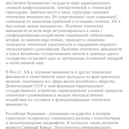
абсолютное большинство государств мира характеризуются
сложной конфессиональной, лингвистической и этнической
структурами. Заметное место в таких структурах занимают
этнические меньшинства. Их существование стало социальной,
глобальной по масштабам проблемой в истекшем столетии. XX в.
был назван «веком меньшинств». Изучение этнических
меньшинств во всем мире актуализировалось в связи с
унифицированным воздействием современной глобализации,
которая, по мнению ряда ученых, приводит к снижению
значимости этнической идентичности и сокращению мирового
этнокультурного разнообразия. Проблема этнических меньшинств
и поиск механизма сосуществования этносов в границах одного
государства составляют одно из центральных положений западной
и отечественной наук.
В 90-е гг. XX в. изучение меньшинств и других этнических
феноменов в отечественной науке проходило на фоне кризисных
явлений, охвативших все сферы жизни российского общества.
Дезинтеграция СССР и трансформация территориально-
государственного устройства спровоцировали усиление процессов
этнического размежевания и оказали непосредственное
воздействие на состояние и функционирование этнических
меньшинств.
Российская Федерация - уникальное государство, в котором
существуют исторически сложившиеся регионы с полиэтничным
и мультикультурным ландшафтом. В частности, таким регионом
является Северный Кавказ. Этноструктура северокавказских