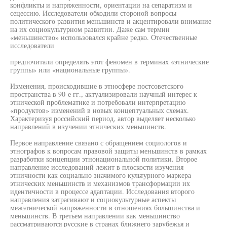
конфликты и напряженности, ориентации на сепаратизм и
сецессию. Исследователи обходили стороной вопросы
политического развития меньшинств и акцентировали внимание
на их социокультурном развитии. Даже сам термин
«меньшинство» использовался крайне редко. Отечественные
исследователи
предпочитали определять этот феномен в терминах «этнические
группы» или «национальные группы».
Изменения, происходившие в этносфере постсоветского
пространства в 90-е гг., актуализировали научный интерес к
этнической проблематике и потребовали интерпретацию
«продуктов» изменений в новых концептуальных схемах.
Характеризуя российский период, автор выделяет несколько
направлений в изучении этнических меньшинств.
Первое направление связано с обращением социологов и
этнографов к вопросам правовой защиты меньшинств в рамках
разработки концепции этнонациональной политики. Второе
направление исследований лежит в плоскости изучения
этничности как социально значимого культурного маркера
этнических меньшинств и механизмов трансформации их
идентичности в процессе адаптации. Исследования второго
направления затрагивают и социокультурные аспекты
межэтнической напряженности в отношениях большинства и
меньшинств. В третьем направлении как меньшинство
рассматриваются русские в странах ближнего зарубежья и