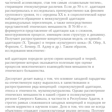
частичной ассимиляции, став тем самым «плавильным тиглем»,
стирающим этнокультурные различия. Если до 50-х гг. адаптация
рассматривалась и исследовалась преимущественно как феномен
группового уровня, то с середины XX в. в социологической науке
наблюдается обращение к межкультурной адаптации
индивидуальных переселенцев, а также непосредственно
представителей этнических меньшинств. В 70-80-е гг.
формируется представление об адаптации как о сложном,
многоуровневом процессе, имеющем свою структуру и динамику.
Получают распространение концептуальная модель «и-кривой»
адаптации (X. Триадис) и теория «культурного шока» (К. Обер, А.
Фэрнхем, С. Бочнер, П. Адлер и др.). Таким образом,
исследования межэтничес-
кой адаптации породили целую серию концепций и теорий,
рассмотрение которых оказывается полезным при оценке
процессов межэтнического взаимодействия меньшинств и
этнического большинства.
Диссертант делает вывод о том, что влияние западной парадигмы
на отечественную науку выразилось в заимствовании и
распространении ряда концепций: социокультурной адаптации,
этноса и этничности, мультикультурализма. Однако рассмотрение
этнических меньшинств в нашей стране и поликультурном
регионе Северного Кавказа, в частности в Республике Адыгея, в
строгих рамках сложившихся западных концепций и подходов не
совсем корректно в научном плане. Дело в том, что они не всегда
объективно отражают социокультурные реалии региона. Поэтому