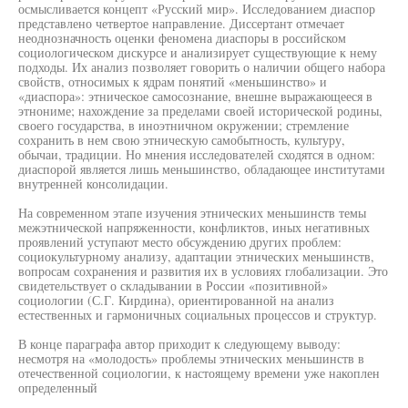
осмысливается концепт «Русский мир». Исследованием диаспор
представлено четвертое направление. Диссертант отмечает
неоднозначность оценки феномена диаспоры в российском
социологическом дискурсе и анализирует существующие к нему
подходы. Их анализ позволяет говорить о наличии общего набора
свойств, относимых к ядрам понятий «меньшинство» и
«диаспора»: этническое самосознание, внешне выражающееся в
этнониме; нахождение за пределами своей исторической родины,
своего государства, в иноэтничном окружении; стремление
сохранить в нем свою этническую самобытность, культуру,
обычаи, традиции. Но мнения исследователей сходятся в одном:
диаспорой является лишь меньшинство, обладающее институтами
внутренней консолидации.
На современном этапе изучения этнических меньшинств темы
межэтнической напряженности, конфликтов, иных негативных
проявлений уступают место обсуждению других проблем:
социокультурному анализу, адаптации этнических меньшинств,
вопросам сохранения и развития их в условиях глобализации. Это
свидетельствует о складывании в России «позитивной»
социологии (С.Г. Кирдина), ориентированной на анализ
естественных и гармоничных социальных процессов и структур.
В конце параграфа автор приходит к следующему выводу:
несмотря на «молодость» проблемы этнических меньшинств в
отечественной социологии, к настоящему времени уже накоплен
определенный