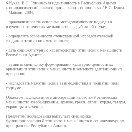
6 Куква, Е.С. Этническая идентичность в Республике Адыгея
(социологический анализ): дис.... канд. социол. наук / Е.С. Куква.
- Майкоп, 2004.
- проанализировать основные методологические подходы к
изучению этнических меньшинств в зарубежной науке;
- определить особенности отечественной исследовательской
традиции этнических меньшинств;
- дать социокультурную характеристику этнических меньшинств
Республики Адыгея;
- выявить специфику формирования культурно-ценностных
ориентации этнических меньшинств в контексте адаптационных
процессов;
- исследовать межэтнические взаимодействия в полиэтничном
социуме.
Объектом исследования в диссертации являются 8 этнических
меньшинств: азербайджанцы, армяне, греки, евреи, курды, татары,
украинцы и чеченцы.
Предметом исследования выступает специфика
функционирования 8 этнических меньшинств в социокультурном
пространстве Республики Адыгея.