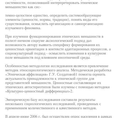
системности, позволивший интерпретировать этническое
меньшинство как сис-
темно-целостное единство, определить системообразующие
элементы (ценности, нормы, традиции), понять виды его
существования, осмыслить организацию и самоорганизацию
изучаемого феномена.
При изучении функционирования этнических меньшинств в
полиэт-ничном социуме аксиологический подход дал
возможность автору выявить специфику формирования их
ценностных ориентации в контексте адаптационных процессов, а
социокультурный подход - осмыслить изменения в культурном
поле меньшинств под влиянием иноэтничной среды.
Особенностью методологии исследования является привлечение
методик этносоциологического анализа. Методическая разработка
«Этническая аффилиация» Г.У. Солдатовой1 помогла оценить
актуальность принадлежности к этнической группе для
представителей меньшинств. Ценностные составляющие их
этнических автостереотипов были изучены с помощью методики
«Культурно-ценностный дифференциал»2.
Эмпирическую базу исследования составили результаты
нескольких социологических исследований, проведенных с
применением количественного и качественного методов.
В апреле-июне 2006 г. был осуществлен опрос населения в рамках