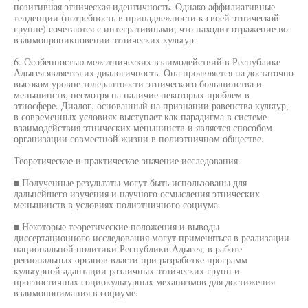
позитивная этническая идентичность. Однако аффилиативные
тенденции (потребность в принадлежности к своей этнической
группе) сочетаются с интегративными, что находит отражение во
взаимопроникновении этнических культур.
6. Особенностью межэтнических взаимодействий в Республике
Адыгея является их диалогичность. Она проявляется на достаточно
высоком уровне толерантности этнического большинства и
меньшинств, несмотря на наличие некоторых проблем в
этносфере. Диалог, основанный на признании равенства культур,
в современных условиях выступает как парадигма в системе
взаимодействия этнических меньшинств и является способом
организации совместной жизни в полиэтничном обществе.
Теоретическое и практическое значение исследования.
■ Полученные результаты могут быть использованы для
дальнейшего изучения и научного осмысления этнических
меньшинств в условиях полиэтничного социума.
■ Некоторые теоретические положения и выводы
диссертационного исследования могут применяться в реализации
национальной политики Республики Адыгея, в работе
региональных органов власти при разработке программ
культурной адаптации различных этнических групп и
прогностичных социокультурных механизмов для достижения
взаимопонимания в социуме.