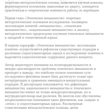
теоретико-методологические основы, выявляется научная новизна,
формулируются положения, выносимые на защиту, освещается
практическая и теоретическая значимость работы, ее апробация.
Первая глава «Этническое меньшинство: теоретико-
методологические основания исследования» посвящена
экспликации понятий «меньшинство», «этническое
меньшинство», «национальное меньшинство» и анализу
методологических предпосылок изучения этнических меньшинств
в западной и отечественной науках.
В первом параграфе «Этническое меньшинство: экспликация
понятия» осуществляется рефлексия существующих подходов в
различных социогуманитарных науках к исследуемому понятию и
выделяется социологическое содержание данного концепта.
Автор акцентирует внимание на полипарадигмальности и
междис-циплинарности проблемы этнических меньшинств и
приходит к выводу, что наиболее полное понимание сути
исследуемого феномена может быть достигнуто только при
интерпретации и сравнении имеющихся концептуальных
подходов. В диссертации показывается, что дефиниции
меньшинства, национального меньшинства и этнического
меньшинства имеют не только междисциплинарные, но и
внутридисциплинар-ные различия. Во многом они обусловлены
неоднозначностью понимания таких феноменов, как «нация» и
«этнос» в социогуманитарных науках. Рассматривая
существующие методологические подходы, автор