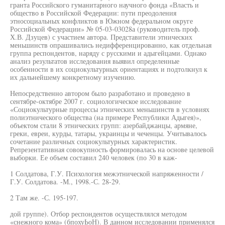
гранта Российского гуманитарного научного фонда «Власть и
общество в Российской Федерации: пути преодоления
этносоциальных конфликтов в Южном федеральном округе
Российской Федерации» № 05-03-03028а (руководитель проф.
Х.В. Дзуцев) с участием автора. Представители этнических
меньшинств опрашивались недифференцированно, как отдельная
группа респондентов, наряду с русскими и адыгейцами. Однако
анализ результатов исследования выявил определенные
особенности в их социокультурных ориентациях и подтолкнул к
их дальнейшему конкретному изучению.
Непосредственно автором было разработано и проведено в
сентябре-октябре 2007 г. социологическое исследование
«Социокультурные процессы этнических меньшинств в условиях
полиэтнического общества (на примере Республики Адыгея)»,
объектом стали 8 этнических групп: азербайджанцы, армяне,
греки, евреи, курды, татары, украинцы и чеченцы. Учитывалось
сочетание различных социокультурных характеристик.
Репрезентативная совокупность формировалась на основе целевой
выборки. Ее объем составил 240 человек (по 30 в каж-
1 Солдатова, Г.У. Психология межэтнической напряженности /
Г.У. Солдатова. -М., 1998.-С. 28-29.
2 Там же. -С. 195-197.
дой группе). Отбор респондентов осуществлялся методом
«снежного кома» (бпохуЬоН). В данном исследовании применялся