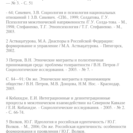
— № 3. - С. 51
- 64; Сикевич, З.В. Социология и психология национальных
отношений 1 З.В. Сикевич. -СПб., 1999; Солдатова, Г.У.
Психология межэтнической напряженности /Г.У. Солда-това. - М.,
1998; Стефаненко, Т.Г. Этнопсихология / Т.Г. Стефаненко. - М.,
2003.
2 Аствацатурова, М.А. Диаспоры в Российской Федерации:
формирование и управление / М.А. Аствацатурова. - Пятигорск,
2002.
3 Петров, В.Н. Этнические мигранты и полиэтничная
принимающая среда: проблемы толерантности / В.Н. Петров //
Социологические исследования. - 2003. - № 7. -
C. 84—91; Он же. Этнические мигранты в принимающем
обществе / В.Н. Петров, М.В. Донцова, Н.М. Нос. - Краснодар,
2005.
4 Кобахидзе, Е.И. Интеграционные и дезинтеграционные
процессы в межэтническом взаимодействии на Северном Кавказе
/ Е.И. Кобахидзе. - Социологические исследования. - 2005. - № 2.
- С. 66-74.
5 Волков, Ю.Г. Идеология и российская идентичность / Ю.Г.
Волков. - М., 2006; Он же. Российская идентичность: особенности
формирования и проявления / Ю.Г. Волков.