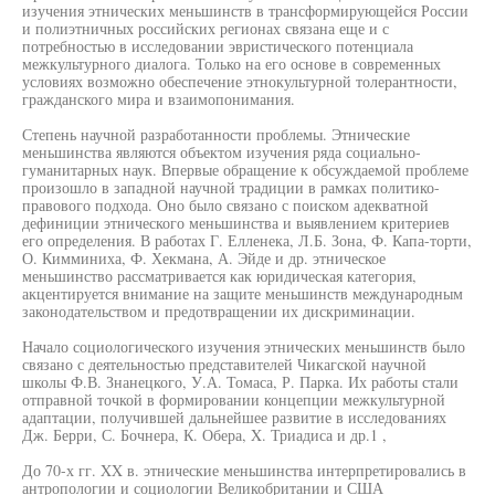
изучения этнических меньшинств в трансформирующейся России
и полиэтничных российских регионах связана еще и с
потребностью в исследовании эвристического потенциала
межкультурного диалога. Только на его основе в современных
условиях возможно обеспечение этнокультурной толерантности,
гражданского мира и взаимопонимания.
Степень научной разработанности проблемы. Этнические
меньшинства являются объектом изучения ряда социально-
гуманитарных наук. Впервые обращение к обсуждаемой проблеме
произошло в западной научной традиции в рамках политико-
правового подхода. Оно было связано с поиском адекватной
дефиниции этнического меньшинства и выявлением критериев
его определения. В работах Г. Елленека, Л.Б. Зона, Ф. Капа-торти,
О. Кимминиха, Ф. Хекмана, А. Эйде и др. этническое
меньшинство рассматривается как юридическая категория,
акцентируется внимание на защите меньшинств международным
законодательством и предотвращении их дискриминации.
Начало социологического изучения этнических меньшинств было
связано с деятельностью представителей Чикагской научной
школы Ф.В. Знанецкого, У.А. Томаса, Р. Парка. Их работы стали
отправной точкой в формировании концепции межкультурной
адаптации, получившей дальнейшее развитие в исследованиях
Дж. Берри, С. Бочнера, К. Обера, X. Триадиса и др.1 ,
До 70-х гг. XX в. этнические меньшинства интерпретировались в
антропологии и социологии Великобритании и США