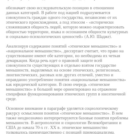
обозначает свою исследовательскую позицию в отношении
данных категорий. В работе под нацией подразумевается
совокупность граждан одного государства, независимо от их
этнического происхождения, а под этносом - «исторически
сложившаяся общность людей, которую можно охарактеризовать
общностью территории, языка и осознанием общности культурных
и социально-психологических ценностей» (А.Ю. Шадже).
Анализируя содержание понятий «этническое меньшинство» и
«национальное меньшинство», диссертант считает, что право на
существование имеют обе категории, но необходима их четкая
демаркация. Когда речь идет о правовой защите всей
совокупности существующих в отдельно взятом государстве
меньшинств, выделяемых на основе этнических, религиозных,
лингвистических, расовых или других отличий, уместно и
оправданно употребление понятия «национальные меньшинства»
как юридической категории. В свою очередь «этническое
меньшинство» в большей мере ориентировано на отражение
специфики функционирования этнических групп в иноэтничной
среде.
Основное внимание в параграфе уделяется социологическому
ракурсу осмысления понятия «этническое меньшинство». В нем
также неоднозначно интерпретируются базовые понятия проблемы
меньшинств. В антропологии и социологии Великобритании и
США до начала 70-х гг. XX в. этническое меньшинство
толковалось преимущественно с позиций примордиализма.