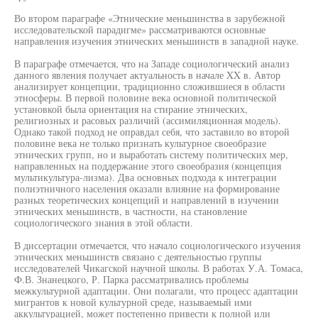
Во втором параграфе «Этнические меньшинства в зарубежной
исследовательской парадигме» рассматриваются основные
направления изучения этнических меньшинств в западной науке.
В параграфе отмечается, что на Западе социологический анализ
данного явления получает актуальность в начале XX в. Автор
анализирует концепции, традиционно сложившиеся в области
этносферы. В первой половине века основной политической
установкой была ориентация на стирание этнических,
религиозных и расовых различий (ассимиляционная модель).
Однако такой подход не оправдал себя, что заставило во второй
половине века не только признать культурное своеобразие
этнических групп, но и выработать систему политических мер,
направленных на поддержание этого своеобразия (концепция
мультикультура-лизма). Два основных подхода к интеграции
полиэтничного населения оказали влияние на формирование
разных теоретических концепций и направлений в изучении
этнических меньшинств, в частности, на становление
социологического знания в этой области.
В диссертации отмечается, что начало социологического изучения
этнических меньшинств связано с деятельностью группы
исследователей Чикагской научной школы. В работах У.А. Томаса,
Ф.В. Знанецкого, Р. Парка рассматривались проблемы
межкультурной адаптации. Они полагали, что процесс адаптации
мигрантов к новой культурной среде, называемый ими
аккультурацией, может постепенно привести к полной или