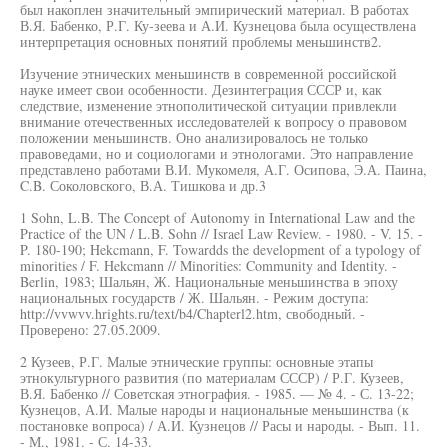
был накоплен значительный эмпирический материал. В работах
В.Я. Бабенко, Р.Г. Ку-зеева и А.И. Кузнецова была осуществлена
интерпретация основных понятий проблемы меньшинств2.
Изучение этнических меньшинств в современной российской
науке имеет свои особенности. Дезинтеграция СССР и, как
следствие, изменение этнополитической ситуации привлекли
внимание отечественных исследователей к вопросу о правовом
положении меньшинств. Оно анализировалось не только
правоведами, но и социологами и этнологами. Это направление
представлено работами В.И. Мукомеля, А.Г. Осипова, Э.А. Паина,
C.B. Соколовского, В.А. Тишкова и др.3
1 Sohn, L.B. The Concept of Autonomy in International Law and the
Practice of the UN / L.B. Sohn // Israel Law Review. - 1980. - V. 15. -
P. 180-190; Hekcmann, F. Towardds the development of a typology of
minorities / F. Hekcmann // Minorities: Community and Identity. -
Berlin, 1983; Шальян, Ж. Национальные меньшинства в эпоху
национальных государств / Ж. Шальян. - Режим доступа:
http://vvwvv.hrights.ru/text/b4/Chapterl2.htm, свободный. -
Проверено: 27.05.2009.
2 Кузеев, Р.Г. Малые этнические группы: основные этапы
этнокультурного развития (по материалам СССР) / Р.Г. Кузеев,
В.Я. Бабенко // Советская этнография. - 1985. — № 4. - С. 13-22;
Кузнецов, А.И. Малые народы и национальные меньшинства (к
постановке вопроса) / А.И. Кузнецов // Расы и народы. - Вып. 11.
- М., 1981. - С. 14-33.