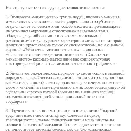
На защиту выносятся следующие основные положения:
1. Этническое меньшинство - группа людей, численно меньшая,
чем остальная часть населения государства или его субъекта,
отделенная от основного этнического массива и проживающая в
иноэтничном окружении относительно длительное время,
обладающая устойчивыми этническими, языковыми,
религиозными и культурными характеристиками, члены которой
идентифицируют себя не только со своим этносом, но и с данной
группой. «Этническое меньшинство» и «национальное
меньшинство» - не тождественные понятия. «Этническое
меньшинство» рассматривается нами как социокультурная
категория, а «национальное меньшинство» - как юридическая.
2. Анализ методологических подходов, существующих в западной
парадигме, способствовал осмыслению этнического меньшинства
как многогранного феномена, проявляющегося через множество
форм и явлений, а также признанию его актором социокультурной
адаптации, характер которой (ассимиляция или интеграция)
определяется концепцией этнонациональной политики
государства.
3. Изучение этнических меньшинств в отечественной научной
традиции имеет свою специфику. Советский период
характеризуется началом концептуализации меньшинства на
основе политической идеологии и примордиального понимания
этничности и этнических феноменов, однако комплексные