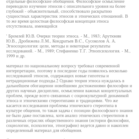
отдельные философские обобщения. Философское осмысление
переводило изучение этносов с описательного уровня на более
глубокий - объяснительный, способствовало раскрытию
сущностных характеристик этносов и этнических отношений. В
то же время целостная философская концепция этноса
отсутствовала, имеющийся
' Бромлей Ю.В. Очерки теории этноса. - М., 1983; Арутюнян
Ю.В., Дробижева Л.М., Кондратьев B.C., Сусоколов А. А.
Эгносоциология: цели, методы и некоторые результаты
исследований. - М., 1989; Стефаненко Т.Г. Этнопсихология. - М.,
1999 и др.
материал по национальному вопросу требовал современной
интерпретации, поэтому в последние годы появилось несколько
исследований этносов, содержащих новые гипотезы и
нетрадиционные подходы.2 Однако теория этноса нуждалась в
дальнейшем обогащении новейшими достижениями философии и
других научных дисциплин, осмыслении важных концептуальных
проблем, прежде всего связанных с социокультурной динамикой
этноса и этническими стереотипами и традициями. Что же
касается исследования проблемы этнического стереотипа в
культуре общения, то такая задача с позиции философского знания
не было даже поставлена, хотя анализ этнических стереотипов в
различных отраслях общественного знания (истории философии,
социологии, психологии, этнографии) ведется давно и накоплен
определенный материал для обобщения.