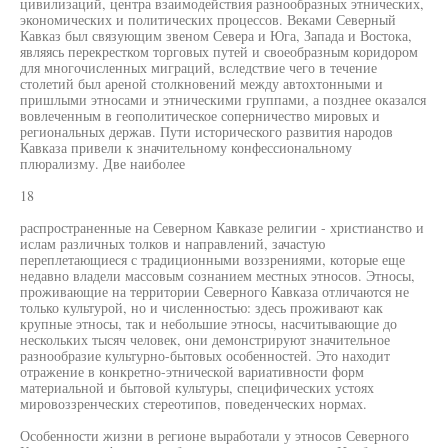
цивилизаций, центра взаимодействия разнообразных этнических,
экономических и политических процессов. Веками Северный
Кавказ был связующим звеном Севера и Юга, Запада и Востока,
являясь перекрестком торговых путей и своеобразным коридором
для многочисленных миграций, вследствие чего в течение
столетий был ареной столкновений между автохтонными и
пришлыми этносами и этническими группами, а позднее оказался
вовлеченным в геополитическое соперничество мировых и
региональных держав. Пути исторического развития народов
Кавказа привели к значительному конфессиональному
плюрализму. Две наиболее
18
распространенные на Северном Кавказе религии - христианство и
ислам различных толков и направлений, зачастую
переплетающиеся с традиционными воззрениями, которые еще
недавно владели массовым сознанием местных этносов. Этносы,
проживающие на территории Северного Кавказа отличаются не
только культурой, но и численностью: здесь проживают как
крупные этносы, так и небольшие этносы, насчитывающие до
нескольких тысяч человек, они демонстрируют значительное
разнообразие культурно-бытовых особенностей. Это находит
отражение в конкретно-этнической вариативности форм
материальной и бытовой культуры, специфических устоях
мировоззренческих стереотипов, поведенческих нормах.
Особенности жизни в регионе выработали у этносов Северного