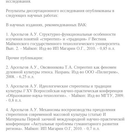
исследования.
Результаты диссертационного исследования опубликованы в
следующих научных работах:
В научных изданиях, рекомендованных ВАК:
1. Арсельгов А.У. Структурно-функциональные особенности
изучения понятий «стереотип» и «традиция» // Вестник
Майкопского государственного технологического университета.
Вып. 2. - Майкоп: Изд-во ИП Магарин О.Г., 2010. - 0,85 п.л.
Прочие публикации:
2. Арсельгов А.У., Овсянникова Т.А. Стереотип как феномен
духовной культуры этноса. Назрань: Изд-во ООО «Пилигрим»,
2008. - 6,25 п.л.
3. Арсельгов А.У. Идеологические стереотипы и традиции
культуры // XV Всероссийская научно-практическая конференция
«Образование-наука-технологии». - Майкоп: Изд-во МГТУ, 2009.
- 0,8 п.л.
4. Арсельгов А.У. Механизмы воспроизводства преодоления
стереотипов современной массовой культуры (статья) И
Материалы Первой заочной международной научно-практической
конференции «Актуальные проблемы гуманитарного развития
региона». Майкоп: ИП Магарин О.Г, 2010. - 0,7 п.л.