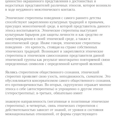
ценностно окрашенного представления о достоинствах и
недостатках представителей различных этносов, которое возникло
в ходе неудачного межэтнического контакта.
Этнические стереотипы поведения с самого раннего детства
способствуют закреплению культурных традиций и привычек,
присущих моноэтничной среде, в которой представитель данного
этноса воспитывается. Этнические стереотипы выступают
культурным барьером для защиты личности и как средство ее
самоутверждения в своей этнической среде, а также в
иноэтнической среде. Иначе говоря, этнические стереотипы
поведения - это крепость, стоящая на страже собственных
этнических традиций. Возникают и закрепляются этнические
стереотипы в этническом самосознании представителя данной
этнической группы как результат многократно повторяемой связи
определенных символов с определенной категорией явлений.
Являясь стереотипом общественного сознания, этнический
стереотип проявляет свою узость, неподвижность, схематизм. Это
обусловливается консерватизмом самого общественного сознания,
его противоречивостью. Во-вторых, скрупулезно отражает мнение
этноса о себе (автостереотипы) и упрощенно о другом этносе
(гетеростреотипы); в-третьих, обязательно имеет
знаковую направленность (негативные и позитивные этнические
стереотипы); в-четвертых, связь этнических стереотипов с
действительностью зависит от знаний, от уровня и состояния
межнациональных отношений, от формы существующего