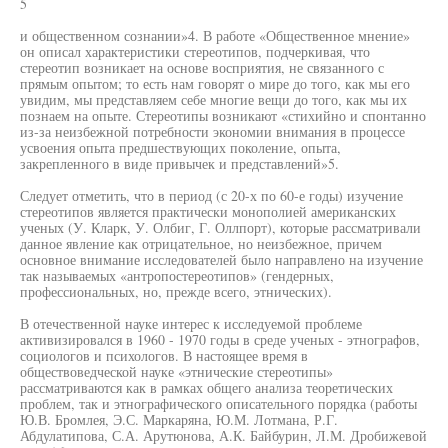
5
и общественном сознании»4. В работе «Общественное мнение»
он описал характеристики стереотипов, подчеркивая, что
стереотип возникает на основе восприятия, не связанного с
прямым опытом; то есть нам говорят о мире до того, как мы его
увидим, мы представляем себе многие вещи до того, как мы их
познаем на опыте. Стереотипы возникают «стихийно и спонтанно
из-за неизбежной потребности экономии внимания в процессе
усвоения опыта предшествующих поколение, опыта,
закрепленного в виде привычек и представлений»5.
Следует отметить, что в период (с 20-х по 60-е годы) изучение
стереотипов является практически монополией американских
ученых (У. Кларк, У. Олбиг, Г. Оллпорт), которые рассматривали
данное явление как отрицательное, но неизбежное, причем
основное внимание исследователей было направлено на изучение
так называемых «антропостереотипов» (гендерных,
профессиональных, но, прежде всего, этнических).
В отечественной науке интерес к исследуемой проблеме
активизировался в 1960 - 1970 годы в среде ученых - этнографов,
социологов и психологов. В настоящее время в
обществоведческой науке «этнические стереотипы»
рассматриваются как в рамках общего анализа теоретических
проблем, так и этнографического описательного порядка (работы
Ю.В. Бромлея, Э.С. Маркаряна, Ю.М. Лотмана, Р.Г.
Абдулатипова, С.А. Арутюнова, А.К. Байбурин, Л.М. Дробижевой