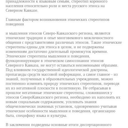
принадлежности к языковым семьям, стереотип коренного
населения относительно роли и места русского этноса на
Северном Кавказе.
Главным фактором возникновения этнических стереотипов
поведения
и мышления этносов Северо-Кавказского региона, являются
этнические традиции и опыт многовекового межличностного
общения с представителями различных этносов. Такие этнические
стереотипы едины для этноса в целом, и не подвержены
изменениям достаточно длительный промежуток времени.
Этнические стереотипы мышления и поведения,
функционирующие в этническом самосознании этносов
Северного Кавказа, не могут оставаться неизменными образами.
Под влиянием государственной идеологической доктрины,
пропаганды средств массовой информации, а самое главное - из
знаний, полученных в образовательных учреждениях, можно
постепенно изменять природу этнических стереотипов, переводя
их из негативной плоскости в позитивную. Не отбрасывая в
прошлое негативные этнические стереотипы, сложившиеся у
этносов СевероКавказского региона, необходимо их наполнять их
новым социальным содержанием, усиливать знания
общечеловечески значимых установок, одновременно учитывая
этнические особенности мышления и поведения, организацию
быта, специфику языка и культуры.
В заключении подведены основные итоги диссертационного