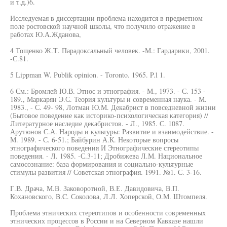
и т.д.)6.
Исследуемая в диссертации проблема находится в предметном
поле ростовской научной школы, что получило отражение в
работах Ю.А.Жданова,
4 Тощенко Ж.Т. Парадоксальный человек. -М.: Гардарики, 2001.
-С.81.
5 Lippman W. Publik opinion. - Toronto. 1965. P.l 1.
6 См.: Бромлей Ю.В. Этнос и этнография. - М., 1973. - С. 153 -
189., Маркарян Э.С. Теория культуры и современная наука. - М.
1983., - С. 49- 98, Лотман Ю.М. Декабрист в повседневной жизни
(Бытовое поведение как историко-психологическая категория) //
Литературное наследие декабристов. - Л., 1985. С. 1087.
Арутюнов С.А. Народы и культуры: Развитие и взаимодействие. -
М. 1989. - С. 6-51.; Байбурин А.К. Некоторые вопросы
этнографического поведения И Этнографические стереотипы
поведения. - Л. 1985. -С.3-11; Дробижева Л.М. Национальное
самосознание: база формирования и социально-культурные
стимулы развития // Советская этнография. 1991. №1. С. 3-16.
Г.В. Драча, М.В. Заковоротной, В.Е. Давидовича, В.П.
Кохановского, B.C. Соколова, Л.Л. Хоперской, О.М. Штомпеля.
Проблема этнических стереотипов и особенности современных
этнических процессов в России и на Северном Кавказе нашли