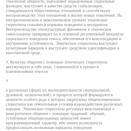
этнической общности, выполняют определенные социальные
функции: выступают в качестве средств стабилизации,
утвердившихся общественных отношений и способствуют
воспроизводству этих отношений в жизни новых поколений. На
внутриэтническом и межэтническом уровнях этнические
стереотипы становятся нормами поведения и восприятия.
Воспроизводство этнокультурных феноменов в этническом
самосознании превращает их в основной регулятивный механизм
социального поведения этноса, обеспечивая его консолидацию и
внутреннюю устойчивость. Этнические стереотипы выступают
культурным барьером и выступают средством идентификации в
иноэтничной среде.
3. Культура общения с помощью этнических стереотипов
аккумулирует в себе опыт, сложившийся в процессе
взаимовлияния этносов
9
в различных сферах их жизнедеятельности (материальной,
духовной, политической), в процессе которой формируются
ценности особого рода в которых закреплены общечеловеческие
стереотипы как обязательные условия взаимодействия различных
народов. Этнические стереотипы регулируя межэтническое и
межгрупповое общение с помощью традиций, обычаев,
устойчивых общепризнанных ценностей имеют
программирующий характер, ибо имеют возможность
предвосхищать возможные варианты поведения.