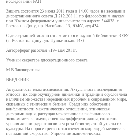
исследований РАН
Защита состоится 23 июня 2011 года в 14.00 часов на заседании
диссертационного совета Д 212.208.11 по философским наукам
при Южном федеральном университете по адресу: 344038, г.
Ростов-на-Дону, пр. Нагибина, 13, ЮФУ, ауд.434
С диссертацией можно ознакомиться в научной библиотеке ЮФУ
(г. Ростов-на-Дону, ул. Пушкинская, 148)
Автореферат разослан «19» мая 2011г.
Ученый секретарь диссертационного совета
М.В.Заковоротная
ВВЕДЕНИЕ
Актуальность темы исследования. Актуальность исследования
этносов, их социокультурной динамики и традиций обусловлена
наличием множества нерешенных проблем в современном мире,
связанных с этническим бытием. Среди них обострение
конфликтности межэтнических отношений, этническая
дискриминация, растущая межрегиональная финансово -
экономическая, имущественная дифференциация, снижение
уровня жизни ряда этносов и угроза безвозвратной утраты их
культуры. На пороге третьего тысячелетия мир людей меняется с
невиданной скоростью. Упрочение экономических,