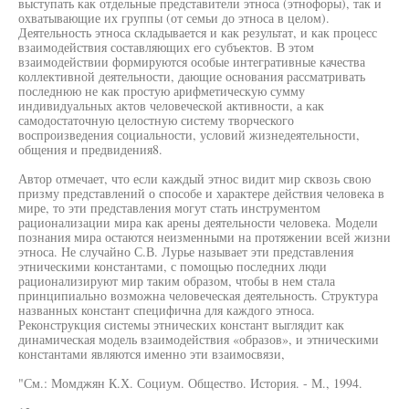
выступать как отдельные представители этноса (этнофоры), так и
охватывающие их группы (от семьи до этноса в целом).
Деятельность этноса складывается и как результат, и как процесс
взаимодействия составляющих его субъектов. В этом
взаимодействии формируются особые интегративные качества
коллективной деятельности, дающие основания рассматривать
последнюю не как простую арифметическую сумму
индивидуальных актов человеческой активности, а как
самодостаточную целостную систему творческого
воспроизведения социальности, условий жизнедеятельности,
общения и предвидения8.
Автор отмечает, что если каждый этнос видит мир сквозь свою
призму представлений о способе и характере действия человека в
мире, то эти представления могут стать инструментом
рационализации мира как арены деятельности человека. Модели
познания мира остаются неизменными на протяжении всей жизни
этноса. Не случайно С.В. Лурье называет эти представления
этническими константами, с помощью последних люди
рационализируют мир таким образом, чтобы в нем стала
принципиально возможна человеческая деятельность. Структура
названных констант специфична для каждого этноса.
Реконструкция системы этнических констант выглядит как
динамическая модель взаимодействия «образов», и этническими
константами являются именно эти взаимосвязи,
"См.: Момджян К.Х. Социум. Общество. История. - М., 1994.