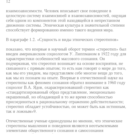
12
взаимозависимости. Человек вписывает свое поведение в
целостную систему взаимосвязей и взаимозависимостей, ощущая
себя одним из компонентов этой находящейся в непрестанном
движении системы. Этническая культура в значительной степени
способствует формированию именно такого видения мира.
В параграфе 1.2. «Сущность и виды этнических стереотипов»
показано, что впервые в научный оборот термин «стереотип» был
введен американским социологом У. Липпманом в 1922 году для
характеристики особенностей массового сознания. Он
подчеркивая, что стереотип возникает на основе восприятия, не
связанного с прямым опытом; то есть нам говорят о мире до того,
как мы его увидим, мы представляем себе многие вещи до того,
как мы их познаем на опыте. Впервые в отечественной науке на
стереотипы как феномен сознания обратил внимание в 1960 году
социолог В.А. Ядов, охарактеризовавший стереотип как
«стандартизированный образ представление, эмоционально
окрашенный, но обладающий в то же время способностью
присоединиться к рациональному отражению действительности;
стереотип обладает устойчивостью, он может быть как истинным,
так и ложным»9.
Отечественные ученые единодушны во мнении, что этнические
стереотипы мышления и поведения являются неотъемлемыми
элементами общественного сознания и самосознания