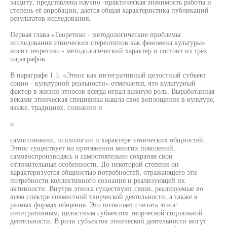
защиту, представлена научно -практическая значимость работы и
степень её апробации, дается общая характеристика публикаций
результатов исследования.
Первая глава «Теоретико - методологические проблемы
исследования этнических стереотипов как феномена культуры»
носит теоретико - методологический характер и состоит из трёх
параграфов.
В параграфе 1.1. «Этнос как интегративный целостный субъект
социо - культурной реальности» отмечается, что культурный
фактор в жизни этносов всегда играл важную роль. Выработанная
веками этническая специфика нашла свое воплощение в культуре,
языке, традициях, сознании и
и
самосознании, психологии и характере этнических общностей.
Этнос существует на протяжении многих поколений,
самовоспроизводясь и самостоятельно сохраняя свои
отличительные особенности. До некоторой степени он
характеризуется общностью потребностей, отражающего эти
потребности коллективного сознания и реализующей их
активности. Внутри этноса существуют связи, реализуемые во
всем спектре совместной творческой деятельности, а также в
разных формах общения. Это позволяет считать этнос
интегративным, целостным субъектом творческой социальной
деятельности. В роли субъектов этнической деятельности могут