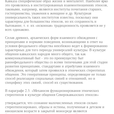
Кавказа специфические образ жизни и менталитет. Наиболее ярко
это проявлялось в институированных взаимоотношениях этносов,
таковыми, например, являются институты почитания старших,
гостеприимства, уважения к женщине и др. Культурная
универсальность таких институтов известна, поскольку они
характерны для большинства этносов, но их сохранность и
бытование, т. е. их «исконная» традиционность проявляется не у
всех одинаково.
Сплав древних, архаических форм взаимного обхождения с
принципами и нормами поведения, возникающими в ответ на
условия феодального общества неизбежно ведет к формированию
характерных для того периода универсалий культуры. В культуре
общения кавказских народов много общего, так как
коммуникативный быт - это по преимуществу быт
раннефеодального общества со всеми типичными для этой стадии
развития принципами, стандартами и атрибутами взаимного
обхождения, который затем проявился в этнических стереотипах
общения. Это генеративные принципы, определяющие не только
способ реализации социальных связей и отношений, но и
специфику этих связей, способ их существования.
В параграфе 2.3. «Механизм функционирования этнических
стереотипов в культуре общения Северокавказских этносов»
утверждается, что сознание малочисленных этносов сильно
стереотипизировано, образы и истины, полученные в детском и
юношеском возрасте в закрытой моносреде являются