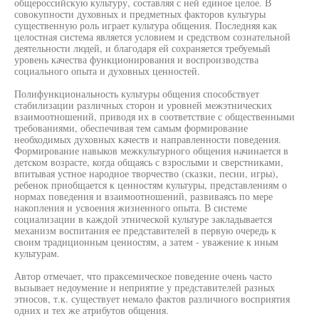
общероссийскую культуру, составляя с ней единое целое. В
совокупности духовных и предметных факторов культуры
существенную роль играет культура общения. Последняя как
целостная система является условием и средством сознательной
деятельности людей, и благодаря ей сохраняется требуемый
уровень качества функционирования и воспроизводства
социального опыта и духовных ценностей.
Полифункциональность культуры общения способствует
стабилизации различных сторон и уровней межэтнических
взаимоотношений, приводя их в соответствие с общественными
требованиями, обеспечивая тем самым формирование
необходимых духовных качеств и направленности поведения.
Формирование навыков межкультурного общения начинается в
детском возрасте, когда общаясь с взрослыми и сверстниками,
впитывая устное народное творчество (сказки, песни, игры),
ребенок приобщается к ценностям культуры, представлениям о
нормах поведения и взаимоотношений, развиваясь по мере
накопления и усвоения жизненного опыта. В системе
социализации в каждой этнической культуре закладывается
механизм воспитания ее представителей в первую очередь к
своим традиционным ценностям, а затем - уважение к иным
культурам.
Автор отмечает, что праксемическое поведение очень часто
вызывает недоумение и неприятие у представителей разных
этносов, т.к. существует немало фактов различного восприятия
одних и тех же атрибутов общения.