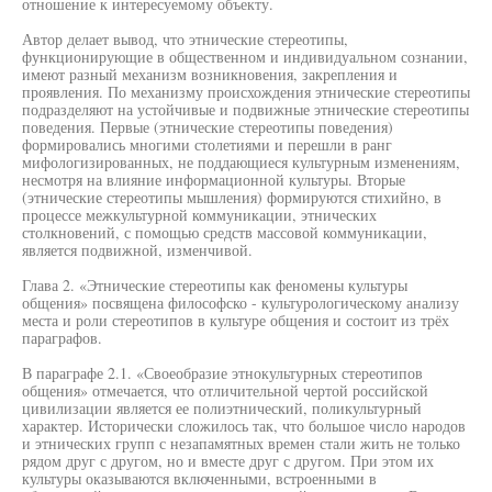
отношение к интересуемому объекту.
Автор делает вывод, что этнические стереотипы,
функционирующие в общественном и индивидуальном сознании,
имеют разный механизм возникновения, закрепления и
проявления. По механизму происхождения этнические стереотипы
подразделяют на устойчивые и подвижные этнические стереотипы
поведения. Первые (этнические стереотипы поведения)
формировались многими столетиями и перешли в ранг
мифологизированных, не поддающиеся культурным изменениям,
несмотря на влияние информационной культуры. Вторые
(этнические стереотипы мышления) формируются стихийно, в
процессе межкультурной коммуникации, этнических
столкновений, с помощью средств массовой коммуникации,
является подвижной, изменчивой.
Глава 2. «Этнические стереотипы как феномены культуры
общения» посвящена философско - культурологическому анализу
места и роли стереотипов в культуре общения и состоит из трёх
параграфов.
В параграфе 2.1. «Своеобразие этнокультурных стереотипов
общения» отмечается, что отличительной чертой российской
цивилизации является ее полиэтнический, поликультурный
характер. Исторически сложилось так, что большое число народов
и этнических групп с незапамятных времен стали жить не только
рядом друг с другом, но и вместе друг с другом. При этом их
культуры оказываются включенными, встроенными в