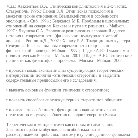
7См.: Авксентьев В.А. Этническая конфликтология в 2-х частях.
Ставрополь. 1996.; Панеш Э.Х. Этническая психология и
межэтнические отношения. Взаимодействия и особенности
эволюции. - Спб. 1996.; Беджанов М.Б. Проблемы национальных
отношений на северном Кавказе и пути их решения. - Майкоп.
1997.; Ляушева С.А. Эволюция религиозных верований адыгов:
история и современность (философско -культурологический
анализ). - Ростов-н/Д., 2002.; Ханаху Р.А. Традиционная культура
Северного Кавказа: вызовы современности (социально -
философский анализ). - Майкоп. 1997.; Шадже А.Ю. Гуманизм и
полиэтническая Россия. - Майкоп, 2001.; Шадже А.Ю. Этнические
ценности как философская проблема. -Москва - Майкоп, 2005.
• провести комплексный анализ существующих теоретических
интерпретаций понятия «этнический стереотип» и выделить
содержательные предпосылки его исследования;
• выявить основные функции этнических стереотипов;
• показать своеобразие этнокультурных стереотипов общения;
• исследовать особенности функционирования этнических
стереотипов в культуре общения народов Северного Кавказа.
Теоретическая и методологическая основы исследования.
Значимость работы обусловлена особой важностью
рассматриваемой проблемы, поэтому изучение данного феномена