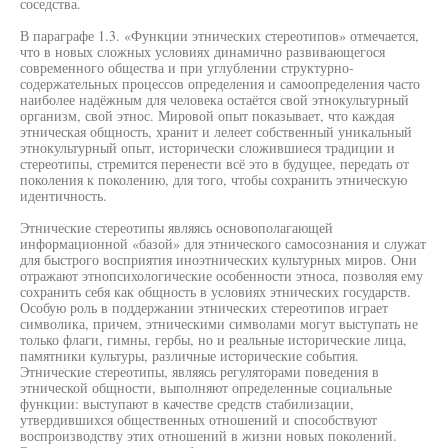
соседства.
В параграфе 1.3. «Функции этнических стереотипов» отмечается,
что в новых сложных условиях динамично развивающегося
современного общества и при углублении структурно-
содержательных процессов определения и самоопределения часто
наиболее надёжным для человека остаётся свой этнокультурный
организм, свой этнос. Мировой опыт показывает, что каждая
этническая общность, хранит и лелеет собственный уникальный
этнокультурный опыт, исторически сложившиеся традиции и
стереотипы, стремится перенести всё это в будущее, передать от
поколения к поколению, для того, чтобы сохранить этническую
идентичность.
Этнические стереотипы являясь основополагающей
информационной «базой» для этнического самосознания и служат
для быстрого восприятия иноэтнических культурных миров. Они
отражают этнопсихологические особенности этноса, позволяя ему
сохранить себя как общность в условиях этнических государств.
Особую роль в поддержании этнических стереотипов играет
символика, причем, этническими символами могут выступать не
только флаги, гимны, гербы, но и реальные исторические лица,
памятники культуры, различные исторические события.
Этнические стереотипы, являясь регуляторами поведения в
этнической общности, выполняют определенные социальные
функции: выступают в качестве средств стабилизации,
утвердившихся общественных отношений и способствуют
воспроизводству этих отношений в жизни новых поколений.