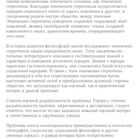
такими компонентами этнического сознания, как этнические
стереотипы. Благодаря этническим стереотипам осуществляется
передача социального опыта от одного поколения к другому, в
синхронном разрезе внутри общества, между этносами.
Этнические стереотипы поведения сохраняют социальный опыт
поколений, являясь своеобразной «памятью» этноса, кладовой
накопленного опыта, хранителем времени, упорядочивающего
этот опыт.
В истории развития философской мысли исследование этнических
стереотипов заняло определённую нишу. Тому свидетельство -
попытки литературного описания и систематизации знаний о
характерах и поведении различных народов. Знания о народах
тщательно систематизировались, они становились базой искусства
управления народами. В связи с этим этнические стереотипы
аккумулируя в себе все существующие противоречия бытия,
выступают активной силой в преобразовании духовной стороны
общества, что актуализирует как научный, так и практический
интерес к данной проблеме.
Степень научной разработанности проблемы. Говоря о степени
разработанности проблем, затрагиваемых в диссертации, следует
отметить, что многие из них вызывали немалый научный интерес
у отечественных и зарубежных ученых.
Проблемы этноса анализировались преимущественно в этнологии,
этнографии, социологии, социальной философии и других
смежных науках1, в рамках которых были осуществлены