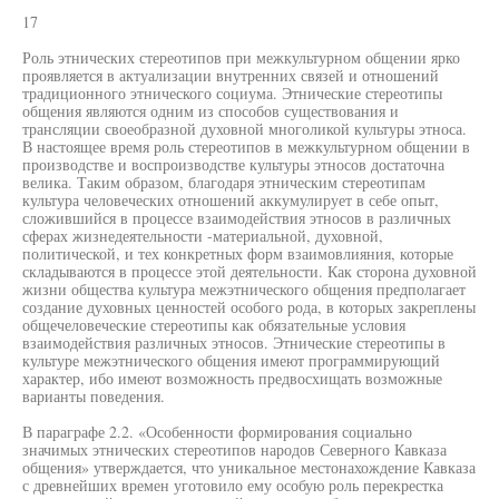
17
Роль этнических стереотипов при межкультурном общении ярко
проявляется в актуализации внутренних связей и отношений
традиционного этнического социума. Этнические стереотипы
общения являются одним из способов существования и
трансляции своеобразной духовной многоликой культуры этноса.
В настоящее время роль стереотипов в межкультурном общении в
производстве и воспроизводстве культуры этносов достаточна
велика. Таким образом, благодаря этническим стереотипам
культура человеческих отношений аккумулирует в себе опыт,
сложившийся в процессе взаимодействия этносов в различных
сферах жизнедеятельности -материальной, духовной,
политической, и тех конкретных форм взаимовлияния, которые
складываются в процессе этой деятельности. Как сторона духовной
жизни общества культура межэтнического общения предполагает
создание духовных ценностей особого рода, в которых закреплены
общечеловеческие стереотипы как обязательные условия
взаимодействия различных этносов. Этнические стереотипы в
культуре межэтнического общения имеют программирующий
характер, ибо имеют возможность предвосхищать возможные
варианты поведения.
В параграфе 2.2. «Особенности формирования социально
значимых этнических стереотипов народов Северного Кавказа
общения» утверждается, что уникальное местонахождение Кавказа
с древнейших времен уготовило ему особую роль перекрестка