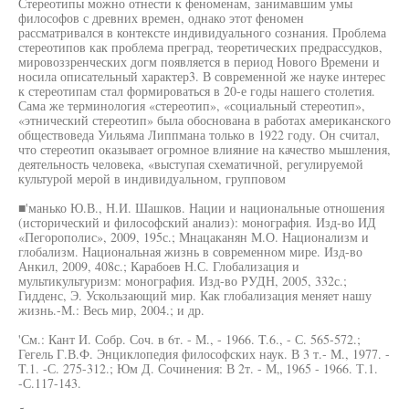
Стереотипы можно отнести к феноменам, занимавшим умы
философов с древних времен, однако этот феномен
рассматривался в контексте индивидуального сознания. Проблема
стереотипов как проблема преград, теоретических предрассудков,
мировоззренческих догм появляется в период Нового Времени и
носила описательный характер3. В современной же науке интерес
к стереотипам стал формироваться в 20-е годы нашего столетия.
Сама же терминология «стереотип», «социальный стереотип»,
«этнический стереотип» была обоснована в работах американского
обществоведа Уильяма Липпмана только в 1922 году. Он считал,
что стереотип оказывает огромное влияние на качество мышления,
деятельность человека, «выступая схематичной, регулируемой
культурой мерой в индивидуальном, групповом
■'манько Ю.В., Н.И. Шашков. Нации и национальные отношения
(исторический и философский анализ): монография. Изд-во ИД
«Пегорополис», 2009, 195с.; Мнацаканян М.О. Национализм и
глобализм. Национальная жизнь в современном мире. Изд-во
Анкил, 2009, 408с.; Карабоев Н.С. Глобализация и
мультикультуризм: монография. Изд-во РУДН, 2005, 332с.;
Гидденс, Э. Ускользающий мир. Как глобализация меняет нашу
жизнь.-М.: Весь мир, 2004.; и др.
'См.: Кант И. Собр. Соч. в 6т. - М., - 1966. T.6., - С. 565-572.;
Гегель Г.В.Ф. Энциклопедия философских наук. В 3 т.- М., 1977. -
T.1. -С. 275-312.; Юм Д. Сочинения: В 2т. - М„ 1965 - 1966. Т.1.
-С.117-143.