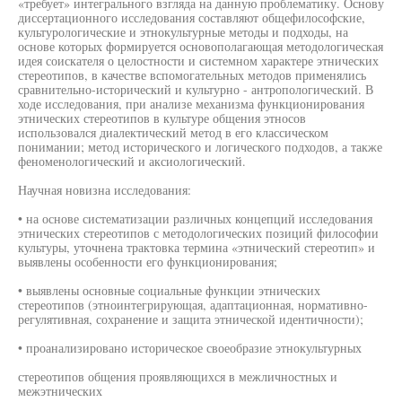
«требует» интегрального взгляда на данную проблематику. Основу
диссертационного исследования составляют общефилософские,
культурологические и этнокультурные методы и подходы, на
основе которых формируется основополагающая методологическая
идея соискателя о целостности и системном характере этнических
стереотипов, в качестве вспомогательных методов применялись
сравнительно-исторический и культурно - антропологический. В
ходе исследования, при анализе механизма функционирования
этнических стереотипов в культуре общения этносов
использовался диалектический метод в его классическом
понимании; метод исторического и логического подходов, а также
феноменологический и аксиологический.
Научная новизна исследования:
• на основе систематизации различных концепций исследования
этнических стереотипов с методологических позиций философии
культуры, уточнена трактовка термина «этнический стереотип» и
выявлены особенности его функционирования;
• выявлены основные социальные функции этнических
стереотипов (этноинтегрирующая, адаптационная, нормативно-
регулятивная, сохранение и защита этнической идентичности);
• проанализировано историческое своеобразие этнокультурных
стереотипов общения проявляющихся в межличностных и
межэтнических