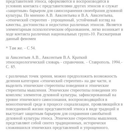
представителей этноса, оформляются и воспроизводятся в
условиях контакта с представителями других этносов и служат
«защитным» барьером для самосохранения своеобразия духовной
культуры. По мнению А.В. Авксентьева и В.А. Авксентьева,
«этнический стереотип - упрощенный, устойчивый взгляд на
качества, достоинства и недостатки различных этносов. Является
элементарным психологическим образованием, легко возникает в
ходе контакта различных национальных групп»10. Рассматривая
данный феномен
* Там же. - С 54.
ш Авксентьев А.В., Авксентьев В.А. Краткий
этносоциологический словарь - справочник. - Ставрополь. 1994.-
С. 85.
с различных точек зрения, можно предположить возможность
деления категории «этнический стереотип» на две части, и
выделить этнические стереотипы поведения и этнические
стереотипы мышления. Этнические стереотипы поведения это
комплекс элементов духовной культуры, зафиксированный на
уровне этнического самосознания, воспроизводящийся в
моноэтничной среде в процессе социализации, проявляющийся в
повседневной жизни представителей этноса в виде традиций и
выступает защитным барьером для сохранения самобытной
духовной культуры этноса. Этнические стереотипы мышления,
представляют собой синтез традиционных, исторически
сложившихся этнических представлений и упрощенного,