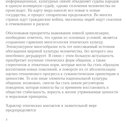
информационных, культурных связей объединяет судьбы народов
в единую всемирную судьбу, однако сплочения человечества не
происходит. На карту мира наносят все новые и новые
государства, и процесс сепаратизма продолжается. Во многих
странах идут гражданские войны, миллионы людей ищут спасения
в отмежевании и расколе.
Обосновывая приоритеты выживания земной цивилизации,
необходимо отметить, что одним из основных условий, является
сохранение гармонии многоголосия этнических культур.
Этнокультурное многообразие есть тот неиссякаемый источник
обогащения мировой культуры человечества, без которого она
неизбежно деградирует. В связи с этим большую актуальность
приобретает изучение этнических форм общения, а также
стереотипов и этикетных норм, которые могли бы стать образцом
воспитания новых поколений, в повороте их от абсолютизации
научно-технического прогресса к гуманистическим ориентирам и
ценностям. Те или иные элементы национальной культуры
общения, возможно, смогли бы стать неким регулятором
поведения, которая помогла бы со временем восстановить в
обществе стабильность, вернуть к жизни утрачиваемые ценности
и моральные принципы.
Характер этнических контактов в значительной мере
предопределяется
з