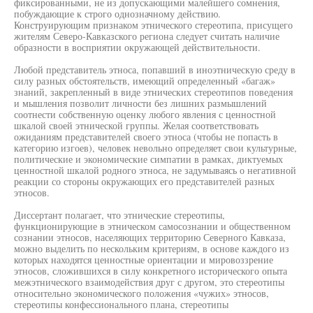
фиксированными, не из допускающими малейшего сомнения,
побуждающие к строго однозначному действию.
Конструирующим признаком этнического стереотипа, присущего
жителям Северо-Кавказского региона следует считать наличие
образности в восприятии окружающей действительности.
Любой представитель этноса, попавший в иноэтническую среду в
силу разных обстоятельств, имеющий определенный «багаж»
знаний, закрепленный в виде этнических стереотипов поведения
и мышления позволит личности без лишних размышлений
соотнести собственную оценку любого явления с ценностной
шкалой своей этнической группы. Желая соответствовать
ожиданиям представителей своего этноса (чтобы не попасть в
категорию изгоев), человек невольно определяет свои культурные,
политические и экономические симпатии в рамках, диктуемых
ценностной шкалой родного этноса, не задумываясь о негативной
реакции со стороны окружающих его представителей разных
этносов.
Диссертант полагает, что этнические стереотипы,
функционирующие в этническом самосознании и общественном
сознании этносов, населяющих территорию Северного Кавказа,
можно выделить по нескольким критериям, в основе каждого из
которых находятся ценностные ориентации и мировоззрение
этносов, сложившихся в силу конкретного исторического опыта
межэтнического взаимодействия друг с другом, это стереотипы
относительно экономического положения «чужих» этносов,
стереотипы конфессионального плана, стереотипы