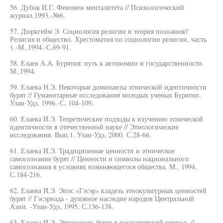
56. Дубов И.Г. Феномен менталитета // Психологический
журнал.1993,-№6.
57. Дюркгейм Э. Социология религии и теория познания//
Религия и общество. Хрестоматия по социологии религии, часть
1.-М.,1994.-С.69-91.
58. Елаев А.А. Бурятия: путь к автономии и государственности.
М.,1994.
59. Елаева Н.Э. Некоторые доминанты этнической идентичности
бурят // Гуманитарные исследования молодых ученых Бурятии.
Улан-Удэ, 1996.-С. 104-109.
60. Елаева И.Э. Теоретические подходы к изучению этнической
идентичности в отечественной науке // Этнологические
исследования. Вып.1. Улан-Удэ, 2000. С.28-66.
61. Елаева И.Э. Традиционные ценности и этническое
самосознание бурят // Ценности и символы национального
самосознания в условиях изменяющегося общества. М., 1994.
С.184-216.
62. Елаева И.Э. Эпос «Гэсэр» кладезь этнокультурных ценностей
бурят // Гэсэриада - духовное наследие народов Центральной
Азии. -Улан-Удэ, 1995. С.136-138.
63. Елаева И.Э. Этничность бурят в постсоветский период. //