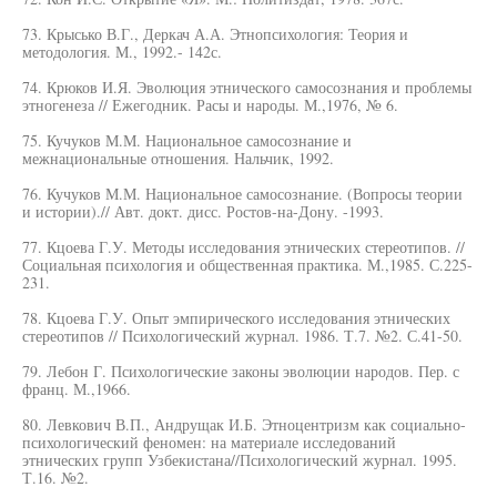
73. Крысько В.Г., Деркач А.А. Этнопсихология: Теория и
методология. М., 1992.- 142с.
74. Крюков И.Я. Эволюция этнического самосознания и проблемы
этногенеза // Ежегодник. Расы и народы. М.,1976, № 6.
75. Кучуков М.М. Национальное самосознание и
межнациональные отношения. Нальчик, 1992.
76. Кучуков М.М. Национальное самосознание. (Вопросы теории
и истории).// Авт. докт. дисс. Ростов-на-Дону. -1993.
77. Кцоева Г.У. Методы исследования этнических стереотипов. //
Социальная психология и общественная практика. М.,1985. С.225-
231.
78. Кцоева Г.У. Опыт эмпирического исследования этнических
стереотипов // Психологический журнал. 1986. Т.7. №2. С.41-50.
79. Лебон Г. Психологические законы эволюции народов. Пер. с
франц. М.,1966.
80. Левкович В.П., Андрущак И.Б. Этноцентризм как социально-
психологический феномен: на материале исследований
этнических групп Узбекистана//Психологический журнал. 1995.
Т.16. №2.