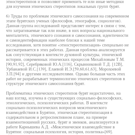
этностереотипов и позволяют применить те или иные методики
для изучения этнических стереотипов локальных групп бурят.
6) Труды по проблемам этнического самосознания на современном
этапе бурятских ученых (философов, этнографов, социологов).
Данная группа исследований представляет интерес в связи с тем,
что затрагиваемые так или иначе, в них вопросы национального
менталитета, этнического сознания и самосознания, идентичности
и самоидентификации наиболее близки к нашей теме
исследования, хотя понятие «этностереотипизация» специально не
рассматривается в этих работах. Данная проблема анализируется
как сопутствующая в контексте духовной культуры, этнической
истории, современных этнических процессов Михайловым Т.М.
[90,91,92], Серебряковой Ю.А.[116], Скрынниковой Т.Д. [12В],
Урбанаевой И.С.[139], Елаевой И.Э.[59,60,61,63], Морохоевой
З.П.[94] и другими исследователями. Однако большая часть этих
работ не разрабатывает терминологию этнических стереотипов в
структуре этнического самосознания бурят.
Проблематика этнических стереотипов бурят недостаточно, на
наш взгляд, изучена в существующих социально-философских,
этнологических, психологических работах. В контексте
социально-психологических вопросов межэтнического
взаимодействия в Бурятии, этническая стереотипизация в
содержательном и ретроспективном плане, на примере
взаимоотношений русских, бурят и эвенков, анализируется в
работе Карнышева А.Д. «Межэтническое взаимодействие в
Бурятии: социальная психология, история, политика»[69].