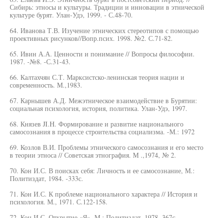
Сибирь: этносы и культуры. Традиции и инновации в этнической
культуре бурят. Улан-Удэ, 1999. - С.48-70.
64. Иванова Т.В. Изучение этнических стереотипов с помощью
проективных рисунков//Вопр.псих. 1998. №2. С.71-82.
65. Ивин А.А. Ценности и понимание // Вопросы философии.
1987. -№8. -С.31-43.
66. Калтахчян С.Т. Марксистско-ленинская теория нации и
современность. М.,1983.
67. Карнышев А.Д. Межэтническое взаимодействие в Бурятии:
социальная психология, история, политика. Улан-Удэ, 1997.
68. Князев JI.H. Формирование и развитие национального
самосознания в процессе строительства социализма. -М.: 1972
69. Козлов В.И. Проблемы этнического самосознания и его место
в теории этноса // Советская этнография. М .,1974, № 2.
70. Кон И.С. В поисках себя: Личность и ее самосознание, М.:
Политиздат, 1984. -333с.
71. Кон И.С. К проблеме национального характера // История и
психология. М., 1971. С.122-158.
72. Кон И.С. Открытие «Я». М.: Политиздат, 1978. 367с.