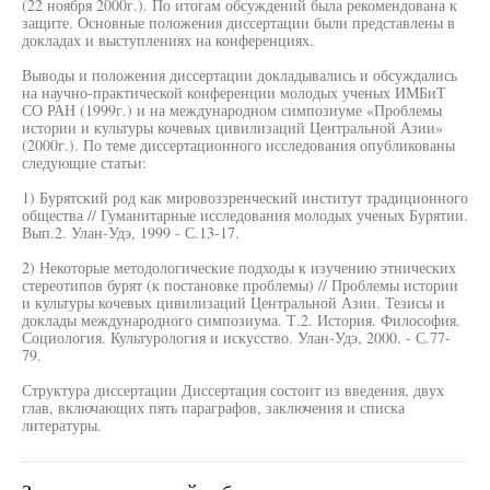
(22 ноября 2000г.). По итогам обсуждений была рекомендована к
защите. Основные положения диссертации были представлены в
докладах и выступлениях на конференциях.
Выводы и положения диссертации докладывались и обсуждались
на научно-практической конференции молодых ученых ИМБиТ
СО РАН (1999г.) и на международном симпозиуме «Проблемы
истории и культуры кочевых цивилизаций Центральной Азии»
(2000г.). По теме диссертационного исследования опубликованы
следующие статьи:
1) Бурятский род как мировоззренческий институт традиционного
общества // Гуманитарные исследования молодых ученых Бурятии.
Вып.2. Улан-Удэ, 1999 - С.13-17.
2) Некоторые методологические подходы к изучению этнических
стереотипов бурят (к постановке проблемы) // Проблемы истории
и культуры кочевых цивилизаций Центральной Азии. Тезисы и
доклады международного симпозиума. Т.2. История. Философия.
Социология. Культурология и искусство. Улан-Удэ, 2000. - С.77-
79.
Структура диссертации Диссертация состоит из введения, двух
глав, включающих пять параграфов, заключения и списка
литературы.