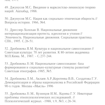
49. Джунусов М.С. Введение в марксистско-ленинскую теорию
наций. Ашхабад, 1988.
50. Джунусов М.С. Нация как социально-этническая общность //
Вопросы истории. 1966, №4.
51. Дресслер-Холохан В. Национальные движения:
интернационализация протеста, идеология и утопия //
Этничность. Национальные движения. Социальная практика.
СПб., 1995. С.26-51.
52. Дробижева JI.M. Культура и национальное самосознание //
Советская культура: 70 лет развития. К 80-летию академика
М.П.Кима. М., 1987. - С.237-244.
53. Дробижева J1.M. Национальное самосознание: база
формирования и социально-культурные стимулы развития//
Советская этнография.-1985, №5.
54. Дробижева Л.М., Аклаев А.Р„Коротеева В.В., Солдатова Г.У.
Демократизация и образы национализма в Российской Федерации
90-х годов. Москва «Мысль» 1996
55. Дробижева J1.M., Кузнецов И.М., Кцоева Г.У. Некоторые
проблемы этнопсихологических исследований. //
Психологический журнал. -1988, т.9, №3, с.26-34.