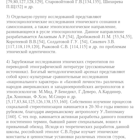
[79,80,127,128,129], Старовойтовой Г.В.[134,135], Шихирева
П.Щ152] и др.
3) Отдельную группу исследований представляют
этносоциологические исследования этнического сознания и
самосознания, а также этнопсихологическое направление,
развивающееся в русле этносоциологии. Данное направление
разрабатывается Аклаевым А.Р.[54], Дробижевой J1.M. [53,54,55],
Коротеевой В.В.[54], Солдатовой Г.У. [54], Сикевич З.В.
[117,118,119,120], Рыжовой С.В. [114,115] и др. по проблемам
этнической идентичности.
4) Зарубежные исследования этнических стереотипов по
переводной этнографической литературе (русскоязычные
источники). Богатый методологический арсенал представляют
собой кросс-культурные сравнительные исследования
«национального характера» и «базовой личности» различных
народов американских и западноевропейских антропологов и
этнопсихологов: М.Мид, Р.Бенедикт, Г.Деверо, А.Кардинер,
Дж.Хониман, Ф.Хсю, М.Спиро и др.
[5,17,83,84,125,126,138,153,160]. Собственно изучение процессов
социальной стереотипизации начинается в 20-30-е годы именно за
рубежом, благодаря американскому антропологу У.Липпману
[160]. С тех пор, начинается активная разработка данного понятия
и постепенно термин, бывший ранее специальным, вошел в
привычный обиход. Исходя из теоретических разработок данной
школы, российский этнолог С.В.Лурье изучает этнические
константы и ценностные установки различных этносов (турок,