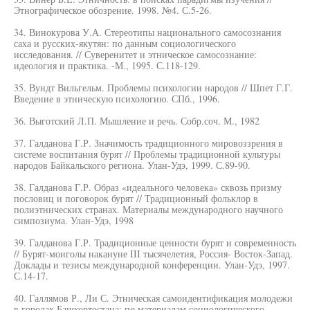
Этнографическое обозрение. 1998. №4. С.5-26.
34. Винокурова У.А. Стереотипы национального самосознания
саха и русских-якутян: по данным социологического
исследования. // Суверенитет и этническое самосознание:
идеология и практика. -М., 1995. С.118-129.
35. Вундт Вильгельм. Проблемы психологии народов // Шпет Г.Г.
Введение в этническую психологию. СПб., 1996.
36. Выготский Л.П. Мышление и речь. Собр.соч. М., 1982
37. Галданова Г.Р. Значимость традиционного мировоззрения в
системе воспитания бурят // Проблемы традиционной культуры
народов Байкальского региона. Улан-Удэ, 1999. С.89-90.
38. Галданова Г.Р. Образ «идеального человека» сквозь призму
пословиц и поговорок бурят // Традиционный фольклор в
полиэтнических странах. Материалы международного научного
симпозиума. Улан-Удэ, 1998
39. Галданова Г.Р. Традиционные ценности бурят и современность
// Бурят-монголы накануне III тысячелетия, Россия- Восток-Запад.
Доклады и тезисы международной конференции. Улан-Удэ, 1997.
С.14-17.
40. Галлямов Р., Ли С. Этническая самоидентификация молодежи
в городах Башкортостана: по материалам социологического