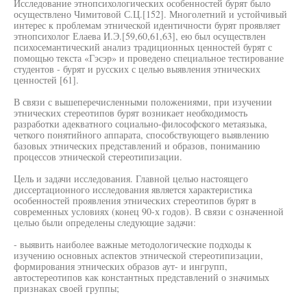
Исследование этнопсихологических особенностей бурят было
осуществлено Чимитовой С.Ц.[152]. Многолетний и устойчивый
интерес к проблемам этнической идентичности бурят проявляет
этнопсихолог Елаева И.Э.[59,60,61,63], ею был осуществлен
психосемантический анализ традиционных ценностей бурят с
помощью текста «Гэсэр» и проведено специальное тестирование
студентов - бурят и русских с целью выявления этнических
ценностей [61].
В связи с вышеперечисленными положениями, при изучении
этнических стереотипов бурят возникает необходимость
разработки адекватного социально-философского метаязыка,
четкого понятийного аппарата, способствующего выявлению
базовых этнических представлений и образов, пониманию
процессов этнической стереотипизации.
Цель и задачи исследования. Главной целью настоящего
диссертационного исследования является характеристика
особенностей проявления этнических стереотипов бурят в
современных условиях (конец 90-х годов). В связи с означенной
целью были определены следующие задачи:
- выявить наиболее важные методологические подходы к
изучению основных аспектов этнической стереотипизации,
формирования этнических образов аут- и ингрупп,
автостереотипов как константных представлений о значимых
признаках своей группы;