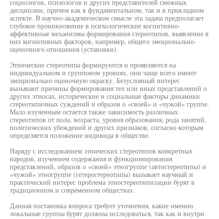
социологов, психологов и других представителей смежных
дисциплин, причем как в фундаментальном, так и в прикладном
аспекте. В научно-академическом смысле эта задача предполагает
глубокое проникновение в психологические когнитивно-
аффективные механизмы формирования стереотипов, выявление в
них когнитивных факторов, например, общего эмоционально-
оценочного отношения (установки).
Этнические стереотипы формируются и проявляются на
индивидуальном и групповом уровнях, они чаще всего имеют
эмоционально оценочную окраску. Безусловный интерес
вызывают причины формирования тех или иных представлений о
других этносах, исторические и социальные факторы динамики
стереотипичных суждений и образов о «своей» и «чужой» группе.
Мало изученным остается также зависимость различных
стереотипов от пола, возраста, уровня образования, рода занятий,
политических убеждений и других признаков, согласно которым
определяется положение индивида в обществе.
Наряду с исследованием этнических стереотипов конкретных
народов, изучением содержания и функционирования
представлений, образов о «своей» этногруппе (автостереотипы) и
«чужой» этногруппе (гетеростереотипы) вызывает научный и
практический интерес проблема этностереотипизации бурят в
традиционном и современном обществах.
Данная постановка вопроса требует уточнения, какие именно
локальные группы бурят должны исследоваться, так как и внутри