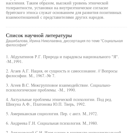
населения. Таким образом, высокий уровень этнической
толерантности, установки на внутриэтническое согласие
бурятского этноса служат основанием для развития позитивных
взаимоотношений с представителями других народов.
Список научной литературы
Дашибалова, Ирина Николаевна, диссертация по теме "Социальная
философия"
1. Абдулатииов Р.Г. Природа и парадоксы национального "Я".
-М.,1991.
2. Агаев А.Г. Нация, ее сущность и самосознание. // Вопросы
философии. М., 1967.-№ 7.
3. Агеев B.C. Межгрупповое взаимодействие. Социально-
психологические проблемы. -М., 1990.
4. Актуальные проблемы этнической психологии. Под ред.
Шикуна А.Ф., Платонова Ю.П. Тверь, 1992.
5. Американская социология. Пер. с англ. М.,1972.
6. Андреева Г.Н. Социальная психология. М.,1980.
7. Артановский С.Н. Идея нации в контексте интеллектуальной