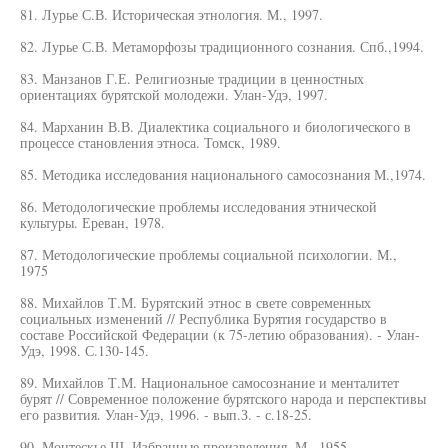
81. Лурье С.В. Историческая этнология. М., 1997.
82. Лурье С.В. Метаморфозы традиционного сознания. Спб.,1994.
83. Манзанов Г.Е. Религиозные традиции в ценностных
ориентациях бурятской молодежи. Улан-Удэ, 1997.
84. Марханин В.В. Диалектика социального и биологического в
процессе становления этноса. Томск, 1989.
85. Методика исследования национального самосознания М.,1974.
86. Методологические проблемы исследования этнической
культуры. Ереван, 1978.
87. Методологические проблемы социальной психологии. М.,
1975
88. Михайлов Т.М. Бурятский этнос в свете современных
социальных изменений // Республика Бурятия государство в
составе Российской Федерации (к 75-летию образования). - Улан-
Удэ, 1998. С.130-145.
89. Михайлов Т.М. Национальное самосознание и менталитет
бурят // Современное положение бурятского народа и перспективы
его развития. Улан-Удэ, 1996. - вып.З. - с.18-25.
90. Монтескье Ш. Избранные произведения. М., 1955.