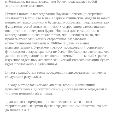
публикация, на наш взгляд, тем более представляет собой
эвристическое значение.
Научная новизна исследования Научная новизна диссертации
заключается в том, что в ней впервые этнические модели базовых
ценностей традиционного бурятского общества представлены как
фундамент устойчивых этнических стереотипов самосознания,
восприятия и поведения бурят. Новизна диссертационного
исследования видится также в том, что, несмотря на то, что
проблематика этнических стереотипов разработана
отечественными учеными в 70-80-е гг., тем не менее,
применительно к бурятскому этносу исследований социально-
философского характера пока не было. Необходимо отметить, что
данное исследование носит постановочный, поисковый характер и
изучение отдельных аспектов этнической стереотипизации бурят
будет продолжено в дальнейшем.
В итоге разработки темы исследования диссертантом получены
следующие результаты:
- в ходе методологического анализа теорий и концепций
применительно к диссертационному исследованию определен и
уточнен понятийный аппарат;
- дан анализ формирования этнического самосознания
территориальных групп бурят в традиционном обществе, то есть
до начала XX в.;