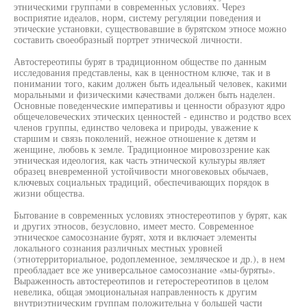
этническими группами в современных условиях. Через
восприятие идеалов, норм, систему регуляции поведения и
этические установки, существовавшие в бурятском этносе можно
составить своеобразный портрет этнической личности.
Автостереотипы бурят в традиционном обществе по данным
исследования представлены, как в ценностном ключе, так и в
понимании того, каким должен быть идеальный человек, какими
моральными и физическими качествами должен быть наделен.
Основные поведенческие императивы и ценности образуют ядро
общечеловеческих этических ценностей - единство и родство всех
членов группы, единство человека и природы, уважение к
старшим и связь поколений, нежное отношение к детям и
женщине, любовь к земле. Традиционное мировоззрение как
этническая идеология, как часть этнической культуры являет
образец вневременной устойчивости многовековых обычаев,
ключевых социальных традиций, обеспечивающих порядок в
жизни общества.
Бытование в современных условиях этностереотипов у бурят, как
и других этносов, безусловно, имеет место. Современное
этническое самосознание бурят, хотя и включает элементы
локального сознания различных местных уровней
(этнотерриториальное, родоплеменное, земляческое и др.), в нем
преобладает все же универсальное самосознание «мы-буряты».
Выраженность автостереотипов и гетеростереотипов в целом
невелика, общая эмоциональная направленность к другим
внутриэтническим группам положительна у большей части