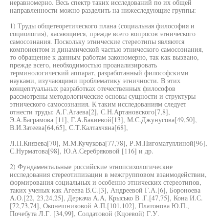
неравномерно. Весь спектр таких исследований по их общей
направленности можно разделить на нижеследующие группы:
1) Труды общетеоретического плана (социальная философия и
социология), касающиеся, прежде всего вопросов этнического
самосознания. Поскольку этнические стереотипы являются
компонентом и динамической частью этнического самосознания,
то обращение к данным работам закономерно, так как вызвано,
прежде всего, необходимостью проанализировать
терминологический аппарат, разработанный философскими
науками, изучающими проблематику этничности. В этих
концептуальных разработках отечественных философов
рассмотрены методологические основы сущности и структуры
этнического самосознания. К таким исследованиям следует
отнести труды: А.Г.Агаева[2], С.Н.Артановского[7,8],
Э.А.Баграмова [11], Г.А.Бакиевой[13], М.С.Джунусова[49,50],
В.И.Затеева[64,65], С.Т.Калтахчяна[68],
Л.Н.Князева[70], М.М.Кучукова[77,78], Р.М.Нигоматуллиной[96],
С.Нурматова[98], Ю.А.Серебряковой [116] и др.
2) Фундаментальные российские этнопсихологические
исследования стереотипизации в межгрупповом взаимодействии,
формирования социальных и особенно этнических стереотипов,
таких ученых как Агеева В.С.[3], Андреевой Г.А.[6], Бороноева
А.О.[22, 23,24,25], Деркача А.А, Крысько В .Г.[47,75], Кона И.С.
[72,73,74], Оконешниковой А.П.[101,102], Платонова Ю.П.,
Почебута Л.Г. [34,99], Солдатовой (Кцоевой) Г.У.