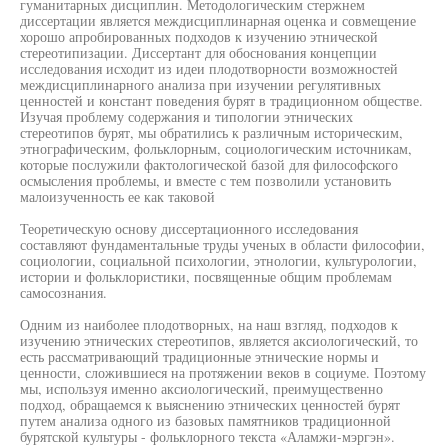
гуманитарных дисциплин. Методологическим стержнем
диссертации является междисциплинарная оценка и совмещение
хорошо апробированных подходов к изучению этнической
стереотипизации. Диссертант для обоснования концепции
исследования исходит из идеи плодотворности возможностей
междисциплинарного анализа при изучении регулятивных
ценностей и констант поведения бурят в традиционном обществе.
Изучая проблему содержания и типологии этнических
стереотипов бурят, мы обратились к различным историческим,
этнографическим, фольклорным, социологическим источникам,
которые послужили фактологической базой для философского
осмысления проблемы, и вместе с тем позволили установить
малоизученность ее как таковой
Теоретическую основу диссертационного исследования
составляют фундаментальные труды ученых в области философии,
социологии, социальной психологии, этнологии, культурологии,
истории и фольклористики, посвященные общим проблемам
самосознания.
Одним из наиболее плодотворных, на наш взгляд, подходов к
изучению этнических стереотипов, является аксиологический, то
есть рассматривающий традиционные этнические нормы и
ценности, сложившиеся на протяжении веков в социуме. Поэтому
мы, используя именно аксиологический, преимущественно
подход, обращаемся к выяснению этнических ценностей бурят
путем анализа одного из базовых памятников традиционной
бурятской культуры - фольклорного текста «Аламжи-мэргэн».