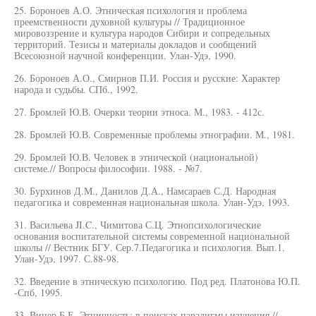
25. Бороноев А.О. Этническая психология и проблема
преемственности духовной культуры // Традиционное
мировоззрение и культура народов Сибири и сопредельных
территорий. Тезисы и материалы докладов и сообщений
Всесоюзной научной конференции. Улан-Удэ, 1990.
26. Бороноев А.О., Смирнов П.И. Россия и русские: Характер
народа и судьбы. СПб., 1992.
27. Бромлей Ю.В. Очерки теории этноса. М., 1983. - 412с.
28. Бромлей Ю.В. Современные проблемы этнографии. М., 1981.
29. Бромлей Ю.В. Человек в этнической (национальной)
системе.// Вопросы философии. 1988. - №7.
30. Бурхинов Д.М., Данилов Д.А., Намсараев С.Д. Народная
педагогика и современная национальная школа. Улан-Удэ, 1993.
31. Васильева JI.C., Чимитова С.Ц. Этнопсихологические
основания воспитательной системы современной национальной
школы // Вестник БГУ. Сер.7.Педагогика и психология. Вып.1.
Улан-Удэ, 1997. С.88-98.
32. Введение в этническую психологию. Под ред. Платонова Ю.П.
-Спб, 1995.
33. Винер Б.Е. Этничность: в поисках парадигмы изучения //