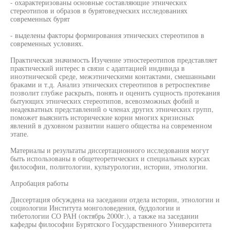
- охарактеризованы основные составляющие этнических
стереотипов и образов в бурятоведческих исследованиях
современных бурят
- выделены факторы формирования этнических стереотипов в
современных условиях.
Практическая значимость Изучение этностереотипов представляет
практический интерес в связи с адаптацией индивида в
иноэтнической среде, межэтническими контактами, смешанными
браками и т.д. Анализ этнических стереотипов в ретроспективе
позволит глубже раскрыть, понять и оценить сущность протекания
бытующих этнических стереотипов, всевозможных фобий и
неадекватных представлений о членах других этнических групп,
поможет выяснить исторические корни многих кризисных
явлений в духовном развитии нашего общества на современном
этапе.
Материалы и результаты диссертационного исследования могут
быть использованы в общетеоретических и специальных курсах
философии, политологии, культурологии, истории, этнологии.
Апробация работы
Диссертация обсуждена на заседании отдела истории, этнологии и
социологии Института монголоведения, буддологии и
тибетологии СО РАН (октябрь 2000г.), а также на заседании
кафедры философии Бурятского Государственного Университета