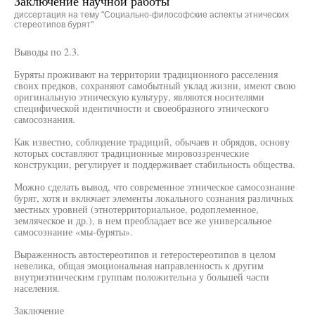
Заключение научной работы
диссертация на тему "Социально-философские аспекты этнических
стереотипов бурят"
Выводы по 2.3.
Буряты проживают на территории традиционного расселения
своих предков, сохраняют самобытный уклад жизни, имеют свою
оригинальную этническую культуру, являются носителями
специфической идентичности и своеобразного этнического
самосознания.
Как известно, соблюдение традиций, обычаев и обрядов, основу
которых составляют традиционные мировоззренческие
конструкции, регулирует и поддерживает стабильность общества.
Можно сделать вывод, что современное этническое самосознание
бурят, хотя и включает элементы локального сознания различных
местных уровней (этнотерриториальное, родоплеменное,
земляческое и др.), в нем преобладает все же универсальное
самосознание «мы-буряты».
Выраженность автостереотипов и гетеростереотипов в целом
невелика, общая эмоциональная направленность к другим
внутриэтническим группам положительна у большей части
населения.
Заключение