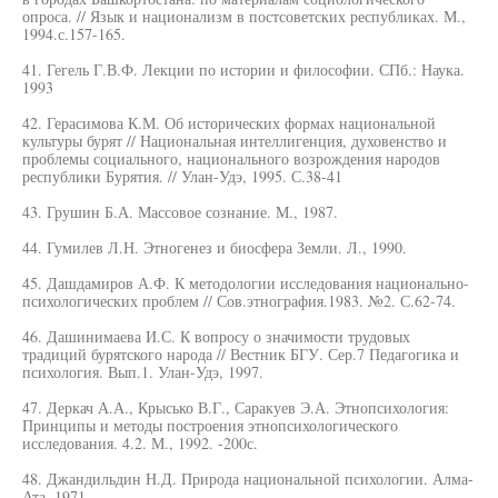
опроса. // Язык и национализм в постсоветских республиках. М.,
1994.с.157-165.
41. Гегель Г.В.Ф. Лекции по истории и философии. СПб.: Наука.
1993
42. Герасимова К.М. Об исторических формах национальной
культуры бурят // Национальная интеллигенция, духовенство и
проблемы социального, национального возрождения народов
республики Бурятия. // Улан-Удэ, 1995. С.38-41
43. Грушин Б.А. Массовое сознание. М., 1987.
44. Гумилев Л.Н. Этногенез и биосфера Земли. Л., 1990.
45. Дашдамиров А.Ф. К методологии исследования национально-
психологических проблем // Сов.этнография.1983. №2. С.62-74.
46. Дашинимаева И.С. К вопросу о значимости трудовых
традиций бурятского народа // Вестник БГУ. Сер.7 Педагогика и
психология. Вып.1. Улан-Удэ, 1997.
47. Деркач А.А., Крысько В.Г., Саракуев Э.А. Этнопсихология:
Принципы и методы построения этнопсихологического
исследования. 4.2. М., 1992. -200с.
48. Джандильдин Н.Д. Природа национальной психологии. Алма-
Ата, 1971.