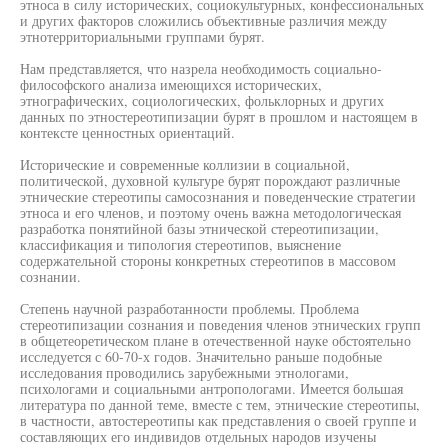
этноса в силу исторических, социокультурных, конфессиональных
и других факторов сложились объективные различия между
этнотерриториальными группами бурят.
Нам представляется, что назрела необходимость социально-
философского анализа имеющихся исторических,
этнографических, социологических, фольклорных и других
данных по этностереотипизации бурят в прошлом и настоящем в
контексте ценностных ориентаций.
Исторические и современные коллизии в социальной,
политической, духовной культуре бурят порождают различные
этнические стереотипы самосознания и поведенческие стратегии
этноса и его членов, и поэтому очень важна методологическая
разработка понятийной базы этнической стереотипизации,
классификация и типология стереотипов, выяснение
содержательной стороны конкретных стереотипов в массовом
сознании.
Степень научной разработанности проблемы. Проблема
стереотипизации сознания и поведения членов этнических групп
в общетеоретическом плане в отечественной науке обстоятельно
исследуется с 60-70-х годов. Значительно раньше подобные
исследования проводились зарубежными этнологами,
психологами и социальными антропологами. Имеется большая
литература по данной теме, вместе с тем, этнические стереотипы,
в частности, автостереотипы как представления о своей группе и
составляющих его индивидов отдельных народов изучены