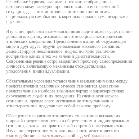
Республике Бурятия, вызывает постоянное обращение к
историческому наследию прошлого и анализу современной
ситуации, делаются многочисленные попытки описать
национальную самобытность коренных народов гуманитарными
науками.
Изучение проблемы взаимовосприятия наций может существенно
дополнить картину исследований этносоциальных процессов,
этнических конфликтов. Представления наций об окружающем
мире и друг друге, будучи феноменами массового сознания,
демонстрируют неодинаковое, подчас полярно различное
восприятие одних и тех же явлений действительности.
Современные реалии остро выдвигают проблему самоопределения
личности, включающую механизмы отождествления,
уподобления, индивидуализации.
Обязательным условием установления взаимопонимания между
представителями различных этносов становится адекватное
представление о наиболее значимых чертах и характеристиках
окружающих людей и их поведения. Изучение этнического
сознания и, прежде всего исследование этноустановок и
этностереотипов представляет собой важную проблему.
Обращение к изучению этнических стереотипов вызвано их
широкой представленностью в общественном и индивидуальном
сознании, а также их практической остротой и актуальностью.
Изучение стереотипов межнационального, межэтнического
взаимодействия является актуальной задачей философов,