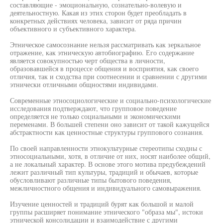
составляющие - эмоциональную, сознательно-волевую и
деятельностную. Какая из этих сторон будет преобладать в
конкретных действиях человека, зависит от ряда причин
объективного и субъективного характера.
Этническое самосознание нельзя рассматривать как зеркальное
отражение, как этническую автобиографию. Его содержание
является совокупностью черт общества в личности,
образовавшейся в процессе общения и восприятия, как своего
отличия, так и сходства при соотнесении и сравнении с другими
этнически отличными общностями индивидами.
Современные этносоциологические и социально-психологические
исследования подтверждают, что групповое поведение
определяется не только социальными и экономическими
переменами. В большей степени оно зависит от такой кажущейся
абстрактности как ценностные структуры группового сознания.
По своей направленности этнокультурные стереотипы сходны с
этносоциальными, хотя, в отличие от них, носят наиболее общий,
а не локальный характер. В основе этого мотива предубеждений
лежит различный тип культуры, традиций и обычаев, которые
обусловливают различные типы бытового поведения,
межличностного общения и индивидуального самовыражения.
Изучение ценностей и традиций бурят как большой и малой
группы расширяет понимание этнического "образа мы", истоки
этнической консолидации и взаимодействие с другими