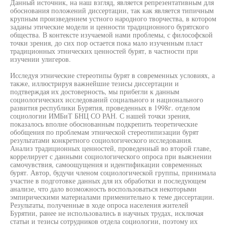
Данный источник, на наш взгляд, является репрезентативным для
обоснования положений диссертации, так как является типичным
крупным произведением устного народного творчества, в котором
заданы этические модели и ценности традиционного бурятского
общества. В контексте изучаемой нами проблемы, с философской
точки зрения, до сих пор остается пока мало изученным пласт
традиционных этнических ценностей бурят, в частности при
изучении улигеров.
Исследуя этнические стереотипы бурят в современных условиях, а
также, иллюстрируя важнейшие тезисы диссертации и
подтверждая их достоверность, мы прибегли к данным
социологических исследований социального и национального
развития республики Бурятия, проведенных в 1998г. отделом
социологии ИМБиТ БНЦ СО РАН. С нашей точки зрения,
показалось вполне обоснованным подкрепить теоретические
обобщения по проблемам этнической стереотипизации бурят
результатами конкретного социологического исследования.
Анализ традиционных ценностей, проведенный во второй главе,
коррелирует с данными социологического опроса при выяснении
самочувствия, самоощущения и идентификации современных
бурят. Автор, будучи членом социологической группы, принимала
участие в подготовке данных для их обработки и последующем
анализе, что дало возможность воспользоваться некоторыми
эмпирическими материалами применительно к теме диссертации.
Результаты, полученные в ходе опроса населения жителей
Бурятии, ранее не использовались в научных трудах, исключая
статьи и тезисы сотрудников отдела социологии, поэтому их