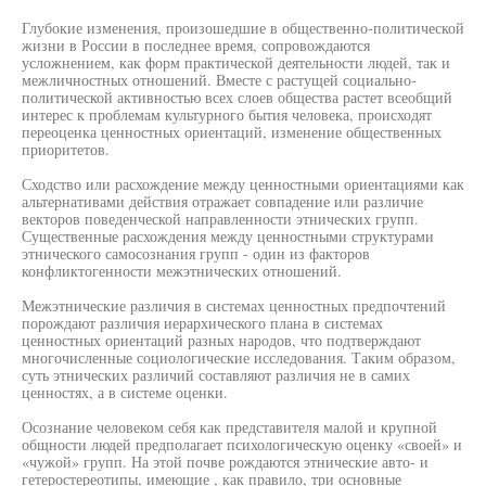
Глубокие изменения, произошедшие в общественно-политической
жизни в России в последнее время, сопровождаются
усложнением, как форм практической деятельности людей, так и
межличностных отношений. Вместе с растущей социально-
политической активностью всех слоев общества растет всеобщий
интерес к проблемам культурного бытия человека, происходят
переоценка ценностных ориентаций, изменение общественных
приоритетов.
Сходство или расхождение между ценностными ориентациями как
альтернативами действия отражает совпадение или различие
векторов поведенческой направленности этнических групп.
Существенные расхождения между ценностными структурами
этнического самосознания групп - один из факторов
конфликтогенности межэтнических отношений.
Межэтнические различия в системах ценностных предпочтений
порождают различия иерархического плана в системах
ценностных ориентаций разных народов, что подтверждают
многочисленные социологические исследования. Таким образом,
суть этнических различий составляют различия не в самих
ценностях, а в системе оценки.
Осознание человеком себя как представителя малой и крупной
общности людей предполагает психологическую оценку «своей» и
«чужой» групп. На этой почве рождаются этнические авто- и
гетеростереотипы, имеющие , как правило, три основные