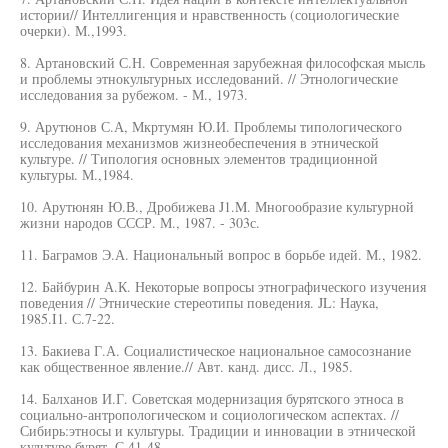
истории// Интеллигенция и нравственность (социологические
очерки). М.,1993.
8. Артановский С.Н. Современная зарубежная философская мысль
и проблемы этнокультурных исследований. // Этнологические
исследования за рубежом. - М., 1973.
9. Арутюнов С.А, Мкртумян Ю.И. Проблемы типологического
исследования механизмов жизнеобеспечения в этнической
культуре. // Типология основных элементов традиционной
культуры. М.,1984.
10. Арутюнян Ю.В., Дробижева J1.M. Многообразие культурной
жизни народов СССР. М., 1987. - 303с.
11. Баграмов Э.А. Национальный вопрос в борьбе идей. М., 1982.
12. Байбурин А.К. Некоторые вопросы этнографического изучения
поведения // Этнические стереотипы поведения. JL: Наука,
1985.I1. С.7-22.
13. Бакиева Г.А. Социалистическое национальное самосознание
как общественное явление.// Авт. канд. дисс. Л., 1985.
14. Балханов И.Г. Советская модернизация бурятского этноса в
социально-антропологическом и социологическом аспектах. //
Сибирь:этносы и культуры. Традиции и инновации в этнической
культуре бурят. С.41-48.