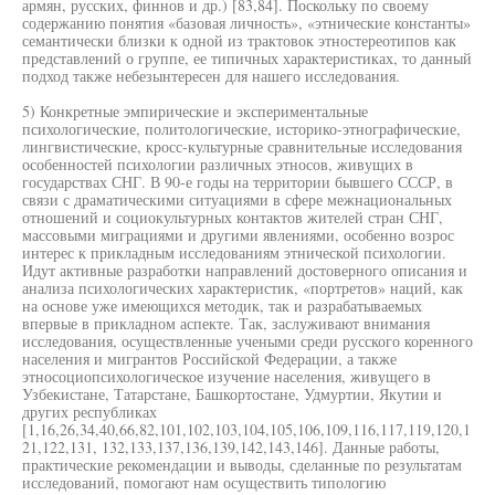
армян, русских, финнов и др.) [83,84]. Поскольку по своему
содержанию понятия «базовая личность», «этнические константы»
семантически близки к одной из трактовок этностереотипов как
представлений о группе, ее типичных характеристиках, то данный
подход также небезынтересен для нашего исследования.
5) Конкретные эмпирические и экспериментальные
психологические, политологические, историко-этнографические,
лингвистические, кросс-культурные сравнительные исследования
особенностей психологии различных этносов, живущих в
государствах СНГ. В 90-е годы на территории бывшего СССР, в
связи с драматическими ситуациями в сфере межнациональных
отношений и социокультурных контактов жителей стран СНГ,
массовыми миграциями и другими явлениями, особенно возрос
интерес к прикладным исследованиям этнической психологии.
Идут активные разработки направлений достоверного описания и
анализа психологических характеристик, «портретов» наций, как
на основе уже имеющихся методик, так и разрабатываемых
впервые в прикладном аспекте. Так, заслуживают внимания
исследования, осуществленные учеными среди русского коренного
населения и мигрантов Российской Федерации, а также
этносоциопсихологическое изучение населения, живущего в
Узбекистане, Татарстане, Башкортостане, Удмуртии, Якутии и
других республиках
[1,16,26,34,40,66,82,101,102,103,104,105,106,109,116,117,119,120,1
21,122,131, 132,133,137,136,139,142,143,146]. Данные работы,
практические рекомендации и выводы, сделанные по результатам
исследований, помогают нам осуществить типологию