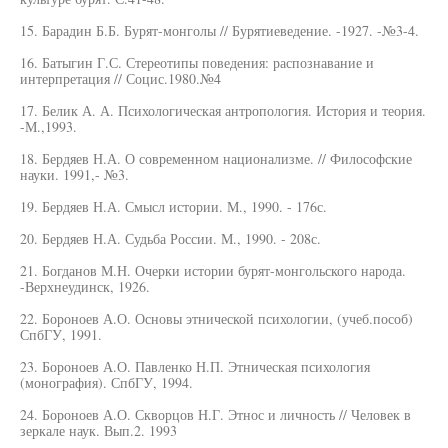
15. Барадин Б.Б. Бурят-монголы // Бурятиеведение. -1927. -№3-4.
16. Батыгин Г.С. Стереотипы поведения: распознавание и
интерпретация // Социс.1980.№4
17. Белик А. А. Психологическая антропология. История и теория.
-М.,1993.
18. Бердяев Н.А. О современном национализме. // Философские
науки. 1991,- №3.
19. Бердяев Н.А. Смысл истории. М., 1990. - 176с.
20. Бердяев Н.А. Судьба России. М., 1990. - 208с.
21. Богданов М.Н. Очерки истории бурят-монгольского народа.
-Верхнеудинск, 1926.
22. Бороноев А.О. Основы этнической психологии, (учеб.пособ)
СпбГУ, 1991.
23. Бороноев А.О. Павленко Н.П. Этническая психология
(монография). СпбГУ, 1994.
24. Бороноев А.О. Скворцов Н.Г. Этнос и личность // Человек в
зеркале наук. Вып.2. 1993