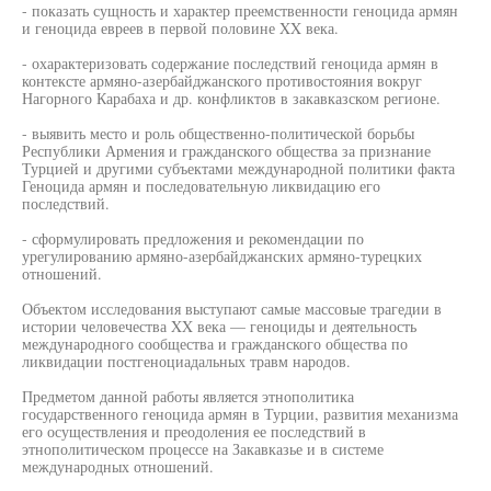
- показать сущность и характер преемственности геноцида армян
и геноцида евреев в первой половине XX века.
- охарактеризовать содержание последствий геноцида армян в
контексте армяно-азербайджанского противостояния вокруг
Нагорного Карабаха и др. конфликтов в закавказском регионе.
- выявить место и роль общественно-политической борьбы
Республики Армения и гражданского общества за признание
Турцией и другими субъектами международной политики факта
Геноцида армян и последовательную ликвидацию его
последствий.
- сформулировать предложения и рекомендации по
урегулированию армяно-азербайджанских армяно-турецких
отношений.
Объектом исследования выступают самые массовые трагедии в
истории человечества XX века — геноциды и деятельность
международного сообщества и гражданского общества по
ликвидации постгеноциадальных травм народов.
Предметом данной работы является этнополитика
государственного геноцида армян в Турции, развития механизма
его осуществления и преодоления ее последствий в
этнополитическом процессе на Закавказье и в системе
международных отношений.