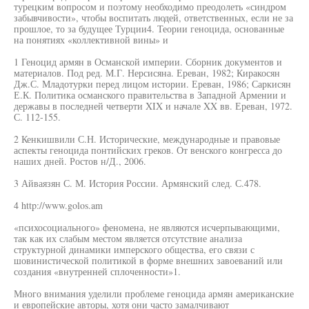
турецким вопросом и поэтому необходимо преодолеть «синдром
забывчивости», чтобы воспитать людей, ответственных, если не за
прошлое, то за будущее Турции4. Теории геноцида, основанные
на понятиях «коллективной вины» и
1 Геноцид армян в Османской империи. Сборник документов и
материалов. Под ред. М.Г. Нерсисяна. Ереван, 1982; Киракосян
Дж.С. Младотурки перед лицом истории. Ереван, 1986; Саркисян
Е.К. Политика османского правительства в Западной Армении и
державы в последней четверти XIX и начале XX вв. Ереван, 1972.
С. 112-155.
2 Кенкишвили С.Н. Исторические, международные и правовые
аспекты геноцида понтийских греков. От венского конгресса до
наших дней. Ростов н/Д., 2006.
3 Айваязян С. М. История России. Армянский след. С.478.
4 http://www.golos.am
«психосоциального» феномена, не являются исчерпывающими,
так как их слабым местом является отсутствие анализа
структурной динамики имперского общества, его связи с
шовинистической политикой в форме внешних завоеваний или
создания «внутренней сплоченности»1.
Много внимания уделили проблеме геноцида армян американские
и европейские авторы, хотя они часто замалчивают