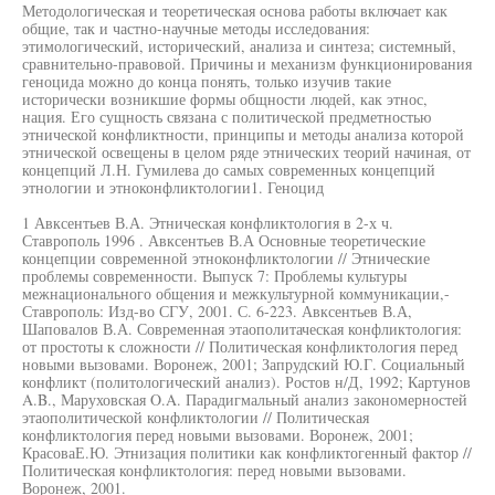
Методологическая и теоретическая основа работы включает как
общие, так и частно-научные методы исследования:
этимологический, исторический, анализа и синтеза; системный,
сравнительно-правовой. Причины и механизм функционирования
геноцида можно до конца понять, только изучив такие
исторически возникшие формы общности людей, как этнос,
нация. Его сущность связана с политической предметностью
этнической конфликтности, принципы и методы анализа которой
этнической освещены в целом ряде этнических теорий начиная, от
концепций Л.Н. Гумилева до самых современных концепций
этнологии и этноконфликтологии1. Геноцид
1 Авксентьев В.А. Этническая конфликтология в 2-х ч.
Ставрополь 1996 . Авксентьев В.А Основные теоретические
концепции современной этноконфликтологии // Этнические
проблемы современности. Выпуск 7: Проблемы культуры
межнационального общения и межкультурной коммуникации,-
Ставрополь: Изд-во СГУ, 2001. С. 6-223. Авксентьев В.А,
Шаповалов В.А. Современная этаополитаческая конфликтология:
от простоты к сложности // Политическая конфликтология перед
новыми вызовами. Воронеж, 2001; Запрудский Ю.Г. Социальный
конфликт (политологический анализ). Ростов н/Д, 1992; Картунов
A.B., Маруховская O.A. Парадигмальный анализ закономерностей
этаополитической конфликтологии // Политическая
конфликтология перед новыми вызовами. Воронеж, 2001;
КрасоваЕ.Ю. Этнизация политики как конфликтогенный фактор //
Политическая конфликтология: перед новыми вызовами.
Воронеж, 2001.