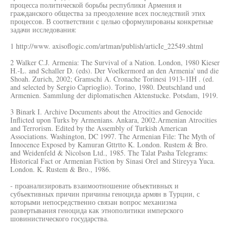
процесса политической борьбы республики Армения и
гражданского общества за преодоление всех последствий этих
процессов. В соответствии с целью сформулированы конкретные
задачи исследования:
1 http://www. axisoflogic.com/artman/publish/articIe_22549.shtml
2 Walker C.J. Armenia: The Survival of a Nation. London, 1980 Kieser
H.-L. and Schaller D. (eds). Der Voelkermord an den Armenia' und die
Shoah. Zurich, 2002; Gramschi A. Cronache Torinesi 1913-1IH . (ed.
and selected by Sergio Caprioglio). Torino, 1980. Deutschland und
Armenien. Sammlung der diplomatischen Aktenstucke. Potsdam, 1919.
3 Binark I. Archive Documents about the Atrocities and Genocide
Inflicted upon Turks by Armenians. Ankara, 2002.Armenian Atrocities
and Terrorism. Edited by the Assembly of Turkish American
Associations. Washington, DC 1997. The Armenian File: The Myth of
Innocence Exposed by Kamuran Gttrtto K. London. Rustem & Bro.
and Weidenfeld & Nicolson Ltd., 1985. The Talat Pasha Telegrams:
Historical Fact or Armenian Fiction by Sinasi Orel and Stireyya Yuca.
London. K. Rustem & Bro., 1986.
- проанализировать взаимоотношение объективных и
субъективных причин причины геноцида армян в Турции, с
которыми непосредственно связан вопрос механизма
развертывания геноцида как этнополитики имперского
шовинистического государства.