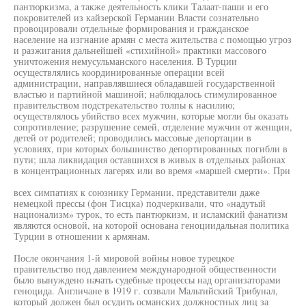
пантюркизма, а также деятельность клики Талаат-паши и его
покровителей из кайзерской Германии Власти сознательно
провоцировали отдельные формирования и гражданское
население на изгнание армян с места жительства с помощью угроз
и разжигания дальнейшей «стихийной» практики массового
уничтожения немусульманского населения. В Турции
осуществлялись координированные операции всей
администрации, направлявшиеся обладавшей государственной
властью и партийной машиной; наблюдалось стимулированное
правительством подстрекательство толпы к насилию;
осуществлялось убийство всех мужчин, которые могли бы оказать
сопротивление; разрушение семей, отделение мужчин от женщин,
детей от родителей; проводились массовые депортации в
условиях, при которых большинство депортированных погибли в
пути; шла ликвидация оставшихся в живых в отдельных районах
в концентрационных лагерях или во время «маршей смерти». При
всех симпатиях к союзнику Германии, представители даже
немецкой прессы (фон Тисцка) подчеркивали, что «надутый
национализм» турок, то есть пантюркизм, и исламский фанатизм
являются основой, на которой основана геноциидальная политика
Турции в отношении к армянам.
После окончания 1-й мировой войны новое турецкое
правительство под давлением международной общественности
было вынуждено начать судебные процессы над организаторами
геноцида. Англичане в 1919 г. созвали Мальтийский Трибунал,
который должен был осудить османских должностных лиц за