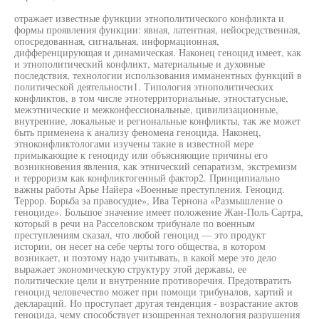
отражает известные функции этнополитического конфликта и
формы проявления функции: явная, латентная, нейосредственная,
опосредованная, сигнальная, информационная,
дифференцирующая и динамическая. Наконец геноцид имеет, как
и этнополитический конфликт, материальные и духовные
последствия, технологии использования имманентных функций в
политической деятельности1. Типология этнополитических
конфликтов, в том числе этнотерриториальные, этностатусные,
межэтнические и межконфессиональные, цивилизационные,
внутренние, локальные и региональные конфликты, так же может
быть применена к анализу феномена геноцида. Наконец,
этноконфликтологами изучены такие в известной мере
примыкающие к геноциду или объясняющие причины его
возникновения явления, как этнический сепаратизм, экстремизм
и терроризм как конфликтогенный фактор2. Принципиально
важны работы Арье Найера «Военные преступления. Геноцид.
Террор. Борьба за правосудие», Ива Тернона «Размышление о
геноциде». Большое значение имеет положение Жан-Поль Сартра,
который в речи на Расселовском трибунале по военным
преступлениям сказал, что любой геноцид — это продукт
истории, он несет на себе черты того общества, в котором
возникает, и поэтому надо учитывать, в какой мере это дело
выражает экономическую структуру этой державы, ее
политические цели и внутренние противоречия. Предотвратить
геноцид человечество может при помощи трибуналов, хартий и
деклараций. Но проступает другая тенденция - возрастание актов
геноцида, чему способствует изощренная технология разрушения