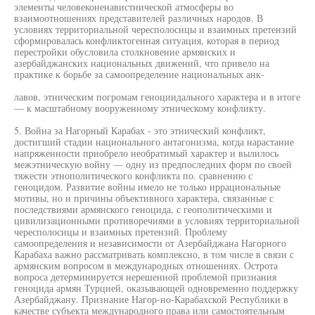
элементы человеконенавистнической атмосферы во
взаимоотношениях представителей различных народов. В
условиях территориальной чересполосицы и взаимных претензий
сформировалась конфликтогенная ситуация, которая в период
перестройки обусловила столкновение армянских и
азербайджанских национальных движений, что привело на
практике к борьбе за самоопределение национальных анк-
лавов, этническим погромам геноциидального характера и в итоге
— к масштабному вооруженному этническому конфликту.
5. Война за Нагорный Карабах - это этнический конфликт,
достигший стадии национального антагонизма, когда нарастание
напряженности приобрело необратимый характер и вылилось
межэтническую войну — одну из предпоследних форм по своей
тяжести этнополитического конфликта по. сравнению с
геноцидом. Развитие войны имело не только иррациональные
мотивы, но и причины объективного характера, связанные с
последствиями армянского геноцида, с геополитическими и
цивилизационными противоречиями в условиях территориальной
чересполосицы и взаимных претензий. Проблему
самоопределения и независимости от Азербайджана Нагорного
Карабаха важно рассматривать комплексно, в том числе в связи с
армянским вопросом в международных отношениях. Острота
вопроса детерминируется нерешенной проблемой признания
геноцида армян Турцией, оказывающей одновременно поддержку
Азербайджану. Признание Нагор-но-Карабахской Республики в
качестве субъекта международного права или самостоятельным