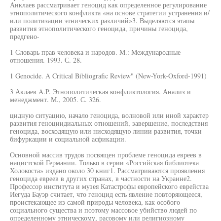
Анклаев рассматривает геноцид как определенное регулирование
этнополитического конфликта «на основе стратегии устранения и/
или политизации этнических различий»3. Выделяются этапы
развития этнополитического геноцида, причины геноцида,
предгено-
1 Словарь прав человека и народов. М.: Международные
отношения. 1993. С. 28.
1 Genocide. A Critical Bibliografic Review" (New-York-Oxford-1991)
3 Аклаев A.P. Этнополитическая конфликтология. Анализ и
менеджмент. М., 2005. С. 326.
цидную ситуацию, начало геноцида, волновой или иной характер
развития геноциидиальных отношений, завершение, последствия
геноцида, восходящую или нисходящую линии развития, точки
бифуркации и социальной асфикации.
Основной массив трудов посвящен проблеме геноцида евреев в
нацистской Германии. Только в серии «Российская библиотека
Холокоста» издано около 30 книг1. Рассматриваются проявления
геноцида евреев в других странах, в частности на Украине2.
Профессор института и музея Катастрофы европейского еврейства
Иегуда Бауэр считает, что геноцид есть явление повторяющееся,
проистекающее из самой природы человека, как особого
социального существа и поэтому массовое убийство людей по
определенному этническому, расовому или религиозному