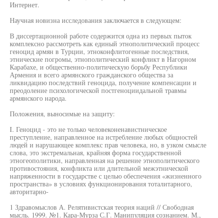
Интернет.
Научная новизна исследования заключается в следующем:
В диссертационной работе содержится одна из первых пыток
комплексно рассмотреть как единый этнополитический процесс
геноцид армян в Турции, этноконфлитогенные последствия,
этнические погромы, этнополитический конфликт в Нагорном
Карабахе, и общественно-политическую борьбу Республики
Армения и всего армянского гражданского общества за
ликвидацию последствий геноцида, получение компенсации и
преодоление психологической постгеноциидальной травмы
армянского народа.
Положения, выносимые на защиту:
I. Геноцид - это не только человеконенавистническое
преступление, направленное на истребление любых общностей
людей и нарушающее комплекс прав человека, но, в узком смысле
слова, это экстремальная, крайняя форма государственной
этногеополитики, направленная на решение этнополитического
противостояния, конфликта или длительной межэтнической
напряженности в государстве с целью обеспечения «жизненного
пространства» в условиях функционирования тоталитарного,
авторитарно-
1 Здравомыслов А. Релятивистская теория наций // Свободная
мысль. 1999. №1. Кара-Мурза С.Г. Манипуляция сознанием. М.,