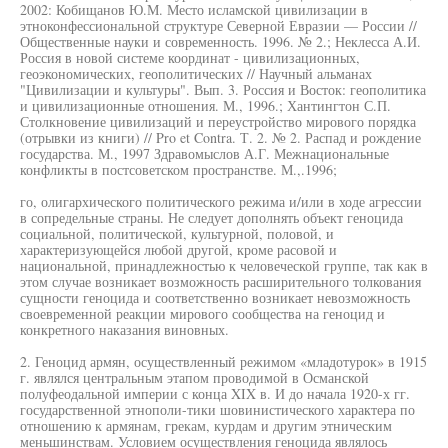
2002: Кобищанов Ю.М. Место исламской цивилизации в
этноконфессиональной структуре Северной Евразии — России //
Общественные науки и современность. 1996. № 2.; Неклесса А.И.
Россия в новой системе координат - цивилизационных,
геоэкономических, геополитических // Научный альманах
"Цивилизации и культуры". Вып. 3. Россия и Восток: геополитика
и цивилизационные отношения. М., 1996.; Хантингтон С.П.
Столкновение цивилизаций и переустройство мирового порядка
(отрывки из книги) // Pro et Contra. Т. 2. № 2. Распад и рождение
государства. М., 1997 Здравомыслов А.Г. Межнациональные
конфликты в постсоветском пространстве. М.,.1996;
го, олигархического политического режима и/или в ходе агрессии
в сопредельные страны. Не следует дополнять объект геноцида
социальной, политической, культурной, половой, и
характеризующейся любой другой, кроме расовой и
национальной, принадлежностью к человеческой группе, так как в
этом случае возникает возможность расширительного толкования
сущности геноцида и соответственно возникает невозможность
своевременной реакции мирового сообщества на геноцид и
конкретного наказания виновных.
2. Геноцид армян, осуществленный режимом «младотурок» в 1915
г. являлся центральным этапом проводимой в Османской
полуфеодальной империи с конца XIX в. И до начала 1920-х гг.
государственной этнополи-тики шовинистического характера по
отношению к армянам, грекам, курдам и другим этническим
меньшинствам. Условием осуществления геноцида являлось