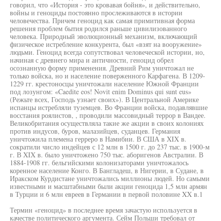
говорил, что «История - это кровавая бойня», и действительно,
войны и геноциды постоянно прослеживаются в истории
человечества. Причем геноцид как самая примитивная форма
решения проблем бытия родился раньше цивилизованного
человека. Природный эволюционный механизм, включающий
физическое истребление конкурента, был «взят на вооружение»
людьми. Геноцид всегда сопутствовал человеческой истории, но,
начиная с древнего мира и античности, геноцид обрел
осознанную форму применения. Древний Рим уничтожал не
только войска, но и население поверженного Карфагена. В 1209-
1229 гг. крестоносцы уничтожали население Южной Франции
под лозунгом: «Caedite eos! Novit enim Dominus qui sunt eus»
(Режьте всех, Господь узнает своих»). В Центральной Америке
испанцы истребляли туземцев. Во Франции войска, подавлявшие
восстания роялистов, , проводили массовидный террор в Вандее.
Великобритания осуществляла такие же акции в своих колониях
против индусов, буров, малазийцев, суданцев. Германия
уничтожила племена герреро в Намибии. В США в XIX в.
сократили число индейцев с 12 млн в 1500 г. до 237 тыс. в 1900-м
г. В XIX в. было уничтожено 750 тыс. аборигенов Австралии. В
1884-1908 гг. бельгийскими колонизаторами уничтожалось
коренное население Конго. В Бангладеш, в Нигерии, в Судане, в
Иракском Курдистане уничтожались миллионы людей. Но самыми
известными и масштабными были акции геноцида 1,5 млн армян
в Турции и 6 млн евреев в Германии в первой половине XX в.1
Термин «геноцид» в последнее время зачастую используется в
качестве политического аргумента. Сейм Польши требовал от