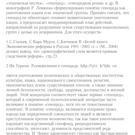
«этническая чистка», «этноцид», «геноцидная резня» и др. В
монографиях Р. Лемкина сформулировано понятие геноцида как
уничтожение нации или этнической группы. Принято считать, что
геноцид не обязательно означает моментальное уничтожение
нации, а предполагает координированный план действий,
направленный на разрушение основ существования национальных
групп с целью их искоренения. Для этого осуществ-
1 С.Глазьев, С.Кара-Мурза, С.Батчиков В «Белой книге.
Экономические реформы в России 1991 -2002 гг.» (М., 2004)
делают вывод, что «демографический слом является прямым
следствием реформ», стр.23.
2 Ив Тернон. Размышления о геноциде. Ьйр://\у\т. Ь^Ыв. ги
ляется уничтожение политических и общественных институтов,
культуры, языка, национального самосознания, религии,
экономических основ существования этносов, а также лишение
личной безопасности, свободы, здоровья, достоинства и жизней
людей. Этой концепции соответствует также термин «этноцид»,
который в современной политологической литературе часто
включают в понятие «геноцид», хотя это не тожественные
понятия1. В понятие «геноцид» включается попрание права
народа как определенной совокупности людей и является
преступлением против человечества, так как такое уничтожение
нарушает наследственный генофонд, репродуктивную
способность, интеллект, духовность представителей рода
человечества. И. Черни характеризует геноцид как бессмысленное