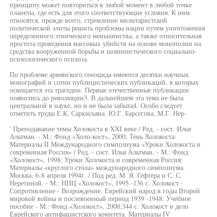
принципу может повториться в любой момент в любой точке
планеты, где есть для этого соответствующие условия. К ним
относятся, прежде всего, стремление милитаристской
политической элиты решить проблемы нации путем уничтожения
определенного этнического меньшинства, а также относительная
простота проведения массовых убийств на основе монополии на
средства вооруженной борьбы и шовинистического социально-
психологического психоза.
По проблеме армянского геноцида имеются десятки научных
монографий и сотни публицистических публикаций, в которых
освещается эта трагедии. Первые отечественные публикации
появились до революции3. В дальнейшем эта тема не была
центральной в науке, но и не была забыта4. Особо следует
отметить труды Е.К. Саркисьяна. Ю.Г. Барсегова, М.Г. Нер-
' Преподавание темы Холокоста в XXI веке / Ред. - сост. Илья
Альтман. - М.: Фонд «Холо-кост», 2000; Тень Холокоста:
Материалы II Международного симпозиума «Уроки Холокоста и
современная Россия» / Ред. - сост. Илья Альтман. - М.: Фонд
«Холокост», 1998; Уроки Холокоста и современная Россия:
Материалы «круглого стола» международного симпозиума.
Москва, 6-8 апреля 1994г. / Под ред. М. Я. Гефтера и С. С.
Неретиной. - М.: НПЦ «Холокост», 1995.-136 с. Холокост -
Сопротивление - Возрождение. Еврейский народ в годы Второй
мировой войны и послевоенный период 1939 -1948: Учебное
пособие - М.: Фонд «Холокост», 2000,344 с. Холокост и дело
Еврейского антифашистского комитета. Материалы IV