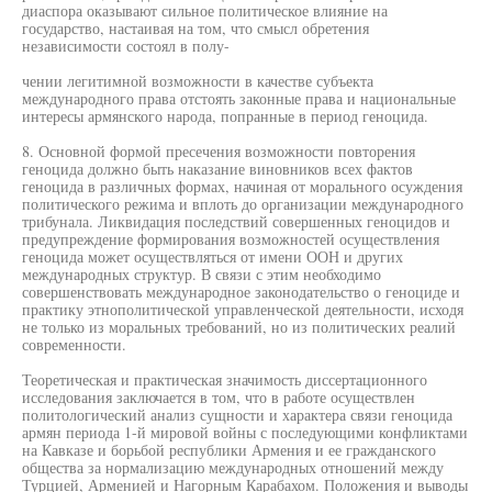
диаспора оказывают сильное политическое влияние на
государство, настаивая на том, что смысл обретения
независимости состоял в полу-
чении легитимной возможности в качестве субъекта
международного права отстоять законные права и национальные
интересы армянского народа, попранные в период геноцида.
8. Основной формой пресечения возможности повторения
геноцида должно быть наказание виновников всех фактов
геноцида в различных формах, начиная от морального осуждения
политического режима и вплоть до организации международного
трибунала. Ликвидация последствий совершенных геноцидов и
предупреждение формирования возможностей осуществления
геноцида может осуществляться от имени ООН и других
международных структур. В связи с этим необходимо
совершенствовать международное законодательство о геноциде и
практику этнополитической управленческой деятельности, исходя
не только из моральных требований, но из политических реалий
современности.
Теоретическая и практическая значимость диссертационного
исследования заключается в том, что в работе осуществлен
политологический анализ сущности и характера связи геноцида
армян периода 1-й мировой войны с последующими конфликтами
на Кавказе и борьбой республики Армения и ее гражданского
общества за нормализацию международных отношений между
Турцией, Арменией и Нагорным Карабахом. Положения и выводы