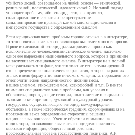
убийство людей, совершаемое на любой основе — этнической,
религиозной, политической, идеологической2. Но такой подход
упрощает проблему, ибо геноцид - это, как правило,
спланированное и сознательное преступление,
санкционированное правящей кликой многонационального
имперского государства с определенным смыслом.
Если юридическая часть проблемы хорошо отражена в литературе,
то этнополитологическая составляющая вызывает много вопросов.
В ряде исследований геноцид рассматривается просто как
исключительное человеконенавистническое явление, настолько
одиозное выражение национального вопроса, которое в принципе
не заслуживает специального анализа. В литературе не в полной
мере учитывается то факт, что это явление есть результирующий
итог определенного политического развития, которое на ранних
этапах имело форму этнополитического конфликта, порожденного
этнополитической напряженностью, шовинизмом,
национализмом, этно-цетризмом, ксенофобией и т.п. В центре
внимания специалистов такие проблемы, как условия и
обстановка, порождающие геноцид, политические и социально-
экономические причины, духовный и культурный уровень
государства, осуществляющего геноцид, международная
обстановка, а также историческая традиция, сформировавшая на
протяжении веков определенные стереотипы решения
национальных вопросов. Ученые обратили внимание на
индикаторы, позволяющие выявить геноцидную опасность:
массовая информация, общественный резонанс,
профессиональный уровень государственной политики. А.Р.