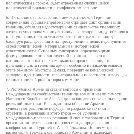
политическим игроком, будет отражением сложившейся
политической реальности в конфликтном регионе.
6. В отличие от послевоенной демократической Германии,
современная Турция неправомерно отрицает факт организации
геноцида, объявляя недостоверными свидетельства уцелевших
жертв, осуществляя манипуля-тивную контрпропаганду, обвиняя в
преступлениях против человечности самих жертв геноцида,
блокируя расследования этих преступления в целях недопущения
своей политической, материальной и исторической
ответственности. Основным факторами, определяющими
формулирование нигилистической позиции, являются
национализм и пантюркизм, включая представление, что
признание факта геноцида армян, особенно на заключительном
этапе режимом Мустафы Кемаля, повредит ее кемалистской,
западной идентичности, территориальной целостности и ведущей
геополитической роли в тюркском мире.
7. Республика Армения ставит вопросы о признании
международным сообществом геноцида армян и независимости
Нагорного Карабаха от Азербайджана как две сопряженные задачи
реальной политики. В гражданском обществе Армении
существуют различные подходы по разработке тактики и
стратегии в реализации этого курса — от усиления
международно-правовых оснований своих требований к Турции,
организации переговорного процесса и до продолжения
конфронтации с Турцией и Азербайджаном. Но, несмотря на
разногласия, гражданское общество Армении и армянская