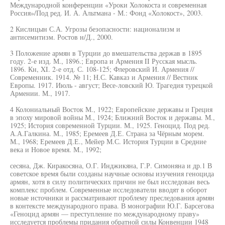
Международной конференции «Уроки Холокоста и современная
Россия»/Под ред. И. А. Альтмана - М.: Фонд «Холокост», 2003.
2 Кислицын С.А. Угрозы безопасности: национализм и
антисемитизм. Ростов н/Д., 2000.
3 Положение армян в Турции до вмешательства держав в 1895
году. 2-е изд. М., 1896.; Европа и Армения II Русская мысль.
1896. Кн, XI. 2-е отд. С. 108-125; Флеровский И. Армения //
Современник. 1914. № 11; Н.С. Кавказ и Армения // Вестник
Европы. 1917. Июль - август; Весе-ловский Ю. Трагедия турецкой
Армении. М., 1917.
4 Колониальный Восток М., 1922; Европейские державы и Греция
в эпоху мировой войны М., 1924; Ближний Восток и державы. М.,
1925; История современной Турции. М., 1925. Геноцид. Под ред.
А.А.Галкина. М., 1985; Еремеев Д.Е. Страна за Чёрным морем.
М., 1968; Еремеев Д.Е., Мейер М.С. История Турции в Средние
века и Новое время. М., 1992;
сесяна, Дж. Киракосяна, О.Г. Инджикяна, Г.Р. Симоняна и др.1 В
советское время были созданы научные основы изучения геноцида
армян, хотя в силу политических причин не был исследован весь
комплекс проблем. Современные исследователи вводят в оборот
новые источники и рассматривают проблему преследования армян
в контексте международного права. В монографии Ю.Г. Барсегова
«Геноцид армян — преступление по международному праву»
исследуется проблемы придания обратной силы Конвенции 1948