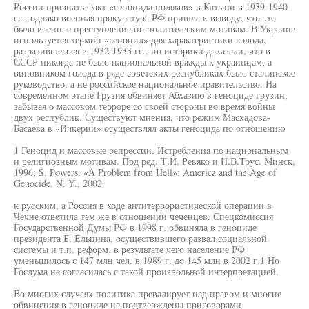
России признать факт «геноцида поляков» в Катыни в 1939-1940
гг., однако военная прокуратура РФ пришла к выводу, что это
было военное преступление по политическим мотивам. В Украине
используется термин «геноцид» для характеристики голода,
разразившегося в 1932-1933 гг., но историки доказали, что в
СССР никогда не было национальной вражды к украинцам, а
виновником голода в ряде советских республиках было сталинское
руководство, а не российское национальное правительство. На
современном этапе Грузия обвиняет Абхазию в геноциде грузин,
забывая о массовом терроре со своей стороны во время войны
двух республик. Существуют мнения, что режим Масхадова-
Басаева в «Ичкерии» осуществлял акты геноцида по отношению
1 Геноцид и массовые репрессии. Истребления по национальным
и религиозным мотивам. Под ред. Т.И. Ревяко и Н.В.Трус. Минск,
1996; S. Powers. «А Problem from Hell»: America and the Age of
Genocide. N. Y., 2002.
к русским, а Россия в ходе антитеррористической операции в
Чечне ответила тем же в отношении чеченцев. Спецкомиссия
Государственной Думы РФ в 1998 г. обвиняла в геноциде
президента Б. Ельцина, осуществившего развал социальной
системы и т.п. реформ, в результате чего население РФ
уменьшилось с 147 млн чел. в 1989 г. до 145 млн в 2002 г.1 Но
Госдума не согласилась с такой произвольной интерпретацией.
Во многих случаях политика превалирует над правом и многие
обвинения в геноциде не подтверждены приговорами