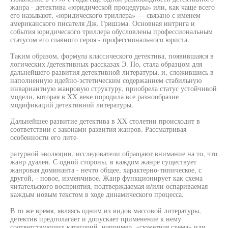
жанра - детектива «юридической процедуры» или, как чаще всего
его называют, «юридического триллера» — связано с именем
американского писателя Дж. Гришэма. Основная интрига и
события юридического триллера обусловлены профессиональным
статусом его главного героя - профессионального юриста.
Таким образом, формула классического детектива, появившаяся в
логических /детективных рассказах Э. По, стала образцом для
дальнейшего развития детективной литературы, и, сложившись в
наполненную идейно-эстетическим содержанием стабильную
инвариантную жанровую структуру, приобрела статус устойчивой
модели, которая в XX веке породила все разнообразие
модификаций детективной литературы.
Дальнейшее развитие детектива в XX столетии происходит в
соответствии с законами развития жанров. Рассматривая
особенности его лите-
ратурной эволюции, исследователи обращают внимание на то, что
жанр дуален. С одной стороны, в каждом жанре существует
жанровая доминанта - нечто общее, характерно-типическое, с
другой, - новое, изменчивое. Жанр функционирует как схема
читательского восприятия, подтверждаемая и/или оспариваемая
каждым новым текстом в ходе динамического процесса.
В то же время, являясь одним из видов массовой литературы,
детектив предполагает и допускает применение к нему
соответствующих категорий, например, «сюжетная схема» или