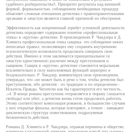
судебного разбирательства3. Приоритет результата над внешней
формой, формальностью, соблюдением необходимых процедур
объясняет сложные отношения детектива с правоохранительными
органами и зачастую является главной причиной их обострения.
Эффективность как непременный атрибут успешной деятельности
детектива определяет содержание понятия «профессиональная
этика» в «крутом» детективе. В произведениях Р. Чандлера и Д.
Хэммета профессиональная этика сыщика- это соблюдение неких
неписаных правил, позволяющих ему сохранять внутреннюю
психологическую возможность продолжать совершать свои
действия. Именно в этом заключается принципиальное (и
зачастую единственное) различие между преступником и
сыщиком. Сыщик в «крутом» детективе становится моральным
исключительно в силу выполняемых функций априорно и
бездоказательно. Р. Чандлер, комментируя свои произведения,
утверждал, что «не может быть и речи о том, чтобы детектив был
преступником, ибо детектив - по традиции и по определению -
Искатель Правды. Читателю как бы гарантируется его честность..
,»4. В конце романа преступник отправляется в тюрьму (лишается
свободы) или убит, а детектив вновь готов продолжать работать.
Этому соответствует композиция романов, в большинстве случаев
у них открытые финалы, которые повторяют, а точнее - замыкают
циклическую структуру повествования, подразумевая
бесконечность действия.
Романы Д. Хэммета и Р. Чандлера, отражая перемены в обществе,
изменили классический детектив, предложив новый тип сыщика,