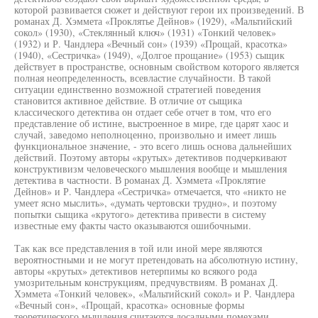
которой развивается сюжет и действуют герои их произведений. В
романах Д. Хэммета «Проклятье Дейнов» (1929), «Мальтийский
сокол» (1930), «Стеклянный ключ» (1931) «Тонкий человек»
(1932) и Р. Чандлера «Вечный сон» (1939) «Прощай, красотка»
(1940), «Сестричка» (1949), «Долгое прощание» (1953) сыщик
действует в пространстве, основным свойством которого является
полная неопределенность, всевластие случайности. В такой
ситуации единственно возможной стратегией поведения
становится активное действие. В отличие от сыщика
классического детектива он отдает себе отчет в том, что его
представление об истине, выстроенное в мире, где царят хаос и
случай, заведомо неполноценно, произвольно и имеет лишь
функциональное значение, - это всего лишь основа дальнейших
действий. Поэтому авторы «крутых» детективов подчеркивают
конструктивизм человеческого мышления вообще и мышления
детектива в частности. В романах Д. Хэммета «Проклятие
Дейнов» и Р. Чандлера «Сестричка» отмечается, что «никто не
умеет ясно мыслить», «думать чертовски трудно», и поэтому
попытки сыщика «крутого» детектива привести в систему
известные ему факты часто оказываются ошибочными.
Так как все представления в той или иной мере являются
вероятностными и не могут претендовать на абсолютную истину,
авторы «крутых» детективов нетерпимы ко всякого рода
умозрительным конструкциям, предчувствиям. В романах Д.
Хэммета «Тонкий человек», «Мальтийский сокол» и Р. Чандлера
«Вечный сон», «Прощай, красотка» основные формы
теоретического мышления считаются досадными помехами,