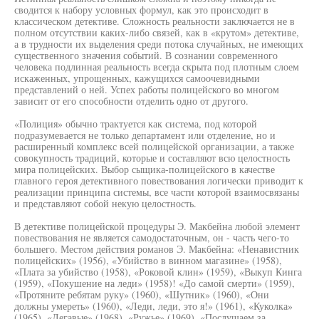
сводится к набору условных формул, как это происходит в
классическом детективе. Сложность реальности заключается не в
полном отсутствии каких-либо связей, как в «крутом» детективе,
а в трудности их выделения среди потока случайных, не имеющих
существенного значения событий. В сознании современного
человека подлинная реальность всегда скрыта под плотным слоем
искаженных, упрощенных, кажущихся самоочевидными
представлений о ней. Успех работы полицейского во многом
зависит от его способности отделить одно от другого.
«Полиция» обычно трактуется как система, под которой
подразумевается не только департамент или отделение, но и
расширенный комплекс всей полицейской организации, а также
совокупность традиций, которые и составляют всю целостность
мира полицейских. Выбор сыщика-полицейского в качестве
главного героя детективного повествования логически приводит к
реализации принципа системы, все части которой взаимосвязаны
и представляют собой некую целостность.
В детективе полицейской процедуры Э. Макбейна любой элемент
повествования не является самодостаточным, он - часть чего-то
большего. Местом действия романов Э. Макбейна: «Ненавистник
полицейских» (1956), «Убийство в винном магазине» (1958),
«Плата за убийство (1958), «Роковой клин» (1959), «Выкуп Кинга
(1959), «Покушение на леди» (1958)! «До самой смерти» (1959),
«Протяните ребятам руку» (1960), «Шутник» (1960), «Они
должны умереть» (1960), «Леди, леди, это я!» (1961), «Куколка»
(1965), «Легавые» (1968), «Ружье» (1969), «Послушаем за