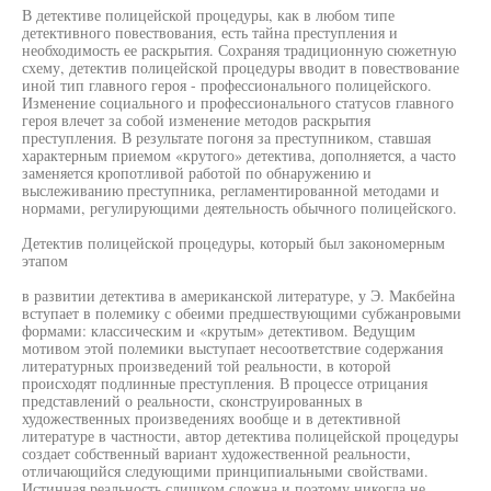
В детективе полицейской процедуры, как в любом типе
детективного повествования, есть тайна преступления и
необходимость ее раскрытия. Сохраняя традиционную сюжетную
схему, детектив полицейской процедуры вводит в повествование
иной тип главного героя - профессионального полицейского.
Изменение социального и профессионального статусов главного
героя влечет за собой изменение методов раскрытия
преступления. В результате погоня за преступником, ставшая
характерным приемом «крутого» детектива, дополняется, а часто
заменяется кропотливой работой по обнаружению и
выслеживанию преступника, регламентированной методами и
нормами, регулирующими деятельность обычного полицейского.
Детектив полицейской процедуры, который был закономерным
этапом
в развитии детектива в американской литературе, у Э. Макбейна
вступает в полемику с обеими предшествующими субжанровыми
формами: классическим и «крутым» детективом. Ведущим
мотивом этой полемики выступает несоответствие содержания
литературных произведений той реальности, в которой
происходят подлинные преступления. В процессе отрицания
представлений о реальности, сконструированных в
художественных произведениях вообще и в детективной
литературе в частности, автор детектива полицейской процедуры
создает собственный вариант художественной реальности,
отличающийся следующими принципиальными свойствами.
Истинная реальность слишком сложна и поэтому никогда не