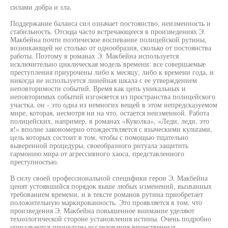
силами добра и зла.
Поддержание баланса сил означает постоянство, неизменность и
стабильность. Отсюда часто встречающееся в произведениях Э.
Макбейна почти поэтическое воспевание полицейской рутины,
возникающей не столько от однообразия, сколько от постоянства
работы. Поэтому в романах Э. Макбейна используется
исключительно циклическая модель времени: все совершаемые
преступления приурочены либо к месяцу, либо к времени года, и
никогда не используется линейная шкала с ее утверждением
неповторимости событий. Время как цепь уникальных и
неповторимых событий изгоняется из пространства полицейского
участка, он - это одна из немногих вещей в этом непредсказуемом
мире, которая, несмотря ни на что, остается неизменной. Работа
полицейских, например, в романах «Куколка», «Леди, леди, это
я!» вполне закономерно отождествляется с языческими культами,
цель которых состоит в том, чтобы с помощью тщательно
выверенной процедуры, своеобразного ритуала защитить
гармонию мира от агрессивного хаоса, представленного
преступностью.
В силу своей профессиональной специфики герои Э. Макбейна
ценят устоявшийся порядок выше любых изменений, вызванных
требованием времени, и в тексте романов рутина приобретает
положительную маркированность. Это проявляется в том, что
произведения Э. Макбейна повышенное внимание уделяют
технологической стороне установления истины. Очень подробно
описываются процедуры исследования вещественных