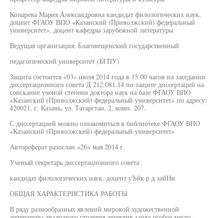
Козырева Мария Александровна кандидат филологических наук,
доцент ФГАОУ ВПО «Казанский (Приволжский) федеральный
университет», доцент кафедры зарубежной литературы
Ведущая организация: Благовещенский государственный
педагогический университет (БГПУ)
Защита состоится «03» июля 2014 года в 15.00 часов на заседании
диссертационного совета Д 212.081.14 по защите диссертаций на
соискание ученой степени доктора наук на базе ФГАОУ ВПО
«Казанский (Приволжский) федеральный университет» по адресу:
420021, г. Казань, ул. Татарстан, 2, комн. 207.
С диссертацией можно ознакомиться в библиотеке ФГАОУ ВПО
«Казанский (Приволжский) федеральный университет»
Автореферат разослан «26» мая 2014 г.
Ученый секретарь диссертационного совета .
кандидат филологических наук, доцент уЪйк р д зайНи
ОБЩАЯ ХАРАКТЕРИСТИКА РАБОТЫ
В ряду разнообразных явлений мировой художественной
литературы двадцатого столетия детектив занял особое место.