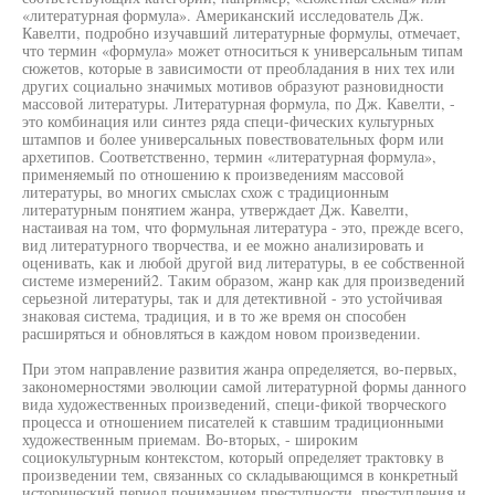
«литературная формула». Американский исследователь Дж.
Кавелти, подробно изучавший литературные формулы, отмечает,
что термин «формула» может относиться к универсальным типам
сюжетов, которые в зависимости от преобладания в них тех или
других социально значимых мотивов образуют разновидности
массовой литературы. Литературная формула, по Дж. Кавелти, -
это комбинация или синтез ряда специ-фических культурных
штампов и более универсальных повествовательных форм или
архетипов. Соответственно, термин «литературная формула»,
применяемый по отношению к произведениям массовой
литературы, во многих смыслах схож с традиционным
литературным понятием жанра, утверждает Дж. Кавелти,
настаивая на том, что формульная литература - это, прежде всего,
вид литературного творчества, и ее можно анализировать и
оценивать, как и любой другой вид литературы, в ее собственной
системе измерений2. Таким образом, жанр как для произведений
серьезной литературы, так и для детективной - это устойчивая
знаковая система, традиция, и в то же время он способен
расширяться и обновляться в каждом новом произведении.
При этом направление развития жанра определяется, во-первых,
закономерностями эволюции самой литературной формы данного
вида художественных произведений, специ-фикой творческого
процесса и отношением писателей к ставшим традиционными
художественным приемам. Во-вторых, - широким
социокультурным контекстом, который определяет трактовку в
произведении тем, связанных со складывающимся в конкретный
исторический период пониманием преступности, преступления и