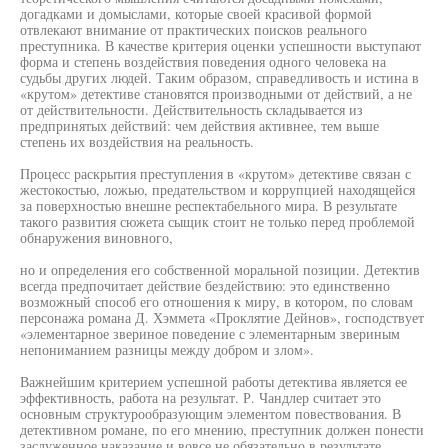
догадками и домыслами, которые своей красивой формой
отвлекают внимание от практических поисков реального
преступника. В качестве критерия оценки успешности выступают
форма и степень воздействия поведения одного человека на
судьбы других людей. Таким образом, справедливость и истина в
«крутом» детективе становятся производными от действий, а не
от действительности. Действительность складывается из
предпринятых действий: чем действия активнее, тем выше
степень их воздействия на реальность.
Процесс раскрытия преступления в «крутом» детективе связан с
жестокостью, ложью, предательством и коррупцией находящейся
за поверхностью внешне респектабельного мира. В результате
такого развития сюжета сыщик стоит не только перед проблемой
обнаружения виновного,
но и определения его собственной моральной позиции. Детектив
всегда предпочитает действие бездействию: это единственно
возможный способ его отношения к миру, в котором, по словам
персонажа романа Д. Хэммета «Проклятие Дейнов», господствует
«элементарное звериное поведение с элементарным звериным
непониманием разницы между добром и злом».
Важнейшим критерием успешной работы детектива является ее
эффективность, работа на результат. Р. Чандлер считает это
основным структурообразующим элементом повествования. В
детективном романе, по его мнению, преступник должен понести
заслуженное наказание и вовсе не обязательно в результате