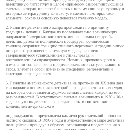
детективную литературу в целом -примером саморегулирующейся
системы, которая, приспосабливаясь к новому социокультурному и
историко-литературному контексту, изменяет некоторые свои
элементы, сохраняя основную повествовательную модель.
2. Развитие детективного жанра происходит по принципу
традиция - новация. Каждое из последовательно возникающих
направлений американского детективного романа («крутой»
детектив, детектив полицейской процедуры, юридический
триллер) сохраняет функцию главного персонажа и традиционную
инвариантную повествовательную модель, неизменно
завершающуюся установлением истины/правды и
восстановлением справедливости. Новация, проявляющаяся в
изменении социального и профессионального статусов главного
героя, влечет за собой изменение специфики репрезентации
категории справедливости.
3. Развитие американского детектива на протяжении XX века дает
три варианта понимания категорий справедливости и правосудия,
на которых основывается художественная система каждой из его
разновидностей. В эстетической системе возникшего в 1920 - 30-е
годы «крутого» детектива справедливость, в соответствии с
концепцией американского
индивидуализма, представлена как дело рук отдельной личности -
частного сыщика. В 1950-е годы в художественном мире детектива
полицейской процедуры образом, отражающим представления о
справедливости, становится система органов правопорядка.