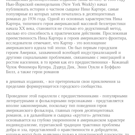
Нью-Йоркский еженедельник (New York Weekly) начал
публиковать истории о частном сыщике Нике Картере, самые
популярные из которых затем печатались в десятицентовых
романах до 1936 года. Одной из основных характеристик Ника
Картера, типичного героя американской массовой беллетристики
начала XX века, становится не столько его дедуктивный метод,
сколько его способность к практическим действиям. Прослеживая
преемственность Ника Картера и героев американского фронтира,
исследователи отмечают, что Картер - это воплощение
американского идеала той эпохи. Он был первым городским
героем Америки, захваченной всеобщей индустриализацией и
другими социальными проблемами, связанными с эмиграцией и
ростом населения, в то время как его предшественники - Кожаный
Чулок Фенимора Купера, Дэдвуд Дик, Энни Оукли и Буффало
Билл, а также герои романов
в дешевых изданиях, - все претерпевали свои приключения за
пределами формирующегося городского сообщества.
Проведение этой параллели с предшественниками - популярными
литературными и фольклорными персонажами - представляется
вполне закономерным, поскольку тип поведения героя
американского фольклора, главных героев десятицентовых
романов, а в дальнейшем и сыщика «крутого» детектива
основывается на глубоко укорененном в американском характере
индивидуализме, пуританской традиции трактовки проблемы
добра и зла, представлений о нравственности и добродетели,
которые могут быть выявлены только в практической плоскости, то