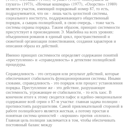
глухого» (1973), «Ночные кошмары» (1977), «Озорство» (1989)
является участок, имеющий порядковый номер 87, то есть,
подразумевается, что он - лишь часть целостной системы,
социального института, поддерживающего общественный
порядок, а сыщик-полицейский, в свою очередь, - тоже часть
системы охраны порядка. Таким образом, принцип системности
присутствует в произведениях Э. Макбейна на всех уровнях:
объединения романов в единый цикл, пространственной и
сюжетной организации повествования, создания характеров и
описания образа их действий.
Именно принцип системности определяет содержание понятий
«преступление» и «справедливость» в детективе полицейской
процедуры.
Справедливость - это ситуация или результат действий, которые
обеспечивают стабильность функционирования системы. Иными
словами, справедливость - это порядок или процесс установления
порядка. Преступление же - это действие, разрушающее
системность, угрожающее ее стабильности, - то есть хаос. В
конечном итоге к этому сводится пафос и идейно-эмоциональное
содержание всей серии о 87-м участке: главная задача полиции -
противостоять разрушителям. Самой привлекательной стороной в
работе полицейского является жесткая, а потому простая и
понятная система ценностей - «хорошие» против «плохих».
Главная цель полиции заключается в том, чтобы обеспечивать
постоянный баланс между