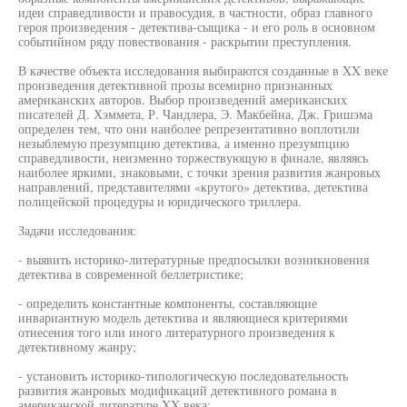
идеи справедливости и правосудия, в частности, образ главного
героя произведения - детектива-сыщика - и его роль в основном
событийном ряду повествования - раскрытии преступления.
В качестве объекта исследования выбираются созданные в XX веке
произведения детективной прозы всемирно признанных
американских авторов. Выбор произведений американских
писателей Д. Хэммета, Р. Чандлера, Э. Макбейна, Дж. Гришэма
определен тем, что они наиболее репрезентативно воплотили
незыблемую презумпцию детектива, а именно презумпцию
справедливости, неизменно торжествующую в финале, являясь
наиболее яркими, знаковыми, с точки зрения развития жанровых
направлений, представителями «крутого» детектива, детектива
полицейской процедуры и юридического триллера.
Задачи исследования:
- выявить историко-литературные предпосылки возникновения
детектива в современной беллетристике;
- определить константные компоненты, составляющие
инвариантную модель детектива и являющиеся критериями
отнесения того или иного литературного произведения к
детективному жанру;
- установить историко-типологическую последовательность
развития жанровых модификаций детективного романа в
американской литературе XX века;