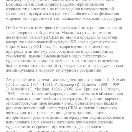
Возникший как разновидность судебно-криминальной
журналистики детектив из произведения нехудожественной
словесности превратился в один из наиболее ярких феноменов
мировой беллетристики и так называемой массовой литературы.
Особое место в этом процессе глобальной интернационализации
занял американский детектив. Можно сказать, что именно
детективная литература США во многом определила характер
восприятия американской культуры XX века в других странах
мира. К началу XXI века, благодаря научно-техническому
прогрессу и активному распространению информационных
технологий, именно американская модель литературно-
художественного осмысления моральных и правовых аспектов
бытия, в частности, понятий справедливости и правосудия, стала
доминирующей в мировом культурном пространстве.
Американские писатели - авторы детективных романов Д. Хэммет
(D. Hammett, 1894 - 1961), Р. Чандлер (R. Chandler, 1888 - 1959),
Э. Макбейн (Е. MacBain, 1926 - 2005), Дж. Гришэм (J. Grisham,
1955) - имеют поистине мировую славу и являются обладателями
престижных премий в области литературы. Изучение творчества
этих авторов, чьи произведения внесли значительный вклад в
развитие детективной литературы США и получили высокую
оценку критики, позволяет определить закономерности
исторического развития данной литературной формы в XX веке и
использовать его в качестве материала для анализа системы
художественных средств, применяемых для выражения
представлений о правде, справедливости и правосудии в