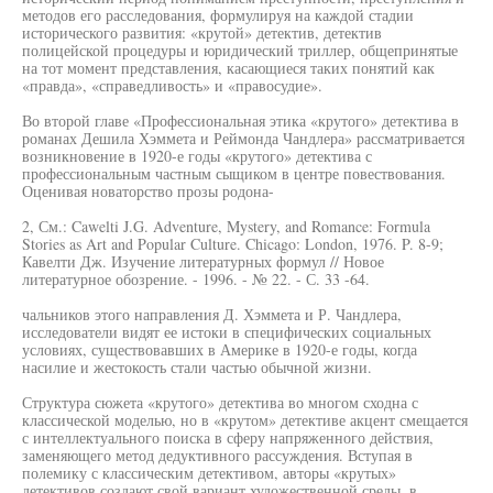
методов его расследования, формулируя на каждой стадии
исторического развития: «крутой» детектив, детектив
полицейской процедуры и юридический триллер, общепринятые
на тот момент представления, касающиеся таких понятий как
«правда», «справедливость» и «правосудие».
Во второй главе «Профессиональная этика «крутого» детектива в
романах Дешила Хэммета и Реймонда Чандлера» рассматривается
возникновение в 1920-е годы «крутого» детектива с
профессиональным частным сыщиком в центре повествования.
Оценивая новаторство прозы родона-
2, См.: Cawelti J.G. Adventure, Mystery, and Romance: Formula
Stories as Art and Popular Culture. Chicago: London, 1976. P. 8-9;
Кавелти Дж. Изучение литературных формул // Новое
литературное обозрение. - 1996. - № 22. - С. 33 -64.
чальников этого направления Д. Хэммета и Р. Чандлера,
исследователи видят ее истоки в специфических социальных
условиях, существовавших в Америке в 1920-е годы, когда
насилие и жестокость стали частью обычной жизни.
Структура сюжета «крутого» детектива во многом сходна с
классической моделью, но в «крутом» детективе акцент смещается
с интеллектуального поиска в сферу напряженного действия,
заменяющего метод дедуктивного рассуждения. Вступая в
полемику с классическим детективом, авторы «крутых»
детективов создают свой вариант художественной среды, в