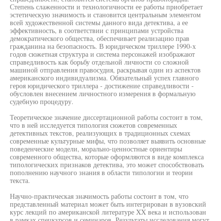
Степень слаженности и технологичности ее работы приобретает
эстетическую значимость и становится центральным элементом
всей художественной системы данного вида детектива, а ее
эффективность, в соответствии с принципами устройства
демократического общества, обеспечивает реализацию прав
гражданина на безопасность. В юридическом триллере 1990-х
годов сюжетная структура и система персонажей изображают
справедливость как борьбу отдельной личности со сложной
машиной отправления правосудия, раскрывая один из аспектов
американского индивидуализма. Обязательный успех главного
героя юридического триллера - достижение справедливости -
обусловлен внесением личностного измерения в формальную
судебную процедуру.
Теоретическое значение диссертационной работы состоит в том,
что в ней исследуется типология сюжетов современных
детективных текстов, реализующих в традиционных схемах
современные культурные мифы, что позволяет выявить основные
поведенческие модели, морально-ценностные ориентиры
современного общества, которые оформляются в виде комплекса
типологических признаков детектива, это может способствовать
пополнению научного знания в области типологии и теории
текста.
Научно-практическая значимость работы состоит в том, что
представленный материал может быть интегрирован в вузовский
курс лекций по американской литературе XX века и использован
в рамках спецкурсов и семинаров. Результаты исследования могут