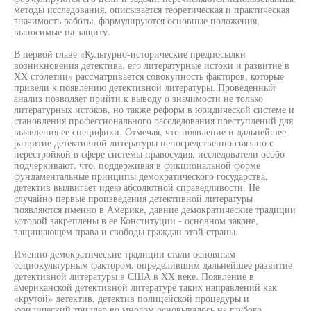
методы исследования, описывается теоретическая и практическая
значимость работы, формулируются основные положения,
выносимые на защиту.
В первой главе «Культурно-исторические предпосылки
возникновения детектива, его литературные истоки и развитие в
XX столетии» рассматривается совокупность факторов, которые
привели к появлению детективной литературы. Проведенный
анализ позволяет прийти к выводу о значимости не только
литературных истоков, но также реформ в юридической системе и
становления профессионального расследования преступлений для
выявления ее специфики. Отмечая, что появление и дальнейшее
развитие детективной литературы непосредственно связано с
перестройкой в сфере системы правосудия, исследователи особо
подчеркивают, что, поддерживая в фикциональной форме
фундаментальные принципы демократического государства,
детектив выдвигает идею абсолютной справедливости. Не
случайно первые произведения детективной литературы
появляются именно в Америке, давние демократические традиции
которой закреплены в ее Конституции - основном законе,
защищающем права и свободы граждан этой страны.
Именно демократические традиции стали основным
социокультурным фактором, определившим дальнейшее развитие
детективной литературы в США в XX веке. Появление в
американской детективной литературе таких направлений как
«крутой» детектив, детектив полицейской процедуры и
юридический триллер во многом основывалось на глубоко