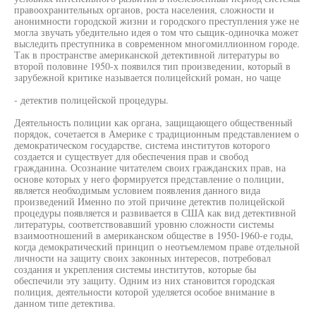
правоохранительных органов, роста населения, сложности и
анонимности городской жизни и городского преступления уже не
могла звучать убедительно идея о том что сыщик-одиночка может
выследить преступника в современном многомиллионном городе.
Так в пространстве американской детективной литературы во
второй половине 1950-х появился тип произведении, который в
зарубежной критике называется полицейский роман, но чаще
- детектив полицейской процедуры.
Деятельность полиции как органа, защищающего общественный
порядок, сочетается в Америке с традиционным представлением о
демократическом государстве, система институтов которого
создается и существует для обеспечения прав и свобод
гражданина. Осознание читателем своих гражданских прав, на
основе которых у него формируется представление о полиции,
является необходимым условием появления данного вида
произведений Именно по этой причине детектив полицейской
процедуры появляется и развивается в США как вид детективной
литературы, соответствовавший уровню сложности системы
взаимоотношений в американском обществе в 1950-1960-е годы,
когда демократический принцип о неотъемлемом праве отдельной
личности на защиту своих законных интересов, потребовал
создания и укрепления системы институтов, которые бы
обеспечили эту защиту. Одним из них становится городская
полиция, деятельности которой уделяется особое внимание в
данном типе детектива.