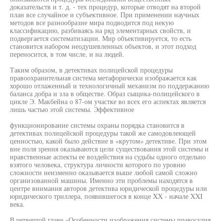
доказательств и т. д. - тех процедур, которые отводят на второй
план все случайное и субъективное. При применении научных
методов все разнообразие мира подводится под некую
классификацию, разбиваясь на ряд элементарных свойств, и
подвергается систематизации. Мир объективируется, то есть
становится набором неодушевленных объектов, и этот подход
переносится, в том числе, и на людей.
Таким образом, в детективах полицейской процедуры
правоохранительная система метафорически изображается как
хорошо отлаженный и технологичный механизм по поддержанию
баланса добра и зла в обществе. Образ сыщика-полицейского в
цикле Э. Макбейна о 87-ом участке во всех его аспектах является
лишь частью этой системы. Эффективное
функционирование системы охраны порядка становится в
детективах полицейской процедуры такой же самодовлеющей
ценностью, какой было действие в «крутом» детективе. При этом
вне поля зрения оказываются цели существования этой системы и
нравственные аспекты ее воздействия на судьбы одного отдельно
взятого человека, структура личности которого по уровню
сложности неизменно оказывается выше любой самой сложно
организованной машины. Именно эти проблемы находятся в
центре внимания авторов детектива юридической процедуры или
юридического триллера, появившегося в конце XX - начале XXI
века.
В четвертой главе «Особенности изображения системы правосудия