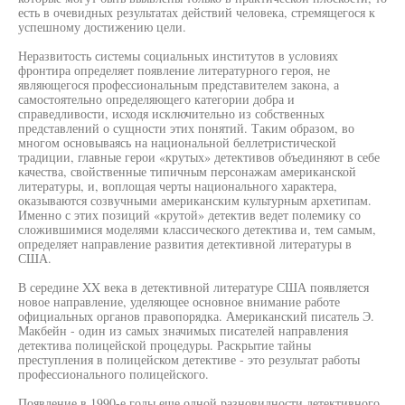
есть в очевидных результатах действий человека, стремящегося к
успешному достижению цели.
Неразвитость системы социальных институтов в условиях
фронтира определяет появление литературного героя, не
являющегося профессиональным представителем закона, а
самостоятельно определяющего категории добра и
справедливости, исходя исключительно из собственных
представлений о сущности этих понятий. Таким образом, во
многом основываясь на национальной беллетристической
традиции, главные герои «крутых» детективов объединяют в себе
качества, свойственные типичным персонажам американской
литературы, и, воплощая черты национального характера,
оказываются созвучными американским культурным архетипам.
Именно с этих позиций «крутой» детектив ведет полемику со
сложившимися моделями классического детектива и, тем самым,
определяет направление развития детективной литературы в
США.
В середине XX века в детективной литературе США появляется
новое направление, уделяющее основное внимание работе
официальных органов правопорядка. Американский писатель Э.
Макбейн - один из самых значимых писателей направления
детектива полицейской процедуры. Раскрытие тайны
преступления в полицейском детективе - это результат работы
профессионального полицейского.
Появление в 1990-е годы еще одной разновидности детективного