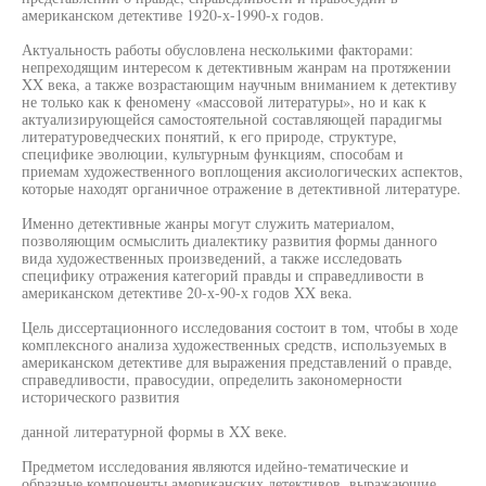
американском детективе 1920-х-1990-х годов.
Актуальность работы обусловлена несколькими факторами:
непреходящим интересом к детективным жанрам на протяжении
XX века, а также возрастающим научным вниманием к детективу
не только как к феномену «массовой литературы», но и как к
актуализирующейся самостоятельной составляющей парадигмы
литературоведческих понятий, к его природе, структуре,
специфике эволюции, культурным функциям, способам и
приемам художественного воплощения аксиологических аспектов,
которые находят органичное отражение в детективной литературе.
Именно детективные жанры могут служить материалом,
позволяющим осмыслить диалектику развития формы данного
вида художественных произведений, а также исследовать
специфику отражения категорий правды и справедливости в
американском детективе 20-х-90-х годов XX века.
Цель диссертационного исследования состоит в том, чтобы в ходе
комплексного анализа художественных средств, используемых в
американском детективе для выражения представлений о правде,
справедливости, правосудии, определить закономерности
исторического развития
данной литературной формы в XX веке.
Предметом исследования являются идейно-тематические и
образные компоненты американских детективов, выражающие