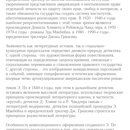
укорененном представлении американцев о неотъемлемом праве
отдельной личности на защиту своих прав, свобод и интересов, а
также обязанности государства создать систему институтов,
обеспечивающих реализацию этих прав. В 1920 - 1940-е годы
наиболее репрезентативными с этой точки зрения являются
произведения Дешила Хэммета и Реймонда Чанд-лера, в 1950 -
1970-е годы - романы Эда Макбейна, в 1980 - 1990-е годы -
юридические триллеры Джона Гришэма.
Значимость как литературных истоков, так и социально-
культурных предпосылок определяет двоякую природу детектива.
С одной стороны, -это художественная форма повествования,
отвечающая на определенные запросы времени, связанные с
социальными переменами и становлением правового государства.
С другой стороны, - это изображение вымышленных персонажей
и событий, имеющее специфическое эстетическое оформление,
впервые четко артикулированное американским писателем-роман-
тиком Э. По в 1840-е годы, при этом в дальнейшем детектив,
оставаясь явлением массовой литературы, использовал творческие
принципы произведений литературного канона, в частности,
«крутой» детектив Д. Хэмме-та и Р. Чандлера связан с
литературой модернизма, детектив полицейской процедуры Э.
Макбейна и юридичсеский триллер Дж. Гришэма строится на
принципах реалистической литературы.
Особенность композиционного оформления созданного Э. По
детективного рассказа состоит в том, что его сюжетная схема