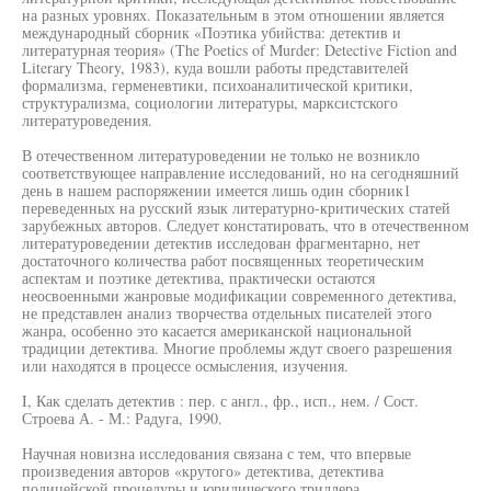
на разных уровнях. Показательным в этом отношении является
международный сборник «Поэтика убийства: детектив и
литературная теория» (The Poetics of Murder: Detective Fiction and
Literary Theory, 1983), куда вошли работы представителей
формализма, герменевтики, психоаналитической критики,
структурализма, социологии литературы, марксистского
литературоведения.
В отечественном литературоведении не только не возникло
соответствующее направление исследований, но на сегодняшний
день в нашем распоряжении имеется лишь один сборник1
переведенных на русский язык литературно-критических статей
зарубежных авторов. Следует констатировать, что в отечественном
литературоведении детектив исследован фрагментарно, нет
достаточного количества работ посвященных теоретическим
аспектам и поэтике детектива, практически остаются
неосвоенными жанровые модификации современного детектива,
не представлен анализ творчества отдельных писателей этого
жанра, особенно это касается американской национальной
традиции детектива. Многие проблемы ждут своего разрешения
или находятся в процессе осмысления, изучения.
I, Как сделать детектив : пер. с англ., фр., исп., нем. / Сост.
Строева А. - М.: Радуга, 1990.
Научная новизна исследования связана с тем, что впервые
произведения авторов «крутого» детектива, детектива
полицейской процедуры и юридического триллера