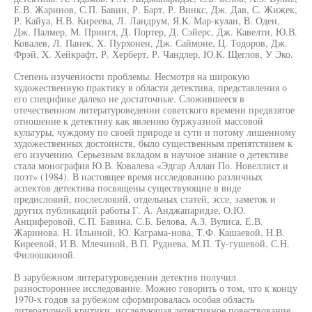
Е.В. Жаринов, С.П. Бавин, Р. Барт, Р. Винкс, Дж. Дав, С. Жижек,
Р. Кайуа, Н.В. Киреева, Л. Ландрум, Я.К. Мар-кулан, В. Оден,
Дж. Палмер, М. Прингл, Д. Портер, Д. Сэйерс, Дж. Кавелти, Ю.В.
Ковалев, Л. Панек, X. Пурхонен, Дж. Саймоне, Ц. Тодоров, Дж.
Фрэй, X. Хейкрафт, Р. Херберт, Р. Чандлер, Ю.К. Щеглов, У Эко.
Степень изученности проблемы. Несмотря на широкую
художественную практику в области детектива, представления о
его специфике далеко не достаточные. Сложившееся в
отечественном литературоведении советского времени предвзятое
отношение к детективу как явлению буржуазной массовой
культуры, чуждому по своей природе и сути и потому лишенному
художественных достоинств, было существенным препятствием к
его изучению. Серьезным вкладом в научное знание о детективе
стала монография Ю.В. Ковалева «Эдгар Аллан По. Новеллист и
поэт» (1984). В настоящее время исследованию различных
аспектов детектива посвящены существующие в виде
предисловий, послесловий, отдельных статей, эссе, заметок и
других публикаций работы Г. А. Анджапаридзе, О.Ю.
Анциферовой, С.П. Бавина, С.Б. Белова, А.З. Вулиса, Е.В.
Жаринова. Н. Ильиной, Ю. Каграма-нова, Т.Ф. Кашаевой, Н.В.
Киреевой, И.В. Млечиной, В.П. Руднева, М.П. Ту-гушевой, С.Н.
Филюшкиной.
В зарубежном литературоведении детектив получил
разностороннее исследование. Можно говорить о том, что к концу
1970-х годов за рубежом сформировалась особая область
литературной критики, исследующая детективное повествование