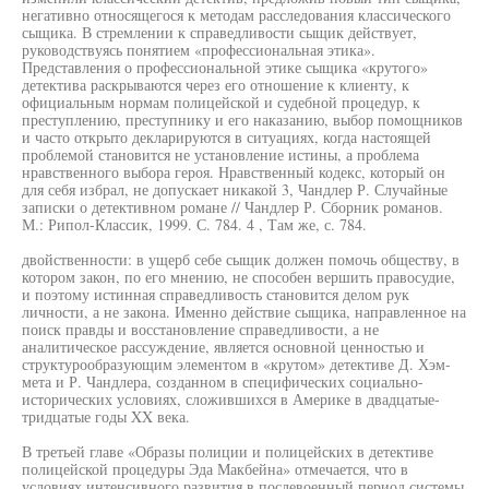
негативно относящегося к методам расследования классического
сыщика. В стремлении к справедливости сыщик действует,
руководствуясь понятием «профессиональная этика».
Представления о профессиональной этике сыщика «крутого»
детектива раскрываются через его отношение к клиенту, к
официальным нормам полицейской и судебной процедур, к
преступлению, преступнику и его наказанию, выбор помощников
и часто открыто декларируются в ситуациях, когда настоящей
проблемой становится не установление истины, а проблема
нравственного выбора героя. Нравственный кодекс, который он
для себя избрал, не допускает никакой 3, Чандлер Р. Случайные
записки о детективном романе // Чандлер Р. Сборник романов.
М.: Рипол-Классик, 1999. С. 784. 4 , Там же, с. 784.
двойственности: в ущерб себе сыщик должен помочь обществу, в
котором закон, по его мнению, не способен вершить правосудие,
и поэтому истинная справедливость становится делом рук
личности, а не закона. Именно действие сыщика, направленное на
поиск правды и восстановление справедливости, а не
аналитическое рассуждение, является основной ценностью и
структурообразующим элементом в «крутом» детективе Д. Хэм-
мета и Р. Чандлера, созданном в специфических социально-
исторических условиях, сложившихся в Америке в двадцатые-
тридцатые годы XX века.
В третьей главе «Образы полиции и полицейских в детективе
полицейской процедуры Эда Макбейна» отмечается, что в
условиях интенсивного развития в послевоенный период системы