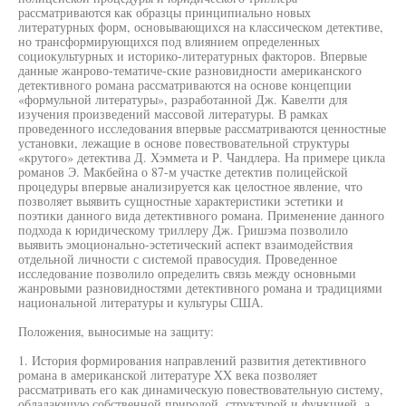
рассматриваются как образцы принципиально новых
литературных форм, основывающихся на классическом детективе,
но трансформирующихся под влиянием определенных
социокультурных и историко-литературных факторов. Впервые
данные жанрово-тематиче-ские разновидности американского
детективного романа рассматриваются на основе концепции
«формульной литературы», разработанной Дж. Кавелти для
изучения произведений массовой литературы. В рамках
проведенного исследования впервые рассматриваются ценностные
установки, лежащие в основе повествовательной структуры
«крутого» детектива Д. Хэммета и Р. Чандлера. На примере цикла
романов Э. Макбейна о 87-м участке детектив полицейской
процедуры впервые анализируется как целостное явление, что
позволяет выявить сущностные характеристики эстетики и
поэтики данного вида детективного романа. Применение данного
подхода к юридическому триллеру Дж. Гришэма позволило
выявить эмоционально-эстетический аспект взаимодействия
отдельной личности с системой правосудия. Проведенное
исследование позволило определить связь между основными
жанровыми разновидностями детективного романа и традициями
национальной литературы и культуры США.
Положения, выносимые на защиту:
1. История формирования направлений развития детективного
романа в американской литературе XX века позволяет
рассматривать его как динамическую повествовательную систему,
обладающую собственной природой, структурой и функцией, а