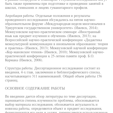
быть также применены при подготовке и проведении занятий в
школах, гимназиях и лицеях гуманитарного профиля.
Апробация работы. Отдельные положения и результаты
проведенного исследования обсуждались на пятом научно-
образовательном форуме «Международная неделя многоязычия в
Удмуртском государственном университете» (Ижевск, 2014);
Межвузовском научно-практическом семинаре «Иностранный
язык как предмет изучения и обучения» (Ижевск, 2013); на
Всероссийской научно-практической конференции «Дидактика
межкультурной коммуникации в иноязычном образовании: теория
и практика» (Ижевск, 2013); Межвузовской научной конференции
«Кор-мановские чтения» (Ижевск, 2010); Межвузовской научно-
практической конференции к 25-летию памяти проф. Б.О.
Кормана (Ижевск, 2008).
Структура работы. Диссертационное исследование состоит из
введения, 4-х глав, заключения и библиографического списка,
насчитывающего 311 наименований. Общий объем работы 156
страниц.
ОСНОВНОЕ СОДЕРЖАНИЕ РАБОТЫ
Во введении дается обзор литературы по теме диссертации,
оценивается степень изученности проблемы, обосновывается
выбор материала исследования, обозначается актуальность и
новизна работы, определяются объект и предмет исследования,
формулируются его цели и задачи, перечисляются использованные