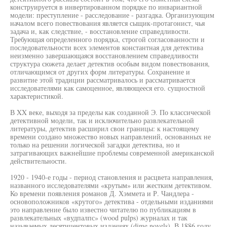
конструируется в инвертированном порядке по инвариантной
модели: преступление - расследование - разгадка. Организующим
началом всего повествования является сыщик-протагонист, чья
задача и, как следствие, - восстановление справедливости.
Требующая определенного порядка, строгой согласованности и
последовательности всех элементов константная для детектива
неизменно завершающаяся восстановлением справедливости
структура сюжета делает детектив особым видом повествования,
отличающимся от других форм литературы. Сохранение и
развитие этой традиции рассматривалось и рассматривается
исследователями как самоценное, являющееся его. сущностной
характеристикой.
В XX веке, выходя за пределы как созданной Э. По классической
детективной модели, так и исключительно развлекательной
литературы, детектив расширил свои границы: к настоящему
времени создано множество новых направлений, основанных не
только на решении логической загадки детектива, но и
затрагивающих важнейшие проблемы современной американской
действительности.
1920 - 1940-е годы - период становления и расцвета направления,
названного исследователями «крутым» или жестким детективом.
Ко времени появления романов Д. Хэммета и Р. Чандлера -
основоположников «крутого» детектива - отдельными изданиями
это направление было известно читателю по публикациям в
развлекательных «вудпалпс» (wood pulps) журналах и так
называемых десятицентовых изданиях (dime novels). В 1886 году