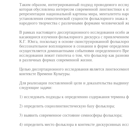
Таким образом, интегрированный подход проводимого исследо
которая обусловлена интересом современной лингвистики к и
репрезентации национальной картины мира, менталитета наро
установления семиотической сущности фольклорного знака в 
народного творчества с различными формами человеческой ж
В рамках настоящего диссертационного исследования особо а
касающиеся изучения фольклорного дискурса с привлечение
К.Г. Юнга, поскольку в основе сконструированной фольклоро
бессознательное воплощенное в сознании в форме определенн
осуществляется доминантными событиями определенного Врем
исследования лежит гипотеза о том, что фольклор как разнов
в различных формах современной жизни.
Целью диссертационного исследования является лингвосемио
контексте Времени Культуры.
Для реализации поставленной цели и доказательства выдвинут
следующие задачи:
1) исследовать подходы к определению содержания термина ф
2) определить социолингвистическую базу фольклора;
3) выявить современное состояние семиосферы фольклора;
4) определить место фольклора в контексте дискурсивных исс