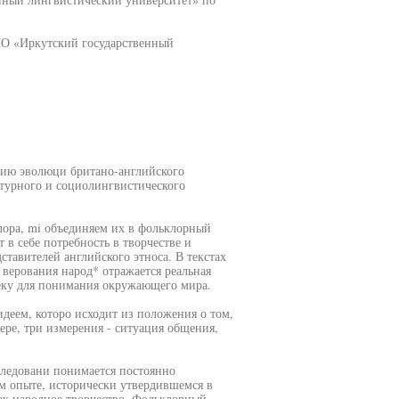
ПО «Иркутский государственный
нию эволюци британо-английского
ьтурного и социолингвистического
лора, mi объединяем их в фольклорный
т в себе потребность в творчестве и
тавителей английского этноса. В текстах
верования народ* отражается реальная
еку для понимания окружающего мира.
деем, которо исходит из положения о том,
ере, три измерения - ситуация общения,
ледовани понимается постоянно
ом опыте, исторически утвердившемся в
как народное творчество. Фольклорный