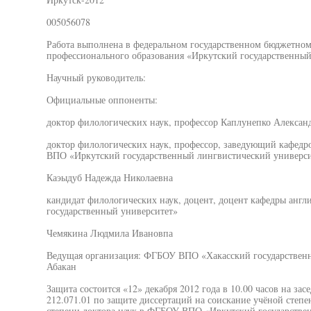
005056078
Работа выполнена в федеральном государственном бюджетно
профессионального образования «Иркутский государственный
Научный руководитель:
Официальные оппоненты:
доктор филологических наук, профессор Каплунепко Алекса
доктор филологических наук, профессор, заведующий кафед
ВПО «Иркутский государственный лингвистический универси
Каэыдуб Надежда Николаевна
кандидат филологических наук, доцент, доцент кафедры ан
государственный университет»
Чемякина Людмила Ивановпа
Ведущая организация: ФГБОУ ВПО «Хакасский государственны
Абакан
Защита состоится «12» декабря 2012 года в 10.00 часов на за
212.071.01 по защите диссертаций на соискание учёной степе
степени доктора наук в ФГБОУ ВПО «Иркутский государстве