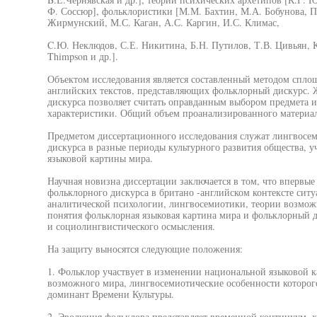
Ф. Соссюр], фольклористики [М.М. Бахтин, М.А. Бобунова, П.
Жирмунский, М.С. Каган, А.С. Каргин, И.С. Климас,
C.Ю. Неклюдов, С.Е. Никитина, Б.Н. Путилов, Т.В. Цивьян, К
Thimpson и др.].
Объектом исследования является составленный методом спл
английских текстов, представляющих фольклорный дискурс. 
дискурса позволяет считать оправданным выбором предмета и
характеристики. Общий объем проанализированного материала
Предметом диссертационного исследования служат лингвосем
дискурса в разные периоды культурного развития общества,
языковой картины мира.
Научная новизна диссертации заключается в том, что впервы
фольклорного дискурса в британо -английском контексте си
аналитической психологии, лингвосемиотики, теории возмож
понятия фольклорная языковая картина мира и фольклорный ди
и социолингвистического осмысления.
На защиту выносятся следующие положения:
1. Фольклор участвует в изменении национальной языковой 
возможного мира, лингвосемиотические особенности которог
доминант Времени Культуры.
2. Эволюция фольклора представляет временной континуум, 