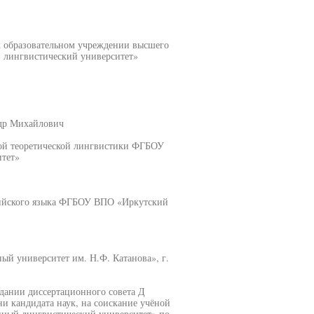
м образовательном учреждении высшего
 лингвистический университет»
ндр Михайлович
рой теоретической лингвистики ФГБОУ
тет»
глийского языка ФГБОУ ВПО «Иркутский
й университет им. Н.Ф. Катанова», г.
седании диссертационного совета Д
ни кандидата наук, на соискание учёной
нный лингвистический университет» по