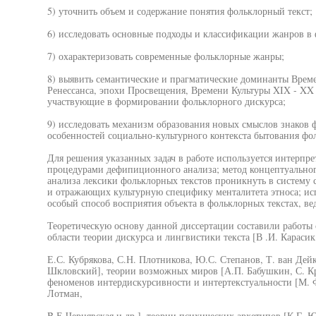
5) уточнить объем и содержание понятия фольклорный текст;
6) исследовать основные подходы и классификации жанров в 
7) охарактеризовать современные фольклорные жанры;
8) выявить семантические и прагматические доминанты Време
Ренессанса, эпохи Просвещения, Времени Культуры XIX - XX 
участвующие в формировании фольклорного дискурса;
9) исследовать механизм образования новых смыслов знаков ф
особенностей социально-культурного контекста бытования фо
Для решения указанных задач в работе используется интерп
процедурами дефипиционного анализа; метод концептуальног
анализа лексики фольклорных текстов проникнуть в систему 
и отражающих культурную специфику менталитета этноса; исп
особый способ восприятия объекта в фольклорных текстах, в
Теоретическую основу данной диссертации составили работы
области теории дискурса и лингвистики текста [В .И. Карасик
Е.С. Кубрякова, С.Н. Плотникова, Ю.С. Степанов, Т. ван Дейк 
Шкловский], теории возможных миров [А.П. Бабушкин, С. Кр
феноменов интердискурсивности и интертекстуальности [М. 
Лотман,
B.Е.Чернявская и др.], теории психических архетипов [К.Г. 