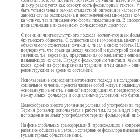
дискур реализуется как совокупность фольклорных текстов. 
быть установлены в рамках стандартной оппозиции «адресант 
данном случае распределена н неопределенном множестве ко
ка устную, так и письменную формы представления. В диссерт
принадлежащие письменному фольклорному дискурсу.
С позиции лингвокультурного подхода исследуется язык фоль
британского общества. О существовали изоморфизма между в
объясняемого сходством и функций, писал в своих работах Н.
подчеркнуть, что граница между языковой и культурной семан
значения, т.е. верования, представления об элементах внешне
называющих их слов. Наряду с фольклорным текстами, язык п
кодов, одной из фор: выражения традиции и тем самым - одн
реконструкции ее древних состояний.
Использование социолингвистического подхода в исследовани
социальное явление, представляющее собой живук поддающу
основанную на опыте, знания? мироощущениях предшествующ
между языко! фольклора и социальными условиями его бытов
Целесообразно внести уточнение условия об употреблении т
Термин фольклор используется в работе там, гд речь идёт о к
использование языкг употребляется термин фольклорный диск
На фоне глобальных трансформаций, происходящих в соврем
развитие общества в целом, исследование фольклора вызывае
гуманитарных областей знаний.