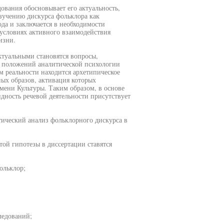
вания обосновывает его актуальность,
зучению дискурса фольклора как
да и заключается в необходимости
условиях активного взаимодействия
изни.
ктуальными становятся вопросы,
м положений аналитической психологии
м реальности находится архетипическое
ых образов, активация которых
ени Культуры. Таким образом, в основе
идность речевой деятельности присутствует
тический анализ фольклорного дискурса в
ой гипотезы в диссертации ставятся
ольклор;
ледований;