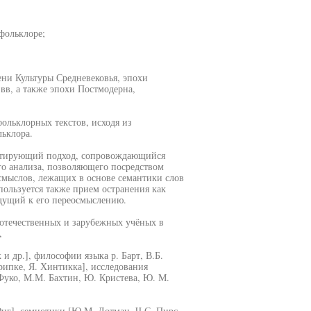
фольклоре;
ни Культуры Средневековья, эпохи
вв, а также эпохи Постмодерна,
ольклорных текстов, исходя из
льклора.
ретирующий подход, сопровождающийся
о анализа, позволяющего посредством
смыслов, лежащих в основе семантики слов
ользуется также прием остранения как
едущий к его переосмыслению.
 отечественных и зарубежных учёных в
,
и др.], философии языка р. Барт, В.Б.
ипке, Я. Хинтикка], исследования
Фуко, М.М. Бахтин, Ю. Кристева, Ю. М.
Юнг], семиотики [Ю.М. Лотман, Ч.С. Пирс,