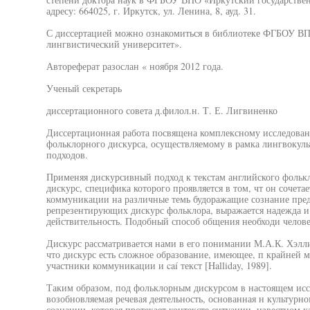
адресу: 664025, г. Иркутск, ул. Ленина, 8, ауд. 31.
С диссертацией можно ознакомиться в библиотеке ФГБОУ В
лингвистический университет».
Автореферат разослан « ноября 2012 года.
Ученый секретарь
диссертационного совета д.филол.н. Т. Е. Лигвиненко
Диссертационная работа посвящена комплексному исследова
фольклорного дискурса, осуществляемому в рамка лингвокул
подходов.
Применяя дискурсивный подход к текстам английского фольк
дискурс, специфика которого проявляется в том, чт он сочетае
коммуникации на различные темь будоражащие сознание предс
репрезентирующих дискурс фольклора, выражается надежда и 
действительность. Подобный способ общения необходи челов
Дискурс рассматривается нами в его понимании М.А.К. Хэлли
что дискурс есть сложное образование, имеющее, п крайней м
участники коммуникации и caí текст [Halliday, 1989].
Таким образом, под фольклорным дискурсом в настоящем исс
возобновляемая речевая деятельность, основанная н культурн
сознании, которая протекает контексте ситуации, известном 