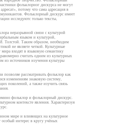
Участники фольклорног дискурса не могут
адресат», потому что сама адресация в
ммуникантов. Фольклорный дискурс имеет
ации исследуютс только тексты,
клора неразрывной связи с культурой
ербальным языком и культурой,
И. Толстой. Таким образом, необходим
тикой не являете четкой. Культурные
г мира входят в языковую семантику
равомерно считать одним из культурных
им из источников изучения культуры
и позволяе рассматривать фольклор как
юся изменениям знаковую систему,
их поколений, а также изучить связь
ания.
ермино фольклор и фольклорный дискурс.
ультурном контексте явления. Характеризуя
урс.
енном мире и влияющих на культурное
т особый интерес в кругу учёных