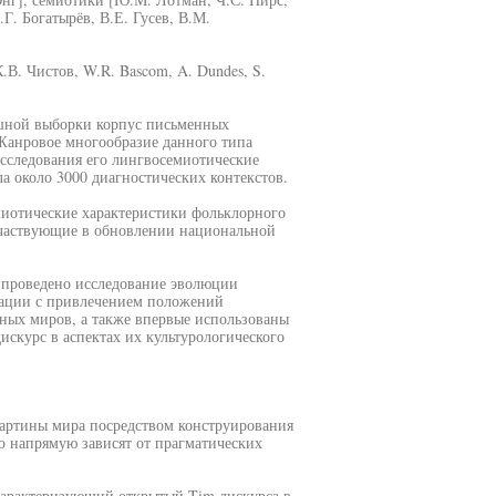
Г. Богатырёв, В.Е. Гусев, В.М.
.В. Чистов, W.R. Bascom, A. Dundes, S.
ошной выборки корпус письменных
Жанровое многообразие данного типа
сследования его лингвосемиотические
 около 3000 диагностических контекстов.
иотические характеристики фольклорного
 участвующие в обновлении национальной
е проведено исследование эволюции
туации с привлечением положений
ных миров, а также впервые использованы
скурс в аспектах их культурологического
картины мира посредством конструирования
о напрямую зависят от прагматических
характеризующий открытый Tim дискурса в