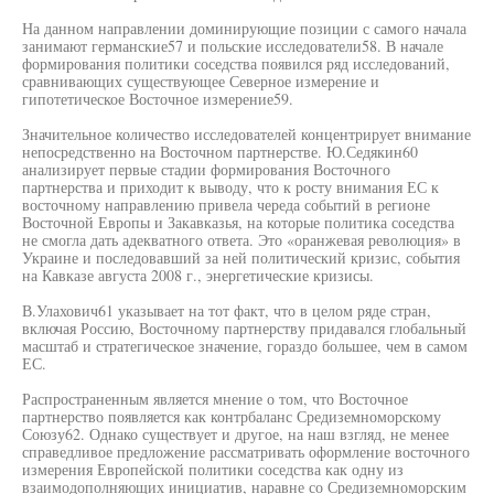
На данном направлении доминирующие позиции с самого начала
занимают германские57 и польские исследователи58. В начале
формирования политики соседства появился ряд исследований,
сравнивающих существующее Северное измерение и
гипотетическое Восточное измерение59.
Значительное количество исследователей концентрирует внимание
непосредственно на Восточном партнерстве. Ю.Седякин60
анализирует первые стадии формирования Восточного
партнерства и приходит к выводу, что к росту внимания ЕС к
восточному направлению привела череда событий в регионе
Восточной Европы и Закавказья, на которые политика соседства
не смогла дать адекватного ответа. Это «оранжевая революция» в
Украине и последовавший за ней политический кризис, события
на Кавказе августа 2008 г., энергетические кризисы.
В.Улахович61 указывает на тот факт, что в целом ряде стран,
включая Россию, Восточному партнерству придавался глобальный
масштаб и стратегическое значение, гораздо большее, чем в самом
ЕС.
Распространенным является мнение о том, что Восточное
партнерство появляется как контрбаланс Средиземноморскому
Союзу62. Однако существует и другое, на наш взгляд, не менее
справедливое предложение рассматривать оформление восточного
измерения Европейской политики соседства как одну из
взаимодополняющих инициатив, наравне со Средиземноморским