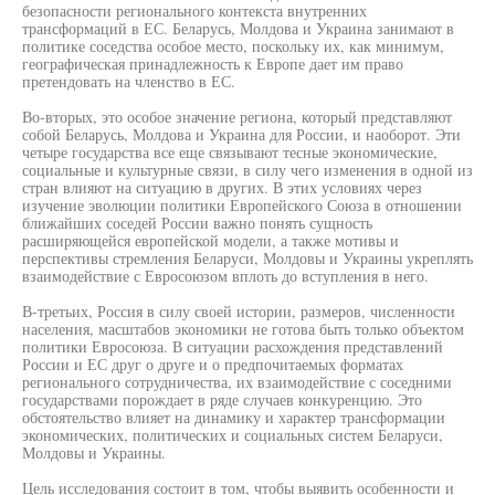
безопасности регионального контекста внутренних
трансформаций в ЕС. Беларусь, Молдова и Украина занимают в
политике соседства особое место, поскольку их, как минимум,
географическая принадлежность к Европе дает им право
претендовать на членство в ЕС.
Во-вторых, это особое значение региона, который представляют
собой Беларусь, Молдова и Украина для России, и наоборот. Эти
четыре государства все еще связывают тесные экономические,
социальные и культурные связи, в силу чего изменения в одной из
стран влияют на ситуацию в других. В этих условиях через
изучение эволюции политики Европейского Союза в отношении
ближайших соседей России важно понять сущность
расширяющейся европейской модели, а также мотивы и
перспективы стремления Беларуси, Молдовы и Украины укреплять
взаимодействие с Евросоюзом вплоть до вступления в него.
В-третьих, Россия в силу своей истории, размеров, численности
населения, масштабов экономики не готова быть только объектом
политики Евросоюза. В ситуации расхождения представлений
России и ЕС друг о друге и о предпочитаемых форматах
регионального сотрудничества, их взаимодействие с соседними
государствами порождает в ряде случаев конкуренцию. Это
обстоятельство влияет на динамику и характер трансформации
экономических, политических и социальных систем Беларуси,
Молдовы и Украины.
Цель исследования состоит в том, чтобы выявить особенности и