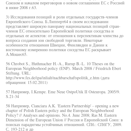
Союзом и началом переговоров о новом соглашении ЕС с Россией
в июне 2008 г.63.
3) Исследования позиций и роли отдельных государств-членов
Европейского Союза. Б.Липперт64 в своем исследовании
представляет широкую панораму национальных позиций стран-
членов ЕС относительно Европейской политики соседства и
отдельных ее аспектов: от отношения к перспективам членства до
вопроса создания зон свободной торговли. Некоторые
особенности отношения Швеции, Финляндии и Дании к
восточному измерению политики соседства ЕС раскрывает
А.Мошес65.
56 Chrobot S., Huthmacher H.-A., Rurup B.-L. 10 Theses on the
European Neighborhood policy (ENP). March 2008 / Friedrich Ebert
Stiftung. URL:
http://www.fes.de/ipa/inlialt/nachbarschaftspolitik_e.htm (дата
обращения: 15.02.2011)
57 Например, I.Kempe. Eme Neue OstpoUtik II Osteuropa. 2005/9.
S.21-34
58 Например, Cianciara A.K. 'Eastern Partnership' - opening a new
chapter of Polish Eastern policy and the European Neighborhood
Policy? // Analyses and opinions. No.4. June 2008; Ras M. Eastern
Dimension of the European Union // Россия и Европейский Союз: в
поисках парадигмы устойчивых отношений. СПб.: СПбГУ, 2009.
С. 193-212 и др