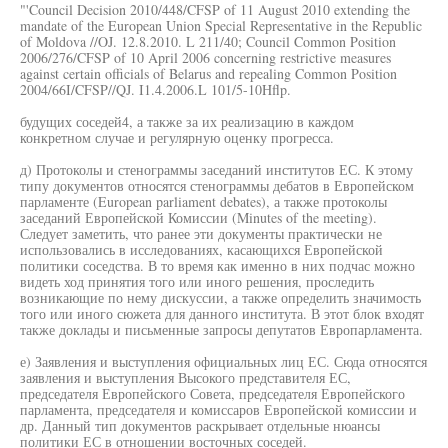
"'Council Decision 2010/448/CFSP of 11 August 2010 extending the
mandate of the European Union Special Representative in the Republic
of Moldova //OJ. 12.8.2010. L 211/40; Council Common Position
2006/276/CFSP of 10 April 2006 concerning restrictive measures
against certain officials of Belarus and repealing Common Position
2004/66I/CFSP//QJ. I1.4.2006.L 101/5-10Hflp.
будущих соседей4, а также за их реализацию в каждом
конкретном случае и регулярную оценку прогресса.
д) Протоколы и стенограммы заседаний институтов ЕС. К этому
типу документов относятся стенограммы дебатов в Европейском
парламенте (European parliament debates), а также протоколы
заседаний Европейской Комиссии (Minutes of the meeting).
Следует заметить, что ранее эти документы практически не
использовались в исследованиях, касающихся Европейской
политики соседства. В то время как именно в них подчас можно
видеть ход принятия того или иного решения, проследить
возникающие по нему дискуссии, а также определить значимость
того или иного сюжета для данного института. В этот блок входят
также доклады и письменные запросы депутатов Европарламента.
е) Заявления и выступления официальных лиц ЕС. Сюда относятся
заявления и выступления Высокого представителя ЕС,
председателя Европейского Совета, председателя Европейского
парламента, председателя и комиссаров Европейской комиссии и
др. Данный тип документов раскрывает отдельные нюансы
политики ЕС в отношении восточных соседей.