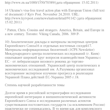
http://www.zn.ua/1000/1550/70389/(дата обращения: 15.02.2011)
14 Ukraine's visa-free travel action plan with European Union (full text
of document) // Kyiv Post. November 24,2010. URL:
http://www.kyivpost.com/news/nation/detail/91142 (дата обращения:
15.02.2011)
" Patten, Chris. Cousins and strangers. America, Britain, and Europe in
a new century. Toronto: Viking Canada, 2006. 309 P-
10) Аналитические доклады и материалы экспертных центров
Европейского Союза16 и отдельных восточных соседей17.
Материалы информационных бюллетеней (1CPS Newsletter)
Международного центра политических исследований (г. Киев)
охватывают широкий круг вопросов взаимодействия Украины с
ЕС - от либерализации визового режима до торгово-
экономических отношений. Украинский центр политических и
экономических исследований им. А.Разумкова организовал
всестороннее экспертное изучение прогресса в реализации
Украиной Плана действий ЕС-Украина 2005 г.18.
Степень научной разработанности темы
Долгое время в российской историографии исследования
европейской интеграции и внешнеполитической активности
Европейского Союза и исследования различных аспектов
существования постсоветских государств (за исключением России)
практически не соприкасались. В то время как для комплексного