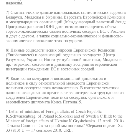
надежны.
7) Статистические данные национальных статистических ведомств
Беларуси, Молдовы и Украины, Евростата Европейской Комиссии
и международных организаций (Международный валютный фонд;
Программа развития ООН) дают возможность оценить объем
торгово-экономических связей восточных соседей с ЕС, с Россией
и друг с другом, а также социально-экономическое и финансово-
экономическое положение этих государств.
8) Данные социологических опросов Европейской Комиссии
(Eurobarometer) и организаций отдельных государств (Центр
Разумкова, Украина; Институт публичной политики, Молдова и
др.) отражают состояние и динамику восприятия европейской
интеграции гражданами ЕС и восточных соседей.
9) Количество мемуаров и воспоминаний дипломатов и
политиков в силу относительной молодости Европейской
политики соседства пока незначительно. В контексте тематики
данного исследования представляется интересным труд одного из
создателей Европейской политики соседства, британского и
европейского дипломата Криса Паттена15.
" Letter of ministers of Foreign affairs of Czech Republic
K.Schwarzenberg, of Poland R.Sikorski and of Sweden C.Bildt to the
Minister of foreign affairs of Ukraine K.Gryshchenko. 12 April, 2010 /
Татьяна Силина. Так за ценой мы постоим? //Зеркало недели. X»
33 (813) U — 17 сентября 2010. URL: