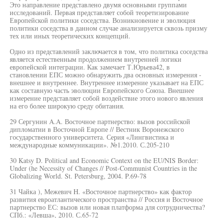
Это направление представлено двумя основными группами
исследований. Первая представляет собой теоретизирование
Европейской политики соседства. Возникновение и эволюция
политики соседства в данном случае анализируется сквозь призму
тех или иных теоретических концепций.
Одно из представлений заключается в том, что политика соседства
является естественным продолжением внутренней логики
европейской интеграции. Как замечает Т.Юрьева42, в
становлении ЕПС можно обнаружить два основных измерения -
внешнее и внутреннее. Внутреннее измерение указывает на ЕПС
как составную часть эволюции Европейского Союза. Внешнее
измерение представляет собой воздействие этого нового явления
на его более широкую среду обитания.
29 Сергунин A.A. Восточное партнерство: вызов российской
дипломатии в Восточной Европе // Вестник Воронежского
государственного университета. Серия «Лингвистика и
международные коммуникации». №1.2010. С.205-210
30 Katsy D. Political and Economic Context on the EU/NIS Border:
Under (he Necessity of Changes // Post-Communist Countries in the
Globalizing World. St. Petersburg, 2004. P.69-78
31 Чайка ), Межевич H. «Восточное партнерство» как фактор
развития евроатлантического пространства // Россия и Восточное
партнерство ЕС: вызов или новая платформа для сотрудничества?
СПб.: «Левша», 2010. С.65-72