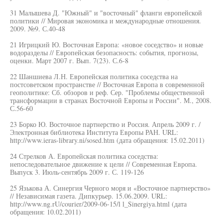
31 Малышева Д. "Южный" и "восточный" фланги европейской
политики // Мировая экономика и международные отношения.
2009. №9. С.40-48
21 Игрицкий Ю. Восточная Европа: «новое соседство» и новые
водоразделы // Европейская безопасность: события, прогнозы,
оценки. Март 2007 г. Вып. 7(23). С.6-8
22 Шаншиева Л.Н. Европейская политика соседства на
постсоветском пространстве // Восточная Европа в современной
геополитике: Сб. обзоров и реф. Сер. "Проблемы общественной
трансформации в странах Восточной Европы и России". М., 2008.
С.56-60
23 Борко Ю. Восточное партнерство и Россия. Апрель 2009 г. /
Электронная библиотека Института Европы РАН. URL:
http://www.ieras-library.ni/sosed.htm (дата обращения: 15.02.2011)
24 Стрелков А. Европейская политика соседства:
непоследовательное движение к цели // Современная Европа.
Выпуск 3. Июль-сентябрь 2009 г. С. 119-126
25 Язькова А. Синергия Черного моря и «Восточное партнерство»
// Независимая газета. Дипкурьер. 15.06.2009. URL:
http://www.ng.rU/courier/2009-06-15/l l_Sinergiya.html (дата
обращения: 10.02.2011)