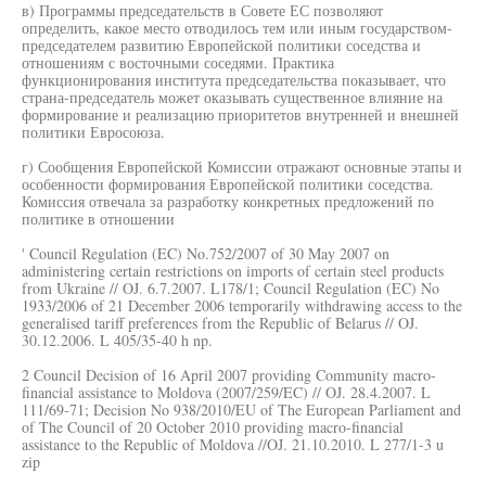
в) Программы председательств в Совете ЕС позволяют
определить, какое место отводилось тем или иным государством-
председателем развитию Европейской политики соседства и
отношениям с восточными соседями. Практика
функционирования института председательства показывает, что
страна-председатель может оказывать существенное влияние на
формирование и реализацию приоритетов внутренней и внешней
политики Евросоюза.
г) Сообщения Европейской Комиссии отражают основные этапы и
особенности формирования Европейской политики соседства.
Комиссия отвечала за разработку конкретных предложений по
политике в отношении
' Council Regulation (EC) No.752/2007 of 30 May 2007 on
administering certain restrictions on imports of certain steel products
from Ukraine // OJ. 6.7.2007. L178/1; Council Regulation (EC) No
1933/2006 of 21 December 2006 temporarily withdrawing access to the
generalised tariff preferences from the Republic of Belarus // OJ.
30.12.2006. L 405/35-40 h np.
2 Council Decision of 16 April 2007 providing Community macro-
financial assistance to Moldova (2007/259/EC) // OJ. 28.4.2007. L
111/69-71; Decision No 938/2010/EU of The European Parliament and
of The Council of 20 October 2010 providing macro-financial
assistance to the Republic of Moldova //OJ. 21.10.2010. L 277/1-3 u
zip