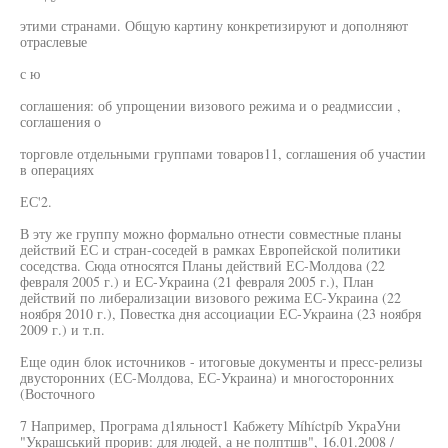
этими странами. Общую картину конкретизируют и дополняют
отраслевые
с ю
соглашения: об упрощении визового режима и о реадмиссии ,
соглашения о
торговле отдельными группами товаров11, соглашения об участии
в операциях
ЕС'2.
В эту же группу можно формально отнести совместные планы
действий ЕС и стран-соседей в рамках Европейской политики
соседства. Сюда относятся Планы действий ЕС-Молдова (22
февраля 2005 г.) и ЕС-Украина (21 февраля 2005 г.), План
действий по либерализации визового режима ЕС-Украина (22
ноября 2010 г.), Повестка дня ассоциации ЕС-Украина (23 ноября
2009 г.) и т.п.
Еще один блок источников - итоговые документы и пресс-релизы
двусторонних (ЕС-Молдова, ЕС-Украина) и многосторонних
(Восточного
7 Например, Програма д1яльност1 Кабжету Míhíctpíb УкраУни
"Украшський прорив: для людей, а не полптшв", 16.01.2008 /