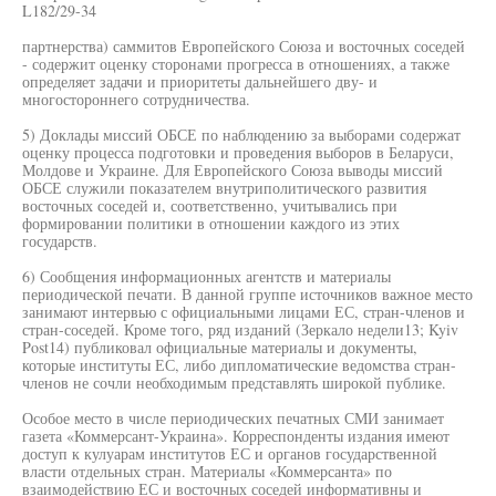
L182/29-34
партнерства) саммитов Европейского Союза и восточных соседей
- содержит оценку сторонами прогресса в отношениях, а также
определяет задачи и приоритеты дальнейшего дву- и
многостороннего сотрудничества.
5) Доклады миссий ОБСЕ по наблюдению за выборами содержат
оценку процесса подготовки и проведения выборов в Беларуси,
Молдове и Украине. Для Европейского Союза выводы миссий
ОБСЕ служили показателем внутриполитического развития
восточных соседей и, соответственно, учитывались при
формировании политики в отношении каждого из этих
государств.
6) Сообщения информационных агентств и материалы
периодической печати. В данной группе источников важное место
занимают интервью с официальными лицами ЕС, стран-членов и
стран-соседей. Кроме того, ряд изданий (Зеркало недели13; Kyiv
Post14) публиковал официальные материалы и документы,
которые институты ЕС, либо дипломатические ведомства стран-
членов не сочли необходимым представлять широкой публике.
Особое место в числе периодических печатных СМИ занимает
газета «Коммерсант-Украина». Корреспонденты издания имеют
доступ к кулуарам институтов ЕС и органов государственной
власти отдельных стран. Материалы «Коммерсанта» по
взаимодействию ЕС и восточных соседей информативны и