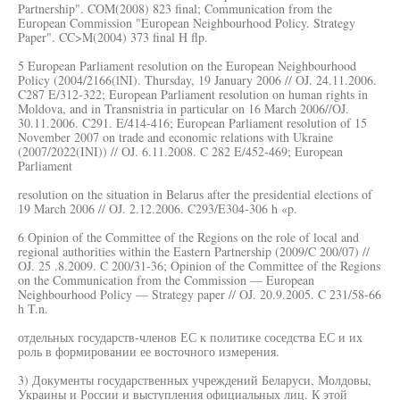
Partnership". COM(2008) 823 final; Communication from the
European Commission "European Neighbourhood Policy. Strategy
Paper". CC>M(2004) 373 final H flp.
5 European Parliament resolution on the European Neighbourhood
Policy (2004/2166(lNI). Thursday, 19 January 2006 // OJ. 24.11.2006.
C287 E/312-322; European Parliament resolution on human rights in
Moldova, and in Transnistria in particular on 16 March 2006//OJ.
30.11.2006. C291. E/414-416; European Parliament resolution of 15
November 2007 on trade and economic relations with Ukraine
(2007/2022(INI)) // OJ. 6.11.2008. C 282 E/452-469; European
Parliament
resolution on the situation in Belarus after the presidential elections of
19 March 2006 // OJ. 2.12.2006. C293/E304-306 h «p.
6 Opinion of the Committee of the Regions on the role of local and
regional authorities within the Eastern Partnership (2009/C 200/07) //
OJ. 25 .8.2009. C 200/31-36; Opinion of the Committee of the Regions
on the Communication from the Commission — European
Neighbourhood Policy — Strategy paper // OJ. 20.9.2005. C 231/58-66
h T.n.
отдельных государств-членов ЕС к политике соседства ЕС и их
роль в формировании ее восточного измерения.
3) Документы государственных учреждений Беларуси, Молдовы,
Украины и России и выступления официальных лиц. К этой