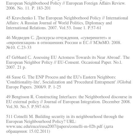
European Neighborhood Policy // European Foreign Affairs Review.
2006. No. 11. P. 183-201
45 Kravchenko I. The European Neighborhood Policy // International
Affairs: A Russian Journal of World Politics, Diplomacy and
International Relations. 2007. Vol.53. Issue 1. P.57-61
46 Медведев С. Дискурсы отчуждения, «суверенитет» и
«европеизация» в отношениях России и ЕС // МЭиМО. 2008.
№10. С.23-33
47 Gebhard С. Assessing EU Actomess Towards its Near Abroad'. The
European Neighbor Policy // EU-Consent. Occasional Paper. No.l.
2007. 21 p.
48 Sasse G. The ENP Process and the EU's Eastern Neighbors:
'Conditionality-lite', Socialization and 'Procedural Entrapment' //Global
Europe Papers. 2008/9. P. 1-25
49 Bengtsson R. Constructing Interfaces: the Neighborhood discourse in
EU external policy // Journal of European Integration. December 2008.
Vol.30. No.5. P.597-616
511 Cotnelli M. Building security in its neighbourhood through the
European Neighbourhood Policy? URL:
www.unc.edu/euce/eusa2007/papers/comelli-m-02b.pdf (дата
обращения: 15.02.2011)