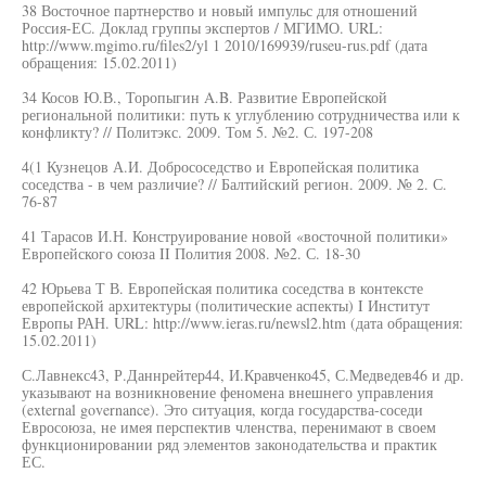
38 Восточное партнерство и новый импульс для отношений
Россия-ЕС. Доклад группы экспертов / МГИМО. URL:
http://www.mgimo.ru/files2/yl 1 2010/169939/ruseu-rus.pdf (дата
обращения: 15.02.2011)
34 Косов Ю.В., Торопыгин A.B. Развитие Европейской
региональной политики: путь к углублению сотрудничества или к
конфликту? // Политэкс. 2009. Том 5. №2. С. 197-208
4(1 Кузнецов А.И. Добрососедство и Европейская политика
соседства - в чем различие? // Балтийский регион. 2009. № 2. С.
76-87
41 Тарасов И.Н. Конструирование новой «восточной политики»
Европейского союза II Полития 2008. №2. С. 18-30
42 Юрьева Т В. Европейская политика соседства в контексте
европейской архитектуры (политические аспекты) I Институт
Европы РАН. URL: http://www.ieras.ru/newsl2.htm (дата обращения:
15.02.2011)
С.Лавнекс43, Р.Даннрейтер44, И.Кравченко45, С.Медведев46 и др.
указывают на возникновение феномена внешнего управления
(external governance). Это ситуация, когда государства-соседи
Евросоюза, не имея перспектив членства, перенимают в своем
функционировании ряд элементов законодательства и практик
ЕС.