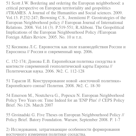
51 Scott J.W. Bordering and ordering the European neighborhood: a
critical perspective on European territoriality and geopolitics
//TRAMES. A Journal of the Humanities and Social sciences. 2009.
Vol.13. P.232-247; Browning C.S., Joemiiemi P. Geostrategies of the
European Neighborhood policy // European Journal of International
Relations. 2008. Vol.14 (3). P.519-551; R.AIiboni. The Geopolitical
Implications of the European Neighbourhood Policy //European
Foreign Affairs Review. 2005. No. 10 и т.п.
52 Косикова Л.С. Евровосток как поле взаимодействия России и
Евросоюза // Россия и современный мир. 2006.
С. 152-174; Донова Е.В. Европейская политика соседства в
контексте современной геополитической карты Европы //
Политическая наука. 2006. №2. С. 112-128
51 Тарасов И. Конструирование новой «восточной политики»
Европейского союза// Полития. 2008. №2. С. 18-30
54 Emerson М., Noutcheva G., Popescu N. European Neighborhood
Policy Two Years on: Time Indeed for an 'ENP Plus' // CEPS Policy
Brief. No.126. March 2007
55 Groinadski G. Five Theses on European Neighbourhood Policy //
Policy Brief. Batory Foundation. Warsaw, September 2008. P. 1-7
2) Исследования, затрагивающие особенности формирования
восточного измерения политики соседства.