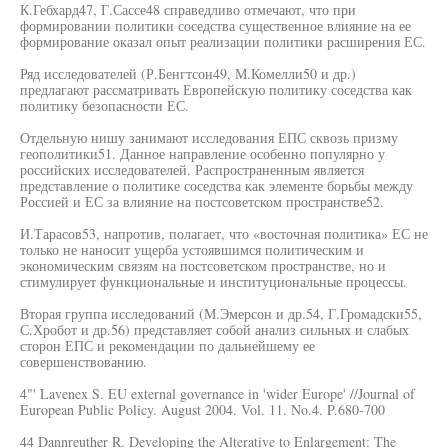
К.Гебхард47, Г.Сассе48 справедливо отмечают, что при
формировании политики соседства существенное влияние на ее
формирование оказал опыт реализации политики расширения ЕС.
Ряд исследователей (Р.Бенгтсон49, М.Комелли50 и др.)
предлагают рассматривать Европейскую политику соседства как
политику безопасности ЕС.
Отдельную нишу занимают исследования ЕПС сквозь призму
геополитики51. Данное направление особенно популярно у
российских исследователей. Распространенным является
представление о политике соседства как элементе борьбы между
Россией и ЕС за влияние на постсоветском пространстве52.
И.Тарасов53, напротив, полагает, что «восточная политика» ЕС не
только не наносит ущерба устоявшимся политическим и
экономическим связям на постсоветском пространстве, но и
стимулирует функциональные и институциональные процессы.
Вторая группа исследований (М.Эмерсон и др.54, Г.Громадски55,
С.Хробот и др.56) представляет собой анализ сильных и слабых
сторон ЕПС и рекомендации по дальнейшему ее
совершенствованию.
4"' Lavenex S. EU external governance in 'wider Europe' //Journal of
European Public Policy. August 2004. Vol. 11. No.4. P.680-700
44 Dannreuther R. Developing the Alterative to Enlargement: The