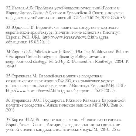
32 Изотов A.B. Проблема устойчивости отношений России и
Европейского Союза // Россия и Европейский Союз: в поисках
парадигмы устойчивых отношений. СПб.: СПбГУ, 2009 С.46-86
33 Юрьева Т В. Европейская политика соседства в контексте
европейской архитектуры (политические аспекты) / Институт
Европы РАН. URL: http://vAvw.ieras.ru/newsl2.htm (дата
обращения: 15.02.2011)
34 Zagorski A. Policies towards Russia, Ukraine, Moldova and Belarus
/ European Union Foreign and Security Policy: towards a
neighbourhood strategy. Edited by R. Dannreuther. Routledge, 2004. P.
79-97
35 Стрежнева M. Европейская политика соседства и
стратегическое партнерство РФ-ЕС, охватывающее четыре
пространства: попытка сравнения / Институт Европы РАН. URL:
http://www.ieras.ni/newsl2.htin (дата обращения: 15.02.2011)
36 Кудряшова Ю.С. Государства Южного Кавказа в Европейской
политике соседства // Аналитические записки МГИМО. Вып.6.
2008
37 Корзун П.А. Восточное направление «Политики соседства»
Европейского Союза, Автореферат диссертации на соискание
ученой степени кандидата политических наук. М., 2010. 25 с.