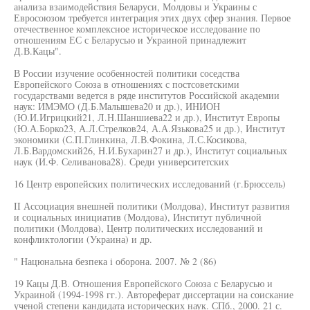
анализа взаимодействия Беларуси, Молдовы и Украины с
Евросоюзом требуется интеграция этих двух сфер знания. Первое
отечественное комплексное историческое исследование по
отношениям ЕС с Беларусью и Украиной принадлежит
Д.В.Кацы".
В России изучение особенностей политики соседства
Европейского Союза в отношениях с постсоветскими
государствами ведется в ряде институтов Российской академии
наук: ИМЭМО (Д.Б.Малышева20 и др.), ИНИОН
(Ю.И.Игрицкий21, Л.Н.Шаншиева22 и др.), Институт Европы
(Ю.А.Борко23, А.Л.Стрелков24, А.А.Язькова25 и др.), Институт
экономики (С.П.Глинкина, Л.В.Фокина, Л.С.Косикова,
Л.Б.Вардомский26, Н.И.Бухарин27 и др.), Институт социальных
наук (И.Ф. Селиванова28). Среди университетских
16 Центр европейских политических исследований (г.Брюссель)
II Ассоциация внешней политики (Молдова), Институт развития
и социальных инициатив (Молдова), Институт публичной
политики (Молдова), Центр политических исследований и
конфликтологии (Украина) и др.
" Нацюнальна безпека i оборона. 2007. № 2 (86)
19 Кацы Д.В. Отношения Европейского Союза с Беларусью и
Украиной (1994-1998 гг.). Автореферат диссертации на соискание
ученой степени кандидата исторических наук. СПб., 2000. 21 с.