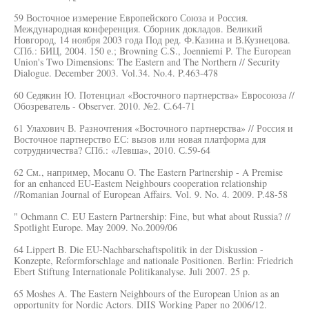
59 Восточное измерение Европейского Союза и Россия.
Международная конференция. Сборник докладов. Великий
Новгород, 14 ноября 2003 года Под ред. Ф.Казина и В.Кузнецова.
СПб.: БИЦ, 2004. 150 е.; Browning С.S., Joenniemi P. The European
Union's Two Dimensions: The Eastern and The Northern // Security
Dialogue. December 2003. Vol.34. No.4. P.463-478
60 Седякин Ю. Потенциал «Восточного партнерства» Евросоюза //
Обозреватель - Observer. 2010. №2. С.64-71
61 Улахович В. Разночтения «Восточного партнерства» // Россия и
Восточное партнерство ЕС: вызов или новая платформа для
сотрудничества? СПб.: «Левша», 2010. С.59-64
62 См., например, Mocanu О. The Eastern Partnership - A Premise
for an enhanced EU-Eastem Neighbours cooperation relationship
//Romanian Journal of European Affairs. Vol. 9. No. 4. 2009. P.48-58
" Ochmann C. EU Eastern Partnership: Fine, but what about Russia? //
Spotlight Europe. May 2009. No.2009/06
64 Lippert B. Die EU-Nachbarschaftspolitik in der Diskussion -
Konzepte, Reformforschlage and nationale Positionen. Berlin: Friedrich
Ebert Stiftung Internationale Politikanalyse. Juli 2007. 25 p.
65 Moshes A. The Eastern Neighbours of the European Union as an
opportunity for Nordic Actors. DIIS Working Paper no 2006/12.