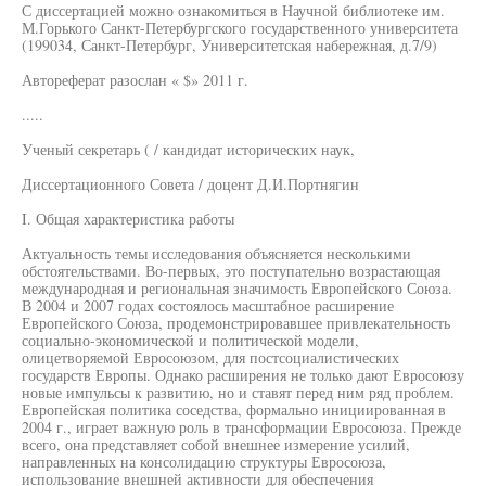
С диссертацией можно ознакомиться в Научной библиотеке им.
М.Горького Санкт-Петербургского государственного университета
(199034, Санкт-Петербург, Университетская набережная, д.7/9)
Автореферат разослан « $» 2011 г.
.....
Ученый секретарь ( / кандидат исторических наук,
Диссертационного Совета / доцент Д.И.Портнягин
I. Общая характеристика работы
Актуальность темы исследования объясняется несколькими
обстоятельствами. Во-первых, это поступательно возрастающая
международная и региональная значимость Европейского Союза.
В 2004 и 2007 годах состоялось масштабное расширение
Европейского Союза, продемонстрировавшее привлекательность
социально-экономической и политической модели,
олицетворяемой Евросоюзом, для постсоциалистических
государств Европы. Однако расширения не только дают Евросоюзу
новые импульсы к развитию, но и ставят перед ним ряд проблем.
Европейская политика соседства, формально инициированная в
2004 г., играет важную роль в трансформации Евросоюза. Прежде
всего, она представляет собой внешнее измерение усилий,
направленных на консолидацию структуры Евросоюза,
использование внешней активности для обеспечения