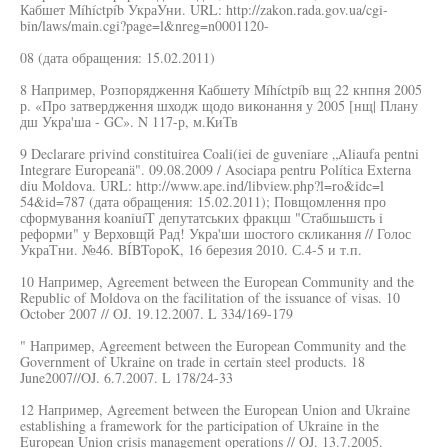
Кабшет Míhíctpíb УкраУни. URL: http://zakon.rada.gov.ua/cgi-
bin/laws/main.cgi?page=l&nreg=n0001120-
08 (дата обращения: 15.02.2011)
8 Например, Розпорядження Кабшету Míhíctpíb вщ 22 кнпня 2005
р. «Про затвердження шходж щодо виконання у 2005 [нщ| Плану
дш Укра'ша - GC». N 117-р, м.КиТв
9 Declarare privind constituirea Coali(iei de guveniare „Aliaufa pentni
Integrare Europeanä". 09.08.2009 / Asociapa pentru Política Externa
diu Moldova. URL: http://www.ape.ind/libview.php?l=ro&idc=l
54&id=787 (дата обращения: 15.02.2011); Повщомлення про
сформування koaniuíT депутатських фракцш "Стабшьшсть i
реформи" у Верховщй Рад! Укра'ши шостого скликання // Голос
УкраТни. №46. BÍBTopoK, 16 березия 2010. С.4-5 и т.п.
10 Например, Agreement between the European Community and the
Republic of Moldova on the facilitation of the issuance of visas. 10
October 2007 // OJ. 19.12.2007. L 334/169-179
" Например, Agreement between the European Community and the
Government of Ukraine on trade in certain steel products. 18
June2007//OJ. 6.7.2007. L 178/24-33
12 Например, Agreement between the European Union and Ukraine
establishing a framework for the participation of Ukraine in the
European Union crisis management operations // OJ. 13.7.2005.