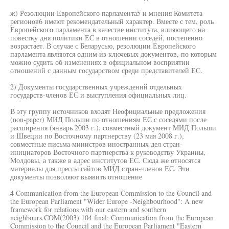
ж) Резолюции Европейского парламента5 и мнения Комитета
регионов6 имеют рекомендательный характер. Вместе с тем, роль
Европейского парламента в качестве института, влияющего на
повестку дня политики ЕС в отношении соседей, постепенно
возрастает. В случае с Беларусью, резолюции Европейского
парламента являются одним из ключевых документов, по которым
можно судить об изменениях в официальном восприятии
отношений с данным государством среди представителей ЕС.
2) Документы государственных учреждений отдельных
государств-членов ЕС и выступления официальных лиц.
В эту группу источников входят Неофициальные предложения
(non-paper) МИД Польши по отношениям ЕС с соседями после
расширения (январь 2003 г.), совместный документ МИД Польши
и Швеции по Восточному партнерству (23 мая 2008 г.),
совместные письма министров иностранных дел стран-
инициаторов Восточного партнерства к руководству Украины,
Молдовы, а также в адрес институтов ЕС. Сюда же относятся
материалы для прессы сайтов МИД стран-членов ЕС. Эти
документы позволяют выявить отношение
4 Communication from the European Commission to the Council and
the European Parliament "Wider Europe -Neighbourhood": A new
framework for relations with our eastern and southern
neighbours.COM(2003) 104 final; Communication from the European
Commission to the Council and the European Parliament "Eastern