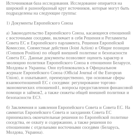
Источниковая база исследования. Исследование опирается на
широкий и разнообразный круг источников, которые могут быть
подразделены на следующие группы:
1) Документы Европейского Союза
а) Законодательство Европейского Союза, касающееся отношений
с восточными соседями, включает в себя Решения и Регламенты
Совета ЕС и Европейского парламента, Решения Европейской
Комиссии, Совместные действия (Joint Action) и Общие позиции
(Common Position) по общей внешней политике и безопасности
Совета ЕС. Данные документы позволяют оценить характер и
эволюцию политики Европейского Союза в отношении Беларуси,
Молдовы и Украины. Они публиковались в Официальном
журнале Европейского Союза (Official Journal of the European
Union), и охватывают, преимущественно, три основные сферы
взаимоотношений ЕС с соседями: регулирование торгово-
экономических отношений1, вопросы предоставления финансовой
помощи и займов2, а также сюжеты общей внешней политики и
безопасности ЕС3.
б) Заключения и заявления Европейского Совета и Совета ЕС. На
саммитах Европейского Совета и заседаниях Совета ЕС
принимались окончательные решения по Европейской политике
соседства, ее охвату и содержанию, а также решения по
отношениям с отдельными восточными соседями (Беларусь,
Молдова, Украина).