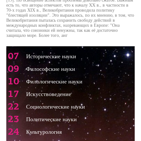
есть то, что авторы отмечают, что к началу XX в., в частности в
70-х годах XIX в., Великобритания проводила политику
"блестящей изоляции". Это выражалось, по их мнению, в том, что
Великобритания пыталась сохранить свободу действий в
международных конфликтах, назревающих в Европе: "Она
считала, что союзники ей ненужны, так как её достаточно
защищало море. Более того, анг
07
Исторические науки
09
Философские науки
10
Филологические науки
17
Искусствоведение
22
Социологические науки
23
Политические науки
24
Культурология