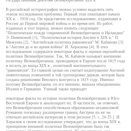
В российской историографии можно условно выделить пять
этапов исследования проблемы. Первый этап охватывает начало
XX в. - 1918 год. Он представлен исследованиями, изданными в
России до Первой мировой войны и во время неё. Из работ,
изданных в этот период, можно назвать следующие:
"Политические вожди современной Великобритании и Ирландии"
Э. Пименовой [1], "Политическая история Англии в XIX в." П.
Мижуева [2], "Английская политика равновесия" М. Кабанова [3]
и "Англия до и во время войны" И. Хераскова [4]. В этих
исследованиях содержатся некоторые факты и оценки европейской
политики Великобритании. Так, М. Кабанов называет внешнюю
политику Великобритании, проводимую в Европе после 1815 года
и вплоть до конца XIX в., политикой континентального
"равновесия". Ее главной целью он считает недопущение Англией
значительных изменений в той группировке держав, которая была
создана решениями Венского конгресса в 1815 году. Именно
поэтому Великобритания, по его мнению, мешала объединению
Италии и Германии. Ученый также приводит
некоторые факты по истории политики Великобритании в Юго-
Восточной Европе и анализирует их. В частности, он отмечает,
что Великобритания способствовала образованию независимой
Румынии поскольку расширение границ Австрии на юг не
отвечало английским интересам в этом регионе [5, с. 24-25.]. И.
Херасков в своем исследовании утверждает, что до конца XIX в.
принципом внешней политики Великобритании было так
называемое "блестящее одиночество". По его мнению, оно