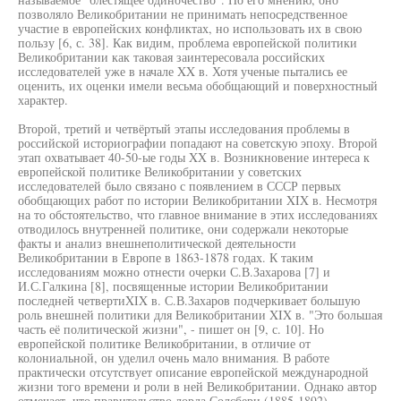
позволяло Великобритании не принимать непосредственное
участие в европейских конфликтах, но использовать их в свою
пользу [6, с. 38]. Как видим, проблема европейской политики
Великобритании как таковая заинтересовала российских
исследователей уже в начале XX в. Хотя ученые пытались ее
оценить, их оценки имели весьма обобщающий и поверхностный
характер.
Второй, третий и четвёртый этапы исследования проблемы в
российской историографии попадают на советскую эпоху. Второй
этап охватывает 40-50-ые годы XX в. Возникновение интереса к
европейской политике Великобритании у советских
исследователей было связано с появлением в СССР первых
обобщающих работ по истории Великобритании XIX в. Несмотря
на то обстоятельство, что главное внимание в этих исследованиях
отводилось внутренней политике, они содержали некоторые
факты и анализ внешнеполитической деятельности
Великобритании в Европе в 1863-1878 годах. К таким
исследованиям можно отнести очерки С.В.Захарова [7] и
И.С.Галкина [8], посвященные истории Великобритании
последней четвертиXIX в. С.В.Захаров подчеркивает большую
роль внешней политики для Великобритании XIX в. "Это большая
часть её политической жизни", - пишет он [9, с. 10]. Но
европейской политике Великобритании, в отличие от
колониальной, он уделил очень мало внимания. В работе
практически отсутствует описание европейской международной
жизни того времени и роли в ней Великобритании. Однако автор
отмечает, что правительство лорда Солсбери (1885-1892)