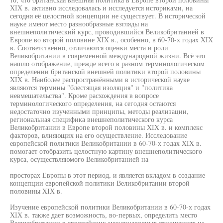
XIX в. активно исследовалась и исследуется историками, на
сегодня её целостной концепции не существует. В исторической
науке имеют место разнообразные взгляды на
внешнеполитический курс, проводившийся Великобританией в
Европе во второй половине XIX в., особенно, в 60-70-х годах XIX
в. Соответственно, отличаются оценки места и роли
Великобритании в современной международной жизни. Всё это
нашло отображение, прежде всего в разном терминологическом
определении британской внешней политики второй половины
XIX в. Наиболее распространёнными в исторической науке
являются термины "блестящая изоляция" и "политика
невмешательства". Кроме расхождения в вопросе
терминологического определения, на сегодня остаются
недостаточно изученными принципы, методы реализации,
региональная специфика внешнеполитического курса
Великобритании в Европе второй половины XIX в. и комплекс
факторов, влияющих на его осуществление. Исследование
европейской политики Великобритании в 60-70-х годах XIX в.
помогает отобразить целостную картину внешнеполитического
курса, осуществляюмого Великобританией на
просторах Европы в этот период, и является вкладом в создание
концепции европейской политики Великобритании второй
половины XIX в.
Изучение европейской политики Великобритании в 60-70-х годах
XIX в. также дает возможность, во-первых, определить место
Великобритании в европейских международных отношениях на