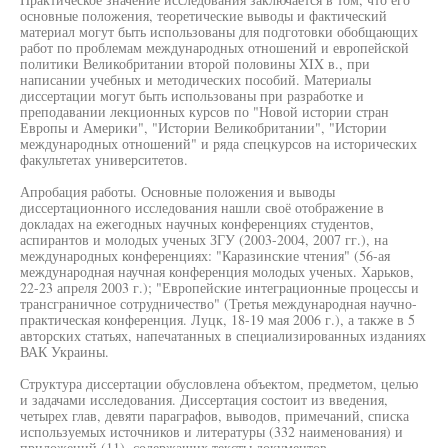
основные положения, теоретические выводы и фактический
материал могут быть использованы для подготовки обобщающих
работ по проблемам международных отношений и европейской
политики Великобритании второй половины XIX в., при
написании учебных и методических пособий. Материалы
диссертации могут быть использованы при разработке и
преподавании лекционных курсов по "Новой истории стран
Европы и Америки", "Истории Великобритании", "Истории
международных отношений" и ряда спецкурсов на исторических
факультетах университетов.
Апробация работы. Основные положения и выводы
диссертационного исследования нашли своё отображение в
докладах на ежегодных научных конференциях студентов,
аспирантов и молодых ученых ЗГУ (2003-2004, 2007 гг.), на
международных конференциях: "Каразинские чтения" (56-ая
международная научная конференция молодых ученых. Харьков,
22-23 апреля 2003 г.); "Европейские интеграционные процессы и
трансграничное сотрудничество" (Третья международная научно-
практическая конференция. Луцк, 18-19 мая 2006 г.), а также в 5
авторских статьях, напечатанных в специализированных изданиях
ВАК Украины.
Структура диссертации обусловлена объектом, предметом, целью
и задачами исследования. Диссертация состоит из введения,
четырех глав, девяти параграфов, выводов, примечаний, списка
используемых источников и литературы (332 наименования) и
приложений (11), содержащих тексты документов,