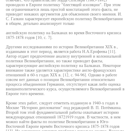
проводило в Европе политику "блестящей изоляции". При этом
он ограничивается лишь простой констатацией этого факта, не
приводит никаких аргументов для объяснения своего мнения. И.
С. Галкин характеризует европейскую политику Великобритании
в общем, детально анализирует только
английскую политику на Балканах во время Восточного кризиса
1875-1878 годов [10, с. 7].
Другими исследованиями по истории Великобритании XIX в.,
изданными в этот период, является работа Н.А.Ерофеева [11].
Автор отдает предпочтение анализу внутренней и колониальной
политики Великобритании, но также приводит факты,
характеризующие английскую политику на Балканах. Некоторое
внимание также уделяется характеристике англо-французских
отношений в 60-х годах XIX в. [12, с. 94-96]. Однако в работе
совсем нет данных о позиции Великобритании относительно
процесса объединения Германии, отсутствует какая либо оценка
внешнеполитического курса, осуществляемого Великобританией в
Европе того времени.
Кроме этих работ, следует отметить изданную в 1940-х годах в
Москве "Историю дипломатии" под редакцией В. П. Потёмкина.
Второй том этой фундаментальной работы охватывает историю
международных отношений 18721919 годов. В частности, в нем
можно найти факты по политике Великобритании в Юго-
Восточной Европе времён Восточного кризиса 1875-1878 годов
[13]. Но освещение аспектов проблемы довольно сжатое. Важным