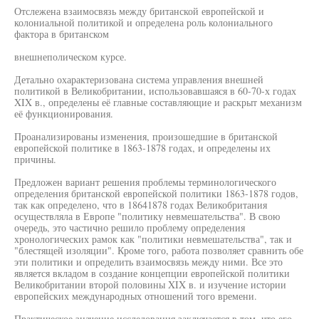
Отслежена взаимосвязь между британской европейской и
колониальной политикой и определена роль колониального
фактора в британском
внешнеполическом курсе.
Детально охарактеризована система управления внешней
политикой в Великобритании, использовавшаяся в 60-70-х годах
XIX в., определены её главные составляющие и раскрыт механизм
её функционирования.
Проанализированы изменения, произошедшие в британской
европейской политике в 1863-1878 годах, и определены их
причины.
Предложен вариант решения проблемы терминологического
определения британской европейской политики 1863-1878 годов,
так как определено, что в 18641878 годах Великобритания
осуществляла в Европе "политику невмешательства". В свою
очередь, это частично решило проблему определения
хронологических рамок как "политики невмешательства", так и
"блестящей изоляции". Кроме того, работа позволяет сравнить обе
эти политики и определить взаимосвязь между ними. Все это
является вкладом в создание концепции европейской политики
Великобритании второй половины XIX в. и изучение истории
европейских международных отношений того времени.
Практическое значение исследования заключается в том, что его