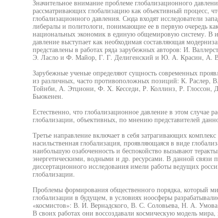
Значительное внимание проблеме глобализационного давления
рассматривающих глобализацию как объективный процесс, чт
глобализационного давления. Сюда входят исследователи зап
либералы и политологи, понимающие ее в первую очередь ка
национальных экономик в единую общемировую систему. В и
давление выступает как необходимая составляющая модерниза
представлены в работах ряда зарубежных авторов: И. Валлерст
Э. Ласло и Ф. Майор, Г. Г. Делигенский и Ю. А. Красин, А. 
Зарубежные ученые определяют сущность современных проявл
из различных, часто противоположных позиций: К. Раслер, В
Тойнби, А. Этциони, Ф. X. Кесседи, Р. Коллинз, Р. Глоссон, Д
Бьюкенен.
Естественно, что глобализационное давление в этом случае р
глобализации, объективных, по мнению представителей данн
Третье направление включает в себя затрагивающих комплекс 
насильственная глобализация, проявляющаяся в виде глобали
наибольшую озабоченность и беспокойство вызывают теракты,
энергетическими, водными и др. ресурсами. В данной связи 
диссертационного исследования имели работы ведущих росси
глобализации.
Проблемы формирования общественного порядка, который ми
глобализации в будущем, в условиях ноосферы разрабатывали
«космистов»: В. И. Вернадского, В. С. Соловьева, Н. А. Умова
В своих работах они воссоздавали космическую модель мира, 