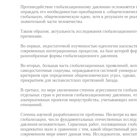
Противодействие глобализационному давлению осложняется т
оправдать его необходимостью приобщения к «общечеловечес
глобальную, общечеловеческую идею, хотя в результате ее ре
значительной части человечества.
Таким образом, актуальность исследования глобализационно
причинами.
Во-первых, недостаточной изученностью идеологии насильст
современных интеграционных процессов, на базе которой ф
разнообразные формы глобализационного давления.
Во-вторых, большая часть глобализационных проявлений, кот
самодостаточные социумы, оправдывается системой универса
критерием при определении общечеловеческих угроз, однако, н
прикрытием для экспансистских притязаний Запада.
В-третьих, по мере увеличения степени агрессивности глобал
отдельных стран и регионов глобализационному давлению, чт
альтернативных проектов мироустройства, учитывающих инте
отношений.
Степень научной разработанности проблемы. Несмотря на яв
глобализации, число фундаментальных отечественных исслед
давления незначительно. Серьезных работ, посвященных гло
неадекватно мало в сравнении с тем, какой общественный рез
современном мире имеет данная тема. Исследователи, конста