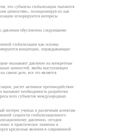
ем, что субъекты глобализации пытаются
ким ценностям», позиционируя их как
ализации игнорируются интересы
го давления обусловлена следующими
венной глобализации как основы
ормируются концепции, оправдывающие
орые оказывают давление на конкретные
льных ценностей, якобы выступающих
а самом деле, все это является
изации, растет активное противодействие
о вызывает необходимость разработки
ресы всех субъектов международных
ный интерес ученых к различным аспектам
ований сущности глобализационного
бализационному давлению, сегодня
онанс и практическое значение в
тируя кризисные явления в современной