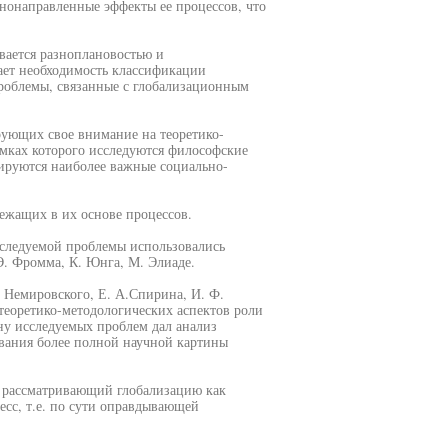
нонаправленные эффекты ее процессов, что
ается разноплановостью и
ает необходимость классификации
проблемы, связанные с глобализационным
рующих свое внимание на теоретико-
амках которого исследуются философские
зируются наиболее важные социально-
ежащих в их основе процессов.
следуемой проблемы использовались
Э. Фромма, К. Юнга, М. Элиаде.
. Немировского, Е. А.Спирина, И. Ф.
теоретико-методологических аспектов роли
ну исследуемых проблем дал анализ
ования более полной научной картины
, рассматривающий глобализацию как
сс, т.е. по сути оправдывающей