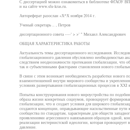
С диссертацией можно ознакомиться в библиотеке ФГАОУ В
и на сайте www.sfu-kras.ru.
Автореферат разослан «Х^Х ноября 2014 г.
Ученый секретарь .. , Петров
диссертационного совета ----' > >' " Михаил Александрович
ОБЩАЯ ХАРАКТЕРИСТИКА РАБОТЫ
Актуальность темы диссертационного исследования. Исследо
глобализационного давления обусловлено необходимостью ана
следствием неоднозначности протекания глобализации, что о
так и субъективными факторами становления нового глобальн
В связи с этим возникает необходимость разработки нового 
взаимоотношений внутри мирового сообщества и укрепления
условиях развертывания глобализационных процессов в XXI в
Попытка конструирования нового мироустройства по подобию 
образа жизни конкретных социумов, провоцирует формирова
глобализации, что и создает условия для широкого глобализа
создаются концепции, оправдывающие насильственные пути к
сообщества по стандартам, характерным для обществ западно
проявлениями агрессивного навязывания образцов одной, ко
реализации вестернистской идеологии, которая провоцирует 
давление.