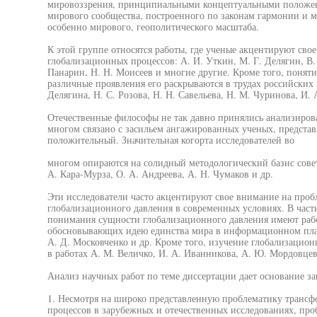
мировоззрения, принципиальными концептуальными положени
мирового сообщества, построенного по законам гармонии и
особенно мирового, геополитического масштаба.
К этой группе относятся работы, где ученые акцентируют сво
глобализационных процессов: А. И. Уткин, М. Г. Делягин, В. 
Панарин, Н. Н. Моисеев и многие другие. Кроме того, понят
различные проявления его раскрываются в трудах российских 
Делягина, Н. С. Розова, Н. Н. Савельева, Н. М. Чуринова, И.
Отечественные философы не так давно принялись анализирова
многом связано с засильем ангажированных ученых, предста
положительный. Значительная когорта исследователей во
многом опираются на солидный методологический базис совет
А. Кара-Мурза, О. А. Андреева, А. Н. Чумаков и др.
Эти исследователи часто акцентируют свое внимание на проб
глобализационного давления в современных условиях. В част
понимания сущности глобализационного давления имеют раб
обосновывающих идею единства мира в информационном плане:
А. Д. Московченко и др. Кроме того, изучение глобализацион
в работах А. М. Величко, И. А. Иванникова, А. Ю. Мордовцев
Анализ научных работ по теме диссертации дает основание з
1. Несмотря на широко представленную проблематику транс
процессов в зарубежных и отечественных исследованиях, про