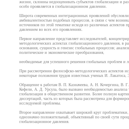
жизни, склонны недооценивать субъектов глобализации и раз
особо проявляется в глобализационном давлении.
Широта современных интеграционных проявлений обусловлив
амбивалентностью подобных процессов, в связи с чем возник
источников по этой тематике исходя из различных аспектов 
давлением во всех его проявлениях.
Первое направление представляет исследователей, концентри
методологических аспектах глобализационного давления, в р
основания, сущность и генезис глобальных процессов; анали
политические и экономические преобразования,
необходимые для успешного решения глобальных проблем и л
При рассмотрении философско-методологических аспектов ис
некоторые положения трудов известных ученых И. Лакатоса, 
Обращение к работам В. П. Казначеева, А. Н. Кочергина, В. Г
Кефели, А. Д. Урсула, было вызвано необходимостью анализа 
глобализации в общественном развитии. Более полную карти
диссертаций, часть из которых была рассмотрена для формир
исследуемой проблемы.
Второе направление охватывает широкий круг проблематики
однозначно положительный, объективный по своей сути проце
глобализационное давления.