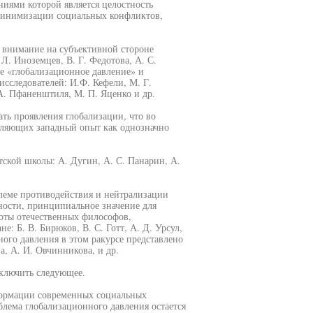
ями которой является целостность
 минимизации социальных конфликтов,
е внимание на субъективной стороне
Л. Иноземцев, В. Г. Федотова, А. С.
ие «глобализационное давление» и
исследователей: И.Ф. Кефели, М. Г.
 А. Пфаненштиля, М. П. Яценко и др.
ть проявления глобализации, что во
вляющих западный опыт как однозначно
ской школы: А. Дугин, А. С. Панарин, А.
леме противодействия и нейтрализации
ности, принципиальное значение для
оты отечественных философов,
 Б. В. Бирюков, В. С. Готт, А. Д. Урсул,
ного давления в этом ракурсе представлено
а, А. И. Овчинникова, и др.
аключить следующее.
формации современных социальных
блема глобализационного давления остается