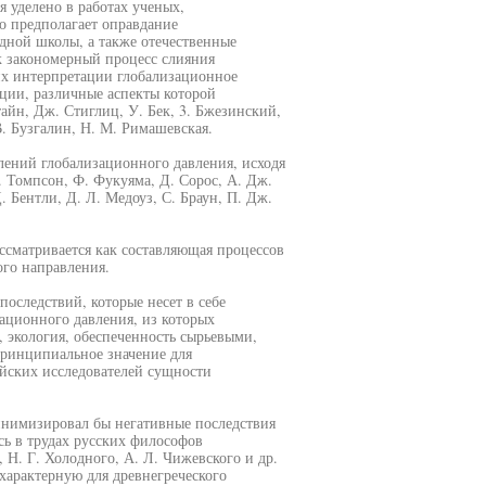
 уделено в работах ученых,
о предполагает оправдание
адной школы, а также отечественные
к закономерный процесс слияния
х интерпретации глобализационное
ции, различные аспекты которой
айн, Дж. Стиглиц, У. Бек, 3. Бжезинский,
В. Бузгалин, Н. М. Римашевская.
ений глобализационного давления, исходя
. Томпсон, Ф. Фукуяма, Д. Сорос, А. Дж.
. Бентли, Д. Л. Медоуз, С. Браун, П. Дж.
ассматривается как составляющая процессов
ого направления.
последствий, которые несет в себе
зационного давления, из которых
 экология, обеспеченность сырьевыми,
принципиальное значение для
йских исследователей сущности
нимизировал бы негативные последствия
сь в трудах русских философов
, Н. Г. Холодного, А. Л. Чижевского и др.
характерную для древнегреческого