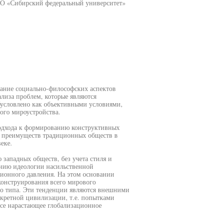
ПО «Сибирский федеральный университет»
вание социально-философских аспектов
лиза проблем, которые являются
бусловлено как объективными условиями,
ого мироустройства.
подхода к формированию конструктивных
 преимуществ традиционных обществ в
еке.
западных обществ, без учета стиля и
нию идеологии насильственной
ционного давления. На этом основании
онструирования всего мирового
го типа. Эти тенденции являются внешними
нкретной цивилизации, т.е. попытками
все нарастающее глобализационное