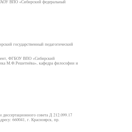
 ФГАОУ ВПО «Сибирский федеральный
рский государственный педагогический
оцент, ФГБОУ ВПО «Сибирский
ика М.Ф.Решетнёва», кафедра философии и
ии диссертационного совета Д 212.099.17
есу: 660041, г. Красноярск, пр.