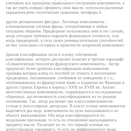
учитывать все принципы правильного построения комплимента, а
так же уметь изящно оформить свои мысли, используя различные
украшения речи (поэтические сравнения, метафоры и
другие риторические фигуры). Льстивые комплименты -
клишированные учтивые фразы, употребляемые в любых
ситуациях общения. Придворные пользовались ими в тех случаях,
когда ситуация требовала выразить формальную учтивость, или
когда придворный, в силу своих речемыслительных способностей
не мог спонтанно составить и произнести искренний комплимент.
Данная классификация легла в основу собственной
классификации, которую диссертант излагает в третьем параграфе
«Семантическая типология французского комплимента». Автор
предлагает более дробную классификацию комплиментов,
примеры которых взяты из пособий по этикету и воспитанию
придворных, письмовников, учебников по поведению и т.п.,
опубликованных на французском языке и изданных во Франции и
других странах Европы в период с XVII по XVIII вв. Анализ
многочисленных комплиментов, содержащихся в исследованных
сборниках, дал возможность классифицировать их по разным
основаниям. Так, автор различает три класса комплиментов:
устные и эпистолярные; авторские. В классе устных комплиментов
выделяется два вида: комплименты по цели высказывания и по
объекту высказывания. Оба вида классифицируются по
модальным признакам, то есть по отношению высказывания к
предмету мысли. Различает их то, что первый основан на
целеустановках говорящего, то есть он дифференцирует виды