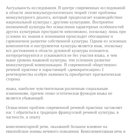
Актуальность исследования. В центре современных исследований
в области лингвокультурологических теорий стоят проблемы
межкультурного диалога, который предполагает взаимодействие
национальной культуры с другими культурами. Восприятие
иноязычной культуры без осмысления характерных особенностей
других культурных пространств невозможно, поскольку лишь при
условии их знания и понимания происходит обогащение и
гармоничное развитие собственной культуры. Одним из основных
компонентов и инструментов культуры является язык, поскольку
все достижения в области духовной культуры познаются,
интерпретируются и усваиваются не без участия языка, и чем
выше уровень языковой культуры, тем успешнее развитие
межкультурной коммуникации. В современной общественно-
речевой практике и нарастающей «демократизации» I
речетворчества особую значимость приобретает прагматическая
сторона
языка, наиболее чувствительная различным социальным
изменениям, причем этико-эстетическая функция языка не
является убывающей.
Осмысление проблем современной речевой практики заставляет
нас 1 обратиться к традиции французской речевой культуры, в
частности, к опыту
комплиментарной речи, оказавшей большое влияние на
европейские нормы речевого поведения. Комплиментарная речь и