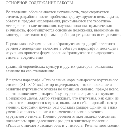
ОСНОВНОЕ СОДЕРЖАНИЕ РАБОТЫ
Во введении обосновывается актуальность, характеризуется
степень разработанности проблемы, формулируются цель, задачи,
объект и предмет исследования, раскрываются его теоретико-
методологические основания, научная новизна, практическая
значимость, формулируются основные положения, выносимые на
защиту, описываются формы апробации результатов исследования.
Первая глава «Формирование французских традиций светского
речевого поведения» включает в себя три параграфа и посвящена
изучению процесса формирования французского придворного
этикета, воздействию
традиций европейских культур и других факторов, оказавших
влияние на его становление.
В первом параграфе «Становление норм рыцарского куртуазного
этикета (ХП-Х1У вв.) автор подчеркивает, что становление и
развитие куртуазного этикета во Франции связано, прежде всего,
с возникновением рыцарской культуры и в ее рамках с культом
Прекрасной Дамы. Автор утверждает, что куртуазия, как один из
элементов рыцарского кодекса, включала в себя широкий спектр
умений, которыми должен был обладать рыцарь Одним из таких
умений являлось знание и применение правил речевого
куртуазного этикета. Именно речевой этикет являлся основным
показателем принадлежности рыцаря к элитному сословию.
«Рыцаря отличает красивая речь и учтивость. Речь на протяжении