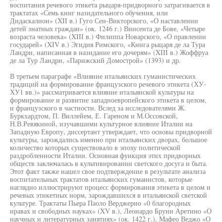
воспитания речевого этикета рыцаря-придворного затрагивается в
трактатах «Семь книг назидательного обучения, или
Дидаскалион» (XII в.) Гуго Сен-Викторского, «О наставлении
детей знатных граждан» (ок. 1246 г.) Винсента де Бове, «Четыре
возраста человека» (XIII в.) Филиппа Новарского, «О правлении
государей» (XIV в.) Эгидия Римского, «Книга рыцаря де ла Тура
Ландри, написанная в назидание его дочерям» (XIII в.) Жоффруа
де ла Тур Ландри, «Парижский Домострой» (1393) и др.
В третьем параграфе «Влияние итальянских гуманистических
традиций на формирование французского речевого этикета (ХУ-
ХУ1 вв.)» рассматривается влияние итальянской культуры на
формирование и развитие западноевропейского этикета в целом,
и французского в частности. Вслед за исследователями Ж.
Буркхардтом, П. Виллейем, Е. Гареном и М.Оссовской,
Н.В.Ревякиной, изучавшими культурное влияние Италии на
Западную Европу, диссертант утверждает, что основы придворной
культуры, зарождались именно при итальянских дворах, большое
количество которых существовало в эпоху политической
раздробленности Италии. Основная функция этих придворных
обществ заключалась в культивировании светского досуга и быта.
Этот факт также нашел свое подтверждение в результате анализа
воспитательных трактатов итальянских гуманистов, которые
наглядно иллюстрируют процесс формирования этикета в целом и
речевых этикетных норм, зарождавшихся в итальянской светской
культуре. Трактаты Пьера Паоло Верджерио «0 благородных
нравах и свободных науках» (XV в.), Леонардо Бруни Аретино «О
научных и литературных занятиях» (ок. 1422 г.), Мафео Веджо «О