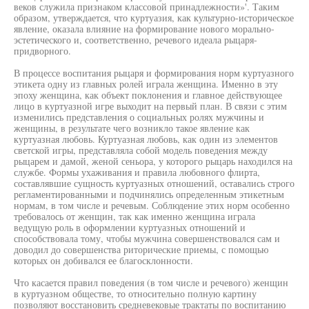
веков служила признаком классовой принадлежности»'. Таким
образом, утверждается, что куртуазия, как культурно-историческое
явление, оказала влияние на формирование нового морально-
эстетического и, соответственно, речевого идеала рыцаря-
придворного.
В процессе воспитания рыцаря и формирования норм куртуазного
этикета одну из главных ролей играла женщина. Именно в эту
эпоху женщина, как объект поклонения и главное действующее
лицо в куртуазной игре выходит на первый план. В связи с этим
изменились представления о социальных ролях мужчины и
женщины, в результате чего возникло такое явление как
куртуазная любовь. Куртуазная любовь, как один из элементов
светской игры, представляла собой модель поведения между
рыцарем и дамой, женой сеньора, у которого рыцарь находился на
службе. Формы ухаживания и правила любовного флирта,
составлявшие сущность куртуазных отношений, оставались строго
регламентированными и подчинялись определенным этикетным
нормам, в том числе и речевым. Соблюдение этих норм особенно
требовалось от женщин, так как именно женщина играла
ведущую роль в оформлении куртуазных отношений и
способствовала тому, чтобы мужчина совершенствовался сам и
доводил до совершенства риторические приемы, с помощью
которых он добивался ее благосклонности.
Что касается правил поведения (в том числе и речевого) женщин
в куртуазном обществе, то относительно полную картину
позволяют восстановить средневековые трактаты по воспитанию