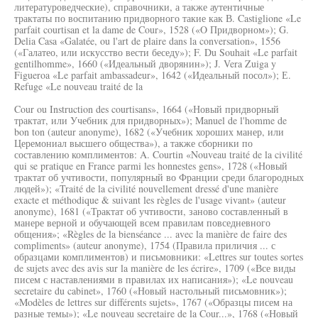
литературоведческие), справочники, а также аутентичные
трактаты по воспитанию придворного такие как В. Castiglione «Le
parfait courtisan et la dame de Cour», 1528 («O Придворном»); G.
Delia Casa «Galatée, ou l'art de plaire dans la conversation», 1556
(«Галатео, или искусство вести беседу»); F. Du Souhait «Le parfait
gentilhomme», 1660 («Идеальный дворянин»); J. Vera Zuiga y
Figueroa «Le parfait ambassadeur», 1642 («Идеальный посол»); Е.
Refuge «Le nouveau traité de la
Cour ou Instruction des courtisans», 1664 («Новый придворный
трактат, или Учебник для придворных»); Manuel de l'homme de
bon ton (auteur anonyme), 1682 («Учебник хороших манер, или
Церемониал высшего общества»), а также сборники по
составлению комплиментов: A. Courtin «Nouveau traité de la civilité
qui se pratique en France parmi les honnestes gens», 1728 («Новый
трактат об учтивости, популярный во Франции среди благородных
людей»); «Traité de la civilité nouvellement dressé d'une manière
exacte et méthodique & suivant les règles de l'usage vivant» (auteur
anonyme), 1681 («Трактат об учтивости, заново составленный в
манере верной и обучающей всем правилам повседневного
общения»; «Règles de la bienséance ... avec la manière de faire des
compliments» (auteur anonyme), 1754 (Правила приличия ... с
образцами комплиментов) и письмовники: «Lettres sur toutes sortes
de sujets avec des avis sur la manière de les écrire», 1709 («Все виды
писем с наставлениями в правилах их написания»); «Le nouveau
secretaire du cabinet», 1760 («Новый настольный письмовник»);
«Modèles de lettres sur différents sujets», 1767 («Образцы писем на
разные темы»); «Le nouveau secretaire de la Cour...», 1768 («Новый