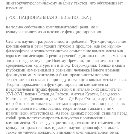
лингвокультурологическому анализу текстов, что обусловливает
изучение
j РОС. НАЦИОНАЛЬНАЯ 3 I БИБЛИОТЕКА j
не только собственно комплиментарной речи, но и
культурологических аспектов ее функционирования.
Степень научной разработанности проблемы. Функционирование
комплимента в речи уходит глубоко в прошлое, однако научно-
философское и этико-эстетическое осмысление комплимента как
ядра комплиментарной речи и речевой единицы не имело места в
эпохи, предшествующие Новому Времени, ни в античности и
средневековой культуре, ни в эпоху Возрождения. Только в связи
глубокими изменениями в сознании человека Нового времени
французскими мыслителями были предприняты попытки
теоретически осмыслить природу и функции комплимента в речи.
Теории порождения и функционирования комплимента
представлены в трудах французских и итальянских мыслителей
XVI-XVII веков (Эсташ де Рефюж, Антуан Куртэн, Бальдассар
Кастильоне, Джованни дела Каза, Де Вера Суига, и др). Однако в
их работах комплименты систематизировались только с целью их
практического использования, теоретический анализ в них
практически отсутствовал. Авторы данных пособий ставили перед
собой цель популяризировать искусство произнесения
комплимента. В последующие эпохи, связанные с изменением
культурно-нравственных идеалов, научно-философская мысль
также не уделяла должного внимания комплиментарной речи.