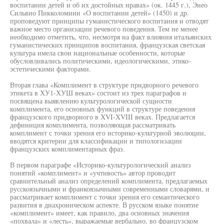
воспитании детей и об их достойных нравах» (ок. 1445 г.), Энео
Сильвио Пикколомини «О воспитании детей» (1450) и др.
проповедуют принципы гуманистического воспитания и отводят
важное место организации речевого поведения. Тем не менее
необходимо отметить, что, несмотря на факт влияния итальянских
гуманистических принципов воспитания, французская светская
культура имела свои национальные особенности, которые
обусловливались политическими, идеологическими, этико-
эстетическими факторами.
Вторая глава «Комплимент в структуре придворного речевого
этикета в ХУ1-ХУШ веках» состоит из трех параграфов и
посвящена выявлению культурологической сущности
комплимента, его основных функций в структуре поведения
французского придворного в XVI-XVIII веках. Предлагается
дефиниция комплимента, позволяющая рассматривать
комплимент с точки зрения его историко-культурной эволюции,
вводятся критерии для классификации и типологизации
французских комплиментарных фраз.
В первом параграфе «Историко-культурологический анализ
понятий «комплимент» и «учтивость» автор проводит
сравнительный анализ определений комплимента, предлагаемых
русскоязычными и франкоязычными современными словарями, и
рассматривает комплимент с точки зрения его семантического
развития в диахроническом аспекте. В русском языке понятие
«комплимент» имеет, как правило, два основных значения
«похвала» и «лесть», выражаемые вербально, во французском