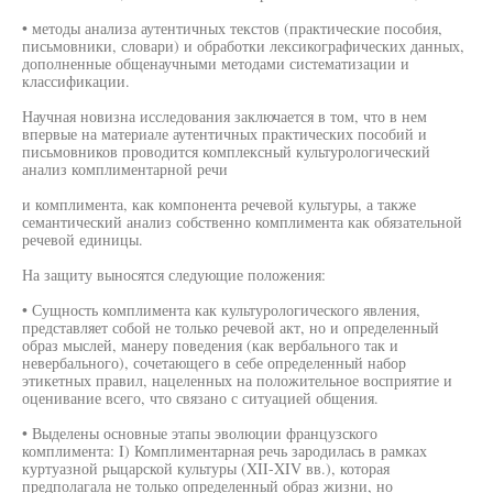
• методы анализа аутентичных текстов (практические пособия,
письмовники, словари) и обработки лексикографических данных,
дополненные общенаучными методами систематизации и
классификации.
Научная новизна исследования заключается в том, что в нем
впервые на материале аутентичных практических пособий и
письмовников проводится комплексный культурологический
анализ комплиментарной речи
и комплимента, как компонента речевой культуры, а также
семантический анализ собственно комплимента как обязательной
речевой единицы.
На защиту выносятся следующие положения:
• Сущность комплимента как культурологического явления,
представляет собой не только речевой акт, но и определенный
образ мыслей, манеру поведения (как вербального так и
невербального), сочетающего в себе определенный набор
этикетных правил, нацеленных на положительное восприятие и
оценивание всего, что связано с ситуацией общения.
• Выделены основные этапы эволюции французского
комплимента: I) Комплиментарная речь зародилась в рамках
куртуазной рыцарской культуры (XII-XIV вв.), которая
предполагала не только определенный образ жизни, но