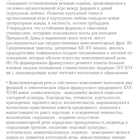
следование установленным речевым нормам, проявлявшимся в
сословно-организованной игре между рыцарем и дамой
(куртуазная любовь). Развитие куртуазной этики и
организованная игра в куртуазную любовь породили новые
литературные жанры, в частности, поэзию трубадуров.
Утверждается, что устойчивые формулы и смысловые
универсалии, которыми пользовались поэты для описания
Прекрасной Дамы и выражения своих чувств, могут
рассматриваться как предшественники комплиментарных фраз. И)
Средневековые трактаты, датируемые XII-XV веками, явились
прародителями появившихся позднее письмовников и пособий по
поведению, которые обучали искусству комплиментарной речи.
III) На формирование французского речевого этикета большое
влияние оказали итальянские гуманистические традиции (XV-XVI
вв.), проповедующие культ светского воспитания и образования.
• Комплиментарная речь и собственно комплимент выполняли ряд
функций в семиотическом образе французского придворного XVI-
XVIII веков: символическую - комплимент являлся символом
элитарной культуры, благородства, учтивости, куртуазности,
красноречия, хорошего вкуса; воспитательную, выражающуюся в
воспитании нравственных качеств придворного, уважения к
вышестоящим по рангу персонам, в искоренении невежества,
косноязычия; социальную - владение искусством
комплиментарной речи определяло принадлежность индивида к
социальным группам, носшелям «высокой культуры»;
эстетическую, коммуникативную, игровую - комплимент являлся
одним из элементов куртуазной игры, демонстрировал умение