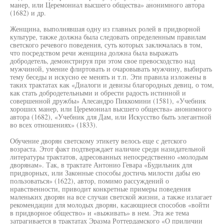
манер, или Церемониал высшего общества» анонимного автора
(1682) и др.
Женщина, выполнявшая одну из главных ролей в придворной
культуре, также должна была следовать определенным правилам
светского речевого поведения, суть которых заключалась в том,
что посредством речи женщина должна была выражать
добродетель, демонстрируя при этом свое превосходство над
мужчиной, умение флиртовать и очаровывать мужчину, выбирать
тему беседы и искусно ее менять и т.п. Эти правила изложены в
таких трактатах как «Диалоги и девизы благородных девиц, о том,
как стать добродетельными и обрести радость истинной и
совершенной дружбы» Алесандро Пиккомини (1581), «Учебник
хороших манер, или Церемониал высшего общества» анонимного
автора (1682), «Учебник для Дам, или Искусство быть элегантной
во всех отношениях» (1833).
Обучение дворян светскому этикету велось еще с детского
возраста. Этот факт подтверждает наличие среди назидательной
литературы трактатов, адресованных непосредственно «молодым
дворянам». Так, в трактате Антонио Гевара «Будильник для
придворных, или Законные способы достичь милости дабы ею
пользоваться» (1622), автор, помимо рассуждений о
нравственности, приводит конкретные примеры поведения
маленьких дворян на все случаи светской жизни, а также излагает
рекомендации для молодых дворян, касающиеся способов «войти
в придворное общество» и «выживать» в нем. Эта же тема
затрагивается в трактатах Эразма Роттердамского «О приличии