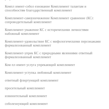
Компл имент-собол езнование Комплимент талантам и
способностям благодарственный комплимент
Комплимент-самоуничижение Комплимент сравнение (КС):
сопроводительный комплимент
Комплимент-уважение КС с историческими личностями
набожный комплимент
Комплимент-удовольствие КС с мифологическими персонажами
формализованный комплимент
Комплимент-упрек КС с природными явлениями ответный
формализованный комплимент
Ком пл имент-услуга упрекающий комплимент
Комплимент-уступка любовный комплимент
ответный флиртующий комплимент
просительный комплимент
извинительный комплимент
соболезнующий комплимент