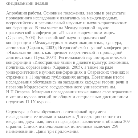
специальными целями.
Апробация работы. Основные положения, выводы и результаты
проведенного исследования излагались на международных,
всероссийских и региональный научных и научно-практических
конференциях. В том числе на Международной научно-
практической конференции «Языки в современном мире»
(Саранск, 2003); Всероссийской научно-практической
конференции «Межкультурная коммуникация: язык, культура,
личность» (Саранск, 2003); Всероссийской научной конференции
«Языковая личность как предмет теоретической и прикладной
лингвистики» (Тула, 2004); Региональной научно-практической
конференции «Иностранные языки в диалоге культур: экономика,
политика, образование» (Саранск, 2005), а также на ряде
университетских научных конференциях и Огаревских чтениях и
отражены в 11 научных публикациях автора. Поэтапные итоги
исследования обсуждались на заседаниях кафедры теории речи и
перевода Мордовского государственного университета им.
Н.П.Огарева. Материал исследования также нашел свое отражение
в чтении курсов лекций по общим и специальным дисциплинам
студентам П-1У курсов.
Структура работы обусловлена спецификой предмета
исследования, ее целями и задачами. Диссертация состоит из
введения, двух глав, шести параграфов, заключения, объемом 209
страниц. Список использованных источников включает 259
наименований. Даны три приложения.