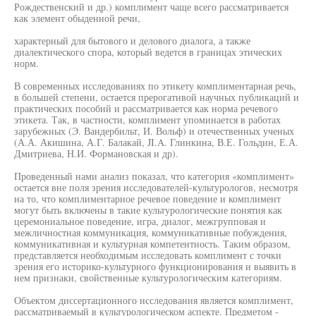
Рождественский и др.) комплимент чаще всего рассматривается
как элемент обыденной речи,
характерный для бытового и делового диалога, а также
диалектического спора, который ведется в границах этических
норм.
В современных исследованиях по этикету комплиментарная речь,
в большей степени, остается прерогативой научных публикаций и
практических пособий и рассматривается как норма речевого
этикета. Так, в частности, комплимент упоминается в работах
зарубежных (Э. Вандербильт, И. Вольф) и отечественных ученых
(А.А. Акишина, А.Г. Балакай, JI.A. Глинкина, В.Е. Гольдин, Е.А.
Дмитриева, Н.И. Формановская и др).
Проведенный нами анализ показал, что категория «комплимент»
остается вне поля зрения исследователей-культурологов, несмотря
на то, что комплиментарное речевое поведение и комплимент
могут быть включены в такие культурологические понятия как
церемониальное поведение, игра, диалог, межгрупповая и
межличностная коммуникация, коммуникативные побуждения,
коммуникативная и культурная компетентность. Таким образом,
представляется необходимым исследовать комплимент с точки
зрения его историко-культурного функционирования и выявить в
нем признаки, свойственные культурологическим категориям.
Объектом диссертационного исследования является комплимент,
рассматриваемый в культурологическом аспекте. Предметом -