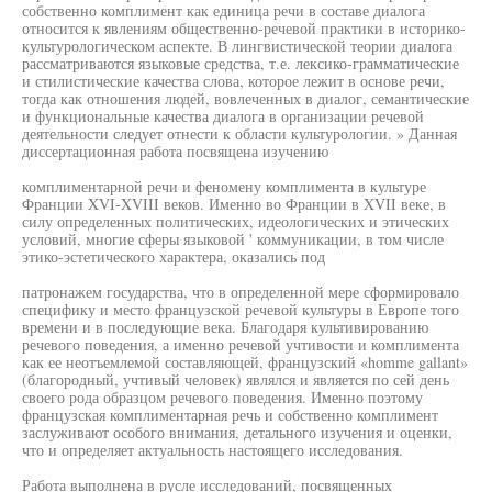
собственно комплимент как единица речи в составе диалога
относится к явлениям общественно-речевой практики в историко-
культурологическом аспекте. В лингвистической теории диалога
рассматриваются языковые средства, т.е. лексико-грамматические
и стилистические качества слова, которое лежит в основе речи,
тогда как отношения людей, вовлеченных в диалог, семантические
и функциональные качества диалога в организации речевой
деятельности следует отнести к области культурологии. » Данная
диссертационная работа посвящена изучению
комплиментарной речи и феномену комплимента в культуре
Франции XVI-XVIII веков. Именно во Франции в XVII веке, в
силу определенных политических, идеологических и этических
условий, многие сферы языковой ' коммуникации, в том числе
этико-эстетического характера, оказались под
патронажем государства, что в определенной мере сформировало
специфику и место французской речевой культуры в Европе того
времени и в последующие века. Благодаря культивированию
речевого поведения, а именно речевой учтивости и комплимента
как ее неотъемлемой составляющей, французский «homme gallant»
(благородный, учтивый человек) являлся и является по сей день
своего рода образцом речевого поведения. Именно поэтому
французская комплиментарная речь и собственно комплимент
заслуживают особого внимания, детального изучения и оценки,
что и определяет актуальность настоящего исследования.
Работа выполнена в русле исследований, посвященных