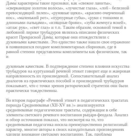
Дамы характерны такие признаки, как «свежие ланиты»,
«сверкающие золотом волосы», «лучистые глаза», «лоб - белизной
превосходящий лилеи», «румяные щеки», «красиво очерченный
нос», «маленький рот», «пурпурные губы», «руки с тонкими и
длинными пальцами», «изящные брови», «зубы жемчуга ясней»,
«атлас рук», «свет глаз» и т.п. Таким образом, основной темой в
любовной лирике трубадуров являлось описание физических
красот Прекрасной Дамы, которые они отождествляли с
духовными качествами. Это единство также нашло свое отражение
в появившихся позднее комплиментарных сборниках, где в
равной степени представлены комплименты как физическим, так
и
духовным качествам. В подтверждение степени влияния искусства
трубадуров на куртуазный речевой этикет говорит еще и жанровая
направленность их произведений. Сопоставительный анализ
диалогов из практических пособий и произведений трубадуров
показывает, что с точки зрения риторической стратегии они были
практически тождественны.
Во втором параграфе «Речевой этикет в педагогических трактатах
периода Средневековья (XII-XV вв.)» анализируются
средневековые педагогические трактаты, содержащие в себе
элементы светского речевого воспитания рыцаря-феодала. Анализ
и обзор источников показал, что несмотря на то, что
средневековая педагогика носила преимущественно религиозный
характер, многие авторы в своих назидательных произведениях
уделяли внимание светскому воспитанию. Так, проблема