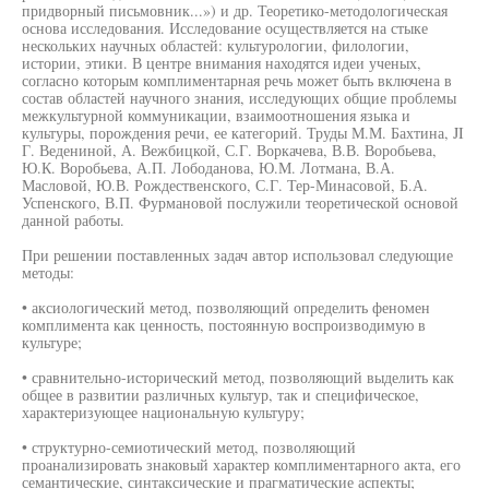
придворный письмовник...») и др. Теоретико-методологическая
основа исследования. Исследование осуществляется на стыке
нескольких научных областей: культурологии, филологии,
истории, этики. В центре внимания находятся идеи ученых,
согласно которым комплиментарная речь может быть включена в
состав областей научного знания, исследующих общие проблемы
межкультурной коммуникации, взаимоотношения языка и
культуры, порождения речи, ее категорий. Труды М.М. Бахтина, JI
Г. Ведениной, А. Вежбицкой, С.Г. Воркачева, В.В. Воробьева,
Ю.К. Воробьева, А.П. Лободанова, Ю.М. Лотмана, В.А.
Масловой, Ю.В. Рождественского, С.Г. Тер-Минасовой, Б.А.
Успенского, В.П. Фурмановой послужили теоретической основой
данной работы.
При решении поставленных задач автор использовал следующие
методы:
• аксиологический метод, позволяющий определить феномен
комплимента как ценность, постоянную воспроизводимую в
культуре;
• сравнительно-исторический метод, позволяющий выделить как
общее в развитии различных культур, так и специфическое,
характеризующее национальную культуру;
• структурно-семиотический метод, позволяющий
проанализировать знаковый характер комплиментарного акта, его
семантические, синтаксические и прагматические аспекты;