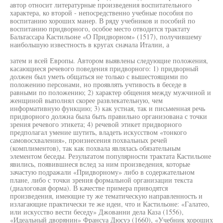
автор относит литературные произведения воспитательного
характера, ко второй - непосредственно учебные пособия по
воспитанию хороших манер. В ряду учебников и пособий по
воспитанию придворного, особое место отводится трактату
Бальтассара Кастильоне «О Придворном» (1517), получившему
наибольшую известность в кругах сначала Италии, а
затем и всей Европы. Автором выявлены следующие положения,
касающиеся речевого поведения придворного: 1) придворный
должен был уметь общаться не только с вышестоящими по
положению персонами, но проявлять учтивость в беседе в
равными по положению; 2) характер общения между мужчиной и
женщиной выполнял скорее развлекательную, чем
информативную функцию; 3) как устная, так и письменная речь
придворного должна была быть правильно организована с точки
зрения речевого этикета; 4) речевой этикет придворного
предполагал умение шутить, владеть искусством «тонкого
самовосхваления», произнесения похвальных речей
(комплиментов), так как похвала являлась обязательным
элементом беседы. Результатом популярности трактата Кастильоне
явились, появившиеся вслед за ним произведения, которые
зачастую подражали «Придворному» либо в содержательном
плане, либо с точки зрения формальной организации текста
(диалоговая форма). В качестве примера приводятся
произведения, имеющие ту же тематическую направленность и
излагающие практически те же идеи, что и Кастильоне: «Галатео,
или искусство вести беседу» Джованни дела Каза (1556),
«Идеальный дворянин» Франсуа Дюсуэ (1660), «Учебник хороших