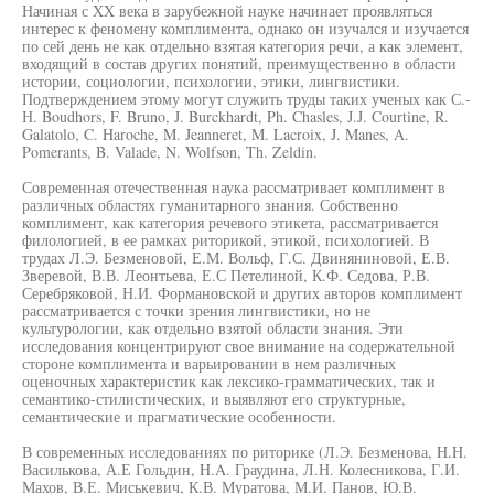
Начиная с XX века в зарубежной науке начинает проявляться
интерес к феномену комплимента, однако он изучался и изучается
по сей день не как отдельно взятая категория речи, а как элемент,
входящий в состав других понятий, преимущественно в области
истории, социологии, психологии, этики, лингвистики.
Подтверждением этому могут служить труды таких ученых как С.-
Н. Boudhors, F. Bruno, J. Burckhardt, Ph. Chasles, J.J. Courtine, R.
Galatolo, C. Haroche, M. Jeanneret, M. Lacroix, J. Manes, A.
Pomerants, B. Valade, N. Wolfson, Th. Zeldin.
Современная отечественная наука рассматривает комплимент в
различных областях гуманитарного знания. Собственно
комплимент, как категория речевого этикета, рассматривается
филологией, в ее рамках риторикой, этикой, психологией. В
трудах Л.Э. Безменовой, Е.М. Вольф, Г.С. Двиняниновой, Е.В.
Зверевой, В.В. Леонтьева, Е.С Петелиной, К.Ф. Седова, Р.В.
Серебряковой, Н.И. Формановской и других авторов комплимент
рассматривается с точки зрения лингвистики, но не
культурологии, как отдельно взятой области знания. Эти
исследования концентрируют свое внимание на содержательной
стороне комплимента и варьировании в нем различных
оценочных характеристик как лексико-грамматических, так и
семантико-стилистических, и выявляют его структурные,
семантические и прагматические особенности.
В современных исследованиях по риторике (Л.Э. Безменова, H.H.
Василькова, А.Е Гольдин, H.A. Граудина, Л.Н. Колесникова, Г.И.
Махов, В.Е. Миськевич, К.В. Муратова, М.И. Панов, Ю.В.