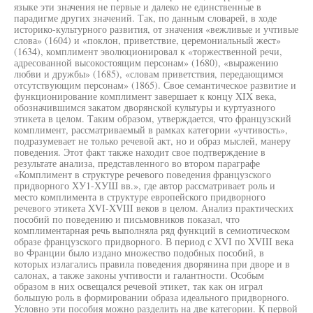
языке эти значения не первые и далеко не единственные в
парадигме других значений. Так, по данным словарей, в ходе
историко-культурного развития, от значения «вежливые и учтивые
слова» (1604) и «поклон, приветствие, церемониальный жест»
(1634), комплимент эволюционировал к «торжественной речи,
адресованной высокостоящим персонам» (1680), «выражению
любви и дружбы» (1685), «словам приветствия, передающимся
отсутствующим персонам» (1865). Свое семантическое развитие и
функционирование комплимент завершает к концу XIX века,
обозначившимся закатом дворянской культуры и куртуазного
этикета в целом. Таким образом, утверждается, что французский
комплимент, рассматриваемый в рамках категории «учтивость»,
подразумевает не только речевой акт, но и образ мыслей, манеру
поведения. Этот факт также находит свое подтверждение в
результате анализа, представленного во втором параграфе
«Комплимент в структуре речевого поведения французского
придворного ХУ1-ХУШ вв.», где автор рассматривает роль и
место комплимента в структуре европейского придворного
речевого этикета XVI-XVIII веков в целом. Анализ практических
пособий по поведению и письмовников показал, что
комплиментарная речь выполняла ряд функций в семиотическом
образе французского придворного. В период с XVI по XVIII века
во Франции было издано множество подобных пособий, в
которых излагались правила поведения дворянина при дворе и в
салонах, а также законы учтивости и галантности. Особым
образом в них освещался речевой этикет, так как он играл
большую роль в формировании образа идеального придворного.
Условно эти пособия можно разделить на две категории. К первой