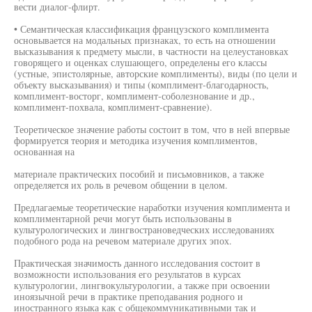
вести диалог-флирт.
• Семантическая классификация французского комплимента
основывается на модальных признаках, то есть на отношении
высказывания к предмету мысли, в частности на целеустановках
говорящего и оценках слушающего, определены его классы
(устные, эпистолярные, авторские комплименты), виды (по цели и
объекту высказывания) и типы (комплимент-благодарность,
комплимент-восторг, комплимент-соболезнование и др.,
комплимент-похвала, комплимент-сравнение).
Теоретическое значение работы состоит в том, что в ней впервые
формируется теория и методика изучения комплиментов,
основанная на
материале практических пособий и письмовников, а также
определяется их роль в речевом общении в целом.
Предлагаемые теоретические наработки изучения комплимента и
комплиментарной речи могут быть использованы в
культурологических и лингвострановедческих исследованиях
подобного рода на речевом материале других эпох.
Практическая значимость данного исследования состоит в
возможности использования его результатов в курсах
культурологии, лингвокультурологии, а также при освоении
иноязычной речи в практике преподавания родного и
иностранного языка как с общекоммуникативными так и