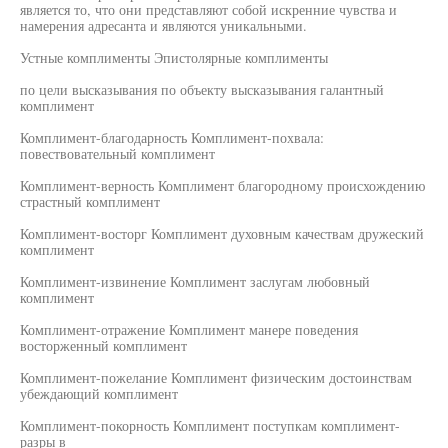
является то, что они представляют собой искренние чувства и
намерения адресанта и являются уникальными.
Устные комплименты Эпистолярные комплименты
по цели высказывания по объекту высказывания галантный
комплимент
Комплимент-благодарность Комплимент-похвала:
повествовательный комплимент
Комплимент-верность Комплимент благородному происхождению
страстный комплимент
Комплимент-восторг Комплимент духовным качествам дружеский
комплимент
Комплимент-извинение Комплимент заслугам любовный
комплимент
Комплимент-отражение Комплимент манере поведения
восторженный комплимент
Комплимент-пожелание Комплимент физическим достоинствам
убеждающий комплимент
Комплимент-покорность Комплимент поступкам комплимент-
разры в