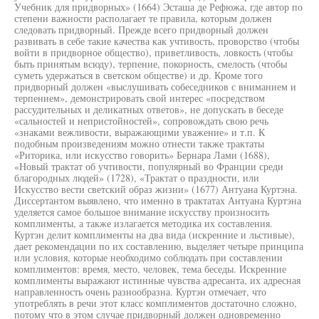
Учебник для придворных» (1664) Эсташа де Рефюжа, где автор по
степени важности располагает те правила, которым должен
следовать придворный. Прежде всего придворный должен
развивать в себе такие качества как учтивость, проворство (чтобы
войти в придворное общество), приветливость, ловкость (чтобы
быть принятым всюду), терпение, покорность, смелость (чтобы
суметь удержаться в светском обществе) и др. Кроме того
придворный должен «выслушивать собеседников с вниманием и
терпением», демонстрировать свой интерес «посредством
рассудительных и деликатных ответов», не допускать в беседе
«сальностей и непристойностей», сопровождать свою речь
«знаками вежливости, выражающими уважение» и т.п. К
подобным произведениям можно отнести также трактаты
«Риторика, или искусство говорить» Бернара Лами (1688),
«Новый трактат об учтивости, популярный во Франции среди
благородных людей» (1728), «Трактат о праздности, или
Искусство вести светский образ жизни» (1677) Антуана Куртэна.
Диссертантом выявлено, что именно в трактатах Антуана Куртэна
уделяется самое большое внимание искусству произносить
комплименты, а также излагается методика их составления.
Куртэн делит комплименты на два вида (искренние и льстивые),
дает рекомендации по их составлению, выделяет четыре принципа
или условия, которые необходимо соблюдать при составлении
комплиментов: время, место, человек, тема беседы. Искренние
комплименты выражают истинные чувства адресанта, их адресная
направленность очень разнообразна. Куртэн отмечает, что
употреблять в речи этот класс комплиментов достаточно сложно,
потому что в этом случае придворный должен одновременно