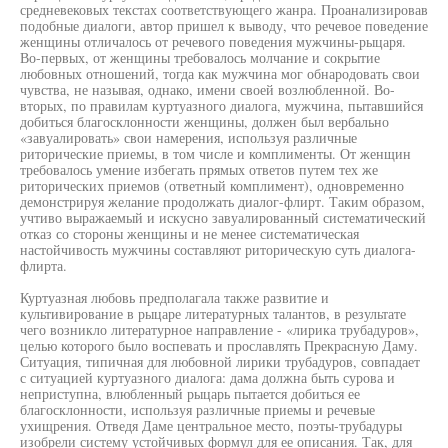
средневековых текстах соответствующего жанра. Проанализировав
подобные диалоги, автор пришел к выводу, что речевое поведение
женщины отличалось от речевого поведения мужчины-рыцаря.
Во-первых, от женщины требовалось молчание и сокрытие
любовных отношений, тогда как мужчина мог обнародовать свои
чувства, не называя, однако, имени своей возлюбленной. Во-
вторых, по правилам куртуазного диалога, мужчина, пытавшийся
добиться благосклонности женщины, должен был вербально
«завуалировать» свои намерения, используя различные
риторические приемы, в том числе и комплименты. От женщин
требовалось умение избегать прямых ответов путем тех же
риторических приемов (ответный комплимент), одновременно
демонстрируя желание продолжать диалог-флирт. Таким образом,
учтиво выражаемый и искусно завуалированный систематический
отказ со стороны женщины и не менее систематическая
настойчивость мужчины составляют риторическую суть диалога-
флирта.
Куртуазная любовь предполагала также развитие и
культивирование в рыцаре литературных талантов, в результате
чего возникло литературное направление - «лирика трубадуров»,
целью которого было воспевать и прославлять Прекрасную Даму.
Ситуация, типичная для любовной лирики трубадуров, совпадает
с ситуацией куртуазного диалога: дама должна быть сурова и
неприступна, влюбленный рыцарь пытается добиться ее
благосклонности, используя различные приемы и речевые
ухищрения. Отведя Даме центральное место, поэты-трубадуры
изобрели систему устойчивых формул для ее описания. Так, для