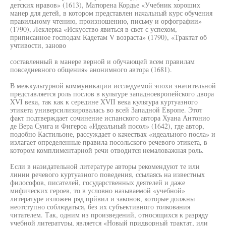
детских нравов» (1613), Матюрена Кордье «Учебник хороших
манер для детей, в котором представлен начальный курс обучения
правильному чтению, произношению, письму и орфографии»
(1790), Леклерка «Искусство явиться в свет с успехом,
приписанное господам Кадетам V возраста» (1790), «Трактат об
учтивости, заново
составленный в манере верной и обучающей всем правилам
повседневного общения» анонимного автора (1681).
В межкультурной коммуникации исследуемой эпохи значительной
представляется роль послов в культуре западноевропейского двора
XVI века, так как к середине XVII века культура куртуазного
этикета универсилизировалась во всей Западной Европе. Этот
факт подтверждает сочинение испанского автора Хуана Антонио
де Вера Суига и Фигероа «Идеальный посол» (1642), где автор,
подобно Кастильоне, рассуждает о качествах «идеального посла» и
излагает определенные правила посольского речевого этикета, в
котором комплиментарной речи отводится немаловажная роль.
Если в назидательной литературе авторы рекомендуют те или
линии речевого куртуазного поведения, ссылаясь на известных
философов, писателей, государственных деятелей и даже
мифических героев, то в условно называемой «учебной»
литературе изложен ряд прйвил и законов, которые должны
неотступно соблюдаться, без их субъективного толкования
читателем. Так, одним из произведений, относящихся к разряду
учебной литературы, является «Новый придворный трактат, или