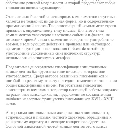
собственно речевой модальности, а второй представляет собой
типологию оценок слушающего.
Отличительной чертой эпистолярных комплиментов от устных
является не только их письменная форма, но и содержательно-
прагматический аспект. Так, эпистолярный комплимент строго
привязан к определенному типу письма. Для этого типа
комплиментов характерно изложение событий и фактов, не
имеющих прямой связи с моментом говорения; употребление
времен, изолирующих действия в прошлом или настоящего
времени в функции повествования (présent de narration);
употребление усложненных синтаксических структур;
использование развернутых метафор.
Предлагаемая диссертантом классификация эпистолярных
комплиментов базируется на типе письма, в котором они
употребляются. Среди авторов различных письмовников и
пособий по речевому этикету нет единого мнения в отношении
общей классификации писем. Разрабатывая типологию
эпистолярных комплиментов, автор настоящей работы опирался
на различные классификации, предложенные составителями
наиболее известных французских письмовников XVII - XVIII
веков.
Авторскими комплиментами автор называет комплименты,
встречающиеся в письмах частного характера, обращенные к
конкретному адресату и имеющие конкретного адресанта.
Основной характерной чертой комплиментов этого класса