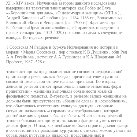
XI 1-ХIV веков. Изученные автором данного исследования
выдержки из трактатов таких авторов как Робер дс Блуа
««Хороший тон для дам», «О целомудрии женщин» (XIII в.),
Андрей Капеллан «О любви» (ок. 1184-1186 гг., Бонкомпаньо
Болонский «Колесо Венерино» (ок. 1200 г.), Франческо да
Барберино «Предписания любви», «О правилах поведения и
нравах сеньор» (ок. 1313-1320) позволили сделать следующие
выводы. Во-первых, речевой
1 Оссовская М Рыцарь и буржуа Исследования но истории и
морали / Мария Оссовская , пер с польск К В Душенко , общ Ред
А А Гусейнова , вступ ст А А Гусейнова и К А Шварцман -М
Професс, 1987 -528 с
этикет женщины предполагал знание сословно-иерархической
организации речи, так как беседа с представителями разных
сословий имела свои отличительные признаки. Во-вторых,
женский речевой этикет предполагал знание этикетных форм
приветствий - женщина выполняла обязанности хозяйки
феодального поместья. В-третьих, в речевом запасе женщины не
должны были присутствовать «бранные слова» и «оскорбления»,
что объяснялось отсутствием культуры диспута - спорные
ситуации назывались «ссорами» и «перебранками», которых
достойные дамы должны были избегать. В-четвертых, речевой
этикет обязывал женщину знать законы флирта и уметь вести
диалог-флирт. О том, как необходимо было строить диалог-флирт
в соответствии с правилами куртуазного этикета, можно узнать из
образцовых куртуазных диалогов, представленных в