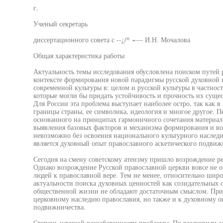
г.
Ученый секретарь
диссертационного совета с --¿/^ ~— И.Н. Мочалова
Общая характеристика работы
Актуальность темы исследования обусловлена поиском путей 
контексте формирования новой парадигмы русской духовной 
современной культуры в: целом и русской культуры в частнос
которые могли бы придать устойчивость и прочность их сущ
Для России эта проблема выступает наиболее остро, так как 
границы страны, ее символика, идеология и многое другое. П
основанного на принципах гармоничного сочетания материаль
выявления базовых факторов и механизма формирования и во
невозможно без освоения национального культурного наследи
является духовный опыт православного аскетического подвиж
Сегодня на смену советскому атеизму пришло возрождение ре
Однако возрождение Русской православной церкви вовсе не оз
людей к православной вере. Тем не менее, относительно шир
актуальности поиска духовных ценностей как созидательных 
общественной жизни не обладают достаточным смыслом. При э
церковному наследию православия, но также и к духовному о
подвижничества.
Степень научной разработанности проблемы. По различным ас