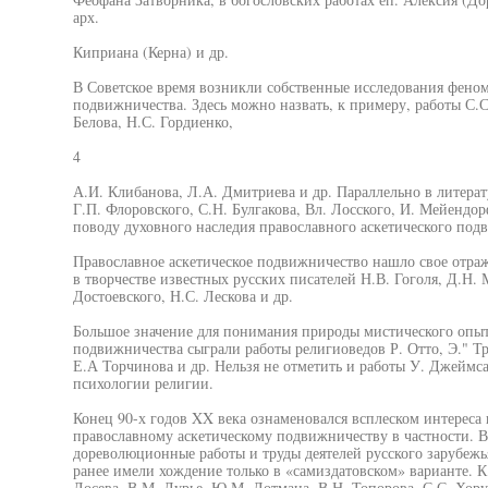
арх.
Киприана (Керна) и др.
В Советское время возникли собственные исследования феном
подвижничества. Здесь можно назвать, к примеру, работы С.С
Белова, Н.С. Гордиенко,
4
А.И. Клибанова, Л.А. Дмитриева и др. Параллельно в литерат
Г.П. Флоровского, С.Н. Булгакова, Вл. Лосского, И. Мейендо
поводу духовного наследия православного аскетического под
Православное аскетическое подвижничество нашло свое отраж
в творчестве известных русских писателей Н.В. Гоголя, Д.Н. 
Достоевского, Н.С. Лескова и др.
Большое значение для понимания природы мистического опыт
подвижничества сыграли работы религиоведов Р. Отто, Э." Трё
Е.А Торчинова и др. Нельзя не отметить и работы У. Джеймса
психологии религии.
Конец 90-х годов XX века ознаменовался всплеском интереса
православному аскетическому подвижничеству в частности. В 
дореволюционные работы и труды деятелей русского зарубежья
ранее имели хождение только в «самиздатовском» варианте. К
Лосева, В.М. Лурье, Ю.М. Лотмана, В.Н. Топорова, С.С. Хору