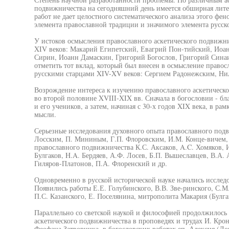
подвижничества на сегодняшний день имеется обширная лите
работ не дает целостного систематического анализа этого фе
элемента православной традиции и значимого элемента русск
У истоков осмысления православного аскетического подвижни
XIV веков: Макарий Египетский, Евагрий Пон-тийский, Иоа
Сирин, Иоанн Дамаскин, Григорий Богослов, Григорий Синаит
отметить тот вклад, который был внесен в осмысление правос
русскими старцами XIV-XV веков: Сергием Радонежским, Н
Возрождение интереса к изучению православного аскетическ
во второй половине XVIII-XIX вв. Сначала в богословии - бл
и его учеников, а затем, начиная с 30-х годов XIX века, в р
мысли.
Серьезные исследования духовного опыта православного под
Лосским, П. Мининым, Г.П. Флоровским, И.М. Конце-вичем,
православного подвижничества К.С. Аксаков, A.C. Хомяков, И
Булгаков, H.A. Бердяев, А.Ф. Лосев, Б.П. Вышеславцев, В.А. 
Гиляров-Платонов, П.А. Флоренский и др.
Одновременно в русской исторической науке начались исследо
Появились работы Е.Е. Голубинского, В.В. Зве-ринского, С.М.
П.С. Казанского, Е. Поселянина, митрополита Макария (Булга
Параллельно со светской наукой и философией продолжилось
аскетического подвижничества в проповедях и трудах И. Кро
Феофана Затворника, в богословских работах еп. Алексия (Д