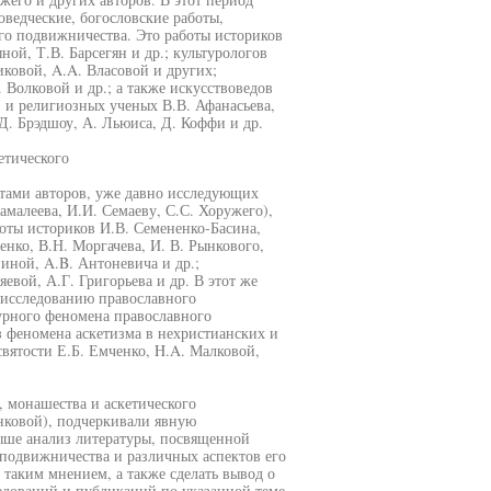
оведческие, богословские работы,
го подвижничества. Это работы историков
ой, Т.В. Барсегян и др.; культурологов
иковой, A.A. Власовой и других;
 Волковой и др.; а также искусствоведов
в и религиозных ученых В.В. Афанасьева,
 Д. Брэдшоу, А. Льюиса, Д. Коффи и др.
етического
отами авторов, уже давно исследующих
амалеева, И.И. Семаеву, С.С. Хоружего),
боты историков И.В. Семененко-Басина,
енко, В.Н. Моргачева, И. В. Рынкового,
ниной, A.B. Антоневича и др.;
евой, А.Г. Григорьева и др. В этот же
 исследованию православного
урного феномена православного
 феномена аскетизма в нехристианских и
вятости Е.Б. Емченко, H.A. Малковой,
, монашества и аскетического
нковой), подчеркивали явную
ыше анализ литературы, посвященной
подвижничества и различных аспектов его
с таким мнением, а также сделать вывод о
ледований и публикаций по указанной теме,