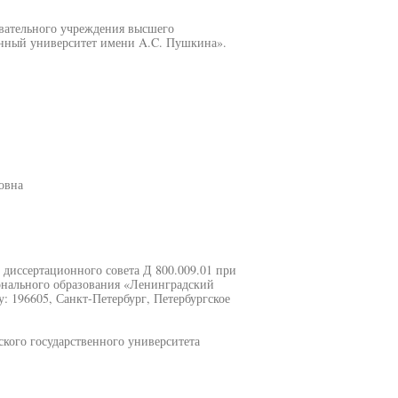
вательного учреждения высшего
енный университет имени A.C. Пушкина».
овна
ии диссертационного совета Д 800.009.01 при
нального образования «Ленинградский
: 196605, Санкт-Петербург, Петербургское
кого государственного университета