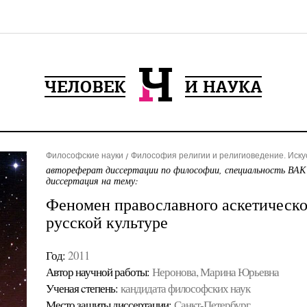
Философские науки
Философия религии и религиоведение. Иску
автореферат диссертации по философии, специальность ВАК
диссертация на тему:
Феномен православного аскетическо
русской культуре
Год:
2011
Автор научной работы:
Неронова, Марина Юрьевна
Ученая cтепень:
кандидата философских наук
Место защиты диссертации:
Санкт-Петербург