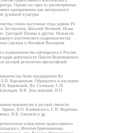
ратура. Однако ни одна из рассмотренных
номена одновременно как центрального
ой духовной культуры.
чества стояли восточные отцы церкви IV-
нн Лествичник, Василий Великий, Исаак
, Григорий Палама и другие. Нельзя не
лавного аскетического подвижничества
илом Сорским и Иосифом Волоцким.
ого подвижничества наблюдалось в России
агодаря деятельности Паисия Величковского
амках русской религиозно-философской
вижничества были предприняты Вл.
 Л.П. Карсавиным. Обращались к наследию
.В. Кировский, Вл. Соловьев, С.Н.
Аскольдов, В.В. Зень-ковский, Н.П.
вания монашества и русской святости.
 Зарина, В.О. Ключевского, Г.П. Федотова,
кова), И.К. Смолича и др.
 религиозное осмысление православного
нштадского, Игнатия Брянчанинова,
ородницына), арх. Василия (Кривошеина),