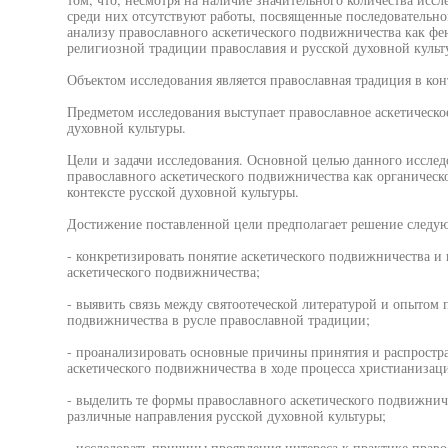
среди них отсутствуют работы, посвященные последовательн
анализу православного аскетического подвижничества как ф
религиозной традиции православия и русской духовной культ
Объектом исследования является православная традиция в кон
Предметом исследования выступает православное аскетическо
духовной культуры.
Цели и задачи исследования. Основной целью данного исслед
православного аскетического подвижничества как органическ
контексте русской духовной культуры.
Достижение поставленной цели предполагает решение следую
- конкретизировать понятие аскетического подвижничества и
аскетического подвижничества;
- выявить связь между святоотеческой литературой и опытом 
подвижничества в русле православной традиции;
- проанализировать основные причины принятия и распростр
аскетического подвижничества в ходе процесса христианизаци
- выделить те формы православного аскетического подвижниче
различные направления русской духовной культуры;
- исследовать причины проявления интереса к практике право