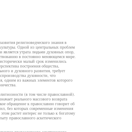
развития религиоведческого знания в
культуры. Одной из центральных проблем
ти является утрата людьми духовных опор,
ествованию в постоянно меняющемся мире.
в исторически малый срок изменились
ерспектива построения общества,
ного и духовного развития, требует
спроизводства духовности, что
я, одним из важных элементов которого
ничества.
лигиозности (в том числе православной).
начает реального массового возврата
окое обращение к православию говорит об
сил, без которых современные изменения
том растет интерес не только к богатому
пыту православного аскетического
пектам православного аскетического