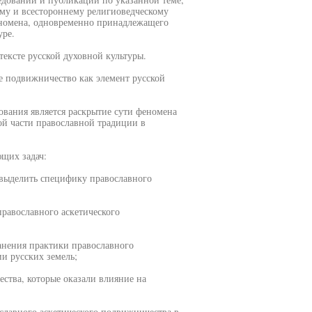
ому и всестороннему религиоведческому
еномена, одновременно принадлежащего
уре.
тексте русской духовной культуры.
е подвижничество как элемент русской
ования является раскрытие сути феномена
ой части православной традиции в
щих задач:
 выделить специфику православного
православного аскетического
анения практики православного
и русских земель;
ства, которые оказали влияние на
славного аскетического подвижничества в