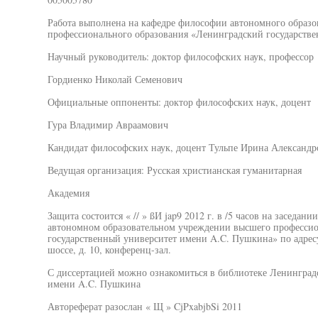
Работа выполнена на кафедре философии автономного образо
профессионального образования «Ленинградский государств
Научный руководитель: доктор философских наук, профессор
Гордиенко Николай Семенович
Официальные оппоненты: доктор философских наук, доцент
Гура Владимир Авраамович
Кандидат философских наук, доцент Тульпе Ирина Александр
Ведущая организация: Русская христианская гуманитарная
Академия
Защита состоится « // » ßИ jap9 2012 г. в /5 часов на заседан
автономном образовательном учреждении высшего профессио
государственный университет имени A.C. Пушкина» по адресу
шоссе, д. 10, конференц-зал.
С диссертацией можно ознакомиться в библиотеке Ленинградс
имени A.C. Пушкина
Автореферат разослан « Щ » CjPxabjbSi 2011