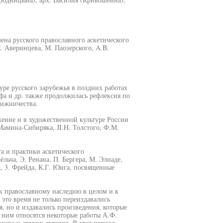
ена русского православного аскетического
. Аверинцева, М. Паозерского, A.B.
уре русского зарубежья в поздних работах
рфа и др. также продолжилась рефлексия по
вижничества.
ение и в художественной культуре России
Мамина-Сибиряка, JI.H. Толстого, Ф.М.
а и практики аскетического
льча, Э. Ренана, П. Бергера, М. Элиаде,
, 3. Фрейда, К.Г. Юнга, посвященные
 к православному наследию в целом и к
это время не только переиздавались
, но и издавались произведения, которые
 ним относятся некоторые работы А.Ф.
жего и других авторов. В этот период