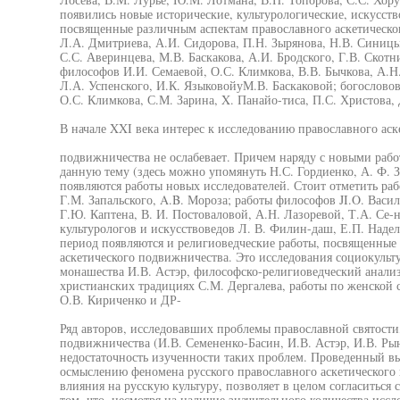
появились новые исторические, культурологические, искусств
посвященные различным аспектам православного аскетическо
Л.А. Дмитриева, А.И. Сидорова, П.Н. Зырянова, Н.В. Синицын
С.С. Аверинцева, М.В. Баскакова, А.И. Бродского, Г.В. Скотн
философов И.И. Семаевой, О.С. Климкова, В.В. Бычкова, А.Н.
Л.А. Успенского, И.К. ЯзыковойуМ.В. Баскаковой; богослово
О.С. Климкова, С.М. Зарина, X. Панайо-тиса, П.С. Христова,
В начале XXI века интерес к исследованию православного аск
подвижничества не ослабевает. Причем наряду с новыми раб
данную тему (здесь можно упомянуть Н.С. Гордиенко, А. Ф. З
появляются работы новых исследователей. Стоит отметить ра
Г.М. Запальского, A.B. Мороза; работы философов JI.O. Васил
Г.Ю. Каптена, В. И. Постоваловой, А.Н. Лазоревой, Т.А. Се-
культурологов и искусствоведов Л. В. Филин-даш, Е.П. Наделя
период появляются и религиоведческие работы, посвященные
аскетического подвижничества. Это исследования социокульт
монашества И.В. Астэр, философско-религиоведческий анализ
христианских традициях С.М. Дергалева, работы по женской с
О.В. Кириченко и ДР-
Ряд авторов, исследовавших проблемы православной святости
подвижничества (И.В. Семененко-Басин, И.В. Астэр, И.В. Ры
недостаточность изученности таких проблем. Проведенный в
осмыслению феномена русского православного аскетического 
влияния на русскую культуру, позволяет в целом согласиться 
том, что, несмотря на наличие значительного количества исс