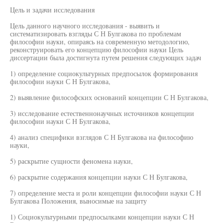
Цель и задачи исследования
Цель данного научного исследования - выявить и
систематизировать взгляды С Н Булгакова по проблемам
философии науки, опираясь на современную методологию,
реконструировать его концепцию философии науки Цель
диссертации была достигнута путем решения следующих задач
1) определение социокультурных предпосылок формирования
философии науки С Н Булгакова,
2) выявление философских оснований концепции С Н Булгакова,
3) исследование естественнонаучных источников концепции
философии науки С Н Булгакова,
4) анализ специфики взглядов С Н Булгакова на философию
науки,
5) раскрытие сущности феномена науки,
6) раскрытие содержания концепции науки С Н Булгакова,
7) определение места и роли концепции философии науки С Н
Булгакова Положения, выносимые на защиту
1) Социокультурными предпосылками концепции науки С Н