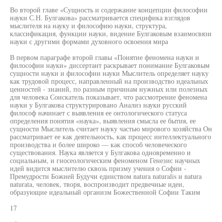
Во второй главе «Сущность и содержание концепции философии
науки С.Н. Булгакова» рассматривается специфика взглядов
мыслителя на науку и философию науки, структура,
классификация, функции науки, видение Булгаковым взаимосвязи
науки с другими формами духовного освоения мира
В первом параграфе второй главы «Понятие феномена науки и
философии науки» диссертант раскрывает понимание Булгаковым
сущности науки и философии науки Мыслитель определяет науку
как трудовой процесс, направленный на производство идеальных
ценностей - знаний, по разным причинам нужных или полезных
для человека Соискатель показывает, что рассмотрение феномена
науки у Булгакова структурировано Анализ науки русский
философ начинает с выявления ее онтологического статуса
определения понятия «наука», выявления смысла ее бытия, ее
сущности Мыслитель считает науку частью мирового хозяйства Он
рассматривает ее как деятельность, как процесс интеллектуального
производства и более широко — как способ человеческого
существования. Наука является у Булгакова одновременно и
социальным, и гносеологическим феноменом Генезис научных
идей видится мыслителю сквозь призму учения о Софии -
Премудрости Божией Будучи единством natura naturalis и natura
naturata, человек, творя, воспроизводит предвечные идеи,
образующие идеальный организм Божественной Софии Таким
17