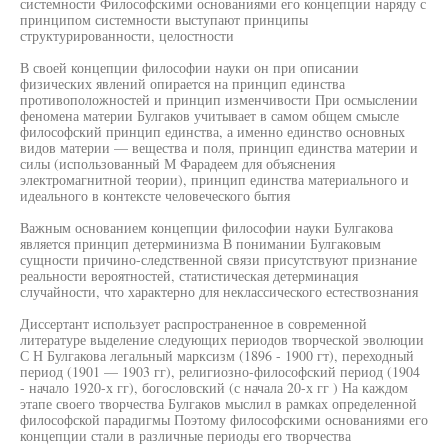
системности Философскими основаниями его концепции наряду с
принципом системности выступают принципы
структурированности, целостности
В своей концепции философии науки он при описании
физических явлений опирается на принцип единства
противоположностей и принцип изменчивости При осмыслении
феномена материи Булгаков учитывает в самом общем смысле
философский принцип единства, а именно единство основных
видов материи — вещества и поля, принцип единства материи и
силы (использованный М Фарадеем для объяснения
электромагнитной теории), принцип единства материального и
идеального в контексте человеческого бытия
Важным основанием концепции философии науки Булгакова
является принцип детерминизма В понимании Булгаковым
сущности причино-следственной связи присутствуют признание
реальности вероятностей, статистическая детерминация
случайности, что характерно для неклассического естествознания
Диссертант использует распространенное в современной
литературе выделение следующих периодов творческой эволюции
С Н Булгакова легальный марксизм (1896 - 1900 гт), переходный
период (1901 — 1903 гг), религиозно-философский период (1904
- начало 1920-х гг), богословский (с начала 20-х гг ) На каждом
этапе своего творчества Булгаков мыслил в рамках определенной
философской парадигмы Поэтому философскими основаниями его
концепции стали в различные периоды его творчества