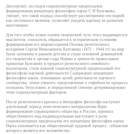
Диссертант, исследуя социокультурные предпосылки
формирования концепции философии науки С Н Булгакова,
считает, что такой подход способствует рассмотрению последней
как системного явления, позволяет увидеть картину ее развития
многомерно
Для того чтобы лучше понять творческий путь этого выдающегося
мыслителя, соискатель обращается к историческим условиям
формирования его мировоззрения Основы религиозного
воззрения Сергея Николаевича Булгакова (1871 - 1944 гт) на мир
были заложены в раннем детстве и стали основной доминантой
его творчества в зрелые годы Нормы и ценности православия,
привитые Булгакову в процессе религиозного семейного
воспитания, стали важной социокультурной предпосылкой его
философско-научной деятельности Содержание концепции
философии науки, понимание целей деятельности научного
сообщества, этики ученого, представление о софийности процесса
познания, безусловно, в определенной степени детерминировано
этим социокультурным фактором
После религиозного кризиса в биографии философа наступает
длительный период атеистического материализма Идеи
формирования справедливого общества в России, примата
общественного над индивидуальным выступают в роли
социокультурных предпосылок его концепции философии науки
Наука понимается как общественный трудовой процесс, субъектом
которого является все человечество