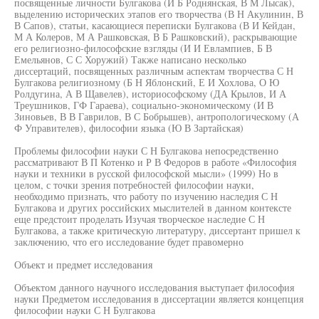
посвященные личности Булгакова (И Б Роднянская, В М Лысак),
выделению исторических этапов его творчества (В Н Акулинин, В
В Сапов), статьи, касающиеся переписки Булгакова (В И Кейдан,
М А Колеров, М А Рашковская, В Б Рашковский), раскрывающие
его религиозно-философские взгляды (И И Евлампиев, Б В
Емельянов, С С Хоружий) Также написано несколько
диссертаций, посвященных различным аспектам творчества С Н
Булгакова религиозному (Б Н Яблонский, Е И Хохлова, О Ю
Ролдугина, А В Щавелев), историософскому (ДА Крылов, И А
Треушников, ГФ Гараева), социально-экономическому (И В
Зиновьев, В В Гаврилов, В С Бобрышев), антропологическому (А
Ф Управителев), философии языка (Ю В Зартайская)
Проблемы философии науки С Н Булгакова непосредственно
рассматривают В П Котенко и Р В Федоров в работе «Философия
науки и техники в русской философской мысли» (1999) Но в
целом, с точки зрения потребностей философии науки,
необходимо признать, что работу по изучению наследия С Н
Булгакова и других российских мыслителей в данном контексте
еще предстоит проделать Изучая творческое наследие С Н
Булгакова, а также критическую литературу, диссертант пришел к
заключению, что его исследование будет правомерно
Объект и предмет исследования
Объектом данного научного исследования выступает философия
науки Предметом исследования в диссертации является концепция
философии науки С Н Булгакова