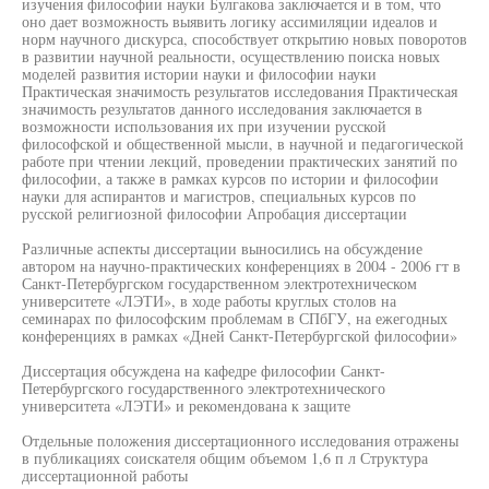
изучения философии науки Булгакова заключается и в том, что
оно дает возможность выявить логику ассимиляции идеалов и
норм научного дискурса, способствует открытию новых поворотов
в развитии научной реальности, осуществлению поиска новых
моделей развития истории науки и философии науки
Практическая значимость результатов исследования Практическая
значимость результатов данного исследования заключается в
возможности использования их при изучении русской
философской и общественной мысли, в научной и педагогической
работе при чтении лекций, проведении практических занятий по
философии, а также в рамках курсов по истории и философии
науки для аспирантов и магистров, специальных курсов по
русской религиозной философии Апробация диссертации
Различные аспекты диссертации выносились на обсуждение
автором на научно-практических конференциях в 2004 - 2006 гт в
Санкт-Петербургском государственном электротехническом
университете «ЛЭТИ», в ходе работы круглых столов на
семинарах по философским проблемам в СПбГУ, на ежегодных
конференциях в рамках «Дней Санкт-Петербургской философии»
Диссертация обсуждена на кафедре философии Санкт-
Петербургского государственного электротехнического
университета «ЛЭТИ» и рекомендована к защите
Отдельные положения диссертационного исследования отражены
в публикациях соискателя общим объемом 1,6 п л Структура
диссертационной работы