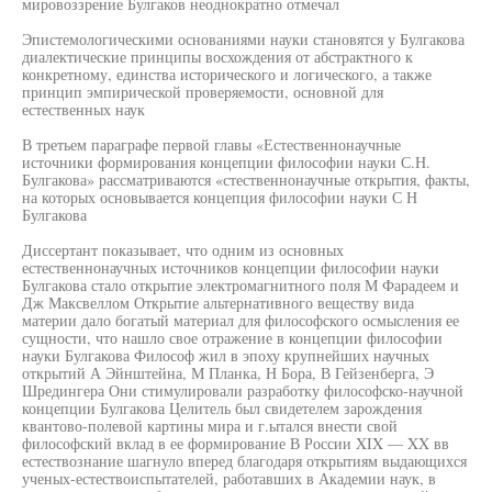
мировоззрение Булгаков неоднократно отмечал
Эпистемологическими основаниями науки становятся у Булгакова
диалектические принципы восхождения от абстрактного к
конкретному, единства исторического и логического, а также
принцип эмпирической проверяемости, основной для
естественных наук
В третьем параграфе первой главы «Естественнонаучные
источники формирования концепции философии науки С.Н.
Булгакова» рассматриваются «стественнонаучные открытия, факты,
на которых основывается концепция философии науки С Н
Булгакова
Диссертант показывает, что одним из основных
естественнонаучных источников концепции философии науки
Булгакова стало открытие электромагнитного поля М Фарадеем и
Дж Максвеллом Открытие альтернативного веществу вида
материи дало богатый материал для философского осмысления ее
сущности, что нашло свое отражение в концепции философии
науки Булгакова Философ жил в эпоху крупнейших научных
открытий А Эйнштейна, М Планка, Н Бора, В Гейзенберга, Э
Шредингера Они стимулировали разработку философско-научной
концепции Булгакова Целитель был свидетелем зарождения
квантово-полевой картины мира и г.ытался внести свой
философский вклад в ее формирование В России XIX — XX вв
естествознание шагнуло вперед благодаря открытиям выдающихся
ученых-естествоиспытателей, работавших в Академии наук, в