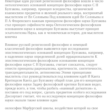
Некоторые идеи русской религиозной философии вошли в число
онтологических оснований концепции философии науки С Н
Булгакова, например, принцип всеединства, органической
взаимосвязи предметов и явлений реального мира, воспринятый
мыслителем от Вл Соловьева Под влиянием идей Вл Соловьева и
П А Флоренского важным принципом философии науки Булгакова
стал принцип софийности мира Онтологическим философским
основанием науки в концепции Булгакова выступает принцип
эсхатологизма Наука, как и человеческая история, для мыслителя
конечна
Влияние русской религиозной философии и немецкой
классической философии выявляется при исследовании
эпистемологических оснований концепции Булгакова, например,
в наделении науки определенной долей иррациональности К
эпистемологическим философским основаниям концепции
философии науки С Н Булгакова, считает соискатель, следует
отнести принципы рационализма, критичности, синтетичности,
трансценденталыюсти, антиномизма Этими принципами
мыслитель стал руководствоваться под влиянием идей И Канта
Критицизм Канта дал Булгакову общий план для его концепции
философии науки Задачу философской критики Булгаков видел,
прежде всего, в том, чтобы разбить «наивный догматизм» и,
поставив его под вопрос, сделать предметом особого исследования
Диссертант считает, что на исследуемую концепцию философии
науки оказали также влияние идеи
оилософии Марбургской школы, воздействие которой на свое