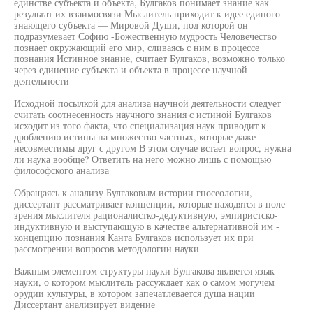
единстве субъекта и объекта, Булгаков понимает знание как
результат их взаимосвязи Мыслитель приходит к идее единого
знающего субъекта — Мировой Души, под которой он
подразумевает Софию -Божественную мудрость Человечество
познает окружающий его мир, сливаясь с ним в процессе
познания Истинное знание, считает Булгаков, возможно только
через единение субъекта и объекта в процессе научной
деятельности
Исходной посылкой для анализа научной деятельности следует
считать соотнесенность научного знания с истиной Булгаков
исходит из того факта, что специализация наук приводит к
дроблению истины на множество частных, которые даже
несовместимы друг с другом В этом случае встает вопрос, нужна
ли наука вообще? Ответить на него можно лишь с помощью
философского анализа
Обращаясь к анализу Булгаковым истории гносеологии,
диссертант рассматривает концепции, которые находятся в поле
зрения мыслителя рационалистко-дедуктивную, эмпиристско-
индуктивную и выступающую в качестве альтернативной им -
концепцию познания Канта Булгаков использует их при
рассмотрении вопросов методологии науки
Важным элементом структуры науки Булгакова является язык
науки, о котором мыслитель рассуждает как о самом могучем
орудии культуры, в котором запечатлевается душа нации
Диссертант анализирует видение