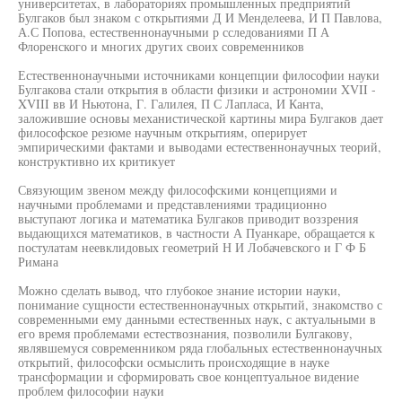
университетах, в лабораториях промышленных предприятий
Булгаков был знаком с открытиями Д И Менделеева, И П Павлова,
А.С Попова, естественнонаучными р сследованиями П А
Флоренского и многих других своих современников
Естественнонаучными источниками концепции философии науки
Булгакова стали открытия в области физики и астрономии XVII -
XVIII вв И Ньютона, Г. Галилея, П С Лапласа, И Канта,
заложившие основы механистической картины мира Булгаков дает
философское резюме научным открытиям, оперирует
эмпирическими фактами и выводами естественнонаучных теорий,
конструктивно их критикует
Связующим звеном между философскими концепциями и
научными проблемами и представлениями традиционно
выступают логика и математика Булгаков приводит воззрения
выдающихся математиков, в частности А Пуанкаре, обращается к
постулатам неевклидовых геометрий Н И Лобачевского и Г Ф Б
Римана
Можно сделать вывод, что глубокое знание истории науки,
понимание сущности естественнонаучных открытий, знакомство с
современными ему данными естественных наук, с актуальными в
его время проблемами естествознания, позволили Булгакову,
являвшемуся современником ряда глобальных естественнонаучных
открытий, философски осмыслить происходящие в науке
трансформации и сформировать свое концептуальное видение
проблем философии науки