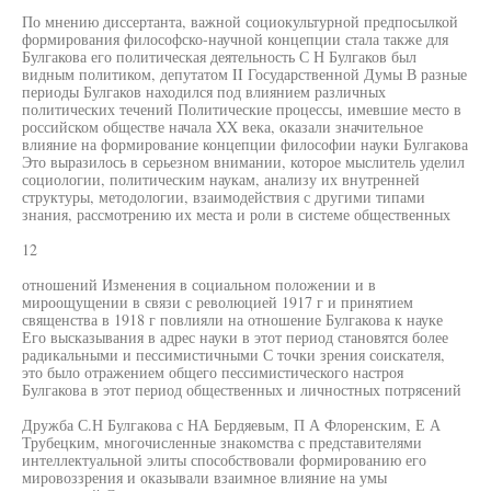
По мнению диссертанта, важной социокультурной предпосылкой
формирования философско-научной концепции стала также для
Булгакова его политическая деятельность С Н Булгаков был
видным политиком, депутатом II Государственной Думы В разные
периоды Булгаков находился под влиянием различных
политических течений Политические процессы, имевшие место в
российском обществе начала XX века, оказали значительное
влияние на формирование концепции философии науки Булгакова
Это выразилось в серьезном внимании, которое мыслитель уделил
социологии, политическим наукам, анализу их внутренней
структуры, методологии, взаимодействия с другими типами
знания, рассмотрению их места и роли в системе общественных
12
отношений Изменения в социальном положении и в
мироощущении в связи с революцией 1917 г и принятием
священства в 1918 г повлияли на отношение Булгакова к науке
Его высказывания в адрес науки в этот период становятся более
радикальными и пессимистичными С точки зрения соискателя,
это было отражением общего пессимистического настроя
Булгакова в этот период общественных и личностных потрясений
Дружба С.Н Булгакова с НА Бердяевым, П А Флоренским, Е А
Трубецким, многочисленные знакомства с представителями
интеллектуальной элиты способствовали формированию его
мировоззрения и оказывали взаимное влияние на умы