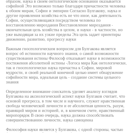
образом, наука в своем онтологическом основании оказывается
софийной Это возможно только благодаря причастности человека
к обоим мирам, Софии и эмпирии Согласно Булгакову, наука и
другие проявления хозяйства есть не что иное, как деятельность
Софии, осуществляющаяся посредством человека по
восстановлению мироздания Восстановление мироздания -
окончательная цель хозяйства в целом, и науки - в частности, но
уже выходящая за их узкие пределы Эта цель задает ориентиры
движению, развитию, прогрессу науки
Важным гносеологическим вопросом для Булгакова является
вопрос об истинности научного знания, о самой возможности
существования истины Философ отказывает науке в возможности
постижения абсолютной истины -Логоса мира Как онтологически,
так и гносеологически наука причастна к Софии, мировой
мудрости, и своей реальной конечной целью имеет обнаружение
софийности мира, идеальная цель - создание системы цельного
знания
Определенное внимание соискатель уделяет анализу взглядов
Булгакова на аксиологический аспект науки Булгаков считает, что
основой прогресса, в том числе и научного, служит нравственная
свобода человеческой личности и ее абсолютная ценность, разум,
правящий миром и историей, и, в конечном счете, нравственный
миропорядок В свою очередь, наука должна способствовать
совершенствованию личности, наука самоценна
Философия науки является у Булгакова, с одной стороны, частью