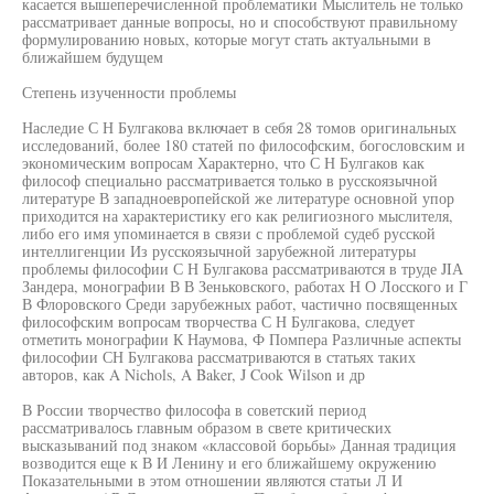
касается вышеперечисленной проблематики Мыслитель не только
рассматривает данные вопросы, но и способствуют правильному
формулированию новых, которые могут стать актуальными в
ближайшем будущем
Степень изученности проблемы
Наследие С Н Булгакова включает в себя 28 томов оригинальных
исследований, более 180 статей по философским, богословским и
экономическим вопросам Характерно, что С Н Булгаков как
философ специально рассматривается только в русскоязычной
литературе В западноевропейской же литературе основной упор
приходится на характеристику его как религиозного мыслителя,
либо его имя упоминается в связи с проблемой судеб русской
интеллигенции Из русскоязычной зарубежной литературы
проблемы философии С Н Булгакова рассматриваются в труде JIА
Зандера, монографии В В Зеньковского, работах Н О Лосского и Г
В Флоровского Среди зарубежных работ, частично посвященных
философским вопросам творчества С Н Булгакова, следует
отметить монографии К Наумова, Ф Помпера Различные аспекты
философии СН Булгакова рассматриваются в статьях таких
авторов, как A Nichols, A Baker, J Cook Wilson и др
В России творчество философа в советский период
рассматривалось главным образом в свете критических
высказываний под знаком «классовой борьбы» Данная традиция
возводится еще к В И Ленину и его ближайшему окружению
Показательными в этом отношении являются статьи Л И