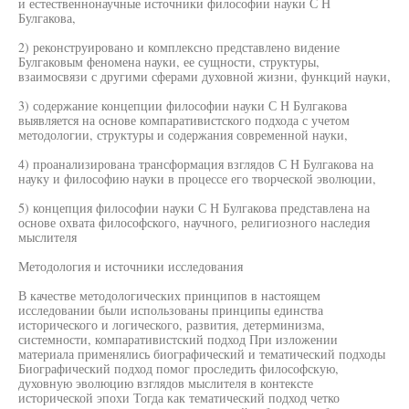
и естественнонаучные источники философии науки С Н
Булгакова,
2) реконструировано и комплексно представлено видение
Булгаковым феномена науки, ее сущности, структуры,
взаимосвязи с другими сферами духовной жизни, функций науки,
3) содержание концепции философии науки С Н Булгакова
выявляется на основе компаративистского подхода с учетом
методологии, структуры и содержания современной науки,
4) проанализирована трансформация взглядов С Н Булгакова на
науку и философию науки в процессе его творческой эволюции,
5) концепция философии науки С Н Булгакова представлена на
основе охвата философского, научного, религиозного наследия
мыслителя
Методология и источники исследования
В качестве методологических принципов в настоящем
исследовании были использованы принципы единства
исторического и логического, развития, детерминизма,
системности, компаративистский подход При изложении
материала применялись биографический и тематический подходы
Биографический подход помог проследить философскую,
духовную эволюцию взглядов мыслителя в контексте
исторической эпохи Тогда как тематический подход четко