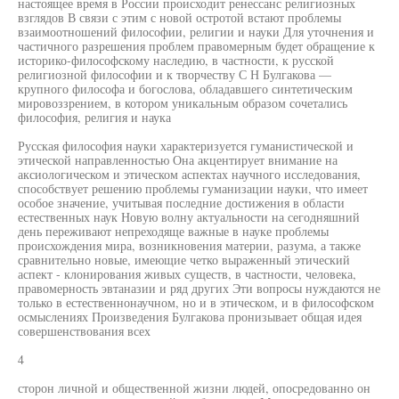
настоящее время в России происходит ренессанс религиозных
взглядов В связи с этим с новой остротой встают проблемы
взаимоотношений философии, религии и науки Для уточнения и
частичного разрешения проблем правомерным будет обращение к
историко-философскому наследию, в частности, к русской
религиозной философии и к творчеству С Н Булгакова —
крупного философа и богослова, обладавшего синтетическим
мировоззрением, в котором уникальным образом сочетались
философия, религия и наука
Русская философия науки характеризуется гуманистической и
этической направленностью Она акцентирует внимание на
аксиологическом и этическом аспектах научного исследования,
способствует решению проблемы гуманизации науки, что имеет
особое значение, учитывая последние достижения в области
естественных наук Новую волну актуальности на сегодняшний
день переживают непреходяще важные в науке проблемы
происхождения мира, возникновения материи, разума, а также
сравнительно новые, имеющие четко выраженный этический
аспект - клонирования живых существ, в частности, человека,
правомерность эвтаназии и ряд других Эти вопросы нуждаются не
только в естественнонаучном, но и в этическом, и в философском
осмыслениях Произведения Булгакова пронизывает общая идея
совершенствования всех
4
сторон личной и общественной жизни людей, опосредованно он