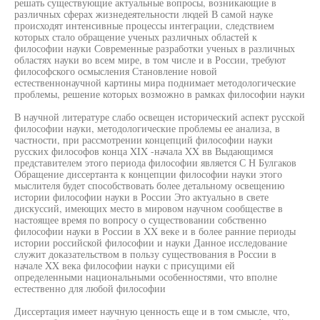
решать существующие актуальные вопросы, возникающие в
различных сферах жизнедеятельности людей В самой науке
происходят интенсивные процессы интеграции, следствием
которых стало обращение ученых различных областей к
философии науки Современные разработки ученых в различных
областях науки во всем мире, в том числе и в России, требуют
философского осмысления Становление новой
естественнонаучной картины мира поднимает методологические
проблемы, решение которых возможно в рамках философии науки
В научной литературе слабо освещен исторический аспект русской
философии науки, методологические проблемы ее анализа, в
частности, при рассмотрении концепций философии науки
русских философов конца XIX -начала XX вв Выдающимся
представителем этого периода философии является С Н Булгаков
Обращение диссертанта к концепции философии науки этого
мыслителя будет способствовать более детальному освещению
истории философии науки в России Это актуально в свете
дискуссий, имеющих место в мировом научном сообществе в
настоящее время по вопросу о существовании собственно
философии науки в России в XX веке и в более ранние периоды
истории российской философии и науки Данное исследование
служит доказательством в пользу существования в России в
начале XX века философии науки с присущими ей
определенными национальными особенностями, что вполне
естественно для любой философии
Диссертация имеет научную ценность еще и в том смысле, что,