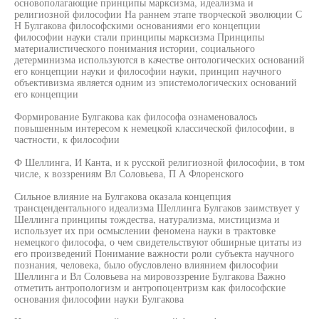
основополагающие принципы марксизма, идеализма и
религиозной философии На раннем этапе творческой эволюции С
Н Булгакова философскими основаниями его концепции
философии науки стали принципы марксизма Принципы
материалистического понимания истории, социального
детерминизма используются в качестве онтологических оснований
его концепции науки и философии науки, принцип научного
объективизма является одним из эпистемологических оснований
его концепции
Формирование Булгакова как философа ознаменовалось
повышенным интересом к немецкой классической философии, в
частности, к философии
Ф Шеллинга, И Канта, и к русской религиозной философии, в том
числе, к воззрениям Вл Соловьева, П А Флоренского
Сильное влияние на Булгакова оказала концепция
трансцендентального идеализма Шеллинга Булгаков заимствует у
Шеллинга принципы тождества, натурализма, мистицизма и
использует их при осмыслении феномена науки в трактовке
немецкого философа, о чем свидетельствуют обширные цитаты из
его произведений Понимание важности роли субъекта научного
познания, человека, было обусловлено влиянием философии
Шеллинга и Вл Соловьева на мировоззрение Булгакова Важно
отметить антропологизм и антропоцентризм как философские
основания философии науки Булгакова