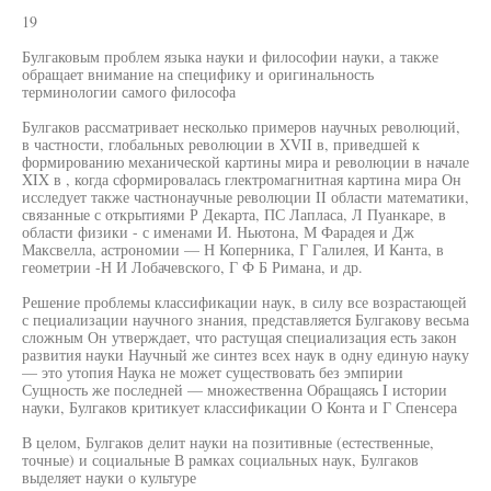
19
Булгаковым проблем языка науки и философии науки, а также
обращает внимание на специфику и оригинальность
терминологии самого философа
Булгаков рассматривает несколько примеров научных революций,
в частности, глобальных революции в XVII в, приведшей к
формированию механической картины мира и революции в начале
XIX в , когда сформировалась глектромагнитная картина мира Он
исследует также частнонаучные революции II области математики,
связанные с открытиями Р Декарта, ПС Лапласа, Л Пуанкаре, в
области физики - с именами И. Ньютона, М Фарадея и Дж
Максвелла, астрономии — Н Коперника, Г Галилея, И Канта, в
геометрии -Н И Лобачевского, Г Ф Б Римана, и др.
Решение проблемы классификации наук, в силу все возрастающей
с пециализации научного знания, представляется Булгакову весьма
сложным Он утверждает, что растущая специализация есть закон
развития науки Научный же синтез всех наук в одну единую науку
— это утопия Наука не может существовать без эмпирии
Сущность же последней — множественна Обращаясь I истории
науки, Булгаков критикует классификации О Конта и Г Спенсера
В целом, Булгаков делит науки на позитивные (естественные,
точные) и социальные В рамках социальных наук, Булгаков
выделяет науки о культуре