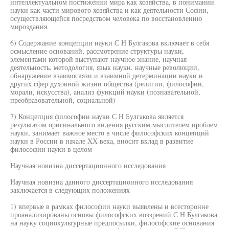
интеллектуальном постижении мира как хозяйства, в понимании
науки как части мирового хозяйства и как деятельности Софии,
осуществляющейся посредством человека по восстановлению
мироздания
6) Содержание концепции науки С Н Булгакова включает в себя
осмысление оснований, рассмотрение структуры науки,
элементами которой выступают научное знание, научная
деятельность, методология, язык науки, научные революции,
обнаружение взаимосвязи и взаимной детерминации науки и
других сфер духовной жизни общества (религии, философии,
морали, искусства), анализ функций науки (познавательной,
преобразовательной, социальной)
7) Концепция философии науки С Н Булгакова является
результатом оригинального видения русским мыслителем проблем
науки, занимает важное место в числе философских концепций
науки в России в начале XX века, вносит вклад в развитие
философии науки в целом
Научная новизна диссертационного исследования
Научная новизна данного диссертационного исследования
заключается в следующих положениях
1) впервые в рамках философии науки выявлены и всесторонне
проанализированы основы философских воззрений С Н Булгакова
на науку социокультурные предпосылки, философские основания