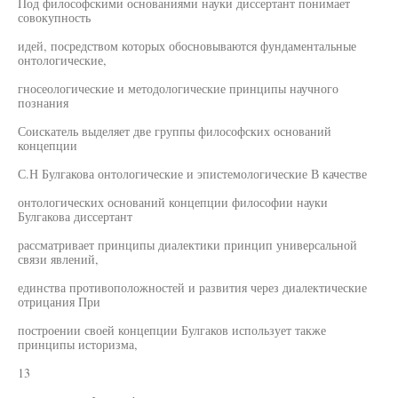
Под философскими основаниями науки диссертант понимает
совокупность
идей, посредством которых обосновываются фундаментальные
онтологические,
гносеологические и методологические принципы научного
познания
Соискатель выделяет две группы философских оснований
концепции
С.Н Булгакова онтологические и эпистемологические В качестве
онтологических оснований концепции философии науки
Булгакова диссертант
рассматривает принципы диалектики принцип универсальной
связи явлений,
единства противоположностей и развития через диалектические
отрицания При
построении своей концепции Булгаков использует также
принципы историзма,
13