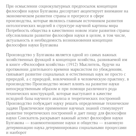
При осмыслении социокультурных предпосылок концепции
философии науки Булгакова диссертант акцентирует внимание на
экономическом развитии страны и прогрессе в сфере
производства, которые являлись главным источником развития
онтологических моделей в структуре научной картины мира
Потребность общества в качественно новом этапе развития страны
обусловливали развитие философии науки в целом, в том числе,
актуальность и необходимость возникновения концепции
философии науки Булгакова
Производство у Булгакова является одной из самых важных
хозяйственных функций в концепции хозяйства, развиваемой им
в книге «Философия хозяйства» (1912) Мыслитель, будучи на
протяжении длительного времени марксистом по убеждениям,
связывает развитие социальных и естественных наук не просто с
природой, а с природой, вовлеченной в человеческую практику, в
производство Производство может влиять на развитие науки
непосредственным образом и при помощи различного рода
технических конструкций, которые выступают в качестве
исходной базы научного анализа и теоретических построений
Производство побуждает науку решать определенные технические
задачи Практическое применение научных знаний стимулирует
развитие теоретических построений и дает пищу для философии
науки Соискатель раскрывает важный аспект философии науки
Булгакова — взаимоотношение науки и общества — взаимную
детерминацию наука детерминирована социальными процессами
и наоборот