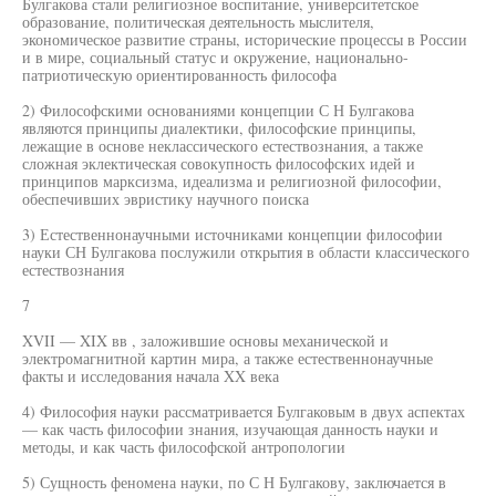
Булгакова стали религиозное воспитание, университетское
образование, политическая деятельность мыслителя,
экономическое развитие страны, исторические процессы в России
и в мире, социальный статус и окружение, национально-
патриотическую ориентированность философа
2) Философскими основаниями концепции С Н Булгакова
являются принципы диалектики, философские принципы,
лежащие в основе неклассического естествознания, а также
сложная эклектическая совокупность философских идей и
принципов марксизма, идеализма и религиозной философии,
обеспечивших эвристику научного поиска
3) Естественнонаучными источниками концепции философии
науки СН Булгакова послужили открытия в области классического
естествознания
7
XVII — XIX вв , заложившие основы механической и
электромагнитной картин мира, а также естественнонаучные
факты и исследования начала XX века
4) Философия науки рассматривается Булгаковым в двух аспектах
— как часть философии знания, изучающая данность науки и
методы, и как часть философской антропологии
5) Сущность феномена науки, по С Н Булгакову, заключается в