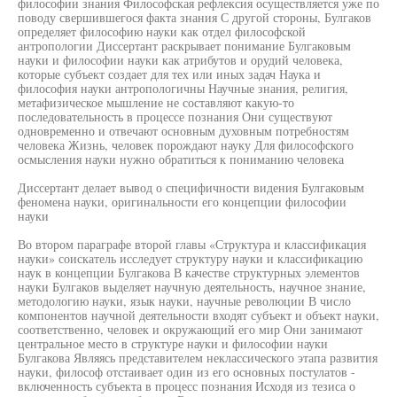
философии знания Философская рефлексия осуществляется уже по
поводу свершившегося факта знания С другой стороны, Булгаков
определяет философию науки как отдел философской
антропологии Диссертант раскрывает понимание Булгаковым
науки и философии науки как атрибутов и орудий человека,
которые субъект создает для тех или иных задач Наука и
философия науки антропологичны Научные знания, религия,
метафизическое мышление не составляют какую-то
последовательность в процессе познания Они существуют
одновременно и отвечают основным духовным потребностям
человека Жизнь, человек порождают науку Для философского
осмысления науки нужно обратиться к пониманию человека
Диссертант делает вывод о специфичности видения Булгаковым
феномена науки, оригинальности его концепции философии
науки
Во втором параграфе второй главы «Структура и классификация
науки» соискатель исследует структуру науки и классификацию
наук в концепции Булгакова В качестве структурных элементов
науки Булгаков выделяет научную деятельность, научное знание,
методологию науки, язык науки, научные революции В число
компонентов научной деятельности входят субъект и объект науки,
соответственно, человек и окружающий его мир Они занимают
центральное место в структуре науки и философии науки
Булгакова Являясь представителем неклассического этапа развития
науки, философ отстаивает один из его основных постулатов -
включенность субъекта в процесс познания Исходя из тезиса о