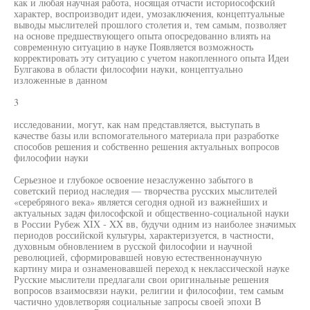
как и любая научная работа, носящая отчасти историософский
характер, воспроизводит идеи, умозаключения, концептуальные
выводы мыслителей прошлого столетия и, тем самым, позволяет
на основе предшествующего опыта опосредованно влиять на
современную ситуацию в науке Появляется возможность
корректировать эту ситуацию с учетом накопленного опыта Идеи
Булгакова в области философии науки, концептуально
изложенные в данном
3
исследовании, могут, как нам представляется, выступать в
качестве базы или вспомогательного материала при разработке
способов решения и собственно решения актуальных вопросов
философии науки
Серьезное и глубокое освоение незаслуженно забытого в
советский период наследия — творчества русских мыслителей
«серебряного века» является сегодня одной из важнейших и
актуальных задач философской и общественно-социальной науки
в России Рубеж XIX - XX вв, будучи одним из наиболее значимых
периодов российской культуры, характеризуется, в частности,
духовным обновлением в русской философии и научной
революцией, сформировавшей новую естественнонаучную
картину мира и ознаменовавшей переход к неклассической науке
Русские мыслители предлагали свои оригинальные решения
вопросов взаимосвязи науки, религии и философии, тем самым
частично удовлетворяя социальные запросы своей эпохи В