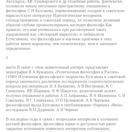
Аксельрод, AB Луначарского и др Подобные работы, фактически,
положили начало негативно-пристрастному отношению к
философии С Н Булгакова, перекочевавшему позднее в советскую
марксистскую литературу Идеологические воззрения,
господствовавшие в советский период, не позволили должным
образом глубоко проанализировать наследие философа Как
правило, его имя упоминалось при рассмотрении таких
направлений как «легальный марксизм» и либерализм
Естественно, что философские и научные проблемы в этих
работах менее выражены, чем политические, хотя и занимают
определенное
5
место В связи с этим значительный интерес представляет
монография В А Кувакина «Религиозная философия в России»
(1980) Изучением философского творчества Булгакова в советский
период занимались различные исследователи социополитические
вопросы рассматривали Н А Балашова, А В Востриков, К С
Синютина, JIВ Шариков, К Ф Шацилло, религиозный аспект
получил отражение в работах А П Забранюка, В А Малинина, С Н
Савельева, Н С Семеккина, О П Целиковой, А Б Черткова,
философский вклад Булгакова в опубликование сборника «Вехи»
исследовали В Н Дуденков, А И Черных
В последние годы в связи с возросшим интересом к изучению
русской философии, философии науки и доступностью ранее
закрытых источников появились интересные публикации,