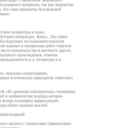
изуального материала, так как творчество
, что сами принципы булгаковской
зацию.
ствия литературы и кино,
История литературы. Кино». Это самое
 Последующие исследования показали
олее важных и интересных работ отметим
 место киноискусства в контексте других
зуального произведения, отмечая
ринадлежность и к литературе и к
но» показано непреходящее,
вания эстетических принципов советского
вой «Из дневника кинокритика» посвящена
ий и особенностям подхода авторов-
й автора посвящена экранизациям
ь ряд общих важных мыслей,
произведений.
ного анализа с элементами сравнительно-
ерменевтики.