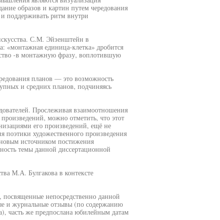
дание образов и картин путем чередования
ь и поддерживать ритм внутри
скусства. С.М. Эйзенштейн в
а: «монтажная единица-клетка» дробится
нство -в монтажную фразу, воплотившую
ередования планов — это возможность
упных и средних планов, подчиняясь
едователей. Прослеживая взаимоотношения
 произведений, можно отметить, что этот
анизациями его произведений, ещё не
ия поэтики художественного произведения
я новым источником постижения
ьность темы данной диссертационной
ва М.А. Булгакова в контексте
, посвященные непосредственно данной
ные и журнальные отзывы (по содержанию
), часть же предпослана юбилейным датам