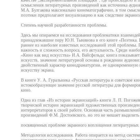
осмысления литературных произведений как источника аудиов
М.А. Булгакова максимально кинематографично, в том смысле
поэтики предполагают визуализацию и как следствие экрани
Степень научной разработанности проблемы.
Здесь мы опираемся на исследования проблематики взаимодей
принадлежавшие перу Ю.Н. Тынянова в его книге «Поэтика. 
раннее из наиболее известных исследований этой проблемы.
важность и сложность вопроса, его актуальность. Среди наиб
«Кино как вид искусства» И.А. Вайсфельда; книга показывает
искусств, значение литературной основы в рождении аудиови
двойственный характер кинодраматургии, ее одновременную п
искусству экрана.
В книге У. А. Гуральника «Русская литература и советское ки
истокообразующее значение русской литературы для формиро
кино.
Одна из глав «Из истории экранизаций» книги Л. П. Погоже
творческой истории экранизаций художественных произведен
интерпретаторов к своей работе. Основная часть размышлени
произведений Ф.М. Достоевского, но это не мешает выделит
посвященных проблеме экранного воплощения литературных 
Методология исследования. Работа опирается на метод систем
сопоставительного анализа, феноменологического метода и г