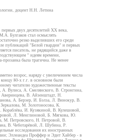
ологии, доцент Н.Н. Летина
 первых двух десятилетий XX века,
М.А. Булгаков стал осмыслять
статочно резко выделивших его среди
ле публикаций "Белой гвардии" и первых
ляется писатель, не рядящийся даже в
сподствующим " идеям времени,
-прозаика была трагична. Не менее
заметно возрос, наряду с увеличением числа
концу 80-х г.г. в основном были
енному читателю художественные тексты
 А. Вулиса, А. Смелянского, В. Стронгина,
. Аверинцева, В. Айзенштадт, Н.
нова, А. Берзер, И. Бэлза, Л. Винокур, В.
Зеркалова, М. Золотоносова, К.
. Кораблёва, И. Кузякиной, В. Кулешовой,
яровой, Л. Менглиновой, Б. Мягкова, Ю.
, М. Петровского, Н. Петровой, В.
ана, В. Чеботарёвой, Л. Шубина, Р.
дельные исследования их иностранных
лии; Эллеандеа Проффер и Эдит Хайбер - в
андии, Ральфа Шредера, Волькера Левина в