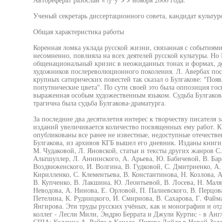
Ученый секретарь диссертационного совета, кандидат культур
Общая характеристика работы
Коренная ломка уклада русской жизни, связанная с событиями
несомненно, повлияла на всех деятелей русской культуры. Но 
общенациональный кризис в неожиданных тонах и формах, до
художников послереволюционного поколения. Л. Авербах пос
крупных сатирических повестей так сказал о Булгакове: "Появ
попутнические цвета". По сути своей это была оппозиция го
выраженная особым художественным языком. Судьба Булгакова
трагична была судьба Булгакова-драматурга.
За последние два десятилетия интерес к творчеству писателя 
изданий увеличивается количество посвященных ему работ. К 
опубликованы все ранее не известные, недоступные отечеств
Булгакова, из архивов КГБ вышел его дневник. Изданы книги,
М. Чудаковой, Л. Яновской, статьи и тексты других жанров С
Альтшуллер, Л. Аннинского, А. Арьева, Ю. Бабичевой, В. Бара
Воздвиженского, И. Волгина, В. Гудковой, С. Дмитриенко, А. 
Кирилленко, С. Клементьева, В. Константинова, Н. Козлова, А
В. Купченко, В. Лакшина, Ю. Леонтьевой, В. Лосева, Н. Мал
Неводова, А. Нинова, Е. Орловой, П. Палиевского, В. Перцова
Петелина, К. Рудницкого, И. Смирнова, В. Сахарова, Г. Файм
Янгирова. Эти труды русских учёных, как и монографии и от
коллег - Лесли Милн, Эндрю Беррата и Джули Куртис - в Анг
США; Коллина А. Райта в Канаде, Питера Дойля в Новой Зел