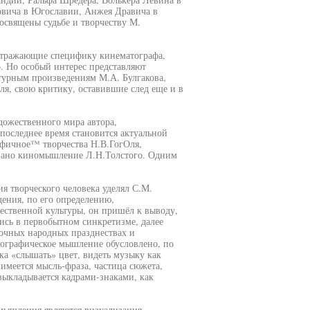
овича в Югославии, Анжея Дравича в
священы судьбе и творчеству М.
 отражающие специфику кинематографа,
. Но особый интерес представляют
турным произведениям М.А. Булгакова,
ля, свою критику, оставившие след еще и в
дожественного мира автора,
последнее время становится актуальной
афичное™ творчества Н.В.ГогОля,
овано киномышление Л.Н.Толстого. Одним
творческого человека уделял С.М.
дения, по его определению,
ественной культуры, он пришёл к выводу,
ись в первобытном синкретизме, далее
сочных народных празднествах и
тографическое мышление обусловлено, по
а «слышать» цвет, видеть музыку как
 имеется мысль-фраза, частица сюжета,
 выкладывается кадрами-знаками, как
мышления являются визуализация