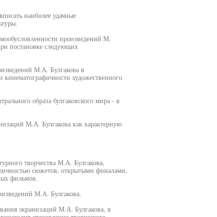
писать наиболее удачные
ьтуры.
аимообусловленности произведений М.
 при постановке следующих
оизведений М.А. Булгакова в
ки кинематографичности художественного
рального образа булгаковского мира - в
низаций М.А. Булгакова как характерную
урного творчества М.А. Булгакова,
личностью сюжетов, открытыми финалами,
ных фильмов.
изведений М.А. Булгакова.
вания экранизаций М.А. Булгакова, в
происходит становление творческого