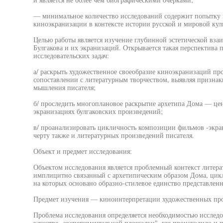
— минимальное количество исследований содержит попытку в
киноэкранизации в контексте истории русской и мировой кул
Целью работы является изучение глубинной эстетической вз
Булгакова и их экранизаций. Открывается такая перспектива
исследовательских задач:
а/ раскрыть художественное своеобразие киноэкранизаций пр
сопоставлении с литературным творчеством, выявляя призна
мышления писателя;
б/ проследить многоплановое раскрытие архетипа Дома — цент
экранизациях булгаковских произведений;
в/ проанализировать цикличность композиции фильмов -экра
черту также и литературных произведений писателя.
Объект и предмет исследования:
Объектом исследования является проблемный контекст литерат
имплицитно связанный с архетипическим образом Дома, цик
на которых основано образно-стилевое единство представлен
Предмет изучения — киноинтерпретации художественных про
Проблема исследования определяется необходимостью исследо
качестве „экспериментальной площадки", где происходило и 