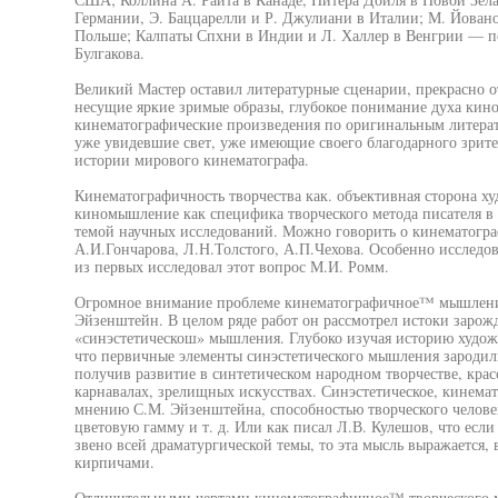
Германии, Э. Баццарелли и Р. Джулиани в Италии; М. Йован
Польше; Калпаты Спхни в Индии и Л. Халлер в Венгрии — по
Булгакова.
Великий Мастер оставил литературные сценарии, прекрасно
несущие яркие зримые образы, глубокое понимание духа кино
кинематографические произведения по оригинальным литера
уже увидевшие свет, уже имеющие своего благодарного зрите
истории мирового кинематографа.
Кинематографичность творчества как. объективная сторона ху
киномышление как специфика творческого метода писателя в 
темой научных исследований. Можно говорить о кинематогр
А.И.Гончарова, Л.Н.Толстого, А.П.Чехова. Особенно исслед
из первых исследовал этот вопрос М.И. Ромм.
Огромное внимание проблеме кинематографичное™ мышления 
Эйзенштейн. В целом ряде работ он рассмотрел истоки зарож
«синэстетическош» мышления. Глубоко изучая историю худож
что первичные элементы синэстетического мышления зародил
получив развитие в синтетическом народном творчестве, кра
карнавалах, зрелищных искусствах. Синэстетическое, кинема
мнению С.М. Эйзенштейна, способностью творческого человек
цветовую гамму и т. д. Или как писал Л.В. Кулешов, что если
звено всей драматургической темы, то эта мысль выражается,
кирпичами.
Отличительными чертами кинематографичное™ творческого 