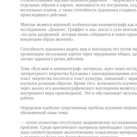
отдельных образов и картин, монтажность их построения, соз
визуальных планов, а также способность художника создават
происходящего действия.
Монтаж является коренной особенностью кинематографа как и
исследовании «Диккенс, Гриффит и мы» писал о сути монтаж
«на цепь раздвоений, которые вновь собираются в новое еди
концепцию образа явлений».
Способность художника видеть мир и воплощать его путем ч
организации визуальных картин через чередование общих, кр
логике заданного ритма действия.
Тема «Булгаков и кинематограф» интересна, ждет своих иссл
литературного творчества Булгакова с киноэкранизациями его
пласт творчества писателя и пласт культуры, связанный с экр
изучался должным образом. Кроме того, возможность изучен
через анализ его кинематографического воплощения являетс
внутреннего мира произведений. Это и обуславливает актуал
работы.
Определим наиболее существенные пробелы изучения творчест
обозначенной нами темы:
— почти полностью отсутствуют академические исследования
проблеме. Среди критического материала преобладают газет
мало соответствующие аналитическому осмыслению материала
и является не более чем биографическими очерками;