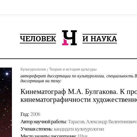
Культурология
Теория и история культуры
автореферат диссертации по культурологии, специальность 
диссертация на тему:
Кинематограф М.А. Булгакова. К пр
кинематографичности художественн
Год:
2006
Автор научной работы:
Тарасов, Александр Валентинович
Ученая cтепень:
кандидата культурологии
Место защиты диссертации:
Шуя