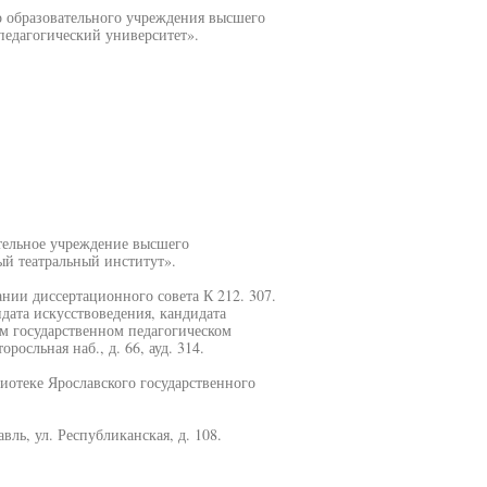
о образовательного учреждения высшего
едагогический университет».
тельное учреждение высшего
ый театральный институт».
дании диссертационного совета К 212. 307.
дата искусствоведения, кандидата
м государственном педагогическом
росльная наб., д. 66, ауд. 314.
иотеке Ярославского государственного
вль, ул. Республиканская, д. 108.