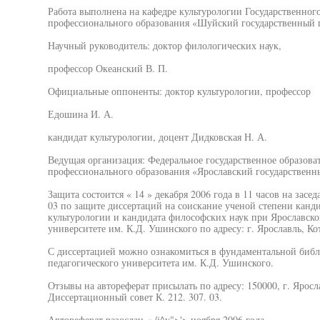
Работа выполнена на кафедре культурологии Государственног
профессионального образования «Шуйский государственный п
Научный руководитель: доктор филологических наук,
профессор Океанский В. П.
Официальные оппоненты: доктор культурологии, профессор
Едошина И. А.
кандидат культурологии, доцент Дидковская Н. А.
Ведущая организация: Федеральное государственное образова
профессионального образования «Ярославский государственн
Защита состоится « 14 » декабря 2006 года в 11 часов на засе
03 по защите диссертаций на соискание ученой степени канди
культурологии и кандидата философских наук при Ярославско
университете им. К.Д. Ушинского по адресу: г. Ярославль, Кото
С диссертацией можно ознакомиться в фундаментальной библ
педагогического университета им. К.Д. Ушинского.
Отзывы на автореферат присылать по адресу: 150000, г. Яросла
Диссертационный совет К. 212. 307. 03.
Автореферат разослан « /j^y">'> ноября 2006 года.