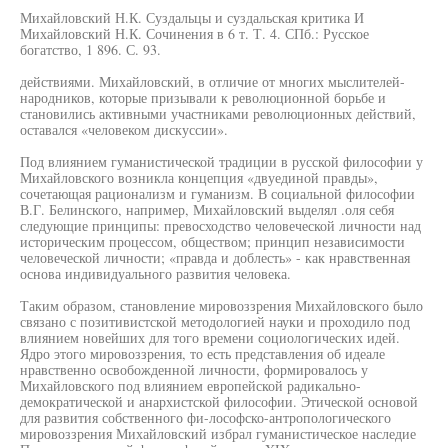
Михайловский Н.К. Суздальцы и суздальская критика И
Михайловский Н.К. Сочинения в 6 т. Т. 4. СПб.: Русское
богатство, 1 896. С. 93.
действиями. Михайловский, в отличие от многих мыслителей-
народников, которые призывали к революционной борьбе и
становились активными участниками революционных действий,
оставался «человеком дискуссии».
Под влиянием гуманистической традиции в русской философии у
Михайловского возникла концепция «двуединой правды»,
сочетающая рационализм и гуманизм. В социальной философии
В.Г. Белинского, например, Михайловский выделял .оля себя
следующие принципы: превосходство человеческой личности над
историческим процессом, обществом; принцип независимости
человеческой личности; «правда и доблесть» - как нравственная
основа индивидуального развития человека.
Таким образом, становление мировоззрения Михайловского было
связано с позитивистской методологией науки и проходило под
влиянием новейших для того времени социологических идей.
Ядро этого мировоззрения, то есть представления об идеале
нравственно освобожденной личности, формировалось у
Михайловского под влиянием европейской радикально-
демократической и анархистской философии. Этической основой
для развития собственного фи-лософско-антропологического
мировоззрения Михайловский избрал гуманистическое наследие