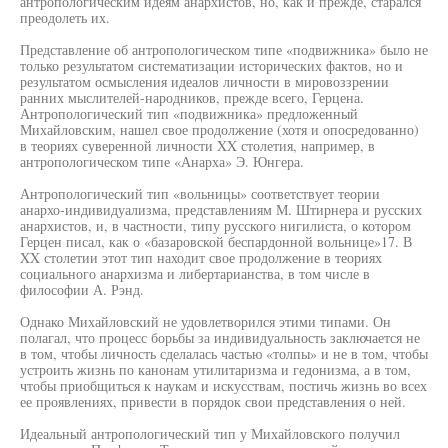
антропологическим идеям анархистов, но, как и прежде, старался
преодолеть их.
Представление об антропологическом типе «подвижника» было не
только результатом систематизации исторических фактов, но и
результатом осмысления идеалов личности в мировоззрении
ранних мыслителей-народников, прежде всего, Герцена.
Антропологический тип «подвижника» предложенный
Михайловским, нашел свое продолжение (хотя и опосредованно)
в теориях суверенной личности XX столетия, например, в
антропологическом типе «Анарха» Э. Юнгера.
Антропологический тип «вольницы» соответствует теории
анархо-индивидуализма, представлениям М. Штирнера и русских
анархистов, и, в частности, типу русского нигилиста, о котором
Герцен писал, как о «базаровской беспардонной вольнице»17. В
XX столетии этот тип находит свое продолжение в теориях
социального анархизма и либертарианства, в том числе в
философии А. Рэнд.
Однако Михайловский не удовлетворился этими типами. Он
полагал, что процесс борьбы за индивидуальность заключается не
в том, чтобы личность сделалась частью «толпы» и не в том, чтобы
устроить жизнь по канонам утилитаризма и гедонизма, а в том,
чтобы приобщиться к наукам и искусствам, постичь жизнь во всех
ее проявлениях, привести в порядок свои представления о ней.
Идеальный антропологический тип у Михайловского получил