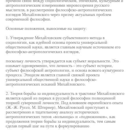
прочной связи между социологическим, этическим, культурным и
антропологическим измерениями мировоззрения русского
мыслителя, в рассмотрении философско-антропологических
взглядов Михайловского через призму актуальных проблем
современной философии.
Основные положения, выносимые на защиту:
1. Утверждение Михайловским субъективного метода в
социологии, как идейной основы проекта универсальной
общественной науки, является главным научным источником его
философско-антропологических взглядов,
поскольку личность утверждается как субъект моральности. Это
означает одновременно, что личность - это субъект истории,
субъект философской антропологии, и основа всякого культурного
процесса. Этицизм является главной связкой проекта
универсальной общественной науки и философско-
антропологических исканий Михайловского.
2. Теория борьбы за индивидуальность в трактовке Михайловского
является одной из первых в русской философии полноценной
теорией суверенной личности. Под влиянием европейского опыта
(Ж.-Ж. Руссо, М. Штирнер), Михайловский приступает к
рассмотрению и тщательному анализу исторических
антропологических типов «вольницы» и «подвижников», как
продолжения теории борьбы за индивидуальность, тем самым
сделав первый шаг на пути к формулированию