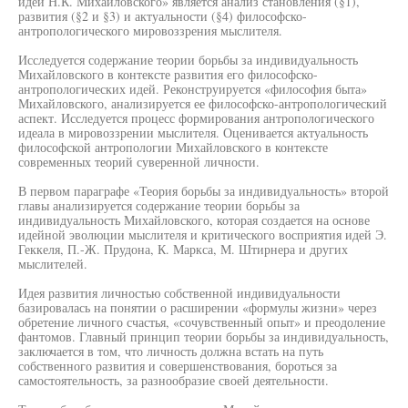
идей Н.К. Михайловского» является анализ становления (§1),
развития (§2 и §3) и актуальности (§4) философско-
антропологического мировоззрения мыслителя.
Исследуется содержание теории борьбы за индивидуальность
Михайловского в контексте развития его философско-
антропологических идей. Реконструируется «философия быта»
Михайловского, анализируется ее философско-антропологический
аспект. Исследуется процесс формирования антропологического
идеала в мировоззрении мыслителя. Оценивается актуальность
философской антропологии Михайловского в контексте
современных теорий суверенной личности.
В первом параграфе «Теория борьбы за индивидуальность» второй
главы анализируется содержание теории борьбы за
индивидуальность Михайловского, которая создается на основе
идейной эволюции мыслителя и критического восприятия идей Э.
Геккеля, П.-Ж. Прудона, К. Маркса, М. Штирнера и других
мыслителей.
Идея развития личностью собственной индивидуальности
базировалась на понятии о расширении «формулы жизни» через
обретение личного счастья, «сочувственный опыт» и преодоление
фантомов. Главный принцип теории борьбы за индивидуальность,
заключается в том, что личность должна встать на путь
собственного развития и совершенствования, бороться за
самостоятельность, за разнообразие своей деятельности.