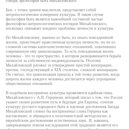
говоря, философия быта Михайловского.
Быт, с точки зрения мыслителя, представляет собой
антропологическое измерение культуры. В таком случае
философия быта является важнейшей составной частью
философско-антропологических взглядов Михайловского,
поскольку связывает воедино проблемы личности и культуры.
По Михайловскому, именно из быта, из опыта повседневной
жизни, проистекает нравственная культура личности, но не из
сложной системы капиталистических отношений, охвативших
современную ему цивилизацию. То есть повседневная жизнь
человека - это то пространство, в котором разворачивается борьба
личности за собственную индивидуальность. Поэтому
Михайловский ратовал за утверждение простой кооперации,
против, господствующей в XIX столетии, сложной кооперации.
Он считал, что цивилизация пришла к той точке развития, когда
широта жизни каждого человека достигается через упрощение
общественных отношений.
В подобном восприятии культуры проявляется идейная связь
Михайловского с А.И. Герценом, который писал о том, что Россия
укажет своим развитием путь в будущее для Европы, сочетая
культуру русского народного быта и научные достижения Запада.
Михайловский словно бы воспринимал слова Герцена как
наставление, и обращался к позитивистской методологии, к
европейским достижениям естественных наук. И, наконец,
завершающим этапом наследования этой традиции является его