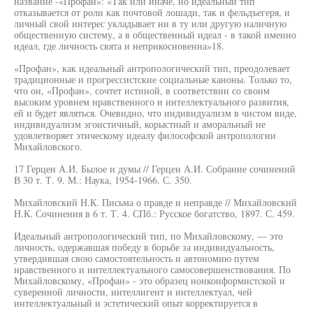
название -«Профан»: «Так или иначе, но идеальный тип
отказывается от роли как почтовой лошади, так и фельдъегеря, и
личный свой интерес укладывает ни в ту или другую наличную
общественную систему, а в общественный идеал - в такой именно
идеал, где личность свята и неприкосновенна»18.
«Профан», как идеальный антропологический тип, преодолевает
традиционные и прогрессистские социальные каноны. Только то,
что он, «Профан», сочтет истиной, в соответствии со своим
высоким уровнем нравственного и интеллектуального развития,
ей и будет являться. Очевидно, что индивидуализм в чистом виде,
индивидуализм эгоистичный, корыстный и аморальный не
удовлетворяет этическому идеалу философской антропологии
Михайловского.
17 Герцен А.И. Былое и думы // Герцен А.И. Собрание сочинений
В 30 т. Т. 9. М.: Наука, 1954-1966. С. 350.
Михайловский Н.К. Письма о правде и неправде // Михайловский
Н.К. Сочинения в 6 т. Т. 4. СПб.: Русское богатство, 1897. С. 459.
Идеальный антропологический тип, по Михайловскому, — это
личность, одержавшая победу в борьбе за индивидуальность,
утвердившая свою самостоятельность и автономию путем
нравственного и интеллектуального самосовершенствования. По
Михайловскому, «Профан» - это образец нонконформистской и
суверенной личности, интеллигент и интеллектуал, чей
интеллектуальный и эстетический опыт корректируется в