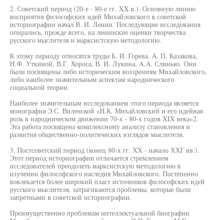
2. Советский период (20-е - 80-е гг. XX в.). Основную линию
восприятия философских идей Михайловского в советской
историографии начал В. И. Ленин. Последующие исследования
опирались, прежде всего, на ленинские оценки творчества
русского мыслителя и марксистскую методологию.
К этому периоду относятся труды Б. И. Горева, А. П. Казакова,
Н.Ф. Уткиной, В.Г. Хороса, В. И. Лукина, A.A. Слинько. Они
были посвящены либо историческим воззрениям Михайловского,
либо наиболее значительным аспектам народнического
социальной теории.
Наиболее значительным исследованием этого периода является
монография Э.С. Виленской «Н.К. Михайловский и его идейная
роль в народническом движении 70-х - 80-х годов XIX века»2.
Эта работа посвящена комплексному анализу становления и
развития общественно-политических взглядов мыслителя.
3. Постсоветский период (конец 80-х гг. XX - начало ХХГ вв.).
Этот период историографии отличается стремлением
исследователей преодолеть марксистскую методологию в
изучении философского наследия Михайловского. Постепенно
вовлекается более широкий пласт источников философских идей
русского мыслителя, затрагиваются проблемы, которые были
запретными в советской историографии.
Преимущественно проблемам интеллектуальной биографии