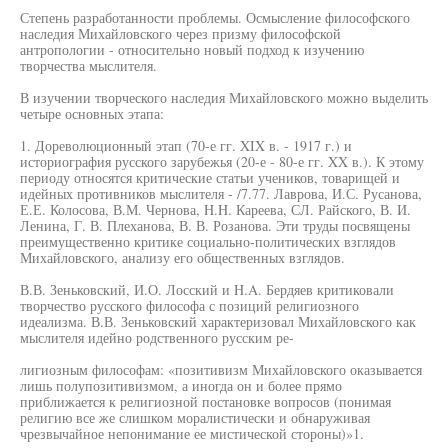
Степень разработанности проблемы. Осмысление философского
наследия Михайловского через призму философской
антропологии - относительно новый подход к изучению
творчества мыслителя.
В изучении творческого наследия Михайловского можно выделить
четыре основных этапа:
1. Дореволюционный этап (70-е гг. XIX в. - 1917 г.) и
историография русского зарубежья (20-е - 80-е гг. XX в.). К этому
периоду относятся критические статьи учеников, товарищей и
идейных противников мыслителя - /7.77. Лаврова, И.С. Русанова,
Е.Е. Колосова, В.М. Чернова, H.H. Кареева, СЛ. Райского, В. И.
Ленина, Г. В. Плеханова, В. В. Розанова. Эти труды посвящены
преимущественно критике социально-политических взглядов
Михайловского, анализу его общественных взглядов.
В.В. Зеньковский, И.О. Лосский и H.A. Бердяев критиковали
творчество русского философа с позиций религиозного
идеализма. В.В. Зеньковский характеризовал Михайловского как
мыслителя идейно родственного русским ре-
лигиозным философам: «позитивизм Михайловского оказывается
лишь полупозитивизмом, а иногда он и более прямо
приближается к религиозной постановке вопросов (понимая
религию все же слишком моралистически и обнаруживая
чрезвычайное непонимание ее мистической стороны)»1.