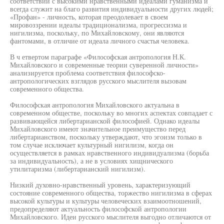
соответствии с высокими нравственными идеалами гуманизма и
всегда служит на благо развития индивидуальности других людей;
«Профан» - личность, которая преодолевает в своем
мировоззрении идеалы традиционализма, прогрессизма и
нигилизма, поскольку, по Михайловскому, они являются
фантомами, в отличие от идеала личного счастья человека.
В ч етвертом параграфе «Философская антропология Н.К.
Михайловского и современные теории суверенной личности»
анализируется проблема соответствия философско-
антропологических взглядов русского мыслителя вызовам
современного общества.
Философская антропология Михайловского актуальна в
современном обществе, поскольку во многих аспектах совпадает с
развивающейся либертарианской философией. Однако идеалы
Михайловского имеют значительное преимущество перед
либертарианством, поскольку утверждают, что эгоизм только в
том случае исключает культурный нигилизм, когда он
осуществляется в рамках нравственного индивидуализма (борьба
за индивидуальность), а не в условиях хищнического
утилитаризма (либертарианский нигилизм).
Низкий духовно-нравственный уровень, характеризующий
состояние современного общества, торжество нигилизма в сферах
высокой культуры и культуры человеческих взаимоотношений,
предопределяют актуальность философской антропологии
Михайловского. Идеи русского мыслителя выгодно отличаются от