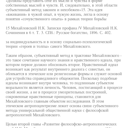
«должны представить себе их мысли и чувства в форме
собственных мыслей и чувств. И, следовательно, в этой области
субъективный метод законен и неизбежен»15. Эта идея
«вживания» в чужой опыт, в чужую жизнь, легла в основу
понятия «сочувственного опыта» в рамках теории борьбы
15 Михайловский Н.К. Записки профана /V Михайловский Н.К.
Сочинения в 6 т. Т. 3. СПб.: Русское богатство, 1896. С. 402.
за индивидуальность и в основу социально-психологической
теории «героев и толпы» самого Михайловского.
Таким образом, субъективный метод в трактовке Михайловского -
это такое сочетание научного знания и нравственного идеала, при
котором первое должно обосновать второе. Нравственный идеал
возникает как результат внутреннего диалога с совестью, он
облекается в этические или религиозные формы и служит основой
для устройства справедливого общежития. Поскольку подобные
идеалы возникают внутри человека, то подлинным субъектом
моральности является личность. Человек, постигающий в процессе
своей жизни, а не в процессе умозрительных построений,
сокровенные нравственные принципы, становится для
Михайловского главным объектом исследования. В этом
этическом антропоцентризме лежит основа связи субъективного
метода универсальной общественной науки с философской
антропологией Михайловского.
Целью второй главы «Развитие философско-антропологических