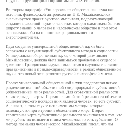
Прудона и русской философской мысли XIX столетия.
Во втором параграфе «Универсальная общественная наука как
источник философской антропологии Н.К. Михайловского»
анализируется проект русского мыслителя, подразумевающий
создание целостной науки о человеке, которая охватывала бы всю
широту знаний о человеке и человеческом обществе и при этом
основывалась бы на принципах рациональности и
антропоцентризма.
Идея создания универсальной общественной науки была
сопряжена с актуализацией субъективного метода в социологии.
Универсальная общественная наука, о которой размышлял
Михайловский, должна была заниматься проблемами сущего и
должного. Грандиозная задумка мыслителя о научном сочетании
правды-истины и правды-справедливости в рамках общественной
науки -это новый этап развития русской философской мысли.
Проект универсальной общественной науки предполагал четкое
разделение понятий объективной (мир природы) и субъективной
(общественный мир) реальностей. Для субъективной реальности
характерны две черты. Первая - в самой этой реальности объектом
социологического исследования является человек, то есть субъект.
А, значит, в этом случае неприменимы методы, которые
используются при изучении объективного мира. Вторая
характерная черта субъективной реальности заключается в том, что
мир субъектов познается самим человеком, то есть субъектом. О
методе познания человеческого Михайловский писал, что мы