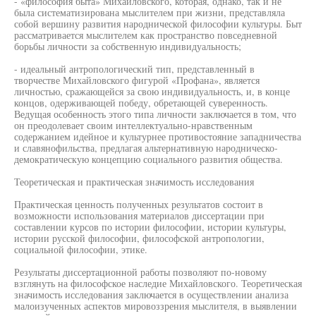
- «философия быта» Михайловского, которая, однако, так и не
была систематизирована мыслителем при жизни, представляла
собой вершину развития народнической философии культуры. Быт
рассматривается мыслителем как пространство повседневной
борьбы личности за собственную индивидуальность;
- идеальный антропологический тип, представленный в
творчестве Михайловского фигурой «Профана», является
личностью, сражающейся за свою индивидуальность, и, в конце
концов, одерживающей победу, обретающей суверенность.
Ведущая особенность этого типа личности заключается в том, что
он преодолевает своим интеллектуально-нравственным
содержанием идейное и культурнее противостояние западничества
и славянофильства, предлагая альтернативную народническо-
демократическую концепцию социального развития общества.
Теоретическая и практическая значимость исследования
Практическая ценность полученных результатов состоит в
возможности использования материалов диссертации при
составлении курсов по истории философии, истории культуры,
истории русской философии, философской антропологии,
социальной философии, этике.
Результаты диссертационной работы позволяют по-новому
взглянуть на философское наследие Михайловского. Теоретическая
значимость исследования заключается в осуществлении анализа
малоизученных аспектов мировоззрения мыслителя, в выявлении