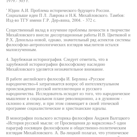
1979.- 303 г.
' Юдин А.И. Проблема исторического будущего России.
Социалыше идеи П Л. Лаврова и Н.К. Михайловского. Тамбов:
Изд-во ТГУ имени Г.Р. Дер«вина, 2004. - 372 с.
Существенный вклад в изучение проблемы личности в творчестве
Михайловского внесли диссертационные работы И.В. Цветковой и
Р.Х. Денильха-новой, однако, значительный ряд аспектов системы
философско-антропологических взглядов мыслителя остался
малоизученным.
4. Зарубежная историография. Следует отметить, что в
зарубежной историографии философскому наследию
Михайловского уделяется незначительное внимание.
В работе английского философа И. Берлина «Русское
народничество»4 затрагивается вопрос об интеллектуальном
происхождении русской интеллигенции и русского
народничества. Исследователь исходит из того, что народническое
мышление в социальном плане революционно, а в духовном -
склонно к атеизму, и при этом совмещает в своей этической
программе социалистические и христианские идеалы.
В монографии польского историка философии Анджея Валгщкого
«История русской мысли: от Просвещения до марксизма»5 один
параграф посвящен философским и общественно-политическим
взглядам Михайловского. А. Ва-лицкий полагал, что утопическое