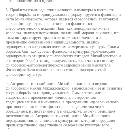
антропологического идеала.
3. Проблема взаимодействия человека и культуры в контексте
теории борьбы за индивидуальность формулируется в философии
быта Михайловского, которая является своеобразной трактовкой
философии культуры в контексте его философско-
антропологических исканий. Быт, как повседневная жизнь
человека, является источником подлинной морали личности, при
этом он гарантирует право и возможности личности к
проявлению собственной индивидуальности, являясь
одновременно антропологическим измерением культуры. Таким
образом, быт, как субъект философии культуры, удовлетворяет
одновременно этицизму философских взглядов Михайловского и
его теории борьбы за индивидуальность, включаясь в систему
философско-антропологического мировоззрения мыслителя.
Философия быта явилась квинтэссенцией народнической
философии культуры.
4. Антропологический идеал Михайловского - это вершина
философской мысли Михайловского, закономерный этап развития
теории борьбы за индивидуальность. Смысл этого идеала
заключается в преодолении личностью стереотипов
традиционализма и нигилизма, в преодолении идеологического
противостояния славянофильства и западничества через
обращение к нравственному и интеллектуальному потенциалу
интеллигенции. Антропологический идеал Михайловского
неразрывно связан с идеалом культурным, который определяет
преимущественно нравственное содержание культуры того