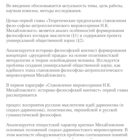
Во введении обосновывается актуальность темы, цель работы,
научная новизна, методы исследования.
Целью первой главы «Теоретические предпосылки становления
фило-софско-аитропологического мировоззрения Н.К.
Михайловского» является анализ особенностей формирования
философских взглядов мыслителя (§1) и содержания проекта
универсальной общественной науки (§2).
Анализируется историко-философский контекст формирования
концепции «двуединой правды» на основе позитивистской
методологии и теории освобождения человека. Исследуется
проблема создания универсальной общественной науки, как
идейного этапа становления философско-антропологического
мировоззрения Михайловского.
В первом параграфе «Становление мировоззрения Н.К.
Михайловского: историко-философский контекст» первой главы
рассматривается
процесс восприятия русским мыслителем идей дарвинизма (и
социал-дарвинизма), позитивизма, европейской и русской
гуманистической философии.
Анализируется этицистский характер критики Михайловским
основных положений социал-дарвинистского мировоззрения. В
этом контексте обнаруживается проблема соотношения понятий