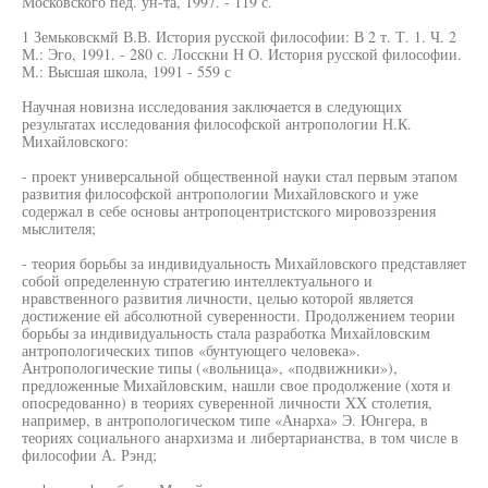
Московского пед. ун-та, 1997. - 119 с.
1 Земьковскмй В.В. История русской философии: В 2 т. Т. 1. Ч. 2
М.: Эго, 1991. - 280 с. Лосскни Н О. История русской философии.
М.: Высшая школа, 1991 - 559 с
Научная новизна исследования заключается в следующих
результатах исследования философской антропологии Н.К.
Михайловского:
- проект универсальной общественной науки стал первым этапом
развития философской антропологии Михайловского и уже
содержал в себе основы антропоцентристского мировоззрения
мыслителя;
- теория борьбы за индивидуальность Михайловского представляет
собой определенную стратегию интеллектуального и
нравственного развития личности, целью которой является
достижение ей абсолютной суверенности. Продолжением теории
борьбы за индивидуальность стала разработка Михайловским
антропологических типов «бунтующего человека».
Антропологические типы («вольница», «подвижники»),
предложенные Михайловским, нашли свое продолжение (хотя и
опосредованно) в теориях суверенной личности XX столетия,
например, в антропологическом типе «Анарха» Э. Юнгера, в
теориях социального анархизма и либертарианства, в том числе в
философии А. Рэнд;