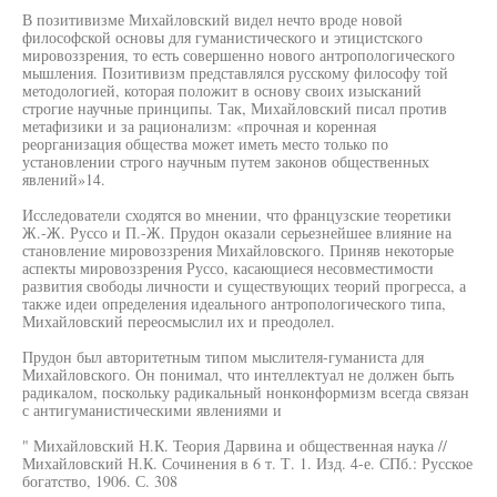
В позитивизме Михайловский видел нечто вроде новой
философской основы для гуманистического и этицистского
мировоззрения, то есть совершенно нового антропологического
мышления. Позитивизм представлялся русскому философу той
методологией, которая положит в основу своих изысканий
строгие научные принципы. Так, Михайловский писал против
метафизики и за рационализм: «прочная и коренная
реорганизация общества может иметь место только по
установлении строго научным путем законов общественных
явлений»14.
Исследователи сходятся во мнении, что французские теоретики
Ж.-Ж. Руссо и П.-Ж. Прудон оказали серьезнейшее влияние на
становление мировоззрения Михайловского. Приняв некоторые
аспекты мировоззрения Руссо, касающиеся несовместимости
развития свободы личности и существующих теорий прогресса, а
также идеи определения идеального антропологического типа,
Михайловский переосмыслил их и преодолел.
Прудон был авторитетным типом мыслителя-гуманиста для
Михайловского. Он понимал, что интеллектуал не должен быть
радикалом, поскольку радикальный нонконформизм всегда связан
с антигуманистическими явлениями и
" Михайловский Н.К. Теория Дарвина и общественная наука //
Михайловский Н.К. Сочинения в 6 т. Т. 1. Изд. 4-е. СПб.: Русское
богатство, 1906. С. 308