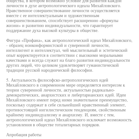
общества, в котором возможно условие для развития каждой
личности в духе антропологического идеала Михайловского.
Нравственное совершенствование личности осуществляется
вместе с ее интеллектуальным и художественным
совершенствованием, способствует расширению «формулы
жизни» и развитию индивидуальности, что гарантирует
поддержание духа высокой культуры в обществе.
Фигура «Профана», как антропологический идеал Михайловского,
- образец нонконформистской и суверенной личности,
интеллигент и интеллектуал, чей мыслительный и эстетический
опыт корректируется в соответствии с высокими моральными
качествами и всегда служит на благо развития индивидуальности
других людей, что целиком удовлетворяет гуманистической
традиции русской народнической философии.
5. Актуальность философско-антропологических идей
Михайловского в современном мире определяется интересом к
теории суверенной личности, актуальностью радикально-
демократических, анархистских и либертарианских идей. Идеи
Михайловского имеют перед ними значительное преимущество,
поскольку содержат в себе сильнейший нравственный элемент,
противостоящий нигилистическим тенденциям, свойственным
крайнему индивидуализму и анархизму. И, вместе с тем,
антропологический идеал Михайловского исключает возможность
установления в обществе тоталитарных порядков.
Апробация работы