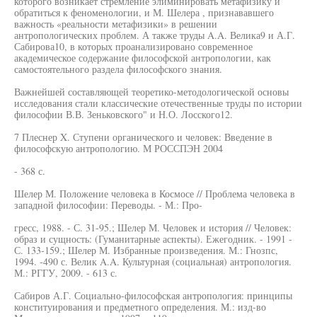
которого возникает стремление элиминировать метафизику и
обратиться к феноменологии, и М. Шелера , признававшего
важность «реальности метафизики» в решении
антропологических проблем. А также труды A.A. Велика9 и А.Г.
Сабирова10, в которых проанализировано современное
академическое содержание философской антропологии, как
самостоятельного раздела философского знания.
Важнейшей составляющей теоретико-методологической основы
исследования стали классические отечественные труды по истории
философии В.В. Зеньковского" и Н.О. Лосского12.
7 Плеснер X. Ступени органического и человек: Введение в
философскую антропологию. М РОССПЭН 2004
- 368 с.
Шелер М. Положение человека в Космосе // Проблема человека в
западной философии: Переводы. - М.: Про-
гресс, 1988. - С. 31-95.; Шелер М. Человек и история // Человек:
образ и сущность: (Гуманитарные аспекты). Ежегодник. - 1991 -
С. 133-159.; Шелер М. Избранные произведения. М.: Гнозпс,
1994. -490 с. Велик A.A. Культурная (социальная) антропология.
М.: РГГУ, 2009. - 613 с.
Сабиров А.Г. Социально-философская антропология: принципы
конституирования и предметного определения. М.: изд-во