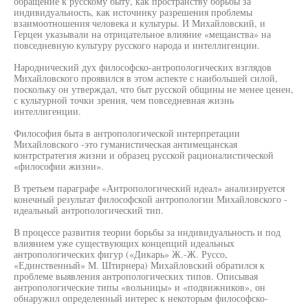
обращение к русскому быту, как пространству борьбы за
индивидуальность, как источнику разрешения проблемы
взаимоотношения человека и культуры. И Михайловский, и
Герцен указывали на отрицательное влияние «мещанства» на
повседневную культуру русского народа и интеллигенции.
Народнический дух философско-антропологических взглядов
Михайловского проявился в этом аспекте с наибольшей силой,
поскольку он утверждал, что быт русской общины не менее ценен,
с культурной точки зрения, чем повседневная жизнь
интеллигенции.
Философия быта в антропологической интерпретации
Михайловского -это гуманистическая антимещанская
контрстратегия жизни и образец русской рационалистической
«философии жизни».
В третьем параграфе «Антропологический идеал» анализируется
конечный результат философской антропологии Михайловского -
идеальный антропологический тип.
В процессе развития теории борьбы за индивидуальность и под
влиянием уже существующих концепций идеальных
антропологических фигур («Дикарь» Ж.-Ж. Руссо,
«Единственный» М. Штирнера) Михайловский обратился к
проблеме выявления антропологических типов. Описывая
антропологические типы «вольницы» и «подвижников», он
обнаружил определенный интерес к некоторым философско-