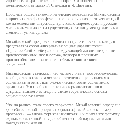
«прогресс» и «развитие» в философских и общественно-
политических взглядах Г. Спенсера и Ч. Дарвина.
Проблема общественно-политическая переводится Михайловским
в пространство философско-антропологических и этических идей,
где на основании антропоцентристского мировоззрения русский
мыслитель указывает на существенную разницу между идеалами
эгоизма и утилитаризма.
Михайловский предложил личности стратегию жизни, которая
представляла собой альтернативу социал-дарвинистской:
«Приспособляй к себе условия окружающей жизни, не дави не
приспособленных, ибо в борьбе, подборе и полезных
приспособлениях заключается гибель и твоя, и твоего
общества»13.
Михайловский утверждал, что нельзя считать прогрессирующим
то общество, в котором человек постепенно превращается в
социальный агрегат, или биологический орган социального
организма. Это проблема не только терминологии, но и
фундаментального взгляда на самые теоретические основы
социального развития.
Уже на раннем этапе своего творчества, Михайловский определил
для себя основной приоритет в философии. «Человек — мера
прогресса», — такова формула мыслителя. Он считал эту формулу
одинаково истинной, как для общественной науки, так и для
повседневной жизни.