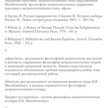
следующие проблемы: антропологические типы предложенные
Михайловским, философско-антропологическое содержание
идеального антропологического типа, «фило-
4 Берлин И. Русское народничество // Берлин И. История свободы.
Россия. М.: Новое литературное обозрение, 2001. С. 300-334.
5 Walicki A. A History of Russian Thought: From the Enlightenment
to Marxism. Stanford University Press, 1979. -461 p.
6 Billington J. Mikhailovsky and Russian Populism. Oxford: Clarendon
Press, 1958. - 242 p.
5
софия быта», актуальность философской антропологии мыслителя
в контексте современных философско-антропологических теорий
и концепций суверенной личности. Именно недостаточная
изученность обозначенных проблем предопределила выбор темы
настоящей диссертационной работы.
Объектом диссертационного исследования являются труды Н.К.
Михайловского, в которых отражаются его философско-
антропологические взгляды.
Предмет исследования - система философско-антропологических
взглядов Н.К. Михайловского.