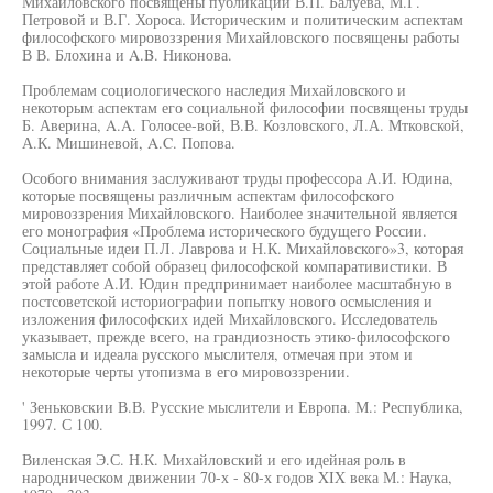
Михайловского посвящены публикации В.П. Балуева, М.Г.
Петровой и В.Г. Хороса. Историческим и политическим аспектам
философского мировоззрения Михайловского посвящены работы
В В. Блохина и A.B. Никонова.
Проблемам социологического наследия Михайловского и
некоторым аспектам его социальной философии посвящены труды
Б. Аверина, A.A. Голосее-вой, В.В. Козловского, Л.А. Мтковской,
А.К. Мишиневой, A.C. Попова.
Особого внимания заслуживают труды профессора А.И. Юдина,
которые посвящены различным аспектам философского
мировоззрения Михайловского. Наиболее значительной является
его монография «Проблема исторического будущего России.
Социальные идеи П.Л. Лаврова и Н.К. Михайловского»3, которая
представляет собой образец философской компаративистики. В
этой работе А.И. Юдин предпринимает наиболее масштабную в
постсоветской историографии попытку нового осмысления и
изложения философских идей Михайловского. Исследователь
указывает, прежде всего, на грандиозность этико-философского
замысла и идеала русского мыслителя, отмечая при этом и
некоторые черты утопизма в его мировоззрении.
' Зеньковскии В.В. Русские мыслители и Европа. М.: Республика,
1997. С 100.
Виленская Э.С. Н.К. Михайловский и его идейная роль в
народническом движении 70-х - 80-х годов XIX века М.: Наука,