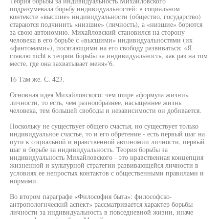
Теория борьбы за индивидуальность Михайловского
подразумевала борьбу индивидуальностей: в социальном
контексте «высшие» индивидуальности (общество, государство)
стараются подчинить «низшие» (личность), а «низшие» борются
за свою автономию. Михайловский становился на сторону
человека в его борьбе с «высшими» индивидуальностями (их
«фантомами»), посягающими на его свободу развиваться: «Я
ставлю nicht к теории борьбы за индивидуальность, как раз на том
месте, где она захватывает меня»'6.
16 Там же. С. 423.
Основная идея Михайловского: чем шире «формула жизни»
личности, то есть, чем разнообразнее, насыщеннее жизнь
человека, тем большей свободы и независимости он добивается.
Поскольку не существует общего счастья, но существует только
индивидуальное счастье, то и его обретение - есть первый шаг на
пути к социальной и нравственной автономии личности, первый
шаг в борьбе за индивидуальность. Теория борьбы за
индивидуальность Михайловского - это нравственная концепция
жизненной и культурной стратегии развивающейся личности в
условиях ее непростых контактов с общественными правилами и
нормами.
Во втором параграфе «Философия быта»: философско-
антропологнческнй аспект» рассматривается характер борьбы
личности за индивидуальность в повседневной жизни, иначе