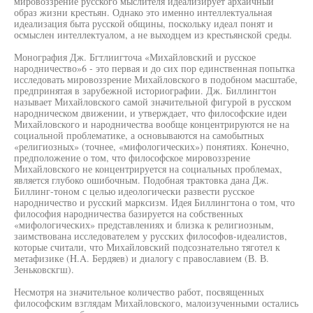
мировоззрение русского мыслителя идеализирует архаичный
образ жизни крестьян. Однако это именно интеллектуальная
идеализация быта русской общины, поскольку идеал понят и
осмыслен интеллектуалом, а не выходцем из крестьянской среды.
Монография Дж. Бгтлиигточа «Михайловский и русское
народничество»6 - это первая и до сих пор единственная попытка
исследовать мировоззрение Михайловского в подобном масштабе,
предпринятая в зарубежной историографии. Дж. Биллингтон
называет Михайловского самой значительной фигурой в русском
народническом движении, и утверждает, что философские идеи
Михайловского и народничества вообще концентрируются не на
социальной проблематике, а основываются на самобытных
«религиозных» (точнее, «мифологических») понятиях. Конечно,
предположение о том, что философское мировоззрение
Михайловского не концентрируется на социальных проблемах,
является глубоко ошибочным. Подобная трактовка дана Дж.
Биллинг-тоном с целью идеологически развести русское
народничество и русский марксизм. Идея Биллингтона о том, что
философия народничества базируется на собственных
«мифологических» представлениях и близка к религиозным,
заимствована исследователем у русских философов-идеалистов,
которые считали, что Михайловский подсознательно тяготел к
метафизике (H.A. Бердяев) и диалогу с православием (В. В.
Зеньковскгш).
Несмотря на значительное количество работ, посвященных
философским взглядам Михайловского, малоизученными остались