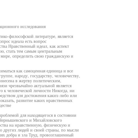
ионного исследования
ико-философской литературе, является
прос идеала есть вопрос
тва Нравственный идеал, как аспект
ю, стать тем самым центральным
 мире, определить свою гражданскую и
иматься как самоценная единица и все
руппе, народу, государству, человечеству,
инесена в жертву политическим,
язи чрезвычайно актуальной является
 к человеческой личности Никогда, ни
редством для достижения каких-либо или
оказать, развитие каких нравственных
ществе
роблемой для находящегося в состоянии
 Чернышевского и Михайловского
рства на нравственную, физическую и
о других людей и своей страны, по мысли
иях добра и зла Труд, провозглашенный