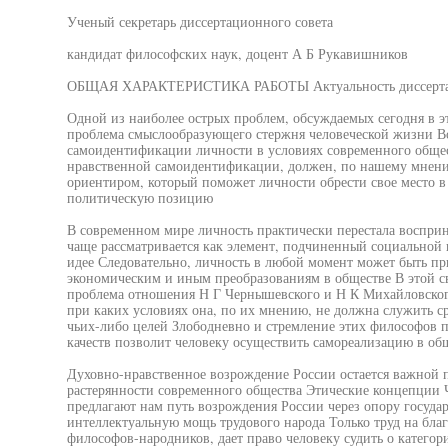
Ученый секретарь диссертационного совета
кандидат философских наук, доцент А Б Рукавишников
ОБЩАЯ ХАРАКТЕРИСТИКА РАБОТЫ Актуальность диссертац
Одной из наиболее острых проблем, обсуждаемых сегодня в эт
проблема смыслообразующего стержня человеческой жизни Во
самоидентификации личности в условиях современного общес
нравственной самоидентификации, должен, по нашему мнени
ориентиром, который поможет личности обрести свое место в
политическую позицию
В современном мире личность практически перестала восприн
чаще рассматривается как элемент, подчиненный социальной г
идее Следовательно, личность в любой момент может быть пр
экономическим и иным преобразованиям в обществе В этой св
проблема отношения Н Г Чернышевского и Н К Михайловского
при каких условиях она, по их мнению, не должна служить с
чьих-либо целей Злободневно и стремление этих философов п
качеств позволит человеку осуществить самореализацию в об
Духовно-нравственное возрождение России остается важной п
растерянности современного общества Этические концепции
предлагают нам путь возрождения России через опору госуда
интеллектуальную мощь трудового народа Только труд на благ
философов-народников, дает право человеку судить о категор