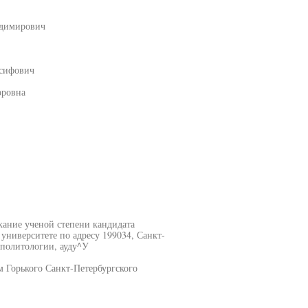
адимирович
осифович
оровна
кание ученой степени кандидата
университете по адресу 199034, Санкт-
 политологии, ауду^У
 Горького Санкт-Петербургского