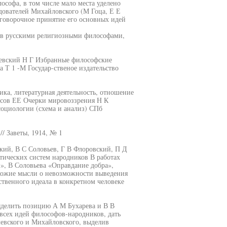
ософа, в том числе мало места уделено
дователей Михайловского (М Гоца, Е Е
оговорочное принятие его основных идей
ков русскими религиозными философами,
шевский Н Г Избранные философские
 Т 1 -М Государ-ственое издательство
ка, литературная деятельность, отношение
сов ЕЕ Очерки мировоззрения Н К
социологии (схема и анализ) СПб
/ Заветы, 1914, № 1
кий, В С Соловьев, Г В Флоровский, П Д
тических систем народников В работах
», В Соловьева «Оправдание добра»,
хожие мысли о невозможности выведения
твенного идеала в конкретном человеке
ыделить позицию А М Бухарева и В В
 всех идей философов-народников, дать
евского и Михайловского, выделив