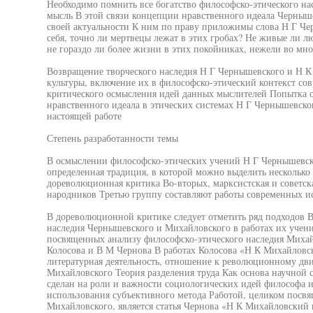
Необходимо помнить все богатство философско-этического нас
мысль В этой связи концепции нравственного идеала Черныш
своей актуальности К ним по праву приложимы слова Н Г Че
себя, точно ли мертвецы лежат в этих гробах? Не живые ли л
не гораздо ли более жизни в этих покойниках, нежели во м
Возвращение творческого наследия Н Г Чернышевского и Н К
культуры, включение их в философско-этический контекст сов
критического осмысления идей данных мыслителей Попытка 
нравственного идеала в этических системах Н Г Чернышевско
настоящей работе
Степень разработанности темы
В осмыслении философско-этических учений Н Г Чернышевск
определенная традиция, в которой можно выделить несколько 
дореволюционная критика Во-вторых, марксистская и советск
народников Третью группу составляют работы современных и
В дореволюционной критике следует отметить ряд подходов В
наследия Чернышевского и Михайловского в работах их учен
посвященных анализу философско-этического наследия Михай
Колосова и В М Чернова В работах Колосова «Н К Михайловс
литературная деятельность, отношение к революционному д
Михайловского Теория разделения труда Как основа научной 
сделан на роли и важности социологических идей философа и
использования субъективного метода Работой, целиком посв
Михайловского, является статья Чернова «Н К Михайловский 