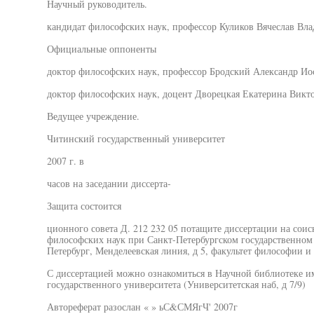
Научный руководитель.
кандидат философских наук, профессор Куликов Вячеслав Вл
Официальные оппоненты
доктор философских наук, профессор Бродский Александр И
доктор философских наук, доцент Дворецкая Екатерина Викт
Ведущее учреждение.
Читинский государственный университет
2007 г. в
часов на заседании диссерта-
Защита состоится
ционного совета Д. 212 232 05 потащите диссертации на соис
философских наук при Санкт-Петербургском государственном 
Петербург, Менделеевская линия, д 5, факультет философии и
С диссертацией можно ознакомиться в Научной библиотеке им
государственного университета (Университетская наб, д 7/9)
Автореферат разослан « » ьС&СМЯгЧ' 2007г