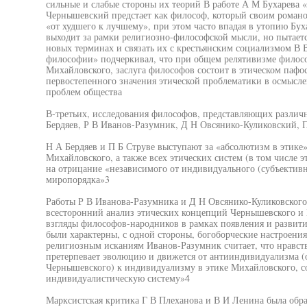
сильные и слабые стороны их теорий В работе А М Бухарева
Чернышевский предстает как философ, который своим романом 
«от худшего к лучшему», при этом часто впадая в утопию Бух
выходит за рамки религиозно-философской мысли, но пытает
новых терминах и связать их с крестьянским социализмом В 
философии» подчеркивал, что при общем релятивизме филос
Михайловского, заслуга философов состоит в этическом пафо
первостепенного значения этической проблематики в осмысл
проблем общества
В-третьих, исследования философов, представляющих различ
Бердяев, Р В Иванов-Разумник, Д Н Овсянико-Куликовский, П
Н А Бердяев и П Б Струве выступают за «абсолютизм в этике
Михайловского, а также всех этических систем (в том числе 
на отрицание «независимого от индивидуального (субъективн
миропорядка»3
Работы Р В Иванова-Разумника и Д Н Овсянико-Куликовского
всесторонний анализ этических концепций Чернышевского и
взгляды философов-народников в рамках появления и развити
были характерны, с одной стороны, богоборческие настроения,
религиозным исканиям Иванов-Разумник считает, что нравс
претерпевает эволюцию и движется от антииндивидуализма (
Чернышевского) к индивидуализму в этике Михайловского, 
индивидуалистическую систему»4
Марксистская критика Г В Плеханова и В И Ленина была обра