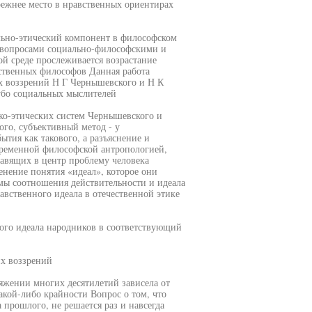
режнее место в нравственных ориентирах
льно-этический компонент в философском
н вопросами социально-философскими и
ой среде прослеживается возрастание
ественных философов Данная работа
ых воззрений Н Г Чернышевского и Н К
убо социальных мыслителей
ко-этических систем Чернышевского и
го, субъективный метод - у
тия как такового, а разъяснение и
временной философской антропологией,
ставящих в центр проблему человека
нение понятия «идеал», которое они
мы соотношения действительности и идеала
авственного идеала в отечественной этике
ого идеала народников в соответствующий
ких воззрений
яжении многих десятилетий зависела от
акой-либо крайности Вопрос о том, что
 прошлого, не решается раз и навсегда