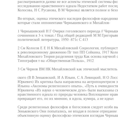
рассматриваются далеко не все аспекты этической системы фил
исследованию нравственного идеала Недостатком работ после
Колосова, Н С Русанова, В М Чернова) является полное и без
Во-вторых, оценка этического наследия философов-народни
которые стали оппонентами Чернышевского и Михайлов-
1 Чернышевский Н Г Очерки гоголевского периода // Черны
сочинения в 3-х томах / Под общей редакцией М М Григорьяна
политической литературы, 1950 -871с С 413
2 См Колосов Е Е Н К Михайловский Социология, публицисти
к революционному движению Пг тип ПП Сойкина, 1917 Коло
Михайловского Теория разделения труда Как основа научной 
Типография т-ва «Общественная Польза», 1912
3 См Чернов ВМ НК Михайловский как этический мыслитель /
ского (В В Зеньковский, И А Ильин, С А Левицкий, Н О Лосс
Юркевич) Их критика была направлена на антропоцентризм э
Ильина «Аксиомы религиозного опыта», «Путь к очевидности
Юркевича «Из науки о человеческом духе» были высказаны с
нравственного идеала из природы человека Воплощение нравс
превращает его, по их мнению, в идола, кумира, а не идеал
Среди религиозных философов и богословов следует особо в
Зеньковского Они попытались, не впадая в полное отрицание
объективную оценку философско-этическим взглядам Черныш