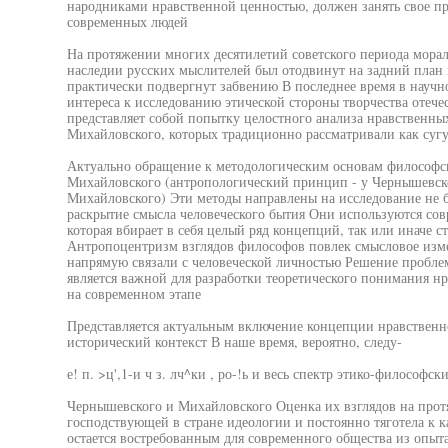
народниками нравственной ценностью, должен занять свое п
современных людей
На протяжении многих десятилетий советского периода мора
наследии русских мыслителей был отодвинут на задний пла
практически подвергнут забвению В последнее время в научн
интереса к исследованию этической стороны творчества отеч
представляет собой попытку целостного анализа нравственн
Михайловского, которых традиционно рассматривали как суг
Актуально обращение к методологическим основам философс
Михайловского (антропологический принцип - у Чернышевско
Михайловского) Эти методы направлены на исследование не бы
раскрытие смысла человеческого бытия Они используются со
которая вбирает в себя целый ряд концепций, так или иначе 
Антропоцентризм взглядов философов повлек смысловое изме
напрямую связали с человеческой личностью Решение пробле
является важной для разработки теоретического понимания нр
на современном этапе
Представляется актуальным включение концепции нравственн
исторический контекст В наше время, вероятно, следу-
е! п. >ц',1-и ч з. лч^ки , ро-!ь и весь спектр этико-философс
Чернышевского и Михайловского Оценка их взглядов на прот
господствующей в стране идеологии и постоянно тяготела к к
остается востребованным для современного общества из опыта