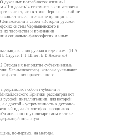
 «О духовных потребностях жизни»1
«Что делать''» стремится вести человека
арев считает, что в этике Чернышевский не
ся воплотить евангельские принципы в
В Зеньковский в своей «Истории русской
офских систем Чернышевского и
се их творчества и признании
ении социально-философских и иных
ные направления русского идеализма (Н А
 Б Струве, Г Г Шпет, Б В Яковенко)
»2 Отсюда их неприятие субъективизма
этики Чернышевского), которые указывают
ого) сознания нравственного
 представляют собой глубокий и
 Михайловского Критики рассматривают
я русской интеллигенции, для которой
 а с другой - устремленность к духовно-
твенный идеал философов-народников
обусловленного утилитаризмом в этике
содержащей «цельную
щена, во-первых, на методы,