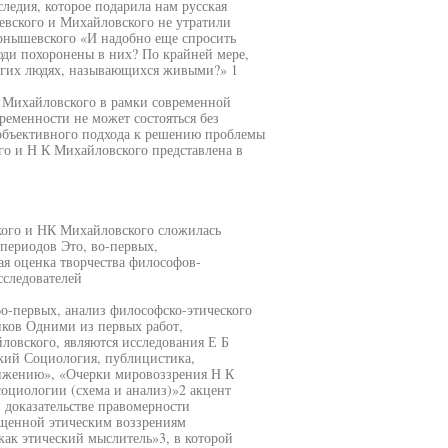
ледия, которое подарила нам русская
евского и Михайловского не утратили
рнышевского «И надобно еще спросить
юди похоронены в них? По крайней мере,
ногих людях, называющихся живыми?» 1
 Михайловского в рамки современной
ременности не может состояться без
объективного подхода к решению проблемы
го и Н К Михайловского представлена в
ого и НК Михайловского сложилась
периодов Это, во-первых,
ая оценка творчества философов-
сследователей
о-первых, анализ философско-этического
иков Одними из первых работ,
ловского, являются исследования Е Б
кий Социология, публицистика,
вижению», «Очерки мировоззрения Н К
социологии (схема и анализ)»2 акцент
 доказательстве правомерности
ященной этическим воззрениям
как этический мыслитель»3, в которой