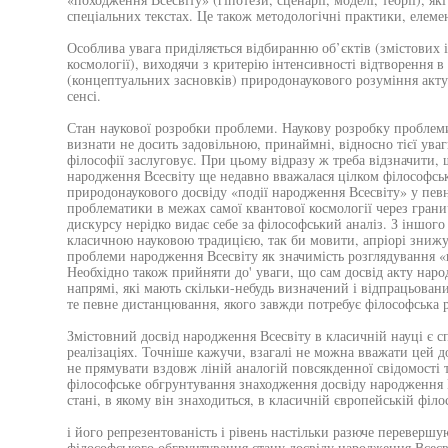
спеціальних текстах. Це також методологічні практики, елем
Особлива увага приділяється відбиранню об’єктів (змістових 
космології), виходячи з критерію інтенсивності відтворення 
(концептуальних засновків) природонаукового розуміння акт
сенсі.
Стан наукової розробки проблеми. Наукову розробку проблем
визнати не досить задовільною, принаймні, відносно тієї уваг
філософії заслуговує. При цьому відразу ж треба відзначити,
народження Всесвіту ще недавно вважалася цілком філософськ
природонаукового досвіду «події народження Всесвіту» у пев
проблематики в межах самої квантової космології через грани
дискурсу нерідко видає себе за філософський аналіз. З іншого 
класичною науковою традицією, так би мовити, апріорі знижу
проблеми народження Всесвіту як значимість розглядування «
Необхідно також прийняти до' уваги, що сам досвід акту наро
напрямі, які мають скільки-небудь визначений і відпрацьован
те певне дистанцювання, якого завжди потребує філософська р
Змістовний досвід народження Всесвіту в класичній науці є 
реалізаціях. Точніше кажучи, взагалі не можна вважати цей д
не прямувати вздовж ліній аналогій повсякденної свідомості 
філософське обгрунтування знаходження досвіду народження В
стані, в якому він знаходиться, в класичній європейській філо
і його репрезентованість і рівень настільки разюче перевершую
філософського обгрунтування стану досвіду народження Всесві