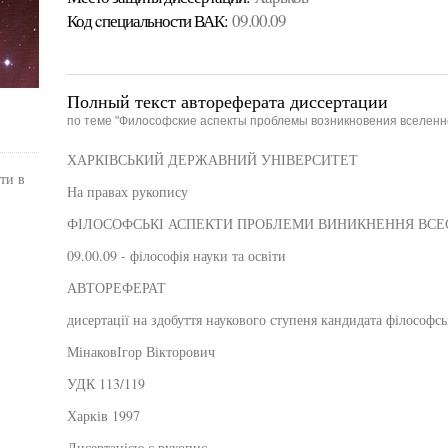
Код cпециальности ВАК:
09.00.09
Полный текст автореферата диссертации
по теме "Философские аспекты проблемы возникновения вселенно
ХАРКІВСЬКИЙ ДЕРЖАВНИЙ УНІВЕРСИТЕТ
ти в
На правах рукопису
ФІЛОСОФСЬКІ АСПЕКТИ ПРОБЛЕМИ ВИНИКНЕННЯ ВСЕС
09.00.09 - філософія науки та освіти
АВТОРЕФЕРАТ
дисертації на здобуття наукового ступеня кандидата філософс
МінаковІгор Вікторович
УДК 113/119
Харків 1997
Дисертацією є рукопис.