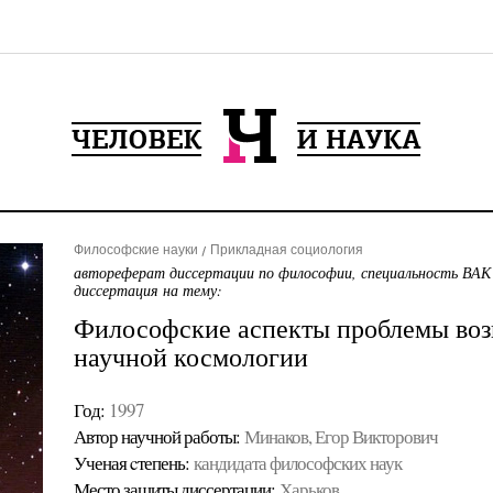
Философские науки
Прикладная социология
автореферат диссертации по философии, специальность ВАК
диссертация на тему:
Философские аспекты проблемы воз
научной космологии
Год:
1997
Автор научной работы:
Минаков, Егор Викторович
Ученая cтепень:
кандидата философских наук
Место защиты диссертации:
Харьков