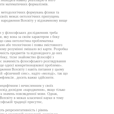
енти математичних формалізмів.
і методологічних формувань фізики та
в своїх межах онтологічних припущень
у народження Всесвіту у відзначеному вище
и у філософських дослідженнях треба
и, яку вона за своїм характером з боку
 що сама онтологічна проблематика
ою або теологічною і поява змістовного
ному розумінні змішало всі карти. Розробка
чність предметів та відповідного до них
боку, тісне знайомство філософії з
є значимість філософського розглядування
ще однієї конкретнонаукової проблеми».
дження Всесвіту і навіть питання у цьому
ий «фізичний сенс», надто «молоді», так що
ефлексія , досить важко здійснити.
специфічним і нечисленним у своїх
освід досвідом «народження», якщо тілько
та значень повсякденної мови. Однак,
сесвіту в межах класичної науки в тому
софській традиції присутнє,
ть репрезентативність і рівень
ту в квантовій космології, наскільки