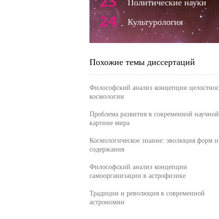
23
Политические науки
24
Культурология
Похожие темы диссертаций
Философский анализ концепции целостнос
космологии
Проблема развития в современной научной
картине мира
Космологическое знание: эволюция форм и
содержания
Философский анализ концепции
самоорганизации в астрофизике
Традиции и революция в современной
астрономии