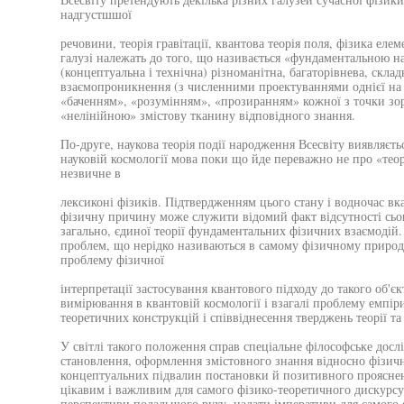
надгустшшої
речовини, теорія гравітації, квантова теорія поля, фізика елем
галузі належать до того, що називається «фундаментальною н
(концептуальна і технічна) різноманітна, багаторівнева, склад
взаємопроникнення (з численними проектуваннями однієї на 
«баченням», «розумінням», «прозиранням» кожної з точки зо
«нелінійною» змістову тканину відповідного знання.
По-друге, наукова теорія події народження Всесвіту виявляєть
науковій космології мова поки що йде переважно не про «теорі
незвичне в
лексиконі фізиків. Підтвердженням цього стану і водночас в
фізичну причину може служити відомий факт відсутності сьогод
загально, єдиної теорії фундаментальних фізичних взаємодій.
проблем, що нерідко називаються в самому фізичному приро
проблему фізичної
інтерпретації застосування квантового підходу до такого об'єк
вимірювання в квантовій космології і взагалі проблему емпі
теоретичних конструкцій і співвіднесення тверджень теорії т
У світлі такого положення справ спеціальне філософське дос
становлення, оформлення змістовного знання відносно фізичн
концептуальних підвалин постановки й позитивного прояснен
цікавим і важливим для самого фізико-теоретичного дискурсу,
перспективи подальшого руху, надати імперативи для самого 