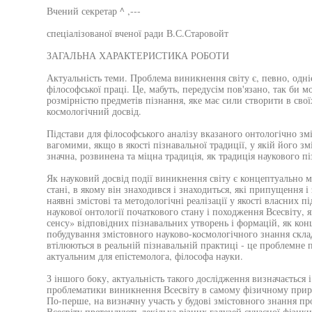
Вчений секретар ^ ,---
спеціалізованої вченої ради В.С.Старовойт
ЗАГАЛЬНА ХАРАКТЕРИСТИКА РОБОТИ
Актуальність теми. Проблема виникнення світу є, певно, одні
філософської праці. Це, мабуть, передусім пов'язано, так би 
розмірністю предметів пізнання, яке має сили створити в св
космологічний досвід.
Підстави для філософського аналізу вказаного онтологічно зм
вагомими, якщо в якості пізнавальної традиції, у якій його зм
значна, розвинена та міцна традиція, як традиція наукового пі
Як науковий досвід події виникнення світу є концептуально м
стані, в якому він знаходився і знаходиться, які припущення 
наявні змістові та методологічні реалізації у якості власних 
наукової онтології початкового стану і походження Всесвіту, 
сенсу» відповідних пізнавальних утворень і формацій, як кон
побудування змістовного науково-космологічного знання скла
втілюються в реальній пізнавальній практиці - це проблемне 
актуальним для епістемолога, філософа науки.
З іншого боку, актуальність такого дослідження визначається 
проблематики виникнення Всесвіту в самому фізичному приро
По-перше, на визначну участь у будові змістовного знання п
Всесвіту претендують декілька різних галузей сучасної фізики