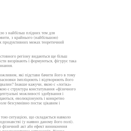
єю з найбільш плідних тем для
мовити, з крайнього (найбільшою)
оїх продуктивних межах теоретичний
істовного регіону видаються ще більш
істи визрівають і формуються, фігурує така
знання.
ожливим, які підстави бачити його в тому
і засновки імпліцюють і відтворюють його
підвалин? Інакше кажучи, якою є «логіка»
якою є структура констатування «фізичного
цептуальні можливості здобування і
даються, еволюціонують і конкретно
поле безсумнівно постає цікавим і
і тою ситуацією, що складається навколо
дознавстві (у наявно даному його полі).
ро фізичний акт або ефект виникнення
: позагалактична астрономія, фізика