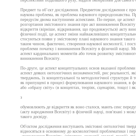
Предмет та об’єкт дослідження. Предметом дослідження є про
наукова проблема, як проблема наукового природознавства. П
передусім двома наступними аспектами. По-перше, це аспект
розгортання змістовного знання про акт виникнення Всесвіту в
відкриття (вірніше, відкривання, що продовжується) акту вин
фізичної події, це аспект зміни найважливіших концептуально-
стосуються появи у змістовому плані наукового знання такого ф
таким чином, фактично, створення наукової космології, і пос
проблеми початку і виникнення Всесвіту в фізичній науці. М
аспект кардинальних моментів або точок розвитку змістовног
виникнення Всесвіту.
По-друге, це аспект концептуальних основ вказаної проблеми
аспект деяких онтологічних визначеностей, рис реальності, як
тверджень, їх концептуальної та методологічної структури й те
як припущені в процесі формулювання наукового знання, в ф
або «образу світу» (в концептах, теоріях, сценаріях, тощо) і як
з
обумовлюють де відкриття як воно сталося, мають сенс переду
(акту народження Всесвіту) в фізичній науці, пов'язані з мо
такого досвіду.
Об'єктом дослідження виступають змістовні онтологічні твер
відносяться в основному до космологічної проблематики і пер
«походження Всесвіту» (гіпотези, сценарії, моделі, теорії), як