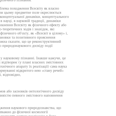
блема походження Всесвіту як власно
ри цьому предметне поле окреслюється
 концептуальної динаміки, концептуального
 науці, в науковій традиції, динаміки
икнення Всесвіту як фізичного ефекту або
теоретичних ходів і знахідок, які
ізичного об'єкту, як «Всесвіт в цілому» і,
тановки та позитивного прояснення
ожна сказати, що це реконструктивний
о природонаукового досвіду події
 у науковому пізнанні. Інакше кажучи, це
і відтворює (у плані власних змістовних
хнічного апарату їх реалізації) сама наука
ормуванні відкритого нею «стану речей»
і, відповідно,
мов або засновків онтологічного досвіду
жливістю певного змістового наповнення
дження наукового природознавства, що
еважно до фізичної космології
і знаходять наявну реалізацію в його