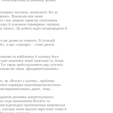
ентарних частинок, космологія. Всі ці
аукою». Взаємодія між ними
на і має скоріше характер сполучення,
одну й взаємною перевіркою, оцінкою,
ру інших). Це робить надто неоднорідною й
ся ще далеко не повного. В сучасній
ї», а про «сценарії» - слово досить
казанням на найближчу й основну його
ні квантової теорії гравітації та, більш
 Тут також треба-відзначити ряд супутніх
дознавстві також «фундаментальними»:
ту, як «Всесвіт у цілому», проблему
ричної перевірки квантовокосмологічних
а експериментальних даних, тощо. .
лідження динаміки концептуального
ої події виникнення Всесвіту та
ня відповідної проблематики виявляється
 оскільки може вказати еврістичні точки й
фізичного пізнання.