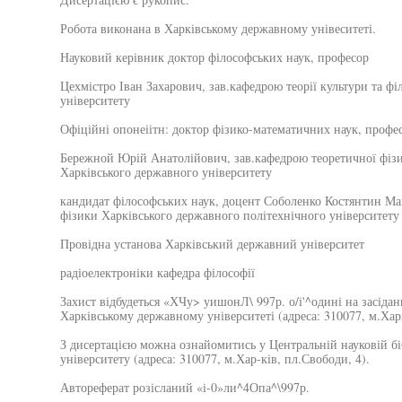
Робота виконана в Харківському державному унівеситеті.
Науковий керівник доктор філософських наук, професор
Цехмістро Іван Захарович, зав.кафедрою теорії культури та ф
університету
Офіційні опонеіітн: доктор фізико-математичних наук, профе
Бережной Юрій Анатолійович, зав.кафедрою теоретичної фізи
Харківського державного університету
кандидат філософських наук, доцент Соболенко Костянтин Ма
фізики Харківського державного політехнічного університету
Провідна установа Харківський державний університет
радіоелектроніки кафедра філософії
Захист відбудеться «ХЧу> уишонЛ\ 997р. о/і'^одині на засіданн
Харківському державному університеті (адреса: 310077, м.Харк
З дисертацією можна ознайомитись у Центральній науковій бі
університету (адреса: 310077, м.Хар-ків, пл.Свободи, 4).
Автореферат розісланий «і-0»ли^4Опа^\997р.