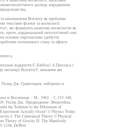
нтовокосмологічного досвіду народження
риродознавства.
у та виникнення Всесвіту як проблеми
ми текстами фізики та космології.
тта1, які формують квантову космологію як
ють, проте, кардинальний онтологічний сенс
ють основні перспективи здобуття
проблеми початкового стану та ефекту
ення а,
нтальні відкриття Е.Хаббла3 А.Пензіаса і
дії еволюції Всесвіту5, минаючи які
/ Уилер Дж. Гравитация, нейтрино и
о и Вселенная. - М., 1962. - С.333-348;
969; Уилер Дж. Предвидение Эйнштейна.
ould the Solution to the Dilemman of
 Experiment Actyally Occur? // Physics Today.
avity I: The Cannonical Theory // Physical
um Theory of Gravity II: The Manifestly
95-1238; DeWitt