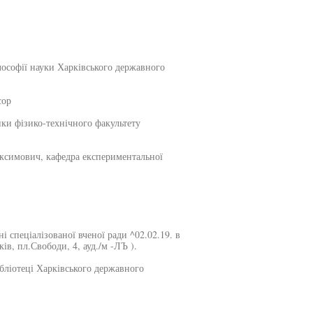
ілософії науки Харківського державного
сор
ки фізико-технічного факультету
ксимович, кафедра експериментальної
і спеціалізованої вченої ради ^02.02.19. в
ів, пл.Свободи, 4, ауд./м -ЛЪ ).
бліотеці Харківського державного