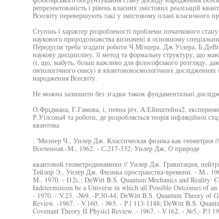
репрезентованість і рівень власних змістових реалізацій ква
Всесвіту перевершують такі у змістовому плані класичного п
Ступінь і характер розробленості проблеми початкового стан
наукового природознавства визначені в основному спеціальни
Передусім треба згадати роботи Ч.Мізцера, Дж.Уілера, Б.ДеВі
наукову дисципліну, її метод та формальну структуру, що ма
(і, що, мабуть, більш важливо для філософського розгляду, да
онтологічного сенсу) в квантовокосмологічних дослідженнях 
народження Всесвіту.
Не можна залишити без згадки також фундаментальні дослідж
О.Фрідмана, Г.Гамова, і, певна річ, А.Ейнштейна2, експериме
Р.Уілсона4 та роботи, де розробляється теорія інфляційної ста
квантова
. 'Мизнер Ч., Уилер Дж. Классическая физика как геометрия /
Вселенная.-М., 1962. - С.217-332; Уилер Дж. О природе
квантовой геометродинамики // Уилер Дж. Гравитация, нейтрин
Тейлор Э., Уилер Дж. Физика пространства-времени. - М., 1
М., 1970. - I12c.; DeWitt B.S. Quantum Mechanics and Reality: C
Indeterminism be a Universe in which all Possible Outcomes of an
- 1970. - V.23. -№9. -P,30-44; DeWitt B.S. Quantum Theory of Gr
Review. -1967. - V.160. - №5. - P.l 113-1148; DeWitt B.S. Quant
Covenant Theory II Physicl Review. - 1967. - V.162. - №5,- P.l 1