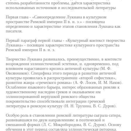
степень разработанности проблемы, даётся характеристика
использованных источников и исследовательской литературы
Первая глава - «Самоопределение Лукиана в культурном
пространстве Римской империи II в. н. э.» - посвящена
определению и характеристике этапов становления Лукиана как
писателя.
Первый параграф первой главы - «Культурный контекст творчества
Лукиана» - посвящен характеристике культурного пространс!ва
Римской империи II в. н. э.
Творчество Лукиана развивалось, преимущественно, в контексте
возрождения эллинистической эстетики, и. одновременно, под
влиянием нараставшего кризиса античной культуры (М. Ф.
Овсянников). Специфика этого периода в развитии античной
культуры проявилась в распространении «второй софистики»,
развитии жанра «греческого романа» (А. Ф. Лосев, И. М. Нахов).
Ослабление языкового барьера, интерес образованных римлян к
художественному наследию греков и оказываемое им
эллинизированной верхушкой римского общества
покровительство способствовали интеграции греческой
литературы в римскую культуру (Н. Н. Трухииа, В. С. Дуров).
Особую роль в становлении римской литературы сыграла сатира,
развивавшаяся по двум направлениям: в поэтической и
смешанной формах (Л. С. Мокробородова, В. С. Дуров). Основу
обучения в этот период составляла эллинистическая риторика.