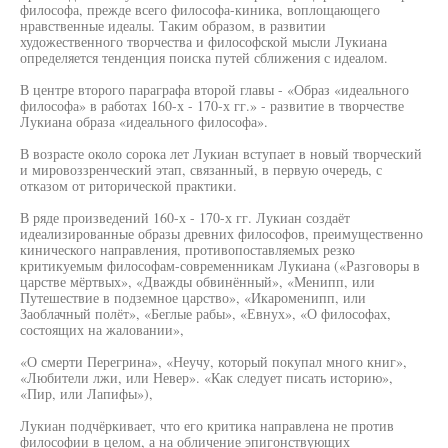
философа, прежде всего философа-киника, воплощающего
нравственные идеалы. Таким образом, в развитии
художественного творчества и философской мысли Лукиана
определяется тенденция поиска путей сближения с идеалом.
В центре второго параграфа второй главы - «Образ «идеального
философа» в работах 160-х - 170-х гг.» - развитие в творчестве
Лукиана образа «идеального философа».
В возрасте около сорока лет Лукиан вступает в новый творческий
и мировоззренческий этап, связанный, в первую очередь, с
отказом от риторической практики.
В ряде произведений 160-х - 170-х гг. Лукиан создаёт
идеализированные образы древних философов, преимущественно
кинического направления, противопоставляемых резко
критикуемым философам-современникам Лукиана («Разговоры в
царстве мёртвых», «Дважды обвинённый», «Менипп, или
Путешествие в подземное царство», «Икароменипп, или
Заоблачный полёт», «Беглые рабы», «Евнух», «О философах,
состоящих на жаловании»,
«О смерти Перегрина», «Неучу, который покупал много книг»,
«Любители лжи, или Невер». «Как следует писать историю»,
«Пир, или Лапифы»),
Лукиан подчёркивает, что его критика направлена не против
философии в целом, а на обличение эпигонствующих