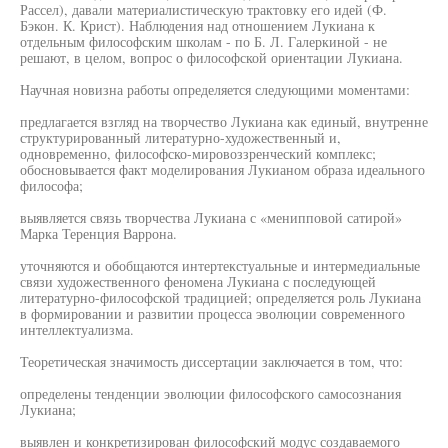
Рассел), давали материалистическую трактовку его идей (Ф.
Бэкон. К. Крист). Наблюдения над отношением Лукиана к
отдельным философским школам - по Б. Л. Галеркиной - не
решают, в целом, вопрос о философской ориентации Лукиана.
Научная новизна работы определяется следующими моментами:
предлагается взгляд на творчество Лукиана как единый, внутренне
структурированный литературно-художественный и,
одновременно, философско-мировоззренческий комплекс;
обосновывается факт моделирования Лукианом образа идеального
философа;
выявляется связь творчества Лукиана с «менипповой сатирой»
Марка Теренция Варрона.
уточняются и обобщаются интертекстуальные и интермедиальные
связи художественного феномена Лукиана с последующей
литературно-философской традицией; определяется роль Лукиана
в формировании и развитии процесса эволюции современного
интеллектуализма.
Теоретическая значимость диссертации заключается в том, что:
определены тенденции эволюции философского самосознания
Лукиана;
выявлен и конкретизирован философский модус создаваемого