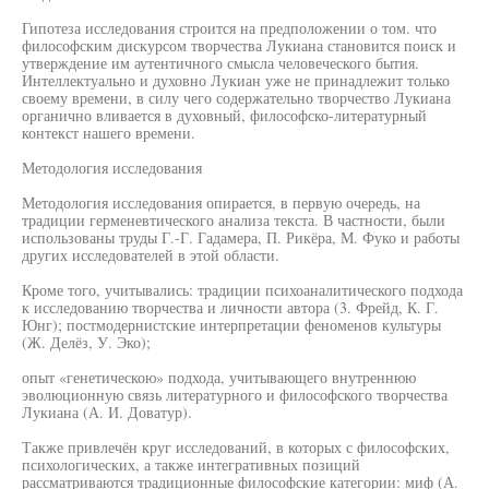
Гипотеза исследования строится на предположении о том. что
философским дискурсом творчества Лукиана становится поиск и
утверждение им аутентичного смысла человеческого бытия.
Интеллектуально и духовно Лукиан уже не принадлежит только
своему времени, в силу чего содержательно творчество Лукиана
органично вливается в духовный, философско-литературный
контекст нашего времени.
Методология исследования
Методология исследования опирается, в первую очередь, на
традиции герменевтического анализа текста. В частности, были
использованы труды Г.-Г. Гадамера, П. Рикёра, М. Фуко и работы
других исследователей в этой области.
Кроме того, учитывались: традиции психоаналитического подхода
к исследованию творчества и личности автора (3. Фрейд, К. Г.
Юнг); постмодернистские интерпретации феноменов культуры
(Ж. Делёз, У. Эко);
опыт «генетическою» подхода, учитывающего внутреннюю
эволюционную связь литературного и философского творчества
Лукиана (А. И. Доватур).
Также привлечён круг исследований, в которых с философских,
психологических, а также интегративных позиций
рассматриваются традиционные философские категории: миф (А.