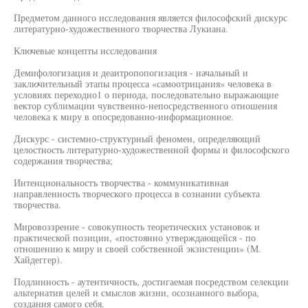
Предметом данного исследования является философский дискурс
литературно-художественного творчества Лукиана.
Ключевые концепты исследования
Демифологизация и деаитропопогизация - начальный и
заключительный этапы процесса «самоотрицания» человека в
условиях переходно1 о периода, последовательно выражающие
вектор сублимации чувственно-непосредственного отношения
человека к миру в опосредованно-информационное.
Дискурс - системно-структурный феномен, определяющий
целостность литературно-художественной формы и философского
содержания творчества;
Интенциональностъ творчества - коммуникативная
направленность творческого процесса в сознании субъекта
творчества.
Мировоззрение - совокупность теоретических установок и
практической позиции, «постоянно утверждающейся - по
отношению к миру и своей собственной экзистенции» (М.
Хайдеггер).
Подлинность - аутентичность, достигаемая посредством селекции
альтернатив целей и смыслов жизни, осознанного выбора,
создания самого себя.