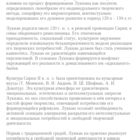
влияние на процесс формировании Лукиана как писателя,
определивших своеобразие его индивидуального творческого
метода, специфику его мировоззрения, контекстуально
моделировавших его духовное развитие в период 120-х - 130-х гг.
Лукиан родился около 120 г. н. э. в римской провинции Сирия, в
семье обедневшего ремесленника. Его этническая
принадлежность, социальный статус, культурное окружение
определили изначальную безальтернативность модели реализации
его творческих потребностей: Лукиан должен был стать учеником
каменотёса. Лукиан не удовлетворён намечающейся
перспективой. В сознании Лукиана формируется конфликт
окружающей его реальности и домысливаемого им «идеального»
бытия.
Культура Сирии II в. н. э. была ориентирована на вульгарные
вкусы (Т. Моммзен, В. И. Авдиев, И. Ш. Шифман, А. И.
Доватур). Эта культурная атмосфера не удовлетворяла
эмоциональных, эстетических и интеллектуальных запросов
Лукиана, но она способствовала проявлению в нём интереса к
чистой форме творчества, отвечавшей потребностям его
формирующейся рефлексии. Лукиан осознаёт необходимость
активной селекции альтернатив раскрытия его интеллектуальных
и эмоциональных потребностей в свободной творческой
деятельности.
Порвав с традиционной средой, Лукиан на практике реализует
потребность в свободной творческой деятельности в рамках