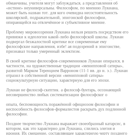
обманчивы, учителя могут заблуждаться, а представления об
«истине» неуниверсальны. Философом, по мнению Лукиана,
может быть назван тот. для кого очевидна несостоятельность
школярской, подражательной, эпигонской философии,
опирающейся на отвлечённое и субъективное мнение.
Проблему мировоззрения Лукиана нельзя решить посредством его
привязки к идеологии какой-либо философской школы. Лукиан
подвергал безжалостной критике все современные ему
философские направления, избе! ая подозрений в эпигонстве,
признавал только умеренный эклектизм.
В своей критике философов-современников Лукиан опирался, в
частности, на художественные традиции «менипповой сатиры»,
развитой Марком Теренцием Варроном (11-1 вв. до н. э.). Лукиан
отразил в собственной версии «менипповой сатиры»
социокультурную ситуацию, характерную для его эпохи.
Лукиан не философ-скептик. а философ-бунтарь, осознающий
несовершенство любых систематизации философског о
опыта, беспомощность поражённой официозом философии и
неспособность философов-формалистов раскрыть дух подлинной
философии.
Позднее творчество Лукиана выражает своеобразный катарсис, в
котором, как это характерно для Лукиана, слились элегия и
ирония. Их смешение, составляющее характерную черту позднего