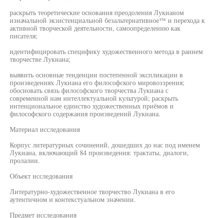
раскрыть теоретические основания преодоления Лукианом
изначальной экзистенциальной безальтернативное™ и перехода к
активной творческой деятельности, самоопределению как
писателя;
идентифицировать специфику художественного метода в раннем
творчестве Лукиана;
выявить основные тенденции постепенной экспликации в
произведениях Лукиана его философского мировоззрения;
обосновать связь философского творчества Лукиана с
современной нам интеллектуальной культурой; раскрыть
интенциональное единство художественных приёмов и
философского содержания произведений Лукиана.
Материал исследования
Корпус литературных сочинений, дошедших до нас под именем
Лукиана, включающий 84 произведения: трактаты, диалоги,
пролалии.
Объект исследования
Литературно-художественное творчество Лукиана в его
аутентичном и контекстуальном значении.
Предмет исследования