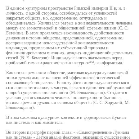
В едином культурном пространстве Римской империи II в. н. э.
личность, с одной стороны, освобождалась от условностей
закрытых обществ, но, одновременно, отчуждалась и
обесценивалась. Усиливался разрыв в жизнедеятельности человека
между его эгоистической и общественной сферами жизни (С. С.
Батенин). В этом проявлялась закономерность двойственности
движения истории общества, представленной, одновременно,
воспроизведением непосредственной жизнедеятельности
индивидов, проявлением их субъективной природы и
функционированием внешних, чуждых индивидам общественных
связей (В. Е. Кемеров). Индивидуальность оказывалась перед
проблемой самосохранения, конъюнктурное™, конформизма.
Как и в современном обществе, массовая культура лукиановской
эпохи делала акцент на внешней эффектности, эстетической
составляющей творчества. В эпоху роста индивидуалистического
сознания эстетическое, зачастую, является единственной духовной
опорой существования личности (М. Блюменкранц). Создаются
условия для «скольжения человека по поверхности бытия» -
вызова времени духовным основам общества (С. С. Хоружий, М.
Блюменкранц).
В этом сложном культурном контексте и формировался Лукиан
как писатель и как мыслитель.
Во втором параграфе первой главы - «Самоопределение Лукиана
как писателя» - даётся анализ факторов, оказавших существенное