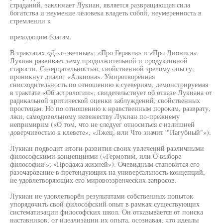
страданий, заключает Лукиан, является развращающая сила
богатства и неумение человека владеть собой, неумеренность в
стремлении к
преходящим благам.
В трактатах «Долговечные», «Про Геракла» и «Про Диониса»
Лукиан развивает тему продолжительной и продуктивной
старости. Созерцательностью, свойственной зрелому опьггу,
проникнут диалог «Алкиона». Умиротворённая
снисходительность по отношению к суевериям, демонстрируемая
в трактате «Об астрологии», свидетельствует об отказе Лукиана от
радикальной критической оценки заблуждений, свойственных
простецам. Но по отношению к нравственным порокам, разврату,
лжи, самодовольному невежеству Лукиан по-прежнему
непримирим («О том, что не следуег относиться с излишней
доверчивостью к клевете», «Лжец, или Что значит '"Пагубный"»).
Лукиан подводит итоги развития своих увлечений различными
философскими концепциями («Гермотим, или О выборе
философии'», «Продажа жизней»). Очевидным становится его
разочарование в претендующих на универсальность концепций,
не удовлетворяющих его мировоззренческих запросов.
Лукиан не удовлетворён результатами собственных попыток
упорядочить свой философский опыт в рамках существующих
систематизации философских школ. Он отказывается от поиска
наставников, от идеализации их опыта, осознавая, что идеалы