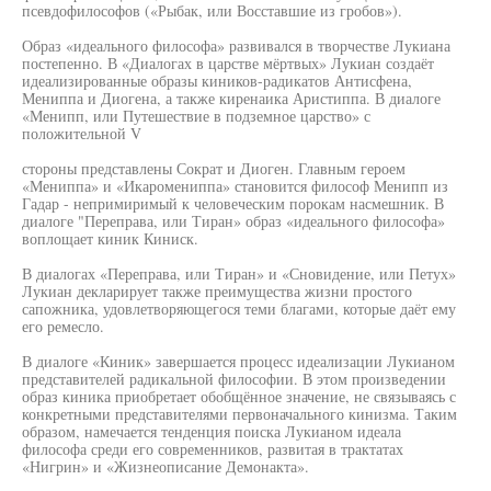
псевдофилософов («Рыбак, или Восставшие из гробов»).
Образ «идеального философа» развивался в творчестве Лукиана
постепенно. В «Диалогах в царстве мёртвых» Лукиан создаёт
идеализированные образы киников-радикатов Антисфена,
Мениппа и Диогена, а также киренаика Аристиппа. В диалоге
«Менипп, или Путешествие в подземное царство» с
положительной V
стороны представлены Сократ и Диоген. Главным героем
«Мениппа» и «Икаромениппа» становится философ Менипп из
Гадар - непримиримый к человеческим порокам насмешник. В
диалоге "Переправа, или Тиран» образ «идеального философа»
воплощает киник Киниск.
В диалогах «Переправа, или Тиран» и «Сновидение, или Петух»
Лукиан декларирует также преимущества жизни простого
сапожника, удовлетворяющегося теми благами, которые даёт ему
его ремесло.
В диалоге «Киник» завершается процесс идеализации Лукианом
представителей радикальной философии. В этом произведении
образ киника приобретает обобщённое значение, не связываясь с
конкретными представителями первоначального кинизма. Таким
образом, намечается тенденция поиска Лукианом идеала
философа среди его современников, развитая в трактатах
«Нигрин» и «Жизнеописание Демонакта».