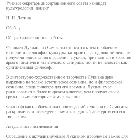
Ученый секретарь диссертационного совета кандидат
культурологии, доцент
Н. Н. Лётина
О^об -у
Общая характеристика работы
Феномен Лукиана из Самосаты относится к тем проблемам
истории и философии культуры, которые на сегодняшний день не
получили однозначного решения. Лукиан, признанный в качестве
яркого писателя и язвительного сатирика, почти не известен как
оригинальный философ.
В литературно-художественном творчестве Лукиана ярко
выражено не только эстетическое сознание, но и философское
сознание, специфическое для его времени. Лукиан смог
реализоваться в более широком качестве, чем продукт своей
среды, во «внеисторическом» значении.
Философская проблематика произведений Лукиана из Самосаты
раскрывается и исследуется нами как единый дискурс всего его
творчества.
Актуальность исследования
Обращение к актуализируемым Лукианом проблемам важно для