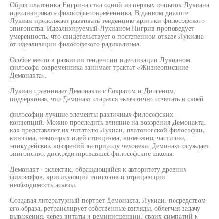
Образ платоника Нигрина стал одной из первых попыток Лукиана
идеализировать философа-современника. В данном диалоге
Лукиан продолжает развивать тенденцию критики философского
эпигонства. Идеализируемый Лукианом Нигрин проповедует
умеренность, что свидетельствует о постепенном отказе Лукиана
от идеализации философского радикализма.
Особое место в развитии тенденции идеализации Лукианом
философа-современника занимает трактат «Жизнеописание
Демонакта».
Лукиан сравнивает Демонакта с Сократом и Диогеном,
подчёркивая, что Демонакт старался эклектично сочетать в своей
философии лучшие элементы различных философских
концепций. Можно проследить влияние на воззрения Демонакта,
как представляет их читателю Лукиан, платоновской философии,
кинизма, некоторых идей стоицизма, возможно, частично,
эпикурейских воззрений на природу человека. Демонакт осуждает
эпигонство, дискредитировавшее философские школы.
Демонакт - эклектик, обращающийся к авторитету древних
философов, критикующий эпигонов и отрицающий
необходимость аскезы.
Создавая литературный портрет Демонакта, Лукиан, посредством
его образа, ретранслирует собственные взгляды, облегчая задачу
выражения, через цитаты и реминисценции, своих симпатий к