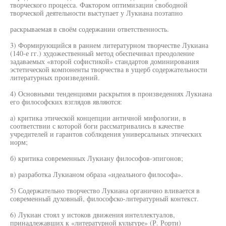
творческого процесса. Фактором оптимизации свободной
творческой деятельности выступает у Лукиана поэтапно
раскрываемая в своём содержании ответственность.
3) Формирующийся в раннем литературном творчестве Лукиана
(140-е гг.) художественный метод обеспечивал преодоление
задаваемых «второй софистикой» стандартов доминирования
эстетической компоненты творчества в ущерб содержательности
литературных произведений.
4) Основными тенденциями раскрытия в произведениях Лукиана
его философских взглядов являются:
а) критика этической концепции античной мифологии, в
соответствии с которой боги рассматривались в качестве
учредителей и гарантов соблюдения универсальных этических
норм;
б) критика современных Лукиану философов-эпигонов;
в) разработка Лукианом образа «идеального философа».
5) Содержательно творчество Лукиана органично вливается в
современный духовный, философско-литературный контекст.
6) Лукиан стоял у истоков движения интеллектуалов,
принадлежавших к «литературной культуре» (Р. Рорти)