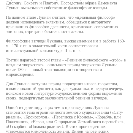
Диогену, Сократу и Платону. Посредством образа Демонакта
Лукиан высказывает собственные философские взгляды.
На данном этапе Лукиан считает, что «идеальный философ»
должен исповедовать эклектизм, обращаться к авторитету
признанных философов древности, критиковать современных
эпигонов, отрицать обязательности аскезы.
Философские взгляды Лукиана, высказываемые им в работах 160-
х - 170-х гг. в значительной части соответствовали
интеллектуальной конъюнктуре II в. н. э.
Третий параграф второй главы - «Ревизия философского «credo» в
позднем творчестве» - описывает период творчества Лукиана
после 180 г. - новый этап эволюции его творчества и
мировоззрения.
Для Лукиана наступил период подведения итогов творчества,
ознаменованный для него, как для художника, в первую очередь,
поиском новой литературно-художественной формы выражения
своих, подвергнутых заключительной ревизии взглядов.
Одной из доминирующих тем в произведениях Лукиана
становится тема ограниченности земного существования («Сату-
рналии», «Кроносолон». «Переписка с Кроном», «Корабль, или
Пожелания», «Нерон, или О прорытии Истмийского перешейка»,
«О скорби», «Похвала родине»). В этих произведениях
утверждается мимолётность жизни. Виной человеческих