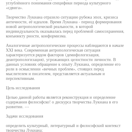
углублённого понимания специфики периода культурного
«сдвига».
Творчество Лукиана отразило ситуацию рубежа эпох, кризиса
античности, её идеалов. Время Лукиана - период формирования
новой антропологической реальности, в которой
индивидуальность оказывалась перед проблемой самосохранения,
конъюнкту рности, конформизма.
Аналогичные антропологические процессы наблюдаются в начале
XXI века. Современная антропологическая ситуация
характеризуется рядом факторов (демифологизация,
деантропологизация), угрожающих целостности личности. В
данных условиях обращение к опыту Лукиана, определение его
роли в осмыслении «вечных проблем», стоящих перед
мыслителем и писателем, представляется актуальным и
перспективным.
Цель исследования
Целью данной работы является реконструкция и определение
содержания философско! о дискурса творчества Лукиана в его
развитии. ---
Задачи исследования
определить культурный, литературный и философский контекст
творчества Лукиана;