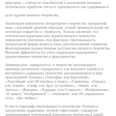
аудитории, с учётом её способностей к различению внешних
эстетических атрибутов текста и «прекрасного» как содержания и
цели художественного творчества.
Анализируя компоненты литературного творчества: прекрасный
язык, следующий древним образцам, острый проницательный ум,
атгическое изящество и стройность, Лукиан заключает, что
эстетическая характеристика художественного творчества
определяется сочетанием этих факторов. Оригинальность
литературной формы является лишь дополнительным элементом,
фокусирующим художественные достоинства продукта творчества.
Внешняя эффектность без учёта содержания приравнивает
художественное творчество к фокусничеству.
Значимая роль «прекрасного» в творчестве актуализирует
проблему различения «прекрасного» как внешнего атрибута и
внутреннего содержание творчества, рассматриваемую в ряде
произведений Лукиана («Лексифан, или Краснобай»,
«Лжеучёный, или Об ошибках в языке», «Гармонид», «Геродот,
или Аэций», «Скиф, или Друг на чужбине», «Зевкис, или
Ангиох», «Жаждни», «Харидем, или О красоте», «Изображения»,
«В защиту "Изображений"», «Анахарсис. или Об упражнении
тела», «Две любви»).
В тексте параграфа обосновывается новаторство Лукиана в
преодолении задаваемых «второй софистикой» стандартов
доминирования эстетической компоненты творчества в ущерб