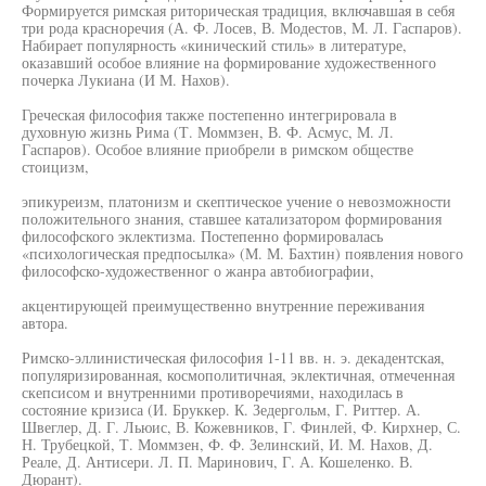
Формируется римская риторическая традиция, включавшая в себя
три рода красноречия (А. Ф. Лосев, В. Модестов, М. Л. Гаспаров).
Набирает популярность «кинический стиль» в литературе,
оказавший особое влияние на формирование художественного
почерка Лукиана (И М. Нахов).
Греческая философия также постепенно интегрировала в
духовную жизнь Рима (Т. Моммзен, В. Ф. Асмус, М. Л.
Гаспаров). Особое влияние приобрели в римском обществе
стоицизм,
эпикуреизм, платонизм и скептическое учение о невозможности
положительного знания, ставшее катализатором формирования
философского эклектизма. Постепенно формировалась
«психологическая предпосылка» (М. М. Бахтин) появления нового
философско-художественног о жанра автобиографии,
акцентирующей преимущественно внутренние переживания
автора.
Римско-эллинистическая философия 1-11 вв. н. э. декадентская,
популяризированная, космополитичная, эклектичная, отмеченная
скепсисом и внутренними противоречиями, находилась в
состояние кризиса (И. Бруккер. К. Зедергольм, Г. Риттер. А.
Швеглер, Д. Г. Льюис, В. Кожевников, Г. Финлей, Ф. Кирхнер, С.
Н. Трубецкой, Т. Моммзен, Ф. Ф. Зелинский, И. М. Нахов, Д.
Реале, Д. Антисери. Л. П. Маринович, Г. А. Кошеленко. В.
Дюрант).