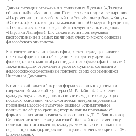
Данная ситуация отражена и в сочинениях Лукиана («Дважды
обвинённый», «Менипп, или Путешествие в подземное царство»,
«Икароменипп, или Заоблачный полёт», «Беглые рабы», «Евнух».
«О философах, состоящих на жаловании», «О смерти Перегрина»,
«Любители лжи, или Невер», «Как следует писать историю»,
«Пир, или Лапифы»), Его свидетельства подтверждают
распространение в самых различных слоях римского общества
философского эпигонства.
Как следствие кризиса философии, в этот период развивается
практика формального обращения к авторитету древних
философов и создания образа «идеального философа» (Эпиктет).
также нашедшая отражение в работах Лукиана. создавшего
философско-художественные портреты своих современников:
Нигрина и Демонакта.
В имперский римский период формировались предпосылки
современной массовой культуры (М. Р. Бабина). Сравнение
культуры двух эпох в данном аспекте исходит из следующих
посылок: основным, «психологически детерминированным
признаком массовой культуры» является «стремительное
понижение общего уровня»; вторым явным признаком её
формирования можно считать агрессивность (Т. С. Злотникова).
Становление в тот период массовой, близкой к современному
пониманию этого явления, культуры можно рассматривать как
первый признак формирования антропологического кризиса (М.
Блюменкранц).