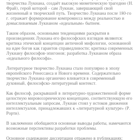
творчества Лукиана, создаёт высокую миметическую трагедию (Н.
Фрай), герой которой - сам Лукиан, завершающий свой
жизненный и творческий путь. Творчество Лукиана после 180-го
г. отражает формирование компромисса между реальностью и
домысливаемым Лукианом «идеальным» бытием.
Таким образом, основными тенденциями раскрытия в
произведениях Лукиана его философских взглядов являются:
критика этической концепции античной мифологии, основанной
на идее богов как гарантов справедливости; критика современных
Лукиану философов-эпигонов; разработка Лукианом образа
«идеального философа».
Литературное творчество Лукиана стало популярно в эпоху
европейского Ренессанса и Нового времени. Содержательно
творчество Лукиана органично вливается в современный
духовный, философско-литературный контекст.
Как философ, раскрывший в литературно-художественной форме
целостную мировоззренческую концепцию, соответствующую его
интеллектуальным запросам, Лукиан стоял у истоков движения
интеллектуалов, принадлежавших к «литературной культуре» (Р.
Рорти).
В заключении обобщаются основные выводы работы, намечаются
возможные перспективы разработки проблемы.
Основное содержание диссертации отражено в публикациях: