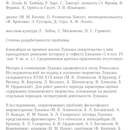
Ф. Лосев, К. Хюбнер, Р. Барт, С. Лангер); личность (Э. Фромм, В.
Франки, X. Ортега-и-Гассет, Э. В. Ильенков);
диалог (М. М. Бахтин, О. Розеншток-Хюсси); интенциональносгь
(Ф. Брентано, Э. Гуссерль, Д. Серл, А. Ф. Лосев);
массовая культура (Г. Лебон, С. Московичи, П. С. Гуревич).
Степень разработанности проблемы
Ближайшее ко времени жизни Лукиана свидетельство о нём
принадлежит римскому историку и софисту Евнапию (2-я пол. IV
-нач. V вв. н. э.). Средневековая критика практически отсутствует.
Интерес к сочинениям Лукиана проявляется в эпоху Ренессанса.
Исследовательский же подход к изучению творчества Лукиана
складывается в ХУШ-Х1Х веках (М. В. Ломоносов. Я Бруккер, Г.
Виланд, Ф. Кирхнер, Л. Коллинз, А. Шопенгауэр, В. Алексеев, Б.
И. Ордынский). Для работ данного периода характерны оценки
содержания лукиановского творчества, основанные на анализе
отдельных периодов литературной деятельности Лукиана.
В исследованиях, затрагивающих проблему философского
мировоззрения Лукиана (М. В. Ломоносов, Б. Л. Богаевский, А.
П. Каждан, И. М. Нахов, Б. Л. Галеркина), взгляды Лукиана
представлены фрагментарно. Его относили к эпикурейцам (И.
Бруккер, Б. Л. Галеркина, Б. И. Ордынский, А. С Богомолов, В.
Кожевников), киникам (И. М. Нахов), скептикам (Ф. Кирхнер. Б