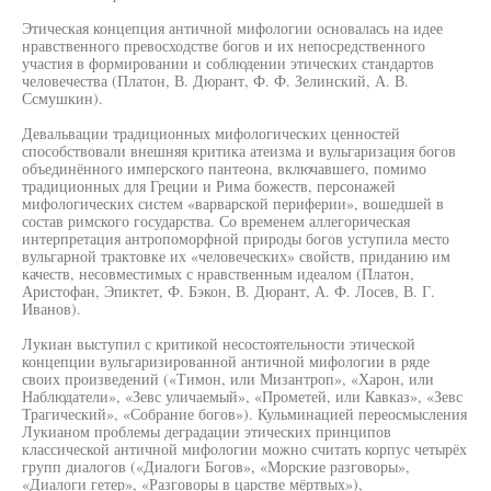
Этическая концепция античной мифологии основалась на идее
нравственного превосходстве богов и их непосредственного
участия в формировании и соблюдении этических стандартов
человечества (Платон, В. Дюрант, Ф. Ф. Зелинский, А. В.
Ссмушкин).
Девальвации традиционных мифологических ценностей
способствовали внешняя критика атеизма и вульгаризация богов
объединённого имперского пантеона, включавшего, помимо
традиционных для Греции и Рима божеств, персонажей
мифологических систем «варварской периферии», вошедшей в
состав римского государства. Со временем аллегорическая
интерпретация антропоморфной природы богов уступила место
вульгарной трактовке их «человеческих» свойств, приданию им
качеств, несовместимых с нравственным идеалом (Платон,
Аристофан, Эпиктет, Ф. Бэкон, В. Дюрант, А. Ф. Лосев, В. Г.
Иванов).
Лукиан выступил с критикой несостоятельности этической
концепции вульгаризированной античной мифологии в ряде
своих произведений («Тимон, или Мизантроп», «Харон, или
Наблюдатели», «Зевс уличаемый», «Прометей, или Кавказ», «Зевс
Трагический», «Собрание богов»). Кульминацией переосмысления
Лукианом проблемы деградации этических принципов
классической античной мифологии можно считать корпус четырёх
групп диалогов («Диалоги Богов», «Морские разговоры»,
«Диалоги гетер», «Разговоры в царстве мёртвых»),