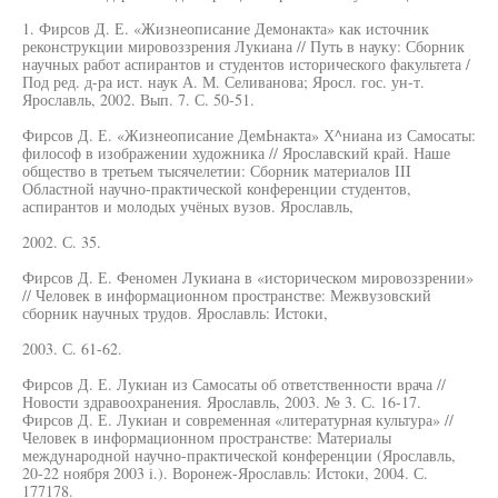
1. Фирсов Д. Е. «Жизнеописание Демонакта» как источник
реконструкции мировоззрения Лукиана // Путь в науку: Сборник
научных работ аспирантов и студентов исторического факультета /
Под ред. д-ра ист. наук А. М. Селиванова; Яросл. гос. ун-т.
Ярославль, 2002. Вып. 7. С. 50-51.
Фирсов Д. Е. «Жизнеописание ДемЬнакта» Х^ниана из Самосаты:
философ в изображении художника // Ярославский край. Наше
общество в третьем тысячелетии: Сборник материалов III
Областной научно-практической конференции студентов,
аспирантов и молодых учёных вузов. Ярославль,
2002. С. 35.
Фирсов Д. Е. Феномен Лукиана в «историческом мировоззрении»
// Человек в информационном пространстве: Межвузовский
сборник научных трудов. Ярославль: Истоки,
2003. С. 61-62.
Фирсов Д. Е. Лукиан из Самосаты об ответственности врача //
Новости здравоохранения. Ярославль, 2003. № 3. С. 16-17.
Фирсов Д. Е. Лукиан и современная «литературная культура» //
Человек в информационном пространстве: Материалы
международной научно-практической конференции (Ярославль,
20-22 ноября 2003 i.). Воронеж-Ярославль: Истоки, 2004. С.
177178.