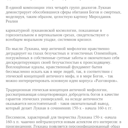
В единой композиции этих четырёх групп диалогов Лукиан
демонстрирует обособившиеся сферы обитания Богов и смертных,
моделируя, таким образом, целостную картину Мироздания.
Реалии
карикатурной лукиановской космологии, показанные в
горизонтальном и вертикальном срезах, свидетельствуют о
всеобщем моральном упадке, системном кризисе.
По мысли Лукиана, мир античной мифологии нравственно
деградирует на глазах безучастных и эгоистичных Олимпийцев,
погружённых в собственные суетные заботы и окончательно себя
дискредитирующих своей безучастностью к происходящему.
Воплощённые идеалы, нравственный фундамент бытия
бессмысленно искать как в мире людей, так, в соответствии с
этической концепцией античного мифа, и в мире Богов, - так
можно интерпретировать основную идею корпуса «Разговоров».
Традиционная этическая концепция античной мифологии,
рассматривающая олицетворяющих добродетель богов в качестве
гарантов этических универсалий, на исходе античности
оказывается несостоятепъной - таков окончательный вывод,
который делает Лукиан в сочинениях 150-х - начала 160-х гг.
Пессимизм, характерный для творчества Лукиана 150-х -начала
160-х п. чааично нейтрализуется новым аспектом его интересов: в
произведениях Лукиана появляется персонифицированный образ