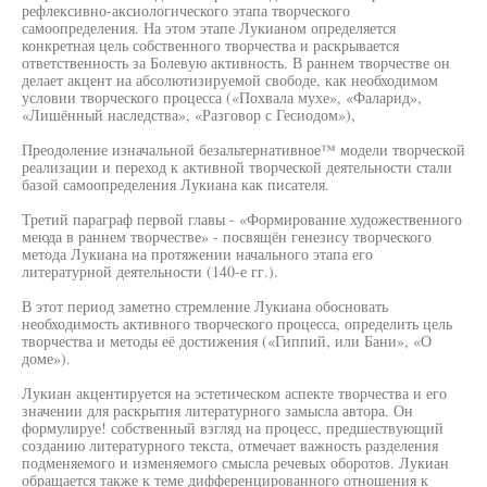
рефлексивно-аксиологического этапа творческого
самоопределения. На этом этапе Лукианом определяется
конкретная цель собственного творчества и раскрывается
ответственность за Болевую активность. В раннем творчестве он
делает акцент на абсолютизируемой свободе, как необходимом
условии творческого процесса («Похвала мухе», «Фаларид»,
«Лишённый наследства», «Разговор с Гесиодом»),
Преодоление изначальной безальтернативное™ модели творческой
реализации и переход к активной творческой деятельности стали
базой самоопределения Лукиана как писателя.
Третий параграф первой главы - «Формирование художественного
меюда в раннем творчестве» - посвящён генезису творческого
метода Лукиана на протяжении начального этапа его
литературной деятельности (140-е гг.).
В этот период заметно стремление Лукиана обосновать
необходимость активного творческого процесса, определить цель
творчества и методы её достижения («Гиппий, или Бани», «О
доме»).
Лукиан акцентируется на эстетическом аспекте творчества и его
значении для раскрытия литературного замысла автора. Он
формулируе! собственный взгляд на процесс, предшествующий
созданию литературного текста, отмечает важность разделения
подменяемого и изменяемого смысла речевых оборотов. Лукиан
обращается также к теме дифференцированного отношения к