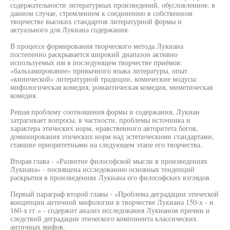
содержательности литературных произведений, обусловленное, в
данном случае, стремлением к соединению в собственном
творчестве высоких стандартов литературной формы и
актуального для Лукиана содержания.
В процессе формирования творческого метода Лукиана
постепенно раскрывается широкий диапазон активно
используемых им в последующем творчестве приёмов:
«бальзамирование» привычного языка литературы, опыт
«кинической» литературной традиции, комические модусы:
мифологическая комедия, романтическая комедия, миметическая
комедия.
Решая проблему соотношения формы и содержания, Лукиан
затрагивает вопросы, в частности, проблемы источника и
характера этических норм, нравственного авторитета богов,
доминирования этических норм над эстетическими стандартами,
ставшие приоритетными на следующем этапе его творчества.
Вторая глава - «Развитие философской мысли в произведениях
Лукиана» - посвящена исследованию основных тенденций
раскрытия в произведениях Лукиана его философских взглядов.
Первый параграф второй главы - «Проблема деградации этической
концепции античной мифологии в творчестве Лукиана 150-х - н.
160-х гг.» - содержит анализ исследования Лукианом причин и
следствий деградации этического компонента классических
античных мифов.