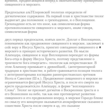
времени, продвигающейся вперед к окончательному примирению
священного и мирского.
Предпосылки альТЕперовской теологии определили её
догматическое содержание. На первый план в христианстве теолог
выдвигает два положения: о грехопадении, и о Воплощении.
Грехопадение есть не что иное, как символическая форма
противоположности священного и мирского, иначе говоря,
символическая форма
двух первцх предпосылок, взятых шесте. Доплат о Воплощении,
понимаемом как продвижение священного в мирское, заключает в
cede веру в Иисуса Христа, прингип совпадения священного и ■
мирского и принцип исторического развития. По мысли
Альтицера, священное в ходе Воплощения переходит из формы
Бога-отца в форму Иисуса Христа, поэтому представление о
троичности бога отвергаете«. теологом как нехристианское. В
этом Альтииер примыкает к древнейшей,. (антитринитарной
традиции в христианстве, в работе сравнивается позиция теолога
с антитринитарными взглядами раннехристианских еретиков
Ноэта и Савеллия (Ш в.). Продвижение священного в мирское не
ограничивается фигурой Иисуса Христа, и после его смерти на
кресте продолжается,по Альтицеру, в форме "воплощенного
Слова". Теолог не признает догматов о Воскресении триста и о
его Вознесении на небо, так как они противоречат развитию
священного и его продвижению вперед, в мирское Гораздо ближе
по смыслу его концепции оказывается апокрифическое сказание о
сошествии Христа после смерти в ад, это сказание