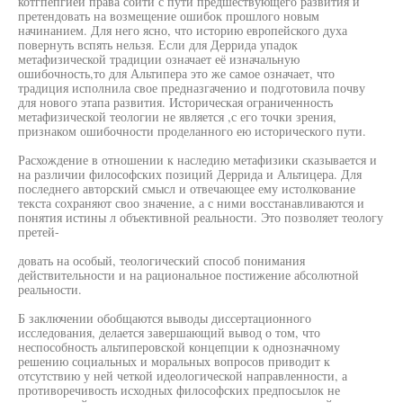
котгпепгией права сойти с пути предшествующего развития и
претендовать на возмещение ошибок прошлого новым
начинанием. Для него ясно, что историю европейского духа
повернуть вспять нельзя. Если для Деррида упадок
метафизической традиции означает её изначальную
ошибочность,то для Альтипера это же самое означает, что
традиция исполнила свое предназгаченио и подготовила почву
для нового этапа развития. Историческая ограниченность
метафизической теологии не является ,с его точки зрения,
признаком ошибочности проделанного ею исторического пути.
Расхождение в отношении к наследию метафизики сказывается и
на различии философских позиций Деррида и Альтицера. Для
последнего авторский смысл и отвечающее ему истолкование
текста сохраняют своо значение, а с ними восстанавливаются и
понятия истины л объективной реальности. Это позволяет теологу
претей-
довать на особый, теологический способ понимания
действительности и на рациональное постижение абсолютной
реальности.
Б заключении обобщаются выводы диссертационного
исследования, делается завершающий вывод о том, что
неспособность альтиперовской концепции к однозначному
решению социальных и моральных вопросов приводит к
отсутствию у ней четкой идеологической направленности, а
противоречивость исходных философских предпосылок не