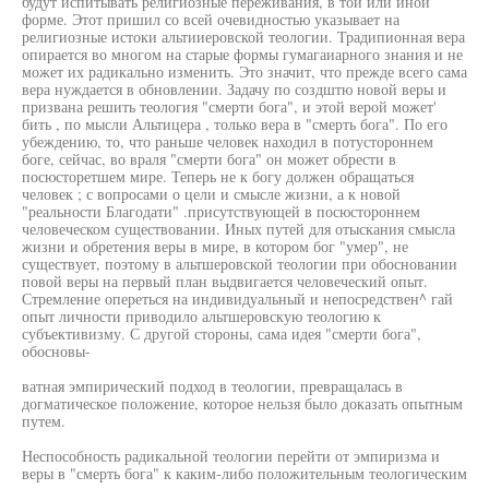
будут испитывать религиозные переживания, в той или иной
форме. Этот пришил со всей очевидностью указывает на
религиозные истоки альтииеровской теологии. Традипионная вера
опирается во многом на старые формы гумагаиарного знания и не
может их радикально изменить. Это значит, что прежде всего сама
вера нуждается в обновлении. Задачу по создштю новой веры и
призвана решить теология "смерти бога", и этой верой может'
бить , по мысли Альтицера , только вера в "смерть бога". По его
убеждению, то, что раньше человек находил в потустороннем
боге, сейчас, во враля "смерти бога" он может обрести в
посюсторетшем мире. Теперь не к богу должен обращаться
человек ; с вопросами о цели и смысле жизни, а к новой
"реальности Благодати" .присутствующей в посюстороннем
человеческом существовании. Иных путей для отыскания смысла
жизни и обретения веры в мире, в котором бог "умер", не
существует, поэтому в альтшеровской теологии при обосновании
повой веры на первый план выдвигается человеческий опыт.
Стремление опереться на индивидуальный и непосредствен^ гай
опыт личности приводило альтшеровскую теологию к
субъективизму. С другой стороны, сама идея "смерти бога",
обосновы-
ватная эмпирический подход в теологии, превращалась в
догматическое положение, которое нельзя было доказать опытным
путем.
Неспособность радикальной теологии перейти от эмпиризма и
веры в "смерть бога" к каким-либо положительным теологическим