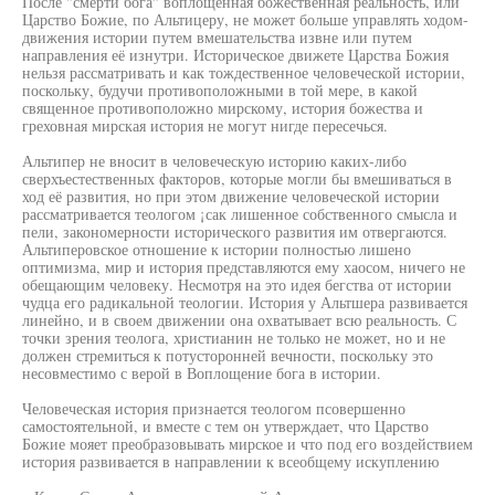
После "смерти бога" воплощенная божественная реальность, или
Царство Божие, по Альтицеру, не может больше управлять ходом-
движения истории путем вмешательства извне или путем
направления её изнутри. Историческое движете Царства Божия
нельзя рассматривать и как тождественное человеческой истории,
поскольку, будучи противоположными в той мере, в какой
священное противоположно мирскому, история божества и
греховная мирская история не могут нигде пересечься.
Альтипер не вносит в человеческую историю каких-либо
сверхъестественных факторов, которые могли бы вмешиваться в
ход её развития, но при этом движение человеческой истории
рассматривается теологом ¡сак лишенное собственного смысла и
пели, закономерности исторического развития им отвергаются.
Альтиперовское отношение к истории полностью лишено
оптимизма, мир и история представляются ему хаосом, ничего не
обещающим человеку. Несмотря на это идея бегства от истории
чудца его радикальной теологии. История у Альтшера развивается
линейно, и в своем движении она охватывает всю реальность. С
точки зрения теолога, христианин не только не может, но и не
должен стремиться к потусторонней вечности, поскольку это
несовместимо с верой в Воплощение бога в истории.
Человеческая история признается теологом псовершенно
самостоятельной, и вместе с тем он утверждает, что Царство
Божие мояет преобразовывать мирское и что под его воздействием
история развивается в направлении к всеобщему искуплению