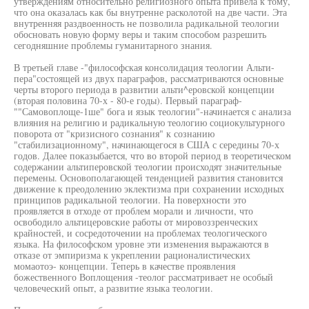
утверждениям относительно религиозного опыта привела к тому,
что она оказалась как бы внутренне расколотой на две части. Эта
внутренняя раздвоенность не позволила радикальной теологии
обосновать новую форму веры и таким способом разрешить
сегодняшние проблемы гуманитарного знания.
В третьей главе -"философская консолидация теологии Альти-
пера"состоящей из двух параграфов, рассматриваются основные
черты второго периода в развитии альти^еровской концепции
(вторая половина 70-х - 80-е годы). Первый параграф-
""Самовоплоще-1ше" бога и язык теологии"-начинается с анализа
влияния на религию и радикальную теологию социокультурного
поворота от "кризисного сознания" к сознанию
"стабилизационному", начинающегося в США с середины 70-х
годов. Далее показыбается, что во второй период в теоретическом
содержании альтиперовской теологии происходят значительные
перемены. Основополагающей тенденцией развития становится
движение к преодолению эклектизма при сохранении исходных
принципов радикальной теологии. На поверхности это
проявляется в отходе от проблем морали и личности, что
освободило альтицеровские работы от мировоззренческих
крайностей, и сосредоточении на проблемах теологического
языка. На философском уровне эти изменения выражаются в
отказе от эмпиризма к укреплении рационалистических
момаотоэ- концепции. Теперь в качестве проявления
божественного Воплощения -теолог рассматривает не особый
человеческий опыт, а развитие языка теологии.