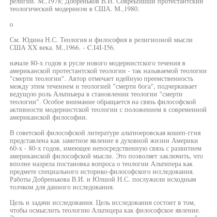
религии. М.,1978; Добреньков В.И. Совреызшшй протестантский
теологический модернизм в США. М.,1980.
о
См. Юдина Н.С. Теология и философия в религиозной мысли
США XX века. М.,1966. - C.I4I-I56.
начале 80-х годов в русле нового модернистского течения в
американской протестантской теологии - так называемой теологии
"смерти теологии". Автор отмечает идейную преемственность
между этим течением и теологией "смерти бога", подчеркивает
ведущую роль Альтиыера в становлении теологии "смерти
теологии". Особое внимание обращается на связь философской
активности модернистской теологии с положением в современной
американской философии.
В советской философской литературе альтиоеровская кошеп-ггия
представлена как заметное явление в духовной жизни Америки
60-х - 80-х годов, имеющее непосредственную связь с развитием
американской философской мысли. Это позволяет заключить, что
вполне назрела постановка вопроса о теологии Альтипера как
предмете специального историко-философского исследования.
Работы Добренькова В.И. и Юлшой Н.С. послужили исходным
толчком для данного исследования.
Цель и задачи исследования. Цель исследования состоит в том,
чтобы осмыслить теологию Альтицера как философское явление.