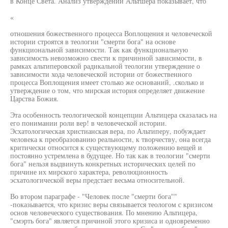
в Конце Света. Анализ утверждений Альтшера показывает, что
«
отношения божественного процесса Воплощения и человеческой
истории строятся в теологии "смерти бога" на основе
функциональной зависимости. Так как функциональную
зависимость невозможно свести к причинной зависимости, в
рамках альтиперовской радикальной теологии утверждение о
зависимости хода человеческой истории от божественного
процесса Воплощения имеет столько же оснований, .сколько и
утверждение о том, что мирская история определяет движение
Царства Божия.
Эта особенность теологической концепции Альтицера сказалась на
его понимании роли вер! в человеческой истории.
Эсхатологическая христианская вера, по Альтиперу, побуждает
человека к преобразованию реальности, к творчеству, она всегда
критически относится к существующему положению вещей и
постоянно устремлена в будущее. Но так как в теологии "смерти
бога" нельзя выдвинуть конкретных исторических целей по
причине их мирского характера, революционность
эсхатологической веры предстает весьма относительной.
Во втором параграфе - "Человек после "смерти бога""
-показывается, что кризис веры связывается теологом с кризисом
основ человеческого существования. По мнению Альтицера,
"смэрть бога" является причиной этого кризиса и одновременно