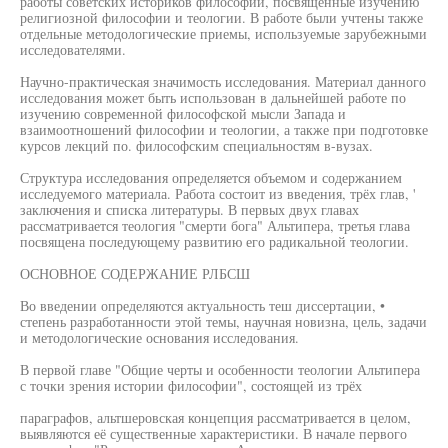
работы советских историков философии, посвященные изучению
религиозной философии и теологии. В работе были учтены также
отдельные методологические приемы, используемые зарубежными
исследователями.
Научно-практическая значимость исследования. Материал данного
исследования может быть использован в дальнейшей работе по
изучению современной философской мысли Запада и
взаимоотношений философии и теологии, а также при подготовке
курсов лекций по. философским специальностям в-вузах.
Структура исследования определяется объемом и содержанием
исследуемого материала. Работа состоит из введения, трёх глав, '
заключения и списка литературы. В первых двух главах
рассматривается теология "смерти бога" Альтипера, третья глава
посвящена последующему развитию его радикальной теологии.
ОСНОВНОЕ СОДЕРЖАНИЕ РЛБСШ
Во введении определяются актуальность теш диссертации, •
степень разработанности этой темы, научная новизна, цель, задачи
и методологические основания исследования.
В первой главе "Общие черты и особенности теологии Альтипера
с точки зрения истории философии", состоящей из трёх
параграфов, альтшеровская концепция рассматривается в целом,
выявляются её существенные характеристики. В начале первого