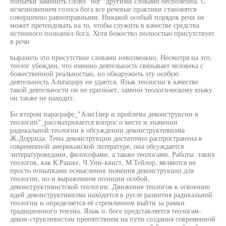
попытки заменить слово "бог" другими словами бесполезны. С
исчезновением голоса бога все речевые практики становятся
совершенно равноправными. Никакой особый порядок речи не
может претендовать на то, чтобы служить в качестве средства
истинного познапил бога. Хотя божество полностью присутствует
в речи
выразить это присутствие словами невозможно. Несмотря на это,
теолог убежден, что именно деятельность связывает человека с
божественной реальностью, но обнаружить эту особую
деятельность Альтицеру не удается. Язык теологии в качестве
такой деятельности он не признает, замени теологическому языку
он также не находит.
Бо втором параграфе_"Альт1иер и проблема деконструкгии в
теологии"_рассматривается вопрос о месте и значении
радикальной теологии в обсуждении деконструктивизма
Ж.Доррида. Тема деконструкции достаточно распространена в
современной американской литературе, она обсуждается
литературоведами, философами, а также теологами. Работы .таких
теологов, как К.Рашке, Ч.Уин-квист, М.Тейлор, являются не
просто попытками осмысления значения деконструкшш для
теологии, но и выражением позиции особой,
деконсгруктивистской теологии. Движение теологов к освоению
идей деконструктивизма находится в русле развития радикальной
теологии и определяется её стремлением выйти за рамки
традиционного теизма. Язык о. боге представляется теологам-
декон-структивистам препятствием на пути создания современной