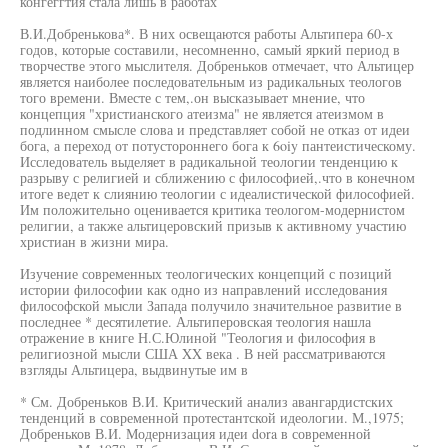
конгеггтия стала лишь в работах
В.И.Добренькова*. В них освещаются работы Альтипера 60-х
годов, которые составили, несомненно, самый яркий период в
творчестве этого мыслителя. Добреньков отмечает, что Альтицер
является наиболее последовательным из радикальных теологов
того времени. Вместе с тем,.он высказывает мнение, что
концепция "христианского атеизма" не является атеизмом в
подлинном смысле слова и представляет собой не отказ от идеи
бога, а переход от потустороннего бога к 6oiy пантеистическому.
Исследователь выделяет в радикальной теологии тенденцию к
разрыву с религией и сближению с философией,.что в конечном
итоге ведет к слиянию теологии с идеалистической философией.
Им положительно оценивается критика теологом-модернистом
религии, а также альтицеровский призыв к активному участию
христиан в жизни мира.
Изучение современных теологических концепций с позиций
истории философии как одно из направлений исследования
философской мысли Запада получило значительное развитие в
последнее * десятилетие. Альтиперовская теология нашла
отражение в книге Н.С.Юлиной "Теология и философия в
религиозной мысли США XX века . В ней рассматриваются
взгляды Альтицера, выдвинутые им в
* См. Добреньков В.И. Критический анализ авангардистских
тенденций в современной протестантской идеологии. М.,1975;
Добреньков В.И. Модернизация идеи dora в современной