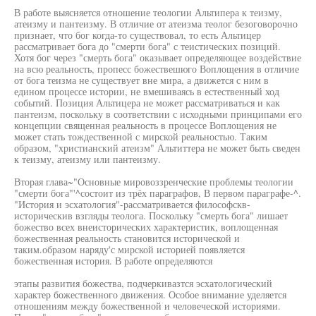
В работе выясняется отношение теологии Альтипера к теизму,
атеизму и пантеизму. В отличие от атеизма теолог безоговорочно
признает, что бог когда-то существовал, то есть Альтицер
рассматривает бога до "смерти бога" с теистических позиций.
Хотя бог через "смерть бога" оказывает определяющее воздействие
на всю реальность, пропесс божествешюго Воплощения в отличие
от бога теизма не существует вне мира, а движется с ним в
едином процессе истории, не вмешиваясь в естественный ход
событий. Позиция Альтицера не может рассматриваться и как
пантеизм, поскольку в соответствии с исходными принципами его
концепции священная реальность в процессе Воплощения не
может стать тождественной с мирской реальностью. Таким
образом, "христианский атеизм" Альтиттера не может быть сведен
к теизму, атеизму или пантеизму.
Вторая глава~"Основные мировоззренческие проблемы теологии
"смерти бога"'^состоит из трёх параграфов, В первом параграфе-^.
"История и эсхатология"-рассматривается философскв-
историческив взгляды теолога. Поскольку "смерть бога" лишает
божество всех внеисторических характеристик, воплощенная
божественная реальность становится исторической и
таким.образом наряду'с мирской историей появляется
божественная история. В работе определяются
этапы развития божества, подчеркивазтся эсхатологический
характер божественного движения. Особое внимание уделяется
отношениям между божественной и человеческой историями.