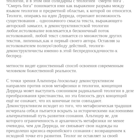
теологии, и в этом они солидарны с теологией "смерти бога".
"Смерть бога" понимается ими как выражение разрыва между
языком теологии и предметной областью, к которой он относится.
Теологи, опираясь на идеи Деррида, отрипают возможность
существования .. однозначного смысла текста, выражающего
авторский замысел, в деконструктивистской теологии
любое.истолковалие вовлекается,в бесконечный поток
истолкований, любой текст сливается со множеством других
текстов, липенных,как и первый своего автора. Оставляя за
истолкователем полную'свободу действий, теологи-
деконструктичисты именно в.этой беспредпоскдочности-к
беспред-
метности видят единственный способ освоения современным
человеком божественной реальности.
С точки зрения Альтипера /поскольку деконструктивизм
направлен против основ метафизики и теологии, концепция
Деррида мояет выступить союзником радикальной теологии в деле
преобразования христианства, но эта близость двух концепций
ещё не означает, что их конечные пели совпадают.
Деконструктивизм исходит из того, что метафизическая традшшя
исчерпала себя,и пытается вскрыть за историческими наслоениями
альтернативный путь развития сознания. Алътицер яе, для
которого ограниченность и архаичность метафизики не менее
очевидна, чем для Деррида, не связывает свои надежды на
преодолешо кризиса европейского сознания с возвращением к
исходной точке его развития. Теолог не оставляет за своей