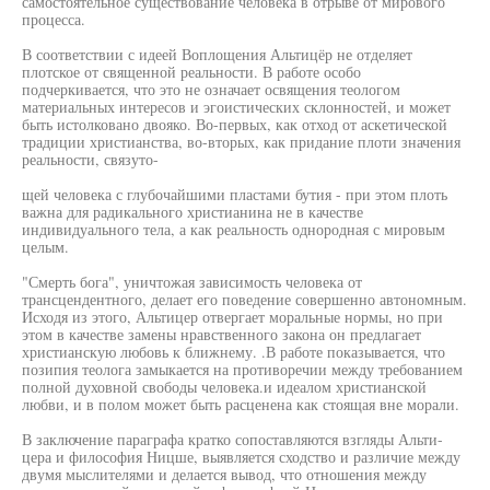
самостоятельное существование человека в отрыве от мирового
процесса.
В соответствии с идеей Воплощения Альтицёр не отделяет
плотское от священной реальности. В работе особо
подчеркивается, что это не означает освящения теологом
материальных интересов и эгоистических склонностей, и может
быть истолковано двояко. Во-первых, как отход от аскетической
традиции христианства, во-вторых, как придание плоти значения
реальности, связуто-
щей человека с глубочайшими пластами бутия - при этом плоть
важна для радикального христианина не в качестве
индивидуального тела, а как реальность однородная с мировым
целым.
"Смерть бога", уничтожая зависимость человека от
трансцендентного, делает его поведение совершенно автономным.
Исходя из этого, Альтицер отвергает моральные нормы, но при
этом в качестве замены нравственного закона он предлагает
христианскую любовь к ближнему. .В работе показывается, что
позипия теолога замыкается на противоречии между требованием
полной духовной свободы человека.и идеалом христианской
любви, и в полом может быть расценена как стоящая вне морали.
В заключение параграфа кратко сопоставляются взгляды Альти-
цера и философия Ницше, выявляется сходство и различие между
двумя мыслителями и делается вывод, что отношения между