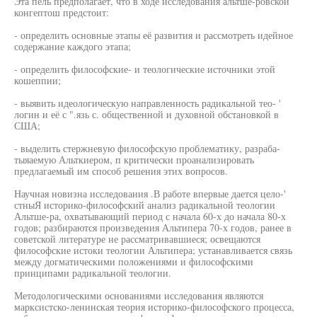
Эта пель предполагает, что в ходе исследования альтше-ровской
конгептош предстоит:
- определить основные этапы её развития и рассмотреть идейное
содержание каждого этапа;
- определить философские- и теологические источники этой
кошеппии;
- выявить идеологическую направленность радикальной тео- '
логин и её с ".язь с. общественной и духовной обстановкой в
США;
- выделить стержневую философскую проблематику, разраба-
тыяаемую Альткиером, п критически проанализировать
предлагаемый им способ решения этих вопросов.
Научная новизна исследования .В работе впервые дается цело-'
стныЯ историко-философский анализ радикальной теологии
Альтше-ра, охватывающий период с начала 60-х до начала 80-х
годов; разбираются произведения Альтипера 70-х годов, ранее в
советской литературе не рассматривавшиеся; освещаются
философские истоки теологии Альтипера; устанавливается связь
между догматическими положениями и философскими
принципами радикальной теологии.
Методологическими основаниями исследования являются
марксистско-ленинская теория историко-философского процесса,