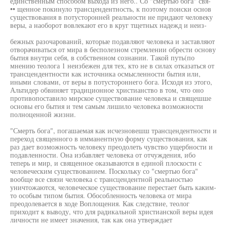
единственным способом выхода из него.. Со "смертью бога" свя-
•• щенное покинуло трансцендентность, к поэтому поиски основ
существования в потусторонней реальности не придают человеку
веры, а наоборот вовлекают его в круг тщетных надежд и неиз-
бежных разочарований, которые подавляют человека и заставляют
отворачиваться от мира в бесполезном стремлении обрести основу
бытия внутри себя, в собственном сознании. Такой путь(по
мнению теолога 1 неизбежен для тех, кто не в силах отказаться от
трансцендентности как источника осмысленности бытия или,
иными словами, от веры в потустороннего бога. Исходя из этого,
Альтидер обвиняет традиционное христианство в том, что оно
противопоставило мирское существование человека и свящешше
основы его бытия и тем самым лишило человека возможности
полноценной жизни.
"Смерть бога", погашаемая как исчезновешш трансцендентности и
переход священного в имманентную форму существования, как
раз дает возможность человеку преодолеть чувство ущербности и
подавленности. Она избавляет человека от отчуждения, ибо
теперь и мир, и священное оказываются в единой плоскости с
человеческим существованием. Поскольку со "смертью бога"
вообще все связи человека с трансцендентной реальностью
уничтожаются, человеческое существование перестает быть каким-
то особым типом бытия. Обособленность человека от мира
преодолевается в ходе Воплощения. Как следствие, теолог
приходит к выводу, что для радикальной христианской веры идея
личности не имеет значения, так как она утверждает