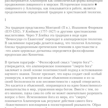
рассматривается Альтииером как символическая форма концепции
продвижения священного в мирское. Историческое пошлите ■
священного у Алътипера, как показывается в работе, является
продолжением определенной традиции в христианской теологии.
I
Эта традиция представлена Монтаной (П в.), Иоахимом Флореким
(II35-I202), У.Клейком (1757-1827) и другими христианскими
мыслителями. Через У.Блейка эта традиция в виде идеи
"Вечносуще-го Евангелия" переходит в альтицеровскую теологию.
В заключение параграфа делается вывод, что теология Алътипера
близка традиционным еретическим течениям в.христианстве и
-что альти-церовскал догматика определяется философскими
иредпосши:амл Копиетиш.
В третьем параграфе - "Философский смысл "смерти бога""-
утверждается, что альтииеровское понимание "смерти бога"
заключает в своей основе позитивистский подход к истолкованию
научного знания. Теолог признает, что наука создает свой особый
универсум, в котором все иные объяснения излишни и из-за
своей бесполезности или несовместимости с наукой отвергаются.
Это касается и объяснений, опирающихся на идею божественнол>
вмешательства в мир, управления мира богом. Вместе с тем, по
его мнению, паука сама по себе не может окончательно разрешить
вопрос о боге. Исчезновение йога из мира, его "смерть"
понимается Альтипером как результат действия самого бога
-божественного воплощения в посюсторонней реальности. Образ