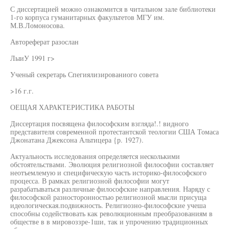
С диссертацией можно ознакомится в читальном зале библиотеки
1-го корпуса гуманитарных факультетов МГУ им.
М.В.Ломоносова.
Автореферат разослан
ЛыиУ 1991 г>
Ученый секретарь Спегиялизированиого совета
>16 г.г.
ОЕЩАЯ ХАРАКТЕРИСТИКА РАБОТЫ
Диссертация посвящена философским взгляда!.! видного
представителя современной протестантской теологии США Томаса
Джонатана Джексона Альтицера {р. 1927).
Актуальность исследования определяется несколькими
обстоятельствами. Эволюция религиозной философии составляет
неотъемлемую и специфическую часть историко-философского
процесса. В рамках религиозной философии могут
разрабатываться различные философские направления. Наряду с
философской разносторонностью религиозной мысли присуща
идеологическая.подвижность. Религиозно-философские учеша
способны содействовать как революционным преобразованиям в
обществе в в мировоззре-1ши, так и упрочению традиционных