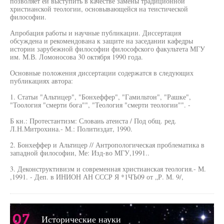
позволяет ей выступить в качестве замены традиционной
христианской теологии, основывающейся на теистической
философии.
Апробация работы и научные публикации. Диссертация
обсуждена и рекомендована к защите на заседании кафедры
истории зарубежной философии философского факультета МГУ
им. М.В. Ломоносова 30 октября 1990 года.
Основные положения диссертации содержатся в следующих
публикациях автора:
1. Статьи "Альтицер", "Бонхеффер", "Гамильтон", "Рашке",
"Тоология "смерти бога"", "Теология "смерти теологии"". -
Б кн.: Протестантизм: Словаиь атеиста / Под общ. ред.
Л.Н.Митрохина.- М.: Политиздат, 1990.
2. Бонхеффер и Альтицер // Антропологическая проблематика в
западной философии, Ме: Изд-во МГУ,1991..
3. Деконструктивизм и современная христианская теология.- М.
,1991. - Деп. в ИНИОН АН СССР Я *1ЧЪ09 от „Р. М. 9/,
07
Исторические науки