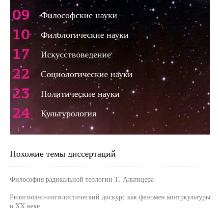
09
Философские науки
10
Филологические науки
17
Искусствоведение
22
Социологические науки
23
Политические науки
24
Культурология
Похожие темы диссертаций
Философия радикальной теологии Т. Альтицера
Религиозно-ингилистический дискурс как феномен контркультуры
в XX веке