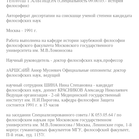
ТЕ0Л01Ш Т.АЛЬТИЦЕРА (Специальность 09.00.03.- история
философии)
Автореферат диссертапии на соискшще ученой степени кандидата
философских наук
Москва - 1991 г.
Работа выполнена на кафедре истории зарубежной философии
философского факультета Московского государственного
университета им. М.В.Ломоносова
Научный руководитель - доктор философских наук,профессор
лАРШСлИЙ Анюр Мусеевич Официальные оппоненты: доктор
философских наук, ведущий
научный сотрудник ШИНА Нина Степановна - кандидат
философских наук, допент КРАСНИКОВ Александр Николаевич
Ведущая организация - 2-ой Медицинский государственный
институт им. Н.И.Пирогова, кафедра философии Защита
состоится 1991 г. в 15 часов
на заседании Специализированного совета / К 053.05.64 / по
философским наукам при Московском государственном
университета им. М.В.Ломоносова / Москва, Ленинские горн, 1-й
корпус гуманитарных факультетов МГУ, философский факультет,
П-й этаж, зуд. 1157/.