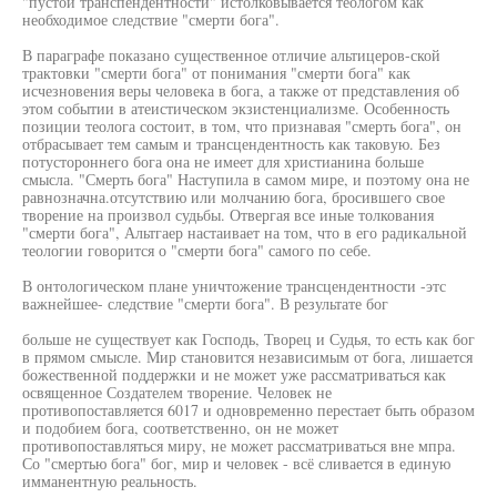
"пустой транспендентности" истолковывается теологом как
необходимое следствие "смерти бога".
В параграфе показано существенное отличие альтицеров-ской
трактовки "смерти бога" от понимания "смерти бога" как
исчезновения веры человека в бога, а также от представления об
этом событии в атеистическом экзистенциализме. Особенность
позиции теолога состоит, в том, что признавая "смерть бога", он
отбрасывает тем самым и трансцендентность как таковую. Без
потустороннего бога она не имеет для христианина больше
смысла. "Смерть бога" Наступила в самом мире, и поэтому она не
равнозначна.отсутствию или молчанию бога, бросившего свое
творение на произвол судьбы. Отвергая все иные толкования
"смерти бога", Альтгаер настаивает на том, что в его радикальной
теологии говорится о "смерти бога" самого по себе.
В онтологическом плане уничтожение трансцендентности -этс
важнейшее- следствие "смерти бога". В результате бог
больше не существует как Господь, Творец и Судья, то есть как бог
в прямом смысле. Мир становится независимым от бога, лишается
божественной поддержки и не может уже рассматриваться как
освященное Создателем творение. Человек не
противопоставляется 6017 и одновременно перестает быть образом
и подобием бога, соответственно, он не может
противопоставляться миру, не может рассматриваться вне мпра.
Со "смертью бога" бог, мир и человек - всё сливается в единую
имманентную реальность.