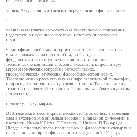
общественных и духовных
устоев. Актуальность исследования религиозной философии об-
•
уславливается также сложностью её теоретического содержания,
недостаточно изученного советской историко-философской
наукой.
Философские проблемы, которые ставятся в теологии, так или
иначе замыкаются на понятии бога, но благодаря
фундаментальности и универсальности этого понятия
теологические конгепшш способны охватывать широкий круг
мировоззренческих вопросов : онтологических,
гносеологических, этических, философско-исторических.
Теологию можно рассматривать как ядро религиозной философии,
опирающейся на теистическую религиозность. Такое положение
теологии позволяет ей • проникать' в различные области культуры
; искусство,
политику, науку, мораль.
В IX веке деятельность христианских теологов оставила заметный
след в духовной жизни Запада вообще и в западной философии в
частности. Имена К.Барта, П.Тиллиха, Р.Нибура, П.Тейя-ра де
Шардена с полным право-прописались" в философских словарях и
на страницах историко-философских исследований. Обращая