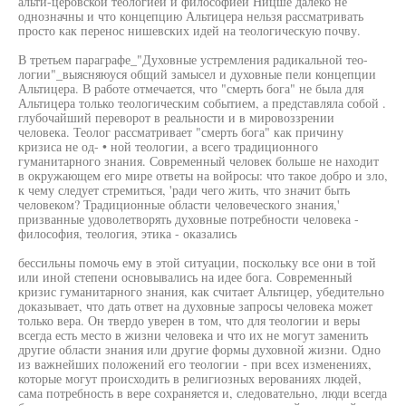
альти-церовской теологией и философией Ницше далеко не
однозначны и что концепцию Альтицера нельзя рассматривать
просто как перенос нишевских идей на теологическую почву.
В третьем параграфе_"Духовные устремления радикальной тео-
логии"_выясняюуся общий замысел и духовные пели концепции
Альтицера. В работе отмечается, что "смерть бога" не была для
Альтицера только теологическим событием, а представляла собой .
глубочайший переворот в реальности и в мировоззрении
человека. Теолог рассматривает "смерть бога" как причину
кризиса не од- • ной теологии, а всего традиционного
гуманитарного знания. Современный человек больше не находит
в окружающем его мире ответы на войросы: что такое добро и зло,
к чему следует стремиться, 'ради чего жить, что значит быть
человеком? Традиционные области человеческого знания,'
призванные удоволетворять духовные потребности человека -
философия, теология, этика - оказались
бессильны помочь ему в этой ситуации, поскольку все они в той
или иной степени основывались на идее бога. Современный
кризис гуманитарного знания, как считает Альтицер, убедительно
доказывает, что дать ответ на духовные запросы человека может
только вера. Он твердо уверен в том, что для теологии и веры
всегда есть место в жизни человека и что их не могут заменить
другие области знания или другие формы духовной жизни. Одно
из важнейших положений его теологии - при всех изменениях,
которые могут происходить в религиозных верованиях людей,
сама потребность в вере сохраняется и, следовательно, люди всегда