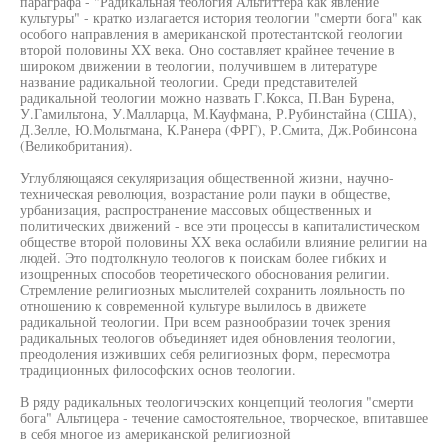
параграфа - "Радикальная теология Альтиттера как явление
культуры" - кратко излагается история теологии "смерти бога" как
особого направления в американской протестантской геологии
второй половины XX века. Оно составляет крайнее течение в
широком движении в теологии, получившем в литературе
название радикальной теологии. Среди представителей
радикальной теологии можно назвать Г.Кокса, П.Ван Бурена,
У.Гамильтона, У.Малларца, М.Кауфмана, Р.Рубинстайна (США),
Д.Зелле, Ю.Мольтмана, К.Ранера (ФРГ), Р.Смита, Дж.Робинсона
(Великобритания).
Углубляющаяся секуляризация общественной жизни, научно-
техническая революция, возрастание роли пауки в обществе,
урбанизация, распространение массовых общественных и
политических движений - все эти процессы в капиталистическом
обществе второй половины XX века ослабили влияние религии на
людей. Это подтолкнуло теологов к поискам более гибких и
изощренных способов теоретического обоснования религии.
Стремление религиозных мыслителей сохранить лояльность по
отношению к современной культуре вылилось в движете
радикальной теологии. При всем разнообразии точек зрения
радикальных теологов объединяет идея обновления теологии,
преодоления изживших себя религиозных форм, пересмотра
традиционных философских основ теологии.
В ряду радикальных теологичэских концепций теология "смерти
бога" Альтицера - течение самостоятельное, творческое, впитавшее
в себя многое из американской религиозной