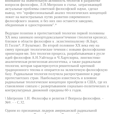
внимание на значительную активность теологов в разработке
вопросов философии, Л.Н.Митрохин в статье, затрагивающей
актуальные проблемы советской философской науки, сделал
вывод, что "профессиональный анализ теологических концепций
лежит на магистральных путях развития современного
философского знания, и без них оно останется заведомо,
обедненным и односторонним".*
Ведущие позипии в протестантской теологии первой половины
XX века занимало неоортодоксальное'течение (теология кризиса),
близкое в области философии к .зкзистенпиализму (К.Барт,
П.Тилли*, Р.Бультман). Во второй половине XX века ему на
смену приходят теологические течения с новыми философскими
ориентация-ми. Ьто теология процесса, разрабатываемая в русле
идей-философов А.Н.Уайтхеда и Ч.Хартсхорна, лингвистико-
аналитическая религиозная апологетика, а также радикальная
теология, которая характеризуется решительной критикой
традиционного теизма и опирается на эклектичную философскую
базу. Радикальная теология получила распространение в ряде
протестантских стран. Наибольшую известность и влияние
радикальные теологические концепции приобрели в США, где их
становление совпало с развертыванием социально-политических и
контркультурных движений середины 60-х годов.
\ Ыитрохин 1.Н. Философы и религия // Вопросы философии. -
№9. - - С.32.
Одним из признанных лидеров американской радикальной