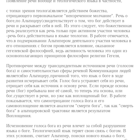
Появление речи вообще и теологического языка в частности,
с топки зрения теолога(является действием божества,
отрицающего первоначальное "неизреченное молчание". Речь о
боге,по Альтицеру(свидетельствует о том, что бог действует в
речи и раскрывает себя в ней. Из этого следует, что божественная
речь реализуется как речь только при активном участии человека
-речь бога действительна в языке теологии. В работе отмечается,
что.в подчеркивании Альтипером деятельного участия человека в
его отношениях с богом проявляется влияние, оказанное
гегелевской философией, ведь активность человека это один из
основополагающих принципов философии религии Гегеля,
Противоречие между трансцендентным источником речи (голосом
бога) и самостоятельностью сферы речевой Коммуникации людей
являетсяfno Альтицеру,причиной того, что язык о боге в ходе
развития исчерпывает себя. Голос бога устраняет себя из речи,
отрицает себя как источник и основу речи. Если прежде основа
речи (бог) пребывала вне её самой, то теперь эта основа, или
бог,существует в речи, но уже как воплощенный бог. В работе
показывается, что самоотрицание голоса йога и его
самовоплощение является аналогом "смерти бога", так как "смерть
бога" в альтицеровской трактовке является результатом
Воплощения.
Исчезновение голоса бога из речи влечет за собой разрушение
языка о боге. Теологический язык теряет свою связь с богом. В
этих условиях, считает Альтипер, поиски нового языка о боге,