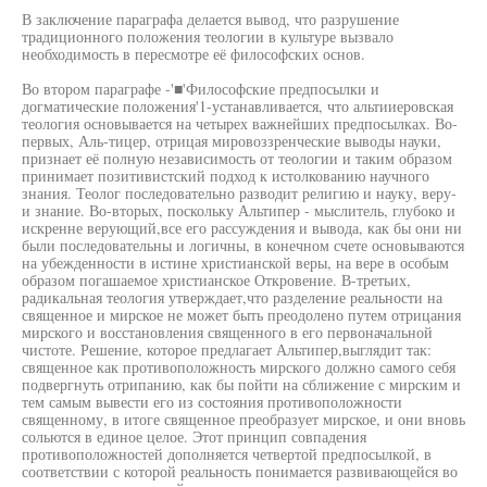
В заключение параграфа делается вывод, что разрушение
традиционного положения теологии в культуре вызвало
необходимость в пересмотре её философских основ.
Во втором параграфе -'■'Философские предпосылки и
догматические положения'1-устанавливается, что альтииеровская
теология основывается на четырех важнейших предпосылках. Во-
первых, Аль-тицер, отрицая мировоззренческие выводы науки,
признает её полную независимость от теологии и таким образом
принимает позитивистский подход к истолкованию научного
знания. Теолог последовательно разводит религию и науку, веру-
и знание. Во-вторых, поскольку Альтипер - мыслитель, глубоко и
искренне верующий,все его рассуждения и вывода, как бы они ни
были последовательны и логичны, в конечном счете основываются
на убежденности в истине христианской веры, на вере в особым
образом погашаемое христианское Откровение. В-третьих,
радикальная теология утверждает,что разделение реальности на
священное и мирское не может быть преодолено путем отрицания
мирского и восстановления священного в его первоначальной
чистоте. Решение, которое предлагает Альтипер,выглядит так:
священное как противоположность мирского должно самого себя
подвергнуть отрипанию, как бы пойти на сближение с мирским и
тем самым вывести его из состояния противоположности
священному, в итоге священное преобразует мирское, и они вновь
сольются в единое целое. Этот принцип совпадения
противоположностей дополняется четвертой предпосылкой, в
соответствии с которой реальность понимается развивающейся во