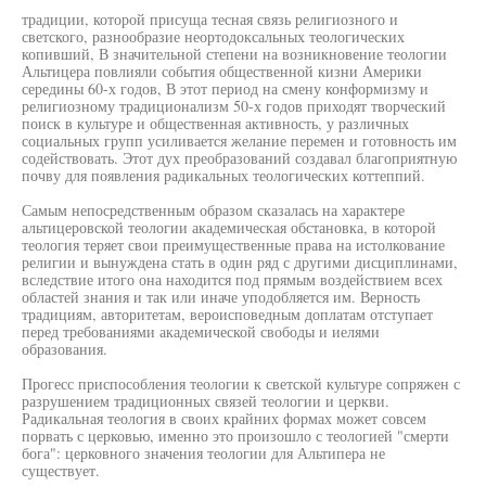
традиции, которой присуща тесная связь религиозного и
светского, разнообразие неортодоксальных теологических
копивший, В значительной степени на возникновение теологии
Альтицера повлияли события общественной кизни Америки
середины 60-х годов, В этот период на смену конформизму и
религиозному традиционализм 50-х годов приходят творческий
поиск в культуре и общественная активность, у различных
социальных групп усиливается желание перемен и готовность им
содействовать. Этот дух преобразований создавал благоприятную
почву для появления радикальных теологических коттеппий.
Самым непосредственным образом сказалась на характере
альтицеровской теологии академическая обстановка, в которой
теология теряет свои преимущественные права на истолкование
религии и вынуждена стать в один ряд с другими дисциплинами,
вследствие итого она находится под прямым воздействием всех
областей знания и так или иначе уподобляется им. Верность
традициям, авторитетам, вероисповедным доплатам отступает
перед требованиями академической свободы и иелями
образования.
Прогесс приспособления теологии к светской культуре сопряжен с
разрушением традиционных связей теологии и церкви.
Радикальная теология в своих крайних формах может совсем
порвать с церковью, именно это произошло с теологией "смерти
бога": церковного значения теологии для Альтипера не
существует.