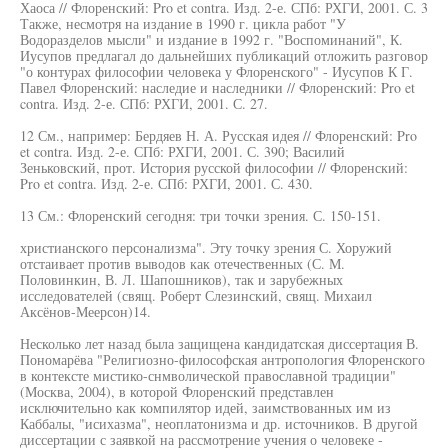
Хаоса // Флоренский: Pro et contra. Изд. 2-е. СПб: РХГИ, 2001. С. 3
Также, несмотря на издание в 1990 г. цикла работ "У
Водоразделов мысли" и издание в 1992 г. "Воспоминаний", К.
Иусупов предлагал до дальнейших публикаций отложить разговор
"о контурах философии человека у Флоренского" - Иусупов К Г.
Павел Флоренский: наследие и наследники // Флоренский: Pro et
contra. Изд. 2-е. СПб: РХГИ, 2001. С. 27.
12 См., например: Бердяев Н. А. Русская идея // Флоренский: Pro
et contra. Изд. 2-е. СПб: РХГИ, 2001. С. 390; Василий
Зеньковский, прот. История русской философии // Флоренский:
Pro et contra. Изд. 2-е. СПб: РХГИ, 2001. С. 430.
13 См.: Флоренский сегодня: три точки зрения. С. 150-151.
христианского персонализма". Эту точку зрения С. Хоружий
отстаивает против выводов как отечественных (С. М.
Половинкин, В. Л. Шапошников), так и зарубежных
исследователей (свящ. Роберт Слезинский, свящ. Михаил
Аксёнов-Меерсон)14.
Несколько лет назад была защищена кандидатская диссертация В.
Пономарёва "Религиозно-философская антропология Флоренского
в контексте мистико-снмволической православной традиции"
(Москва, 2004), в которой Флоренский представлен
исключительно как компилятор идей, заимствованных им из
Каббалы, "исихазма", неоплатонизма и др. источников. В другой
диссертации с заявкой на рассмотрение учения о человеке -