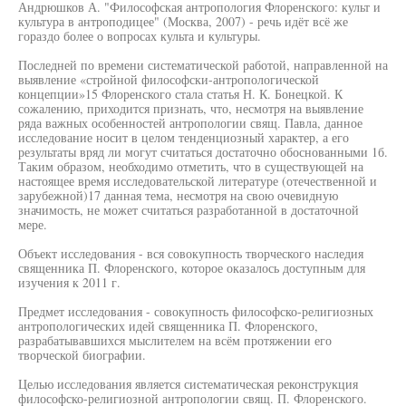
Андрюшков А. "Философская антропология Флоренского: культ и
культура в антроподицее" (Москва, 2007) - речь идёт всё же
гораздо более о вопросах культа и культуры.
Последней по времени систематической работой, направленной на
выявление «стройной философски-антропологической
концепции»15 Флоренского стала статья Н. К. Бонецкой. К
сожалению, приходится признать, что, несмотря на выявление
ряда важных особенностей антропологии свящ. Павла, данное
исследование носит в целом тенденциозный характер, а его
результаты вряд ли могут считаться достаточно обоснованными 1б.
Таким образом, необходимо отметить, что в существующей на
настоящее время исследовательской литературе (отечественной и
зарубежной)17 данная тема, несмотря на свою очевидную
значимость, не может считаться разработанной в достаточной
мере.
Объект исследования - вся совокупность творческого наследия
священника П. Флоренского, которое оказалось доступным для
изучения к 2011 г.
Предмет исследования - совокупность философско-религиозных
антропологических идей священника П. Флоренского,
разрабатывавшихся мыслителем на всём протяжении его
творческой биографии.
Целью исследования является систематическая реконструкция
философско-религиозной антропологии свящ. П. Флоренского.