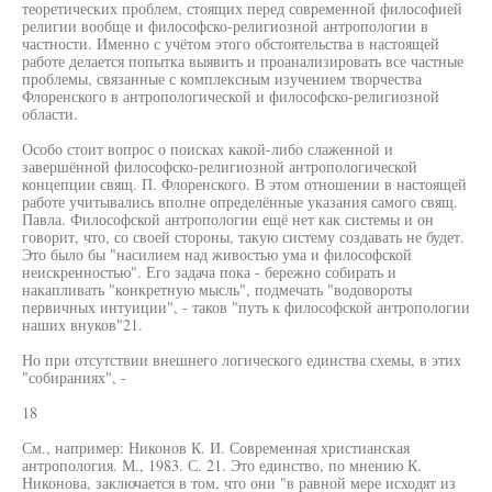
теоретических проблем, стоящих перед современной философией
религии вообще и философско-религиозной антропологии в
частности. Именно с учётом этого обстоятельства в настоящей
работе делается попытка выявить и проанализировать все частные
проблемы, связанные с комплексным изучением творчества
Флоренского в антропологической и философско-религиозной
области.
Особо стоит вопрос о поисках какой-либо слаженной и
завершённой философско-религиозной антропологической
концепции свящ. П. Флоренского. В этом отношении в настоящей
работе учитывались вполне определённые указания самого свящ.
Павла. Философской антропологии ещё нет как системы и он
говорит, что, со своей стороны, такую систему создавать не будет.
Это было бы "насилием над живостью ума и философской
неискренностью". Его задача пока - бережно собирать и
накапливать "конкретную мысль", подмечать "водовороты
первичных интуиции", - таков "путь к философской антропологии
наших внуков"21.
Но при отсутствии внешнего логического единства схемы, в этих
"собираниях", -
18
См., например: Никонов К. И. Современная христианская
антропология. М., 1983. С. 21. Это единство, по мнению К.
Никонова, заключается в том, что они "в равной мере исходят из