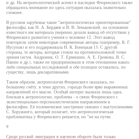
и др. На антропологический аспект в наследии Флоренского также
обращалось внимание но здесь ситуация оказалась значительно
сложнее.
В русском зарубежье такие "антропологически ориентированные"
философы, как Н. А. Бердяев и В. В. Зеньковский, на основании
известного им материала уверенно делали вывод об отсутствии у
Флоренского развитого учения о человеке 12. Этот вывод
повторили затем некоторые современные авторы (например, К. Г.
Иусупов) и его поддерживала Н. К. Бонецкая 13. С другой
стороны, те авторы, которые стояли на противоположной точке
зрения (игум. Андроник, О. Т. Ермишин, А. Е. Громова, В. С.
Панин и др.), также не предпринимали в этом отношении каких-
либо специальных исследований и обе позиции оставались, по
существу, лишь декларативными.
Таким образом, антропология Флоренского оказалась, по
большому счёту, в тени других, гораздо более ярко выраженных
направлений его мысли. Особый интерес вызвала лишь одна,
близкая к антропологии, проблема - о связи Флоренского с
экзистенциально-персоналистическим направлением в
философии. Её полемическое заострение связано с выступлениями
С. Хоружиего, который полагает, что антропологическая
проблематика у Флоренского решается, но "не на путях
9
Среди русской эмиграции в научном обороте были только