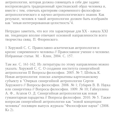
антропологии, которая должна совмещать в себе две задачи:
воспроизводить традиционный христианский образ человека и,
вместе с тем, отвечать критериям современного философско-
антропологического и научно-антропологического знания. Как
результат, человек в такой антропологии должен быть изображён
как "некая интегрированная целостность"4.
Нетрудно заметить, что все эти характерные для XX - начала XXI
вв. тенденции вполне отвечают основной направленности всего
творчества свящ. П. Флоренского.
1 Хоружий С. С. Православно-аскетическая антропология и
кризис современного человека // Православное учение о человеке.
Избранные статьи. М. - Клин, 2004. С. 157.
Там же. С. 161-162. Из литературы по этому направлению можно
указать: Хоружий С. С. О создании института синергийной
антропологии II Вопросы философии. 2005. № 7; Штёкль К.
Новая антропология: поиски альтернативы картезианскому
субъекту в "Очерках синергийной антропологии Сергея
Хоружиего // Вопросы философии. 2008. № 1; Губарев В. В. Наука
или синергетика // Вопросы философии. 1009. № 10; Гайнуллина
А. Ф., Агапов О. Д. Синергийная антропология как новая
гуманитарная парадигма // Вопросы философии. 2010. № 5. Также
вопросам синергийной антропологии как "новой концепции
человека" посвящен выпуск журнала "Философские науки" (2008.
Ks 2).