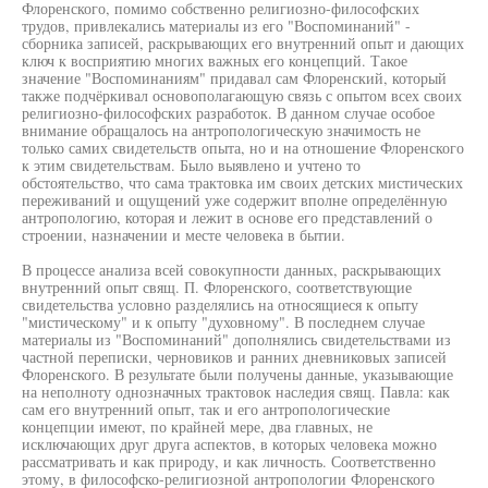
Флоренского, помимо собственно религиозно-философских
трудов, привлекались материалы из его "Воспоминаний" -
сборника записей, раскрывающих его внутренний опыт и дающих
ключ к восприятию многих важных его концепций. Такое
значение "Воспоминаниям" придавал сам Флоренский, который
также подчёркивал основополагающую связь с опытом всех своих
религиозно-философских разработок. В данном случае особое
внимание обращалось на антропологическую значимость не
только самих свидетельств опыта, но и на отношение Флоренского
к этим свидетельствам. Было выявлено и учтено то
обстоятельство, что сама трактовка им своих детских мистических
переживаний и ощущений уже содержит вполне определённую
антропологию, которая и лежит в основе его представлений о
строении, назначении и месте человека в бытии.
В процессе анализа всей совокупности данных, раскрывающих
внутренний опыт свящ. П. Флоренского, соответствующие
свидетельства условно разделялись на относящиеся к опыту
"мистическому" и к опыту "духовному". В последнем случае
материалы из "Воспоминаний" дополнялись свидетельствами из
частной переписки, черновиков и ранних дневниковых записей
Флоренского. В результате были получены данные, указывающие
на неполноту однозначных трактовок наследия свящ. Павла: как
сам его внутренний опыт, так и его антропологические
концепции имеют, по крайней мере, два главных, не
исключающих друг друга аспектов, в которых человека можно
рассматривать и как природу, и как личность. Соответственно
этому, в философско-религиозной антропологии Флоренского