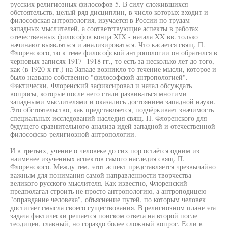
русских религиозных философов 5. В силу сложившихся
обстоятельств, целый ряд дисциплин, в число которых входит и
философская антропология, изучается в России по трудам
западных мыслителей, а соответствующие аспекты в работах
отечественных философов конца XIX - начала XX вв. только
начинают выявляться и анализироваться. Что касается свящ. П.
Флоренского, то к теме философской антропологии он обратился в
черновых записях 1917 -1918 гг., то есть за несколько лет до того,
как (в 1920-х гг.) на Западе возникло то течение мысли, которое и
было названо собственно "философской антропологией".
Фактически, Флоренский зафиксировал и начал обсуждать
вопросы, которые после него стали развиваться многими
западными мыслителями и оказались достоянием западной науки.
Это обстоятельство, как представляется, подчёркивает значимость
специальных исследований наследия свящ. П. Флоренского для
будущего сравнительного анализа идей западной и отечественной
философско-религиозной антропологии.
И в третьих, учение о человеке до сих пор остаётся одним из
наименее изученных аспектов самого наследия свящ. П.
Флоренского. Между тем, этот аспект представляется чрезвычайно
важным для понимания самой направленности творчества
великого русского мыслителя. Как известно, Флоренский
предполагал строить не просто антропологию, а антроподицею -
"оправдание человека", объяснение путей, по которым человек
достигает смысла своего существования. В религиозном плане эта
задача фактически решается поиском ответа на второй после
теодицеи, главный, но гораздо более сложный вопрос. Если в