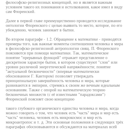
философско-религиозных концепций, но и является важным
условием такого их понимания и истолкования, какое имел в виду
сам Флоренский.
Далее в первой главе преимущественно проводится исследование
онтологии Флоренского с целью выявить то место, которое, по его
убеждению, человек занимает в бытии.
Во втором параграфе - 1.2. Обращение к математике - приводятся
примеры того, как важные моменты соотношения человека и мира
в философско-религиозной антропологии свящ. П. Флоренского
поясняются при помощи математики. Так, математическое
понятие "прерывных функций" отражает представление о
дискретном характере бытия, в котором существуют "слои" или
уровни различной энергетической напряжённости; понятие
"актуальной бесконечности" (впервые математически
обоснованное Г. Кантором) позволяет утверждать
принципиальную завершённость человека и мира, которые
развиваются в эмпирии, стремясь к своим же вечным идеальным
основаниям. Также с опорой на математическую теорию
бесконечных множеств (с её известными "парадоксами")
Флоренский поясняет свою концепцию
такого глубокого органического единства человека и мира, когда
можно говорить о том, что человек есть "часть" мира и мир есть
"часть" человека, человек есть микрокосмос и мир есть
микроантропос и т. д. Эти основные положения в следующих трёх
параграфах обосновываются и обсуждаются на материалах всей