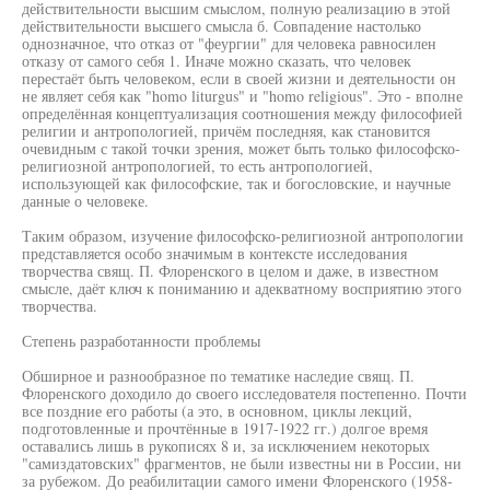
действительности высшим смыслом, полную реализацию в этой
действительности высшего смысла б. Совпадение настолько
однозначное, что отказ от "феургии" для человека равносилен
отказу от самого себя 1. Иначе можно сказать, что человек
перестаёт быть человеком, если в своей жизни и деятельности он
не являет себя как "homo liturgus" и "homo religious". Это - вполне
определённая концептуализация соотношения между философией
религии и антропологией, причём последняя, как становится
очевидным с такой точки зрения, может быть только философско-
религиозной антропологией, то есть антропологией,
использующей как философские, так и богословские, и научные
данные о человеке.
Таким образом, изучение философско-религиозной антропологии
представляется особо значимым в контексте исследования
творчества свящ. П. Флоренского в целом и даже, в известном
смысле, даёт ключ к пониманию и адекватному восприятию этого
творчества.
Степень разработанности проблемы
Обширное и разнообразное по тематике наследие свящ. П.
Флоренского доходило до своего исследователя постепенно. Почти
все поздние его работы (а это, в основном, циклы лекций,
подготовленные и прочтённые в 1917-1922 гг.) долгое время
оставались лишь в рукописях 8 и, за исключением некоторых
"самиздатовских" фрагментов, не были известны ни в России, ни
за рубежом. До реабилитации самого имени Флоренского (1958-