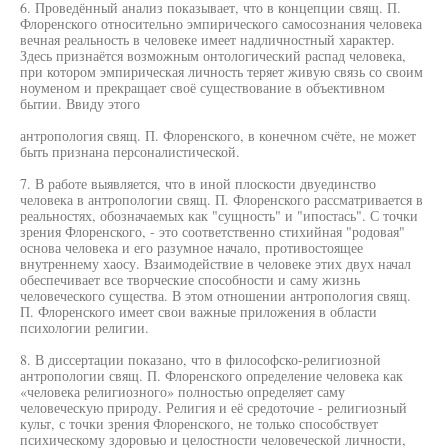
6. Проведённый анализ показывает, что в концепции свящ. П.
Флоренского относительно эмпирического самосознания человека
вечная реальность в человеке имеет надличностный характер.
Здесь признаётся возможным онтологический распад человека,
при котором эмпирическая личность теряет живую связь со своим
ноуменом и прекращает своё существование в объективном
бытии. Ввиду этого
антропология свящ. П. Флоренского, в конечном счёте, не может
быть признана персоналистической.
7. В работе выявляется, что в иной плоскости двуединство
человека в антропологии свящ. П. Флоренского рассматривается в
реальностях, обозначаемых как "сущность" и "ипостась". С точки
зрения Флоренского, - это соответственно стихийная "родовая"
основа человека и его разумное начало, противостоящее
внутреннему хаосу. Взаимодействие в человеке этих двух начал
обеспечивает все творческие способности и саму жизнь
человеческого существа. В этом отношении антропология свящ.
П. Флоренского имеет свои важные приложения в области
психологии религии.
8. В диссертации показано, что в философско-религиозной
антропологии свящ. П. Флоренского определение человека как
«человека религиозного» полностью определяет саму
человеческую природу. Религия и её средоточие - религиозный
культ, с точки зрения Флоренского, не только способствует
психическому здоровью и целостности человеческой личности,