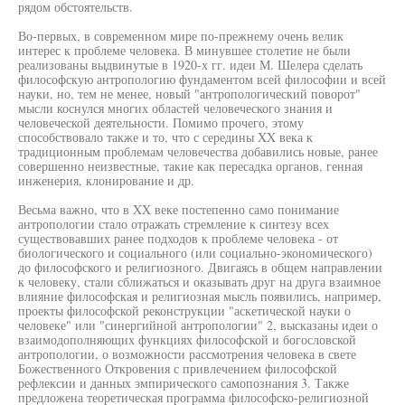
рядом обстоятельств.
Во-первых, в современном мире по-прежнему очень велик
интерес к проблеме человека. В минувшее столетие не были
реализованы выдвинутые в 1920-х гг. идеи М. Шелера сделать
философскую антропологию фундаментом всей философии и всей
науки, но, тем не менее, новый "антропологический поворот"
мысли коснулся многих областей человеческого знания и
человеческой деятельности. Помимо прочего, этому
способствовало также и то, что с середины XX века к
традиционным проблемам человечества добавились новые, ранее
совершенно неизвестные, такие как пересадка органов, генная
инженерия, клонирование и др.
Весьма важно, что в XX веке постепенно само понимание
антропологии стало отражать стремление к синтезу всех
существовавших ранее подходов к проблеме человека - от
биологического и социального (или социально-экономического)
до философского и религиозного. Двигаясь в общем направлении
к человеку, стали сближаться и оказывать друг на друга взаимное
влияние философская и религиозная мысль появились, например,
проекты философской реконструкции "аскетической науки о
человеке" или "синергийной антропологии" 2, высказаны идеи о
взаимодополняющих функциях философской и богословской
антропологии, о возможности рассмотрения человека в свете
Божественного Откровения с привлечением философской
рефлексии и данных эмпирического самопознания 3. Также
предложена теоретическая программа философско-религиозной