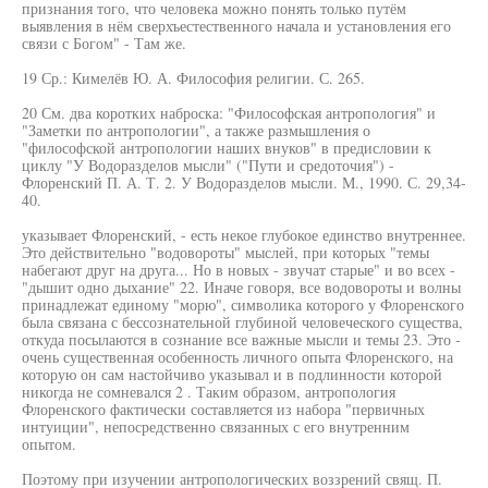
признания того, что человека можно понять только путём
выявления в нём сверхъестественного начала и установления его
связи с Богом" - Там же.
19 Ср.: Кимелёв Ю. А. Философия религии. С. 265.
20 См. два коротких наброска: "Философская антропология" и
"Заметки по антропологии", а также размышления о
"философской антропологии наших внуков" в предисловии к
циклу "У Водоразделов мысли" ("Пути и средоточия") -
Флоренский П. А. Т. 2. У Водоразделов мысли. М., 1990. С. 29,34-
40.
указывает Флоренский, - есть некое глубокое единство внутреннее.
Это действительно "водовороты" мыслей, при которых "темы
набегают друг на друга... Но в новых - звучат старые" и во всех -
"дышит одно дыхание" 22. Иначе говоря, все водовороты и волны
принадлежат единому "морю", символика которого у Флоренского
была связана с бессознательной глубиной человеческого существа,
откуда посылаются в сознание все важные мысли и темы 23. Это -
очень существенная особенность личного опыта Флоренского, на
которую он сам настойчиво указывал и в подлинности которой
никогда не сомневался 2 . Таким образом, антропология
Флоренского фактически составляется из набора "первичных
интуиции", непосредственно связанных с его внутренним
опытом.
Поэтому при изучении антропологических воззрений свящ. П.