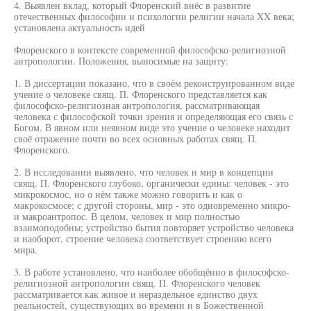
4. Выявлен вклад, который Флоренский внёс в развитие
отечественных философии и психологии религии начала XX века;
установлена актуальность идей
Флоренского в контексте современной философско-религиозной
антропологии. Положения, выносимые на защиту:
1. В диссертации показано, что в своём реконструированном виде
учение о человеке свящ. П. Флоренского представляется как
философско-религиозная антропология, рассматривающая
человека с философской точки зрения и определяющая его связь с
Богом. В явном или неявном виде это учение о человеке находит
своё отражение почти во всех основных работах свящ. П.
Флоренского.
2. В исследовании выявлено, что человек и мир в концепции
свящ. П. Флоренского глубоко, органически едины: человек - это
микрокосмос, но о нём также можно говорить и как о
макрокосмосе; с другой стороны, мир - это одновременно микро-
и макроантропос. В целом, человек и мир полностью
взаимоподобны; устройство бытия повторяет устройство человека
и наоборот, строение человека соответствует строению всего
мира.
3. В работе установлено, что наиболее обобщённо в философско-
религиозной антропологии свящ. П. Флоренского человек
рассматривается как живое и нераздельное единство двух
реальностей, существующих во времени и в Божественной