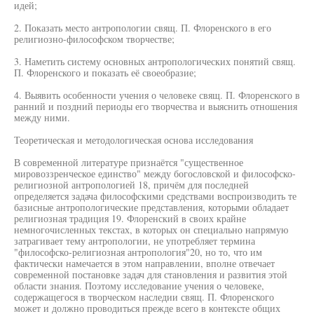
идей;
2. Показать место антропологии свящ. П. Флоренского в его
религиозно-философском творчестве;
3. Наметить систему основных антропологических понятий свящ.
П. Флоренского и показать её своеобразие;
4. Выявить особенности учения о человеке свящ. П. Флоренского в
ранний и поздний периоды его творчества и выяснить отношения
между ними.
Теоретическая и методологическая основа исследования
В современной литературе признаётся "существенное
мировоззренческое единство" между богословской и философско-
религиозной антропологией 18, причём для последней
определяется задача философскими средствами воспроизводить те
базисные антропологические представления, которыми обладает
религиозная традиция 19. Флоренский в своих крайне
немногочисленных текстах, в которых он специально напрямую
затрагивает тему антропологии, не употребляет термина
"философско-религиозная антропология"20, но то, что им
фактически намечается в этом направлении, вполне отвечает
современной постановке задач для становления и развития этой
области знания. Поэтому исследование учения о человеке,
содержащегося в творческом наследии свящ. П. Флоренского
может и должно проводиться прежде всего в контексте общих