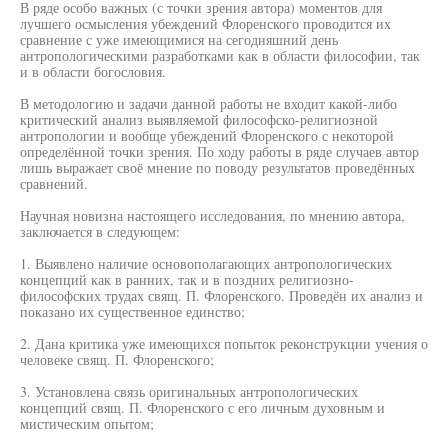
В ряде особо важных (с точки зрения автора) моментов для
лучшего осмысления убеждений Флоренского проводится их
сравнение с уже имеющимися на сегодняшний день
антропологическими разработками как в области философии, так
и в области богословия.
В методологию и задачи данной работы не входит какой-либо
критический анализ выявляемой философско-религиозной
антропологии и вообще убеждений Флоренского с некоторой
определённой точки зрения. По ходу работы в ряде случаев автор
лишь выражает своё мнение по поводу результатов проведённых
сравнений.
Научная новизна настоящего исследования, по мнению автора,
заключается в следующем:
1. Выявлено наличие основополагающих антропологических
концепций как в ранних, так и в поздних религиозно-
философских трудах свящ. П. Флоренского. Проведён их анализ и
показано их существенное единство;
2. Дана критика уже имеющихся попыток реконструкции учения о
человеке свящ. П. Флоренского;
3. Установлена связь оригинальных антропологических
концепций свящ. П. Флоренского с его личным духовным и
мистическим опытом;