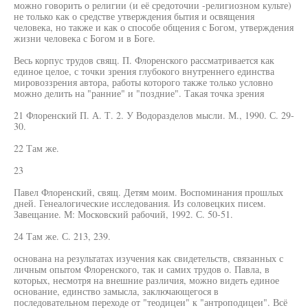
можно говорить о религии (и её средоточии -религиозном культе)
не только как о средстве утверждения бытия и освящения
человека, но также и как о способе общения с Богом, утверждения
жизни человека с Богом и в Боге.
Весь корпус трудов свящ. П. Флоренского рассматривается как
единое целое, с точки зрения глубокого внутреннего единства
мировоззрения автора, работы которого также только условно
можно делить на "ранние" и "поздние". Такая точка зрения
21 Флоренский П. А. Т. 2. У Водоразделов мысли. М., 1990. С. 29-
30.
22 Там же.
23
Павел Флоренский, свящ. Детям моим. Воспоминания прошлых
дней. Генеалогические исследования. Из соловецких писем.
Завещание. М: Московский рабочий, 1992. С. 50-51.
24 Там же. С. 213, 239.
основана на результатах изучения как свидетельств, связанных с
личным опытом Флоренского, так и самих трудов о. Павла, в
которых, несмотря на внешние различия, можно видеть единое
основание, единство замысла, заключающегося в
последовательном переходе от "теодицеи" к "антроподицеи". Всё