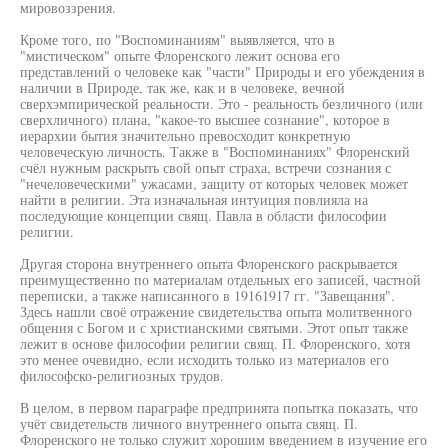
мировоззрения.
Кроме того, по "Воспоминаниям" выявляется, что в
"мистическом" опыте Флоренского лежит основа его
представлений о человеке как "части" Природы и его убеждения в
наличии в Природе, так же, как и в человеке, вечной
сверхэмпирической реальности. Это - реальность безличного (или
сверхличного) плана, "какое-то высшее сознание", которое в
иерархии бытия значительно превосходит конкретную
человеческую личность. Также в "Воспоминаниях" Флоренский
счёл нужным раскрыть свой опыт страха, встречи сознания с
"нечеловеческими" ужасами, защиту от которых человек может
найти в религии. Эта изначальная интуиция повлияла на
последующие концепции свящ. Павла в области философии
религии.
Другая сторона внутреннего опыта Флоренского раскрывается
преимущественно по материалам отдельных его записей, частной
переписки, а также написанного в 19161917 гг. "Завещания".
Здесь нашли своё отражение свидетельства опыта молитвенного
общения с Богом и с христианскими святыми. Этот опыт также
лежит в основе философии религии свящ. П. Флоренского, хотя
это менее очевидно, если исходить только из материалов его
философско-религиозных трудов.
В целом, в первом параграфе предпринята попытка показать, что
учёт свидетельств личного внутреннего опыта свящ. П.
Флоренского не только служит хорошим введением в изучение его