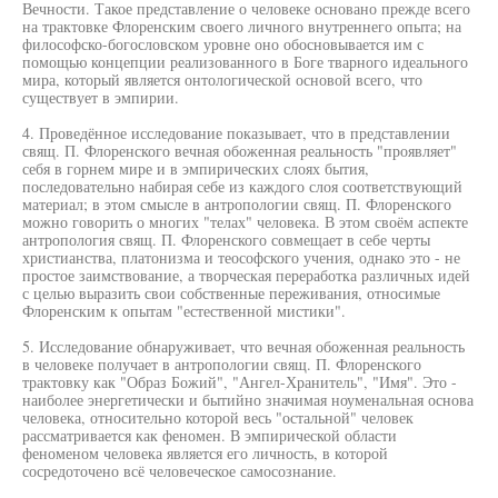
Вечности. Такое представление о человеке основано прежде всего
на трактовке Флоренским своего личного внутреннего опыта; на
философско-богословском уровне оно обосновывается им с
помощью концепции реализованного в Боге тварного идеального
мира, который является онтологической основой всего, что
существует в эмпирии.
4. Проведённое исследование показывает, что в представлении
свящ. П. Флоренского вечная обоженная реальность "проявляет"
себя в горнем мире и в эмпирических слоях бытия,
последовательно набирая себе из каждого слоя соответствующий
материал; в этом смысле в антропологии свящ. П. Флоренского
можно говорить о многих "телах" человека. В этом своём аспекте
антропология свящ. П. Флоренского совмещает в себе черты
христианства, платонизма и теософского учения, однако это - не
простое заимствование, а творческая переработка различных идей
с целью выразить свои собственные переживания, относимые
Флоренским к опытам "естественной мистики".
5. Исследование обнаруживает, что вечная обоженная реальность
в человеке получает в антропологии свящ. П. Флоренского
трактовку как "Образ Божий", "Ангел-Хранитель", "Имя". Это -
наиболее энергетически и бытийно значимая ноуменальная основа
человека, относительно которой весь "остальной" человек
рассматривается как феномен. В эмпирической области
феноменом человека является его личность, в которой
сосредоточено всё человеческое самосознание.