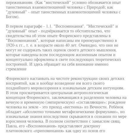
переживаниям. (Как "мистический" условно обозначается опыт
таинственных взаимоотношений человека с Природой; как
"духовный" - опыт таинственных взаимоотношений человека с
Богом).
В первом параграфе - 1.1. "Воспоминания". "Мистический" и
"духовный" опыт - подчёркивается то обстоятельство, что
свидетельства об этом опыте Флоренского представлены в
"Воспоминаниях", которые написаны им преимущественно в
1920-х гг., т. е. в возрасте около 40 лет. Очевидно, что они не
могут не содержать таких оценок своего детского мышления,
которые наведены всем последующим жизненным опытом и
концептуально оформлены в свете последующих теоретических
построений. И здесь обращает на себя внимание именно
стремление
Флоренского настаивать на чистоте реконструкции своих детских
восприятий, как и вообще возведение им всего своего
позднейшего мировоззрения к изначальным детским интуициям.
В этом просматривается центральная антропологическая
концепция Флоренского, заключающаяся в разделении человека на
вечную и временную (эмпирическую) «составляющие»: рождение
человека на земле - это приход «вестника» из Вечности. Ребёнок
обладает «абсолютно точными метафизическими формулами», но
изначальные знания впоследствии скрываются в сознании по мере
взросления человека. В полном соответствии с замыслом свящ.
Павла, его «Воспоминания» представляют доктрину
платоновского «припоминания» как одну из основ его