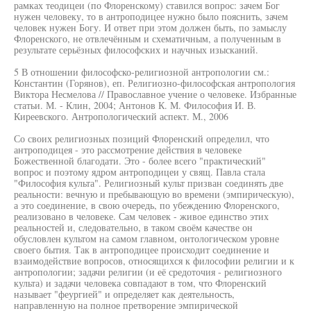
рамках теодицеи (по Флоренскому) ставился вопрос: зачем Бог
нужен человеку, то в антроподицее нужно было пояснить, зачем
человек нужен Богу. И ответ при этом должен быть, по замыслу
Флоренского, не отвлечённым и схематичным, а полученным в
результате серьёзных философских и научных изысканий.
5 В отношении философско-религиозной антропологии см.:
Константин (Горянов), еп. Религиозно-философская антропология
Виктора Несмелова // Православное учение о человеке. Избранные
статьи. М. - Клин, 2004; Антонов К. М. Философия И. В.
Киреевского. Антропологический аспект. М., 2006
Со своих религиозных позиций Флоренский определил, что
антроподицея - это рассмотрение действия в человеке
Божественной благодати. Это - более всего "практический"
вопрос и поэтому ядром антроподицеи у свящ. Павла стала
"Философия культа". Религиозный культ призван соединять две
реальности: вечную и пребывающую во времени (эмпирическую),
а это соединение, в свою очередь, по убеждению Флоренского,
реализовано в человеке. Сам человек - живое единство этих
реальностей и, следовательно, в таком своём качестве он
обусловлен культом на самом главном, онтологическом уровне
своего бытия. Так в антроподицее происходит соединение и
взаимодействие вопросов, относящихся к философии религии и к
антропологии; задачи религии (и её средоточия - религиозного
культа) и задачи человека совпадают в том, что Флоренский
называет "феургией" и определяет как деятельность,
направленную на полное претворение эмпирической