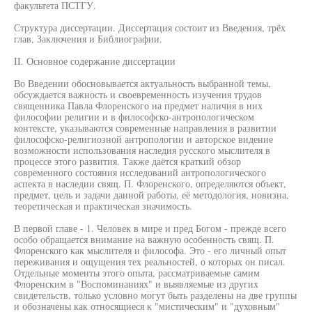
факультета ПСТГУ.
Структура диссертации. Диссертация состоит из Введения, трёх
глав, Заключения и Библиографии.
II. Основное содержание диссертации
Во Введении обосновывается актуальность выбранной темы,
обсуждается важность и своевременность изучения трудов
священника Павла Флоренского на предмет наличия в них
философии религии и в философско-антропологическом
контексте, указываются современные направления в развитии
философско-религиозной антропологии и авторское видение
возможности использования наследия русского мыслителя в
процессе этого развития. Также даётся краткий обзор
современного состояния исследований антропологического
аспекта в наследии свящ. П. Флоренского, определяются объект,
предмет, цель и задачи данной работы, её методология, новизна,
теоретическая и практическая значимость.
В первой главе - 1. Человек в мире и пред Богом - прежде всего
особо обращается внимание на важную особенность свящ. П.
Флоренского как мыслителя и философа. Это - его личный опыт
переживания и ощущения тех реальностей, о которых он писал.
Отдельные моменты этого опыта, рассматриваемые самим
Флоренским в "Воспоминаниях" и выявляемые из других
свидетельств, только условно могут быть разделены на две группы
и обозначены как относящиеся к "мистическим" и "духовным"