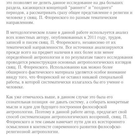
это позволяет не делить данное исследование на два больших
раздела, касающихся концепций "раннего" и "позднего"
периодов, а рассматривать сразу общее представление о религии и
человеке у свящ. П. Флоренского по разным тематическим
направлениям.
В методологическом плане в данной работе используется анализ
всех известных автору, опубликованных к 2011 году, трудов,
записей и писем свящ. П. Флоренского, независимо от их
тематической направленности. Все источники анализируются
прежде всего на предмет наличия в них более или менее
определённой антропологии и по результатам такого исследования
проводится реконструкция основных антропологических взглядов
свящ. П. Флоренского. Использованию как можно более
обширного фактического материала уделяется особое внимание
ввиду того, что Флоренский не оставил никакой специальной
работы, в которой систематически излагалось бы его учение о
человеке.
Как уже отмечалось выше, в данном случае это была его
сознательная позиция -не давать систему, а собирать конкретные
мысли и идеи для будущего построения философской
антропологии. Поэтому в данной работе автор, предлагает свой
способ систематизации антропологических воззрений, свящ. П.
Флоренского и тем самым намечает пути для их всестороннего
осмысления в контексте современного развития философско-
религиозной антропологии.