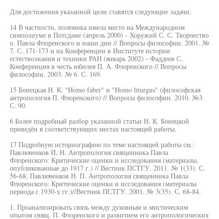
Для достижения указанной цели ставятся следующие задачи:
14 В частности, полемика имела место на Международном
симпозиуме в Потсдаме (апрель 2000) - Хоружий С. С. Творчество
о. Павла Флоренского и наши дни // Вопросы философии. 2001. №
7. С. 171-173 и на Конференции в Институте истории
естествознания и техники РАН (январь 2002) - Фаддеев С.
Конференция в честь юбилея П. А. Флоренского // Вопросы
философии. 2003. № 6. С. 169.
15 Бонецкая Н. К. "Homo faber" и "Homo liturgus" (философская
антропология П. Флоренского) // Вопросы философии. 2010. №3.
С. 90.
6 Более подробный разбор указанной статьи Н. К. Бонецкой
приведён в соответствующих местах настоящей работы.
17 Подробную историографию по теме настоящей работы см.:
Павлюченков И, Н. Антропология священника Павла
Флоренского: Критические оценки и исследования (материалы,
опубликованные до 1917 г.) // Вестник ПСТГУ. 2011. № 1(33). С.
56-68; Павлюченков Н. П. Антропология священника Павла
Флоренского: Критические оценки и исследования (материалы
периода с 1930-х гг.)//Вестник ПСТГУ. 2001. № 3(35). С. 68-84.
1. Проанализировать связь между духовным и мистическим
опытом свящ. П. Флоренского и развитием его антропологических