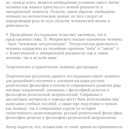
но, прежде всего, является необходимым условием самого бытия
человека как живого единства его вечной реальности и
эмпирической личности. Религия, таким образом, необходима
человеку на онтологическом уровне, из чего следует её
определяющая роль во всех областях человеческой жизни и
деятельности.
9. Проведённое исследование позволяет заключить, что в
представлении свящ. П. Флоренского высшее назначение человека
- быть "человеком литургическим". Литургическая деятельность
человека направлена на теснейшее единение "неба" и "земли" (т.
е. Божественной и эмпирической реальности) как в самом
человеке, так и во всём мире.
Теоретическое и практическое значение диссертации
Теоретические результаты данного исследования имеют значение
для дальнейшего изучения и освоения наследия русских
религиозных философов в контексте современного развития ряда
научных направлений, связанных с философией религии и
философско-религиозной антропологией. Собранные в
диссертации материалы и выводы могут быть использованы при
написании учебных пособий, а также при подготовке и чтении
как базовых, так и специальных курсов по истории
отечественного религиоведения, русской религиозной философии,
философии религии и философско-религиозной антропологии.
Автор надеется, что, независимо от точек зрения на приемлемость