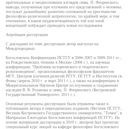
оригинальных и неоднозначных взглядов свящ. П. Флоренского,
выводы, полученные при изучении его представлений о человеке,
послужат дальнейшему развитию основанной на христианстве
философско-религиозной антропологии, по крайней мере, в том
отношении, в каком неудовлетворённость той или иной
концепцией побуждает проводить новые исследования.
Апробация диссертации
С докладами по теме диссертации автор выступал на
Международных
Богословских Конференциях ПСТГУ в 2006-2007 и 2009-2011 гг.,
на Рождественских чтениях в Москве (2008 г.), на научных
конференциях "Проблемы исторического и теоретического
религиоведения", организованных философским факультетом
МГУ, Центром изучения религий РГГУ, ПСТГУ и Институтом св.
Фомы (апрель 2010 г. и март 2011 г.), а также на конференции в
Межрегиональном Научном Центре по изучению и сохранению
наследия В. В. Розанова и свящ. П. Флоренского (Костромской
Государственный Университет, 2011 г.).
Основные результаты диссертации были отражены также в
публикациях автора в периодических изданиях (Вестник ПСТГУ,
Вестник Костромского Государственного университета, "Точки", в
Материалах Ежегодных Богословских конференций ПСТГУ). На
основе материалов диссертации в 2010 г. автором был прочитан
специальный курс лекций на кафедре философии богословского