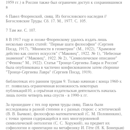
1959 гг.) в России также был ограничен доступ к сохранившимся
в
6 Павел Флоренский, свящ. Из богословского наследия //
Богословские Труды. Сб. 17. М., 1977. С. 105.
7 Там же. С. 107.
8 В 1917 году и позже Флоренскому удалось издать лишь
несколько своих статей: "Первые шаги философии" (Сергиев
Посад, 1917), "Мнимости в геометрии" (М., 1922), "Храмовое
действо как синтез искусств" ("Маковец", 1922. № 1), "Небесные
знамения" ("Маковец", 1922. № 2), "Символическое описание"
("Феникс" М., 1922). Статья "Троице-Сергиева Лавра и Россия"
была опубликована в частично конфискованном затем сборнике
"Троице-Сергиева Лавра" (Сергиев Посад, 1919).
библиотеках его ранним трудам 9. Только начиная с конца 1960-х
гг. появилась ограниченная возможность некоторых
публикаций10, а серьёзная издательская деятельность началась
лишь почти четверть века спустя - в 1990-х гг.
За прошедшее с тех пор время труды свящ. Павла были
исследованы в разной степени и с разных сторон: с эстетической
(В. В. Бычков), философско-математической (С. М. Половинкин),
с точки зрения содержащейся в них многоуровневой
символической онтологии (С. С. Хоружий), на предмет их
софиологии и ориентации на метафизику И. Гёте (Н. К. Бонецкая)