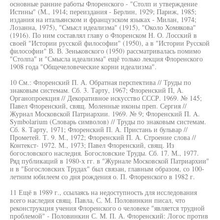
основные ранние работы Флоренского - "Столп и утверждение
Истины" (М., 1914; переиздания - Берлин, 1929; Париж, 1985;
издания на итальянском и французском языках - Милан, 1974;
Лозанна, 1975), "Смысл идеализма" (1915), "Около Хомякова"
(1916). По ним составлял главу о Флоренском Н. О. Лосский в
своей "Истории русской философии" (1950), а в "Истории Русской
философии" В. В. Зеньковского (1950) рассматривалась помимо
"Столпа" и "Смысла идеализма" ещё только лекция Флоренского
1908 года "Общечеловеческие корни идеализма".
10 См.: Флоренский П. А. Обратная перспектива // Труды по
знаковым системам. Сб. 3. Тарту, 1967; Флоренский П, А.
Органопроекция // Декоративное искусство СССР. 1969. № 145;
Павел Флоренский, свящ. Моленные иконы преп. Сергия //
Журнал Московской Патриархии. 1969. № 9; Флоренский П. A.
Symbolarium (Словарь символов) // Труды по знаковым системам.
Сб. 8. Тарту, 1971; Флоренский П. А. Пристань и бульвар //
Прометей. Т. 9. М., 1972; Флоренский П. А. Строение слова //
Контекст- 1972. М., 1973; Павел Флоренский, свящ. Из
богословского наследия. Богословские Труды. Сб. 17. М., 1977.
Ряд публикаций в 1980-х гг. в "Журнале Московской Патриархии"
и в "Богословских Трудах" был связан, главным образом, со 100-
летним юбилеем со дня рождения о. П. Флоренского в 1982 г.
11 Ещё в 1989 г., ссылаясь на недоступность для исследования
всего наследия свящ. Павла, С. М. Половинкин писал, что
реконструкция учения Флоренского о человеке "является трудной
проблемой" - Половинкин С. М. П. А. Флоренский: Логос против