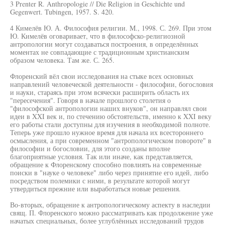
3 Prenter R. Anthropologie // Die Religion in Geschichte und
Gegenwert. Tubingen, 1957. S. 420.
4 Кимелёв Ю. А. Философия религии. M., 1998. С. 269. При этом
Ю. Кимелёв оговаривает, что в философско-религиозной
антропологии могут создаваться построения, в определённых
моментах не совпадающие с традиционным христианским
образом человека. Там же. С. 265.
Флоренский вёл свои исследования на стыке всех основных
направлений человеческой деятельности - философии, богословия
и науки, стараясь при этом всячески расширить область их
"пересечения". Говоря в начале прошлого столетия о
"философской антропологии наших внуков", он направлял свои
идеи в XXI век и, по стечению обстоятельств, именно к XXI веку
его работы стали доступны для изучения в необходимой полноте.
Теперь уже прошло нужное время для начала их всестороннего
осмысления, а при современном "антропологическом повороте" в
философии и богословии, для этого созданы вполне
благоприятные условия. Так или иначе, как представляется,
обращение к Флоренскому способно повлиять на современные
поиски в "науке о человеке" либо через принятие его идей, либо
посредством полемики с ними, в результате которой могут
утвердиться прежние или выработаться новые решения.
Во-вторых, обращение к антропологическому аспекту в наследии
свящ. П. Флоренского можно рассматривать как продолжение уже
начатых специальных, более углублённых исследований трудов